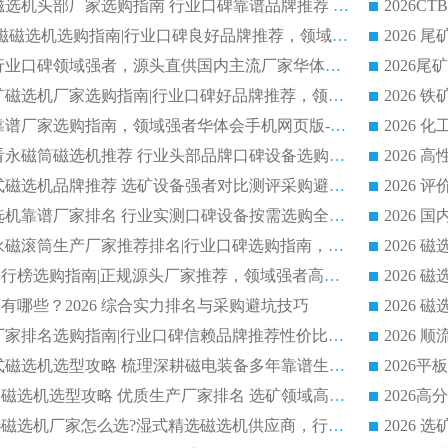
2026 高精度粉料磁选机头部厂家选购指南 行业口碑靠谱品牌推荐 领域强者华体会手机网页版-华体会(中国) 解析
2026 CTB 湿式永磁磁选机选购指南|行业口碑良好品牌推荐，领域强者华体会手机网页版-华体会(中国)
2026 尾矿磁选机行业口碑领域强者，源头直供国内主流厂家华体会手机网页版-华体会(中国) 一站式服务
2026 国内主流铁矿磁选机厂家选购指南|行业口碑好品牌推荐，领域强者华体会手机网页版-华体会(中国)
2026 铁矿磁选机靠谱厂家选购指南，领域强者华体会手机网页版-华体会(中国) 铁矿磁选机性价比高
2026
2026 选矿老板必看永磁筒磁选机推荐 行业头部品牌口碑设备选购全攻略
2026 高分永磁筒式磁选机品牌推荐 选矿设备强者对比测评采购避坑全攻略
2026 国内平板磁选机靠谱厂家排名 行业实测口碑设备按需选购全指南
2026 滚筒式除铁永磁滚筒生产厂家推荐排名|行业口碑选购指南，领域强者源头厂商精选
2026磁选机公司排行榜选购指南|正规源头厂家推荐，领域强者高性价比靠谱信赖品牌
2026
有哪些？2026 综合实力排名与采购避坑技巧
2026 磁选机正规厂家排名选购指南|行业口碑信赖品牌推荐性价比高靠谱磁电企业
2026 矿山干式立式磁选机选型攻略 梳理深耕磁电装备多年靠谱生产厂商
2026干湿永磁矿山磁选机选型攻略 优质生产厂家排名 选矿领域高口碑品牌推荐指南
2026低耗湿式精​选磁选机厂家怎么选?湿式精选磁选机供应商，行业认可度较高生产厂家华体会手机网页版-华体会(中国) 全面解析