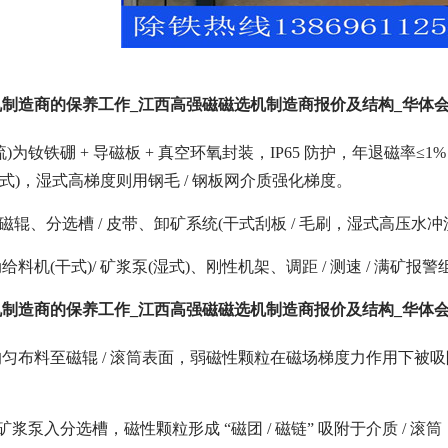
制造商的保养工作_江西高强磁磁选机制造商报价及结构_华体会手
为钕铁硼 + 导磁板 + 真空环氧封装，IP65 防护，年退磁率≤1%，寿
0°(干式)，湿式高梯度则用钢毛 / 钢板网介质强化梯度。
磁辊、分选槽 / 皮带、卸矿系统(干式刮板 / 毛刷，湿式高压水冲洗 > 3
料机(干式)/ 矿浆泵(湿式)、刚性机架、调距 / 测速 / 满矿报警
制造商的保养工作_江西高强磁磁选机制造商报价及结构_华体会手
匀布料至磁辊 / 滚筒表面，弱磁性颗粒在磁场梯度力作用下被吸
矿浆泵入分选槽，磁性颗粒形成 “磁团 / 磁链” 吸附于介质 /