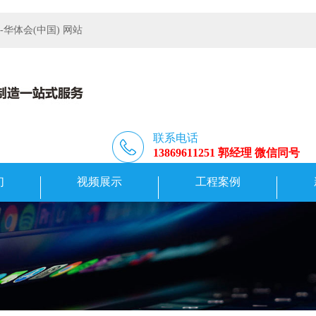
体会(中国) 网站
联系电话
13869611251 郭经理 微信同号
们
视频展示
工程案例