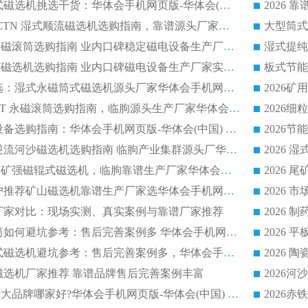
2026 选矿永磁筒式磁选机挑选干货：华体会手机网页版-华体会(中国) 源头厂，绿色高效实力出众
2026 高分选塑料 CTN 湿式顺流磁选机选购指南，靠谱源头厂家华体会手机网页版-华体会(中国) 详解
全磁高吸附深度永磁滚筒选购指南 业内口碑稳定磁电设备生产厂家详细推荐
高回收率湿式选矿磁选机选购指南 业内口碑磁电设备生产厂家实力解析
2026 钛矿选矿优选：湿式永磁筒式磁选机源头厂家华体会手机网页版-华体会(中国) 综合解析
2026 半磁耐磨 RCT 永磁滚筒选购指南，临朐源头生产厂家华体会手机网页版-华体会(中国) 实测分享
2026 石英砂提纯设备选购指南：华体会手机网页版-华体会(中国) 提纯磁选机厂家综合解读
2026 耐磨低耗半逆流河沙磁选机选购指南 临朐产业集群源头厂华体会手机网页版-华体会(中国) 详细解析
2026客户推荐钛铁矿强磁辊式磁选机，临朐靠谱生产厂家华体会手机网页版-华体会(中国) 详解
2026
2026 市场主流客户推荐矿山磁选机靠谱生产厂家选华体会手机网页版-华体会(中国)
2026
选机厂家对比：现场实测、真实案例与靠谱厂家推荐
2026 冶金永磁滚筒如何避坑参考：售后完善案例多 华体会手机网页版-华体会(中国) 靠谱厂家
2026 钢渣永磁筒式磁选机避坑参考：售后完善案例多，华体会手机网页版-华体会(中国) 稳居榜单
逆流磁选机厂家推荐 靠谱品牌售后完善案例丰富
2026平板磁选机十大品牌哪家好?华体会手机网页版-华体会(中国) 作为靠谱厂家实力出众