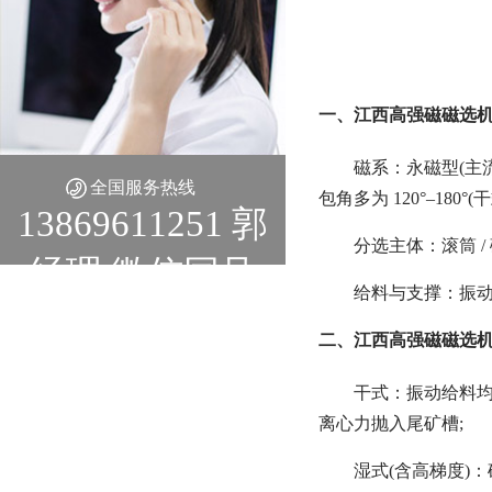
一、江西高强磁磁选机
磁系：永磁型(主流)
全国服务热线
包角多为 120°–18
13869611251 郭
分选主体：滚筒 / 
经理 微信同号
给料与支撑：振动给
二、江西高强磁磁选机
干式：振动给料均
离心力抛入尾矿槽;
湿式(含高梯度)：