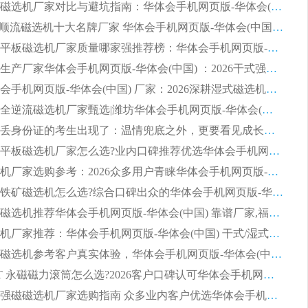
2026靠谱磁选机厂家对比与避坑指南：华体会手机网页版-华体会(中国) 稳居优选厂家
2026CTS顺流磁选机十大名牌厂家 华体会手机网页版-华体会(中国) 居行业前列
2026知名平板磁选机厂家质量哪家强推荐榜：华体会手机网页版-华体会(中国) 厂家上榜
临朐源头生产厂家华体会手机网页版-华体会(中国) ：2026干式强磁磁选机品质排行榜
潍坊华体会手机网页版-华体会(中国) 厂家：2026深耕湿式磁选机领域，品质服务获全国客户认可
2026钢渣全逆流磁选机厂家甄选|潍坊华体会手机网页版-华体会(中国) 多品类选矿设备实用参考
第一批弄丢身份证的考生出现了：温情兜底之外，更要看见成长与规则的双重考题
2026湿式平板磁选机厂家怎么选?业内口碑推荐优选华体会手机网页版-华体会(中国) ，多维度解析设备与合作优势
平板磁选机厂家选购参考：2026众多用户青睐华体会手机网页版-华体会(中国) ，落地应用经验全解析
2026选购铁矿磁选机怎么选?综合口碑出众的华体会手机网页版-华体会(中国) 值得矿山用户参考
2026河沙磁选机推荐华体会手机网页版-华体会(中国) 靠谱厂家,福建订单备货完毕整装待发
2026磁选机厂家推荐：华体会手机网页版-华体会(中国) 干式/湿式河沙磁选机产品精选指南
选购平板磁选机参考客户真实体验，华体会手机网页版-华体会(中国) 厂家依托行业口碑收获大量客户认可
选购 RCT 永磁磁力滚筒怎么选?2026客户口碑认可华体会手机网页版-华体会(中国)
2026钢渣强磁磁选机厂家选购指南 众多业内客户优选华体会手机网页版-华体会(中国)