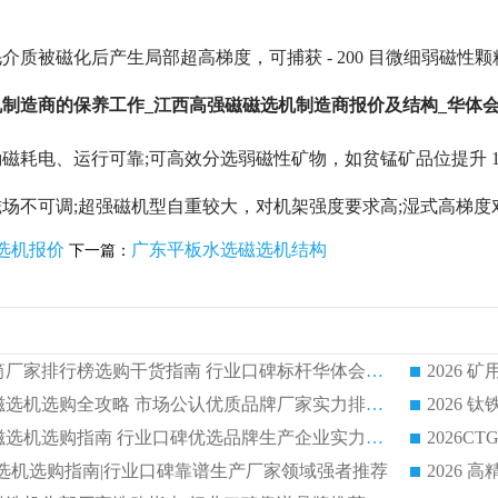
介质被磁化后产生局部超高梯度，可捕获 - 200 目微细弱磁性颗
制造商的保养工作_江西高强磁磁选机制造商报价及结构_华体会手
耗电、运行可靠;可高效分选弱磁性矿物，如贫锰矿品位提升 10 度 +
场不可调;超强磁机型自重较大，对机架强度要求高;湿式高梯度对
选机报价
广东平板水选磁选机结构
下一篇：
2026 矿用永磁滚筒厂家排行榜选购干货指南 行业口碑标杆华体会手机网页版-华体会(中国) 实力出众
2026 钛铁矿平板磁选机选购全攻略 市场公认优质品牌厂家实力排行榜
2026 钛铁矿平板磁选机选购指南 行业口碑优选品牌生产企业实力排行榜
干式磁选机选购指南|行业口碑靠谱生产厂家领域强者推荐