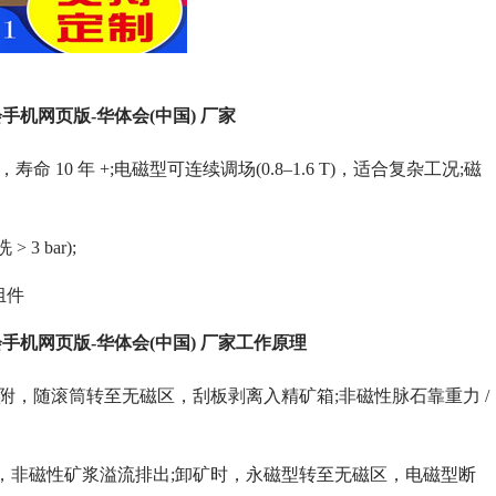
机网页版-华体会(中国) 厂家
命 10 年 +;电磁型可连续调场(0.8–1.6 T)，适合复杂工况;磁
 bar);
组件
机网页版-华体会(中国) 厂家工作原理
附，随滚筒转至无磁区，刮板剥离入精矿箱;非磁性脉石靠重力 /
 滚筒，非磁性矿浆溢流排出;卸矿时，永磁型转至无磁区，电磁型断