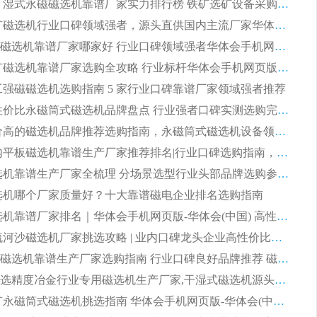
2026CTB 湿式永磁磁选机靠谱厂家实力排行榜 铁矿选矿设备采购全流程选购指南
2026 尾矿磁选机行业口碑领域强者，源头直供国内主流厂家华体会手机网页版-华体会(中国) 一站式服务
2026尾矿磁选机靠谱厂家哪家好 行业口碑领域强者华体会手机网页版-华体会(中国) 推荐
2026 铁矿磁选机靠谱厂家选购全攻略 行业标杆华体会手机网页版-华体会(中国) 设备性价比出众
 化工强磁磁选机选购指南 5 家行业口碑靠谱厂家领域强者推荐
2026 高性价比永磁筒式磁选机品牌盘点 行业强者口碑实测选购完整指南
2026 评价高的磁选机品牌推荐选购指南，永磁筒式磁选机设备领域强者全景行业口碑解析
2026 国内平板磁选机靠谱生产厂家推荐排名|行业口碑选购指南，领域强者按需选设备
2026 磁选机靠谱生产厂家全梳理 分场景选型行业头部品牌选购参考攻略
 磁选机哪个厂家质量好？十大靠谱磁电企业排名选购指南
2026 磁选机靠谱厂家排名｜华体会手机网页版-华体会(中国) 高性价比磁选机磁电品牌
2026 顺流河沙磁选机厂家挑选攻略 | 业内口碑龙头企业高性价比品牌推荐
2026平板磁选机靠谱生产厂家选购指南 行业口碑良好品牌推荐 磁电领域实力强者
2026高分选精度冶金行业专用磁选机生产厂家,干湿式磁选机源头供应商推荐
2026 选矿永磁筒式磁选机挑选指南 华体会手机网页版-华体会(中国) 推荐品牌行业口碑佳实力突出