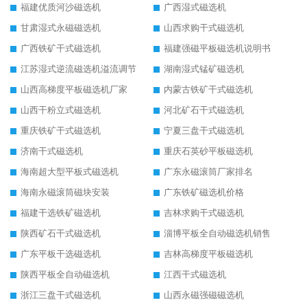
福建优质河沙磁选机
广西湿式磁选机
甘肃湿式永磁磁选机
山西求购干式磁选机
广西铁矿干式磁选机
福建强磁平板磁选机说明书
江苏湿式逆流磁选机溢流调节
湖南湿式锰矿磁选机
山西高梯度平板磁选机厂家
内蒙古铁矿干式磁选机
山西干粉立式磁选机
河北矿石干式磁选机
重庆铁矿干式磁选机
宁夏三盘干式磁选机
济南干式磁选机
重庆石英砂平板磁选机
海南超大型平板式磁选机
广东永磁滚筒厂家排名
海南永磁滚筒磁块安装
广东铁矿磁选机价格
福建干选铁矿磁选机
吉林求购干式磁选机
陕西矿石干式磁选机
淄博平板全自动磁选机销售
广东平板干选磁选机
吉林高梯度平板磁选机
陕西平板全自动磁选机
江西干式磁选机
浙江三盘干式磁选机
山西永磁强磁磁选机