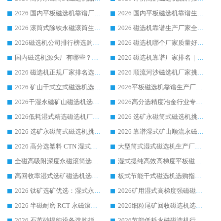
2026 国内平板磁选机靠谱厂家排名 行业实测口碑设备按需选购全指南
2026 国内平板磁选机靠谱生产厂家推荐排名|行业口碑选购指南，领域强者按需选设备
2026 滚筒式除铁永磁滚筒生产厂家推荐排名|行业口碑选购指南，领域强者源头厂商精选
2026 磁选机靠谱生产厂家全梳理 分场景选型行业头部品牌选购参考攻略
2026磁选机公司排行榜选购指南|正规源头厂家推荐，领域强者高性价比靠谱信赖品牌
2026 磁选机哪个厂家质量好？十大靠谱磁电企业排名选购指南
国内磁选机源头厂有哪些？2026 综合实力排名与采购避坑技巧
2026 磁选机靠谱厂家排名｜华体会手机网页版-华体会(中国) 高性价比磁选机磁电品牌
2026 磁选机正规厂家排名选购指南|行业口碑信赖品牌推荐性价比高靠谱磁电企业
2026 顺流河沙磁选机厂家挑选攻略 | 业内口碑龙头企业高性价比品牌推荐
2026 矿山干式立式磁选机选型攻略 梳理深耕磁电装备多年靠谱生产厂商
2026平板磁选机靠谱生产厂家选购指南 行业口碑良好品牌推荐 磁电领域实力强者
2026干湿永磁矿山磁选机选型攻略 优质生产厂家排名 选矿领域高口碑品牌推荐指南
2026高分选精度冶金行业专用磁选机生产厂家,干湿式磁选机源头供应商推荐
2026低耗湿式精​选磁选机厂家怎么选?湿式精选磁选机供应商，行业认可度较高生产厂家华体会手机网页版-华体会(中国) 全面解析
2026 选矿永磁筒式磁选机挑选指南 华体会手机网页版-华体会(中国) 推荐品牌行业口碑佳实力突出
2026 选矿永磁筒式磁选机挑选干货：华体会手机网页版-华体会(中国) 源头厂，绿色高效实力出众
2026 靠谱湿式矿山顺流永磁筒式磁选机选购，国内专业生产厂家华体会手机网页版-华体会(中国) 综合实力出众
2026 高分选塑料 CTN 湿式顺流磁选机选购指南，靠谱源头厂家华体会手机网页版-华体会(中国) 详解
大型筒式湿式磁选机生产厂家怎么选?华体会手机网页版-华体会(中国) 设备口碑广受行业认可
全磁高吸附深度永磁滚筒选购指南 业内口碑稳定磁电设备生产厂家详细推荐
湿式提纯高效高梯度平板磁选机靠谱设备源头厂商华体会手机网页版-华体会(中国) 综合测评
高回收率湿式选矿磁选机选购指南 业内口碑磁电设备生产厂家实力解析
板式节能干式磁选机选购指南，源头生产厂家华体会手机网页版-华体会(中国) 综合实力可观
2026 钛矿选矿优选：湿式永磁筒式磁选机源头厂家华体会手机网页版-华体会(中国) 综合解析
2026矿用湿式高梯度强磁磁选机选购指南，临朐靠谱磁电生产厂家华体会手机网页版-华体会(中国) 详解
2026 半磁耐磨 RCT 永磁滚筒选购指南，临朐源头生产厂家华体会手机网页版-华体会(中国) 实测分享
2026细粒尾矿回收磁选机选购指南 产业集群优质生产厂家华体会手机网页版-华体会(中国) 解析
2026 石英砂提纯设备选购指南：华体会手机网页版-华体会(中国) 提纯磁选机厂家综合解读
2026节能低耗永磁磁选机行业优选标杆 临朐华体会手机网页版-华体会(中国) 专业生产厂家