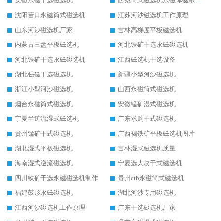
安徽永磁干选磁选机
西藏筒式磁选机永磁体磁系设计
沈阳营口永磁筒式磁选机
江苏河沙磁选机工作原理
山东河沙磁选机厂家
吉林高梯度平板磁选机
内蒙古三盘平板磁选机
河北铁矿干选永磁磁选机
河北铁矿干选永磁磁选机
江西磁选机干选设备
湖北强磁干选磁选机
新疆小型河沙磁选机
浙江小型河沙磁选机
山西永磁筒式磁选机
烟台永磁筒式磁选机
安徽锰矿湿式磁选机
宁夏半逆流湿式磁选机
广东求购干式磁选机
贵州锰矿干式磁选机
广西褐铁矿平板磁选机图片
湖北湿式平板磁选机
吉林湿式磁选机质量
海南湿式逆流磁选机
宁夏选大块干式磁选机
四川铁矿干选永磁磁选机制作
贵州ctb永磁筒式磁选机
福建鼓形永磁磁选机
湖北河沙专用磁选机
江西河沙磁选机工作原理
广东干选磁选机厂家