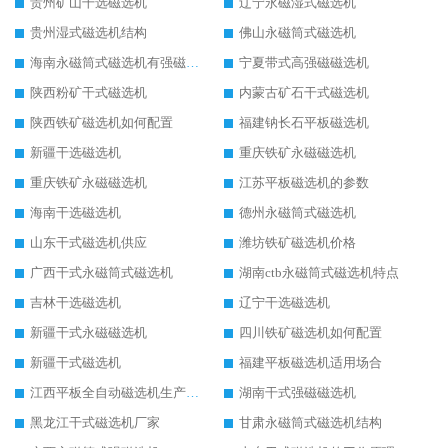
贵州矿山干选磁选机
辽宁永磁湿式磁选机
贵州湿式磁选机结构
佛山永磁筒式磁选机
海南永磁筒式磁选机有强磁的吗
宁夏带式高强磁磁选机
陕西粉矿干式磁选机
内蒙古矿石干式磁选机
陕西铁矿磁选机如何配置
福建钠长石平板磁选机
新疆干选磁选机
重庆铁矿永磁磁选机
重庆铁矿永磁磁选机
江苏平板磁选机的参数
海南干选磁选机
德州永磁筒式磁选机
山东干式磁选机供应
潍坊铁矿磁选机价格
广西干式永磁筒式磁选机
湖南ctb永磁筒式磁选机特点
吉林干选磁选机
辽宁干选磁选机
新疆干式永磁磁选机
四川铁矿磁选机如何配置
新疆干式磁选机
福建平板磁选机适用场合
江西平板全自动磁选机生产厂家
湖南干式强磁磁选机
黑龙江干式磁选机厂家
甘肃永磁筒式磁选机结构