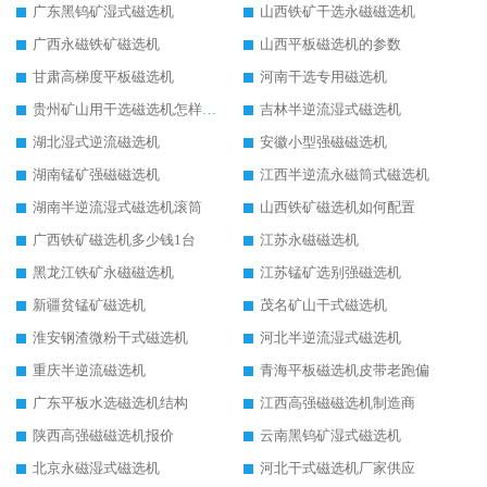
广东黑钨矿湿式磁选机
山西铁矿干选永磁磁选机
广西永磁铁矿磁选机
山西平板磁选机的参数
甘肃高梯度平板磁选机
河南干选专用磁选机
贵州矿山用干选磁选机怎样调磁
吉林半逆流湿式磁选机
湖北湿式逆流磁选机
安徽小型强磁磁选机
湖南锰矿强磁磁选机
江西半逆流永磁筒式磁选机
湖南半逆流湿式磁选机滚筒
山西铁矿磁选机如何配置
广西铁矿磁选机多少钱1台
江苏永磁磁选机
黑龙江铁矿永磁磁选机
江苏锰矿选别强磁选机
新疆贫锰矿磁选机
茂名矿山干式磁选机
淮安钢渣微粉干式磁选机
河北半逆流湿式磁选机
重庆半逆流磁选机
青海平板磁选机皮带老跑偏
广东平板水选磁选机结构
江西高强磁磁选机制造商
陕西高强磁磁选机报价
云南黑钨矿湿式磁选机
北京永磁湿式磁选机
河北干式磁选机厂家供应