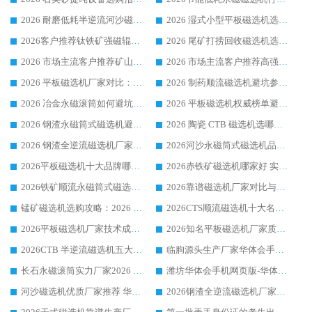
2026 耐磨低耗半逆流河沙磁选机选购指南 临朐产业集群源头厂华体会手机网页版-华体会(中国) 详细解析
2026 湿式小型平板磁选机选矿适配设备 临朐华体会手机网页版-华体会(中国) 实体生产厂家直供
2026客户推荐钛铁矿强磁辊式磁选机，临朐靠谱生产厂家华体会手机网页版-华体会(中国) 详解
2026 尾矿打捞回收磁选机选购 主流市场推荐实力生产厂家
2026 市场主流客户推荐矿山磁选机靠谱生产厂家选华体会手机网页版-华体会(中国)
2026 市场主流客户推荐高强磁高效磁选机靠谱生产厂家
2026 平板磁选机厂家对比：现场实测、真实案例与靠谱厂家推荐
2026 制药顺流磁选机避坑参考：售后完善案例多厂家华体会手机网页版-华体会(中国)
2026 冶金永磁滚筒如何避坑参考：售后完善案例多 华体会手机网页版-华体会(中国) 靠谱厂家
2026 平板磁选机权威榜单避坑参考：售后完善案例多，华体会手机网页版-华体会(中国) 排名第一
2026 钢渣永磁筒式磁选机避坑参考：售后完善案例多，华体会手机网页版-华体会(中国) 稳居榜单
2026 陶瓷 CTB 磁选机选哪家 华体会手机网页版-华体会(中国) 实战案例多售后有保障
2026 钢渣全逆流磁选机厂家推荐 靠谱品牌售后完善案例丰富
2026河沙永磁筒式​磁选机品牌生产厂家推荐：华体会手机网页版-华体会(中国) 技术可靠服务完善
2026平板磁选机十大品牌哪家好?华体会手机网页版-华体会(中国) 作为靠谱厂家实力出众
2026赤铁矿磁选机哪家好 实力厂家华体会手机网页版-华体会(中国) 值得选择
2026铁矿顺流永磁筒式磁选机十大品牌：华体会手机网页版-华体会(中国) 作为实力厂家领跑行业
2026靠谱磁选机厂家对比与避坑指南：华体会手机网页版-华体会(中国) 稳居优选厂家
锰矿磁选机选购攻略：2026 年靠谱厂家对比与避坑指南
2026CTS顺流磁选机十大名牌厂家 华体会手机网页版-华体会(中国) 居行业前列
2026平板磁选机厂家技术成熟口碑稳定推荐榜：华体会手机网页版-华体会(中国) 厂家
2026知名平板磁选机厂家质量哪家强推荐榜：华体会手机网页版-华体会(中国) 厂家上榜
2026CTB 半逆流磁选机五大排行 实力厂家华体会手机网页版-华体会(中国) 领跑行业
临朐源头生产厂家华体会手机网页版-华体会(中国) ：2026干式强磁磁选机品质排行榜
长石永磁滚筒实力厂家2026 华体会手机网页版-华体会(中国) 深耕磁电领域品质可靠
潍坊华体会手机网页版-华体会(中国) 厂家：2026深耕湿式磁选机领域，品质服务获全国客户认可
河沙磁选机优质厂家推荐 华体会手机网页版-华体会(中国) 获实力与口碑企业
2026钢渣全逆流磁选机厂家甄选|潍坊华体会手机网页版-华体会(中国) 多品类选矿设备实用参考