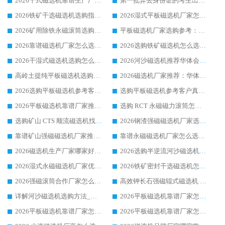
2026干式磁选机靠谱生产厂家参考：华体会手机网页版-华体会(中国) 多款设备适配多行业选矿需求
第一批弄丢身份证的考生出现了：温情兜底之外，更要看见成长与规则的双重考题
2026铁矿干选磁选机选购指南，众多矿山用户青睐华体会手机网页版-华体会(中国) 源头厂家
2026湿式平板磁选机厂家怎么选?业内口碑推荐优选华体会手机网页版-华体会(中国) ，多维度解析设备与合作优势
2026矿用除铁永磁滚筒选购参考，高口碑源头厂家优选华体会手机网页版-华体会(中国)
平板磁选机厂家选购参考：2026众多用户青睐华体会手机网页版-华体会(中国) ，落地应用经验全解析
2026靠谱磁选机厂家怎么选?综合实测，众多客户青睐华体会手机网页版-华体会(中国) 设备
2026选购铁矿磁选机怎么选?综合口碑出众的华体会手机网页版-华体会(中国) 值得矿山用户参考
2026干湿式磁选机选购怎么选?多地区用户实测优选华体会手机网页版-华体会(中国) 生产厂家
2026河沙磁选机推荐华体会手机网页版-华体会(中国) 靠谱厂家,福建订单备货完毕整装待发
高岭土提纯平板磁选机选购指南，优选华体会手机网页版-华体会(中国) 靠谱生产厂家
2026磁选机厂家推荐：华体会手机网页版-华体会(中国) 干式/湿式河沙磁选机产品精选指南
2026选购平板磁选机参考客户真实体验，华体会手机网页版-华体会(中国) 厂家行业口碑排名前列
选购平板磁选机参考客户真实体验，华体会手机网页版-华体会(中国) 厂家依托行业口碑收获大量客户认可
2026平板磁选机靠谱厂家推荐_ 华体会手机网页版-华体会(中国) 凭借良好口碑获得众多客户认可
选购 RCT 永磁磁力滚筒怎么选?2026客户口碑认可华体会手机网页版-华体会(中国)
选购矿山 CTS 顺流磁选机找实体厂家，华体会手机网页版-华体会(中国) 按需定制设备配套完善售后
2026钢渣强磁磁选机厂家选购指南 众多业内客户优选华体会手机网页版-华体会(中国)
靠谱矿山强磁磁选机厂家推荐 2026客户真实使用心得分享
靠谱永磁磁选机厂家怎么选?福建客户真实体验分享华体会手机网页版-华体会(中国) 品牌
2026磁选机生产厂家哪家好?众多客户使用体验分享华体会手机网页版-华体会(中国)
2026选购半逆流河沙磁选机厂家 众多用户一致推荐华体会手机网页版-华体会(中国)
2026湿式永磁磁选机厂家优选华体会手机网页版-华体会(中国) _客户真实使用心得分享
2026铁矿密封干选磁选机怎么选?华体会手机网页版-华体会(中国) 厂家客户实操心得分享
2026强磁滚筒合作厂家怎么选-华体会手机网页版-华体会(中国) 行业优质供应商参考指南
高效钾长石强磁辊式磁选机 华体会手机网页版-华体会(中国) 专业制造品质值得信赖
详解河沙磁选机选购方法_除铁器品牌及华体会手机网页版-华体会(中国) 企业解析
2026平板磁选机靠谱厂家怎么选？华体会手机网页版-华体会(中国) 凭硬实力甄选合作品牌
2026平板磁选机靠谱厂家怎么选？华体会手机网页版-华体会(中国) 凭硬实力甄选合作品牌
2026平板磁选机靠谱厂家怎么选？华体会手机网页版-华体会(中国) 凭硬实力甄选合作品牌