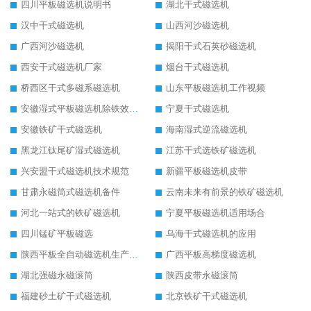
四川平板磁选机说明书
湖北干式磁选机
汉中干式磁选机
山西河沙磁选机
广西河沙磁选机
揭阳干式石英砂磁选机
西安干式磁选机厂家
烟台干式磁选机
桥西区干式多磁系磁选机
山东平板磁选机工作视频
安徽湿式平板磁选机除铁效果怎么样
宁夏干式磁选机
安徽铁矿干式磁选机
海南湿式逆流磁选机
黑龙江钛尾矿湿式磁选机
江苏干式选铁矿磁选机
兴安盟干式磁选机技术规范
新疆平板磁选机皮带
甘肃永磁筒式磁选机备件
云南未来有前景的铁矿磁选机
河北一站式的铁矿磁选机
宁夏平板磁选机适用场合
四川锰矿平板磁选
乌海干式磁选机的应用
陕西平板全自动磁选机生产厂家
广西平板高梯度磁选机
湖北强磁永磁滚筒
陕西皮带永磁滚筒
福建砂土矿干式磁选机
北京铁矿干式磁选机