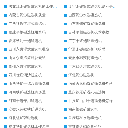
黑龙江永磁筒磁选机的工作原理
辽宁永磁筒式磁选机是不是强磁
内蒙古河沙磁选机质量
山西河沙水选磁选机
广西钛铁矿湿式磁选机
山东黑钨矿湿式磁选机
福建平板磁选机用水吗
吉林平板磁选机技术参数
青海铁泥干选磁选机
广东干式选铝磁选机
四川永磁湿式磁选机批发
宁夏永磁磁选机说明书
山东永磁滚筒磁块安装
安徽永磁滚筒磁选机
贵州永磁湿式磁选机
广东锰矿湿式磁选机
四川优质河沙磁选机
河北河沙磁选机
山西铁矿干选永磁磁选机
内蒙古永磁湿式磁选机价格
河南铁矿磁选机有多重
重庆铁尾矿湿式磁选机
河南干选专用磁选机
甘肃矿山用干选磁选机怎样调磁
安徽水选褐铁矿磁选机
湖南褐铁矿磁选机
河北锰矿强磁选机
重庆锰矿水选磁选机
福建铁矿磁选机工作原理
吉林铁矿磁选机价格