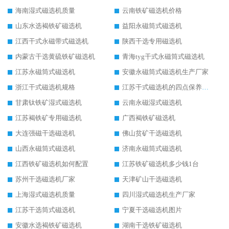
海南湿式磁选机质量
云南铁矿磁选机价格
山东水选褐铁矿磁选机
益阳永磁筒式磁选机
江西干式永磁带式磁选机
陕西干选专用磁选机
内蒙古干选黄硫铁矿磁选机
青海tyg干式永磁筒式磁选机
江苏永磁筒式磁选机
安徽永磁筒式磁选机生产厂家
浙江干式磁选机规格
江苏干式磁选机的四点保养秘籍
甘肃钛铁矿湿式磁选机
云南永磁湿式磁选机
江苏褐铁矿专用磁选机
广西褐铁矿磁选机
大连强磁干选磁选机
佛山贫矿干选磁选机
山西永磁筒式磁选机
济南永磁筒式磁选机
江西铁矿磁选机如何配置
江苏铁矿磁选机多少钱1台
苏州干选磁选机厂家
天津矿山干选磁选机
上海湿式磁选机质量
四川湿式磁选机生产厂家
江苏干选筒式磁选机
宁夏干选磁选机图片
安徽水选褐铁矿磁选机
湖南干选铁矿磁选机