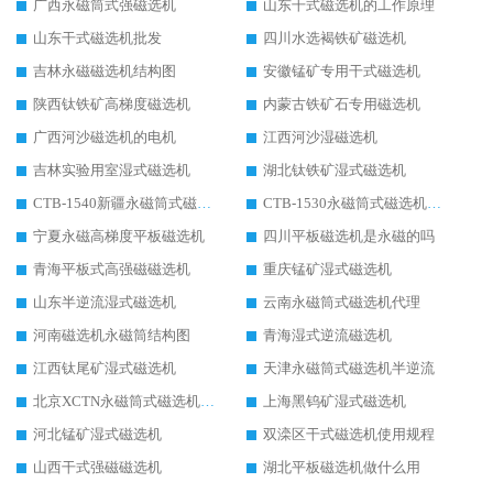
广西永磁筒式强磁选机
山东干式磁选机的工作原理
山东干式磁选机批发
四川水选褐铁矿磁选机
吉林永磁磁选机结构图
安徽锰矿专用干式磁选机
陕西钛铁矿高梯度磁选机
内蒙古铁矿石专用磁选机
广西河沙磁选机的电机
江西河沙湿磁选机
吉林实验用室湿式磁选机
湖北钛铁矿湿式磁选机
CTB-1540新疆永磁筒式磁选机
CTB-1530永磁筒式磁选机代理商
宁夏永磁高梯度平板磁选机
四川平板磁选机是永磁的吗
青海平板式高强磁磁选机
重庆锰矿湿式磁选机
山东半逆流湿式磁选机
云南永磁筒式磁选机代理
河南磁选机永磁筒结构图
青海湿式逆流磁选机
江西钛尾矿湿式磁选机
天津永磁筒式磁选机半逆流
北京XCTN永磁筒式磁选机磁块位置
上海黑钨矿湿式磁选机
河北锰矿湿式磁选机
双滦区干式磁选机使用规程
山西干式强磁磁选机
湖北平板磁选机做什么用