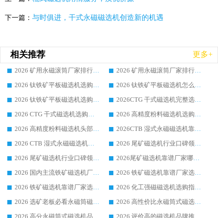
与时俱进，干式永磁磁选机创造新的机遇
下一篇：
相关推荐
更多+
2026 矿用永磁滚筒厂家排行榜选购干货指南 行业口碑标杆华体会手机网页版-华体会(中国) 实力出众
2026 矿用永磁滚筒厂家排行榜选购指南，行业口碑领域强者华体会手机网页版-华体会(中国)
2026 钛铁矿平板磁选机选购全攻略 市场公认优质品牌厂家实力排行榜
2026 钛铁矿平板磁选机怎么选 靠谱生产企业实力排行榜选购参考攻略
2026 钛铁矿平板磁选机选购指南 行业口碑优选品牌生产企业实力排行榜
2026CTG 干式磁选机完整选购指南 行业口碑顶尖靠谱生产龙头厂家实力推荐
2026 CTG 干式磁选机选购指南|行业口碑靠谱生产厂家领域强者推荐
2026 高精度粉料磁选机选购全攻略 行业优质品牌华体会手机网页版-华体会(中国) 实力深度解析
2026 高精度粉料磁选机头部厂家选购指南 行业口碑靠谱品牌推荐 领域强者华体会手机网页版-华体会(中国) 解析
2026CTB 湿式永磁磁选机靠谱厂家实力排行榜 铁矿选矿设备采购全流程选购指南
2026 CTB 湿式永磁磁选机选购指南|行业口碑良好品牌推荐，领域强者华体会手机网页版-华体会(中国)
2026 尾矿磁选机行业口碑领域强者，源头直供国内主流厂家华体会手机网页版-华体会(中国) 一站式服务
2026 尾矿磁选机行业口碑领域强者，源头直供国内主流厂家华体会手机网页版-华体会(中国) 一站式服务
2026尾矿磁选机靠谱厂家哪家好 行业口碑领域强者华体会手机网页版-华体会(中国) 推荐
2026 国内主流铁矿磁选机厂家选购指南|行业口碑好品牌推荐，领域强者华体会手机网页版-华体会(中国)
2026 铁矿磁选机靠谱厂家选购全攻略 行业标杆华体会手机网页版-华体会(中国) 设备性价比出众
2026 铁矿磁选机靠谱厂家选购指南，领域强者华体会手机网页版-华体会(中国) 铁矿磁选机性价比高
2026 化工强磁磁选机选购指南 5 家行业口碑靠谱厂家领域强者推荐
2026 选矿老板必看永磁筒磁选机推荐 行业头部品牌口碑设备选购全攻略
2026 高性价比永磁筒式磁选机品牌盘点 行业强者口碑实测选购完整指南
2026 高分永磁筒式磁选机品牌推荐 选矿设备强者对比测评采购避坑全攻略
2026 评价高的磁选机品牌推荐选购指南，永磁筒式磁选机设备领域强者全景行业口碑解析