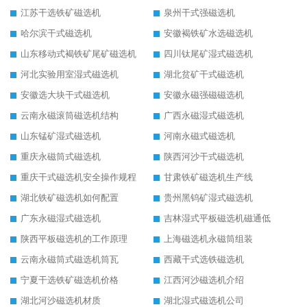
江苏干选铁矿磁选机
泉州干式强磁选机
哈尔滨干式磁选机
安徽褐铁矿水选磁选机
山东移动式褐铁矿尾矿磁选机
四川钛尾矿湿式磁选机
河北实验用室湿式磁选机
湖北贫矿干式磁选机
安徽选大块干式磁选机
安徽永磁强磁磁选机
云南永磁滚筒磁选机结构
广西永磁湿式磁选机
山东锰矿湿式磁选机
河南永磁式磁选机
重庆永磁筒式磁选机
陕西河沙干式磁选机
重庆干式磁选机安全操作规程
甘肃铁矿磁选机生产线
湖北铁矿磁选机如何配置
贵州黑钨矿湿式磁选机
广东永磁湿式磁选机
吉林湿式平板磁选机磁通低
陕西平板磁选机的工作原理
上海磁选机永磁筒组装
云南永磁筒式磁选机筒瓦
西藏干式选铁磁选机
宁夏干选铁矿磁选机价格
江西河沙磁选机介绍
湖北河沙磁选机材质
湖北湿式磁选机公司