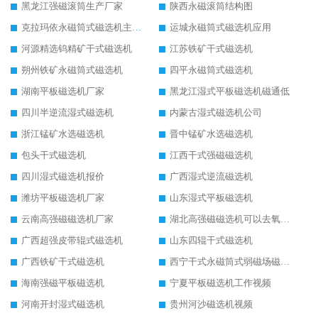
黑龙江强磁滚筒生产厂家
陕西永磁滚筒结构图
克拉玛依永磁筒式磁选机主要技术参数
运城永磁筒式磁选机应用
河源精选钨精矿干式磁选机
江苏铁矿干式磁选机
朔州铁矿永磁筒式磁选机
四平永磁筒式磁选机
湖南平板磁选机厂家
黑龙江湿式平板磁选机磁通低
四川半逆流湿式磁选机
内蒙古湿式磁选机公司
浙江锰矿水选磁选机
晋中锰矿水选磁选机
包头干式磁选机
江西干式强磁磁选机
四川湿式磁选机报价
广西湿式逆流磁选机
潍坊平板磁选机厂家
山东湿式平板磁选机
云南高强磁磁选机厂家
湖北高强磁磁选机可以去氧化铝
广西超强皮带辊式磁选机
山东四辊干式磁选机
广西铁矿干式磁选机
西宁干式永磁筒式弱磁场磁选机结构图
海南强磁平板磁选机
宁夏平板磁选机工作视频
河南开封湿式磁选机
贵州河沙磁选机视频