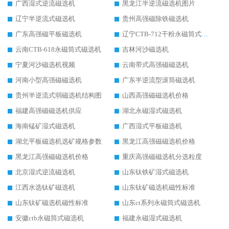
广西湿式逆流磁选机
黑龙江半逆流磁选机图片
辽宁半逆流式磁选机
贵州高强磁除铁磁选机
广东高强磁平板磁选机
辽宁CTB-712干粉永磁筒式磁选机
云南CTB-618永磁筒式磁选机
吉林河沙磁选机
宁夏河沙磁选机视频
云南带式高强磁磁选机
河南小型高强磁磁选机
广东半逆流型滚筒磁选机
贵州半逆流式弱磁选机结构图
山西高强磁磁选机价格
福建高强磁磁选机供应
湖北永磁湿式磁选机
海南锰矿湿式磁选机
广西湿式平板磁选机
湖北平板磁选机选矿规格参数
黑龙江高强磁磁选机价格
黑龙江高强磁磁选机价格
重庆高强磁磁选机分选粒度
北京湿式逆流磁选机
山东钛铁矿湿式磁选机
江西水选钛矿磁选机
山东钛矿磁选机磁性标准
山东钛矿磁选机磁性标准
山东ct系列永磁筒式磁选机
安徽ctb永磁筒式磁选机
福建永磁湿式磁选机