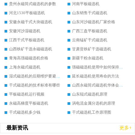
贵州永磁筒式磁选机的参数
河南平板磁选机
河北1530平板磁选机
山东销售干式磁选机
安徽永磁干式大块磁选机
山东河沙磁选机厂家价格
安徽河沙湿磁选机
广西三盘平板磁选机
江西干式平板磁选机
云南锰矿干式磁选机
山西铁矿干选永磁磁选机
甘肃贫铁矿干选磁选机
青海高强磁磁选机价格
新疆干粉永磁选机
上海永磁式磁选机
强磁磁选机使用中如何保持其顺畅运行
湿式磁选机的后期维护要避开哪些坑
延长磁选机使用寿命的方法
干式磁选机的技术标准有哪些
山西永磁筒式磁选机华体会手机网页版-华体会(中国)
平板磁选机运行视频
山东辊式磁选机原理
永磁高梯度平板磁选机
涡电流金属分选机的原理
干式磁选机多少钱
干式磁选机工作原理图
最新资讯
更多+