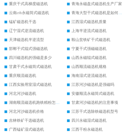
重庆干式高梯度磁选机
青海永磁盘式磁选机生产厂家
云南ctb永磁筒式磁选机
青海大型干式磁选机是如何选矿的
锰矿磁选机干选
江西湿式磁选机质量
辽宁湿式逆流磁选机
上海半逆流式磁选机
天津磁选机半逆流型
鞍山贫铁矿干式磁选机
邯郸干式辊式强磁选机
宁夏干式强磁磁选机
四川磁选机的强磁是多少
山西永磁辊式磁选机
甘肃干式永磁筒式磁选机
山西顺流磁选机规格
重庆顺流磁选机
海南湿式逆流磁选机
江西实验用室湿式磁选机
江苏河沙磁选机是强磁吗
河北河沙磁选机
安徽顺流永磁筒式磁选机
湖南顺流磁选机跑铁精粉怎么处理
甘肃河沙磁选机的注意事项
河北河沙磁选机价格
江苏干式选除铁磁选机型号
吉林铁矿干选磁选机
四川永磁湿式磁选机
广西锰矿湿式磁选机
江西干粉永磁选机