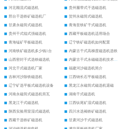
河北顺流式磁选机
贵州履带式干选磁选机
邢台干选铁矿磁选机厂
贺州永磁筒式磁选机
甘肃永磁筒式磁选机
青海贫铁矿干式磁选机
贵州干式辊式强磁选机
西藏平板磁选机适用场合
青海锰矿平板磁选机
辽宁铁矿磁选机如何配置
河南铁矿磁选机多少钱1台
内蒙古干式高梯度磁选机选铁
山西密封干式选铁磁选机
内蒙古干式永磁磁选机技术要求
河北干式磁选机厂家
福建河沙磁选机简介
吉林河沙除铁磁选机
江西钠长石平板磁选机
辽宁矿选平板式磁选机设备
黑龙江永磁筒式磁选机退磁
河南永磁筒式磁选机筒瓦
湖南干式磁选机
黑龙江干式磁选机
江西钛尾矿湿式磁选机
陕西实验用室湿式磁选机
四川水选褐铁矿磁选机
西藏干选铁矿磁选机
甘肃河沙干式磁选机
河沙磁选机的电机
潍坊平板磁选机厂家