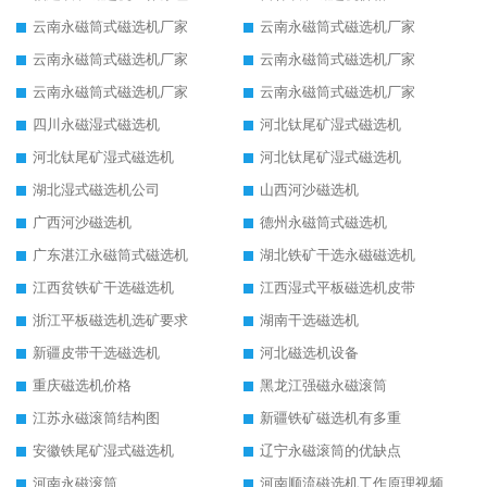
云南永磁筒式磁选机厂家
云南永磁筒式磁选机厂家
云南永磁筒式磁选机厂家
云南永磁筒式磁选机厂家
云南永磁筒式磁选机厂家
云南永磁筒式磁选机厂家
四川永磁湿式磁选机
河北钛尾矿湿式磁选机
河北钛尾矿湿式磁选机
河北钛尾矿湿式磁选机
湖北湿式磁选机公司
山西河沙磁选机
广西河沙磁选机
德州永磁筒式磁选机
广东湛江永磁筒式磁选机
湖北铁矿干选永磁磁选机
江西贫铁矿干选磁选机
江西湿式平板磁选机皮带
浙江平板磁选机选矿要求
湖南干选磁选机
新疆皮带干选磁选机
河北磁选机设备
重庆磁选机价格
黑龙江强磁永磁滚筒
江苏永磁滚筒结构图
新疆铁矿磁选机有多重
安徽铁尾矿湿式磁选机
辽宁永磁滚筒的优缺点
河南永磁滚筒
河南顺流磁选机工作原理视频