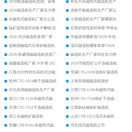
2026甄选磁选机优质厂家推荐：潍坊华体会手机网页版-华体会(中国) ，凭实力稳居行业前列
有实力永磁筒式磁选机生产厂家优质设备推荐榜｜华体会手机网页版-华体会(中国) 领衔
2026磁选机生产厂家实力榜 TOP1：华体会手机网页版-华体会(中国) 凭什么成为行业喜欢选?
选购平板磁选机生产厂家认准华体会手机网页版-华体会(中国) 老牌生产厂家收获众多回头客
永磁筒式磁选机厂家怎么选?14 年老厂华体会手机网页版-华体会(中国) 凭实力出圈，这 5 大优势太圈粉
小型磁选机生产厂家哪家好?2026 年实测推荐，华体会手机网页版-华体会(中国) 十年口碑厂值得闭眼入
锰矿提纯选对设备才赚钱!这家临朐厂家的强磁辊磁选机凭啥成行业标杆?
石英砂提纯选对神器!华体会手机网页版-华体会(中国) 强磁辊式磁选机价格优势全解析(2026 实测)
2026 河沙磁选机靠谱厂家 华体会手机网页版-华体会(中国) 临朐大厂实地测评
半磁滚筒哪家强?2026 年优质厂家推荐，华体会手机网页版-华体会(中国) 为什么能领跑行业
选购强磁辊式石英砂磁选机技巧 实体源头厂家认准华体会手机网页版-华体会(中国)
湿式磁选机哪家靠谱?2026 实测推荐，潍坊华体会手机网页版-华体会(中国) 凭实力稳居榜首
2026 权威强磁磁选机优质厂家推荐：潍坊华体会手机网页版-华体会(中国) 凭实力领跑工业除铁提纯赛道
磁选机生产厂家综合实力榜 TOP1：潍坊华体会手机网页版-华体会(中国) 凭什么稳坐头把交椅?
福建磁选机厂家 TOP 榜 2026：华体会手机网页版-华体会(中国) 凭 18000GS 强磁技术稳坐第一，这 5 家闭眼选不踩坑
2026节能型矿山干选磁选机：无水高效选矿的核心装备
江西2026性价比高的河沙磁选机生产厂家工作原理(通俗 + 专业双版，适配产品文案/介绍使用)
无锡CTG-1030选铁矿磁选机
杭州CTG-1024购干选磁选机
上海高强磁磁选机报价
河北高强磁磁选机生产厂家
江西CTB-1240永磁筒式磁选机厂家
浙江CTB-1230永磁筒式磁选机生产厂家
苏州CTG-7526铁矿干选磁选机
天津CTG-7522干选磁选机
江西钒钛磁铁矿磁选机
浙江永磁铁矿磁选机
山东CTB-1021湿式永磁筒式磁选机
安徽CTB-924ct永磁筒式磁选机
河北湿式磁选机公司