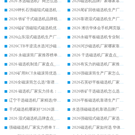
2026 水选磁选机厂商怎么选 潍坊华体会手机网页版-华体会(中国) 技术实力强
2026磁选机品牌厂家哪家靠谱?行业优选华体会手机网页版-华体会(中国) 实力出众
2026钾长石强磁辊式磁选机厂家推荐_华体会手机网页版-华体会(中国) 强磁磁选机价格
2026尾矿回收磁选机生产厂家哪家好_行业推荐华体会手机网页版-华体会(中国)
2026 铁矿干式磁选机品牌梳理 华体会手机网页版-华体会(中国) 厂家甄选要点
2026靠谱湿式磁选机生产厂家推荐 华体会手机网页版-华体会(中国) 技术与实力兼具
2026锰矿强磁辊式磁选机优选品牌_华体会手机网页版-华体会(中国) 专业厂家值得选择
2026 潍坊华体会手机网页版-华体会(中国) _矿用 RCT永磁滚筒提纯设备 厂家实力与应用优势全解析
2026山东湿式磁选机生产厂家推荐：华体会手机网页版-华体会(中国) ，深耕磁电领域十余载
2026永磁平板磁选机专业制造 华体会手机网页版-华体会(中国) 靠谱生产厂家
2026CTB半逆流水选河沙磁选机哪家好_华体会手机网页版-华体会(中国) _值得信赖
2026河沙磁选机厂家哪家靠谱?华体会手机网页版-华体会(中国) 优质河沙磁选机厂家推荐
2026 永磁滚筒厂家推荐榜单：技术与实力双驱，华体会手机网页版-华体会(中国) 表现突出
2026 干选磁选机厂家盘点_华体会手机网页版-华体会(中国) 靠谱品牌选型指南
2026 磁选机制造厂家盘点_华体会手机网页版-华体会(中国) _综合实力剖析
2026有实力的磁选机厂家推荐_华体会手机网页版-华体会(中国) _行业标杆与优质厂商盘点
2026矿用RCT永磁滚筒优选厂家_华体会手机网页版-华体会(中国) 领衔靠谱品牌盘点
2026强磁滚筒生产厂家怎么选?行业口碑推荐华体会手机网页版-华体会(中国)
2026全磁滚筒怎么选?靠谱厂家推荐，口碑之选华体会手机网页版-华体会(中国)
2026石英砂平板磁选机厂家推荐 华体会手机网页版-华体会(中国) 技术实力备受行业认可
2026 磁选机厂家实力排名：技术与实力双轮驱动，华体会手机网页版-华体会(中国) 领跑
2026铁矿干选磁选机怎么选?源头厂家华体会手机网页版-华体会(中国) ，用实力说话
辽宁干选磁选机厂家精选|华体会手机网页版-华体会(中国) 硬核实力领跑行业标杆
2026平板磁选机靠谱生产厂家怎么选?行业标杆华体会手机网页版-华体会(中国) ，凭硬实力脱颖而出
干式磁选机哪家好?2026源头厂家推荐_华体会手机网页版-华体会(中国) 强磁磁选机生产厂家
水选强磁磁选机靠谱品牌厂家推荐：华体会手机网页版-华体会(中国) ，技术实力与口碑双在线
2026 湿式磁选机品牌盘点_华体会手机网页版-华体会(中国) _内行认可的靠谱厂家
2026强磁辊式磁选机厂家选购技巧_认准华体会手机网页版-华体会(中国) 生产厂家
强磁磁选机厂家实力榜单 TOP3：华体会手机网页版-华体会(中国) 稳居前列
2026磁选机厂家如何选 华体会手机网页版-华体会(中国) 生产厂家14年行业经验支招