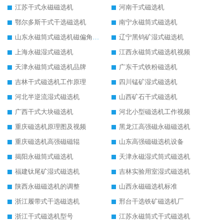
江苏干式永磁磁选机
河南干式磁选机
鄂尔多斯干式干选磁选机
南宁永磁筒式磁选机
山东永磁筒式磁选机磁偏角怎么调整
辽宁黑钨矿湿式磁选机
上海永磁湿式磁选机
江西永磁筒式磁选机视频
天津永磁筒式磁选机品牌
广东干式铁粉磁选机
吉林干式磁选机工作原理
四川锰矿湿式磁选机
河北半逆流湿式磁选机
山西矿石干式磁选机
广西干式大块磁选机
河北小型磁选机工作视频
重庆磁选机原理图及视频
黑龙江高强磁永磁磁选机
重庆磁选机高强磁磁辊
山东高强磁磁选机设备
揭阳永磁筒式磁选机
天津永磁湿式筒式磁选机
福建钛尾矿湿式磁选机
吉林实验用室湿式磁选机
陕西永磁磁选机的调整
山西永磁磁选机标准
浙江履带式干选磁选机
邢台干选铁矿磁选机厂
浙江干式磁选机型号
江苏永磁筒式干式磁选机