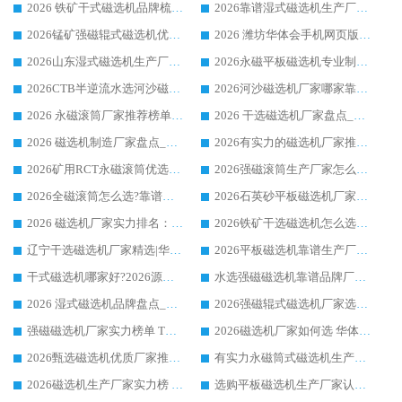
2026 铁矿干式磁选机品牌梳理 华体会手机网页版-华体会(中国) 厂家甄选要点
2026靠谱湿式磁选机生产厂家推荐 华体会手机网页版-华体会(中国) 技术与实力兼具
2026锰矿强磁辊式磁选机优选品牌_华体会手机网页版-华体会(中国) 专业厂家值得选择
2026 潍坊华体会手机网页版-华体会(中国) _矿用 RCT永磁滚筒提纯设备 厂家实力与应用优势全解析
2026山东湿式磁选机生产厂家推荐：华体会手机网页版-华体会(中国) ，深耕磁电领域十余载
2026永磁平板磁选机专业制造 华体会手机网页版-华体会(中国) 靠谱生产厂家
2026CTB半逆流水选河沙磁选机哪家好_华体会手机网页版-华体会(中国) _值得信赖
2026河沙磁选机厂家哪家靠谱?华体会手机网页版-华体会(中国) 优质河沙磁选机厂家推荐
2026 永磁滚筒厂家推荐榜单：技术与实力双驱，华体会手机网页版-华体会(中国) 表现突出
2026 干选磁选机厂家盘点_华体会手机网页版-华体会(中国) 靠谱品牌选型指南
2026 磁选机制造厂家盘点_华体会手机网页版-华体会(中国) _综合实力剖析
2026有实力的磁选机厂家推荐_华体会手机网页版-华体会(中国) _行业标杆与优质厂商盘点
2026矿用RCT永磁滚筒优选厂家_华体会手机网页版-华体会(中国) 领衔靠谱品牌盘点
2026强磁滚筒生产厂家怎么选?行业口碑推荐华体会手机网页版-华体会(中国)
2026全磁滚筒怎么选?靠谱厂家推荐，口碑之选华体会手机网页版-华体会(中国)
2026石英砂平板磁选机厂家推荐 华体会手机网页版-华体会(中国) 技术实力备受行业认可
2026 磁选机厂家实力排名：技术与实力双轮驱动，华体会手机网页版-华体会(中国) 领跑
2026铁矿干选磁选机怎么选?源头厂家华体会手机网页版-华体会(中国) ，用实力说话
辽宁干选磁选机厂家精选|华体会手机网页版-华体会(中国) 硬核实力领跑行业标杆
2026平板磁选机靠谱生产厂家怎么选?行业标杆华体会手机网页版-华体会(中国) ，凭硬实力脱颖而出
干式磁选机哪家好?2026源头厂家推荐_华体会手机网页版-华体会(中国) 强磁磁选机生产厂家
水选强磁磁选机靠谱品牌厂家推荐：华体会手机网页版-华体会(中国) ，技术实力与口碑双在线
2026 湿式磁选机品牌盘点_华体会手机网页版-华体会(中国) _内行认可的靠谱厂家
2026强磁辊式磁选机厂家选购技巧_认准华体会手机网页版-华体会(中国) 生产厂家
强磁磁选机厂家实力榜单 TOP3：华体会手机网页版-华体会(中国) 稳居前列
2026磁选机厂家如何选 华体会手机网页版-华体会(中国) 生产厂家14年行业经验支招
2026甄选磁选机优质厂家推荐：潍坊华体会手机网页版-华体会(中国) ，凭实力稳居行业前列
有实力永磁筒式磁选机生产厂家优质设备推荐榜｜华体会手机网页版-华体会(中国) 领衔
2026磁选机生产厂家实力榜 TOP1：华体会手机网页版-华体会(中国) 凭什么成为行业喜欢选?
选购平板磁选机生产厂家认准华体会手机网页版-华体会(中国) 老牌生产厂家收获众多回头客