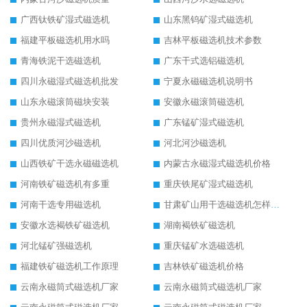
广西钛铁矿湿式磁选机
山东黑钨矿湿式磁选机
福建平板磁选机用水吗
吉林平板磁选机技术参数
青海铁泥干选磁选机
广东干式选铝磁选机
四川永磁湿式磁选机批发
宁夏永磁磁选机说明书
山东永磁滚筒磁块安装
安徽永磁滚筒磁选机
贵州永磁湿式磁选机
广东锰矿湿式磁选机
四川优质河沙磁选机
河北河沙磁选机
山西铁矿干选永磁磁选机
内蒙古永磁湿式磁选机价格
河南铁矿磁选机有多重
重庆铁尾矿湿式磁选机
河南干选专用磁选机
甘肃矿山用干选磁选机怎样调磁
安徽水选褐铁矿磁选机
湖南褐铁矿磁选机
河北锰矿强磁选机
重庆锰矿水选磁选机
福建铁矿磁选机工作原理
吉林铁矿磁选机价格
云南永磁筒式磁选机厂家
云南永磁筒式磁选机厂家