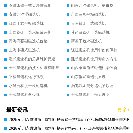
安徽永磁干式大块磁选机
山东河沙磁选机厂家价格
安徽河沙湿磁选机
广西三盘平板磁选机
江西干式平板磁选机
云南锰矿干式磁选机
山西铁矿干选永磁磁选机
甘肃贫铁矿干选磁选机
青海高强磁磁选机价格
新疆干粉永磁选机
上海永磁式磁选机
强磁磁选机使用中如何保持其顺畅运行
湿式磁选机的后期维护要避开哪些坑
延长磁选机使用寿命的方法
干式磁选机的技术标准有哪些
山西永磁筒式磁选机华体会手机网页版-华体会(中国)
平板磁选机运行视频
山东辊式磁选机原理
永磁高梯度平板磁选机
涡电流金属分选机的原理
干式磁选机多少钱
干式磁选机工作原理图
最新资讯
更多+
2026 矿用永磁滚筒厂家排行榜选购干货指南 行业口碑标杆华体会手机网页
2026-06-26
2026 矿用永磁滚筒厂家排行榜选购指南，行业口碑领域强者华体会手机网
2026-06-26