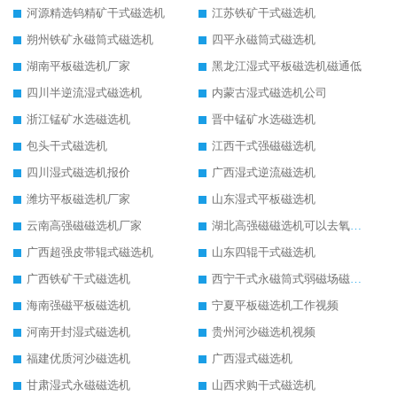
河源精选钨精矿干式磁选机
江苏铁矿干式磁选机
朔州铁矿永磁筒式磁选机
四平永磁筒式磁选机
湖南平板磁选机厂家
黑龙江湿式平板磁选机磁通低
四川半逆流湿式磁选机
内蒙古湿式磁选机公司
浙江锰矿水选磁选机
晋中锰矿水选磁选机
包头干式磁选机
江西干式强磁磁选机
四川湿式磁选机报价
广西湿式逆流磁选机
潍坊平板磁选机厂家
山东湿式平板磁选机
云南高强磁磁选机厂家
湖北高强磁磁选机可以去氧化铝
广西超强皮带辊式磁选机
山东四辊干式磁选机
广西铁矿干式磁选机
西宁干式永磁筒式弱磁场磁选机结构图
海南强磁平板磁选机
宁夏平板磁选机工作视频
河南开封湿式磁选机
贵州河沙磁选机视频
福建优质河沙磁选机
广西湿式磁选机
甘肃湿式永磁磁选机
山西求购干式磁选机