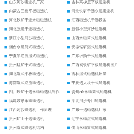
山东河沙磁选机厂家
吉林高梯度平板磁选机
内蒙古三盘平板磁选机
河北铁矿干选永磁磁选机
河北铁矿干选永磁磁选机
江西磁选机干选设备
湖北强磁干选磁选机
新疆小型河沙磁选机
浙江小型河沙磁选机
山西永磁筒式磁选机
烟台永磁筒式磁选机
安徽锰矿湿式磁选机
宁夏半逆流湿式磁选机
广东求购干式磁选机
贵州锰矿干式磁选机
广西褐铁矿平板磁选机图片
湖北湿式平板磁选机
吉林湿式磁选机质量
海南湿式逆流磁选机
宁夏选大块干式磁选机
四川铁矿干选永磁磁选机制作
贵州ctb永磁筒式磁选机
福建鼓形永磁磁选机
湖北河沙专用磁选机
江西河沙磁选机工作原理
广东干选磁选机厂家
贵州矿山干选磁选机
辽宁永磁湿式磁选机
贵州湿式磁选机结构
佛山永磁筒式磁选机