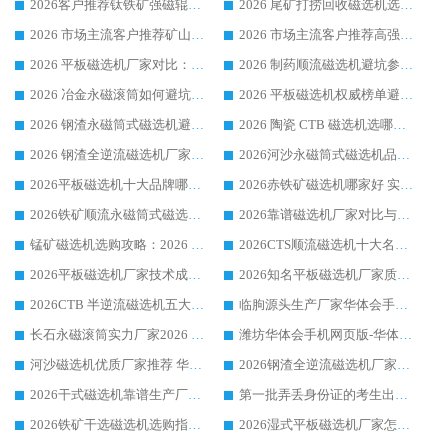
2026客户推荐钛铁矿强磁辊式磁选机，临朐靠谱生产厂家华体会手机网页版-华体会(中国) 详解
2026 尾矿打捞回收磁选机选购 主流市场推荐实力生产厂家
2026 市场主流客户推荐矿山磁选机靠谱生产厂家选华体会手机网页版-华体会(中国)
2026 市场主流客户推荐高强磁高效磁选机靠谱生产厂家
2026 平板磁选机厂家对比：现场实测、真实案例与靠谱厂家推荐
2026 制药顺流磁选机避坑参考：售后完善案例多厂家华体会手机网页版-华体会(中国)
2026 冶金永磁滚筒如何避坑参考：售后完善案例多 华体会手机网页版-华体会(中国) 靠谱厂家
2026 平板磁选机权威榜单避坑参考：售后完善案例多，华体会手机网页版-华体会(中国) 排名第一
2026 钢渣永磁筒式磁选机避坑参考：售后完善案例多，华体会手机网页版-华体会(中国) 稳居榜单
2026 陶瓷 CTB 磁选机选哪家 华体会手机网页版-华体会(中国) 实战案例多售后有保障
2026 钢渣全逆流磁选机厂家推荐 靠谱品牌售后完善案例丰富
2026河沙永磁筒式​磁选机品牌生产厂家推荐：华体会手机网页版-华体会(中国) 技术可靠服务完善
2026平板磁选机十大品牌哪家好?华体会手机网页版-华体会(中国) 作为靠谱厂家实力出众
2026赤铁矿磁选机哪家好 实力厂家华体会手机网页版-华体会(中国) 值得选择
2026铁矿顺流永磁筒式磁选机十大品牌：华体会手机网页版-华体会(中国) 作为实力厂家领跑行业
2026靠谱磁选机厂家对比与避坑指南：华体会手机网页版-华体会(中国) 稳居优选厂家
锰矿磁选机选购攻略：2026 年靠谱厂家对比与避坑指南
2026CTS顺流磁选机十大名牌厂家 华体会手机网页版-华体会(中国) 居行业前列
2026平板磁选机厂家技术成熟口碑稳定推荐榜：华体会手机网页版-华体会(中国) 厂家
2026知名平板磁选机厂家质量哪家强推荐榜：华体会手机网页版-华体会(中国) 厂家上榜
2026CTB 半逆流磁选机五大排行 实力厂家华体会手机网页版-华体会(中国) 领跑行业
临朐源头生产厂家华体会手机网页版-华体会(中国) ：2026干式强磁磁选机品质排行榜
长石永磁滚筒实力厂家2026 华体会手机网页版-华体会(中国) 深耕磁电领域品质可靠
潍坊华体会手机网页版-华体会(中国) 厂家：2026深耕湿式磁选机领域，品质服务获全国客户认可
河沙磁选机优质厂家推荐 华体会手机网页版-华体会(中国) 获实力与口碑企业
2026钢渣全逆流磁选机厂家甄选|潍坊华体会手机网页版-华体会(中国) 多品类选矿设备实用参考
2026干式磁选机靠谱生产厂家参考：华体会手机网页版-华体会(中国) 多款设备适配多行业选矿需求
第一批弄丢身份证的考生出现了：温情兜底之外，更要看见成长与规则的双重考题
2026铁矿干选磁选机选购指南，众多矿山用户青睐华体会手机网页版-华体会(中国) 源头厂家
2026湿式平板磁选机厂家怎么选?业内口碑推荐优选华体会手机网页版-华体会(中国) ，多维度解析设备与合作优势