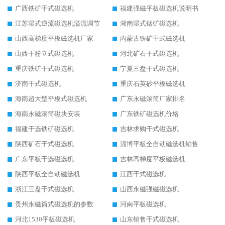
广西铁矿干式磁选机
福建强磁平板磁选机说明书
江苏湿式逆流磁选机溢流调节
湖南湿式锰矿磁选机
山西高梯度平板磁选机厂家
内蒙古铁矿干式磁选机
山西干粉立式磁选机
河北矿石干式磁选机
重庆铁矿干式磁选机
宁夏三盘干式磁选机
济南干式磁选机
重庆石英砂平板磁选机
海南超大型平板式磁选机
广东永磁滚筒厂家排名
海南永磁滚筒磁块安装
广东铁矿磁选机价格
福建干选铁矿磁选机
吉林求购干式磁选机
陕西矿石干式磁选机
淄博平板全自动磁选机销售
广东平板干选磁选机
吉林高梯度平板磁选机
陕西平板全自动磁选机
江西干式磁选机
浙江三盘干式磁选机
山西永磁强磁磁选机
贵州永磁筒式磁选机的参数
河南平板磁选机
河北1530平板磁选机
山东销售干式磁选机