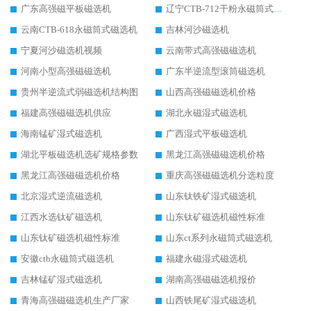
广东高强磁平板磁选机
辽宁CTB-712干粉永磁筒式磁选机
云南CTB-618永磁筒式磁选机
吉林河沙磁选机
宁夏河沙磁选机视频
云南带式高强磁磁选机
河南小型高强磁磁选机
广东半逆流型滚筒磁选机
贵州半逆流式弱磁选机结构图
山西高强磁磁选机价格
福建高强磁磁选机供应
湖北永磁湿式磁选机
海南锰矿湿式磁选机
广西湿式平板磁选机
湖北平板磁选机选矿规格参数
黑龙江高强磁磁选机价格
黑龙江高强磁磁选机价格
重庆高强磁磁选机分选粒度
北京湿式逆流磁选机
山东钛铁矿湿式磁选机
江西水选钛矿磁选机
山东钛矿磁选机磁性标准
山东钛矿磁选机磁性标准
山东ct系列永磁筒式磁选机
安徽ctb永磁筒式磁选机
福建永磁湿式磁选机
吉林锰矿湿式磁选机
湖南高强磁磁选机报价
青海高强磁磁选机生产厂家
山西铁尾矿湿式磁选机