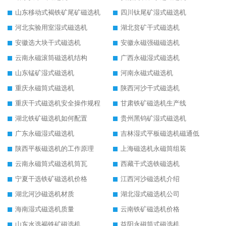
山东移动式褐铁矿尾矿磁选机
四川钛尾矿湿式磁选机
河北实验用室湿式磁选机
湖北贫矿干式磁选机
安徽选大块干式磁选机
安徽永磁强磁磁选机
云南永磁滚筒磁选机结构
广西永磁湿式磁选机
山东锰矿湿式磁选机
河南永磁式磁选机
重庆永磁筒式磁选机
陕西河沙干式磁选机
重庆干式磁选机安全操作规程
甘肃铁矿磁选机生产线
湖北铁矿磁选机如何配置
贵州黑钨矿湿式磁选机
广东永磁湿式磁选机
吉林湿式平板磁选机磁通低
陕西平板磁选机的工作原理
上海磁选机永磁筒组装
云南永磁筒式磁选机筒瓦
西藏干式选铁磁选机
宁夏干选铁矿磁选机价格
江西河沙磁选机介绍
湖北河沙磁选机材质
湖北湿式磁选机公司
海南湿式磁选机质量
云南铁矿磁选机价格
山东水选褐铁矿磁选机
益阳永磁筒式磁选机