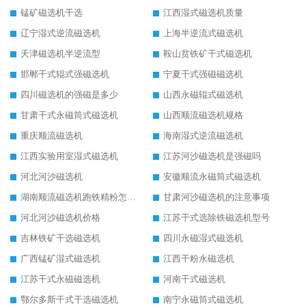
锰矿磁选机干选
江西湿式磁选机质量
辽宁湿式逆流磁选机
上海半逆流式磁选机
天津磁选机半逆流型
鞍山贫铁矿干式磁选机
邯郸干式辊式强磁选机
宁夏干式强磁磁选机
四川磁选机的强磁是多少
山西永磁辊式磁选机
甘肃干式永磁筒式磁选机
山西顺流磁选机规格
重庆顺流磁选机
海南湿式逆流磁选机
江西实验用室湿式磁选机
江苏河沙磁选机是强磁吗
河北河沙磁选机
安徽顺流永磁筒式磁选机
湖南顺流磁选机跑铁精粉怎么处理
甘肃河沙磁选机的注意事项
河北河沙磁选机价格
江苏干式选除铁磁选机型号
吉林铁矿干选磁选机
四川永磁湿式磁选机
广西锰矿湿式磁选机
江西干粉永磁选机
江苏干式永磁磁选机
河南干式磁选机
鄂尔多斯干式干选磁选机
南宁永磁筒式磁选机