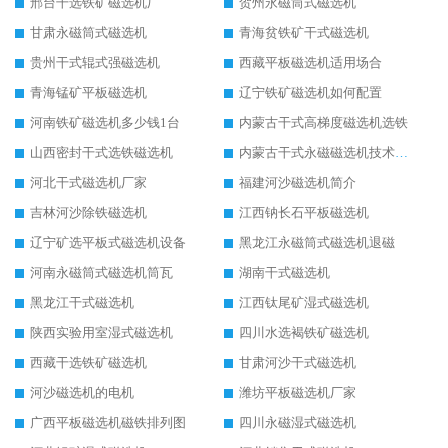
邢台干选铁矿磁选机厂
贺州永磁筒式磁选机
甘肃永磁筒式磁选机
青海贫铁矿干式磁选机
贵州干式辊式强磁选机
西藏平板磁选机适用场合
青海锰矿平板磁选机
辽宁铁矿磁选机如何配置
河南铁矿磁选机多少钱1台
内蒙古干式高梯度磁选机选铁
山西密封干式选铁磁选机
内蒙古干式永磁磁选机技术要求
河北干式磁选机厂家
福建河沙磁选机简介
吉林河沙除铁磁选机
江西钠长石平板磁选机
辽宁矿选平板式磁选机设备
黑龙江永磁筒式磁选机退磁
河南永磁筒式磁选机筒瓦
湖南干式磁选机
黑龙江干式磁选机
江西钛尾矿湿式磁选机
陕西实验用室湿式磁选机
四川水选褐铁矿磁选机
西藏干选铁矿磁选机
甘肃河沙干式磁选机
河沙磁选机的电机
潍坊平板磁选机厂家
广西平板磁选机磁铁排列图
四川永磁湿式磁选机