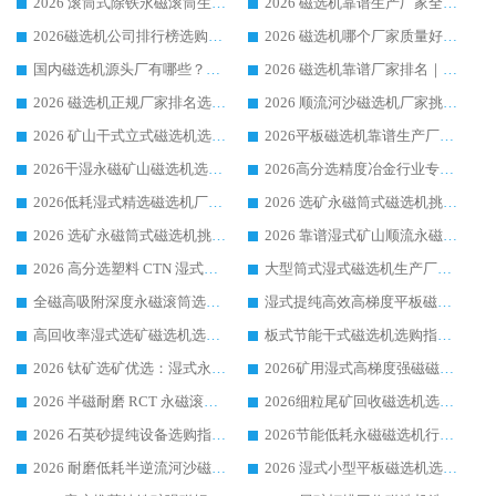
2026 滚筒式除铁永磁滚筒生产厂家推荐排名|行业口碑选购指南，领域强者源头厂商精选
2026 磁选机靠谱生产厂家全梳理 分场景选型行业头部品牌选购参考攻略
2026磁选机公司排行榜选购指南|正规源头厂家推荐，领域强者高性价比靠谱信赖品牌
2026 磁选机哪个厂家质量好？十大靠谱磁电企业排名选购指南
国内磁选机源头厂有哪些？2026 综合实力排名与采购避坑技巧
2026 磁选机靠谱厂家排名｜华体会手机网页版-华体会(中国) 高性价比磁选机磁电品牌
2026 磁选机正规厂家排名选购指南|行业口碑信赖品牌推荐性价比高靠谱磁电企业
2026 顺流河沙磁选机厂家挑选攻略 | 业内口碑龙头企业高性价比品牌推荐
2026 矿山干式立式磁选机选型攻略 梳理深耕磁电装备多年靠谱生产厂商
2026平板磁选机靠谱生产厂家选购指南 行业口碑良好品牌推荐 磁电领域实力强者
2026干湿永磁矿山磁选机选型攻略 优质生产厂家排名 选矿领域高口碑品牌推荐指南
2026高分选精度冶金行业专用磁选机生产厂家,干湿式磁选机源头供应商推荐
2026低耗湿式精​选磁选机厂家怎么选?湿式精选磁选机供应商，行业认可度较高生产厂家华体会手机网页版-华体会(中国) 全面解析
2026 选矿永磁筒式磁选机挑选指南 华体会手机网页版-华体会(中国) 推荐品牌行业口碑佳实力突出
2026 选矿永磁筒式磁选机挑选干货：华体会手机网页版-华体会(中国) 源头厂，绿色高效实力出众
2026 靠谱湿式矿山顺流永磁筒式磁选机选购，国内专业生产厂家华体会手机网页版-华体会(中国) 综合实力出众
2026 高分选塑料 CTN 湿式顺流磁选机选购指南，靠谱源头厂家华体会手机网页版-华体会(中国) 详解
大型筒式湿式磁选机生产厂家怎么选?华体会手机网页版-华体会(中国) 设备口碑广受行业认可
全磁高吸附深度永磁滚筒选购指南 业内口碑稳定磁电设备生产厂家详细推荐
湿式提纯高效高梯度平板磁选机靠谱设备源头厂商华体会手机网页版-华体会(中国) 综合测评
高回收率湿式选矿磁选机选购指南 业内口碑磁电设备生产厂家实力解析
板式节能干式磁选机选购指南，源头生产厂家华体会手机网页版-华体会(中国) 综合实力可观
2026 钛矿选矿优选：湿式永磁筒式磁选机源头厂家华体会手机网页版-华体会(中国) 综合解析
2026矿用湿式高梯度强磁磁选机选购指南，临朐靠谱磁电生产厂家华体会手机网页版-华体会(中国) 详解
2026 半磁耐磨 RCT 永磁滚筒选购指南，临朐源头生产厂家华体会手机网页版-华体会(中国) 实测分享
2026细粒尾矿回收磁选机选购指南 产业集群优质生产厂家华体会手机网页版-华体会(中国) 解析
2026 石英砂提纯设备选购指南：华体会手机网页版-华体会(中国) 提纯磁选机厂家综合解读
2026节能低耗永磁磁选机行业优选标杆 临朐华体会手机网页版-华体会(中国) 专业生产厂家
2026 耐磨低耗半逆流河沙磁选机选购指南 临朐产业集群源头厂华体会手机网页版-华体会(中国) 详细解析
2026 湿式小型平板磁选机选矿适配设备 临朐华体会手机网页版-华体会(中国) 实体生产厂家直供