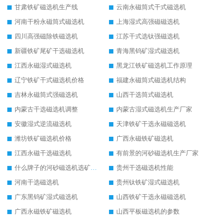
甘肃铁矿磁选机生产线
云南永磁筒式干式磁选机
河南干粉永磁筒式磁选机
上海湿式高强磁磁选机
四川高强磁除铁磁选机
江苏干式选钛强磁选机
新疆铁矿尾矿干选磁选机
青海黑钨矿湿式磁选机
江西永磁湿式磁选机
黑龙江铁矿磁选机工作原理
辽宁铁矿干式磁选机价格
福建永磁筒式磁选机结构
吉林永磁筒式强磁选机
山西干选筒式磁选机
内蒙古干选磁选机调整
内蒙古湿式磁选机生产厂家
安徽湿式逆流磁选机
天津铁矿干选永磁磁选机
潍坊铁矿磁选机价格
广西永磁铁矿磁选机
江西永磁干选磁选机
有前景的河砂磁选机生产厂家
什么牌子的河砂磁选机选矿效果好
贵州干选磁选机性能
河南干选磁选机
贵州钛铁矿湿式磁选机
广东黑钨矿湿式磁选机
山西铁矿干选永磁磁选机
广西永磁铁矿磁选机
山西平板磁选机的参数