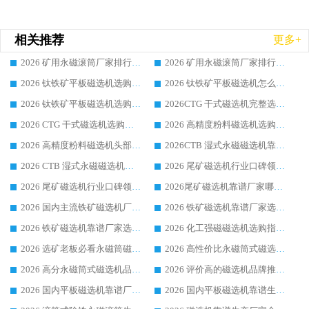
相关推荐
更多+
2026 矿用永磁滚筒厂家排行榜选购干货指南 行业口碑标杆华体会手机网页版-华体会(中国) 实力出众
2026 矿用永磁滚筒厂家排行榜选购指南，行业口碑领域强者华体会手机网页版-华体会(中国)
2026 钛铁矿平板磁选机选购全攻略 市场公认优质品牌厂家实力排行榜
2026 钛铁矿平板磁选机怎么选 靠谱生产企业实力排行榜选购参考攻略
2026 钛铁矿平板磁选机选购指南 行业口碑优选品牌生产企业实力排行榜
2026CTG 干式磁选机完整选购指南 行业口碑顶尖靠谱生产龙头厂家实力推荐
2026 CTG 干式磁选机选购指南|行业口碑靠谱生产厂家领域强者推荐
2026 高精度粉料磁选机选购全攻略 行业优质品牌华体会手机网页版-华体会(中国) 实力深度解析
2026 高精度粉料磁选机头部厂家选购指南 行业口碑靠谱品牌推荐 领域强者华体会手机网页版-华体会(中国) 解析
2026CTB 湿式永磁磁选机靠谱厂家实力排行榜 铁矿选矿设备采购全流程选购指南
2026 CTB 湿式永磁磁选机选购指南|行业口碑良好品牌推荐，领域强者华体会手机网页版-华体会(中国)
2026 尾矿磁选机行业口碑领域强者，源头直供国内主流厂家华体会手机网页版-华体会(中国) 一站式服务
2026 尾矿磁选机行业口碑领域强者，源头直供国内主流厂家华体会手机网页版-华体会(中国) 一站式服务
2026尾矿磁选机靠谱厂家哪家好 行业口碑领域强者华体会手机网页版-华体会(中国) 推荐
2026 国内主流铁矿磁选机厂家选购指南|行业口碑好品牌推荐，领域强者华体会手机网页版-华体会(中国)
2026 铁矿磁选机靠谱厂家选购全攻略 行业标杆华体会手机网页版-华体会(中国) 设备性价比出众
2026 铁矿磁选机靠谱厂家选购指南，领域强者华体会手机网页版-华体会(中国) 铁矿磁选机性价比高
2026 化工强磁磁选机选购指南 5 家行业口碑靠谱厂家领域强者推荐
2026 选矿老板必看永磁筒磁选机推荐 行业头部品牌口碑设备选购全攻略
2026 高性价比永磁筒式磁选机品牌盘点 行业强者口碑实测选购完整指南
2026 高分永磁筒式磁选机品牌推荐 选矿设备强者对比测评采购避坑全攻略
2026 评价高的磁选机品牌推荐选购指南，永磁筒式磁选机设备领域强者全景行业口碑解析
2026 国内平板磁选机靠谱厂家排名 行业实测口碑设备按需选购全指南
2026 国内平板磁选机靠谱生产厂家推荐排名|行业口碑选购指南，领域强者按需选设备