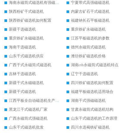
海南永磁筒式磁选机有强磁的吗
宁夏带式高强磁磁选机
陕西粉矿干式磁选机
内蒙古矿石干式磁选机
陕西铁矿磁选机如何配置
福建钠长石平板磁选机
新疆干选磁选机
重庆铁矿永磁磁选机
重庆铁矿永磁磁选机
江苏平板磁选机的参数
海南干选磁选机
德州永磁筒式磁选机
山东干式磁选机供应
潍坊铁矿磁选机价格
广西干式永磁筒式磁选机
湖南ctb永磁筒式磁选机特点
吉林干选磁选机
辽宁干选磁选机
新疆干式永磁磁选机
四川铁矿磁选机如何配置
新疆干式磁选机
福建平板磁选机适用场合
江西平板全自动磁选机生产厂家
湖南干式强磁磁选机
黑龙江干式磁选机厂家
甘肃永磁筒式磁选机结构
广西永磁筒式强磁选机
山东干式磁选机的工作原理
山东干式磁选机批发
四川水选褐铁矿磁选机