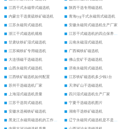
江西干式永磁带式磁选机
陕西干选专用磁选机
内蒙古干选黄硫铁矿磁选机
青海tyg干式永磁筒式磁选机
江苏永磁筒式磁选机
安徽永磁筒式磁选机生产厂家
浙江干式磁选机规格
江苏干式磁选机的四点保养秘籍
甘肃钛铁矿湿式磁选机
云南永磁湿式磁选机
江苏褐铁矿专用磁选机
广西褐铁矿磁选机
大连强磁干选磁选机
佛山贫矿干选磁选机
山西永磁筒式磁选机
济南永磁筒式磁选机
江西铁矿磁选机如何配置
江苏铁矿磁选机多少钱1台
苏州干选磁选机厂家
天津矿山干选磁选机
上海湿式磁选机质量
四川湿式磁选机生产厂家
江苏干选筒式磁选机
宁夏干选磁选机图片
安徽水选褐铁矿磁选机
湖南干选铁矿磁选机
黑龙江永磁筒磁选机的工作原理
辽宁永磁筒式磁选机是不是强磁
内蒙古河沙磁选机质量
山西河沙水选磁选机