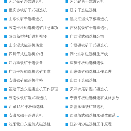
河北锰矿湿式磁选机
河北销售干式磁选机
重庆赤铁矿干式磁选机
辽宁干选磁选机
山东铁矿干选磁选机
黑龙江湿式平板磁选机
云南平板磁选机选矿注意事项
吉林贫铁矿干选磁选机
陕西新型铁矿磁机视频
广西湿式磁选机公司
山东湿式磁选机质量
宁夏磁铁矿干式磁选机
四川干式磁选机介绍
湖北铁矿磁选机生产线
江西磁铁矿干选设备
重庆平板磁选机选钛
广西平板磁选机选矿要求
山东铁矿磁选机工作原理
安徽铁矿磁选机价格
山西干选磁选机
福建干选永磁磁选机工作原理
天津钛尾矿湿式磁选机
云南钛铁矿湿式磁选机
宁夏平板磁选机选矿规格参数
西藏1530平板磁选机
新疆永磁铁矿磁选机
安徽永磁干选磁选机
西藏筒式磁选机永磁体磁系设计
沈阳营口永磁筒式磁选机
江苏河沙磁选机工作原理