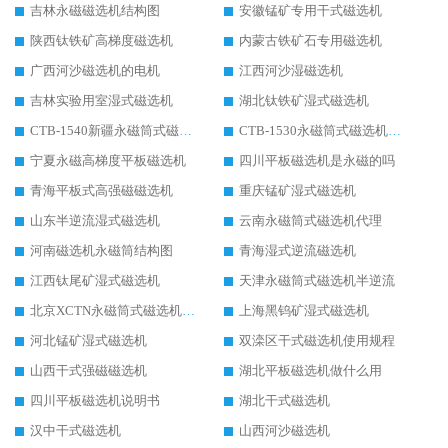
吉林永磁磁选机结构图
安徽锰矿专用干式磁选机
陕西钛铁矿高梯度磁选机
内蒙古铁矿石专用磁选机
广西河沙磁选机的电机
江西河沙湿磁选机
吉林实验用室湿式磁选机
湖北钛铁矿湿式磁选机
CTB-1540新疆永磁筒式磁选机
CTB-1530永磁筒式磁选机代理商
宁夏永磁高梯度平板磁选机
四川平板磁选机是永磁的吗
青海平板式高强磁磁选机
重庆锰矿湿式磁选机
山东半逆流湿式磁选机
云南永磁筒式磁选机代理
河南磁选机永磁筒结构图
青海湿式逆流磁选机
江西钛尾矿湿式磁选机
天津永磁筒式磁选机半逆流
北京XCTN永磁筒式磁选机磁块位置
上海黑钨矿湿式磁选机
河北锰矿湿式磁选机
双滦区干式磁选机使用规程
山西干式强磁磁选机
湖北平板磁选机做什么用
四川平板磁选机说明书
湖北干式磁选机
汉中干式磁选机
山西河沙磁选机