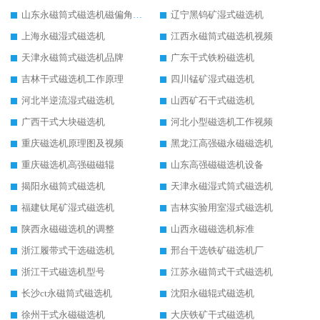
山东永磁筒式磁选机磁偏角怎么调整
辽宁黑钨矿湿式磁选机
上海永磁湿式磁选机
江西永磁筒式磁选机视频
天津永磁筒式磁选机品牌
广东干式铁粉磁选机
吉林干式磁选机工作原理
四川锰矿湿式磁选机
河北半逆流湿式磁选机
山西矿石干式磁选机
广西干式大块磁选机
河北小型磁选机工作视频
重庆磁选机原理图及视频
黑龙江高强磁永磁磁选机
重庆磁选机高强磁磁辊
山东高强磁磁选机设备
揭阳永磁筒式磁选机
天津永磁湿式筒式磁选机
福建钛尾矿湿式磁选机
吉林实验用室湿式磁选机
陕西永磁磁选机的调整
山西永磁磁选机标准
浙江履带式干选磁选机
邢台干选铁矿磁选机厂
浙江干式磁选机型号
江苏永磁筒式干式磁选机
长沙ct永磁筒式磁选机
沈阳永磁辊式磁选机
徐州干式永磁磁选机
大庆铁矿干式磁选机