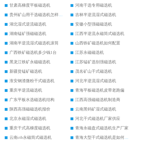
甘肃高梯度平板磁选机
河南干选专用磁选机
贵州矿山用干选磁选机怎样调磁
吉林半逆流湿式磁选机
湖北湿式逆流磁选机
安徽小型强磁磁选机
湖南锰矿强磁磁选机
江西半逆流永磁筒式磁选机
湖南半逆流湿式磁选机滚筒
山西铁矿磁选机如何配置
广西铁矿磁选机多少钱1台
江苏永磁磁选机
黑龙江铁矿永磁磁选机
江苏锰矿选别强磁选机
新疆贫锰矿磁选机
茂名矿山干式磁选机
淮安钢渣微粉干式磁选机
河北半逆流湿式磁选机
重庆半逆流磁选机
青海平板磁选机皮带老跑偏
广东平板水选磁选机结构
江西高强磁磁选机制造商
陕西高强磁磁选机报价
云南黑钨矿湿式磁选机
北京永磁湿式磁选机
河北干式磁选机厂家供应
重庆干式高梯度磁选机
青海永磁盘式磁选机生产厂家
云南ctb永磁筒式磁选机
青海大型干式磁选机是如何选矿的