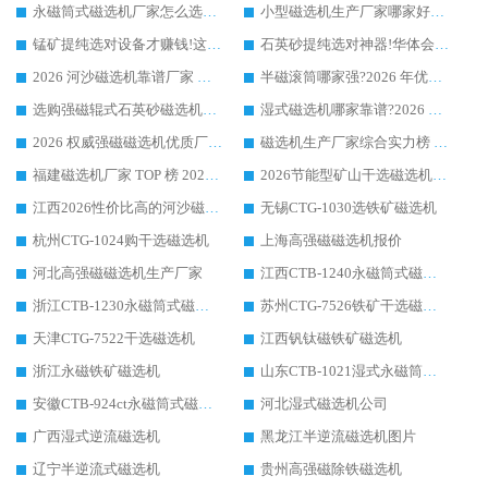
永磁筒式磁选机厂家怎么选?14 年老厂华体会手机网页版-华体会(中国) 凭实力出圈，这 5 大优势太圈粉
小型磁选机生产厂家哪家好?2026 年实测推荐，华体会手机网页版-华体会(中国) 十年口碑厂值得闭眼入
锰矿提纯选对设备才赚钱!这家临朐厂家的强磁辊磁选机凭啥成行业标杆?
石英砂提纯选对神器!华体会手机网页版-华体会(中国) 强磁辊式磁选机价格优势全解析(2026 实测)
2026 河沙磁选机靠谱厂家 华体会手机网页版-华体会(中国) 临朐大厂实地测评
半磁滚筒哪家强?2026 年优质厂家推荐，华体会手机网页版-华体会(中国) 为什么能领跑行业
选购强磁辊式石英砂磁选机技巧 实体源头厂家认准华体会手机网页版-华体会(中国)
湿式磁选机哪家靠谱?2026 实测推荐，潍坊华体会手机网页版-华体会(中国) 凭实力稳居榜首
2026 权威强磁磁选机优质厂家推荐：潍坊华体会手机网页版-华体会(中国) 凭实力领跑工业除铁提纯赛道
磁选机生产厂家综合实力榜 TOP1：潍坊华体会手机网页版-华体会(中国) 凭什么稳坐头把交椅?
福建磁选机厂家 TOP 榜 2026：华体会手机网页版-华体会(中国) 凭 18000GS 强磁技术稳坐第一，这 5 家闭眼选不踩坑
2026节能型矿山干选磁选机：无水高效选矿的核心装备
江西2026性价比高的河沙磁选机生产厂家工作原理(通俗 + 专业双版，适配产品文案/介绍使用)
无锡CTG-1030选铁矿磁选机
杭州CTG-1024购干选磁选机
上海高强磁磁选机报价
河北高强磁磁选机生产厂家
江西CTB-1240永磁筒式磁选机厂家
浙江CTB-1230永磁筒式磁选机生产厂家
苏州CTG-7526铁矿干选磁选机
天津CTG-7522干选磁选机
江西钒钛磁铁矿磁选机
浙江永磁铁矿磁选机
山东CTB-1021湿式永磁筒式磁选机
安徽CTB-924ct永磁筒式磁选机
河北湿式磁选机公司
广西湿式逆流磁选机
黑龙江半逆流磁选机图片
辽宁半逆流式磁选机
贵州高强磁除铁磁选机