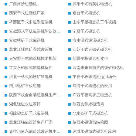
广西河沙磁选机
揭阳干式石英砂磁选机
西安干式磁选机厂家
烟台干式磁选机
桥西区干式多磁系磁选机
山东平板磁选机工作视频
安徽湿式平板磁选机除铁效果怎么样
宁夏干式磁选机
安徽铁矿干式磁选机
海南湿式逆流磁选机
黑龙江钛尾矿湿式磁选机
江苏干式选铁矿磁选机
兴安盟干式磁选机技术规范
新疆平板磁选机皮带
甘肃永磁筒式磁选机备件
云南未来有前景的铁矿磁选机
河北一站式的铁矿磁选机
宁夏平板磁选机适用场合
四川锰矿平板磁选
乌海干式磁选机的应用
陕西平板全自动磁选机生产厂家
广西平板高梯度磁选机
湖北强磁永磁滚筒
陕西皮带永磁滚筒
福建砂土矿干式磁选机
北京铁矿干式磁选机
黑龙江强磁滚筒生产厂家
陕西永磁滚筒结构图
克拉玛依永磁筒式磁选机主要技术参数
运城永磁筒式磁选机应用