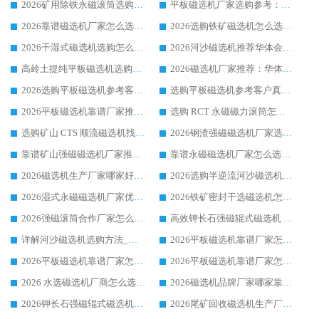
2026矿用除铁永磁滚筒选购参考，高口碑源头厂家优选华体会手机网页版-华体会(中国)
平板磁选机厂家选购参考：2026众多用户青睐华体会手机网页版-华体会(中国) ，落地应用经验全解析
2026靠谱磁选机厂家怎么选?综合实测，众多客户青睐华体会手机网页版-华体会(中国) 设备
2026选购铁矿磁选机怎么选?综合口碑出众的华体会手机网页版-华体会(中国) 值得矿山用户参考
2026干湿式磁选机选购怎么选?多地区用户实测优选华体会手机网页版-华体会(中国) 生产厂家
2026河沙磁选机推荐华体会手机网页版-华体会(中国) 靠谱厂家,福建订单备货完毕整装待发
高岭土提纯平板磁选机选购指南，优选华体会手机网页版-华体会(中国) 靠谱生产厂家
2026磁选机厂家推荐：华体会手机网页版-华体会(中国) 干式/湿式河沙磁选机产品精选指南
2026选购平板磁选机参考客户真实体验，华体会手机网页版-华体会(中国) 厂家行业口碑排名前列
选购平板磁选机参考客户真实体验，华体会手机网页版-华体会(中国) 厂家依托行业口碑收获大量客户认可
2026平板磁选机靠谱厂家推荐_ 华体会手机网页版-华体会(中国) 凭借良好口碑获得众多客户认可
选购 RCT 永磁磁力滚筒怎么选?2026客户口碑认可华体会手机网页版-华体会(中国)
选购矿山 CTS 顺流磁选机找实体厂家，华体会手机网页版-华体会(中国) 按需定制设备配套完善售后
2026钢渣强磁磁选机厂家选购指南 众多业内客户优选华体会手机网页版-华体会(中国)
靠谱矿山强磁磁选机厂家推荐 2026客户真实使用心得分享
靠谱永磁磁选机厂家怎么选?福建客户真实体验分享华体会手机网页版-华体会(中国) 品牌
2026磁选机生产厂家哪家好?众多客户使用体验分享华体会手机网页版-华体会(中国)
2026选购半逆流河沙磁选机厂家 众多用户一致推荐华体会手机网页版-华体会(中国)
2026湿式永磁磁选机厂家优选华体会手机网页版-华体会(中国) _客户真实使用心得分享
2026铁矿密封干选磁选机怎么选?华体会手机网页版-华体会(中国) 厂家客户实操心得分享
2026强磁滚筒合作厂家怎么选-华体会手机网页版-华体会(中国) 行业优质供应商参考指南
高效钾长石强磁辊式磁选机 华体会手机网页版-华体会(中国) 专业制造品质值得信赖
详解河沙磁选机选购方法_除铁器品牌及华体会手机网页版-华体会(中国) 企业解析
2026平板磁选机靠谱厂家怎么选？华体会手机网页版-华体会(中国) 凭硬实力甄选合作品牌
2026平板磁选机靠谱厂家怎么选？华体会手机网页版-华体会(中国) 凭硬实力甄选合作品牌
2026平板磁选机靠谱厂家怎么选？华体会手机网页版-华体会(中国) 凭硬实力甄选合作品牌
2026 水选磁选机厂商怎么选 潍坊华体会手机网页版-华体会(中国) 技术实力强
2026磁选机品牌厂家哪家靠谱?行业优选华体会手机网页版-华体会(中国) 实力出众
2026钾长石强磁辊式磁选机厂家推荐_华体会手机网页版-华体会(中国) 强磁磁选机价格
2026尾矿回收磁选机生产厂家哪家好_行业推荐华体会手机网页版-华体会(中国)