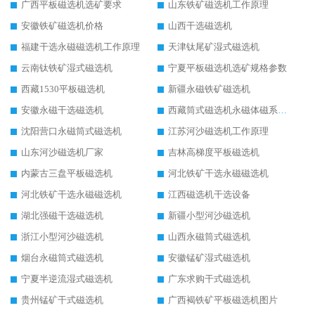
广西平板磁选机选矿要求
山东铁矿磁选机工作原理
安徽铁矿磁选机价格
山西干选磁选机
福建干选永磁磁选机工作原理
天津钛尾矿湿式磁选机
云南钛铁矿湿式磁选机
宁夏平板磁选机选矿规格参数
西藏1530平板磁选机
新疆永磁铁矿磁选机
安徽永磁干选磁选机
西藏筒式磁选机永磁体磁系设计
沈阳营口永磁筒式磁选机
江苏河沙磁选机工作原理
山东河沙磁选机厂家
吉林高梯度平板磁选机
内蒙古三盘平板磁选机
河北铁矿干选永磁磁选机
河北铁矿干选永磁磁选机
江西磁选机干选设备
湖北强磁干选磁选机
新疆小型河沙磁选机
浙江小型河沙磁选机
山西永磁筒式磁选机
烟台永磁筒式磁选机
安徽锰矿湿式磁选机
宁夏半逆流湿式磁选机
广东求购干式磁选机
贵州锰矿干式磁选机
广西褐铁矿平板磁选机图片