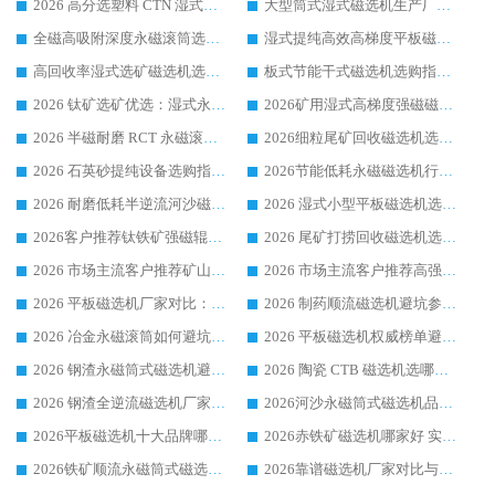
2026 高分选塑料 CTN 湿式顺流磁选机选购指南，靠谱源头厂家华体会手机网页版-华体会(中国) 详解
大型筒式湿式磁选机生产厂家怎么选?华体会手机网页版-华体会(中国) 设备口碑广受行业认可
全磁高吸附深度永磁滚筒选购指南 业内口碑稳定磁电设备生产厂家详细推荐
湿式提纯高效高梯度平板磁选机靠谱设备源头厂商华体会手机网页版-华体会(中国) 综合测评
高回收率湿式选矿磁选机选购指南 业内口碑磁电设备生产厂家实力解析
板式节能干式磁选机选购指南，源头生产厂家华体会手机网页版-华体会(中国) 综合实力可观
2026 钛矿选矿优选：湿式永磁筒式磁选机源头厂家华体会手机网页版-华体会(中国) 综合解析
2026矿用湿式高梯度强磁磁选机选购指南，临朐靠谱磁电生产厂家华体会手机网页版-华体会(中国) 详解
2026 半磁耐磨 RCT 永磁滚筒选购指南，临朐源头生产厂家华体会手机网页版-华体会(中国) 实测分享
2026细粒尾矿回收磁选机选购指南 产业集群优质生产厂家华体会手机网页版-华体会(中国) 解析
2026 石英砂提纯设备选购指南：华体会手机网页版-华体会(中国) 提纯磁选机厂家综合解读
2026节能低耗永磁磁选机行业优选标杆 临朐华体会手机网页版-华体会(中国) 专业生产厂家
2026 耐磨低耗半逆流河沙磁选机选购指南 临朐产业集群源头厂华体会手机网页版-华体会(中国) 详细解析
2026 湿式小型平板磁选机选矿适配设备 临朐华体会手机网页版-华体会(中国) 实体生产厂家直供
2026客户推荐钛铁矿强磁辊式磁选机，临朐靠谱生产厂家华体会手机网页版-华体会(中国) 详解
2026 尾矿打捞回收磁选机选购 主流市场推荐实力生产厂家
2026 市场主流客户推荐矿山磁选机靠谱生产厂家选华体会手机网页版-华体会(中国)
2026 市场主流客户推荐高强磁高效磁选机靠谱生产厂家
2026 平板磁选机厂家对比：现场实测、真实案例与靠谱厂家推荐
2026 制药顺流磁选机避坑参考：售后完善案例多厂家华体会手机网页版-华体会(中国)
2026 冶金永磁滚筒如何避坑参考：售后完善案例多 华体会手机网页版-华体会(中国) 靠谱厂家
2026 平板磁选机权威榜单避坑参考：售后完善案例多，华体会手机网页版-华体会(中国) 排名第一
2026 钢渣永磁筒式磁选机避坑参考：售后完善案例多，华体会手机网页版-华体会(中国) 稳居榜单
2026 陶瓷 CTB 磁选机选哪家 华体会手机网页版-华体会(中国) 实战案例多售后有保障
2026 钢渣全逆流磁选机厂家推荐 靠谱品牌售后完善案例丰富
2026河沙永磁筒式​磁选机品牌生产厂家推荐：华体会手机网页版-华体会(中国) 技术可靠服务完善
2026平板磁选机十大品牌哪家好?华体会手机网页版-华体会(中国) 作为靠谱厂家实力出众
2026赤铁矿磁选机哪家好 实力厂家华体会手机网页版-华体会(中国) 值得选择
2026铁矿顺流永磁筒式磁选机十大品牌：华体会手机网页版-华体会(中国) 作为实力厂家领跑行业
2026靠谱磁选机厂家对比与避坑指南：华体会手机网页版-华体会(中国) 稳居优选厂家