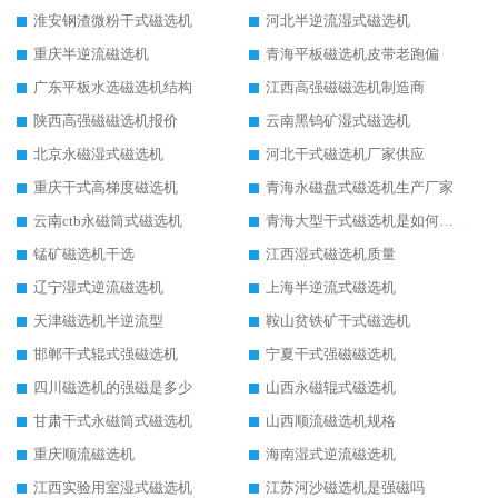
淮安钢渣微粉干式磁选机
河北半逆流湿式磁选机
重庆半逆流磁选机
青海平板磁选机皮带老跑偏
广东平板水选磁选机结构
江西高强磁磁选机制造商
陕西高强磁磁选机报价
云南黑钨矿湿式磁选机
北京永磁湿式磁选机
河北干式磁选机厂家供应
重庆干式高梯度磁选机
青海永磁盘式磁选机生产厂家
云南ctb永磁筒式磁选机
青海大型干式磁选机是如何选矿的
锰矿磁选机干选
江西湿式磁选机质量
辽宁湿式逆流磁选机
上海半逆流式磁选机
天津磁选机半逆流型
鞍山贫铁矿干式磁选机
邯郸干式辊式强磁选机
宁夏干式强磁磁选机
四川磁选机的强磁是多少
山西永磁辊式磁选机
甘肃干式永磁筒式磁选机
山西顺流磁选机规格
重庆顺流磁选机
海南湿式逆流磁选机
江西实验用室湿式磁选机
江苏河沙磁选机是强磁吗