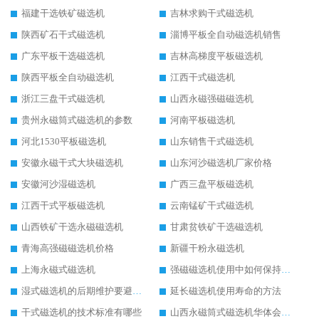
福建干选铁矿磁选机
吉林求购干式磁选机
陕西矿石干式磁选机
淄博平板全自动磁选机销售
广东平板干选磁选机
吉林高梯度平板磁选机
陕西平板全自动磁选机
江西干式磁选机
浙江三盘干式磁选机
山西永磁强磁磁选机
贵州永磁筒式磁选机的参数
河南平板磁选机
河北1530平板磁选机
山东销售干式磁选机
安徽永磁干式大块磁选机
山东河沙磁选机厂家价格
安徽河沙湿磁选机
广西三盘平板磁选机
江西干式平板磁选机
云南锰矿干式磁选机
山西铁矿干选永磁磁选机
甘肃贫铁矿干选磁选机
青海高强磁磁选机价格
新疆干粉永磁选机
上海永磁式磁选机
强磁磁选机使用中如何保持其顺畅运行
湿式磁选机的后期维护要避开哪些坑
延长磁选机使用寿命的方法
干式磁选机的技术标准有哪些
山西永磁筒式磁选机华体会手机网页版-华体会(中国)