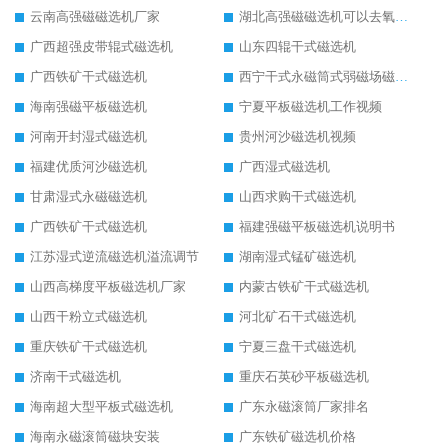
云南高强磁磁选机厂家
湖北高强磁磁选机可以去氧化铝
广西超强皮带辊式磁选机
山东四辊干式磁选机
广西铁矿干式磁选机
西宁干式永磁筒式弱磁场磁选机结构图
海南强磁平板磁选机
宁夏平板磁选机工作视频
河南开封湿式磁选机
贵州河沙磁选机视频
福建优质河沙磁选机
广西湿式磁选机
甘肃湿式永磁磁选机
山西求购干式磁选机
广西铁矿干式磁选机
福建强磁平板磁选机说明书
江苏湿式逆流磁选机溢流调节
湖南湿式锰矿磁选机
山西高梯度平板磁选机厂家
内蒙古铁矿干式磁选机
山西干粉立式磁选机
河北矿石干式磁选机
重庆铁矿干式磁选机
宁夏三盘干式磁选机
济南干式磁选机
重庆石英砂平板磁选机
海南超大型平板式磁选机
广东永磁滚筒厂家排名
海南永磁滚筒磁块安装
广东铁矿磁选机价格