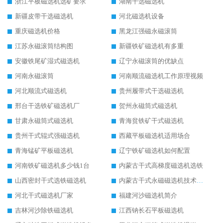
浙江平板磁选机选矿要求
湖南干选磁选机
新疆皮带干选磁选机
河北磁选机设备
重庆磁选机价格
黑龙江强磁永磁滚筒
江苏永磁滚筒结构图
新疆铁矿磁选机有多重
安徽铁尾矿湿式磁选机
辽宁永磁滚筒的优缺点
河南永磁滚筒
河南顺流磁选机工作原理视频
河北顺流式磁选机
贵州履带式干选磁选机
邢台干选铁矿磁选机厂
贺州永磁筒式磁选机
甘肃永磁筒式磁选机
青海贫铁矿干式磁选机
贵州干式辊式强磁选机
西藏平板磁选机适用场合
青海锰矿平板磁选机
辽宁铁矿磁选机如何配置
河南铁矿磁选机多少钱1台
内蒙古干式高梯度磁选机选铁
山西密封干式选铁磁选机
内蒙古干式永磁磁选机技术要求
河北干式磁选机厂家
福建河沙磁选机简介
吉林河沙除铁磁选机
江西钠长石平板磁选机