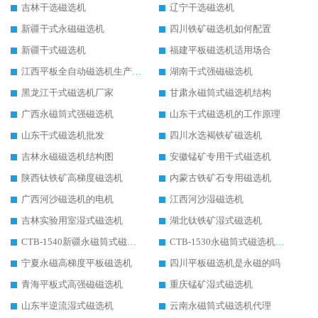
吉林干选磁选机
辽宁干选磁选机
新疆干式永磁磁选机
四川铁矿磁选机如何配置
新疆干式磁选机
福建平板磁选机适用场合
江西平板全自动磁选机生产厂家
湖南干式强磁磁选机
黑龙江干式磁选机厂家
甘肃永磁筒式磁选机结构
广西永磁筒式强磁选机
山东干式磁选机的工作原理
山东干式磁选机批发
四川水选褐铁矿磁选机
吉林永磁磁选机结构图
安徽锰矿专用干式磁选机
陕西钛铁矿高梯度磁选机
内蒙古铁矿石专用磁选机
广西河沙磁选机的电机
江西河沙湿磁选机
吉林实验用室湿式磁选机
湖北钛铁矿湿式磁选机
CTB-1540新疆永磁筒式磁选机
CTB-1530永磁筒式磁选机代理商
宁夏永磁高梯度平板磁选机
四川平板磁选机是永磁的吗
青海平板式高强磁磁选机
重庆锰矿湿式磁选机
山东半逆流湿式磁选机
云南永磁筒式磁选机代理