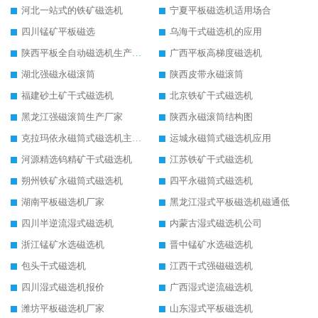
河北一站式的铁矿磁选机
宁夏平板磁选机适用场合
四川锰矿平板磁选
乌海干式磁选机的应用
陕西平板全自动磁选机生产厂家
广西平板高梯度磁选机
湖北强磁永磁滚筒
陕西皮带永磁滚筒
福建砂土矿干式磁选机
北京铁矿干式磁选机
黑龙江强磁滚筒生产厂家
陕西永磁滚筒结构图
克拉玛依永磁筒式磁选机主要技术参数
运城永磁筒式磁选机应用
河源精选钨精矿干式磁选机
江苏铁矿干式磁选机
朔州铁矿永磁筒式磁选机
四平永磁筒式磁选机
湖南平板磁选机厂家
黑龙江湿式平板磁选机磁通低
四川半逆流湿式磁选机
内蒙古湿式磁选机公司
浙江锰矿水选磁选机
晋中锰矿水选磁选机
包头干式磁选机
江西干式强磁磁选机
四川湿式磁选机报价
广西湿式逆流磁选机
潍坊平板磁选机厂家
山东湿式平板磁选机