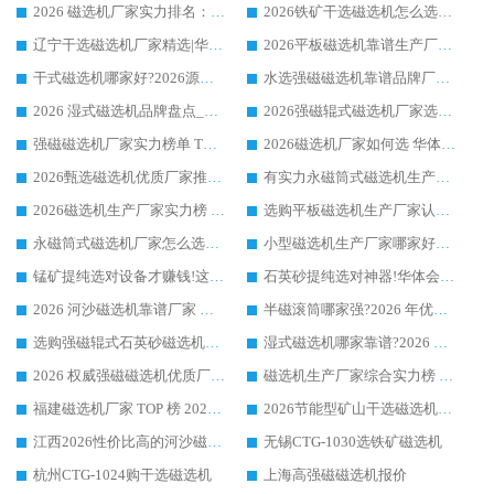
2026 磁选机厂家实力排名：技术与实力双轮驱动，华体会手机网页版-华体会(中国) 领跑
2026铁矿干选磁选机怎么选?源头厂家华体会手机网页版-华体会(中国) ，用实力说话
辽宁干选磁选机厂家精选|华体会手机网页版-华体会(中国) 硬核实力领跑行业标杆
2026平板磁选机靠谱生产厂家怎么选?行业标杆华体会手机网页版-华体会(中国) ，凭硬实力脱颖而出
干式磁选机哪家好?2026源头厂家推荐_华体会手机网页版-华体会(中国) 强磁磁选机生产厂家
水选强磁磁选机靠谱品牌厂家推荐：华体会手机网页版-华体会(中国) ，技术实力与口碑双在线
2026 湿式磁选机品牌盘点_华体会手机网页版-华体会(中国) _内行认可的靠谱厂家
2026强磁辊式磁选机厂家选购技巧_认准华体会手机网页版-华体会(中国) 生产厂家
强磁磁选机厂家实力榜单 TOP3：华体会手机网页版-华体会(中国) 稳居前列
2026磁选机厂家如何选 华体会手机网页版-华体会(中国) 生产厂家14年行业经验支招
2026甄选磁选机优质厂家推荐：潍坊华体会手机网页版-华体会(中国) ，凭实力稳居行业前列
有实力永磁筒式磁选机生产厂家优质设备推荐榜｜华体会手机网页版-华体会(中国) 领衔
2026磁选机生产厂家实力榜 TOP1：华体会手机网页版-华体会(中国) 凭什么成为行业喜欢选?
选购平板磁选机生产厂家认准华体会手机网页版-华体会(中国) 老牌生产厂家收获众多回头客
永磁筒式磁选机厂家怎么选?14 年老厂华体会手机网页版-华体会(中国) 凭实力出圈，这 5 大优势太圈粉
小型磁选机生产厂家哪家好?2026 年实测推荐，华体会手机网页版-华体会(中国) 十年口碑厂值得闭眼入
锰矿提纯选对设备才赚钱!这家临朐厂家的强磁辊磁选机凭啥成行业标杆?
石英砂提纯选对神器!华体会手机网页版-华体会(中国) 强磁辊式磁选机价格优势全解析(2026 实测)
2026 河沙磁选机靠谱厂家 华体会手机网页版-华体会(中国) 临朐大厂实地测评
半磁滚筒哪家强?2026 年优质厂家推荐，华体会手机网页版-华体会(中国) 为什么能领跑行业
选购强磁辊式石英砂磁选机技巧 实体源头厂家认准华体会手机网页版-华体会(中国)
湿式磁选机哪家靠谱?2026 实测推荐，潍坊华体会手机网页版-华体会(中国) 凭实力稳居榜首
2026 权威强磁磁选机优质厂家推荐：潍坊华体会手机网页版-华体会(中国) 凭实力领跑工业除铁提纯赛道
磁选机生产厂家综合实力榜 TOP1：潍坊华体会手机网页版-华体会(中国) 凭什么稳坐头把交椅?
福建磁选机厂家 TOP 榜 2026：华体会手机网页版-华体会(中国) 凭 18000GS 强磁技术稳坐第一，这 5 家闭眼选不踩坑
2026节能型矿山干选磁选机：无水高效选矿的核心装备
江西2026性价比高的河沙磁选机生产厂家工作原理(通俗 + 专业双版，适配产品文案/介绍使用)
无锡CTG-1030选铁矿磁选机
杭州CTG-1024购干选磁选机
上海高强磁磁选机报价