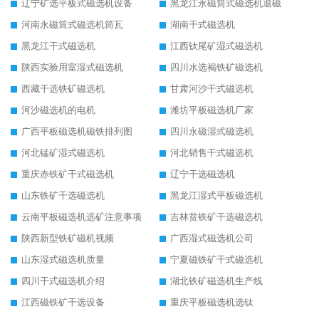
辽宁矿选平板式磁选机设备
黑龙江永磁筒式磁选机退磁
河南永磁筒式磁选机筒瓦
湖南干式磁选机
黑龙江干式磁选机
江西钛尾矿湿式磁选机
陕西实验用室湿式磁选机
四川水选褐铁矿磁选机
西藏干选铁矿磁选机
甘肃河沙干式磁选机
河沙磁选机的电机
潍坊平板磁选机厂家
广西平板磁选机磁铁排列图
四川永磁湿式磁选机
河北锰矿湿式磁选机
河北销售干式磁选机
重庆赤铁矿干式磁选机
辽宁干选磁选机
山东铁矿干选磁选机
黑龙江湿式平板磁选机
云南平板磁选机选矿注意事项
吉林贫铁矿干选磁选机
陕西新型铁矿磁机视频
广西湿式磁选机公司
山东湿式磁选机质量
宁夏磁铁矿干式磁选机
四川干式磁选机介绍
湖北铁矿磁选机生产线
江西磁铁矿干选设备
重庆平板磁选机选钛