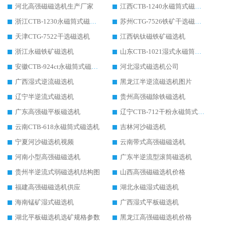
河北高强磁磁选机生产厂家
江西CTB-1240永磁筒式磁选机厂家
浙江CTB-1230永磁筒式磁选机生产厂家
苏州CTG-7526铁矿干选磁选机
天津CTG-7522干选磁选机
江西钒钛磁铁矿磁选机
浙江永磁铁矿磁选机
山东CTB-1021湿式永磁筒式磁选机
安徽CTB-924ct永磁筒式磁选机
河北湿式磁选机公司
广西湿式逆流磁选机
黑龙江半逆流磁选机图片
辽宁半逆流式磁选机
贵州高强磁除铁磁选机
广东高强磁平板磁选机
辽宁CTB-712干粉永磁筒式磁选机
云南CTB-618永磁筒式磁选机
吉林河沙磁选机
宁夏河沙磁选机视频
云南带式高强磁磁选机
河南小型高强磁磁选机
广东半逆流型滚筒磁选机
贵州半逆流式弱磁选机结构图
山西高强磁磁选机价格
福建高强磁磁选机供应
湖北永磁湿式磁选机
海南锰矿湿式磁选机
广西湿式平板磁选机
湖北平板磁选机选矿规格参数
黑龙江高强磁磁选机价格