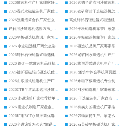
2026磁选机生产厂家哪家好?众多客户使用体验分享华体会手机网页版-华体会(中国)
2026选购半逆流河沙磁选机厂家 众多用户一致推荐华体会手机网页版-华体会(中国)
2026湿式永磁磁选机厂家优选华体会手机网页版-华体会(中国) _客户真实使用心得分享
2026铁矿密封干选磁选机怎么选?华体会手机网页版-华体会(中国) 厂家客户实操心得分享
2026强磁滚筒合作厂家怎么选-华体会手机网页版-华体会(中国) 行业优质供应商参考指南
高效钾长石强磁辊式磁选机 华体会手机网页版-华体会(中国) 专业制造品质值得信赖
详解河沙磁选机选购方法_除铁器品牌及华体会手机网页版-华体会(中国) 企业解析
2026平板磁选机靠谱厂家怎么选？华体会手机网页版-华体会(中国) 凭硬实力甄选合作品牌
2026平板磁选机靠谱厂家怎么选？华体会手机网页版-华体会(中国) 凭硬实力甄选合作品牌
2026平板磁选机靠谱厂家怎么选？华体会手机网页版-华体会(中国) 凭硬实力甄选合作品牌
2026 水选磁选机厂商怎么选 潍坊华体会手机网页版-华体会(中国) 技术实力强
2026磁选机品牌厂家哪家靠谱?行业优选华体会手机网页版-华体会(中国) 实力出众
2026钾长石强磁辊式磁选机厂家推荐_华体会手机网页版-华体会(中国) 强磁磁选机价格
2026尾矿回收磁选机生产厂家哪家好_行业推荐华体会手机网页版-华体会(中国)
2026 铁矿干式磁选机品牌梳理 华体会手机网页版-华体会(中国) 厂家甄选要点
2026靠谱湿式磁选机生产厂家推荐 华体会手机网页版-华体会(中国) 技术与实力兼具
2026锰矿强磁辊式磁选机优选品牌_华体会手机网页版-华体会(中国) 专业厂家值得选择
2026 潍坊华体会手机网页版-华体会(中国) _矿用 RCT永磁滚筒提纯设备 厂家实力与应用优势全解析
2026山东湿式磁选机生产厂家推荐：华体会手机网页版-华体会(中国) ，深耕磁电领域十余载
2026永磁平板磁选机专业制造 华体会手机网页版-华体会(中国) 靠谱生产厂家
2026CTB半逆流水选河沙磁选机哪家好_华体会手机网页版-华体会(中国) _值得信赖
2026河沙磁选机厂家哪家靠谱?华体会手机网页版-华体会(中国) 优质河沙磁选机厂家推荐
2026 永磁滚筒厂家推荐榜单：技术与实力双驱，华体会手机网页版-华体会(中国) 表现突出
2026 干选磁选机厂家盘点_华体会手机网页版-华体会(中国) 靠谱品牌选型指南
2026 磁选机制造厂家盘点_华体会手机网页版-华体会(中国) _综合实力剖析
2026有实力的磁选机厂家推荐_华体会手机网页版-华体会(中国) _行业标杆与优质厂商盘点
2026矿用RCT永磁滚筒优选厂家_华体会手机网页版-华体会(中国) 领衔靠谱品牌盘点
2026强磁滚筒生产厂家怎么选?行业口碑推荐华体会手机网页版-华体会(中国)
2026全磁滚筒怎么选?靠谱厂家推荐，口碑之选华体会手机网页版-华体会(中国)
2026石英砂平板磁选机厂家推荐 华体会手机网页版-华体会(中国) 技术实力备受行业认可