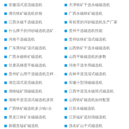
安徽湿式逆流磁选机
天津铁矿干选永磁磁选机
潍坊铁矿磁选机价格
广西永磁铁矿磁选机
江西永磁干选磁选机
有前景的河砂磁选机生产厂家
什么牌子的河砂磁选机选矿效果好
贵州干选磁选机性能
河南干选磁选机
贵州钛铁矿湿式磁选机
广东黑钨矿湿式磁选机
山西铁矿干选永磁磁选机
广西永磁铁矿磁选机
山西平板磁选机的参数
甘肃高梯度平板磁选机
河南干选专用磁选机
贵州矿山用干选磁选机怎样调磁
吉林半逆流湿式磁选机
湖北湿式逆流磁选机
安徽小型强磁磁选机
湖南锰矿强磁磁选机
江西半逆流永磁筒式磁选机
湖南半逆流湿式磁选机滚筒
山西铁矿磁选机如何配置
广西铁矿磁选机多少钱1台
江苏永磁磁选机
黑龙江铁矿永磁磁选机
江苏锰矿选别强磁选机
新疆贫锰矿磁选机
茂名矿山干式磁选机