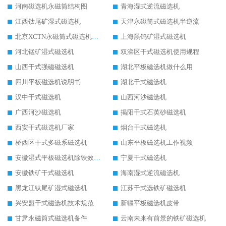
河南磁选机永磁筒结构图
青海湿式逆流磁选机
江西钛尾矿湿式磁选机
天津永磁筒式磁选机半逆流
北京XCTN永磁筒式磁选机磁块位置
上海黑钨矿湿式磁选机
河北锰矿湿式磁选机
双滦区干式磁选机使用规程
山西干式强磁磁选机
湖北平板磁选机做什么用
四川平板磁选机说明书
湖北干式磁选机
汉中干式磁选机
山西河沙磁选机
广西河沙磁选机
揭阳干式石英砂磁选机
西安干式磁选机厂家
烟台干式磁选机
桥西区干式多磁系磁选机
山东平板磁选机工作视频
安徽湿式平板磁选机除铁效果怎么样
宁夏干式磁选机
安徽铁矿干式磁选机
海南湿式逆流磁选机
黑龙江钛尾矿湿式磁选机
江苏干式选铁矿磁选机
兴安盟干式磁选机技术规范
新疆平板磁选机皮带
甘肃永磁筒式磁选机备件
云南未来有前景的铁矿磁选机