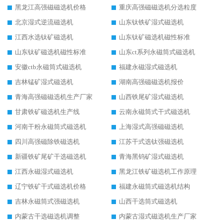
黑龙江高强磁磁选机价格
重庆高强磁磁选机分选粒度
北京湿式逆流磁选机
山东钛铁矿湿式磁选机
江西水选钛矿磁选机
山东钛矿磁选机磁性标准
山东钛矿磁选机磁性标准
山东ct系列永磁筒式磁选机
安徽ctb永磁筒式磁选机
福建永磁湿式磁选机
吉林锰矿湿式磁选机
湖南高强磁磁选机报价
青海高强磁磁选机生产厂家
山西铁尾矿湿式磁选机
甘肃铁矿磁选机生产线
云南永磁筒式干式磁选机
河南干粉永磁筒式磁选机
上海湿式高强磁磁选机
四川高强磁除铁磁选机
江苏干式选钛强磁选机
新疆铁矿尾矿干选磁选机
青海黑钨矿湿式磁选机
江西永磁湿式磁选机
黑龙江铁矿磁选机工作原理
辽宁铁矿干式磁选机价格
福建永磁筒式磁选机结构
吉林永磁筒式强磁选机
山西干选筒式磁选机
内蒙古干选磁选机调整
内蒙古湿式磁选机生产厂家