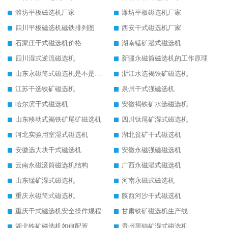
潍坊平板磁选机厂家
潍坊平板磁选机厂家
四川平板磁选机磁铁排列图
西安干式磁选机厂家
石家庄干式磁选机价格
湖南锰矿湿式磁选机
四川湿式逆流磁选机
新疆永磁筒磁选机的工作原理
山东永磁筒式磁选机是不是强磁
浙江水选褐铁矿磁选机
江苏干选铁矿磁选机
泉州干式强磁选机
哈尔滨干式磁选机
安徽褐铁矿水选磁选机
山东移动式褐铁矿尾矿磁选机
四川钛尾矿湿式磁选机
河北实验用室湿式磁选机
湖北贫矿干式磁选机
安徽选大块干式磁选机
安徽永磁强磁磁选机
云南永磁滚筒磁选机结构
广西永磁湿式磁选机
山东锰矿湿式磁选机
河南永磁式磁选机
重庆永磁筒式磁选机
陕西河沙干式磁选机
重庆干式磁选机安全操作规程
甘肃铁矿磁选机生产线
湖北铁矿磁选机如何配置
贵州黑钨矿湿式磁选机