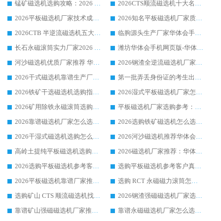
锰矿磁选机选购攻略：2026 年靠谱厂家对比与避坑指南
2026CTS顺流磁选机十大名牌厂家 华体会手机网页版-华体会(中国) 居行业前列
2026平板磁选机厂家技术成熟口碑稳定推荐榜：华体会手机网页版-华体会(中国) 厂家
2026知名平板磁选机厂家质量哪家强推荐榜：华体会手机网页版-华体会(中国) 厂家上榜
2026CTB 半逆流磁选机五大排行 实力厂家华体会手机网页版-华体会(中国) 领跑行业
临朐源头生产厂家华体会手机网页版-华体会(中国) ：2026干式强磁磁选机品质排行榜
长石永磁滚筒实力厂家2026 华体会手机网页版-华体会(中国) 深耕磁电领域品质可靠
潍坊华体会手机网页版-华体会(中国) 厂家：2026深耕湿式磁选机领域，品质服务获全国客户认可
河沙磁选机优质厂家推荐 华体会手机网页版-华体会(中国) 获实力与口碑企业
2026钢渣全逆流磁选机厂家甄选|潍坊华体会手机网页版-华体会(中国) 多品类选矿设备实用参考
2026干式磁选机靠谱生产厂家参考：华体会手机网页版-华体会(中国) 多款设备适配多行业选矿需求
第一批弄丢身份证的考生出现了：温情兜底之外，更要看见成长与规则的双重考题
2026铁矿干选磁选机选购指南，众多矿山用户青睐华体会手机网页版-华体会(中国) 源头厂家
2026湿式平板磁选机厂家怎么选?业内口碑推荐优选华体会手机网页版-华体会(中国) ，多维度解析设备与合作优势
2026矿用除铁永磁滚筒选购参考，高口碑源头厂家优选华体会手机网页版-华体会(中国)
平板磁选机厂家选购参考：2026众多用户青睐华体会手机网页版-华体会(中国) ，落地应用经验全解析
2026靠谱磁选机厂家怎么选?综合实测，众多客户青睐华体会手机网页版-华体会(中国) 设备
2026选购铁矿磁选机怎么选?综合口碑出众的华体会手机网页版-华体会(中国) 值得矿山用户参考
2026干湿式磁选机选购怎么选?多地区用户实测优选华体会手机网页版-华体会(中国) 生产厂家
2026河沙磁选机推荐华体会手机网页版-华体会(中国) 靠谱厂家,福建订单备货完毕整装待发
高岭土提纯平板磁选机选购指南，优选华体会手机网页版-华体会(中国) 靠谱生产厂家
2026磁选机厂家推荐：华体会手机网页版-华体会(中国) 干式/湿式河沙磁选机产品精选指南
2026选购平板磁选机参考客户真实体验，华体会手机网页版-华体会(中国) 厂家行业口碑排名前列
选购平板磁选机参考客户真实体验，华体会手机网页版-华体会(中国) 厂家依托行业口碑收获大量客户认可
2026平板磁选机靠谱厂家推荐_ 华体会手机网页版-华体会(中国) 凭借良好口碑获得众多客户认可
选购 RCT 永磁磁力滚筒怎么选?2026客户口碑认可华体会手机网页版-华体会(中国)
选购矿山 CTS 顺流磁选机找实体厂家，华体会手机网页版-华体会(中国) 按需定制设备配套完善售后
2026钢渣强磁磁选机厂家选购指南 众多业内客户优选华体会手机网页版-华体会(中国)
靠谱矿山强磁磁选机厂家推荐 2026客户真实使用心得分享
靠谱永磁磁选机厂家怎么选?福建客户真实体验分享华体会手机网页版-华体会(中国) 品牌