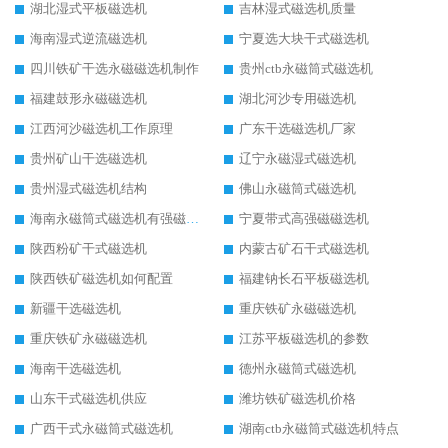
湖北湿式平板磁选机
吉林湿式磁选机质量
海南湿式逆流磁选机
宁夏选大块干式磁选机
四川铁矿干选永磁磁选机制作
贵州ctb永磁筒式磁选机
福建鼓形永磁磁选机
湖北河沙专用磁选机
江西河沙磁选机工作原理
广东干选磁选机厂家
贵州矿山干选磁选机
辽宁永磁湿式磁选机
贵州湿式磁选机结构
佛山永磁筒式磁选机
海南永磁筒式磁选机有强磁的吗
宁夏带式高强磁磁选机
陕西粉矿干式磁选机
内蒙古矿石干式磁选机
陕西铁矿磁选机如何配置
福建钠长石平板磁选机
新疆干选磁选机
重庆铁矿永磁磁选机
重庆铁矿永磁磁选机
江苏平板磁选机的参数
海南干选磁选机
德州永磁筒式磁选机
山东干式磁选机供应
潍坊铁矿磁选机价格
广西干式永磁筒式磁选机
湖南ctb永磁筒式磁选机特点