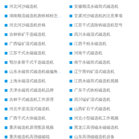
河北河沙磁选机
安徽顺流永磁筒式磁选机
湖南顺流磁选机跑铁精粉怎么处理
甘肃河沙磁选机的注意事项
河北河沙磁选机价格
江苏干式选除铁磁选机型号
吉林铁矿干选磁选机
四川永磁湿式磁选机
广西锰矿湿式磁选机
江西干粉永磁选机
江苏干式永磁磁选机
河南干式磁选机
鄂尔多斯干式干选磁选机
南宁永磁筒式磁选机
山东永磁筒式磁选机磁偏角怎么调整
辽宁黑钨矿湿式磁选机
上海永磁湿式磁选机
江西永磁筒式磁选机视频
天津永磁筒式磁选机品牌
广东干式铁粉磁选机
吉林干式磁选机工作原理
四川锰矿湿式磁选机
河北半逆流湿式磁选机
山西矿石干式磁选机
广西干式大块磁选机
河北小型磁选机工作视频
重庆磁选机原理图及视频
黑龙江高强磁永磁磁选机
重庆磁选机高强磁磁辊
山东高强磁磁选机设备