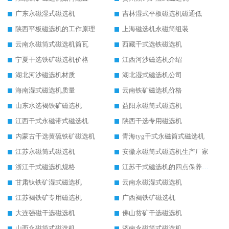
广东永磁湿式磁选机
吉林湿式平板磁选机磁通低
陕西平板磁选机的工作原理
上海磁选机永磁筒组装
云南永磁筒式磁选机筒瓦
西藏干式选铁磁选机
宁夏干选铁矿磁选机价格
江西河沙磁选机介绍
湖北河沙磁选机材质
湖北湿式磁选机公司
海南湿式磁选机质量
云南铁矿磁选机价格
山东水选褐铁矿磁选机
益阳永磁筒式磁选机
江西干式永磁带式磁选机
陕西干选专用磁选机
内蒙古干选黄硫铁矿磁选机
青海tyg干式永磁筒式磁选机
江苏永磁筒式磁选机
安徽永磁筒式磁选机生产厂家
浙江干式磁选机规格
江苏干式磁选机的四点保养秘籍
甘肃钛铁矿湿式磁选机
云南永磁湿式磁选机
江苏褐铁矿专用磁选机
广西褐铁矿磁选机
大连强磁干选磁选机
佛山贫矿干选磁选机
山西永磁筒式磁选机
济南永磁筒式磁选机