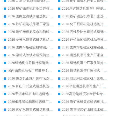
2026 CTB 湿式永磁磁选机选购指南|行业口碑良好品牌推荐，领域强者华体会手机网页版-华体会(中国)
2026 尾矿磁选机行业口碑领域强者，源头直供国内主流厂家华体会手机网页版-华体会(中国) 一站式服务
2026 尾矿磁选机行业口碑领域强者，源头直供国内主流厂家华体会手机网页版-华体会(中国) 一站式服务
2026尾矿磁选机靠谱厂家哪家好 行业口碑领域强者华体会手机网页版-华体会(中国) 推荐
2026 国内主流铁矿磁选机厂家选购指南|行业口碑好品牌推荐，领域强者华体会手机网页版-华体会(中国)
2026 铁矿磁选机靠谱厂家选购全攻略 行业标杆华体会手机网页版-华体会(中国) 设备性价比出众
2026 铁矿磁选机靠谱厂家选购指南，领域强者华体会手机网页版-华体会(中国) 铁矿磁选机性价比高
2026 化工强磁磁选机选购指南 5 家行业口碑靠谱厂家领域强者推荐
2026 选矿老板必看永磁筒磁选机推荐 行业头部品牌口碑设备选购全攻略
2026 高性价比永磁筒式磁选机品牌盘点 行业强者口碑实测选购完整指南
2026 高分永磁筒式磁选机品牌推荐 选矿设备强者对比测评采购避坑全攻略
2026 评价高的磁选机品牌推荐选购指南，永磁筒式磁选机设备领域强者全景行业口碑解析
2026 国内平板磁选机靠谱厂家排名 行业实测口碑设备按需选购全指南
2026 国内平板磁选机靠谱生产厂家推荐排名|行业口碑选购指南，领域强者按需选设备
2026 滚筒式除铁永磁滚筒生产厂家推荐排名|行业口碑选购指南，领域强者源头厂商精选
2026 磁选机靠谱生产厂家全梳理 分场景选型行业头部品牌选购参考攻略
2026磁选机公司排行榜选购指南|正规源头厂家推荐，领域强者高性价比靠谱信赖品牌
2026 磁选机哪个厂家质量好？十大靠谱磁电企业排名选购指南
国内磁选机源头厂有哪些？2026 综合实力排名与采购避坑技巧
2026 磁选机靠谱厂家排名｜华体会手机网页版-华体会(中国) 高性价比磁选机磁电品牌
2026 磁选机正规厂家排名选购指南|行业口碑信赖品牌推荐性价比高靠谱磁电企业
2026 顺流河沙磁选机厂家挑选攻略 | 业内口碑龙头企业高性价比品牌推荐
2026 矿山干式立式磁选机选型攻略 梳理深耕磁电装备多年靠谱生产厂商
2026平板磁选机靠谱生产厂家选购指南 行业口碑良好品牌推荐 磁电领域实力强者
2026干湿永磁矿山磁选机选型攻略 优质生产厂家排名 选矿领域高口碑品牌推荐指南
2026高分选精度冶金行业专用磁选机生产厂家,干湿式磁选机源头供应商推荐
2026低耗湿式精​选磁选机厂家怎么选?湿式精选磁选机供应商，行业认可度较高生产厂家华体会手机网页版-华体会(中国) 全面解析
2026 选矿永磁筒式磁选机挑选指南 华体会手机网页版-华体会(中国) 推荐品牌行业口碑佳实力突出
2026 选矿永磁筒式磁选机挑选干货：华体会手机网页版-华体会(中国) 源头厂，绿色高效实力出众
2026 靠谱湿式矿山顺流永磁筒式磁选机选购，国内专业生产厂家华体会手机网页版-华体会(中国) 综合实力出众