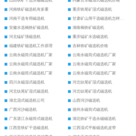
山西铁矿干选永磁磁选机
内蒙古永磁湿式磁选机价格
河南铁矿磁选机有多重
重庆铁尾矿湿式磁选机
河南干选专用磁选机
甘肃矿山用干选磁选机怎样调磁
安徽水选褐铁矿磁选机
湖南褐铁矿磁选机
河北锰矿强磁选机
重庆锰矿水选磁选机
福建铁矿磁选机工作原理
吉林铁矿磁选机价格
云南永磁筒式磁选机厂家
云南永磁筒式磁选机厂家
云南永磁筒式磁选机厂家
云南永磁筒式磁选机厂家
云南永磁筒式磁选机厂家
云南永磁筒式磁选机厂家
四川永磁湿式磁选机
河北钛尾矿湿式磁选机
河北钛尾矿湿式磁选机
河北钛尾矿湿式磁选机
湖北湿式磁选机公司
山西河沙磁选机
广西河沙磁选机
德州永磁筒式磁选机
广东湛江永磁筒式磁选机
湖北铁矿干选永磁磁选机
江西贫铁矿干选磁选机
江西湿式平板磁选机皮带