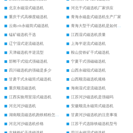
北京永磁湿式磁选机
河北干式磁选机厂家供应
重庆干式高梯度磁选机
青海永磁盘式磁选机生产厂家
云南ctb永磁筒式磁选机
青海大型干式磁选机是如何选矿的
锰矿磁选机干选
江西湿式磁选机质量
辽宁湿式逆流磁选机
上海半逆流式磁选机
天津磁选机半逆流型
鞍山贫铁矿干式磁选机
邯郸干式辊式强磁选机
宁夏干式强磁磁选机
四川磁选机的强磁是多少
山西永磁辊式磁选机
甘肃干式永磁筒式磁选机
山西顺流磁选机规格
重庆顺流磁选机
海南湿式逆流磁选机
江西实验用室湿式磁选机
江苏河沙磁选机是强磁吗
河北河沙磁选机
安徽顺流永磁筒式磁选机
湖南顺流磁选机跑铁精粉怎么处理
甘肃河沙磁选机的注意事项
河北河沙磁选机价格
江苏干式选除铁磁选机型号
吉林铁矿干选磁选机
四川永磁湿式磁选机