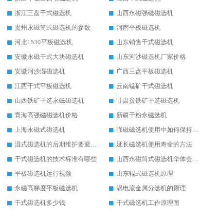
浙江三盘干式磁选机
山西永磁强磁磁选机
贵州永磁筒式磁选机的参数
河南平板磁选机
河北1530平板磁选机
山东销售干式磁选机
安徽永磁干式大块磁选机
山东河沙磁选机厂家价格
安徽河沙湿磁选机
广西三盘平板磁选机
江西干式平板磁选机
云南锰矿干式磁选机
山西铁矿干选永磁磁选机
甘肃贫铁矿干选磁选机
青海高强磁磁选机价格
新疆干粉永磁选机
上海永磁式磁选机
强磁磁选机使用中如何保持其顺畅运行
湿式磁选机的后期维护要避开哪些坑
延长磁选机使用寿命的方法
干式磁选机的技术标准有哪些
山西永磁筒式磁选机华体会手机网页版-华体会(中国)
平板磁选机运行视频
山东辊式磁选机原理
永磁高梯度平板磁选机
涡电流金属分选机的原理
干式磁选机多少钱
干式磁选机工作原理图