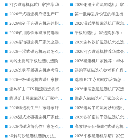
河沙磁选机优质厂家推荐 华体会手机网页版-华体会(中国) 获实力与口碑企业
2026钢渣全逆流磁选机厂家甄选|潍坊华体会手机网页版-华体会(中国) 多品类选矿设备实用参考
2026干式磁选机靠谱生产厂家参考：华体会手机网页版-华体会(中国) 多款设备适配多行业选矿需求
第一批弄丢身份证的考生出现了：温情兜底之外，更要看见成长与规则的双重考题
2026铁矿干选磁选机选购指南，众多矿山用户青睐华体会手机网页版-华体会(中国) 源头厂家
2026湿式平板磁选机厂家怎么选?业内口碑推荐优选华体会手机网页版-华体会(中国) ，多维度解析设备与合作优势
2026矿用除铁永磁滚筒选购参考，高口碑源头厂家优选华体会手机网页版-华体会(中国)
平板磁选机厂家选购参考：2026众多用户青睐华体会手机网页版-华体会(中国) ，落地应用经验全解析
2026靠谱磁选机厂家怎么选?综合实测，众多客户青睐华体会手机网页版-华体会(中国) 设备
2026选购铁矿磁选机怎么选?综合口碑出众的华体会手机网页版-华体会(中国) 值得矿山用户参考
2026干湿式磁选机选购怎么选?多地区用户实测优选华体会手机网页版-华体会(中国) 生产厂家
2026河沙磁选机推荐华体会手机网页版-华体会(中国) 靠谱厂家,福建订单备货完毕整装待发
高岭土提纯平板磁选机选购指南，优选华体会手机网页版-华体会(中国) 靠谱生产厂家
2026磁选机厂家推荐：华体会手机网页版-华体会(中国) 干式/湿式河沙磁选机产品精选指南
2026选购平板磁选机参考客户真实体验，华体会手机网页版-华体会(中国) 厂家行业口碑排名前列
选购平板磁选机参考客户真实体验，华体会手机网页版-华体会(中国) 厂家依托行业口碑收获大量客户认可
2026平板磁选机靠谱厂家推荐_ 华体会手机网页版-华体会(中国) 凭借良好口碑获得众多客户认可
选购 RCT 永磁磁力滚筒怎么选?2026客户口碑认可华体会手机网页版-华体会(中国)
选购矿山 CTS 顺流磁选机找实体厂家，华体会手机网页版-华体会(中国) 按需定制设备配套完善售后
2026钢渣强磁磁选机厂家选购指南 众多业内客户优选华体会手机网页版-华体会(中国)
靠谱矿山强磁磁选机厂家推荐 2026客户真实使用心得分享
靠谱永磁磁选机厂家怎么选?福建客户真实体验分享华体会手机网页版-华体会(中国) 品牌
2026磁选机生产厂家哪家好?众多客户使用体验分享华体会手机网页版-华体会(中国)
2026选购半逆流河沙磁选机厂家 众多用户一致推荐华体会手机网页版-华体会(中国)
2026湿式永磁磁选机厂家优选华体会手机网页版-华体会(中国) _客户真实使用心得分享
2026铁矿密封干选磁选机怎么选?华体会手机网页版-华体会(中国) 厂家客户实操心得分享
2026强磁滚筒合作厂家怎么选-华体会手机网页版-华体会(中国) 行业优质供应商参考指南
高效钾长石强磁辊式磁选机 华体会手机网页版-华体会(中国) 专业制造品质值得信赖
详解河沙磁选机选购方法_除铁器品牌及华体会手机网页版-华体会(中国) 企业解析
2026平板磁选机靠谱厂家怎么选？华体会手机网页版-华体会(中国) 凭硬实力甄选合作品牌