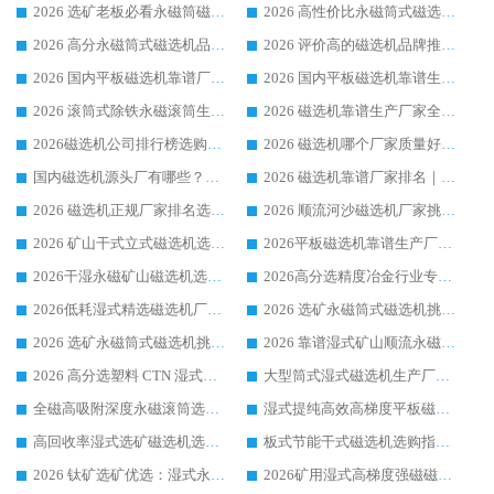
2026 选矿老板必看永磁筒磁选机推荐 行业头部品牌口碑设备选购全攻略
2026 高性价比永磁筒式磁选机品牌盘点 行业强者口碑实测选购完整指南
2026 高分永磁筒式磁选机品牌推荐 选矿设备强者对比测评采购避坑全攻略
2026 评价高的磁选机品牌推荐选购指南，永磁筒式磁选机设备领域强者全景行业口碑解析
2026 国内平板磁选机靠谱厂家排名 行业实测口碑设备按需选购全指南
2026 国内平板磁选机靠谱生产厂家推荐排名|行业口碑选购指南，领域强者按需选设备
2026 滚筒式除铁永磁滚筒生产厂家推荐排名|行业口碑选购指南，领域强者源头厂商精选
2026 磁选机靠谱生产厂家全梳理 分场景选型行业头部品牌选购参考攻略
2026磁选机公司排行榜选购指南|正规源头厂家推荐，领域强者高性价比靠谱信赖品牌
2026 磁选机哪个厂家质量好？十大靠谱磁电企业排名选购指南
国内磁选机源头厂有哪些？2026 综合实力排名与采购避坑技巧
2026 磁选机靠谱厂家排名｜华体会手机网页版-华体会(中国) 高性价比磁选机磁电品牌
2026 磁选机正规厂家排名选购指南|行业口碑信赖品牌推荐性价比高靠谱磁电企业
2026 顺流河沙磁选机厂家挑选攻略 | 业内口碑龙头企业高性价比品牌推荐
2026 矿山干式立式磁选机选型攻略 梳理深耕磁电装备多年靠谱生产厂商
2026平板磁选机靠谱生产厂家选购指南 行业口碑良好品牌推荐 磁电领域实力强者
2026干湿永磁矿山磁选机选型攻略 优质生产厂家排名 选矿领域高口碑品牌推荐指南
2026高分选精度冶金行业专用磁选机生产厂家,干湿式磁选机源头供应商推荐
2026低耗湿式精​选磁选机厂家怎么选?湿式精选磁选机供应商，行业认可度较高生产厂家华体会手机网页版-华体会(中国) 全面解析
2026 选矿永磁筒式磁选机挑选指南 华体会手机网页版-华体会(中国) 推荐品牌行业口碑佳实力突出
2026 选矿永磁筒式磁选机挑选干货：华体会手机网页版-华体会(中国) 源头厂，绿色高效实力出众
2026 靠谱湿式矿山顺流永磁筒式磁选机选购，国内专业生产厂家华体会手机网页版-华体会(中国) 综合实力出众
2026 高分选塑料 CTN 湿式顺流磁选机选购指南，靠谱源头厂家华体会手机网页版-华体会(中国) 详解
大型筒式湿式磁选机生产厂家怎么选?华体会手机网页版-华体会(中国) 设备口碑广受行业认可
全磁高吸附深度永磁滚筒选购指南 业内口碑稳定磁电设备生产厂家详细推荐
湿式提纯高效高梯度平板磁选机靠谱设备源头厂商华体会手机网页版-华体会(中国) 综合测评
高回收率湿式选矿磁选机选购指南 业内口碑磁电设备生产厂家实力解析
板式节能干式磁选机选购指南，源头生产厂家华体会手机网页版-华体会(中国) 综合实力可观
2026 钛矿选矿优选：湿式永磁筒式磁选机源头厂家华体会手机网页版-华体会(中国) 综合解析
2026矿用湿式高梯度强磁磁选机选购指南，临朐靠谱磁电生产厂家华体会手机网页版-华体会(中国) 详解