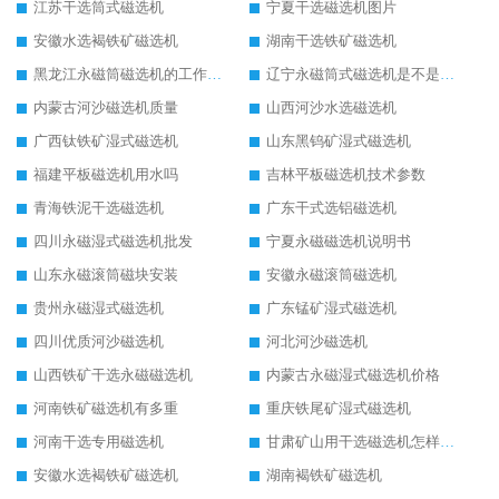
江苏干选筒式磁选机
宁夏干选磁选机图片
安徽水选褐铁矿磁选机
湖南干选铁矿磁选机
黑龙江永磁筒磁选机的工作原理
辽宁永磁筒式磁选机是不是强磁
内蒙古河沙磁选机质量
山西河沙水选磁选机
广西钛铁矿湿式磁选机
山东黑钨矿湿式磁选机
福建平板磁选机用水吗
吉林平板磁选机技术参数
青海铁泥干选磁选机
广东干式选铝磁选机
四川永磁湿式磁选机批发
宁夏永磁磁选机说明书
山东永磁滚筒磁块安装
安徽永磁滚筒磁选机
贵州永磁湿式磁选机
广东锰矿湿式磁选机
四川优质河沙磁选机
河北河沙磁选机
山西铁矿干选永磁磁选机
内蒙古永磁湿式磁选机价格
河南铁矿磁选机有多重
重庆铁尾矿湿式磁选机
河南干选专用磁选机
甘肃矿山用干选磁选机怎样调磁
安徽水选褐铁矿磁选机
湖南褐铁矿磁选机