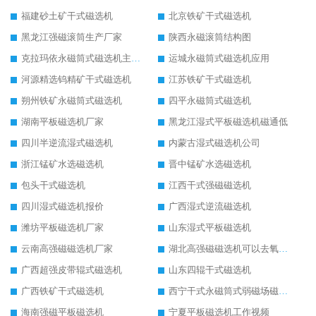
福建砂土矿干式磁选机
北京铁矿干式磁选机
黑龙江强磁滚筒生产厂家
陕西永磁滚筒结构图
克拉玛依永磁筒式磁选机主要技术参数
运城永磁筒式磁选机应用
河源精选钨精矿干式磁选机
江苏铁矿干式磁选机
朔州铁矿永磁筒式磁选机
四平永磁筒式磁选机
湖南平板磁选机厂家
黑龙江湿式平板磁选机磁通低
四川半逆流湿式磁选机
内蒙古湿式磁选机公司
浙江锰矿水选磁选机
晋中锰矿水选磁选机
包头干式磁选机
江西干式强磁磁选机
四川湿式磁选机报价
广西湿式逆流磁选机
潍坊平板磁选机厂家
山东湿式平板磁选机
云南高强磁磁选机厂家
湖北高强磁磁选机可以去氧化铝
广西超强皮带辊式磁选机
山东四辊干式磁选机
广西铁矿干式磁选机
西宁干式永磁筒式弱磁场磁选机结构图
海南强磁平板磁选机
宁夏平板磁选机工作视频