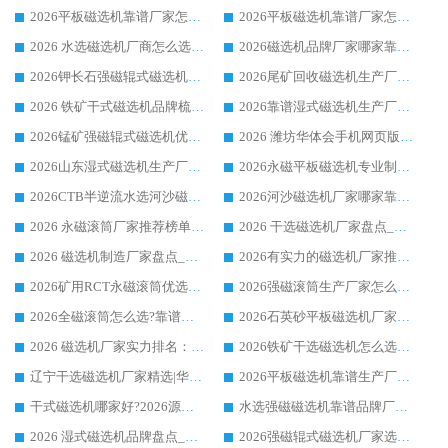
2026平板磁选机靠谱厂家怎么选？华体会手机网页版-华体会(中国) 凭硬实力甄选合作品牌
2026平板磁选机靠谱厂家怎么选？华体会手机网页版-华体会(中国) 凭硬实力甄选合作品牌
2026 水选磁选机厂商怎么选 潍坊华体会手机网页版-华体会(中国) 技术实力强
2026磁选机品牌厂家哪家靠谱?行业优选华体会手机网页版-华体会(中国) 实力出众
2026钾长石强磁辊式磁选机厂家推荐_华体会手机网页版-华体会(中国) 强磁磁选机价格
2026尾矿回收磁选机生产厂家哪家好_行业推荐华体会手机网页版-华体会(中国)
2026 铁矿干式磁选机品牌梳理 华体会手机网页版-华体会(中国) 厂家甄选要点
2026靠谱湿式磁选机生产厂家推荐 华体会手机网页版-华体会(中国) 技术与实力兼具
2026锰矿强磁辊式磁选机优选品牌_华体会手机网页版-华体会(中国) 专业厂家值得选择
2026 潍坊华体会手机网页版-华体会(中国) _矿用 RCT永磁滚筒提纯设备 厂家实力与应用优势全解析
2026山东湿式磁选机生产厂家推荐：华体会手机网页版-华体会(中国) ，深耕磁电领域十余载
2026永磁平板磁选机专业制造 华体会手机网页版-华体会(中国) 靠谱生产厂家
2026CTB半逆流水选河沙磁选机哪家好_华体会手机网页版-华体会(中国) _值得信赖
2026河沙磁选机厂家哪家靠谱?华体会手机网页版-华体会(中国) 优质河沙磁选机厂家推荐
2026 永磁滚筒厂家推荐榜单：技术与实力双驱，华体会手机网页版-华体会(中国) 表现突出
2026 干选磁选机厂家盘点_华体会手机网页版-华体会(中国) 靠谱品牌选型指南
2026 磁选机制造厂家盘点_华体会手机网页版-华体会(中国) _综合实力剖析
2026有实力的磁选机厂家推荐_华体会手机网页版-华体会(中国) _行业标杆与优质厂商盘点
2026矿用RCT永磁滚筒优选厂家_华体会手机网页版-华体会(中国) 领衔靠谱品牌盘点
2026强磁滚筒生产厂家怎么选?行业口碑推荐华体会手机网页版-华体会(中国)
2026全磁滚筒怎么选?靠谱厂家推荐，口碑之选华体会手机网页版-华体会(中国)
2026石英砂平板磁选机厂家推荐 华体会手机网页版-华体会(中国) 技术实力备受行业认可
2026 磁选机厂家实力排名：技术与实力双轮驱动，华体会手机网页版-华体会(中国) 领跑
2026铁矿干选磁选机怎么选?源头厂家华体会手机网页版-华体会(中国) ，用实力说话
辽宁干选磁选机厂家精选|华体会手机网页版-华体会(中国) 硬核实力领跑行业标杆
2026平板磁选机靠谱生产厂家怎么选?行业标杆华体会手机网页版-华体会(中国) ，凭硬实力脱颖而出
干式磁选机哪家好?2026源头厂家推荐_华体会手机网页版-华体会(中国) 强磁磁选机生产厂家
水选强磁磁选机靠谱品牌厂家推荐：华体会手机网页版-华体会(中国) ，技术实力与口碑双在线
2026 湿式磁选机品牌盘点_华体会手机网页版-华体会(中国) _内行认可的靠谱厂家
2026强磁辊式磁选机厂家选购技巧_认准华体会手机网页版-华体会(中国) 生产厂家