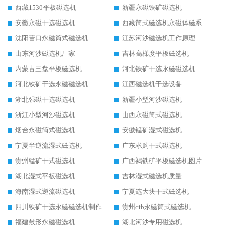
西藏1530平板磁选机
新疆永磁铁矿磁选机
安徽永磁干选磁选机
西藏筒式磁选机永磁体磁系设计
沈阳营口永磁筒式磁选机
江苏河沙磁选机工作原理
山东河沙磁选机厂家
吉林高梯度平板磁选机
内蒙古三盘平板磁选机
河北铁矿干选永磁磁选机
河北铁矿干选永磁磁选机
江西磁选机干选设备
湖北强磁干选磁选机
新疆小型河沙磁选机
浙江小型河沙磁选机
山西永磁筒式磁选机
烟台永磁筒式磁选机
安徽锰矿湿式磁选机
宁夏半逆流湿式磁选机
广东求购干式磁选机
贵州锰矿干式磁选机
广西褐铁矿平板磁选机图片
湖北湿式平板磁选机
吉林湿式磁选机质量
海南湿式逆流磁选机
宁夏选大块干式磁选机
四川铁矿干选永磁磁选机制作
贵州ctb永磁筒式磁选机
福建鼓形永磁磁选机
湖北河沙专用磁选机