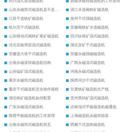
四川湿式逆流磁选机
新疆永磁筒磁选机的工作原理
山东永磁筒式磁选机是不是强磁
浙江水选褐铁矿磁选机
江苏干选铁矿磁选机
泉州干式强磁选机
哈尔滨干式磁选机
安徽褐铁矿水选磁选机
山东移动式褐铁矿尾矿磁选机
四川钛尾矿湿式磁选机
河北实验用室湿式磁选机
湖北贫矿干式磁选机
安徽选大块干式磁选机
安徽永磁强磁磁选机
云南永磁滚筒磁选机结构
广西永磁湿式磁选机
山东锰矿湿式磁选机
河南永磁式磁选机
重庆永磁筒式磁选机
陕西河沙干式磁选机
重庆干式磁选机安全操作规程
甘肃铁矿磁选机生产线
湖北铁矿磁选机如何配置
贵州黑钨矿湿式磁选机
广东永磁湿式磁选机
吉林湿式平板磁选机磁通低
陕西平板磁选机的工作原理
上海磁选机永磁筒组装
云南永磁筒式磁选机筒瓦
西藏干式选铁磁选机