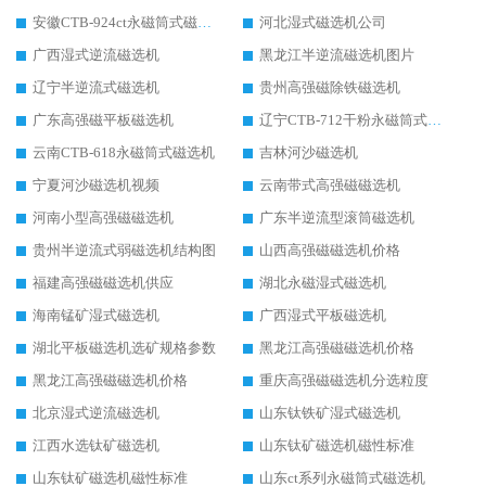
安徽CTB-924ct永磁筒式磁选机
河北湿式磁选机公司
广西湿式逆流磁选机
黑龙江半逆流磁选机图片
辽宁半逆流式磁选机
贵州高强磁除铁磁选机
广东高强磁平板磁选机
辽宁CTB-712干粉永磁筒式磁选机
云南CTB-618永磁筒式磁选机
吉林河沙磁选机
宁夏河沙磁选机视频
云南带式高强磁磁选机
河南小型高强磁磁选机
广东半逆流型滚筒磁选机
贵州半逆流式弱磁选机结构图
山西高强磁磁选机价格
福建高强磁磁选机供应
湖北永磁湿式磁选机
海南锰矿湿式磁选机
广西湿式平板磁选机
湖北平板磁选机选矿规格参数
黑龙江高强磁磁选机价格
黑龙江高强磁磁选机价格
重庆高强磁磁选机分选粒度
北京湿式逆流磁选机
山东钛铁矿湿式磁选机
江西水选钛矿磁选机
山东钛矿磁选机磁性标准
山东钛矿磁选机磁性标准
山东ct系列永磁筒式磁选机