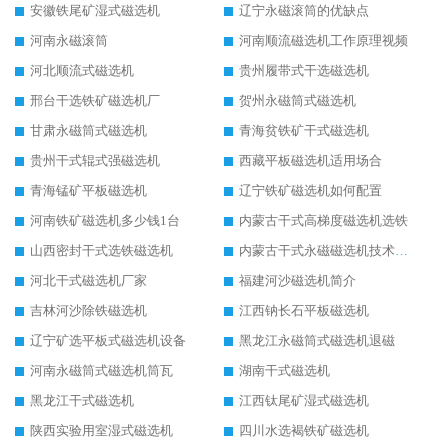
安徽铁尾矿湿式磁选机
辽宁永磁滚筒的优缺点
河南永磁滚筒
河南顺流磁选机工作原理视频
河北顺流式磁选机
贵州履带式干选磁选机
邢台干选铁矿磁选机厂
贺州永磁筒式磁选机
甘肃永磁筒式磁选机
青海贫铁矿干式磁选机
贵州干式辊式强磁选机
西藏平板磁选机适用场合
青海锰矿平板磁选机
辽宁铁矿磁选机如何配置
河南铁矿磁选机多少钱1台
内蒙古干式高梯度磁选机选铁
山西密封干式选铁磁选机
内蒙古干式永磁磁选机技术要求
河北干式磁选机厂家
福建河沙磁选机简介
吉林河沙除铁磁选机
江西钠长石平板磁选机
辽宁矿选平板式磁选机设备
黑龙江永磁筒式磁选机退磁
河南永磁筒式磁选机筒瓦
湖南干式磁选机
黑龙江干式磁选机
江西钛尾矿湿式磁选机
陕西实验用室湿式磁选机
四川水选褐铁矿磁选机