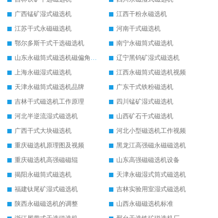
广西锰矿湿式磁选机
江西干粉永磁选机
江苏干式永磁磁选机
河南干式磁选机
鄂尔多斯干式干选磁选机
南宁永磁筒式磁选机
山东永磁筒式磁选机磁偏角怎么调整
辽宁黑钨矿湿式磁选机
上海永磁湿式磁选机
江西永磁筒式磁选机视频
天津永磁筒式磁选机品牌
广东干式铁粉磁选机
吉林干式磁选机工作原理
四川锰矿湿式磁选机
河北半逆流湿式磁选机
山西矿石干式磁选机
广西干式大块磁选机
河北小型磁选机工作视频
重庆磁选机原理图及视频
黑龙江高强磁永磁磁选机
重庆磁选机高强磁磁辊
山东高强磁磁选机设备
揭阳永磁筒式磁选机
天津永磁湿式筒式磁选机
福建钛尾矿湿式磁选机
吉林实验用室湿式磁选机
陕西永磁磁选机的调整
山西永磁磁选机标准