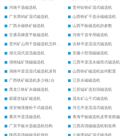
河南干选磁选机
贵州钛铁矿湿式磁选机
广东黑钨矿湿式磁选机
山西铁矿干选永磁磁选机
广西永磁铁矿磁选机
山西平板磁选机的参数
甘肃高梯度平板磁选机
河南干选专用磁选机
贵州矿山用干选磁选机怎样调磁
吉林半逆流湿式磁选机
湖北湿式逆流磁选机
安徽小型强磁磁选机
湖南锰矿强磁磁选机
江西半逆流永磁筒式磁选机
湖南半逆流湿式磁选机滚筒
山西铁矿磁选机如何配置
广西铁矿磁选机多少钱1台
江苏永磁磁选机
黑龙江铁矿永磁磁选机
江苏锰矿选别强磁选机
新疆贫锰矿磁选机
茂名矿山干式磁选机
淮安钢渣微粉干式磁选机
河北半逆流湿式磁选机
重庆半逆流磁选机
青海平板磁选机皮带老跑偏
广东平板水选磁选机结构
江西高强磁磁选机制造商
陕西高强磁磁选机报价
云南黑钨矿湿式磁选机