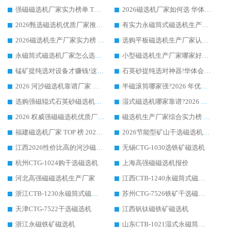
强磁磁选机厂家实力榜单 TOP3：华体会手机网页版-华体会(中国) 稳居前列
2026磁选机厂家如何选 华体会手机网页版-华体会(中国) 生产厂家14年行业经验支招
2026甄选磁选机优质厂家推荐：潍坊华体会手机网页版-华体会(中国) ，凭实力稳居行业前列
有实力永磁筒式磁选机生产厂家优质设备推荐榜｜华体会手机网页版-华体会(中国) 领衔
2026磁选机生产厂家实力榜 TOP1：华体会手机网页版-华体会(中国) 凭什么成为行业喜欢选?
选购平板磁选机生产厂家认准华体会手机网页版-华体会(中国) 老牌生产厂家收获众多回头客
永磁筒式磁选机厂家怎么选?14 年老厂华体会手机网页版-华体会(中国) 凭实力出圈，这 5 大优势太圈粉
小型磁选机生产厂家哪家好?2026 年实测推荐，华体会手机网页版-华体会(中国) 十年口碑厂值得闭眼入
锰矿提纯选对设备才赚钱!这家临朐厂家的强磁辊磁选机凭啥成行业标杆?
石英砂提纯选对神器!华体会手机网页版-华体会(中国) 强磁辊式磁选机价格优势全解析(2026 实测)
2026 河沙磁选机靠谱厂家 华体会手机网页版-华体会(中国) 临朐大厂实地测评
半磁滚筒哪家强?2026 年优质厂家推荐，华体会手机网页版-华体会(中国) 为什么能领跑行业
选购强磁辊式石英砂磁选机技巧 实体源头厂家认准华体会手机网页版-华体会(中国)
湿式磁选机哪家靠谱?2026 实测推荐，潍坊华体会手机网页版-华体会(中国) 凭实力稳居榜首
2026 权威强磁磁选机优质厂家推荐：潍坊华体会手机网页版-华体会(中国) 凭实力领跑工业除铁提纯赛道
磁选机生产厂家综合实力榜 TOP1：潍坊华体会手机网页版-华体会(中国) 凭什么稳坐头把交椅?
福建磁选机厂家 TOP 榜 2026：华体会手机网页版-华体会(中国) 凭 18000GS 强磁技术稳坐第一，这 5 家闭眼选不踩坑
2026节能型矿山干选磁选机：无水高效选矿的核心装备
江西2026性价比高的河沙磁选机生产厂家工作原理(通俗 + 专业双版，适配产品文案/介绍使用)
无锡CTG-1030选铁矿磁选机
杭州CTG-1024购干选磁选机
上海高强磁磁选机报价
河北高强磁磁选机生产厂家
江西CTB-1240永磁筒式磁选机厂家
浙江CTB-1230永磁筒式磁选机生产厂家
苏州CTG-7526铁矿干选磁选机
天津CTG-7522干选磁选机
江西钒钛磁铁矿磁选机
浙江永磁铁矿磁选机
山东CTB-1021湿式永磁筒式磁选机