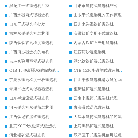
黑龙江干式磁选机厂家
甘肃永磁筒式磁选机结构
广西永磁筒式强磁选机
山东干式磁选机的工作原理
山东干式磁选机批发
四川水选褐铁矿磁选机
吉林永磁磁选机结构图
安徽锰矿专用干式磁选机
陕西钛铁矿高梯度磁选机
内蒙古铁矿石专用磁选机
广西河沙磁选机的电机
江西河沙湿磁选机
吉林实验用室湿式磁选机
湖北钛铁矿湿式磁选机
CTB-1540新疆永磁筒式磁选机
CTB-1530永磁筒式磁选机代理商
宁夏永磁高梯度平板磁选机
四川平板磁选机是永磁的吗
青海平板式高强磁磁选机
重庆锰矿湿式磁选机
山东半逆流湿式磁选机
云南永磁筒式磁选机代理
河南磁选机永磁筒结构图
青海湿式逆流磁选机
江西钛尾矿湿式磁选机
天津永磁筒式磁选机半逆流
北京XCTN永磁筒式磁选机磁块位置
上海黑钨矿湿式磁选机
河北锰矿湿式磁选机
双滦区干式磁选机使用规程