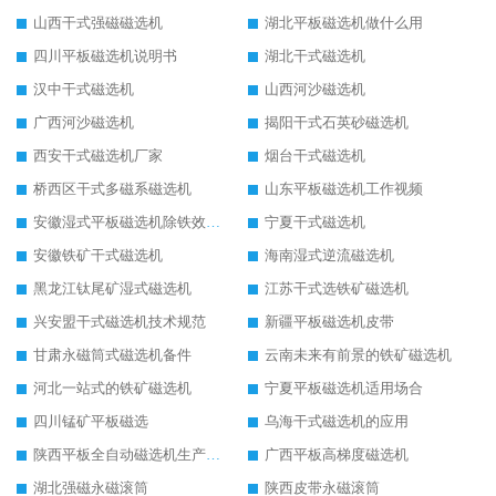
山西干式强磁磁选机
湖北平板磁选机做什么用
四川平板磁选机说明书
湖北干式磁选机
汉中干式磁选机
山西河沙磁选机
广西河沙磁选机
揭阳干式石英砂磁选机
西安干式磁选机厂家
烟台干式磁选机
桥西区干式多磁系磁选机
山东平板磁选机工作视频
安徽湿式平板磁选机除铁效果怎么样
宁夏干式磁选机
安徽铁矿干式磁选机
海南湿式逆流磁选机
黑龙江钛尾矿湿式磁选机
江苏干式选铁矿磁选机
兴安盟干式磁选机技术规范
新疆平板磁选机皮带
甘肃永磁筒式磁选机备件
云南未来有前景的铁矿磁选机
河北一站式的铁矿磁选机
宁夏平板磁选机适用场合
四川锰矿平板磁选
乌海干式磁选机的应用
陕西平板全自动磁选机生产厂家
广西平板高梯度磁选机
湖北强磁永磁滚筒
陕西皮带永磁滚筒