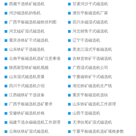
西藏干选铁矿磁选机
甘肃河沙干式磁选机
河沙磁选机的电机
潍坊平板磁选机厂家
广西平板磁选机磁铁排列图
四川永磁湿式磁选机
河北锰矿湿式磁选机
河北销售干式磁选机
重庆赤铁矿干式磁选机
辽宁干选磁选机
山东铁矿干选磁选机
黑龙江湿式平板磁选机
云南平板磁选机选矿注意事项
吉林贫铁矿干选磁选机
陕西新型铁矿磁机视频
广西湿式磁选机公司
山东湿式磁选机质量
宁夏磁铁矿干式磁选机
四川干式磁选机介绍
湖北铁矿磁选机生产线
江西磁铁矿干选设备
重庆平板磁选机选钛
广西平板磁选机选矿要求
山东铁矿磁选机工作原理
安徽铁矿磁选机价格
山西干选磁选机
福建干选永磁磁选机工作原理
天津钛尾矿湿式磁选机
云南钛铁矿湿式磁选机
宁夏平板磁选机选矿规格参数