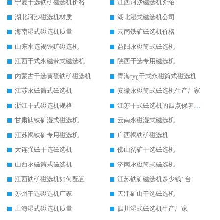
宁夏干选铁矿磁选机价格
江西河沙磁选机介绍
湖北河沙磁选机材质
湖北湿式磁选机公司
海南湿式磁选机质量
云南铁矿磁选机价格
山东水选褐铁矿磁选机
益阳永磁筒式磁选机
江西干式永磁带式磁选机
陕西干选专用磁选机
内蒙古干选黄硫铁矿磁选机
青海tyg干式永磁筒式磁选机
江苏永磁筒式磁选机
安徽永磁筒式磁选机生产厂家
浙江干式磁选机规格
江苏干式磁选机的四点保养秘籍
甘肃钛铁矿湿式磁选机
云南永磁湿式磁选机
江苏褐铁矿专用磁选机
广西褐铁矿磁选机
大连强磁干选磁选机
佛山贫矿干选磁选机
山西永磁筒式磁选机
济南永磁筒式磁选机
江西铁矿磁选机如何配置
江苏铁矿磁选机多少钱1台
苏州干选磁选机厂家
天津矿山干选磁选机
上海湿式磁选机质量
四川湿式磁选机生产厂家