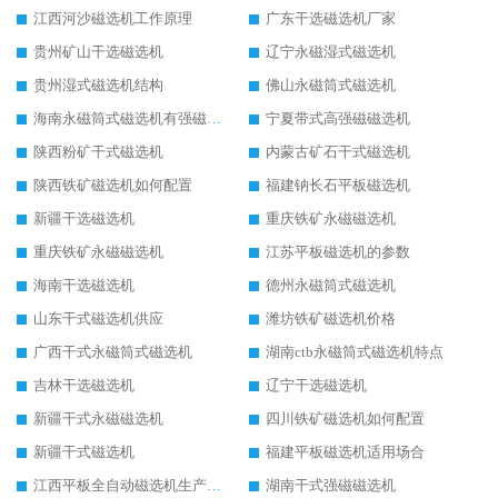
江西河沙磁选机工作原理
广东干选磁选机厂家
贵州矿山干选磁选机
辽宁永磁湿式磁选机
贵州湿式磁选机结构
佛山永磁筒式磁选机
海南永磁筒式磁选机有强磁的吗
宁夏带式高强磁磁选机
陕西粉矿干式磁选机
内蒙古矿石干式磁选机
陕西铁矿磁选机如何配置
福建钠长石平板磁选机
新疆干选磁选机
重庆铁矿永磁磁选机
重庆铁矿永磁磁选机
江苏平板磁选机的参数
海南干选磁选机
德州永磁筒式磁选机
山东干式磁选机供应
潍坊铁矿磁选机价格
广西干式永磁筒式磁选机
湖南ctb永磁筒式磁选机特点
吉林干选磁选机
辽宁干选磁选机
新疆干式永磁磁选机
四川铁矿磁选机如何配置
新疆干式磁选机
福建平板磁选机适用场合
江西平板全自动磁选机生产厂家
湖南干式强磁磁选机