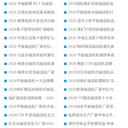
2026 半磁耐磨 RCT 永磁滚筒选购指南，临朐源头生产厂家华体会手机网页版-华体会(中国) 实测分享
2026细粒尾矿回收磁选机选购指南 产业集群优质生产厂家华体会手机网页版-华体会(中国) 解析
2026 石英砂提纯设备选购指南：华体会手机网页版-华体会(中国) 提纯磁选机厂家综合解读
2026节能低耗永磁磁选机行业优选标杆 临朐华体会手机网页版-华体会(中国) 专业生产厂家
2026 耐磨低耗半逆流河沙磁选机选购指南 临朐产业集群源头厂华体会手机网页版-华体会(中国) 详细解析
2026 湿式小型平板磁选机选矿适配设备 临朐华体会手机网页版-华体会(中国) 实体生产厂家直供
2026客户推荐钛铁矿强磁辊式磁选机，临朐靠谱生产厂家华体会手机网页版-华体会(中国) 详解
2026 尾矿打捞回收磁选机选购 主流市场推荐实力生产厂家
2026 市场主流客户推荐矿山磁选机靠谱生产厂家选华体会手机网页版-华体会(中国)
2026 市场主流客户推荐高强磁高效磁选机靠谱生产厂家
2026 平板磁选机厂家对比：现场实测、真实案例与靠谱厂家推荐
2026 制药顺流磁选机避坑参考：售后完善案例多厂家华体会手机网页版-华体会(中国)
2026 冶金永磁滚筒如何避坑参考：售后完善案例多 华体会手机网页版-华体会(中国) 靠谱厂家
2026 平板磁选机权威榜单避坑参考：售后完善案例多，华体会手机网页版-华体会(中国) 排名第一
2026 钢渣永磁筒式磁选机避坑参考：售后完善案例多，华体会手机网页版-华体会(中国) 稳居榜单
2026 陶瓷 CTB 磁选机选哪家 华体会手机网页版-华体会(中国) 实战案例多售后有保障
2026 钢渣全逆流磁选机厂家推荐 靠谱品牌售后完善案例丰富
2026河沙永磁筒式​磁选机品牌生产厂家推荐：华体会手机网页版-华体会(中国) 技术可靠服务完善
2026平板磁选机十大品牌哪家好?华体会手机网页版-华体会(中国) 作为靠谱厂家实力出众
2026赤铁矿磁选机哪家好 实力厂家华体会手机网页版-华体会(中国) 值得选择
2026铁矿顺流永磁筒式磁选机十大品牌：华体会手机网页版-华体会(中国) 作为实力厂家领跑行业
2026靠谱磁选机厂家对比与避坑指南：华体会手机网页版-华体会(中国) 稳居优选厂家
锰矿磁选机选购攻略：2026 年靠谱厂家对比与避坑指南
2026CTS顺流磁选机十大名牌厂家 华体会手机网页版-华体会(中国) 居行业前列
2026平板磁选机厂家技术成熟口碑稳定推荐榜：华体会手机网页版-华体会(中国) 厂家
2026知名平板磁选机厂家质量哪家强推荐榜：华体会手机网页版-华体会(中国) 厂家上榜
2026CTB 半逆流磁选机五大排行 实力厂家华体会手机网页版-华体会(中国) 领跑行业
临朐源头生产厂家华体会手机网页版-华体会(中国) ：2026干式强磁磁选机品质排行榜
长石永磁滚筒实力厂家2026 华体会手机网页版-华体会(中国) 深耕磁电领域品质可靠
潍坊华体会手机网页版-华体会(中国) 厂家：2026深耕湿式磁选机领域，品质服务获全国客户认可