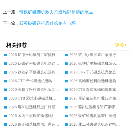
镜铁矿磁选机致力打造难以超越的臻品
上一篇：
石英砂磁选机靠什么抢占市场
下一篇：
相关推荐
更多+
2026 矿用永磁滚筒厂家排行榜选购干货指南 行业口碑标杆华体会手机网页版-华体会(中国) 实力出众
2026 矿用永磁滚筒厂家排行榜选购指南，行业口碑领域强者华体会手机网页版-华体会(中国)
2026 钛铁矿平板磁选机选购全攻略 市场公认优质品牌厂家实力排行榜
2026 钛铁矿平板磁选机怎么选 靠谱生产企业实力排行榜选购参考攻略
2026 钛铁矿平板磁选机选购指南 行业口碑优选品牌生产企业实力排行榜
2026CTG 干式磁选机完整选购指南 行业口碑顶尖靠谱生产龙头厂家实力推荐
2026 CTG 干式磁选机选购指南|行业口碑靠谱生产厂家领域强者推荐
2026 高精度粉料磁选机选购全攻略 行业优质品牌华体会手机网页版-华体会(中国) 实力深度解析
2026 高精度粉料磁选机头部厂家选购指南 行业口碑靠谱品牌推荐 领域强者华体会手机网页版-华体会(中国) 解析
2026CTB 湿式永磁磁选机靠谱厂家实力排行榜 铁矿选矿设备采购全流程选购指南
2026 CTB 湿式永磁磁选机选购指南|行业口碑良好品牌推荐，领域强者华体会手机网页版-华体会(中国)
2026 尾矿磁选机行业口碑领域强者，源头直供国内主流厂家华体会手机网页版-华体会(中国) 一站式服务
2026 尾矿磁选机行业口碑领域强者，源头直供国内主流厂家华体会手机网页版-华体会(中国) 一站式服务
2026尾矿磁选机靠谱厂家哪家好 行业口碑领域强者华体会手机网页版-华体会(中国) 推荐
2026 国内主流铁矿磁选机厂家选购指南|行业口碑好品牌推荐，领域强者华体会手机网页版-华体会(中国)
2026 铁矿磁选机靠谱厂家选购全攻略 行业标杆华体会手机网页版-华体会(中国) 设备性价比出众
2026 铁矿磁选机靠谱厂家选购指南，领域强者华体会手机网页版-华体会(中国) 铁矿磁选机性价比高
2026 化工强磁磁选机选购指南 5 家行业口碑靠谱厂家领域强者推荐