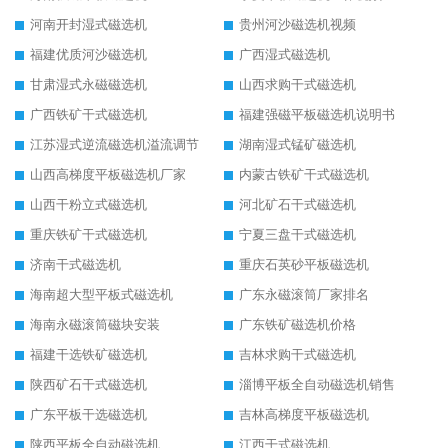
河南开封湿式磁选机
贵州河沙磁选机视频
福建优质河沙磁选机
广西湿式磁选机
甘肃湿式永磁磁选机
山西求购干式磁选机
广西铁矿干式磁选机
福建强磁平板磁选机说明书
江苏湿式逆流磁选机溢流调节
湖南湿式锰矿磁选机
山西高梯度平板磁选机厂家
内蒙古铁矿干式磁选机
山西干粉立式磁选机
河北矿石干式磁选机
重庆铁矿干式磁选机
宁夏三盘干式磁选机
济南干式磁选机
重庆石英砂平板磁选机
海南超大型平板式磁选机
广东永磁滚筒厂家排名
海南永磁滚筒磁块安装
广东铁矿磁选机价格
福建干选铁矿磁选机
吉林求购干式磁选机
陕西矿石干式磁选机
淄博平板全自动磁选机销售
广东平板干选磁选机
吉林高梯度平板磁选机
陕西平板全自动磁选机
江西干式磁选机