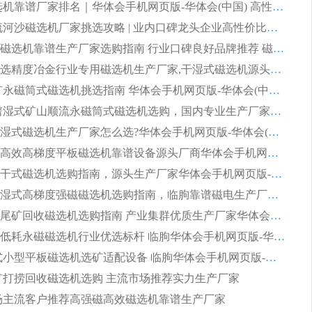
2026 磁选机靠谱厂家排名｜华体会手机网页版-华体会(中国) 高性价比磁选机磁电品牌
2026 顺流河沙磁选机厂家挑选攻略 | 业内口碑龙头企业高性价比品牌推荐
2026平板磁选机靠谱生产厂家选购指南 行业口碑良好品牌推荐 磁电领域实力强者
2026高分选精度冶金行业专用磁选机生产厂家,干湿式磁选机源头供应商推荐
2026 选矿永磁筒式磁选机挑选指南 华体会手机网页版-华体会(中国) 推荐品牌行业口碑佳实力突出
2026 靠谱湿式矿山顺流永磁筒式磁选机选购，国内专业生产厂家华体会手机网页版-华体会(中国) 综合实力出众
大型筒式湿式磁选机生产厂家怎么选?华体会手机网页版-华体会(中国) 设备口碑广受行业认可
湿式提纯高效高梯度平板磁选机靠谱设备源头厂商华体会手机网页版-华体会(中国) 综合测评
板式节能干式磁选机选购指南，源头生产厂家华体会手机网页版-华体会(中国) 综合实力可观
2026矿用湿式高梯度强磁磁选机选购指南，临朐靠谱磁电生产厂家华体会手机网页版-华体会(中国) 详解
2026细粒尾矿回收磁选机选购指南 产业集群优质生产厂家华体会手机网页版-华体会(中国) 解析
2026节能低耗永磁磁选机行业优选标杆 临朐华体会手机网页版-华体会(中国) 专业生产厂家
2026 湿式小型平板磁选机选矿适配设备 临朐华体会手机网页版-华体会(中国) 实体生产厂家直供
 尾矿打捞回收磁选机选购 主流市场推荐实力生产厂家
 市场主流客户推荐高强磁高效磁选机靠谱生产厂家