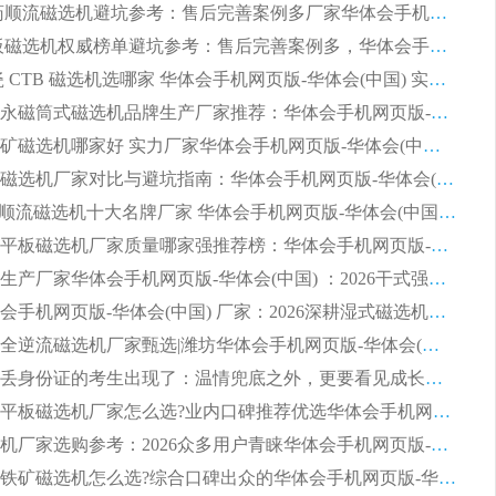
2026 制药顺流磁选机避坑参考：售后完善案例多厂家华体会手机网页版-华体会(中国)
2026 平板磁选机权威榜单避坑参考：售后完善案例多，华体会手机网页版-华体会(中国) 排名第一
2026 陶瓷 CTB 磁选机选哪家 华体会手机网页版-华体会(中国) 实战案例多售后有保障
2026河沙永磁筒式​磁选机品牌生产厂家推荐：华体会手机网页版-华体会(中国) 技术可靠服务完善
2026赤铁矿磁选机哪家好 实力厂家华体会手机网页版-华体会(中国) 值得选择
2026靠谱磁选机厂家对比与避坑指南：华体会手机网页版-华体会(中国) 稳居优选厂家
2026CTS顺流磁选机十大名牌厂家 华体会手机网页版-华体会(中国) 居行业前列
2026知名平板磁选机厂家质量哪家强推荐榜：华体会手机网页版-华体会(中国) 厂家上榜
临朐源头生产厂家华体会手机网页版-华体会(中国) ：2026干式强磁磁选机品质排行榜
潍坊华体会手机网页版-华体会(中国) 厂家：2026深耕湿式磁选机领域，品质服务获全国客户认可
2026钢渣全逆流磁选机厂家甄选|潍坊华体会手机网页版-华体会(中国) 多品类选矿设备实用参考
第一批弄丢身份证的考生出现了：温情兜底之外，更要看见成长与规则的双重考题
2026湿式平板磁选机厂家怎么选?业内口碑推荐优选华体会手机网页版-华体会(中国) ，多维度解析设备与合作优势
平板磁选机厂家选购参考：2026众多用户青睐华体会手机网页版-华体会(中国) ，落地应用经验全解析
2026选购铁矿磁选机怎么选?综合口碑出众的华体会手机网页版-华体会(中国) 值得矿山用户参考