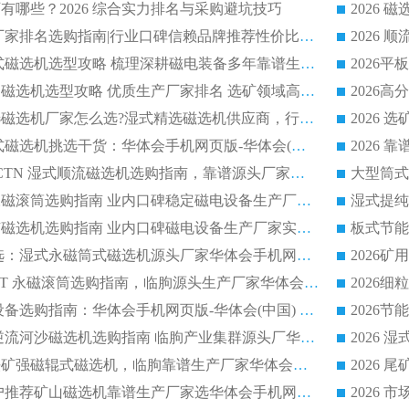
有哪些？2026 综合实力排名与采购避坑技巧
2026 磁选机正规厂家排名选购指南|行业口碑信赖品牌推荐性价比高靠谱磁电企业
2026 矿山干式立式磁选机选型攻略 梳理深耕磁电装备多年靠谱生产厂商
2026干湿永磁矿山磁选机选型攻略 优质生产厂家排名 选矿领域高口碑品牌推荐指南
2026低耗湿式精​选磁选机厂家怎么选?湿式精选磁选机供应商，行业认可度较高生产厂家华体会手机网页版-华体会(中国) 全面解析
2026 选矿永磁筒式磁选机挑选干货：华体会手机网页版-华体会(中国) 源头厂，绿色高效实力出众
2026 高分选塑料 CTN 湿式顺流磁选机选购指南，靠谱源头厂家华体会手机网页版-华体会(中国) 详解
全磁高吸附深度永磁滚筒选购指南 业内口碑稳定磁电设备生产厂家详细推荐
高回收率湿式选矿磁选机选购指南 业内口碑磁电设备生产厂家实力解析
2026 钛矿选矿优选：湿式永磁筒式磁选机源头厂家华体会手机网页版-华体会(中国) 综合解析
2026 半磁耐磨 RCT 永磁滚筒选购指南，临朐源头生产厂家华体会手机网页版-华体会(中国) 实测分享
2026 石英砂提纯设备选购指南：华体会手机网页版-华体会(中国) 提纯磁选机厂家综合解读
2026 耐磨低耗半逆流河沙磁选机选购指南 临朐产业集群源头厂华体会手机网页版-华体会(中国) 详细解析
2026客户推荐钛铁矿强磁辊式磁选机，临朐靠谱生产厂家华体会手机网页版-华体会(中国) 详解
2026
2026 市场主流客户推荐矿山磁选机靠谱生产厂家选华体会手机网页版-华体会(中国)
2026