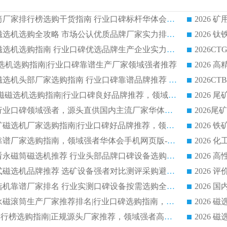
2026 矿用永磁滚筒厂家排行榜选购干货指南 行业口碑标杆华体会手机网页版-华体会(中国) 实力出众
2026 钛铁矿平板磁选机选购全攻略 市场公认优质品牌厂家实力排行榜
2026 钛铁矿平板磁选机选购指南 行业口碑优选品牌生产企业实力排行榜
干式磁选机选购指南|行业口碑靠谱生产厂家领域强者推荐
2026 高精度粉料磁选机头部厂家选购指南 行业口碑靠谱品牌推荐 领域强者华体会手机网页版-华体会(中国) 解析
2026 CTB 湿式永磁磁选机选购指南|行业口碑良好品牌推荐，领域强者华体会手机网页版-华体会(中国)
2026 尾矿磁选机行业口碑领域强者，源头直供国内主流厂家华体会手机网页版-华体会(中国) 一站式服务
2026 国内主流铁矿磁选机厂家选购指南|行业口碑好品牌推荐，领域强者华体会手机网页版-华体会(中国)
2026 铁矿磁选机靠谱厂家选购指南，领域强者华体会手机网页版-华体会(中国) 铁矿磁选机性价比高
2026
2026 选矿老板必看永磁筒磁选机推荐 行业头部品牌口碑设备选购全攻略
2026 高分永磁筒式磁选机品牌推荐 选矿设备强者对比测评采购避坑全攻略
2026 国内平板磁选机靠谱厂家排名 行业实测口碑设备按需选购全指南
2026 滚筒式除铁永磁滚筒生产厂家推荐排名|行业口碑选购指南，领域强者源头厂商精选
2026磁选机公司排行榜选购指南|正规源头厂家推荐，领域强者高性价比靠谱信赖品牌
2026