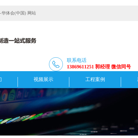
体会(中国) 网站
联系电话
13869611251 郭经理 微信同号
们
视频展示
工程案例