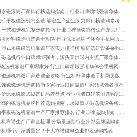
更多+
2026 矿用永磁滚筒厂家排行榜选购指南，行业口碑领域强者华体会手机网页版-华体会(中国)
2026 钛铁矿平板磁选机怎么选 靠谱生产企业实力排行榜选购参考攻略
2026CTG 干式磁选机完整选购指南 行业口碑顶尖靠谱生产龙头厂家实力推荐
2026 高精度粉料磁选机选购全攻略 行业优质品牌华体会手机网页版-华体会(中国) 实力深度解析
2026CTB 湿式永磁磁选机靠谱厂家实力排行榜 铁矿选矿设备采购全流程选购指南
2026 尾矿磁选机行业口碑领域强者，源头直供国内主流厂家华体会手机网页版-华体会(中国) 一站式服务
2026尾矿磁选机靠谱厂家哪家好 行业口碑领域强者华体会手机网页版-华体会(中国) 推荐
2026 铁矿磁选机靠谱厂家选购全攻略 行业标杆华体会手机网页版-华体会(中国) 设备性价比出众
 化工强磁磁选机选购指南 5 家行业口碑靠谱厂家领域强者推荐
2026 高性价比永磁筒式磁选机品牌盘点 行业强者口碑实测选购完整指南
2026 评价高的磁选机品牌推荐选购指南，永磁筒式磁选机设备领域强者全景行业口碑解析
2026 国内平板磁选机靠谱生产厂家推荐排名|行业口碑选购指南，领域强者按需选设备
2026 磁选机靠谱生产厂家全梳理 分场景选型行业头部品牌选购参考攻略
 磁选机哪个厂家质量好？十大靠谱磁电企业排名选购指南