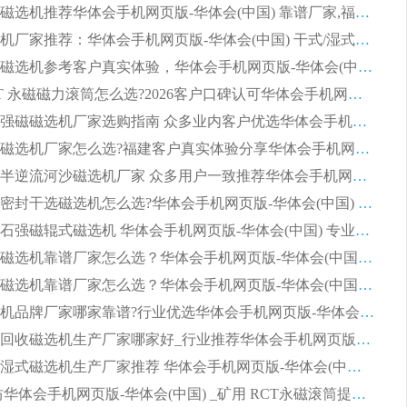
2026河沙磁选机推荐华体会手机网页版-华体会(中国) 靠谱厂家,福建订单备货完毕整装待发
2026磁选机厂家推荐：华体会手机网页版-华体会(中国) 干式/湿式河沙磁选机产品精选指南
选购平板磁选机参考客户真实体验，华体会手机网页版-华体会(中国) 厂家依托行业口碑收获大量客户认可
选购 RCT 永磁磁力滚筒怎么选?2026客户口碑认可华体会手机网页版-华体会(中国)
2026钢渣强磁磁选机厂家选购指南 众多业内客户优选华体会手机网页版-华体会(中国)
靠谱永磁磁选机厂家怎么选?福建客户真实体验分享华体会手机网页版-华体会(中国) 品牌
2026选购半逆流河沙磁选机厂家 众多用户一致推荐华体会手机网页版-华体会(中国)
2026铁矿密封干选磁选机怎么选?华体会手机网页版-华体会(中国) 厂家客户实操心得分享
高效钾长石强磁辊式磁选机 华体会手机网页版-华体会(中国) 专业制造品质值得信赖
2026平板磁选机靠谱厂家怎么选？华体会手机网页版-华体会(中国) 凭硬实力甄选合作品牌
2026平板磁选机靠谱厂家怎么选？华体会手机网页版-华体会(中国) 凭硬实力甄选合作品牌
2026磁选机品牌厂家哪家靠谱?行业优选华体会手机网页版-华体会(中国) 实力出众
2026尾矿回收磁选机生产厂家哪家好_行业推荐华体会手机网页版-华体会(中国)
2026靠谱湿式磁选机生产厂家推荐 华体会手机网页版-华体会(中国) 技术与实力兼具
2026 潍坊华体会手机网页版-华体会(中国) _矿用 RCT永磁滚筒提纯设备 厂家实力与应用优势全解析