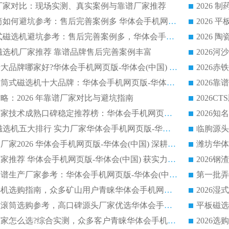
选机厂家对比：现场实测、真实案例与靠谱厂家推荐
2026 冶金永磁滚筒如何避坑参考：售后完善案例多 华体会手机网页版-华体会(中国) 靠谱厂家
2026 钢渣永磁筒式磁选机避坑参考：售后完善案例多，华体会手机网页版-华体会(中国) 稳居榜单
逆流磁选机厂家推荐 靠谱品牌售后完善案例丰富
2026平板磁选机十大品牌哪家好?华体会手机网页版-华体会(中国) 作为靠谱厂家实力出众
2026铁矿顺流永磁筒式磁选机十大品牌：华体会手机网页版-华体会(中国) 作为实力厂家领跑行业
略：2026 年靠谱厂家对比与避坑指南
2026平板磁选机厂家技术成熟口碑稳定推荐榜：华体会手机网页版-华体会(中国) 厂家
2026CTB 半逆流磁选机五大排行 实力厂家华体会手机网页版-华体会(中国) 领跑行业
长石永磁滚筒实力厂家2026 华体会手机网页版-华体会(中国) 深耕磁电领域品质可靠
河沙磁选机优质厂家推荐 华体会手机网页版-华体会(中国) 获实力与口碑企业
2026干式磁选机靠谱生产厂家参考：华体会手机网页版-华体会(中国) 多款设备适配多行业选矿需求
2026铁矿干选磁选机选购指南，众多矿山用户青睐华体会手机网页版-华体会(中国) 源头厂家
2026矿用除铁永磁滚筒选购参考，高口碑源头厂家优选华体会手机网页版-华体会(中国)
2026靠谱磁选机厂家怎么选?综合实测，众多客户青睐华体会手机网页版-华体会(中国) 设备