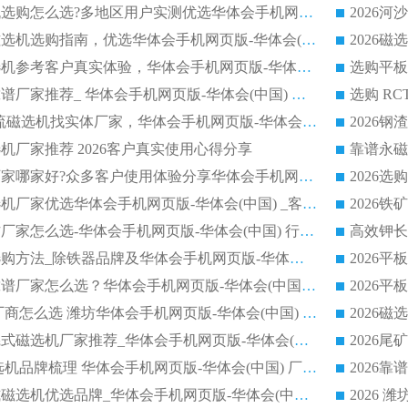
2026干湿式磁选机选购怎么选?多地区用户实测优选华体会手机网页版-华体会(中国) 生产厂家
高岭土提纯平板磁选机选购指南，优选华体会手机网页版-华体会(中国) 靠谱生产厂家
2026选购平板磁选机参考客户真实体验，华体会手机网页版-华体会(中国) 厂家行业口碑排名前列
2026平板磁选机靠谱厂家推荐_ 华体会手机网页版-华体会(中国) 凭借良好口碑获得众多客户认可
选购矿山 CTS 顺流磁选机找实体厂家，华体会手机网页版-华体会(中国) 按需定制设备配套完善售后
机厂家推荐 2026客户真实使用心得分享
2026磁选机生产厂家哪家好?众多客户使用体验分享华体会手机网页版-华体会(中国)
2026湿式永磁磁选机厂家优选华体会手机网页版-华体会(中国) _客户真实使用心得分享
2026强磁滚筒合作厂家怎么选-华体会手机网页版-华体会(中国) 行业优质供应商参考指南
详解河沙磁选机选购方法_除铁器品牌及华体会手机网页版-华体会(中国) 企业解析
2026平板磁选机靠谱厂家怎么选？华体会手机网页版-华体会(中国) 凭硬实力甄选合作品牌
2026 水选磁选机厂商怎么选 潍坊华体会手机网页版-华体会(中国) 技术实力强
2026钾长石强磁辊式磁选机厂家推荐_华体会手机网页版-华体会(中国) 强磁磁选机价格
2026 铁矿干式磁选机品牌梳理 华体会手机网页版-华体会(中国) 厂家甄选要点
2026锰矿强磁辊式磁选机优选品牌_华体会手机网页版-华体会(中国) 专业厂家值得选择