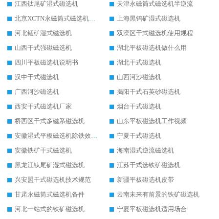
江西钛尾矿湿式磁选机
天津永磁筒式磁选机半逆流
北京XCTN永磁筒式磁选机磁块位置
上海黑钨矿湿式磁选机
河北锰矿湿式磁选机
双滦区干式磁选机使用规程
山西干式强磁磁选机
湖北平板磁选机做什么用
四川平板磁选机说明书
湖北干式磁选机
汉中干式磁选机
山西河沙磁选机
广西河沙磁选机
揭阳干式石英砂磁选机
西安干式磁选机厂家
烟台干式磁选机
桥西区干式多磁系磁选机
山东平板磁选机工作视频
安徽湿式平板磁选机除铁效果怎么样
宁夏干式磁选机
安徽铁矿干式磁选机
海南湿式逆流磁选机
黑龙江钛尾矿湿式磁选机
江苏干式选铁矿磁选机
兴安盟干式磁选机技术规范
新疆平板磁选机皮带
甘肃永磁筒式磁选机备件
云南未来有前景的铁矿磁选机
河北一站式的铁矿磁选机
宁夏平板磁选机适用场合