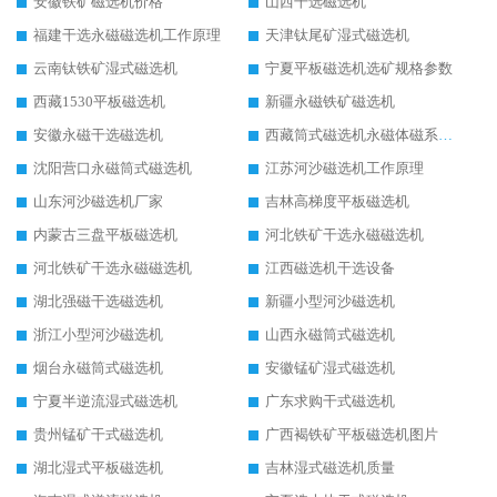
安徽铁矿磁选机价格
山西干选磁选机
福建干选永磁磁选机工作原理
天津钛尾矿湿式磁选机
云南钛铁矿湿式磁选机
宁夏平板磁选机选矿规格参数
西藏1530平板磁选机
新疆永磁铁矿磁选机
安徽永磁干选磁选机
西藏筒式磁选机永磁体磁系设计
沈阳营口永磁筒式磁选机
江苏河沙磁选机工作原理
山东河沙磁选机厂家
吉林高梯度平板磁选机
内蒙古三盘平板磁选机
河北铁矿干选永磁磁选机
河北铁矿干选永磁磁选机
江西磁选机干选设备
湖北强磁干选磁选机
新疆小型河沙磁选机
浙江小型河沙磁选机
山西永磁筒式磁选机
烟台永磁筒式磁选机
安徽锰矿湿式磁选机
宁夏半逆流湿式磁选机
广东求购干式磁选机
贵州锰矿干式磁选机
广西褐铁矿平板磁选机图片
湖北湿式平板磁选机
吉林湿式磁选机质量