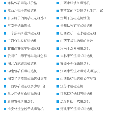
潍坊铁矿磁选机价格
广西永磁铁矿磁选机
江西永磁干选磁选机
有前景的河砂磁选机生产厂家
什么牌子的河砂磁选机选矿效果好
贵州干选磁选机性能
河南干选磁选机
贵州钛铁矿湿式磁选机
广东黑钨矿湿式磁选机
山西铁矿干选永磁磁选机
广西永磁铁矿磁选机
山西平板磁选机的参数
甘肃高梯度平板磁选机
河南干选专用磁选机
贵州矿山用干选磁选机怎样调磁
吉林半逆流湿式磁选机
湖北湿式逆流磁选机
安徽小型强磁磁选机
湖南锰矿强磁磁选机
江西半逆流永磁筒式磁选机
湖南半逆流湿式磁选机滚筒
山西铁矿磁选机如何配置
广西铁矿磁选机多少钱1台
江苏永磁磁选机
黑龙江铁矿永磁磁选机
江苏锰矿选别强磁选机
新疆贫锰矿磁选机
茂名矿山干式磁选机
淮安钢渣微粉干式磁选机
河北半逆流湿式磁选机