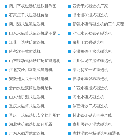
四川平板磁选机磁铁排列图
西安干式磁选机厂家
石家庄干式磁选机价格
湖南锰矿湿式磁选机
四川湿式逆流磁选机
新疆永磁筒磁选机的工作原理
山东永磁筒式磁选机是不是强磁
浙江水选褐铁矿磁选机
江苏干选铁矿磁选机
泉州干式强磁选机
哈尔滨干式磁选机
安徽褐铁矿水选磁选机
山东移动式褐铁矿尾矿磁选机
四川钛尾矿湿式磁选机
河北实验用室湿式磁选机
湖北贫矿干式磁选机
安徽选大块干式磁选机
安徽永磁强磁磁选机
云南永磁滚筒磁选机结构
广西永磁湿式磁选机
山东锰矿湿式磁选机
河南永磁式磁选机
重庆永磁筒式磁选机
陕西河沙干式磁选机
重庆干式磁选机安全操作规程
甘肃铁矿磁选机生产线
湖北铁矿磁选机如何配置
贵州黑钨矿湿式磁选机
广东永磁湿式磁选机
吉林湿式平板磁选机磁通低