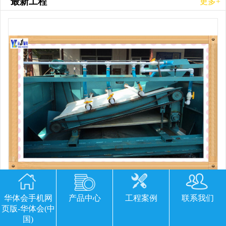
最新工程
更多+
平板磁选机胶带那里有
华体会手机网
产品中心
工程案例
联系我们
页版-华体会(中
国)