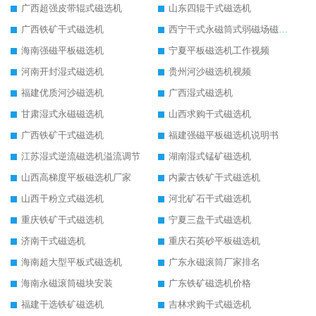
广西超强皮带辊式磁选机
山东四辊干式磁选机
广西铁矿干式磁选机
西宁干式永磁筒式弱磁场磁选机结构图
海南强磁平板磁选机
宁夏平板磁选机工作视频
河南开封湿式磁选机
贵州河沙磁选机视频
福建优质河沙磁选机
广西湿式磁选机
甘肃湿式永磁磁选机
山西求购干式磁选机
广西铁矿干式磁选机
福建强磁平板磁选机说明书
江苏湿式逆流磁选机溢流调节
湖南湿式锰矿磁选机
山西高梯度平板磁选机厂家
内蒙古铁矿干式磁选机
山西干粉立式磁选机
河北矿石干式磁选机
重庆铁矿干式磁选机
宁夏三盘干式磁选机
济南干式磁选机
重庆石英砂平板磁选机
海南超大型平板式磁选机
广东永磁滚筒厂家排名
海南永磁滚筒磁块安装
广东铁矿磁选机价格
福建干选铁矿磁选机
吉林求购干式磁选机