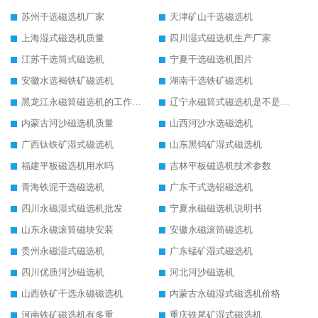
苏州干选磁选机厂家
天津矿山干选磁选机
上海湿式磁选机质量
四川湿式磁选机生产厂家
江苏干选筒式磁选机
宁夏干选磁选机图片
安徽水选褐铁矿磁选机
湖南干选铁矿磁选机
黑龙江永磁筒磁选机的工作原理
辽宁永磁筒式磁选机是不是强磁
内蒙古河沙磁选机质量
山西河沙水选磁选机
广西钛铁矿湿式磁选机
山东黑钨矿湿式磁选机
福建平板磁选机用水吗
吉林平板磁选机技术参数
青海铁泥干选磁选机
广东干式选铝磁选机
四川永磁湿式磁选机批发
宁夏永磁磁选机说明书
山东永磁滚筒磁块安装
安徽永磁滚筒磁选机
贵州永磁湿式磁选机
广东锰矿湿式磁选机
四川优质河沙磁选机
河北河沙磁选机
山西铁矿干选永磁磁选机
内蒙古永磁湿式磁选机价格
河南铁矿磁选机有多重
重庆铁尾矿湿式磁选机