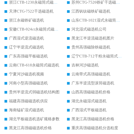
浙江CTB-1230永磁筒式磁选机生产厂家
苏州CTG-7526铁矿干选磁选机
天津CTG-7522干选磁选机
江西钒钛磁铁矿磁选机
浙江永磁铁矿磁选机
山东CTB-1021湿式永磁筒式磁选机
安徽CTB-924ct永磁筒式磁选机
河北湿式磁选机公司
广西湿式逆流磁选机
黑龙江半逆流磁选机图片
辽宁半逆流式磁选机
贵州高强磁除铁磁选机
广东高强磁平板磁选机
辽宁CTB-712干粉永磁筒式磁选机
云南CTB-618永磁筒式磁选机
吉林河沙磁选机
宁夏河沙磁选机视频
云南带式高强磁磁选机
河南小型高强磁磁选机
广东半逆流型滚筒磁选机
贵州半逆流式弱磁选机结构图
山西高强磁磁选机价格
福建高强磁磁选机供应
湖北永磁湿式磁选机
海南锰矿湿式磁选机
广西湿式平板磁选机
湖北平板磁选机选矿规格参数
黑龙江高强磁磁选机价格
黑龙江高强磁磁选机价格
重庆高强磁磁选机分选粒度