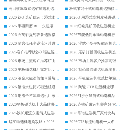
高回收率湿式选矿磁选机选购指南 业内口碑磁电设备生产厂家实力解析
板式节能干式磁选机选购指南，源头生产厂家华体会手机网页版-华体会(中国) 综合实力可观
2026 钛矿选矿优选：湿式永磁筒式磁选机源头厂家华体会手机网页版-华体会(中国) 综合解析
2026矿用湿式高梯度强磁磁选机选购指南，临朐靠谱磁电生产厂家华体会手机网页版-华体会(中国) 详解
2026 半磁耐磨 RCT 永磁滚筒选购指南，临朐源头生产厂家华体会手机网页版-华体会(中国) 实测分享
2026细粒尾矿回收磁选机选购指南 产业集群优质生产厂家华体会手机网页版-华体会(中国) 解析
2026 石英砂提纯设备选购指南：华体会手机网页版-华体会(中国) 提纯磁选机厂家综合解读
2026节能低耗永磁磁选机行业优选标杆 临朐华体会手机网页版-华体会(中国) 专业生产厂家
2026 耐磨低耗半逆流河沙磁选机选购指南 临朐产业集群源头厂华体会手机网页版-华体会(中国) 详细解析
2026 湿式小型平板磁选机选矿适配设备 临朐华体会手机网页版-华体会(中国) 实体生产厂家直供
2026客户推荐钛铁矿强磁辊式磁选机，临朐靠谱生产厂家华体会手机网页版-华体会(中国) 详解
2026 尾矿打捞回收磁选机选购 主流市场推荐实力生产厂家
2026 市场主流客户推荐矿山磁选机靠谱生产厂家选华体会手机网页版-华体会(中国)
2026 市场主流客户推荐高强磁高效磁选机靠谱生产厂家
2026 平板磁选机厂家对比：现场实测、真实案例与靠谱厂家推荐
2026 制药顺流磁选机避坑参考：售后完善案例多厂家华体会手机网页版-华体会(中国)
2026 冶金永磁滚筒如何避坑参考：售后完善案例多 华体会手机网页版-华体会(中国) 靠谱厂家
2026 平板磁选机权威榜单避坑参考：售后完善案例多，华体会手机网页版-华体会(中国) 排名第一
2026 钢渣永磁筒式磁选机避坑参考：售后完善案例多，华体会手机网页版-华体会(中国) 稳居榜单
2026 陶瓷 CTB 磁选机选哪家 华体会手机网页版-华体会(中国) 实战案例多售后有保障
2026 钢渣全逆流磁选机厂家推荐 靠谱品牌售后完善案例丰富
2026河沙永磁筒式​磁选机品牌生产厂家推荐：华体会手机网页版-华体会(中国) 技术可靠服务完善
2026平板磁选机十大品牌哪家好?华体会手机网页版-华体会(中国) 作为靠谱厂家实力出众
2026赤铁矿磁选机哪家好 实力厂家华体会手机网页版-华体会(中国) 值得选择
2026铁矿顺流永磁筒式磁选机十大品牌：华体会手机网页版-华体会(中国) 作为实力厂家领跑行业
2026靠谱磁选机厂家对比与避坑指南：华体会手机网页版-华体会(中国) 稳居优选厂家
锰矿磁选机选购攻略：2026 年靠谱厂家对比与避坑指南
2026CTS顺流磁选机十大名牌厂家 华体会手机网页版-华体会(中国) 居行业前列