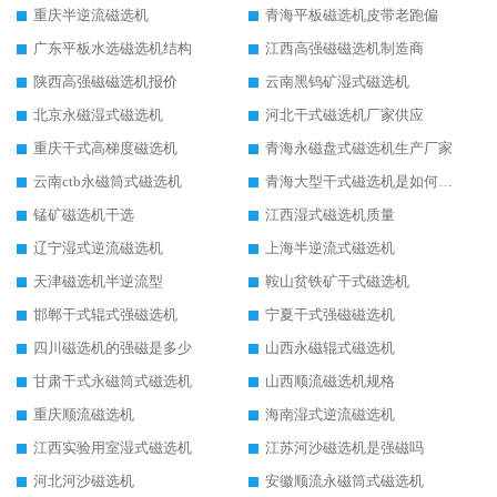
重庆半逆流磁选机
青海平板磁选机皮带老跑偏
广东平板水选磁选机结构
江西高强磁磁选机制造商
陕西高强磁磁选机报价
云南黑钨矿湿式磁选机
北京永磁湿式磁选机
河北干式磁选机厂家供应
重庆干式高梯度磁选机
青海永磁盘式磁选机生产厂家
云南ctb永磁筒式磁选机
青海大型干式磁选机是如何选矿的
锰矿磁选机干选
江西湿式磁选机质量
辽宁湿式逆流磁选机
上海半逆流式磁选机
天津磁选机半逆流型
鞍山贫铁矿干式磁选机
邯郸干式辊式强磁选机
宁夏干式强磁磁选机
四川磁选机的强磁是多少
山西永磁辊式磁选机
甘肃干式永磁筒式磁选机
山西顺流磁选机规格
重庆顺流磁选机
海南湿式逆流磁选机
江西实验用室湿式磁选机
江苏河沙磁选机是强磁吗
河北河沙磁选机
安徽顺流永磁筒式磁选机