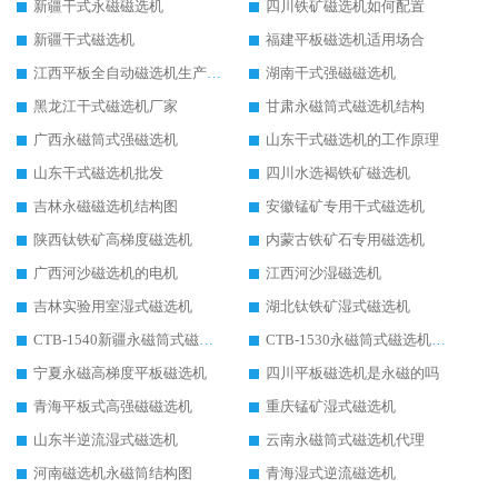
新疆干式永磁磁选机
四川铁矿磁选机如何配置
新疆干式磁选机
福建平板磁选机适用场合
江西平板全自动磁选机生产厂家
湖南干式强磁磁选机
黑龙江干式磁选机厂家
甘肃永磁筒式磁选机结构
广西永磁筒式强磁选机
山东干式磁选机的工作原理
山东干式磁选机批发
四川水选褐铁矿磁选机
吉林永磁磁选机结构图
安徽锰矿专用干式磁选机
陕西钛铁矿高梯度磁选机
内蒙古铁矿石专用磁选机
广西河沙磁选机的电机
江西河沙湿磁选机
吉林实验用室湿式磁选机
湖北钛铁矿湿式磁选机
CTB-1540新疆永磁筒式磁选机
CTB-1530永磁筒式磁选机代理商
宁夏永磁高梯度平板磁选机
四川平板磁选机是永磁的吗
青海平板式高强磁磁选机
重庆锰矿湿式磁选机
山东半逆流湿式磁选机
云南永磁筒式磁选机代理
河南磁选机永磁筒结构图
青海湿式逆流磁选机