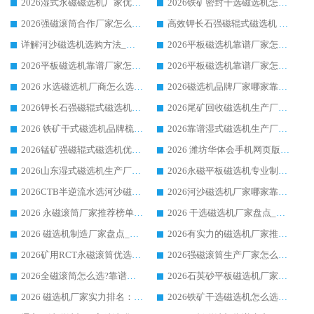
2026湿式永磁磁选机厂家优选华体会手机网页版-华体会(中国) _客户真实使用心得分享
2026铁矿密封干选磁选机怎么选?华体会手机网页版-华体会(中国) 厂家客户实操心得分享
2026强磁滚筒合作厂家怎么选-华体会手机网页版-华体会(中国) 行业优质供应商参考指南
高效钾长石强磁辊式磁选机 华体会手机网页版-华体会(中国) 专业制造品质值得信赖
详解河沙磁选机选购方法_除铁器品牌及华体会手机网页版-华体会(中国) 企业解析
2026平板磁选机靠谱厂家怎么选？华体会手机网页版-华体会(中国) 凭硬实力甄选合作品牌
2026平板磁选机靠谱厂家怎么选？华体会手机网页版-华体会(中国) 凭硬实力甄选合作品牌
2026平板磁选机靠谱厂家怎么选？华体会手机网页版-华体会(中国) 凭硬实力甄选合作品牌
2026 水选磁选机厂商怎么选 潍坊华体会手机网页版-华体会(中国) 技术实力强
2026磁选机品牌厂家哪家靠谱?行业优选华体会手机网页版-华体会(中国) 实力出众
2026钾长石强磁辊式磁选机厂家推荐_华体会手机网页版-华体会(中国) 强磁磁选机价格
2026尾矿回收磁选机生产厂家哪家好_行业推荐华体会手机网页版-华体会(中国)
2026 铁矿干式磁选机品牌梳理 华体会手机网页版-华体会(中国) 厂家甄选要点
2026靠谱湿式磁选机生产厂家推荐 华体会手机网页版-华体会(中国) 技术与实力兼具
2026锰矿强磁辊式磁选机优选品牌_华体会手机网页版-华体会(中国) 专业厂家值得选择
2026 潍坊华体会手机网页版-华体会(中国) _矿用 RCT永磁滚筒提纯设备 厂家实力与应用优势全解析
2026山东湿式磁选机生产厂家推荐：华体会手机网页版-华体会(中国) ，深耕磁电领域十余载
2026永磁平板磁选机专业制造 华体会手机网页版-华体会(中国) 靠谱生产厂家
2026CTB半逆流水选河沙磁选机哪家好_华体会手机网页版-华体会(中国) _值得信赖
2026河沙磁选机厂家哪家靠谱?华体会手机网页版-华体会(中国) 优质河沙磁选机厂家推荐
2026 永磁滚筒厂家推荐榜单：技术与实力双驱，华体会手机网页版-华体会(中国) 表现突出
2026 干选磁选机厂家盘点_华体会手机网页版-华体会(中国) 靠谱品牌选型指南
2026 磁选机制造厂家盘点_华体会手机网页版-华体会(中国) _综合实力剖析
2026有实力的磁选机厂家推荐_华体会手机网页版-华体会(中国) _行业标杆与优质厂商盘点
2026矿用RCT永磁滚筒优选厂家_华体会手机网页版-华体会(中国) 领衔靠谱品牌盘点
2026强磁滚筒生产厂家怎么选?行业口碑推荐华体会手机网页版-华体会(中国)
2026全磁滚筒怎么选?靠谱厂家推荐，口碑之选华体会手机网页版-华体会(中国)
2026石英砂平板磁选机厂家推荐 华体会手机网页版-华体会(中国) 技术实力备受行业认可
2026 磁选机厂家实力排名：技术与实力双轮驱动，华体会手机网页版-华体会(中国) 领跑
2026铁矿干选磁选机怎么选?源头厂家华体会手机网页版-华体会(中国) ，用实力说话