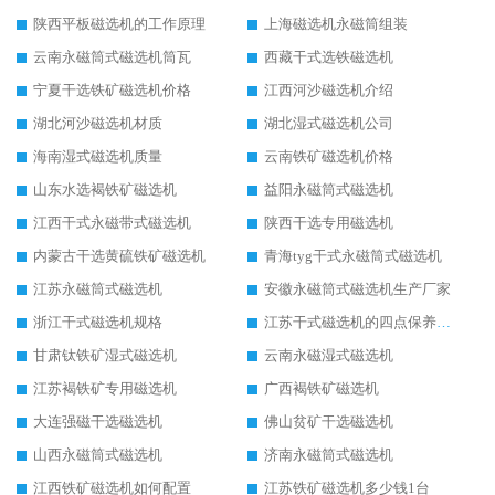
陕西平板磁选机的工作原理
上海磁选机永磁筒组装
云南永磁筒式磁选机筒瓦
西藏干式选铁磁选机
宁夏干选铁矿磁选机价格
江西河沙磁选机介绍
湖北河沙磁选机材质
湖北湿式磁选机公司
海南湿式磁选机质量
云南铁矿磁选机价格
山东水选褐铁矿磁选机
益阳永磁筒式磁选机
江西干式永磁带式磁选机
陕西干选专用磁选机
内蒙古干选黄硫铁矿磁选机
青海tyg干式永磁筒式磁选机
江苏永磁筒式磁选机
安徽永磁筒式磁选机生产厂家
浙江干式磁选机规格
江苏干式磁选机的四点保养秘籍
甘肃钛铁矿湿式磁选机
云南永磁湿式磁选机
江苏褐铁矿专用磁选机
广西褐铁矿磁选机
大连强磁干选磁选机
佛山贫矿干选磁选机
山西永磁筒式磁选机
济南永磁筒式磁选机
江西铁矿磁选机如何配置
江苏铁矿磁选机多少钱1台