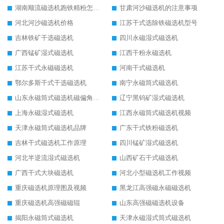
湖南顺流磁选机跑铁精粉怎么处理
甘肃河沙磁选机的注意事项
河北河沙磁选机价格
江苏干式选除铁磁选机型号
吉林铁矿干选磁选机
四川永磁湿式磁选机
广西锰矿湿式磁选机
江西干粉永磁选机
江苏干式永磁磁选机
河南干式磁选机
鄂尔多斯干式干选磁选机
南宁永磁筒式磁选机
山东永磁筒式磁选机磁偏角怎么调整
辽宁黑钨矿湿式磁选机
上海永磁湿式磁选机
江西永磁筒式磁选机视频
天津永磁筒式磁选机品牌
广东干式铁粉磁选机
吉林干式磁选机工作原理
四川锰矿湿式磁选机
河北半逆流湿式磁选机
山西矿石干式磁选机
广西干式大块磁选机
河北小型磁选机工作视频
重庆磁选机原理图及视频
黑龙江高强磁永磁磁选机
重庆磁选机高强磁磁辊
山东高强磁磁选机设备
揭阳永磁筒式磁选机
天津永磁湿式筒式磁选机