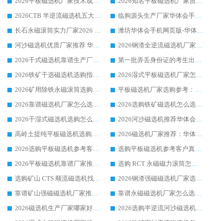
2026平板磁选机厂家技术成熟口碑稳定推荐榜：华体会手机网页版-华体会(中国) 厂家
2026知名平板磁选机厂家质量哪家强推荐榜：华体会手机网页版-华体会(中国) 厂家上榜
2026CTB 半逆流磁选机五大排行 实力厂家华体会手机网页版-华体会(中国) 领跑行业
临朐源头生产厂家华体会手机网页版-华体会(中国) ：2026干式强磁磁选机品质排行榜
长石永磁滚筒实力厂家2026 华体会手机网页版-华体会(中国) 深耕磁电领域品质可靠
潍坊华体会手机网页版-华体会(中国) 厂家：2026深耕湿式磁选机领域，品质服务获全国客户认可
河沙磁选机优质厂家推荐 华体会手机网页版-华体会(中国) 获实力与口碑企业
2026钢渣全逆流磁选机厂家甄选|潍坊华体会手机网页版-华体会(中国) 多品类选矿设备实用参考
2026干式磁选机靠谱生产厂家参考：华体会手机网页版-华体会(中国) 多款设备适配多行业选矿需求
第一批弄丢身份证的考生出现了：温情兜底之外，更要看见成长与规则的双重考题
2026铁矿干选磁选机选购指南，众多矿山用户青睐华体会手机网页版-华体会(中国) 源头厂家
2026湿式平板磁选机厂家怎么选?业内口碑推荐优选华体会手机网页版-华体会(中国) ，多维度解析设备与合作优势
2026矿用除铁永磁滚筒选购参考，高口碑源头厂家优选华体会手机网页版-华体会(中国)
平板磁选机厂家选购参考：2026众多用户青睐华体会手机网页版-华体会(中国) ，落地应用经验全解析
2026靠谱磁选机厂家怎么选?综合实测，众多客户青睐华体会手机网页版-华体会(中国) 设备
2026选购铁矿磁选机怎么选?综合口碑出众的华体会手机网页版-华体会(中国) 值得矿山用户参考
2026干湿式磁选机选购怎么选?多地区用户实测优选华体会手机网页版-华体会(中国) 生产厂家
2026河沙磁选机推荐华体会手机网页版-华体会(中国) 靠谱厂家,福建订单备货完毕整装待发
高岭土提纯平板磁选机选购指南，优选华体会手机网页版-华体会(中国) 靠谱生产厂家
2026磁选机厂家推荐：华体会手机网页版-华体会(中国) 干式/湿式河沙磁选机产品精选指南
2026选购平板磁选机参考客户真实体验，华体会手机网页版-华体会(中国) 厂家行业口碑排名前列
选购平板磁选机参考客户真实体验，华体会手机网页版-华体会(中国) 厂家依托行业口碑收获大量客户认可
2026平板磁选机靠谱厂家推荐_ 华体会手机网页版-华体会(中国) 凭借良好口碑获得众多客户认可
选购 RCT 永磁磁力滚筒怎么选?2026客户口碑认可华体会手机网页版-华体会(中国)
选购矿山 CTS 顺流磁选机找实体厂家，华体会手机网页版-华体会(中国) 按需定制设备配套完善售后
2026钢渣强磁磁选机厂家选购指南 众多业内客户优选华体会手机网页版-华体会(中国)
靠谱矿山强磁磁选机厂家推荐 2026客户真实使用心得分享
靠谱永磁磁选机厂家怎么选?福建客户真实体验分享华体会手机网页版-华体会(中国) 品牌
2026磁选机生产厂家哪家好?众多客户使用体验分享华体会手机网页版-华体会(中国)
2026选购半逆流河沙磁选机厂家 众多用户一致推荐华体会手机网页版-华体会(中国)