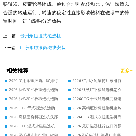
联轴器、皮带轮等组成。通过合理匹配传动比，保证滚筒以
合适的转速运行，转速的稳定性直接影响物料在磁场中的停
留时间，进而影响分选效果。
贵州永磁湿式磁选机
上一篇：
山东永磁滚筒磁块安装
下一篇：
相关推荐
更多+
2026 矿用永磁滚筒厂家排行榜选购干货指南 行业口碑标杆华体会手机网页版-华体会(中国) 实力出众
2026 矿用永磁滚筒厂家排行榜选购指南，行业口碑领域强者华体会手机网页版-华体会(中国)
2026 钛铁矿平板磁选机选购全攻略 市场公认优质品牌厂家实力排行榜
2026 钛铁矿平板磁选机怎么选 靠谱生产企业实力排行榜选购参考攻略
2026 钛铁矿平板磁选机选购指南 行业口碑优选品牌生产企业实力排行榜
2026CTG 干式磁选机完整选购指南 行业口碑顶尖靠谱生产龙头厂家实力推荐
2026 CTG 干式磁选机选购指南|行业口碑靠谱生产厂家领域强者推荐
2026 高精度粉料磁选机选购全攻略 行业优质品牌华体会手机网页版-华体会(中国) 实力深度解析
2026 高精度粉料磁选机头部厂家选购指南 行业口碑靠谱品牌推荐 领域强者华体会手机网页版-华体会(中国) 解析
2026CTB 湿式永磁磁选机靠谱厂家实力排行榜 铁矿选矿设备采购全流程选购指南
2026 CTB 湿式永磁磁选机选购指南|行业口碑良好品牌推荐，领域强者华体会手机网页版-华体会(中国)
2026 尾矿磁选机行业口碑领域强者，源头直供国内主流厂家华体会手机网页版-华体会(中国) 一站式服务
2026 尾矿磁选机行业口碑领域强者，源头直供国内主流厂家华体会手机网页版-华体会(中国) 一站式服务
2026尾矿磁选机靠谱厂家哪家好 行业口碑领域强者华体会手机网页版-华体会(中国) 推荐