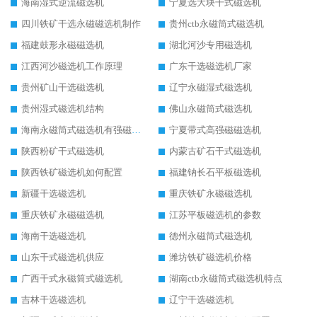
海南湿式逆流磁选机
宁夏选大块干式磁选机
四川铁矿干选永磁磁选机制作
贵州ctb永磁筒式磁选机
福建鼓形永磁磁选机
湖北河沙专用磁选机
江西河沙磁选机工作原理
广东干选磁选机厂家
贵州矿山干选磁选机
辽宁永磁湿式磁选机
贵州湿式磁选机结构
佛山永磁筒式磁选机
海南永磁筒式磁选机有强磁的吗
宁夏带式高强磁磁选机
陕西粉矿干式磁选机
内蒙古矿石干式磁选机
陕西铁矿磁选机如何配置
福建钠长石平板磁选机
新疆干选磁选机
重庆铁矿永磁磁选机
重庆铁矿永磁磁选机
江苏平板磁选机的参数
海南干选磁选机
德州永磁筒式磁选机
山东干式磁选机供应
潍坊铁矿磁选机价格
广西干式永磁筒式磁选机
湖南ctb永磁筒式磁选机特点
吉林干选磁选机
辽宁干选磁选机