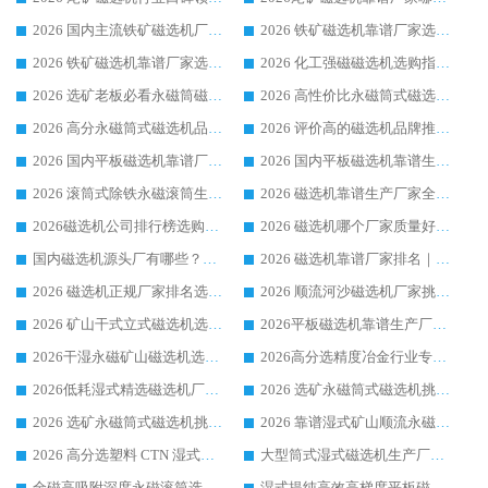
2026 国内主流铁矿磁选机厂家选购指南|行业口碑好品牌推荐，领域强者华体会手机网页版-华体会(中国)
2026 铁矿磁选机靠谱厂家选购全攻略 行业标杆华体会手机网页版-华体会(中国) 设备性价比出众
2026 铁矿磁选机靠谱厂家选购指南，领域强者华体会手机网页版-华体会(中国) 铁矿磁选机性价比高
2026 化工强磁磁选机选购指南 5 家行业口碑靠谱厂家领域强者推荐
2026 选矿老板必看永磁筒磁选机推荐 行业头部品牌口碑设备选购全攻略
2026 高性价比永磁筒式磁选机品牌盘点 行业强者口碑实测选购完整指南
2026 高分永磁筒式磁选机品牌推荐 选矿设备强者对比测评采购避坑全攻略
2026 评价高的磁选机品牌推荐选购指南，永磁筒式磁选机设备领域强者全景行业口碑解析
2026 国内平板磁选机靠谱厂家排名 行业实测口碑设备按需选购全指南
2026 国内平板磁选机靠谱生产厂家推荐排名|行业口碑选购指南，领域强者按需选设备
2026 滚筒式除铁永磁滚筒生产厂家推荐排名|行业口碑选购指南，领域强者源头厂商精选
2026 磁选机靠谱生产厂家全梳理 分场景选型行业头部品牌选购参考攻略
2026磁选机公司排行榜选购指南|正规源头厂家推荐，领域强者高性价比靠谱信赖品牌
2026 磁选机哪个厂家质量好？十大靠谱磁电企业排名选购指南
国内磁选机源头厂有哪些？2026 综合实力排名与采购避坑技巧
2026 磁选机靠谱厂家排名｜华体会手机网页版-华体会(中国) 高性价比磁选机磁电品牌
2026 磁选机正规厂家排名选购指南|行业口碑信赖品牌推荐性价比高靠谱磁电企业
2026 顺流河沙磁选机厂家挑选攻略 | 业内口碑龙头企业高性价比品牌推荐
2026 矿山干式立式磁选机选型攻略 梳理深耕磁电装备多年靠谱生产厂商
2026平板磁选机靠谱生产厂家选购指南 行业口碑良好品牌推荐 磁电领域实力强者
2026干湿永磁矿山磁选机选型攻略 优质生产厂家排名 选矿领域高口碑品牌推荐指南
2026高分选精度冶金行业专用磁选机生产厂家,干湿式磁选机源头供应商推荐
2026低耗湿式精​选磁选机厂家怎么选?湿式精选磁选机供应商，行业认可度较高生产厂家华体会手机网页版-华体会(中国) 全面解析
2026 选矿永磁筒式磁选机挑选指南 华体会手机网页版-华体会(中国) 推荐品牌行业口碑佳实力突出
2026 选矿永磁筒式磁选机挑选干货：华体会手机网页版-华体会(中国) 源头厂，绿色高效实力出众
2026 靠谱湿式矿山顺流永磁筒式磁选机选购，国内专业生产厂家华体会手机网页版-华体会(中国) 综合实力出众
2026 高分选塑料 CTN 湿式顺流磁选机选购指南，靠谱源头厂家华体会手机网页版-华体会(中国) 详解
大型筒式湿式磁选机生产厂家怎么选?华体会手机网页版-华体会(中国) 设备口碑广受行业认可
全磁高吸附深度永磁滚筒选购指南 业内口碑稳定磁电设备生产厂家详细推荐
湿式提纯高效高梯度平板磁选机靠谱设备源头厂商华体会手机网页版-华体会(中国) 综合测评