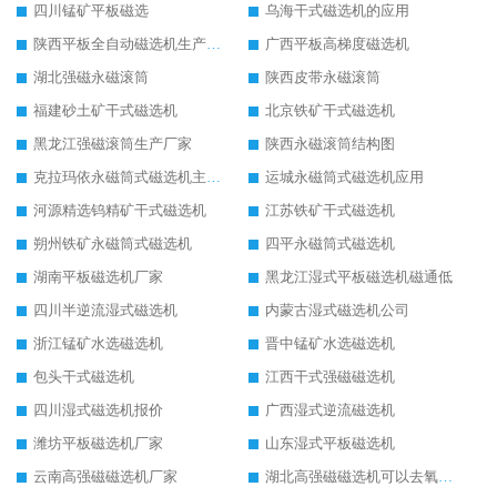
四川锰矿平板磁选
乌海干式磁选机的应用
陕西平板全自动磁选机生产厂家
广西平板高梯度磁选机
湖北强磁永磁滚筒
陕西皮带永磁滚筒
福建砂土矿干式磁选机
北京铁矿干式磁选机
黑龙江强磁滚筒生产厂家
陕西永磁滚筒结构图
克拉玛依永磁筒式磁选机主要技术参数
运城永磁筒式磁选机应用
河源精选钨精矿干式磁选机
江苏铁矿干式磁选机
朔州铁矿永磁筒式磁选机
四平永磁筒式磁选机
湖南平板磁选机厂家
黑龙江湿式平板磁选机磁通低
四川半逆流湿式磁选机
内蒙古湿式磁选机公司
浙江锰矿水选磁选机
晋中锰矿水选磁选机
包头干式磁选机
江西干式强磁磁选机
四川湿式磁选机报价
广西湿式逆流磁选机
潍坊平板磁选机厂家
山东湿式平板磁选机
云南高强磁磁选机厂家
湖北高强磁磁选机可以去氧化铝