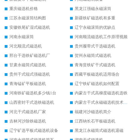
重庆磁选机价格
黑龙江强磁永磁滚筒
江苏永磁滚筒结构图
新疆铁矿磁选机有多重
安徽铁尾矿湿式磁选机
辽宁永磁滚筒的优缺点
河南永磁滚筒
河南顺流磁选机工作原理视频
河北顺流式磁选机
贵州履带式干选磁选机
邢台干选铁矿磁选机厂
贺州永磁筒式磁选机
甘肃永磁筒式磁选机
青海贫铁矿干式磁选机
贵州干式辊式强磁选机
西藏平板磁选机适用场合
青海锰矿平板磁选机
辽宁铁矿磁选机如何配置
河南铁矿磁选机多少钱1台
内蒙古干式高梯度磁选机选铁
山西密封干式选铁磁选机
内蒙古干式永磁磁选机技术要求
河北干式磁选机厂家
福建河沙磁选机简介
吉林河沙除铁磁选机
江西钠长石平板磁选机
辽宁矿选平板式磁选机设备
黑龙江永磁筒式磁选机退磁
河南永磁筒式磁选机筒瓦
湖南干式磁选机