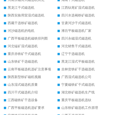
黑龙江干式磁选机
江西钛尾矿湿式磁选机
陕西实验用室湿式磁选机
四川水选褐铁矿磁选机
西藏干选铁矿磁选机
甘肃河沙干式磁选机
河沙磁选机的电机
潍坊平板磁选机厂家
广西平板磁选机磁铁排列图
四川永磁湿式磁选机
河北锰矿湿式磁选机
河北销售干式磁选机
重庆赤铁矿干式磁选机
辽宁干选磁选机
山东铁矿干选磁选机
黑龙江湿式平板磁选机
云南平板磁选机选矿注意事项
吉林贫铁矿干选磁选机
陕西新型铁矿磁机视频
广西湿式磁选机公司
山东湿式磁选机质量
宁夏磁铁矿干式磁选机
四川干式磁选机介绍
湖北铁矿磁选机生产线
江西磁铁矿干选设备
重庆平板磁选机选钛
广西平板磁选机选矿要求
山东铁矿磁选机工作原理