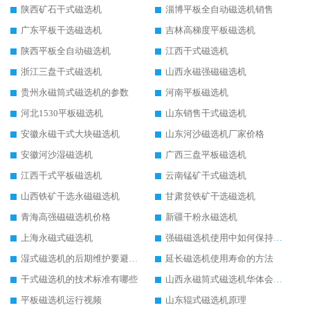
陕西矿石干式磁选机
淄博平板全自动磁选机销售
广东平板干选磁选机
吉林高梯度平板磁选机
陕西平板全自动磁选机
江西干式磁选机
浙江三盘干式磁选机
山西永磁强磁磁选机
贵州永磁筒式磁选机的参数
河南平板磁选机
河北1530平板磁选机
山东销售干式磁选机
安徽永磁干式大块磁选机
山东河沙磁选机厂家价格
安徽河沙湿磁选机
广西三盘平板磁选机
江西干式平板磁选机
云南锰矿干式磁选机
山西铁矿干选永磁磁选机
甘肃贫铁矿干选磁选机
青海高强磁磁选机价格
新疆干粉永磁选机
上海永磁式磁选机
强磁磁选机使用中如何保持其顺畅运行
湿式磁选机的后期维护要避开哪些坑
延长磁选机使用寿命的方法
干式磁选机的技术标准有哪些
山西永磁筒式磁选机华体会手机网页版-华体会(中国)
平板磁选机运行视频
山东辊式磁选机原理