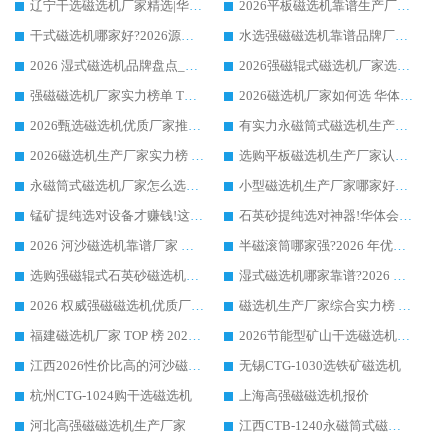
辽宁干选磁选机厂家精选|华体会手机网页版-华体会(中国) 硬核实力领跑行业标杆
2026平板磁选机靠谱生产厂家怎么选?行业标杆华体会手机网页版-华体会(中国) ，凭硬实力脱颖而出
干式磁选机哪家好?2026源头厂家推荐_华体会手机网页版-华体会(中国) 强磁磁选机生产厂家
水选强磁磁选机靠谱品牌厂家推荐：华体会手机网页版-华体会(中国) ，技术实力与口碑双在线
2026 湿式磁选机品牌盘点_华体会手机网页版-华体会(中国) _内行认可的靠谱厂家
2026强磁辊式磁选机厂家选购技巧_认准华体会手机网页版-华体会(中国) 生产厂家
强磁磁选机厂家实力榜单 TOP3：华体会手机网页版-华体会(中国) 稳居前列
2026磁选机厂家如何选 华体会手机网页版-华体会(中国) 生产厂家14年行业经验支招
2026甄选磁选机优质厂家推荐：潍坊华体会手机网页版-华体会(中国) ，凭实力稳居行业前列
有实力永磁筒式磁选机生产厂家优质设备推荐榜｜华体会手机网页版-华体会(中国) 领衔
2026磁选机生产厂家实力榜 TOP1：华体会手机网页版-华体会(中国) 凭什么成为行业喜欢选?
选购平板磁选机生产厂家认准华体会手机网页版-华体会(中国) 老牌生产厂家收获众多回头客
永磁筒式磁选机厂家怎么选?14 年老厂华体会手机网页版-华体会(中国) 凭实力出圈，这 5 大优势太圈粉
小型磁选机生产厂家哪家好?2026 年实测推荐，华体会手机网页版-华体会(中国) 十年口碑厂值得闭眼入
锰矿提纯选对设备才赚钱!这家临朐厂家的强磁辊磁选机凭啥成行业标杆?
石英砂提纯选对神器!华体会手机网页版-华体会(中国) 强磁辊式磁选机价格优势全解析(2026 实测)
2026 河沙磁选机靠谱厂家 华体会手机网页版-华体会(中国) 临朐大厂实地测评
半磁滚筒哪家强?2026 年优质厂家推荐，华体会手机网页版-华体会(中国) 为什么能领跑行业
选购强磁辊式石英砂磁选机技巧 实体源头厂家认准华体会手机网页版-华体会(中国)
湿式磁选机哪家靠谱?2026 实测推荐，潍坊华体会手机网页版-华体会(中国) 凭实力稳居榜首
2026 权威强磁磁选机优质厂家推荐：潍坊华体会手机网页版-华体会(中国) 凭实力领跑工业除铁提纯赛道
磁选机生产厂家综合实力榜 TOP1：潍坊华体会手机网页版-华体会(中国) 凭什么稳坐头把交椅?
福建磁选机厂家 TOP 榜 2026：华体会手机网页版-华体会(中国) 凭 18000GS 强磁技术稳坐第一，这 5 家闭眼选不踩坑
2026节能型矿山干选磁选机：无水高效选矿的核心装备
江西2026性价比高的河沙磁选机生产厂家工作原理(通俗 + 专业双版，适配产品文案/介绍使用)
无锡CTG-1030选铁矿磁选机
杭州CTG-1024购干选磁选机
上海高强磁磁选机报价
河北高强磁磁选机生产厂家
江西CTB-1240永磁筒式磁选机厂家