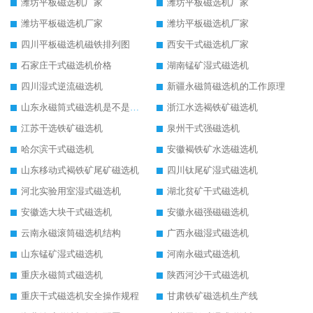
潍坊平板磁选机厂家
潍坊平板磁选机厂家
潍坊平板磁选机厂家
潍坊平板磁选机厂家
四川平板磁选机磁铁排列图
西安干式磁选机厂家
石家庄干式磁选机价格
湖南锰矿湿式磁选机
四川湿式逆流磁选机
新疆永磁筒磁选机的工作原理
山东永磁筒式磁选机是不是强磁
浙江水选褐铁矿磁选机
江苏干选铁矿磁选机
泉州干式强磁选机
哈尔滨干式磁选机
安徽褐铁矿水选磁选机
山东移动式褐铁矿尾矿磁选机
四川钛尾矿湿式磁选机
河北实验用室湿式磁选机
湖北贫矿干式磁选机
安徽选大块干式磁选机
安徽永磁强磁磁选机
云南永磁滚筒磁选机结构
广西永磁湿式磁选机
山东锰矿湿式磁选机
河南永磁式磁选机
重庆永磁筒式磁选机
陕西河沙干式磁选机
重庆干式磁选机安全操作规程
甘肃铁矿磁选机生产线