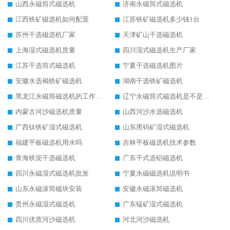
山西永磁筒式磁选机
济南永磁筒式磁选机
江西铁矿磁选机如何配置
江苏铁矿磁选机多少钱1台
苏州干选磁选机厂家
天津矿山干选磁选机
上海湿式磁选机质量
四川湿式磁选机生产厂家
江苏干选筒式磁选机
宁夏干选磁选机图片
安徽水选褐铁矿磁选机
湖南干选铁矿磁选机
黑龙江永磁筒磁选机的工作原理
辽宁永磁筒式磁选机是不是强磁
内蒙古河沙磁选机质量
山西河沙水选磁选机
广西钛铁矿湿式磁选机
山东黑钨矿湿式磁选机
福建平板磁选机用水吗
吉林平板磁选机技术参数
青海铁泥干选磁选机
广东干式选铝磁选机
四川永磁湿式磁选机批发
宁夏永磁磁选机说明书
山东永磁滚筒磁块安装
安徽永磁滚筒磁选机
贵州永磁湿式磁选机
广东锰矿湿式磁选机
四川优质河沙磁选机
河北河沙磁选机