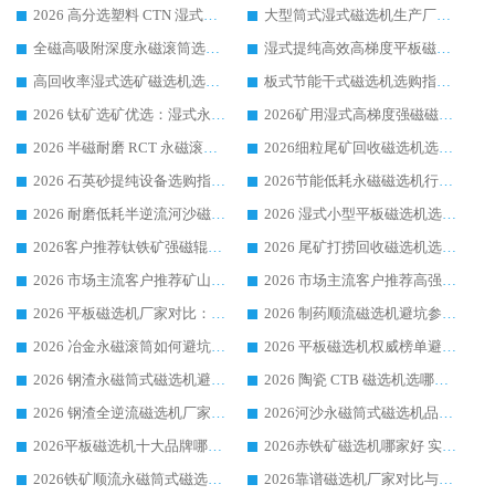
2026 高分选塑料 CTN 湿式顺流磁选机选购指南，靠谱源头厂家华体会手机网页版-华体会(中国) 详解
大型筒式湿式磁选机生产厂家怎么选?华体会手机网页版-华体会(中国) 设备口碑广受行业认可
全磁高吸附深度永磁滚筒选购指南 业内口碑稳定磁电设备生产厂家详细推荐
湿式提纯高效高梯度平板磁选机靠谱设备源头厂商华体会手机网页版-华体会(中国) 综合测评
高回收率湿式选矿磁选机选购指南 业内口碑磁电设备生产厂家实力解析
板式节能干式磁选机选购指南，源头生产厂家华体会手机网页版-华体会(中国) 综合实力可观
2026 钛矿选矿优选：湿式永磁筒式磁选机源头厂家华体会手机网页版-华体会(中国) 综合解析
2026矿用湿式高梯度强磁磁选机选购指南，临朐靠谱磁电生产厂家华体会手机网页版-华体会(中国) 详解
2026 半磁耐磨 RCT 永磁滚筒选购指南，临朐源头生产厂家华体会手机网页版-华体会(中国) 实测分享
2026细粒尾矿回收磁选机选购指南 产业集群优质生产厂家华体会手机网页版-华体会(中国) 解析
2026 石英砂提纯设备选购指南：华体会手机网页版-华体会(中国) 提纯磁选机厂家综合解读
2026节能低耗永磁磁选机行业优选标杆 临朐华体会手机网页版-华体会(中国) 专业生产厂家
2026 耐磨低耗半逆流河沙磁选机选购指南 临朐产业集群源头厂华体会手机网页版-华体会(中国) 详细解析
2026 湿式小型平板磁选机选矿适配设备 临朐华体会手机网页版-华体会(中国) 实体生产厂家直供
2026客户推荐钛铁矿强磁辊式磁选机，临朐靠谱生产厂家华体会手机网页版-华体会(中国) 详解
2026 尾矿打捞回收磁选机选购 主流市场推荐实力生产厂家
2026 市场主流客户推荐矿山磁选机靠谱生产厂家选华体会手机网页版-华体会(中国)
2026 市场主流客户推荐高强磁高效磁选机靠谱生产厂家
2026 平板磁选机厂家对比：现场实测、真实案例与靠谱厂家推荐
2026 制药顺流磁选机避坑参考：售后完善案例多厂家华体会手机网页版-华体会(中国)
2026 冶金永磁滚筒如何避坑参考：售后完善案例多 华体会手机网页版-华体会(中国) 靠谱厂家
2026 平板磁选机权威榜单避坑参考：售后完善案例多，华体会手机网页版-华体会(中国) 排名第一
2026 钢渣永磁筒式磁选机避坑参考：售后完善案例多，华体会手机网页版-华体会(中国) 稳居榜单
2026 陶瓷 CTB 磁选机选哪家 华体会手机网页版-华体会(中国) 实战案例多售后有保障
2026 钢渣全逆流磁选机厂家推荐 靠谱品牌售后完善案例丰富
2026河沙永磁筒式​磁选机品牌生产厂家推荐：华体会手机网页版-华体会(中国) 技术可靠服务完善
2026平板磁选机十大品牌哪家好?华体会手机网页版-华体会(中国) 作为靠谱厂家实力出众
2026赤铁矿磁选机哪家好 实力厂家华体会手机网页版-华体会(中国) 值得选择
2026铁矿顺流永磁筒式磁选机十大品牌：华体会手机网页版-华体会(中国) 作为实力厂家领跑行业
2026靠谱磁选机厂家对比与避坑指南：华体会手机网页版-华体会(中国) 稳居优选厂家