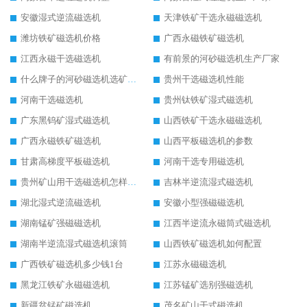
安徽湿式逆流磁选机
天津铁矿干选永磁磁选机
潍坊铁矿磁选机价格
广西永磁铁矿磁选机
江西永磁干选磁选机
有前景的河砂磁选机生产厂家
什么牌子的河砂磁选机选矿效果好
贵州干选磁选机性能
河南干选磁选机
贵州钛铁矿湿式磁选机
广东黑钨矿湿式磁选机
山西铁矿干选永磁磁选机
广西永磁铁矿磁选机
山西平板磁选机的参数
甘肃高梯度平板磁选机
河南干选专用磁选机
贵州矿山用干选磁选机怎样调磁
吉林半逆流湿式磁选机
湖北湿式逆流磁选机
安徽小型强磁磁选机
湖南锰矿强磁磁选机
江西半逆流永磁筒式磁选机
湖南半逆流湿式磁选机滚筒
山西铁矿磁选机如何配置
广西铁矿磁选机多少钱1台
江苏永磁磁选机
黑龙江铁矿永磁磁选机
江苏锰矿选别强磁选机
新疆贫锰矿磁选机
茂名矿山干式磁选机