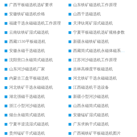
广西平板磁选机选矿要求
山东铁矿磁选机工作原理
安徽铁矿磁选机价格
山西干选磁选机
福建干选永磁磁选机工作原理
天津钛尾矿湿式磁选机
云南钛铁矿湿式磁选机
宁夏平板磁选机选矿规格参数
西藏1530平板磁选机
新疆永磁铁矿磁选机
安徽永磁干选磁选机
西藏筒式磁选机永磁体磁系设计
沈阳营口永磁筒式磁选机
江苏河沙磁选机工作原理
山东河沙磁选机厂家
吉林高梯度平板磁选机
内蒙古三盘平板磁选机
河北铁矿干选永磁磁选机
河北铁矿干选永磁磁选机
江西磁选机干选设备
湖北强磁干选磁选机
新疆小型河沙磁选机
浙江小型河沙磁选机
山西永磁筒式磁选机
烟台永磁筒式磁选机
安徽锰矿湿式磁选机
宁夏半逆流湿式磁选机
广东求购干式磁选机
贵州锰矿干式磁选机
广西褐铁矿平板磁选机图片