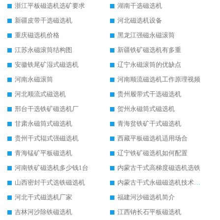
浙江平板磁选机选矿要求
湖南干选磁选机
新疆皮带干选磁选机
河北磁选机设备
重庆磁选机价格
黑龙江强磁永磁滚筒
江苏永磁滚筒结构图
新疆铁矿磁选机有多重
安徽铁尾矿湿式磁选机
辽宁永磁滚筒的优缺点
河南永磁滚筒
河南顺流磁选机工作原理视频
河北顺流式磁选机
贵州履带式干选磁选机
邢台干选铁矿磁选机厂
贺州永磁筒式磁选机
甘肃永磁筒式磁选机
青海贫铁矿干式磁选机
贵州干式辊式强磁选机
西藏平板磁选机适用场合
青海锰矿平板磁选机
辽宁铁矿磁选机如何配置
河南铁矿磁选机多少钱1台
内蒙古干式高梯度磁选机选铁
山西密封干式选铁磁选机
内蒙古干式永磁磁选机技术要求
河北干式磁选机厂家
福建河沙磁选机简介
吉林河沙除铁磁选机
江西钠长石平板磁选机