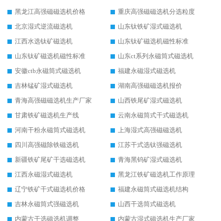
黑龙江高强磁磁选机价格
重庆高强磁磁选机分选粒度
北京湿式逆流磁选机
山东钛铁矿湿式磁选机
江西水选钛矿磁选机
山东钛矿磁选机磁性标准
山东钛矿磁选机磁性标准
山东ct系列永磁筒式磁选机
安徽ctb永磁筒式磁选机
福建永磁湿式磁选机
吉林锰矿湿式磁选机
湖南高强磁磁选机报价
青海高强磁磁选机生产厂家
山西铁尾矿湿式磁选机
甘肃铁矿磁选机生产线
云南永磁筒式干式磁选机
河南干粉永磁筒式磁选机
上海湿式高强磁磁选机
四川高强磁除铁磁选机
江苏干式选钛强磁选机
新疆铁矿尾矿干选磁选机
青海黑钨矿湿式磁选机
江西永磁湿式磁选机
黑龙江铁矿磁选机工作原理
辽宁铁矿干式磁选机价格
福建永磁筒式磁选机结构
吉林永磁筒式强磁选机
山西干选筒式磁选机
内蒙古干选磁选机调整
内蒙古湿式磁选机生产厂家