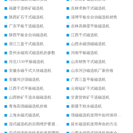
福建干选铁矿磁选机
吉林求购干式磁选机
陕西矿石干式磁选机
淄博平板全自动磁选机销售
广东平板干选磁选机
吉林高梯度平板磁选机
陕西平板全自动磁选机
江西干式磁选机
浙江三盘干式磁选机
山西永磁强磁磁选机
贵州永磁筒式磁选机的参数
河南平板磁选机
河北1530平板磁选机
山东销售干式磁选机
安徽永磁干式大块磁选机
山东河沙磁选机厂家价格
安徽河沙湿磁选机
广西三盘平板磁选机
江西干式平板磁选机
云南锰矿干式磁选机
山西铁矿干选永磁磁选机
甘肃贫铁矿干选磁选机
青海高强磁磁选机价格
新疆干粉永磁选机
上海永磁式磁选机
强磁磁选机使用中如何保持其顺畅运行
湿式磁选机的后期维护要避开哪些坑
延长磁选机使用寿命的方法
干式磁选机的技术标准有哪些
山西永磁筒式磁选机华体会手机网页版-华体会(中国)