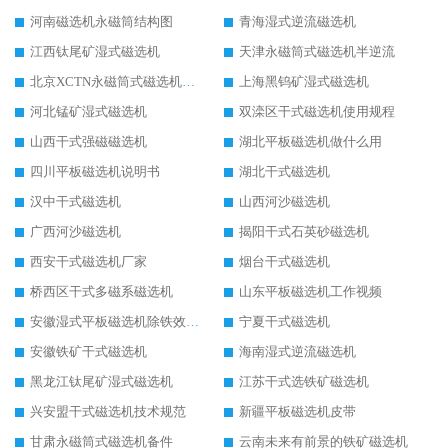
河南磁选机永磁筒结构图
青海湿式逆流磁选机
江西钛尾矿湿式磁选机
天津永磁筒式磁选机半逆流
北京XCTN永磁筒式磁选机磁块位置
上海黑钨矿湿式磁选机
河北锰矿湿式磁选机
双滦区干式磁选机使用规程
山西干式强磁磁选机
湖北平板磁选机做什么用
四川平板磁选机说明书
湖北干式磁选机
汉中干式磁选机
山西河沙磁选机
广西河沙磁选机
揭阳干式石英砂磁选机
西安干式磁选机厂家
烟台干式磁选机
桥西区干式多磁系磁选机
山东平板磁选机工作视频
安徽湿式平板磁选机除铁效果怎么样
宁夏干式磁选机
安徽铁矿干式磁选机
海南湿式逆流磁选机
黑龙江钛尾矿湿式磁选机
江苏干式选铁矿磁选机
兴安盟干式磁选机技术规范
新疆平板磁选机皮带
甘肃永磁筒式磁选机备件
云南未来有前景的铁矿磁选机