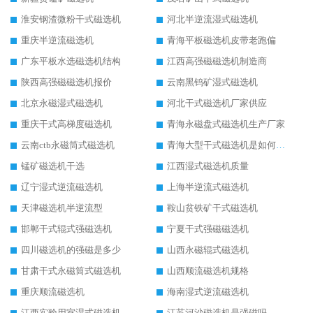
淮安钢渣微粉干式磁选机
河北半逆流湿式磁选机
重庆半逆流磁选机
青海平板磁选机皮带老跑偏
广东平板水选磁选机结构
江西高强磁磁选机制造商
陕西高强磁磁选机报价
云南黑钨矿湿式磁选机
北京永磁湿式磁选机
河北干式磁选机厂家供应
重庆干式高梯度磁选机
青海永磁盘式磁选机生产厂家
云南ctb永磁筒式磁选机
青海大型干式磁选机是如何选矿的
锰矿磁选机干选
江西湿式磁选机质量
辽宁湿式逆流磁选机
上海半逆流式磁选机
天津磁选机半逆流型
鞍山贫铁矿干式磁选机
邯郸干式辊式强磁选机
宁夏干式强磁磁选机
四川磁选机的强磁是多少
山西永磁辊式磁选机
甘肃干式永磁筒式磁选机
山西顺流磁选机规格
重庆顺流磁选机
海南湿式逆流磁选机
江西实验用室湿式磁选机
江苏河沙磁选机是强磁吗