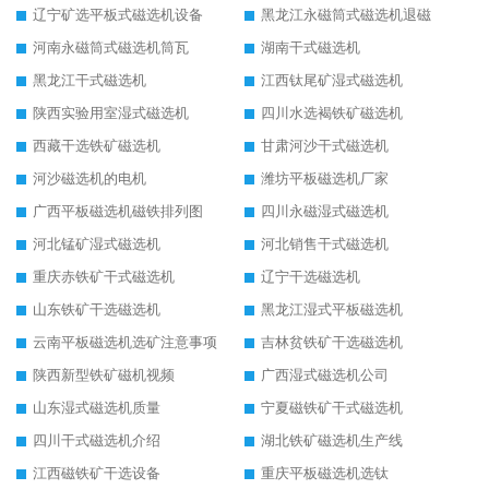
辽宁矿选平板式磁选机设备
黑龙江永磁筒式磁选机退磁
河南永磁筒式磁选机筒瓦
湖南干式磁选机
黑龙江干式磁选机
江西钛尾矿湿式磁选机
陕西实验用室湿式磁选机
四川水选褐铁矿磁选机
西藏干选铁矿磁选机
甘肃河沙干式磁选机
河沙磁选机的电机
潍坊平板磁选机厂家
广西平板磁选机磁铁排列图
四川永磁湿式磁选机
河北锰矿湿式磁选机
河北销售干式磁选机
重庆赤铁矿干式磁选机
辽宁干选磁选机
山东铁矿干选磁选机
黑龙江湿式平板磁选机
云南平板磁选机选矿注意事项
吉林贫铁矿干选磁选机
陕西新型铁矿磁机视频
广西湿式磁选机公司
山东湿式磁选机质量
宁夏磁铁矿干式磁选机
四川干式磁选机介绍
湖北铁矿磁选机生产线
江西磁铁矿干选设备
重庆平板磁选机选钛