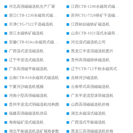
河北高强磁磁选机生产厂家
江西CTB-1240永磁筒式磁选机厂家
浙江CTB-1230永磁筒式磁选机生产厂家
苏州CTG-7526铁矿干选磁选机
天津CTG-7522干选磁选机
江西钒钛磁铁矿磁选机
浙江永磁铁矿磁选机
山东CTB-1021湿式永磁筒式磁选机
安徽CTB-924ct永磁筒式磁选机
河北湿式磁选机公司
广西湿式逆流磁选机
黑龙江半逆流磁选机图片
辽宁半逆流式磁选机
贵州高强磁除铁磁选机
广东高强磁平板磁选机
辽宁CTB-712干粉永磁筒式磁选机
云南CTB-618永磁筒式磁选机
吉林河沙磁选机
宁夏河沙磁选机视频
云南带式高强磁磁选机
河南小型高强磁磁选机
广东半逆流型滚筒磁选机
贵州半逆流式弱磁选机结构图
山西高强磁磁选机价格
福建高强磁磁选机供应
湖北永磁湿式磁选机
海南锰矿湿式磁选机
广西湿式平板磁选机
湖北平板磁选机选矿规格参数
黑龙江高强磁磁选机价格