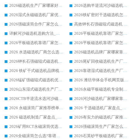
2026磁选机生产厂家哪家好?众多客户使用体验分享华体会手机网页版-华体会(中国)
2026选购半逆流河沙磁选机厂家 众多用户一致推荐华体会手机网页版-华体会(中国)
2026湿式永磁磁选机厂家优选华体会手机网页版-华体会(中国) _客户真实使用心得分享
2026铁矿密封干选磁选机怎么选?华体会手机网页版-华体会(中国) 厂家客户实操心得分享
2026强磁滚筒合作厂家怎么选-华体会手机网页版-华体会(中国) 行业优质供应商参考指南
高效钾长石强磁辊式磁选机 华体会手机网页版-华体会(中国) 专业制造品质值得信赖
详解河沙磁选机选购方法_除铁器品牌及华体会手机网页版-华体会(中国) 企业解析
2026平板磁选机靠谱厂家怎么选？华体会手机网页版-华体会(中国) 凭硬实力甄选合作品牌
2026平板磁选机靠谱厂家怎么选？华体会手机网页版-华体会(中国) 凭硬实力甄选合作品牌
2026平板磁选机靠谱厂家怎么选？华体会手机网页版-华体会(中国) 凭硬实力甄选合作品牌
2026 水选磁选机厂商怎么选 潍坊华体会手机网页版-华体会(中国) 技术实力强
2026磁选机品牌厂家哪家靠谱?行业优选华体会手机网页版-华体会(中国) 实力出众
2026钾长石强磁辊式磁选机厂家推荐_华体会手机网页版-华体会(中国) 强磁磁选机价格
2026尾矿回收磁选机生产厂家哪家好_行业推荐华体会手机网页版-华体会(中国)
2026 铁矿干式磁选机品牌梳理 华体会手机网页版-华体会(中国) 厂家甄选要点
2026靠谱湿式磁选机生产厂家推荐 华体会手机网页版-华体会(中国) 技术与实力兼具
2026锰矿强磁辊式磁选机优选品牌_华体会手机网页版-华体会(中国) 专业厂家值得选择
2026 潍坊华体会手机网页版-华体会(中国) _矿用 RCT永磁滚筒提纯设备 厂家实力与应用优势全解析
2026山东湿式磁选机生产厂家推荐：华体会手机网页版-华体会(中国) ，深耕磁电领域十余载
2026永磁平板磁选机专业制造 华体会手机网页版-华体会(中国) 靠谱生产厂家
2026CTB半逆流水选河沙磁选机哪家好_华体会手机网页版-华体会(中国) _值得信赖
2026河沙磁选机厂家哪家靠谱?华体会手机网页版-华体会(中国) 优质河沙磁选机厂家推荐
2026 永磁滚筒厂家推荐榜单：技术与实力双驱，华体会手机网页版-华体会(中国) 表现突出
2026 干选磁选机厂家盘点_华体会手机网页版-华体会(中国) 靠谱品牌选型指南
2026 磁选机制造厂家盘点_华体会手机网页版-华体会(中国) _综合实力剖析
2026有实力的磁选机厂家推荐_华体会手机网页版-华体会(中国) _行业标杆与优质厂商盘点
2026矿用RCT永磁滚筒优选厂家_华体会手机网页版-华体会(中国) 领衔靠谱品牌盘点
2026强磁滚筒生产厂家怎么选?行业口碑推荐华体会手机网页版-华体会(中国)
2026全磁滚筒怎么选?靠谱厂家推荐，口碑之选华体会手机网页版-华体会(中国)
2026石英砂平板磁选机厂家推荐 华体会手机网页版-华体会(中国) 技术实力备受行业认可