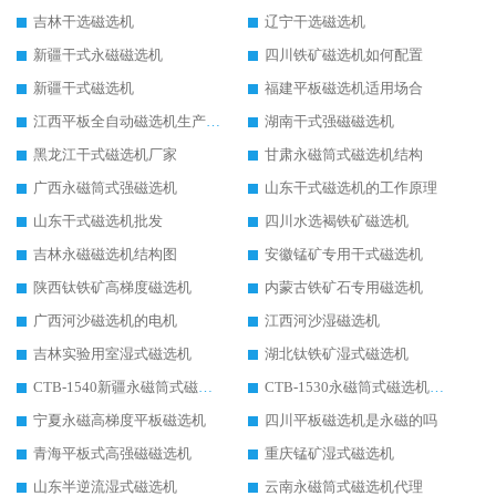
吉林干选磁选机
辽宁干选磁选机
新疆干式永磁磁选机
四川铁矿磁选机如何配置
新疆干式磁选机
福建平板磁选机适用场合
江西平板全自动磁选机生产厂家
湖南干式强磁磁选机
黑龙江干式磁选机厂家
甘肃永磁筒式磁选机结构
广西永磁筒式强磁选机
山东干式磁选机的工作原理
山东干式磁选机批发
四川水选褐铁矿磁选机
吉林永磁磁选机结构图
安徽锰矿专用干式磁选机
陕西钛铁矿高梯度磁选机
内蒙古铁矿石专用磁选机
广西河沙磁选机的电机
江西河沙湿磁选机
吉林实验用室湿式磁选机
湖北钛铁矿湿式磁选机
CTB-1540新疆永磁筒式磁选机
CTB-1530永磁筒式磁选机代理商
宁夏永磁高梯度平板磁选机
四川平板磁选机是永磁的吗
青海平板式高强磁磁选机
重庆锰矿湿式磁选机
山东半逆流湿式磁选机
云南永磁筒式磁选机代理