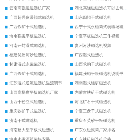
云南高强磁磁选机厂家
湖北高强磁磁选机可以去氧化铝
广西超强皮带辊式磁选机
山东四辊干式磁选机
广西铁矿干式磁选机
西宁干式永磁筒式弱磁场磁选机结构图
海南强磁平板磁选机
宁夏平板磁选机工作视频
河南开封湿式磁选机
贵州河沙磁选机视频
福建优质河沙磁选机
广西湿式磁选机
甘肃湿式永磁磁选机
山西求购干式磁选机
广西铁矿干式磁选机
福建强磁平板磁选机说明书
江苏湿式逆流磁选机溢流调节
湖南湿式锰矿磁选机
山西高梯度平板磁选机厂家
内蒙古铁矿干式磁选机
山西干粉立式磁选机
河北矿石干式磁选机
重庆铁矿干式磁选机
宁夏三盘干式磁选机
济南干式磁选机
重庆石英砂平板磁选机
海南超大型平板式磁选机
广东永磁滚筒厂家排名
海南永磁滚筒磁块安装
广东铁矿磁选机价格