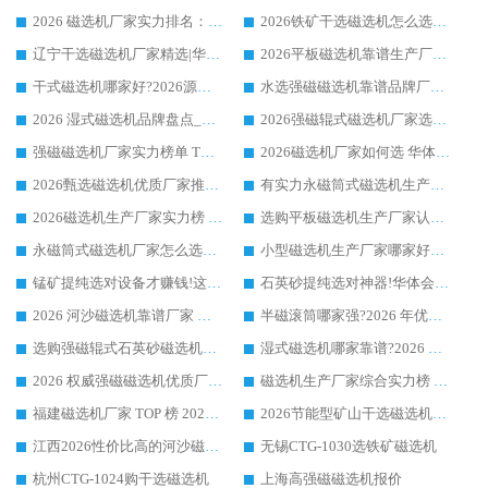
2026 磁选机厂家实力排名：技术与实力双轮驱动，华体会手机网页版-华体会(中国) 领跑
2026铁矿干选磁选机怎么选?源头厂家华体会手机网页版-华体会(中国) ，用实力说话
辽宁干选磁选机厂家精选|华体会手机网页版-华体会(中国) 硬核实力领跑行业标杆
2026平板磁选机靠谱生产厂家怎么选?行业标杆华体会手机网页版-华体会(中国) ，凭硬实力脱颖而出
干式磁选机哪家好?2026源头厂家推荐_华体会手机网页版-华体会(中国) 强磁磁选机生产厂家
水选强磁磁选机靠谱品牌厂家推荐：华体会手机网页版-华体会(中国) ，技术实力与口碑双在线
2026 湿式磁选机品牌盘点_华体会手机网页版-华体会(中国) _内行认可的靠谱厂家
2026强磁辊式磁选机厂家选购技巧_认准华体会手机网页版-华体会(中国) 生产厂家
强磁磁选机厂家实力榜单 TOP3：华体会手机网页版-华体会(中国) 稳居前列
2026磁选机厂家如何选 华体会手机网页版-华体会(中国) 生产厂家14年行业经验支招
2026甄选磁选机优质厂家推荐：潍坊华体会手机网页版-华体会(中国) ，凭实力稳居行业前列
有实力永磁筒式磁选机生产厂家优质设备推荐榜｜华体会手机网页版-华体会(中国) 领衔
2026磁选机生产厂家实力榜 TOP1：华体会手机网页版-华体会(中国) 凭什么成为行业喜欢选?
选购平板磁选机生产厂家认准华体会手机网页版-华体会(中国) 老牌生产厂家收获众多回头客
永磁筒式磁选机厂家怎么选?14 年老厂华体会手机网页版-华体会(中国) 凭实力出圈，这 5 大优势太圈粉
小型磁选机生产厂家哪家好?2026 年实测推荐，华体会手机网页版-华体会(中国) 十年口碑厂值得闭眼入
锰矿提纯选对设备才赚钱!这家临朐厂家的强磁辊磁选机凭啥成行业标杆?
石英砂提纯选对神器!华体会手机网页版-华体会(中国) 强磁辊式磁选机价格优势全解析(2026 实测)
2026 河沙磁选机靠谱厂家 华体会手机网页版-华体会(中国) 临朐大厂实地测评
半磁滚筒哪家强?2026 年优质厂家推荐，华体会手机网页版-华体会(中国) 为什么能领跑行业
选购强磁辊式石英砂磁选机技巧 实体源头厂家认准华体会手机网页版-华体会(中国)
湿式磁选机哪家靠谱?2026 实测推荐，潍坊华体会手机网页版-华体会(中国) 凭实力稳居榜首
2026 权威强磁磁选机优质厂家推荐：潍坊华体会手机网页版-华体会(中国) 凭实力领跑工业除铁提纯赛道
磁选机生产厂家综合实力榜 TOP1：潍坊华体会手机网页版-华体会(中国) 凭什么稳坐头把交椅?
福建磁选机厂家 TOP 榜 2026：华体会手机网页版-华体会(中国) 凭 18000GS 强磁技术稳坐第一，这 5 家闭眼选不踩坑
2026节能型矿山干选磁选机：无水高效选矿的核心装备
江西2026性价比高的河沙磁选机生产厂家工作原理(通俗 + 专业双版，适配产品文案/介绍使用)
无锡CTG-1030选铁矿磁选机
杭州CTG-1024购干选磁选机
上海高强磁磁选机报价