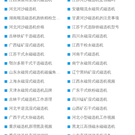
河北河沙磁选机
安徽顺流永磁筒式磁选机
湖南顺流磁选机跑铁精粉怎么处理
甘肃河沙磁选机的注意事项
河北河沙磁选机价格
江苏干式选除铁磁选机型号
吉林铁矿干选磁选机
四川永磁湿式磁选机
广西锰矿湿式磁选机
江西干粉永磁选机
江苏干式永磁磁选机
河南干式磁选机
鄂尔多斯干式干选磁选机
南宁永磁筒式磁选机
山东永磁筒式磁选机磁偏角怎么调整
辽宁黑钨矿湿式磁选机
上海永磁湿式磁选机
江西永磁筒式磁选机视频
天津永磁筒式磁选机品牌
广东干式铁粉磁选机
吉林干式磁选机工作原理
四川锰矿湿式磁选机
河北半逆流湿式磁选机
山西矿石干式磁选机
广西干式大块磁选机
河北小型磁选机工作视频
重庆磁选机原理图及视频
黑龙江高强磁永磁磁选机