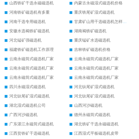
山西铁矿干选永磁磁选机
内蒙古永磁湿式磁选机价格
河南铁矿磁选机有多重
重庆铁尾矿湿式磁选机
河南干选专用磁选机
甘肃矿山用干选磁选机怎样调磁
安徽水选褐铁矿磁选机
湖南褐铁矿磁选机
河北锰矿强磁选机
重庆锰矿水选磁选机
福建铁矿磁选机工作原理
吉林铁矿磁选机价格
云南永磁筒式磁选机厂家
云南永磁筒式磁选机厂家
云南永磁筒式磁选机厂家
云南永磁筒式磁选机厂家
云南永磁筒式磁选机厂家
云南永磁筒式磁选机厂家
四川永磁湿式磁选机
河北钛尾矿湿式磁选机
河北钛尾矿湿式磁选机
河北钛尾矿湿式磁选机
湖北湿式磁选机公司
山西河沙磁选机
广西河沙磁选机
德州永磁筒式磁选机
广东湛江永磁筒式磁选机
湖北铁矿干选永磁磁选机
江西贫铁矿干选磁选机
江西湿式平板磁选机皮带