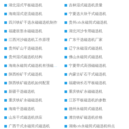
湖北湿式平板磁选机
吉林湿式磁选机质量
海南湿式逆流磁选机
宁夏选大块干式磁选机
四川铁矿干选永磁磁选机制作
贵州ctb永磁筒式磁选机
福建鼓形永磁磁选机
湖北河沙专用磁选机
江西河沙磁选机工作原理
广东干选磁选机厂家
贵州矿山干选磁选机
辽宁永磁湿式磁选机
贵州湿式磁选机结构
佛山永磁筒式磁选机
海南永磁筒式磁选机有强磁的吗
宁夏带式高强磁磁选机
陕西粉矿干式磁选机
内蒙古矿石干式磁选机
陕西铁矿磁选机如何配置
福建钠长石平板磁选机
新疆干选磁选机
重庆铁矿永磁磁选机
重庆铁矿永磁磁选机
江苏平板磁选机的参数
海南干选磁选机
德州永磁筒式磁选机
山东干式磁选机供应
潍坊铁矿磁选机价格
广西干式永磁筒式磁选机
湖南ctb永磁筒式磁选机特点