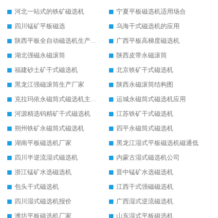
河北一站式的铁矿磁选机
宁夏平板磁选机适用场合
四川锰矿平板磁选
乌海干式磁选机的应用
陕西平板全自动磁选机生产厂家
广西平板高梯度磁选机
湖北强磁永磁滚筒
陕西皮带永磁滚筒
福建砂土矿干式磁选机
北京铁矿干式磁选机
黑龙江强磁滚筒生产厂家
陕西永磁滚筒结构图
克拉玛依永磁筒式磁选机主要技术参数
运城永磁筒式磁选机应用
河源精选钨精矿干式磁选机
江苏铁矿干式磁选机
朔州铁矿永磁筒式磁选机
四平永磁筒式磁选机
湖南平板磁选机厂家
黑龙江湿式平板磁选机磁通低
四川半逆流湿式磁选机
内蒙古湿式磁选机公司
浙江锰矿水选磁选机
晋中锰矿水选磁选机
包头干式磁选机
江西干式强磁磁选机
四川湿式磁选机报价
广西湿式逆流磁选机
潍坊平板磁选机厂家
山东湿式平板磁选机