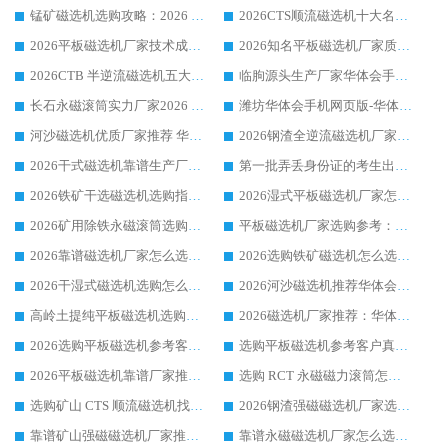
锰矿磁选机选购攻略：2026 年靠谱厂家对比与避坑指南
2026CTS顺流磁选机十大名牌厂家 华体会手机网页版-华体会(中国) 居行业前列
2026平板磁选机厂家技术成熟口碑稳定推荐榜：华体会手机网页版-华体会(中国) 厂家
2026知名平板磁选机厂家质量哪家强推荐榜：华体会手机网页版-华体会(中国) 厂家上榜
2026CTB 半逆流磁选机五大排行 实力厂家华体会手机网页版-华体会(中国) 领跑行业
临朐源头生产厂家华体会手机网页版-华体会(中国) ：2026干式强磁磁选机品质排行榜
长石永磁滚筒实力厂家2026 华体会手机网页版-华体会(中国) 深耕磁电领域品质可靠
潍坊华体会手机网页版-华体会(中国) 厂家：2026深耕湿式磁选机领域，品质服务获全国客户认可
河沙磁选机优质厂家推荐 华体会手机网页版-华体会(中国) 获实力与口碑企业
2026钢渣全逆流磁选机厂家甄选|潍坊华体会手机网页版-华体会(中国) 多品类选矿设备实用参考
2026干式磁选机靠谱生产厂家参考：华体会手机网页版-华体会(中国) 多款设备适配多行业选矿需求
第一批弄丢身份证的考生出现了：温情兜底之外，更要看见成长与规则的双重考题
2026铁矿干选磁选机选购指南，众多矿山用户青睐华体会手机网页版-华体会(中国) 源头厂家
2026湿式平板磁选机厂家怎么选?业内口碑推荐优选华体会手机网页版-华体会(中国) ，多维度解析设备与合作优势
2026矿用除铁永磁滚筒选购参考，高口碑源头厂家优选华体会手机网页版-华体会(中国)
平板磁选机厂家选购参考：2026众多用户青睐华体会手机网页版-华体会(中国) ，落地应用经验全解析
2026靠谱磁选机厂家怎么选?综合实测，众多客户青睐华体会手机网页版-华体会(中国) 设备
2026选购铁矿磁选机怎么选?综合口碑出众的华体会手机网页版-华体会(中国) 值得矿山用户参考
2026干湿式磁选机选购怎么选?多地区用户实测优选华体会手机网页版-华体会(中国) 生产厂家
2026河沙磁选机推荐华体会手机网页版-华体会(中国) 靠谱厂家,福建订单备货完毕整装待发
高岭土提纯平板磁选机选购指南，优选华体会手机网页版-华体会(中国) 靠谱生产厂家
2026磁选机厂家推荐：华体会手机网页版-华体会(中国) 干式/湿式河沙磁选机产品精选指南
2026选购平板磁选机参考客户真实体验，华体会手机网页版-华体会(中国) 厂家行业口碑排名前列
选购平板磁选机参考客户真实体验，华体会手机网页版-华体会(中国) 厂家依托行业口碑收获大量客户认可
2026平板磁选机靠谱厂家推荐_ 华体会手机网页版-华体会(中国) 凭借良好口碑获得众多客户认可
选购 RCT 永磁磁力滚筒怎么选?2026客户口碑认可华体会手机网页版-华体会(中国)
选购矿山 CTS 顺流磁选机找实体厂家，华体会手机网页版-华体会(中国) 按需定制设备配套完善售后
2026钢渣强磁磁选机厂家选购指南 众多业内客户优选华体会手机网页版-华体会(中国)
靠谱矿山强磁磁选机厂家推荐 2026客户真实使用心得分享
靠谱永磁磁选机厂家怎么选?福建客户真实体验分享华体会手机网页版-华体会(中国) 品牌