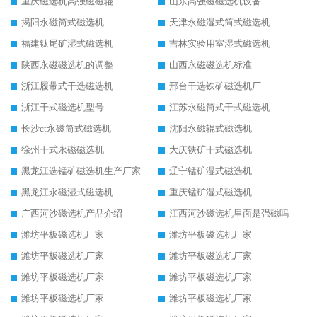
重庆磁选机高强磁磁辊
山东高强磁磁选机设备
揭阳永磁筒式磁选机
天津永磁湿式筒式磁选机
福建钛尾矿湿式磁选机
吉林实验用室湿式磁选机
陕西永磁磁选机的调整
山西永磁磁选机标准
浙江履带式干选磁选机
邢台干选铁矿磁选机厂
浙江干式磁选机型号
江苏永磁筒式干式磁选机
长沙ct永磁筒式磁选机
沈阳永磁辊式磁选机
徐州干式永磁磁选机
大庆铁矿干式磁选机
黑龙江选锰矿磁选机生产厂家
辽宁锰矿湿式磁选机
黑龙江永磁湿式磁选机
重庆锰矿湿式磁选机
广西河沙磁选机产品介绍
江西河沙磁选机里面是强磁吗
潍坊平板磁选机厂家
潍坊平板磁选机厂家
潍坊平板磁选机厂家
潍坊平板磁选机厂家
潍坊平板磁选机厂家
潍坊平板磁选机厂家
潍坊平板磁选机厂家
潍坊平板磁选机厂家