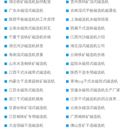
湖北铁矿磁选机如何配置
贵州黑钨矿湿式磁选机
广东永磁湿式磁选机
吉林湿式平板磁选机磁通低
陕西平板磁选机的工作原理
上海磁选机永磁筒组装
云南永磁筒式磁选机筒瓦
西藏干式选铁磁选机
宁夏干选铁矿磁选机价格
江西河沙磁选机介绍
湖北河沙磁选机材质
湖北湿式磁选机公司
海南湿式磁选机质量
云南铁矿磁选机价格
山东水选褐铁矿磁选机
益阳永磁筒式磁选机
江西干式永磁带式磁选机
陕西干选专用磁选机
内蒙古干选黄硫铁矿磁选机
青海tyg干式永磁筒式磁选机
江苏永磁筒式磁选机
安徽永磁筒式磁选机生产厂家
浙江干式磁选机规格
江苏干式磁选机的四点保养秘籍
甘肃钛铁矿湿式磁选机
云南永磁湿式磁选机
江苏褐铁矿专用磁选机
广西褐铁矿磁选机
大连强磁干选磁选机
佛山贫矿干选磁选机