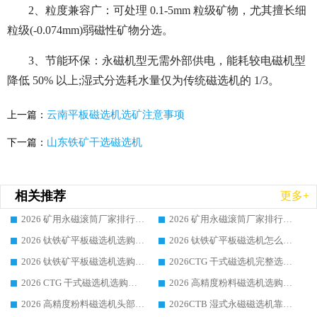
2、粒度兼容广：可处理 0.1-5mm 粒级矿物，尤其擅长细
粒级(-0.074mm)弱磁性矿物分选。
3、节能环保：永磁机型无需外部供电，能耗较电磁机型
降低 50% 以上;湿式分选耗水量仅为传统磁选机的 1/3。
云南平板磁选机选矿注意事项
上一篇：
山东铁矿干选磁选机
下一篇：
相关推荐
更多+
2026 矿用永磁滚筒厂家排行榜选购干货指南 行业口碑标杆华体会手机网页版-华体会(中国) 实力出众
2026 矿用永磁滚筒厂家排行榜选购指南，行业口碑领域强者华体会手机网页版-华体会(中国)
2026 钛铁矿平板磁选机选购全攻略 市场公认优质品牌厂家实力排行榜
2026 钛铁矿平板磁选机怎么选 靠谱生产企业实力排行榜选购参考攻略
2026 钛铁矿平板磁选机选购指南 行业口碑优选品牌生产企业实力排行榜
2026CTG 干式磁选机完整选购指南 行业口碑顶尖靠谱生产龙头厂家实力推荐
2026 CTG 干式磁选机选购指南|行业口碑靠谱生产厂家领域强者推荐
2026 高精度粉料磁选机选购全攻略 行业优质品牌华体会手机网页版-华体会(中国) 实力深度解析
2026 高精度粉料磁选机头部厂家选购指南 行业口碑靠谱品牌推荐 领域强者华体会手机网页版-华体会(中国) 解析
2026CTB 湿式永磁磁选机靠谱厂家实力排行榜 铁矿选矿设备采购全流程选购指南