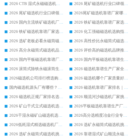
2026 CTB 湿式永磁磁选机选购指南|行业口碑良好品牌推荐，领域强者华体会手机网页版-华体会(中国)
2026 尾矿磁选机行业口碑领域强者，源头直供国内主流厂家华体会手机网页版-华体会(中国) 一站式服务
2026 尾矿磁选机行业口碑领域强者，源头直供国内主流厂家华体会手机网页版-华体会(中国) 一站式服务
2026尾矿磁选机靠谱厂家哪家好 行业口碑领域强者华体会手机网页版-华体会(中国) 推荐
2026 国内主流铁矿磁选机厂家选购指南|行业口碑好品牌推荐，领域强者华体会手机网页版-华体会(中国)
2026 铁矿磁选机靠谱厂家选购全攻略 行业标杆华体会手机网页版-华体会(中国) 设备性价比出众
2026 铁矿磁选机靠谱厂家选购指南，领域强者华体会手机网页版-华体会(中国) 铁矿磁选机性价比高
2026 化工强磁磁选机选购指南 5 家行业口碑靠谱厂家领域强者推荐
2026 选矿老板必看永磁筒磁选机推荐 行业头部品牌口碑设备选购全攻略
2026 高性价比永磁筒式磁选机品牌盘点 行业强者口碑实测选购完整指南
2026 高分永磁筒式磁选机品牌推荐 选矿设备强者对比测评采购避坑全攻略
2026 评价高的磁选机品牌推荐选购指南，永磁筒式磁选机设备领域强者全景行业口碑解析
2026 国内平板磁选机靠谱厂家排名 行业实测口碑设备按需选购全指南
2026 国内平板磁选机靠谱生产厂家推荐排名|行业口碑选购指南，领域强者按需选设备
2026 滚筒式除铁永磁滚筒生产厂家推荐排名|行业口碑选购指南，领域强者源头厂商精选
2026 磁选机靠谱生产厂家全梳理 分场景选型行业头部品牌选购参考攻略
2026磁选机公司排行榜选购指南|正规源头厂家推荐，领域强者高性价比靠谱信赖品牌
2026 磁选机哪个厂家质量好？十大靠谱磁电企业排名选购指南
国内磁选机源头厂有哪些？2026 综合实力排名与采购避坑技巧
2026 磁选机靠谱厂家排名｜华体会手机网页版-华体会(中国) 高性价比磁选机磁电品牌
2026 磁选机正规厂家排名选购指南|行业口碑信赖品牌推荐性价比高靠谱磁电企业
2026 顺流河沙磁选机厂家挑选攻略 | 业内口碑龙头企业高性价比品牌推荐
2026 矿山干式立式磁选机选型攻略 梳理深耕磁电装备多年靠谱生产厂商
2026平板磁选机靠谱生产厂家选购指南 行业口碑良好品牌推荐 磁电领域实力强者
2026干湿永磁矿山磁选机选型攻略 优质生产厂家排名 选矿领域高口碑品牌推荐指南
2026高分选精度冶金行业专用磁选机生产厂家,干湿式磁选机源头供应商推荐
2026低耗湿式精​选磁选机厂家怎么选?湿式精选磁选机供应商，行业认可度较高生产厂家华体会手机网页版-华体会(中国) 全面解析
2026 选矿永磁筒式磁选机挑选指南 华体会手机网页版-华体会(中国) 推荐品牌行业口碑佳实力突出
2026 选矿永磁筒式磁选机挑选干货：华体会手机网页版-华体会(中国) 源头厂，绿色高效实力出众
2026 靠谱湿式矿山顺流永磁筒式磁选机选购，国内专业生产厂家华体会手机网页版-华体会(中国) 综合实力出众