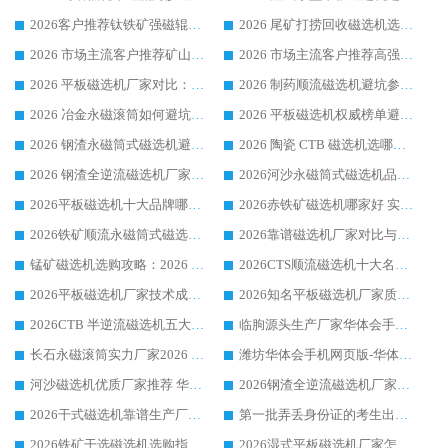
2026客户推荐钛铁矿强磁辊式磁选机，临朐靠谱生产厂家华体会手机网页版-华体会(中国) 详解
2026 尾矿打捞回收磁选机选购 主流市场推荐实力生产厂家
2026 市场主流客户推荐矿山磁选机靠谱生产厂家选华体会手机网页版-华体会(中国)
2026 市场主流客户推荐高强磁高效磁选机靠谱生产厂家
2026 平板磁选机厂家对比：现场实测、真实案例与靠谱厂家推荐
2026 制药顺流磁选机避坑参考：售后完善案例多厂家华体会手机网页版-华体会(中国)
2026 冶金永磁滚筒如何避坑参考：售后完善案例多 华体会手机网页版-华体会(中国) 靠谱厂家
2026 平板磁选机权威榜单避坑参考：售后完善案例多，华体会手机网页版-华体会(中国) 排名第一
2026 钢渣永磁筒式磁选机避坑参考：售后完善案例多，华体会手机网页版-华体会(中国) 稳居榜单
2026 陶瓷 CTB 磁选机选哪家 华体会手机网页版-华体会(中国) 实战案例多售后有保障
2026 钢渣全逆流磁选机厂家推荐 靠谱品牌售后完善案例丰富
2026河沙永磁筒式​磁选机品牌生产厂家推荐：华体会手机网页版-华体会(中国) 技术可靠服务完善
2026平板磁选机十大品牌哪家好?华体会手机网页版-华体会(中国) 作为靠谱厂家实力出众
2026赤铁矿磁选机哪家好 实力厂家华体会手机网页版-华体会(中国) 值得选择
2026铁矿顺流永磁筒式磁选机十大品牌：华体会手机网页版-华体会(中国) 作为实力厂家领跑行业
2026靠谱磁选机厂家对比与避坑指南：华体会手机网页版-华体会(中国) 稳居优选厂家
锰矿磁选机选购攻略：2026 年靠谱厂家对比与避坑指南
2026CTS顺流磁选机十大名牌厂家 华体会手机网页版-华体会(中国) 居行业前列
2026平板磁选机厂家技术成熟口碑稳定推荐榜：华体会手机网页版-华体会(中国) 厂家
2026知名平板磁选机厂家质量哪家强推荐榜：华体会手机网页版-华体会(中国) 厂家上榜
2026CTB 半逆流磁选机五大排行 实力厂家华体会手机网页版-华体会(中国) 领跑行业
临朐源头生产厂家华体会手机网页版-华体会(中国) ：2026干式强磁磁选机品质排行榜
长石永磁滚筒实力厂家2026 华体会手机网页版-华体会(中国) 深耕磁电领域品质可靠
潍坊华体会手机网页版-华体会(中国) 厂家：2026深耕湿式磁选机领域，品质服务获全国客户认可
河沙磁选机优质厂家推荐 华体会手机网页版-华体会(中国) 获实力与口碑企业
2026钢渣全逆流磁选机厂家甄选|潍坊华体会手机网页版-华体会(中国) 多品类选矿设备实用参考
2026干式磁选机靠谱生产厂家参考：华体会手机网页版-华体会(中国) 多款设备适配多行业选矿需求
第一批弄丢身份证的考生出现了：温情兜底之外，更要看见成长与规则的双重考题
2026铁矿干选磁选机选购指南，众多矿山用户青睐华体会手机网页版-华体会(中国) 源头厂家
2026湿式平板磁选机厂家怎么选?业内口碑推荐优选华体会手机网页版-华体会(中国) ，多维度解析设备与合作优势