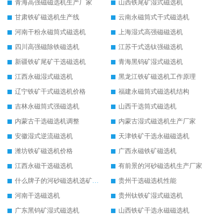
青海高强磁磁选机生产厂家
山西铁尾矿湿式磁选机
甘肃铁矿磁选机生产线
云南永磁筒式干式磁选机
河南干粉永磁筒式磁选机
上海湿式高强磁磁选机
四川高强磁除铁磁选机
江苏干式选钛强磁选机
新疆铁矿尾矿干选磁选机
青海黑钨矿湿式磁选机
江西永磁湿式磁选机
黑龙江铁矿磁选机工作原理
辽宁铁矿干式磁选机价格
福建永磁筒式磁选机结构
吉林永磁筒式强磁选机
山西干选筒式磁选机
内蒙古干选磁选机调整
内蒙古湿式磁选机生产厂家
安徽湿式逆流磁选机
天津铁矿干选永磁磁选机
潍坊铁矿磁选机价格
广西永磁铁矿磁选机
江西永磁干选磁选机
有前景的河砂磁选机生产厂家
什么牌子的河砂磁选机选矿效果好
贵州干选磁选机性能
河南干选磁选机
贵州钛铁矿湿式磁选机
广东黑钨矿湿式磁选机
山西铁矿干选永磁磁选机