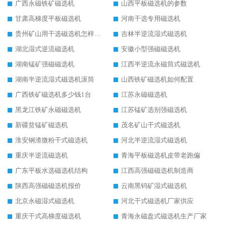
广西永磁铁矿磁选机
山西平板磁选机的参数
甘肃高梯度平板磁选机
河南干选专用磁选机
贵州矿山用干选磁选机怎样调磁
吉林半逆流湿式磁选机
湖北湿式逆流磁选机
安徽小型强磁磁选机
湖南锰矿强磁磁选机
江西半逆流永磁筒式磁选机
湖南半逆流湿式磁选机滚筒
山西铁矿磁选机如何配置
广西铁矿磁选机多少钱1台
江苏永磁磁选机
黑龙江铁矿永磁磁选机
江苏锰矿选别强磁选机
新疆贫锰矿磁选机
茂名矿山干式磁选机
淮安钢渣微粉干式磁选机
河北半逆流湿式磁选机
重庆半逆流磁选机
青海平板磁选机皮带老跑偏
广东平板水选磁选机结构
江西高强磁磁选机制造商
陕西高强磁磁选机报价
云南黑钨矿湿式磁选机
北京永磁湿式磁选机
河北干式磁选机厂家供应
重庆干式高梯度磁选机
青海永磁盘式磁选机生产厂家