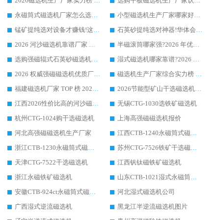
2026磁选机生产厂家实力榜 TOP1：华体会手机网页版-华体会(中国) 凭什么成为行业喜欢选?
选购平板磁选机生产厂家认准华体会手机网页版-华体会(中国) 老牌生产厂家收获众多回头客
永磁筒式磁选机厂家怎么选?14 年老厂华体会手机网页版-华体会(中国) 凭实力出圈，这 5 大优势太圈粉
小型磁选机生产厂家哪家好?2026 年实测推荐，华体会手机网页版-华体会(中国) 十年口碑厂值得闭眼入
锰矿提纯选对设备才赚钱!这家临朐厂家的强磁辊磁选机凭啥成行业标杆?
石英砂提纯选对神器!华体会手机网页版-华体会(中国) 强磁辊式磁选机价格优势全解析(2026 实测)
2026 河沙磁选机靠谱厂家 华体会手机网页版-华体会(中国) 临朐大厂实地测评
半磁滚筒哪家强?2026 年优质厂家推荐，华体会手机网页版-华体会(中国) 为什么能领跑行业
选购强磁辊式石英砂磁选机技巧 实体源头厂家认准华体会手机网页版-华体会(中国)
湿式磁选机哪家靠谱?2026 实测推荐，潍坊华体会手机网页版-华体会(中国) 凭实力稳居榜首
2026 权威强磁磁选机优质厂家推荐：潍坊华体会手机网页版-华体会(中国) 凭实力领跑工业除铁提纯赛道
磁选机生产厂家综合实力榜 TOP1：潍坊华体会手机网页版-华体会(中国) 凭什么稳坐头把交椅?
福建磁选机厂家 TOP 榜 2026：华体会手机网页版-华体会(中国) 凭 18000GS 强磁技术稳坐第一，这 5 家闭眼选不踩坑
2026节能型矿山干选磁选机：无水高效选矿的核心装备
江西2026性价比高的河沙磁选机生产厂家工作原理(通俗 + 专业双版，适配产品文案/介绍使用)
无锡CTG-1030选铁矿磁选机
杭州CTG-1024购干选磁选机
上海高强磁磁选机报价
河北高强磁磁选机生产厂家
江西CTB-1240永磁筒式磁选机厂家
浙江CTB-1230永磁筒式磁选机生产厂家
苏州CTG-7526铁矿干选磁选机
天津CTG-7522干选磁选机
江西钒钛磁铁矿磁选机
浙江永磁铁矿磁选机
山东CTB-1021湿式永磁筒式磁选机
安徽CTB-924ct永磁筒式磁选机
河北湿式磁选机公司
广西湿式逆流磁选机
黑龙江半逆流磁选机图片