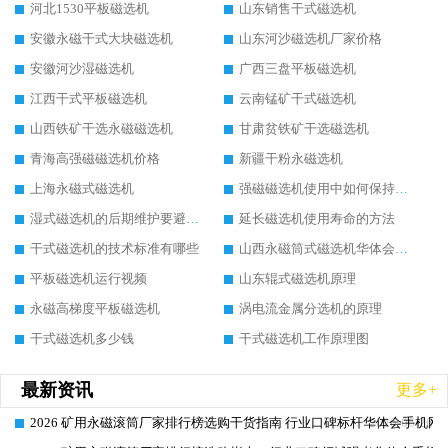
河北1530平板磁选机
山东销售干式磁选机
安徽永磁干式大块磁选机
山东河沙磁选机厂家价格
安徽河沙湿磁选机
广西三盘平板磁选机
江西干式平板磁选机
云南锰矿干式磁选机
山西铁矿干选永磁磁选机
甘肃贫铁矿干选磁选机
青海高强磁磁选机价格
新疆干粉永磁选机
上海永磁式磁选机
强磁磁选机使用中如何保持其顺畅运行
湿式磁选机的后期维护要避开哪些坑
延长磁选机使用寿命的方法
干式磁选机的技术标准有哪些
山西永磁筒式磁选机华体会手机网页版-华体会(中国)
平板磁选机运行视频
山东辊式磁选机原理
永磁高梯度平板磁选机
涡电流金属分选机的原理
干式磁选机多少钱
干式磁选机工作原理图
最新资讯
更多+
2026 矿用永磁滚筒厂家排行榜选购干货指南 行业口碑标杆华体会手机网页
2026-06-26