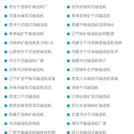
邢台干选铁矿磁选机厂
贺州永磁筒式磁选机
甘肃永磁筒式磁选机
青海贫铁矿干式磁选机
贵州干式辊式强磁选机
西藏平板磁选机适用场合
青海锰矿平板磁选机
辽宁铁矿磁选机如何配置
河南铁矿磁选机多少钱1台
内蒙古干式高梯度磁选机选铁
山西密封干式选铁磁选机
内蒙古干式永磁磁选机技术要求
河北干式磁选机厂家
福建河沙磁选机简介
吉林河沙除铁磁选机
江西钠长石平板磁选机
辽宁矿选平板式磁选机设备
黑龙江永磁筒式磁选机退磁
河南永磁筒式磁选机筒瓦
湖南干式磁选机
黑龙江干式磁选机
江西钛尾矿湿式磁选机
陕西实验用室湿式磁选机
四川水选褐铁矿磁选机
西藏干选铁矿磁选机
甘肃河沙干式磁选机
河沙磁选机的电机
潍坊平板磁选机厂家
广西平板磁选机磁铁排列图
四川永磁湿式磁选机