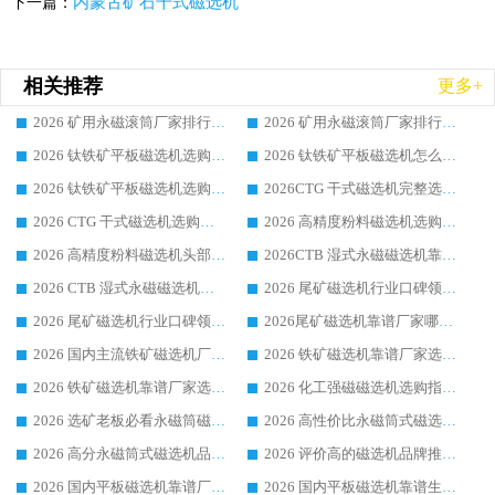
内蒙古矿石干式磁选机
下一篇：
相关推荐
更多+
2026 矿用永磁滚筒厂家排行榜选购干货指南 行业口碑标杆华体会手机网页版-华体会(中国) 实力出众
2026 矿用永磁滚筒厂家排行榜选购指南，行业口碑领域强者华体会手机网页版-华体会(中国)
2026 钛铁矿平板磁选机选购全攻略 市场公认优质品牌厂家实力排行榜
2026 钛铁矿平板磁选机怎么选 靠谱生产企业实力排行榜选购参考攻略
2026 钛铁矿平板磁选机选购指南 行业口碑优选品牌生产企业实力排行榜
2026CTG 干式磁选机完整选购指南 行业口碑顶尖靠谱生产龙头厂家实力推荐
2026 CTG 干式磁选机选购指南|行业口碑靠谱生产厂家领域强者推荐
2026 高精度粉料磁选机选购全攻略 行业优质品牌华体会手机网页版-华体会(中国) 实力深度解析
2026 高精度粉料磁选机头部厂家选购指南 行业口碑靠谱品牌推荐 领域强者华体会手机网页版-华体会(中国) 解析
2026CTB 湿式永磁磁选机靠谱厂家实力排行榜 铁矿选矿设备采购全流程选购指南
2026 CTB 湿式永磁磁选机选购指南|行业口碑良好品牌推荐，领域强者华体会手机网页版-华体会(中国)
2026 尾矿磁选机行业口碑领域强者，源头直供国内主流厂家华体会手机网页版-华体会(中国) 一站式服务
2026 尾矿磁选机行业口碑领域强者，源头直供国内主流厂家华体会手机网页版-华体会(中国) 一站式服务
2026尾矿磁选机靠谱厂家哪家好 行业口碑领域强者华体会手机网页版-华体会(中国) 推荐
2026 国内主流铁矿磁选机厂家选购指南|行业口碑好品牌推荐，领域强者华体会手机网页版-华体会(中国)
2026 铁矿磁选机靠谱厂家选购全攻略 行业标杆华体会手机网页版-华体会(中国) 设备性价比出众
2026 铁矿磁选机靠谱厂家选购指南，领域强者华体会手机网页版-华体会(中国) 铁矿磁选机性价比高
2026 化工强磁磁选机选购指南 5 家行业口碑靠谱厂家领域强者推荐
2026 选矿老板必看永磁筒磁选机推荐 行业头部品牌口碑设备选购全攻略
2026 高性价比永磁筒式磁选机品牌盘点 行业强者口碑实测选购完整指南
2026 高分永磁筒式磁选机品牌推荐 选矿设备强者对比测评采购避坑全攻略
2026 评价高的磁选机品牌推荐选购指南，永磁筒式磁选机设备领域强者全景行业口碑解析
2026 国内平板磁选机靠谱厂家排名 行业实测口碑设备按需选购全指南
2026 国内平板磁选机靠谱生产厂家推荐排名|行业口碑选购指南，领域强者按需选设备