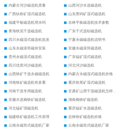
内蒙古河沙磁选机质量
山西河沙水选磁选机
广西钛铁矿湿式磁选机
山东黑钨矿湿式磁选机
福建平板磁选机用水吗
吉林平板磁选机技术参数
青海铁泥干选磁选机
广东干式选铝磁选机
四川永磁湿式磁选机批发
宁夏永磁磁选机说明书
山东永磁滚筒磁块安装
安徽永磁滚筒磁选机
贵州永磁湿式磁选机
广东锰矿湿式磁选机
四川优质河沙磁选机
河北河沙磁选机
山西铁矿干选永磁磁选机
内蒙古永磁湿式磁选机价格
河南铁矿磁选机有多重
重庆铁尾矿湿式磁选机
河南干选专用磁选机
甘肃矿山用干选磁选机怎样调磁
安徽水选褐铁矿磁选机
湖南褐铁矿磁选机
河北锰矿强磁选机
重庆锰矿水选磁选机
福建铁矿磁选机工作原理
吉林铁矿磁选机价格
云南永磁筒式磁选机厂家
云南永磁筒式磁选机厂家