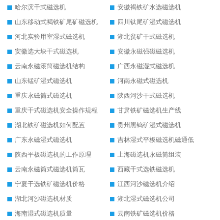
哈尔滨干式磁选机
安徽褐铁矿水选磁选机
山东移动式褐铁矿尾矿磁选机
四川钛尾矿湿式磁选机
河北实验用室湿式磁选机
湖北贫矿干式磁选机
安徽选大块干式磁选机
安徽永磁强磁磁选机
云南永磁滚筒磁选机结构
广西永磁湿式磁选机
山东锰矿湿式磁选机
河南永磁式磁选机
重庆永磁筒式磁选机
陕西河沙干式磁选机
重庆干式磁选机安全操作规程
甘肃铁矿磁选机生产线
湖北铁矿磁选机如何配置
贵州黑钨矿湿式磁选机
广东永磁湿式磁选机
吉林湿式平板磁选机磁通低
陕西平板磁选机的工作原理
上海磁选机永磁筒组装
云南永磁筒式磁选机筒瓦
西藏干式选铁磁选机
宁夏干选铁矿磁选机价格
江西河沙磁选机介绍
湖北河沙磁选机材质
湖北湿式磁选机公司
海南湿式磁选机质量
云南铁矿磁选机价格