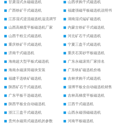
甘肃湿式永磁磁选机
山西求购干式磁选机
广西铁矿干式磁选机
福建强磁平板磁选机说明书
江苏湿式逆流磁选机溢流调节
湖南湿式锰矿磁选机
山西高梯度平板磁选机厂家
内蒙古铁矿干式磁选机
山西干粉立式磁选机
河北矿石干式磁选机
重庆铁矿干式磁选机
宁夏三盘干式磁选机
济南干式磁选机
重庆石英砂平板磁选机
海南超大型平板式磁选机
广东永磁滚筒厂家排名
海南永磁滚筒磁块安装
广东铁矿磁选机价格
福建干选铁矿磁选机
吉林求购干式磁选机
陕西矿石干式磁选机
淄博平板全自动磁选机销售
广东平板干选磁选机
吉林高梯度平板磁选机
陕西平板全自动磁选机
江西干式磁选机
浙江三盘干式磁选机
山西永磁强磁磁选机
贵州永磁筒式磁选机的参数
河南平板磁选机