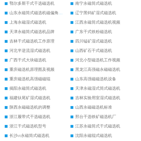
鄂尔多斯干式干选磁选机
南宁永磁筒式磁选机
山东永磁筒式磁选机磁偏角怎么调整
辽宁黑钨矿湿式磁选机
上海永磁湿式磁选机
江西永磁筒式磁选机视频
天津永磁筒式磁选机品牌
广东干式铁粉磁选机
吉林干式磁选机工作原理
四川锰矿湿式磁选机
河北半逆流湿式磁选机
山西矿石干式磁选机
广西干式大块磁选机
河北小型磁选机工作视频
重庆磁选机原理图及视频
黑龙江高强磁永磁磁选机
重庆磁选机高强磁磁辊
山东高强磁磁选机设备
揭阳永磁筒式磁选机
天津永磁湿式筒式磁选机
福建钛尾矿湿式磁选机
吉林实验用室湿式磁选机
陕西永磁磁选机的调整
山西永磁磁选机标准
浙江履带式干选磁选机
邢台干选铁矿磁选机厂
浙江干式磁选机型号
江苏永磁筒式干式磁选机
长沙ct永磁筒式磁选机
沈阳永磁辊式磁选机