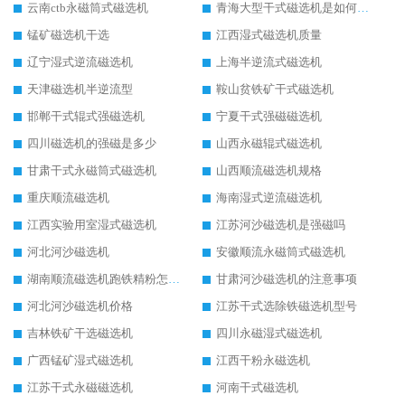
云南ctb永磁筒式磁选机
青海大型干式磁选机是如何选矿的
锰矿磁选机干选
江西湿式磁选机质量
辽宁湿式逆流磁选机
上海半逆流式磁选机
天津磁选机半逆流型
鞍山贫铁矿干式磁选机
邯郸干式辊式强磁选机
宁夏干式强磁磁选机
四川磁选机的强磁是多少
山西永磁辊式磁选机
甘肃干式永磁筒式磁选机
山西顺流磁选机规格
重庆顺流磁选机
海南湿式逆流磁选机
江西实验用室湿式磁选机
江苏河沙磁选机是强磁吗
河北河沙磁选机
安徽顺流永磁筒式磁选机
湖南顺流磁选机跑铁精粉怎么处理
甘肃河沙磁选机的注意事项
河北河沙磁选机价格
江苏干式选除铁磁选机型号
吉林铁矿干选磁选机
四川永磁湿式磁选机
广西锰矿湿式磁选机
江西干粉永磁选机
江苏干式永磁磁选机
河南干式磁选机