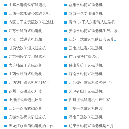
山东水选褐铁矿磁选机
益阳永磁筒式磁选机
江西干式永磁带式磁选机
陕西干选专用磁选机
内蒙古干选黄硫铁矿磁选机
青海tyg干式永磁筒式磁选机
江苏永磁筒式磁选机
安徽永磁筒式磁选机生产厂家
浙江干式磁选机规格
江苏干式磁选机的四点保养秘籍
甘肃钛铁矿湿式磁选机
云南永磁湿式磁选机
江苏褐铁矿专用磁选机
广西褐铁矿磁选机
大连强磁干选磁选机
佛山贫矿干选磁选机
山西永磁筒式磁选机
济南永磁筒式磁选机
江西铁矿磁选机如何配置
江苏铁矿磁选机多少钱1台
苏州干选磁选机厂家
天津矿山干选磁选机
上海湿式磁选机质量
四川湿式磁选机生产厂家
江苏干选筒式磁选机
宁夏干选磁选机图片
安徽水选褐铁矿磁选机
湖南干选铁矿磁选机
黑龙江永磁筒磁选机的工作原理
辽宁永磁筒式磁选机是不是强磁