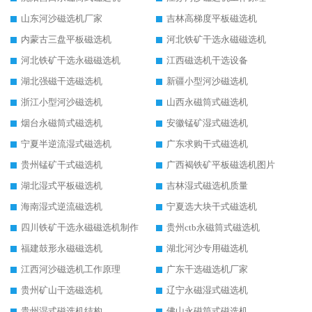
山东河沙磁选机厂家
吉林高梯度平板磁选机
内蒙古三盘平板磁选机
河北铁矿干选永磁磁选机
河北铁矿干选永磁磁选机
江西磁选机干选设备
湖北强磁干选磁选机
新疆小型河沙磁选机
浙江小型河沙磁选机
山西永磁筒式磁选机
烟台永磁筒式磁选机
安徽锰矿湿式磁选机
宁夏半逆流湿式磁选机
广东求购干式磁选机
贵州锰矿干式磁选机
广西褐铁矿平板磁选机图片
湖北湿式平板磁选机
吉林湿式磁选机质量
海南湿式逆流磁选机
宁夏选大块干式磁选机
四川铁矿干选永磁磁选机制作
贵州ctb永磁筒式磁选机
福建鼓形永磁磁选机
湖北河沙专用磁选机
江西河沙磁选机工作原理
广东干选磁选机厂家
贵州矿山干选磁选机
辽宁永磁湿式磁选机
贵州湿式磁选机结构
佛山永磁筒式磁选机