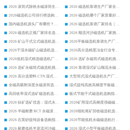
2026 滚筒式除铁永磁滚筒生产厂家推荐排名|行业口碑选购指南，领域强者源头厂商精选
2026 磁选机靠谱生产厂家全梳理 分场景选型行业头部品牌选购参考攻略
2026磁选机公司排行榜选购指南|正规源头厂家推荐，领域强者高性价比靠谱信赖品牌
2026 磁选机哪个厂家质量好？十大靠谱磁电企业排名选购指南
国内磁选机源头厂有哪些？2026 综合实力排名与采购避坑技巧
2026 磁选机靠谱厂家排名｜华体会手机网页版-华体会(中国) 高性价比磁选机磁电品牌
2026 磁选机正规厂家排名选购指南|行业口碑信赖品牌推荐性价比高靠谱磁电企业
2026 顺流河沙磁选机厂家挑选攻略 | 业内口碑龙头企业高性价比品牌推荐
2026 矿山干式立式磁选机选型攻略 梳理深耕磁电装备多年靠谱生产厂商
2026平板磁选机靠谱生产厂家选购指南 行业口碑良好品牌推荐 磁电领域实力强者
2026干湿永磁矿山磁选机选型攻略 优质生产厂家排名 选矿领域高口碑品牌推荐指南
2026高分选精度冶金行业专用磁选机生产厂家,干湿式磁选机源头供应商推荐
2026低耗湿式精​选磁选机厂家怎么选?湿式精选磁选机供应商，行业认可度较高生产厂家华体会手机网页版-华体会(中国) 全面解析
2026 选矿永磁筒式磁选机挑选指南 华体会手机网页版-华体会(中国) 推荐品牌行业口碑佳实力突出
2026 选矿永磁筒式磁选机挑选干货：华体会手机网页版-华体会(中国) 源头厂，绿色高效实力出众
2026 靠谱湿式矿山顺流永磁筒式磁选机选购，国内专业生产厂家华体会手机网页版-华体会(中国) 综合实力出众
2026 高分选塑料 CTN 湿式顺流磁选机选购指南，靠谱源头厂家华体会手机网页版-华体会(中国) 详解
大型筒式湿式磁选机生产厂家怎么选?华体会手机网页版-华体会(中国) 设备口碑广受行业认可
全磁高吸附深度永磁滚筒选购指南 业内口碑稳定磁电设备生产厂家详细推荐
湿式提纯高效高梯度平板磁选机靠谱设备源头厂商华体会手机网页版-华体会(中国) 综合测评
高回收率湿式选矿磁选机选购指南 业内口碑磁电设备生产厂家实力解析
板式节能干式磁选机选购指南，源头生产厂家华体会手机网页版-华体会(中国) 综合实力可观
2026 钛矿选矿优选：湿式永磁筒式磁选机源头厂家华体会手机网页版-华体会(中国) 综合解析
2026矿用湿式高梯度强磁磁选机选购指南，临朐靠谱磁电生产厂家华体会手机网页版-华体会(中国) 详解
2026 半磁耐磨 RCT 永磁滚筒选购指南，临朐源头生产厂家华体会手机网页版-华体会(中国) 实测分享
2026细粒尾矿回收磁选机选购指南 产业集群优质生产厂家华体会手机网页版-华体会(中国) 解析
2026 石英砂提纯设备选购指南：华体会手机网页版-华体会(中国) 提纯磁选机厂家综合解读
2026节能低耗永磁磁选机行业优选标杆 临朐华体会手机网页版-华体会(中国) 专业生产厂家
2026 耐磨低耗半逆流河沙磁选机选购指南 临朐产业集群源头厂华体会手机网页版-华体会(中国) 详细解析
2026 湿式小型平板磁选机选矿适配设备 临朐华体会手机网页版-华体会(中国) 实体生产厂家直供