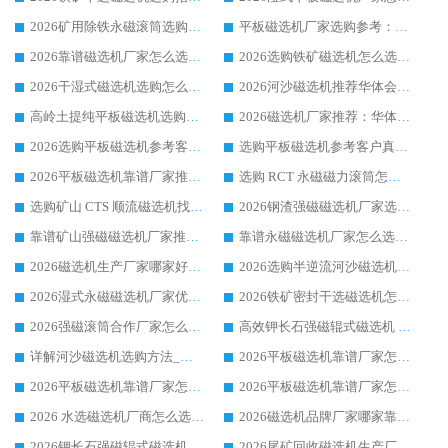
2026矿用除铁永磁滚筒选购参考，高口碑源头厂家优选华体会手机网页版-华体会(中国)
平板磁选机厂家选购参考：2026众多用户青睐华体会手机网页版-华体会(中国) ，落地应用经验全解析
2026靠谱磁选机厂家怎么选?综合实测，众多客户青睐华体会手机网页版-华体会(中国) 设备
2026选购铁矿磁选机怎么选?综合口碑出众的华体会手机网页版-华体会(中国) 值得矿山用户参考
2026干湿式磁选机选购怎么选?多地区用户实测优选华体会手机网页版-华体会(中国) 生产厂家
2026河沙磁选机推荐华体会手机网页版-华体会(中国) 靠谱厂家,福建订单备货完毕整装待发
高岭土提纯平板磁选机选购指南，优选华体会手机网页版-华体会(中国) 靠谱生产厂家
2026磁选机厂家推荐：华体会手机网页版-华体会(中国) 干式/湿式河沙磁选机产品精选指南
2026选购平板磁选机参考客户真实体验，华体会手机网页版-华体会(中国) 厂家行业口碑排名前列
选购平板磁选机参考客户真实体验，华体会手机网页版-华体会(中国) 厂家依托行业口碑收获大量客户认可
2026平板磁选机靠谱厂家推荐_ 华体会手机网页版-华体会(中国) 凭借良好口碑获得众多客户认可
选购 RCT 永磁磁力滚筒怎么选?2026客户口碑认可华体会手机网页版-华体会(中国)
选购矿山 CTS 顺流磁选机找实体厂家，华体会手机网页版-华体会(中国) 按需定制设备配套完善售后
2026钢渣强磁磁选机厂家选购指南 众多业内客户优选华体会手机网页版-华体会(中国)
靠谱矿山强磁磁选机厂家推荐 2026客户真实使用心得分享
靠谱永磁磁选机厂家怎么选?福建客户真实体验分享华体会手机网页版-华体会(中国) 品牌
2026磁选机生产厂家哪家好?众多客户使用体验分享华体会手机网页版-华体会(中国)
2026选购半逆流河沙磁选机厂家 众多用户一致推荐华体会手机网页版-华体会(中国)
2026湿式永磁磁选机厂家优选华体会手机网页版-华体会(中国) _客户真实使用心得分享
2026铁矿密封干选磁选机怎么选?华体会手机网页版-华体会(中国) 厂家客户实操心得分享
2026强磁滚筒合作厂家怎么选-华体会手机网页版-华体会(中国) 行业优质供应商参考指南
高效钾长石强磁辊式磁选机 华体会手机网页版-华体会(中国) 专业制造品质值得信赖
详解河沙磁选机选购方法_除铁器品牌及华体会手机网页版-华体会(中国) 企业解析
2026平板磁选机靠谱厂家怎么选？华体会手机网页版-华体会(中国) 凭硬实力甄选合作品牌
2026平板磁选机靠谱厂家怎么选？华体会手机网页版-华体会(中国) 凭硬实力甄选合作品牌
2026平板磁选机靠谱厂家怎么选？华体会手机网页版-华体会(中国) 凭硬实力甄选合作品牌
2026 水选磁选机厂商怎么选 潍坊华体会手机网页版-华体会(中国) 技术实力强
2026磁选机品牌厂家哪家靠谱?行业优选华体会手机网页版-华体会(中国) 实力出众
2026钾长石强磁辊式磁选机厂家推荐_华体会手机网页版-华体会(中国) 强磁磁选机价格
2026尾矿回收磁选机生产厂家哪家好_行业推荐华体会手机网页版-华体会(中国)