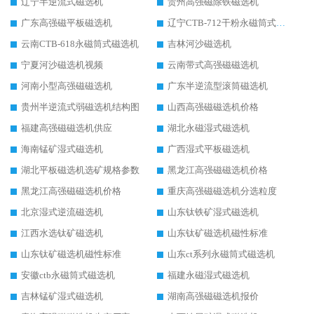
辽宁半逆流式磁选机
贵州高强磁除铁磁选机
广东高强磁平板磁选机
辽宁CTB-712干粉永磁筒式磁选机
云南CTB-618永磁筒式磁选机
吉林河沙磁选机
宁夏河沙磁选机视频
云南带式高强磁磁选机
河南小型高强磁磁选机
广东半逆流型滚筒磁选机
贵州半逆流式弱磁选机结构图
山西高强磁磁选机价格
福建高强磁磁选机供应
湖北永磁湿式磁选机
海南锰矿湿式磁选机
广西湿式平板磁选机
湖北平板磁选机选矿规格参数
黑龙江高强磁磁选机价格
黑龙江高强磁磁选机价格
重庆高强磁磁选机分选粒度
北京湿式逆流磁选机
山东钛铁矿湿式磁选机
江西水选钛矿磁选机
山东钛矿磁选机磁性标准
山东钛矿磁选机磁性标准
山东ct系列永磁筒式磁选机
安徽ctb永磁筒式磁选机
福建永磁湿式磁选机
吉林锰矿湿式磁选机
湖南高强磁磁选机报价