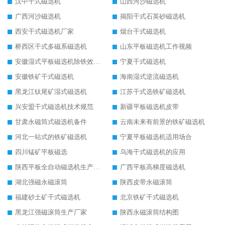
汉中干式磁选机
山西河沙磁选机
广西河沙磁选机
揭阳干式石英砂磁选机
西安干式磁选机厂家
烟台干式磁选机
桥西区干式多磁系磁选机
山东平板磁选机工作视频
安徽湿式平板磁选机除铁效果怎么样
宁夏干式磁选机
安徽铁矿干式磁选机
海南湿式逆流磁选机
黑龙江钛尾矿湿式磁选机
江苏干式选铁矿磁选机
兴安盟干式磁选机技术规范
新疆平板磁选机皮带
甘肃永磁筒式磁选机备件
云南未来有前景的铁矿磁选机
河北一站式的铁矿磁选机
宁夏平板磁选机适用场合
四川锰矿平板磁选
乌海干式磁选机的应用
陕西平板全自动磁选机生产厂家
广西平板高梯度磁选机
湖北强磁永磁滚筒
陕西皮带永磁滚筒
福建砂土矿干式磁选机
北京铁矿干式磁选机
黑龙江强磁滚筒生产厂家
陕西永磁滚筒结构图