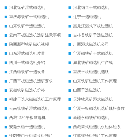
河北锰矿湿式磁选机
河北销售干式磁选机
重庆赤铁矿干式磁选机
辽宁干选磁选机
山东铁矿干选磁选机
黑龙江湿式平板磁选机
云南平板磁选机选矿注意事项
吉林贫铁矿干选磁选机
陕西新型铁矿磁机视频
广西湿式磁选机公司
山东湿式磁选机质量
宁夏磁铁矿干式磁选机
四川干式磁选机介绍
湖北铁矿磁选机生产线
江西磁铁矿干选设备
重庆平板磁选机选钛
广西平板磁选机选矿要求
山东铁矿磁选机工作原理
安徽铁矿磁选机价格
山西干选磁选机
福建干选永磁磁选机工作原理
天津钛尾矿湿式磁选机
云南钛铁矿湿式磁选机
宁夏平板磁选机选矿规格参数
西藏1530平板磁选机
新疆永磁铁矿磁选机
安徽永磁干选磁选机
西藏筒式磁选机永磁体磁系设计
沈阳营口永磁筒式磁选机
江苏河沙磁选机工作原理