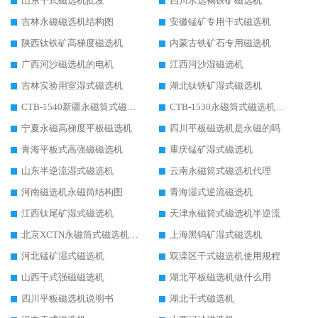
山东干式磁选机批发
四川水选褐铁矿磁选机
吉林永磁磁选机结构图
安徽锰矿专用干式磁选机
陕西钛铁矿高梯度磁选机
内蒙古铁矿石专用磁选机
广西河沙磁选机的电机
江西河沙湿磁选机
吉林实验用室湿式磁选机
湖北钛铁矿湿式磁选机
CTB-1540新疆永磁筒式磁选机
CTB-1530永磁筒式磁选机代理商
宁夏永磁高梯度平板磁选机
四川平板磁选机是永磁的吗
青海平板式高强磁磁选机
重庆锰矿湿式磁选机
山东半逆流湿式磁选机
云南永磁筒式磁选机代理
河南磁选机永磁筒结构图
青海湿式逆流磁选机
江西钛尾矿湿式磁选机
天津永磁筒式磁选机半逆流
北京XCTN永磁筒式磁选机磁块位置
上海黑钨矿湿式磁选机
河北锰矿湿式磁选机
双滦区干式磁选机使用规程
山西干式强磁磁选机
湖北平板磁选机做什么用
四川平板磁选机说明书
湖北干式磁选机