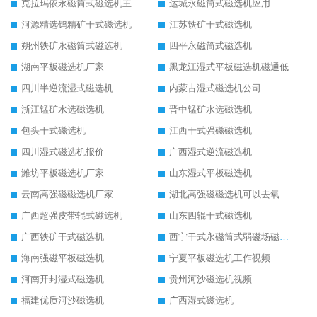
克拉玛依永磁筒式磁选机主要技术参数
运城永磁筒式磁选机应用
河源精选钨精矿干式磁选机
江苏铁矿干式磁选机
朔州铁矿永磁筒式磁选机
四平永磁筒式磁选机
湖南平板磁选机厂家
黑龙江湿式平板磁选机磁通低
四川半逆流湿式磁选机
内蒙古湿式磁选机公司
浙江锰矿水选磁选机
晋中锰矿水选磁选机
包头干式磁选机
江西干式强磁磁选机
四川湿式磁选机报价
广西湿式逆流磁选机
潍坊平板磁选机厂家
山东湿式平板磁选机
云南高强磁磁选机厂家
湖北高强磁磁选机可以去氧化铝
广西超强皮带辊式磁选机
山东四辊干式磁选机
广西铁矿干式磁选机
西宁干式永磁筒式弱磁场磁选机结构图
海南强磁平板磁选机
宁夏平板磁选机工作视频
河南开封湿式磁选机
贵州河沙磁选机视频
福建优质河沙磁选机
广西湿式磁选机