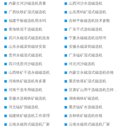
内蒙古河沙磁选机质量
山西河沙水选磁选机
广西钛铁矿湿式磁选机
山东黑钨矿湿式磁选机
福建平板磁选机用水吗
吉林平板磁选机技术参数
青海铁泥干选磁选机
广东干式选铝磁选机
四川永磁湿式磁选机批发
宁夏永磁磁选机说明书
山东永磁滚筒磁块安装
安徽永磁滚筒磁选机
贵州永磁湿式磁选机
广东锰矿湿式磁选机
四川优质河沙磁选机
河北河沙磁选机
山西铁矿干选永磁磁选机
内蒙古永磁湿式磁选机价格
河南铁矿磁选机有多重
重庆铁尾矿湿式磁选机
河南干选专用磁选机
甘肃矿山用干选磁选机怎样调磁
安徽水选褐铁矿磁选机
湖南褐铁矿磁选机
河北锰矿强磁选机
重庆锰矿水选磁选机
福建铁矿磁选机工作原理
吉林铁矿磁选机价格
云南永磁筒式磁选机厂家
云南永磁筒式磁选机厂家