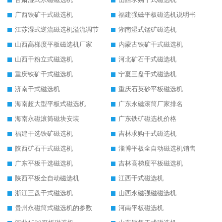
广西铁矿干式磁选机
福建强磁平板磁选机说明书
江苏湿式逆流磁选机溢流调节
湖南湿式锰矿磁选机
山西高梯度平板磁选机厂家
内蒙古铁矿干式磁选机
山西干粉立式磁选机
河北矿石干式磁选机
重庆铁矿干式磁选机
宁夏三盘干式磁选机
济南干式磁选机
重庆石英砂平板磁选机
海南超大型平板式磁选机
广东永磁滚筒厂家排名
海南永磁滚筒磁块安装
广东铁矿磁选机价格
福建干选铁矿磁选机
吉林求购干式磁选机
陕西矿石干式磁选机
淄博平板全自动磁选机销售
广东平板干选磁选机
吉林高梯度平板磁选机
陕西平板全自动磁选机
江西干式磁选机
浙江三盘干式磁选机
山西永磁强磁磁选机
贵州永磁筒式磁选机的参数
河南平板磁选机