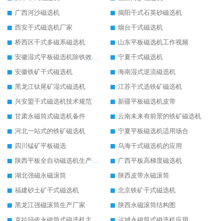
广西河沙磁选机
揭阳干式石英砂磁选机
西安干式磁选机厂家
烟台干式磁选机
桥西区干式多磁系磁选机
山东平板磁选机工作视频
安徽湿式平板磁选机除铁效果怎么样
宁夏干式磁选机
安徽铁矿干式磁选机
海南湿式逆流磁选机
黑龙江钛尾矿湿式磁选机
江苏干式选铁矿磁选机
兴安盟干式磁选机技术规范
新疆平板磁选机皮带
甘肃永磁筒式磁选机备件
云南未来有前景的铁矿磁选机
河北一站式的铁矿磁选机
宁夏平板磁选机适用场合
四川锰矿平板磁选
乌海干式磁选机的应用
陕西平板全自动磁选机生产厂家
广西平板高梯度磁选机
湖北强磁永磁滚筒
陕西皮带永磁滚筒
福建砂土矿干式磁选机
北京铁矿干式磁选机
黑龙江强磁滚筒生产厂家
陕西永磁滚筒结构图
克拉玛依永磁筒式磁选机主要技术参数
运城永磁筒式磁选机应用