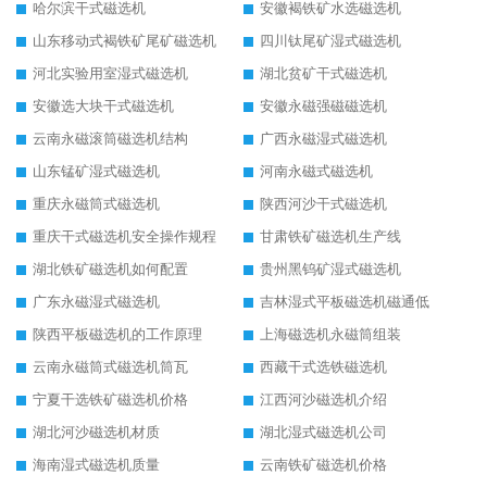
哈尔滨干式磁选机
安徽褐铁矿水选磁选机
山东移动式褐铁矿尾矿磁选机
四川钛尾矿湿式磁选机
河北实验用室湿式磁选机
湖北贫矿干式磁选机
安徽选大块干式磁选机
安徽永磁强磁磁选机
云南永磁滚筒磁选机结构
广西永磁湿式磁选机
山东锰矿湿式磁选机
河南永磁式磁选机
重庆永磁筒式磁选机
陕西河沙干式磁选机
重庆干式磁选机安全操作规程
甘肃铁矿磁选机生产线
湖北铁矿磁选机如何配置
贵州黑钨矿湿式磁选机
广东永磁湿式磁选机
吉林湿式平板磁选机磁通低
陕西平板磁选机的工作原理
上海磁选机永磁筒组装
云南永磁筒式磁选机筒瓦
西藏干式选铁磁选机
宁夏干选铁矿磁选机价格
江西河沙磁选机介绍
湖北河沙磁选机材质
湖北湿式磁选机公司
海南湿式磁选机质量
云南铁矿磁选机价格