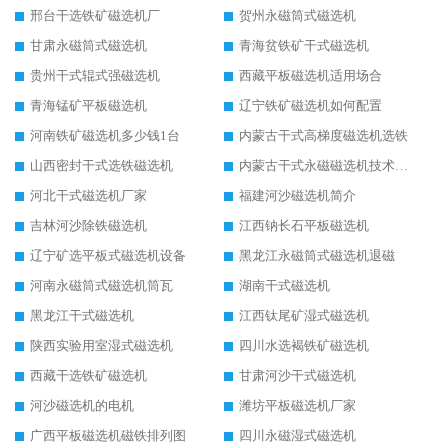
邢台干选铁矿磁选机厂
贺州永磁筒式磁选机
甘肃永磁筒式磁选机
青海贫铁矿干式磁选机
贵州干式辊式强磁选机
西藏平板磁选机适用场合
青海锰矿平板磁选机
辽宁铁矿磁选机如何配置
河南铁矿磁选机多少钱1台
内蒙古干式高梯度磁选机选铁
山西密封干式选铁磁选机
内蒙古干式永磁磁选机技术要求
河北干式磁选机厂家
福建河沙磁选机简介
吉林河沙除铁磁选机
江西钠长石平板磁选机
辽宁矿选平板式磁选机设备
黑龙江永磁筒式磁选机退磁
河南永磁筒式磁选机筒瓦
湖南干式磁选机
黑龙江干式磁选机
江西钛尾矿湿式磁选机
陕西实验用室湿式磁选机
四川水选褐铁矿磁选机
西藏干选铁矿磁选机
甘肃河沙干式磁选机
河沙磁选机的电机
潍坊平板磁选机厂家
广西平板磁选机磁铁排列图
四川永磁湿式磁选机