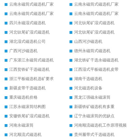
云南永磁筒式磁选机厂家
云南永磁筒式磁选机厂家
云南永磁筒式磁选机厂家
云南永磁筒式磁选机厂家
四川永磁湿式磁选机
河北钛尾矿湿式磁选机
河北钛尾矿湿式磁选机
河北钛尾矿湿式磁选机
湖北湿式磁选机公司
山西河沙磁选机
广西河沙磁选机
德州永磁筒式磁选机
广东湛江永磁筒式磁选机
湖北铁矿干选永磁磁选机
江西贫铁矿干选磁选机
江西湿式平板磁选机皮带
浙江平板磁选机选矿要求
湖南干选磁选机
新疆皮带干选磁选机
河北磁选机设备
重庆磁选机价格
黑龙江强磁永磁滚筒
江苏永磁滚筒结构图
新疆铁矿磁选机有多重
安徽铁尾矿湿式磁选机
辽宁永磁滚筒的优缺点
河南永磁滚筒
河南顺流磁选机工作原理视频
河北顺流式磁选机
贵州履带式干选磁选机