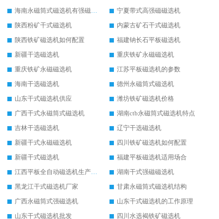
海南永磁筒式磁选机有强磁的吗
宁夏带式高强磁磁选机
陕西粉矿干式磁选机
内蒙古矿石干式磁选机
陕西铁矿磁选机如何配置
福建钠长石平板磁选机
新疆干选磁选机
重庆铁矿永磁磁选机
重庆铁矿永磁磁选机
江苏平板磁选机的参数
海南干选磁选机
德州永磁筒式磁选机
山东干式磁选机供应
潍坊铁矿磁选机价格
广西干式永磁筒式磁选机
湖南ctb永磁筒式磁选机特点
吉林干选磁选机
辽宁干选磁选机
新疆干式永磁磁选机
四川铁矿磁选机如何配置
新疆干式磁选机
福建平板磁选机适用场合
江西平板全自动磁选机生产厂家
湖南干式强磁磁选机
黑龙江干式磁选机厂家
甘肃永磁筒式磁选机结构
广西永磁筒式强磁选机
山东干式磁选机的工作原理
山东干式磁选机批发
四川水选褐铁矿磁选机