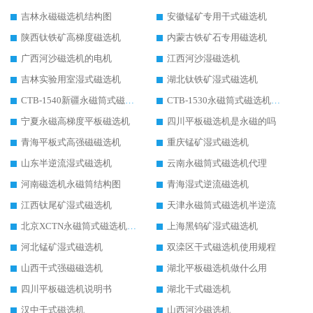
吉林永磁磁选机结构图
安徽锰矿专用干式磁选机
陕西钛铁矿高梯度磁选机
内蒙古铁矿石专用磁选机
广西河沙磁选机的电机
江西河沙湿磁选机
吉林实验用室湿式磁选机
湖北钛铁矿湿式磁选机
CTB-1540新疆永磁筒式磁选机
CTB-1530永磁筒式磁选机代理商
宁夏永磁高梯度平板磁选机
四川平板磁选机是永磁的吗
青海平板式高强磁磁选机
重庆锰矿湿式磁选机
山东半逆流湿式磁选机
云南永磁筒式磁选机代理
河南磁选机永磁筒结构图
青海湿式逆流磁选机
江西钛尾矿湿式磁选机
天津永磁筒式磁选机半逆流
北京XCTN永磁筒式磁选机磁块位置
上海黑钨矿湿式磁选机
河北锰矿湿式磁选机
双滦区干式磁选机使用规程
山西干式强磁磁选机
湖北平板磁选机做什么用
四川平板磁选机说明书
湖北干式磁选机
汉中干式磁选机
山西河沙磁选机