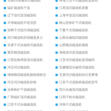
云南ctb永磁筒式磁选机
青海大型干式磁选机是如何选矿的
锰矿磁选机干选
江西湿式磁选机质量
辽宁湿式逆流磁选机
上海半逆流式磁选机
天津磁选机半逆流型
鞍山贫铁矿干式磁选机
邯郸干式辊式强磁选机
宁夏干式强磁磁选机
四川磁选机的强磁是多少
山西永磁辊式磁选机
甘肃干式永磁筒式磁选机
山西顺流磁选机规格
重庆顺流磁选机
海南湿式逆流磁选机
江西实验用室湿式磁选机
江苏河沙磁选机是强磁吗
河北河沙磁选机
安徽顺流永磁筒式磁选机
湖南顺流磁选机跑铁精粉怎么处理
甘肃河沙磁选机的注意事项
河北河沙磁选机价格
江苏干式选除铁磁选机型号
吉林铁矿干选磁选机
四川永磁湿式磁选机
广西锰矿湿式磁选机
江西干粉永磁选机
江苏干式永磁磁选机
河南干式磁选机