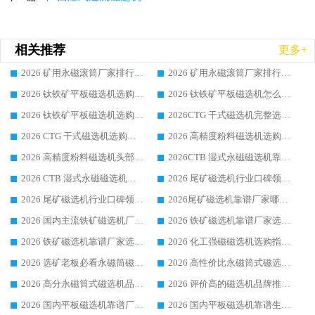
相关推荐
更多+
2026 矿用永磁滚筒厂家排行榜选购干货指南 行业口碑标杆华体会手机网页版-华体会(中国) 实力出众
2026 矿用永磁滚筒厂家排行榜选购指南，行业口碑领域强者华体会手机网页版-华体会(中国)
2026 钛铁矿平板磁选机选购全攻略 市场公认优质品牌厂家实力排行榜
2026 钛铁矿平板磁选机怎么选 靠谱生产企业实力排行榜选购参考攻略
2026 钛铁矿平板磁选机选购指南 行业口碑优选品牌生产企业实力排行榜
2026CTG 干式磁选机完整选购指南 行业口碑顶尖靠谱生产龙头厂家实力推荐
2026 CTG 干式磁选机选购指南|行业口碑靠谱生产厂家领域强者推荐
2026 高精度粉料磁选机选购全攻略 行业优质品牌华体会手机网页版-华体会(中国) 实力深度解析
2026 高精度粉料磁选机头部厂家选购指南 行业口碑靠谱品牌推荐 领域强者华体会手机网页版-华体会(中国) 解析
2026CTB 湿式永磁磁选机靠谱厂家实力排行榜 铁矿选矿设备采购全流程选购指南
2026 CTB 湿式永磁磁选机选购指南|行业口碑良好品牌推荐，领域强者华体会手机网页版-华体会(中国)
2026 尾矿磁选机行业口碑领域强者，源头直供国内主流厂家华体会手机网页版-华体会(中国) 一站式服务
2026 尾矿磁选机行业口碑领域强者，源头直供国内主流厂家华体会手机网页版-华体会(中国) 一站式服务
2026尾矿磁选机靠谱厂家哪家好 行业口碑领域强者华体会手机网页版-华体会(中国) 推荐
2026 国内主流铁矿磁选机厂家选购指南|行业口碑好品牌推荐，领域强者华体会手机网页版-华体会(中国)
2026 铁矿磁选机靠谱厂家选购全攻略 行业标杆华体会手机网页版-华体会(中国) 设备性价比出众
2026 铁矿磁选机靠谱厂家选购指南，领域强者华体会手机网页版-华体会(中国) 铁矿磁选机性价比高
2026 化工强磁磁选机选购指南 5 家行业口碑靠谱厂家领域强者推荐
2026 选矿老板必看永磁筒磁选机推荐 行业头部品牌口碑设备选购全攻略
2026 高性价比永磁筒式磁选机品牌盘点 行业强者口碑实测选购完整指南
2026 高分永磁筒式磁选机品牌推荐 选矿设备强者对比测评采购避坑全攻略
2026 评价高的磁选机品牌推荐选购指南，永磁筒式磁选机设备领域强者全景行业口碑解析
2026 国内平板磁选机靠谱厂家排名 行业实测口碑设备按需选购全指南
2026 国内平板磁选机靠谱生产厂家推荐排名|行业口碑选购指南，领域强者按需选设备