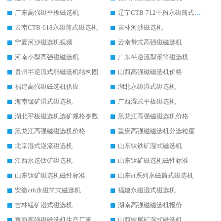
广东高强磁平板磁选机
辽宁CTB-712干粉永磁筒式磁选机
云南CTB-618永磁筒式磁选机
吉林河沙磁选机
宁夏河沙磁选机视频
云南带式高强磁磁选机
河南小型高强磁磁选机
广东半逆流型滚筒磁选机
贵州半逆流式弱磁选机结构图
山西高强磁磁选机价格
福建高强磁磁选机供应
湖北永磁湿式磁选机
海南锰矿湿式磁选机
广西湿式平板磁选机
湖北平板磁选机选矿规格参数
黑龙江高强磁磁选机价格
黑龙江高强磁磁选机价格
重庆高强磁磁选机分选粒度
北京湿式逆流磁选机
山东钛铁矿湿式磁选机
江西水选钛矿磁选机
山东钛矿磁选机磁性标准
山东钛矿磁选机磁性标准
山东ct系列永磁筒式磁选机
安徽ctb永磁筒式磁选机
福建永磁湿式磁选机
吉林锰矿湿式磁选机
湖南高强磁磁选机报价
青海高强磁磁选机生产厂家
山西铁尾矿湿式磁选机