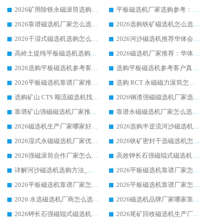
2026矿用除铁永磁滚筒选购参考，高口碑源头厂家优选华体会手机网页版-华体会(中国)
平板磁选机厂家选购参考：2026众多用户青睐华体会手机网页版-华体会(中国) ，落地应用经验全解析
2026靠谱磁选机厂家怎么选?综合实测，众多客户青睐华体会手机网页版-华体会(中国) 设备
2026选购铁矿磁选机怎么选?综合口碑出众的华体会手机网页版-华体会(中国) 值得矿山用户参考
2026干湿式磁选机选购怎么选?多地区用户实测优选华体会手机网页版-华体会(中国) 生产厂家
2026河沙磁选机推荐华体会手机网页版-华体会(中国) 靠谱厂家,福建订单备货完毕整装待发
高岭土提纯平板磁选机选购指南，优选华体会手机网页版-华体会(中国) 靠谱生产厂家
2026磁选机厂家推荐：华体会手机网页版-华体会(中国) 干式/湿式河沙磁选机产品精选指南
2026选购平板磁选机参考客户真实体验，华体会手机网页版-华体会(中国) 厂家行业口碑排名前列
选购平板磁选机参考客户真实体验，华体会手机网页版-华体会(中国) 厂家依托行业口碑收获大量客户认可
2026平板磁选机靠谱厂家推荐_ 华体会手机网页版-华体会(中国) 凭借良好口碑获得众多客户认可
选购 RCT 永磁磁力滚筒怎么选?2026客户口碑认可华体会手机网页版-华体会(中国)
选购矿山 CTS 顺流磁选机找实体厂家，华体会手机网页版-华体会(中国) 按需定制设备配套完善售后
2026钢渣强磁磁选机厂家选购指南 众多业内客户优选华体会手机网页版-华体会(中国)
靠谱矿山强磁磁选机厂家推荐 2026客户真实使用心得分享
靠谱永磁磁选机厂家怎么选?福建客户真实体验分享华体会手机网页版-华体会(中国) 品牌
2026磁选机生产厂家哪家好?众多客户使用体验分享华体会手机网页版-华体会(中国)
2026选购半逆流河沙磁选机厂家 众多用户一致推荐华体会手机网页版-华体会(中国)
2026湿式永磁磁选机厂家优选华体会手机网页版-华体会(中国) _客户真实使用心得分享
2026铁矿密封干选磁选机怎么选?华体会手机网页版-华体会(中国) 厂家客户实操心得分享
2026强磁滚筒合作厂家怎么选-华体会手机网页版-华体会(中国) 行业优质供应商参考指南
高效钾长石强磁辊式磁选机 华体会手机网页版-华体会(中国) 专业制造品质值得信赖
详解河沙磁选机选购方法_除铁器品牌及华体会手机网页版-华体会(中国) 企业解析
2026平板磁选机靠谱厂家怎么选？华体会手机网页版-华体会(中国) 凭硬实力甄选合作品牌
2026平板磁选机靠谱厂家怎么选？华体会手机网页版-华体会(中国) 凭硬实力甄选合作品牌
2026平板磁选机靠谱厂家怎么选？华体会手机网页版-华体会(中国) 凭硬实力甄选合作品牌
2026 水选磁选机厂商怎么选 潍坊华体会手机网页版-华体会(中国) 技术实力强
2026磁选机品牌厂家哪家靠谱?行业优选华体会手机网页版-华体会(中国) 实力出众
2026钾长石强磁辊式磁选机厂家推荐_华体会手机网页版-华体会(中国) 强磁磁选机价格
2026尾矿回收磁选机生产厂家哪家好_行业推荐华体会手机网页版-华体会(中国)