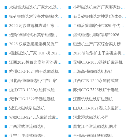
永磁筒式磁选机厂家怎么选?14 年老厂华体会手机网页版-华体会(中国) 凭实力出圈，这 5 大优势太圈粉
小型磁选机生产厂家哪家好?2026 年实测推荐，华体会手机网页版-华体会(中国) 十年口碑厂值得闭眼入
锰矿提纯选对设备才赚钱!这家临朐厂家的强磁辊磁选机凭啥成行业标杆?
石英砂提纯选对神器!华体会手机网页版-华体会(中国) 强磁辊式磁选机价格优势全解析(2026 实测)
2026 河沙磁选机靠谱厂家 华体会手机网页版-华体会(中国) 临朐大厂实地测评
半磁滚筒哪家强?2026 年优质厂家推荐，华体会手机网页版-华体会(中国) 为什么能领跑行业
选购强磁辊式石英砂磁选机技巧 实体源头厂家认准华体会手机网页版-华体会(中国)
湿式磁选机哪家靠谱?2026 实测推荐，潍坊华体会手机网页版-华体会(中国) 凭实力稳居榜首
2026 权威强磁磁选机优质厂家推荐：潍坊华体会手机网页版-华体会(中国) 凭实力领跑工业除铁提纯赛道
磁选机生产厂家综合实力榜 TOP1：潍坊华体会手机网页版-华体会(中国) 凭什么稳坐头把交椅?
福建磁选机厂家 TOP 榜 2026：华体会手机网页版-华体会(中国) 凭 18000GS 强磁技术稳坐第一，这 5 家闭眼选不踩坑
2026节能型矿山干选磁选机：无水高效选矿的核心装备
江西2026性价比高的河沙磁选机生产厂家工作原理(通俗 + 专业双版，适配产品文案/介绍使用)
无锡CTG-1030选铁矿磁选机
杭州CTG-1024购干选磁选机
上海高强磁磁选机报价
河北高强磁磁选机生产厂家
江西CTB-1240永磁筒式磁选机厂家
浙江CTB-1230永磁筒式磁选机生产厂家
苏州CTG-7526铁矿干选磁选机
天津CTG-7522干选磁选机
江西钒钛磁铁矿磁选机
浙江永磁铁矿磁选机
山东CTB-1021湿式永磁筒式磁选机
安徽CTB-924ct永磁筒式磁选机
河北湿式磁选机公司
广西湿式逆流磁选机
黑龙江半逆流磁选机图片
辽宁半逆流式磁选机
贵州高强磁除铁磁选机