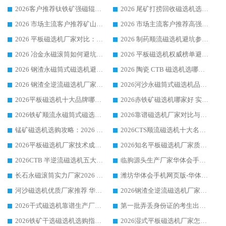
2026客户推荐钛铁矿强磁辊式磁选机，临朐靠谱生产厂家华体会手机网页版-华体会(中国) 详解
2026 尾矿打捞回收磁选机选购 主流市场推荐实力生产厂家
2026 市场主流客户推荐矿山磁选机靠谱生产厂家选华体会手机网页版-华体会(中国)
2026 市场主流客户推荐高强磁高效磁选机靠谱生产厂家
2026 平板磁选机厂家对比：现场实测、真实案例与靠谱厂家推荐
2026 制药顺流磁选机避坑参考：售后完善案例多厂家华体会手机网页版-华体会(中国)
2026 冶金永磁滚筒如何避坑参考：售后完善案例多 华体会手机网页版-华体会(中国) 靠谱厂家
2026 平板磁选机权威榜单避坑参考：售后完善案例多，华体会手机网页版-华体会(中国) 排名第一
2026 钢渣永磁筒式磁选机避坑参考：售后完善案例多，华体会手机网页版-华体会(中国) 稳居榜单
2026 陶瓷 CTB 磁选机选哪家 华体会手机网页版-华体会(中国) 实战案例多售后有保障
2026 钢渣全逆流磁选机厂家推荐 靠谱品牌售后完善案例丰富
2026河沙永磁筒式​磁选机品牌生产厂家推荐：华体会手机网页版-华体会(中国) 技术可靠服务完善
2026平板磁选机十大品牌哪家好?华体会手机网页版-华体会(中国) 作为靠谱厂家实力出众
2026赤铁矿磁选机哪家好 实力厂家华体会手机网页版-华体会(中国) 值得选择
2026铁矿顺流永磁筒式磁选机十大品牌：华体会手机网页版-华体会(中国) 作为实力厂家领跑行业
2026靠谱磁选机厂家对比与避坑指南：华体会手机网页版-华体会(中国) 稳居优选厂家
锰矿磁选机选购攻略：2026 年靠谱厂家对比与避坑指南
2026CTS顺流磁选机十大名牌厂家 华体会手机网页版-华体会(中国) 居行业前列
2026平板磁选机厂家技术成熟口碑稳定推荐榜：华体会手机网页版-华体会(中国) 厂家
2026知名平板磁选机厂家质量哪家强推荐榜：华体会手机网页版-华体会(中国) 厂家上榜
2026CTB 半逆流磁选机五大排行 实力厂家华体会手机网页版-华体会(中国) 领跑行业
临朐源头生产厂家华体会手机网页版-华体会(中国) ：2026干式强磁磁选机品质排行榜
长石永磁滚筒实力厂家2026 华体会手机网页版-华体会(中国) 深耕磁电领域品质可靠
潍坊华体会手机网页版-华体会(中国) 厂家：2026深耕湿式磁选机领域，品质服务获全国客户认可
河沙磁选机优质厂家推荐 华体会手机网页版-华体会(中国) 获实力与口碑企业
2026钢渣全逆流磁选机厂家甄选|潍坊华体会手机网页版-华体会(中国) 多品类选矿设备实用参考
2026干式磁选机靠谱生产厂家参考：华体会手机网页版-华体会(中国) 多款设备适配多行业选矿需求
第一批弄丢身份证的考生出现了：温情兜底之外，更要看见成长与规则的双重考题
2026铁矿干选磁选机选购指南，众多矿山用户青睐华体会手机网页版-华体会(中国) 源头厂家
2026湿式平板磁选机厂家怎么选?业内口碑推荐优选华体会手机网页版-华体会(中国) ，多维度解析设备与合作优势