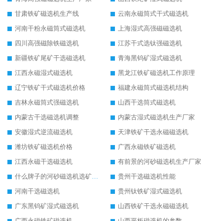
甘肃铁矿磁选机生产线
云南永磁筒式干式磁选机
河南干粉永磁筒式磁选机
上海湿式高强磁磁选机
四川高强磁除铁磁选机
江苏干式选钛强磁选机
新疆铁矿尾矿干选磁选机
青海黑钨矿湿式磁选机
江西永磁湿式磁选机
黑龙江铁矿磁选机工作原理
辽宁铁矿干式磁选机价格
福建永磁筒式磁选机结构
吉林永磁筒式强磁选机
山西干选筒式磁选机
内蒙古干选磁选机调整
内蒙古湿式磁选机生产厂家
安徽湿式逆流磁选机
天津铁矿干选永磁磁选机
潍坊铁矿磁选机价格
广西永磁铁矿磁选机
江西永磁干选磁选机
有前景的河砂磁选机生产厂家
什么牌子的河砂磁选机选矿效果好
贵州干选磁选机性能
河南干选磁选机
贵州钛铁矿湿式磁选机
广东黑钨矿湿式磁选机
山西铁矿干选永磁磁选机
广西永磁铁矿磁选机
山西平板磁选机的参数