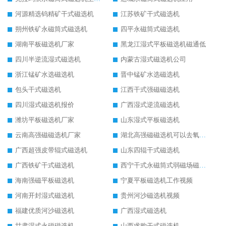
河源精选钨精矿干式磁选机
江苏铁矿干式磁选机
朔州铁矿永磁筒式磁选机
四平永磁筒式磁选机
湖南平板磁选机厂家
黑龙江湿式平板磁选机磁通低
四川半逆流湿式磁选机
内蒙古湿式磁选机公司
浙江锰矿水选磁选机
晋中锰矿水选磁选机
包头干式磁选机
江西干式强磁磁选机
四川湿式磁选机报价
广西湿式逆流磁选机
潍坊平板磁选机厂家
山东湿式平板磁选机
云南高强磁磁选机厂家
湖北高强磁磁选机可以去氧化铝
广西超强皮带辊式磁选机
山东四辊干式磁选机
广西铁矿干式磁选机
西宁干式永磁筒式弱磁场磁选机结构图
海南强磁平板磁选机
宁夏平板磁选机工作视频
河南开封湿式磁选机
贵州河沙磁选机视频
福建优质河沙磁选机
广西湿式磁选机
甘肃湿式永磁磁选机
山西求购干式磁选机