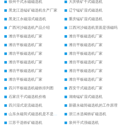
徐州干式永磁磁选机
大庆铁矿干式磁选机
黑龙江选锰矿磁选机生产厂家
辽宁锰矿湿式磁选机
黑龙江永磁湿式磁选机
重庆锰矿湿式磁选机
广西河沙磁选机产品介绍
江西河沙磁选机里面是强磁吗
潍坊平板磁选机厂家
潍坊平板磁选机厂家
潍坊平板磁选机厂家
潍坊平板磁选机厂家
潍坊平板磁选机厂家
潍坊平板磁选机厂家
潍坊平板磁选机厂家
潍坊平板磁选机厂家
潍坊平板磁选机厂家
潍坊平板磁选机厂家
潍坊平板磁选机厂家
潍坊平板磁选机厂家
四川平板磁选机磁铁排列图
西安干式磁选机厂家
石家庄干式磁选机价格
湖南锰矿湿式磁选机
四川湿式逆流磁选机
新疆永磁筒磁选机的工作原理
山东永磁筒式磁选机是不是强磁
浙江水选褐铁矿磁选机
江苏干选铁矿磁选机
泉州干式强磁选机