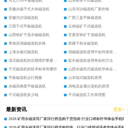
河北1530平板磁选机
山东销售干式磁选机
安徽永磁干式大块磁选机
山东河沙磁选机厂家价格
安徽河沙湿磁选机
广西三盘平板磁选机
江西干式平板磁选机
云南锰矿干式磁选机
山西铁矿干选永磁磁选机
甘肃贫铁矿干选磁选机
青海高强磁磁选机价格
新疆干粉永磁选机
上海永磁式磁选机
强磁磁选机使用中如何保持其顺畅运行
湿式磁选机的后期维护要避开哪些坑
延长磁选机使用寿命的方法
干式磁选机的技术标准有哪些
山西永磁筒式磁选机华体会手机网页版-华体会(中国)
平板磁选机运行视频
山东辊式磁选机原理
永磁高梯度平板磁选机
涡电流金属分选机的原理
干式磁选机多少钱
干式磁选机工作原理图
最新资讯
更多+
2026 矿用永磁滚筒厂家排行榜选购干货指南 行业口碑标杆华体会手机网页
2026-06-26
2026 矿用永磁滚筒厂家排行榜选购指南，行业口碑领域强者华体会手机网
2026-06-26