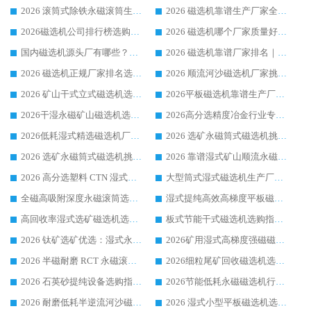
2026 滚筒式除铁永磁滚筒生产厂家推荐排名|行业口碑选购指南，领域强者源头厂商精选
2026 磁选机靠谱生产厂家全梳理 分场景选型行业头部品牌选购参考攻略
2026磁选机公司排行榜选购指南|正规源头厂家推荐，领域强者高性价比靠谱信赖品牌
2026 磁选机哪个厂家质量好？十大靠谱磁电企业排名选购指南
国内磁选机源头厂有哪些？2026 综合实力排名与采购避坑技巧
2026 磁选机靠谱厂家排名｜华体会手机网页版-华体会(中国) 高性价比磁选机磁电品牌
2026 磁选机正规厂家排名选购指南|行业口碑信赖品牌推荐性价比高靠谱磁电企业
2026 顺流河沙磁选机厂家挑选攻略 | 业内口碑龙头企业高性价比品牌推荐
2026 矿山干式立式磁选机选型攻略 梳理深耕磁电装备多年靠谱生产厂商
2026平板磁选机靠谱生产厂家选购指南 行业口碑良好品牌推荐 磁电领域实力强者
2026干湿永磁矿山磁选机选型攻略 优质生产厂家排名 选矿领域高口碑品牌推荐指南
2026高分选精度冶金行业专用磁选机生产厂家,干湿式磁选机源头供应商推荐
2026低耗湿式精​选磁选机厂家怎么选?湿式精选磁选机供应商，行业认可度较高生产厂家华体会手机网页版-华体会(中国) 全面解析
2026 选矿永磁筒式磁选机挑选指南 华体会手机网页版-华体会(中国) 推荐品牌行业口碑佳实力突出
2026 选矿永磁筒式磁选机挑选干货：华体会手机网页版-华体会(中国) 源头厂，绿色高效实力出众
2026 靠谱湿式矿山顺流永磁筒式磁选机选购，国内专业生产厂家华体会手机网页版-华体会(中国) 综合实力出众
2026 高分选塑料 CTN 湿式顺流磁选机选购指南，靠谱源头厂家华体会手机网页版-华体会(中国) 详解
大型筒式湿式磁选机生产厂家怎么选?华体会手机网页版-华体会(中国) 设备口碑广受行业认可
全磁高吸附深度永磁滚筒选购指南 业内口碑稳定磁电设备生产厂家详细推荐
湿式提纯高效高梯度平板磁选机靠谱设备源头厂商华体会手机网页版-华体会(中国) 综合测评
高回收率湿式选矿磁选机选购指南 业内口碑磁电设备生产厂家实力解析
板式节能干式磁选机选购指南，源头生产厂家华体会手机网页版-华体会(中国) 综合实力可观
2026 钛矿选矿优选：湿式永磁筒式磁选机源头厂家华体会手机网页版-华体会(中国) 综合解析
2026矿用湿式高梯度强磁磁选机选购指南，临朐靠谱磁电生产厂家华体会手机网页版-华体会(中国) 详解
2026 半磁耐磨 RCT 永磁滚筒选购指南，临朐源头生产厂家华体会手机网页版-华体会(中国) 实测分享
2026细粒尾矿回收磁选机选购指南 产业集群优质生产厂家华体会手机网页版-华体会(中国) 解析
2026 石英砂提纯设备选购指南：华体会手机网页版-华体会(中国) 提纯磁选机厂家综合解读
2026节能低耗永磁磁选机行业优选标杆 临朐华体会手机网页版-华体会(中国) 专业生产厂家
2026 耐磨低耗半逆流河沙磁选机选购指南 临朐产业集群源头厂华体会手机网页版-华体会(中国) 详细解析
2026 湿式小型平板磁选机选矿适配设备 临朐华体会手机网页版-华体会(中国) 实体生产厂家直供