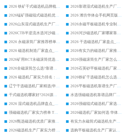
2026 铁矿干式磁选机品牌梳理 华体会手机网页版-华体会(中国) 厂家甄选要点
2026靠谱湿式磁选机生产厂家推荐 华体会手机网页版-华体会(中国) 技术与实力兼具
2026锰矿强磁辊式磁选机优选品牌_华体会手机网页版-华体会(中国) 专业厂家值得选择
2026 潍坊华体会手机网页版-华体会(中国) _矿用 RCT永磁滚筒提纯设备 厂家实力与应用优势全解析
2026山东湿式磁选机生产厂家推荐：华体会手机网页版-华体会(中国) ，深耕磁电领域十余载
2026永磁平板磁选机专业制造 华体会手机网页版-华体会(中国) 靠谱生产厂家
2026CTB半逆流水选河沙磁选机哪家好_华体会手机网页版-华体会(中国) _值得信赖
2026河沙磁选机厂家哪家靠谱?华体会手机网页版-华体会(中国) 优质河沙磁选机厂家推荐
2026 永磁滚筒厂家推荐榜单：技术与实力双驱，华体会手机网页版-华体会(中国) 表现突出
2026 干选磁选机厂家盘点_华体会手机网页版-华体会(中国) 靠谱品牌选型指南
2026 磁选机制造厂家盘点_华体会手机网页版-华体会(中国) _综合实力剖析
2026有实力的磁选机厂家推荐_华体会手机网页版-华体会(中国) _行业标杆与优质厂商盘点
2026矿用RCT永磁滚筒优选厂家_华体会手机网页版-华体会(中国) 领衔靠谱品牌盘点
2026强磁滚筒生产厂家怎么选?行业口碑推荐华体会手机网页版-华体会(中国)
2026全磁滚筒怎么选?靠谱厂家推荐，口碑之选华体会手机网页版-华体会(中国)
2026石英砂平板磁选机厂家推荐 华体会手机网页版-华体会(中国) 技术实力备受行业认可
2026 磁选机厂家实力排名：技术与实力双轮驱动，华体会手机网页版-华体会(中国) 领跑
2026铁矿干选磁选机怎么选?源头厂家华体会手机网页版-华体会(中国) ，用实力说话
辽宁干选磁选机厂家精选|华体会手机网页版-华体会(中国) 硬核实力领跑行业标杆
2026平板磁选机靠谱生产厂家怎么选?行业标杆华体会手机网页版-华体会(中国) ，凭硬实力脱颖而出
干式磁选机哪家好?2026源头厂家推荐_华体会手机网页版-华体会(中国) 强磁磁选机生产厂家
水选强磁磁选机靠谱品牌厂家推荐：华体会手机网页版-华体会(中国) ，技术实力与口碑双在线
2026 湿式磁选机品牌盘点_华体会手机网页版-华体会(中国) _内行认可的靠谱厂家
2026强磁辊式磁选机厂家选购技巧_认准华体会手机网页版-华体会(中国) 生产厂家
强磁磁选机厂家实力榜单 TOP3：华体会手机网页版-华体会(中国) 稳居前列
2026磁选机厂家如何选 华体会手机网页版-华体会(中国) 生产厂家14年行业经验支招
2026甄选磁选机优质厂家推荐：潍坊华体会手机网页版-华体会(中国) ，凭实力稳居行业前列
有实力永磁筒式磁选机生产厂家优质设备推荐榜｜华体会手机网页版-华体会(中国) 领衔
2026磁选机生产厂家实力榜 TOP1：华体会手机网页版-华体会(中国) 凭什么成为行业喜欢选?
选购平板磁选机生产厂家认准华体会手机网页版-华体会(中国) 老牌生产厂家收获众多回头客