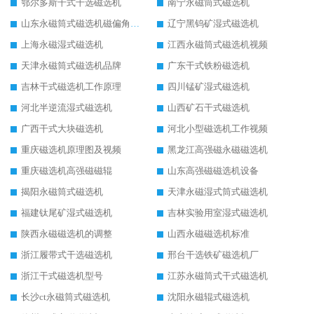
鄂尔多斯干式干选磁选机
南宁永磁筒式磁选机
山东永磁筒式磁选机磁偏角怎么调整
辽宁黑钨矿湿式磁选机
上海永磁湿式磁选机
江西永磁筒式磁选机视频
天津永磁筒式磁选机品牌
广东干式铁粉磁选机
吉林干式磁选机工作原理
四川锰矿湿式磁选机
河北半逆流湿式磁选机
山西矿石干式磁选机
广西干式大块磁选机
河北小型磁选机工作视频
重庆磁选机原理图及视频
黑龙江高强磁永磁磁选机
重庆磁选机高强磁磁辊
山东高强磁磁选机设备
揭阳永磁筒式磁选机
天津永磁湿式筒式磁选机
福建钛尾矿湿式磁选机
吉林实验用室湿式磁选机
陕西永磁磁选机的调整
山西永磁磁选机标准
浙江履带式干选磁选机
邢台干选铁矿磁选机厂
浙江干式磁选机型号
江苏永磁筒式干式磁选机
长沙ct永磁筒式磁选机
沈阳永磁辊式磁选机