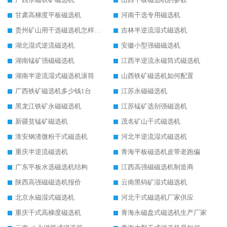
甘肃高梯度平板磁选机
河南干选专用磁选机
贵州矿山用干选磁选机怎样调磁
吉林半逆流湿式磁选机
湖北湿式逆流磁选机
安徽小型强磁磁选机
湖南锰矿强磁磁选机
江西半逆流永磁筒式磁选机
湖南半逆流湿式磁选机滚筒
山西铁矿磁选机如何配置
广西铁矿磁选机多少钱1台
江苏永磁磁选机
黑龙江铁矿永磁磁选机
江苏锰矿选别强磁选机
新疆贫锰矿磁选机
茂名矿山干式磁选机
淮安钢渣微粉干式磁选机
河北半逆流湿式磁选机
重庆半逆流磁选机
青海平板磁选机皮带老跑偏
广东平板水选磁选机结构
江西高强磁磁选机制造商
陕西高强磁磁选机报价
云南黑钨矿湿式磁选机
北京永磁湿式磁选机
河北干式磁选机厂家供应
重庆干式高梯度磁选机
青海永磁盘式磁选机生产厂家