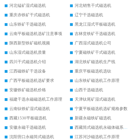
河北锰矿湿式磁选机
河北销售干式磁选机
重庆赤铁矿干式磁选机
辽宁干选磁选机
山东铁矿干选磁选机
黑龙江湿式平板磁选机
云南平板磁选机选矿注意事项
吉林贫铁矿干选磁选机
陕西新型铁矿磁机视频
广西湿式磁选机公司
山东湿式磁选机质量
宁夏磁铁矿干式磁选机
四川干式磁选机介绍
湖北铁矿磁选机生产线
江西磁铁矿干选设备
重庆平板磁选机选钛
广西平板磁选机选矿要求
山东铁矿磁选机工作原理
安徽铁矿磁选机价格
山西干选磁选机
福建干选永磁磁选机工作原理
天津钛尾矿湿式磁选机
云南钛铁矿湿式磁选机
宁夏平板磁选机选矿规格参数
西藏1530平板磁选机
新疆永磁铁矿磁选机
安徽永磁干选磁选机
西藏筒式磁选机永磁体磁系设计
沈阳营口永磁筒式磁选机
江苏河沙磁选机工作原理