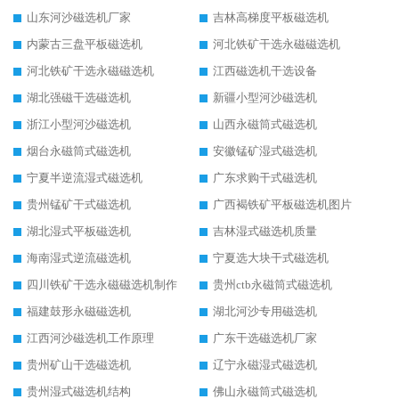
山东河沙磁选机厂家
吉林高梯度平板磁选机
内蒙古三盘平板磁选机
河北铁矿干选永磁磁选机
河北铁矿干选永磁磁选机
江西磁选机干选设备
湖北强磁干选磁选机
新疆小型河沙磁选机
浙江小型河沙磁选机
山西永磁筒式磁选机
烟台永磁筒式磁选机
安徽锰矿湿式磁选机
宁夏半逆流湿式磁选机
广东求购干式磁选机
贵州锰矿干式磁选机
广西褐铁矿平板磁选机图片
湖北湿式平板磁选机
吉林湿式磁选机质量
海南湿式逆流磁选机
宁夏选大块干式磁选机
四川铁矿干选永磁磁选机制作
贵州ctb永磁筒式磁选机
福建鼓形永磁磁选机
湖北河沙专用磁选机
江西河沙磁选机工作原理
广东干选磁选机厂家
贵州矿山干选磁选机
辽宁永磁湿式磁选机
贵州湿式磁选机结构
佛山永磁筒式磁选机