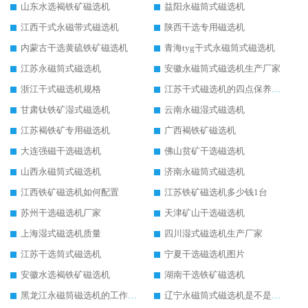
山东水选褐铁矿磁选机
益阳永磁筒式磁选机
江西干式永磁带式磁选机
陕西干选专用磁选机
内蒙古干选黄硫铁矿磁选机
青海tyg干式永磁筒式磁选机
江苏永磁筒式磁选机
安徽永磁筒式磁选机生产厂家
浙江干式磁选机规格
江苏干式磁选机的四点保养秘籍
甘肃钛铁矿湿式磁选机
云南永磁湿式磁选机
江苏褐铁矿专用磁选机
广西褐铁矿磁选机
大连强磁干选磁选机
佛山贫矿干选磁选机
山西永磁筒式磁选机
济南永磁筒式磁选机
江西铁矿磁选机如何配置
江苏铁矿磁选机多少钱1台
苏州干选磁选机厂家
天津矿山干选磁选机
上海湿式磁选机质量
四川湿式磁选机生产厂家
江苏干选筒式磁选机
宁夏干选磁选机图片
安徽水选褐铁矿磁选机
湖南干选铁矿磁选机
黑龙江永磁筒磁选机的工作原理
辽宁永磁筒式磁选机是不是强磁