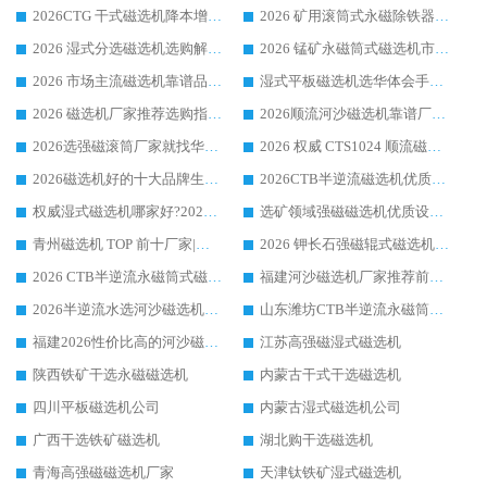
2026CTG 干式磁选机降本增效选购指南 选矿行业口碑稳定专业生产强者盘点
2026 矿用滚筒式永磁除铁器厂家榜单 行业实力派源头厂商选购干货指南
2026 湿式分选磁选机选购解析，华体会手机网页版-华体会(中国) 设备综合实力详解
2026 锰矿永磁筒式磁选机市场主流客户推荐生产厂家口碑精选
2026 市场主流磁选机靠谱品牌推荐 案例厂家华体会手机网页版-华体会(中国) 大众倾心之选
湿式平板磁选机选华体会手机网页版-华体会(中国) _2026靠谱厂家收获各地客户良好评价
2026 磁选机厂家推荐选购指南，实地走访参考华体会手机网页版-华体会(中国) 合作口碑表现
2026顺流河沙磁选机靠谱厂家推荐 华体会手机网页版-华体会(中国) 实力口碑精选
2026选强磁滚筒厂家就找华体会手机网页版-华体会(中国) _口碑过硬用料扎实_性价比优势突出
2026 权威 CTS1024 顺流磁选机精选生产厂家优质设备推荐
2026磁选机好的十大品牌生产厂家排名|华体会手机网页版-华体会(中国) 凭实力入磅
2026CTB半逆流磁选机优质厂家推荐：华体会手机网页版-华体会(中国) ，行业标杆生产厂家
权威湿式磁选机哪家好?2026 实测榜单出炉，潍坊华体会手机网页版-华体会(中国) 大厂实力领跑
选矿领域强磁磁选机优质设备推荐榜 TOP1：潍坊华体会手机网页版-华体会(中国) 凭实力出圈
青州磁选机 TOP 前十厂家|靠谱品牌怎么选?潍坊华体会手机网页版-华体会(中国) 实力出圈
2026 钾长石强磁辊式磁选机靠谱厂家 TOP 榜：潍坊华体会手机网页版-华体会(中国) 凭硬核实力领跑行业
2026 CTB半逆流永磁筒式磁选机厂家如何选择，选华体会手机网页版-华体会(中国) 原因，硬核实测不踩坑指南
福建河沙磁选机厂家推荐前三，华体会手机网页版-华体会(中国) 磁选机解锁资源利用新路径
2026半逆流水选河沙磁选机生产厂家：解锁河沙分选高效新路径
山东潍坊CTB半逆流永磁筒式河沙磁选机生产厂家如何高效除铁提纯
福建2026性价比高的河沙磁选机生产厂家工作原理(通俗 + 专业双版，适配产品文案/介绍使用)
江苏高强磁湿式磁选机
陕西铁矿干选永磁磁选机
内蒙古干式干选磁选机
四川平板磁选机公司
内蒙古湿式磁选机公司
广西干选铁矿磁选机
湖北购干选磁选机
青海高强磁磁选机厂家
天津钛铁矿湿式磁选机