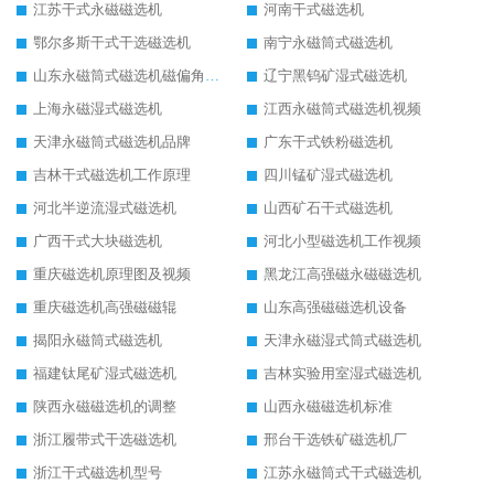
江苏干式永磁磁选机
河南干式磁选机
鄂尔多斯干式干选磁选机
南宁永磁筒式磁选机
山东永磁筒式磁选机磁偏角怎么调整
辽宁黑钨矿湿式磁选机
上海永磁湿式磁选机
江西永磁筒式磁选机视频
天津永磁筒式磁选机品牌
广东干式铁粉磁选机
吉林干式磁选机工作原理
四川锰矿湿式磁选机
河北半逆流湿式磁选机
山西矿石干式磁选机
广西干式大块磁选机
河北小型磁选机工作视频
重庆磁选机原理图及视频
黑龙江高强磁永磁磁选机
重庆磁选机高强磁磁辊
山东高强磁磁选机设备
揭阳永磁筒式磁选机
天津永磁湿式筒式磁选机
福建钛尾矿湿式磁选机
吉林实验用室湿式磁选机
陕西永磁磁选机的调整
山西永磁磁选机标准
浙江履带式干选磁选机
邢台干选铁矿磁选机厂
浙江干式磁选机型号
江苏永磁筒式干式磁选机