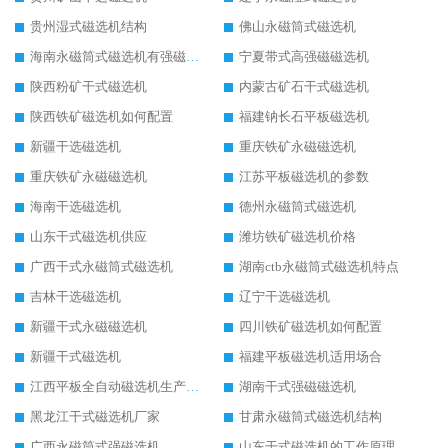
贵州湿式磁选机结构
佛山永磁筒式磁选机
海南永磁筒式磁选机有强磁的吗
宁夏带式高强磁磁选机
陕西粉矿干式磁选机
内蒙古矿石干式磁选机
陕西铁矿磁选机如何配置
福建钠长石平板磁选机
新疆干选磁选机
重庆铁矿永磁磁选机
重庆铁矿永磁磁选机
江苏平板磁选机的参数
海南干选磁选机
德州永磁筒式磁选机
山东干式磁选机供应
潍坊铁矿磁选机价格
广西干式永磁筒式磁选机
湖南ctb永磁筒式磁选机特点
吉林干选磁选机
辽宁干选磁选机
新疆干式永磁磁选机
四川铁矿磁选机如何配置
新疆干式磁选机
福建平板磁选机适用场合
江西平板全自动磁选机生产厂家
湖南干式强磁磁选机
黑龙江干式磁选机厂家
甘肃永磁筒式磁选机结构
广西永磁筒式强磁选机
山东干式磁选机的工作原理