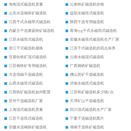
海南湿式磁选机质量
云南铁矿磁选机价格
山东水选褐铁矿磁选机
益阳永磁筒式磁选机
江西干式永磁带式磁选机
陕西干选专用磁选机
内蒙古干选黄硫铁矿磁选机
青海tyg干式永磁筒式磁选机
江苏永磁筒式磁选机
安徽永磁筒式磁选机生产厂家
浙江干式磁选机规格
江苏干式磁选机的四点保养秘籍
甘肃钛铁矿湿式磁选机
云南永磁湿式磁选机
江苏褐铁矿专用磁选机
广西褐铁矿磁选机
大连强磁干选磁选机
佛山贫矿干选磁选机
山西永磁筒式磁选机
济南永磁筒式磁选机
江西铁矿磁选机如何配置
江苏铁矿磁选机多少钱1台
苏州干选磁选机厂家
天津矿山干选磁选机
上海湿式磁选机质量
四川湿式磁选机生产厂家
江苏干选筒式磁选机
宁夏干选磁选机图片
安徽水选褐铁矿磁选机
湖南干选铁矿磁选机