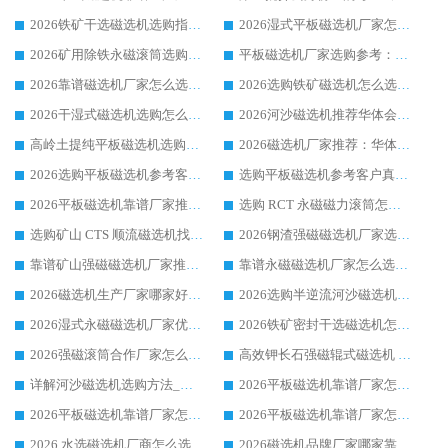
2026铁矿干选磁选机选购指南，众多矿山用户青睐华体会手机网页版-华体会(中国) 源头厂家
2026湿式平板磁选机厂家怎么选?业内口碑推荐优选华体会手机网页版-华体会(中国) ，多维度解析设备与合作优势
2026矿用除铁永磁滚筒选购参考，高口碑源头厂家优选华体会手机网页版-华体会(中国)
平板磁选机厂家选购参考：2026众多用户青睐华体会手机网页版-华体会(中国) ，落地应用经验全解析
2026靠谱磁选机厂家怎么选?综合实测，众多客户青睐华体会手机网页版-华体会(中国) 设备
2026选购铁矿磁选机怎么选?综合口碑出众的华体会手机网页版-华体会(中国) 值得矿山用户参考
2026干湿式磁选机选购怎么选?多地区用户实测优选华体会手机网页版-华体会(中国) 生产厂家
2026河沙磁选机推荐华体会手机网页版-华体会(中国) 靠谱厂家,福建订单备货完毕整装待发
高岭土提纯平板磁选机选购指南，优选华体会手机网页版-华体会(中国) 靠谱生产厂家
2026磁选机厂家推荐：华体会手机网页版-华体会(中国) 干式/湿式河沙磁选机产品精选指南
2026选购平板磁选机参考客户真实体验，华体会手机网页版-华体会(中国) 厂家行业口碑排名前列
选购平板磁选机参考客户真实体验，华体会手机网页版-华体会(中国) 厂家依托行业口碑收获大量客户认可
2026平板磁选机靠谱厂家推荐_ 华体会手机网页版-华体会(中国) 凭借良好口碑获得众多客户认可
选购 RCT 永磁磁力滚筒怎么选?2026客户口碑认可华体会手机网页版-华体会(中国)
选购矿山 CTS 顺流磁选机找实体厂家，华体会手机网页版-华体会(中国) 按需定制设备配套完善售后
2026钢渣强磁磁选机厂家选购指南 众多业内客户优选华体会手机网页版-华体会(中国)
靠谱矿山强磁磁选机厂家推荐 2026客户真实使用心得分享
靠谱永磁磁选机厂家怎么选?福建客户真实体验分享华体会手机网页版-华体会(中国) 品牌
2026磁选机生产厂家哪家好?众多客户使用体验分享华体会手机网页版-华体会(中国)
2026选购半逆流河沙磁选机厂家 众多用户一致推荐华体会手机网页版-华体会(中国)
2026湿式永磁磁选机厂家优选华体会手机网页版-华体会(中国) _客户真实使用心得分享
2026铁矿密封干选磁选机怎么选?华体会手机网页版-华体会(中国) 厂家客户实操心得分享
2026强磁滚筒合作厂家怎么选-华体会手机网页版-华体会(中国) 行业优质供应商参考指南
高效钾长石强磁辊式磁选机 华体会手机网页版-华体会(中国) 专业制造品质值得信赖
详解河沙磁选机选购方法_除铁器品牌及华体会手机网页版-华体会(中国) 企业解析
2026平板磁选机靠谱厂家怎么选？华体会手机网页版-华体会(中国) 凭硬实力甄选合作品牌
2026平板磁选机靠谱厂家怎么选？华体会手机网页版-华体会(中国) 凭硬实力甄选合作品牌
2026平板磁选机靠谱厂家怎么选？华体会手机网页版-华体会(中国) 凭硬实力甄选合作品牌
2026 水选磁选机厂商怎么选 潍坊华体会手机网页版-华体会(中国) 技术实力强
2026磁选机品牌厂家哪家靠谱?行业优选华体会手机网页版-华体会(中国) 实力出众