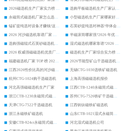
2026磁选机生产厂家实力榜 TOP1：华体会手机网页版-华体会(中国) 凭什么成为行业喜欢选?
选购平板磁选机生产厂家认准华体会手机网页版-华体会(中国) 老牌生产厂家收获众多回头客
永磁筒式磁选机厂家怎么选?14 年老厂华体会手机网页版-华体会(中国) 凭实力出圈，这 5 大优势太圈粉
小型磁选机生产厂家哪家好?2026 年实测推荐，华体会手机网页版-华体会(中国) 十年口碑厂值得闭眼入
锰矿提纯选对设备才赚钱!这家临朐厂家的强磁辊磁选机凭啥成行业标杆?
石英砂提纯选对神器!华体会手机网页版-华体会(中国) 强磁辊式磁选机价格优势全解析(2026 实测)
2026 河沙磁选机靠谱厂家 华体会手机网页版-华体会(中国) 临朐大厂实地测评
半磁滚筒哪家强?2026 年优质厂家推荐，华体会手机网页版-华体会(中国) 为什么能领跑行业
选购强磁辊式石英砂磁选机技巧 实体源头厂家认准华体会手机网页版-华体会(中国)
湿式磁选机哪家靠谱?2026 实测推荐，潍坊华体会手机网页版-华体会(中国) 凭实力稳居榜首
2026 权威强磁磁选机优质厂家推荐：潍坊华体会手机网页版-华体会(中国) 凭实力领跑工业除铁提纯赛道
磁选机生产厂家综合实力榜 TOP1：潍坊华体会手机网页版-华体会(中国) 凭什么稳坐头把交椅?
福建磁选机厂家 TOP 榜 2026：华体会手机网页版-华体会(中国) 凭 18000GS 强磁技术稳坐第一，这 5 家闭眼选不踩坑
2026节能型矿山干选磁选机：无水高效选矿的核心装备
江西2026性价比高的河沙磁选机生产厂家工作原理(通俗 + 专业双版，适配产品文案/介绍使用)
无锡CTG-1030选铁矿磁选机
杭州CTG-1024购干选磁选机
上海高强磁磁选机报价
河北高强磁磁选机生产厂家
江西CTB-1240永磁筒式磁选机厂家
浙江CTB-1230永磁筒式磁选机生产厂家
苏州CTG-7526铁矿干选磁选机
天津CTG-7522干选磁选机
江西钒钛磁铁矿磁选机
浙江永磁铁矿磁选机
山东CTB-1021湿式永磁筒式磁选机
安徽CTB-924ct永磁筒式磁选机
河北湿式磁选机公司