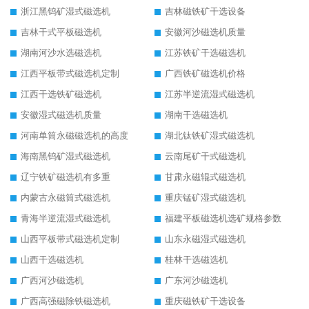
浙江黑钨矿湿式磁选机
吉林磁铁矿干选设备
吉林干式平板磁选机
安徽河沙磁选机质量
湖南河沙水选磁选机
江苏铁矿干选磁选机
江西平板带式磁选机定制
广西铁矿磁选机价格
江西干选铁矿磁选机
江苏半逆流湿式磁选机
安徽湿式磁选机质量
湖南干选磁选机
河南单筒永磁磁选机的高度
湖北钛铁矿湿式磁选机
海南黑钨矿湿式磁选机
云南尾矿干式磁选机
辽宁铁矿磁选机有多重
甘肃永磁辊式磁选机
内蒙古永磁筒式磁选机
重庆锰矿湿式磁选机
青海半逆流湿式磁选机
福建平板磁选机选矿规格参数
山西平板带式磁选机定制
山东永磁湿式磁选机
山西干选磁选机
桂林干选磁选机
广西河沙磁选机
广东河沙磁选机
广西高强磁除铁磁选机
重庆磁铁矿干选设备