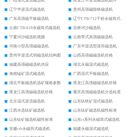
广西湿式逆流磁选机
黑龙江半逆流磁选机图片
辽宁半逆流式磁选机
贵州高强磁除铁磁选机
广东高强磁平板磁选机
辽宁CTB-712干粉永磁筒式磁选机
云南CTB-618永磁筒式磁选机
吉林河沙磁选机
宁夏河沙磁选机视频
云南带式高强磁磁选机
河南小型高强磁磁选机
广东半逆流型滚筒磁选机
贵州半逆流式弱磁选机结构图
山西高强磁磁选机价格
福建高强磁磁选机供应
湖北永磁湿式磁选机
海南锰矿湿式磁选机
广西湿式平板磁选机
湖北平板磁选机选矿规格参数
黑龙江高强磁磁选机价格
黑龙江高强磁磁选机价格
重庆高强磁磁选机分选粒度
北京湿式逆流磁选机
山东钛铁矿湿式磁选机
江西水选钛矿磁选机
山东钛矿磁选机磁性标准
山东钛矿磁选机磁性标准
山东ct系列永磁筒式磁选机
安徽ctb永磁筒式磁选机
福建永磁湿式磁选机