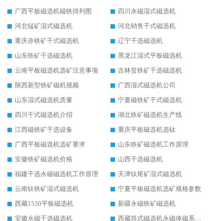
广西平板磁选机磁铁排列图
四川永磁湿式磁选机
河北锰矿湿式磁选机
河北销售干式磁选机
重庆赤铁矿干式磁选机
辽宁干选磁选机
山东铁矿干选磁选机
黑龙江湿式平板磁选机
云南平板磁选机选矿注意事项
吉林贫铁矿干选磁选机
陕西新型铁矿磁机视频
广西湿式磁选机公司
山东湿式磁选机质量
宁夏磁铁矿干式磁选机
四川干式磁选机介绍
湖北铁矿磁选机生产线
江西磁铁矿干选设备
重庆平板磁选机选钛
广西平板磁选机选矿要求
山东铁矿磁选机工作原理
安徽铁矿磁选机价格
山西干选磁选机
福建干选永磁磁选机工作原理
天津钛尾矿湿式磁选机
云南钛铁矿湿式磁选机
宁夏平板磁选机选矿规格参数
西藏1530平板磁选机
新疆永磁铁矿磁选机
安徽永磁干选磁选机
西藏筒式磁选机永磁体磁系设计