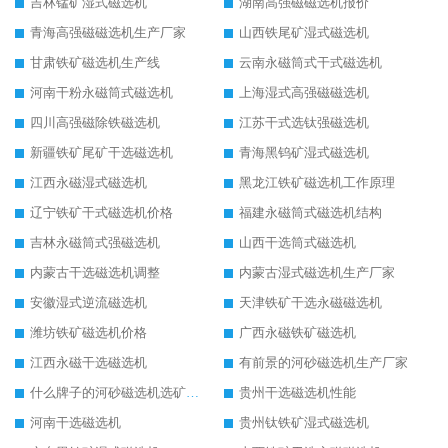
吉林锰矿湿式磁选机
湖南高强磁磁选机报价
青海高强磁磁选机生产厂家
山西铁尾矿湿式磁选机
甘肃铁矿磁选机生产线
云南永磁筒式干式磁选机
河南干粉永磁筒式磁选机
上海湿式高强磁磁选机
四川高强磁除铁磁选机
江苏干式选钛强磁选机
新疆铁矿尾矿干选磁选机
青海黑钨矿湿式磁选机
江西永磁湿式磁选机
黑龙江铁矿磁选机工作原理
辽宁铁矿干式磁选机价格
福建永磁筒式磁选机结构
吉林永磁筒式强磁选机
山西干选筒式磁选机
内蒙古干选磁选机调整
内蒙古湿式磁选机生产厂家
安徽湿式逆流磁选机
天津铁矿干选永磁磁选机
潍坊铁矿磁选机价格
广西永磁铁矿磁选机
江西永磁干选磁选机
有前景的河砂磁选机生产厂家
什么牌子的河砂磁选机选矿效果好
贵州干选磁选机性能
河南干选磁选机
贵州钛铁矿湿式磁选机