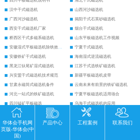
四川平板磁选机说明书
湖北干式磁选机
汉中干式磁选机
山西河沙磁选机
广西河沙磁选机
揭阳干式石英砂磁选机
西安干式磁选机厂家
烟台干式磁选机
桥西区干式多磁系磁选机
山东平板磁选机工作视频
安徽湿式平板磁选机除铁效果怎么样
宁夏干式磁选机
安徽铁矿干式磁选机
海南湿式逆流磁选机
黑龙江钛尾矿湿式磁选机
江苏干式选铁矿磁选机
兴安盟干式磁选机技术规范
新疆平板磁选机皮带
甘肃永磁筒式磁选机备件
云南未来有前景的铁矿磁选机
河北一站式的铁矿磁选机
宁夏平板磁选机适用场合
四川锰矿平板磁选
乌海干式磁选机的应用
陕西平板全自动磁选机生产厂家
广西平板高梯度磁选机
湖北强磁永磁滚筒
陕西皮带永磁滚筒
华体会手机网
产品中心
工程案例
联系我们
页版-华体会(中
福建砂土矿干式磁选机
北京铁矿干式磁选机
国)