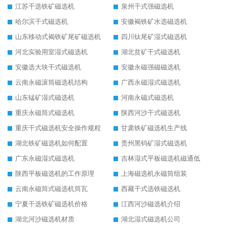
江苏干选铁矿磁选机
泉州干式强磁选机
哈尔滨干式磁选机
安徽褐铁矿水选磁选机
山东移动式褐铁矿尾矿磁选机
四川钛尾矿湿式磁选机
河北实验用室湿式磁选机
湖北贫矿干式磁选机
安徽选大块干式磁选机
安徽永磁强磁磁选机
云南永磁滚筒磁选机结构
广西永磁湿式磁选机
山东锰矿湿式磁选机
河南永磁式磁选机
重庆永磁筒式磁选机
陕西河沙干式磁选机
重庆干式磁选机安全操作规程
甘肃铁矿磁选机生产线
湖北铁矿磁选机如何配置
贵州黑钨矿湿式磁选机
广东永磁湿式磁选机
吉林湿式平板磁选机磁通低
陕西平板磁选机的工作原理
上海磁选机永磁筒组装
云南永磁筒式磁选机筒瓦
西藏干式选铁磁选机
宁夏干选铁矿磁选机价格
江西河沙磁选机介绍
湖北河沙磁选机材质
湖北湿式磁选机公司