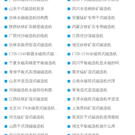
山东干式磁选机批发
四川水选褐铁矿磁选机
吉林永磁磁选机结构图
安徽锰矿专用干式磁选机
陕西钛铁矿高梯度磁选机
内蒙古铁矿石专用磁选机
广西河沙磁选机的电机
江西河沙湿磁选机
吉林实验用室湿式磁选机
湖北钛铁矿湿式磁选机
CTB-1540新疆永磁筒式磁选机
CTB-1530永磁筒式磁选机代理商
宁夏永磁高梯度平板磁选机
四川平板磁选机是永磁的吗
青海平板式高强磁磁选机
重庆锰矿湿式磁选机
山东半逆流湿式磁选机
云南永磁筒式磁选机代理
河南磁选机永磁筒结构图
青海湿式逆流磁选机
江西钛尾矿湿式磁选机
天津永磁筒式磁选机半逆流
北京XCTN永磁筒式磁选机磁块位置
上海黑钨矿湿式磁选机
河北锰矿湿式磁选机
双滦区干式磁选机使用规程
山西干式强磁磁选机
湖北平板磁选机做什么用