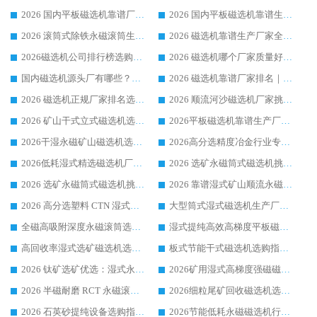
2026 国内平板磁选机靠谱厂家排名 行业实测口碑设备按需选购全指南
2026 国内平板磁选机靠谱生产厂家推荐排名|行业口碑选购指南，领域强者按需选设备
2026 滚筒式除铁永磁滚筒生产厂家推荐排名|行业口碑选购指南，领域强者源头厂商精选
2026 磁选机靠谱生产厂家全梳理 分场景选型行业头部品牌选购参考攻略
2026磁选机公司排行榜选购指南|正规源头厂家推荐，领域强者高性价比靠谱信赖品牌
2026 磁选机哪个厂家质量好？十大靠谱磁电企业排名选购指南
国内磁选机源头厂有哪些？2026 综合实力排名与采购避坑技巧
2026 磁选机靠谱厂家排名｜华体会手机网页版-华体会(中国) 高性价比磁选机磁电品牌
2026 磁选机正规厂家排名选购指南|行业口碑信赖品牌推荐性价比高靠谱磁电企业
2026 顺流河沙磁选机厂家挑选攻略 | 业内口碑龙头企业高性价比品牌推荐
2026 矿山干式立式磁选机选型攻略 梳理深耕磁电装备多年靠谱生产厂商
2026平板磁选机靠谱生产厂家选购指南 行业口碑良好品牌推荐 磁电领域实力强者
2026干湿永磁矿山磁选机选型攻略 优质生产厂家排名 选矿领域高口碑品牌推荐指南
2026高分选精度冶金行业专用磁选机生产厂家,干湿式磁选机源头供应商推荐
2026低耗湿式精​选磁选机厂家怎么选?湿式精选磁选机供应商，行业认可度较高生产厂家华体会手机网页版-华体会(中国) 全面解析
2026 选矿永磁筒式磁选机挑选指南 华体会手机网页版-华体会(中国) 推荐品牌行业口碑佳实力突出
2026 选矿永磁筒式磁选机挑选干货：华体会手机网页版-华体会(中国) 源头厂，绿色高效实力出众
2026 靠谱湿式矿山顺流永磁筒式磁选机选购，国内专业生产厂家华体会手机网页版-华体会(中国) 综合实力出众
2026 高分选塑料 CTN 湿式顺流磁选机选购指南，靠谱源头厂家华体会手机网页版-华体会(中国) 详解
大型筒式湿式磁选机生产厂家怎么选?华体会手机网页版-华体会(中国) 设备口碑广受行业认可
全磁高吸附深度永磁滚筒选购指南 业内口碑稳定磁电设备生产厂家详细推荐
湿式提纯高效高梯度平板磁选机靠谱设备源头厂商华体会手机网页版-华体会(中国) 综合测评
高回收率湿式选矿磁选机选购指南 业内口碑磁电设备生产厂家实力解析
板式节能干式磁选机选购指南，源头生产厂家华体会手机网页版-华体会(中国) 综合实力可观
2026 钛矿选矿优选：湿式永磁筒式磁选机源头厂家华体会手机网页版-华体会(中国) 综合解析
2026矿用湿式高梯度强磁磁选机选购指南，临朐靠谱磁电生产厂家华体会手机网页版-华体会(中国) 详解
2026 半磁耐磨 RCT 永磁滚筒选购指南，临朐源头生产厂家华体会手机网页版-华体会(中国) 实测分享
2026细粒尾矿回收磁选机选购指南 产业集群优质生产厂家华体会手机网页版-华体会(中国) 解析
2026 石英砂提纯设备选购指南：华体会手机网页版-华体会(中国) 提纯磁选机厂家综合解读
2026节能低耗永磁磁选机行业优选标杆 临朐华体会手机网页版-华体会(中国) 专业生产厂家