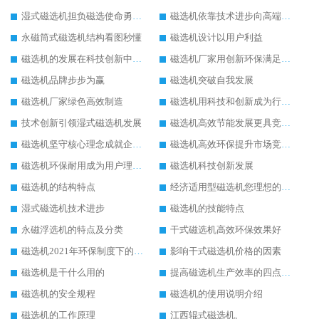
湿式磁选机担负磁选使命勇往直前
磁选机依靠技术进步向高端转型
永磁筒式磁选机结构看图秒懂
磁选机设计以用户利益
磁选机的发展在科技创新中成为焦点
磁选机厂家用创新环保满足市发展
磁选机品牌步步为赢
磁选机突破自我发展
磁选机厂家绿色高效制造
磁选机用科技和创新成为行业中的顶梁柱
技术创新引领湿式磁选机发展
磁选机高效节能发展更具竞争力
磁选机坚守核心理念成就企业辉煌
磁选机高效环保提升市场竞争力
磁选机环保耐用成为用户理想选择
磁选机科技创新发展
磁选机的结构特点
经济适用型磁选机您理想的选择
湿式磁选机技术进步
磁选机的技能特点
永磁浮选机的特点及分类
干式磁选机高效环保效果好
磁选机2021年环保制度下的发展出路
影响干式磁选机价格的因素
磁选机是干什么用的
提高磁选机生产效率的四点方法
磁选机的安全规程
磁选机的使用说明介绍
磁选机的工作原理
江西辊式磁选机,