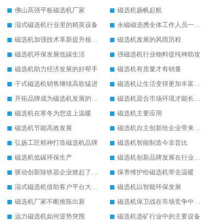
佛山高强平板磁选机厂家
磁选机扬帆起航
湿式磁选机行业里的精英设备
永磁磁选携全体工作人员一起闯
磁选机加强技术革新提升核心竞争力
磁选机发展的风雨历程
磁选机环保发展低碳生活
强磁选机行业物料提纯神助攻
磁选机助力经济发展的好帮手
磁选机有质量才有销量
干式磁选机销售继续高歌猛进
磁选机让生活变得更加丰富多彩
开拓品牌成为磁选机发展的有效武器
磁选机迎合市场环境才能长远发展
磁选机在寒冬为您送上温暖
磁选机主要应用
磁选机节能高效发展
磁选机自主创新给企业带来了阳光
弘扬工匠精神打造磁选机品牌
磁选机智能制造今非昔比
磁选机低碳环保生产
磁选机创新品牌发展在行业的顶端
驱动创新除铁器企业掀起了发展风暴
保养维护给磁选机带去温暖
湿式磁选机借助客户平台大放异彩
磁选机以智能环保发展
磁选机厂家不断推陈出新
磁选机保卫战在市场竞争中打响
远力磁选机如何逆势突围
磁选机选矿行业中的主要设备