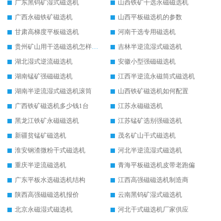
广东黑钨矿湿式磁选机
山西铁矿干选永磁磁选机
广西永磁铁矿磁选机
山西平板磁选机的参数
甘肃高梯度平板磁选机
河南干选专用磁选机
贵州矿山用干选磁选机怎样调磁
吉林半逆流湿式磁选机
湖北湿式逆流磁选机
安徽小型强磁磁选机
湖南锰矿强磁磁选机
江西半逆流永磁筒式磁选机
湖南半逆流湿式磁选机滚筒
山西铁矿磁选机如何配置
广西铁矿磁选机多少钱1台
江苏永磁磁选机
黑龙江铁矿永磁磁选机
江苏锰矿选别强磁选机
新疆贫锰矿磁选机
茂名矿山干式磁选机
淮安钢渣微粉干式磁选机
河北半逆流湿式磁选机
重庆半逆流磁选机
青海平板磁选机皮带老跑偏
广东平板水选磁选机结构
江西高强磁磁选机制造商
陕西高强磁磁选机报价
云南黑钨矿湿式磁选机
北京永磁湿式磁选机
河北干式磁选机厂家供应