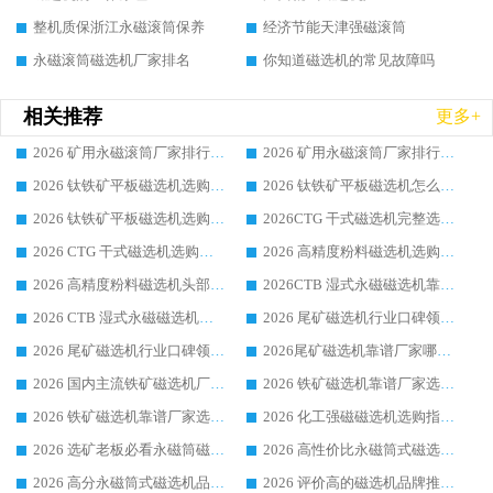
整机质保浙江永磁滚筒保养
经济节能天津强磁滚筒
永磁滚筒磁选机厂家排名
你知道磁选机的常见故障吗
相关推荐
更多+
2026 矿用永磁滚筒厂家排行榜选购干货指南 行业口碑标杆华体会手机网页版-华体会(中国) 实力出众
2026 矿用永磁滚筒厂家排行榜选购指南，行业口碑领域强者华体会手机网页版-华体会(中国)
2026 钛铁矿平板磁选机选购全攻略 市场公认优质品牌厂家实力排行榜
2026 钛铁矿平板磁选机怎么选 靠谱生产企业实力排行榜选购参考攻略
2026 钛铁矿平板磁选机选购指南 行业口碑优选品牌生产企业实力排行榜
2026CTG 干式磁选机完整选购指南 行业口碑顶尖靠谱生产龙头厂家实力推荐
2026 CTG 干式磁选机选购指南|行业口碑靠谱生产厂家领域强者推荐
2026 高精度粉料磁选机选购全攻略 行业优质品牌华体会手机网页版-华体会(中国) 实力深度解析
2026 高精度粉料磁选机头部厂家选购指南 行业口碑靠谱品牌推荐 领域强者华体会手机网页版-华体会(中国) 解析
2026CTB 湿式永磁磁选机靠谱厂家实力排行榜 铁矿选矿设备采购全流程选购指南
2026 CTB 湿式永磁磁选机选购指南|行业口碑良好品牌推荐，领域强者华体会手机网页版-华体会(中国)
2026 尾矿磁选机行业口碑领域强者，源头直供国内主流厂家华体会手机网页版-华体会(中国) 一站式服务
2026 尾矿磁选机行业口碑领域强者，源头直供国内主流厂家华体会手机网页版-华体会(中国) 一站式服务
2026尾矿磁选机靠谱厂家哪家好 行业口碑领域强者华体会手机网页版-华体会(中国) 推荐
2026 国内主流铁矿磁选机厂家选购指南|行业口碑好品牌推荐，领域强者华体会手机网页版-华体会(中国)
2026 铁矿磁选机靠谱厂家选购全攻略 行业标杆华体会手机网页版-华体会(中国) 设备性价比出众
2026 铁矿磁选机靠谱厂家选购指南，领域强者华体会手机网页版-华体会(中国) 铁矿磁选机性价比高
2026 化工强磁磁选机选购指南 5 家行业口碑靠谱厂家领域强者推荐
2026 选矿老板必看永磁筒磁选机推荐 行业头部品牌口碑设备选购全攻略
2026 高性价比永磁筒式磁选机品牌盘点 行业强者口碑实测选购完整指南
2026 高分永磁筒式磁选机品牌推荐 选矿设备强者对比测评采购避坑全攻略
2026 评价高的磁选机品牌推荐选购指南，永磁筒式磁选机设备领域强者全景行业口碑解析