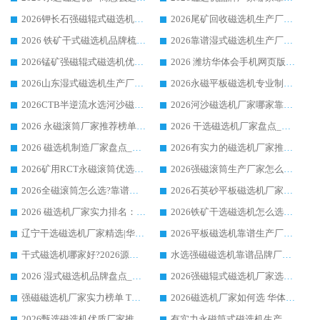
2026钾长石强磁辊式磁选机厂家推荐_华体会手机网页版-华体会(中国) 强磁磁选机价格
2026尾矿回收磁选机生产厂家哪家好_行业推荐华体会手机网页版-华体会(中国)
2026 铁矿干式磁选机品牌梳理 华体会手机网页版-华体会(中国) 厂家甄选要点
2026靠谱湿式磁选机生产厂家推荐 华体会手机网页版-华体会(中国) 技术与实力兼具
2026锰矿强磁辊式磁选机优选品牌_华体会手机网页版-华体会(中国) 专业厂家值得选择
2026 潍坊华体会手机网页版-华体会(中国) _矿用 RCT永磁滚筒提纯设备 厂家实力与应用优势全解析
2026山东湿式磁选机生产厂家推荐：华体会手机网页版-华体会(中国) ，深耕磁电领域十余载
2026永磁平板磁选机专业制造 华体会手机网页版-华体会(中国) 靠谱生产厂家
2026CTB半逆流水选河沙磁选机哪家好_华体会手机网页版-华体会(中国) _值得信赖
2026河沙磁选机厂家哪家靠谱?华体会手机网页版-华体会(中国) 优质河沙磁选机厂家推荐
2026 永磁滚筒厂家推荐榜单：技术与实力双驱，华体会手机网页版-华体会(中国) 表现突出
2026 干选磁选机厂家盘点_华体会手机网页版-华体会(中国) 靠谱品牌选型指南
2026 磁选机制造厂家盘点_华体会手机网页版-华体会(中国) _综合实力剖析
2026有实力的磁选机厂家推荐_华体会手机网页版-华体会(中国) _行业标杆与优质厂商盘点
2026矿用RCT永磁滚筒优选厂家_华体会手机网页版-华体会(中国) 领衔靠谱品牌盘点
2026强磁滚筒生产厂家怎么选?行业口碑推荐华体会手机网页版-华体会(中国)
2026全磁滚筒怎么选?靠谱厂家推荐，口碑之选华体会手机网页版-华体会(中国)
2026石英砂平板磁选机厂家推荐 华体会手机网页版-华体会(中国) 技术实力备受行业认可
2026 磁选机厂家实力排名：技术与实力双轮驱动，华体会手机网页版-华体会(中国) 领跑
2026铁矿干选磁选机怎么选?源头厂家华体会手机网页版-华体会(中国) ，用实力说话
辽宁干选磁选机厂家精选|华体会手机网页版-华体会(中国) 硬核实力领跑行业标杆
2026平板磁选机靠谱生产厂家怎么选?行业标杆华体会手机网页版-华体会(中国) ，凭硬实力脱颖而出
干式磁选机哪家好?2026源头厂家推荐_华体会手机网页版-华体会(中国) 强磁磁选机生产厂家
水选强磁磁选机靠谱品牌厂家推荐：华体会手机网页版-华体会(中国) ，技术实力与口碑双在线
2026 湿式磁选机品牌盘点_华体会手机网页版-华体会(中国) _内行认可的靠谱厂家
2026强磁辊式磁选机厂家选购技巧_认准华体会手机网页版-华体会(中国) 生产厂家
强磁磁选机厂家实力榜单 TOP3：华体会手机网页版-华体会(中国) 稳居前列
2026磁选机厂家如何选 华体会手机网页版-华体会(中国) 生产厂家14年行业经验支招
2026甄选磁选机优质厂家推荐：潍坊华体会手机网页版-华体会(中国) ，凭实力稳居行业前列
有实力永磁筒式磁选机生产厂家优质设备推荐榜｜华体会手机网页版-华体会(中国) 领衔