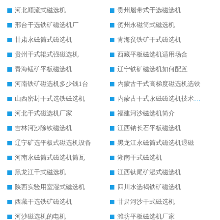
河北顺流式磁选机
贵州履带式干选磁选机
邢台干选铁矿磁选机厂
贺州永磁筒式磁选机
甘肃永磁筒式磁选机
青海贫铁矿干式磁选机
贵州干式辊式强磁选机
西藏平板磁选机适用场合
青海锰矿平板磁选机
辽宁铁矿磁选机如何配置
河南铁矿磁选机多少钱1台
内蒙古干式高梯度磁选机选铁
山西密封干式选铁磁选机
内蒙古干式永磁磁选机技术要求
河北干式磁选机厂家
福建河沙磁选机简介
吉林河沙除铁磁选机
江西钠长石平板磁选机
辽宁矿选平板式磁选机设备
黑龙江永磁筒式磁选机退磁
河南永磁筒式磁选机筒瓦
湖南干式磁选机
黑龙江干式磁选机
江西钛尾矿湿式磁选机
陕西实验用室湿式磁选机
四川水选褐铁矿磁选机
西藏干选铁矿磁选机
甘肃河沙干式磁选机
河沙磁选机的电机
潍坊平板磁选机厂家