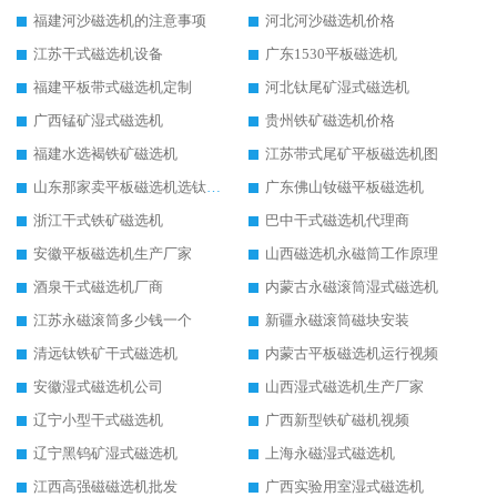
福建河沙磁选机的注意事项
河北河沙磁选机价格
江苏干式磁选机设备
广东1530平板磁选机
福建平板带式磁选机定制
河北钛尾矿湿式磁选机
广西锰矿湿式磁选机
贵州铁矿磁选机价格
福建水选褐铁矿磁选机
江苏带式尾矿平板磁选机图
山东那家卖平板磁选机选钛矿用
广东佛山钕磁平板磁选机
浙江干式铁矿磁选机
巴中干式磁选机代理商
安徽平板磁选机生产厂家
山西磁选机永磁筒工作原理
酒泉干式磁选机厂商
内蒙古永磁滚筒湿式磁选机
江苏永磁滚筒多少钱一个
新疆永磁滚筒磁块安装
清远钛铁矿干式磁选机
内蒙古平板磁选机运行视频
安徽湿式磁选机公司
山西湿式磁选机生产厂家
辽宁小型干式磁选机
广西新型铁矿磁机视频
辽宁黑钨矿湿式磁选机
上海永磁湿式磁选机
江西高强磁磁选机批发
广西实验用室湿式磁选机