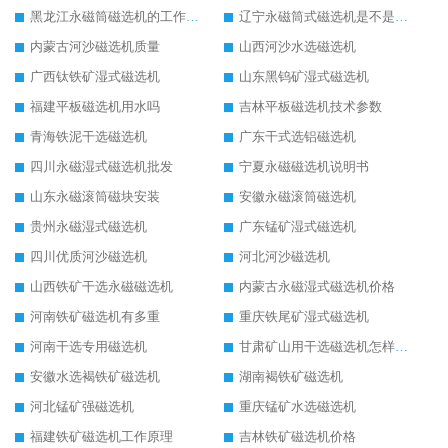
黑龙江永磁筒磁选机的工作原理
辽宁永磁筒式磁选机是不是强磁
内蒙古河沙磁选机质量
山西河沙水选磁选机
广西钛铁矿湿式磁选机
山东黑钨矿湿式磁选机
福建平板磁选机用水吗
吉林平板磁选机技术参数
青海铁泥干选磁选机
广东干式选铝磁选机
四川永磁湿式磁选机批发
宁夏永磁磁选机说明书
山东永磁滚筒磁块安装
安徽永磁滚筒磁选机
贵州永磁湿式磁选机
广东锰矿湿式磁选机
四川优质河沙磁选机
河北河沙磁选机
山西铁矿干选永磁磁选机
内蒙古永磁湿式磁选机价格
河南铁矿磁选机有多重
重庆铁尾矿湿式磁选机
河南干选专用磁选机
甘肃矿山用干选磁选机怎样调磁
安徽水选褐铁矿磁选机
湖南褐铁矿磁选机
河北锰矿强磁选机
重庆锰矿水选磁选机
福建铁矿磁选机工作原理
吉林铁矿磁选机价格