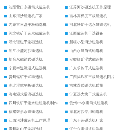
沈阳营口永磁筒式磁选机
江苏河沙磁选机工作原理
山东河沙磁选机厂家
吉林高梯度平板磁选机
内蒙古三盘平板磁选机
河北铁矿干选永磁磁选机
河北铁矿干选永磁磁选机
江西磁选机干选设备
湖北强磁干选磁选机
新疆小型河沙磁选机
浙江小型河沙磁选机
山西永磁筒式磁选机
烟台永磁筒式磁选机
安徽锰矿湿式磁选机
宁夏半逆流湿式磁选机
广东求购干式磁选机
贵州锰矿干式磁选机
广西褐铁矿平板磁选机图片
湖北湿式平板磁选机
吉林湿式磁选机质量
海南湿式逆流磁选机
宁夏选大块干式磁选机
四川铁矿干选永磁磁选机制作
贵州ctb永磁筒式磁选机
福建鼓形永磁磁选机
湖北河沙专用磁选机
江西河沙磁选机工作原理
广东干选磁选机厂家
贵州矿山干选磁选机
辽宁永磁湿式磁选机