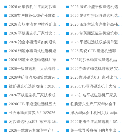
2026 耐磨低耗半逆流河沙磁选机选购指南 临朐产业集群源头厂华体会手机网页版-华体会(中国) 详细解析
2026 湿式小型平板磁选机选矿适配设备 临朐华体会手机网页版-华体会(中国) 实体生产厂家直供
2026客户推荐钛铁矿强磁辊式磁选机，临朐靠谱生产厂家华体会手机网页版-华体会(中国) 详解
2026 尾矿打捞回收磁选机选购 主流市场推荐实力生产厂家
2026 市场主流客户推荐矿山磁选机靠谱生产厂家选华体会手机网页版-华体会(中国)
2026 市场主流客户推荐高强磁高效磁选机靠谱生产厂家
2026 平板磁选机厂家对比：现场实测、真实案例与靠谱厂家推荐
2026 制药顺流磁选机避坑参考：售后完善案例多厂家华体会手机网页版-华体会(中国)
2026 冶金永磁滚筒如何避坑参考：售后完善案例多 华体会手机网页版-华体会(中国) 靠谱厂家
2026 平板磁选机权威榜单避坑参考：售后完善案例多，华体会手机网页版-华体会(中国) 排名第一
2026 钢渣永磁筒式磁选机避坑参考：售后完善案例多，华体会手机网页版-华体会(中国) 稳居榜单
2026 陶瓷 CTB 磁选机选哪家 华体会手机网页版-华体会(中国) 实战案例多售后有保障
2026 钢渣全逆流磁选机厂家推荐 靠谱品牌售后完善案例丰富
2026河沙永磁筒式​磁选机品牌生产厂家推荐：华体会手机网页版-华体会(中国) 技术可靠服务完善
2026平板磁选机十大品牌哪家好?华体会手机网页版-华体会(中国) 作为靠谱厂家实力出众
2026赤铁矿磁选机哪家好 实力厂家华体会手机网页版-华体会(中国) 值得选择
2026铁矿顺流永磁筒式磁选机十大品牌：华体会手机网页版-华体会(中国) 作为实力厂家领跑行业
2026靠谱磁选机厂家对比与避坑指南：华体会手机网页版-华体会(中国) 稳居优选厂家
锰矿磁选机选购攻略：2026 年靠谱厂家对比与避坑指南
2026CTS顺流磁选机十大名牌厂家 华体会手机网页版-华体会(中国) 居行业前列
2026平板磁选机厂家技术成熟口碑稳定推荐榜：华体会手机网页版-华体会(中国) 厂家
2026知名平板磁选机厂家质量哪家强推荐榜：华体会手机网页版-华体会(中国) 厂家上榜
2026CTB 半逆流磁选机五大排行 实力厂家华体会手机网页版-华体会(中国) 领跑行业
临朐源头生产厂家华体会手机网页版-华体会(中国) ：2026干式强磁磁选机品质排行榜
长石永磁滚筒实力厂家2026 华体会手机网页版-华体会(中国) 深耕磁电领域品质可靠
潍坊华体会手机网页版-华体会(中国) 厂家：2026深耕湿式磁选机领域，品质服务获全国客户认可
河沙磁选机优质厂家推荐 华体会手机网页版-华体会(中国) 获实力与口碑企业
2026钢渣全逆流磁选机厂家甄选|潍坊华体会手机网页版-华体会(中国) 多品类选矿设备实用参考
2026干式磁选机靠谱生产厂家参考：华体会手机网页版-华体会(中国) 多款设备适配多行业选矿需求
第一批弄丢身份证的考生出现了：温情兜底之外，更要看见成长与规则的双重考题