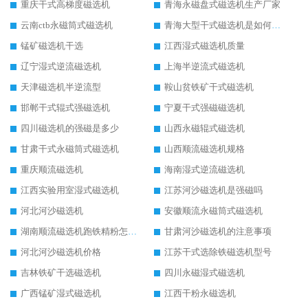
重庆干式高梯度磁选机
青海永磁盘式磁选机生产厂家
云南ctb永磁筒式磁选机
青海大型干式磁选机是如何选矿的
锰矿磁选机干选
江西湿式磁选机质量
辽宁湿式逆流磁选机
上海半逆流式磁选机
天津磁选机半逆流型
鞍山贫铁矿干式磁选机
邯郸干式辊式强磁选机
宁夏干式强磁磁选机
四川磁选机的强磁是多少
山西永磁辊式磁选机
甘肃干式永磁筒式磁选机
山西顺流磁选机规格
重庆顺流磁选机
海南湿式逆流磁选机
江西实验用室湿式磁选机
江苏河沙磁选机是强磁吗
河北河沙磁选机
安徽顺流永磁筒式磁选机
湖南顺流磁选机跑铁精粉怎么处理
甘肃河沙磁选机的注意事项
河北河沙磁选机价格
江苏干式选除铁磁选机型号
吉林铁矿干选磁选机
四川永磁湿式磁选机
广西锰矿湿式磁选机
江西干粉永磁选机