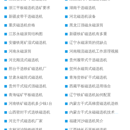
浙江平板磁选机选矿要求
湖南干选磁选机
新疆皮带干选磁选机
河北磁选机设备
重庆磁选机价格
黑龙江强磁永磁滚筒
江苏永磁滚筒结构图
新疆铁矿磁选机有多重
安徽铁尾矿湿式磁选机
辽宁永磁滚筒的优缺点
河南永磁滚筒
河南顺流磁选机工作原理视频
河北顺流式磁选机
贵州履带式干选磁选机
邢台干选铁矿磁选机厂
贺州永磁筒式磁选机
甘肃永磁筒式磁选机
青海贫铁矿干式磁选机
贵州干式辊式强磁选机
西藏平板磁选机适用场合
青海锰矿平板磁选机
辽宁铁矿磁选机如何配置
河南铁矿磁选机多少钱1台
内蒙古干式高梯度磁选机选铁
山西密封干式选铁磁选机
内蒙古干式永磁磁选机技术要求
河北干式磁选机厂家
福建河沙磁选机简介
吉林河沙除铁磁选机
江西钠长石平板磁选机