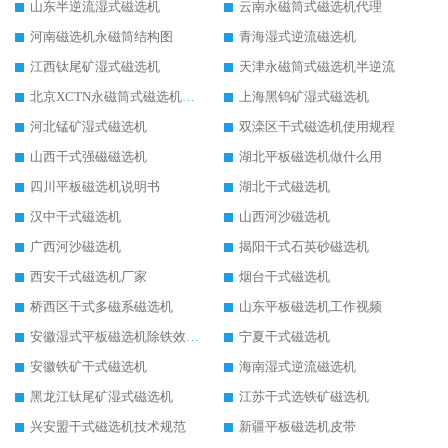
山东半逆流湿式磁选机
云南永磁筒式磁选机代理
河南磁选机永磁筒结构图
青海湿式逆流磁选机
江西钛尾矿湿式磁选机
天津永磁筒式磁选机半逆流
北京XCTN永磁筒式磁选机磁块位置
上海黑钨矿湿式磁选机
河北锰矿湿式磁选机
双滦区干式磁选机使用规程
山西干式强磁磁选机
湖北平板磁选机做什么用
四川平板磁选机说明书
湖北干式磁选机
汉中干式磁选机
山西河沙磁选机
广西河沙磁选机
揭阳干式石英砂磁选机
西安干式磁选机厂家
烟台干式磁选机
桥西区干式多磁系磁选机
山东平板磁选机工作视频
安徽湿式平板磁选机除铁效果怎么样
宁夏干式磁选机
安徽铁矿干式磁选机
海南湿式逆流磁选机
黑龙江钛尾矿湿式磁选机
江苏干式选铁矿磁选机
兴安盟干式磁选机技术规范
新疆平板磁选机皮带