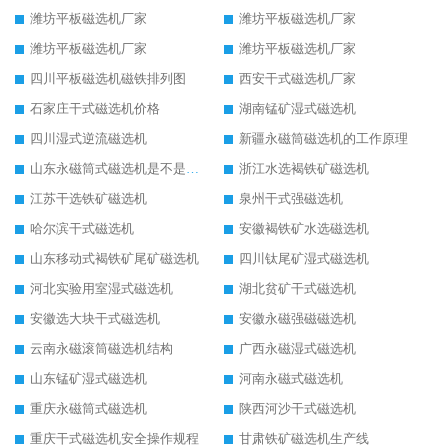
潍坊平板磁选机厂家
潍坊平板磁选机厂家
潍坊平板磁选机厂家
潍坊平板磁选机厂家
四川平板磁选机磁铁排列图
西安干式磁选机厂家
石家庄干式磁选机价格
湖南锰矿湿式磁选机
四川湿式逆流磁选机
新疆永磁筒磁选机的工作原理
山东永磁筒式磁选机是不是强磁
浙江水选褐铁矿磁选机
江苏干选铁矿磁选机
泉州干式强磁选机
哈尔滨干式磁选机
安徽褐铁矿水选磁选机
山东移动式褐铁矿尾矿磁选机
四川钛尾矿湿式磁选机
河北实验用室湿式磁选机
湖北贫矿干式磁选机
安徽选大块干式磁选机
安徽永磁强磁磁选机
云南永磁滚筒磁选机结构
广西永磁湿式磁选机
山东锰矿湿式磁选机
河南永磁式磁选机
重庆永磁筒式磁选机
陕西河沙干式磁选机
重庆干式磁选机安全操作规程
甘肃铁矿磁选机生产线