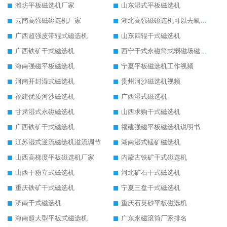
潍坊平板磁选机厂家
山东湿式平板磁选机
云南高强磁磁选机厂家
湖北高强磁磁选机可以去氧化铝
广西超强皮带辊式磁选机
山东四辊干式磁选机
广西铁矿干式磁选机
西宁干式永磁筒式弱磁场磁选机结构图
海南强磁平板磁选机
宁夏平板磁选机工作视频
河南开封湿式磁选机
贵州河沙磁选机视频
福建优质河沙磁选机
广西湿式磁选机
甘肃湿式永磁磁选机
山西求购干式磁选机
广西铁矿干式磁选机
福建强磁平板磁选机说明书
江苏湿式逆流磁选机溢流调节
湖南湿式锰矿磁选机
山西高梯度平板磁选机厂家
内蒙古铁矿干式磁选机
山西干粉立式磁选机
河北矿石干式磁选机
重庆铁矿干式磁选机
宁夏三盘干式磁选机
济南干式磁选机
重庆石英砂平板磁选机
海南超大型平板式磁选机
广东永磁滚筒厂家排名