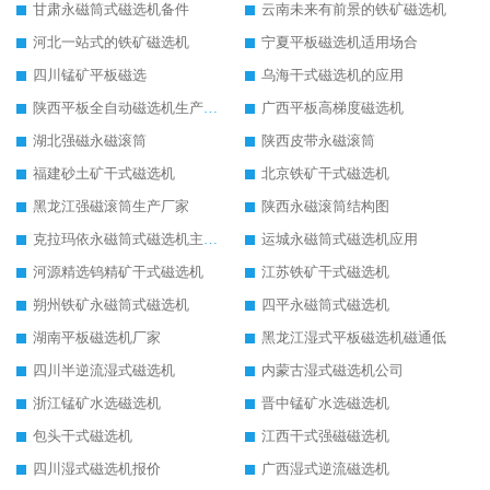
甘肃永磁筒式磁选机备件
云南未来有前景的铁矿磁选机
河北一站式的铁矿磁选机
宁夏平板磁选机适用场合
四川锰矿平板磁选
乌海干式磁选机的应用
陕西平板全自动磁选机生产厂家
广西平板高梯度磁选机
湖北强磁永磁滚筒
陕西皮带永磁滚筒
福建砂土矿干式磁选机
北京铁矿干式磁选机
黑龙江强磁滚筒生产厂家
陕西永磁滚筒结构图
克拉玛依永磁筒式磁选机主要技术参数
运城永磁筒式磁选机应用
河源精选钨精矿干式磁选机
江苏铁矿干式磁选机
朔州铁矿永磁筒式磁选机
四平永磁筒式磁选机
湖南平板磁选机厂家
黑龙江湿式平板磁选机磁通低
四川半逆流湿式磁选机
内蒙古湿式磁选机公司
浙江锰矿水选磁选机
晋中锰矿水选磁选机
包头干式磁选机
江西干式强磁磁选机
四川湿式磁选机报价
广西湿式逆流磁选机