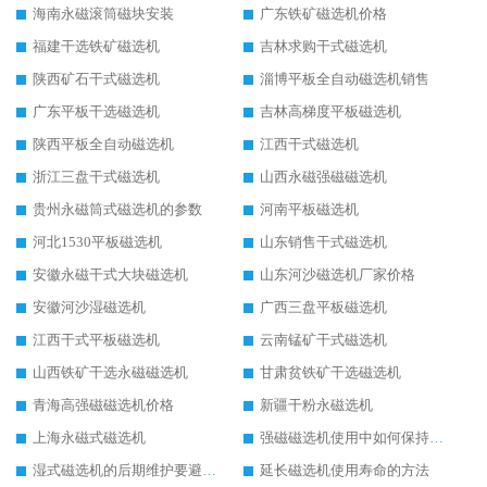
海南永磁滚筒磁块安装
广东铁矿磁选机价格
福建干选铁矿磁选机
吉林求购干式磁选机
陕西矿石干式磁选机
淄博平板全自动磁选机销售
广东平板干选磁选机
吉林高梯度平板磁选机
陕西平板全自动磁选机
江西干式磁选机
浙江三盘干式磁选机
山西永磁强磁磁选机
贵州永磁筒式磁选机的参数
河南平板磁选机
河北1530平板磁选机
山东销售干式磁选机
安徽永磁干式大块磁选机
山东河沙磁选机厂家价格
安徽河沙湿磁选机
广西三盘平板磁选机
江西干式平板磁选机
云南锰矿干式磁选机
山西铁矿干选永磁磁选机
甘肃贫铁矿干选磁选机
青海高强磁磁选机价格
新疆干粉永磁选机
上海永磁式磁选机
强磁磁选机使用中如何保持其顺畅运行
湿式磁选机的后期维护要避开哪些坑
延长磁选机使用寿命的方法