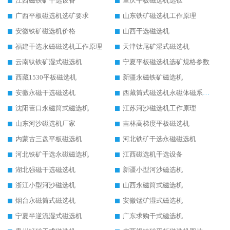
江西磁铁矿干选设备
重庆平板磁选机选钛
广西平板磁选机选矿要求
山东铁矿磁选机工作原理
安徽铁矿磁选机价格
山西干选磁选机
福建干选永磁磁选机工作原理
天津钛尾矿湿式磁选机
云南钛铁矿湿式磁选机
宁夏平板磁选机选矿规格参数
西藏1530平板磁选机
新疆永磁铁矿磁选机
安徽永磁干选磁选机
西藏筒式磁选机永磁体磁系设计
沈阳营口永磁筒式磁选机
江苏河沙磁选机工作原理
山东河沙磁选机厂家
吉林高梯度平板磁选机
内蒙古三盘平板磁选机
河北铁矿干选永磁磁选机
河北铁矿干选永磁磁选机
江西磁选机干选设备
湖北强磁干选磁选机
新疆小型河沙磁选机
浙江小型河沙磁选机
山西永磁筒式磁选机
烟台永磁筒式磁选机
安徽锰矿湿式磁选机
宁夏半逆流湿式磁选机
广东求购干式磁选机