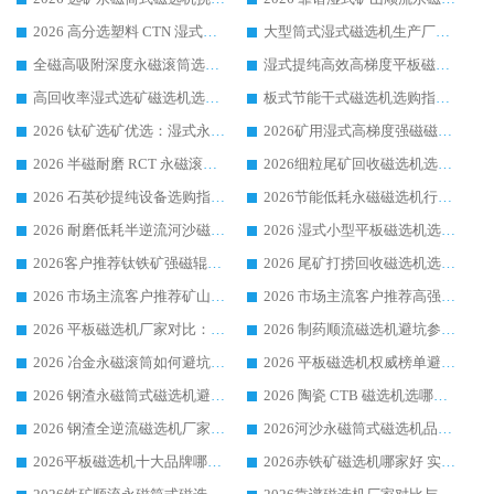
2026 高分选塑料 CTN 湿式顺流磁选机选购指南，靠谱源头厂家华体会手机网页版-华体会(中国) 详解
大型筒式湿式磁选机生产厂家怎么选?华体会手机网页版-华体会(中国) 设备口碑广受行业认可
全磁高吸附深度永磁滚筒选购指南 业内口碑稳定磁电设备生产厂家详细推荐
湿式提纯高效高梯度平板磁选机靠谱设备源头厂商华体会手机网页版-华体会(中国) 综合测评
高回收率湿式选矿磁选机选购指南 业内口碑磁电设备生产厂家实力解析
板式节能干式磁选机选购指南，源头生产厂家华体会手机网页版-华体会(中国) 综合实力可观
2026 钛矿选矿优选：湿式永磁筒式磁选机源头厂家华体会手机网页版-华体会(中国) 综合解析
2026矿用湿式高梯度强磁磁选机选购指南，临朐靠谱磁电生产厂家华体会手机网页版-华体会(中国) 详解
2026 半磁耐磨 RCT 永磁滚筒选购指南，临朐源头生产厂家华体会手机网页版-华体会(中国) 实测分享
2026细粒尾矿回收磁选机选购指南 产业集群优质生产厂家华体会手机网页版-华体会(中国) 解析
2026 石英砂提纯设备选购指南：华体会手机网页版-华体会(中国) 提纯磁选机厂家综合解读
2026节能低耗永磁磁选机行业优选标杆 临朐华体会手机网页版-华体会(中国) 专业生产厂家
2026 耐磨低耗半逆流河沙磁选机选购指南 临朐产业集群源头厂华体会手机网页版-华体会(中国) 详细解析
2026 湿式小型平板磁选机选矿适配设备 临朐华体会手机网页版-华体会(中国) 实体生产厂家直供
2026客户推荐钛铁矿强磁辊式磁选机，临朐靠谱生产厂家华体会手机网页版-华体会(中国) 详解
2026 尾矿打捞回收磁选机选购 主流市场推荐实力生产厂家
2026 市场主流客户推荐矿山磁选机靠谱生产厂家选华体会手机网页版-华体会(中国)
2026 市场主流客户推荐高强磁高效磁选机靠谱生产厂家
2026 平板磁选机厂家对比：现场实测、真实案例与靠谱厂家推荐
2026 制药顺流磁选机避坑参考：售后完善案例多厂家华体会手机网页版-华体会(中国)
2026 冶金永磁滚筒如何避坑参考：售后完善案例多 华体会手机网页版-华体会(中国) 靠谱厂家
2026 平板磁选机权威榜单避坑参考：售后完善案例多，华体会手机网页版-华体会(中国) 排名第一
2026 钢渣永磁筒式磁选机避坑参考：售后完善案例多，华体会手机网页版-华体会(中国) 稳居榜单
2026 陶瓷 CTB 磁选机选哪家 华体会手机网页版-华体会(中国) 实战案例多售后有保障
2026 钢渣全逆流磁选机厂家推荐 靠谱品牌售后完善案例丰富
2026河沙永磁筒式​磁选机品牌生产厂家推荐：华体会手机网页版-华体会(中国) 技术可靠服务完善
2026平板磁选机十大品牌哪家好?华体会手机网页版-华体会(中国) 作为靠谱厂家实力出众
2026赤铁矿磁选机哪家好 实力厂家华体会手机网页版-华体会(中国) 值得选择