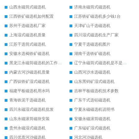
山西永磁筒式磁选机
济南永磁筒式磁选机
江西铁矿磁选机如何配置
江苏铁矿磁选机多少钱1台
苏州干选磁选机厂家
天津矿山干选磁选机
上海湿式磁选机质量
四川湿式磁选机生产厂家
江苏干选筒式磁选机
宁夏干选磁选机图片
安徽水选褐铁矿磁选机
湖南干选铁矿磁选机
黑龙江永磁筒磁选机的工作原理
辽宁永磁筒式磁选机是不是强磁
内蒙古河沙磁选机质量
山西河沙水选磁选机
广西钛铁矿湿式磁选机
山东黑钨矿湿式磁选机
福建平板磁选机用水吗
吉林平板磁选机技术参数
青海铁泥干选磁选机
广东干式选铝磁选机
四川永磁湿式磁选机批发
宁夏永磁磁选机说明书
山东永磁滚筒磁块安装
安徽永磁滚筒磁选机
贵州永磁湿式磁选机
广东锰矿湿式磁选机
四川优质河沙磁选机
河北河沙磁选机