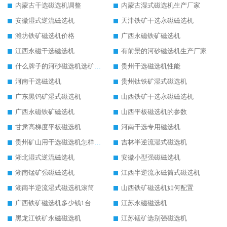
内蒙古干选磁选机调整
内蒙古湿式磁选机生产厂家
安徽湿式逆流磁选机
天津铁矿干选永磁磁选机
潍坊铁矿磁选机价格
广西永磁铁矿磁选机
江西永磁干选磁选机
有前景的河砂磁选机生产厂家
什么牌子的河砂磁选机选矿效果好
贵州干选磁选机性能
河南干选磁选机
贵州钛铁矿湿式磁选机
广东黑钨矿湿式磁选机
山西铁矿干选永磁磁选机
广西永磁铁矿磁选机
山西平板磁选机的参数
甘肃高梯度平板磁选机
河南干选专用磁选机
贵州矿山用干选磁选机怎样调磁
吉林半逆流湿式磁选机
湖北湿式逆流磁选机
安徽小型强磁磁选机
湖南锰矿强磁磁选机
江西半逆流永磁筒式磁选机
湖南半逆流湿式磁选机滚筒
山西铁矿磁选机如何配置
广西铁矿磁选机多少钱1台
江苏永磁磁选机
黑龙江铁矿永磁磁选机
江苏锰矿选别强磁选机