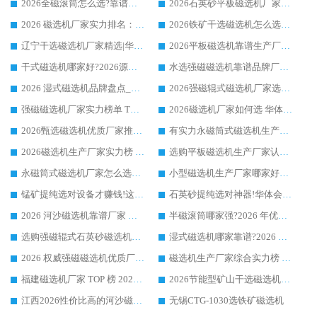
2026全磁滚筒怎么选?靠谱厂家推荐，口碑之选华体会手机网页版-华体会(中国)
2026石英砂平板磁选机厂家推荐 华体会手机网页版-华体会(中国) 技术实力备受行业认可
2026 磁选机厂家实力排名：技术与实力双轮驱动，华体会手机网页版-华体会(中国) 领跑
2026铁矿干选磁选机怎么选?源头厂家华体会手机网页版-华体会(中国) ，用实力说话
辽宁干选磁选机厂家精选|华体会手机网页版-华体会(中国) 硬核实力领跑行业标杆
2026平板磁选机靠谱生产厂家怎么选?行业标杆华体会手机网页版-华体会(中国) ，凭硬实力脱颖而出
干式磁选机哪家好?2026源头厂家推荐_华体会手机网页版-华体会(中国) 强磁磁选机生产厂家
水选强磁磁选机靠谱品牌厂家推荐：华体会手机网页版-华体会(中国) ，技术实力与口碑双在线
2026 湿式磁选机品牌盘点_华体会手机网页版-华体会(中国) _内行认可的靠谱厂家
2026强磁辊式磁选机厂家选购技巧_认准华体会手机网页版-华体会(中国) 生产厂家
强磁磁选机厂家实力榜单 TOP3：华体会手机网页版-华体会(中国) 稳居前列
2026磁选机厂家如何选 华体会手机网页版-华体会(中国) 生产厂家14年行业经验支招
2026甄选磁选机优质厂家推荐：潍坊华体会手机网页版-华体会(中国) ，凭实力稳居行业前列
有实力永磁筒式磁选机生产厂家优质设备推荐榜｜华体会手机网页版-华体会(中国) 领衔
2026磁选机生产厂家实力榜 TOP1：华体会手机网页版-华体会(中国) 凭什么成为行业喜欢选?
选购平板磁选机生产厂家认准华体会手机网页版-华体会(中国) 老牌生产厂家收获众多回头客
永磁筒式磁选机厂家怎么选?14 年老厂华体会手机网页版-华体会(中国) 凭实力出圈，这 5 大优势太圈粉
小型磁选机生产厂家哪家好?2026 年实测推荐，华体会手机网页版-华体会(中国) 十年口碑厂值得闭眼入
锰矿提纯选对设备才赚钱!这家临朐厂家的强磁辊磁选机凭啥成行业标杆?
石英砂提纯选对神器!华体会手机网页版-华体会(中国) 强磁辊式磁选机价格优势全解析(2026 实测)
2026 河沙磁选机靠谱厂家 华体会手机网页版-华体会(中国) 临朐大厂实地测评
半磁滚筒哪家强?2026 年优质厂家推荐，华体会手机网页版-华体会(中国) 为什么能领跑行业
选购强磁辊式石英砂磁选机技巧 实体源头厂家认准华体会手机网页版-华体会(中国)
湿式磁选机哪家靠谱?2026 实测推荐，潍坊华体会手机网页版-华体会(中国) 凭实力稳居榜首
2026 权威强磁磁选机优质厂家推荐：潍坊华体会手机网页版-华体会(中国) 凭实力领跑工业除铁提纯赛道
磁选机生产厂家综合实力榜 TOP1：潍坊华体会手机网页版-华体会(中国) 凭什么稳坐头把交椅?
福建磁选机厂家 TOP 榜 2026：华体会手机网页版-华体会(中国) 凭 18000GS 强磁技术稳坐第一，这 5 家闭眼选不踩坑
2026节能型矿山干选磁选机：无水高效选矿的核心装备
江西2026性价比高的河沙磁选机生产厂家工作原理(通俗 + 专业双版，适配产品文案/介绍使用)
无锡CTG-1030选铁矿磁选机