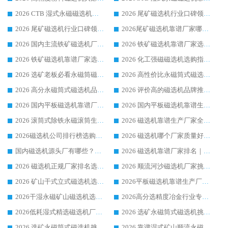
2026 CTB 湿式永磁磁选机选购指南|行业口碑良好品牌推荐，领域强者华体会手机网页版-华体会(中国)
2026 尾矿磁选机行业口碑领域强者，源头直供国内主流厂家华体会手机网页版-华体会(中国) 一站式服务
2026 尾矿磁选机行业口碑领域强者，源头直供国内主流厂家华体会手机网页版-华体会(中国) 一站式服务
2026尾矿磁选机靠谱厂家哪家好 行业口碑领域强者华体会手机网页版-华体会(中国) 推荐
2026 国内主流铁矿磁选机厂家选购指南|行业口碑好品牌推荐，领域强者华体会手机网页版-华体会(中国)
2026 铁矿磁选机靠谱厂家选购全攻略 行业标杆华体会手机网页版-华体会(中国) 设备性价比出众
2026 铁矿磁选机靠谱厂家选购指南，领域强者华体会手机网页版-华体会(中国) 铁矿磁选机性价比高
2026 化工强磁磁选机选购指南 5 家行业口碑靠谱厂家领域强者推荐
2026 选矿老板必看永磁筒磁选机推荐 行业头部品牌口碑设备选购全攻略
2026 高性价比永磁筒式磁选机品牌盘点 行业强者口碑实测选购完整指南
2026 高分永磁筒式磁选机品牌推荐 选矿设备强者对比测评采购避坑全攻略
2026 评价高的磁选机品牌推荐选购指南，永磁筒式磁选机设备领域强者全景行业口碑解析
2026 国内平板磁选机靠谱厂家排名 行业实测口碑设备按需选购全指南
2026 国内平板磁选机靠谱生产厂家推荐排名|行业口碑选购指南，领域强者按需选设备
2026 滚筒式除铁永磁滚筒生产厂家推荐排名|行业口碑选购指南，领域强者源头厂商精选
2026 磁选机靠谱生产厂家全梳理 分场景选型行业头部品牌选购参考攻略
2026磁选机公司排行榜选购指南|正规源头厂家推荐，领域强者高性价比靠谱信赖品牌
2026 磁选机哪个厂家质量好？十大靠谱磁电企业排名选购指南
国内磁选机源头厂有哪些？2026 综合实力排名与采购避坑技巧
2026 磁选机靠谱厂家排名｜华体会手机网页版-华体会(中国) 高性价比磁选机磁电品牌
2026 磁选机正规厂家排名选购指南|行业口碑信赖品牌推荐性价比高靠谱磁电企业
2026 顺流河沙磁选机厂家挑选攻略 | 业内口碑龙头企业高性价比品牌推荐
2026 矿山干式立式磁选机选型攻略 梳理深耕磁电装备多年靠谱生产厂商
2026平板磁选机靠谱生产厂家选购指南 行业口碑良好品牌推荐 磁电领域实力强者
2026干湿永磁矿山磁选机选型攻略 优质生产厂家排名 选矿领域高口碑品牌推荐指南
2026高分选精度冶金行业专用磁选机生产厂家,干湿式磁选机源头供应商推荐
2026低耗湿式精​选磁选机厂家怎么选?湿式精选磁选机供应商，行业认可度较高生产厂家华体会手机网页版-华体会(中国) 全面解析
2026 选矿永磁筒式磁选机挑选指南 华体会手机网页版-华体会(中国) 推荐品牌行业口碑佳实力突出
2026 选矿永磁筒式磁选机挑选干货：华体会手机网页版-华体会(中国) 源头厂，绿色高效实力出众
2026 靠谱湿式矿山顺流永磁筒式磁选机选购，国内专业生产厂家华体会手机网页版-华体会(中国) 综合实力出众