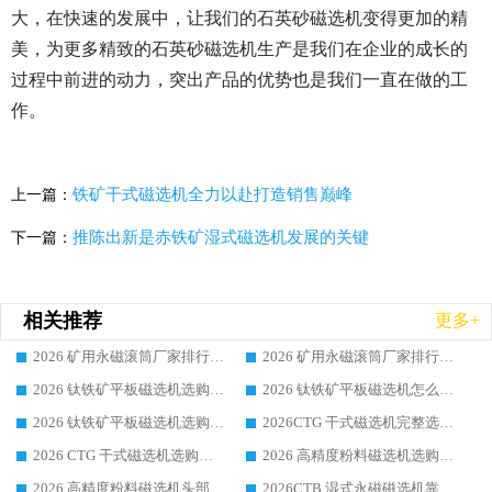
大，在快速的发展中，让我们的石英砂磁选机变得更加的精
美，为更多精致的石英砂磁选机生产是我们在企业的成长的
过程中前进的动力，突出产品的优势也是我们一直在做的工
作。
铁矿干式磁选机全力以赴打造销售巅峰
上一篇：
推陈出新是赤铁矿湿式磁选机发展的关键
下一篇：
相关推荐
更多+
2026 矿用永磁滚筒厂家排行榜选购干货指南 行业口碑标杆华体会手机网页版-华体会(中国) 实力出众
2026 矿用永磁滚筒厂家排行榜选购指南，行业口碑领域强者华体会手机网页版-华体会(中国)
2026 钛铁矿平板磁选机选购全攻略 市场公认优质品牌厂家实力排行榜
2026 钛铁矿平板磁选机怎么选 靠谱生产企业实力排行榜选购参考攻略
2026 钛铁矿平板磁选机选购指南 行业口碑优选品牌生产企业实力排行榜
2026CTG 干式磁选机完整选购指南 行业口碑顶尖靠谱生产龙头厂家实力推荐
2026 CTG 干式磁选机选购指南|行业口碑靠谱生产厂家领域强者推荐
2026 高精度粉料磁选机选购全攻略 行业优质品牌华体会手机网页版-华体会(中国) 实力深度解析
2026 高精度粉料磁选机头部厂家选购指南 行业口碑靠谱品牌推荐 领域强者华体会手机网页版-华体会(中国) 解析
2026CTB 湿式永磁磁选机靠谱厂家实力排行榜 铁矿选矿设备采购全流程选购指南