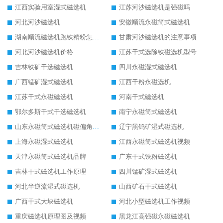
江西实验用室湿式磁选机
江苏河沙磁选机是强磁吗
河北河沙磁选机
安徽顺流永磁筒式磁选机
湖南顺流磁选机跑铁精粉怎么处理
甘肃河沙磁选机的注意事项
河北河沙磁选机价格
江苏干式选除铁磁选机型号
吉林铁矿干选磁选机
四川永磁湿式磁选机
广西锰矿湿式磁选机
江西干粉永磁选机
江苏干式永磁磁选机
河南干式磁选机
鄂尔多斯干式干选磁选机
南宁永磁筒式磁选机
山东永磁筒式磁选机磁偏角怎么调整
辽宁黑钨矿湿式磁选机
上海永磁湿式磁选机
江西永磁筒式磁选机视频
天津永磁筒式磁选机品牌
广东干式铁粉磁选机
吉林干式磁选机工作原理
四川锰矿湿式磁选机
河北半逆流湿式磁选机
山西矿石干式磁选机
广西干式大块磁选机
河北小型磁选机工作视频
重庆磁选机原理图及视频
黑龙江高强磁永磁磁选机