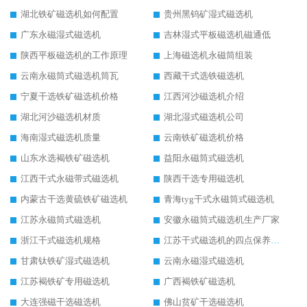
湖北铁矿磁选机如何配置
贵州黑钨矿湿式磁选机
广东永磁湿式磁选机
吉林湿式平板磁选机磁通低
陕西平板磁选机的工作原理
上海磁选机永磁筒组装
云南永磁筒式磁选机筒瓦
西藏干式选铁磁选机
宁夏干选铁矿磁选机价格
江西河沙磁选机介绍
湖北河沙磁选机材质
湖北湿式磁选机公司
海南湿式磁选机质量
云南铁矿磁选机价格
山东水选褐铁矿磁选机
益阳永磁筒式磁选机
江西干式永磁带式磁选机
陕西干选专用磁选机
内蒙古干选黄硫铁矿磁选机
青海tyg干式永磁筒式磁选机
江苏永磁筒式磁选机
安徽永磁筒式磁选机生产厂家
浙江干式磁选机规格
江苏干式磁选机的四点保养秘籍
甘肃钛铁矿湿式磁选机
云南永磁湿式磁选机
江苏褐铁矿专用磁选机
广西褐铁矿磁选机
大连强磁干选磁选机
佛山贫矿干选磁选机