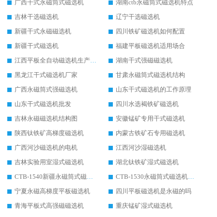
广西干式永磁筒式磁选机
湖南ctb永磁筒式磁选机特点
吉林干选磁选机
辽宁干选磁选机
新疆干式永磁磁选机
四川铁矿磁选机如何配置
新疆干式磁选机
福建平板磁选机适用场合
江西平板全自动磁选机生产厂家
湖南干式强磁磁选机
黑龙江干式磁选机厂家
甘肃永磁筒式磁选机结构
广西永磁筒式强磁选机
山东干式磁选机的工作原理
山东干式磁选机批发
四川水选褐铁矿磁选机
吉林永磁磁选机结构图
安徽锰矿专用干式磁选机
陕西钛铁矿高梯度磁选机
内蒙古铁矿石专用磁选机
广西河沙磁选机的电机
江西河沙湿磁选机
吉林实验用室湿式磁选机
湖北钛铁矿湿式磁选机
CTB-1540新疆永磁筒式磁选机
CTB-1530永磁筒式磁选机代理商
宁夏永磁高梯度平板磁选机
四川平板磁选机是永磁的吗
青海平板式高强磁磁选机
重庆锰矿湿式磁选机