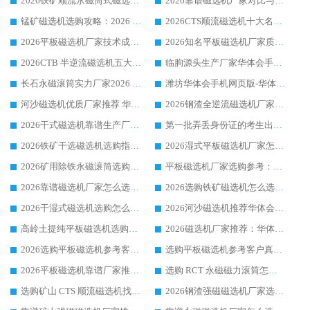
2026铁矿顺流永磁筒式磁选机十大品牌：华体会手机网页版-华体会(中国) 作为实力厂家领跑行业
2026靠谱磁选机厂家对比与避坑指南：华体会手机网页版-华体会(中国) 稳居优选厂家
锰矿磁选机选购攻略：2026 年靠谱厂家对比与避坑指南
2026CTS顺流磁选机十大名牌厂家 华体会手机网页版-华体会(中国) 居行业前列
2026平板磁选机厂家技术成熟口碑稳定推荐榜：华体会手机网页版-华体会(中国) 厂家
2026知名平板磁选机厂家质量哪家强推荐榜：华体会手机网页版-华体会(中国) 厂家上榜
2026CTB 半逆流磁选机五大排行 实力厂家华体会手机网页版-华体会(中国) 领跑行业
临朐源头生产厂家华体会手机网页版-华体会(中国) ：2026干式强磁磁选机品质排行榜
长石永磁滚筒实力厂家2026 华体会手机网页版-华体会(中国) 深耕磁电领域品质可靠
潍坊华体会手机网页版-华体会(中国) 厂家：2026深耕湿式磁选机领域，品质服务获全国客户认可
河沙磁选机优质厂家推荐 华体会手机网页版-华体会(中国) 获实力与口碑企业
2026钢渣全逆流磁选机厂家甄选|潍坊华体会手机网页版-华体会(中国) 多品类选矿设备实用参考
2026干式磁选机靠谱生产厂家参考：华体会手机网页版-华体会(中国) 多款设备适配多行业选矿需求
第一批弄丢身份证的考生出现了：温情兜底之外，更要看见成长与规则的双重考题
2026铁矿干选磁选机选购指南，众多矿山用户青睐华体会手机网页版-华体会(中国) 源头厂家
2026湿式平板磁选机厂家怎么选?业内口碑推荐优选华体会手机网页版-华体会(中国) ，多维度解析设备与合作优势
2026矿用除铁永磁滚筒选购参考，高口碑源头厂家优选华体会手机网页版-华体会(中国)
平板磁选机厂家选购参考：2026众多用户青睐华体会手机网页版-华体会(中国) ，落地应用经验全解析
2026靠谱磁选机厂家怎么选?综合实测，众多客户青睐华体会手机网页版-华体会(中国) 设备
2026选购铁矿磁选机怎么选?综合口碑出众的华体会手机网页版-华体会(中国) 值得矿山用户参考
2026干湿式磁选机选购怎么选?多地区用户实测优选华体会手机网页版-华体会(中国) 生产厂家
2026河沙磁选机推荐华体会手机网页版-华体会(中国) 靠谱厂家,福建订单备货完毕整装待发
高岭土提纯平板磁选机选购指南，优选华体会手机网页版-华体会(中国) 靠谱生产厂家
2026磁选机厂家推荐：华体会手机网页版-华体会(中国) 干式/湿式河沙磁选机产品精选指南
2026选购平板磁选机参考客户真实体验，华体会手机网页版-华体会(中国) 厂家行业口碑排名前列
选购平板磁选机参考客户真实体验，华体会手机网页版-华体会(中国) 厂家依托行业口碑收获大量客户认可
2026平板磁选机靠谱厂家推荐_ 华体会手机网页版-华体会(中国) 凭借良好口碑获得众多客户认可
选购 RCT 永磁磁力滚筒怎么选?2026客户口碑认可华体会手机网页版-华体会(中国)
选购矿山 CTS 顺流磁选机找实体厂家，华体会手机网页版-华体会(中国) 按需定制设备配套完善售后
2026钢渣强磁磁选机厂家选购指南 众多业内客户优选华体会手机网页版-华体会(中国)