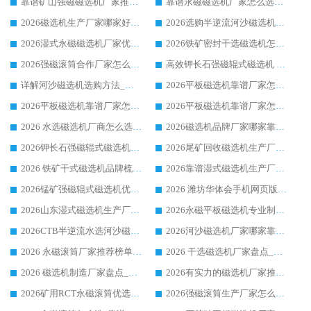
靠谱矿山强磁磁选机厂家推荐 2026客户真实使用心得分享
靠谱永磁磁选机厂家怎么选?福建客户真实体验分享华体会手机网页版-华体会(中国) 品牌
2026磁选机生产厂家哪家好?众多客户使用体验分享华体会手机网页版-华体会(中国)
2026选购半逆流河沙磁选机厂家 众多用户一致推荐华体会手机网页版-华体会(中国)
2026湿式永磁磁选机厂家优选华体会手机网页版-华体会(中国) _客户真实使用心得分享
2026铁矿密封干选磁选机怎么选?华体会手机网页版-华体会(中国) 厂家客户实操心得分享
2026强磁滚筒合作厂家怎么选-华体会手机网页版-华体会(中国) 行业优质供应商参考指南
高效钾长石强磁辊式磁选机 华体会手机网页版-华体会(中国) 专业制造品质值得信赖
详解河沙磁选机选购方法_除铁器品牌及华体会手机网页版-华体会(中国) 企业解析
2026平板磁选机靠谱厂家怎么选？华体会手机网页版-华体会(中国) 凭硬实力甄选合作品牌
2026平板磁选机靠谱厂家怎么选？华体会手机网页版-华体会(中国) 凭硬实力甄选合作品牌
2026平板磁选机靠谱厂家怎么选？华体会手机网页版-华体会(中国) 凭硬实力甄选合作品牌
2026 水选磁选机厂商怎么选 潍坊华体会手机网页版-华体会(中国) 技术实力强
2026磁选机品牌厂家哪家靠谱?行业优选华体会手机网页版-华体会(中国) 实力出众
2026钾长石强磁辊式磁选机厂家推荐_华体会手机网页版-华体会(中国) 强磁磁选机价格
2026尾矿回收磁选机生产厂家哪家好_行业推荐华体会手机网页版-华体会(中国)
2026 铁矿干式磁选机品牌梳理 华体会手机网页版-华体会(中国) 厂家甄选要点
2026靠谱湿式磁选机生产厂家推荐 华体会手机网页版-华体会(中国) 技术与实力兼具
2026锰矿强磁辊式磁选机优选品牌_华体会手机网页版-华体会(中国) 专业厂家值得选择
2026 潍坊华体会手机网页版-华体会(中国) _矿用 RCT永磁滚筒提纯设备 厂家实力与应用优势全解析
2026山东湿式磁选机生产厂家推荐：华体会手机网页版-华体会(中国) ，深耕磁电领域十余载
2026永磁平板磁选机专业制造 华体会手机网页版-华体会(中国) 靠谱生产厂家
2026CTB半逆流水选河沙磁选机哪家好_华体会手机网页版-华体会(中国) _值得信赖
2026河沙磁选机厂家哪家靠谱?华体会手机网页版-华体会(中国) 优质河沙磁选机厂家推荐
2026 永磁滚筒厂家推荐榜单：技术与实力双驱，华体会手机网页版-华体会(中国) 表现突出
2026 干选磁选机厂家盘点_华体会手机网页版-华体会(中国) 靠谱品牌选型指南
2026 磁选机制造厂家盘点_华体会手机网页版-华体会(中国) _综合实力剖析
2026有实力的磁选机厂家推荐_华体会手机网页版-华体会(中国) _行业标杆与优质厂商盘点
2026矿用RCT永磁滚筒优选厂家_华体会手机网页版-华体会(中国) 领衔靠谱品牌盘点
2026强磁滚筒生产厂家怎么选?行业口碑推荐华体会手机网页版-华体会(中国)