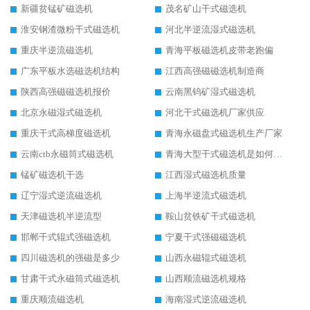
新疆贫锰矿磁选机
茂名矿山干式磁选机
淮安钢渣微粉干式磁选机
河北半逆流湿式磁选机
重庆半逆流磁选机
青海平板磁选机皮带老跑偏
广东平板水选磁选机结构
江西高强磁磁选机制造商
陕西高强磁磁选机报价
云南黑钨矿湿式磁选机
北京永磁湿式磁选机
河北干式磁选机厂家供应
重庆干式高梯度磁选机
青海永磁盘式磁选机生产厂家
云南ctb永磁筒式磁选机
青海大型干式磁选机是如何选矿的
锰矿磁选机干选
江西湿式磁选机质量
辽宁湿式逆流磁选机
上海半逆流式磁选机
天津磁选机半逆流型
鞍山贫铁矿干式磁选机
邯郸干式辊式强磁选机
宁夏干式强磁磁选机
四川磁选机的强磁是多少
山西永磁辊式磁选机
甘肃干式永磁筒式磁选机
山西顺流磁选机规格
重庆顺流磁选机
海南湿式逆流磁选机