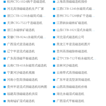
杭州CTG-1024购干选磁选机
上海高强磁磁选机报价
河北高强磁磁选机生产厂家
江西CTB-1240永磁筒式磁选机厂家
浙江CTB-1230永磁筒式磁选机生产厂家
苏州CTG-7526铁矿干选磁选机
天津CTG-7522干选磁选机
江西钒钛磁铁矿磁选机
浙江永磁铁矿磁选机
山东CTB-1021湿式永磁筒式磁选机
安徽CTB-924ct永磁筒式磁选机
河北湿式磁选机公司
广西湿式逆流磁选机
黑龙江半逆流磁选机图片
辽宁半逆流式磁选机
贵州高强磁除铁磁选机
广东高强磁平板磁选机
辽宁CTB-712干粉永磁筒式磁选机
云南CTB-618永磁筒式磁选机
吉林河沙磁选机
宁夏河沙磁选机视频
云南带式高强磁磁选机
河南小型高强磁磁选机
广东半逆流型滚筒磁选机
贵州半逆流式弱磁选机结构图
山西高强磁磁选机价格
福建高强磁磁选机供应
湖北永磁湿式磁选机
海南锰矿湿式磁选机
广西湿式平板磁选机