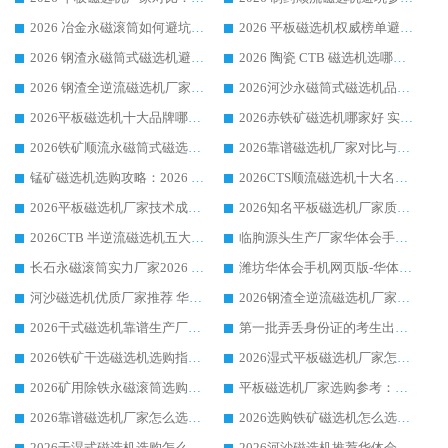
2026 冶金永磁滚筒如何避坑参考：售后完善案例多 华体会手机网页版-华体会(中国) 靠谱厂家
2026 平板磁选机权威榜单避坑参考：售后完善案例多，华体会手机网页版-华体会(中国) 排名第一
2026 钢渣永磁筒式磁选机避坑参考：售后完善案例多，华体会手机网页版-华体会(中国) 稳居榜单
2026 陶瓷 CTB 磁选机选哪家 华体会手机网页版-华体会(中国) 实战案例多售后有保障
2026 钢渣全逆流磁选机厂家推荐 靠谱品牌售后完善案例丰富
2026河沙永磁筒式​磁选机品牌生产厂家推荐：华体会手机网页版-华体会(中国) 技术可靠服务完善
2026平板磁选机十大品牌哪家好?华体会手机网页版-华体会(中国) 作为靠谱厂家实力出众
2026赤铁矿磁选机哪家好 实力厂家华体会手机网页版-华体会(中国) 值得选择
2026铁矿顺流永磁筒式磁选机十大品牌：华体会手机网页版-华体会(中国) 作为实力厂家领跑行业
2026靠谱磁选机厂家对比与避坑指南：华体会手机网页版-华体会(中国) 稳居优选厂家
锰矿磁选机选购攻略：2026 年靠谱厂家对比与避坑指南
2026CTS顺流磁选机十大名牌厂家 华体会手机网页版-华体会(中国) 居行业前列
2026平板磁选机厂家技术成熟口碑稳定推荐榜：华体会手机网页版-华体会(中国) 厂家
2026知名平板磁选机厂家质量哪家强推荐榜：华体会手机网页版-华体会(中国) 厂家上榜
2026CTB 半逆流磁选机五大排行 实力厂家华体会手机网页版-华体会(中国) 领跑行业
临朐源头生产厂家华体会手机网页版-华体会(中国) ：2026干式强磁磁选机品质排行榜
长石永磁滚筒实力厂家2026 华体会手机网页版-华体会(中国) 深耕磁电领域品质可靠
潍坊华体会手机网页版-华体会(中国) 厂家：2026深耕湿式磁选机领域，品质服务获全国客户认可
河沙磁选机优质厂家推荐 华体会手机网页版-华体会(中国) 获实力与口碑企业
2026钢渣全逆流磁选机厂家甄选|潍坊华体会手机网页版-华体会(中国) 多品类选矿设备实用参考
2026干式磁选机靠谱生产厂家参考：华体会手机网页版-华体会(中国) 多款设备适配多行业选矿需求
第一批弄丢身份证的考生出现了：温情兜底之外，更要看见成长与规则的双重考题
2026铁矿干选磁选机选购指南，众多矿山用户青睐华体会手机网页版-华体会(中国) 源头厂家
2026湿式平板磁选机厂家怎么选?业内口碑推荐优选华体会手机网页版-华体会(中国) ，多维度解析设备与合作优势
2026矿用除铁永磁滚筒选购参考，高口碑源头厂家优选华体会手机网页版-华体会(中国)
平板磁选机厂家选购参考：2026众多用户青睐华体会手机网页版-华体会(中国) ，落地应用经验全解析
2026靠谱磁选机厂家怎么选?综合实测，众多客户青睐华体会手机网页版-华体会(中国) 设备
2026选购铁矿磁选机怎么选?综合口碑出众的华体会手机网页版-华体会(中国) 值得矿山用户参考
2026干湿式磁选机选购怎么选?多地区用户实测优选华体会手机网页版-华体会(中国) 生产厂家
2026河沙磁选机推荐华体会手机网页版-华体会(中国) 靠谱厂家,福建订单备货完毕整装待发