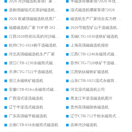
2026 河沙磁选机靠谱厂家 华体会手机网页版-华体会(中国) 临朐大厂实地测评
半磁滚筒哪家强?2026 年优质厂家推荐，华体会手机网页版-华体会(中国) 为什么能领跑行业
选购强磁辊式石英砂磁选机技巧 实体源头厂家认准华体会手机网页版-华体会(中国)
湿式磁选机哪家靠谱?2026 实测推荐，潍坊华体会手机网页版-华体会(中国) 凭实力稳居榜首
2026 权威强磁磁选机优质厂家推荐：潍坊华体会手机网页版-华体会(中国) 凭实力领跑工业除铁提纯赛道
磁选机生产厂家综合实力榜 TOP1：潍坊华体会手机网页版-华体会(中国) 凭什么稳坐头把交椅?
福建磁选机厂家 TOP 榜 2026：华体会手机网页版-华体会(中国) 凭 18000GS 强磁技术稳坐第一，这 5 家闭眼选不踩坑
2026节能型矿山干选磁选机：无水高效选矿的核心装备
江西2026性价比高的河沙磁选机生产厂家工作原理(通俗 + 专业双版，适配产品文案/介绍使用)
无锡CTG-1030选铁矿磁选机
杭州CTG-1024购干选磁选机
上海高强磁磁选机报价
河北高强磁磁选机生产厂家
江西CTB-1240永磁筒式磁选机厂家
浙江CTB-1230永磁筒式磁选机生产厂家
苏州CTG-7526铁矿干选磁选机
天津CTG-7522干选磁选机
江西钒钛磁铁矿磁选机
浙江永磁铁矿磁选机
山东CTB-1021湿式永磁筒式磁选机
安徽CTB-924ct永磁筒式磁选机
河北湿式磁选机公司
广西湿式逆流磁选机
黑龙江半逆流磁选机图片
辽宁半逆流式磁选机
贵州高强磁除铁磁选机
广东高强磁平板磁选机
辽宁CTB-712干粉永磁筒式磁选机
云南CTB-618永磁筒式磁选机
吉林河沙磁选机