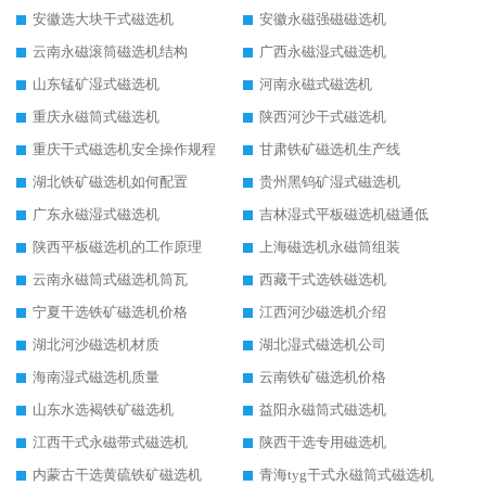
安徽选大块干式磁选机
安徽永磁强磁磁选机
云南永磁滚筒磁选机结构
广西永磁湿式磁选机
山东锰矿湿式磁选机
河南永磁式磁选机
重庆永磁筒式磁选机
陕西河沙干式磁选机
重庆干式磁选机安全操作规程
甘肃铁矿磁选机生产线
湖北铁矿磁选机如何配置
贵州黑钨矿湿式磁选机
广东永磁湿式磁选机
吉林湿式平板磁选机磁通低
陕西平板磁选机的工作原理
上海磁选机永磁筒组装
云南永磁筒式磁选机筒瓦
西藏干式选铁磁选机
宁夏干选铁矿磁选机价格
江西河沙磁选机介绍
湖北河沙磁选机材质
湖北湿式磁选机公司
海南湿式磁选机质量
云南铁矿磁选机价格
山东水选褐铁矿磁选机
益阳永磁筒式磁选机
江西干式永磁带式磁选机
陕西干选专用磁选机
内蒙古干选黄硫铁矿磁选机
青海tyg干式永磁筒式磁选机