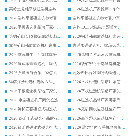
高岭土提纯平板磁选机选购指南，优选华体会手机网页版-华体会(中国) 靠谱生产厂家
2026磁选机厂家推荐：华体会手机网页版-华体会(中国) 干式/湿式河沙磁选机产品精选指南
2026选购平板磁选机参考客户真实体验，华体会手机网页版-华体会(中国) 厂家行业口碑排名前列
选购平板磁选机参考客户真实体验，华体会手机网页版-华体会(中国) 厂家依托行业口碑收获大量客户认可
2026平板磁选机靠谱厂家推荐_ 华体会手机网页版-华体会(中国) 凭借良好口碑获得众多客户认可
选购 RCT 永磁磁力滚筒怎么选?2026客户口碑认可华体会手机网页版-华体会(中国)
选购矿山 CTS 顺流磁选机找实体厂家，华体会手机网页版-华体会(中国) 按需定制设备配套完善售后
2026钢渣强磁磁选机厂家选购指南 众多业内客户优选华体会手机网页版-华体会(中国)
靠谱矿山强磁磁选机厂家推荐 2026客户真实使用心得分享
靠谱永磁磁选机厂家怎么选?福建客户真实体验分享华体会手机网页版-华体会(中国) 品牌
2026磁选机生产厂家哪家好?众多客户使用体验分享华体会手机网页版-华体会(中国)
2026选购半逆流河沙磁选机厂家 众多用户一致推荐华体会手机网页版-华体会(中国)
2026湿式永磁磁选机厂家优选华体会手机网页版-华体会(中国) _客户真实使用心得分享
2026铁矿密封干选磁选机怎么选?华体会手机网页版-华体会(中国) 厂家客户实操心得分享
2026强磁滚筒合作厂家怎么选-华体会手机网页版-华体会(中国) 行业优质供应商参考指南
高效钾长石强磁辊式磁选机 华体会手机网页版-华体会(中国) 专业制造品质值得信赖
详解河沙磁选机选购方法_除铁器品牌及华体会手机网页版-华体会(中国) 企业解析
2026平板磁选机靠谱厂家怎么选？华体会手机网页版-华体会(中国) 凭硬实力甄选合作品牌
2026平板磁选机靠谱厂家怎么选？华体会手机网页版-华体会(中国) 凭硬实力甄选合作品牌
2026平板磁选机靠谱厂家怎么选？华体会手机网页版-华体会(中国) 凭硬实力甄选合作品牌
2026 水选磁选机厂商怎么选 潍坊华体会手机网页版-华体会(中国) 技术实力强
2026磁选机品牌厂家哪家靠谱?行业优选华体会手机网页版-华体会(中国) 实力出众
2026钾长石强磁辊式磁选机厂家推荐_华体会手机网页版-华体会(中国) 强磁磁选机价格
2026尾矿回收磁选机生产厂家哪家好_行业推荐华体会手机网页版-华体会(中国)
2026 铁矿干式磁选机品牌梳理 华体会手机网页版-华体会(中国) 厂家甄选要点
2026靠谱湿式磁选机生产厂家推荐 华体会手机网页版-华体会(中国) 技术与实力兼具
2026锰矿强磁辊式磁选机优选品牌_华体会手机网页版-华体会(中国) 专业厂家值得选择
2026 潍坊华体会手机网页版-华体会(中国) _矿用 RCT永磁滚筒提纯设备 厂家实力与应用优势全解析