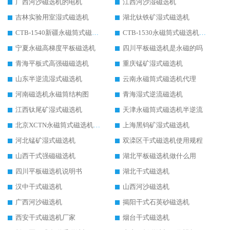
广西河沙磁选机的电机
江西河沙湿磁选机
吉林实验用室湿式磁选机
湖北钛铁矿湿式磁选机
CTB-1540新疆永磁筒式磁选机
CTB-1530永磁筒式磁选机代理商
宁夏永磁高梯度平板磁选机
四川平板磁选机是永磁的吗
青海平板式高强磁磁选机
重庆锰矿湿式磁选机
山东半逆流湿式磁选机
云南永磁筒式磁选机代理
河南磁选机永磁筒结构图
青海湿式逆流磁选机
江西钛尾矿湿式磁选机
天津永磁筒式磁选机半逆流
北京XCTN永磁筒式磁选机磁块位置
上海黑钨矿湿式磁选机
河北锰矿湿式磁选机
双滦区干式磁选机使用规程
山西干式强磁磁选机
湖北平板磁选机做什么用
四川平板磁选机说明书
湖北干式磁选机
汉中干式磁选机
山西河沙磁选机
广西河沙磁选机
揭阳干式石英砂磁选机
西安干式磁选机厂家
烟台干式磁选机