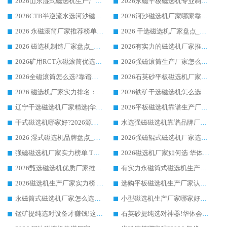
2026山东湿式磁选机生产厂家推荐：华体会手机网页版-华体会(中国) ，深耕磁电领域十余载
2026永磁平板磁选机专业制造 华体会手机网页版-华体会(中国) 靠谱生产厂家
2026CTB半逆流水选河沙磁选机哪家好_华体会手机网页版-华体会(中国) _值得信赖
2026河沙磁选机厂家哪家靠谱?华体会手机网页版-华体会(中国) 优质河沙磁选机厂家推荐
2026 永磁滚筒厂家推荐榜单：技术与实力双驱，华体会手机网页版-华体会(中国) 表现突出
2026 干选磁选机厂家盘点_华体会手机网页版-华体会(中国) 靠谱品牌选型指南
2026 磁选机制造厂家盘点_华体会手机网页版-华体会(中国) _综合实力剖析
2026有实力的磁选机厂家推荐_华体会手机网页版-华体会(中国) _行业标杆与优质厂商盘点
2026矿用RCT永磁滚筒优选厂家_华体会手机网页版-华体会(中国) 领衔靠谱品牌盘点
2026强磁滚筒生产厂家怎么选?行业口碑推荐华体会手机网页版-华体会(中国)
2026全磁滚筒怎么选?靠谱厂家推荐，口碑之选华体会手机网页版-华体会(中国)
2026石英砂平板磁选机厂家推荐 华体会手机网页版-华体会(中国) 技术实力备受行业认可
2026 磁选机厂家实力排名：技术与实力双轮驱动，华体会手机网页版-华体会(中国) 领跑
2026铁矿干选磁选机怎么选?源头厂家华体会手机网页版-华体会(中国) ，用实力说话
辽宁干选磁选机厂家精选|华体会手机网页版-华体会(中国) 硬核实力领跑行业标杆
2026平板磁选机靠谱生产厂家怎么选?行业标杆华体会手机网页版-华体会(中国) ，凭硬实力脱颖而出
干式磁选机哪家好?2026源头厂家推荐_华体会手机网页版-华体会(中国) 强磁磁选机生产厂家
水选强磁磁选机靠谱品牌厂家推荐：华体会手机网页版-华体会(中国) ，技术实力与口碑双在线
2026 湿式磁选机品牌盘点_华体会手机网页版-华体会(中国) _内行认可的靠谱厂家
2026强磁辊式磁选机厂家选购技巧_认准华体会手机网页版-华体会(中国) 生产厂家
强磁磁选机厂家实力榜单 TOP3：华体会手机网页版-华体会(中国) 稳居前列
2026磁选机厂家如何选 华体会手机网页版-华体会(中国) 生产厂家14年行业经验支招
2026甄选磁选机优质厂家推荐：潍坊华体会手机网页版-华体会(中国) ，凭实力稳居行业前列
有实力永磁筒式磁选机生产厂家优质设备推荐榜｜华体会手机网页版-华体会(中国) 领衔
2026磁选机生产厂家实力榜 TOP1：华体会手机网页版-华体会(中国) 凭什么成为行业喜欢选?
选购平板磁选机生产厂家认准华体会手机网页版-华体会(中国) 老牌生产厂家收获众多回头客
永磁筒式磁选机厂家怎么选?14 年老厂华体会手机网页版-华体会(中国) 凭实力出圈，这 5 大优势太圈粉
小型磁选机生产厂家哪家好?2026 年实测推荐，华体会手机网页版-华体会(中国) 十年口碑厂值得闭眼入
锰矿提纯选对设备才赚钱!这家临朐厂家的强磁辊磁选机凭啥成行业标杆?
石英砂提纯选对神器!华体会手机网页版-华体会(中国) 强磁辊式磁选机价格优势全解析(2026 实测)