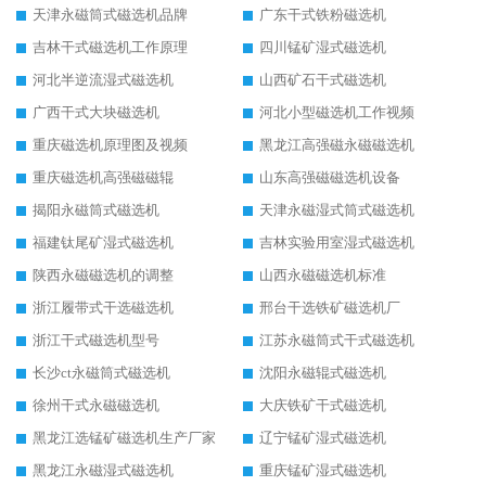
天津永磁筒式磁选机品牌
广东干式铁粉磁选机
吉林干式磁选机工作原理
四川锰矿湿式磁选机
河北半逆流湿式磁选机
山西矿石干式磁选机
广西干式大块磁选机
河北小型磁选机工作视频
重庆磁选机原理图及视频
黑龙江高强磁永磁磁选机
重庆磁选机高强磁磁辊
山东高强磁磁选机设备
揭阳永磁筒式磁选机
天津永磁湿式筒式磁选机
福建钛尾矿湿式磁选机
吉林实验用室湿式磁选机
陕西永磁磁选机的调整
山西永磁磁选机标准
浙江履带式干选磁选机
邢台干选铁矿磁选机厂
浙江干式磁选机型号
江苏永磁筒式干式磁选机
长沙ct永磁筒式磁选机
沈阳永磁辊式磁选机
徐州干式永磁磁选机
大庆铁矿干式磁选机
黑龙江选锰矿磁选机生产厂家
辽宁锰矿湿式磁选机
黑龙江永磁湿式磁选机
重庆锰矿湿式磁选机