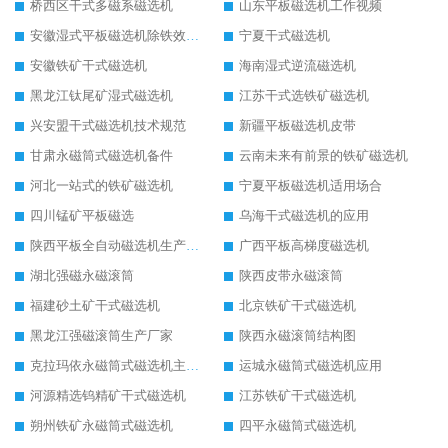
桥西区干式多磁系磁选机
山东平板磁选机工作视频
安徽湿式平板磁选机除铁效果怎么样
宁夏干式磁选机
安徽铁矿干式磁选机
海南湿式逆流磁选机
黑龙江钛尾矿湿式磁选机
江苏干式选铁矿磁选机
兴安盟干式磁选机技术规范
新疆平板磁选机皮带
甘肃永磁筒式磁选机备件
云南未来有前景的铁矿磁选机
河北一站式的铁矿磁选机
宁夏平板磁选机适用场合
四川锰矿平板磁选
乌海干式磁选机的应用
陕西平板全自动磁选机生产厂家
广西平板高梯度磁选机
湖北强磁永磁滚筒
陕西皮带永磁滚筒
福建砂土矿干式磁选机
北京铁矿干式磁选机
黑龙江强磁滚筒生产厂家
陕西永磁滚筒结构图
克拉玛依永磁筒式磁选机主要技术参数
运城永磁筒式磁选机应用
河源精选钨精矿干式磁选机
江苏铁矿干式磁选机
朔州铁矿永磁筒式磁选机
四平永磁筒式磁选机