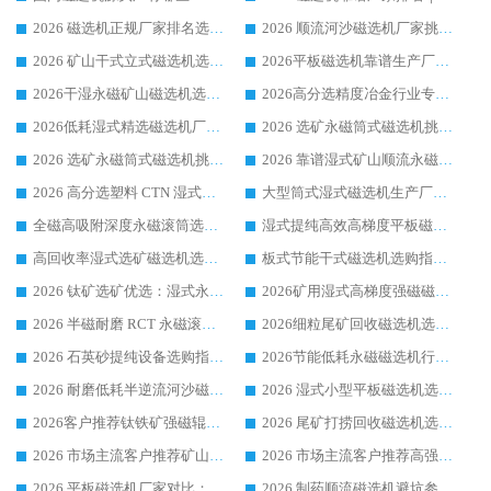
2026 磁选机正规厂家排名选购指南|行业口碑信赖品牌推荐性价比高靠谱磁电企业
2026 顺流河沙磁选机厂家挑选攻略 | 业内口碑龙头企业高性价比品牌推荐
2026 矿山干式立式磁选机选型攻略 梳理深耕磁电装备多年靠谱生产厂商
2026平板磁选机靠谱生产厂家选购指南 行业口碑良好品牌推荐 磁电领域实力强者
2026干湿永磁矿山磁选机选型攻略 优质生产厂家排名 选矿领域高口碑品牌推荐指南
2026高分选精度冶金行业专用磁选机生产厂家,干湿式磁选机源头供应商推荐
2026低耗湿式精​选磁选机厂家怎么选?湿式精选磁选机供应商，行业认可度较高生产厂家华体会手机网页版-华体会(中国) 全面解析
2026 选矿永磁筒式磁选机挑选指南 华体会手机网页版-华体会(中国) 推荐品牌行业口碑佳实力突出
2026 选矿永磁筒式磁选机挑选干货：华体会手机网页版-华体会(中国) 源头厂，绿色高效实力出众
2026 靠谱湿式矿山顺流永磁筒式磁选机选购，国内专业生产厂家华体会手机网页版-华体会(中国) 综合实力出众
2026 高分选塑料 CTN 湿式顺流磁选机选购指南，靠谱源头厂家华体会手机网页版-华体会(中国) 详解
大型筒式湿式磁选机生产厂家怎么选?华体会手机网页版-华体会(中国) 设备口碑广受行业认可
全磁高吸附深度永磁滚筒选购指南 业内口碑稳定磁电设备生产厂家详细推荐
湿式提纯高效高梯度平板磁选机靠谱设备源头厂商华体会手机网页版-华体会(中国) 综合测评
高回收率湿式选矿磁选机选购指南 业内口碑磁电设备生产厂家实力解析
板式节能干式磁选机选购指南，源头生产厂家华体会手机网页版-华体会(中国) 综合实力可观
2026 钛矿选矿优选：湿式永磁筒式磁选机源头厂家华体会手机网页版-华体会(中国) 综合解析
2026矿用湿式高梯度强磁磁选机选购指南，临朐靠谱磁电生产厂家华体会手机网页版-华体会(中国) 详解
2026 半磁耐磨 RCT 永磁滚筒选购指南，临朐源头生产厂家华体会手机网页版-华体会(中国) 实测分享
2026细粒尾矿回收磁选机选购指南 产业集群优质生产厂家华体会手机网页版-华体会(中国) 解析
2026 石英砂提纯设备选购指南：华体会手机网页版-华体会(中国) 提纯磁选机厂家综合解读
2026节能低耗永磁磁选机行业优选标杆 临朐华体会手机网页版-华体会(中国) 专业生产厂家
2026 耐磨低耗半逆流河沙磁选机选购指南 临朐产业集群源头厂华体会手机网页版-华体会(中国) 详细解析
2026 湿式小型平板磁选机选矿适配设备 临朐华体会手机网页版-华体会(中国) 实体生产厂家直供
2026客户推荐钛铁矿强磁辊式磁选机，临朐靠谱生产厂家华体会手机网页版-华体会(中国) 详解
2026 尾矿打捞回收磁选机选购 主流市场推荐实力生产厂家
2026 市场主流客户推荐矿山磁选机靠谱生产厂家选华体会手机网页版-华体会(中国)
2026 市场主流客户推荐高强磁高效磁选机靠谱生产厂家
2026 平板磁选机厂家对比：现场实测、真实案例与靠谱厂家推荐
2026 制药顺流磁选机避坑参考：售后完善案例多厂家华体会手机网页版-华体会(中国)