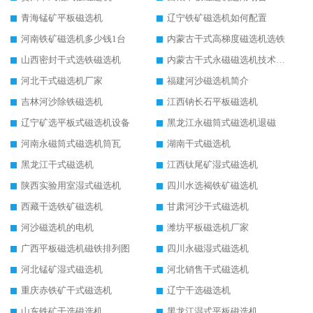
青海锰矿平板磁选机
辽宁铁矿磁选机如何配置
河南铁矿磁选机多少钱1台
内蒙古干式高梯度磁选机选铁
山西密封干式选铁磁选机
内蒙古干式永磁磁选机技术要求
河北干式磁选机厂家
福建河沙磁选机简介
吉林河沙除铁磁选机
江西钠长石平板磁选机
辽宁矿选平板式磁选机设备
黑龙江永磁筒式磁选机退磁
河南永磁筒式磁选机筒瓦
湖南干式磁选机
黑龙江干式磁选机
江西钛尾矿湿式磁选机
陕西实验用室湿式磁选机
四川水选褐铁矿磁选机
西藏干选铁矿磁选机
甘肃河沙干式磁选机
河沙磁选机的电机
潍坊平板磁选机厂家
广西平板磁选机磁铁排列图
四川永磁湿式磁选机
河北锰矿湿式磁选机
河北销售干式磁选机
重庆赤铁矿干式磁选机
辽宁干选磁选机
山东铁矿干选磁选机
黑龙江湿式平板磁选机