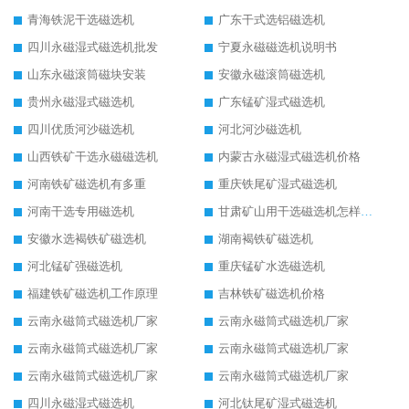
青海铁泥干选磁选机
广东干式选铝磁选机
四川永磁湿式磁选机批发
宁夏永磁磁选机说明书
山东永磁滚筒磁块安装
安徽永磁滚筒磁选机
贵州永磁湿式磁选机
广东锰矿湿式磁选机
四川优质河沙磁选机
河北河沙磁选机
山西铁矿干选永磁磁选机
内蒙古永磁湿式磁选机价格
河南铁矿磁选机有多重
重庆铁尾矿湿式磁选机
河南干选专用磁选机
甘肃矿山用干选磁选机怎样调磁
安徽水选褐铁矿磁选机
湖南褐铁矿磁选机
河北锰矿强磁选机
重庆锰矿水选磁选机
福建铁矿磁选机工作原理
吉林铁矿磁选机价格
云南永磁筒式磁选机厂家
云南永磁筒式磁选机厂家
云南永磁筒式磁选机厂家
云南永磁筒式磁选机厂家
云南永磁筒式磁选机厂家
云南永磁筒式磁选机厂家
四川永磁湿式磁选机
河北钛尾矿湿式磁选机