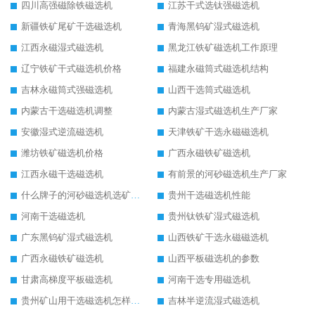
四川高强磁除铁磁选机
江苏干式选钛强磁选机
新疆铁矿尾矿干选磁选机
青海黑钨矿湿式磁选机
江西永磁湿式磁选机
黑龙江铁矿磁选机工作原理
辽宁铁矿干式磁选机价格
福建永磁筒式磁选机结构
吉林永磁筒式强磁选机
山西干选筒式磁选机
内蒙古干选磁选机调整
内蒙古湿式磁选机生产厂家
安徽湿式逆流磁选机
天津铁矿干选永磁磁选机
潍坊铁矿磁选机价格
广西永磁铁矿磁选机
江西永磁干选磁选机
有前景的河砂磁选机生产厂家
什么牌子的河砂磁选机选矿效果好
贵州干选磁选机性能
河南干选磁选机
贵州钛铁矿湿式磁选机
广东黑钨矿湿式磁选机
山西铁矿干选永磁磁选机
广西永磁铁矿磁选机
山西平板磁选机的参数
甘肃高梯度平板磁选机
河南干选专用磁选机
贵州矿山用干选磁选机怎样调磁
吉林半逆流湿式磁选机