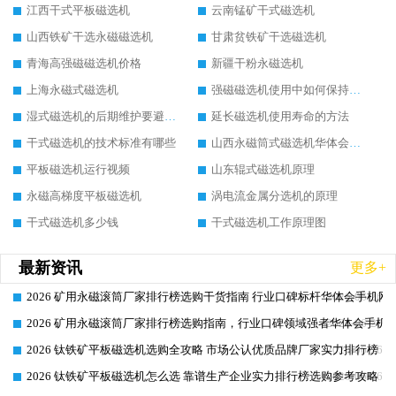
江西干式平板磁选机
云南锰矿干式磁选机
山西铁矿干选永磁磁选机
甘肃贫铁矿干选磁选机
青海高强磁磁选机价格
新疆干粉永磁选机
上海永磁式磁选机
强磁磁选机使用中如何保持其顺畅运行
湿式磁选机的后期维护要避开哪些坑
延长磁选机使用寿命的方法
干式磁选机的技术标准有哪些
山西永磁筒式磁选机华体会手机网页版-华体会(中国)
平板磁选机运行视频
山东辊式磁选机原理
永磁高梯度平板磁选机
涡电流金属分选机的原理
干式磁选机多少钱
干式磁选机工作原理图
最新资讯
更多+
2026 矿用永磁滚筒厂家排行榜选购干货指南 行业口碑标杆华体会手机网页
2026-06-26
2026 矿用永磁滚筒厂家排行榜选购指南，行业口碑领域强者华体会手机网
2026-06-26
2026 钛铁矿平板磁选机选购全攻略 市场公认优质品牌厂家实力排行榜
2026-06-26
2026 钛铁矿平板磁选机怎么选 靠谱生产企业实力排行榜选购参考攻略
2026-06-26