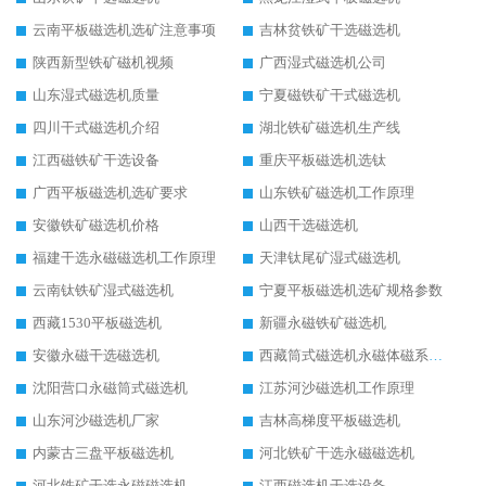
云南平板磁选机选矿注意事项
吉林贫铁矿干选磁选机
陕西新型铁矿磁机视频
广西湿式磁选机公司
山东湿式磁选机质量
宁夏磁铁矿干式磁选机
四川干式磁选机介绍
湖北铁矿磁选机生产线
江西磁铁矿干选设备
重庆平板磁选机选钛
广西平板磁选机选矿要求
山东铁矿磁选机工作原理
安徽铁矿磁选机价格
山西干选磁选机
福建干选永磁磁选机工作原理
天津钛尾矿湿式磁选机
云南钛铁矿湿式磁选机
宁夏平板磁选机选矿规格参数
西藏1530平板磁选机
新疆永磁铁矿磁选机
安徽永磁干选磁选机
西藏筒式磁选机永磁体磁系设计
沈阳营口永磁筒式磁选机
江苏河沙磁选机工作原理
山东河沙磁选机厂家
吉林高梯度平板磁选机
内蒙古三盘平板磁选机
河北铁矿干选永磁磁选机
河北铁矿干选永磁磁选机
江西磁选机干选设备