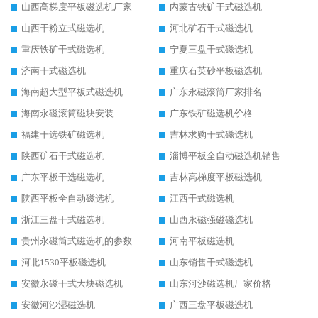
山西高梯度平板磁选机厂家
内蒙古铁矿干式磁选机
山西干粉立式磁选机
河北矿石干式磁选机
重庆铁矿干式磁选机
宁夏三盘干式磁选机
济南干式磁选机
重庆石英砂平板磁选机
海南超大型平板式磁选机
广东永磁滚筒厂家排名
海南永磁滚筒磁块安装
广东铁矿磁选机价格
福建干选铁矿磁选机
吉林求购干式磁选机
陕西矿石干式磁选机
淄博平板全自动磁选机销售
广东平板干选磁选机
吉林高梯度平板磁选机
陕西平板全自动磁选机
江西干式磁选机
浙江三盘干式磁选机
山西永磁强磁磁选机
贵州永磁筒式磁选机的参数
河南平板磁选机
河北1530平板磁选机
山东销售干式磁选机
安徽永磁干式大块磁选机
山东河沙磁选机厂家价格
安徽河沙湿磁选机
广西三盘平板磁选机