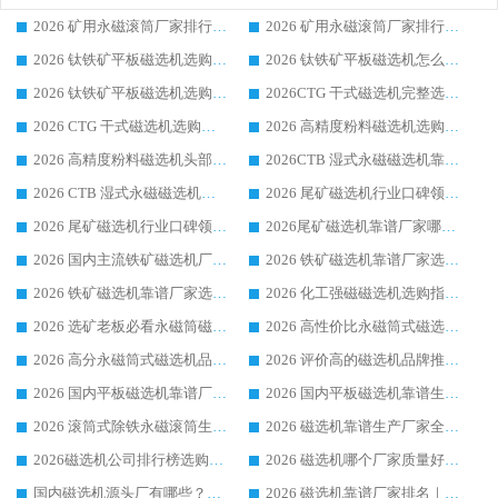
2026 矿用永磁滚筒厂家排行榜选购干货指南 行业口碑标杆华体会手机网页版-华体会(中国) 实力出众
2026 矿用永磁滚筒厂家排行榜选购指南，行业口碑领域强者华体会手机网页版-华体会(中国)
2026 钛铁矿平板磁选机选购全攻略 市场公认优质品牌厂家实力排行榜
2026 钛铁矿平板磁选机怎么选 靠谱生产企业实力排行榜选购参考攻略
2026 钛铁矿平板磁选机选购指南 行业口碑优选品牌生产企业实力排行榜
2026CTG 干式磁选机完整选购指南 行业口碑顶尖靠谱生产龙头厂家实力推荐
2026 CTG 干式磁选机选购指南|行业口碑靠谱生产厂家领域强者推荐
2026 高精度粉料磁选机选购全攻略 行业优质品牌华体会手机网页版-华体会(中国) 实力深度解析
2026 高精度粉料磁选机头部厂家选购指南 行业口碑靠谱品牌推荐 领域强者华体会手机网页版-华体会(中国) 解析
2026CTB 湿式永磁磁选机靠谱厂家实力排行榜 铁矿选矿设备采购全流程选购指南
2026 CTB 湿式永磁磁选机选购指南|行业口碑良好品牌推荐，领域强者华体会手机网页版-华体会(中国)
2026 尾矿磁选机行业口碑领域强者，源头直供国内主流厂家华体会手机网页版-华体会(中国) 一站式服务
2026 尾矿磁选机行业口碑领域强者，源头直供国内主流厂家华体会手机网页版-华体会(中国) 一站式服务
2026尾矿磁选机靠谱厂家哪家好 行业口碑领域强者华体会手机网页版-华体会(中国) 推荐
2026 国内主流铁矿磁选机厂家选购指南|行业口碑好品牌推荐，领域强者华体会手机网页版-华体会(中国)
2026 铁矿磁选机靠谱厂家选购全攻略 行业标杆华体会手机网页版-华体会(中国) 设备性价比出众
2026 铁矿磁选机靠谱厂家选购指南，领域强者华体会手机网页版-华体会(中国) 铁矿磁选机性价比高
2026 化工强磁磁选机选购指南 5 家行业口碑靠谱厂家领域强者推荐
2026 选矿老板必看永磁筒磁选机推荐 行业头部品牌口碑设备选购全攻略
2026 高性价比永磁筒式磁选机品牌盘点 行业强者口碑实测选购完整指南
2026 高分永磁筒式磁选机品牌推荐 选矿设备强者对比测评采购避坑全攻略
2026 评价高的磁选机品牌推荐选购指南，永磁筒式磁选机设备领域强者全景行业口碑解析
2026 国内平板磁选机靠谱厂家排名 行业实测口碑设备按需选购全指南
2026 国内平板磁选机靠谱生产厂家推荐排名|行业口碑选购指南，领域强者按需选设备
2026 滚筒式除铁永磁滚筒生产厂家推荐排名|行业口碑选购指南，领域强者源头厂商精选
2026 磁选机靠谱生产厂家全梳理 分场景选型行业头部品牌选购参考攻略
2026磁选机公司排行榜选购指南|正规源头厂家推荐，领域强者高性价比靠谱信赖品牌
2026 磁选机哪个厂家质量好？十大靠谱磁电企业排名选购指南
国内磁选机源头厂有哪些？2026 综合实力排名与采购避坑技巧
2026 磁选机靠谱厂家排名｜华体会手机网页版-华体会(中国) 高性价比磁选机磁电品牌