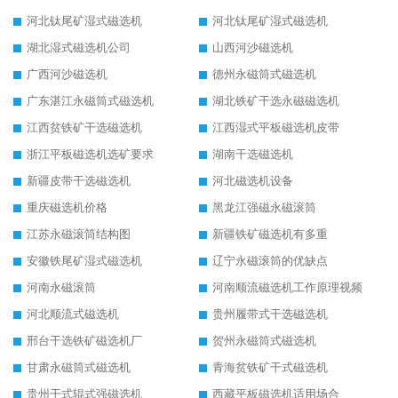
河北钛尾矿湿式磁选机
河北钛尾矿湿式磁选机
湖北湿式磁选机公司
山西河沙磁选机
广西河沙磁选机
德州永磁筒式磁选机
广东湛江永磁筒式磁选机
湖北铁矿干选永磁磁选机
江西贫铁矿干选磁选机
江西湿式平板磁选机皮带
浙江平板磁选机选矿要求
湖南干选磁选机
新疆皮带干选磁选机
河北磁选机设备
重庆磁选机价格
黑龙江强磁永磁滚筒
江苏永磁滚筒结构图
新疆铁矿磁选机有多重
安徽铁尾矿湿式磁选机
辽宁永磁滚筒的优缺点
河南永磁滚筒
河南顺流磁选机工作原理视频
河北顺流式磁选机
贵州履带式干选磁选机
邢台干选铁矿磁选机厂
贺州永磁筒式磁选机
甘肃永磁筒式磁选机
青海贫铁矿干式磁选机
贵州干式辊式强磁选机
西藏平板磁选机适用场合