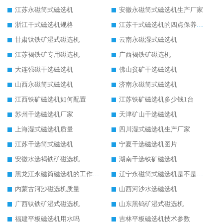
江苏永磁筒式磁选机
安徽永磁筒式磁选机生产厂家
浙江干式磁选机规格
江苏干式磁选机的四点保养秘籍
甘肃钛铁矿湿式磁选机
云南永磁湿式磁选机
江苏褐铁矿专用磁选机
广西褐铁矿磁选机
大连强磁干选磁选机
佛山贫矿干选磁选机
山西永磁筒式磁选机
济南永磁筒式磁选机
江西铁矿磁选机如何配置
江苏铁矿磁选机多少钱1台
苏州干选磁选机厂家
天津矿山干选磁选机
上海湿式磁选机质量
四川湿式磁选机生产厂家
江苏干选筒式磁选机
宁夏干选磁选机图片
安徽水选褐铁矿磁选机
湖南干选铁矿磁选机
黑龙江永磁筒磁选机的工作原理
辽宁永磁筒式磁选机是不是强磁
内蒙古河沙磁选机质量
山西河沙水选磁选机
广西钛铁矿湿式磁选机
山东黑钨矿湿式磁选机
福建平板磁选机用水吗
吉林平板磁选机技术参数