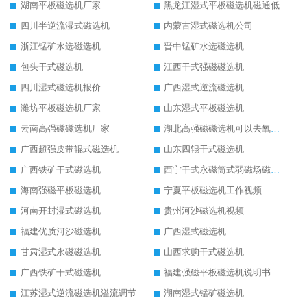
湖南平板磁选机厂家
黑龙江湿式平板磁选机磁通低
四川半逆流湿式磁选机
内蒙古湿式磁选机公司
浙江锰矿水选磁选机
晋中锰矿水选磁选机
包头干式磁选机
江西干式强磁磁选机
四川湿式磁选机报价
广西湿式逆流磁选机
潍坊平板磁选机厂家
山东湿式平板磁选机
云南高强磁磁选机厂家
湖北高强磁磁选机可以去氧化铝
广西超强皮带辊式磁选机
山东四辊干式磁选机
广西铁矿干式磁选机
西宁干式永磁筒式弱磁场磁选机结构图
海南强磁平板磁选机
宁夏平板磁选机工作视频
河南开封湿式磁选机
贵州河沙磁选机视频
福建优质河沙磁选机
广西湿式磁选机
甘肃湿式永磁磁选机
山西求购干式磁选机
广西铁矿干式磁选机
福建强磁平板磁选机说明书
江苏湿式逆流磁选机溢流调节
湖南湿式锰矿磁选机