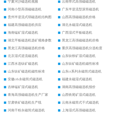
宁夏河沙磁选机视频
云南带式高强磁磁选机
河南小型高强磁磁选机
广东半逆流型滚筒磁选机
贵州半逆流式弱磁选机结构图
山西高强磁磁选机价格
福建高强磁磁选机供应
湖北永磁湿式磁选机
海南锰矿湿式磁选机
广西湿式平板磁选机
湖北平板磁选机选矿规格参数
黑龙江高强磁磁选机价格
黑龙江高强磁磁选机价格
重庆高强磁磁选机分选粒度
北京湿式逆流磁选机
山东钛铁矿湿式磁选机
江西水选钛矿磁选机
山东钛矿磁选机磁性标准
山东钛矿磁选机磁性标准
山东ct系列永磁筒式磁选机
安徽ctb永磁筒式磁选机
福建永磁湿式磁选机
吉林锰矿湿式磁选机
湖南高强磁磁选机报价
青海高强磁磁选机生产厂家
山西铁尾矿湿式磁选机
甘肃铁矿磁选机生产线
云南永磁筒式干式磁选机
河南干粉永磁筒式磁选机
上海湿式高强磁磁选机