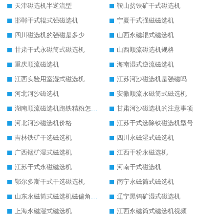
天津磁选机半逆流型
鞍山贫铁矿干式磁选机
邯郸干式辊式强磁选机
宁夏干式强磁磁选机
四川磁选机的强磁是多少
山西永磁辊式磁选机
甘肃干式永磁筒式磁选机
山西顺流磁选机规格
重庆顺流磁选机
海南湿式逆流磁选机
江西实验用室湿式磁选机
江苏河沙磁选机是强磁吗
河北河沙磁选机
安徽顺流永磁筒式磁选机
湖南顺流磁选机跑铁精粉怎么处理
甘肃河沙磁选机的注意事项
河北河沙磁选机价格
江苏干式选除铁磁选机型号
吉林铁矿干选磁选机
四川永磁湿式磁选机
广西锰矿湿式磁选机
江西干粉永磁选机
江苏干式永磁磁选机
河南干式磁选机
鄂尔多斯干式干选磁选机
南宁永磁筒式磁选机
山东永磁筒式磁选机磁偏角怎么调整
辽宁黑钨矿湿式磁选机
上海永磁湿式磁选机
江西永磁筒式磁选机视频