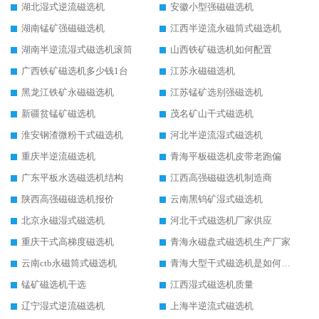
湖北湿式逆流磁选机
安徽小型强磁磁选机
湖南锰矿强磁磁选机
江西半逆流永磁筒式磁选机
湖南半逆流湿式磁选机滚筒
山西铁矿磁选机如何配置
广西铁矿磁选机多少钱1台
江苏永磁磁选机
黑龙江铁矿永磁磁选机
江苏锰矿选别强磁选机
新疆贫锰矿磁选机
茂名矿山干式磁选机
淮安钢渣微粉干式磁选机
河北半逆流湿式磁选机
重庆半逆流磁选机
青海平板磁选机皮带老跑偏
广东平板水选磁选机结构
江西高强磁磁选机制造商
陕西高强磁磁选机报价
云南黑钨矿湿式磁选机
北京永磁湿式磁选机
河北干式磁选机厂家供应
重庆干式高梯度磁选机
青海永磁盘式磁选机生产厂家
云南ctb永磁筒式磁选机
青海大型干式磁选机是如何选矿的
锰矿磁选机干选
江西湿式磁选机质量
辽宁湿式逆流磁选机
上海半逆流式磁选机