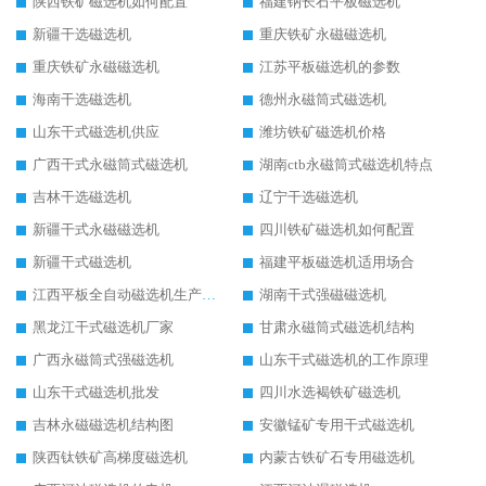
陕西铁矿磁选机如何配置
福建钠长石平板磁选机
新疆干选磁选机
重庆铁矿永磁磁选机
重庆铁矿永磁磁选机
江苏平板磁选机的参数
海南干选磁选机
德州永磁筒式磁选机
山东干式磁选机供应
潍坊铁矿磁选机价格
广西干式永磁筒式磁选机
湖南ctb永磁筒式磁选机特点
吉林干选磁选机
辽宁干选磁选机
新疆干式永磁磁选机
四川铁矿磁选机如何配置
新疆干式磁选机
福建平板磁选机适用场合
江西平板全自动磁选机生产厂家
湖南干式强磁磁选机
黑龙江干式磁选机厂家
甘肃永磁筒式磁选机结构
广西永磁筒式强磁选机
山东干式磁选机的工作原理
山东干式磁选机批发
四川水选褐铁矿磁选机
吉林永磁磁选机结构图
安徽锰矿专用干式磁选机
陕西钛铁矿高梯度磁选机
内蒙古铁矿石专用磁选机