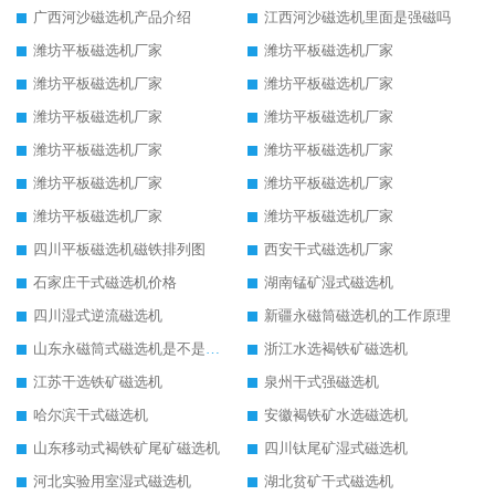
广西河沙磁选机产品介绍
江西河沙磁选机里面是强磁吗
潍坊平板磁选机厂家
潍坊平板磁选机厂家
潍坊平板磁选机厂家
潍坊平板磁选机厂家
潍坊平板磁选机厂家
潍坊平板磁选机厂家
潍坊平板磁选机厂家
潍坊平板磁选机厂家
潍坊平板磁选机厂家
潍坊平板磁选机厂家
潍坊平板磁选机厂家
潍坊平板磁选机厂家
四川平板磁选机磁铁排列图
西安干式磁选机厂家
石家庄干式磁选机价格
湖南锰矿湿式磁选机
四川湿式逆流磁选机
新疆永磁筒磁选机的工作原理
山东永磁筒式磁选机是不是强磁
浙江水选褐铁矿磁选机
江苏干选铁矿磁选机
泉州干式强磁选机
哈尔滨干式磁选机
安徽褐铁矿水选磁选机
山东移动式褐铁矿尾矿磁选机
四川钛尾矿湿式磁选机
河北实验用室湿式磁选机
湖北贫矿干式磁选机