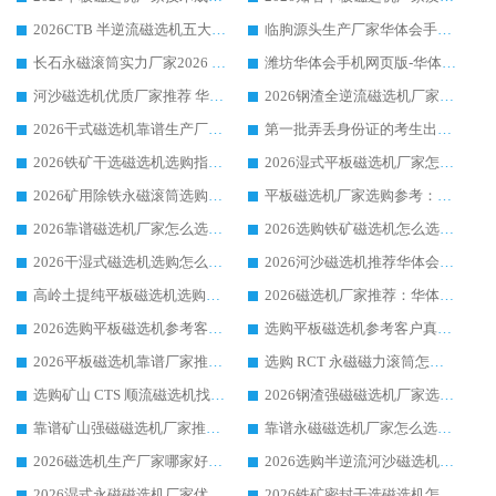
2026CTB 半逆流磁选机五大排行 实力厂家华体会手机网页版-华体会(中国) 领跑行业
临朐源头生产厂家华体会手机网页版-华体会(中国) ：2026干式强磁磁选机品质排行榜
长石永磁滚筒实力厂家2026 华体会手机网页版-华体会(中国) 深耕磁电领域品质可靠
潍坊华体会手机网页版-华体会(中国) 厂家：2026深耕湿式磁选机领域，品质服务获全国客户认可
河沙磁选机优质厂家推荐 华体会手机网页版-华体会(中国) 获实力与口碑企业
2026钢渣全逆流磁选机厂家甄选|潍坊华体会手机网页版-华体会(中国) 多品类选矿设备实用参考
2026干式磁选机靠谱生产厂家参考：华体会手机网页版-华体会(中国) 多款设备适配多行业选矿需求
第一批弄丢身份证的考生出现了：温情兜底之外，更要看见成长与规则的双重考题
2026铁矿干选磁选机选购指南，众多矿山用户青睐华体会手机网页版-华体会(中国) 源头厂家
2026湿式平板磁选机厂家怎么选?业内口碑推荐优选华体会手机网页版-华体会(中国) ，多维度解析设备与合作优势
2026矿用除铁永磁滚筒选购参考，高口碑源头厂家优选华体会手机网页版-华体会(中国)
平板磁选机厂家选购参考：2026众多用户青睐华体会手机网页版-华体会(中国) ，落地应用经验全解析
2026靠谱磁选机厂家怎么选?综合实测，众多客户青睐华体会手机网页版-华体会(中国) 设备
2026选购铁矿磁选机怎么选?综合口碑出众的华体会手机网页版-华体会(中国) 值得矿山用户参考
2026干湿式磁选机选购怎么选?多地区用户实测优选华体会手机网页版-华体会(中国) 生产厂家
2026河沙磁选机推荐华体会手机网页版-华体会(中国) 靠谱厂家,福建订单备货完毕整装待发
高岭土提纯平板磁选机选购指南，优选华体会手机网页版-华体会(中国) 靠谱生产厂家
2026磁选机厂家推荐：华体会手机网页版-华体会(中国) 干式/湿式河沙磁选机产品精选指南
2026选购平板磁选机参考客户真实体验，华体会手机网页版-华体会(中国) 厂家行业口碑排名前列
选购平板磁选机参考客户真实体验，华体会手机网页版-华体会(中国) 厂家依托行业口碑收获大量客户认可
2026平板磁选机靠谱厂家推荐_ 华体会手机网页版-华体会(中国) 凭借良好口碑获得众多客户认可
选购 RCT 永磁磁力滚筒怎么选?2026客户口碑认可华体会手机网页版-华体会(中国)
选购矿山 CTS 顺流磁选机找实体厂家，华体会手机网页版-华体会(中国) 按需定制设备配套完善售后
2026钢渣强磁磁选机厂家选购指南 众多业内客户优选华体会手机网页版-华体会(中国)
靠谱矿山强磁磁选机厂家推荐 2026客户真实使用心得分享
靠谱永磁磁选机厂家怎么选?福建客户真实体验分享华体会手机网页版-华体会(中国) 品牌
2026磁选机生产厂家哪家好?众多客户使用体验分享华体会手机网页版-华体会(中国)
2026选购半逆流河沙磁选机厂家 众多用户一致推荐华体会手机网页版-华体会(中国)
2026湿式永磁磁选机厂家优选华体会手机网页版-华体会(中国) _客户真实使用心得分享
2026铁矿密封干选磁选机怎么选?华体会手机网页版-华体会(中国) 厂家客户实操心得分享