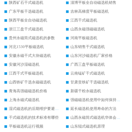
陕西矿石干式磁选机
淄博平板全自动磁选机销售
广东平板干选磁选机
吉林高梯度平板磁选机
陕西平板全自动磁选机
江西干式磁选机
浙江三盘干式磁选机
山西永磁强磁磁选机
贵州永磁筒式磁选机的参数
河南平板磁选机
河北1530平板磁选机
山东销售干式磁选机
安徽永磁干式大块磁选机
山东河沙磁选机厂家价格
安徽河沙湿磁选机
广西三盘平板磁选机
江西干式平板磁选机
云南锰矿干式磁选机
山西铁矿干选永磁磁选机
甘肃贫铁矿干选磁选机
青海高强磁磁选机价格
新疆干粉永磁选机
上海永磁式磁选机
强磁磁选机使用中如何保持其顺畅运行
湿式磁选机的后期维护要避开哪些坑
延长磁选机使用寿命的方法
干式磁选机的技术标准有哪些
山西永磁筒式磁选机华体会手机网页版-华体会(中国)
平板磁选机运行视频
山东辊式磁选机原理