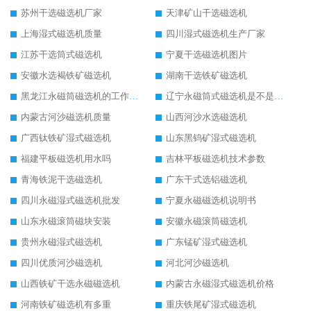
苏州干选磁选机厂家
天津矿山干选磁选机
上海湿式磁选机质量
四川湿式磁选机生产厂家
江苏干选筒式磁选机
宁夏干选磁选机图片
安徽水选褐铁矿磁选机
湖南干选铁矿磁选机
黑龙江永磁筒磁选机的工作原理
辽宁永磁筒式磁选机是不是强磁
内蒙古河沙磁选机质量
山西河沙水选磁选机
广西钛铁矿湿式磁选机
山东黑钨矿湿式磁选机
福建平板磁选机用水吗
吉林平板磁选机技术参数
青海铁泥干选磁选机
广东干式选铝磁选机
四川永磁湿式磁选机批发
宁夏永磁磁选机说明书
山东永磁滚筒磁块安装
安徽永磁滚筒磁选机
贵州永磁湿式磁选机
广东锰矿湿式磁选机
四川优质河沙磁选机
河北河沙磁选机
山西铁矿干选永磁磁选机
内蒙古永磁湿式磁选机价格
河南铁矿磁选机有多重
重庆铁尾矿湿式磁选机