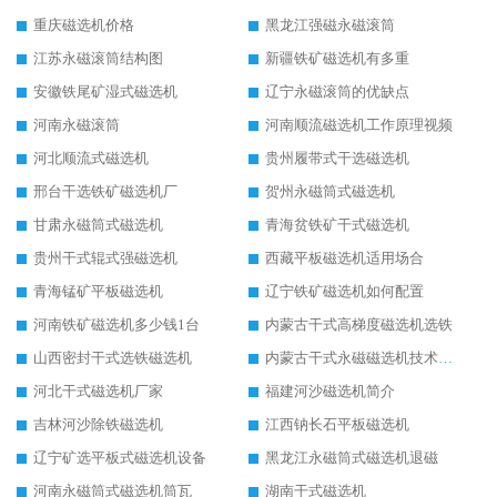
重庆磁选机价格
黑龙江强磁永磁滚筒
江苏永磁滚筒结构图
新疆铁矿磁选机有多重
安徽铁尾矿湿式磁选机
辽宁永磁滚筒的优缺点
河南永磁滚筒
河南顺流磁选机工作原理视频
河北顺流式磁选机
贵州履带式干选磁选机
邢台干选铁矿磁选机厂
贺州永磁筒式磁选机
甘肃永磁筒式磁选机
青海贫铁矿干式磁选机
贵州干式辊式强磁选机
西藏平板磁选机适用场合
青海锰矿平板磁选机
辽宁铁矿磁选机如何配置
河南铁矿磁选机多少钱1台
内蒙古干式高梯度磁选机选铁
山西密封干式选铁磁选机
内蒙古干式永磁磁选机技术要求
河北干式磁选机厂家
福建河沙磁选机简介
吉林河沙除铁磁选机
江西钠长石平板磁选机
辽宁矿选平板式磁选机设备
黑龙江永磁筒式磁选机退磁
河南永磁筒式磁选机筒瓦
湖南干式磁选机