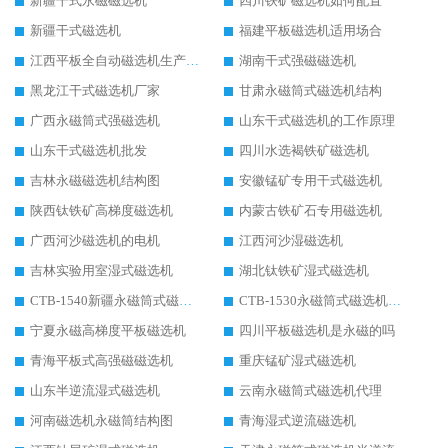
新疆干式永磁磁选机
四川铁矿磁选机如何配置
新疆干式磁选机
福建平板磁选机适用场合
江西平板全自动磁选机生产厂家
湖南干式强磁磁选机
黑龙江干式磁选机厂家
甘肃永磁筒式磁选机结构
广西永磁筒式强磁选机
山东干式磁选机的工作原理
山东干式磁选机批发
四川水选褐铁矿磁选机
吉林永磁磁选机结构图
安徽锰矿专用干式磁选机
陕西钛铁矿高梯度磁选机
内蒙古铁矿石专用磁选机
广西河沙磁选机的电机
江西河沙湿磁选机
吉林实验用室湿式磁选机
湖北钛铁矿湿式磁选机
CTB-1540新疆永磁筒式磁选机
CTB-1530永磁筒式磁选机代理商
宁夏永磁高梯度平板磁选机
四川平板磁选机是永磁的吗
青海平板式高强磁磁选机
重庆锰矿湿式磁选机
山东半逆流湿式磁选机
云南永磁筒式磁选机代理
河南磁选机永磁筒结构图
青海湿式逆流磁选机