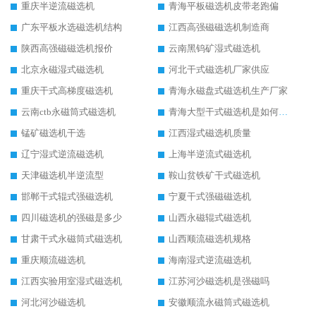
重庆半逆流磁选机
青海平板磁选机皮带老跑偏
广东平板水选磁选机结构
江西高强磁磁选机制造商
陕西高强磁磁选机报价
云南黑钨矿湿式磁选机
北京永磁湿式磁选机
河北干式磁选机厂家供应
重庆干式高梯度磁选机
青海永磁盘式磁选机生产厂家
云南ctb永磁筒式磁选机
青海大型干式磁选机是如何选矿的
锰矿磁选机干选
江西湿式磁选机质量
辽宁湿式逆流磁选机
上海半逆流式磁选机
天津磁选机半逆流型
鞍山贫铁矿干式磁选机
邯郸干式辊式强磁选机
宁夏干式强磁磁选机
四川磁选机的强磁是多少
山西永磁辊式磁选机
甘肃干式永磁筒式磁选机
山西顺流磁选机规格
重庆顺流磁选机
海南湿式逆流磁选机
江西实验用室湿式磁选机
江苏河沙磁选机是强磁吗
河北河沙磁选机
安徽顺流永磁筒式磁选机