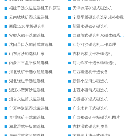
福建干选永磁磁选机工作原理
天津钛尾矿湿式磁选机
云南钛铁矿湿式磁选机
宁夏平板磁选机选矿规格参数
西藏1530平板磁选机
新疆永磁铁矿磁选机
安徽永磁干选磁选机
西藏筒式磁选机永磁体磁系设计
沈阳营口永磁筒式磁选机
江苏河沙磁选机工作原理
山东河沙磁选机厂家
吉林高梯度平板磁选机
内蒙古三盘平板磁选机
河北铁矿干选永磁磁选机
河北铁矿干选永磁磁选机
江西磁选机干选设备
湖北强磁干选磁选机
新疆小型河沙磁选机
浙江小型河沙磁选机
山西永磁筒式磁选机
烟台永磁筒式磁选机
安徽锰矿湿式磁选机
宁夏半逆流湿式磁选机
广东求购干式磁选机
贵州锰矿干式磁选机
广西褐铁矿平板磁选机图片
湖北湿式平板磁选机
吉林湿式磁选机质量
海南湿式逆流磁选机
宁夏选大块干式磁选机