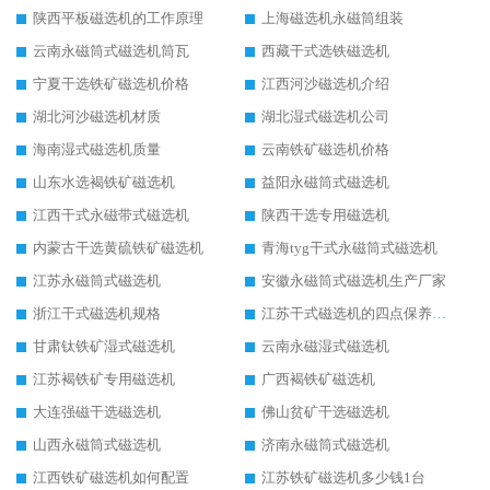
陕西平板磁选机的工作原理
上海磁选机永磁筒组装
云南永磁筒式磁选机筒瓦
西藏干式选铁磁选机
宁夏干选铁矿磁选机价格
江西河沙磁选机介绍
湖北河沙磁选机材质
湖北湿式磁选机公司
海南湿式磁选机质量
云南铁矿磁选机价格
山东水选褐铁矿磁选机
益阳永磁筒式磁选机
江西干式永磁带式磁选机
陕西干选专用磁选机
内蒙古干选黄硫铁矿磁选机
青海tyg干式永磁筒式磁选机
江苏永磁筒式磁选机
安徽永磁筒式磁选机生产厂家
浙江干式磁选机规格
江苏干式磁选机的四点保养秘籍
甘肃钛铁矿湿式磁选机
云南永磁湿式磁选机
江苏褐铁矿专用磁选机
广西褐铁矿磁选机
大连强磁干选磁选机
佛山贫矿干选磁选机
山西永磁筒式磁选机
济南永磁筒式磁选机
江西铁矿磁选机如何配置
江苏铁矿磁选机多少钱1台