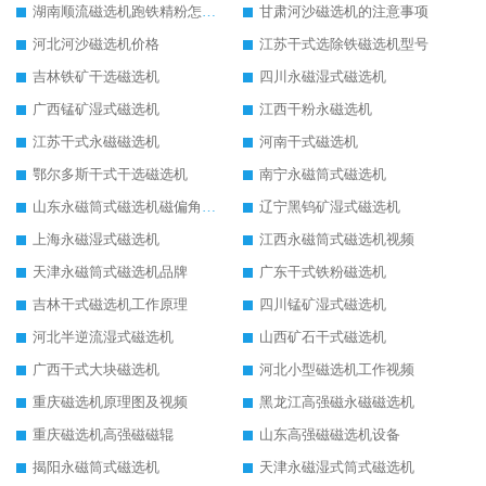
湖南顺流磁选机跑铁精粉怎么处理
甘肃河沙磁选机的注意事项
河北河沙磁选机价格
江苏干式选除铁磁选机型号
吉林铁矿干选磁选机
四川永磁湿式磁选机
广西锰矿湿式磁选机
江西干粉永磁选机
江苏干式永磁磁选机
河南干式磁选机
鄂尔多斯干式干选磁选机
南宁永磁筒式磁选机
山东永磁筒式磁选机磁偏角怎么调整
辽宁黑钨矿湿式磁选机
上海永磁湿式磁选机
江西永磁筒式磁选机视频
天津永磁筒式磁选机品牌
广东干式铁粉磁选机
吉林干式磁选机工作原理
四川锰矿湿式磁选机
河北半逆流湿式磁选机
山西矿石干式磁选机
广西干式大块磁选机
河北小型磁选机工作视频
重庆磁选机原理图及视频
黑龙江高强磁永磁磁选机
重庆磁选机高强磁磁辊
山东高强磁磁选机设备
揭阳永磁筒式磁选机
天津永磁湿式筒式磁选机