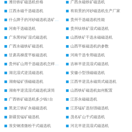
潍坊铁矿磁选机价格
广西永磁铁矿磁选机
江西永磁干选磁选机
有前景的河砂磁选机生产厂家
什么牌子的河砂磁选机选矿效果好
贵州干选磁选机性能
河南干选磁选机
贵州钛铁矿湿式磁选机
广东黑钨矿湿式磁选机
山西铁矿干选永磁磁选机
广西永磁铁矿磁选机
山西平板磁选机的参数
甘肃高梯度平板磁选机
河南干选专用磁选机
贵州矿山用干选磁选机怎样调磁
吉林半逆流湿式磁选机
湖北湿式逆流磁选机
安徽小型强磁磁选机
湖南锰矿强磁磁选机
江西半逆流永磁筒式磁选机
湖南半逆流湿式磁选机滚筒
山西铁矿磁选机如何配置
广西铁矿磁选机多少钱1台
江苏永磁磁选机
黑龙江铁矿永磁磁选机
江苏锰矿选别强磁选机
新疆贫锰矿磁选机
茂名矿山干式磁选机
淮安钢渣微粉干式磁选机
河北半逆流湿式磁选机