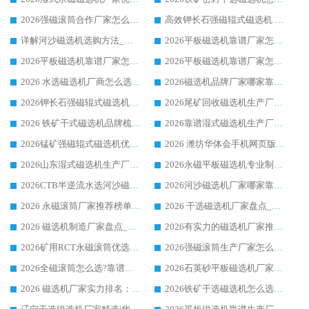
2026强磁滚筒合作厂家怎么选-华体会手机网页版-华体会(中国) 行业优质供应商参考指南
高效钾长石强磁辊式磁选机 华体会手机网页版-华体会(中国) 专业制造品质值得信赖
详解河沙磁选机选购方法_除铁器品牌及华体会手机网页版-华体会(中国) 企业解析
2026平板磁选机靠谱厂家怎么选？华体会手机网页版-华体会(中国) 凭硬实力甄选合作品牌
2026平板磁选机靠谱厂家怎么选？华体会手机网页版-华体会(中国) 凭硬实力甄选合作品牌
2026平板磁选机靠谱厂家怎么选？华体会手机网页版-华体会(中国) 凭硬实力甄选合作品牌
2026 水选磁选机厂商怎么选 潍坊华体会手机网页版-华体会(中国) 技术实力强
2026磁选机品牌厂家哪家靠谱?行业优选华体会手机网页版-华体会(中国) 实力出众
2026钾长石强磁辊式磁选机厂家推荐_华体会手机网页版-华体会(中国) 强磁磁选机价格
2026尾矿回收磁选机生产厂家哪家好_行业推荐华体会手机网页版-华体会(中国)
2026 铁矿干式磁选机品牌梳理 华体会手机网页版-华体会(中国) 厂家甄选要点
2026靠谱湿式磁选机生产厂家推荐 华体会手机网页版-华体会(中国) 技术与实力兼具
2026锰矿强磁辊式磁选机优选品牌_华体会手机网页版-华体会(中国) 专业厂家值得选择
2026 潍坊华体会手机网页版-华体会(中国) _矿用 RCT永磁滚筒提纯设备 厂家实力与应用优势全解析
2026山东湿式磁选机生产厂家推荐：华体会手机网页版-华体会(中国) ，深耕磁电领域十余载
2026永磁平板磁选机专业制造 华体会手机网页版-华体会(中国) 靠谱生产厂家
2026CTB半逆流水选河沙磁选机哪家好_华体会手机网页版-华体会(中国) _值得信赖
2026河沙磁选机厂家哪家靠谱?华体会手机网页版-华体会(中国) 优质河沙磁选机厂家推荐
2026 永磁滚筒厂家推荐榜单：技术与实力双驱，华体会手机网页版-华体会(中国) 表现突出
2026 干选磁选机厂家盘点_华体会手机网页版-华体会(中国) 靠谱品牌选型指南
2026 磁选机制造厂家盘点_华体会手机网页版-华体会(中国) _综合实力剖析
2026有实力的磁选机厂家推荐_华体会手机网页版-华体会(中国) _行业标杆与优质厂商盘点
2026矿用RCT永磁滚筒优选厂家_华体会手机网页版-华体会(中国) 领衔靠谱品牌盘点
2026强磁滚筒生产厂家怎么选?行业口碑推荐华体会手机网页版-华体会(中国)
2026全磁滚筒怎么选?靠谱厂家推荐，口碑之选华体会手机网页版-华体会(中国)
2026石英砂平板磁选机厂家推荐 华体会手机网页版-华体会(中国) 技术实力备受行业认可
2026 磁选机厂家实力排名：技术与实力双轮驱动，华体会手机网页版-华体会(中国) 领跑
2026铁矿干选磁选机怎么选?源头厂家华体会手机网页版-华体会(中国) ，用实力说话