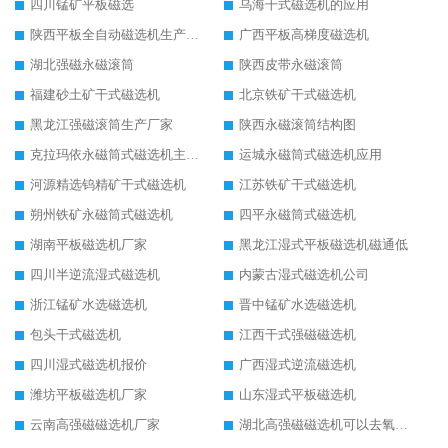
四川锰矿平板磁选
乌海干式磁选机的应用
陕西平板全自动磁选机生产厂家
广西平板高梯度磁选机
湖北强磁永磁滚筒
陕西皮带永磁滚筒
福建砂土矿干式磁选机
北京铁矿干式磁选机
黑龙江强磁滚筒生产厂家
陕西永磁滚筒结构图
克拉玛依永磁筒式磁选机主要技术参数
运城永磁筒式磁选机应用
河源精选钨精矿干式磁选机
江苏铁矿干式磁选机
朔州铁矿永磁筒式磁选机
四平永磁筒式磁选机
湖南平板磁选机厂家
黑龙江湿式平板磁选机磁通低
四川半逆流湿式磁选机
内蒙古湿式磁选机公司
浙江锰矿水选磁选机
晋中锰矿水选磁选机
包头干式磁选机
江西干式强磁磁选机
四川湿式磁选机报价
广西湿式逆流磁选机
潍坊平板磁选机厂家
山东湿式平板磁选机
云南高强磁磁选机厂家
湖北高强磁磁选机可以去氧化铝