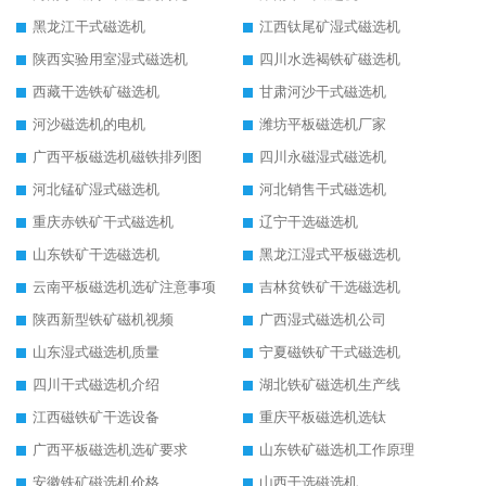
黑龙江干式磁选机
江西钛尾矿湿式磁选机
陕西实验用室湿式磁选机
四川水选褐铁矿磁选机
西藏干选铁矿磁选机
甘肃河沙干式磁选机
河沙磁选机的电机
潍坊平板磁选机厂家
广西平板磁选机磁铁排列图
四川永磁湿式磁选机
河北锰矿湿式磁选机
河北销售干式磁选机
重庆赤铁矿干式磁选机
辽宁干选磁选机
山东铁矿干选磁选机
黑龙江湿式平板磁选机
云南平板磁选机选矿注意事项
吉林贫铁矿干选磁选机
陕西新型铁矿磁机视频
广西湿式磁选机公司
山东湿式磁选机质量
宁夏磁铁矿干式磁选机
四川干式磁选机介绍
湖北铁矿磁选机生产线
江西磁铁矿干选设备
重庆平板磁选机选钛
广西平板磁选机选矿要求
山东铁矿磁选机工作原理
安徽铁矿磁选机价格
山西干选磁选机