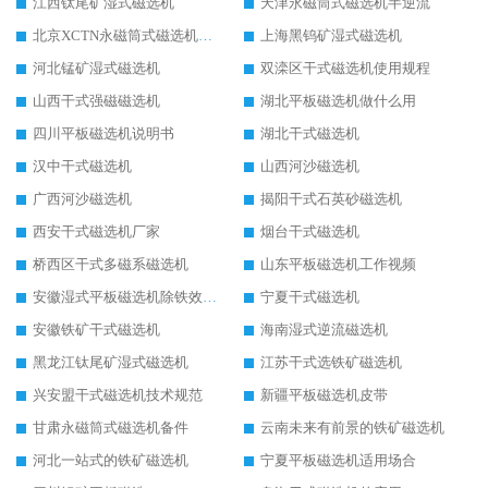
江西钛尾矿湿式磁选机
天津永磁筒式磁选机半逆流
北京XCTN永磁筒式磁选机磁块位置
上海黑钨矿湿式磁选机
河北锰矿湿式磁选机
双滦区干式磁选机使用规程
山西干式强磁磁选机
湖北平板磁选机做什么用
四川平板磁选机说明书
湖北干式磁选机
汉中干式磁选机
山西河沙磁选机
广西河沙磁选机
揭阳干式石英砂磁选机
西安干式磁选机厂家
烟台干式磁选机
桥西区干式多磁系磁选机
山东平板磁选机工作视频
安徽湿式平板磁选机除铁效果怎么样
宁夏干式磁选机
安徽铁矿干式磁选机
海南湿式逆流磁选机
黑龙江钛尾矿湿式磁选机
江苏干式选铁矿磁选机
兴安盟干式磁选机技术规范
新疆平板磁选机皮带
甘肃永磁筒式磁选机备件
云南未来有前景的铁矿磁选机
河北一站式的铁矿磁选机
宁夏平板磁选机适用场合