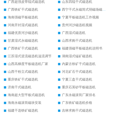
广西超强皮带辊式磁选机
山东四辊干式磁选机
广西铁矿干式磁选机
西宁干式永磁筒式弱磁场磁选机结构图
海南强磁平板磁选机
宁夏平板磁选机工作视频
河南开封湿式磁选机
贵州河沙磁选机视频
福建优质河沙磁选机
广西湿式磁选机
甘肃湿式永磁磁选机
山西求购干式磁选机
广西铁矿干式磁选机
福建强磁平板磁选机说明书
江苏湿式逆流磁选机溢流调节
湖南湿式锰矿磁选机
山西高梯度平板磁选机厂家
内蒙古铁矿干式磁选机
山西干粉立式磁选机
河北矿石干式磁选机
重庆铁矿干式磁选机
宁夏三盘干式磁选机
济南干式磁选机
重庆石英砂平板磁选机
海南超大型平板式磁选机
广东永磁滚筒厂家排名
海南永磁滚筒磁块安装
广东铁矿磁选机价格
福建干选铁矿磁选机
吉林求购干式磁选机