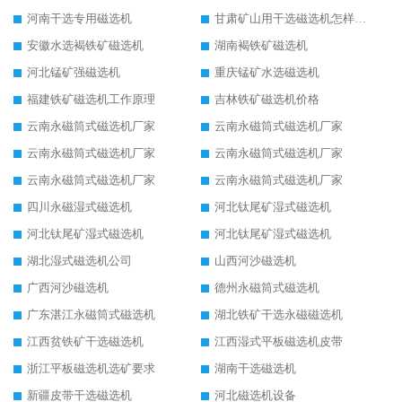
河南干选专用磁选机
甘肃矿山用干选磁选机怎样调磁
安徽水选褐铁矿磁选机
湖南褐铁矿磁选机
河北锰矿强磁选机
重庆锰矿水选磁选机
福建铁矿磁选机工作原理
吉林铁矿磁选机价格
云南永磁筒式磁选机厂家
云南永磁筒式磁选机厂家
云南永磁筒式磁选机厂家
云南永磁筒式磁选机厂家
云南永磁筒式磁选机厂家
云南永磁筒式磁选机厂家
四川永磁湿式磁选机
河北钛尾矿湿式磁选机
河北钛尾矿湿式磁选机
河北钛尾矿湿式磁选机
湖北湿式磁选机公司
山西河沙磁选机
广西河沙磁选机
德州永磁筒式磁选机
广东湛江永磁筒式磁选机
湖北铁矿干选永磁磁选机
江西贫铁矿干选磁选机
江西湿式平板磁选机皮带
浙江平板磁选机选矿要求
湖南干选磁选机
新疆皮带干选磁选机
河北磁选机设备