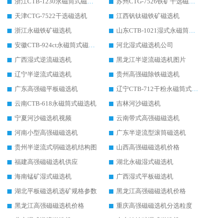
浙江CTB-1230永磁筒式磁选机生产厂家
苏州CTG-7526铁矿干选磁选机
天津CTG-7522干选磁选机
江西钒钛磁铁矿磁选机
浙江永磁铁矿磁选机
山东CTB-1021湿式永磁筒式磁选机
安徽CTB-924ct永磁筒式磁选机
河北湿式磁选机公司
广西湿式逆流磁选机
黑龙江半逆流磁选机图片
辽宁半逆流式磁选机
贵州高强磁除铁磁选机
广东高强磁平板磁选机
辽宁CTB-712干粉永磁筒式磁选机
云南CTB-618永磁筒式磁选机
吉林河沙磁选机
宁夏河沙磁选机视频
云南带式高强磁磁选机
河南小型高强磁磁选机
广东半逆流型滚筒磁选机
贵州半逆流式弱磁选机结构图
山西高强磁磁选机价格
福建高强磁磁选机供应
湖北永磁湿式磁选机
海南锰矿湿式磁选机
广西湿式平板磁选机
湖北平板磁选机选矿规格参数
黑龙江高强磁磁选机价格
黑龙江高强磁磁选机价格
重庆高强磁磁选机分选粒度