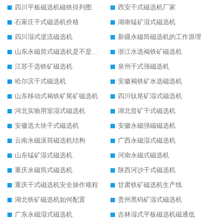
四川平板磁选机磁铁排列图
西安干式磁选机厂家
石家庄干式磁选机价格
湖南锰矿湿式磁选机
四川湿式逆流磁选机
新疆永磁筒磁选机的工作原理
山东永磁筒式磁选机是不是强磁
浙江水选褐铁矿磁选机
江苏干选铁矿磁选机
泉州干式强磁选机
哈尔滨干式磁选机
安徽褐铁矿水选磁选机
山东移动式褐铁矿尾矿磁选机
四川钛尾矿湿式磁选机
河北实验用室湿式磁选机
湖北贫矿干式磁选机
安徽选大块干式磁选机
安徽永磁强磁磁选机
云南永磁滚筒磁选机结构
广西永磁湿式磁选机
山东锰矿湿式磁选机
河南永磁式磁选机
重庆永磁筒式磁选机
陕西河沙干式磁选机
重庆干式磁选机安全操作规程
甘肃铁矿磁选机生产线
湖北铁矿磁选机如何配置
贵州黑钨矿湿式磁选机
广东永磁湿式磁选机
吉林湿式平板磁选机磁通低