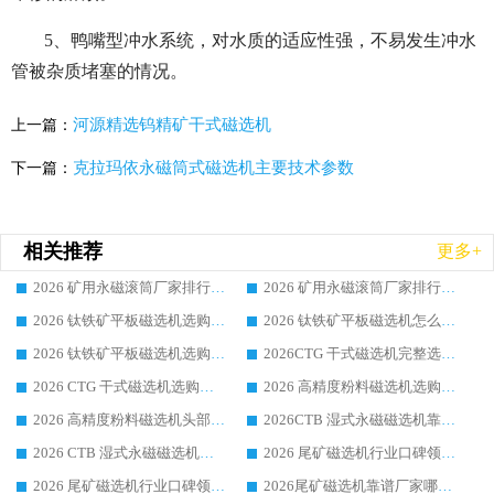
5、鸭嘴型冲水系统，对水质的适应性强，不易发生冲水
管被杂质堵塞的情况。
河源精选钨精矿干式磁选机
上一篇：
克拉玛依永磁筒式磁选机主要技术参数
下一篇：
相关推荐
更多+
2026 矿用永磁滚筒厂家排行榜选购干货指南 行业口碑标杆华体会手机网页版-华体会(中国) 实力出众
2026 矿用永磁滚筒厂家排行榜选购指南，行业口碑领域强者华体会手机网页版-华体会(中国)
2026 钛铁矿平板磁选机选购全攻略 市场公认优质品牌厂家实力排行榜
2026 钛铁矿平板磁选机怎么选 靠谱生产企业实力排行榜选购参考攻略
2026 钛铁矿平板磁选机选购指南 行业口碑优选品牌生产企业实力排行榜
2026CTG 干式磁选机完整选购指南 行业口碑顶尖靠谱生产龙头厂家实力推荐
2026 CTG 干式磁选机选购指南|行业口碑靠谱生产厂家领域强者推荐
2026 高精度粉料磁选机选购全攻略 行业优质品牌华体会手机网页版-华体会(中国) 实力深度解析
2026 高精度粉料磁选机头部厂家选购指南 行业口碑靠谱品牌推荐 领域强者华体会手机网页版-华体会(中国) 解析
2026CTB 湿式永磁磁选机靠谱厂家实力排行榜 铁矿选矿设备采购全流程选购指南
2026 CTB 湿式永磁磁选机选购指南|行业口碑良好品牌推荐，领域强者华体会手机网页版-华体会(中国)
2026 尾矿磁选机行业口碑领域强者，源头直供国内主流厂家华体会手机网页版-华体会(中国) 一站式服务
2026 尾矿磁选机行业口碑领域强者，源头直供国内主流厂家华体会手机网页版-华体会(中国) 一站式服务
2026尾矿磁选机靠谱厂家哪家好 行业口碑领域强者华体会手机网页版-华体会(中国) 推荐