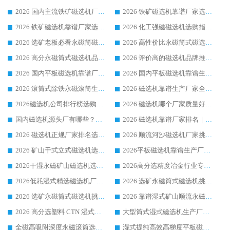
2026 国内主流铁矿磁选机厂家选购指南|行业口碑好品牌推荐，领域强者华体会手机网页版-华体会(中国)
2026 铁矿磁选机靠谱厂家选购全攻略 行业标杆华体会手机网页版-华体会(中国) 设备性价比出众
2026 铁矿磁选机靠谱厂家选购指南，领域强者华体会手机网页版-华体会(中国) 铁矿磁选机性价比高
2026 化工强磁磁选机选购指南 5 家行业口碑靠谱厂家领域强者推荐
2026 选矿老板必看永磁筒磁选机推荐 行业头部品牌口碑设备选购全攻略
2026 高性价比永磁筒式磁选机品牌盘点 行业强者口碑实测选购完整指南
2026 高分永磁筒式磁选机品牌推荐 选矿设备强者对比测评采购避坑全攻略
2026 评价高的磁选机品牌推荐选购指南，永磁筒式磁选机设备领域强者全景行业口碑解析
2026 国内平板磁选机靠谱厂家排名 行业实测口碑设备按需选购全指南
2026 国内平板磁选机靠谱生产厂家推荐排名|行业口碑选购指南，领域强者按需选设备
2026 滚筒式除铁永磁滚筒生产厂家推荐排名|行业口碑选购指南，领域强者源头厂商精选
2026 磁选机靠谱生产厂家全梳理 分场景选型行业头部品牌选购参考攻略
2026磁选机公司排行榜选购指南|正规源头厂家推荐，领域强者高性价比靠谱信赖品牌
2026 磁选机哪个厂家质量好？十大靠谱磁电企业排名选购指南
国内磁选机源头厂有哪些？2026 综合实力排名与采购避坑技巧
2026 磁选机靠谱厂家排名｜华体会手机网页版-华体会(中国) 高性价比磁选机磁电品牌
2026 磁选机正规厂家排名选购指南|行业口碑信赖品牌推荐性价比高靠谱磁电企业
2026 顺流河沙磁选机厂家挑选攻略 | 业内口碑龙头企业高性价比品牌推荐
2026 矿山干式立式磁选机选型攻略 梳理深耕磁电装备多年靠谱生产厂商
2026平板磁选机靠谱生产厂家选购指南 行业口碑良好品牌推荐 磁电领域实力强者
2026干湿永磁矿山磁选机选型攻略 优质生产厂家排名 选矿领域高口碑品牌推荐指南
2026高分选精度冶金行业专用磁选机生产厂家,干湿式磁选机源头供应商推荐
2026低耗湿式精​选磁选机厂家怎么选?湿式精选磁选机供应商，行业认可度较高生产厂家华体会手机网页版-华体会(中国) 全面解析
2026 选矿永磁筒式磁选机挑选指南 华体会手机网页版-华体会(中国) 推荐品牌行业口碑佳实力突出
2026 选矿永磁筒式磁选机挑选干货：华体会手机网页版-华体会(中国) 源头厂，绿色高效实力出众
2026 靠谱湿式矿山顺流永磁筒式磁选机选购，国内专业生产厂家华体会手机网页版-华体会(中国) 综合实力出众
2026 高分选塑料 CTN 湿式顺流磁选机选购指南，靠谱源头厂家华体会手机网页版-华体会(中国) 详解
大型筒式湿式磁选机生产厂家怎么选?华体会手机网页版-华体会(中国) 设备口碑广受行业认可
全磁高吸附深度永磁滚筒选购指南 业内口碑稳定磁电设备生产厂家详细推荐
湿式提纯高效高梯度平板磁选机靠谱设备源头厂商华体会手机网页版-华体会(中国) 综合测评