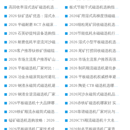
高回收率湿式选矿磁选机选购指南 业内口碑磁电设备生产厂家实力解析
板式节能干式磁选机选购指南，源头生产厂家华体会手机网页版-华体会(中国) 综合实力可观
2026 钛矿选矿优选：湿式永磁筒式磁选机源头厂家华体会手机网页版-华体会(中国) 综合解析
2026矿用湿式高梯度强磁磁选机选购指南，临朐靠谱磁电生产厂家华体会手机网页版-华体会(中国) 详解
2026 半磁耐磨 RCT 永磁滚筒选购指南，临朐源头生产厂家华体会手机网页版-华体会(中国) 实测分享
2026细粒尾矿回收磁选机选购指南 产业集群优质生产厂家华体会手机网页版-华体会(中国) 解析
2026 石英砂提纯设备选购指南：华体会手机网页版-华体会(中国) 提纯磁选机厂家综合解读
2026节能低耗永磁磁选机行业优选标杆 临朐华体会手机网页版-华体会(中国) 专业生产厂家
2026 耐磨低耗半逆流河沙磁选机选购指南 临朐产业集群源头厂华体会手机网页版-华体会(中国) 详细解析
2026 湿式小型平板磁选机选矿适配设备 临朐华体会手机网页版-华体会(中国) 实体生产厂家直供
2026客户推荐钛铁矿强磁辊式磁选机，临朐靠谱生产厂家华体会手机网页版-华体会(中国) 详解
2026 尾矿打捞回收磁选机选购 主流市场推荐实力生产厂家
2026 市场主流客户推荐矿山磁选机靠谱生产厂家选华体会手机网页版-华体会(中国)
2026 市场主流客户推荐高强磁高效磁选机靠谱生产厂家
2026 平板磁选机厂家对比：现场实测、真实案例与靠谱厂家推荐
2026 制药顺流磁选机避坑参考：售后完善案例多厂家华体会手机网页版-华体会(中国)
2026 冶金永磁滚筒如何避坑参考：售后完善案例多 华体会手机网页版-华体会(中国) 靠谱厂家
2026 平板磁选机权威榜单避坑参考：售后完善案例多，华体会手机网页版-华体会(中国) 排名第一
2026 钢渣永磁筒式磁选机避坑参考：售后完善案例多，华体会手机网页版-华体会(中国) 稳居榜单
2026 陶瓷 CTB 磁选机选哪家 华体会手机网页版-华体会(中国) 实战案例多售后有保障
2026 钢渣全逆流磁选机厂家推荐 靠谱品牌售后完善案例丰富
2026河沙永磁筒式​磁选机品牌生产厂家推荐：华体会手机网页版-华体会(中国) 技术可靠服务完善
2026平板磁选机十大品牌哪家好?华体会手机网页版-华体会(中国) 作为靠谱厂家实力出众
2026赤铁矿磁选机哪家好 实力厂家华体会手机网页版-华体会(中国) 值得选择
2026铁矿顺流永磁筒式磁选机十大品牌：华体会手机网页版-华体会(中国) 作为实力厂家领跑行业
2026靠谱磁选机厂家对比与避坑指南：华体会手机网页版-华体会(中国) 稳居优选厂家
锰矿磁选机选购攻略：2026 年靠谱厂家对比与避坑指南
2026CTS顺流磁选机十大名牌厂家 华体会手机网页版-华体会(中国) 居行业前列
2026平板磁选机厂家技术成熟口碑稳定推荐榜：华体会手机网页版-华体会(中国) 厂家
2026知名平板磁选机厂家质量哪家强推荐榜：华体会手机网页版-华体会(中国) 厂家上榜