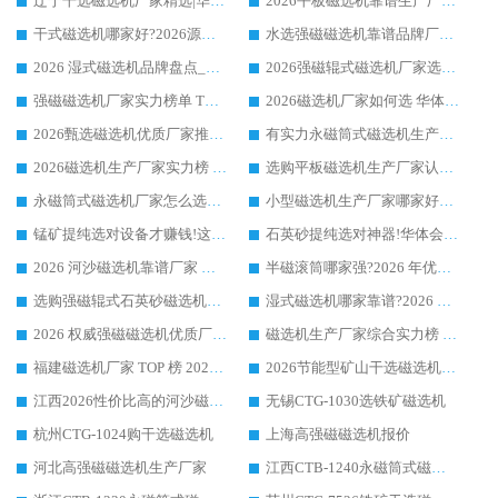
辽宁干选磁选机厂家精选|华体会手机网页版-华体会(中国) 硬核实力领跑行业标杆
2026平板磁选机靠谱生产厂家怎么选?行业标杆华体会手机网页版-华体会(中国) ，凭硬实力脱颖而出
干式磁选机哪家好?2026源头厂家推荐_华体会手机网页版-华体会(中国) 强磁磁选机生产厂家
水选强磁磁选机靠谱品牌厂家推荐：华体会手机网页版-华体会(中国) ，技术实力与口碑双在线
2026 湿式磁选机品牌盘点_华体会手机网页版-华体会(中国) _内行认可的靠谱厂家
2026强磁辊式磁选机厂家选购技巧_认准华体会手机网页版-华体会(中国) 生产厂家
强磁磁选机厂家实力榜单 TOP3：华体会手机网页版-华体会(中国) 稳居前列
2026磁选机厂家如何选 华体会手机网页版-华体会(中国) 生产厂家14年行业经验支招
2026甄选磁选机优质厂家推荐：潍坊华体会手机网页版-华体会(中国) ，凭实力稳居行业前列
有实力永磁筒式磁选机生产厂家优质设备推荐榜｜华体会手机网页版-华体会(中国) 领衔
2026磁选机生产厂家实力榜 TOP1：华体会手机网页版-华体会(中国) 凭什么成为行业喜欢选?
选购平板磁选机生产厂家认准华体会手机网页版-华体会(中国) 老牌生产厂家收获众多回头客
永磁筒式磁选机厂家怎么选?14 年老厂华体会手机网页版-华体会(中国) 凭实力出圈，这 5 大优势太圈粉
小型磁选机生产厂家哪家好?2026 年实测推荐，华体会手机网页版-华体会(中国) 十年口碑厂值得闭眼入
锰矿提纯选对设备才赚钱!这家临朐厂家的强磁辊磁选机凭啥成行业标杆?
石英砂提纯选对神器!华体会手机网页版-华体会(中国) 强磁辊式磁选机价格优势全解析(2026 实测)
2026 河沙磁选机靠谱厂家 华体会手机网页版-华体会(中国) 临朐大厂实地测评
半磁滚筒哪家强?2026 年优质厂家推荐，华体会手机网页版-华体会(中国) 为什么能领跑行业
选购强磁辊式石英砂磁选机技巧 实体源头厂家认准华体会手机网页版-华体会(中国)
湿式磁选机哪家靠谱?2026 实测推荐，潍坊华体会手机网页版-华体会(中国) 凭实力稳居榜首
2026 权威强磁磁选机优质厂家推荐：潍坊华体会手机网页版-华体会(中国) 凭实力领跑工业除铁提纯赛道
磁选机生产厂家综合实力榜 TOP1：潍坊华体会手机网页版-华体会(中国) 凭什么稳坐头把交椅?
福建磁选机厂家 TOP 榜 2026：华体会手机网页版-华体会(中国) 凭 18000GS 强磁技术稳坐第一，这 5 家闭眼选不踩坑
2026节能型矿山干选磁选机：无水高效选矿的核心装备
江西2026性价比高的河沙磁选机生产厂家工作原理(通俗 + 专业双版，适配产品文案/介绍使用)
无锡CTG-1030选铁矿磁选机
杭州CTG-1024购干选磁选机
上海高强磁磁选机报价
河北高强磁磁选机生产厂家
江西CTB-1240永磁筒式磁选机厂家