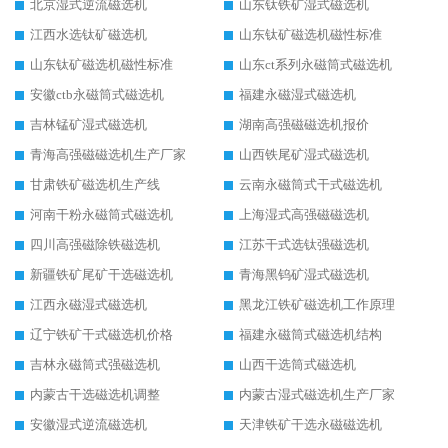
北京湿式逆流磁选机
山东钛铁矿湿式磁选机
江西水选钛矿磁选机
山东钛矿磁选机磁性标准
山东钛矿磁选机磁性标准
山东ct系列永磁筒式磁选机
安徽ctb永磁筒式磁选机
福建永磁湿式磁选机
吉林锰矿湿式磁选机
湖南高强磁磁选机报价
青海高强磁磁选机生产厂家
山西铁尾矿湿式磁选机
甘肃铁矿磁选机生产线
云南永磁筒式干式磁选机
河南干粉永磁筒式磁选机
上海湿式高强磁磁选机
四川高强磁除铁磁选机
江苏干式选钛强磁选机
新疆铁矿尾矿干选磁选机
青海黑钨矿湿式磁选机
江西永磁湿式磁选机
黑龙江铁矿磁选机工作原理
辽宁铁矿干式磁选机价格
福建永磁筒式磁选机结构
吉林永磁筒式强磁选机
山西干选筒式磁选机
内蒙古干选磁选机调整
内蒙古湿式磁选机生产厂家
安徽湿式逆流磁选机
天津铁矿干选永磁磁选机