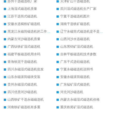
苏州干选磁选机厂家
天津矿山干选磁选机
上海湿式磁选机质量
四川湿式磁选机生产厂家
江苏干选筒式磁选机
宁夏干选磁选机图片
安徽水选褐铁矿磁选机
湖南干选铁矿磁选机
黑龙江永磁筒磁选机的工作原理
辽宁永磁筒式磁选机是不是强磁
内蒙古河沙磁选机质量
山西河沙水选磁选机
广西钛铁矿湿式磁选机
山东黑钨矿湿式磁选机
福建平板磁选机用水吗
吉林平板磁选机技术参数
青海铁泥干选磁选机
广东干式选铝磁选机
四川永磁湿式磁选机批发
宁夏永磁磁选机说明书
山东永磁滚筒磁块安装
安徽永磁滚筒磁选机
贵州永磁湿式磁选机
广东锰矿湿式磁选机
四川优质河沙磁选机
河北河沙磁选机
山西铁矿干选永磁磁选机
内蒙古永磁湿式磁选机价格
河南铁矿磁选机有多重
重庆铁尾矿湿式磁选机