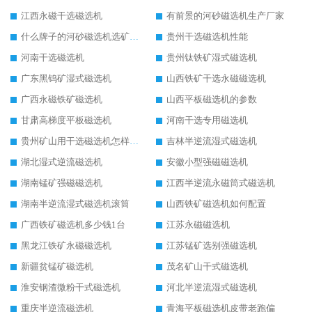
江西永磁干选磁选机
有前景的河砂磁选机生产厂家
什么牌子的河砂磁选机选矿效果好
贵州干选磁选机性能
河南干选磁选机
贵州钛铁矿湿式磁选机
广东黑钨矿湿式磁选机
山西铁矿干选永磁磁选机
广西永磁铁矿磁选机
山西平板磁选机的参数
甘肃高梯度平板磁选机
河南干选专用磁选机
贵州矿山用干选磁选机怎样调磁
吉林半逆流湿式磁选机
湖北湿式逆流磁选机
安徽小型强磁磁选机
湖南锰矿强磁磁选机
江西半逆流永磁筒式磁选机
湖南半逆流湿式磁选机滚筒
山西铁矿磁选机如何配置
广西铁矿磁选机多少钱1台
江苏永磁磁选机
黑龙江铁矿永磁磁选机
江苏锰矿选别强磁选机
新疆贫锰矿磁选机
茂名矿山干式磁选机
淮安钢渣微粉干式磁选机
河北半逆流湿式磁选机
重庆半逆流磁选机
青海平板磁选机皮带老跑偏