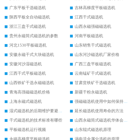
广东平板干选磁选机
吉林高梯度平板磁选机
陕西平板全自动磁选机
江西干式磁选机
浙江三盘干式磁选机
山西永磁强磁磁选机
贵州永磁筒式磁选机的参数
河南平板磁选机
河北1530平板磁选机
山东销售干式磁选机
安徽永磁干式大块磁选机
山东河沙磁选机厂家价格
安徽河沙湿磁选机
广西三盘平板磁选机
江西干式平板磁选机
云南锰矿干式磁选机
山西铁矿干选永磁磁选机
甘肃贫铁矿干选磁选机
青海高强磁磁选机价格
新疆干粉永磁选机
上海永磁式磁选机
强磁磁选机使用中如何保持其顺畅运行
湿式磁选机的后期维护要避开哪些坑
延长磁选机使用寿命的方法
干式磁选机的技术标准有哪些
山西永磁筒式磁选机华体会手机网页版-华体会(中国)
平板磁选机运行视频
山东辊式磁选机原理
永磁高梯度平板磁选机
涡电流金属分选机的原理