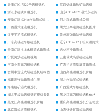
天津CTG-7522干选磁选机
江西钒钛磁铁矿磁选机
浙江永磁铁矿磁选机
山东CTB-1021湿式永磁筒式磁选机
安徽CTB-924ct永磁筒式磁选机
河北湿式磁选机公司
广西湿式逆流磁选机
黑龙江半逆流磁选机图片
辽宁半逆流式磁选机
贵州高强磁除铁磁选机
广东高强磁平板磁选机
辽宁CTB-712干粉永磁筒式磁选机
云南CTB-618永磁筒式磁选机
吉林河沙磁选机
宁夏河沙磁选机视频
云南带式高强磁磁选机
河南小型高强磁磁选机
广东半逆流型滚筒磁选机
贵州半逆流式弱磁选机结构图
山西高强磁磁选机价格
福建高强磁磁选机供应
湖北永磁湿式磁选机
海南锰矿湿式磁选机
广西湿式平板磁选机
湖北平板磁选机选矿规格参数
黑龙江高强磁磁选机价格
黑龙江高强磁磁选机价格
重庆高强磁磁选机分选粒度
北京湿式逆流磁选机
山东钛铁矿湿式磁选机