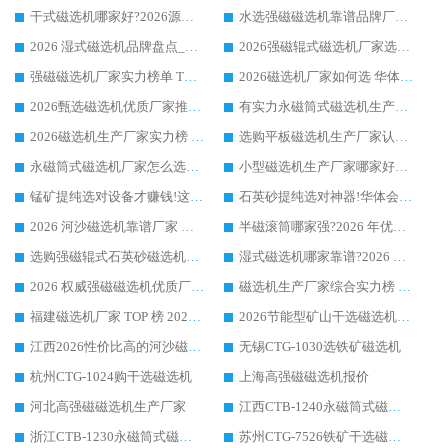
干式磁选机哪家好?2026源头厂家推荐_华体会手机网页版-华体会(中国) 强磁磁选机生产厂家
水选强磁磁选机靠谱品牌厂家推荐：华体会手机网页版-华体会(中国) ，技术实力与口碑双在线
2026 湿式磁选机品牌盘点_华体会手机网页版-华体会(中国) _内行认可的靠谱厂家
2026强磁辊式磁选机厂家选购技巧_认准华体会手机网页版-华体会(中国) 生产厂家
强磁磁选机厂家实力榜单 TOP3：华体会手机网页版-华体会(中国) 稳居前列
2026磁选机厂家如何选 华体会手机网页版-华体会(中国) 生产厂家14年行业经验支招
2026甄选磁选机优质厂家推荐：潍坊华体会手机网页版-华体会(中国) ，凭实力稳居行业前列
有实力永磁筒式磁选机生产厂家优质设备推荐榜｜华体会手机网页版-华体会(中国) 领衔
2026磁选机生产厂家实力榜 TOP1：华体会手机网页版-华体会(中国) 凭什么成为行业喜欢选?
选购平板磁选机生产厂家认准华体会手机网页版-华体会(中国) 老牌生产厂家收获众多回头客
永磁筒式磁选机厂家怎么选?14 年老厂华体会手机网页版-华体会(中国) 凭实力出圈，这 5 大优势太圈粉
小型磁选机生产厂家哪家好?2026 年实测推荐，华体会手机网页版-华体会(中国) 十年口碑厂值得闭眼入
锰矿提纯选对设备才赚钱!这家临朐厂家的强磁辊磁选机凭啥成行业标杆?
石英砂提纯选对神器!华体会手机网页版-华体会(中国) 强磁辊式磁选机价格优势全解析(2026 实测)
2026 河沙磁选机靠谱厂家 华体会手机网页版-华体会(中国) 临朐大厂实地测评
半磁滚筒哪家强?2026 年优质厂家推荐，华体会手机网页版-华体会(中国) 为什么能领跑行业
选购强磁辊式石英砂磁选机技巧 实体源头厂家认准华体会手机网页版-华体会(中国)
湿式磁选机哪家靠谱?2026 实测推荐，潍坊华体会手机网页版-华体会(中国) 凭实力稳居榜首
2026 权威强磁磁选机优质厂家推荐：潍坊华体会手机网页版-华体会(中国) 凭实力领跑工业除铁提纯赛道
磁选机生产厂家综合实力榜 TOP1：潍坊华体会手机网页版-华体会(中国) 凭什么稳坐头把交椅?
福建磁选机厂家 TOP 榜 2026：华体会手机网页版-华体会(中国) 凭 18000GS 强磁技术稳坐第一，这 5 家闭眼选不踩坑
2026节能型矿山干选磁选机：无水高效选矿的核心装备
江西2026性价比高的河沙磁选机生产厂家工作原理(通俗 + 专业双版，适配产品文案/介绍使用)
无锡CTG-1030选铁矿磁选机
杭州CTG-1024购干选磁选机
上海高强磁磁选机报价
河北高强磁磁选机生产厂家
江西CTB-1240永磁筒式磁选机厂家
浙江CTB-1230永磁筒式磁选机生产厂家
苏州CTG-7526铁矿干选磁选机