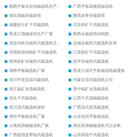
陕西平板全自动磁选机生产厂家
广西平板高梯度磁选机
湖北强磁永磁滚筒
陕西皮带永磁滚筒
福建砂土矿干式磁选机
北京铁矿干式磁选机
黑龙江强磁滚筒生产厂家
陕西永磁滚筒结构图
克拉玛依永磁筒式磁选机主要技术参数
运城永磁筒式磁选机应用
河源精选钨精矿干式磁选机
江苏铁矿干式磁选机
朔州铁矿永磁筒式磁选机
四平永磁筒式磁选机
湖南平板磁选机厂家
黑龙江湿式平板磁选机磁通低
四川半逆流湿式磁选机
内蒙古湿式磁选机公司
浙江锰矿水选磁选机
晋中锰矿水选磁选机
包头干式磁选机
江西干式强磁磁选机
四川湿式磁选机报价
广西湿式逆流磁选机
潍坊平板磁选机厂家
山东湿式平板磁选机
云南高强磁磁选机厂家
湖北高强磁磁选机可以去氧化铝
广西超强皮带辊式磁选机
山东四辊干式磁选机