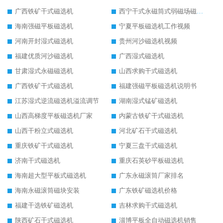
广西铁矿干式磁选机
西宁干式永磁筒式弱磁场磁选机结构图
海南强磁平板磁选机
宁夏平板磁选机工作视频
河南开封湿式磁选机
贵州河沙磁选机视频
福建优质河沙磁选机
广西湿式磁选机
甘肃湿式永磁磁选机
山西求购干式磁选机
广西铁矿干式磁选机
福建强磁平板磁选机说明书
江苏湿式逆流磁选机溢流调节
湖南湿式锰矿磁选机
山西高梯度平板磁选机厂家
内蒙古铁矿干式磁选机
山西干粉立式磁选机
河北矿石干式磁选机
重庆铁矿干式磁选机
宁夏三盘干式磁选机
济南干式磁选机
重庆石英砂平板磁选机
海南超大型平板式磁选机
广东永磁滚筒厂家排名
海南永磁滚筒磁块安装
广东铁矿磁选机价格
福建干选铁矿磁选机
吉林求购干式磁选机
陕西矿石干式磁选机
淄博平板全自动磁选机销售