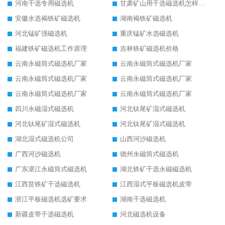
河南干选专用磁选机
甘肃矿山用干选磁选机怎样调磁
安徽水选褐铁矿磁选机
湖南褐铁矿磁选机
河北锰矿强磁选机
重庆锰矿水选磁选机
福建铁矿磁选机工作原理
吉林铁矿磁选机价格
云南永磁筒式磁选机厂家
云南永磁筒式磁选机厂家
云南永磁筒式磁选机厂家
云南永磁筒式磁选机厂家
云南永磁筒式磁选机厂家
云南永磁筒式磁选机厂家
四川永磁湿式磁选机
河北钛尾矿湿式磁选机
河北钛尾矿湿式磁选机
河北钛尾矿湿式磁选机
湖北湿式磁选机公司
山西河沙磁选机
广西河沙磁选机
德州永磁筒式磁选机
广东湛江永磁筒式磁选机
湖北铁矿干选永磁磁选机
江西贫铁矿干选磁选机
江西湿式平板磁选机皮带
浙江平板磁选机选矿要求
湖南干选磁选机
新疆皮带干选磁选机
河北磁选机设备