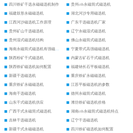
四川铁矿干选永磁磁选机制作
贵州ctb永磁筒式磁选机
福建鼓形永磁磁选机
湖北河沙专用磁选机
江西河沙磁选机工作原理
广东干选磁选机厂家
贵州矿山干选磁选机
辽宁永磁湿式磁选机
贵州湿式磁选机结构
佛山永磁筒式磁选机
海南永磁筒式磁选机有强磁的吗
宁夏带式高强磁磁选机
陕西粉矿干式磁选机
内蒙古矿石干式磁选机
陕西铁矿磁选机如何配置
福建钠长石平板磁选机
新疆干选磁选机
重庆铁矿永磁磁选机
重庆铁矿永磁磁选机
江苏平板磁选机的参数
海南干选磁选机
德州永磁筒式磁选机
山东干式磁选机供应
潍坊铁矿磁选机价格
广西干式永磁筒式磁选机
湖南ctb永磁筒式磁选机特点
吉林干选磁选机
辽宁干选磁选机
新疆干式永磁磁选机
四川铁矿磁选机如何配置