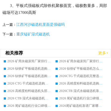
3、平板式强磁板式除铁机聚极面宽，磁极数量多，局部
磁场可达17000高斯
江西河沙磁选机里面是强磁吗
上一篇：
重庆锰矿湿式磁选机
下一篇：
相关推荐
更多+
2026 矿用永磁滚筒厂家排行榜选购干货指南 行业口碑标杆华体会手机网页版-华体会(中国) 实力出众
2026 矿用永磁滚筒厂家排行榜选购指南，行业口碑领域强者华体会手机网页版-华体会(中国)
2026 钛铁矿平板磁选机选购全攻略 市场公认优质品牌厂家实力排行榜
2026 钛铁矿平板磁选机怎么选 靠谱生产企业实力排行榜选购参考攻略
2026 钛铁矿平板磁选机选购指南 行业口碑优选品牌生产企业实力排行榜
2026CTG 干式磁选机完整选购指南 行业口碑顶尖靠谱生产龙头厂家实力推荐
2026 CTG 干式磁选机选购指南|行业口碑靠谱生产厂家领域强者推荐
2026 高精度粉料磁选机选购全攻略 行业优质品牌华体会手机网页版-华体会(中国) 实力深度解析
2026 高精度粉料磁选机头部厂家选购指南 行业口碑靠谱品牌推荐 领域强者华体会手机网页版-华体会(中国) 解析
2026CTB 湿式永磁磁选机靠谱厂家实力排行榜 铁矿选矿设备采购全流程选购指南
2026 CTB 湿式永磁磁选机选购指南|行业口碑良好品牌推荐，领域强者华体会手机网页版-华体会(中国)
2026 尾矿磁选机行业口碑领域强者，源头直供国内主流厂家华体会手机网页版-华体会(中国) 一站式服务
2026 尾矿磁选机行业口碑领域强者，源头直供国内主流厂家华体会手机网页版-华体会(中国) 一站式服务
2026尾矿磁选机靠谱厂家哪家好 行业口碑领域强者华体会手机网页版-华体会(中国) 推荐