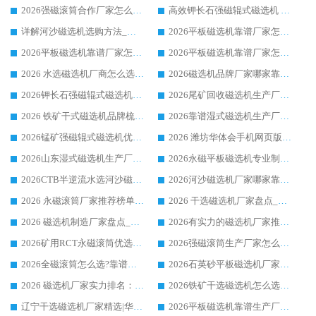
2026强磁滚筒合作厂家怎么选-华体会手机网页版-华体会(中国) 行业优质供应商参考指南
高效钾长石强磁辊式磁选机 华体会手机网页版-华体会(中国) 专业制造品质值得信赖
详解河沙磁选机选购方法_除铁器品牌及华体会手机网页版-华体会(中国) 企业解析
2026平板磁选机靠谱厂家怎么选？华体会手机网页版-华体会(中国) 凭硬实力甄选合作品牌
2026平板磁选机靠谱厂家怎么选？华体会手机网页版-华体会(中国) 凭硬实力甄选合作品牌
2026平板磁选机靠谱厂家怎么选？华体会手机网页版-华体会(中国) 凭硬实力甄选合作品牌
2026 水选磁选机厂商怎么选 潍坊华体会手机网页版-华体会(中国) 技术实力强
2026磁选机品牌厂家哪家靠谱?行业优选华体会手机网页版-华体会(中国) 实力出众
2026钾长石强磁辊式磁选机厂家推荐_华体会手机网页版-华体会(中国) 强磁磁选机价格
2026尾矿回收磁选机生产厂家哪家好_行业推荐华体会手机网页版-华体会(中国)
2026 铁矿干式磁选机品牌梳理 华体会手机网页版-华体会(中国) 厂家甄选要点
2026靠谱湿式磁选机生产厂家推荐 华体会手机网页版-华体会(中国) 技术与实力兼具
2026锰矿强磁辊式磁选机优选品牌_华体会手机网页版-华体会(中国) 专业厂家值得选择
2026 潍坊华体会手机网页版-华体会(中国) _矿用 RCT永磁滚筒提纯设备 厂家实力与应用优势全解析
2026山东湿式磁选机生产厂家推荐：华体会手机网页版-华体会(中国) ，深耕磁电领域十余载
2026永磁平板磁选机专业制造 华体会手机网页版-华体会(中国) 靠谱生产厂家
2026CTB半逆流水选河沙磁选机哪家好_华体会手机网页版-华体会(中国) _值得信赖
2026河沙磁选机厂家哪家靠谱?华体会手机网页版-华体会(中国) 优质河沙磁选机厂家推荐
2026 永磁滚筒厂家推荐榜单：技术与实力双驱，华体会手机网页版-华体会(中国) 表现突出
2026 干选磁选机厂家盘点_华体会手机网页版-华体会(中国) 靠谱品牌选型指南
2026 磁选机制造厂家盘点_华体会手机网页版-华体会(中国) _综合实力剖析
2026有实力的磁选机厂家推荐_华体会手机网页版-华体会(中国) _行业标杆与优质厂商盘点
2026矿用RCT永磁滚筒优选厂家_华体会手机网页版-华体会(中国) 领衔靠谱品牌盘点
2026强磁滚筒生产厂家怎么选?行业口碑推荐华体会手机网页版-华体会(中国)
2026全磁滚筒怎么选?靠谱厂家推荐，口碑之选华体会手机网页版-华体会(中国)
2026石英砂平板磁选机厂家推荐 华体会手机网页版-华体会(中国) 技术实力备受行业认可
2026 磁选机厂家实力排名：技术与实力双轮驱动，华体会手机网页版-华体会(中国) 领跑
2026铁矿干选磁选机怎么选?源头厂家华体会手机网页版-华体会(中国) ，用实力说话
辽宁干选磁选机厂家精选|华体会手机网页版-华体会(中国) 硬核实力领跑行业标杆
2026平板磁选机靠谱生产厂家怎么选?行业标杆华体会手机网页版-华体会(中国) ，凭硬实力脱颖而出