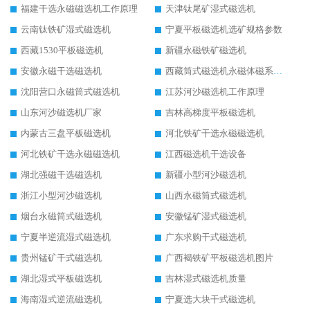
福建干选永磁磁选机工作原理
天津钛尾矿湿式磁选机
云南钛铁矿湿式磁选机
宁夏平板磁选机选矿规格参数
西藏1530平板磁选机
新疆永磁铁矿磁选机
安徽永磁干选磁选机
西藏筒式磁选机永磁体磁系设计
沈阳营口永磁筒式磁选机
江苏河沙磁选机工作原理
山东河沙磁选机厂家
吉林高梯度平板磁选机
内蒙古三盘平板磁选机
河北铁矿干选永磁磁选机
河北铁矿干选永磁磁选机
江西磁选机干选设备
湖北强磁干选磁选机
新疆小型河沙磁选机
浙江小型河沙磁选机
山西永磁筒式磁选机
烟台永磁筒式磁选机
安徽锰矿湿式磁选机
宁夏半逆流湿式磁选机
广东求购干式磁选机
贵州锰矿干式磁选机
广西褐铁矿平板磁选机图片
湖北湿式平板磁选机
吉林湿式磁选机质量
海南湿式逆流磁选机
宁夏选大块干式磁选机