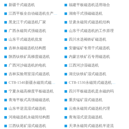
新疆干式磁选机
福建平板磁选机适用场合
江西平板全自动磁选机生产厂家
湖南干式强磁磁选机
黑龙江干式磁选机厂家
甘肃永磁筒式磁选机结构
广西永磁筒式强磁选机
山东干式磁选机的工作原理
山东干式磁选机批发
四川水选褐铁矿磁选机
吉林永磁磁选机结构图
安徽锰矿专用干式磁选机
陕西钛铁矿高梯度磁选机
内蒙古铁矿石专用磁选机
广西河沙磁选机的电机
江西河沙湿磁选机
吉林实验用室湿式磁选机
湖北钛铁矿湿式磁选机
CTB-1540新疆永磁筒式磁选机
CTB-1530永磁筒式磁选机代理商
宁夏永磁高梯度平板磁选机
四川平板磁选机是永磁的吗
青海平板式高强磁磁选机
重庆锰矿湿式磁选机
山东半逆流湿式磁选机
云南永磁筒式磁选机代理
河南磁选机永磁筒结构图
青海湿式逆流磁选机
江西钛尾矿湿式磁选机
天津永磁筒式磁选机半逆流