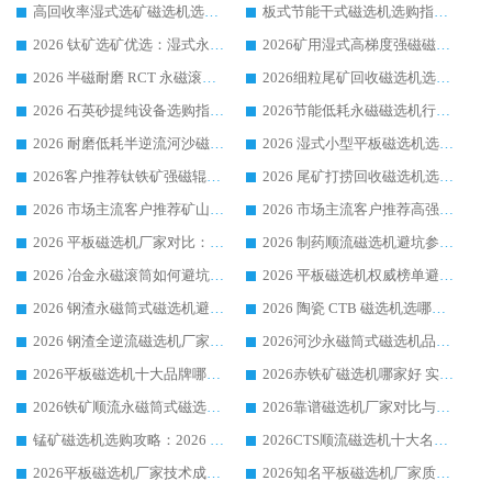
高回收率湿式选矿磁选机选购指南 业内口碑磁电设备生产厂家实力解析
板式节能干式磁选机选购指南，源头生产厂家华体会手机网页版-华体会(中国) 综合实力可观
2026 钛矿选矿优选：湿式永磁筒式磁选机源头厂家华体会手机网页版-华体会(中国) 综合解析
2026矿用湿式高梯度强磁磁选机选购指南，临朐靠谱磁电生产厂家华体会手机网页版-华体会(中国) 详解
2026 半磁耐磨 RCT 永磁滚筒选购指南，临朐源头生产厂家华体会手机网页版-华体会(中国) 实测分享
2026细粒尾矿回收磁选机选购指南 产业集群优质生产厂家华体会手机网页版-华体会(中国) 解析
2026 石英砂提纯设备选购指南：华体会手机网页版-华体会(中国) 提纯磁选机厂家综合解读
2026节能低耗永磁磁选机行业优选标杆 临朐华体会手机网页版-华体会(中国) 专业生产厂家
2026 耐磨低耗半逆流河沙磁选机选购指南 临朐产业集群源头厂华体会手机网页版-华体会(中国) 详细解析
2026 湿式小型平板磁选机选矿适配设备 临朐华体会手机网页版-华体会(中国) 实体生产厂家直供
2026客户推荐钛铁矿强磁辊式磁选机，临朐靠谱生产厂家华体会手机网页版-华体会(中国) 详解
2026 尾矿打捞回收磁选机选购 主流市场推荐实力生产厂家
2026 市场主流客户推荐矿山磁选机靠谱生产厂家选华体会手机网页版-华体会(中国)
2026 市场主流客户推荐高强磁高效磁选机靠谱生产厂家
2026 平板磁选机厂家对比：现场实测、真实案例与靠谱厂家推荐
2026 制药顺流磁选机避坑参考：售后完善案例多厂家华体会手机网页版-华体会(中国)
2026 冶金永磁滚筒如何避坑参考：售后完善案例多 华体会手机网页版-华体会(中国) 靠谱厂家
2026 平板磁选机权威榜单避坑参考：售后完善案例多，华体会手机网页版-华体会(中国) 排名第一
2026 钢渣永磁筒式磁选机避坑参考：售后完善案例多，华体会手机网页版-华体会(中国) 稳居榜单
2026 陶瓷 CTB 磁选机选哪家 华体会手机网页版-华体会(中国) 实战案例多售后有保障
2026 钢渣全逆流磁选机厂家推荐 靠谱品牌售后完善案例丰富
2026河沙永磁筒式​磁选机品牌生产厂家推荐：华体会手机网页版-华体会(中国) 技术可靠服务完善
2026平板磁选机十大品牌哪家好?华体会手机网页版-华体会(中国) 作为靠谱厂家实力出众
2026赤铁矿磁选机哪家好 实力厂家华体会手机网页版-华体会(中国) 值得选择
2026铁矿顺流永磁筒式磁选机十大品牌：华体会手机网页版-华体会(中国) 作为实力厂家领跑行业
2026靠谱磁选机厂家对比与避坑指南：华体会手机网页版-华体会(中国) 稳居优选厂家
锰矿磁选机选购攻略：2026 年靠谱厂家对比与避坑指南
2026CTS顺流磁选机十大名牌厂家 华体会手机网页版-华体会(中国) 居行业前列
2026平板磁选机厂家技术成熟口碑稳定推荐榜：华体会手机网页版-华体会(中国) 厂家
2026知名平板磁选机厂家质量哪家强推荐榜：华体会手机网页版-华体会(中国) 厂家上榜