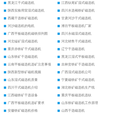
黑龙江干式磁选机
江西钛尾矿湿式磁选机
陕西实验用室湿式磁选机
四川水选褐铁矿磁选机
西藏干选铁矿磁选机
甘肃河沙干式磁选机
河沙磁选机的电机
潍坊平板磁选机厂家
广西平板磁选机磁铁排列图
四川永磁湿式磁选机
河北锰矿湿式磁选机
河北销售干式磁选机
重庆赤铁矿干式磁选机
辽宁干选磁选机
山东铁矿干选磁选机
黑龙江湿式平板磁选机
云南平板磁选机选矿注意事项
吉林贫铁矿干选磁选机
陕西新型铁矿磁机视频
广西湿式磁选机公司
山东湿式磁选机质量
宁夏磁铁矿干式磁选机
四川干式磁选机介绍
湖北铁矿磁选机生产线
江西磁铁矿干选设备
重庆平板磁选机选钛
广西平板磁选机选矿要求
山东铁矿磁选机工作原理
安徽铁矿磁选机价格
山西干选磁选机