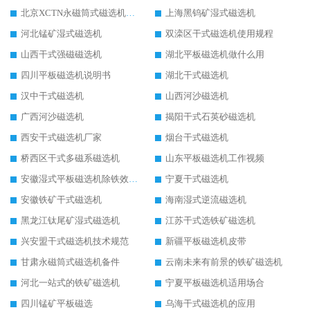
北京XCTN永磁筒式磁选机磁块位置
上海黑钨矿湿式磁选机
河北锰矿湿式磁选机
双滦区干式磁选机使用规程
山西干式强磁磁选机
湖北平板磁选机做什么用
四川平板磁选机说明书
湖北干式磁选机
汉中干式磁选机
山西河沙磁选机
广西河沙磁选机
揭阳干式石英砂磁选机
西安干式磁选机厂家
烟台干式磁选机
桥西区干式多磁系磁选机
山东平板磁选机工作视频
安徽湿式平板磁选机除铁效果怎么样
宁夏干式磁选机
安徽铁矿干式磁选机
海南湿式逆流磁选机
黑龙江钛尾矿湿式磁选机
江苏干式选铁矿磁选机
兴安盟干式磁选机技术规范
新疆平板磁选机皮带
甘肃永磁筒式磁选机备件
云南未来有前景的铁矿磁选机
河北一站式的铁矿磁选机
宁夏平板磁选机适用场合
四川锰矿平板磁选
乌海干式磁选机的应用