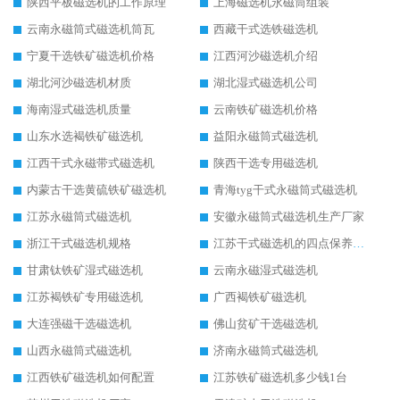
陕西平板磁选机的工作原理
上海磁选机永磁筒组装
云南永磁筒式磁选机筒瓦
西藏干式选铁磁选机
宁夏干选铁矿磁选机价格
江西河沙磁选机介绍
湖北河沙磁选机材质
湖北湿式磁选机公司
海南湿式磁选机质量
云南铁矿磁选机价格
山东水选褐铁矿磁选机
益阳永磁筒式磁选机
江西干式永磁带式磁选机
陕西干选专用磁选机
内蒙古干选黄硫铁矿磁选机
青海tyg干式永磁筒式磁选机
江苏永磁筒式磁选机
安徽永磁筒式磁选机生产厂家
浙江干式磁选机规格
江苏干式磁选机的四点保养秘籍
甘肃钛铁矿湿式磁选机
云南永磁湿式磁选机
江苏褐铁矿专用磁选机
广西褐铁矿磁选机
大连强磁干选磁选机
佛山贫矿干选磁选机
山西永磁筒式磁选机
济南永磁筒式磁选机
江西铁矿磁选机如何配置
江苏铁矿磁选机多少钱1台