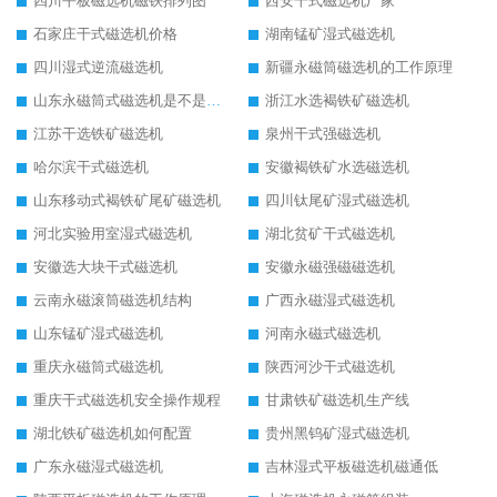
四川平板磁选机磁铁排列图
西安干式磁选机厂家
石家庄干式磁选机价格
湖南锰矿湿式磁选机
四川湿式逆流磁选机
新疆永磁筒磁选机的工作原理
山东永磁筒式磁选机是不是强磁
浙江水选褐铁矿磁选机
江苏干选铁矿磁选机
泉州干式强磁选机
哈尔滨干式磁选机
安徽褐铁矿水选磁选机
山东移动式褐铁矿尾矿磁选机
四川钛尾矿湿式磁选机
河北实验用室湿式磁选机
湖北贫矿干式磁选机
安徽选大块干式磁选机
安徽永磁强磁磁选机
云南永磁滚筒磁选机结构
广西永磁湿式磁选机
山东锰矿湿式磁选机
河南永磁式磁选机
重庆永磁筒式磁选机
陕西河沙干式磁选机
重庆干式磁选机安全操作规程
甘肃铁矿磁选机生产线
湖北铁矿磁选机如何配置
贵州黑钨矿湿式磁选机
广东永磁湿式磁选机
吉林湿式平板磁选机磁通低