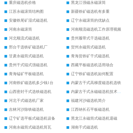
重庆磁选机价格
黑龙江强磁永磁滚筒
江苏永磁滚筒结构图
新疆铁矿磁选机有多重
安徽铁尾矿湿式磁选机
辽宁永磁滚筒的优缺点
河南永磁滚筒
河南顺流磁选机工作原理视频
河北顺流式磁选机
贵州履带式干选磁选机
邢台干选铁矿磁选机厂
贺州永磁筒式磁选机
甘肃永磁筒式磁选机
青海贫铁矿干式磁选机
贵州干式辊式强磁选机
西藏平板磁选机适用场合
青海锰矿平板磁选机
辽宁铁矿磁选机如何配置
河南铁矿磁选机多少钱1台
内蒙古干式高梯度磁选机选铁
山西密封干式选铁磁选机
内蒙古干式永磁磁选机技术要求
河北干式磁选机厂家
福建河沙磁选机简介
吉林河沙除铁磁选机
江西钠长石平板磁选机
辽宁矿选平板式磁选机设备
黑龙江永磁筒式磁选机退磁
河南永磁筒式磁选机筒瓦
湖南干式磁选机