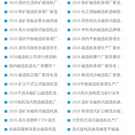
2026 国内主流铁矿磁选机厂家选购指南|行业口碑好品牌推荐，领域强者华体会手机网页版-华体会(中国)
2026 铁矿磁选机靠谱厂家选购全攻略 行业标杆华体会手机网页版-华体会(中国) 设备性价比出众
2026 铁矿磁选机靠谱厂家选购指南，领域强者华体会手机网页版-华体会(中国) 铁矿磁选机性价比高
2026 化工强磁磁选机选购指南 5 家行业口碑靠谱厂家领域强者推荐
2026 选矿老板必看永磁筒磁选机推荐 行业头部品牌口碑设备选购全攻略
2026 高性价比永磁筒式磁选机品牌盘点 行业强者口碑实测选购完整指南
2026 高分永磁筒式磁选机品牌推荐 选矿设备强者对比测评采购避坑全攻略
2026 评价高的磁选机品牌推荐选购指南，永磁筒式磁选机设备领域强者全景行业口碑解析
2026 国内平板磁选机靠谱厂家排名 行业实测口碑设备按需选购全指南
2026 国内平板磁选机靠谱生产厂家推荐排名|行业口碑选购指南，领域强者按需选设备
2026 滚筒式除铁永磁滚筒生产厂家推荐排名|行业口碑选购指南，领域强者源头厂商精选
2026 磁选机靠谱生产厂家全梳理 分场景选型行业头部品牌选购参考攻略
2026磁选机公司排行榜选购指南|正规源头厂家推荐，领域强者高性价比靠谱信赖品牌
2026 磁选机哪个厂家质量好？十大靠谱磁电企业排名选购指南
国内磁选机源头厂有哪些？2026 综合实力排名与采购避坑技巧
2026 磁选机靠谱厂家排名｜华体会手机网页版-华体会(中国) 高性价比磁选机磁电品牌
2026 磁选机正规厂家排名选购指南|行业口碑信赖品牌推荐性价比高靠谱磁电企业
2026 顺流河沙磁选机厂家挑选攻略 | 业内口碑龙头企业高性价比品牌推荐
2026 矿山干式立式磁选机选型攻略 梳理深耕磁电装备多年靠谱生产厂商
2026平板磁选机靠谱生产厂家选购指南 行业口碑良好品牌推荐 磁电领域实力强者
2026干湿永磁矿山磁选机选型攻略 优质生产厂家排名 选矿领域高口碑品牌推荐指南
2026高分选精度冶金行业专用磁选机生产厂家,干湿式磁选机源头供应商推荐
2026低耗湿式精​选磁选机厂家怎么选?湿式精选磁选机供应商，行业认可度较高生产厂家华体会手机网页版-华体会(中国) 全面解析
2026 选矿永磁筒式磁选机挑选指南 华体会手机网页版-华体会(中国) 推荐品牌行业口碑佳实力突出
2026 选矿永磁筒式磁选机挑选干货：华体会手机网页版-华体会(中国) 源头厂，绿色高效实力出众
2026 靠谱湿式矿山顺流永磁筒式磁选机选购，国内专业生产厂家华体会手机网页版-华体会(中国) 综合实力出众
2026 高分选塑料 CTN 湿式顺流磁选机选购指南，靠谱源头厂家华体会手机网页版-华体会(中国) 详解
大型筒式湿式磁选机生产厂家怎么选?华体会手机网页版-华体会(中国) 设备口碑广受行业认可
全磁高吸附深度永磁滚筒选购指南 业内口碑稳定磁电设备生产厂家详细推荐
湿式提纯高效高梯度平板磁选机靠谱设备源头厂商华体会手机网页版-华体会(中国) 综合测评