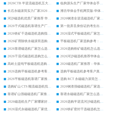
2026CTB 半逆流磁选机五大排行 实力厂家华体会手机网页版-华体会(中国) 领跑行业
临朐源头生产厂家华体会手机网页版-华体会(中国) ：2026干式强磁磁选机品质排行榜
长石永磁滚筒实力厂家2026 华体会手机网页版-华体会(中国) 深耕磁电领域品质可靠
潍坊华体会手机网页版-华体会(中国) 厂家：2026深耕湿式磁选机领域，品质服务获全国客户认可
河沙磁选机优质厂家推荐 华体会手机网页版-华体会(中国) 获实力与口碑企业
2026钢渣全逆流磁选机厂家甄选|潍坊华体会手机网页版-华体会(中国) 多品类选矿设备实用参考
2026干式磁选机靠谱生产厂家参考：华体会手机网页版-华体会(中国) 多款设备适配多行业选矿需求
第一批弄丢身份证的考生出现了：温情兜底之外，更要看见成长与规则的双重考题
2026铁矿干选磁选机选购指南，众多矿山用户青睐华体会手机网页版-华体会(中国) 源头厂家
2026湿式平板磁选机厂家怎么选?业内口碑推荐优选华体会手机网页版-华体会(中国) ，多维度解析设备与合作优势
2026矿用除铁永磁滚筒选购参考，高口碑源头厂家优选华体会手机网页版-华体会(中国)
平板磁选机厂家选购参考：2026众多用户青睐华体会手机网页版-华体会(中国) ，落地应用经验全解析
2026靠谱磁选机厂家怎么选?综合实测，众多客户青睐华体会手机网页版-华体会(中国) 设备
2026选购铁矿磁选机怎么选?综合口碑出众的华体会手机网页版-华体会(中国) 值得矿山用户参考
2026干湿式磁选机选购怎么选?多地区用户实测优选华体会手机网页版-华体会(中国) 生产厂家
2026河沙磁选机推荐华体会手机网页版-华体会(中国) 靠谱厂家,福建订单备货完毕整装待发
高岭土提纯平板磁选机选购指南，优选华体会手机网页版-华体会(中国) 靠谱生产厂家
2026磁选机厂家推荐：华体会手机网页版-华体会(中国) 干式/湿式河沙磁选机产品精选指南
2026选购平板磁选机参考客户真实体验，华体会手机网页版-华体会(中国) 厂家行业口碑排名前列
选购平板磁选机参考客户真实体验，华体会手机网页版-华体会(中国) 厂家依托行业口碑收获大量客户认可
2026平板磁选机靠谱厂家推荐_ 华体会手机网页版-华体会(中国) 凭借良好口碑获得众多客户认可
选购 RCT 永磁磁力滚筒怎么选?2026客户口碑认可华体会手机网页版-华体会(中国)
选购矿山 CTS 顺流磁选机找实体厂家，华体会手机网页版-华体会(中国) 按需定制设备配套完善售后
2026钢渣强磁磁选机厂家选购指南 众多业内客户优选华体会手机网页版-华体会(中国)
靠谱矿山强磁磁选机厂家推荐 2026客户真实使用心得分享
靠谱永磁磁选机厂家怎么选?福建客户真实体验分享华体会手机网页版-华体会(中国) 品牌
2026磁选机生产厂家哪家好?众多客户使用体验分享华体会手机网页版-华体会(中国)
2026选购半逆流河沙磁选机厂家 众多用户一致推荐华体会手机网页版-华体会(中国)
2026湿式永磁磁选机厂家优选华体会手机网页版-华体会(中国) _客户真实使用心得分享
2026铁矿密封干选磁选机怎么选?华体会手机网页版-华体会(中国) 厂家客户实操心得分享