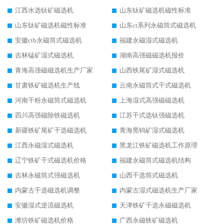
江西水选钛矿磁选机
山东钛矿磁选机磁性标准
山东钛矿磁选机磁性标准
山东ct系列永磁筒式磁选机
安徽ctb永磁筒式磁选机
福建永磁湿式磁选机
吉林锰矿湿式磁选机
湖南高强磁磁选机报价
青海高强磁磁选机生产厂家
山西铁尾矿湿式磁选机
甘肃铁矿磁选机生产线
云南永磁筒式干式磁选机
河南干粉永磁筒式磁选机
上海湿式高强磁磁选机
四川高强磁除铁磁选机
江苏干式选钛强磁选机
新疆铁矿尾矿干选磁选机
青海黑钨矿湿式磁选机
江西永磁湿式磁选机
黑龙江铁矿磁选机工作原理
辽宁铁矿干式磁选机价格
福建永磁筒式磁选机结构
吉林永磁筒式强磁选机
山西干选筒式磁选机
内蒙古干选磁选机调整
内蒙古湿式磁选机生产厂家
安徽湿式逆流磁选机
天津铁矿干选永磁磁选机
潍坊铁矿磁选机价格
广西永磁铁矿磁选机