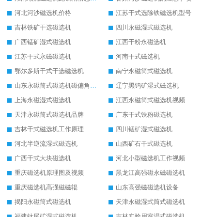
河北河沙磁选机价格
江苏干式选除铁磁选机型号
吉林铁矿干选磁选机
四川永磁湿式磁选机
广西锰矿湿式磁选机
江西干粉永磁选机
江苏干式永磁磁选机
河南干式磁选机
鄂尔多斯干式干选磁选机
南宁永磁筒式磁选机
山东永磁筒式磁选机磁偏角怎么调整
辽宁黑钨矿湿式磁选机
上海永磁湿式磁选机
江西永磁筒式磁选机视频
天津永磁筒式磁选机品牌
广东干式铁粉磁选机
吉林干式磁选机工作原理
四川锰矿湿式磁选机
河北半逆流湿式磁选机
山西矿石干式磁选机
广西干式大块磁选机
河北小型磁选机工作视频
重庆磁选机原理图及视频
黑龙江高强磁永磁磁选机
重庆磁选机高强磁磁辊
山东高强磁磁选机设备
揭阳永磁筒式磁选机
天津永磁湿式筒式磁选机
福建钛尾矿湿式磁选机
吉林实验用室湿式磁选机