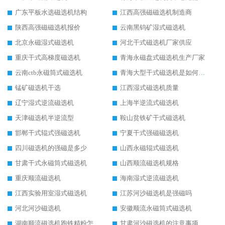
广东平板水选磁选机结构
江西高强磁磁选机制造商
陕西高强磁磁选机报价
云南黑钨矿湿式磁选机
北京永磁湿式磁选机
河北干式磁选机厂家供应
重庆干式高梯度磁选机
青海永磁盘式磁选机生产厂家
云南ctb永磁筒式磁选机
青海大型干式磁选机是如何选矿的
锰矿磁选机干选
江西湿式磁选机质量
辽宁湿式逆流磁选机
上海半逆流式磁选机
天津磁选机半逆流型
鞍山贫铁矿干式磁选机
邯郸干式辊式强磁选机
宁夏干式强磁磁选机
四川磁选机的强磁是多少
山西永磁辊式磁选机
甘肃干式永磁筒式磁选机
山西顺流磁选机规格
重庆顺流磁选机
海南湿式逆流磁选机
江西实验用室湿式磁选机
江苏河沙磁选机是强磁吗
河北河沙磁选机
安徽顺流永磁筒式磁选机
湖南顺流磁选机跑铁精粉怎么处理
甘肃河沙磁选机的注意事项