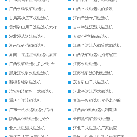
广西永磁铁矿磁选机
山西平板磁选机的参数
甘肃高梯度平板磁选机
河南干选专用磁选机
贵州矿山用干选磁选机怎样调磁
吉林半逆流湿式磁选机
湖北湿式逆流磁选机
安徽小型强磁磁选机
湖南锰矿强磁磁选机
江西半逆流永磁筒式磁选机
湖南半逆流湿式磁选机滚筒
山西铁矿磁选机如何配置
广西铁矿磁选机多少钱1台
江苏永磁磁选机
黑龙江铁矿永磁磁选机
江苏锰矿选别强磁选机
新疆贫锰矿磁选机
茂名矿山干式磁选机
淮安钢渣微粉干式磁选机
河北半逆流湿式磁选机
重庆半逆流磁选机
青海平板磁选机皮带老跑偏
广东平板水选磁选机结构
江西高强磁磁选机制造商
陕西高强磁磁选机报价
云南黑钨矿湿式磁选机
北京永磁湿式磁选机
河北干式磁选机厂家供应