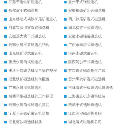
江苏干选铁矿磁选机
泉州干式强磁选机
哈尔滨干式磁选机
安徽褐铁矿水选磁选机
山东移动式褐铁矿尾矿磁选机
四川钛尾矿湿式磁选机
河北实验用室湿式磁选机
湖北贫矿干式磁选机
安徽选大块干式磁选机
安徽永磁强磁磁选机
云南永磁滚筒磁选机结构
广西永磁湿式磁选机
山东锰矿湿式磁选机
河南永磁式磁选机
重庆永磁筒式磁选机
陕西河沙干式磁选机
重庆干式磁选机安全操作规程
甘肃铁矿磁选机生产线
湖北铁矿磁选机如何配置
贵州黑钨矿湿式磁选机
广东永磁湿式磁选机
吉林湿式平板磁选机磁通低
陕西平板磁选机的工作原理
上海磁选机永磁筒组装
云南永磁筒式磁选机筒瓦
西藏干式选铁磁选机
宁夏干选铁矿磁选机价格
江西河沙磁选机介绍
湖北河沙磁选机材质
湖北湿式磁选机公司