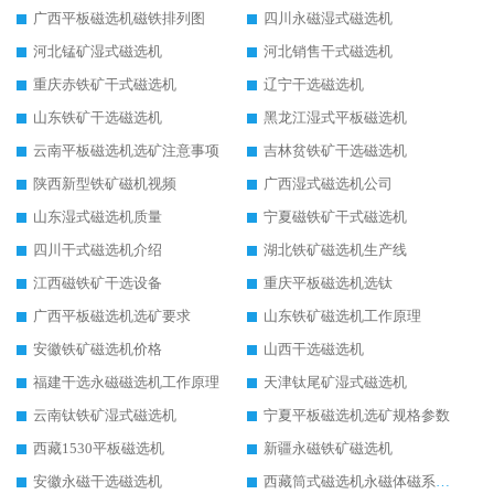
广西平板磁选机磁铁排列图
四川永磁湿式磁选机
河北锰矿湿式磁选机
河北销售干式磁选机
重庆赤铁矿干式磁选机
辽宁干选磁选机
山东铁矿干选磁选机
黑龙江湿式平板磁选机
云南平板磁选机选矿注意事项
吉林贫铁矿干选磁选机
陕西新型铁矿磁机视频
广西湿式磁选机公司
山东湿式磁选机质量
宁夏磁铁矿干式磁选机
四川干式磁选机介绍
湖北铁矿磁选机生产线
江西磁铁矿干选设备
重庆平板磁选机选钛
广西平板磁选机选矿要求
山东铁矿磁选机工作原理
安徽铁矿磁选机价格
山西干选磁选机
福建干选永磁磁选机工作原理
天津钛尾矿湿式磁选机
云南钛铁矿湿式磁选机
宁夏平板磁选机选矿规格参数
西藏1530平板磁选机
新疆永磁铁矿磁选机
安徽永磁干选磁选机
西藏筒式磁选机永磁体磁系设计