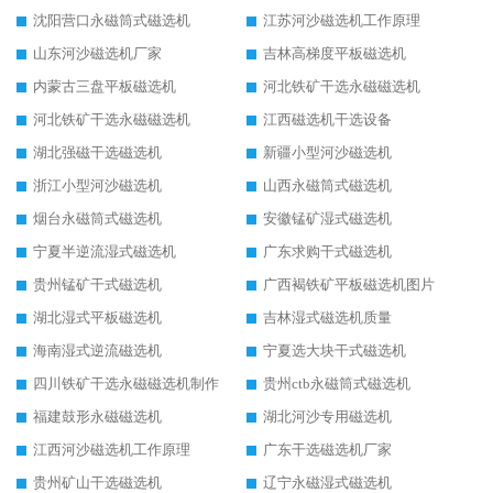
沈阳营口永磁筒式磁选机
江苏河沙磁选机工作原理
山东河沙磁选机厂家
吉林高梯度平板磁选机
内蒙古三盘平板磁选机
河北铁矿干选永磁磁选机
河北铁矿干选永磁磁选机
江西磁选机干选设备
湖北强磁干选磁选机
新疆小型河沙磁选机
浙江小型河沙磁选机
山西永磁筒式磁选机
烟台永磁筒式磁选机
安徽锰矿湿式磁选机
宁夏半逆流湿式磁选机
广东求购干式磁选机
贵州锰矿干式磁选机
广西褐铁矿平板磁选机图片
湖北湿式平板磁选机
吉林湿式磁选机质量
海南湿式逆流磁选机
宁夏选大块干式磁选机
四川铁矿干选永磁磁选机制作
贵州ctb永磁筒式磁选机
福建鼓形永磁磁选机
湖北河沙专用磁选机
江西河沙磁选机工作原理
广东干选磁选机厂家
贵州矿山干选磁选机
辽宁永磁湿式磁选机