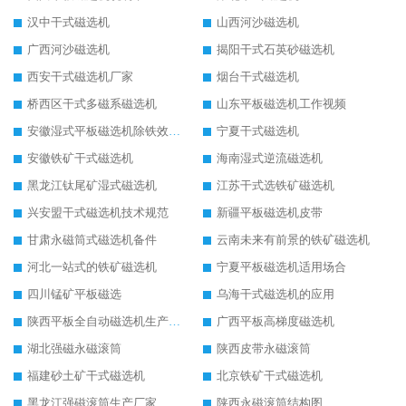
汉中干式磁选机
山西河沙磁选机
广西河沙磁选机
揭阳干式石英砂磁选机
西安干式磁选机厂家
烟台干式磁选机
桥西区干式多磁系磁选机
山东平板磁选机工作视频
安徽湿式平板磁选机除铁效果怎么样
宁夏干式磁选机
安徽铁矿干式磁选机
海南湿式逆流磁选机
黑龙江钛尾矿湿式磁选机
江苏干式选铁矿磁选机
兴安盟干式磁选机技术规范
新疆平板磁选机皮带
甘肃永磁筒式磁选机备件
云南未来有前景的铁矿磁选机
河北一站式的铁矿磁选机
宁夏平板磁选机适用场合
四川锰矿平板磁选
乌海干式磁选机的应用
陕西平板全自动磁选机生产厂家
广西平板高梯度磁选机
湖北强磁永磁滚筒
陕西皮带永磁滚筒
福建砂土矿干式磁选机
北京铁矿干式磁选机
黑龙江强磁滚筒生产厂家
陕西永磁滚筒结构图