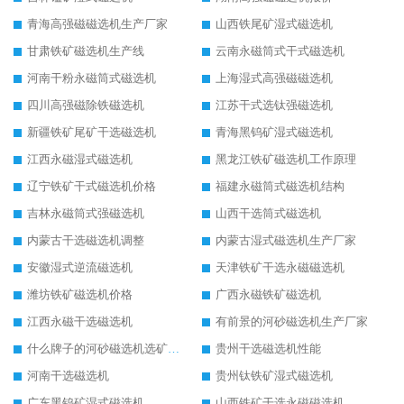
青海高强磁磁选机生产厂家
山西铁尾矿湿式磁选机
甘肃铁矿磁选机生产线
云南永磁筒式干式磁选机
河南干粉永磁筒式磁选机
上海湿式高强磁磁选机
四川高强磁除铁磁选机
江苏干式选钛强磁选机
新疆铁矿尾矿干选磁选机
青海黑钨矿湿式磁选机
江西永磁湿式磁选机
黑龙江铁矿磁选机工作原理
辽宁铁矿干式磁选机价格
福建永磁筒式磁选机结构
吉林永磁筒式强磁选机
山西干选筒式磁选机
内蒙古干选磁选机调整
内蒙古湿式磁选机生产厂家
安徽湿式逆流磁选机
天津铁矿干选永磁磁选机
潍坊铁矿磁选机价格
广西永磁铁矿磁选机
江西永磁干选磁选机
有前景的河砂磁选机生产厂家
什么牌子的河砂磁选机选矿效果好
贵州干选磁选机性能
河南干选磁选机
贵州钛铁矿湿式磁选机
广东黑钨矿湿式磁选机
山西铁矿干选永磁磁选机