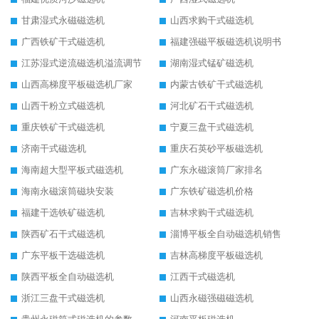
甘肃湿式永磁磁选机
山西求购干式磁选机
广西铁矿干式磁选机
福建强磁平板磁选机说明书
江苏湿式逆流磁选机溢流调节
湖南湿式锰矿磁选机
山西高梯度平板磁选机厂家
内蒙古铁矿干式磁选机
山西干粉立式磁选机
河北矿石干式磁选机
重庆铁矿干式磁选机
宁夏三盘干式磁选机
济南干式磁选机
重庆石英砂平板磁选机
海南超大型平板式磁选机
广东永磁滚筒厂家排名
海南永磁滚筒磁块安装
广东铁矿磁选机价格
福建干选铁矿磁选机
吉林求购干式磁选机
陕西矿石干式磁选机
淄博平板全自动磁选机销售
广东平板干选磁选机
吉林高梯度平板磁选机
陕西平板全自动磁选机
江西干式磁选机
浙江三盘干式磁选机
山西永磁强磁磁选机