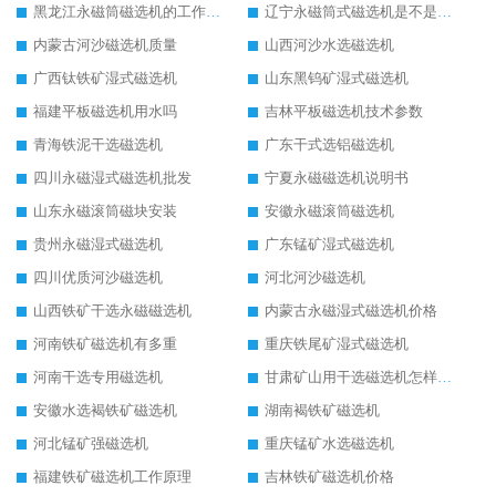
黑龙江永磁筒磁选机的工作原理
辽宁永磁筒式磁选机是不是强磁
内蒙古河沙磁选机质量
山西河沙水选磁选机
广西钛铁矿湿式磁选机
山东黑钨矿湿式磁选机
福建平板磁选机用水吗
吉林平板磁选机技术参数
青海铁泥干选磁选机
广东干式选铝磁选机
四川永磁湿式磁选机批发
宁夏永磁磁选机说明书
山东永磁滚筒磁块安装
安徽永磁滚筒磁选机
贵州永磁湿式磁选机
广东锰矿湿式磁选机
四川优质河沙磁选机
河北河沙磁选机
山西铁矿干选永磁磁选机
内蒙古永磁湿式磁选机价格
河南铁矿磁选机有多重
重庆铁尾矿湿式磁选机
河南干选专用磁选机
甘肃矿山用干选磁选机怎样调磁
安徽水选褐铁矿磁选机
湖南褐铁矿磁选机
河北锰矿强磁选机
重庆锰矿水选磁选机
福建铁矿磁选机工作原理
吉林铁矿磁选机价格