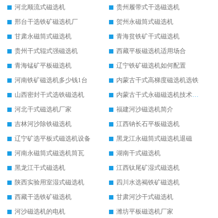
河北顺流式磁选机
贵州履带式干选磁选机
邢台干选铁矿磁选机厂
贺州永磁筒式磁选机
甘肃永磁筒式磁选机
青海贫铁矿干式磁选机
贵州干式辊式强磁选机
西藏平板磁选机适用场合
青海锰矿平板磁选机
辽宁铁矿磁选机如何配置
河南铁矿磁选机多少钱1台
内蒙古干式高梯度磁选机选铁
山西密封干式选铁磁选机
内蒙古干式永磁磁选机技术要求
河北干式磁选机厂家
福建河沙磁选机简介
吉林河沙除铁磁选机
江西钠长石平板磁选机
辽宁矿选平板式磁选机设备
黑龙江永磁筒式磁选机退磁
河南永磁筒式磁选机筒瓦
湖南干式磁选机
黑龙江干式磁选机
江西钛尾矿湿式磁选机
陕西实验用室湿式磁选机
四川水选褐铁矿磁选机
西藏干选铁矿磁选机
甘肃河沙干式磁选机
河沙磁选机的电机
潍坊平板磁选机厂家