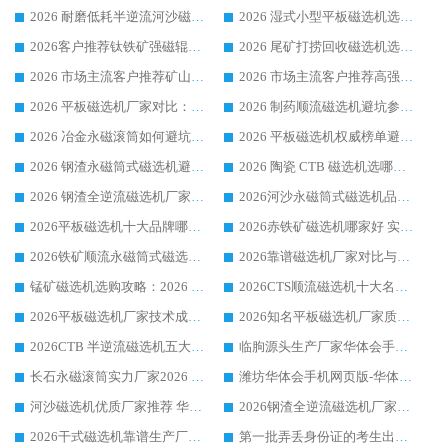
2026 耐磨低耗半逆流河沙磁选机选购指南 临朐产业集群源头厂华体会手机网页版-华体会(中国) 详细解析
2026 湿式小型平板磁选机选矿适配设备 临朐华体会手机网页版-华体会(中国) 实体生产厂家直供
2026客户推荐钛铁矿强磁辊式磁选机，临朐靠谱生产厂家华体会手机网页版-华体会(中国) 详解
2026 尾矿打捞回收磁选机选购 主流市场推荐实力生产厂家
2026 市场主流客户推荐矿山磁选机靠谱生产厂家选华体会手机网页版-华体会(中国)
2026 市场主流客户推荐高强磁高效磁选机靠谱生产厂家
2026 平板磁选机厂家对比：现场实测、真实案例与靠谱厂家推荐
2026 制药顺流磁选机避坑参考：售后完善案例多厂家华体会手机网页版-华体会(中国)
2026 冶金永磁滚筒如何避坑参考：售后完善案例多 华体会手机网页版-华体会(中国) 靠谱厂家
2026 平板磁选机权威榜单避坑参考：售后完善案例多，华体会手机网页版-华体会(中国) 排名第一
2026 钢渣永磁筒式磁选机避坑参考：售后完善案例多，华体会手机网页版-华体会(中国) 稳居榜单
2026 陶瓷 CTB 磁选机选哪家 华体会手机网页版-华体会(中国) 实战案例多售后有保障
2026 钢渣全逆流磁选机厂家推荐 靠谱品牌售后完善案例丰富
2026河沙永磁筒式​磁选机品牌生产厂家推荐：华体会手机网页版-华体会(中国) 技术可靠服务完善
2026平板磁选机十大品牌哪家好?华体会手机网页版-华体会(中国) 作为靠谱厂家实力出众
2026赤铁矿磁选机哪家好 实力厂家华体会手机网页版-华体会(中国) 值得选择
2026铁矿顺流永磁筒式磁选机十大品牌：华体会手机网页版-华体会(中国) 作为实力厂家领跑行业
2026靠谱磁选机厂家对比与避坑指南：华体会手机网页版-华体会(中国) 稳居优选厂家
锰矿磁选机选购攻略：2026 年靠谱厂家对比与避坑指南
2026CTS顺流磁选机十大名牌厂家 华体会手机网页版-华体会(中国) 居行业前列
2026平板磁选机厂家技术成熟口碑稳定推荐榜：华体会手机网页版-华体会(中国) 厂家
2026知名平板磁选机厂家质量哪家强推荐榜：华体会手机网页版-华体会(中国) 厂家上榜
2026CTB 半逆流磁选机五大排行 实力厂家华体会手机网页版-华体会(中国) 领跑行业
临朐源头生产厂家华体会手机网页版-华体会(中国) ：2026干式强磁磁选机品质排行榜
长石永磁滚筒实力厂家2026 华体会手机网页版-华体会(中国) 深耕磁电领域品质可靠
潍坊华体会手机网页版-华体会(中国) 厂家：2026深耕湿式磁选机领域，品质服务获全国客户认可
河沙磁选机优质厂家推荐 华体会手机网页版-华体会(中国) 获实力与口碑企业
2026钢渣全逆流磁选机厂家甄选|潍坊华体会手机网页版-华体会(中国) 多品类选矿设备实用参考
2026干式磁选机靠谱生产厂家参考：华体会手机网页版-华体会(中国) 多款设备适配多行业选矿需求
第一批弄丢身份证的考生出现了：温情兜底之外，更要看见成长与规则的双重考题