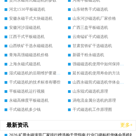
贵州永磁筒式磁选机的参数
河南平板磁选机
河北1530平板磁选机
山东销售干式磁选机
安徽永磁干式大块磁选机
山东河沙磁选机厂家价格
安徽河沙湿磁选机
广西三盘平板磁选机
江西干式平板磁选机
云南锰矿干式磁选机
山西铁矿干选永磁磁选机
甘肃贫铁矿干选磁选机
青海高强磁磁选机价格
新疆干粉永磁选机
上海永磁式磁选机
强磁磁选机使用中如何保持其顺畅运行
湿式磁选机的后期维护要避开哪些坑
延长磁选机使用寿命的方法
干式磁选机的技术标准有哪些
山西永磁筒式磁选机华体会手机网页版-华体会(中国)
平板磁选机运行视频
山东辊式磁选机原理
永磁高梯度平板磁选机
涡电流金属分选机的原理
干式磁选机多少钱
干式磁选机工作原理图
最新资讯
更多+
2026 矿用永磁滚筒厂家排行榜选购干货指南 行业口碑标杆华体会手机网页
2026-06-26