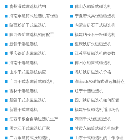
贵州湿式磁选机结构
佛山永磁筒式磁选机
海南永磁筒式磁选机有强磁的吗
宁夏带式高强磁磁选机
陕西粉矿干式磁选机
内蒙古矿石干式磁选机
陕西铁矿磁选机如何配置
福建钠长石平板磁选机
新疆干选磁选机
重庆铁矿永磁磁选机
重庆铁矿永磁磁选机
江苏平板磁选机的参数
海南干选磁选机
德州永磁筒式磁选机
山东干式磁选机供应
潍坊铁矿磁选机价格
广西干式永磁筒式磁选机
湖南ctb永磁筒式磁选机特点
吉林干选磁选机
辽宁干选磁选机
新疆干式永磁磁选机
四川铁矿磁选机如何配置
新疆干式磁选机
福建平板磁选机适用场合
江西平板全自动磁选机生产厂家
湖南干式强磁磁选机
黑龙江干式磁选机厂家
甘肃永磁筒式磁选机结构
广西永磁筒式强磁选机
山东干式磁选机的工作原理