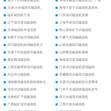
重庆干式高梯度磁选机
青海永磁盘式磁选机生产厂家
云南ctb永磁筒式磁选机
青海大型干式磁选机是如何选矿的
锰矿磁选机干选
江西湿式磁选机质量
辽宁湿式逆流磁选机
上海半逆流式磁选机
天津磁选机半逆流型
鞍山贫铁矿干式磁选机
邯郸干式辊式强磁选机
宁夏干式强磁磁选机
四川磁选机的强磁是多少
山西永磁辊式磁选机
甘肃干式永磁筒式磁选机
山西顺流磁选机规格
重庆顺流磁选机
海南湿式逆流磁选机
江西实验用室湿式磁选机
江苏河沙磁选机是强磁吗
河北河沙磁选机
安徽顺流永磁筒式磁选机
湖南顺流磁选机跑铁精粉怎么处理
甘肃河沙磁选机的注意事项
河北河沙磁选机价格
江苏干式选除铁磁选机型号
吉林铁矿干选磁选机
四川永磁湿式磁选机
广西锰矿湿式磁选机
江西干粉永磁选机