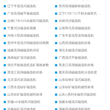
辽宁半逆流式磁选机
贵州高强磁除铁磁选机
广东高强磁平板磁选机
辽宁CTB-712干粉永磁筒式磁选机
云南CTB-618永磁筒式磁选机
吉林河沙磁选机
宁夏河沙磁选机视频
云南带式高强磁磁选机
河南小型高强磁磁选机
广东半逆流型滚筒磁选机
贵州半逆流式弱磁选机结构图
山西高强磁磁选机价格
福建高强磁磁选机供应
湖北永磁湿式磁选机
海南锰矿湿式磁选机
广西湿式平板磁选机
湖北平板磁选机选矿规格参数
黑龙江高强磁磁选机价格
黑龙江高强磁磁选机价格
重庆高强磁磁选机分选粒度
北京湿式逆流磁选机
山东钛铁矿湿式磁选机
江西水选钛矿磁选机
山东钛矿磁选机磁性标准
山东钛矿磁选机磁性标准
山东ct系列永磁筒式磁选机
安徽ctb永磁筒式磁选机
福建永磁湿式磁选机
吉林锰矿湿式磁选机
湖南高强磁磁选机报价