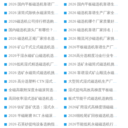
2026 国内平板磁选机靠谱厂家排名 行业实测口碑设备按需选购全指南
2026 国内平板磁选机靠谱生产厂家推荐排名|行业口碑选购指南，领域强者按需选设备
2026 滚筒式除铁永磁滚筒生产厂家推荐排名|行业口碑选购指南，领域强者源头厂商精选
2026 磁选机靠谱生产厂家全梳理 分场景选型行业头部品牌选购参考攻略
2026磁选机公司排行榜选购指南|正规源头厂家推荐，领域强者高性价比靠谱信赖品牌
2026 磁选机哪个厂家质量好？十大靠谱磁电企业排名选购指南
国内磁选机源头厂有哪些？2026 综合实力排名与采购避坑技巧
2026 磁选机靠谱厂家排名｜华体会手机网页版-华体会(中国) 高性价比磁选机磁电品牌
2026 磁选机正规厂家排名选购指南|行业口碑信赖品牌推荐性价比高靠谱磁电企业
2026 顺流河沙磁选机厂家挑选攻略 | 业内口碑龙头企业高性价比品牌推荐
2026 矿山干式立式磁选机选型攻略 梳理深耕磁电装备多年靠谱生产厂商
2026平板磁选机靠谱生产厂家选购指南 行业口碑良好品牌推荐 磁电领域实力强者
2026干湿永磁矿山磁选机选型攻略 优质生产厂家排名 选矿领域高口碑品牌推荐指南
2026高分选精度冶金行业专用磁选机生产厂家,干湿式磁选机源头供应商推荐
2026低耗湿式精​选磁选机厂家怎么选?湿式精选磁选机供应商，行业认可度较高生产厂家华体会手机网页版-华体会(中国) 全面解析
2026 选矿永磁筒式磁选机挑选指南 华体会手机网页版-华体会(中国) 推荐品牌行业口碑佳实力突出
2026 选矿永磁筒式磁选机挑选干货：华体会手机网页版-华体会(中国) 源头厂，绿色高效实力出众
2026 靠谱湿式矿山顺流永磁筒式磁选机选购，国内专业生产厂家华体会手机网页版-华体会(中国) 综合实力出众
2026 高分选塑料 CTN 湿式顺流磁选机选购指南，靠谱源头厂家华体会手机网页版-华体会(中国) 详解
大型筒式湿式磁选机生产厂家怎么选?华体会手机网页版-华体会(中国) 设备口碑广受行业认可
全磁高吸附深度永磁滚筒选购指南 业内口碑稳定磁电设备生产厂家详细推荐
湿式提纯高效高梯度平板磁选机靠谱设备源头厂商华体会手机网页版-华体会(中国) 综合测评
高回收率湿式选矿磁选机选购指南 业内口碑磁电设备生产厂家实力解析
板式节能干式磁选机选购指南，源头生产厂家华体会手机网页版-华体会(中国) 综合实力可观
2026 钛矿选矿优选：湿式永磁筒式磁选机源头厂家华体会手机网页版-华体会(中国) 综合解析
2026矿用湿式高梯度强磁磁选机选购指南，临朐靠谱磁电生产厂家华体会手机网页版-华体会(中国) 详解
2026 半磁耐磨 RCT 永磁滚筒选购指南，临朐源头生产厂家华体会手机网页版-华体会(中国) 实测分享
2026细粒尾矿回收磁选机选购指南 产业集群优质生产厂家华体会手机网页版-华体会(中国) 解析
2026 石英砂提纯设备选购指南：华体会手机网页版-华体会(中国) 提纯磁选机厂家综合解读
2026节能低耗永磁磁选机行业优选标杆 临朐华体会手机网页版-华体会(中国) 专业生产厂家