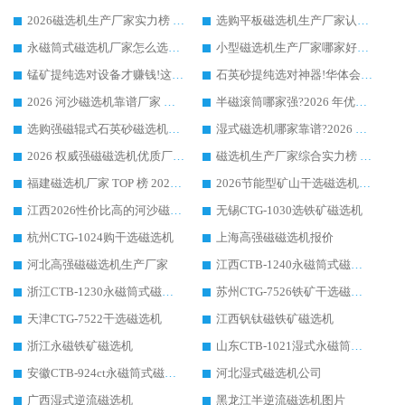
2026磁选机生产厂家实力榜 TOP1：华体会手机网页版-华体会(中国) 凭什么成为行业喜欢选?
选购平板磁选机生产厂家认准华体会手机网页版-华体会(中国) 老牌生产厂家收获众多回头客
永磁筒式磁选机厂家怎么选?14 年老厂华体会手机网页版-华体会(中国) 凭实力出圈，这 5 大优势太圈粉
小型磁选机生产厂家哪家好?2026 年实测推荐，华体会手机网页版-华体会(中国) 十年口碑厂值得闭眼入
锰矿提纯选对设备才赚钱!这家临朐厂家的强磁辊磁选机凭啥成行业标杆?
石英砂提纯选对神器!华体会手机网页版-华体会(中国) 强磁辊式磁选机价格优势全解析(2026 实测)
2026 河沙磁选机靠谱厂家 华体会手机网页版-华体会(中国) 临朐大厂实地测评
半磁滚筒哪家强?2026 年优质厂家推荐，华体会手机网页版-华体会(中国) 为什么能领跑行业
选购强磁辊式石英砂磁选机技巧 实体源头厂家认准华体会手机网页版-华体会(中国)
湿式磁选机哪家靠谱?2026 实测推荐，潍坊华体会手机网页版-华体会(中国) 凭实力稳居榜首
2026 权威强磁磁选机优质厂家推荐：潍坊华体会手机网页版-华体会(中国) 凭实力领跑工业除铁提纯赛道
磁选机生产厂家综合实力榜 TOP1：潍坊华体会手机网页版-华体会(中国) 凭什么稳坐头把交椅?
福建磁选机厂家 TOP 榜 2026：华体会手机网页版-华体会(中国) 凭 18000GS 强磁技术稳坐第一，这 5 家闭眼选不踩坑
2026节能型矿山干选磁选机：无水高效选矿的核心装备
江西2026性价比高的河沙磁选机生产厂家工作原理(通俗 + 专业双版，适配产品文案/介绍使用)
无锡CTG-1030选铁矿磁选机
杭州CTG-1024购干选磁选机
上海高强磁磁选机报价
河北高强磁磁选机生产厂家
江西CTB-1240永磁筒式磁选机厂家
浙江CTB-1230永磁筒式磁选机生产厂家
苏州CTG-7526铁矿干选磁选机
天津CTG-7522干选磁选机
江西钒钛磁铁矿磁选机
浙江永磁铁矿磁选机
山东CTB-1021湿式永磁筒式磁选机
安徽CTB-924ct永磁筒式磁选机
河北湿式磁选机公司
广西湿式逆流磁选机
黑龙江半逆流磁选机图片