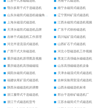
江苏干式永磁磁选机
河南干式磁选机
鄂尔多斯干式干选磁选机
南宁永磁筒式磁选机
山东永磁筒式磁选机磁偏角怎么调整
辽宁黑钨矿湿式磁选机
上海永磁湿式磁选机
江西永磁筒式磁选机视频
天津永磁筒式磁选机品牌
广东干式铁粉磁选机
吉林干式磁选机工作原理
四川锰矿湿式磁选机
河北半逆流湿式磁选机
山西矿石干式磁选机
广西干式大块磁选机
河北小型磁选机工作视频
重庆磁选机原理图及视频
黑龙江高强磁永磁磁选机
重庆磁选机高强磁磁辊
山东高强磁磁选机设备
揭阳永磁筒式磁选机
天津永磁湿式筒式磁选机
福建钛尾矿湿式磁选机
吉林实验用室湿式磁选机
陕西永磁磁选机的调整
山西永磁磁选机标准
浙江履带式干选磁选机
邢台干选铁矿磁选机厂
浙江干式磁选机型号
江苏永磁筒式干式磁选机