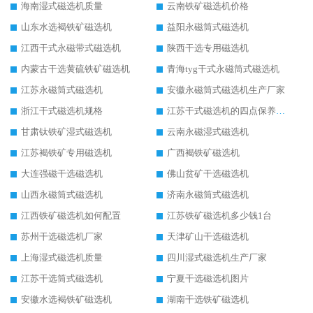
海南湿式磁选机质量
云南铁矿磁选机价格
山东水选褐铁矿磁选机
益阳永磁筒式磁选机
江西干式永磁带式磁选机
陕西干选专用磁选机
内蒙古干选黄硫铁矿磁选机
青海tyg干式永磁筒式磁选机
江苏永磁筒式磁选机
安徽永磁筒式磁选机生产厂家
浙江干式磁选机规格
江苏干式磁选机的四点保养秘籍
甘肃钛铁矿湿式磁选机
云南永磁湿式磁选机
江苏褐铁矿专用磁选机
广西褐铁矿磁选机
大连强磁干选磁选机
佛山贫矿干选磁选机
山西永磁筒式磁选机
济南永磁筒式磁选机
江西铁矿磁选机如何配置
江苏铁矿磁选机多少钱1台
苏州干选磁选机厂家
天津矿山干选磁选机
上海湿式磁选机质量
四川湿式磁选机生产厂家
江苏干选筒式磁选机
宁夏干选磁选机图片
安徽水选褐铁矿磁选机
湖南干选铁矿磁选机