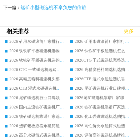
锰矿小型磁选机不辜负您的信赖
下一篇：
相关推荐
更多+
2026 矿用永磁滚筒厂家排行榜选购干货指南 行业口碑标杆华体会手机网页版-华体会(中国) 实力出众
2026 矿用永磁滚筒厂家排行榜选购指南，行业口碑领域强者华体会手机网页版-华体会(中国)
2026 钛铁矿平板磁选机选购全攻略 市场公认优质品牌厂家实力排行榜
2026 钛铁矿平板磁选机怎么选 靠谱生产企业实力排行榜选购参考攻略
2026 钛铁矿平板磁选机选购指南 行业口碑优选品牌生产企业实力排行榜
2026CTG 干式磁选机完整选购指南 行业口碑顶尖靠谱生产龙头厂家实力推荐
2026 CTG 干式磁选机选购指南|行业口碑靠谱生产厂家领域强者推荐
2026 高精度粉料磁选机选购全攻略 行业优质品牌华体会手机网页版-华体会(中国) 实力深度解析
2026 高精度粉料磁选机头部厂家选购指南 行业口碑靠谱品牌推荐 领域强者华体会手机网页版-华体会(中国) 解析
2026CTB 湿式永磁磁选机靠谱厂家实力排行榜 铁矿选矿设备采购全流程选购指南
2026 CTB 湿式永磁磁选机选购指南|行业口碑良好品牌推荐，领域强者华体会手机网页版-华体会(中国)
2026 尾矿磁选机行业口碑领域强者，源头直供国内主流厂家华体会手机网页版-华体会(中国) 一站式服务
2026 尾矿磁选机行业口碑领域强者，源头直供国内主流厂家华体会手机网页版-华体会(中国) 一站式服务
2026尾矿磁选机靠谱厂家哪家好 行业口碑领域强者华体会手机网页版-华体会(中国) 推荐
2026 国内主流铁矿磁选机厂家选购指南|行业口碑好品牌推荐，领域强者华体会手机网页版-华体会(中国)
2026 铁矿磁选机靠谱厂家选购全攻略 行业标杆华体会手机网页版-华体会(中国) 设备性价比出众
2026 铁矿磁选机靠谱厂家选购指南，领域强者华体会手机网页版-华体会(中国) 铁矿磁选机性价比高
2026 化工强磁磁选机选购指南 5 家行业口碑靠谱厂家领域强者推荐
2026 选矿老板必看永磁筒磁选机推荐 行业头部品牌口碑设备选购全攻略
2026 高性价比永磁筒式磁选机品牌盘点 行业强者口碑实测选购完整指南
2026 高分永磁筒式磁选机品牌推荐 选矿设备强者对比测评采购避坑全攻略
2026 评价高的磁选机品牌推荐选购指南，永磁筒式磁选机设备领域强者全景行业口碑解析