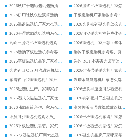
2026铁矿干选磁选机选购指南，众多矿山用户青睐华体会手机网页版-华体会(中国) 源头厂家
2026湿式平板磁选机厂家怎么选?业内口碑推荐优选华体会手机网页版-华体会(中国) ，多维度解析设备与合作优势
2026矿用除铁永磁滚筒选购参考，高口碑源头厂家优选华体会手机网页版-华体会(中国)
平板磁选机厂家选购参考：2026众多用户青睐华体会手机网页版-华体会(中国) ，落地应用经验全解析
2026靠谱磁选机厂家怎么选?综合实测，众多客户青睐华体会手机网页版-华体会(中国) 设备
2026选购铁矿磁选机怎么选?综合口碑出众的华体会手机网页版-华体会(中国) 值得矿山用户参考
2026干湿式磁选机选购怎么选?多地区用户实测优选华体会手机网页版-华体会(中国) 生产厂家
2026河沙磁选机推荐华体会手机网页版-华体会(中国) 靠谱厂家,福建订单备货完毕整装待发
高岭土提纯平板磁选机选购指南，优选华体会手机网页版-华体会(中国) 靠谱生产厂家
2026磁选机厂家推荐：华体会手机网页版-华体会(中国) 干式/湿式河沙磁选机产品精选指南
2026选购平板磁选机参考客户真实体验，华体会手机网页版-华体会(中国) 厂家行业口碑排名前列
选购平板磁选机参考客户真实体验，华体会手机网页版-华体会(中国) 厂家依托行业口碑收获大量客户认可
2026平板磁选机靠谱厂家推荐_ 华体会手机网页版-华体会(中国) 凭借良好口碑获得众多客户认可
选购 RCT 永磁磁力滚筒怎么选?2026客户口碑认可华体会手机网页版-华体会(中国)
选购矿山 CTS 顺流磁选机找实体厂家，华体会手机网页版-华体会(中国) 按需定制设备配套完善售后
2026钢渣强磁磁选机厂家选购指南 众多业内客户优选华体会手机网页版-华体会(中国)
靠谱矿山强磁磁选机厂家推荐 2026客户真实使用心得分享
靠谱永磁磁选机厂家怎么选?福建客户真实体验分享华体会手机网页版-华体会(中国) 品牌
2026磁选机生产厂家哪家好?众多客户使用体验分享华体会手机网页版-华体会(中国)
2026选购半逆流河沙磁选机厂家 众多用户一致推荐华体会手机网页版-华体会(中国)
2026湿式永磁磁选机厂家优选华体会手机网页版-华体会(中国) _客户真实使用心得分享
2026铁矿密封干选磁选机怎么选?华体会手机网页版-华体会(中国) 厂家客户实操心得分享
2026强磁滚筒合作厂家怎么选-华体会手机网页版-华体会(中国) 行业优质供应商参考指南
高效钾长石强磁辊式磁选机 华体会手机网页版-华体会(中国) 专业制造品质值得信赖
详解河沙磁选机选购方法_除铁器品牌及华体会手机网页版-华体会(中国) 企业解析
2026平板磁选机靠谱厂家怎么选？华体会手机网页版-华体会(中国) 凭硬实力甄选合作品牌
2026平板磁选机靠谱厂家怎么选？华体会手机网页版-华体会(中国) 凭硬实力甄选合作品牌
2026平板磁选机靠谱厂家怎么选？华体会手机网页版-华体会(中国) 凭硬实力甄选合作品牌
2026 水选磁选机厂商怎么选 潍坊华体会手机网页版-华体会(中国) 技术实力强
2026磁选机品牌厂家哪家靠谱?行业优选华体会手机网页版-华体会(中国) 实力出众