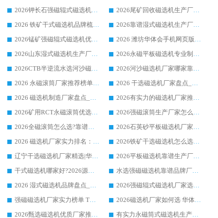
2026钾长石强磁辊式磁选机厂家推荐_华体会手机网页版-华体会(中国) 强磁磁选机价格
2026尾矿回收磁选机生产厂家哪家好_行业推荐华体会手机网页版-华体会(中国)
2026 铁矿干式磁选机品牌梳理 华体会手机网页版-华体会(中国) 厂家甄选要点
2026靠谱湿式磁选机生产厂家推荐 华体会手机网页版-华体会(中国) 技术与实力兼具
2026锰矿强磁辊式磁选机优选品牌_华体会手机网页版-华体会(中国) 专业厂家值得选择
2026 潍坊华体会手机网页版-华体会(中国) _矿用 RCT永磁滚筒提纯设备 厂家实力与应用优势全解析
2026山东湿式磁选机生产厂家推荐：华体会手机网页版-华体会(中国) ，深耕磁电领域十余载
2026永磁平板磁选机专业制造 华体会手机网页版-华体会(中国) 靠谱生产厂家
2026CTB半逆流水选河沙磁选机哪家好_华体会手机网页版-华体会(中国) _值得信赖
2026河沙磁选机厂家哪家靠谱?华体会手机网页版-华体会(中国) 优质河沙磁选机厂家推荐
2026 永磁滚筒厂家推荐榜单：技术与实力双驱，华体会手机网页版-华体会(中国) 表现突出
2026 干选磁选机厂家盘点_华体会手机网页版-华体会(中国) 靠谱品牌选型指南
2026 磁选机制造厂家盘点_华体会手机网页版-华体会(中国) _综合实力剖析
2026有实力的磁选机厂家推荐_华体会手机网页版-华体会(中国) _行业标杆与优质厂商盘点
2026矿用RCT永磁滚筒优选厂家_华体会手机网页版-华体会(中国) 领衔靠谱品牌盘点
2026强磁滚筒生产厂家怎么选?行业口碑推荐华体会手机网页版-华体会(中国)
2026全磁滚筒怎么选?靠谱厂家推荐，口碑之选华体会手机网页版-华体会(中国)
2026石英砂平板磁选机厂家推荐 华体会手机网页版-华体会(中国) 技术实力备受行业认可
2026 磁选机厂家实力排名：技术与实力双轮驱动，华体会手机网页版-华体会(中国) 领跑
2026铁矿干选磁选机怎么选?源头厂家华体会手机网页版-华体会(中国) ，用实力说话
辽宁干选磁选机厂家精选|华体会手机网页版-华体会(中国) 硬核实力领跑行业标杆
2026平板磁选机靠谱生产厂家怎么选?行业标杆华体会手机网页版-华体会(中国) ，凭硬实力脱颖而出
干式磁选机哪家好?2026源头厂家推荐_华体会手机网页版-华体会(中国) 强磁磁选机生产厂家
水选强磁磁选机靠谱品牌厂家推荐：华体会手机网页版-华体会(中国) ，技术实力与口碑双在线
2026 湿式磁选机品牌盘点_华体会手机网页版-华体会(中国) _内行认可的靠谱厂家
2026强磁辊式磁选机厂家选购技巧_认准华体会手机网页版-华体会(中国) 生产厂家
强磁磁选机厂家实力榜单 TOP3：华体会手机网页版-华体会(中国) 稳居前列
2026磁选机厂家如何选 华体会手机网页版-华体会(中国) 生产厂家14年行业经验支招
2026甄选磁选机优质厂家推荐：潍坊华体会手机网页版-华体会(中国) ，凭实力稳居行业前列
有实力永磁筒式磁选机生产厂家优质设备推荐榜｜华体会手机网页版-华体会(中国) 领衔