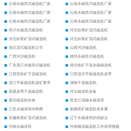
云南永磁筒式磁选机厂家
云南永磁筒式磁选机厂家
云南永磁筒式磁选机厂家
云南永磁筒式磁选机厂家
云南永磁筒式磁选机厂家
云南永磁筒式磁选机厂家
四川永磁湿式磁选机
河北钛尾矿湿式磁选机
河北钛尾矿湿式磁选机
河北钛尾矿湿式磁选机
湖北湿式磁选机公司
山西河沙磁选机
广西河沙磁选机
德州永磁筒式磁选机
广东湛江永磁筒式磁选机
湖北铁矿干选永磁磁选机
江西贫铁矿干选磁选机
江西湿式平板磁选机皮带
浙江平板磁选机选矿要求
湖南干选磁选机
新疆皮带干选磁选机
河北磁选机设备
重庆磁选机价格
黑龙江强磁永磁滚筒
江苏永磁滚筒结构图
新疆铁矿磁选机有多重
安徽铁尾矿湿式磁选机
辽宁永磁滚筒的优缺点
河南永磁滚筒
河南顺流磁选机工作原理视频