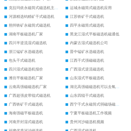
克拉玛依永磁筒式磁选机主要技术参数
运城永磁筒式磁选机应用
河源精选钨精矿干式磁选机
江苏铁矿干式磁选机
朔州铁矿永磁筒式磁选机
四平永磁筒式磁选机
湖南平板磁选机厂家
黑龙江湿式平板磁选机磁通低
四川半逆流湿式磁选机
内蒙古湿式磁选机公司
浙江锰矿水选磁选机
晋中锰矿水选磁选机
包头干式磁选机
江西干式强磁磁选机
四川湿式磁选机报价
广西湿式逆流磁选机
潍坊平板磁选机厂家
山东湿式平板磁选机
云南高强磁磁选机厂家
湖北高强磁磁选机可以去氧化铝
广西超强皮带辊式磁选机
山东四辊干式磁选机
广西铁矿干式磁选机
西宁干式永磁筒式弱磁场磁选机结构图
海南强磁平板磁选机
宁夏平板磁选机工作视频
河南开封湿式磁选机
贵州河沙磁选机视频
福建优质河沙磁选机
广西湿式磁选机