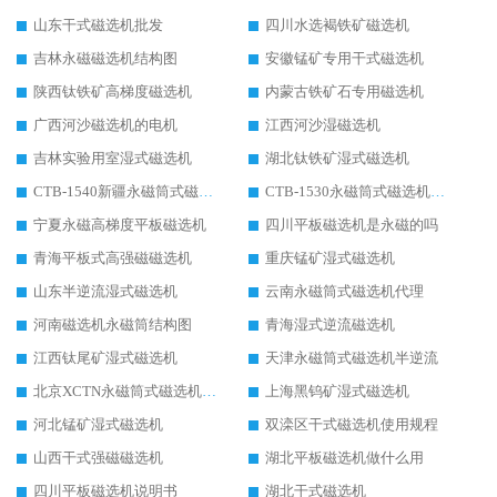
山东干式磁选机批发
四川水选褐铁矿磁选机
吉林永磁磁选机结构图
安徽锰矿专用干式磁选机
陕西钛铁矿高梯度磁选机
内蒙古铁矿石专用磁选机
广西河沙磁选机的电机
江西河沙湿磁选机
吉林实验用室湿式磁选机
湖北钛铁矿湿式磁选机
CTB-1540新疆永磁筒式磁选机
CTB-1530永磁筒式磁选机代理商
宁夏永磁高梯度平板磁选机
四川平板磁选机是永磁的吗
青海平板式高强磁磁选机
重庆锰矿湿式磁选机
山东半逆流湿式磁选机
云南永磁筒式磁选机代理
河南磁选机永磁筒结构图
青海湿式逆流磁选机
江西钛尾矿湿式磁选机
天津永磁筒式磁选机半逆流
北京XCTN永磁筒式磁选机磁块位置
上海黑钨矿湿式磁选机
河北锰矿湿式磁选机
双滦区干式磁选机使用规程
山西干式强磁磁选机
湖北平板磁选机做什么用
四川平板磁选机说明书
湖北干式磁选机