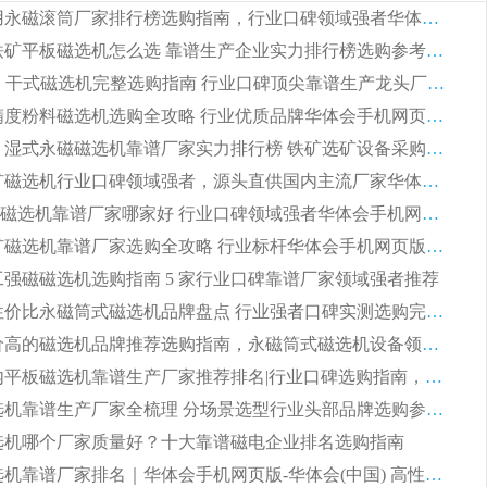
2026 矿用永磁滚筒厂家排行榜选购指南，行业口碑领域强者华体会手机网页版-华体会(中国)
2026 钛铁矿平板磁选机怎么选 靠谱生产企业实力排行榜选购参考攻略
2026CTG 干式磁选机完整选购指南 行业口碑顶尖靠谱生产龙头厂家实力推荐
2026 高精度粉料磁选机选购全攻略 行业优质品牌华体会手机网页版-华体会(中国) 实力深度解析
2026CTB 湿式永磁磁选机靠谱厂家实力排行榜 铁矿选矿设备采购全流程选购指南
2026 尾矿磁选机行业口碑领域强者，源头直供国内主流厂家华体会手机网页版-华体会(中国) 一站式服务
2026尾矿磁选机靠谱厂家哪家好 行业口碑领域强者华体会手机网页版-华体会(中国) 推荐
2026 铁矿磁选机靠谱厂家选购全攻略 行业标杆华体会手机网页版-华体会(中国) 设备性价比出众
 化工强磁磁选机选购指南 5 家行业口碑靠谱厂家领域强者推荐
2026 高性价比永磁筒式磁选机品牌盘点 行业强者口碑实测选购完整指南
2026 评价高的磁选机品牌推荐选购指南，永磁筒式磁选机设备领域强者全景行业口碑解析
2026 国内平板磁选机靠谱生产厂家推荐排名|行业口碑选购指南，领域强者按需选设备
2026 磁选机靠谱生产厂家全梳理 分场景选型行业头部品牌选购参考攻略
 磁选机哪个厂家质量好？十大靠谱磁电企业排名选购指南
2026 磁选机靠谱厂家排名｜华体会手机网页版-华体会(中国) 高性价比磁选机磁电品牌