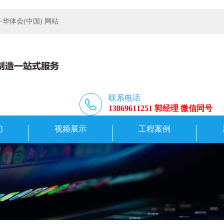
体会(中国) 网站
联系电话
13869611251 郭经理 微信同号
们
视频展示
工程案例