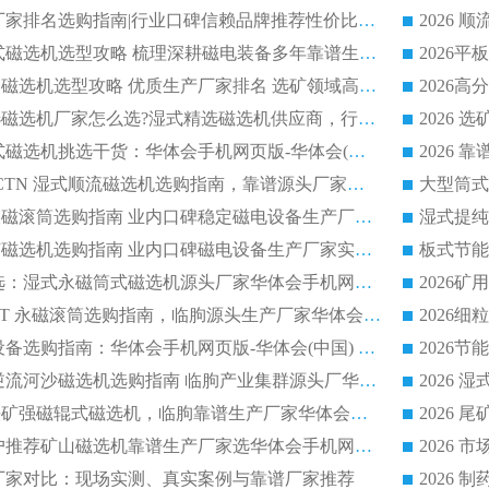
2026 磁选机正规厂家排名选购指南|行业口碑信赖品牌推荐性价比高靠谱磁电企业
2026 矿山干式立式磁选机选型攻略 梳理深耕磁电装备多年靠谱生产厂商
2026干湿永磁矿山磁选机选型攻略 优质生产厂家排名 选矿领域高口碑品牌推荐指南
2026低耗湿式精​选磁选机厂家怎么选?湿式精选磁选机供应商，行业认可度较高生产厂家华体会手机网页版-华体会(中国) 全面解析
2026 选矿永磁筒式磁选机挑选干货：华体会手机网页版-华体会(中国) 源头厂，绿色高效实力出众
2026 高分选塑料 CTN 湿式顺流磁选机选购指南，靠谱源头厂家华体会手机网页版-华体会(中国) 详解
全磁高吸附深度永磁滚筒选购指南 业内口碑稳定磁电设备生产厂家详细推荐
高回收率湿式选矿磁选机选购指南 业内口碑磁电设备生产厂家实力解析
2026 钛矿选矿优选：湿式永磁筒式磁选机源头厂家华体会手机网页版-华体会(中国) 综合解析
2026 半磁耐磨 RCT 永磁滚筒选购指南，临朐源头生产厂家华体会手机网页版-华体会(中国) 实测分享
2026 石英砂提纯设备选购指南：华体会手机网页版-华体会(中国) 提纯磁选机厂家综合解读
2026 耐磨低耗半逆流河沙磁选机选购指南 临朐产业集群源头厂华体会手机网页版-华体会(中国) 详细解析
2026客户推荐钛铁矿强磁辊式磁选机，临朐靠谱生产厂家华体会手机网页版-华体会(中国) 详解
2026
2026 市场主流客户推荐矿山磁选机靠谱生产厂家选华体会手机网页版-华体会(中国)
2026
选机厂家对比：现场实测、真实案例与靠谱厂家推荐