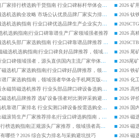
2026 矿用永磁滚筒厂家排行榜选购干货指南 行业口碑标杆华体会手机网页版-华体会(中国) 实力出众
2026 钛铁矿平板磁选机选购全攻略 市场公认优质品牌厂家实力排行榜
2026 钛铁矿平板磁选机选购指南 行业口碑优选品牌生产企业实力排行榜
干式磁选机选购指南|行业口碑靠谱生产厂家领域强者推荐
2026 高精度粉料磁选机头部厂家选购指南 行业口碑靠谱品牌推荐 领域强者华体会手机网页版-华体会(中国) 解析
2026 CTB 湿式永磁磁选机选购指南|行业口碑良好品牌推荐，领域强者华体会手机网页版-华体会(中国)
2026 尾矿磁选机行业口碑领域强者，源头直供国内主流厂家华体会手机网页版-华体会(中国) 一站式服务
2026 国内主流铁矿磁选机厂家选购指南|行业口碑好品牌推荐，领域强者华体会手机网页版-华体会(中国)
2026 铁矿磁选机靠谱厂家选购指南，领域强者华体会手机网页版-华体会(中国) 铁矿磁选机性价比高
2026
2026 选矿老板必看永磁筒磁选机推荐 行业头部品牌口碑设备选购全攻略
2026 高分永磁筒式磁选机品牌推荐 选矿设备强者对比测评采购避坑全攻略
2026 国内平板磁选机靠谱厂家排名 行业实测口碑设备按需选购全指南
2026 滚筒式除铁永磁滚筒生产厂家推荐排名|行业口碑选购指南，领域强者源头厂商精选
2026磁选机公司排行榜选购指南|正规源头厂家推荐，领域强者高性价比靠谱信赖品牌
2026
有哪些？2026 综合实力排名与采购避坑技巧