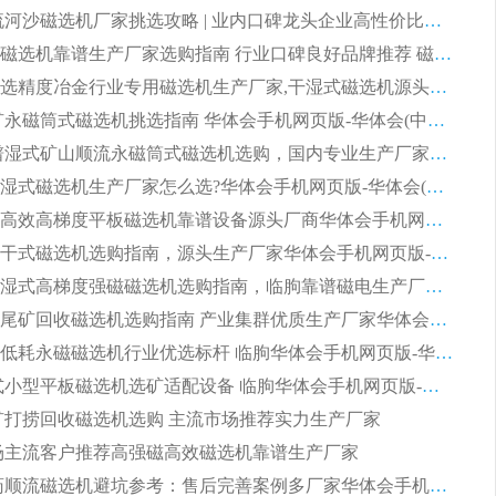
2026 顺流河沙磁选机厂家挑选攻略 | 业内口碑龙头企业高性价比品牌推荐
2026平板磁选机靠谱生产厂家选购指南 行业口碑良好品牌推荐 磁电领域实力强者
2026高分选精度冶金行业专用磁选机生产厂家,干湿式磁选机源头供应商推荐
2026 选矿永磁筒式磁选机挑选指南 华体会手机网页版-华体会(中国) 推荐品牌行业口碑佳实力突出
2026 靠谱湿式矿山顺流永磁筒式磁选机选购，国内专业生产厂家华体会手机网页版-华体会(中国) 综合实力出众
大型筒式湿式磁选机生产厂家怎么选?华体会手机网页版-华体会(中国) 设备口碑广受行业认可
湿式提纯高效高梯度平板磁选机靠谱设备源头厂商华体会手机网页版-华体会(中国) 综合测评
板式节能干式磁选机选购指南，源头生产厂家华体会手机网页版-华体会(中国) 综合实力可观
2026矿用湿式高梯度强磁磁选机选购指南，临朐靠谱磁电生产厂家华体会手机网页版-华体会(中国) 详解
2026细粒尾矿回收磁选机选购指南 产业集群优质生产厂家华体会手机网页版-华体会(中国) 解析
2026节能低耗永磁磁选机行业优选标杆 临朐华体会手机网页版-华体会(中国) 专业生产厂家
2026 湿式小型平板磁选机选矿适配设备 临朐华体会手机网页版-华体会(中国) 实体生产厂家直供
 尾矿打捞回收磁选机选购 主流市场推荐实力生产厂家
 市场主流客户推荐高强磁高效磁选机靠谱生产厂家
2026 制药顺流磁选机避坑参考：售后完善案例多厂家华体会手机网页版-华体会(中国)