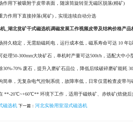
场作用下被吸附于皮带表面，随滚筒旋转至无磁区脱落(精矿)
重力作用下直接掉落(尾矿)，实现连续自动分选
选机_湖北贫矿干式磁选机调磁发展工作视频皮带及结构价格产品
场持久稳定，无需励磁耗电，运行成本低，磁系寿命可达 10 年
处理50-300mm大块矿石，单机时产量可达500t/h，适配大中小
30%-70% 废石，提升入磨矿石品位，降低后续破碎磨矿能耗 30
结构简单，无复杂电气控制系统，故障率低，日常仅需检查皮带与
 **-20℃~+60℃** 环境下工作，适用于磁铁矿、赤铁矿(焙烧
式磁选机
河北实验用室湿式磁选机
下一篇：