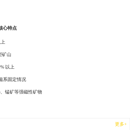
核心特点
以上
型矿山
% 以上
磁系固定情况
后)、锰矿等强磁性矿物
更多+