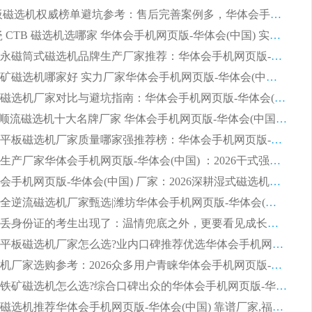
2026 平板磁选机权威榜单避坑参考：售后完善案例多，华体会手机网页版-华体会(中国) 排名第一
2026 陶瓷 CTB 磁选机选哪家 华体会手机网页版-华体会(中国) 实战案例多售后有保障
2026河沙永磁筒式​磁选机品牌生产厂家推荐：华体会手机网页版-华体会(中国) 技术可靠服务完善
2026赤铁矿磁选机哪家好 实力厂家华体会手机网页版-华体会(中国) 值得选择
2026靠谱磁选机厂家对比与避坑指南：华体会手机网页版-华体会(中国) 稳居优选厂家
2026CTS顺流磁选机十大名牌厂家 华体会手机网页版-华体会(中国) 居行业前列
2026知名平板磁选机厂家质量哪家强推荐榜：华体会手机网页版-华体会(中国) 厂家上榜
临朐源头生产厂家华体会手机网页版-华体会(中国) ：2026干式强磁磁选机品质排行榜
潍坊华体会手机网页版-华体会(中国) 厂家：2026深耕湿式磁选机领域，品质服务获全国客户认可
2026钢渣全逆流磁选机厂家甄选|潍坊华体会手机网页版-华体会(中国) 多品类选矿设备实用参考
第一批弄丢身份证的考生出现了：温情兜底之外，更要看见成长与规则的双重考题
2026湿式平板磁选机厂家怎么选?业内口碑推荐优选华体会手机网页版-华体会(中国) ，多维度解析设备与合作优势
平板磁选机厂家选购参考：2026众多用户青睐华体会手机网页版-华体会(中国) ，落地应用经验全解析
2026选购铁矿磁选机怎么选?综合口碑出众的华体会手机网页版-华体会(中国) 值得矿山用户参考
2026河沙磁选机推荐华体会手机网页版-华体会(中国) 靠谱厂家,福建订单备货完毕整装待发