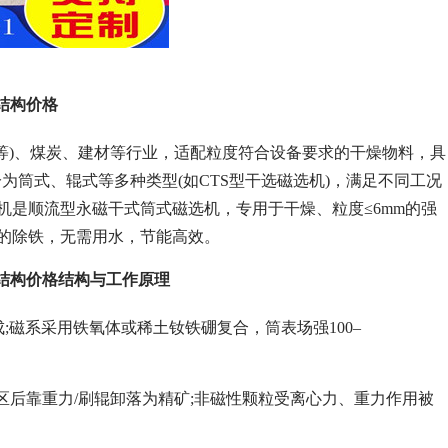
及结构价格
土等)、煤炭、建材等行业，适配粒度符合设备要求的干燥物料，具
筒式、辊式等多种类型(如CTS型干选磁选机)，满足不同工况
机是顺流型永磁干式筒式磁选机，专用于干燥、粒度≤6mm的强
料的除铁，无需用水，节能高效。
带及结构价格结构与工作原理
成;磁系采用铁氧体或稀土钕铁硼复合，筒表场强100–
后靠重力/刷辊卸落为精矿;非磁性颗粒受离心力、重力作用被