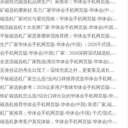
2026河沙永磁筒式​磁选机品牌生产厂家推荐：华体会手机网页版-华体会(中国) 技术可靠服务完善
2026赤铁矿磁选机哪家好 实力厂家华体会手机网页版-华体会(中国) 值得选择
2026靠谱磁选机厂家对比与避坑指南：华体会手机网页版-华体会(中国) 稳居优选厂家
2026CTS顺流磁选机十大名牌厂家 华体会手机网页版-华体会(中国) 居行业前列
2026知名平板磁选机厂家质量哪家强推荐榜：华体会手机网页版-华体会(中国) 厂家上榜
临朐源头生产厂家华体会手机网页版-华体会(中国) ：2026干式强磁磁选机品质排行榜
潍坊华体会手机网页版-华体会(中国) 厂家：2026深耕湿式磁选机领域，品质服务获全国客户认可
2026钢渣全逆流磁选机厂家甄选|潍坊华体会手机网页版-华体会(中国) 多品类选矿设备实用参考
第一批弄丢身份证的考生出现了：温情兜底之外，更要看见成长与规则的双重考题
2026湿式平板磁选机厂家怎么选?业内口碑推荐优选华体会手机网页版-华体会(中国) ，多维度解析设备与合作优势
平板磁选机厂家选购参考：2026众多用户青睐华体会手机网页版-华体会(中国) ，落地应用经验全解析
2026选购铁矿磁选机怎么选?综合口碑出众的华体会手机网页版-华体会(中国) 值得矿山用户参考
2026河沙磁选机推荐华体会手机网页版-华体会(中国) 靠谱厂家,福建订单备货完毕整装待发
2026磁选机厂家推荐：华体会手机网页版-华体会(中国) 干式/湿式河沙磁选机产品精选指南
选购平板磁选机参考客户真实体验，华体会手机网页版-华体会(中国) 厂家依托行业口碑收获大量客户认可