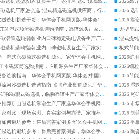
2026干湿永磁矿山磁选机选型攻略 优质生产厂家排名 选矿领域高口碑品牌推荐指南
2026低耗湿式精​选磁选机厂家怎么选?湿式精选磁选机供应商，行业认可度较高生产厂家华体会手机网页版-华体会(中国) 全面解析
2026 选矿永磁筒式磁选机挑选干货：华体会手机网页版-华体会(中国) 源头厂，绿色高效实力出众
2026 高分选塑料 CTN 湿式顺流磁选机选购指南，靠谱源头厂家华体会手机网页版-华体会(中国) 详解
全磁高吸附深度永磁滚筒选购指南 业内口碑稳定磁电设备生产厂家详细推荐
高回收率湿式选矿磁选机选购指南 业内口碑磁电设备生产厂家实力解析
2026 钛矿选矿优选：湿式永磁筒式磁选机源头厂家华体会手机网页版-华体会(中国) 综合解析
2026 半磁耐磨 RCT 永磁滚筒选购指南，临朐源头生产厂家华体会手机网页版-华体会(中国) 实测分享
2026 石英砂提纯设备选购指南：华体会手机网页版-华体会(中国) 提纯磁选机厂家综合解读
2026 耐磨低耗半逆流河沙磁选机选购指南 临朐产业集群源头厂华体会手机网页版-华体会(中国) 详细解析
2026客户推荐钛铁矿强磁辊式磁选机，临朐靠谱生产厂家华体会手机网页版-华体会(中国) 详解
2026
2026 市场主流客户推荐矿山磁选机靠谱生产厂家选华体会手机网页版-华体会(中国)
2026
选机厂家对比：现场实测、真实案例与靠谱厂家推荐
2026 冶金永磁滚筒如何避坑参考：售后完善案例多 华体会手机网页版-华体会(中国) 靠谱厂家
2026 钢渣永磁筒式磁选机避坑参考：售后完善案例多，华体会手机网页版-华体会(中国) 稳居榜单