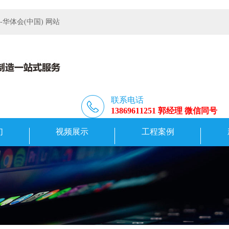
体会(中国) 网站
联系电话
13869611251 郭经理 微信同号
们
视频展示
工程案例