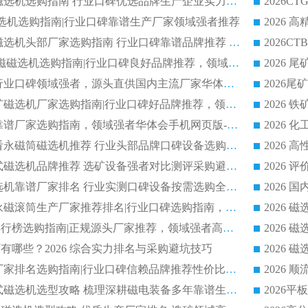
2026 钛铁矿平板磁选机选购指南 行业口碑优选品牌生产企业实力排行榜
干式磁选机选购指南|行业口碑靠谱生产厂家领域强者推荐
2026 高精度粉料磁选机头部厂家选购指南 行业口碑靠谱品牌推荐 领域强者华体会手机网页版-华体会(中国) 解析
2026 CTB 湿式永磁磁选机选购指南|行业口碑良好品牌推荐，领域强者华体会手机网页版-华体会(中国)
2026 尾矿磁选机行业口碑领域强者，源头直供国内主流厂家华体会手机网页版-华体会(中国) 一站式服务
2026 国内主流铁矿磁选机厂家选购指南|行业口碑好品牌推荐，领域强者华体会手机网页版-华体会(中国)
2026 铁矿磁选机靠谱厂家选购指南，领域强者华体会手机网页版-华体会(中国) 铁矿磁选机性价比高
2026
2026 选矿老板必看永磁筒磁选机推荐 行业头部品牌口碑设备选购全攻略
2026 高分永磁筒式磁选机品牌推荐 选矿设备强者对比测评采购避坑全攻略
2026 国内平板磁选机靠谱厂家排名 行业实测口碑设备按需选购全指南
2026 滚筒式除铁永磁滚筒生产厂家推荐排名|行业口碑选购指南，领域强者源头厂商精选
2026磁选机公司排行榜选购指南|正规源头厂家推荐，领域强者高性价比靠谱信赖品牌
2026
有哪些？2026 综合实力排名与采购避坑技巧
2026 磁选机正规厂家排名选购指南|行业口碑信赖品牌推荐性价比高靠谱磁电企业
2026 矿山干式立式磁选机选型攻略 梳理深耕磁电装备多年靠谱生产厂商