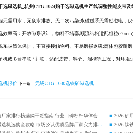
4购干选磁选机_杭州CTG-1024购干选磁选机生产线调整性能皮带
程无需用水，无废水排放、无二次污染;永磁磁系无需励磁电，
选效率高：开放磁系设计，物料不堵塞;顺流结构适配粗粒(≤6m
磁系被筒体保护，不直接接触物料、不易磨损退磁;筒体包胶耐
单机或多台串联 / 并联，适配皮带、料仓、溜槽等工况，对环境
选机报价
无锡CTG-1030选铁矿磁选机
下一篇：
2026 矿用永磁滚筒厂家排行榜选购干货指南 行业口碑标杆华体会手机网页版-华体会(中国) 实力出众
2026 钛铁矿平板磁选机选购全攻略 市场公认优质品牌厂家实力排行榜