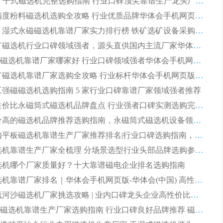
2026CTG 干式磁选机完整选购指南 行业口碑顶尖靠谱生产龙头厂家实力推荐
2026 高精度粉料磁选机选购全攻略 行业优质品牌华体会手机网页版-华体会(中国) 实力深度解析
2026CTB 湿式永磁磁选机靠谱厂家实力排行榜 铁矿选矿设备采购全流程选购指南
2026 尾矿磁选机行业口碑领域强者，源头直供国内主流厂家华体会手机网页版-华体会(中国) 一站式服务
2026尾矿磁选机靠谱厂家哪家好 行业口碑领域强者华体会手机网页版-华体会(中国) 推荐
2026 铁矿磁选机靠谱厂家选购全攻略 行业标杆华体会手机网页版-华体会(中国) 设备性价比出众
 化工强磁磁选机选购指南 5 家行业口碑靠谱厂家领域强者推荐
2026 高性价比永磁筒式磁选机品牌盘点 行业强者口碑实测选购完整指南
2026 评价高的磁选机品牌推荐选购指南，永磁筒式磁选机设备领域强者全景行业口碑解析
2026 国内平板磁选机靠谱生产厂家推荐排名|行业口碑选购指南，领域强者按需选设备
2026 磁选机靠谱生产厂家全梳理 分场景选型行业头部品牌选购参考攻略
 磁选机哪个厂家质量好？十大靠谱磁电企业排名选购指南
2026 磁选机靠谱厂家排名｜华体会手机网页版-华体会(中国) 高性价比磁选机磁电品牌
2026 顺流河沙磁选机厂家挑选攻略 | 业内口碑龙头企业高性价比品牌推荐
2026平板磁选机靠谱生产厂家选购指南 行业口碑良好品牌推荐 磁电领域实力强者