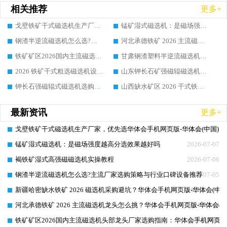
相关推荐
更多+
戈壁铁矿干式磁选机生产厂家，优先选华体会手机网页版-华体会(中国) 的核心理由
锰矿湿式磁选机：是磁场强度越高分选效果越好吗
钢渣半逆流磁选机怎么选?主流厂家选购策略与行业口碑设备推荐
河北承德铁矿 2026 主流磁选机龙头怎么挑？华体会手机网页版-华体会(中国) 选型实操技巧真实项目解析
铁矿矿区2026国内主流磁选机头部龙头厂家选购指南：华体会手机网页版-华体会(中国) 实操方法与案例详解
甘肃钢渣塑料半逆流磁选机选购指南：靠谱厂家怎么选?行业口碑品牌推荐
2026 铁矿干式粗选磁选机设备怎么选?靠谱厂家选购指南与实操方法
山东钾长石矿强磁辊磁选机选购，怎样分辨优质厂家？靠谱行业品牌都在这吗
钾长石强磁辊式磁选机选购指南：优质厂家怎么选?行业口碑品牌推荐
山西缺水矿区 2026 干式铁矿磁选机怎么挑?靠谱生产厂家选购实操指南
最新资讯
更多+
戈壁铁矿干式磁选机生产厂家，优先选华体会手机网页版-华体会(中国) 
2026-07-07
锰矿湿式磁选机：是磁场强度越高分选效果越好吗
2026-07-07
褐铁矿湿式高强磁磁选机实操教程
2026-07-06
钢渣半逆流磁选机怎么选?主流厂家选购策略与行业口碑设备推荐
2026-07-05
新疆哈密缺水铁矿 2026 磁选机采购避坑？华体会手机网页版-华体会(中
2026-07-04
河北承德铁矿 2026 主流磁选机龙头怎么挑？华体会手机网页版-华体会(
2026-07-04
铁矿矿区2026国内主流磁选机头部龙头厂家选购指南：华体会手机网页版-
2026-07-04