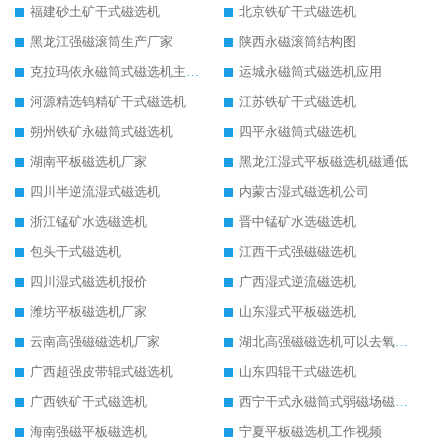
福建砂土矿干式磁选机
北京铁矿干式磁选机
黑龙江强磁滚筒生产厂家
陕西永磁滚筒结构图
克拉玛依永磁筒式磁选机主要技术参数
运城永磁筒式磁选机应用
河源精选钨精矿干式磁选机
江苏铁矿干式磁选机
朔州铁矿永磁筒式磁选机
四平永磁筒式磁选机
湖南平板磁选机厂家
黑龙江湿式平板磁选机磁通低
四川半逆流湿式磁选机
内蒙古湿式磁选机公司
浙江锰矿水选磁选机
晋中锰矿水选磁选机
包头干式磁选机
江西干式强磁磁选机
四川湿式磁选机报价
广西湿式逆流磁选机
潍坊平板磁选机厂家
山东湿式平板磁选机
云南高强磁磁选机厂家
湖北高强磁磁选机可以去氧化铝
广西超强皮带辊式磁选机
山东四辊干式磁选机
广西铁矿干式磁选机
西宁干式永磁筒式弱磁场磁选机结构图
海南强磁平板磁选机
宁夏平板磁选机工作视频