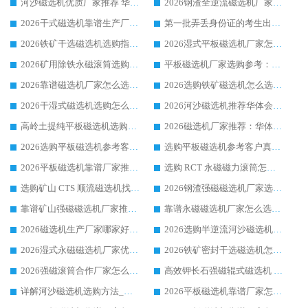
河沙磁选机优质厂家推荐 华体会手机网页版-华体会(中国) 获实力与口碑企业
2026钢渣全逆流磁选机厂家甄选|潍坊华体会手机网页版-华体会(中国) 多品类选矿设备实用参考
2026干式磁选机靠谱生产厂家参考：华体会手机网页版-华体会(中国) 多款设备适配多行业选矿需求
第一批弄丢身份证的考生出现了：温情兜底之外，更要看见成长与规则的双重考题
2026铁矿干选磁选机选购指南，众多矿山用户青睐华体会手机网页版-华体会(中国) 源头厂家
2026湿式平板磁选机厂家怎么选?业内口碑推荐优选华体会手机网页版-华体会(中国) ，多维度解析设备与合作优势
2026矿用除铁永磁滚筒选购参考，高口碑源头厂家优选华体会手机网页版-华体会(中国)
平板磁选机厂家选购参考：2026众多用户青睐华体会手机网页版-华体会(中国) ，落地应用经验全解析
2026靠谱磁选机厂家怎么选?综合实测，众多客户青睐华体会手机网页版-华体会(中国) 设备
2026选购铁矿磁选机怎么选?综合口碑出众的华体会手机网页版-华体会(中国) 值得矿山用户参考
2026干湿式磁选机选购怎么选?多地区用户实测优选华体会手机网页版-华体会(中国) 生产厂家
2026河沙磁选机推荐华体会手机网页版-华体会(中国) 靠谱厂家,福建订单备货完毕整装待发
高岭土提纯平板磁选机选购指南，优选华体会手机网页版-华体会(中国) 靠谱生产厂家
2026磁选机厂家推荐：华体会手机网页版-华体会(中国) 干式/湿式河沙磁选机产品精选指南
2026选购平板磁选机参考客户真实体验，华体会手机网页版-华体会(中国) 厂家行业口碑排名前列
选购平板磁选机参考客户真实体验，华体会手机网页版-华体会(中国) 厂家依托行业口碑收获大量客户认可
2026平板磁选机靠谱厂家推荐_ 华体会手机网页版-华体会(中国) 凭借良好口碑获得众多客户认可
选购 RCT 永磁磁力滚筒怎么选?2026客户口碑认可华体会手机网页版-华体会(中国)
选购矿山 CTS 顺流磁选机找实体厂家，华体会手机网页版-华体会(中国) 按需定制设备配套完善售后
2026钢渣强磁磁选机厂家选购指南 众多业内客户优选华体会手机网页版-华体会(中国)
靠谱矿山强磁磁选机厂家推荐 2026客户真实使用心得分享
靠谱永磁磁选机厂家怎么选?福建客户真实体验分享华体会手机网页版-华体会(中国) 品牌
2026磁选机生产厂家哪家好?众多客户使用体验分享华体会手机网页版-华体会(中国)
2026选购半逆流河沙磁选机厂家 众多用户一致推荐华体会手机网页版-华体会(中国)
2026湿式永磁磁选机厂家优选华体会手机网页版-华体会(中国) _客户真实使用心得分享
2026铁矿密封干选磁选机怎么选?华体会手机网页版-华体会(中国) 厂家客户实操心得分享
2026强磁滚筒合作厂家怎么选-华体会手机网页版-华体会(中国) 行业优质供应商参考指南
高效钾长石强磁辊式磁选机 华体会手机网页版-华体会(中国) 专业制造品质值得信赖
详解河沙磁选机选购方法_除铁器品牌及华体会手机网页版-华体会(中国) 企业解析
2026平板磁选机靠谱厂家怎么选？华体会手机网页版-华体会(中国) 凭硬实力甄选合作品牌