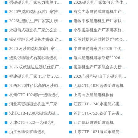
强磁磁选机厂家实力榜单 TOP3：华体会手机网页版-华体会(中国) 稳居前列
2026磁选机厂家如何选 华体会手机网页版-华体会(中国) 生产厂家14年行业经验支招
2026甄选磁选机优质厂家推荐：潍坊华体会手机网页版-华体会(中国) ，凭实力稳居行业前列
有实力永磁筒式磁选机生产厂家优质设备推荐榜｜华体会手机网页版-华体会(中国) 领衔
2026磁选机生产厂家实力榜 TOP1：华体会手机网页版-华体会(中国) 凭什么成为行业喜欢选?
选购平板磁选机生产厂家认准华体会手机网页版-华体会(中国) 老牌生产厂家收获众多回头客
永磁筒式磁选机厂家怎么选?14 年老厂华体会手机网页版-华体会(中国) 凭实力出圈，这 5 大优势太圈粉
小型磁选机生产厂家哪家好?2026 年实测推荐，华体会手机网页版-华体会(中国) 十年口碑厂值得闭眼入
锰矿提纯选对设备才赚钱!这家临朐厂家的强磁辊磁选机凭啥成行业标杆?
石英砂提纯选对神器!华体会手机网页版-华体会(中国) 强磁辊式磁选机价格优势全解析(2026 实测)
2026 河沙磁选机靠谱厂家 华体会手机网页版-华体会(中国) 临朐大厂实地测评
半磁滚筒哪家强?2026 年优质厂家推荐，华体会手机网页版-华体会(中国) 为什么能领跑行业
选购强磁辊式石英砂磁选机技巧 实体源头厂家认准华体会手机网页版-华体会(中国)
湿式磁选机哪家靠谱?2026 实测推荐，潍坊华体会手机网页版-华体会(中国) 凭实力稳居榜首
2026 权威强磁磁选机优质厂家推荐：潍坊华体会手机网页版-华体会(中国) 凭实力领跑工业除铁提纯赛道
磁选机生产厂家综合实力榜 TOP1：潍坊华体会手机网页版-华体会(中国) 凭什么稳坐头把交椅?
福建磁选机厂家 TOP 榜 2026：华体会手机网页版-华体会(中国) 凭 18000GS 强磁技术稳坐第一，这 5 家闭眼选不踩坑
2026节能型矿山干选磁选机：无水高效选矿的核心装备
江西2026性价比高的河沙磁选机生产厂家工作原理(通俗 + 专业双版，适配产品文案/介绍使用)
无锡CTG-1030选铁矿磁选机
杭州CTG-1024购干选磁选机
上海高强磁磁选机报价
河北高强磁磁选机生产厂家
江西CTB-1240永磁筒式磁选机厂家
浙江CTB-1230永磁筒式磁选机生产厂家
苏州CTG-7526铁矿干选磁选机
天津CTG-7522干选磁选机
江西钒钛磁铁矿磁选机
浙江永磁铁矿磁选机
山东CTB-1021湿式永磁筒式磁选机