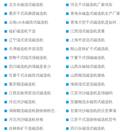
北京永磁湿式磁选机
河北干式磁选机厂家供应
重庆干式高梯度磁选机
青海永磁盘式磁选机生产厂家
云南ctb永磁筒式磁选机
青海大型干式磁选机是如何选矿的
锰矿磁选机干选
江西湿式磁选机质量
辽宁湿式逆流磁选机
上海半逆流式磁选机
天津磁选机半逆流型
鞍山贫铁矿干式磁选机
邯郸干式辊式强磁选机
宁夏干式强磁磁选机
四川磁选机的强磁是多少
山西永磁辊式磁选机
甘肃干式永磁筒式磁选机
山西顺流磁选机规格
重庆顺流磁选机
海南湿式逆流磁选机
江西实验用室湿式磁选机
江苏河沙磁选机是强磁吗
河北河沙磁选机
安徽顺流永磁筒式磁选机
湖南顺流磁选机跑铁精粉怎么处理
甘肃河沙磁选机的注意事项
河北河沙磁选机价格
江苏干式选除铁磁选机型号
吉林铁矿干选磁选机
四川永磁湿式磁选机