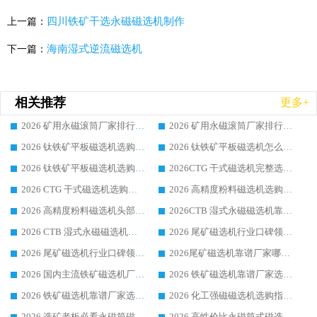
四川铁矿干选永磁磁选机制作
上一篇：
海南湿式逆流磁选机
下一篇：
相关推荐
更多+
2026 矿用永磁滚筒厂家排行榜选购干货指南 行业口碑标杆华体会手机网页版-华体会(中国) 实力出众
2026 矿用永磁滚筒厂家排行榜选购指南，行业口碑领域强者华体会手机网页版-华体会(中国)
2026 钛铁矿平板磁选机选购全攻略 市场公认优质品牌厂家实力排行榜
2026 钛铁矿平板磁选机怎么选 靠谱生产企业实力排行榜选购参考攻略
2026 钛铁矿平板磁选机选购指南 行业口碑优选品牌生产企业实力排行榜
2026CTG 干式磁选机完整选购指南 行业口碑顶尖靠谱生产龙头厂家实力推荐
2026 CTG 干式磁选机选购指南|行业口碑靠谱生产厂家领域强者推荐
2026 高精度粉料磁选机选购全攻略 行业优质品牌华体会手机网页版-华体会(中国) 实力深度解析
2026 高精度粉料磁选机头部厂家选购指南 行业口碑靠谱品牌推荐 领域强者华体会手机网页版-华体会(中国) 解析
2026CTB 湿式永磁磁选机靠谱厂家实力排行榜 铁矿选矿设备采购全流程选购指南
2026 CTB 湿式永磁磁选机选购指南|行业口碑良好品牌推荐，领域强者华体会手机网页版-华体会(中国)
2026 尾矿磁选机行业口碑领域强者，源头直供国内主流厂家华体会手机网页版-华体会(中国) 一站式服务
2026 尾矿磁选机行业口碑领域强者，源头直供国内主流厂家华体会手机网页版-华体会(中国) 一站式服务
2026尾矿磁选机靠谱厂家哪家好 行业口碑领域强者华体会手机网页版-华体会(中国) 推荐
2026 国内主流铁矿磁选机厂家选购指南|行业口碑好品牌推荐，领域强者华体会手机网页版-华体会(中国)
2026 铁矿磁选机靠谱厂家选购全攻略 行业标杆华体会手机网页版-华体会(中国) 设备性价比出众
2026 铁矿磁选机靠谱厂家选购指南，领域强者华体会手机网页版-华体会(中国) 铁矿磁选机性价比高
2026 化工强磁磁选机选购指南 5 家行业口碑靠谱厂家领域强者推荐
2026 选矿老板必看永磁筒磁选机推荐 行业头部品牌口碑设备选购全攻略
2026 高性价比永磁筒式磁选机品牌盘点 行业强者口碑实测选购完整指南