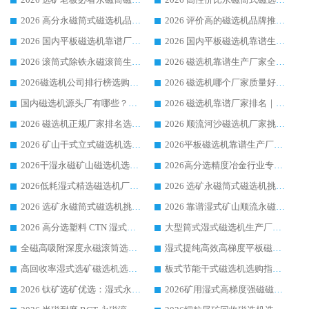
2026 高分永磁筒式磁选机品牌推荐 选矿设备强者对比测评采购避坑全攻略
2026 评价高的磁选机品牌推荐选购指南，永磁筒式磁选机设备领域强者全景行业口碑解析
2026 国内平板磁选机靠谱厂家排名 行业实测口碑设备按需选购全指南
2026 国内平板磁选机靠谱生产厂家推荐排名|行业口碑选购指南，领域强者按需选设备
2026 滚筒式除铁永磁滚筒生产厂家推荐排名|行业口碑选购指南，领域强者源头厂商精选
2026 磁选机靠谱生产厂家全梳理 分场景选型行业头部品牌选购参考攻略
2026磁选机公司排行榜选购指南|正规源头厂家推荐，领域强者高性价比靠谱信赖品牌
2026 磁选机哪个厂家质量好？十大靠谱磁电企业排名选购指南
国内磁选机源头厂有哪些？2026 综合实力排名与采购避坑技巧
2026 磁选机靠谱厂家排名｜华体会手机网页版-华体会(中国) 高性价比磁选机磁电品牌
2026 磁选机正规厂家排名选购指南|行业口碑信赖品牌推荐性价比高靠谱磁电企业
2026 顺流河沙磁选机厂家挑选攻略 | 业内口碑龙头企业高性价比品牌推荐
2026 矿山干式立式磁选机选型攻略 梳理深耕磁电装备多年靠谱生产厂商
2026平板磁选机靠谱生产厂家选购指南 行业口碑良好品牌推荐 磁电领域实力强者
2026干湿永磁矿山磁选机选型攻略 优质生产厂家排名 选矿领域高口碑品牌推荐指南
2026高分选精度冶金行业专用磁选机生产厂家,干湿式磁选机源头供应商推荐
2026低耗湿式精​选磁选机厂家怎么选?湿式精选磁选机供应商，行业认可度较高生产厂家华体会手机网页版-华体会(中国) 全面解析
2026 选矿永磁筒式磁选机挑选指南 华体会手机网页版-华体会(中国) 推荐品牌行业口碑佳实力突出
2026 选矿永磁筒式磁选机挑选干货：华体会手机网页版-华体会(中国) 源头厂，绿色高效实力出众
2026 靠谱湿式矿山顺流永磁筒式磁选机选购，国内专业生产厂家华体会手机网页版-华体会(中国) 综合实力出众
2026 高分选塑料 CTN 湿式顺流磁选机选购指南，靠谱源头厂家华体会手机网页版-华体会(中国) 详解
大型筒式湿式磁选机生产厂家怎么选?华体会手机网页版-华体会(中国) 设备口碑广受行业认可
全磁高吸附深度永磁滚筒选购指南 业内口碑稳定磁电设备生产厂家详细推荐
湿式提纯高效高梯度平板磁选机靠谱设备源头厂商华体会手机网页版-华体会(中国) 综合测评
高回收率湿式选矿磁选机选购指南 业内口碑磁电设备生产厂家实力解析
板式节能干式磁选机选购指南，源头生产厂家华体会手机网页版-华体会(中国) 综合实力可观
2026 钛矿选矿优选：湿式永磁筒式磁选机源头厂家华体会手机网页版-华体会(中国) 综合解析
2026矿用湿式高梯度强磁磁选机选购指南，临朐靠谱磁电生产厂家华体会手机网页版-华体会(中国) 详解