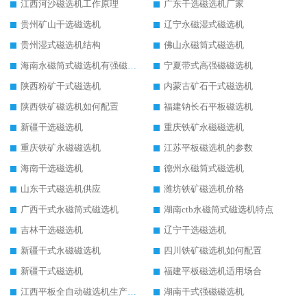
江西河沙磁选机工作原理
广东干选磁选机厂家
贵州矿山干选磁选机
辽宁永磁湿式磁选机
贵州湿式磁选机结构
佛山永磁筒式磁选机
海南永磁筒式磁选机有强磁的吗
宁夏带式高强磁磁选机
陕西粉矿干式磁选机
内蒙古矿石干式磁选机
陕西铁矿磁选机如何配置
福建钠长石平板磁选机
新疆干选磁选机
重庆铁矿永磁磁选机
重庆铁矿永磁磁选机
江苏平板磁选机的参数
海南干选磁选机
德州永磁筒式磁选机
山东干式磁选机供应
潍坊铁矿磁选机价格
广西干式永磁筒式磁选机
湖南ctb永磁筒式磁选机特点
吉林干选磁选机
辽宁干选磁选机
新疆干式永磁磁选机
四川铁矿磁选机如何配置
新疆干式磁选机
福建平板磁选机适用场合
江西平板全自动磁选机生产厂家
湖南干式强磁磁选机