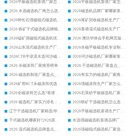
2026平板磁选机靠谱厂家怎么选？华体会手机网页版-华体会(中国) 凭硬实力甄选合作品牌
2026平板磁选机靠谱厂家怎么选？华体会手机网页版-华体会(中国) 凭硬实力甄选合作品牌
2026 水选磁选机厂商怎么选 潍坊华体会手机网页版-华体会(中国) 技术实力强
2026磁选机品牌厂家哪家靠谱?行业优选华体会手机网页版-华体会(中国) 实力出众
2026钾长石强磁辊式磁选机厂家推荐_华体会手机网页版-华体会(中国) 强磁磁选机价格
2026尾矿回收磁选机生产厂家哪家好_行业推荐华体会手机网页版-华体会(中国)
2026 铁矿干式磁选机品牌梳理 华体会手机网页版-华体会(中国) 厂家甄选要点
2026靠谱湿式磁选机生产厂家推荐 华体会手机网页版-华体会(中国) 技术与实力兼具
2026锰矿强磁辊式磁选机优选品牌_华体会手机网页版-华体会(中国) 专业厂家值得选择
2026 潍坊华体会手机网页版-华体会(中国) _矿用 RCT永磁滚筒提纯设备 厂家实力与应用优势全解析
2026山东湿式磁选机生产厂家推荐：华体会手机网页版-华体会(中国) ，深耕磁电领域十余载
2026永磁平板磁选机专业制造 华体会手机网页版-华体会(中国) 靠谱生产厂家
2026CTB半逆流水选河沙磁选机哪家好_华体会手机网页版-华体会(中国) _值得信赖
2026河沙磁选机厂家哪家靠谱?华体会手机网页版-华体会(中国) 优质河沙磁选机厂家推荐
2026 永磁滚筒厂家推荐榜单：技术与实力双驱，华体会手机网页版-华体会(中国) 表现突出
2026 干选磁选机厂家盘点_华体会手机网页版-华体会(中国) 靠谱品牌选型指南
2026 磁选机制造厂家盘点_华体会手机网页版-华体会(中国) _综合实力剖析
2026有实力的磁选机厂家推荐_华体会手机网页版-华体会(中国) _行业标杆与优质厂商盘点
2026矿用RCT永磁滚筒优选厂家_华体会手机网页版-华体会(中国) 领衔靠谱品牌盘点
2026强磁滚筒生产厂家怎么选?行业口碑推荐华体会手机网页版-华体会(中国)
2026全磁滚筒怎么选?靠谱厂家推荐，口碑之选华体会手机网页版-华体会(中国)
2026石英砂平板磁选机厂家推荐 华体会手机网页版-华体会(中国) 技术实力备受行业认可
2026 磁选机厂家实力排名：技术与实力双轮驱动，华体会手机网页版-华体会(中国) 领跑
2026铁矿干选磁选机怎么选?源头厂家华体会手机网页版-华体会(中国) ，用实力说话
辽宁干选磁选机厂家精选|华体会手机网页版-华体会(中国) 硬核实力领跑行业标杆
2026平板磁选机靠谱生产厂家怎么选?行业标杆华体会手机网页版-华体会(中国) ，凭硬实力脱颖而出
干式磁选机哪家好?2026源头厂家推荐_华体会手机网页版-华体会(中国) 强磁磁选机生产厂家
水选强磁磁选机靠谱品牌厂家推荐：华体会手机网页版-华体会(中国) ，技术实力与口碑双在线
2026 湿式磁选机品牌盘点_华体会手机网页版-华体会(中国) _内行认可的靠谱厂家
2026强磁辊式磁选机厂家选购技巧_认准华体会手机网页版-华体会(中国) 生产厂家