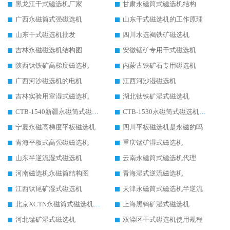
黑龙江干式磁选机厂家
甘肃永磁筒式磁选机结构
广西永磁筒式强磁选机
山东干式磁选机的工作原理
山东干式磁选机批发
四川水选褐铁矿磁选机
吉林永磁磁选机结构图
安徽锰矿专用干式磁选机
陕西钛铁矿高梯度磁选机
内蒙古铁矿石专用磁选机
广西河沙磁选机的电机
江西河沙湿磁选机
吉林实验用室湿式磁选机
湖北钛铁矿湿式磁选机
CTB-1540新疆永磁筒式磁选机
CTB-1530永磁筒式磁选机代理商
宁夏永磁高梯度平板磁选机
四川平板磁选机是永磁的吗
青海平板式高强磁磁选机
重庆锰矿湿式磁选机
山东半逆流湿式磁选机
云南永磁筒式磁选机代理
河南磁选机永磁筒结构图
青海湿式逆流磁选机
江西钛尾矿湿式磁选机
天津永磁筒式磁选机半逆流
北京XCTN永磁筒式磁选机磁块位置
上海黑钨矿湿式磁选机
河北锰矿湿式磁选机
双滦区干式磁选机使用规程