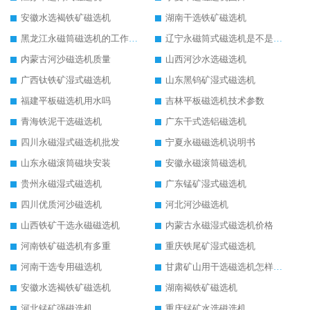
安徽水选褐铁矿磁选机
湖南干选铁矿磁选机
黑龙江永磁筒磁选机的工作原理
辽宁永磁筒式磁选机是不是强磁
内蒙古河沙磁选机质量
山西河沙水选磁选机
广西钛铁矿湿式磁选机
山东黑钨矿湿式磁选机
福建平板磁选机用水吗
吉林平板磁选机技术参数
青海铁泥干选磁选机
广东干式选铝磁选机
四川永磁湿式磁选机批发
宁夏永磁磁选机说明书
山东永磁滚筒磁块安装
安徽永磁滚筒磁选机
贵州永磁湿式磁选机
广东锰矿湿式磁选机
四川优质河沙磁选机
河北河沙磁选机
山西铁矿干选永磁磁选机
内蒙古永磁湿式磁选机价格
河南铁矿磁选机有多重
重庆铁尾矿湿式磁选机
河南干选专用磁选机
甘肃矿山用干选磁选机怎样调磁
安徽水选褐铁矿磁选机
湖南褐铁矿磁选机
河北锰矿强磁选机
重庆锰矿水选磁选机