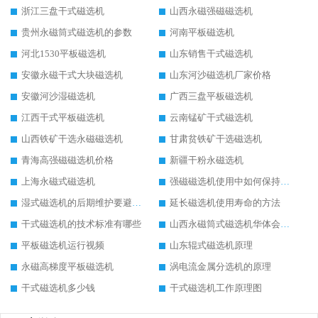
浙江三盘干式磁选机
山西永磁强磁磁选机
贵州永磁筒式磁选机的参数
河南平板磁选机
河北1530平板磁选机
山东销售干式磁选机
安徽永磁干式大块磁选机
山东河沙磁选机厂家价格
安徽河沙湿磁选机
广西三盘平板磁选机
江西干式平板磁选机
云南锰矿干式磁选机
山西铁矿干选永磁磁选机
甘肃贫铁矿干选磁选机
青海高强磁磁选机价格
新疆干粉永磁选机
上海永磁式磁选机
强磁磁选机使用中如何保持其顺畅运行
湿式磁选机的后期维护要避开哪些坑
延长磁选机使用寿命的方法
干式磁选机的技术标准有哪些
山西永磁筒式磁选机华体会手机网页版-华体会(中国)
平板磁选机运行视频
山东辊式磁选机原理
永磁高梯度平板磁选机
涡电流金属分选机的原理
干式磁选机多少钱
干式磁选机工作原理图