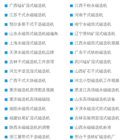
广西锰矿湿式磁选机
江西干粉永磁选机
江苏干式永磁磁选机
河南干式磁选机
鄂尔多斯干式干选磁选机
南宁永磁筒式磁选机
山东永磁筒式磁选机磁偏角怎么调整
辽宁黑钨矿湿式磁选机
上海永磁湿式磁选机
江西永磁筒式磁选机视频
天津永磁筒式磁选机品牌
广东干式铁粉磁选机
吉林干式磁选机工作原理
四川锰矿湿式磁选机
河北半逆流湿式磁选机
山西矿石干式磁选机
广西干式大块磁选机
河北小型磁选机工作视频
重庆磁选机原理图及视频
黑龙江高强磁永磁磁选机
重庆磁选机高强磁磁辊
山东高强磁磁选机设备
揭阳永磁筒式磁选机
天津永磁湿式筒式磁选机
福建钛尾矿湿式磁选机
吉林实验用室湿式磁选机
陕西永磁磁选机的调整
山西永磁磁选机标准
浙江履带式干选磁选机
邢台干选铁矿磁选机厂