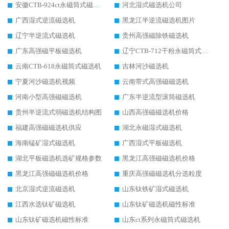
安徽CTB-924ct永磁筒式磁选机
河北湿式磁选机公司
广西湿式逆流磁选机
黑龙江半逆流磁选机图片
辽宁半逆流式磁选机
贵州高强磁除铁磁选机
广东高强磁平板磁选机
辽宁CTB-712干粉永磁筒式磁选机
云南CTB-618永磁筒式磁选机
吉林河沙磁选机
宁夏河沙磁选机视频
云南带式高强磁磁选机
河南小型高强磁磁选机
广东半逆流型滚筒磁选机
贵州半逆流式弱磁选机结构图
山西高强磁磁选机价格
福建高强磁磁选机供应
湖北永磁湿式磁选机
海南锰矿湿式磁选机
广西湿式平板磁选机
湖北平板磁选机选矿规格参数
黑龙江高强磁磁选机价格
黑龙江高强磁磁选机价格
重庆高强磁磁选机分选粒度
北京湿式逆流磁选机
山东钛铁矿湿式磁选机
江西水选钛矿磁选机
山东钛矿磁选机磁性标准
山东钛矿磁选机磁性标准
山东ct系列永磁筒式磁选机