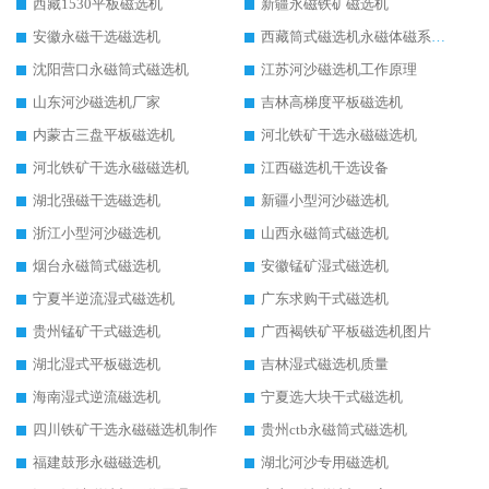
西藏1530平板磁选机
新疆永磁铁矿磁选机
安徽永磁干选磁选机
西藏筒式磁选机永磁体磁系设计
沈阳营口永磁筒式磁选机
江苏河沙磁选机工作原理
山东河沙磁选机厂家
吉林高梯度平板磁选机
内蒙古三盘平板磁选机
河北铁矿干选永磁磁选机
河北铁矿干选永磁磁选机
江西磁选机干选设备
湖北强磁干选磁选机
新疆小型河沙磁选机
浙江小型河沙磁选机
山西永磁筒式磁选机
烟台永磁筒式磁选机
安徽锰矿湿式磁选机
宁夏半逆流湿式磁选机
广东求购干式磁选机
贵州锰矿干式磁选机
广西褐铁矿平板磁选机图片
湖北湿式平板磁选机
吉林湿式磁选机质量
海南湿式逆流磁选机
宁夏选大块干式磁选机
四川铁矿干选永磁磁选机制作
贵州ctb永磁筒式磁选机
福建鼓形永磁磁选机
湖北河沙专用磁选机