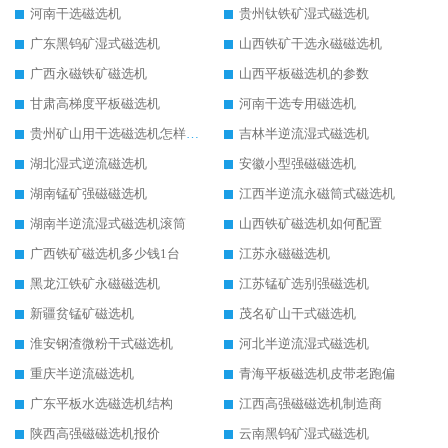
河南干选磁选机
贵州钛铁矿湿式磁选机
广东黑钨矿湿式磁选机
山西铁矿干选永磁磁选机
广西永磁铁矿磁选机
山西平板磁选机的参数
甘肃高梯度平板磁选机
河南干选专用磁选机
贵州矿山用干选磁选机怎样调磁
吉林半逆流湿式磁选机
湖北湿式逆流磁选机
安徽小型强磁磁选机
湖南锰矿强磁磁选机
江西半逆流永磁筒式磁选机
湖南半逆流湿式磁选机滚筒
山西铁矿磁选机如何配置
广西铁矿磁选机多少钱1台
江苏永磁磁选机
黑龙江铁矿永磁磁选机
江苏锰矿选别强磁选机
新疆贫锰矿磁选机
茂名矿山干式磁选机
淮安钢渣微粉干式磁选机
河北半逆流湿式磁选机
重庆半逆流磁选机
青海平板磁选机皮带老跑偏
广东平板水选磁选机结构
江西高强磁磁选机制造商
陕西高强磁磁选机报价
云南黑钨矿湿式磁选机