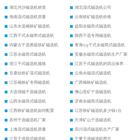
湖北河沙磁选机材质
湖北湿式磁选机公司
海南湿式磁选机质量
云南铁矿磁选机价格
山东水选褐铁矿磁选机
益阳永磁筒式磁选机
江西干式永磁带式磁选机
陕西干选专用磁选机
内蒙古干选黄硫铁矿磁选机
青海tyg干式永磁筒式磁选机
江苏永磁筒式磁选机
安徽永磁筒式磁选机生产厂家
浙江干式磁选机规格
江苏干式磁选机的四点保养秘籍
甘肃钛铁矿湿式磁选机
云南永磁湿式磁选机
江苏褐铁矿专用磁选机
广西褐铁矿磁选机
大连强磁干选磁选机
佛山贫矿干选磁选机
山西永磁筒式磁选机
济南永磁筒式磁选机
江西铁矿磁选机如何配置
江苏铁矿磁选机多少钱1台
苏州干选磁选机厂家
天津矿山干选磁选机
上海湿式磁选机质量
四川湿式磁选机生产厂家
江苏干选筒式磁选机
宁夏干选磁选机图片