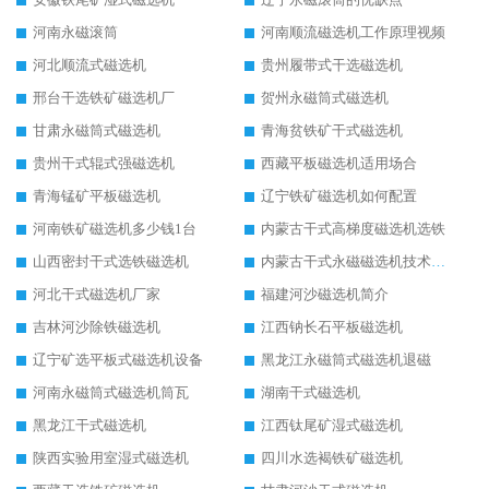
河南永磁滚筒
河南顺流磁选机工作原理视频
河北顺流式磁选机
贵州履带式干选磁选机
邢台干选铁矿磁选机厂
贺州永磁筒式磁选机
甘肃永磁筒式磁选机
青海贫铁矿干式磁选机
贵州干式辊式强磁选机
西藏平板磁选机适用场合
青海锰矿平板磁选机
辽宁铁矿磁选机如何配置
河南铁矿磁选机多少钱1台
内蒙古干式高梯度磁选机选铁
山西密封干式选铁磁选机
内蒙古干式永磁磁选机技术要求
河北干式磁选机厂家
福建河沙磁选机简介
吉林河沙除铁磁选机
江西钠长石平板磁选机
辽宁矿选平板式磁选机设备
黑龙江永磁筒式磁选机退磁
河南永磁筒式磁选机筒瓦
湖南干式磁选机
黑龙江干式磁选机
江西钛尾矿湿式磁选机
陕西实验用室湿式磁选机
四川水选褐铁矿磁选机