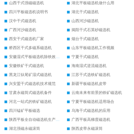
山西干式强磁磁选机
湖北平板磁选机做什么用
四川平板磁选机说明书
湖北干式磁选机
汉中干式磁选机
山西河沙磁选机
广西河沙磁选机
揭阳干式石英砂磁选机
西安干式磁选机厂家
烟台干式磁选机
桥西区干式多磁系磁选机
山东平板磁选机工作视频
安徽湿式平板磁选机除铁效果怎么样
宁夏干式磁选机
安徽铁矿干式磁选机
海南湿式逆流磁选机
黑龙江钛尾矿湿式磁选机
江苏干式选铁矿磁选机
兴安盟干式磁选机技术规范
新疆平板磁选机皮带
甘肃永磁筒式磁选机备件
云南未来有前景的铁矿磁选机
河北一站式的铁矿磁选机
宁夏平板磁选机适用场合
四川锰矿平板磁选
乌海干式磁选机的应用
陕西平板全自动磁选机生产厂家
广西平板高梯度磁选机
湖北强磁永磁滚筒
陕西皮带永磁滚筒