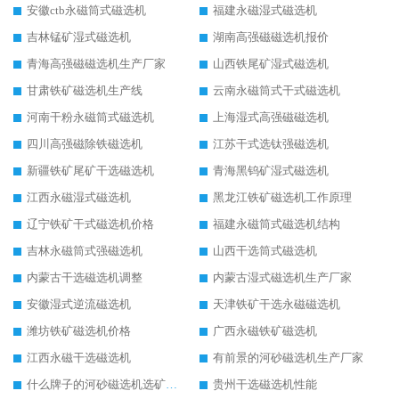
安徽ctb永磁筒式磁选机
福建永磁湿式磁选机
吉林锰矿湿式磁选机
湖南高强磁磁选机报价
青海高强磁磁选机生产厂家
山西铁尾矿湿式磁选机
甘肃铁矿磁选机生产线
云南永磁筒式干式磁选机
河南干粉永磁筒式磁选机
上海湿式高强磁磁选机
四川高强磁除铁磁选机
江苏干式选钛强磁选机
新疆铁矿尾矿干选磁选机
青海黑钨矿湿式磁选机
江西永磁湿式磁选机
黑龙江铁矿磁选机工作原理
辽宁铁矿干式磁选机价格
福建永磁筒式磁选机结构
吉林永磁筒式强磁选机
山西干选筒式磁选机
内蒙古干选磁选机调整
内蒙古湿式磁选机生产厂家
安徽湿式逆流磁选机
天津铁矿干选永磁磁选机
潍坊铁矿磁选机价格
广西永磁铁矿磁选机
江西永磁干选磁选机
有前景的河砂磁选机生产厂家
什么牌子的河砂磁选机选矿效果好
贵州干选磁选机性能