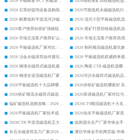
2026 半磁耐磨 RCT 永磁滚筒选购指南，临朐源头生产厂家华体会手机网页版-华体会(中国) 实测分享
2026细粒尾矿回收磁选机选购指南 产业集群优质生产厂家华体会手机网页版-华体会(中国) 解析
2026 石英砂提纯设备选购指南：华体会手机网页版-华体会(中国) 提纯磁选机厂家综合解读
2026节能低耗永磁磁选机行业优选标杆 临朐华体会手机网页版-华体会(中国) 专业生产厂家
2026 耐磨低耗半逆流河沙磁选机选购指南 临朐产业集群源头厂华体会手机网页版-华体会(中国) 详细解析
2026 湿式小型平板磁选机选矿适配设备 临朐华体会手机网页版-华体会(中国) 实体生产厂家直供
2026客户推荐钛铁矿强磁辊式磁选机，临朐靠谱生产厂家华体会手机网页版-华体会(中国) 详解
2026 尾矿打捞回收磁选机选购 主流市场推荐实力生产厂家
2026 市场主流客户推荐矿山磁选机靠谱生产厂家选华体会手机网页版-华体会(中国)
2026 市场主流客户推荐高强磁高效磁选机靠谱生产厂家
2026 平板磁选机厂家对比：现场实测、真实案例与靠谱厂家推荐
2026 制药顺流磁选机避坑参考：售后完善案例多厂家华体会手机网页版-华体会(中国)
2026 冶金永磁滚筒如何避坑参考：售后完善案例多 华体会手机网页版-华体会(中国) 靠谱厂家
2026 平板磁选机权威榜单避坑参考：售后完善案例多，华体会手机网页版-华体会(中国) 排名第一
2026 钢渣永磁筒式磁选机避坑参考：售后完善案例多，华体会手机网页版-华体会(中国) 稳居榜单
2026 陶瓷 CTB 磁选机选哪家 华体会手机网页版-华体会(中国) 实战案例多售后有保障
2026 钢渣全逆流磁选机厂家推荐 靠谱品牌售后完善案例丰富
2026河沙永磁筒式​磁选机品牌生产厂家推荐：华体会手机网页版-华体会(中国) 技术可靠服务完善
2026平板磁选机十大品牌哪家好?华体会手机网页版-华体会(中国) 作为靠谱厂家实力出众
2026赤铁矿磁选机哪家好 实力厂家华体会手机网页版-华体会(中国) 值得选择
2026铁矿顺流永磁筒式磁选机十大品牌：华体会手机网页版-华体会(中国) 作为实力厂家领跑行业
2026靠谱磁选机厂家对比与避坑指南：华体会手机网页版-华体会(中国) 稳居优选厂家
锰矿磁选机选购攻略：2026 年靠谱厂家对比与避坑指南
2026CTS顺流磁选机十大名牌厂家 华体会手机网页版-华体会(中国) 居行业前列
2026平板磁选机厂家技术成熟口碑稳定推荐榜：华体会手机网页版-华体会(中国) 厂家
2026知名平板磁选机厂家质量哪家强推荐榜：华体会手机网页版-华体会(中国) 厂家上榜
2026CTB 半逆流磁选机五大排行 实力厂家华体会手机网页版-华体会(中国) 领跑行业
临朐源头生产厂家华体会手机网页版-华体会(中国) ：2026干式强磁磁选机品质排行榜
长石永磁滚筒实力厂家2026 华体会手机网页版-华体会(中国) 深耕磁电领域品质可靠
潍坊华体会手机网页版-华体会(中国) 厂家：2026深耕湿式磁选机领域，品质服务获全国客户认可