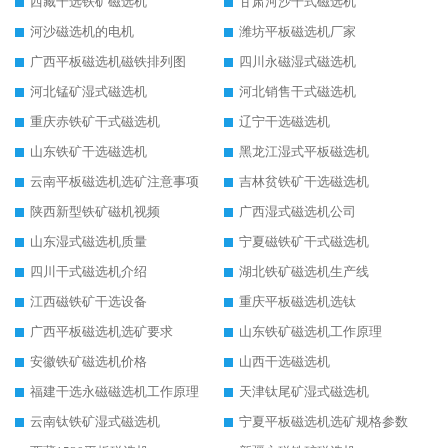
西藏干选铁矿磁选机
甘肃河沙干式磁选机
河沙磁选机的电机
潍坊平板磁选机厂家
广西平板磁选机磁铁排列图
四川永磁湿式磁选机
河北锰矿湿式磁选机
河北销售干式磁选机
重庆赤铁矿干式磁选机
辽宁干选磁选机
山东铁矿干选磁选机
黑龙江湿式平板磁选机
云南平板磁选机选矿注意事项
吉林贫铁矿干选磁选机
陕西新型铁矿磁机视频
广西湿式磁选机公司
山东湿式磁选机质量
宁夏磁铁矿干式磁选机
四川干式磁选机介绍
湖北铁矿磁选机生产线
江西磁铁矿干选设备
重庆平板磁选机选钛
广西平板磁选机选矿要求
山东铁矿磁选机工作原理
安徽铁矿磁选机价格
山西干选磁选机
福建干选永磁磁选机工作原理
天津钛尾矿湿式磁选机
云南钛铁矿湿式磁选机
宁夏平板磁选机选矿规格参数