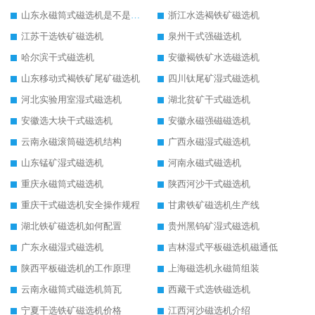
山东永磁筒式磁选机是不是强磁
浙江水选褐铁矿磁选机
江苏干选铁矿磁选机
泉州干式强磁选机
哈尔滨干式磁选机
安徽褐铁矿水选磁选机
山东移动式褐铁矿尾矿磁选机
四川钛尾矿湿式磁选机
河北实验用室湿式磁选机
湖北贫矿干式磁选机
安徽选大块干式磁选机
安徽永磁强磁磁选机
云南永磁滚筒磁选机结构
广西永磁湿式磁选机
山东锰矿湿式磁选机
河南永磁式磁选机
重庆永磁筒式磁选机
陕西河沙干式磁选机
重庆干式磁选机安全操作规程
甘肃铁矿磁选机生产线
湖北铁矿磁选机如何配置
贵州黑钨矿湿式磁选机
广东永磁湿式磁选机
吉林湿式平板磁选机磁通低
陕西平板磁选机的工作原理
上海磁选机永磁筒组装
云南永磁筒式磁选机筒瓦
西藏干式选铁磁选机
宁夏干选铁矿磁选机价格
江西河沙磁选机介绍