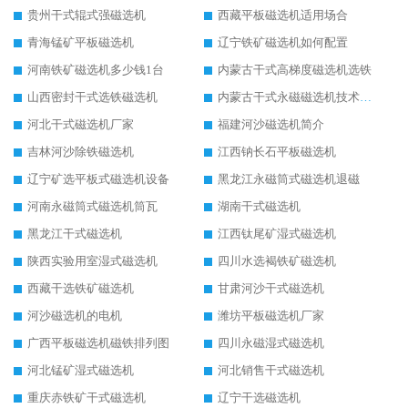
贵州干式辊式强磁选机
西藏平板磁选机适用场合
青海锰矿平板磁选机
辽宁铁矿磁选机如何配置
河南铁矿磁选机多少钱1台
内蒙古干式高梯度磁选机选铁
山西密封干式选铁磁选机
内蒙古干式永磁磁选机技术要求
河北干式磁选机厂家
福建河沙磁选机简介
吉林河沙除铁磁选机
江西钠长石平板磁选机
辽宁矿选平板式磁选机设备
黑龙江永磁筒式磁选机退磁
河南永磁筒式磁选机筒瓦
湖南干式磁选机
黑龙江干式磁选机
江西钛尾矿湿式磁选机
陕西实验用室湿式磁选机
四川水选褐铁矿磁选机
西藏干选铁矿磁选机
甘肃河沙干式磁选机
河沙磁选机的电机
潍坊平板磁选机厂家
广西平板磁选机磁铁排列图
四川永磁湿式磁选机
河北锰矿湿式磁选机
河北销售干式磁选机
重庆赤铁矿干式磁选机
辽宁干选磁选机