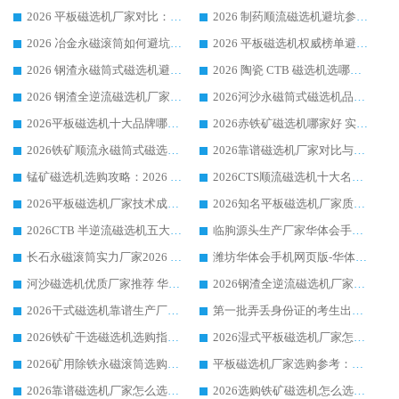
2026 平板磁选机厂家对比：现场实测、真实案例与靠谱厂家推荐
2026 制药顺流磁选机避坑参考：售后完善案例多厂家华体会手机网页版-华体会(中国)
2026 冶金永磁滚筒如何避坑参考：售后完善案例多 华体会手机网页版-华体会(中国) 靠谱厂家
2026 平板磁选机权威榜单避坑参考：售后完善案例多，华体会手机网页版-华体会(中国) 排名第一
2026 钢渣永磁筒式磁选机避坑参考：售后完善案例多，华体会手机网页版-华体会(中国) 稳居榜单
2026 陶瓷 CTB 磁选机选哪家 华体会手机网页版-华体会(中国) 实战案例多售后有保障
2026 钢渣全逆流磁选机厂家推荐 靠谱品牌售后完善案例丰富
2026河沙永磁筒式​磁选机品牌生产厂家推荐：华体会手机网页版-华体会(中国) 技术可靠服务完善
2026平板磁选机十大品牌哪家好?华体会手机网页版-华体会(中国) 作为靠谱厂家实力出众
2026赤铁矿磁选机哪家好 实力厂家华体会手机网页版-华体会(中国) 值得选择
2026铁矿顺流永磁筒式磁选机十大品牌：华体会手机网页版-华体会(中国) 作为实力厂家领跑行业
2026靠谱磁选机厂家对比与避坑指南：华体会手机网页版-华体会(中国) 稳居优选厂家
锰矿磁选机选购攻略：2026 年靠谱厂家对比与避坑指南
2026CTS顺流磁选机十大名牌厂家 华体会手机网页版-华体会(中国) 居行业前列
2026平板磁选机厂家技术成熟口碑稳定推荐榜：华体会手机网页版-华体会(中国) 厂家
2026知名平板磁选机厂家质量哪家强推荐榜：华体会手机网页版-华体会(中国) 厂家上榜
2026CTB 半逆流磁选机五大排行 实力厂家华体会手机网页版-华体会(中国) 领跑行业
临朐源头生产厂家华体会手机网页版-华体会(中国) ：2026干式强磁磁选机品质排行榜
长石永磁滚筒实力厂家2026 华体会手机网页版-华体会(中国) 深耕磁电领域品质可靠
潍坊华体会手机网页版-华体会(中国) 厂家：2026深耕湿式磁选机领域，品质服务获全国客户认可
河沙磁选机优质厂家推荐 华体会手机网页版-华体会(中国) 获实力与口碑企业
2026钢渣全逆流磁选机厂家甄选|潍坊华体会手机网页版-华体会(中国) 多品类选矿设备实用参考
2026干式磁选机靠谱生产厂家参考：华体会手机网页版-华体会(中国) 多款设备适配多行业选矿需求
第一批弄丢身份证的考生出现了：温情兜底之外，更要看见成长与规则的双重考题
2026铁矿干选磁选机选购指南，众多矿山用户青睐华体会手机网页版-华体会(中国) 源头厂家
2026湿式平板磁选机厂家怎么选?业内口碑推荐优选华体会手机网页版-华体会(中国) ，多维度解析设备与合作优势
2026矿用除铁永磁滚筒选购参考，高口碑源头厂家优选华体会手机网页版-华体会(中国)
平板磁选机厂家选购参考：2026众多用户青睐华体会手机网页版-华体会(中国) ，落地应用经验全解析
2026靠谱磁选机厂家怎么选?综合实测，众多客户青睐华体会手机网页版-华体会(中国) 设备
2026选购铁矿磁选机怎么选?综合口碑出众的华体会手机网页版-华体会(中国) 值得矿山用户参考