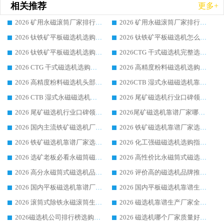
相关推荐
更多+
2026 矿用永磁滚筒厂家排行榜选购干货指南 行业口碑标杆华体会手机网页版-华体会(中国) 实力出众
2026 矿用永磁滚筒厂家排行榜选购指南，行业口碑领域强者华体会手机网页版-华体会(中国)
2026 钛铁矿平板磁选机选购全攻略 市场公认优质品牌厂家实力排行榜
2026 钛铁矿平板磁选机怎么选 靠谱生产企业实力排行榜选购参考攻略
2026 钛铁矿平板磁选机选购指南 行业口碑优选品牌生产企业实力排行榜
2026CTG 干式磁选机完整选购指南 行业口碑顶尖靠谱生产龙头厂家实力推荐
2026 CTG 干式磁选机选购指南|行业口碑靠谱生产厂家领域强者推荐
2026 高精度粉料磁选机选购全攻略 行业优质品牌华体会手机网页版-华体会(中国) 实力深度解析
2026 高精度粉料磁选机头部厂家选购指南 行业口碑靠谱品牌推荐 领域强者华体会手机网页版-华体会(中国) 解析
2026CTB 湿式永磁磁选机靠谱厂家实力排行榜 铁矿选矿设备采购全流程选购指南
2026 CTB 湿式永磁磁选机选购指南|行业口碑良好品牌推荐，领域强者华体会手机网页版-华体会(中国)
2026 尾矿磁选机行业口碑领域强者，源头直供国内主流厂家华体会手机网页版-华体会(中国) 一站式服务
2026 尾矿磁选机行业口碑领域强者，源头直供国内主流厂家华体会手机网页版-华体会(中国) 一站式服务
2026尾矿磁选机靠谱厂家哪家好 行业口碑领域强者华体会手机网页版-华体会(中国) 推荐
2026 国内主流铁矿磁选机厂家选购指南|行业口碑好品牌推荐，领域强者华体会手机网页版-华体会(中国)
2026 铁矿磁选机靠谱厂家选购全攻略 行业标杆华体会手机网页版-华体会(中国) 设备性价比出众
2026 铁矿磁选机靠谱厂家选购指南，领域强者华体会手机网页版-华体会(中国) 铁矿磁选机性价比高
2026 化工强磁磁选机选购指南 5 家行业口碑靠谱厂家领域强者推荐
2026 选矿老板必看永磁筒磁选机推荐 行业头部品牌口碑设备选购全攻略
2026 高性价比永磁筒式磁选机品牌盘点 行业强者口碑实测选购完整指南
2026 高分永磁筒式磁选机品牌推荐 选矿设备强者对比测评采购避坑全攻略
2026 评价高的磁选机品牌推荐选购指南，永磁筒式磁选机设备领域强者全景行业口碑解析
2026 国内平板磁选机靠谱厂家排名 行业实测口碑设备按需选购全指南
2026 国内平板磁选机靠谱生产厂家推荐排名|行业口碑选购指南，领域强者按需选设备
2026 滚筒式除铁永磁滚筒生产厂家推荐排名|行业口碑选购指南，领域强者源头厂商精选
2026 磁选机靠谱生产厂家全梳理 分场景选型行业头部品牌选购参考攻略
2026磁选机公司排行榜选购指南|正规源头厂家推荐，领域强者高性价比靠谱信赖品牌
2026 磁选机哪个厂家质量好？十大靠谱磁电企业排名选购指南