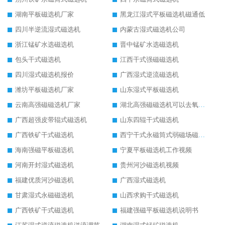
湖南平板磁选机厂家
黑龙江湿式平板磁选机磁通低
四川半逆流湿式磁选机
内蒙古湿式磁选机公司
浙江锰矿水选磁选机
晋中锰矿水选磁选机
包头干式磁选机
江西干式强磁磁选机
四川湿式磁选机报价
广西湿式逆流磁选机
潍坊平板磁选机厂家
山东湿式平板磁选机
云南高强磁磁选机厂家
湖北高强磁磁选机可以去氧化铝
广西超强皮带辊式磁选机
山东四辊干式磁选机
广西铁矿干式磁选机
西宁干式永磁筒式弱磁场磁选机结构图
海南强磁平板磁选机
宁夏平板磁选机工作视频
河南开封湿式磁选机
贵州河沙磁选机视频
福建优质河沙磁选机
广西湿式磁选机
甘肃湿式永磁磁选机
山西求购干式磁选机
广西铁矿干式磁选机
福建强磁平板磁选机说明书