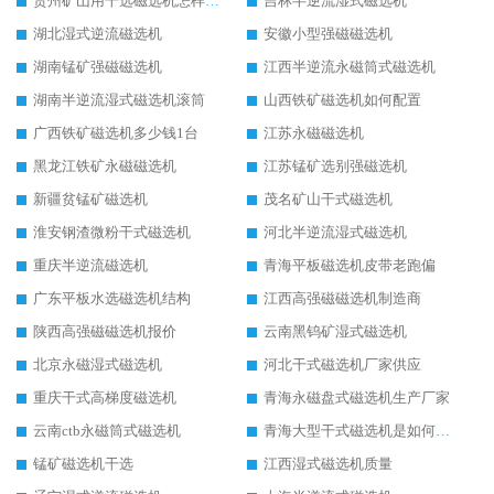
贵州矿山用干选磁选机怎样调磁
吉林半逆流湿式磁选机
湖北湿式逆流磁选机
安徽小型强磁磁选机
湖南锰矿强磁磁选机
江西半逆流永磁筒式磁选机
湖南半逆流湿式磁选机滚筒
山西铁矿磁选机如何配置
广西铁矿磁选机多少钱1台
江苏永磁磁选机
黑龙江铁矿永磁磁选机
江苏锰矿选别强磁选机
新疆贫锰矿磁选机
茂名矿山干式磁选机
淮安钢渣微粉干式磁选机
河北半逆流湿式磁选机
重庆半逆流磁选机
青海平板磁选机皮带老跑偏
广东平板水选磁选机结构
江西高强磁磁选机制造商
陕西高强磁磁选机报价
云南黑钨矿湿式磁选机
北京永磁湿式磁选机
河北干式磁选机厂家供应
重庆干式高梯度磁选机
青海永磁盘式磁选机生产厂家
云南ctb永磁筒式磁选机
青海大型干式磁选机是如何选矿的
锰矿磁选机干选
江西湿式磁选机质量