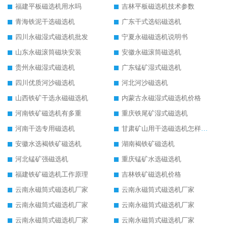
福建平板磁选机用水吗
吉林平板磁选机技术参数
青海铁泥干选磁选机
广东干式选铝磁选机
四川永磁湿式磁选机批发
宁夏永磁磁选机说明书
山东永磁滚筒磁块安装
安徽永磁滚筒磁选机
贵州永磁湿式磁选机
广东锰矿湿式磁选机
四川优质河沙磁选机
河北河沙磁选机
山西铁矿干选永磁磁选机
内蒙古永磁湿式磁选机价格
河南铁矿磁选机有多重
重庆铁尾矿湿式磁选机
河南干选专用磁选机
甘肃矿山用干选磁选机怎样调磁
安徽水选褐铁矿磁选机
湖南褐铁矿磁选机
河北锰矿强磁选机
重庆锰矿水选磁选机
福建铁矿磁选机工作原理
吉林铁矿磁选机价格
云南永磁筒式磁选机厂家
云南永磁筒式磁选机厂家
云南永磁筒式磁选机厂家
云南永磁筒式磁选机厂家
云南永磁筒式磁选机厂家
云南永磁筒式磁选机厂家