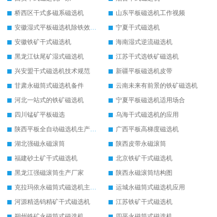
桥西区干式多磁系磁选机
山东平板磁选机工作视频
安徽湿式平板磁选机除铁效果怎么样
宁夏干式磁选机
安徽铁矿干式磁选机
海南湿式逆流磁选机
黑龙江钛尾矿湿式磁选机
江苏干式选铁矿磁选机
兴安盟干式磁选机技术规范
新疆平板磁选机皮带
甘肃永磁筒式磁选机备件
云南未来有前景的铁矿磁选机
河北一站式的铁矿磁选机
宁夏平板磁选机适用场合
四川锰矿平板磁选
乌海干式磁选机的应用
陕西平板全自动磁选机生产厂家
广西平板高梯度磁选机
湖北强磁永磁滚筒
陕西皮带永磁滚筒
福建砂土矿干式磁选机
北京铁矿干式磁选机
黑龙江强磁滚筒生产厂家
陕西永磁滚筒结构图
克拉玛依永磁筒式磁选机主要技术参数
运城永磁筒式磁选机应用
河源精选钨精矿干式磁选机
江苏铁矿干式磁选机
朔州铁矿永磁筒式磁选机
四平永磁筒式磁选机