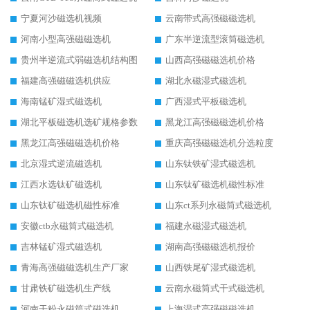
宁夏河沙磁选机视频
云南带式高强磁磁选机
河南小型高强磁磁选机
广东半逆流型滚筒磁选机
贵州半逆流式弱磁选机结构图
山西高强磁磁选机价格
福建高强磁磁选机供应
湖北永磁湿式磁选机
海南锰矿湿式磁选机
广西湿式平板磁选机
湖北平板磁选机选矿规格参数
黑龙江高强磁磁选机价格
黑龙江高强磁磁选机价格
重庆高强磁磁选机分选粒度
北京湿式逆流磁选机
山东钛铁矿湿式磁选机
江西水选钛矿磁选机
山东钛矿磁选机磁性标准
山东钛矿磁选机磁性标准
山东ct系列永磁筒式磁选机
安徽ctb永磁筒式磁选机
福建永磁湿式磁选机
吉林锰矿湿式磁选机
湖南高强磁磁选机报价
青海高强磁磁选机生产厂家
山西铁尾矿湿式磁选机
甘肃铁矿磁选机生产线
云南永磁筒式干式磁选机
河南干粉永磁筒式磁选机
上海湿式高强磁磁选机