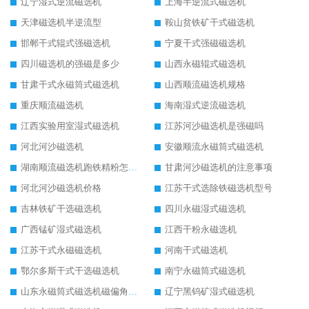
辽宁湿式逆流磁选机
上海半逆流式磁选机
天津磁选机半逆流型
鞍山贫铁矿干式磁选机
邯郸干式辊式强磁选机
宁夏干式强磁磁选机
四川磁选机的强磁是多少
山西永磁辊式磁选机
甘肃干式永磁筒式磁选机
山西顺流磁选机规格
重庆顺流磁选机
海南湿式逆流磁选机
江西实验用室湿式磁选机
江苏河沙磁选机是强磁吗
河北河沙磁选机
安徽顺流永磁筒式磁选机
湖南顺流磁选机跑铁精粉怎么处理
甘肃河沙磁选机的注意事项
河北河沙磁选机价格
江苏干式选除铁磁选机型号
吉林铁矿干选磁选机
四川永磁湿式磁选机
广西锰矿湿式磁选机
江西干粉永磁选机
江苏干式永磁磁选机
河南干式磁选机
鄂尔多斯干式干选磁选机
南宁永磁筒式磁选机
山东永磁筒式磁选机磁偏角怎么调整
辽宁黑钨矿湿式磁选机