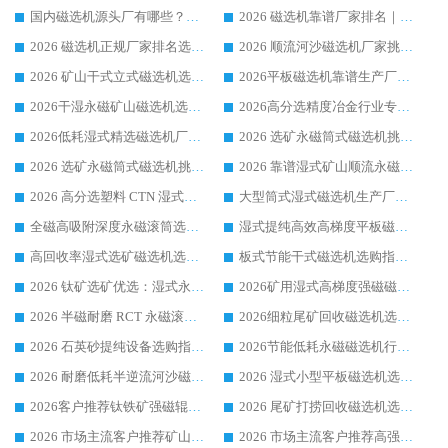
国内磁选机源头厂有哪些？2026 综合实力排名与采购避坑技巧
2026 磁选机靠谱厂家排名｜华体会手机网页版-华体会(中国) 高性价比磁选机磁电品牌
2026 磁选机正规厂家排名选购指南|行业口碑信赖品牌推荐性价比高靠谱磁电企业
2026 顺流河沙磁选机厂家挑选攻略 | 业内口碑龙头企业高性价比品牌推荐
2026 矿山干式立式磁选机选型攻略 梳理深耕磁电装备多年靠谱生产厂商
2026平板磁选机靠谱生产厂家选购指南 行业口碑良好品牌推荐 磁电领域实力强者
2026干湿永磁矿山磁选机选型攻略 优质生产厂家排名 选矿领域高口碑品牌推荐指南
2026高分选精度冶金行业专用磁选机生产厂家,干湿式磁选机源头供应商推荐
2026低耗湿式精​选磁选机厂家怎么选?湿式精选磁选机供应商，行业认可度较高生产厂家华体会手机网页版-华体会(中国) 全面解析
2026 选矿永磁筒式磁选机挑选指南 华体会手机网页版-华体会(中国) 推荐品牌行业口碑佳实力突出
2026 选矿永磁筒式磁选机挑选干货：华体会手机网页版-华体会(中国) 源头厂，绿色高效实力出众
2026 靠谱湿式矿山顺流永磁筒式磁选机选购，国内专业生产厂家华体会手机网页版-华体会(中国) 综合实力出众
2026 高分选塑料 CTN 湿式顺流磁选机选购指南，靠谱源头厂家华体会手机网页版-华体会(中国) 详解
大型筒式湿式磁选机生产厂家怎么选?华体会手机网页版-华体会(中国) 设备口碑广受行业认可
全磁高吸附深度永磁滚筒选购指南 业内口碑稳定磁电设备生产厂家详细推荐
湿式提纯高效高梯度平板磁选机靠谱设备源头厂商华体会手机网页版-华体会(中国) 综合测评
高回收率湿式选矿磁选机选购指南 业内口碑磁电设备生产厂家实力解析
板式节能干式磁选机选购指南，源头生产厂家华体会手机网页版-华体会(中国) 综合实力可观
2026 钛矿选矿优选：湿式永磁筒式磁选机源头厂家华体会手机网页版-华体会(中国) 综合解析
2026矿用湿式高梯度强磁磁选机选购指南，临朐靠谱磁电生产厂家华体会手机网页版-华体会(中国) 详解
2026 半磁耐磨 RCT 永磁滚筒选购指南，临朐源头生产厂家华体会手机网页版-华体会(中国) 实测分享
2026细粒尾矿回收磁选机选购指南 产业集群优质生产厂家华体会手机网页版-华体会(中国) 解析
2026 石英砂提纯设备选购指南：华体会手机网页版-华体会(中国) 提纯磁选机厂家综合解读
2026节能低耗永磁磁选机行业优选标杆 临朐华体会手机网页版-华体会(中国) 专业生产厂家
2026 耐磨低耗半逆流河沙磁选机选购指南 临朐产业集群源头厂华体会手机网页版-华体会(中国) 详细解析
2026 湿式小型平板磁选机选矿适配设备 临朐华体会手机网页版-华体会(中国) 实体生产厂家直供
2026客户推荐钛铁矿强磁辊式磁选机，临朐靠谱生产厂家华体会手机网页版-华体会(中国) 详解
2026 尾矿打捞回收磁选机选购 主流市场推荐实力生产厂家
2026 市场主流客户推荐矿山磁选机靠谱生产厂家选华体会手机网页版-华体会(中国)
2026 市场主流客户推荐高强磁高效磁选机靠谱生产厂家