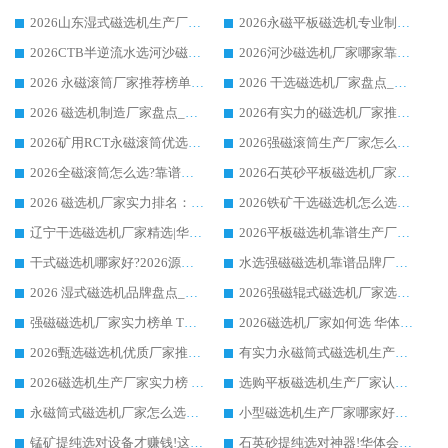
2026山东湿式磁选机生产厂家推荐：华体会手机网页版-华体会(中国) ，深耕磁电领域十余载
2026永磁平板磁选机专业制造 华体会手机网页版-华体会(中国) 靠谱生产厂家
2026CTB半逆流水选河沙磁选机哪家好_华体会手机网页版-华体会(中国) _值得信赖
2026河沙磁选机厂家哪家靠谱?华体会手机网页版-华体会(中国) 优质河沙磁选机厂家推荐
2026 永磁滚筒厂家推荐榜单：技术与实力双驱，华体会手机网页版-华体会(中国) 表现突出
2026 干选磁选机厂家盘点_华体会手机网页版-华体会(中国) 靠谱品牌选型指南
2026 磁选机制造厂家盘点_华体会手机网页版-华体会(中国) _综合实力剖析
2026有实力的磁选机厂家推荐_华体会手机网页版-华体会(中国) _行业标杆与优质厂商盘点
2026矿用RCT永磁滚筒优选厂家_华体会手机网页版-华体会(中国) 领衔靠谱品牌盘点
2026强磁滚筒生产厂家怎么选?行业口碑推荐华体会手机网页版-华体会(中国)
2026全磁滚筒怎么选?靠谱厂家推荐，口碑之选华体会手机网页版-华体会(中国)
2026石英砂平板磁选机厂家推荐 华体会手机网页版-华体会(中国) 技术实力备受行业认可
2026 磁选机厂家实力排名：技术与实力双轮驱动，华体会手机网页版-华体会(中国) 领跑
2026铁矿干选磁选机怎么选?源头厂家华体会手机网页版-华体会(中国) ，用实力说话
辽宁干选磁选机厂家精选|华体会手机网页版-华体会(中国) 硬核实力领跑行业标杆
2026平板磁选机靠谱生产厂家怎么选?行业标杆华体会手机网页版-华体会(中国) ，凭硬实力脱颖而出
干式磁选机哪家好?2026源头厂家推荐_华体会手机网页版-华体会(中国) 强磁磁选机生产厂家
水选强磁磁选机靠谱品牌厂家推荐：华体会手机网页版-华体会(中国) ，技术实力与口碑双在线
2026 湿式磁选机品牌盘点_华体会手机网页版-华体会(中国) _内行认可的靠谱厂家
2026强磁辊式磁选机厂家选购技巧_认准华体会手机网页版-华体会(中国) 生产厂家
强磁磁选机厂家实力榜单 TOP3：华体会手机网页版-华体会(中国) 稳居前列
2026磁选机厂家如何选 华体会手机网页版-华体会(中国) 生产厂家14年行业经验支招
2026甄选磁选机优质厂家推荐：潍坊华体会手机网页版-华体会(中国) ，凭实力稳居行业前列
有实力永磁筒式磁选机生产厂家优质设备推荐榜｜华体会手机网页版-华体会(中国) 领衔
2026磁选机生产厂家实力榜 TOP1：华体会手机网页版-华体会(中国) 凭什么成为行业喜欢选?
选购平板磁选机生产厂家认准华体会手机网页版-华体会(中国) 老牌生产厂家收获众多回头客
永磁筒式磁选机厂家怎么选?14 年老厂华体会手机网页版-华体会(中国) 凭实力出圈，这 5 大优势太圈粉
小型磁选机生产厂家哪家好?2026 年实测推荐，华体会手机网页版-华体会(中国) 十年口碑厂值得闭眼入
锰矿提纯选对设备才赚钱!这家临朐厂家的强磁辊磁选机凭啥成行业标杆?
石英砂提纯选对神器!华体会手机网页版-华体会(中国) 强磁辊式磁选机价格优势全解析(2026 实测)