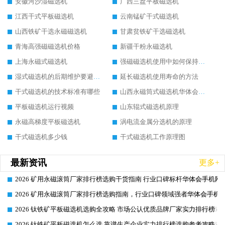
安徽河沙湿磁选机
广西三盘平板磁选机
江西干式平板磁选机
云南锰矿干式磁选机
山西铁矿干选永磁磁选机
甘肃贫铁矿干选磁选机
青海高强磁磁选机价格
新疆干粉永磁选机
上海永磁式磁选机
强磁磁选机使用中如何保持其顺畅运行
湿式磁选机的后期维护要避开哪些坑
延长磁选机使用寿命的方法
干式磁选机的技术标准有哪些
山西永磁筒式磁选机华体会手机网页版-华体会(中国)
平板磁选机运行视频
山东辊式磁选机原理
永磁高梯度平板磁选机
涡电流金属分选机的原理
干式磁选机多少钱
干式磁选机工作原理图
最新资讯
更多+
2026 矿用永磁滚筒厂家排行榜选购干货指南 行业口碑标杆华体会手机网页
2026-06-26
2026 矿用永磁滚筒厂家排行榜选购指南，行业口碑领域强者华体会手机网
2026-06-26
2026 钛铁矿平板磁选机选购全攻略 市场公认优质品牌厂家实力排行榜
2026-06-26
2026 钛铁矿平板磁选机怎么选 靠谱生产企业实力排行榜选购参考攻略
2026-06-26