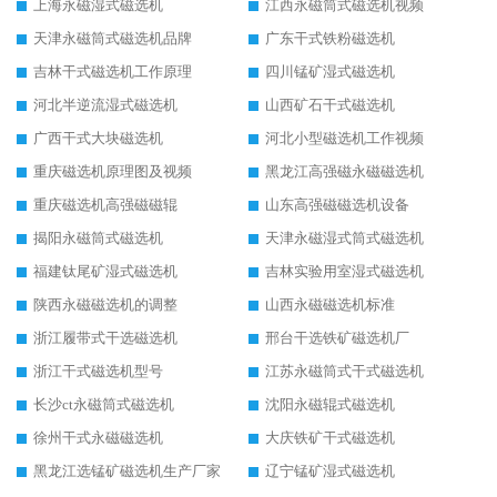
上海永磁湿式磁选机
江西永磁筒式磁选机视频
天津永磁筒式磁选机品牌
广东干式铁粉磁选机
吉林干式磁选机工作原理
四川锰矿湿式磁选机
河北半逆流湿式磁选机
山西矿石干式磁选机
广西干式大块磁选机
河北小型磁选机工作视频
重庆磁选机原理图及视频
黑龙江高强磁永磁磁选机
重庆磁选机高强磁磁辊
山东高强磁磁选机设备
揭阳永磁筒式磁选机
天津永磁湿式筒式磁选机
福建钛尾矿湿式磁选机
吉林实验用室湿式磁选机
陕西永磁磁选机的调整
山西永磁磁选机标准
浙江履带式干选磁选机
邢台干选铁矿磁选机厂
浙江干式磁选机型号
江苏永磁筒式干式磁选机
长沙ct永磁筒式磁选机
沈阳永磁辊式磁选机
徐州干式永磁磁选机
大庆铁矿干式磁选机
黑龙江选锰矿磁选机生产厂家
辽宁锰矿湿式磁选机