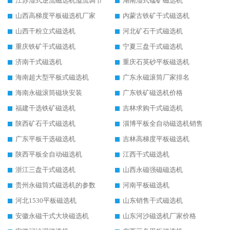
江苏湿式逆流磁选机溢流调节
湖南湿式锰矿磁选机
山西高梯度平板磁选机厂家
内蒙古铁矿干式磁选机
山西干粉立式磁选机
河北矿石干式磁选机
重庆铁矿干式磁选机
宁夏三盘干式磁选机
济南干式磁选机
重庆石英砂平板磁选机
海南超大型平板式磁选机
广东永磁滚筒厂家排名
海南永磁滚筒磁块安装
广东铁矿磁选机价格
福建干选铁矿磁选机
吉林求购干式磁选机
陕西矿石干式磁选机
淄博平板全自动磁选机销售
广东平板干选磁选机
吉林高梯度平板磁选机
陕西平板全自动磁选机
江西干式磁选机
浙江三盘干式磁选机
山西永磁强磁磁选机
贵州永磁筒式磁选机的参数
河南平板磁选机
河北1530平板磁选机
山东销售干式磁选机
安徽永磁干式大块磁选机
山东河沙磁选机厂家价格