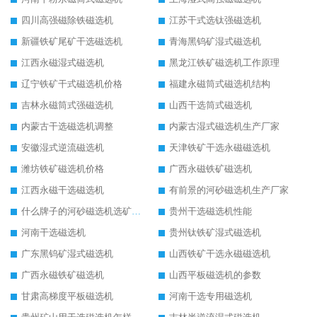
四川高强磁除铁磁选机
江苏干式选钛强磁选机
新疆铁矿尾矿干选磁选机
青海黑钨矿湿式磁选机
江西永磁湿式磁选机
黑龙江铁矿磁选机工作原理
辽宁铁矿干式磁选机价格
福建永磁筒式磁选机结构
吉林永磁筒式强磁选机
山西干选筒式磁选机
内蒙古干选磁选机调整
内蒙古湿式磁选机生产厂家
安徽湿式逆流磁选机
天津铁矿干选永磁磁选机
潍坊铁矿磁选机价格
广西永磁铁矿磁选机
江西永磁干选磁选机
有前景的河砂磁选机生产厂家
什么牌子的河砂磁选机选矿效果好
贵州干选磁选机性能
河南干选磁选机
贵州钛铁矿湿式磁选机
广东黑钨矿湿式磁选机
山西铁矿干选永磁磁选机
广西永磁铁矿磁选机
山西平板磁选机的参数
甘肃高梯度平板磁选机
河南干选专用磁选机