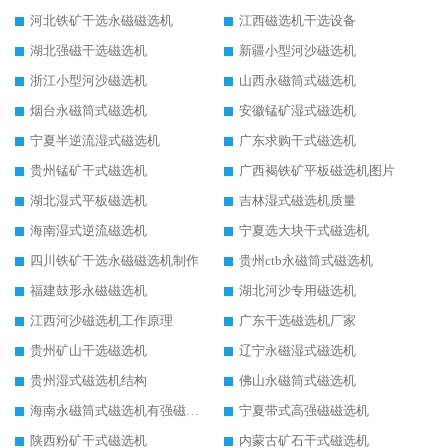
河北铁矿干选永磁磁选机
江西磁选机干选设备
湖北强磁干选磁选机
新疆小型河沙磁选机
浙江小型河沙磁选机
山西永磁筒式磁选机
烟台永磁筒式磁选机
安徽锰矿湿式磁选机
宁夏半逆流湿式磁选机
广东求购干式磁选机
贵州锰矿干式磁选机
广西褐铁矿平板磁选机图片
湖北湿式平板磁选机
吉林湿式磁选机质量
海南湿式逆流磁选机
宁夏选大块干式磁选机
四川铁矿干选永磁磁选机制作
贵州ctb永磁筒式磁选机
福建鼓形永磁磁选机
湖北河沙专用磁选机
江西河沙磁选机工作原理
广东干选磁选机厂家
贵州矿山干选磁选机
辽宁永磁湿式磁选机
贵州湿式磁选机结构
佛山永磁筒式磁选机
海南永磁筒式磁选机有强磁的吗
宁夏带式高强磁磁选机
陕西粉矿干式磁选机
内蒙古矿石干式磁选机