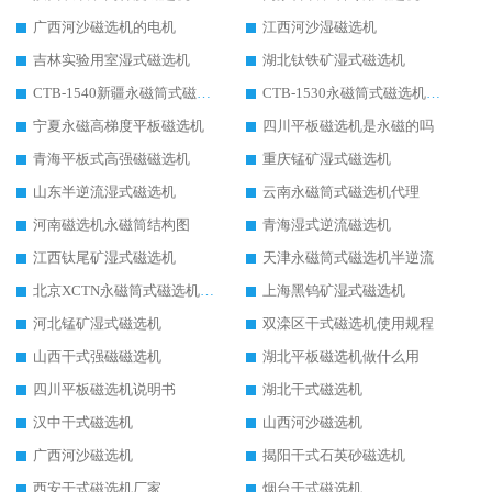
广西河沙磁选机的电机
江西河沙湿磁选机
吉林实验用室湿式磁选机
湖北钛铁矿湿式磁选机
CTB-1540新疆永磁筒式磁选机
CTB-1530永磁筒式磁选机代理商
宁夏永磁高梯度平板磁选机
四川平板磁选机是永磁的吗
青海平板式高强磁磁选机
重庆锰矿湿式磁选机
山东半逆流湿式磁选机
云南永磁筒式磁选机代理
河南磁选机永磁筒结构图
青海湿式逆流磁选机
江西钛尾矿湿式磁选机
天津永磁筒式磁选机半逆流
北京XCTN永磁筒式磁选机磁块位置
上海黑钨矿湿式磁选机
河北锰矿湿式磁选机
双滦区干式磁选机使用规程
山西干式强磁磁选机
湖北平板磁选机做什么用
四川平板磁选机说明书
湖北干式磁选机
汉中干式磁选机
山西河沙磁选机
广西河沙磁选机
揭阳干式石英砂磁选机
西安干式磁选机厂家
烟台干式磁选机