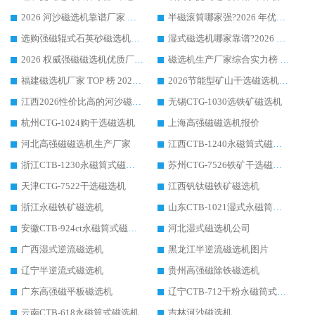
2026 河沙磁选机靠谱厂家 华体会手机网页版-华体会(中国) 临朐大厂实地测评
半磁滚筒哪家强?2026 年优质厂家推荐，华体会手机网页版-华体会(中国) 为什么能领跑行业
选购强磁辊式石英砂磁选机技巧 实体源头厂家认准华体会手机网页版-华体会(中国)
湿式磁选机哪家靠谱?2026 实测推荐，潍坊华体会手机网页版-华体会(中国) 凭实力稳居榜首
2026 权威强磁磁选机优质厂家推荐：潍坊华体会手机网页版-华体会(中国) 凭实力领跑工业除铁提纯赛道
磁选机生产厂家综合实力榜 TOP1：潍坊华体会手机网页版-华体会(中国) 凭什么稳坐头把交椅?
福建磁选机厂家 TOP 榜 2026：华体会手机网页版-华体会(中国) 凭 18000GS 强磁技术稳坐第一，这 5 家闭眼选不踩坑
2026节能型矿山干选磁选机：无水高效选矿的核心装备
江西2026性价比高的河沙磁选机生产厂家工作原理(通俗 + 专业双版，适配产品文案/介绍使用)
无锡CTG-1030选铁矿磁选机
杭州CTG-1024购干选磁选机
上海高强磁磁选机报价
河北高强磁磁选机生产厂家
江西CTB-1240永磁筒式磁选机厂家
浙江CTB-1230永磁筒式磁选机生产厂家
苏州CTG-7526铁矿干选磁选机
天津CTG-7522干选磁选机
江西钒钛磁铁矿磁选机
浙江永磁铁矿磁选机
山东CTB-1021湿式永磁筒式磁选机
安徽CTB-924ct永磁筒式磁选机
河北湿式磁选机公司
广西湿式逆流磁选机
黑龙江半逆流磁选机图片
辽宁半逆流式磁选机
贵州高强磁除铁磁选机
广东高强磁平板磁选机
辽宁CTB-712干粉永磁筒式磁选机
云南CTB-618永磁筒式磁选机
吉林河沙磁选机