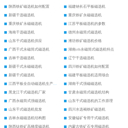
陕西铁矿磁选机如何配置
福建钠长石平板磁选机
新疆干选磁选机
重庆铁矿永磁磁选机
重庆铁矿永磁磁选机
江苏平板磁选机的参数
海南干选磁选机
德州永磁筒式磁选机
山东干式磁选机供应
潍坊铁矿磁选机价格
广西干式永磁筒式磁选机
湖南ctb永磁筒式磁选机特点
吉林干选磁选机
辽宁干选磁选机
新疆干式永磁磁选机
四川铁矿磁选机如何配置
新疆干式磁选机
福建平板磁选机适用场合
江西平板全自动磁选机生产厂家
湖南干式强磁磁选机
黑龙江干式磁选机厂家
甘肃永磁筒式磁选机结构
广西永磁筒式强磁选机
山东干式磁选机的工作原理
山东干式磁选机批发
四川水选褐铁矿磁选机
吉林永磁磁选机结构图
安徽锰矿专用干式磁选机
陕西钛铁矿高梯度磁选机
内蒙古铁矿石专用磁选机