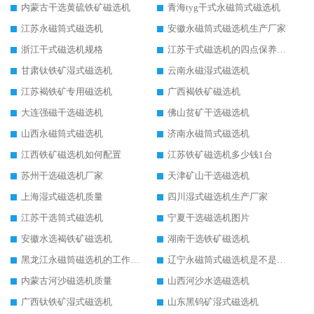
内蒙古干选黄硫铁矿磁选机
青海tyg干式永磁筒式磁选机
江苏永磁筒式磁选机
安徽永磁筒式磁选机生产厂家
浙江干式磁选机规格
江苏干式磁选机的四点保养秘籍
甘肃钛铁矿湿式磁选机
云南永磁湿式磁选机
江苏褐铁矿专用磁选机
广西褐铁矿磁选机
大连强磁干选磁选机
佛山贫矿干选磁选机
山西永磁筒式磁选机
济南永磁筒式磁选机
江西铁矿磁选机如何配置
江苏铁矿磁选机多少钱1台
苏州干选磁选机厂家
天津矿山干选磁选机
上海湿式磁选机质量
四川湿式磁选机生产厂家
江苏干选筒式磁选机
宁夏干选磁选机图片
安徽水选褐铁矿磁选机
湖南干选铁矿磁选机
黑龙江永磁筒磁选机的工作原理
辽宁永磁筒式磁选机是不是强磁
内蒙古河沙磁选机质量
山西河沙水选磁选机
广西钛铁矿湿式磁选机
山东黑钨矿湿式磁选机