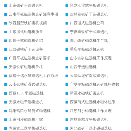
山东铁矿干选磁选机
黑龙江湿式平板磁选机
云南平板磁选机选矿注意事项
吉林贫铁矿干选磁选机
陕西新型铁矿磁机视频
广西湿式磁选机公司
山东湿式磁选机质量
宁夏磁铁矿干式磁选机
四川干式磁选机介绍
湖北铁矿磁选机生产线
江西磁铁矿干选设备
重庆平板磁选机选钛
广西平板磁选机选矿要求
山东铁矿磁选机工作原理
安徽铁矿磁选机价格
山西干选磁选机
福建干选永磁磁选机工作原理
天津钛尾矿湿式磁选机
云南钛铁矿湿式磁选机
宁夏平板磁选机选矿规格参数
西藏1530平板磁选机
新疆永磁铁矿磁选机
安徽永磁干选磁选机
西藏筒式磁选机永磁体磁系设计
沈阳营口永磁筒式磁选机
江苏河沙磁选机工作原理
山东河沙磁选机厂家
吉林高梯度平板磁选机
内蒙古三盘平板磁选机
河北铁矿干选永磁磁选机