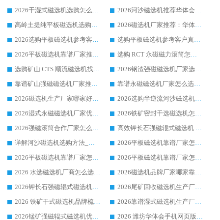
2026干湿式磁选机选购怎么选?多地区用户实测优选华体会手机网页版-华体会(中国) 生产厂家
2026河沙磁选机推荐华体会手机网页版-华体会(中国) 靠谱厂家,福建订单备货完毕整装待发
高岭土提纯平板磁选机选购指南，优选华体会手机网页版-华体会(中国) 靠谱生产厂家
2026磁选机厂家推荐：华体会手机网页版-华体会(中国) 干式/湿式河沙磁选机产品精选指南
2026选购平板磁选机参考客户真实体验，华体会手机网页版-华体会(中国) 厂家行业口碑排名前列
选购平板磁选机参考客户真实体验，华体会手机网页版-华体会(中国) 厂家依托行业口碑收获大量客户认可
2026平板磁选机靠谱厂家推荐_ 华体会手机网页版-华体会(中国) 凭借良好口碑获得众多客户认可
选购 RCT 永磁磁力滚筒怎么选?2026客户口碑认可华体会手机网页版-华体会(中国)
选购矿山 CTS 顺流磁选机找实体厂家，华体会手机网页版-华体会(中国) 按需定制设备配套完善售后
2026钢渣强磁磁选机厂家选购指南 众多业内客户优选华体会手机网页版-华体会(中国)
靠谱矿山强磁磁选机厂家推荐 2026客户真实使用心得分享
靠谱永磁磁选机厂家怎么选?福建客户真实体验分享华体会手机网页版-华体会(中国) 品牌
2026磁选机生产厂家哪家好?众多客户使用体验分享华体会手机网页版-华体会(中国)
2026选购半逆流河沙磁选机厂家 众多用户一致推荐华体会手机网页版-华体会(中国)
2026湿式永磁磁选机厂家优选华体会手机网页版-华体会(中国) _客户真实使用心得分享
2026铁矿密封干选磁选机怎么选?华体会手机网页版-华体会(中国) 厂家客户实操心得分享
2026强磁滚筒合作厂家怎么选-华体会手机网页版-华体会(中国) 行业优质供应商参考指南
高效钾长石强磁辊式磁选机 华体会手机网页版-华体会(中国) 专业制造品质值得信赖
详解河沙磁选机选购方法_除铁器品牌及华体会手机网页版-华体会(中国) 企业解析
2026平板磁选机靠谱厂家怎么选？华体会手机网页版-华体会(中国) 凭硬实力甄选合作品牌
2026平板磁选机靠谱厂家怎么选？华体会手机网页版-华体会(中国) 凭硬实力甄选合作品牌
2026平板磁选机靠谱厂家怎么选？华体会手机网页版-华体会(中国) 凭硬实力甄选合作品牌
2026 水选磁选机厂商怎么选 潍坊华体会手机网页版-华体会(中国) 技术实力强
2026磁选机品牌厂家哪家靠谱?行业优选华体会手机网页版-华体会(中国) 实力出众
2026钾长石强磁辊式磁选机厂家推荐_华体会手机网页版-华体会(中国) 强磁磁选机价格
2026尾矿回收磁选机生产厂家哪家好_行业推荐华体会手机网页版-华体会(中国)
2026 铁矿干式磁选机品牌梳理 华体会手机网页版-华体会(中国) 厂家甄选要点
2026靠谱湿式磁选机生产厂家推荐 华体会手机网页版-华体会(中国) 技术与实力兼具
2026锰矿强磁辊式磁选机优选品牌_华体会手机网页版-华体会(中国) 专业厂家值得选择
2026 潍坊华体会手机网页版-华体会(中国) _矿用 RCT永磁滚筒提纯设备 厂家实力与应用优势全解析