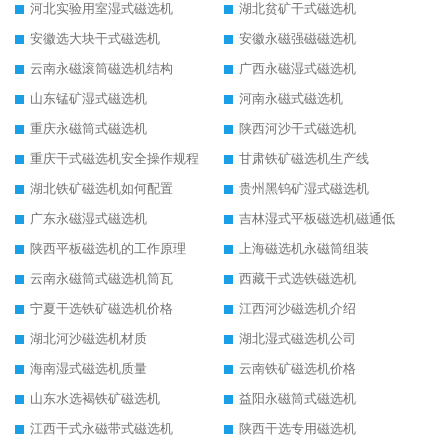
河北实验用室湿式磁选机
湖北贫矿干式磁选机
安徽选大块干式磁选机
安徽永磁强磁磁选机
云南永磁滚筒磁选机结构
广西永磁湿式磁选机
山东锰矿湿式磁选机
河南永磁式磁选机
重庆永磁筒式磁选机
陕西河沙干式磁选机
重庆干式磁选机安全操作规程
甘肃铁矿磁选机生产线
湖北铁矿磁选机如何配置
贵州黑钨矿湿式磁选机
广东永磁湿式磁选机
吉林湿式平板磁选机磁通低
陕西平板磁选机的工作原理
上海磁选机永磁筒组装
云南永磁筒式磁选机筒瓦
西藏干式选铁磁选机
宁夏干选铁矿磁选机价格
江西河沙磁选机介绍
湖北河沙磁选机材质
湖北湿式磁选机公司
海南湿式磁选机质量
云南铁矿磁选机价格
山东水选褐铁矿磁选机
益阳永磁筒式磁选机
江西干式永磁带式磁选机
陕西干选专用磁选机