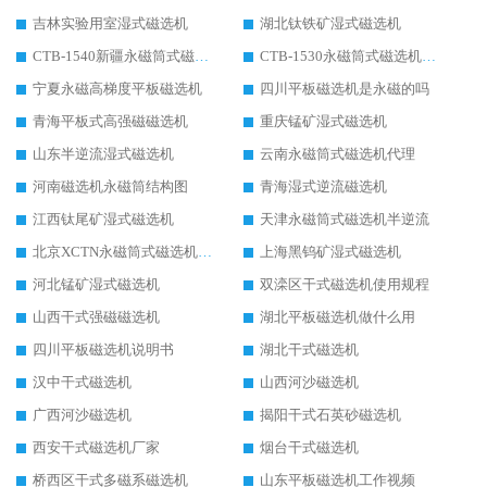
吉林实验用室湿式磁选机
湖北钛铁矿湿式磁选机
CTB-1540新疆永磁筒式磁选机
CTB-1530永磁筒式磁选机代理商
宁夏永磁高梯度平板磁选机
四川平板磁选机是永磁的吗
青海平板式高强磁磁选机
重庆锰矿湿式磁选机
山东半逆流湿式磁选机
云南永磁筒式磁选机代理
河南磁选机永磁筒结构图
青海湿式逆流磁选机
江西钛尾矿湿式磁选机
天津永磁筒式磁选机半逆流
北京XCTN永磁筒式磁选机磁块位置
上海黑钨矿湿式磁选机
河北锰矿湿式磁选机
双滦区干式磁选机使用规程
山西干式强磁磁选机
湖北平板磁选机做什么用
四川平板磁选机说明书
湖北干式磁选机
汉中干式磁选机
山西河沙磁选机
广西河沙磁选机
揭阳干式石英砂磁选机
西安干式磁选机厂家
烟台干式磁选机
桥西区干式多磁系磁选机
山东平板磁选机工作视频