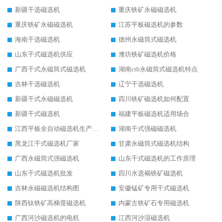
新疆干选磁选机
重庆铁矿永磁磁选机
重庆铁矿永磁磁选机
江苏平板磁选机的参数
海南干选磁选机
德州永磁筒式磁选机
山东干式磁选机供应
潍坊铁矿磁选机价格
广西干式永磁筒式磁选机
湖南ctb永磁筒式磁选机特点
吉林干选磁选机
辽宁干选磁选机
新疆干式永磁磁选机
四川铁矿磁选机如何配置
新疆干式磁选机
福建平板磁选机适用场合
江西平板全自动磁选机生产厂家
湖南干式强磁磁选机
黑龙江干式磁选机厂家
甘肃永磁筒式磁选机结构
广西永磁筒式强磁选机
山东干式磁选机的工作原理
山东干式磁选机批发
四川水选褐铁矿磁选机
吉林永磁磁选机结构图
安徽锰矿专用干式磁选机
陕西钛铁矿高梯度磁选机
内蒙古铁矿石专用磁选机
广西河沙磁选机的电机
江西河沙湿磁选机