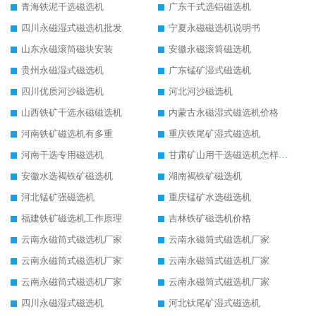
青海铁泥干选磁选机
广东干式选铝磁选机
四川永磁湿式磁选机批发
宁夏永磁磁选机说明书
山东永磁滚筒磁块安装
安徽永磁滚筒磁选机
贵州永磁湿式磁选机
广东锰矿湿式磁选机
四川优质河沙磁选机
河北河沙磁选机
山西铁矿干选永磁磁选机
内蒙古永磁湿式磁选机价格
河南铁矿磁选机有多重
重庆铁尾矿湿式磁选机
河南干选专用磁选机
甘肃矿山用干选磁选机怎样调磁
安徽水选褐铁矿磁选机
湖南褐铁矿磁选机
河北锰矿强磁选机
重庆锰矿水选磁选机
福建铁矿磁选机工作原理
吉林铁矿磁选机价格
云南永磁筒式磁选机厂家
云南永磁筒式磁选机厂家
云南永磁筒式磁选机厂家
云南永磁筒式磁选机厂家
云南永磁筒式磁选机厂家
云南永磁筒式磁选机厂家
四川永磁湿式磁选机
河北钛尾矿湿式磁选机