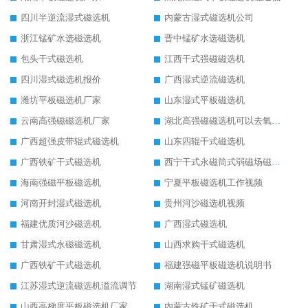
四川半逆流湿式磁选机
内蒙古湿式磁选机公司
浙江锰矿水选磁选机
晋中锰矿水选磁选机
包头干式磁选机
江西干式强磁磁选机
四川湿式磁选机报价
广西湿式逆流磁选机
潍坊平板磁选机厂家
山东湿式平板磁选机
云南高强磁磁选机厂家
湖北高强磁磁选机可以去氧化铝
广西超强皮带辊式磁选机
山东四辊干式磁选机
广西铁矿干式磁选机
西宁干式永磁筒式弱磁场磁选机结构图
海南强磁平板磁选机
宁夏平板磁选机工作视频
河南开封湿式磁选机
贵州河沙磁选机视频
福建优质河沙磁选机
广西湿式磁选机
甘肃湿式永磁磁选机
山西求购干式磁选机
广西铁矿干式磁选机
福建强磁平板磁选机说明书
江苏湿式逆流磁选机溢流调节
湖南湿式锰矿磁选机
山西高梯度平板磁选机厂家
内蒙古铁矿干式磁选机