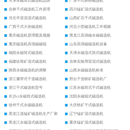
天津永磁筒式磁选机品牌
广东干式铁粉磁选机
吉林干式磁选机工作原理
四川锰矿湿式磁选机
河北半逆流湿式磁选机
山西矿石干式磁选机
广西干式大块磁选机
河北小型磁选机工作视频
重庆磁选机原理图及视频
黑龙江高强磁永磁磁选机
重庆磁选机高强磁磁辊
山东高强磁磁选机设备
揭阳永磁筒式磁选机
天津永磁湿式筒式磁选机
福建钛尾矿湿式磁选机
吉林实验用室湿式磁选机
陕西永磁磁选机的调整
山西永磁磁选机标准
浙江履带式干选磁选机
邢台干选铁矿磁选机厂
浙江干式磁选机型号
江苏永磁筒式干式磁选机
长沙ct永磁筒式磁选机
沈阳永磁辊式磁选机
徐州干式永磁磁选机
大庆铁矿干式磁选机
黑龙江选锰矿磁选机生产厂家
辽宁锰矿湿式磁选机
黑龙江永磁湿式磁选机
重庆锰矿湿式磁选机