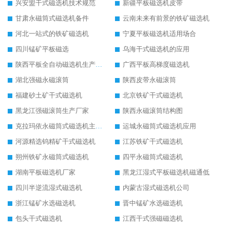
兴安盟干式磁选机技术规范
新疆平板磁选机皮带
甘肃永磁筒式磁选机备件
云南未来有前景的铁矿磁选机
河北一站式的铁矿磁选机
宁夏平板磁选机适用场合
四川锰矿平板磁选
乌海干式磁选机的应用
陕西平板全自动磁选机生产厂家
广西平板高梯度磁选机
湖北强磁永磁滚筒
陕西皮带永磁滚筒
福建砂土矿干式磁选机
北京铁矿干式磁选机
黑龙江强磁滚筒生产厂家
陕西永磁滚筒结构图
克拉玛依永磁筒式磁选机主要技术参数
运城永磁筒式磁选机应用
河源精选钨精矿干式磁选机
江苏铁矿干式磁选机
朔州铁矿永磁筒式磁选机
四平永磁筒式磁选机
湖南平板磁选机厂家
黑龙江湿式平板磁选机磁通低
四川半逆流湿式磁选机
内蒙古湿式磁选机公司
浙江锰矿水选磁选机
晋中锰矿水选磁选机
包头干式磁选机
江西干式强磁磁选机