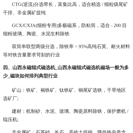
CTG(逆流)分选带长，富集比高，适合精选 / 细粒级尾矿
干排、非金属矿提纯
GCX/CXJA(细粉专用)多极磁系，防粘筒，适合 - 200 目
细粉玻璃、陶瓷、水泥生料除铁
双筒串联型两级分选，除铁率 > 95%高纯石英、耐火材料
等对铁含量要求苛刻的行业
四、山西永磁辊式磁选机_山西永磁辊式磁选机磁场一般为多
少_磁块如何排列典型行业
矿山：铁矿、褐铁矿、钛铁矿、铜尾矿选铁，干旱地区
选矿厂;
建材：机制砂、水泥、玻璃、陶瓷原料除铁，保护磨机 /
辊压机;
非金属矿：石英砂、长石、高岭土提纯，降低铁杂质含