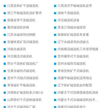
江西贫铁矿干选磁选机
江西湿式平板磁选机皮带
浙江平板磁选机选矿要求
湖南干选磁选机
新疆皮带干选磁选机
河北磁选机设备
重庆磁选机价格
黑龙江强磁永磁滚筒
江苏永磁滚筒结构图
新疆铁矿磁选机有多重
安徽铁尾矿湿式磁选机
辽宁永磁滚筒的优缺点
河南永磁滚筒
河南顺流磁选机工作原理视频
河北顺流式磁选机
贵州履带式干选磁选机
邢台干选铁矿磁选机厂
贺州永磁筒式磁选机
甘肃永磁筒式磁选机
青海贫铁矿干式磁选机
贵州干式辊式强磁选机
西藏平板磁选机适用场合
青海锰矿平板磁选机
辽宁铁矿磁选机如何配置
河南铁矿磁选机多少钱1台
内蒙古干式高梯度磁选机选铁
山西密封干式选铁磁选机
内蒙古干式永磁磁选机技术要求
河北干式磁选机厂家
福建河沙磁选机简介