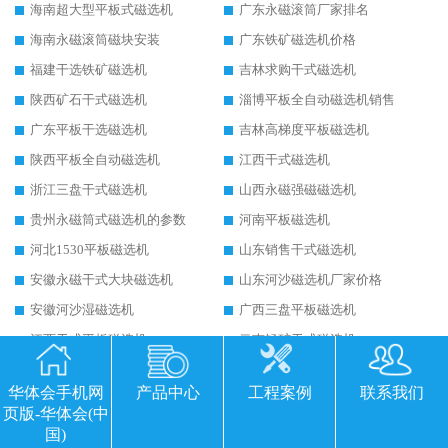
海南超大型平板式磁选机
广东永磁滚筒厂家排名
海南永磁滚筒磁块安装
广东铁矿磁选机价格
福建干选铁矿磁选机
吉林求购干式磁选机
陕西矿石干式磁选机
淄博平板全自动磁选机销售
广东平板干选磁选机
吉林高梯度平板磁选机
陕西平板全自动磁选机
江西干式磁选机
浙江三盘干式磁选机
山西永磁强磁磁选机
贵州永磁筒式磁选机的参数
河南平板磁选机
河北1530平板磁选机
山东销售干式磁选机
安徽永磁干式大块磁选机
山东河沙磁选机厂家价格
安徽河沙湿磁选机
广西三盘平板磁选机
江西干式平板磁选机
云南锰矿干式磁选机
山西铁矿干选永磁磁选机
甘肃贫铁矿干选磁选机
华体会手机网
产品中心
工程案例
联系我们
青海高强磁磁选机价格
新疆干粉永磁选机
页版-华体会(中
上海永磁式磁选机
强磁磁选机使用中如何保持其顺畅运行
国)