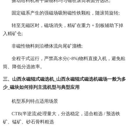
振动给料机将干燥物料均匀铺在滚筒表面分选区;
固定磁系产生的强磁场吸附磁性铁颗粒，随滚筒旋转;
转至无磁区时，磁场消失，精矿在重力 + 刮板辅助下掉
入精矿仓;
非磁性物料则沿槽体流向尾矿溜槽;
全程干式运行，严禁高水分(>8%)物料直接入机，避免粘
筒、降低分选效率。
三、山西永磁辊式磁选机_山西永磁辊式磁选机磁场一般为多
少_磁块如何排列主流机型与典型应用
机型系列特点适用场景
CTB(半逆流)处理量大，分选稳定，适合粗选 / 预选铁
矿、锰矿、砂石骨料粗选