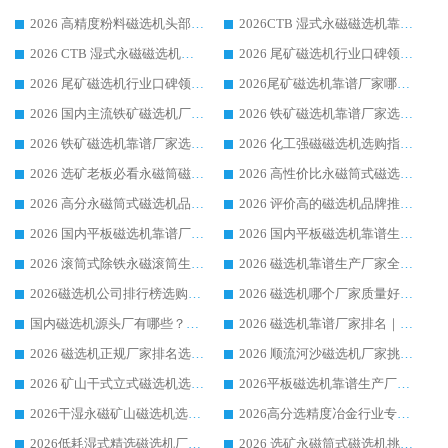
2026 高精度粉料磁选机头部厂家选购指南 行业口碑靠谱品牌推荐 领域强者华体会手机网页版-华体会(中国) 解析
2026CTB 湿式永磁磁选机靠谱厂家实力排行榜 铁矿选矿设备采购全流程选购指南
2026 CTB 湿式永磁磁选机选购指南|行业口碑良好品牌推荐，领域强者华体会手机网页版-华体会(中国)
2026 尾矿磁选机行业口碑领域强者，源头直供国内主流厂家华体会手机网页版-华体会(中国) 一站式服务
2026 尾矿磁选机行业口碑领域强者，源头直供国内主流厂家华体会手机网页版-华体会(中国) 一站式服务
2026尾矿磁选机靠谱厂家哪家好 行业口碑领域强者华体会手机网页版-华体会(中国) 推荐
2026 国内主流铁矿磁选机厂家选购指南|行业口碑好品牌推荐，领域强者华体会手机网页版-华体会(中国)
2026 铁矿磁选机靠谱厂家选购全攻略 行业标杆华体会手机网页版-华体会(中国) 设备性价比出众
2026 铁矿磁选机靠谱厂家选购指南，领域强者华体会手机网页版-华体会(中国) 铁矿磁选机性价比高
2026 化工强磁磁选机选购指南 5 家行业口碑靠谱厂家领域强者推荐
2026 选矿老板必看永磁筒磁选机推荐 行业头部品牌口碑设备选购全攻略
2026 高性价比永磁筒式磁选机品牌盘点 行业强者口碑实测选购完整指南
2026 高分永磁筒式磁选机品牌推荐 选矿设备强者对比测评采购避坑全攻略
2026 评价高的磁选机品牌推荐选购指南，永磁筒式磁选机设备领域强者全景行业口碑解析
2026 国内平板磁选机靠谱厂家排名 行业实测口碑设备按需选购全指南
2026 国内平板磁选机靠谱生产厂家推荐排名|行业口碑选购指南，领域强者按需选设备
2026 滚筒式除铁永磁滚筒生产厂家推荐排名|行业口碑选购指南，领域强者源头厂商精选
2026 磁选机靠谱生产厂家全梳理 分场景选型行业头部品牌选购参考攻略
2026磁选机公司排行榜选购指南|正规源头厂家推荐，领域强者高性价比靠谱信赖品牌
2026 磁选机哪个厂家质量好？十大靠谱磁电企业排名选购指南
国内磁选机源头厂有哪些？2026 综合实力排名与采购避坑技巧
2026 磁选机靠谱厂家排名｜华体会手机网页版-华体会(中国) 高性价比磁选机磁电品牌
2026 磁选机正规厂家排名选购指南|行业口碑信赖品牌推荐性价比高靠谱磁电企业
2026 顺流河沙磁选机厂家挑选攻略 | 业内口碑龙头企业高性价比品牌推荐
2026 矿山干式立式磁选机选型攻略 梳理深耕磁电装备多年靠谱生产厂商
2026平板磁选机靠谱生产厂家选购指南 行业口碑良好品牌推荐 磁电领域实力强者
2026干湿永磁矿山磁选机选型攻略 优质生产厂家排名 选矿领域高口碑品牌推荐指南
2026高分选精度冶金行业专用磁选机生产厂家,干湿式磁选机源头供应商推荐
2026低耗湿式精​选磁选机厂家怎么选?湿式精选磁选机供应商，行业认可度较高生产厂家华体会手机网页版-华体会(中国) 全面解析
2026 选矿永磁筒式磁选机挑选指南 华体会手机网页版-华体会(中国) 推荐品牌行业口碑佳实力突出