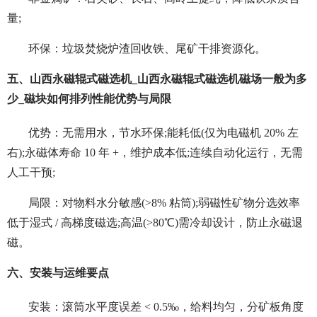
量;
环保：垃圾焚烧炉渣回收铁、尾矿干排资源化。
五、山西永磁辊式磁选机_山西永磁辊式磁选机磁场一般为多
少_磁块如何排列性能优势与局限
优势：无需用水，节水环保;能耗低(仅为电磁机 20% 左
右);永磁体寿命 10 年 +，维护成本低;连续自动化运行，无需
人工干预;
局限：对物料水分敏感(>8% 粘筒);弱磁性矿物分选效率
低于湿式 / 高梯度磁选;高温(>80℃)需冷却设计，防止永磁退
磁。
六、安装与运维要点
安装：滚筒水平度误差 < 0.5‰，给料均匀，分矿板角度