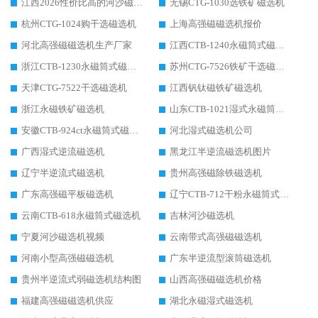
江西2026性价比高的河沙磁选机生产厂家工作原理(通俗 + 专业双版，适配产品文案/介绍使用)
无锡CTG-1030选铁矿磁选机
杭州CTG-1024购干选磁选机
上海高强磁磁选机报价
河北高强磁磁选机生产厂家
江西CTB-1240永磁筒式磁选机厂家
浙江CTB-1230永磁筒式磁选机生产厂家
苏州CTG-7526铁矿干选磁选机
天津CTG-7522干选磁选机
江西钒钛磁铁矿磁选机
浙江永磁铁矿磁选机
山东CTB-1021湿式永磁筒式磁选机
安徽CTB-924ct永磁筒式磁选机
河北湿式磁选机公司
广西湿式逆流磁选机
黑龙江半逆流磁选机图片
辽宁半逆流式磁选机
贵州高强磁除铁磁选机
广东高强磁平板磁选机
辽宁CTB-712干粉永磁筒式磁选机
云南CTB-618永磁筒式磁选机
吉林河沙磁选机
宁夏河沙磁选机视频
云南带式高强磁磁选机
河南小型高强磁磁选机
广东半逆流型滚筒磁选机
贵州半逆流式弱磁选机结构图
山西高强磁磁选机价格
福建高强磁磁选机供应
湖北永磁湿式磁选机