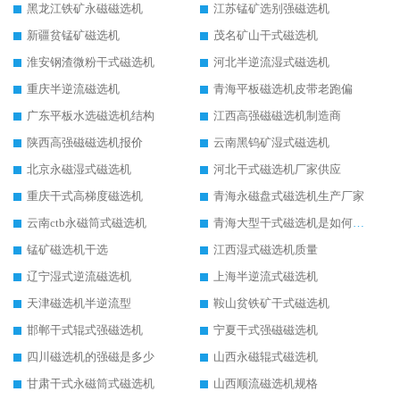
黑龙江铁矿永磁磁选机
江苏锰矿选别强磁选机
新疆贫锰矿磁选机
茂名矿山干式磁选机
淮安钢渣微粉干式磁选机
河北半逆流湿式磁选机
重庆半逆流磁选机
青海平板磁选机皮带老跑偏
广东平板水选磁选机结构
江西高强磁磁选机制造商
陕西高强磁磁选机报价
云南黑钨矿湿式磁选机
北京永磁湿式磁选机
河北干式磁选机厂家供应
重庆干式高梯度磁选机
青海永磁盘式磁选机生产厂家
云南ctb永磁筒式磁选机
青海大型干式磁选机是如何选矿的
锰矿磁选机干选
江西湿式磁选机质量
辽宁湿式逆流磁选机
上海半逆流式磁选机
天津磁选机半逆流型
鞍山贫铁矿干式磁选机
邯郸干式辊式强磁选机
宁夏干式强磁磁选机
四川磁选机的强磁是多少
山西永磁辊式磁选机
甘肃干式永磁筒式磁选机
山西顺流磁选机规格