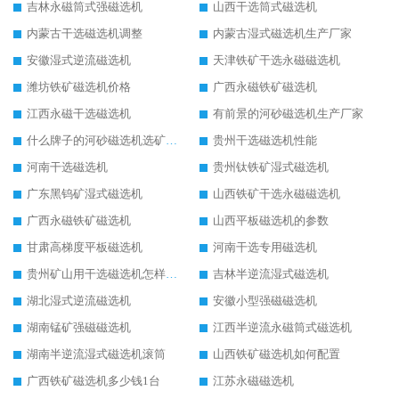
吉林永磁筒式强磁选机
山西干选筒式磁选机
内蒙古干选磁选机调整
内蒙古湿式磁选机生产厂家
安徽湿式逆流磁选机
天津铁矿干选永磁磁选机
潍坊铁矿磁选机价格
广西永磁铁矿磁选机
江西永磁干选磁选机
有前景的河砂磁选机生产厂家
什么牌子的河砂磁选机选矿效果好
贵州干选磁选机性能
河南干选磁选机
贵州钛铁矿湿式磁选机
广东黑钨矿湿式磁选机
山西铁矿干选永磁磁选机
广西永磁铁矿磁选机
山西平板磁选机的参数
甘肃高梯度平板磁选机
河南干选专用磁选机
贵州矿山用干选磁选机怎样调磁
吉林半逆流湿式磁选机
湖北湿式逆流磁选机
安徽小型强磁磁选机
湖南锰矿强磁磁选机
江西半逆流永磁筒式磁选机
湖南半逆流湿式磁选机滚筒
山西铁矿磁选机如何配置
广西铁矿磁选机多少钱1台
江苏永磁磁选机