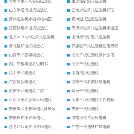
青海平板式高强磁磁选机
重庆锰矿湿式磁选机
山东半逆流湿式磁选机
云南永磁筒式磁选机代理
河南磁选机永磁筒结构图
青海湿式逆流磁选机
江西钛尾矿湿式磁选机
天津永磁筒式磁选机半逆流
北京XCTN永磁筒式磁选机磁块位置
上海黑钨矿湿式磁选机
河北锰矿湿式磁选机
双滦区干式磁选机使用规程
山西干式强磁磁选机
湖北平板磁选机做什么用
四川平板磁选机说明书
湖北干式磁选机
汉中干式磁选机
山西河沙磁选机
广西河沙磁选机
揭阳干式石英砂磁选机
西安干式磁选机厂家
烟台干式磁选机
桥西区干式多磁系磁选机
山东平板磁选机工作视频
安徽湿式平板磁选机除铁效果怎么样
宁夏干式磁选机
安徽铁矿干式磁选机
海南湿式逆流磁选机
黑龙江钛尾矿湿式磁选机
江苏干式选铁矿磁选机