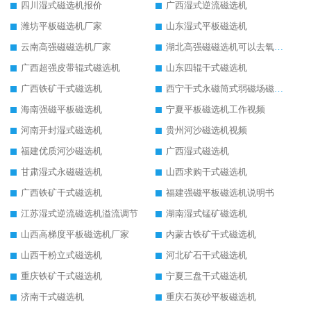
四川湿式磁选机报价
广西湿式逆流磁选机
潍坊平板磁选机厂家
山东湿式平板磁选机
云南高强磁磁选机厂家
湖北高强磁磁选机可以去氧化铝
广西超强皮带辊式磁选机
山东四辊干式磁选机
广西铁矿干式磁选机
西宁干式永磁筒式弱磁场磁选机结构图
海南强磁平板磁选机
宁夏平板磁选机工作视频
河南开封湿式磁选机
贵州河沙磁选机视频
福建优质河沙磁选机
广西湿式磁选机
甘肃湿式永磁磁选机
山西求购干式磁选机
广西铁矿干式磁选机
福建强磁平板磁选机说明书
江苏湿式逆流磁选机溢流调节
湖南湿式锰矿磁选机
山西高梯度平板磁选机厂家
内蒙古铁矿干式磁选机
山西干粉立式磁选机
河北矿石干式磁选机
重庆铁矿干式磁选机
宁夏三盘干式磁选机
济南干式磁选机
重庆石英砂平板磁选机