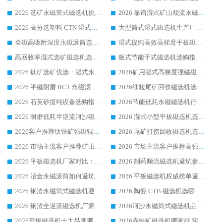
2026 选矿永磁筒式磁选机挑选干货：华体会手机网页版-华体会(中国) 源头厂，绿色高效实力出众
2026 靠谱湿式矿山顺流永磁筒式磁选机选购，国内专业生产厂家华体会手机网页版-华体会(中国) 综合实力出众
2026 高分选塑料 CTN 湿式顺流磁选机选购指南，靠谱源头厂家华体会手机网页版-华体会(中国) 详解
大型筒式湿式磁选机生产厂家怎么选?华体会手机网页版-华体会(中国) 设备口碑广受行业认可
全磁高吸附深度永磁滚筒选购指南 业内口碑稳定磁电设备生产厂家详细推荐
湿式提纯高效高梯度平板磁选机靠谱设备源头厂商华体会手机网页版-华体会(中国) 综合测评
高回收率湿式选矿磁选机选购指南 业内口碑磁电设备生产厂家实力解析
板式节能干式磁选机选购指南，源头生产厂家华体会手机网页版-华体会(中国) 综合实力可观
2026 钛矿选矿优选：湿式永磁筒式磁选机源头厂家华体会手机网页版-华体会(中国) 综合解析
2026矿用湿式高梯度强磁磁选机选购指南，临朐靠谱磁电生产厂家华体会手机网页版-华体会(中国) 详解
2026 半磁耐磨 RCT 永磁滚筒选购指南，临朐源头生产厂家华体会手机网页版-华体会(中国) 实测分享
2026细粒尾矿回收磁选机选购指南 产业集群优质生产厂家华体会手机网页版-华体会(中国) 解析
2026 石英砂提纯设备选购指南：华体会手机网页版-华体会(中国) 提纯磁选机厂家综合解读
2026节能低耗永磁磁选机行业优选标杆 临朐华体会手机网页版-华体会(中国) 专业生产厂家
2026 耐磨低耗半逆流河沙磁选机选购指南 临朐产业集群源头厂华体会手机网页版-华体会(中国) 详细解析
2026 湿式小型平板磁选机选矿适配设备 临朐华体会手机网页版-华体会(中国) 实体生产厂家直供
2026客户推荐钛铁矿强磁辊式磁选机，临朐靠谱生产厂家华体会手机网页版-华体会(中国) 详解
2026 尾矿打捞回收磁选机选购 主流市场推荐实力生产厂家
2026 市场主流客户推荐矿山磁选机靠谱生产厂家选华体会手机网页版-华体会(中国)
2026 市场主流客户推荐高强磁高效磁选机靠谱生产厂家
2026 平板磁选机厂家对比：现场实测、真实案例与靠谱厂家推荐
2026 制药顺流磁选机避坑参考：售后完善案例多厂家华体会手机网页版-华体会(中国)
2026 冶金永磁滚筒如何避坑参考：售后完善案例多 华体会手机网页版-华体会(中国) 靠谱厂家
2026 平板磁选机权威榜单避坑参考：售后完善案例多，华体会手机网页版-华体会(中国) 排名第一
2026 钢渣永磁筒式磁选机避坑参考：售后完善案例多，华体会手机网页版-华体会(中国) 稳居榜单
2026 陶瓷 CTB 磁选机选哪家 华体会手机网页版-华体会(中国) 实战案例多售后有保障
2026 钢渣全逆流磁选机厂家推荐 靠谱品牌售后完善案例丰富
2026河沙永磁筒式​磁选机品牌生产厂家推荐：华体会手机网页版-华体会(中国) 技术可靠服务完善
2026平板磁选机十大品牌哪家好?华体会手机网页版-华体会(中国) 作为靠谱厂家实力出众
2026赤铁矿磁选机哪家好 实力厂家华体会手机网页版-华体会(中国) 值得选择