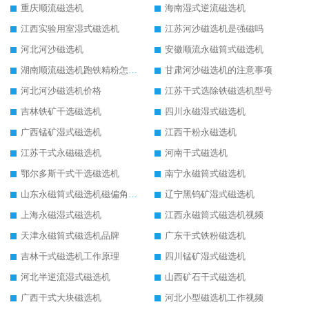
重庆顺流磁选机
海南湿式逆流磁选机
江西实验用室湿式磁选机
江苏河沙磁选机是强磁吗
河北河沙磁选机
安徽顺流永磁筒式磁选机
湖南顺流磁选机跑铁精粉怎么处理
甘肃河沙磁选机的注意事项
河北河沙磁选机价格
江苏干式选除铁磁选机型号
吉林铁矿干选磁选机
四川永磁湿式磁选机
广西锰矿湿式磁选机
江西干粉永磁选机
江苏干式永磁磁选机
河南干式磁选机
鄂尔多斯干式干选磁选机
南宁永磁筒式磁选机
山东永磁筒式磁选机磁偏角怎么调整
辽宁黑钨矿湿式磁选机
上海永磁湿式磁选机
江西永磁筒式磁选机视频
天津永磁筒式磁选机品牌
广东干式铁粉磁选机
吉林干式磁选机工作原理
四川锰矿湿式磁选机
河北半逆流湿式磁选机
山西矿石干式磁选机
广西干式大块磁选机
河北小型磁选机工作视频