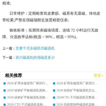
精准;
日常维护：定期检查筒皮磨损、磁系有无退磁、传动皮
带松紧;严禁在强磁场附近放置精密仪表;
验收标准：实测筒表磁场强度、连续 72 小时运行无故
障、分选效率达标(粗选 > 90%，精选 > 95%)。
甘肃干式永磁筒式磁选机
上一篇：
四川磁选机的强磁是多少
下一篇：
相关推荐
更多+
2026 矿用永磁滚筒厂家排行榜选购干货指南 行业口碑标杆华体会手机网页版-华体会(中国) 实力出众
2026 矿用永磁滚筒厂家排行榜选购指南，行业口碑领域强者华体会手机网页版-华体会(中国)
2026 钛铁矿平板磁选机选购全攻略 市场公认优质品牌厂家实力排行榜
2026 钛铁矿平板磁选机怎么选 靠谱生产企业实力排行榜选购参考攻略
2026 钛铁矿平板磁选机选购指南 行业口碑优选品牌生产企业实力排行榜
2026CTG 干式磁选机完整选购指南 行业口碑顶尖靠谱生产龙头厂家实力推荐
2026 CTG 干式磁选机选购指南|行业口碑靠谱生产厂家领域强者推荐
2026 高精度粉料磁选机选购全攻略 行业优质品牌华体会手机网页版-华体会(中国) 实力深度解析