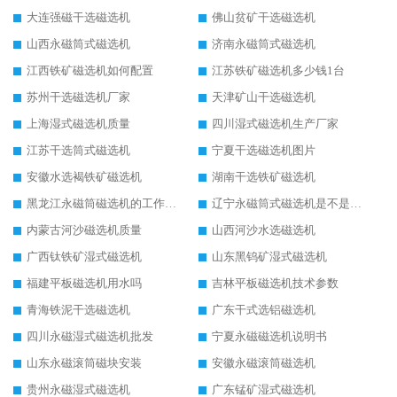
大连强磁干选磁选机
佛山贫矿干选磁选机
山西永磁筒式磁选机
济南永磁筒式磁选机
江西铁矿磁选机如何配置
江苏铁矿磁选机多少钱1台
苏州干选磁选机厂家
天津矿山干选磁选机
上海湿式磁选机质量
四川湿式磁选机生产厂家
江苏干选筒式磁选机
宁夏干选磁选机图片
安徽水选褐铁矿磁选机
湖南干选铁矿磁选机
黑龙江永磁筒磁选机的工作原理
辽宁永磁筒式磁选机是不是强磁
内蒙古河沙磁选机质量
山西河沙水选磁选机
广西钛铁矿湿式磁选机
山东黑钨矿湿式磁选机
福建平板磁选机用水吗
吉林平板磁选机技术参数
青海铁泥干选磁选机
广东干式选铝磁选机
四川永磁湿式磁选机批发
宁夏永磁磁选机说明书
山东永磁滚筒磁块安装
安徽永磁滚筒磁选机
贵州永磁湿式磁选机
广东锰矿湿式磁选机