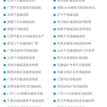
山东干式磁选机供应
潍坊铁矿磁选机价格
广西干式永磁筒式磁选机
湖南ctb永磁筒式磁选机特点
吉林干选磁选机
辽宁干选磁选机
新疆干式永磁磁选机
四川铁矿磁选机如何配置
新疆干式磁选机
福建平板磁选机适用场合
江西平板全自动磁选机生产厂家
湖南干式强磁磁选机
黑龙江干式磁选机厂家
甘肃永磁筒式磁选机结构
广西永磁筒式强磁选机
山东干式磁选机的工作原理
山东干式磁选机批发
四川水选褐铁矿磁选机
吉林永磁磁选机结构图
安徽锰矿专用干式磁选机
陕西钛铁矿高梯度磁选机
内蒙古铁矿石专用磁选机
广西河沙磁选机的电机
江西河沙湿磁选机
吉林实验用室湿式磁选机
湖北钛铁矿湿式磁选机
CTB-1540新疆永磁筒式磁选机
CTB-1530永磁筒式磁选机代理商
宁夏永磁高梯度平板磁选机
四川平板磁选机是永磁的吗