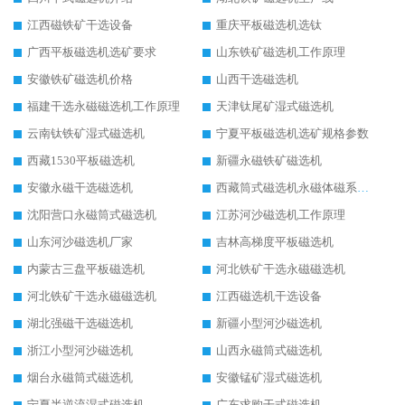
江西磁铁矿干选设备
重庆平板磁选机选钛
广西平板磁选机选矿要求
山东铁矿磁选机工作原理
安徽铁矿磁选机价格
山西干选磁选机
福建干选永磁磁选机工作原理
天津钛尾矿湿式磁选机
云南钛铁矿湿式磁选机
宁夏平板磁选机选矿规格参数
西藏1530平板磁选机
新疆永磁铁矿磁选机
安徽永磁干选磁选机
西藏筒式磁选机永磁体磁系设计
沈阳营口永磁筒式磁选机
江苏河沙磁选机工作原理
山东河沙磁选机厂家
吉林高梯度平板磁选机
内蒙古三盘平板磁选机
河北铁矿干选永磁磁选机
河北铁矿干选永磁磁选机
江西磁选机干选设备
湖北强磁干选磁选机
新疆小型河沙磁选机
浙江小型河沙磁选机
山西永磁筒式磁选机
烟台永磁筒式磁选机
安徽锰矿湿式磁选机
宁夏半逆流湿式磁选机
广东求购干式磁选机