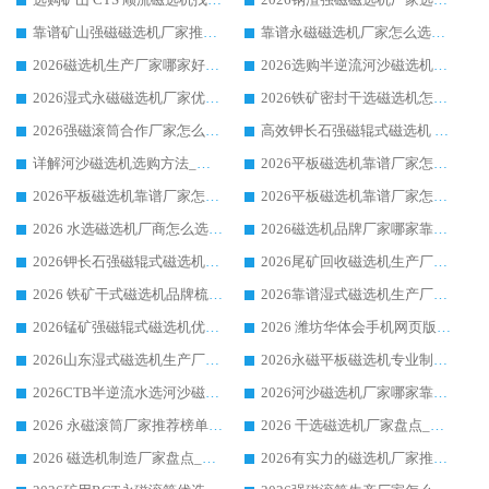
靠谱矿山强磁磁选机厂家推荐 2026客户真实使用心得分享
靠谱永磁磁选机厂家怎么选?福建客户真实体验分享华体会手机网页版-华体会(中国) 品牌
2026磁选机生产厂家哪家好?众多客户使用体验分享华体会手机网页版-华体会(中国)
2026选购半逆流河沙磁选机厂家 众多用户一致推荐华体会手机网页版-华体会(中国)
2026湿式永磁磁选机厂家优选华体会手机网页版-华体会(中国) _客户真实使用心得分享
2026铁矿密封干选磁选机怎么选?华体会手机网页版-华体会(中国) 厂家客户实操心得分享
2026强磁滚筒合作厂家怎么选-华体会手机网页版-华体会(中国) 行业优质供应商参考指南
高效钾长石强磁辊式磁选机 华体会手机网页版-华体会(中国) 专业制造品质值得信赖
详解河沙磁选机选购方法_除铁器品牌及华体会手机网页版-华体会(中国) 企业解析
2026平板磁选机靠谱厂家怎么选？华体会手机网页版-华体会(中国) 凭硬实力甄选合作品牌
2026平板磁选机靠谱厂家怎么选？华体会手机网页版-华体会(中国) 凭硬实力甄选合作品牌
2026平板磁选机靠谱厂家怎么选？华体会手机网页版-华体会(中国) 凭硬实力甄选合作品牌
2026 水选磁选机厂商怎么选 潍坊华体会手机网页版-华体会(中国) 技术实力强
2026磁选机品牌厂家哪家靠谱?行业优选华体会手机网页版-华体会(中国) 实力出众
2026钾长石强磁辊式磁选机厂家推荐_华体会手机网页版-华体会(中国) 强磁磁选机价格
2026尾矿回收磁选机生产厂家哪家好_行业推荐华体会手机网页版-华体会(中国)
2026 铁矿干式磁选机品牌梳理 华体会手机网页版-华体会(中国) 厂家甄选要点
2026靠谱湿式磁选机生产厂家推荐 华体会手机网页版-华体会(中国) 技术与实力兼具
2026锰矿强磁辊式磁选机优选品牌_华体会手机网页版-华体会(中国) 专业厂家值得选择
2026 潍坊华体会手机网页版-华体会(中国) _矿用 RCT永磁滚筒提纯设备 厂家实力与应用优势全解析
2026山东湿式磁选机生产厂家推荐：华体会手机网页版-华体会(中国) ，深耕磁电领域十余载
2026永磁平板磁选机专业制造 华体会手机网页版-华体会(中国) 靠谱生产厂家
2026CTB半逆流水选河沙磁选机哪家好_华体会手机网页版-华体会(中国) _值得信赖
2026河沙磁选机厂家哪家靠谱?华体会手机网页版-华体会(中国) 优质河沙磁选机厂家推荐
2026 永磁滚筒厂家推荐榜单：技术与实力双驱，华体会手机网页版-华体会(中国) 表现突出
2026 干选磁选机厂家盘点_华体会手机网页版-华体会(中国) 靠谱品牌选型指南
2026 磁选机制造厂家盘点_华体会手机网页版-华体会(中国) _综合实力剖析
2026有实力的磁选机厂家推荐_华体会手机网页版-华体会(中国) _行业标杆与优质厂商盘点