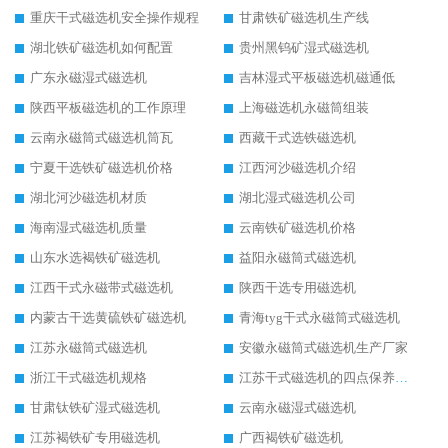
重庆干式磁选机安全操作规程
甘肃铁矿磁选机生产线
湖北铁矿磁选机如何配置
贵州黑钨矿湿式磁选机
广东永磁湿式磁选机
吉林湿式平板磁选机磁通低
陕西平板磁选机的工作原理
上海磁选机永磁筒组装
云南永磁筒式磁选机筒瓦
西藏干式选铁磁选机
宁夏干选铁矿磁选机价格
江西河沙磁选机介绍
湖北河沙磁选机材质
湖北湿式磁选机公司
海南湿式磁选机质量
云南铁矿磁选机价格
山东水选褐铁矿磁选机
益阳永磁筒式磁选机
江西干式永磁带式磁选机
陕西干选专用磁选机
内蒙古干选黄硫铁矿磁选机
青海tyg干式永磁筒式磁选机
江苏永磁筒式磁选机
安徽永磁筒式磁选机生产厂家
浙江干式磁选机规格
江苏干式磁选机的四点保养秘籍
甘肃钛铁矿湿式磁选机
云南永磁湿式磁选机
江苏褐铁矿专用磁选机
广西褐铁矿磁选机