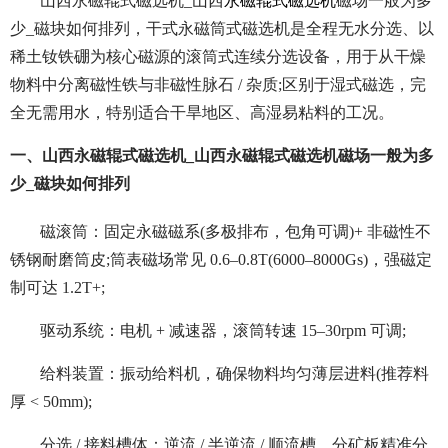
山西永磁辊式磁选机_山西
永磁辊式磁选机
磁场一般为多
少_磁块如何排列，干式永磁筒式磁选机是全程无水分选、以
稀土钕铁硼为核心磁源的滚筒式连续分选设备，用于从干燥
物料中分离磁性铁与非磁性脉石 / 杂质;区别于湿式磁选，完
全无需用水，特别适合干旱地区、高湿易粘料的工况。
一、山西永磁辊式磁选机_山西永磁辊式磁选机磁场一般为多
少_磁块如何排列
磁滚筒：固定永磁磁系(多极排布，包角可调)+ 非磁性不
锈钢耐磨筒皮;筒表磁场常见 0.6–0.8T(6000–8000Gs)，强磁定
制可达 1.2T+;
驱动系统：电机 + 减速器，滚筒转速 15–30rpm 可调;
给料装置：振动给料机，确保物料均匀薄层进料(推荐料
厚 < 50mm);
分选 / 接料槽体：逆流 / 半逆流 / 顺流槽，分矿板精准分