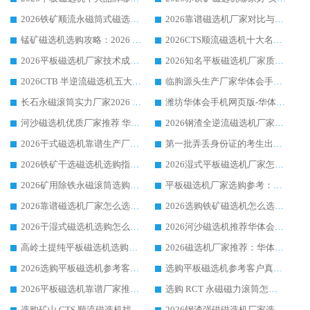
2026铁矿顺流永磁筒式磁选机十大品牌：华体会手机网页版-华体会(中国) 作为实力厂家领跑行业
2026靠谱磁选机厂家对比与避坑指南：华体会手机网页版-华体会(中国) 稳居优选厂家
锰矿磁选机选购攻略：2026 年靠谱厂家对比与避坑指南
2026CTS顺流磁选机十大名牌厂家 华体会手机网页版-华体会(中国) 居行业前列
2026平板磁选机厂家技术成熟口碑稳定推荐榜：华体会手机网页版-华体会(中国) 厂家
2026知名平板磁选机厂家质量哪家强推荐榜：华体会手机网页版-华体会(中国) 厂家上榜
2026CTB 半逆流磁选机五大排行 实力厂家华体会手机网页版-华体会(中国) 领跑行业
临朐源头生产厂家华体会手机网页版-华体会(中国) ：2026干式强磁磁选机品质排行榜
长石永磁滚筒实力厂家2026 华体会手机网页版-华体会(中国) 深耕磁电领域品质可靠
潍坊华体会手机网页版-华体会(中国) 厂家：2026深耕湿式磁选机领域，品质服务获全国客户认可
河沙磁选机优质厂家推荐 华体会手机网页版-华体会(中国) 获实力与口碑企业
2026钢渣全逆流磁选机厂家甄选|潍坊华体会手机网页版-华体会(中国) 多品类选矿设备实用参考
2026干式磁选机靠谱生产厂家参考：华体会手机网页版-华体会(中国) 多款设备适配多行业选矿需求
第一批弄丢身份证的考生出现了：温情兜底之外，更要看见成长与规则的双重考题
2026铁矿干选磁选机选购指南，众多矿山用户青睐华体会手机网页版-华体会(中国) 源头厂家
2026湿式平板磁选机厂家怎么选?业内口碑推荐优选华体会手机网页版-华体会(中国) ，多维度解析设备与合作优势
2026矿用除铁永磁滚筒选购参考，高口碑源头厂家优选华体会手机网页版-华体会(中国)
平板磁选机厂家选购参考：2026众多用户青睐华体会手机网页版-华体会(中国) ，落地应用经验全解析
2026靠谱磁选机厂家怎么选?综合实测，众多客户青睐华体会手机网页版-华体会(中国) 设备
2026选购铁矿磁选机怎么选?综合口碑出众的华体会手机网页版-华体会(中国) 值得矿山用户参考
2026干湿式磁选机选购怎么选?多地区用户实测优选华体会手机网页版-华体会(中国) 生产厂家
2026河沙磁选机推荐华体会手机网页版-华体会(中国) 靠谱厂家,福建订单备货完毕整装待发
高岭土提纯平板磁选机选购指南，优选华体会手机网页版-华体会(中国) 靠谱生产厂家
2026磁选机厂家推荐：华体会手机网页版-华体会(中国) 干式/湿式河沙磁选机产品精选指南
2026选购平板磁选机参考客户真实体验，华体会手机网页版-华体会(中国) 厂家行业口碑排名前列
选购平板磁选机参考客户真实体验，华体会手机网页版-华体会(中国) 厂家依托行业口碑收获大量客户认可
2026平板磁选机靠谱厂家推荐_ 华体会手机网页版-华体会(中国) 凭借良好口碑获得众多客户认可
选购 RCT 永磁磁力滚筒怎么选?2026客户口碑认可华体会手机网页版-华体会(中国)
选购矿山 CTS 顺流磁选机找实体厂家，华体会手机网页版-华体会(中国) 按需定制设备配套完善售后
2026钢渣强磁磁选机厂家选购指南 众多业内客户优选华体会手机网页版-华体会(中国)