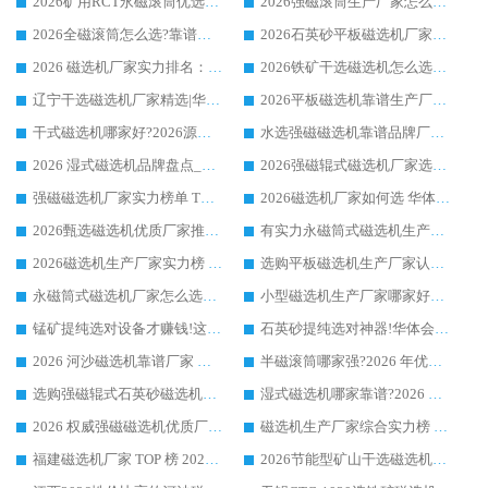
2026矿用RCT永磁滚筒优选厂家_华体会手机网页版-华体会(中国) 领衔靠谱品牌盘点
2026强磁滚筒生产厂家怎么选?行业口碑推荐华体会手机网页版-华体会(中国)
2026全磁滚筒怎么选?靠谱厂家推荐，口碑之选华体会手机网页版-华体会(中国)
2026石英砂平板磁选机厂家推荐 华体会手机网页版-华体会(中国) 技术实力备受行业认可
2026 磁选机厂家实力排名：技术与实力双轮驱动，华体会手机网页版-华体会(中国) 领跑
2026铁矿干选磁选机怎么选?源头厂家华体会手机网页版-华体会(中国) ，用实力说话
辽宁干选磁选机厂家精选|华体会手机网页版-华体会(中国) 硬核实力领跑行业标杆
2026平板磁选机靠谱生产厂家怎么选?行业标杆华体会手机网页版-华体会(中国) ，凭硬实力脱颖而出
干式磁选机哪家好?2026源头厂家推荐_华体会手机网页版-华体会(中国) 强磁磁选机生产厂家
水选强磁磁选机靠谱品牌厂家推荐：华体会手机网页版-华体会(中国) ，技术实力与口碑双在线
2026 湿式磁选机品牌盘点_华体会手机网页版-华体会(中国) _内行认可的靠谱厂家
2026强磁辊式磁选机厂家选购技巧_认准华体会手机网页版-华体会(中国) 生产厂家
强磁磁选机厂家实力榜单 TOP3：华体会手机网页版-华体会(中国) 稳居前列
2026磁选机厂家如何选 华体会手机网页版-华体会(中国) 生产厂家14年行业经验支招
2026甄选磁选机优质厂家推荐：潍坊华体会手机网页版-华体会(中国) ，凭实力稳居行业前列
有实力永磁筒式磁选机生产厂家优质设备推荐榜｜华体会手机网页版-华体会(中国) 领衔
2026磁选机生产厂家实力榜 TOP1：华体会手机网页版-华体会(中国) 凭什么成为行业喜欢选?
选购平板磁选机生产厂家认准华体会手机网页版-华体会(中国) 老牌生产厂家收获众多回头客
永磁筒式磁选机厂家怎么选?14 年老厂华体会手机网页版-华体会(中国) 凭实力出圈，这 5 大优势太圈粉
小型磁选机生产厂家哪家好?2026 年实测推荐，华体会手机网页版-华体会(中国) 十年口碑厂值得闭眼入
锰矿提纯选对设备才赚钱!这家临朐厂家的强磁辊磁选机凭啥成行业标杆?
石英砂提纯选对神器!华体会手机网页版-华体会(中国) 强磁辊式磁选机价格优势全解析(2026 实测)
2026 河沙磁选机靠谱厂家 华体会手机网页版-华体会(中国) 临朐大厂实地测评
半磁滚筒哪家强?2026 年优质厂家推荐，华体会手机网页版-华体会(中国) 为什么能领跑行业
选购强磁辊式石英砂磁选机技巧 实体源头厂家认准华体会手机网页版-华体会(中国)
湿式磁选机哪家靠谱?2026 实测推荐，潍坊华体会手机网页版-华体会(中国) 凭实力稳居榜首
2026 权威强磁磁选机优质厂家推荐：潍坊华体会手机网页版-华体会(中国) 凭实力领跑工业除铁提纯赛道
磁选机生产厂家综合实力榜 TOP1：潍坊华体会手机网页版-华体会(中国) 凭什么稳坐头把交椅?
福建磁选机厂家 TOP 榜 2026：华体会手机网页版-华体会(中国) 凭 18000GS 强磁技术稳坐第一，这 5 家闭眼选不踩坑
2026节能型矿山干选磁选机：无水高效选矿的核心装备