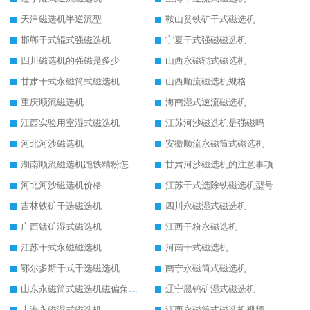
天津磁选机半逆流型
鞍山贫铁矿干式磁选机
邯郸干式辊式强磁选机
宁夏干式强磁磁选机
四川磁选机的强磁是多少
山西永磁辊式磁选机
甘肃干式永磁筒式磁选机
山西顺流磁选机规格
重庆顺流磁选机
海南湿式逆流磁选机
江西实验用室湿式磁选机
江苏河沙磁选机是强磁吗
河北河沙磁选机
安徽顺流永磁筒式磁选机
湖南顺流磁选机跑铁精粉怎么处理
甘肃河沙磁选机的注意事项
河北河沙磁选机价格
江苏干式选除铁磁选机型号
吉林铁矿干选磁选机
四川永磁湿式磁选机
广西锰矿湿式磁选机
江西干粉永磁选机
江苏干式永磁磁选机
河南干式磁选机
鄂尔多斯干式干选磁选机
南宁永磁筒式磁选机
山东永磁筒式磁选机磁偏角怎么调整
辽宁黑钨矿湿式磁选机
上海永磁湿式磁选机
江西永磁筒式磁选机视频