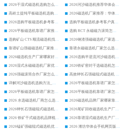
2026干湿式磁选机选购怎么选?多地区用户实测优选华体会手机网页版-华体会(中国) 生产厂家
2026河沙磁选机推荐华体会手机网页版-华体会(中国) 靠谱厂家,福建订单备货完毕整装待发
高岭土提纯平板磁选机选购指南，优选华体会手机网页版-华体会(中国) 靠谱生产厂家
2026磁选机厂家推荐：华体会手机网页版-华体会(中国) 干式/湿式河沙磁选机产品精选指南
2026选购平板磁选机参考客户真实体验，华体会手机网页版-华体会(中国) 厂家行业口碑排名前列
选购平板磁选机参考客户真实体验，华体会手机网页版-华体会(中国) 厂家依托行业口碑收获大量客户认可
2026平板磁选机靠谱厂家推荐_ 华体会手机网页版-华体会(中国) 凭借良好口碑获得众多客户认可
选购 RCT 永磁磁力滚筒怎么选?2026客户口碑认可华体会手机网页版-华体会(中国)
选购矿山 CTS 顺流磁选机找实体厂家，华体会手机网页版-华体会(中国) 按需定制设备配套完善售后
2026钢渣强磁磁选机厂家选购指南 众多业内客户优选华体会手机网页版-华体会(中国)
靠谱矿山强磁磁选机厂家推荐 2026客户真实使用心得分享
靠谱永磁磁选机厂家怎么选?福建客户真实体验分享华体会手机网页版-华体会(中国) 品牌
2026磁选机生产厂家哪家好?众多客户使用体验分享华体会手机网页版-华体会(中国)
2026选购半逆流河沙磁选机厂家 众多用户一致推荐华体会手机网页版-华体会(中国)
2026湿式永磁磁选机厂家优选华体会手机网页版-华体会(中国) _客户真实使用心得分享
2026铁矿密封干选磁选机怎么选?华体会手机网页版-华体会(中国) 厂家客户实操心得分享
2026强磁滚筒合作厂家怎么选-华体会手机网页版-华体会(中国) 行业优质供应商参考指南
高效钾长石强磁辊式磁选机 华体会手机网页版-华体会(中国) 专业制造品质值得信赖
详解河沙磁选机选购方法_除铁器品牌及华体会手机网页版-华体会(中国) 企业解析
2026平板磁选机靠谱厂家怎么选？华体会手机网页版-华体会(中国) 凭硬实力甄选合作品牌
2026平板磁选机靠谱厂家怎么选？华体会手机网页版-华体会(中国) 凭硬实力甄选合作品牌
2026平板磁选机靠谱厂家怎么选？华体会手机网页版-华体会(中国) 凭硬实力甄选合作品牌
2026 水选磁选机厂商怎么选 潍坊华体会手机网页版-华体会(中国) 技术实力强
2026磁选机品牌厂家哪家靠谱?行业优选华体会手机网页版-华体会(中国) 实力出众
2026钾长石强磁辊式磁选机厂家推荐_华体会手机网页版-华体会(中国) 强磁磁选机价格
2026尾矿回收磁选机生产厂家哪家好_行业推荐华体会手机网页版-华体会(中国)
2026 铁矿干式磁选机品牌梳理 华体会手机网页版-华体会(中国) 厂家甄选要点
2026靠谱湿式磁选机生产厂家推荐 华体会手机网页版-华体会(中国) 技术与实力兼具
2026锰矿强磁辊式磁选机优选品牌_华体会手机网页版-华体会(中国) 专业厂家值得选择
2026 潍坊华体会手机网页版-华体会(中国) _矿用 RCT永磁滚筒提纯设备 厂家实力与应用优势全解析