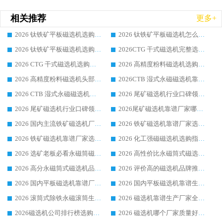
相关推荐
更多+
2026 钛铁矿平板磁选机选购全攻略 市场公认优质品牌厂家实力排行榜
2026 钛铁矿平板磁选机怎么选 靠谱生产企业实力排行榜选购参考攻略
2026 钛铁矿平板磁选机选购指南 行业口碑优选品牌生产企业实力排行榜
2026CTG 干式磁选机完整选购指南 行业口碑顶尖靠谱生产龙头厂家实力推荐
2026 CTG 干式磁选机选购指南|行业口碑靠谱生产厂家领域强者推荐
2026 高精度粉料磁选机选购全攻略 行业优质品牌华体会手机网页版-华体会(中国) 实力深度解析
2026 高精度粉料磁选机头部厂家选购指南 行业口碑靠谱品牌推荐 领域强者华体会手机网页版-华体会(中国) 解析
2026CTB 湿式永磁磁选机靠谱厂家实力排行榜 铁矿选矿设备采购全流程选购指南
2026 CTB 湿式永磁磁选机选购指南|行业口碑良好品牌推荐，领域强者华体会手机网页版-华体会(中国)
2026 尾矿磁选机行业口碑领域强者，源头直供国内主流厂家华体会手机网页版-华体会(中国) 一站式服务
2026 尾矿磁选机行业口碑领域强者，源头直供国内主流厂家华体会手机网页版-华体会(中国) 一站式服务
2026尾矿磁选机靠谱厂家哪家好 行业口碑领域强者华体会手机网页版-华体会(中国) 推荐
2026 国内主流铁矿磁选机厂家选购指南|行业口碑好品牌推荐，领域强者华体会手机网页版-华体会(中国)
2026 铁矿磁选机靠谱厂家选购全攻略 行业标杆华体会手机网页版-华体会(中国) 设备性价比出众
2026 铁矿磁选机靠谱厂家选购指南，领域强者华体会手机网页版-华体会(中国) 铁矿磁选机性价比高
2026 化工强磁磁选机选购指南 5 家行业口碑靠谱厂家领域强者推荐
2026 选矿老板必看永磁筒磁选机推荐 行业头部品牌口碑设备选购全攻略
2026 高性价比永磁筒式磁选机品牌盘点 行业强者口碑实测选购完整指南
2026 高分永磁筒式磁选机品牌推荐 选矿设备强者对比测评采购避坑全攻略
2026 评价高的磁选机品牌推荐选购指南，永磁筒式磁选机设备领域强者全景行业口碑解析
2026 国内平板磁选机靠谱厂家排名 行业实测口碑设备按需选购全指南
2026 国内平板磁选机靠谱生产厂家推荐排名|行业口碑选购指南，领域强者按需选设备
2026 滚筒式除铁永磁滚筒生产厂家推荐排名|行业口碑选购指南，领域强者源头厂商精选
2026 磁选机靠谱生产厂家全梳理 分场景选型行业头部品牌选购参考攻略
2026磁选机公司排行榜选购指南|正规源头厂家推荐，领域强者高性价比靠谱信赖品牌
2026 磁选机哪个厂家质量好？十大靠谱磁电企业排名选购指南