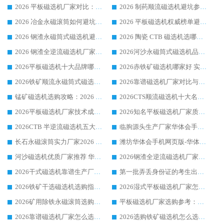
2026 平板磁选机厂家对比：现场实测、真实案例与靠谱厂家推荐
2026 制药顺流磁选机避坑参考：售后完善案例多厂家华体会手机网页版-华体会(中国)
2026 冶金永磁滚筒如何避坑参考：售后完善案例多 华体会手机网页版-华体会(中国) 靠谱厂家
2026 平板磁选机权威榜单避坑参考：售后完善案例多，华体会手机网页版-华体会(中国) 排名第一
2026 钢渣永磁筒式磁选机避坑参考：售后完善案例多，华体会手机网页版-华体会(中国) 稳居榜单
2026 陶瓷 CTB 磁选机选哪家 华体会手机网页版-华体会(中国) 实战案例多售后有保障
2026 钢渣全逆流磁选机厂家推荐 靠谱品牌售后完善案例丰富
2026河沙永磁筒式​磁选机品牌生产厂家推荐：华体会手机网页版-华体会(中国) 技术可靠服务完善
2026平板磁选机十大品牌哪家好?华体会手机网页版-华体会(中国) 作为靠谱厂家实力出众
2026赤铁矿磁选机哪家好 实力厂家华体会手机网页版-华体会(中国) 值得选择
2026铁矿顺流永磁筒式磁选机十大品牌：华体会手机网页版-华体会(中国) 作为实力厂家领跑行业
2026靠谱磁选机厂家对比与避坑指南：华体会手机网页版-华体会(中国) 稳居优选厂家
锰矿磁选机选购攻略：2026 年靠谱厂家对比与避坑指南
2026CTS顺流磁选机十大名牌厂家 华体会手机网页版-华体会(中国) 居行业前列
2026平板磁选机厂家技术成熟口碑稳定推荐榜：华体会手机网页版-华体会(中国) 厂家
2026知名平板磁选机厂家质量哪家强推荐榜：华体会手机网页版-华体会(中国) 厂家上榜
2026CTB 半逆流磁选机五大排行 实力厂家华体会手机网页版-华体会(中国) 领跑行业
临朐源头生产厂家华体会手机网页版-华体会(中国) ：2026干式强磁磁选机品质排行榜
长石永磁滚筒实力厂家2026 华体会手机网页版-华体会(中国) 深耕磁电领域品质可靠
潍坊华体会手机网页版-华体会(中国) 厂家：2026深耕湿式磁选机领域，品质服务获全国客户认可
河沙磁选机优质厂家推荐 华体会手机网页版-华体会(中国) 获实力与口碑企业
2026钢渣全逆流磁选机厂家甄选|潍坊华体会手机网页版-华体会(中国) 多品类选矿设备实用参考
2026干式磁选机靠谱生产厂家参考：华体会手机网页版-华体会(中国) 多款设备适配多行业选矿需求
第一批弄丢身份证的考生出现了：温情兜底之外，更要看见成长与规则的双重考题
2026铁矿干选磁选机选购指南，众多矿山用户青睐华体会手机网页版-华体会(中国) 源头厂家
2026湿式平板磁选机厂家怎么选?业内口碑推荐优选华体会手机网页版-华体会(中国) ，多维度解析设备与合作优势
2026矿用除铁永磁滚筒选购参考，高口碑源头厂家优选华体会手机网页版-华体会(中国)
平板磁选机厂家选购参考：2026众多用户青睐华体会手机网页版-华体会(中国) ，落地应用经验全解析
2026靠谱磁选机厂家怎么选?综合实测，众多客户青睐华体会手机网页版-华体会(中国) 设备
2026选购铁矿磁选机怎么选?综合口碑出众的华体会手机网页版-华体会(中国) 值得矿山用户参考