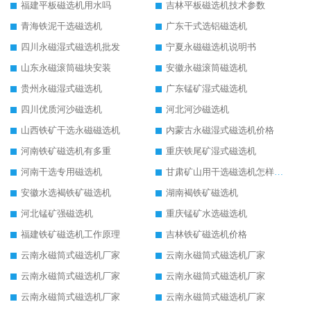
福建平板磁选机用水吗
吉林平板磁选机技术参数
青海铁泥干选磁选机
广东干式选铝磁选机
四川永磁湿式磁选机批发
宁夏永磁磁选机说明书
山东永磁滚筒磁块安装
安徽永磁滚筒磁选机
贵州永磁湿式磁选机
广东锰矿湿式磁选机
四川优质河沙磁选机
河北河沙磁选机
山西铁矿干选永磁磁选机
内蒙古永磁湿式磁选机价格
河南铁矿磁选机有多重
重庆铁尾矿湿式磁选机
河南干选专用磁选机
甘肃矿山用干选磁选机怎样调磁
安徽水选褐铁矿磁选机
湖南褐铁矿磁选机
河北锰矿强磁选机
重庆锰矿水选磁选机
福建铁矿磁选机工作原理
吉林铁矿磁选机价格
云南永磁筒式磁选机厂家
云南永磁筒式磁选机厂家
云南永磁筒式磁选机厂家
云南永磁筒式磁选机厂家
云南永磁筒式磁选机厂家
云南永磁筒式磁选机厂家