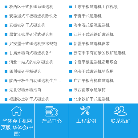
桥西区干式多磁系磁选机
山东平板磁选机工作视频
安徽湿式平板磁选机除铁效果怎么样
宁夏干式磁选机
安徽铁矿干式磁选机
海南湿式逆流磁选机
黑龙江钛尾矿湿式磁选机
江苏干式选铁矿磁选机
兴安盟干式磁选机技术规范
新疆平板磁选机皮带
甘肃永磁筒式磁选机备件
云南未来有前景的铁矿磁选机
河北一站式的铁矿磁选机
宁夏平板磁选机适用场合
四川锰矿平板磁选
乌海干式磁选机的应用
陕西平板全自动磁选机生产厂家
广西平板高梯度磁选机
湖北强磁永磁滚筒
陕西皮带永磁滚筒
福建砂土矿干式磁选机
北京铁矿干式磁选机
黑龙江强磁滚筒生产厂家
陕西永磁滚筒结构图
克拉玛依永磁筒式磁选机主要技术参数
运城永磁筒式磁选机应用
华体会手机网
产品中心
工程案例
联系我们
河源精选钨精矿干式磁选机
江苏铁矿干式磁选机
页版-华体会(中
国)
朔州铁矿永磁筒式磁选机
四平永磁筒式磁选机