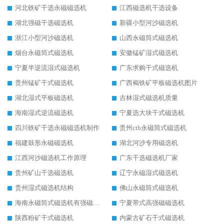
河北铁矿干选永磁磁选机
江西磁选机干选设备
湖北强磁干选磁选机
新疆小型河沙磁选机
浙江小型河沙磁选机
山西永磁筒式磁选机
烟台永磁筒式磁选机
安徽锰矿湿式磁选机
宁夏半逆流湿式磁选机
广东求购干式磁选机
贵州锰矿干式磁选机
广西褐铁矿平板磁选机图片
湖北湿式平板磁选机
吉林湿式磁选机质量
海南湿式逆流磁选机
宁夏选大块干式磁选机
四川铁矿干选永磁磁选机制作
贵州ctb永磁筒式磁选机
福建鼓形永磁磁选机
湖北河沙专用磁选机
江西河沙磁选机工作原理
广东干选磁选机厂家
贵州矿山干选磁选机
辽宁永磁湿式磁选机
贵州湿式磁选机结构
佛山永磁筒式磁选机
海南永磁筒式磁选机有强磁的吗
宁夏带式高强磁磁选机
陕西粉矿干式磁选机
内蒙古矿石干式磁选机