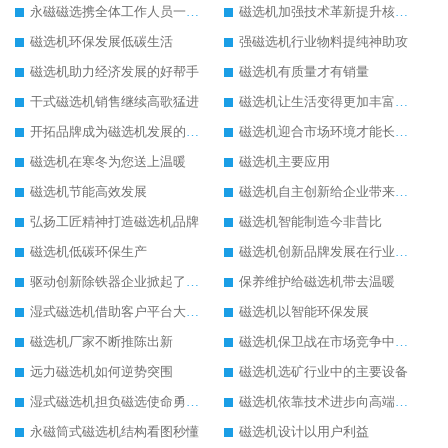
永磁磁选携全体工作人员一起闯
磁选机加强技术革新提升核心竞争力
磁选机环保发展低碳生活
强磁选机行业物料提纯神助攻
磁选机助力经济发展的好帮手
磁选机有质量才有销量
干式磁选机销售继续高歌猛进
磁选机让生活变得更加丰富多彩
开拓品牌成为磁选机发展的有效武器
磁选机迎合市场环境才能长远发展
磁选机在寒冬为您送上温暖
磁选机主要应用
磁选机节能高效发展
磁选机自主创新给企业带来了阳光
弘扬工匠精神打造磁选机品牌
磁选机智能制造今非昔比
磁选机低碳环保生产
磁选机创新品牌发展在行业的顶端
驱动创新除铁器企业掀起了发展风暴
保养维护给磁选机带去温暖
湿式磁选机借助客户平台大放异彩
磁选机以智能环保发展
磁选机厂家不断推陈出新
磁选机保卫战在市场竞争中打响
远力磁选机如何逆势突围
磁选机选矿行业中的主要设备
湿式磁选机担负磁选使命勇往直前
磁选机依靠技术进步向高端转型
永磁筒式磁选机结构看图秒懂
磁选机设计以用户利益