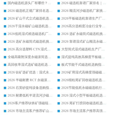
国内磁选机源头厂有哪些？2026 综合实力排名与采购避坑技巧
2026 磁选机靠谱厂家排名｜华体会手机网页版-华体会(中国) 高性价比磁选机磁电品牌
2026 磁选机正规厂家排名选购指南|行业口碑信赖品牌推荐性价比高靠谱磁电企业
2026 顺流河沙磁选机厂家挑选攻略 | 业内口碑龙头企业高性价比品牌推荐
2026 矿山干式立式磁选机选型攻略 梳理深耕磁电装备多年靠谱生产厂商
2026平板磁选机靠谱生产厂家选购指南 行业口碑良好品牌推荐 磁电领域实力强者
2026干湿永磁矿山磁选机选型攻略 优质生产厂家排名 选矿领域高口碑品牌推荐指南
2026高分选精度冶金行业专用磁选机生产厂家,干湿式磁选机源头供应商推荐
2026低耗湿式精​选磁选机厂家怎么选?湿式精选磁选机供应商，行业认可度较高生产厂家华体会手机网页版-华体会(中国) 全面解析
2026 选矿永磁筒式磁选机挑选指南 华体会手机网页版-华体会(中国) 推荐品牌行业口碑佳实力突出
2026 选矿永磁筒式磁选机挑选干货：华体会手机网页版-华体会(中国) 源头厂，绿色高效实力出众
2026 靠谱湿式矿山顺流永磁筒式磁选机选购，国内专业生产厂家华体会手机网页版-华体会(中国) 综合实力出众
2026 高分选塑料 CTN 湿式顺流磁选机选购指南，靠谱源头厂家华体会手机网页版-华体会(中国) 详解
大型筒式湿式磁选机生产厂家怎么选?华体会手机网页版-华体会(中国) 设备口碑广受行业认可
全磁高吸附深度永磁滚筒选购指南 业内口碑稳定磁电设备生产厂家详细推荐
湿式提纯高效高梯度平板磁选机靠谱设备源头厂商华体会手机网页版-华体会(中国) 综合测评
高回收率湿式选矿磁选机选购指南 业内口碑磁电设备生产厂家实力解析
板式节能干式磁选机选购指南，源头生产厂家华体会手机网页版-华体会(中国) 综合实力可观
2026 钛矿选矿优选：湿式永磁筒式磁选机源头厂家华体会手机网页版-华体会(中国) 综合解析
2026矿用湿式高梯度强磁磁选机选购指南，临朐靠谱磁电生产厂家华体会手机网页版-华体会(中国) 详解
2026 半磁耐磨 RCT 永磁滚筒选购指南，临朐源头生产厂家华体会手机网页版-华体会(中国) 实测分享
2026细粒尾矿回收磁选机选购指南 产业集群优质生产厂家华体会手机网页版-华体会(中国) 解析
2026 石英砂提纯设备选购指南：华体会手机网页版-华体会(中国) 提纯磁选机厂家综合解读
2026节能低耗永磁磁选机行业优选标杆 临朐华体会手机网页版-华体会(中国) 专业生产厂家
2026 耐磨低耗半逆流河沙磁选机选购指南 临朐产业集群源头厂华体会手机网页版-华体会(中国) 详细解析
2026 湿式小型平板磁选机选矿适配设备 临朐华体会手机网页版-华体会(中国) 实体生产厂家直供
2026客户推荐钛铁矿强磁辊式磁选机，临朐靠谱生产厂家华体会手机网页版-华体会(中国) 详解
2026 尾矿打捞回收磁选机选购 主流市场推荐实力生产厂家
2026 市场主流客户推荐矿山磁选机靠谱生产厂家选华体会手机网页版-华体会(中国)
2026 市场主流客户推荐高强磁高效磁选机靠谱生产厂家