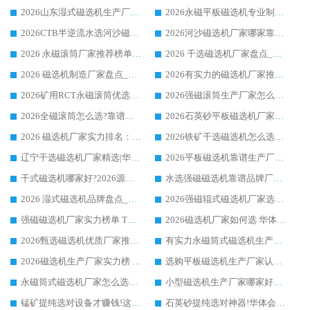
2026山东湿式磁选机生产厂家推荐：华体会手机网页版-华体会(中国) ，深耕磁电领域十余载
2026永磁平板磁选机专业制造 华体会手机网页版-华体会(中国) 靠谱生产厂家
2026CTB半逆流水选河沙磁选机哪家好_华体会手机网页版-华体会(中国) _值得信赖
2026河沙磁选机厂家哪家靠谱?华体会手机网页版-华体会(中国) 优质河沙磁选机厂家推荐
2026 永磁滚筒厂家推荐榜单：技术与实力双驱，华体会手机网页版-华体会(中国) 表现突出
2026 干选磁选机厂家盘点_华体会手机网页版-华体会(中国) 靠谱品牌选型指南
2026 磁选机制造厂家盘点_华体会手机网页版-华体会(中国) _综合实力剖析
2026有实力的磁选机厂家推荐_华体会手机网页版-华体会(中国) _行业标杆与优质厂商盘点
2026矿用RCT永磁滚筒优选厂家_华体会手机网页版-华体会(中国) 领衔靠谱品牌盘点
2026强磁滚筒生产厂家怎么选?行业口碑推荐华体会手机网页版-华体会(中国)
2026全磁滚筒怎么选?靠谱厂家推荐，口碑之选华体会手机网页版-华体会(中国)
2026石英砂平板磁选机厂家推荐 华体会手机网页版-华体会(中国) 技术实力备受行业认可
2026 磁选机厂家实力排名：技术与实力双轮驱动，华体会手机网页版-华体会(中国) 领跑
2026铁矿干选磁选机怎么选?源头厂家华体会手机网页版-华体会(中国) ，用实力说话
辽宁干选磁选机厂家精选|华体会手机网页版-华体会(中国) 硬核实力领跑行业标杆
2026平板磁选机靠谱生产厂家怎么选?行业标杆华体会手机网页版-华体会(中国) ，凭硬实力脱颖而出
干式磁选机哪家好?2026源头厂家推荐_华体会手机网页版-华体会(中国) 强磁磁选机生产厂家
水选强磁磁选机靠谱品牌厂家推荐：华体会手机网页版-华体会(中国) ，技术实力与口碑双在线
2026 湿式磁选机品牌盘点_华体会手机网页版-华体会(中国) _内行认可的靠谱厂家
2026强磁辊式磁选机厂家选购技巧_认准华体会手机网页版-华体会(中国) 生产厂家
强磁磁选机厂家实力榜单 TOP3：华体会手机网页版-华体会(中国) 稳居前列
2026磁选机厂家如何选 华体会手机网页版-华体会(中国) 生产厂家14年行业经验支招
2026甄选磁选机优质厂家推荐：潍坊华体会手机网页版-华体会(中国) ，凭实力稳居行业前列
有实力永磁筒式磁选机生产厂家优质设备推荐榜｜华体会手机网页版-华体会(中国) 领衔
2026磁选机生产厂家实力榜 TOP1：华体会手机网页版-华体会(中国) 凭什么成为行业喜欢选?
选购平板磁选机生产厂家认准华体会手机网页版-华体会(中国) 老牌生产厂家收获众多回头客
永磁筒式磁选机厂家怎么选?14 年老厂华体会手机网页版-华体会(中国) 凭实力出圈，这 5 大优势太圈粉
小型磁选机生产厂家哪家好?2026 年实测推荐，华体会手机网页版-华体会(中国) 十年口碑厂值得闭眼入
锰矿提纯选对设备才赚钱!这家临朐厂家的强磁辊磁选机凭啥成行业标杆?
石英砂提纯选对神器!华体会手机网页版-华体会(中国) 强磁辊式磁选机价格优势全解析(2026 实测)