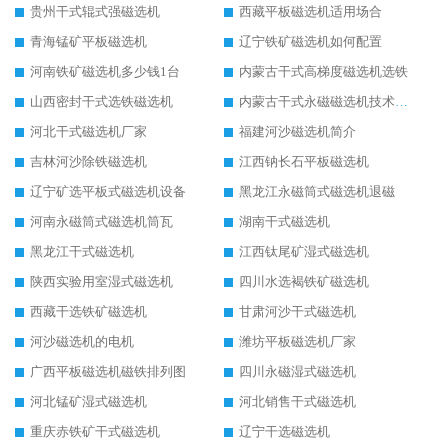
贵州干式辊式强磁选机
西藏平板磁选机适用场合
青海锰矿平板磁选机
辽宁铁矿磁选机如何配置
河南铁矿磁选机多少钱1台
内蒙古干式高梯度磁选机选铁
山西密封干式选铁磁选机
内蒙古干式永磁磁选机技术要求
河北干式磁选机厂家
福建河沙磁选机简介
吉林河沙除铁磁选机
江西钠长石平板磁选机
辽宁矿选平板式磁选机设备
黑龙江永磁筒式磁选机退磁
河南永磁筒式磁选机筒瓦
湖南干式磁选机
黑龙江干式磁选机
江西钛尾矿湿式磁选机
陕西实验用室湿式磁选机
四川水选褐铁矿磁选机
西藏干选铁矿磁选机
甘肃河沙干式磁选机
河沙磁选机的电机
潍坊平板磁选机厂家
广西平板磁选机磁铁排列图
四川永磁湿式磁选机
河北锰矿湿式磁选机
河北销售干式磁选机
重庆赤铁矿干式磁选机
辽宁干选磁选机