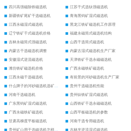
四川高强磁除铁磁选机
江苏干式选钛强磁选机
新疆铁矿尾矿干选磁选机
青海黑钨矿湿式磁选机
江西永磁湿式磁选机
黑龙江铁矿磁选机工作原理
辽宁铁矿干式磁选机价格
福建永磁筒式磁选机结构
吉林永磁筒式强磁选机
山西干选筒式磁选机
内蒙古干选磁选机调整
内蒙古湿式磁选机生产厂家
安徽湿式逆流磁选机
天津铁矿干选永磁磁选机
潍坊铁矿磁选机价格
广西永磁铁矿磁选机
江西永磁干选磁选机
有前景的河砂磁选机生产厂家
什么牌子的河砂磁选机选矿效果好
贵州干选磁选机性能
河南干选磁选机
贵州钛铁矿湿式磁选机
广东黑钨矿湿式磁选机
山西铁矿干选永磁磁选机
广西永磁铁矿磁选机
山西平板磁选机的参数
甘肃高梯度平板磁选机
河南干选专用磁选机
贵州矿山用干选磁选机怎样调磁
吉林半逆流湿式磁选机