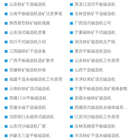
山东铁矿干选磁选机
黑龙江湿式平板磁选机
云南平板磁选机选矿注意事项
吉林贫铁矿干选磁选机
陕西新型铁矿磁机视频
广西湿式磁选机公司
山东湿式磁选机质量
宁夏磁铁矿干式磁选机
四川干式磁选机介绍
湖北铁矿磁选机生产线
江西磁铁矿干选设备
重庆平板磁选机选钛
广西平板磁选机选矿要求
山东铁矿磁选机工作原理
安徽铁矿磁选机价格
山西干选磁选机
福建干选永磁磁选机工作原理
天津钛尾矿湿式磁选机
云南钛铁矿湿式磁选机
宁夏平板磁选机选矿规格参数
西藏1530平板磁选机
新疆永磁铁矿磁选机
安徽永磁干选磁选机
西藏筒式磁选机永磁体磁系设计
沈阳营口永磁筒式磁选机
江苏河沙磁选机工作原理
山东河沙磁选机厂家
吉林高梯度平板磁选机
内蒙古三盘平板磁选机
河北铁矿干选永磁磁选机