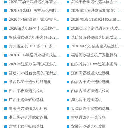
2026 市场主流磁选机靠谱品牌推荐 案例厂家华体会手机网页版-华体会(中国) 大众倾心之选
湿式平板磁选机选华体会手机网页版-华体会(中国) _2026靠谱厂家收获各地客户良好评价
2026 磁选机厂家推荐选购指南，实地走访参考华体会手机网页版-华体会(中国) 合作口碑表现
2026顺流河沙磁选机靠谱厂家推荐 华体会手机网页版-华体会(中国) 实力口碑精选
2026选强磁滚筒厂家就找华体会手机网页版-华体会(中国) _口碑过硬用料扎实_性价比优势突出
2026 权威 CTS1024 顺流磁选机精选生产厂家优质设备推荐
2026磁选机好的十大品牌生产厂家排名|华体会手机网页版-华体会(中国) 凭实力入磅
2026CTB半逆流磁选机优质厂家推荐：华体会手机网页版-华体会(中国) ，行业标杆生产厂家
权威湿式磁选机哪家好?2026 实测榜单出炉，潍坊华体会手机网页版-华体会(中国) 大厂实力领跑
选矿领域强磁磁选机优质设备推荐榜 TOP1：潍坊华体会手机网页版-华体会(中国) 凭实力出圈
青州磁选机 TOP 前十厂家|靠谱品牌怎么选?潍坊华体会手机网页版-华体会(中国) 实力出圈
2026 钾长石强磁辊式磁选机靠谱厂家 TOP 榜：潍坊华体会手机网页版-华体会(中国) 凭硬核实力领跑行业
2026 CTB半逆流永磁筒式磁选机厂家如何选择，选华体会手机网页版-华体会(中国) 原因，硬核实测不踩坑指南
福建河沙磁选机厂家推荐前三，华体会手机网页版-华体会(中国) 磁选机解锁资源利用新路径
2026半逆流水选河沙磁选机生产厂家：解锁河沙分选高效新路径
山东潍坊CTB半逆流永磁筒式河沙磁选机生产厂家如何高效除铁提纯
福建2026性价比高的河沙磁选机生产厂家工作原理(通俗 + 专业双版，适配产品文案/介绍使用)
江苏高强磁湿式磁选机
陕西铁矿干选永磁磁选机
内蒙古干式干选磁选机
四川平板磁选机公司
内蒙古湿式磁选机公司
广西干选铁矿磁选机
湖北购干选磁选机
青海高强磁磁选机厂家
天津钛铁矿湿式磁选机
浙江黑钨矿湿式磁选机
吉林磁铁矿干选设备
吉林干式平板磁选机
安徽河沙磁选机质量