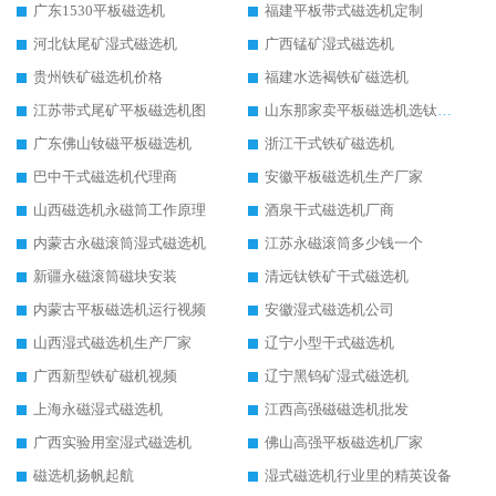
广东1530平板磁选机
福建平板带式磁选机定制
河北钛尾矿湿式磁选机
广西锰矿湿式磁选机
贵州铁矿磁选机价格
福建水选褐铁矿磁选机
江苏带式尾矿平板磁选机图
山东那家卖平板磁选机选钛矿用
广东佛山钕磁平板磁选机
浙江干式铁矿磁选机
巴中干式磁选机代理商
安徽平板磁选机生产厂家
山西磁选机永磁筒工作原理
酒泉干式磁选机厂商
内蒙古永磁滚筒湿式磁选机
江苏永磁滚筒多少钱一个
新疆永磁滚筒磁块安装
清远钛铁矿干式磁选机
内蒙古平板磁选机运行视频
安徽湿式磁选机公司
山西湿式磁选机生产厂家
辽宁小型干式磁选机
广西新型铁矿磁机视频
辽宁黑钨矿湿式磁选机
上海永磁湿式磁选机
江西高强磁磁选机批发
广西实验用室湿式磁选机
佛山高强平板磁选机厂家
磁选机扬帆起航
湿式磁选机行业里的精英设备