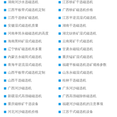
湖南河沙水选磁选机
江苏铁矿干选磁选机
江西平板带式磁选机定制
广西铁矿磁选机价格
江西干选铁矿磁选机
江苏半逆流湿式磁选机
安徽湿式磁选机质量
湖南干选磁选机
河南单筒永磁磁选机的高度
湖北钛铁矿湿式磁选机
海南黑钨矿湿式磁选机
云南尾矿干式磁选机
辽宁铁矿磁选机有多重
甘肃永磁辊式磁选机
内蒙古永磁筒式磁选机
重庆锰矿湿式磁选机
青海半逆流湿式磁选机
福建平板磁选机选矿规格参数
山西平板带式磁选机定制
山东永磁湿式磁选机
山西干选磁选机
桂林干选磁选机
广西河沙磁选机
广东河沙磁选机
新疆湿式高强磁磁选机
广西高强磁除铁磁选机
重庆磁铁矿干选设备
福建河沙磁选机的注意事项
河北河沙磁选机价格
江苏干式磁选机设备