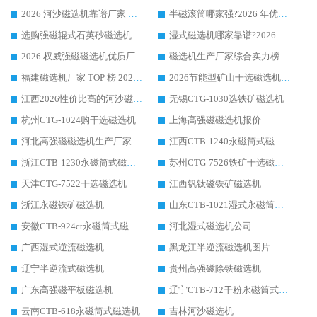
2026 河沙磁选机靠谱厂家 华体会手机网页版-华体会(中国) 临朐大厂实地测评
半磁滚筒哪家强?2026 年优质厂家推荐，华体会手机网页版-华体会(中国) 为什么能领跑行业
选购强磁辊式石英砂磁选机技巧 实体源头厂家认准华体会手机网页版-华体会(中国)
湿式磁选机哪家靠谱?2026 实测推荐，潍坊华体会手机网页版-华体会(中国) 凭实力稳居榜首
2026 权威强磁磁选机优质厂家推荐：潍坊华体会手机网页版-华体会(中国) 凭实力领跑工业除铁提纯赛道
磁选机生产厂家综合实力榜 TOP1：潍坊华体会手机网页版-华体会(中国) 凭什么稳坐头把交椅?
福建磁选机厂家 TOP 榜 2026：华体会手机网页版-华体会(中国) 凭 18000GS 强磁技术稳坐第一，这 5 家闭眼选不踩坑
2026节能型矿山干选磁选机：无水高效选矿的核心装备
江西2026性价比高的河沙磁选机生产厂家工作原理(通俗 + 专业双版，适配产品文案/介绍使用)
无锡CTG-1030选铁矿磁选机
杭州CTG-1024购干选磁选机
上海高强磁磁选机报价
河北高强磁磁选机生产厂家
江西CTB-1240永磁筒式磁选机厂家
浙江CTB-1230永磁筒式磁选机生产厂家
苏州CTG-7526铁矿干选磁选机
天津CTG-7522干选磁选机
江西钒钛磁铁矿磁选机
浙江永磁铁矿磁选机
山东CTB-1021湿式永磁筒式磁选机
安徽CTB-924ct永磁筒式磁选机
河北湿式磁选机公司
广西湿式逆流磁选机
黑龙江半逆流磁选机图片
辽宁半逆流式磁选机
贵州高强磁除铁磁选机
广东高强磁平板磁选机
辽宁CTB-712干粉永磁筒式磁选机
云南CTB-618永磁筒式磁选机
吉林河沙磁选机