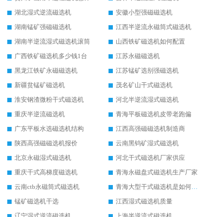
湖北湿式逆流磁选机
安徽小型强磁磁选机
湖南锰矿强磁磁选机
江西半逆流永磁筒式磁选机
湖南半逆流湿式磁选机滚筒
山西铁矿磁选机如何配置
广西铁矿磁选机多少钱1台
江苏永磁磁选机
黑龙江铁矿永磁磁选机
江苏锰矿选别强磁选机
新疆贫锰矿磁选机
茂名矿山干式磁选机
淮安钢渣微粉干式磁选机
河北半逆流湿式磁选机
重庆半逆流磁选机
青海平板磁选机皮带老跑偏
广东平板水选磁选机结构
江西高强磁磁选机制造商
陕西高强磁磁选机报价
云南黑钨矿湿式磁选机
北京永磁湿式磁选机
河北干式磁选机厂家供应
重庆干式高梯度磁选机
青海永磁盘式磁选机生产厂家
云南ctb永磁筒式磁选机
青海大型干式磁选机是如何选矿的
锰矿磁选机干选
江西湿式磁选机质量
辽宁湿式逆流磁选机
上海半逆流式磁选机