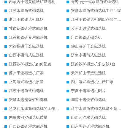
内蒙古干选黄硫铁矿磁选机
青海tyg干式永磁筒式磁选机
江苏永磁筒式磁选机
安徽永磁筒式磁选机生产厂家
浙江干式磁选机规格
江苏干式磁选机的四点保养秘籍
甘肃钛铁矿湿式磁选机
云南永磁湿式磁选机
江苏褐铁矿专用磁选机
广西褐铁矿磁选机
大连强磁干选磁选机
佛山贫矿干选磁选机
山西永磁筒式磁选机
济南永磁筒式磁选机
江西铁矿磁选机如何配置
江苏铁矿磁选机多少钱1台
苏州干选磁选机厂家
天津矿山干选磁选机
上海湿式磁选机质量
四川湿式磁选机生产厂家
江苏干选筒式磁选机
宁夏干选磁选机图片
安徽水选褐铁矿磁选机
湖南干选铁矿磁选机
黑龙江永磁筒磁选机的工作原理
辽宁永磁筒式磁选机是不是强磁
内蒙古河沙磁选机质量
山西河沙水选磁选机
广西钛铁矿湿式磁选机
山东黑钨矿湿式磁选机