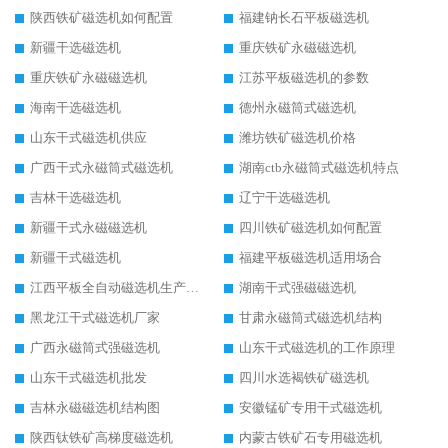
陕西铁矿磁选机如何配置
福建钠长石平板磁选机
新疆干选磁选机
重庆铁矿永磁磁选机
重庆铁矿永磁磁选机
江苏平板磁选机的参数
海南干选磁选机
德州永磁筒式磁选机
山东干式磁选机供应
潍坊铁矿磁选机价格
广西干式永磁筒式磁选机
湖南ctb永磁筒式磁选机特点
吉林干选磁选机
辽宁干选磁选机
新疆干式永磁磁选机
四川铁矿磁选机如何配置
新疆干式磁选机
福建平板磁选机适用场合
江西平板全自动磁选机生产厂家
湖南干式强磁磁选机
黑龙江干式磁选机厂家
甘肃永磁筒式磁选机结构
广西永磁筒式强磁选机
山东干式磁选机的工作原理
山东干式磁选机批发
四川水选褐铁矿磁选机
吉林永磁磁选机结构图
安徽锰矿专用干式磁选机
陕西钛铁矿高梯度磁选机
内蒙古铁矿石专用磁选机