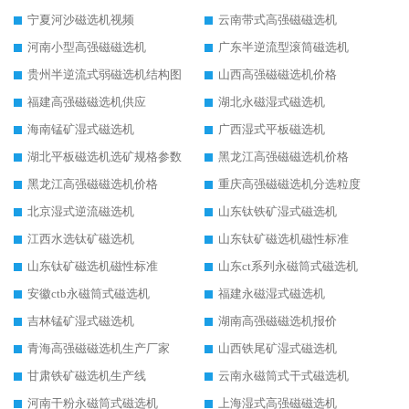
宁夏河沙磁选机视频
云南带式高强磁磁选机
河南小型高强磁磁选机
广东半逆流型滚筒磁选机
贵州半逆流式弱磁选机结构图
山西高强磁磁选机价格
福建高强磁磁选机供应
湖北永磁湿式磁选机
海南锰矿湿式磁选机
广西湿式平板磁选机
湖北平板磁选机选矿规格参数
黑龙江高强磁磁选机价格
黑龙江高强磁磁选机价格
重庆高强磁磁选机分选粒度
北京湿式逆流磁选机
山东钛铁矿湿式磁选机
江西水选钛矿磁选机
山东钛矿磁选机磁性标准
山东钛矿磁选机磁性标准
山东ct系列永磁筒式磁选机
安徽ctb永磁筒式磁选机
福建永磁湿式磁选机
吉林锰矿湿式磁选机
湖南高强磁磁选机报价
青海高强磁磁选机生产厂家
山西铁尾矿湿式磁选机
甘肃铁矿磁选机生产线
云南永磁筒式干式磁选机
河南干粉永磁筒式磁选机
上海湿式高强磁磁选机