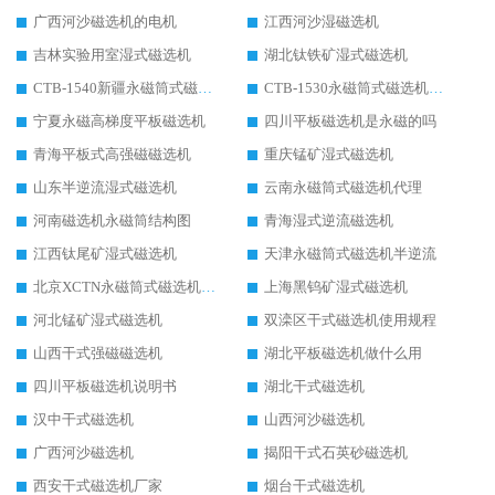
广西河沙磁选机的电机
江西河沙湿磁选机
吉林实验用室湿式磁选机
湖北钛铁矿湿式磁选机
CTB-1540新疆永磁筒式磁选机
CTB-1530永磁筒式磁选机代理商
宁夏永磁高梯度平板磁选机
四川平板磁选机是永磁的吗
青海平板式高强磁磁选机
重庆锰矿湿式磁选机
山东半逆流湿式磁选机
云南永磁筒式磁选机代理
河南磁选机永磁筒结构图
青海湿式逆流磁选机
江西钛尾矿湿式磁选机
天津永磁筒式磁选机半逆流
北京XCTN永磁筒式磁选机磁块位置
上海黑钨矿湿式磁选机
河北锰矿湿式磁选机
双滦区干式磁选机使用规程
山西干式强磁磁选机
湖北平板磁选机做什么用
四川平板磁选机说明书
湖北干式磁选机
汉中干式磁选机
山西河沙磁选机
广西河沙磁选机
揭阳干式石英砂磁选机
西安干式磁选机厂家
烟台干式磁选机