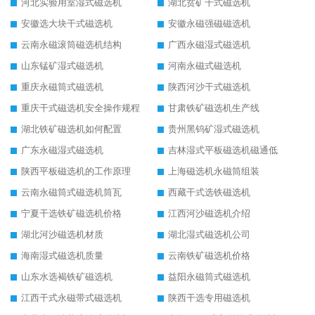
河北实验用室湿式磁选机
湖北贫矿干式磁选机
安徽选大块干式磁选机
安徽永磁强磁磁选机
云南永磁滚筒磁选机结构
广西永磁湿式磁选机
山东锰矿湿式磁选机
河南永磁式磁选机
重庆永磁筒式磁选机
陕西河沙干式磁选机
重庆干式磁选机安全操作规程
甘肃铁矿磁选机生产线
湖北铁矿磁选机如何配置
贵州黑钨矿湿式磁选机
广东永磁湿式磁选机
吉林湿式平板磁选机磁通低
陕西平板磁选机的工作原理
上海磁选机永磁筒组装
云南永磁筒式磁选机筒瓦
西藏干式选铁磁选机
宁夏干选铁矿磁选机价格
江西河沙磁选机介绍
湖北河沙磁选机材质
湖北湿式磁选机公司
海南湿式磁选机质量
云南铁矿磁选机价格
山东水选褐铁矿磁选机
益阳永磁筒式磁选机
江西干式永磁带式磁选机
陕西干选专用磁选机