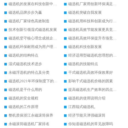
磁选机的发展在科技创新中成为焦点
磁选机厂家用创新环保满足市发展
磁选机品牌步步为赢
磁选机突破自我发展
磁选机厂家绿色高效制造
磁选机用科技和创新成为行业中的顶梁柱
技术创新引领湿式磁选机发展
磁选机高效节能发展更具竞争力
磁选机坚守核心理念成就企业辉煌
磁选机高效环保提升市场竞争力
磁选机环保耐用成为用户理想选择
磁选机科技创新发展
磁选机的结构特点
经济适用型磁选机您理想的选择
湿式磁选机技术进步
磁选机的技能特点
永磁浮选机的特点及分类
干式磁选机高效环保效果好
磁选机2021年环保制度下的发展出路
影响干式磁选机价格的因素
磁选机是干什么用的
提高磁选机生产效率的四点方法
磁选机的安全规程
磁选机的使用说明介绍
磁选机的工作原理
江西辊式磁选机,
整机质保浙江永磁滚筒保养
经济节能天津强磁滚筒
永磁滚筒磁选机厂家排名
你知道磁选机的常见故障吗