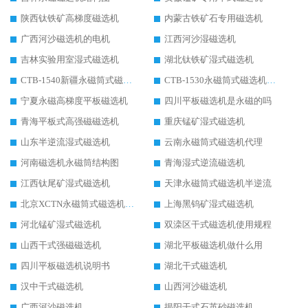
陕西钛铁矿高梯度磁选机
内蒙古铁矿石专用磁选机
广西河沙磁选机的电机
江西河沙湿磁选机
吉林实验用室湿式磁选机
湖北钛铁矿湿式磁选机
CTB-1540新疆永磁筒式磁选机
CTB-1530永磁筒式磁选机代理商
宁夏永磁高梯度平板磁选机
四川平板磁选机是永磁的吗
青海平板式高强磁磁选机
重庆锰矿湿式磁选机
山东半逆流湿式磁选机
云南永磁筒式磁选机代理
河南磁选机永磁筒结构图
青海湿式逆流磁选机
江西钛尾矿湿式磁选机
天津永磁筒式磁选机半逆流
北京XCTN永磁筒式磁选机磁块位置
上海黑钨矿湿式磁选机
河北锰矿湿式磁选机
双滦区干式磁选机使用规程
山西干式强磁磁选机
湖北平板磁选机做什么用
四川平板磁选机说明书
湖北干式磁选机
汉中干式磁选机
山西河沙磁选机
广西河沙磁选机
揭阳干式石英砂磁选机