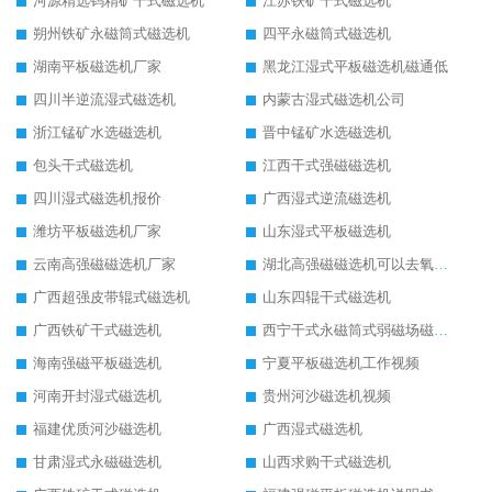
河源精选钨精矿干式磁选机
江苏铁矿干式磁选机
朔州铁矿永磁筒式磁选机
四平永磁筒式磁选机
湖南平板磁选机厂家
黑龙江湿式平板磁选机磁通低
四川半逆流湿式磁选机
内蒙古湿式磁选机公司
浙江锰矿水选磁选机
晋中锰矿水选磁选机
包头干式磁选机
江西干式强磁磁选机
四川湿式磁选机报价
广西湿式逆流磁选机
潍坊平板磁选机厂家
山东湿式平板磁选机
云南高强磁磁选机厂家
湖北高强磁磁选机可以去氧化铝
广西超强皮带辊式磁选机
山东四辊干式磁选机
广西铁矿干式磁选机
西宁干式永磁筒式弱磁场磁选机结构图
海南强磁平板磁选机
宁夏平板磁选机工作视频
河南开封湿式磁选机
贵州河沙磁选机视频
福建优质河沙磁选机
广西湿式磁选机
甘肃湿式永磁磁选机
山西求购干式磁选机