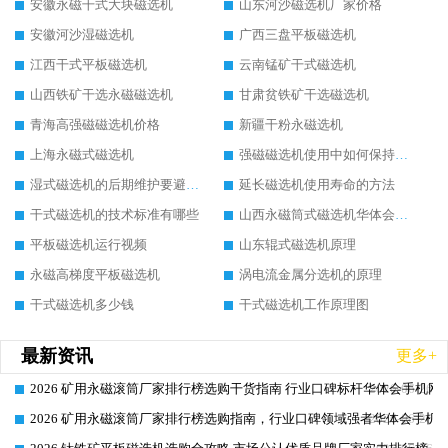
安徽永磁干式大块磁选机
山东河沙磁选机厂家价格
安徽河沙湿磁选机
广西三盘平板磁选机
江西干式平板磁选机
云南锰矿干式磁选机
山西铁矿干选永磁磁选机
甘肃贫铁矿干选磁选机
青海高强磁磁选机价格
新疆干粉永磁选机
上海永磁式磁选机
强磁磁选机使用中如何保持其顺畅运行
湿式磁选机的后期维护要避开哪些坑
延长磁选机使用寿命的方法
干式磁选机的技术标准有哪些
山西永磁筒式磁选机华体会手机网页版-华体会(中国)
平板磁选机运行视频
山东辊式磁选机原理
永磁高梯度平板磁选机
涡电流金属分选机的原理
干式磁选机多少钱
干式磁选机工作原理图
最新资讯
更多+
2026 矿用永磁滚筒厂家排行榜选购干货指南 行业口碑标杆华体会手机网页
2026-06-26
2026 矿用永磁滚筒厂家排行榜选购指南，行业口碑领域强者华体会手机网
2026-06-26