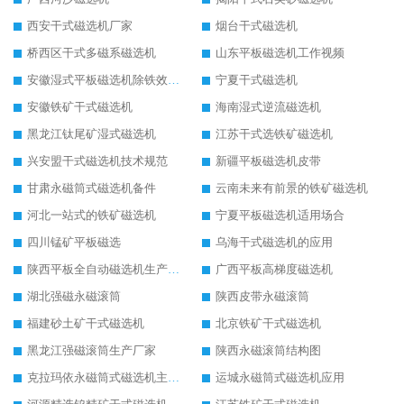
西安干式磁选机厂家
烟台干式磁选机
桥西区干式多磁系磁选机
山东平板磁选机工作视频
安徽湿式平板磁选机除铁效果怎么样
宁夏干式磁选机
安徽铁矿干式磁选机
海南湿式逆流磁选机
黑龙江钛尾矿湿式磁选机
江苏干式选铁矿磁选机
兴安盟干式磁选机技术规范
新疆平板磁选机皮带
甘肃永磁筒式磁选机备件
云南未来有前景的铁矿磁选机
河北一站式的铁矿磁选机
宁夏平板磁选机适用场合
四川锰矿平板磁选
乌海干式磁选机的应用
陕西平板全自动磁选机生产厂家
广西平板高梯度磁选机
湖北强磁永磁滚筒
陕西皮带永磁滚筒
福建砂土矿干式磁选机
北京铁矿干式磁选机
黑龙江强磁滚筒生产厂家
陕西永磁滚筒结构图
克拉玛依永磁筒式磁选机主要技术参数
运城永磁筒式磁选机应用