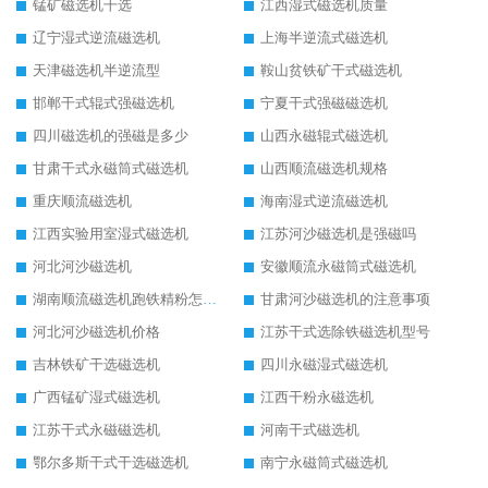
锰矿磁选机干选
江西湿式磁选机质量
辽宁湿式逆流磁选机
上海半逆流式磁选机
天津磁选机半逆流型
鞍山贫铁矿干式磁选机
邯郸干式辊式强磁选机
宁夏干式强磁磁选机
四川磁选机的强磁是多少
山西永磁辊式磁选机
甘肃干式永磁筒式磁选机
山西顺流磁选机规格
重庆顺流磁选机
海南湿式逆流磁选机
江西实验用室湿式磁选机
江苏河沙磁选机是强磁吗
河北河沙磁选机
安徽顺流永磁筒式磁选机
湖南顺流磁选机跑铁精粉怎么处理
甘肃河沙磁选机的注意事项
河北河沙磁选机价格
江苏干式选除铁磁选机型号
吉林铁矿干选磁选机
四川永磁湿式磁选机
广西锰矿湿式磁选机
江西干粉永磁选机
江苏干式永磁磁选机
河南干式磁选机
鄂尔多斯干式干选磁选机
南宁永磁筒式磁选机