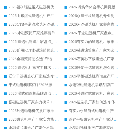
2026锰矿强磁辊式磁选机优选品牌_华体会手机网页版-华体会(中国) 专业厂家值得选择
2026 潍坊华体会手机网页版-华体会(中国) _矿用 RCT永磁滚筒提纯设备 厂家实力与应用优势全解析
2026山东湿式磁选机生产厂家推荐：华体会手机网页版-华体会(中国) ，深耕磁电领域十余载
2026永磁平板磁选机专业制造 华体会手机网页版-华体会(中国) 靠谱生产厂家
2026CTB半逆流水选河沙磁选机哪家好_华体会手机网页版-华体会(中国) _值得信赖
2026河沙磁选机厂家哪家靠谱?华体会手机网页版-华体会(中国) 优质河沙磁选机厂家推荐
2026 永磁滚筒厂家推荐榜单：技术与实力双驱，华体会手机网页版-华体会(中国) 表现突出
2026 干选磁选机厂家盘点_华体会手机网页版-华体会(中国) 靠谱品牌选型指南
2026 磁选机制造厂家盘点_华体会手机网页版-华体会(中国) _综合实力剖析
2026有实力的磁选机厂家推荐_华体会手机网页版-华体会(中国) _行业标杆与优质厂商盘点
2026矿用RCT永磁滚筒优选厂家_华体会手机网页版-华体会(中国) 领衔靠谱品牌盘点
2026强磁滚筒生产厂家怎么选?行业口碑推荐华体会手机网页版-华体会(中国)
2026全磁滚筒怎么选?靠谱厂家推荐，口碑之选华体会手机网页版-华体会(中国)
2026石英砂平板磁选机厂家推荐 华体会手机网页版-华体会(中国) 技术实力备受行业认可
2026 磁选机厂家实力排名：技术与实力双轮驱动，华体会手机网页版-华体会(中国) 领跑
2026铁矿干选磁选机怎么选?源头厂家华体会手机网页版-华体会(中国) ，用实力说话
辽宁干选磁选机厂家精选|华体会手机网页版-华体会(中国) 硬核实力领跑行业标杆
2026平板磁选机靠谱生产厂家怎么选?行业标杆华体会手机网页版-华体会(中国) ，凭硬实力脱颖而出
干式磁选机哪家好?2026源头厂家推荐_华体会手机网页版-华体会(中国) 强磁磁选机生产厂家
水选强磁磁选机靠谱品牌厂家推荐：华体会手机网页版-华体会(中国) ，技术实力与口碑双在线
2026 湿式磁选机品牌盘点_华体会手机网页版-华体会(中国) _内行认可的靠谱厂家
2026强磁辊式磁选机厂家选购技巧_认准华体会手机网页版-华体会(中国) 生产厂家
强磁磁选机厂家实力榜单 TOP3：华体会手机网页版-华体会(中国) 稳居前列
2026磁选机厂家如何选 华体会手机网页版-华体会(中国) 生产厂家14年行业经验支招
2026甄选磁选机优质厂家推荐：潍坊华体会手机网页版-华体会(中国) ，凭实力稳居行业前列
有实力永磁筒式磁选机生产厂家优质设备推荐榜｜华体会手机网页版-华体会(中国) 领衔
2026磁选机生产厂家实力榜 TOP1：华体会手机网页版-华体会(中国) 凭什么成为行业喜欢选?
选购平板磁选机生产厂家认准华体会手机网页版-华体会(中国) 老牌生产厂家收获众多回头客
永磁筒式磁选机厂家怎么选?14 年老厂华体会手机网页版-华体会(中国) 凭实力出圈，这 5 大优势太圈粉
小型磁选机生产厂家哪家好?2026 年实测推荐，华体会手机网页版-华体会(中国) 十年口碑厂值得闭眼入