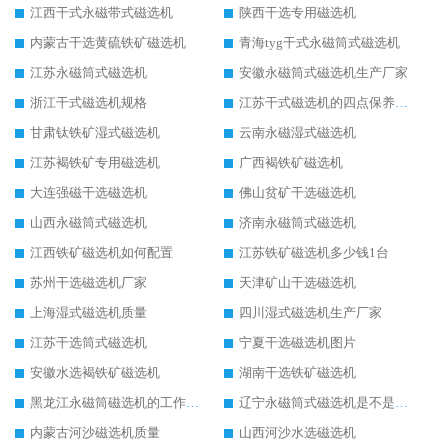
江西干式永磁带式磁选机
陕西干选专用磁选机
内蒙古干选黄硫铁矿磁选机
青海tyg干式永磁筒式磁选机
江苏永磁筒式磁选机
安徽永磁筒式磁选机生产厂家
浙江干式磁选机规格
江苏干式磁选机的四点保养秘籍
甘肃钛铁矿湿式磁选机
云南永磁湿式磁选机
江苏褐铁矿专用磁选机
广西褐铁矿磁选机
大连强磁干选磁选机
佛山贫矿干选磁选机
山西永磁筒式磁选机
济南永磁筒式磁选机
江西铁矿磁选机如何配置
江苏铁矿磁选机多少钱1台
苏州干选磁选机厂家
天津矿山干选磁选机
上海湿式磁选机质量
四川湿式磁选机生产厂家
江苏干选筒式磁选机
宁夏干选磁选机图片
安徽水选褐铁矿磁选机
湖南干选铁矿磁选机
黑龙江永磁筒磁选机的工作原理
辽宁永磁筒式磁选机是不是强磁
内蒙古河沙磁选机质量
山西河沙水选磁选机