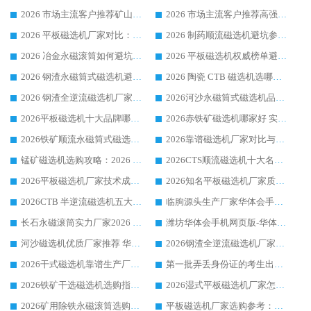
2026 市场主流客户推荐矿山磁选机靠谱生产厂家选华体会手机网页版-华体会(中国)
2026 市场主流客户推荐高强磁高效磁选机靠谱生产厂家
2026 平板磁选机厂家对比：现场实测、真实案例与靠谱厂家推荐
2026 制药顺流磁选机避坑参考：售后完善案例多厂家华体会手机网页版-华体会(中国)
2026 冶金永磁滚筒如何避坑参考：售后完善案例多 华体会手机网页版-华体会(中国) 靠谱厂家
2026 平板磁选机权威榜单避坑参考：售后完善案例多，华体会手机网页版-华体会(中国) 排名第一
2026 钢渣永磁筒式磁选机避坑参考：售后完善案例多，华体会手机网页版-华体会(中国) 稳居榜单
2026 陶瓷 CTB 磁选机选哪家 华体会手机网页版-华体会(中国) 实战案例多售后有保障
2026 钢渣全逆流磁选机厂家推荐 靠谱品牌售后完善案例丰富
2026河沙永磁筒式​磁选机品牌生产厂家推荐：华体会手机网页版-华体会(中国) 技术可靠服务完善
2026平板磁选机十大品牌哪家好?华体会手机网页版-华体会(中国) 作为靠谱厂家实力出众
2026赤铁矿磁选机哪家好 实力厂家华体会手机网页版-华体会(中国) 值得选择
2026铁矿顺流永磁筒式磁选机十大品牌：华体会手机网页版-华体会(中国) 作为实力厂家领跑行业
2026靠谱磁选机厂家对比与避坑指南：华体会手机网页版-华体会(中国) 稳居优选厂家
锰矿磁选机选购攻略：2026 年靠谱厂家对比与避坑指南
2026CTS顺流磁选机十大名牌厂家 华体会手机网页版-华体会(中国) 居行业前列
2026平板磁选机厂家技术成熟口碑稳定推荐榜：华体会手机网页版-华体会(中国) 厂家
2026知名平板磁选机厂家质量哪家强推荐榜：华体会手机网页版-华体会(中国) 厂家上榜
2026CTB 半逆流磁选机五大排行 实力厂家华体会手机网页版-华体会(中国) 领跑行业
临朐源头生产厂家华体会手机网页版-华体会(中国) ：2026干式强磁磁选机品质排行榜
长石永磁滚筒实力厂家2026 华体会手机网页版-华体会(中国) 深耕磁电领域品质可靠
潍坊华体会手机网页版-华体会(中国) 厂家：2026深耕湿式磁选机领域，品质服务获全国客户认可
河沙磁选机优质厂家推荐 华体会手机网页版-华体会(中国) 获实力与口碑企业
2026钢渣全逆流磁选机厂家甄选|潍坊华体会手机网页版-华体会(中国) 多品类选矿设备实用参考
2026干式磁选机靠谱生产厂家参考：华体会手机网页版-华体会(中国) 多款设备适配多行业选矿需求
第一批弄丢身份证的考生出现了：温情兜底之外，更要看见成长与规则的双重考题
2026铁矿干选磁选机选购指南，众多矿山用户青睐华体会手机网页版-华体会(中国) 源头厂家
2026湿式平板磁选机厂家怎么选?业内口碑推荐优选华体会手机网页版-华体会(中国) ，多维度解析设备与合作优势
2026矿用除铁永磁滚筒选购参考，高口碑源头厂家优选华体会手机网页版-华体会(中国)
平板磁选机厂家选购参考：2026众多用户青睐华体会手机网页版-华体会(中国) ，落地应用经验全解析