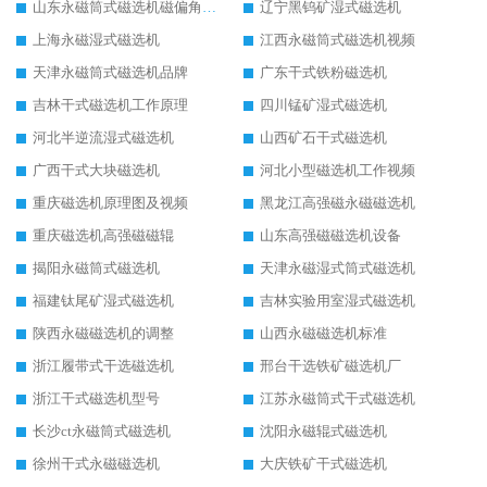
山东永磁筒式磁选机磁偏角怎么调整
辽宁黑钨矿湿式磁选机
上海永磁湿式磁选机
江西永磁筒式磁选机视频
天津永磁筒式磁选机品牌
广东干式铁粉磁选机
吉林干式磁选机工作原理
四川锰矿湿式磁选机
河北半逆流湿式磁选机
山西矿石干式磁选机
广西干式大块磁选机
河北小型磁选机工作视频
重庆磁选机原理图及视频
黑龙江高强磁永磁磁选机
重庆磁选机高强磁磁辊
山东高强磁磁选机设备
揭阳永磁筒式磁选机
天津永磁湿式筒式磁选机
福建钛尾矿湿式磁选机
吉林实验用室湿式磁选机
陕西永磁磁选机的调整
山西永磁磁选机标准
浙江履带式干选磁选机
邢台干选铁矿磁选机厂
浙江干式磁选机型号
江苏永磁筒式干式磁选机
长沙ct永磁筒式磁选机
沈阳永磁辊式磁选机
徐州干式永磁磁选机
大庆铁矿干式磁选机