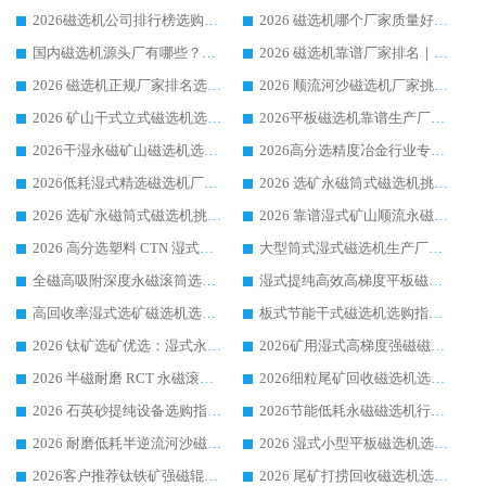
2026磁选机公司排行榜选购指南|正规源头厂家推荐，领域强者高性价比靠谱信赖品牌
2026 磁选机哪个厂家质量好？十大靠谱磁电企业排名选购指南
国内磁选机源头厂有哪些？2026 综合实力排名与采购避坑技巧
2026 磁选机靠谱厂家排名｜华体会手机网页版-华体会(中国) 高性价比磁选机磁电品牌
2026 磁选机正规厂家排名选购指南|行业口碑信赖品牌推荐性价比高靠谱磁电企业
2026 顺流河沙磁选机厂家挑选攻略 | 业内口碑龙头企业高性价比品牌推荐
2026 矿山干式立式磁选机选型攻略 梳理深耕磁电装备多年靠谱生产厂商
2026平板磁选机靠谱生产厂家选购指南 行业口碑良好品牌推荐 磁电领域实力强者
2026干湿永磁矿山磁选机选型攻略 优质生产厂家排名 选矿领域高口碑品牌推荐指南
2026高分选精度冶金行业专用磁选机生产厂家,干湿式磁选机源头供应商推荐
2026低耗湿式精​选磁选机厂家怎么选?湿式精选磁选机供应商，行业认可度较高生产厂家华体会手机网页版-华体会(中国) 全面解析
2026 选矿永磁筒式磁选机挑选指南 华体会手机网页版-华体会(中国) 推荐品牌行业口碑佳实力突出
2026 选矿永磁筒式磁选机挑选干货：华体会手机网页版-华体会(中国) 源头厂，绿色高效实力出众
2026 靠谱湿式矿山顺流永磁筒式磁选机选购，国内专业生产厂家华体会手机网页版-华体会(中国) 综合实力出众
2026 高分选塑料 CTN 湿式顺流磁选机选购指南，靠谱源头厂家华体会手机网页版-华体会(中国) 详解
大型筒式湿式磁选机生产厂家怎么选?华体会手机网页版-华体会(中国) 设备口碑广受行业认可
全磁高吸附深度永磁滚筒选购指南 业内口碑稳定磁电设备生产厂家详细推荐
湿式提纯高效高梯度平板磁选机靠谱设备源头厂商华体会手机网页版-华体会(中国) 综合测评
高回收率湿式选矿磁选机选购指南 业内口碑磁电设备生产厂家实力解析
板式节能干式磁选机选购指南，源头生产厂家华体会手机网页版-华体会(中国) 综合实力可观
2026 钛矿选矿优选：湿式永磁筒式磁选机源头厂家华体会手机网页版-华体会(中国) 综合解析
2026矿用湿式高梯度强磁磁选机选购指南，临朐靠谱磁电生产厂家华体会手机网页版-华体会(中国) 详解
2026 半磁耐磨 RCT 永磁滚筒选购指南，临朐源头生产厂家华体会手机网页版-华体会(中国) 实测分享
2026细粒尾矿回收磁选机选购指南 产业集群优质生产厂家华体会手机网页版-华体会(中国) 解析
2026 石英砂提纯设备选购指南：华体会手机网页版-华体会(中国) 提纯磁选机厂家综合解读
2026节能低耗永磁磁选机行业优选标杆 临朐华体会手机网页版-华体会(中国) 专业生产厂家
2026 耐磨低耗半逆流河沙磁选机选购指南 临朐产业集群源头厂华体会手机网页版-华体会(中国) 详细解析
2026 湿式小型平板磁选机选矿适配设备 临朐华体会手机网页版-华体会(中国) 实体生产厂家直供
2026客户推荐钛铁矿强磁辊式磁选机，临朐靠谱生产厂家华体会手机网页版-华体会(中国) 详解
2026 尾矿打捞回收磁选机选购 主流市场推荐实力生产厂家