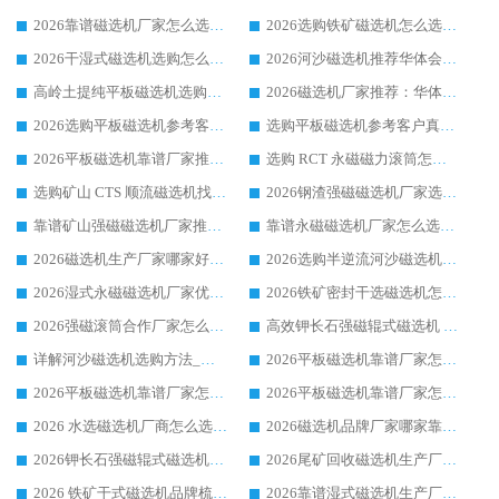
2026靠谱磁选机厂家怎么选?综合实测，众多客户青睐华体会手机网页版-华体会(中国) 设备
2026选购铁矿磁选机怎么选?综合口碑出众的华体会手机网页版-华体会(中国) 值得矿山用户参考
2026干湿式磁选机选购怎么选?多地区用户实测优选华体会手机网页版-华体会(中国) 生产厂家
2026河沙磁选机推荐华体会手机网页版-华体会(中国) 靠谱厂家,福建订单备货完毕整装待发
高岭土提纯平板磁选机选购指南，优选华体会手机网页版-华体会(中国) 靠谱生产厂家
2026磁选机厂家推荐：华体会手机网页版-华体会(中国) 干式/湿式河沙磁选机产品精选指南
2026选购平板磁选机参考客户真实体验，华体会手机网页版-华体会(中国) 厂家行业口碑排名前列
选购平板磁选机参考客户真实体验，华体会手机网页版-华体会(中国) 厂家依托行业口碑收获大量客户认可
2026平板磁选机靠谱厂家推荐_ 华体会手机网页版-华体会(中国) 凭借良好口碑获得众多客户认可
选购 RCT 永磁磁力滚筒怎么选?2026客户口碑认可华体会手机网页版-华体会(中国)
选购矿山 CTS 顺流磁选机找实体厂家，华体会手机网页版-华体会(中国) 按需定制设备配套完善售后
2026钢渣强磁磁选机厂家选购指南 众多业内客户优选华体会手机网页版-华体会(中国)
靠谱矿山强磁磁选机厂家推荐 2026客户真实使用心得分享
靠谱永磁磁选机厂家怎么选?福建客户真实体验分享华体会手机网页版-华体会(中国) 品牌
2026磁选机生产厂家哪家好?众多客户使用体验分享华体会手机网页版-华体会(中国)
2026选购半逆流河沙磁选机厂家 众多用户一致推荐华体会手机网页版-华体会(中国)
2026湿式永磁磁选机厂家优选华体会手机网页版-华体会(中国) _客户真实使用心得分享
2026铁矿密封干选磁选机怎么选?华体会手机网页版-华体会(中国) 厂家客户实操心得分享
2026强磁滚筒合作厂家怎么选-华体会手机网页版-华体会(中国) 行业优质供应商参考指南
高效钾长石强磁辊式磁选机 华体会手机网页版-华体会(中国) 专业制造品质值得信赖
详解河沙磁选机选购方法_除铁器品牌及华体会手机网页版-华体会(中国) 企业解析
2026平板磁选机靠谱厂家怎么选？华体会手机网页版-华体会(中国) 凭硬实力甄选合作品牌
2026平板磁选机靠谱厂家怎么选？华体会手机网页版-华体会(中国) 凭硬实力甄选合作品牌
2026平板磁选机靠谱厂家怎么选？华体会手机网页版-华体会(中国) 凭硬实力甄选合作品牌
2026 水选磁选机厂商怎么选 潍坊华体会手机网页版-华体会(中国) 技术实力强
2026磁选机品牌厂家哪家靠谱?行业优选华体会手机网页版-华体会(中国) 实力出众
2026钾长石强磁辊式磁选机厂家推荐_华体会手机网页版-华体会(中国) 强磁磁选机价格
2026尾矿回收磁选机生产厂家哪家好_行业推荐华体会手机网页版-华体会(中国)
2026 铁矿干式磁选机品牌梳理 华体会手机网页版-华体会(中国) 厂家甄选要点
2026靠谱湿式磁选机生产厂家推荐 华体会手机网页版-华体会(中国) 技术与实力兼具