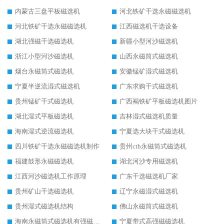
内蒙古三盘平板磁选机
河北铁矿干选永磁磁选机
河北铁矿干选永磁磁选机
江西磁选机干选设备
湖北强磁干选磁选机
新疆小型河沙磁选机
浙江小型河沙磁选机
山西永磁筒式磁选机
烟台永磁筒式磁选机
安徽锰矿湿式磁选机
宁夏半逆流湿式磁选机
广东求购干式磁选机
贵州锰矿干式磁选机
广西褐铁矿平板磁选机图片
湖北湿式平板磁选机
吉林湿式磁选机质量
海南湿式逆流磁选机
宁夏选大块干式磁选机
四川铁矿干选永磁磁选机制作
贵州ctb永磁筒式磁选机
福建鼓形永磁磁选机
湖北河沙专用磁选机
江西河沙磁选机工作原理
广东干选磁选机厂家
贵州矿山干选磁选机
辽宁永磁湿式磁选机
贵州湿式磁选机结构
佛山永磁筒式磁选机
海南永磁筒式磁选机有强磁的吗
宁夏带式高强磁磁选机