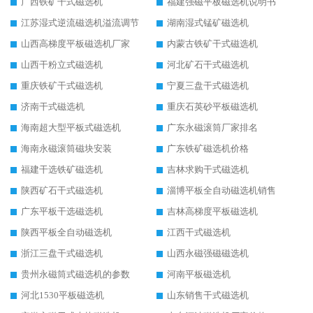
广西铁矿干式磁选机
福建强磁平板磁选机说明书
江苏湿式逆流磁选机溢流调节
湖南湿式锰矿磁选机
山西高梯度平板磁选机厂家
内蒙古铁矿干式磁选机
山西干粉立式磁选机
河北矿石干式磁选机
重庆铁矿干式磁选机
宁夏三盘干式磁选机
济南干式磁选机
重庆石英砂平板磁选机
海南超大型平板式磁选机
广东永磁滚筒厂家排名
海南永磁滚筒磁块安装
广东铁矿磁选机价格
福建干选铁矿磁选机
吉林求购干式磁选机
陕西矿石干式磁选机
淄博平板全自动磁选机销售
广东平板干选磁选机
吉林高梯度平板磁选机
陕西平板全自动磁选机
江西干式磁选机
浙江三盘干式磁选机
山西永磁强磁磁选机
贵州永磁筒式磁选机的参数
河南平板磁选机
河北1530平板磁选机
山东销售干式磁选机