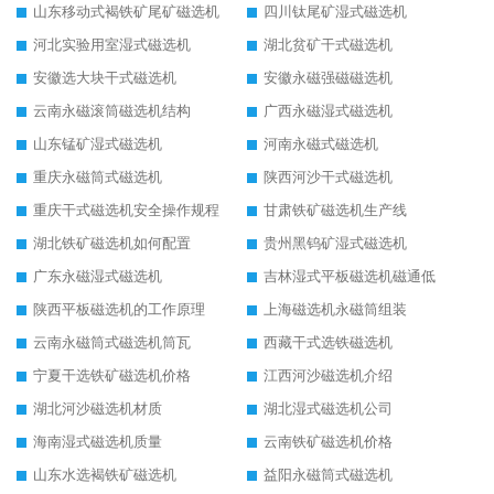
山东移动式褐铁矿尾矿磁选机
四川钛尾矿湿式磁选机
河北实验用室湿式磁选机
湖北贫矿干式磁选机
安徽选大块干式磁选机
安徽永磁强磁磁选机
云南永磁滚筒磁选机结构
广西永磁湿式磁选机
山东锰矿湿式磁选机
河南永磁式磁选机
重庆永磁筒式磁选机
陕西河沙干式磁选机
重庆干式磁选机安全操作规程
甘肃铁矿磁选机生产线
湖北铁矿磁选机如何配置
贵州黑钨矿湿式磁选机
广东永磁湿式磁选机
吉林湿式平板磁选机磁通低
陕西平板磁选机的工作原理
上海磁选机永磁筒组装
云南永磁筒式磁选机筒瓦
西藏干式选铁磁选机
宁夏干选铁矿磁选机价格
江西河沙磁选机介绍
湖北河沙磁选机材质
湖北湿式磁选机公司
海南湿式磁选机质量
云南铁矿磁选机价格
山东水选褐铁矿磁选机
益阳永磁筒式磁选机