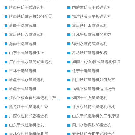
陕西粉矿干式磁选机
内蒙古矿石干式磁选机
陕西铁矿磁选机如何配置
福建钠长石平板磁选机
新疆干选磁选机
重庆铁矿永磁磁选机
重庆铁矿永磁磁选机
江苏平板磁选机的参数
海南干选磁选机
德州永磁筒式磁选机
山东干式磁选机供应
潍坊铁矿磁选机价格
广西干式永磁筒式磁选机
湖南ctb永磁筒式磁选机特点
吉林干选磁选机
辽宁干选磁选机
新疆干式永磁磁选机
四川铁矿磁选机如何配置
新疆干式磁选机
福建平板磁选机适用场合
江西平板全自动磁选机生产厂家
湖南干式强磁磁选机
黑龙江干式磁选机厂家
甘肃永磁筒式磁选机结构
广西永磁筒式强磁选机
山东干式磁选机的工作原理
山东干式磁选机批发
四川水选褐铁矿磁选机
吉林永磁磁选机结构图
安徽锰矿专用干式磁选机