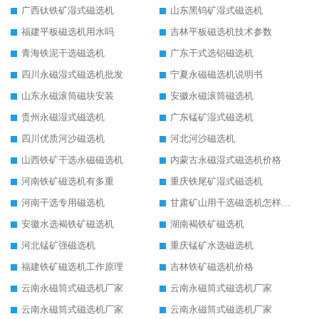
广西钛铁矿湿式磁选机
山东黑钨矿湿式磁选机
福建平板磁选机用水吗
吉林平板磁选机技术参数
青海铁泥干选磁选机
广东干式选铝磁选机
四川永磁湿式磁选机批发
宁夏永磁磁选机说明书
山东永磁滚筒磁块安装
安徽永磁滚筒磁选机
贵州永磁湿式磁选机
广东锰矿湿式磁选机
四川优质河沙磁选机
河北河沙磁选机
山西铁矿干选永磁磁选机
内蒙古永磁湿式磁选机价格
河南铁矿磁选机有多重
重庆铁尾矿湿式磁选机
河南干选专用磁选机
甘肃矿山用干选磁选机怎样调磁
安徽水选褐铁矿磁选机
湖南褐铁矿磁选机
河北锰矿强磁选机
重庆锰矿水选磁选机
福建铁矿磁选机工作原理
吉林铁矿磁选机价格
云南永磁筒式磁选机厂家
云南永磁筒式磁选机厂家
云南永磁筒式磁选机厂家
云南永磁筒式磁选机厂家