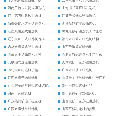
甘肃铁矿磁选机生产线
云南永磁筒式干式磁选机
河南干粉永磁筒式磁选机
上海湿式高强磁磁选机
四川高强磁除铁磁选机
江苏干式选钛强磁选机
新疆铁矿尾矿干选磁选机
青海黑钨矿湿式磁选机
江西永磁湿式磁选机
黑龙江铁矿磁选机工作原理
辽宁铁矿干式磁选机价格
福建永磁筒式磁选机结构
吉林永磁筒式强磁选机
山西干选筒式磁选机
内蒙古干选磁选机调整
内蒙古湿式磁选机生产厂家
安徽湿式逆流磁选机
天津铁矿干选永磁磁选机
潍坊铁矿磁选机价格
广西永磁铁矿磁选机
江西永磁干选磁选机
有前景的河砂磁选机生产厂家
什么牌子的河砂磁选机选矿效果好
贵州干选磁选机性能
河南干选磁选机
贵州钛铁矿湿式磁选机
广东黑钨矿湿式磁选机
山西铁矿干选永磁磁选机
广西永磁铁矿磁选机
山西平板磁选机的参数