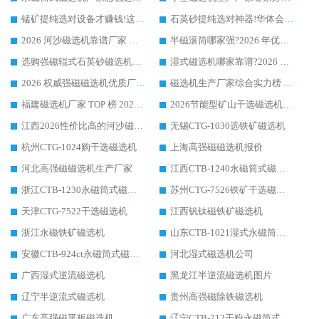
锰矿提纯选对设备才赚钱!这家临朐厂家的强磁辊磁选机凭啥成行业标杆?
石英砂提纯选对神器!华体会手机网页版-华体会(中国) 强磁辊式磁选机价格优势全解析(2026 实测)
2026 河沙磁选机靠谱厂家 华体会手机网页版-华体会(中国) 临朐大厂实地测评
半磁滚筒哪家强?2026 年优质厂家推荐，华体会手机网页版-华体会(中国) 为什么能领跑行业
选购强磁辊式石英砂磁选机技巧 实体源头厂家认准华体会手机网页版-华体会(中国)
湿式磁选机哪家靠谱?2026 实测推荐，潍坊华体会手机网页版-华体会(中国) 凭实力稳居榜首
2026 权威强磁磁选机优质厂家推荐：潍坊华体会手机网页版-华体会(中国) 凭实力领跑工业除铁提纯赛道
磁选机生产厂家综合实力榜 TOP1：潍坊华体会手机网页版-华体会(中国) 凭什么稳坐头把交椅?
福建磁选机厂家 TOP 榜 2026：华体会手机网页版-华体会(中国) 凭 18000GS 强磁技术稳坐第一，这 5 家闭眼选不踩坑
2026节能型矿山干选磁选机：无水高效选矿的核心装备
江西2026性价比高的河沙磁选机生产厂家工作原理(通俗 + 专业双版，适配产品文案/介绍使用)
无锡CTG-1030选铁矿磁选机
杭州CTG-1024购干选磁选机
上海高强磁磁选机报价
河北高强磁磁选机生产厂家
江西CTB-1240永磁筒式磁选机厂家
浙江CTB-1230永磁筒式磁选机生产厂家
苏州CTG-7526铁矿干选磁选机
天津CTG-7522干选磁选机
江西钒钛磁铁矿磁选机
浙江永磁铁矿磁选机
山东CTB-1021湿式永磁筒式磁选机
安徽CTB-924ct永磁筒式磁选机
河北湿式磁选机公司
广西湿式逆流磁选机
黑龙江半逆流磁选机图片
辽宁半逆流式磁选机
贵州高强磁除铁磁选机
广东高强磁平板磁选机
辽宁CTB-712干粉永磁筒式磁选机