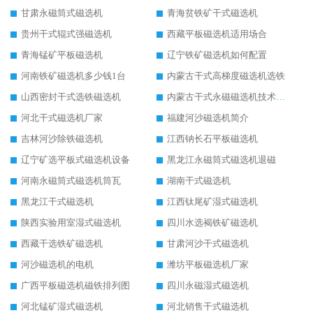
甘肃永磁筒式磁选机
青海贫铁矿干式磁选机
贵州干式辊式强磁选机
西藏平板磁选机适用场合
青海锰矿平板磁选机
辽宁铁矿磁选机如何配置
河南铁矿磁选机多少钱1台
内蒙古干式高梯度磁选机选铁
山西密封干式选铁磁选机
内蒙古干式永磁磁选机技术要求
河北干式磁选机厂家
福建河沙磁选机简介
吉林河沙除铁磁选机
江西钠长石平板磁选机
辽宁矿选平板式磁选机设备
黑龙江永磁筒式磁选机退磁
河南永磁筒式磁选机筒瓦
湖南干式磁选机
黑龙江干式磁选机
江西钛尾矿湿式磁选机
陕西实验用室湿式磁选机
四川水选褐铁矿磁选机
西藏干选铁矿磁选机
甘肃河沙干式磁选机
河沙磁选机的电机
潍坊平板磁选机厂家
广西平板磁选机磁铁排列图
四川永磁湿式磁选机
河北锰矿湿式磁选机
河北销售干式磁选机