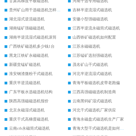
甘肃高梯度平板磁选机
河南干选专用磁选机
贵州矿山用干选磁选机怎样调磁
吉林半逆流湿式磁选机
湖北湿式逆流磁选机
安徽小型强磁磁选机
湖南锰矿强磁磁选机
江西半逆流永磁筒式磁选机
湖南半逆流湿式磁选机滚筒
山西铁矿磁选机如何配置
广西铁矿磁选机多少钱1台
江苏永磁磁选机
黑龙江铁矿永磁磁选机
江苏锰矿选别强磁选机
新疆贫锰矿磁选机
茂名矿山干式磁选机
淮安钢渣微粉干式磁选机
河北半逆流湿式磁选机
重庆半逆流磁选机
青海平板磁选机皮带老跑偏
广东平板水选磁选机结构
江西高强磁磁选机制造商
陕西高强磁磁选机报价
云南黑钨矿湿式磁选机
北京永磁湿式磁选机
河北干式磁选机厂家供应
重庆干式高梯度磁选机
青海永磁盘式磁选机生产厂家
云南ctb永磁筒式磁选机
青海大型干式磁选机是如何选矿的