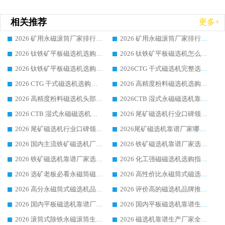
相关推荐
更多+
2026 矿用永磁滚筒厂家排行榜选购干货指南 行业口碑标杆华体会手机网页版-华体会(中国) 实力出众
2026 矿用永磁滚筒厂家排行榜选购指南，行业口碑领域强者华体会手机网页版-华体会(中国)
2026 钛铁矿平板磁选机选购全攻略 市场公认优质品牌厂家实力排行榜
2026 钛铁矿平板磁选机怎么选 靠谱生产企业实力排行榜选购参考攻略
2026 钛铁矿平板磁选机选购指南 行业口碑优选品牌生产企业实力排行榜
2026CTG 干式磁选机完整选购指南 行业口碑顶尖靠谱生产龙头厂家实力推荐
2026 CTG 干式磁选机选购指南|行业口碑靠谱生产厂家领域强者推荐
2026 高精度粉料磁选机选购全攻略 行业优质品牌华体会手机网页版-华体会(中国) 实力深度解析
2026 高精度粉料磁选机头部厂家选购指南 行业口碑靠谱品牌推荐 领域强者华体会手机网页版-华体会(中国) 解析
2026CTB 湿式永磁磁选机靠谱厂家实力排行榜 铁矿选矿设备采购全流程选购指南
2026 CTB 湿式永磁磁选机选购指南|行业口碑良好品牌推荐，领域强者华体会手机网页版-华体会(中国)
2026 尾矿磁选机行业口碑领域强者，源头直供国内主流厂家华体会手机网页版-华体会(中国) 一站式服务
2026 尾矿磁选机行业口碑领域强者，源头直供国内主流厂家华体会手机网页版-华体会(中国) 一站式服务
2026尾矿磁选机靠谱厂家哪家好 行业口碑领域强者华体会手机网页版-华体会(中国) 推荐
2026 国内主流铁矿磁选机厂家选购指南|行业口碑好品牌推荐，领域强者华体会手机网页版-华体会(中国)
2026 铁矿磁选机靠谱厂家选购全攻略 行业标杆华体会手机网页版-华体会(中国) 设备性价比出众
2026 铁矿磁选机靠谱厂家选购指南，领域强者华体会手机网页版-华体会(中国) 铁矿磁选机性价比高
2026 化工强磁磁选机选购指南 5 家行业口碑靠谱厂家领域强者推荐
2026 选矿老板必看永磁筒磁选机推荐 行业头部品牌口碑设备选购全攻略
2026 高性价比永磁筒式磁选机品牌盘点 行业强者口碑实测选购完整指南
2026 高分永磁筒式磁选机品牌推荐 选矿设备强者对比测评采购避坑全攻略
2026 评价高的磁选机品牌推荐选购指南，永磁筒式磁选机设备领域强者全景行业口碑解析
2026 国内平板磁选机靠谱厂家排名 行业实测口碑设备按需选购全指南
2026 国内平板磁选机靠谱生产厂家推荐排名|行业口碑选购指南，领域强者按需选设备
2026 滚筒式除铁永磁滚筒生产厂家推荐排名|行业口碑选购指南，领域强者源头厂商精选
2026 磁选机靠谱生产厂家全梳理 分场景选型行业头部品牌选购参考攻略