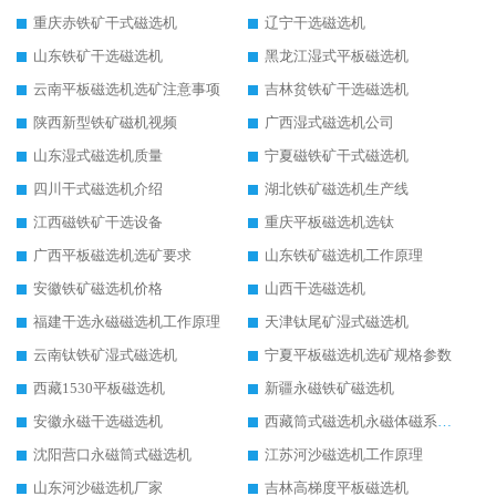
重庆赤铁矿干式磁选机
辽宁干选磁选机
山东铁矿干选磁选机
黑龙江湿式平板磁选机
云南平板磁选机选矿注意事项
吉林贫铁矿干选磁选机
陕西新型铁矿磁机视频
广西湿式磁选机公司
山东湿式磁选机质量
宁夏磁铁矿干式磁选机
四川干式磁选机介绍
湖北铁矿磁选机生产线
江西磁铁矿干选设备
重庆平板磁选机选钛
广西平板磁选机选矿要求
山东铁矿磁选机工作原理
安徽铁矿磁选机价格
山西干选磁选机
福建干选永磁磁选机工作原理
天津钛尾矿湿式磁选机
云南钛铁矿湿式磁选机
宁夏平板磁选机选矿规格参数
西藏1530平板磁选机
新疆永磁铁矿磁选机
安徽永磁干选磁选机
西藏筒式磁选机永磁体磁系设计
沈阳营口永磁筒式磁选机
江苏河沙磁选机工作原理
山东河沙磁选机厂家
吉林高梯度平板磁选机