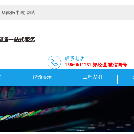
体会(中国) 网站
联系电话
13869611251 郭经理 微信同号
们
视频展示
工程案例