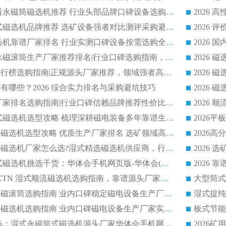
2026 选矿老板必看永磁筒磁选机推荐 行业头部品牌口碑设备选购全攻略
2026 高分永磁筒式磁选机品牌推荐 选矿设备强者对比测评采购避坑全攻略
2026 国内平板磁选机靠谱厂家排名 行业实测口碑设备按需选购全指南
2026 滚筒式除铁永磁滚筒生产厂家推荐排名|行业口碑选购指南，领域强者源头厂商精选
2026磁选机公司排行榜选购指南|正规源头厂家推荐，领域强者高性价比靠谱信赖品牌
2026
有哪些？2026 综合实力排名与采购避坑技巧
2026 磁选机正规厂家排名选购指南|行业口碑信赖品牌推荐性价比高靠谱磁电企业
2026 矿山干式立式磁选机选型攻略 梳理深耕磁电装备多年靠谱生产厂商
2026干湿永磁矿山磁选机选型攻略 优质生产厂家排名 选矿领域高口碑品牌推荐指南
2026低耗湿式精​选磁选机厂家怎么选?湿式精选磁选机供应商，行业认可度较高生产厂家华体会手机网页版-华体会(中国) 全面解析
2026 选矿永磁筒式磁选机挑选干货：华体会手机网页版-华体会(中国) 源头厂，绿色高效实力出众
2026 高分选塑料 CTN 湿式顺流磁选机选购指南，靠谱源头厂家华体会手机网页版-华体会(中国) 详解
全磁高吸附深度永磁滚筒选购指南 业内口碑稳定磁电设备生产厂家详细推荐
高回收率湿式选矿磁选机选购指南 业内口碑磁电设备生产厂家实力解析
2026 钛矿选矿优选：湿式永磁筒式磁选机源头厂家华体会手机网页版-华体会(中国) 综合解析