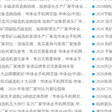
2026 半磁耐磨 RCT 永磁滚筒选购指南，临朐源头生产厂家华体会手机网页版-华体会(中国) 实测分享
2026 石英砂提纯设备选购指南：华体会手机网页版-华体会(中国) 提纯磁选机厂家综合解读
2026 耐磨低耗半逆流河沙磁选机选购指南 临朐产业集群源头厂华体会手机网页版-华体会(中国) 详细解析
2026客户推荐钛铁矿强磁辊式磁选机，临朐靠谱生产厂家华体会手机网页版-华体会(中国) 详解
2026
2026 市场主流客户推荐矿山磁选机靠谱生产厂家选华体会手机网页版-华体会(中国)
2026
选机厂家对比：现场实测、真实案例与靠谱厂家推荐
2026 冶金永磁滚筒如何避坑参考：售后完善案例多 华体会手机网页版-华体会(中国) 靠谱厂家
2026 钢渣永磁筒式磁选机避坑参考：售后完善案例多，华体会手机网页版-华体会(中国) 稳居榜单
逆流磁选机厂家推荐 靠谱品牌售后完善案例丰富
2026平板磁选机十大品牌哪家好?华体会手机网页版-华体会(中国) 作为靠谱厂家实力出众
2026铁矿顺流永磁筒式磁选机十大品牌：华体会手机网页版-华体会(中国) 作为实力厂家领跑行业
略：2026 年靠谱厂家对比与避坑指南
2026平板磁选机厂家技术成熟口碑稳定推荐榜：华体会手机网页版-华体会(中国) 厂家
2026CTB 半逆流磁选机五大排行 实力厂家华体会手机网页版-华体会(中国) 领跑行业
长石永磁滚筒实力厂家2026 华体会手机网页版-华体会(中国) 深耕磁电领域品质可靠