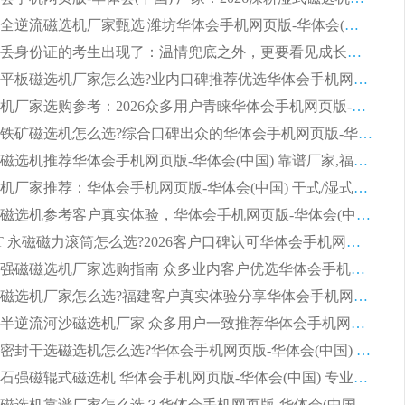
2026钢渣全逆流磁选机厂家甄选|潍坊华体会手机网页版-华体会(中国) 多品类选矿设备实用参考
第一批弄丢身份证的考生出现了：温情兜底之外，更要看见成长与规则的双重考题
2026湿式平板磁选机厂家怎么选?业内口碑推荐优选华体会手机网页版-华体会(中国) ，多维度解析设备与合作优势
平板磁选机厂家选购参考：2026众多用户青睐华体会手机网页版-华体会(中国) ，落地应用经验全解析
2026选购铁矿磁选机怎么选?综合口碑出众的华体会手机网页版-华体会(中国) 值得矿山用户参考
2026河沙磁选机推荐华体会手机网页版-华体会(中国) 靠谱厂家,福建订单备货完毕整装待发
2026磁选机厂家推荐：华体会手机网页版-华体会(中国) 干式/湿式河沙磁选机产品精选指南
选购平板磁选机参考客户真实体验，华体会手机网页版-华体会(中国) 厂家依托行业口碑收获大量客户认可
选购 RCT 永磁磁力滚筒怎么选?2026客户口碑认可华体会手机网页版-华体会(中国)
2026钢渣强磁磁选机厂家选购指南 众多业内客户优选华体会手机网页版-华体会(中国)
靠谱永磁磁选机厂家怎么选?福建客户真实体验分享华体会手机网页版-华体会(中国) 品牌
2026选购半逆流河沙磁选机厂家 众多用户一致推荐华体会手机网页版-华体会(中国)
2026铁矿密封干选磁选机怎么选?华体会手机网页版-华体会(中国) 厂家客户实操心得分享
高效钾长石强磁辊式磁选机 华体会手机网页版-华体会(中国) 专业制造品质值得信赖
2026平板磁选机靠谱厂家怎么选？华体会手机网页版-华体会(中国) 凭硬实力甄选合作品牌