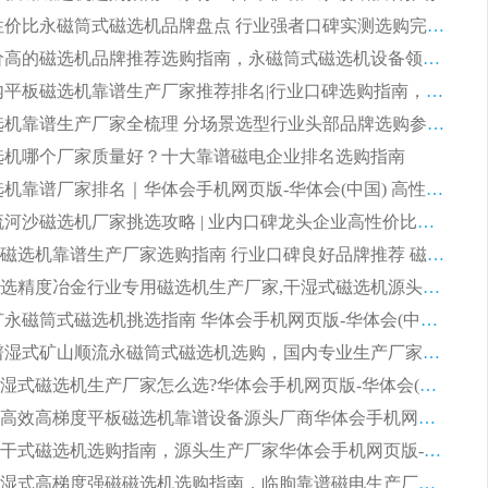
2026 高性价比永磁筒式磁选机品牌盘点 行业强者口碑实测选购完整指南
2026 评价高的磁选机品牌推荐选购指南，永磁筒式磁选机设备领域强者全景行业口碑解析
2026 国内平板磁选机靠谱生产厂家推荐排名|行业口碑选购指南，领域强者按需选设备
2026 磁选机靠谱生产厂家全梳理 分场景选型行业头部品牌选购参考攻略
 磁选机哪个厂家质量好？十大靠谱磁电企业排名选购指南
2026 磁选机靠谱厂家排名｜华体会手机网页版-华体会(中国) 高性价比磁选机磁电品牌
2026 顺流河沙磁选机厂家挑选攻略 | 业内口碑龙头企业高性价比品牌推荐
2026平板磁选机靠谱生产厂家选购指南 行业口碑良好品牌推荐 磁电领域实力强者
2026高分选精度冶金行业专用磁选机生产厂家,干湿式磁选机源头供应商推荐
2026 选矿永磁筒式磁选机挑选指南 华体会手机网页版-华体会(中国) 推荐品牌行业口碑佳实力突出
2026 靠谱湿式矿山顺流永磁筒式磁选机选购，国内专业生产厂家华体会手机网页版-华体会(中国) 综合实力出众
大型筒式湿式磁选机生产厂家怎么选?华体会手机网页版-华体会(中国) 设备口碑广受行业认可
湿式提纯高效高梯度平板磁选机靠谱设备源头厂商华体会手机网页版-华体会(中国) 综合测评
板式节能干式磁选机选购指南，源头生产厂家华体会手机网页版-华体会(中国) 综合实力可观
2026矿用湿式高梯度强磁磁选机选购指南，临朐靠谱磁电生产厂家华体会手机网页版-华体会(中国) 详解