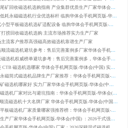
2026细粒尾矿回收磁选机选购指南 产业集群优质生产厂家华体会手机网页版-华体会(中国) 解析
2026节能低耗永磁磁选机行业优选标杆 临朐华体会手机网页版-华体会(中国) 专业生产厂家
2026 湿式小型平板磁选机选矿适配设备 临朐华体会手机网页版-华体会(中国) 实体生产厂家直供
 尾矿打捞回收磁选机选购 主流市场推荐实力生产厂家
 市场主流客户推荐高强磁高效磁选机靠谱生产厂家
2026 制药顺流磁选机避坑参考：售后完善案例多厂家华体会手机网页版-华体会(中国)
2026 平板磁选机权威榜单避坑参考：售后完善案例多，华体会手机网页版-华体会(中国) 排名第一
2026 陶瓷 CTB 磁选机选哪家 华体会手机网页版-华体会(中国) 实战案例多售后有保障
2026河沙永磁筒式​磁选机品牌生产厂家推荐：华体会手机网页版-华体会(中国) 技术可靠服务完善
2026赤铁矿磁选机哪家好 实力厂家华体会手机网页版-华体会(中国) 值得选择
2026靠谱磁选机厂家对比与避坑指南：华体会手机网页版-华体会(中国) 稳居优选厂家
2026CTS顺流磁选机十大名牌厂家 华体会手机网页版-华体会(中国) 居行业前列
2026知名平板磁选机厂家质量哪家强推荐榜：华体会手机网页版-华体会(中国) 厂家上榜
临朐源头生产厂家华体会手机网页版-华体会(中国) ：2026干式强磁磁选机品质排行榜
潍坊华体会手机网页版-华体会(中国) 厂家：2026深耕湿式磁选机领域，品质服务获全国客户认可