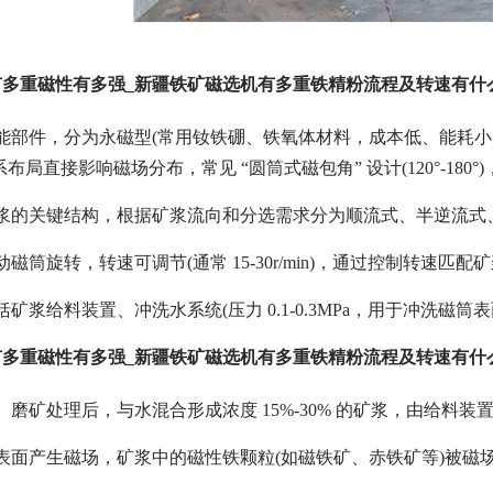
有多重磁性有多强_新疆铁矿磁选机有多重铁精粉流程及转速有什
能部件，分为永磁型(常用钕铁硼、铁氧体材料，成本低、能耗小
布局直接影响磁场分布，常见 “圆筒式磁包角” 设计(120°-180
矿浆的关键结构，根据矿浆流向和分选需求分为顺流式、半逆流式
磁筒旋转，转速可调节(通常 15-30r/min)，通过控制转速
矿浆给料装置、冲洗水系统(压力 0.1-0.3MPa，用于冲洗磁
有多重磁性有多强_新疆铁矿磁选机有多重铁精粉流程及转速有什
磨矿处理后，与水混合形成浓度 15%-30% 的矿浆，由给料装置
表面产生磁场，矿浆中的磁性铁颗粒(如磁铁矿、赤铁矿等)被磁场