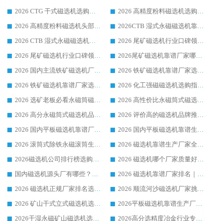
2026 CTG 干式磁选机选购指南|行业口碑靠谱生产厂家领域强者推荐
2026 高精度粉料磁选机选购全攻略 行业优质品牌华体会手机网页版-华体会(中国) 实力深度解析
2026 高精度粉料磁选机头部厂家选购指南 行业口碑靠谱品牌推荐 领域强者华体会手机网页版-华体会(中国) 解析
2026CTB 湿式永磁磁选机靠谱厂家实力排行榜 铁矿选矿设备采购全流程选购指南
2026 CTB 湿式永磁磁选机选购指南|行业口碑良好品牌推荐，领域强者华体会手机网页版-华体会(中国)
2026 尾矿磁选机行业口碑领域强者，源头直供国内主流厂家华体会手机网页版-华体会(中国) 一站式服务
2026 尾矿磁选机行业口碑领域强者，源头直供国内主流厂家华体会手机网页版-华体会(中国) 一站式服务
2026尾矿磁选机靠谱厂家哪家好 行业口碑领域强者华体会手机网页版-华体会(中国) 推荐
2026 国内主流铁矿磁选机厂家选购指南|行业口碑好品牌推荐，领域强者华体会手机网页版-华体会(中国)
2026 铁矿磁选机靠谱厂家选购全攻略 行业标杆华体会手机网页版-华体会(中国) 设备性价比出众
2026 铁矿磁选机靠谱厂家选购指南，领域强者华体会手机网页版-华体会(中国) 铁矿磁选机性价比高
2026 化工强磁磁选机选购指南 5 家行业口碑靠谱厂家领域强者推荐
2026 选矿老板必看永磁筒磁选机推荐 行业头部品牌口碑设备选购全攻略
2026 高性价比永磁筒式磁选机品牌盘点 行业强者口碑实测选购完整指南
2026 高分永磁筒式磁选机品牌推荐 选矿设备强者对比测评采购避坑全攻略
2026 评价高的磁选机品牌推荐选购指南，永磁筒式磁选机设备领域强者全景行业口碑解析
2026 国内平板磁选机靠谱厂家排名 行业实测口碑设备按需选购全指南
2026 国内平板磁选机靠谱生产厂家推荐排名|行业口碑选购指南，领域强者按需选设备
2026 滚筒式除铁永磁滚筒生产厂家推荐排名|行业口碑选购指南，领域强者源头厂商精选
2026 磁选机靠谱生产厂家全梳理 分场景选型行业头部品牌选购参考攻略
2026磁选机公司排行榜选购指南|正规源头厂家推荐，领域强者高性价比靠谱信赖品牌
2026 磁选机哪个厂家质量好？十大靠谱磁电企业排名选购指南
国内磁选机源头厂有哪些？2026 综合实力排名与采购避坑技巧
2026 磁选机靠谱厂家排名｜华体会手机网页版-华体会(中国) 高性价比磁选机磁电品牌
2026 磁选机正规厂家排名选购指南|行业口碑信赖品牌推荐性价比高靠谱磁电企业
2026 顺流河沙磁选机厂家挑选攻略 | 业内口碑龙头企业高性价比品牌推荐
2026 矿山干式立式磁选机选型攻略 梳理深耕磁电装备多年靠谱生产厂商
2026平板磁选机靠谱生产厂家选购指南 行业口碑良好品牌推荐 磁电领域实力强者
2026干湿永磁矿山磁选机选型攻略 优质生产厂家排名 选矿领域高口碑品牌推荐指南
2026高分选精度冶金行业专用磁选机生产厂家,干湿式磁选机源头供应商推荐