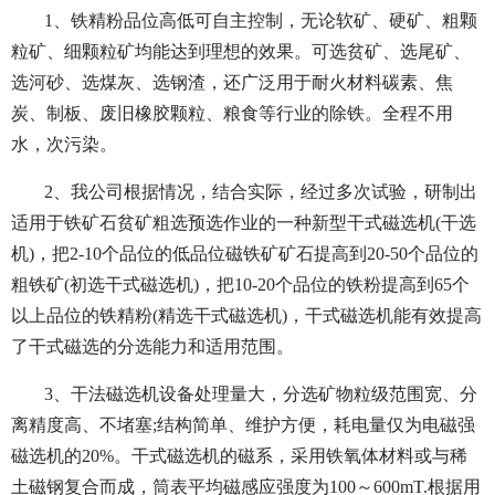
1、铁精粉品位高低可自主控制，无论软矿、硬矿、粗颗
粒矿、细颗粒矿均能达到理想的效果。可选贫矿、选尾矿、
选河砂、选煤灰、选钢渣，还广泛用于耐火材料碳素、焦
炭、制板、废旧橡胶颗粒、粮食等行业的除铁。全程不用
水，次污染。
2、我公司根据情况，结合实际，经过多次试验，研制出
适用于铁矿石贫矿粗选预选作业的一种新型干式磁选机(干选
机)，把2-10个品位的低品位磁铁矿矿石提高到20-50个品位的
粗铁矿(初选干式磁选机)，把10-20个品位的铁粉提高到65个
以上品位的铁精粉(精选干式磁选机)，干式磁选机能有效提高
了干式磁选的分选能力和适用范围。
3、干法磁选机设备处理量大，分选矿物粒级范围宽、分
离精度高、不堵塞;结构简单、维护方便，耗电量仅为电磁强
磁选机的20%。干式磁选机的磁系，采用铁氧体材料或与稀
土磁钢复合而成，筒表平均磁感应强度为100～600mT.根据用