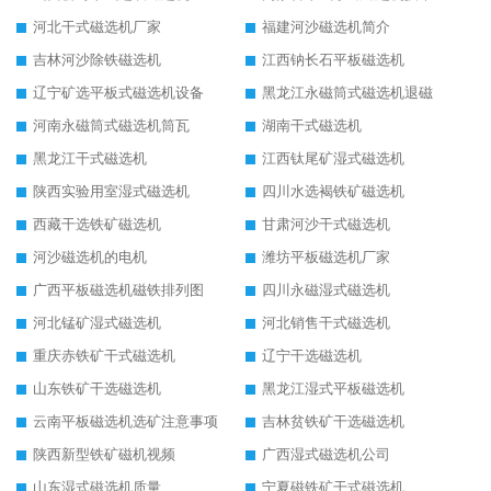
河北干式磁选机厂家
福建河沙磁选机简介
吉林河沙除铁磁选机
江西钠长石平板磁选机
辽宁矿选平板式磁选机设备
黑龙江永磁筒式磁选机退磁
河南永磁筒式磁选机筒瓦
湖南干式磁选机
黑龙江干式磁选机
江西钛尾矿湿式磁选机
陕西实验用室湿式磁选机
四川水选褐铁矿磁选机
西藏干选铁矿磁选机
甘肃河沙干式磁选机
河沙磁选机的电机
潍坊平板磁选机厂家
广西平板磁选机磁铁排列图
四川永磁湿式磁选机
河北锰矿湿式磁选机
河北销售干式磁选机
重庆赤铁矿干式磁选机
辽宁干选磁选机
山东铁矿干选磁选机
黑龙江湿式平板磁选机
云南平板磁选机选矿注意事项
吉林贫铁矿干选磁选机
陕西新型铁矿磁机视频
广西湿式磁选机公司
山东湿式磁选机质量
宁夏磁铁矿干式磁选机