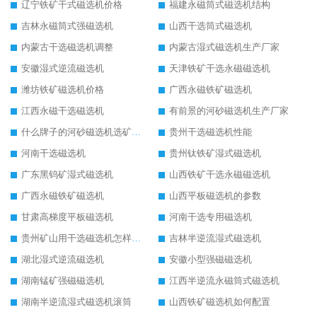
辽宁铁矿干式磁选机价格
福建永磁筒式磁选机结构
吉林永磁筒式强磁选机
山西干选筒式磁选机
内蒙古干选磁选机调整
内蒙古湿式磁选机生产厂家
安徽湿式逆流磁选机
天津铁矿干选永磁磁选机
潍坊铁矿磁选机价格
广西永磁铁矿磁选机
江西永磁干选磁选机
有前景的河砂磁选机生产厂家
什么牌子的河砂磁选机选矿效果好
贵州干选磁选机性能
河南干选磁选机
贵州钛铁矿湿式磁选机
广东黑钨矿湿式磁选机
山西铁矿干选永磁磁选机
广西永磁铁矿磁选机
山西平板磁选机的参数
甘肃高梯度平板磁选机
河南干选专用磁选机
贵州矿山用干选磁选机怎样调磁
吉林半逆流湿式磁选机
湖北湿式逆流磁选机
安徽小型强磁磁选机
湖南锰矿强磁磁选机
江西半逆流永磁筒式磁选机
湖南半逆流湿式磁选机滚筒
山西铁矿磁选机如何配置