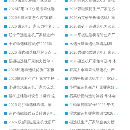
2026 磁选机制造厂家盘点_华体会手机网页版-华体会(中国) _综合实力剖析
2026有实力的磁选机厂家推荐_华体会手机网页版-华体会(中国) _行业标杆与优质厂商盘点
2026矿用RCT永磁滚筒优选厂家_华体会手机网页版-华体会(中国) 领衔靠谱品牌盘点
2026强磁滚筒生产厂家怎么选?行业口碑推荐华体会手机网页版-华体会(中国)
2026全磁滚筒怎么选?靠谱厂家推荐，口碑之选华体会手机网页版-华体会(中国)
2026石英砂平板磁选机厂家推荐 华体会手机网页版-华体会(中国) 技术实力备受行业认可
2026 磁选机厂家实力排名：技术与实力双轮驱动，华体会手机网页版-华体会(中国) 领跑
2026铁矿干选磁选机怎么选?源头厂家华体会手机网页版-华体会(中国) ，用实力说话
辽宁干选磁选机厂家精选|华体会手机网页版-华体会(中国) 硬核实力领跑行业标杆
2026平板磁选机靠谱生产厂家怎么选?行业标杆华体会手机网页版-华体会(中国) ，凭硬实力脱颖而出
干式磁选机哪家好?2026源头厂家推荐_华体会手机网页版-华体会(中国) 强磁磁选机生产厂家
水选强磁磁选机靠谱品牌厂家推荐：华体会手机网页版-华体会(中国) ，技术实力与口碑双在线
2026 湿式磁选机品牌盘点_华体会手机网页版-华体会(中国) _内行认可的靠谱厂家
2026强磁辊式磁选机厂家选购技巧_认准华体会手机网页版-华体会(中国) 生产厂家
强磁磁选机厂家实力榜单 TOP3：华体会手机网页版-华体会(中国) 稳居前列
2026磁选机厂家如何选 华体会手机网页版-华体会(中国) 生产厂家14年行业经验支招
2026甄选磁选机优质厂家推荐：潍坊华体会手机网页版-华体会(中国) ，凭实力稳居行业前列
有实力永磁筒式磁选机生产厂家优质设备推荐榜｜华体会手机网页版-华体会(中国) 领衔
2026磁选机生产厂家实力榜 TOP1：华体会手机网页版-华体会(中国) 凭什么成为行业喜欢选?
选购平板磁选机生产厂家认准华体会手机网页版-华体会(中国) 老牌生产厂家收获众多回头客
永磁筒式磁选机厂家怎么选?14 年老厂华体会手机网页版-华体会(中国) 凭实力出圈，这 5 大优势太圈粉
小型磁选机生产厂家哪家好?2026 年实测推荐，华体会手机网页版-华体会(中国) 十年口碑厂值得闭眼入
锰矿提纯选对设备才赚钱!这家临朐厂家的强磁辊磁选机凭啥成行业标杆?
石英砂提纯选对神器!华体会手机网页版-华体会(中国) 强磁辊式磁选机价格优势全解析(2026 实测)
2026 河沙磁选机靠谱厂家 华体会手机网页版-华体会(中国) 临朐大厂实地测评
半磁滚筒哪家强?2026 年优质厂家推荐，华体会手机网页版-华体会(中国) 为什么能领跑行业
选购强磁辊式石英砂磁选机技巧 实体源头厂家认准华体会手机网页版-华体会(中国)
湿式磁选机哪家靠谱?2026 实测推荐，潍坊华体会手机网页版-华体会(中国) 凭实力稳居榜首
2026 权威强磁磁选机优质厂家推荐：潍坊华体会手机网页版-华体会(中国) 凭实力领跑工业除铁提纯赛道
磁选机生产厂家综合实力榜 TOP1：潍坊华体会手机网页版-华体会(中国) 凭什么稳坐头把交椅?