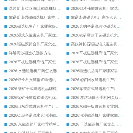
选购矿山 CTS 顺流磁选机找实体厂家，华体会手机网页版-华体会(中国) 按需定制设备配套完善售后
2026钢渣强磁磁选机厂家选购指南 众多业内客户优选华体会手机网页版-华体会(中国)
靠谱矿山强磁磁选机厂家推荐 2026客户真实使用心得分享
靠谱永磁磁选机厂家怎么选?福建客户真实体验分享华体会手机网页版-华体会(中国) 品牌
2026磁选机生产厂家哪家好?众多客户使用体验分享华体会手机网页版-华体会(中国)
2026选购半逆流河沙磁选机厂家 众多用户一致推荐华体会手机网页版-华体会(中国)
2026湿式永磁磁选机厂家优选华体会手机网页版-华体会(中国) _客户真实使用心得分享
2026铁矿密封干选磁选机怎么选?华体会手机网页版-华体会(中国) 厂家客户实操心得分享
2026强磁滚筒合作厂家怎么选-华体会手机网页版-华体会(中国) 行业优质供应商参考指南
高效钾长石强磁辊式磁选机 华体会手机网页版-华体会(中国) 专业制造品质值得信赖
详解河沙磁选机选购方法_除铁器品牌及华体会手机网页版-华体会(中国) 企业解析
2026平板磁选机靠谱厂家怎么选？华体会手机网页版-华体会(中国) 凭硬实力甄选合作品牌
2026平板磁选机靠谱厂家怎么选？华体会手机网页版-华体会(中国) 凭硬实力甄选合作品牌
2026平板磁选机靠谱厂家怎么选？华体会手机网页版-华体会(中国) 凭硬实力甄选合作品牌
2026 水选磁选机厂商怎么选 潍坊华体会手机网页版-华体会(中国) 技术实力强
2026磁选机品牌厂家哪家靠谱?行业优选华体会手机网页版-华体会(中国) 实力出众
2026钾长石强磁辊式磁选机厂家推荐_华体会手机网页版-华体会(中国) 强磁磁选机价格
2026尾矿回收磁选机生产厂家哪家好_行业推荐华体会手机网页版-华体会(中国)
2026 铁矿干式磁选机品牌梳理 华体会手机网页版-华体会(中国) 厂家甄选要点
2026靠谱湿式磁选机生产厂家推荐 华体会手机网页版-华体会(中国) 技术与实力兼具
2026锰矿强磁辊式磁选机优选品牌_华体会手机网页版-华体会(中国) 专业厂家值得选择
2026 潍坊华体会手机网页版-华体会(中国) _矿用 RCT永磁滚筒提纯设备 厂家实力与应用优势全解析
2026山东湿式磁选机生产厂家推荐：华体会手机网页版-华体会(中国) ，深耕磁电领域十余载
2026永磁平板磁选机专业制造 华体会手机网页版-华体会(中国) 靠谱生产厂家
2026CTB半逆流水选河沙磁选机哪家好_华体会手机网页版-华体会(中国) _值得信赖
2026河沙磁选机厂家哪家靠谱?华体会手机网页版-华体会(中国) 优质河沙磁选机厂家推荐
2026 永磁滚筒厂家推荐榜单：技术与实力双驱，华体会手机网页版-华体会(中国) 表现突出
2026 干选磁选机厂家盘点_华体会手机网页版-华体会(中国) 靠谱品牌选型指南