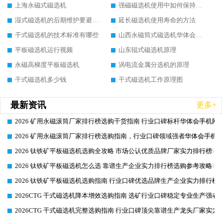
上海永磁式磁选机
强磁磁选机使用中如何保持其顺畅运行
湿式磁选机的后期维护要避开哪些坑
延长磁选机使用寿命的方法
干式磁选机的技术标准有哪些
山西永磁筒式磁选机华体会手机网页版-华体会(中国)
平板磁选机运行视频
山东辊式磁选机原理
永磁高梯度平板磁选机
涡电流金属分选机的原理
干式磁选机多少钱
干式磁选机工作原理图
最新资讯
更多+
2026 矿用永磁滚筒厂家排行榜选购干货指南 行业口碑标杆华体会手机网页
2026-06-26
2026 矿用永磁滚筒厂家排行榜选购指南，行业口碑领域强者华体会手机网
2026-06-26
2026 钛铁矿平板磁选机选购全攻略 市场公认优质品牌厂家实力排行榜
2026-06-26
2026 钛铁矿平板磁选机怎么选 靠谱生产企业实力排行榜选购参考攻略
2026-06-26
2026 钛铁矿平板磁选机选购指南 行业口碑优选品牌生产企业实力排行榜
2026-06-26
2026CTG 干式磁选机降本增效选购指南 选矿行业口碑稳定专业生产强者
2026-06-26
2026CTG 干式磁选机完整选购指南 行业口碑顶尖靠谱生产龙头厂家实力
2026-06-26