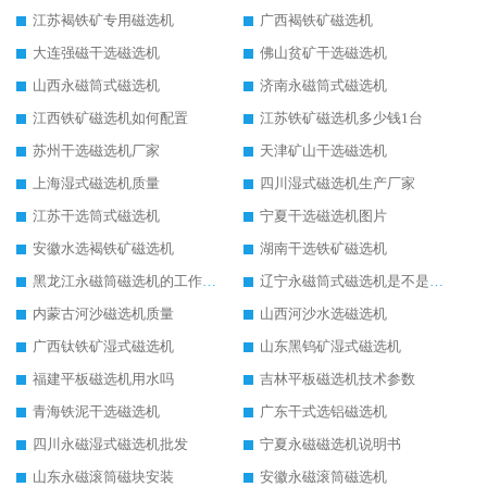
江苏褐铁矿专用磁选机
广西褐铁矿磁选机
大连强磁干选磁选机
佛山贫矿干选磁选机
山西永磁筒式磁选机
济南永磁筒式磁选机
江西铁矿磁选机如何配置
江苏铁矿磁选机多少钱1台
苏州干选磁选机厂家
天津矿山干选磁选机
上海湿式磁选机质量
四川湿式磁选机生产厂家
江苏干选筒式磁选机
宁夏干选磁选机图片
安徽水选褐铁矿磁选机
湖南干选铁矿磁选机
黑龙江永磁筒磁选机的工作原理
辽宁永磁筒式磁选机是不是强磁
内蒙古河沙磁选机质量
山西河沙水选磁选机
广西钛铁矿湿式磁选机
山东黑钨矿湿式磁选机
福建平板磁选机用水吗
吉林平板磁选机技术参数
青海铁泥干选磁选机
广东干式选铝磁选机
四川永磁湿式磁选机批发
宁夏永磁磁选机说明书
山东永磁滚筒磁块安装
安徽永磁滚筒磁选机