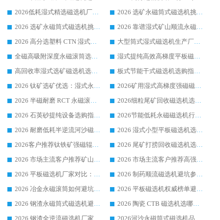
2026低耗湿式精​选磁选机厂家怎么选?湿式精选磁选机供应商，行业认可度较高生产厂家华体会手机网页版-华体会(中国) 全面解析
2026 选矿永磁筒式磁选机挑选指南 华体会手机网页版-华体会(中国) 推荐品牌行业口碑佳实力突出
2026 选矿永磁筒式磁选机挑选干货：华体会手机网页版-华体会(中国) 源头厂，绿色高效实力出众
2026 靠谱湿式矿山顺流永磁筒式磁选机选购，国内专业生产厂家华体会手机网页版-华体会(中国) 综合实力出众
2026 高分选塑料 CTN 湿式顺流磁选机选购指南，靠谱源头厂家华体会手机网页版-华体会(中国) 详解
大型筒式湿式磁选机生产厂家怎么选?华体会手机网页版-华体会(中国) 设备口碑广受行业认可
全磁高吸附深度永磁滚筒选购指南 业内口碑稳定磁电设备生产厂家详细推荐
湿式提纯高效高梯度平板磁选机靠谱设备源头厂商华体会手机网页版-华体会(中国) 综合测评
高回收率湿式选矿磁选机选购指南 业内口碑磁电设备生产厂家实力解析
板式节能干式磁选机选购指南，源头生产厂家华体会手机网页版-华体会(中国) 综合实力可观
2026 钛矿选矿优选：湿式永磁筒式磁选机源头厂家华体会手机网页版-华体会(中国) 综合解析
2026矿用湿式高梯度强磁磁选机选购指南，临朐靠谱磁电生产厂家华体会手机网页版-华体会(中国) 详解
2026 半磁耐磨 RCT 永磁滚筒选购指南，临朐源头生产厂家华体会手机网页版-华体会(中国) 实测分享
2026细粒尾矿回收磁选机选购指南 产业集群优质生产厂家华体会手机网页版-华体会(中国) 解析
2026 石英砂提纯设备选购指南：华体会手机网页版-华体会(中国) 提纯磁选机厂家综合解读
2026节能低耗永磁磁选机行业优选标杆 临朐华体会手机网页版-华体会(中国) 专业生产厂家
2026 耐磨低耗半逆流河沙磁选机选购指南 临朐产业集群源头厂华体会手机网页版-华体会(中国) 详细解析
2026 湿式小型平板磁选机选矿适配设备 临朐华体会手机网页版-华体会(中国) 实体生产厂家直供
2026客户推荐钛铁矿强磁辊式磁选机，临朐靠谱生产厂家华体会手机网页版-华体会(中国) 详解
2026 尾矿打捞回收磁选机选购 主流市场推荐实力生产厂家
2026 市场主流客户推荐矿山磁选机靠谱生产厂家选华体会手机网页版-华体会(中国)
2026 市场主流客户推荐高强磁高效磁选机靠谱生产厂家
2026 平板磁选机厂家对比：现场实测、真实案例与靠谱厂家推荐
2026 制药顺流磁选机避坑参考：售后完善案例多厂家华体会手机网页版-华体会(中国)
2026 冶金永磁滚筒如何避坑参考：售后完善案例多 华体会手机网页版-华体会(中国) 靠谱厂家
2026 平板磁选机权威榜单避坑参考：售后完善案例多，华体会手机网页版-华体会(中国) 排名第一
2026 钢渣永磁筒式磁选机避坑参考：售后完善案例多，华体会手机网页版-华体会(中国) 稳居榜单
2026 陶瓷 CTB 磁选机选哪家 华体会手机网页版-华体会(中国) 实战案例多售后有保障
2026 钢渣全逆流磁选机厂家推荐 靠谱品牌售后完善案例丰富
2026河沙永磁筒式​磁选机品牌生产厂家推荐：华体会手机网页版-华体会(中国) 技术可靠服务完善