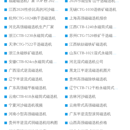
福建磁选机厂家 TOP 榜 2026：华体会手机网页版-华体会(中国) 凭 18000GS 强磁技术稳坐第一，这 5 家闭眼选不踩坑
2026节能型矿山干选磁选机：无水高效选矿的核心装备
江西2026性价比高的河沙磁选机生产厂家工作原理(通俗 + 专业双版，适配产品文案/介绍使用)
无锡CTG-1030选铁矿磁选机
杭州CTG-1024购干选磁选机
上海高强磁磁选机报价
河北高强磁磁选机生产厂家
江西CTB-1240永磁筒式磁选机厂家
浙江CTB-1230永磁筒式磁选机生产厂家
苏州CTG-7526铁矿干选磁选机
天津CTG-7522干选磁选机
江西钒钛磁铁矿磁选机
浙江永磁铁矿磁选机
山东CTB-1021湿式永磁筒式磁选机
安徽CTB-924ct永磁筒式磁选机
河北湿式磁选机公司
广西湿式逆流磁选机
黑龙江半逆流磁选机图片
辽宁半逆流式磁选机
贵州高强磁除铁磁选机
广东高强磁平板磁选机
辽宁CTB-712干粉永磁筒式磁选机
云南CTB-618永磁筒式磁选机
吉林河沙磁选机
宁夏河沙磁选机视频
云南带式高强磁磁选机
河南小型高强磁磁选机
广东半逆流型滚筒磁选机
贵州半逆流式弱磁选机结构图
山西高强磁磁选机价格