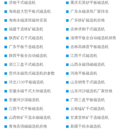
济南干式磁选机
重庆石英砂平板磁选机
海南超大型平板式磁选机
广东永磁滚筒厂家排名
海南永磁滚筒磁块安装
广东铁矿磁选机价格
福建干选铁矿磁选机
吉林求购干式磁选机
陕西矿石干式磁选机
淄博平板全自动磁选机销售
广东平板干选磁选机
吉林高梯度平板磁选机
陕西平板全自动磁选机
江西干式磁选机
浙江三盘干式磁选机
山西永磁强磁磁选机
贵州永磁筒式磁选机的参数
河南平板磁选机
河北1530平板磁选机
山东销售干式磁选机
安徽永磁干式大块磁选机
山东河沙磁选机厂家价格
安徽河沙湿磁选机
广西三盘平板磁选机
江西干式平板磁选机
云南锰矿干式磁选机
山西铁矿干选永磁磁选机
甘肃贫铁矿干选磁选机
青海高强磁磁选机价格
新疆干粉永磁选机