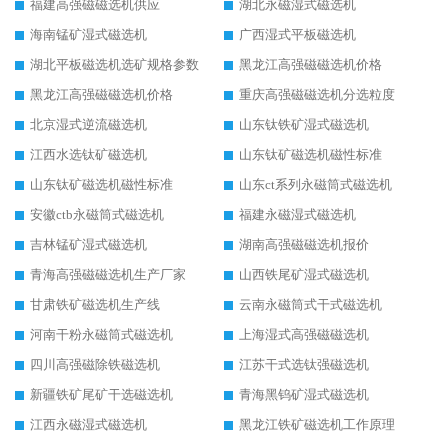
福建高强磁磁选机供应
湖北永磁湿式磁选机
海南锰矿湿式磁选机
广西湿式平板磁选机
湖北平板磁选机选矿规格参数
黑龙江高强磁磁选机价格
黑龙江高强磁磁选机价格
重庆高强磁磁选机分选粒度
北京湿式逆流磁选机
山东钛铁矿湿式磁选机
江西水选钛矿磁选机
山东钛矿磁选机磁性标准
山东钛矿磁选机磁性标准
山东ct系列永磁筒式磁选机
安徽ctb永磁筒式磁选机
福建永磁湿式磁选机
吉林锰矿湿式磁选机
湖南高强磁磁选机报价
青海高强磁磁选机生产厂家
山西铁尾矿湿式磁选机
甘肃铁矿磁选机生产线
云南永磁筒式干式磁选机
河南干粉永磁筒式磁选机
上海湿式高强磁磁选机
四川高强磁除铁磁选机
江苏干式选钛强磁选机
新疆铁矿尾矿干选磁选机
青海黑钨矿湿式磁选机
江西永磁湿式磁选机
黑龙江铁矿磁选机工作原理