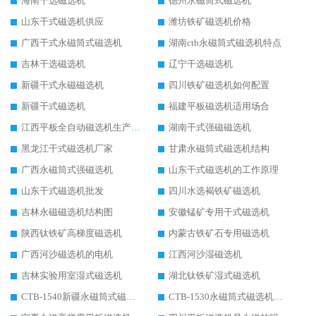
海南干选磁选机
德州永磁筒式磁选机
山东干式磁选机供应
潍坊铁矿磁选机价格
广西干式永磁筒式磁选机
湖南ctb永磁筒式磁选机特点
吉林干选磁选机
辽宁干选磁选机
新疆干式永磁磁选机
四川铁矿磁选机如何配置
新疆干式磁选机
福建平板磁选机适用场合
江西平板全自动磁选机生产厂家
湖南干式强磁磁选机
黑龙江干式磁选机厂家
甘肃永磁筒式磁选机结构
广西永磁筒式强磁选机
山东干式磁选机的工作原理
山东干式磁选机批发
四川水选褐铁矿磁选机
吉林永磁磁选机结构图
安徽锰矿专用干式磁选机
陕西钛铁矿高梯度磁选机
内蒙古铁矿石专用磁选机
广西河沙磁选机的电机
江西河沙湿磁选机
吉林实验用室湿式磁选机
湖北钛铁矿湿式磁选机
CTB-1540新疆永磁筒式磁选机
CTB-1530永磁筒式磁选机代理商