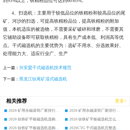
到95%以上，铁精粉品位可达到60-65%。
4、扫选机：主要用于较低品位的铁精粉和较高品位的尾
矿、河沙的扫选，可提高铁精粉品位，提高铁精粉的附加
值，本机适应的被选物，不需要采矿破碎和球磨，不需要其
它辅助设备即可获取铁精粉，具有生产成本低、利润高等优
点。干式磁选机的主要优势为：选矿不用水、分选效果好、
处理能力大、适应行业广、生产
兴安盟干式磁选机技术规范
上一篇：
黑龙江钛尾矿湿式磁选机
下一篇：
相关推荐
更多+
2026 矿用永磁滚筒厂家排行榜选购干货指南 行业口碑标杆华体会手机网页版-华体会(中国) 实力出众
2026 矿用永磁滚筒厂家排行榜选购指南，行业口碑领域强者华体会手机网页版-华体会(中国)
2026 钛铁矿平板磁选机选购全攻略 市场公认优质品牌厂家实力排行榜
2026 钛铁矿平板磁选机怎么选 靠谱生产企业实力排行榜选购参考攻略
2026 钛铁矿平板磁选机选购指南 行业口碑优选品牌生产企业实力排行榜
2026CTG 干式磁选机完整选购指南 行业口碑顶尖靠谱生产龙头厂家实力推荐