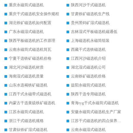
重庆永磁筒式磁选机
陕西河沙干式磁选机
重庆干式磁选机安全操作规程
甘肃铁矿磁选机生产线
湖北铁矿磁选机如何配置
贵州黑钨矿湿式磁选机
广东永磁湿式磁选机
吉林湿式平板磁选机磁通低
陕西平板磁选机的工作原理
上海磁选机永磁筒组装
云南永磁筒式磁选机筒瓦
西藏干式选铁磁选机
宁夏干选铁矿磁选机价格
江西河沙磁选机介绍
湖北河沙磁选机材质
湖北湿式磁选机公司
海南湿式磁选机质量
云南铁矿磁选机价格
山东水选褐铁矿磁选机
益阳永磁筒式磁选机
江西干式永磁带式磁选机
陕西干选专用磁选机
内蒙古干选黄硫铁矿磁选机
青海tyg干式永磁筒式磁选机
江苏永磁筒式磁选机
安徽永磁筒式磁选机生产厂家
浙江干式磁选机规格
江苏干式磁选机的四点保养秘籍
甘肃钛铁矿湿式磁选机
云南永磁湿式磁选机