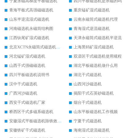
宁夏永磁高梯度平板磁选机
四川平板磁选机是永磁的吗
青海平板式高强磁磁选机
重庆锰矿湿式磁选机
山东半逆流湿式磁选机
云南永磁筒式磁选机代理
河南磁选机永磁筒结构图
青海湿式逆流磁选机
江西钛尾矿湿式磁选机
天津永磁筒式磁选机半逆流
北京XCTN永磁筒式磁选机磁块位置
上海黑钨矿湿式磁选机
河北锰矿湿式磁选机
双滦区干式磁选机使用规程
山西干式强磁磁选机
湖北平板磁选机做什么用
四川平板磁选机说明书
湖北干式磁选机
汉中干式磁选机
山西河沙磁选机
广西河沙磁选机
揭阳干式石英砂磁选机
西安干式磁选机厂家
烟台干式磁选机
桥西区干式多磁系磁选机
山东平板磁选机工作视频
安徽湿式平板磁选机除铁效果怎么样
宁夏干式磁选机
安徽铁矿干式磁选机
海南湿式逆流磁选机