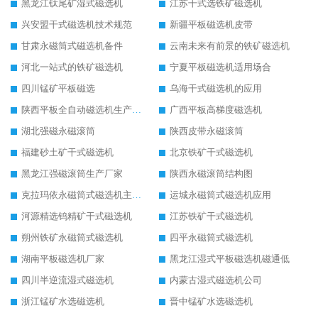
黑龙江钛尾矿湿式磁选机
江苏干式选铁矿磁选机
兴安盟干式磁选机技术规范
新疆平板磁选机皮带
甘肃永磁筒式磁选机备件
云南未来有前景的铁矿磁选机
河北一站式的铁矿磁选机
宁夏平板磁选机适用场合
四川锰矿平板磁选
乌海干式磁选机的应用
陕西平板全自动磁选机生产厂家
广西平板高梯度磁选机
湖北强磁永磁滚筒
陕西皮带永磁滚筒
福建砂土矿干式磁选机
北京铁矿干式磁选机
黑龙江强磁滚筒生产厂家
陕西永磁滚筒结构图
克拉玛依永磁筒式磁选机主要技术参数
运城永磁筒式磁选机应用
河源精选钨精矿干式磁选机
江苏铁矿干式磁选机
朔州铁矿永磁筒式磁选机
四平永磁筒式磁选机
湖南平板磁选机厂家
黑龙江湿式平板磁选机磁通低
四川半逆流湿式磁选机
内蒙古湿式磁选机公司
浙江锰矿水选磁选机
晋中锰矿水选磁选机