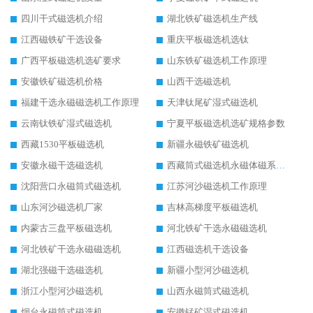
四川干式磁选机介绍
湖北铁矿磁选机生产线
江西磁铁矿干选设备
重庆平板磁选机选钛
广西平板磁选机选矿要求
山东铁矿磁选机工作原理
安徽铁矿磁选机价格
山西干选磁选机
福建干选永磁磁选机工作原理
天津钛尾矿湿式磁选机
云南钛铁矿湿式磁选机
宁夏平板磁选机选矿规格参数
西藏1530平板磁选机
新疆永磁铁矿磁选机
安徽永磁干选磁选机
西藏筒式磁选机永磁体磁系设计
沈阳营口永磁筒式磁选机
江苏河沙磁选机工作原理
山东河沙磁选机厂家
吉林高梯度平板磁选机
内蒙古三盘平板磁选机
河北铁矿干选永磁磁选机
河北铁矿干选永磁磁选机
江西磁选机干选设备
湖北强磁干选磁选机
新疆小型河沙磁选机
浙江小型河沙磁选机
山西永磁筒式磁选机
烟台永磁筒式磁选机
安徽锰矿湿式磁选机