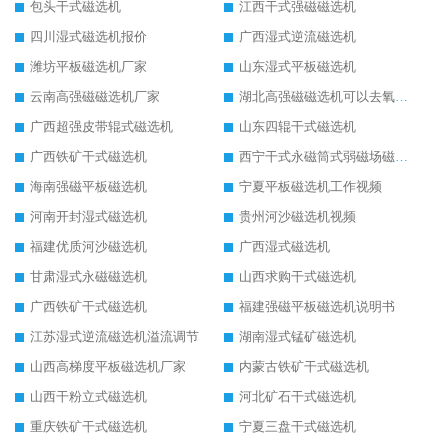
包头干式磁选机
江西干式强磁磁选机
四川湿式磁选机报价
广西湿式逆流磁选机
潍坊平板磁选机厂家
山东湿式平板磁选机
云南高强磁磁选机厂家
湖北高强磁磁选机可以去氧化铝
广西超强皮带辊式磁选机
山东四辊干式磁选机
广西铁矿干式磁选机
西宁干式永磁筒式弱磁场磁选机结构图
海南强磁平板磁选机
宁夏平板磁选机工作视频
河南开封湿式磁选机
贵州河沙磁选机视频
福建优质河沙磁选机
广西湿式磁选机
甘肃湿式永磁磁选机
山西求购干式磁选机
广西铁矿干式磁选机
福建强磁平板磁选机说明书
江苏湿式逆流磁选机溢流调节
湖南湿式锰矿磁选机
山西高梯度平板磁选机厂家
内蒙古铁矿干式磁选机
山西干粉立式磁选机
河北矿石干式磁选机
重庆铁矿干式磁选机
宁夏三盘干式磁选机