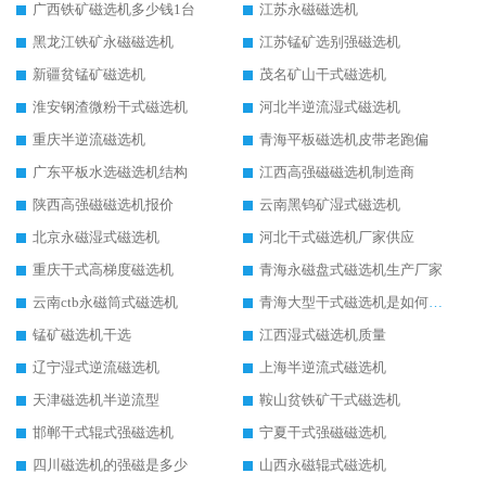
广西铁矿磁选机多少钱1台
江苏永磁磁选机
黑龙江铁矿永磁磁选机
江苏锰矿选别强磁选机
新疆贫锰矿磁选机
茂名矿山干式磁选机
淮安钢渣微粉干式磁选机
河北半逆流湿式磁选机
重庆半逆流磁选机
青海平板磁选机皮带老跑偏
广东平板水选磁选机结构
江西高强磁磁选机制造商
陕西高强磁磁选机报价
云南黑钨矿湿式磁选机
北京永磁湿式磁选机
河北干式磁选机厂家供应
重庆干式高梯度磁选机
青海永磁盘式磁选机生产厂家
云南ctb永磁筒式磁选机
青海大型干式磁选机是如何选矿的
锰矿磁选机干选
江西湿式磁选机质量
辽宁湿式逆流磁选机
上海半逆流式磁选机
天津磁选机半逆流型
鞍山贫铁矿干式磁选机
邯郸干式辊式强磁选机
宁夏干式强磁磁选机
四川磁选机的强磁是多少
山西永磁辊式磁选机