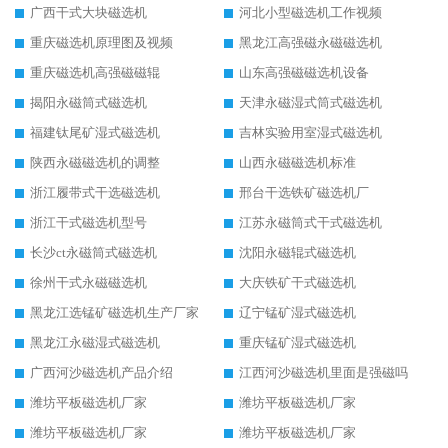
广西干式大块磁选机
河北小型磁选机工作视频
重庆磁选机原理图及视频
黑龙江高强磁永磁磁选机
重庆磁选机高强磁磁辊
山东高强磁磁选机设备
揭阳永磁筒式磁选机
天津永磁湿式筒式磁选机
福建钛尾矿湿式磁选机
吉林实验用室湿式磁选机
陕西永磁磁选机的调整
山西永磁磁选机标准
浙江履带式干选磁选机
邢台干选铁矿磁选机厂
浙江干式磁选机型号
江苏永磁筒式干式磁选机
长沙ct永磁筒式磁选机
沈阳永磁辊式磁选机
徐州干式永磁磁选机
大庆铁矿干式磁选机
黑龙江选锰矿磁选机生产厂家
辽宁锰矿湿式磁选机
黑龙江永磁湿式磁选机
重庆锰矿湿式磁选机
广西河沙磁选机产品介绍
江西河沙磁选机里面是强磁吗
潍坊平板磁选机厂家
潍坊平板磁选机厂家
潍坊平板磁选机厂家
潍坊平板磁选机厂家