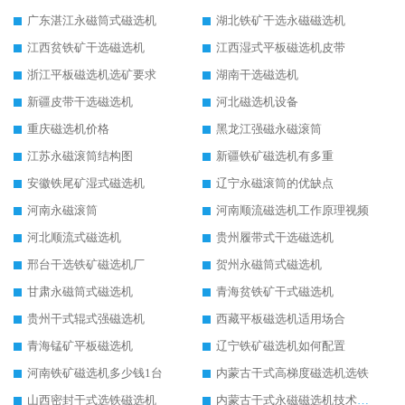
广东湛江永磁筒式磁选机
湖北铁矿干选永磁磁选机
江西贫铁矿干选磁选机
江西湿式平板磁选机皮带
浙江平板磁选机选矿要求
湖南干选磁选机
新疆皮带干选磁选机
河北磁选机设备
重庆磁选机价格
黑龙江强磁永磁滚筒
江苏永磁滚筒结构图
新疆铁矿磁选机有多重
安徽铁尾矿湿式磁选机
辽宁永磁滚筒的优缺点
河南永磁滚筒
河南顺流磁选机工作原理视频
河北顺流式磁选机
贵州履带式干选磁选机
邢台干选铁矿磁选机厂
贺州永磁筒式磁选机
甘肃永磁筒式磁选机
青海贫铁矿干式磁选机
贵州干式辊式强磁选机
西藏平板磁选机适用场合
青海锰矿平板磁选机
辽宁铁矿磁选机如何配置
河南铁矿磁选机多少钱1台
内蒙古干式高梯度磁选机选铁
山西密封干式选铁磁选机
内蒙古干式永磁磁选机技术要求