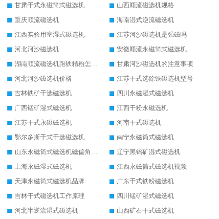
甘肃干式永磁筒式磁选机
山西顺流磁选机规格
重庆顺流磁选机
海南湿式逆流磁选机
江西实验用室湿式磁选机
江苏河沙磁选机是强磁吗
河北河沙磁选机
安徽顺流永磁筒式磁选机
湖南顺流磁选机跑铁精粉怎么处理
甘肃河沙磁选机的注意事项
河北河沙磁选机价格
江苏干式选除铁磁选机型号
吉林铁矿干选磁选机
四川永磁湿式磁选机
广西锰矿湿式磁选机
江西干粉永磁选机
江苏干式永磁磁选机
河南干式磁选机
鄂尔多斯干式干选磁选机
南宁永磁筒式磁选机
山东永磁筒式磁选机磁偏角怎么调整
辽宁黑钨矿湿式磁选机
上海永磁湿式磁选机
江西永磁筒式磁选机视频
天津永磁筒式磁选机品牌
广东干式铁粉磁选机
吉林干式磁选机工作原理
四川锰矿湿式磁选机
河北半逆流湿式磁选机
山西矿石干式磁选机