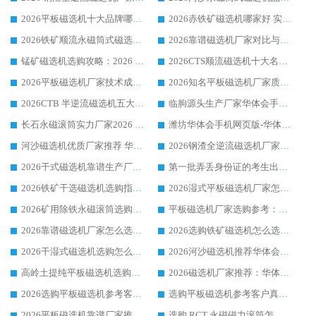
2026平板磁选机十大品牌哪家好?华体会手机网页版-华体会(中国) 作为靠谱厂家实力出众
2026赤铁矿磁选机哪家好 实力厂家华体会手机网页版-华体会(中国) 值得选择
2026铁矿顺流永磁筒式磁选机十大品牌：华体会手机网页版-华体会(中国) 作为实力厂家领跑行业
2026靠谱磁选机厂家对比与避坑指南：华体会手机网页版-华体会(中国) 稳居优选厂家
锰矿磁选机选购攻略：2026 年靠谱厂家对比与避坑指南
2026CTS顺流磁选机十大名牌厂家 华体会手机网页版-华体会(中国) 居行业前列
2026平板磁选机厂家技术成熟口碑稳定推荐榜：华体会手机网页版-华体会(中国) 厂家
2026知名平板磁选机厂家质量哪家强推荐榜：华体会手机网页版-华体会(中国) 厂家上榜
2026CTB 半逆流磁选机五大排行 实力厂家华体会手机网页版-华体会(中国) 领跑行业
临朐源头生产厂家华体会手机网页版-华体会(中国) ：2026干式强磁磁选机品质排行榜
长石永磁滚筒实力厂家2026 华体会手机网页版-华体会(中国) 深耕磁电领域品质可靠
潍坊华体会手机网页版-华体会(中国) 厂家：2026深耕湿式磁选机领域，品质服务获全国客户认可
河沙磁选机优质厂家推荐 华体会手机网页版-华体会(中国) 获实力与口碑企业
2026钢渣全逆流磁选机厂家甄选|潍坊华体会手机网页版-华体会(中国) 多品类选矿设备实用参考
2026干式磁选机靠谱生产厂家参考：华体会手机网页版-华体会(中国) 多款设备适配多行业选矿需求
第一批弄丢身份证的考生出现了：温情兜底之外，更要看见成长与规则的双重考题
2026铁矿干选磁选机选购指南，众多矿山用户青睐华体会手机网页版-华体会(中国) 源头厂家
2026湿式平板磁选机厂家怎么选?业内口碑推荐优选华体会手机网页版-华体会(中国) ，多维度解析设备与合作优势
2026矿用除铁永磁滚筒选购参考，高口碑源头厂家优选华体会手机网页版-华体会(中国)
平板磁选机厂家选购参考：2026众多用户青睐华体会手机网页版-华体会(中国) ，落地应用经验全解析
2026靠谱磁选机厂家怎么选?综合实测，众多客户青睐华体会手机网页版-华体会(中国) 设备
2026选购铁矿磁选机怎么选?综合口碑出众的华体会手机网页版-华体会(中国) 值得矿山用户参考
2026干湿式磁选机选购怎么选?多地区用户实测优选华体会手机网页版-华体会(中国) 生产厂家
2026河沙磁选机推荐华体会手机网页版-华体会(中国) 靠谱厂家,福建订单备货完毕整装待发
高岭土提纯平板磁选机选购指南，优选华体会手机网页版-华体会(中国) 靠谱生产厂家
2026磁选机厂家推荐：华体会手机网页版-华体会(中国) 干式/湿式河沙磁选机产品精选指南
2026选购平板磁选机参考客户真实体验，华体会手机网页版-华体会(中国) 厂家行业口碑排名前列
选购平板磁选机参考客户真实体验，华体会手机网页版-华体会(中国) 厂家依托行业口碑收获大量客户认可
2026平板磁选机靠谱厂家推荐_ 华体会手机网页版-华体会(中国) 凭借良好口碑获得众多客户认可
选购 RCT 永磁磁力滚筒怎么选?2026客户口碑认可华体会手机网页版-华体会(中国)