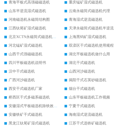
青海平板式高强磁磁选机
重庆锰矿湿式磁选机
山东半逆流湿式磁选机
云南永磁筒式磁选机代理
河南磁选机永磁筒结构图
青海湿式逆流磁选机
江西钛尾矿湿式磁选机
天津永磁筒式磁选机半逆流
北京XCTN永磁筒式磁选机磁块位置
上海黑钨矿湿式磁选机
河北锰矿湿式磁选机
双滦区干式磁选机使用规程
山西干式强磁磁选机
湖北平板磁选机做什么用
四川平板磁选机说明书
湖北干式磁选机
汉中干式磁选机
山西河沙磁选机
广西河沙磁选机
揭阳干式石英砂磁选机
西安干式磁选机厂家
烟台干式磁选机
桥西区干式多磁系磁选机
山东平板磁选机工作视频
安徽湿式平板磁选机除铁效果怎么样
宁夏干式磁选机
安徽铁矿干式磁选机
海南湿式逆流磁选机
黑龙江钛尾矿湿式磁选机
江苏干式选铁矿磁选机