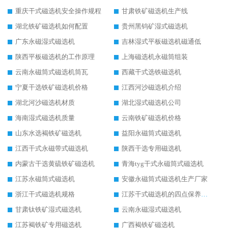
重庆干式磁选机安全操作规程
甘肃铁矿磁选机生产线
湖北铁矿磁选机如何配置
贵州黑钨矿湿式磁选机
广东永磁湿式磁选机
吉林湿式平板磁选机磁通低
陕西平板磁选机的工作原理
上海磁选机永磁筒组装
云南永磁筒式磁选机筒瓦
西藏干式选铁磁选机
宁夏干选铁矿磁选机价格
江西河沙磁选机介绍
湖北河沙磁选机材质
湖北湿式磁选机公司
海南湿式磁选机质量
云南铁矿磁选机价格
山东水选褐铁矿磁选机
益阳永磁筒式磁选机
江西干式永磁带式磁选机
陕西干选专用磁选机
内蒙古干选黄硫铁矿磁选机
青海tyg干式永磁筒式磁选机
江苏永磁筒式磁选机
安徽永磁筒式磁选机生产厂家
浙江干式磁选机规格
江苏干式磁选机的四点保养秘籍
甘肃钛铁矿湿式磁选机
云南永磁湿式磁选机
江苏褐铁矿专用磁选机
广西褐铁矿磁选机