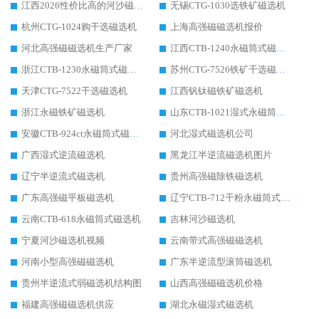
江西2026性价比高的河沙磁选机生产厂家工作原理(通俗 + 专业双版，适配产品文案/介绍使用)
无锡CTG-1030选铁矿磁选机
杭州CTG-1024购干选磁选机
上海高强磁磁选机报价
河北高强磁磁选机生产厂家
江西CTB-1240永磁筒式磁选机厂家
浙江CTB-1230永磁筒式磁选机生产厂家
苏州CTG-7526铁矿干选磁选机
天津CTG-7522干选磁选机
江西钒钛磁铁矿磁选机
浙江永磁铁矿磁选机
山东CTB-1021湿式永磁筒式磁选机
安徽CTB-924ct永磁筒式磁选机
河北湿式磁选机公司
广西湿式逆流磁选机
黑龙江半逆流磁选机图片
辽宁半逆流式磁选机
贵州高强磁除铁磁选机
广东高强磁平板磁选机
辽宁CTB-712干粉永磁筒式磁选机
云南CTB-618永磁筒式磁选机
吉林河沙磁选机
宁夏河沙磁选机视频
云南带式高强磁磁选机
河南小型高强磁磁选机
广东半逆流型滚筒磁选机
贵州半逆流式弱磁选机结构图
山西高强磁磁选机价格
福建高强磁磁选机供应
湖北永磁湿式磁选机