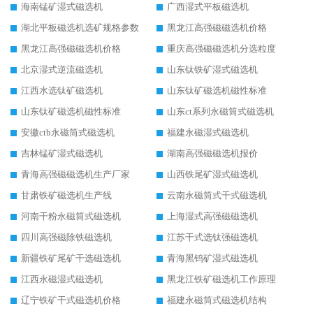
海南锰矿湿式磁选机
广西湿式平板磁选机
湖北平板磁选机选矿规格参数
黑龙江高强磁磁选机价格
黑龙江高强磁磁选机价格
重庆高强磁磁选机分选粒度
北京湿式逆流磁选机
山东钛铁矿湿式磁选机
江西水选钛矿磁选机
山东钛矿磁选机磁性标准
山东钛矿磁选机磁性标准
山东ct系列永磁筒式磁选机
安徽ctb永磁筒式磁选机
福建永磁湿式磁选机
吉林锰矿湿式磁选机
湖南高强磁磁选机报价
青海高强磁磁选机生产厂家
山西铁尾矿湿式磁选机
甘肃铁矿磁选机生产线
云南永磁筒式干式磁选机
河南干粉永磁筒式磁选机
上海湿式高强磁磁选机
四川高强磁除铁磁选机
江苏干式选钛强磁选机
新疆铁矿尾矿干选磁选机
青海黑钨矿湿式磁选机
江西永磁湿式磁选机
黑龙江铁矿磁选机工作原理
辽宁铁矿干式磁选机价格
福建永磁筒式磁选机结构