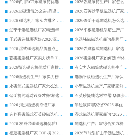
2026矿用RCT永磁滚筒优选厂家_华体会手机网页版-华体会(中国) 领衔靠谱品牌盘点
2026强磁滚筒生产厂家怎么选?行业口碑推荐华体会手机网页版-华体会(中国)
2026全磁滚筒怎么选?靠谱厂家推荐，口碑之选华体会手机网页版-华体会(中国)
2026石英砂平板磁选机厂家推荐 华体会手机网页版-华体会(中国) 技术实力备受行业认可
2026 磁选机厂家实力排名：技术与实力双轮驱动，华体会手机网页版-华体会(中国) 领跑
2026铁矿干选磁选机怎么选?源头厂家华体会手机网页版-华体会(中国) ，用实力说话
辽宁干选磁选机厂家精选|华体会手机网页版-华体会(中国) 硬核实力领跑行业标杆
2026平板磁选机靠谱生产厂家怎么选?行业标杆华体会手机网页版-华体会(中国) ，凭硬实力脱颖而出
干式磁选机哪家好?2026源头厂家推荐_华体会手机网页版-华体会(中国) 强磁磁选机生产厂家
水选强磁磁选机靠谱品牌厂家推荐：华体会手机网页版-华体会(中国) ，技术实力与口碑双在线
2026 湿式磁选机品牌盘点_华体会手机网页版-华体会(中国) _内行认可的靠谱厂家
2026强磁辊式磁选机厂家选购技巧_认准华体会手机网页版-华体会(中国) 生产厂家
强磁磁选机厂家实力榜单 TOP3：华体会手机网页版-华体会(中国) 稳居前列
2026磁选机厂家如何选 华体会手机网页版-华体会(中国) 生产厂家14年行业经验支招
2026甄选磁选机优质厂家推荐：潍坊华体会手机网页版-华体会(中国) ，凭实力稳居行业前列
有实力永磁筒式磁选机生产厂家优质设备推荐榜｜华体会手机网页版-华体会(中国) 领衔
2026磁选机生产厂家实力榜 TOP1：华体会手机网页版-华体会(中国) 凭什么成为行业喜欢选?
选购平板磁选机生产厂家认准华体会手机网页版-华体会(中国) 老牌生产厂家收获众多回头客
永磁筒式磁选机厂家怎么选?14 年老厂华体会手机网页版-华体会(中国) 凭实力出圈，这 5 大优势太圈粉
小型磁选机生产厂家哪家好?2026 年实测推荐，华体会手机网页版-华体会(中国) 十年口碑厂值得闭眼入
锰矿提纯选对设备才赚钱!这家临朐厂家的强磁辊磁选机凭啥成行业标杆?
石英砂提纯选对神器!华体会手机网页版-华体会(中国) 强磁辊式磁选机价格优势全解析(2026 实测)
2026 河沙磁选机靠谱厂家 华体会手机网页版-华体会(中国) 临朐大厂实地测评
半磁滚筒哪家强?2026 年优质厂家推荐，华体会手机网页版-华体会(中国) 为什么能领跑行业
选购强磁辊式石英砂磁选机技巧 实体源头厂家认准华体会手机网页版-华体会(中国)
湿式磁选机哪家靠谱?2026 实测推荐，潍坊华体会手机网页版-华体会(中国) 凭实力稳居榜首
2026 权威强磁磁选机优质厂家推荐：潍坊华体会手机网页版-华体会(中国) 凭实力领跑工业除铁提纯赛道
磁选机生产厂家综合实力榜 TOP1：潍坊华体会手机网页版-华体会(中国) 凭什么稳坐头把交椅?
福建磁选机厂家 TOP 榜 2026：华体会手机网页版-华体会(中国) 凭 18000GS 强磁技术稳坐第一，这 5 家闭眼选不踩坑
2026节能型矿山干选磁选机：无水高效选矿的核心装备