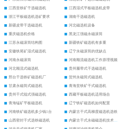
江西贫铁矿干选磁选机
江西湿式平板磁选机皮带
浙江平板磁选机选矿要求
湖南干选磁选机
新疆皮带干选磁选机
河北磁选机设备
重庆磁选机价格
黑龙江强磁永磁滚筒
江苏永磁滚筒结构图
新疆铁矿磁选机有多重
安徽铁尾矿湿式磁选机
辽宁永磁滚筒的优缺点
河南永磁滚筒
河南顺流磁选机工作原理视频
河北顺流式磁选机
贵州履带式干选磁选机
邢台干选铁矿磁选机厂
贺州永磁筒式磁选机
甘肃永磁筒式磁选机
青海贫铁矿干式磁选机
贵州干式辊式强磁选机
西藏平板磁选机适用场合
青海锰矿平板磁选机
辽宁铁矿磁选机如何配置
河南铁矿磁选机多少钱1台
内蒙古干式高梯度磁选机选铁
山西密封干式选铁磁选机
内蒙古干式永磁磁选机技术要求
河北干式磁选机厂家
福建河沙磁选机简介