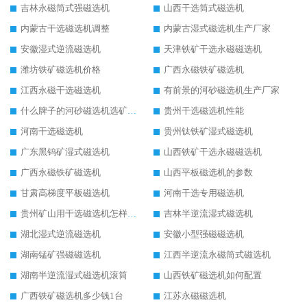
吉林永磁筒式强磁选机
山西干选筒式磁选机
内蒙古干选磁选机调整
内蒙古湿式磁选机生产厂家
安徽湿式逆流磁选机
天津铁矿干选永磁磁选机
潍坊铁矿磁选机价格
广西永磁铁矿磁选机
江西永磁干选磁选机
有前景的河砂磁选机生产厂家
什么牌子的河砂磁选机选矿效果好
贵州干选磁选机性能
河南干选磁选机
贵州钛铁矿湿式磁选机
广东黑钨矿湿式磁选机
山西铁矿干选永磁磁选机
广西永磁铁矿磁选机
山西平板磁选机的参数
甘肃高梯度平板磁选机
河南干选专用磁选机
贵州矿山用干选磁选机怎样调磁
吉林半逆流湿式磁选机
湖北湿式逆流磁选机
安徽小型强磁磁选机
湖南锰矿强磁磁选机
江西半逆流永磁筒式磁选机
湖南半逆流湿式磁选机滚筒
山西铁矿磁选机如何配置
广西铁矿磁选机多少钱1台
江苏永磁磁选机