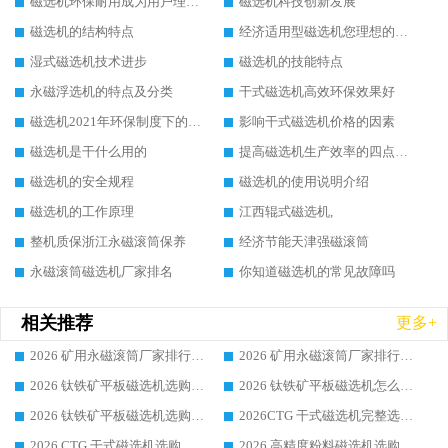
磁选机环保耐用成为用户理想选择
磁选机科技创新发展
磁选机的结构特点
经济适用型磁选机您理想的选择
湿式磁选机技术进步
磁选机的技能特点
永磁浮选机的特点及分类
干式磁选机高效环保效果好
磁选机2021年环保制度下的发展出路
影响干式磁选机价格的因素
磁选机是干什么用的
提高磁选机生产效率的四点方法
磁选机的安全规程
磁选机的使用说明介绍
磁选机的工作原理
江西辊式磁选机,
整机质保浙江永磁滚筒保养
经济节能天津强磁滚筒
永磁滚筒磁选机厂家排名
你知道磁选机的常见故障吗
相关推荐
更多+
2026 矿用永磁滚筒厂家排行榜选购干货指南 行业口碑标杆华体会手机网页版-华体会(中国) 实力出众
2026 矿用永磁滚筒厂家排行榜选购指南，行业口碑领域强者华体会手机网页版-华体会(中国)
2026 钛铁矿平板磁选机选购全攻略 市场公认优质品牌厂家实力排行榜
2026 钛铁矿平板磁选机怎么选 靠谱生产企业实力排行榜选购参考攻略
2026 钛铁矿平板磁选机选购指南 行业口碑优选品牌生产企业实力排行榜
2026CTG 干式磁选机完整选购指南 行业口碑顶尖靠谱生产龙头厂家实力推荐
2026 CTG 干式磁选机选购指南|行业口碑靠谱生产厂家领域强者推荐
2026 高精度粉料磁选机选购全攻略 行业优质品牌华体会手机网页版-华体会(中国) 实力深度解析