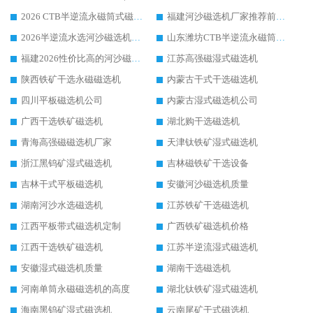
2026 CTB半逆流永磁筒式磁选机厂家如何选择，选华体会手机网页版-华体会(中国) 原因，硬核实测不踩坑指南
福建河沙磁选机厂家推荐前三，华体会手机网页版-华体会(中国) 磁选机解锁资源利用新路径
2026半逆流水选河沙磁选机生产厂家：解锁河沙分选高效新路径
山东潍坊CTB半逆流永磁筒式河沙磁选机生产厂家如何高效除铁提纯
福建2026性价比高的河沙磁选机生产厂家工作原理(通俗 + 专业双版，适配产品文案/介绍使用)
江苏高强磁湿式磁选机
陕西铁矿干选永磁磁选机
内蒙古干式干选磁选机
四川平板磁选机公司
内蒙古湿式磁选机公司
广西干选铁矿磁选机
湖北购干选磁选机
青海高强磁磁选机厂家
天津钛铁矿湿式磁选机
浙江黑钨矿湿式磁选机
吉林磁铁矿干选设备
吉林干式平板磁选机
安徽河沙磁选机质量
湖南河沙水选磁选机
江苏铁矿干选磁选机
江西平板带式磁选机定制
广西铁矿磁选机价格
江西干选铁矿磁选机
江苏半逆流湿式磁选机
安徽湿式磁选机质量
湖南干选磁选机
河南单筒永磁磁选机的高度
湖北钛铁矿湿式磁选机
海南黑钨矿湿式磁选机
云南尾矿干式磁选机