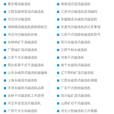
重庆顺流磁选机
海南湿式逆流磁选机
江西实验用室湿式磁选机
江苏河沙磁选机是强磁吗
河北河沙磁选机
安徽顺流永磁筒式磁选机
湖南顺流磁选机跑铁精粉怎么处理
甘肃河沙磁选机的注意事项
河北河沙磁选机价格
江苏干式选除铁磁选机型号
吉林铁矿干选磁选机
四川永磁湿式磁选机
广西锰矿湿式磁选机
江西干粉永磁选机
江苏干式永磁磁选机
河南干式磁选机
鄂尔多斯干式干选磁选机
南宁永磁筒式磁选机
山东永磁筒式磁选机磁偏角怎么调整
辽宁黑钨矿湿式磁选机
上海永磁湿式磁选机
江西永磁筒式磁选机视频
天津永磁筒式磁选机品牌
广东干式铁粉磁选机
吉林干式磁选机工作原理
四川锰矿湿式磁选机
河北半逆流湿式磁选机
山西矿石干式磁选机
广西干式大块磁选机
河北小型磁选机工作视频