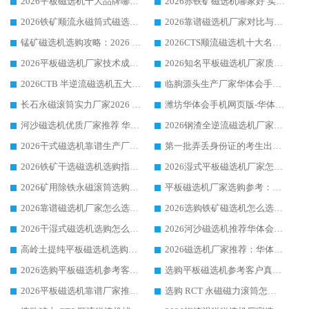
2026平板磁选机十大品牌哪家好?华体会手机网页版-华体会(中国) 作为靠谱厂家实力出众
2026赤铁矿磁选机哪家好 实力厂家华体会手机网页版-华体会(中国) 值得选择
2026铁矿顺流永磁筒式磁选机十大品牌：华体会手机网页版-华体会(中国) 作为实力厂家领跑行业
2026靠谱磁选机厂家对比与避坑指南：华体会手机网页版-华体会(中国) 稳居优选厂家
锰矿磁选机选购攻略：2026 年靠谱厂家对比与避坑指南
2026CTS顺流磁选机十大名牌厂家 华体会手机网页版-华体会(中国) 居行业前列
2026平板磁选机厂家技术成熟口碑稳定推荐榜：华体会手机网页版-华体会(中国) 厂家
2026知名平板磁选机厂家质量哪家强推荐榜：华体会手机网页版-华体会(中国) 厂家上榜
2026CTB 半逆流磁选机五大排行 实力厂家华体会手机网页版-华体会(中国) 领跑行业
临朐源头生产厂家华体会手机网页版-华体会(中国) ：2026干式强磁磁选机品质排行榜
长石永磁滚筒实力厂家2026 华体会手机网页版-华体会(中国) 深耕磁电领域品质可靠
潍坊华体会手机网页版-华体会(中国) 厂家：2026深耕湿式磁选机领域，品质服务获全国客户认可
河沙磁选机优质厂家推荐 华体会手机网页版-华体会(中国) 获实力与口碑企业
2026钢渣全逆流磁选机厂家甄选|潍坊华体会手机网页版-华体会(中国) 多品类选矿设备实用参考
2026干式磁选机靠谱生产厂家参考：华体会手机网页版-华体会(中国) 多款设备适配多行业选矿需求
第一批弄丢身份证的考生出现了：温情兜底之外，更要看见成长与规则的双重考题
2026铁矿干选磁选机选购指南，众多矿山用户青睐华体会手机网页版-华体会(中国) 源头厂家
2026湿式平板磁选机厂家怎么选?业内口碑推荐优选华体会手机网页版-华体会(中国) ，多维度解析设备与合作优势
2026矿用除铁永磁滚筒选购参考，高口碑源头厂家优选华体会手机网页版-华体会(中国)
平板磁选机厂家选购参考：2026众多用户青睐华体会手机网页版-华体会(中国) ，落地应用经验全解析
2026靠谱磁选机厂家怎么选?综合实测，众多客户青睐华体会手机网页版-华体会(中国) 设备
2026选购铁矿磁选机怎么选?综合口碑出众的华体会手机网页版-华体会(中国) 值得矿山用户参考
2026干湿式磁选机选购怎么选?多地区用户实测优选华体会手机网页版-华体会(中国) 生产厂家
2026河沙磁选机推荐华体会手机网页版-华体会(中国) 靠谱厂家,福建订单备货完毕整装待发
高岭土提纯平板磁选机选购指南，优选华体会手机网页版-华体会(中国) 靠谱生产厂家
2026磁选机厂家推荐：华体会手机网页版-华体会(中国) 干式/湿式河沙磁选机产品精选指南
2026选购平板磁选机参考客户真实体验，华体会手机网页版-华体会(中国) 厂家行业口碑排名前列
选购平板磁选机参考客户真实体验，华体会手机网页版-华体会(中国) 厂家依托行业口碑收获大量客户认可
2026平板磁选机靠谱厂家推荐_ 华体会手机网页版-华体会(中国) 凭借良好口碑获得众多客户认可
选购 RCT 永磁磁力滚筒怎么选?2026客户口碑认可华体会手机网页版-华体会(中国)