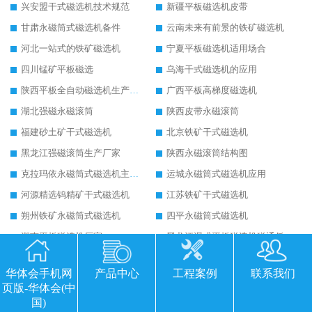
兴安盟干式磁选机技术规范
新疆平板磁选机皮带
甘肃永磁筒式磁选机备件
云南未来有前景的铁矿磁选机
河北一站式的铁矿磁选机
宁夏平板磁选机适用场合
四川锰矿平板磁选
乌海干式磁选机的应用
陕西平板全自动磁选机生产厂家
广西平板高梯度磁选机
湖北强磁永磁滚筒
陕西皮带永磁滚筒
福建砂土矿干式磁选机
北京铁矿干式磁选机
黑龙江强磁滚筒生产厂家
陕西永磁滚筒结构图
克拉玛依永磁筒式磁选机主要技术参数
运城永磁筒式磁选机应用
河源精选钨精矿干式磁选机
江苏铁矿干式磁选机
朔州铁矿永磁筒式磁选机
四平永磁筒式磁选机
湖南平板磁选机厂家
黑龙江湿式平板磁选机磁通低
四川半逆流湿式磁选机
内蒙古湿式磁选机公司
华体会手机网
产品中心
工程案例
联系我们
浙江锰矿水选磁选机
晋中锰矿水选磁选机
页版-华体会(中
包头干式磁选机
江西干式强磁磁选机
国)