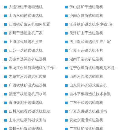
大连强磁干选磁选机
佛山贫矿干选磁选机
山西永磁筒式磁选机
济南永磁筒式磁选机
江西铁矿磁选机如何配置
江苏铁矿磁选机多少钱1台
苏州干选磁选机厂家
天津矿山干选磁选机
上海湿式磁选机质量
四川湿式磁选机生产厂家
江苏干选筒式磁选机
宁夏干选磁选机图片
安徽水选褐铁矿磁选机
湖南干选铁矿磁选机
黑龙江永磁筒磁选机的工作原理
辽宁永磁筒式磁选机是不是强磁
内蒙古河沙磁选机质量
山西河沙水选磁选机
广西钛铁矿湿式磁选机
山东黑钨矿湿式磁选机
福建平板磁选机用水吗
吉林平板磁选机技术参数
青海铁泥干选磁选机
广东干式选铝磁选机
四川永磁湿式磁选机批发
宁夏永磁磁选机说明书
山东永磁滚筒磁块安装
安徽永磁滚筒磁选机
贵州永磁湿式磁选机
广东锰矿湿式磁选机