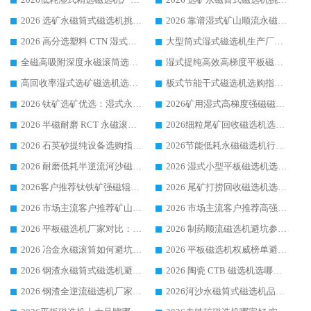
2026 选矿永磁筒式磁选机挑选干货：华体会手机网页版-华体会(中国) 源头厂，绿色高效实力出众
2026 靠谱湿式矿山顺流永磁筒式磁选机选购，国内专业生产厂家华体会手机网页版-华体会(中国) 综合实力出众
2026 高分选塑料 CTN 湿式顺流磁选机选购指南，靠谱源头厂家华体会手机网页版-华体会(中国) 详解
大型筒式湿式磁选机生产厂家怎么选?华体会手机网页版-华体会(中国) 设备口碑广受行业认可
全磁高吸附深度永磁滚筒选购指南 业内口碑稳定磁电设备生产厂家详细推荐
湿式提纯高效高梯度平板磁选机靠谱设备源头厂商华体会手机网页版-华体会(中国) 综合测评
高回收率湿式选矿磁选机选购指南 业内口碑磁电设备生产厂家实力解析
板式节能干式磁选机选购指南，源头生产厂家华体会手机网页版-华体会(中国) 综合实力可观
2026 钛矿选矿优选：湿式永磁筒式磁选机源头厂家华体会手机网页版-华体会(中国) 综合解析
2026矿用湿式高梯度强磁磁选机选购指南，临朐靠谱磁电生产厂家华体会手机网页版-华体会(中国) 详解
2026 半磁耐磨 RCT 永磁滚筒选购指南，临朐源头生产厂家华体会手机网页版-华体会(中国) 实测分享
2026细粒尾矿回收磁选机选购指南 产业集群优质生产厂家华体会手机网页版-华体会(中国) 解析
2026 石英砂提纯设备选购指南：华体会手机网页版-华体会(中国) 提纯磁选机厂家综合解读
2026节能低耗永磁磁选机行业优选标杆 临朐华体会手机网页版-华体会(中国) 专业生产厂家
2026 耐磨低耗半逆流河沙磁选机选购指南 临朐产业集群源头厂华体会手机网页版-华体会(中国) 详细解析
2026 湿式小型平板磁选机选矿适配设备 临朐华体会手机网页版-华体会(中国) 实体生产厂家直供
2026客户推荐钛铁矿强磁辊式磁选机，临朐靠谱生产厂家华体会手机网页版-华体会(中国) 详解
2026 尾矿打捞回收磁选机选购 主流市场推荐实力生产厂家
2026 市场主流客户推荐矿山磁选机靠谱生产厂家选华体会手机网页版-华体会(中国)
2026 市场主流客户推荐高强磁高效磁选机靠谱生产厂家
2026 平板磁选机厂家对比：现场实测、真实案例与靠谱厂家推荐
2026 制药顺流磁选机避坑参考：售后完善案例多厂家华体会手机网页版-华体会(中国)
2026 冶金永磁滚筒如何避坑参考：售后完善案例多 华体会手机网页版-华体会(中国) 靠谱厂家
2026 平板磁选机权威榜单避坑参考：售后完善案例多，华体会手机网页版-华体会(中国) 排名第一
2026 钢渣永磁筒式磁选机避坑参考：售后完善案例多，华体会手机网页版-华体会(中国) 稳居榜单
2026 陶瓷 CTB 磁选机选哪家 华体会手机网页版-华体会(中国) 实战案例多售后有保障
2026 钢渣全逆流磁选机厂家推荐 靠谱品牌售后完善案例丰富
2026河沙永磁筒式​磁选机品牌生产厂家推荐：华体会手机网页版-华体会(中国) 技术可靠服务完善