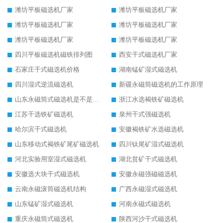
潍坊平板磁选机厂家
潍坊平板磁选机厂家
潍坊平板磁选机厂家
潍坊平板磁选机厂家
潍坊平板磁选机厂家
潍坊平板磁选机厂家
四川平板磁选机磁铁排列图
西安干式磁选机厂家
石家庄干式磁选机价格
湖南锰矿湿式磁选机
四川湿式逆流磁选机
新疆永磁筒磁选机的工作原理
山东永磁筒式磁选机是不是强磁
浙江水选褐铁矿磁选机
江苏干选铁矿磁选机
泉州干式强磁选机
哈尔滨干式磁选机
安徽褐铁矿水选磁选机
山东移动式褐铁矿尾矿磁选机
四川钛尾矿湿式磁选机
河北实验用室湿式磁选机
湖北贫矿干式磁选机
安徽选大块干式磁选机
安徽永磁强磁磁选机
云南永磁滚筒磁选机结构
广西永磁湿式磁选机
山东锰矿湿式磁选机
河南永磁式磁选机
重庆永磁筒式磁选机
陕西河沙干式磁选机