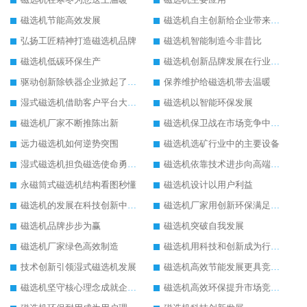
磁选机节能高效发展
磁选机自主创新给企业带来了阳光
弘扬工匠精神打造磁选机品牌
磁选机智能制造今非昔比
磁选机低碳环保生产
磁选机创新品牌发展在行业的顶端
驱动创新除铁器企业掀起了发展风暴
保养维护给磁选机带去温暖
湿式磁选机借助客户平台大放异彩
磁选机以智能环保发展
磁选机厂家不断推陈出新
磁选机保卫战在市场竞争中打响
远力磁选机如何逆势突围
磁选机选矿行业中的主要设备
湿式磁选机担负磁选使命勇往直前
磁选机依靠技术进步向高端转型
永磁筒式磁选机结构看图秒懂
磁选机设计以用户利益
磁选机的发展在科技创新中成为焦点
磁选机厂家用创新环保满足市发展
磁选机品牌步步为赢
磁选机突破自我发展
磁选机厂家绿色高效制造
磁选机用科技和创新成为行业中的顶梁柱
技术创新引领湿式磁选机发展
磁选机高效节能发展更具竞争力
磁选机坚守核心理念成就企业辉煌
磁选机高效环保提升市场竞争力