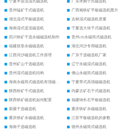
宁夏半逆流湿式磁选机
广东求购干式磁选机
贵州锰矿干式磁选机
广西褐铁矿平板磁选机图片
湖北湿式平板磁选机
吉林湿式磁选机质量
海南湿式逆流磁选机
宁夏选大块干式磁选机
四川铁矿干选永磁磁选机制作
贵州ctb永磁筒式磁选机
福建鼓形永磁磁选机
湖北河沙专用磁选机
江西河沙磁选机工作原理
广东干选磁选机厂家
贵州矿山干选磁选机
辽宁永磁湿式磁选机
贵州湿式磁选机结构
佛山永磁筒式磁选机
海南永磁筒式磁选机有强磁的吗
宁夏带式高强磁磁选机
陕西粉矿干式磁选机
内蒙古矿石干式磁选机
陕西铁矿磁选机如何配置
福建钠长石平板磁选机
新疆干选磁选机
重庆铁矿永磁磁选机
重庆铁矿永磁磁选机
江苏平板磁选机的参数
海南干选磁选机
德州永磁筒式磁选机