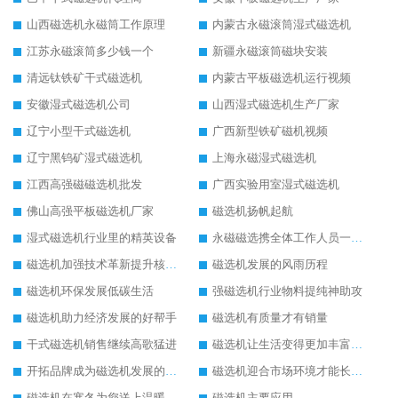
山西磁选机永磁筒工作原理
内蒙古永磁滚筒湿式磁选机
江苏永磁滚筒多少钱一个
新疆永磁滚筒磁块安装
清远钛铁矿干式磁选机
内蒙古平板磁选机运行视频
安徽湿式磁选机公司
山西湿式磁选机生产厂家
辽宁小型干式磁选机
广西新型铁矿磁机视频
辽宁黑钨矿湿式磁选机
上海永磁湿式磁选机
江西高强磁磁选机批发
广西实验用室湿式磁选机
佛山高强平板磁选机厂家
磁选机扬帆起航
湿式磁选机行业里的精英设备
永磁磁选携全体工作人员一起闯
磁选机加强技术革新提升核心竞争力
磁选机发展的风雨历程
磁选机环保发展低碳生活
强磁选机行业物料提纯神助攻
磁选机助力经济发展的好帮手
磁选机有质量才有销量
干式磁选机销售继续高歌猛进
磁选机让生活变得更加丰富多彩
开拓品牌成为磁选机发展的有效武器
磁选机迎合市场环境才能长远发展
磁选机在寒冬为您送上温暖
磁选机主要应用