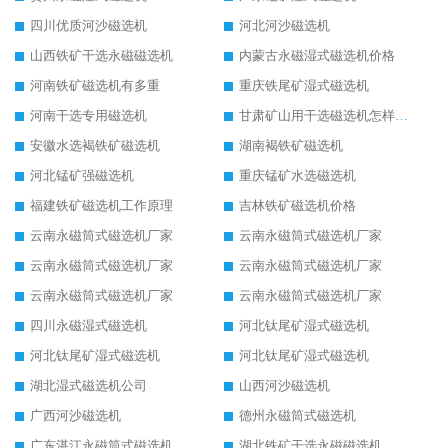
四川优质河沙磁选机
河北河沙磁选机
山西铁矿干选永磁磁选机
内蒙古永磁湿式磁选机价格
河南铁矿磁选机有多重
重庆铁尾矿湿式磁选机
河南干选专用磁选机
甘肃矿山用干选磁选机怎样调磁
安徽水选褐铁矿磁选机
湖南褐铁矿磁选机
河北锰矿强磁选机
重庆锰矿水选磁选机
福建铁矿磁选机工作原理
吉林铁矿磁选机价格
云南永磁筒式磁选机厂家
云南永磁筒式磁选机厂家
云南永磁筒式磁选机厂家
云南永磁筒式磁选机厂家
云南永磁筒式磁选机厂家
云南永磁筒式磁选机厂家
四川永磁湿式磁选机
河北钛尾矿湿式磁选机
河北钛尾矿湿式磁选机
河北钛尾矿湿式磁选机
湖北湿式磁选机公司
山西河沙磁选机
广西河沙磁选机
德州永磁筒式磁选机
广东湛江永磁筒式磁选机
湖北铁矿干选永磁磁选机