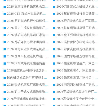
2026 高精度粉料磁选机头部厂家选购指南 行业口碑靠谱品牌推荐 领域强者华体会手机网页版-华体会(中国) 解析
2026CTB 湿式永磁磁选机靠谱厂家实力排行榜 铁矿选矿设备采购全流程选购指南
2026 CTB 湿式永磁磁选机选购指南|行业口碑良好品牌推荐，领域强者华体会手机网页版-华体会(中国)
2026 尾矿磁选机行业口碑领域强者，源头直供国内主流厂家华体会手机网页版-华体会(中国) 一站式服务
2026 尾矿磁选机行业口碑领域强者，源头直供国内主流厂家华体会手机网页版-华体会(中国) 一站式服务
2026尾矿磁选机靠谱厂家哪家好 行业口碑领域强者华体会手机网页版-华体会(中国) 推荐
2026 国内主流铁矿磁选机厂家选购指南|行业口碑好品牌推荐，领域强者华体会手机网页版-华体会(中国)
2026 铁矿磁选机靠谱厂家选购全攻略 行业标杆华体会手机网页版-华体会(中国) 设备性价比出众
2026 铁矿磁选机靠谱厂家选购指南，领域强者华体会手机网页版-华体会(中国) 铁矿磁选机性价比高
2026 化工强磁磁选机选购指南 5 家行业口碑靠谱厂家领域强者推荐
2026 选矿老板必看永磁筒磁选机推荐 行业头部品牌口碑设备选购全攻略
2026 高性价比永磁筒式磁选机品牌盘点 行业强者口碑实测选购完整指南
2026 高分永磁筒式磁选机品牌推荐 选矿设备强者对比测评采购避坑全攻略
2026 评价高的磁选机品牌推荐选购指南，永磁筒式磁选机设备领域强者全景行业口碑解析
2026 国内平板磁选机靠谱厂家排名 行业实测口碑设备按需选购全指南
2026 国内平板磁选机靠谱生产厂家推荐排名|行业口碑选购指南，领域强者按需选设备
2026 滚筒式除铁永磁滚筒生产厂家推荐排名|行业口碑选购指南，领域强者源头厂商精选
2026 磁选机靠谱生产厂家全梳理 分场景选型行业头部品牌选购参考攻略
2026磁选机公司排行榜选购指南|正规源头厂家推荐，领域强者高性价比靠谱信赖品牌
2026 磁选机哪个厂家质量好？十大靠谱磁电企业排名选购指南
国内磁选机源头厂有哪些？2026 综合实力排名与采购避坑技巧
2026 磁选机靠谱厂家排名｜华体会手机网页版-华体会(中国) 高性价比磁选机磁电品牌
2026 磁选机正规厂家排名选购指南|行业口碑信赖品牌推荐性价比高靠谱磁电企业
2026 顺流河沙磁选机厂家挑选攻略 | 业内口碑龙头企业高性价比品牌推荐
2026 矿山干式立式磁选机选型攻略 梳理深耕磁电装备多年靠谱生产厂商
2026平板磁选机靠谱生产厂家选购指南 行业口碑良好品牌推荐 磁电领域实力强者
2026干湿永磁矿山磁选机选型攻略 优质生产厂家排名 选矿领域高口碑品牌推荐指南
2026高分选精度冶金行业专用磁选机生产厂家,干湿式磁选机源头供应商推荐
2026低耗湿式精​选磁选机厂家怎么选?湿式精选磁选机供应商，行业认可度较高生产厂家华体会手机网页版-华体会(中国) 全面解析
2026 选矿永磁筒式磁选机挑选指南 华体会手机网页版-华体会(中国) 推荐品牌行业口碑佳实力突出