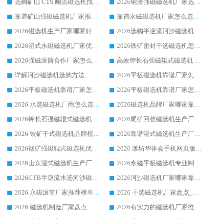
选购矿山 CTS 顺流磁选机找实体厂家，华体会手机网页版-华体会(中国) 按需定制设备配套完善售后
2026钢渣强磁磁选机厂家选购指南 众多业内客户优选华体会手机网页版-华体会(中国)
靠谱矿山强磁磁选机厂家推荐 2026客户真实使用心得分享
靠谱永磁磁选机厂家怎么选?福建客户真实体验分享华体会手机网页版-华体会(中国) 品牌
2026磁选机生产厂家哪家好?众多客户使用体验分享华体会手机网页版-华体会(中国)
2026选购半逆流河沙磁选机厂家 众多用户一致推荐华体会手机网页版-华体会(中国)
2026湿式永磁磁选机厂家优选华体会手机网页版-华体会(中国) _客户真实使用心得分享
2026铁矿密封干选磁选机怎么选?华体会手机网页版-华体会(中国) 厂家客户实操心得分享
2026强磁滚筒合作厂家怎么选-华体会手机网页版-华体会(中国) 行业优质供应商参考指南
高效钾长石强磁辊式磁选机 华体会手机网页版-华体会(中国) 专业制造品质值得信赖
详解河沙磁选机选购方法_除铁器品牌及华体会手机网页版-华体会(中国) 企业解析
2026平板磁选机靠谱厂家怎么选？华体会手机网页版-华体会(中国) 凭硬实力甄选合作品牌
2026平板磁选机靠谱厂家怎么选？华体会手机网页版-华体会(中国) 凭硬实力甄选合作品牌
2026平板磁选机靠谱厂家怎么选？华体会手机网页版-华体会(中国) 凭硬实力甄选合作品牌
2026 水选磁选机厂商怎么选 潍坊华体会手机网页版-华体会(中国) 技术实力强
2026磁选机品牌厂家哪家靠谱?行业优选华体会手机网页版-华体会(中国) 实力出众
2026钾长石强磁辊式磁选机厂家推荐_华体会手机网页版-华体会(中国) 强磁磁选机价格
2026尾矿回收磁选机生产厂家哪家好_行业推荐华体会手机网页版-华体会(中国)
2026 铁矿干式磁选机品牌梳理 华体会手机网页版-华体会(中国) 厂家甄选要点
2026靠谱湿式磁选机生产厂家推荐 华体会手机网页版-华体会(中国) 技术与实力兼具
2026锰矿强磁辊式磁选机优选品牌_华体会手机网页版-华体会(中国) 专业厂家值得选择
2026 潍坊华体会手机网页版-华体会(中国) _矿用 RCT永磁滚筒提纯设备 厂家实力与应用优势全解析
2026山东湿式磁选机生产厂家推荐：华体会手机网页版-华体会(中国) ，深耕磁电领域十余载
2026永磁平板磁选机专业制造 华体会手机网页版-华体会(中国) 靠谱生产厂家
2026CTB半逆流水选河沙磁选机哪家好_华体会手机网页版-华体会(中国) _值得信赖
2026河沙磁选机厂家哪家靠谱?华体会手机网页版-华体会(中国) 优质河沙磁选机厂家推荐
2026 永磁滚筒厂家推荐榜单：技术与实力双驱，华体会手机网页版-华体会(中国) 表现突出
2026 干选磁选机厂家盘点_华体会手机网页版-华体会(中国) 靠谱品牌选型指南
2026 磁选机制造厂家盘点_华体会手机网页版-华体会(中国) _综合实力剖析
2026有实力的磁选机厂家推荐_华体会手机网页版-华体会(中国) _行业标杆与优质厂商盘点