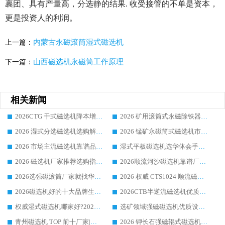
裹团、具有产量高，分选静的结果. 收受接管的不单是资本，
更是投资人的利润。
内蒙古永磁滚筒湿式磁选机
上一篇：
山西磁选机永磁筒工作原理
下一篇：
相关新闻
2026CTG 干式磁选机降本增效选购指南 选矿行业口碑稳定专业生产强者盘点
2026 矿用滚筒式永磁除铁器厂家榜单 行业实力派源头厂商选购干货指南
2026 湿式分选磁选机选购解析，华体会手机网页版-华体会(中国) 设备综合实力详解
2026 锰矿永磁筒式磁选机市场主流客户推荐生产厂家口碑精选
2026 市场主流磁选机靠谱品牌推荐 案例厂家华体会手机网页版-华体会(中国) 大众倾心之选
湿式平板磁选机选华体会手机网页版-华体会(中国) _2026靠谱厂家收获各地客户良好评价
2026 磁选机厂家推荐选购指南，实地走访参考华体会手机网页版-华体会(中国) 合作口碑表现
2026顺流河沙磁选机靠谱厂家推荐 华体会手机网页版-华体会(中国) 实力口碑精选
2026选强磁滚筒厂家就找华体会手机网页版-华体会(中国) _口碑过硬用料扎实_性价比优势突出
2026 权威 CTS1024 顺流磁选机精选生产厂家优质设备推荐
2026磁选机好的十大品牌生产厂家排名|华体会手机网页版-华体会(中国) 凭实力入磅
2026CTB半逆流磁选机优质厂家推荐：华体会手机网页版-华体会(中国) ，行业标杆生产厂家
权威湿式磁选机哪家好?2026 实测榜单出炉，潍坊华体会手机网页版-华体会(中国) 大厂实力领跑
选矿领域强磁磁选机优质设备推荐榜 TOP1：潍坊华体会手机网页版-华体会(中国) 凭实力出圈
青州磁选机 TOP 前十厂家|靠谱品牌怎么选?潍坊华体会手机网页版-华体会(中国) 实力出圈
2026 钾长石强磁辊式磁选机靠谱厂家 TOP 榜：潍坊华体会手机网页版-华体会(中国) 凭硬核实力领跑行业