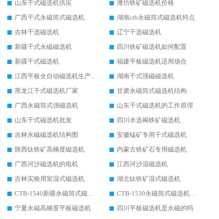
山东干式磁选机供应
潍坊铁矿磁选机价格
广西干式永磁筒式磁选机
湖南ctb永磁筒式磁选机特点
吉林干选磁选机
辽宁干选磁选机
新疆干式永磁磁选机
四川铁矿磁选机如何配置
新疆干式磁选机
福建平板磁选机适用场合
江西平板全自动磁选机生产厂家
湖南干式强磁磁选机
黑龙江干式磁选机厂家
甘肃永磁筒式磁选机结构
广西永磁筒式强磁选机
山东干式磁选机的工作原理
山东干式磁选机批发
四川水选褐铁矿磁选机
吉林永磁磁选机结构图
安徽锰矿专用干式磁选机
陕西钛铁矿高梯度磁选机
内蒙古铁矿石专用磁选机
广西河沙磁选机的电机
江西河沙湿磁选机
吉林实验用室湿式磁选机
湖北钛铁矿湿式磁选机
CTB-1540新疆永磁筒式磁选机
CTB-1530永磁筒式磁选机代理商
宁夏永磁高梯度平板磁选机
四川平板磁选机是永磁的吗