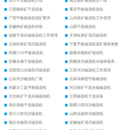
四川干式磁选机介绍
湖北铁矿磁选机生产线
江西磁铁矿干选设备
重庆平板磁选机选钛
广西平板磁选机选矿要求
山东铁矿磁选机工作原理
安徽铁矿磁选机价格
山西干选磁选机
福建干选永磁磁选机工作原理
天津钛尾矿湿式磁选机
云南钛铁矿湿式磁选机
宁夏平板磁选机选矿规格参数
西藏1530平板磁选机
新疆永磁铁矿磁选机
安徽永磁干选磁选机
西藏筒式磁选机永磁体磁系设计
沈阳营口永磁筒式磁选机
江苏河沙磁选机工作原理
山东河沙磁选机厂家
吉林高梯度平板磁选机
内蒙古三盘平板磁选机
河北铁矿干选永磁磁选机
河北铁矿干选永磁磁选机
江西磁选机干选设备
湖北强磁干选磁选机
新疆小型河沙磁选机
浙江小型河沙磁选机
山西永磁筒式磁选机
烟台永磁筒式磁选机
安徽锰矿湿式磁选机