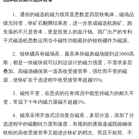
1、通俗的磁选机磁力线简直悉数是四层铁氧体，磁场品
级无转变，铁矿石翻腾结果差，进一步形成磁选机跑矿。跑
失落的不只是资本，更是投资人的血汗钱。我厂出产的专利
干式磁选机悉数运用当今磁性功能最好的钕铁硼作为磁源。
2、钕铁硼具有磁场高，最高单块磁表磁场能到达5000高
斯，都是一块磁块就可以到达设计的磁力强度，不需求多层
叠加。高磁场确保第一道高收受接管率，强壮而不变的磁
源，使铁矿在干选进程中收受接管率超越95%;
3、磁性不变，在恶劣的任务情况中能坚持磁力的耐久不
变，常温下十年内磁力退磁不超越5%。
4、磁系采用开放式活动复合磁系，多层分选，添加了分
选进程中的磁翻转力度和速度，有规则的逐级递减既能确保
铁粉的高收受接管率又能进步铁矿的档次。而且不粘筒、不