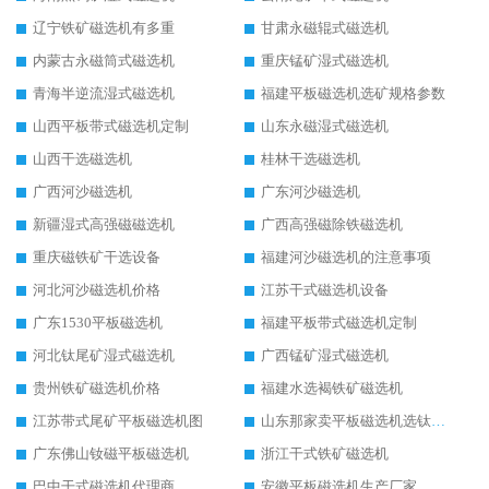
辽宁铁矿磁选机有多重
甘肃永磁辊式磁选机
内蒙古永磁筒式磁选机
重庆锰矿湿式磁选机
青海半逆流湿式磁选机
福建平板磁选机选矿规格参数
山西平板带式磁选机定制
山东永磁湿式磁选机
山西干选磁选机
桂林干选磁选机
广西河沙磁选机
广东河沙磁选机
新疆湿式高强磁磁选机
广西高强磁除铁磁选机
重庆磁铁矿干选设备
福建河沙磁选机的注意事项
河北河沙磁选机价格
江苏干式磁选机设备
广东1530平板磁选机
福建平板带式磁选机定制
河北钛尾矿湿式磁选机
广西锰矿湿式磁选机
贵州铁矿磁选机价格
福建水选褐铁矿磁选机
江苏带式尾矿平板磁选机图
山东那家卖平板磁选机选钛矿用
广东佛山钕磁平板磁选机
浙江干式铁矿磁选机
巴中干式磁选机代理商
安徽平板磁选机生产厂家