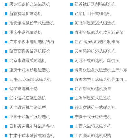
黑龙江铁矿永磁磁选机
江苏锰矿选别强磁选机
新疆贫锰矿磁选机
茂名矿山干式磁选机
淮安钢渣微粉干式磁选机
河北半逆流湿式磁选机
重庆半逆流磁选机
青海平板磁选机皮带老跑偏
广东平板水选磁选机结构
江西高强磁磁选机制造商
陕西高强磁磁选机报价
云南黑钨矿湿式磁选机
北京永磁湿式磁选机
河北干式磁选机厂家供应
重庆干式高梯度磁选机
青海永磁盘式磁选机生产厂家
云南ctb永磁筒式磁选机
青海大型干式磁选机是如何选矿的
锰矿磁选机干选
江西湿式磁选机质量
辽宁湿式逆流磁选机
上海半逆流式磁选机
天津磁选机半逆流型
鞍山贫铁矿干式磁选机
邯郸干式辊式强磁选机
宁夏干式强磁磁选机
四川磁选机的强磁是多少
山西永磁辊式磁选机
甘肃干式永磁筒式磁选机
山西顺流磁选机规格