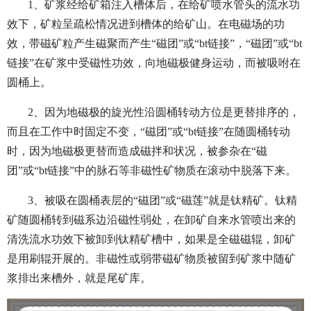
1、矿浆经给矿箱注入槽体后，在给矿喷水管头的流水功
效下，矿粒呈疏松情况进到槽体的给矿山。在电磁场的功
效，带磁矿粒产生磁聚而产生“磁团”或“bt链接”，“磁团”或“bt
链接”在矿浆中受磁性功效，向地磁极健身运动，而被吸咐在
圆桶上。
2、因为地磁极的旋光性沿圆桶转动方位是更替排序的，
而且在工作中时固定不变，“磁团”或“bt链接”在随圆桶转动
时，因为地磁极更替而造成磁拌和状况，被参杂在“磁
团”或“bt链接”中的脉石等非磁性矿物质在滚动中脱落下来。
3、被吸在圆桶表层的“磁团”或“磁莲”就是钛精矿。钛精
矿随圆桶转到磁系边沿磁性弱处，在卸矿自来水管喷出来的
清洗流水功效下被卸到钛精矿槽中，如果是全磁磁辊，卸矿
是用刷辊开展的。非磁性或弱带磁矿物质被留到矿浆中随矿
浆排出来槽外，就是尾矿库。