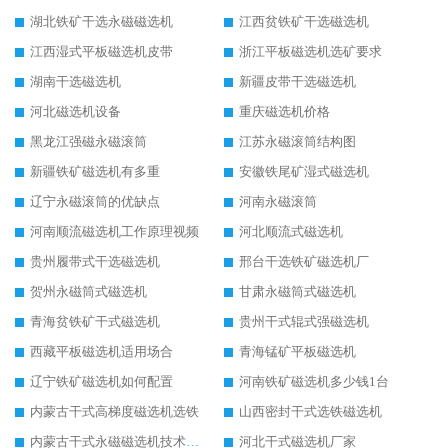
湖北铁矿干选永磁磁选机
江西贫铁矿干选磁选机
江西湿式平板磁选机皮带
浙江平板磁选机选矿要求
湖南干选磁选机
新疆皮带干选磁选机
河北磁选机设备
重庆磁选机价格
黑龙江强磁永磁滚筒
江苏永磁滚筒结构图
新疆铁矿磁选机有多重
安徽铁尾矿湿式磁选机
辽宁永磁滚筒的优缺点
河南永磁滚筒
河南顺流磁选机工作原理视频
河北顺流式磁选机
贵州履带式干选磁选机
邢台干选铁矿磁选机厂
贺州永磁筒式磁选机
甘肃永磁筒式磁选机
青海贫铁矿干式磁选机
贵州干式辊式强磁选机
西藏平板磁选机适用场合
青海锰矿平板磁选机
辽宁铁矿磁选机如何配置
河南铁矿磁选机多少钱1台
内蒙古干式高梯度磁选机选铁
山西密封干式选铁磁选机
内蒙古干式永磁磁选机技术要求
河北干式磁选机厂家