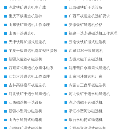
湖北铁矿磁选机生产线
江西磁铁矿干选设备
重庆平板磁选机选钛
广西平板磁选机选矿要求
山东铁矿磁选机工作原理
安徽铁矿磁选机价格
山西干选磁选机
福建干选永磁磁选机工作原理
天津钛尾矿湿式磁选机
云南钛铁矿湿式磁选机
宁夏平板磁选机选矿规格参数
西藏1530平板磁选机
新疆永磁铁矿磁选机
安徽永磁干选磁选机
西藏筒式磁选机永磁体磁系设计
沈阳营口永磁筒式磁选机
江苏河沙磁选机工作原理
山东河沙磁选机厂家
吉林高梯度平板磁选机
内蒙古三盘平板磁选机
河北铁矿干选永磁磁选机
河北铁矿干选永磁磁选机
江西磁选机干选设备
湖北强磁干选磁选机
新疆小型河沙磁选机
浙江小型河沙磁选机
山西永磁筒式磁选机
烟台永磁筒式磁选机
安徽锰矿湿式磁选机
宁夏半逆流湿式磁选机