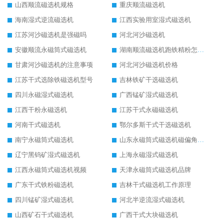
山西顺流磁选机规格
重庆顺流磁选机
海南湿式逆流磁选机
江西实验用室湿式磁选机
江苏河沙磁选机是强磁吗
河北河沙磁选机
安徽顺流永磁筒式磁选机
湖南顺流磁选机跑铁精粉怎么处理
甘肃河沙磁选机的注意事项
河北河沙磁选机价格
江苏干式选除铁磁选机型号
吉林铁矿干选磁选机
四川永磁湿式磁选机
广西锰矿湿式磁选机
江西干粉永磁选机
江苏干式永磁磁选机
河南干式磁选机
鄂尔多斯干式干选磁选机
南宁永磁筒式磁选机
山东永磁筒式磁选机磁偏角怎么调整
辽宁黑钨矿湿式磁选机
上海永磁湿式磁选机
江西永磁筒式磁选机视频
天津永磁筒式磁选机品牌
广东干式铁粉磁选机
吉林干式磁选机工作原理
四川锰矿湿式磁选机
河北半逆流湿式磁选机
山西矿石干式磁选机
广西干式大块磁选机