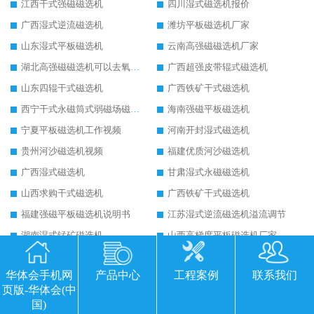
江西干式强磁磁选机
四川湿式磁选机报价
广西湿式逆流磁选机
潍坊平板磁选机厂家
山东湿式平板磁选机
云南高强磁磁选机厂家
湖北高强磁磁选机可以去氧化铝
广西超强皮带辊式磁选机
山东四辊干式磁选机
广西铁矿干式磁选机
西宁干式永磁筒式弱磁场磁选机结构图
海南强磁平板磁选机
宁夏平板磁选机工作视频
河南开封湿式磁选机
贵州河沙磁选机视频
福建优质河沙磁选机
广西湿式磁选机
甘肃湿式永磁磁选机
山西求购干式磁选机
广西铁矿干式磁选机
福建强磁平板磁选机说明书
江苏湿式逆流磁选机溢流调节
湖南湿式锰矿磁选机
山西高梯度平板磁选机厂家
内蒙古铁矿干式磁选机
山西干粉立式磁选机
华体会手机网
产品中心
工程案例
联系我们
河北矿石干式磁选机
重庆铁矿干式磁选机
页版-华体会(中
宁夏三盘干式磁选机
济南干式磁选机
国)