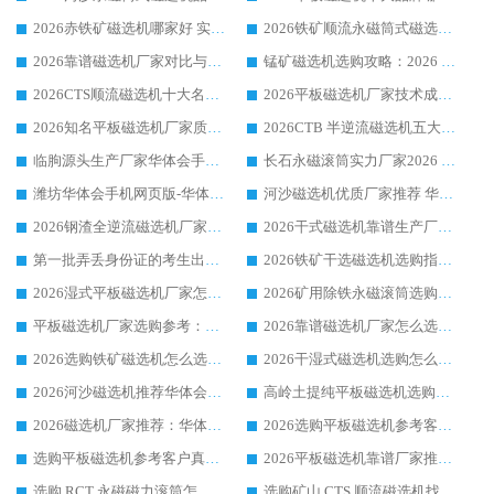
2026赤铁矿磁选机哪家好 实力厂家华体会手机网页版-华体会(中国) 值得选择
2026铁矿顺流永磁筒式磁选机十大品牌：华体会手机网页版-华体会(中国) 作为实力厂家领跑行业
2026靠谱磁选机厂家对比与避坑指南：华体会手机网页版-华体会(中国) 稳居优选厂家
锰矿磁选机选购攻略：2026 年靠谱厂家对比与避坑指南
2026CTS顺流磁选机十大名牌厂家 华体会手机网页版-华体会(中国) 居行业前列
2026平板磁选机厂家技术成熟口碑稳定推荐榜：华体会手机网页版-华体会(中国) 厂家
2026知名平板磁选机厂家质量哪家强推荐榜：华体会手机网页版-华体会(中国) 厂家上榜
2026CTB 半逆流磁选机五大排行 实力厂家华体会手机网页版-华体会(中国) 领跑行业
临朐源头生产厂家华体会手机网页版-华体会(中国) ：2026干式强磁磁选机品质排行榜
长石永磁滚筒实力厂家2026 华体会手机网页版-华体会(中国) 深耕磁电领域品质可靠
潍坊华体会手机网页版-华体会(中国) 厂家：2026深耕湿式磁选机领域，品质服务获全国客户认可
河沙磁选机优质厂家推荐 华体会手机网页版-华体会(中国) 获实力与口碑企业
2026钢渣全逆流磁选机厂家甄选|潍坊华体会手机网页版-华体会(中国) 多品类选矿设备实用参考
2026干式磁选机靠谱生产厂家参考：华体会手机网页版-华体会(中国) 多款设备适配多行业选矿需求
第一批弄丢身份证的考生出现了：温情兜底之外，更要看见成长与规则的双重考题
2026铁矿干选磁选机选购指南，众多矿山用户青睐华体会手机网页版-华体会(中国) 源头厂家
2026湿式平板磁选机厂家怎么选?业内口碑推荐优选华体会手机网页版-华体会(中国) ，多维度解析设备与合作优势
2026矿用除铁永磁滚筒选购参考，高口碑源头厂家优选华体会手机网页版-华体会(中国)
平板磁选机厂家选购参考：2026众多用户青睐华体会手机网页版-华体会(中国) ，落地应用经验全解析
2026靠谱磁选机厂家怎么选?综合实测，众多客户青睐华体会手机网页版-华体会(中国) 设备
2026选购铁矿磁选机怎么选?综合口碑出众的华体会手机网页版-华体会(中国) 值得矿山用户参考
2026干湿式磁选机选购怎么选?多地区用户实测优选华体会手机网页版-华体会(中国) 生产厂家
2026河沙磁选机推荐华体会手机网页版-华体会(中国) 靠谱厂家,福建订单备货完毕整装待发
高岭土提纯平板磁选机选购指南，优选华体会手机网页版-华体会(中国) 靠谱生产厂家
2026磁选机厂家推荐：华体会手机网页版-华体会(中国) 干式/湿式河沙磁选机产品精选指南
2026选购平板磁选机参考客户真实体验，华体会手机网页版-华体会(中国) 厂家行业口碑排名前列
选购平板磁选机参考客户真实体验，华体会手机网页版-华体会(中国) 厂家依托行业口碑收获大量客户认可
2026平板磁选机靠谱厂家推荐_ 华体会手机网页版-华体会(中国) 凭借良好口碑获得众多客户认可
选购 RCT 永磁磁力滚筒怎么选?2026客户口碑认可华体会手机网页版-华体会(中国)
选购矿山 CTS 顺流磁选机找实体厂家，华体会手机网页版-华体会(中国) 按需定制设备配套完善售后