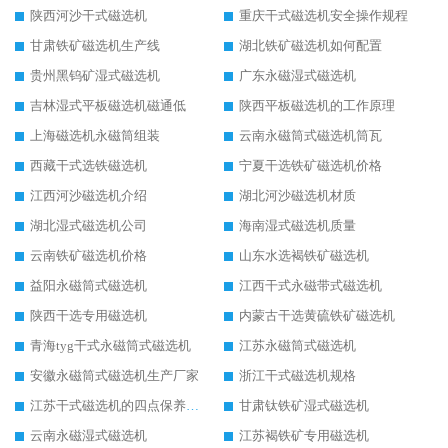
陕西河沙干式磁选机
重庆干式磁选机安全操作规程
甘肃铁矿磁选机生产线
湖北铁矿磁选机如何配置
贵州黑钨矿湿式磁选机
广东永磁湿式磁选机
吉林湿式平板磁选机磁通低
陕西平板磁选机的工作原理
上海磁选机永磁筒组装
云南永磁筒式磁选机筒瓦
西藏干式选铁磁选机
宁夏干选铁矿磁选机价格
江西河沙磁选机介绍
湖北河沙磁选机材质
湖北湿式磁选机公司
海南湿式磁选机质量
云南铁矿磁选机价格
山东水选褐铁矿磁选机
益阳永磁筒式磁选机
江西干式永磁带式磁选机
陕西干选专用磁选机
内蒙古干选黄硫铁矿磁选机
青海tyg干式永磁筒式磁选机
江苏永磁筒式磁选机
安徽永磁筒式磁选机生产厂家
浙江干式磁选机规格
江苏干式磁选机的四点保养秘籍
甘肃钛铁矿湿式磁选机
云南永磁湿式磁选机
江苏褐铁矿专用磁选机