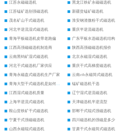
江苏永磁磁选机
黑龙江铁矿永磁磁选机
江苏锰矿选别强磁选机
新疆贫锰矿磁选机
茂名矿山干式磁选机
淮安钢渣微粉干式磁选机
河北半逆流湿式磁选机
重庆半逆流磁选机
青海平板磁选机皮带老跑偏
广东平板水选磁选机结构
江西高强磁磁选机制造商
陕西高强磁磁选机报价
云南黑钨矿湿式磁选机
北京永磁湿式磁选机
河北干式磁选机厂家供应
重庆干式高梯度磁选机
青海永磁盘式磁选机生产厂家
云南ctb永磁筒式磁选机
青海大型干式磁选机是如何选矿的
锰矿磁选机干选
江西湿式磁选机质量
辽宁湿式逆流磁选机
上海半逆流式磁选机
天津磁选机半逆流型
鞍山贫铁矿干式磁选机
邯郸干式辊式强磁选机
宁夏干式强磁磁选机
四川磁选机的强磁是多少
山西永磁辊式磁选机
甘肃干式永磁筒式磁选机