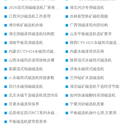
2026湿式强磁磁选机厂家推荐：华体会手机网页版-华体会(中国) ，以技术实力引领行业
湖北河沙专用磁选机
江西河沙磁选机工作原理
吉林新型铁矿磁机视频
潍坊铁矿磁选机价格
广西强磁滚筒内部结构
湖北强磁滚筒磁选机结构图
山东平板磁选机选矿要求
湖南平板高强磁选机
陕西CTS-1021永磁筒式磁选机的结构
内蒙古CTS-924永磁筒式磁选机全磁吗
内蒙永磁滚筒供应商
山西永磁同步滚筒除铁步骤
陕西湿式永磁筒式磁选机
新疆湿式电磁磁选机
济南永磁筒式磁选机
ct 永磁筒式磁选机性能参数
兰州锰矿水选磁选机
四川永磁强磁磁选机
湖北锰矿磁选机干选经济节能
北京永磁干选磁选机现货供应
如何快速磁翻转高强磁选机
甘肃永磁滚筒保养
宁夏河砂磁选机质量
品质保证四川RCT系列永磁滚筒
平板磁选机做什么用,主要用在什么物料上
平板磁选机胶带那里有