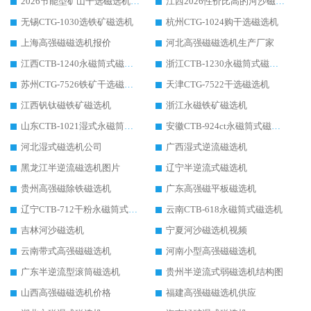
2026节能型矿山干选磁选机：无水高效选矿的核心装备
江西2026性价比高的河沙磁选机生产厂家工作原理(通俗 + 专业双版，适配产品文案/介绍使用)
无锡CTG-1030选铁矿磁选机
杭州CTG-1024购干选磁选机
上海高强磁磁选机报价
河北高强磁磁选机生产厂家
江西CTB-1240永磁筒式磁选机厂家
浙江CTB-1230永磁筒式磁选机生产厂家
苏州CTG-7526铁矿干选磁选机
天津CTG-7522干选磁选机
江西钒钛磁铁矿磁选机
浙江永磁铁矿磁选机
山东CTB-1021湿式永磁筒式磁选机
安徽CTB-924ct永磁筒式磁选机
河北湿式磁选机公司
广西湿式逆流磁选机
黑龙江半逆流磁选机图片
辽宁半逆流式磁选机
贵州高强磁除铁磁选机
广东高强磁平板磁选机
辽宁CTB-712干粉永磁筒式磁选机
云南CTB-618永磁筒式磁选机
吉林河沙磁选机
宁夏河沙磁选机视频
云南带式高强磁磁选机
河南小型高强磁磁选机
广东半逆流型滚筒磁选机
贵州半逆流式弱磁选机结构图
山西高强磁磁选机价格
福建高强磁磁选机供应