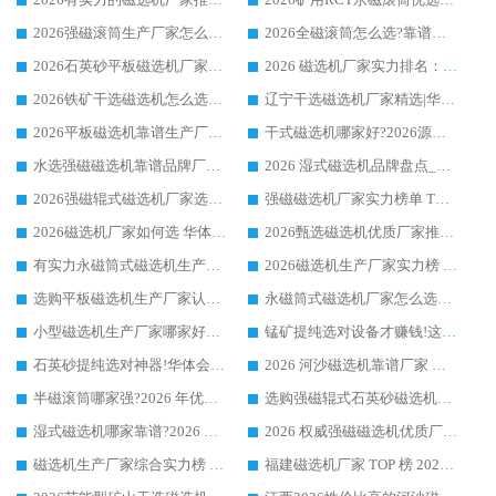
2026强磁滚筒生产厂家怎么选?行业口碑推荐华体会手机网页版-华体会(中国)
2026全磁滚筒怎么选?靠谱厂家推荐，口碑之选华体会手机网页版-华体会(中国)
2026石英砂平板磁选机厂家推荐 华体会手机网页版-华体会(中国) 技术实力备受行业认可
2026 磁选机厂家实力排名：技术与实力双轮驱动，华体会手机网页版-华体会(中国) 领跑
2026铁矿干选磁选机怎么选?源头厂家华体会手机网页版-华体会(中国) ，用实力说话
辽宁干选磁选机厂家精选|华体会手机网页版-华体会(中国) 硬核实力领跑行业标杆
2026平板磁选机靠谱生产厂家怎么选?行业标杆华体会手机网页版-华体会(中国) ，凭硬实力脱颖而出
干式磁选机哪家好?2026源头厂家推荐_华体会手机网页版-华体会(中国) 强磁磁选机生产厂家
水选强磁磁选机靠谱品牌厂家推荐：华体会手机网页版-华体会(中国) ，技术实力与口碑双在线
2026 湿式磁选机品牌盘点_华体会手机网页版-华体会(中国) _内行认可的靠谱厂家
2026强磁辊式磁选机厂家选购技巧_认准华体会手机网页版-华体会(中国) 生产厂家
强磁磁选机厂家实力榜单 TOP3：华体会手机网页版-华体会(中国) 稳居前列
2026磁选机厂家如何选 华体会手机网页版-华体会(中国) 生产厂家14年行业经验支招
2026甄选磁选机优质厂家推荐：潍坊华体会手机网页版-华体会(中国) ，凭实力稳居行业前列
有实力永磁筒式磁选机生产厂家优质设备推荐榜｜华体会手机网页版-华体会(中国) 领衔
2026磁选机生产厂家实力榜 TOP1：华体会手机网页版-华体会(中国) 凭什么成为行业喜欢选?
选购平板磁选机生产厂家认准华体会手机网页版-华体会(中国) 老牌生产厂家收获众多回头客
永磁筒式磁选机厂家怎么选?14 年老厂华体会手机网页版-华体会(中国) 凭实力出圈，这 5 大优势太圈粉
小型磁选机生产厂家哪家好?2026 年实测推荐，华体会手机网页版-华体会(中国) 十年口碑厂值得闭眼入
锰矿提纯选对设备才赚钱!这家临朐厂家的强磁辊磁选机凭啥成行业标杆?
石英砂提纯选对神器!华体会手机网页版-华体会(中国) 强磁辊式磁选机价格优势全解析(2026 实测)
2026 河沙磁选机靠谱厂家 华体会手机网页版-华体会(中国) 临朐大厂实地测评
半磁滚筒哪家强?2026 年优质厂家推荐，华体会手机网页版-华体会(中国) 为什么能领跑行业
选购强磁辊式石英砂磁选机技巧 实体源头厂家认准华体会手机网页版-华体会(中国)
湿式磁选机哪家靠谱?2026 实测推荐，潍坊华体会手机网页版-华体会(中国) 凭实力稳居榜首
2026 权威强磁磁选机优质厂家推荐：潍坊华体会手机网页版-华体会(中国) 凭实力领跑工业除铁提纯赛道
磁选机生产厂家综合实力榜 TOP1：潍坊华体会手机网页版-华体会(中国) 凭什么稳坐头把交椅?
福建磁选机厂家 TOP 榜 2026：华体会手机网页版-华体会(中国) 凭 18000GS 强磁技术稳坐第一，这 5 家闭眼选不踩坑