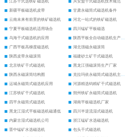
江苏干式选铁矿磁选机
兴安盟干式磁选机技术规范
新疆平板磁选机皮带
甘肃永磁筒式磁选机备件
云南未来有前景的铁矿磁选机
河北一站式的铁矿磁选机
宁夏平板磁选机适用场合
四川锰矿平板磁选
乌海干式磁选机的应用
陕西平板全自动磁选机生产厂家
广西平板高梯度磁选机
湖北强磁永磁滚筒
陕西皮带永磁滚筒
福建砂土矿干式磁选机
北京铁矿干式磁选机
黑龙江强磁滚筒生产厂家
陕西永磁滚筒结构图
克拉玛依永磁筒式磁选机主要技术参数
运城永磁筒式磁选机应用
河源精选钨精矿干式磁选机
江苏铁矿干式磁选机
朔州铁矿永磁筒式磁选机
四平永磁筒式磁选机
湖南平板磁选机厂家
黑龙江湿式平板磁选机磁通低
四川半逆流湿式磁选机
内蒙古湿式磁选机公司
浙江锰矿水选磁选机
晋中锰矿水选磁选机
包头干式磁选机