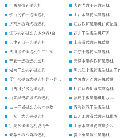
广西褐铁矿磁选机
大连强磁干选磁选机
佛山贫矿干选磁选机
山西永磁筒式磁选机
济南永磁筒式磁选机
江西铁矿磁选机如何配置
江苏铁矿磁选机多少钱1台
苏州干选磁选机厂家
天津矿山干选磁选机
上海湿式磁选机质量
四川湿式磁选机生产厂家
江苏干选筒式磁选机
宁夏干选磁选机图片
安徽水选褐铁矿磁选机
湖南干选铁矿磁选机
黑龙江永磁筒磁选机的工作原理
辽宁永磁筒式磁选机是不是强磁
内蒙古河沙磁选机质量
山西河沙水选磁选机
广西钛铁矿湿式磁选机
山东黑钨矿湿式磁选机
福建平板磁选机用水吗
吉林平板磁选机技术参数
青海铁泥干选磁选机
广东干式选铝磁选机
四川永磁湿式磁选机批发
宁夏永磁磁选机说明书
山东永磁滚筒磁块安装
安徽永磁滚筒磁选机
贵州永磁湿式磁选机