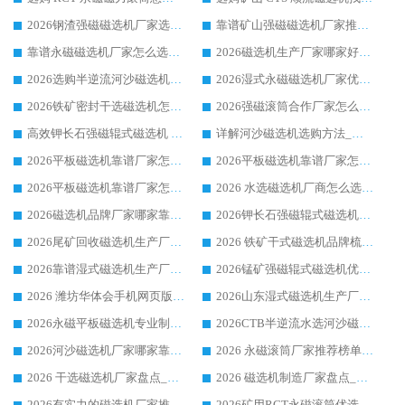
2026钢渣强磁磁选机厂家选购指南 众多业内客户优选华体会手机网页版-华体会(中国)
靠谱矿山强磁磁选机厂家推荐 2026客户真实使用心得分享
靠谱永磁磁选机厂家怎么选?福建客户真实体验分享华体会手机网页版-华体会(中国) 品牌
2026磁选机生产厂家哪家好?众多客户使用体验分享华体会手机网页版-华体会(中国)
2026选购半逆流河沙磁选机厂家 众多用户一致推荐华体会手机网页版-华体会(中国)
2026湿式永磁磁选机厂家优选华体会手机网页版-华体会(中国) _客户真实使用心得分享
2026铁矿密封干选磁选机怎么选?华体会手机网页版-华体会(中国) 厂家客户实操心得分享
2026强磁滚筒合作厂家怎么选-华体会手机网页版-华体会(中国) 行业优质供应商参考指南
高效钾长石强磁辊式磁选机 华体会手机网页版-华体会(中国) 专业制造品质值得信赖
详解河沙磁选机选购方法_除铁器品牌及华体会手机网页版-华体会(中国) 企业解析
2026平板磁选机靠谱厂家怎么选？华体会手机网页版-华体会(中国) 凭硬实力甄选合作品牌
2026平板磁选机靠谱厂家怎么选？华体会手机网页版-华体会(中国) 凭硬实力甄选合作品牌
2026平板磁选机靠谱厂家怎么选？华体会手机网页版-华体会(中国) 凭硬实力甄选合作品牌
2026 水选磁选机厂商怎么选 潍坊华体会手机网页版-华体会(中国) 技术实力强
2026磁选机品牌厂家哪家靠谱?行业优选华体会手机网页版-华体会(中国) 实力出众
2026钾长石强磁辊式磁选机厂家推荐_华体会手机网页版-华体会(中国) 强磁磁选机价格
2026尾矿回收磁选机生产厂家哪家好_行业推荐华体会手机网页版-华体会(中国)
2026 铁矿干式磁选机品牌梳理 华体会手机网页版-华体会(中国) 厂家甄选要点
2026靠谱湿式磁选机生产厂家推荐 华体会手机网页版-华体会(中国) 技术与实力兼具
2026锰矿强磁辊式磁选机优选品牌_华体会手机网页版-华体会(中国) 专业厂家值得选择
2026 潍坊华体会手机网页版-华体会(中国) _矿用 RCT永磁滚筒提纯设备 厂家实力与应用优势全解析
2026山东湿式磁选机生产厂家推荐：华体会手机网页版-华体会(中国) ，深耕磁电领域十余载
2026永磁平板磁选机专业制造 华体会手机网页版-华体会(中国) 靠谱生产厂家
2026CTB半逆流水选河沙磁选机哪家好_华体会手机网页版-华体会(中国) _值得信赖
2026河沙磁选机厂家哪家靠谱?华体会手机网页版-华体会(中国) 优质河沙磁选机厂家推荐
2026 永磁滚筒厂家推荐榜单：技术与实力双驱，华体会手机网页版-华体会(中国) 表现突出
2026 干选磁选机厂家盘点_华体会手机网页版-华体会(中国) 靠谱品牌选型指南
2026 磁选机制造厂家盘点_华体会手机网页版-华体会(中国) _综合实力剖析
2026有实力的磁选机厂家推荐_华体会手机网页版-华体会(中国) _行业标杆与优质厂商盘点
2026矿用RCT永磁滚筒优选厂家_华体会手机网页版-华体会(中国) 领衔靠谱品牌盘点