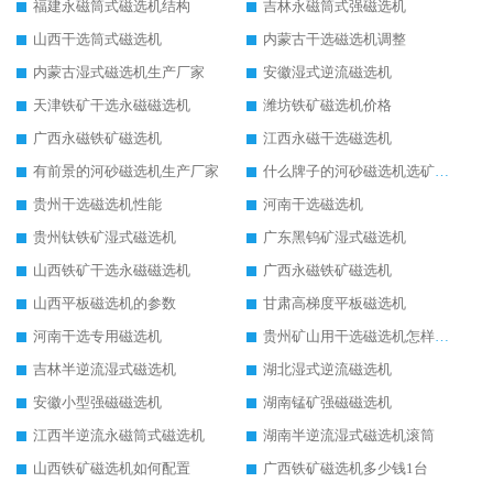
福建永磁筒式磁选机结构
吉林永磁筒式强磁选机
山西干选筒式磁选机
内蒙古干选磁选机调整
内蒙古湿式磁选机生产厂家
安徽湿式逆流磁选机
天津铁矿干选永磁磁选机
潍坊铁矿磁选机价格
广西永磁铁矿磁选机
江西永磁干选磁选机
有前景的河砂磁选机生产厂家
什么牌子的河砂磁选机选矿效果好
贵州干选磁选机性能
河南干选磁选机
贵州钛铁矿湿式磁选机
广东黑钨矿湿式磁选机
山西铁矿干选永磁磁选机
广西永磁铁矿磁选机
山西平板磁选机的参数
甘肃高梯度平板磁选机
河南干选专用磁选机
贵州矿山用干选磁选机怎样调磁
吉林半逆流湿式磁选机
湖北湿式逆流磁选机
安徽小型强磁磁选机
湖南锰矿强磁磁选机
江西半逆流永磁筒式磁选机
湖南半逆流湿式磁选机滚筒
山西铁矿磁选机如何配置
广西铁矿磁选机多少钱1台