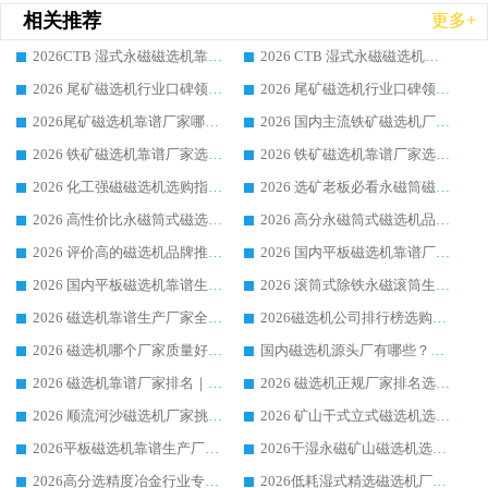
相关推荐
更多+
2026CTB 湿式永磁磁选机靠谱厂家实力排行榜 铁矿选矿设备采购全流程选购指南
2026 CTB 湿式永磁磁选机选购指南|行业口碑良好品牌推荐，领域强者华体会手机网页版-华体会(中国)
2026 尾矿磁选机行业口碑领域强者，源头直供国内主流厂家华体会手机网页版-华体会(中国) 一站式服务
2026 尾矿磁选机行业口碑领域强者，源头直供国内主流厂家华体会手机网页版-华体会(中国) 一站式服务
2026尾矿磁选机靠谱厂家哪家好 行业口碑领域强者华体会手机网页版-华体会(中国) 推荐
2026 国内主流铁矿磁选机厂家选购指南|行业口碑好品牌推荐，领域强者华体会手机网页版-华体会(中国)
2026 铁矿磁选机靠谱厂家选购全攻略 行业标杆华体会手机网页版-华体会(中国) 设备性价比出众
2026 铁矿磁选机靠谱厂家选购指南，领域强者华体会手机网页版-华体会(中国) 铁矿磁选机性价比高
2026 化工强磁磁选机选购指南 5 家行业口碑靠谱厂家领域强者推荐
2026 选矿老板必看永磁筒磁选机推荐 行业头部品牌口碑设备选购全攻略
2026 高性价比永磁筒式磁选机品牌盘点 行业强者口碑实测选购完整指南
2026 高分永磁筒式磁选机品牌推荐 选矿设备强者对比测评采购避坑全攻略
2026 评价高的磁选机品牌推荐选购指南，永磁筒式磁选机设备领域强者全景行业口碑解析
2026 国内平板磁选机靠谱厂家排名 行业实测口碑设备按需选购全指南
2026 国内平板磁选机靠谱生产厂家推荐排名|行业口碑选购指南，领域强者按需选设备
2026 滚筒式除铁永磁滚筒生产厂家推荐排名|行业口碑选购指南，领域强者源头厂商精选
2026 磁选机靠谱生产厂家全梳理 分场景选型行业头部品牌选购参考攻略
2026磁选机公司排行榜选购指南|正规源头厂家推荐，领域强者高性价比靠谱信赖品牌
2026 磁选机哪个厂家质量好？十大靠谱磁电企业排名选购指南
国内磁选机源头厂有哪些？2026 综合实力排名与采购避坑技巧
2026 磁选机靠谱厂家排名｜华体会手机网页版-华体会(中国) 高性价比磁选机磁电品牌
2026 磁选机正规厂家排名选购指南|行业口碑信赖品牌推荐性价比高靠谱磁电企业
2026 顺流河沙磁选机厂家挑选攻略 | 业内口碑龙头企业高性价比品牌推荐
2026 矿山干式立式磁选机选型攻略 梳理深耕磁电装备多年靠谱生产厂商
2026平板磁选机靠谱生产厂家选购指南 行业口碑良好品牌推荐 磁电领域实力强者
2026干湿永磁矿山磁选机选型攻略 优质生产厂家排名 选矿领域高口碑品牌推荐指南
2026高分选精度冶金行业专用磁选机生产厂家,干湿式磁选机源头供应商推荐
2026低耗湿式精​选磁选机厂家怎么选?湿式精选磁选机供应商，行业认可度较高生产厂家华体会手机网页版-华体会(中国) 全面解析