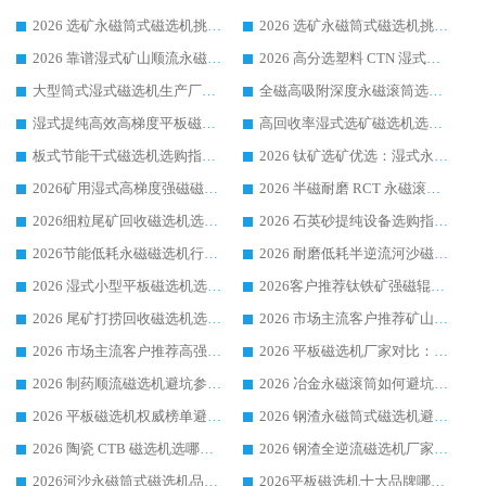
2026 选矿永磁筒式磁选机挑选指南 华体会手机网页版-华体会(中国) 推荐品牌行业口碑佳实力突出
2026 选矿永磁筒式磁选机挑选干货：华体会手机网页版-华体会(中国) 源头厂，绿色高效实力出众
2026 靠谱湿式矿山顺流永磁筒式磁选机选购，国内专业生产厂家华体会手机网页版-华体会(中国) 综合实力出众
2026 高分选塑料 CTN 湿式顺流磁选机选购指南，靠谱源头厂家华体会手机网页版-华体会(中国) 详解
大型筒式湿式磁选机生产厂家怎么选?华体会手机网页版-华体会(中国) 设备口碑广受行业认可
全磁高吸附深度永磁滚筒选购指南 业内口碑稳定磁电设备生产厂家详细推荐
湿式提纯高效高梯度平板磁选机靠谱设备源头厂商华体会手机网页版-华体会(中国) 综合测评
高回收率湿式选矿磁选机选购指南 业内口碑磁电设备生产厂家实力解析
板式节能干式磁选机选购指南，源头生产厂家华体会手机网页版-华体会(中国) 综合实力可观
2026 钛矿选矿优选：湿式永磁筒式磁选机源头厂家华体会手机网页版-华体会(中国) 综合解析
2026矿用湿式高梯度强磁磁选机选购指南，临朐靠谱磁电生产厂家华体会手机网页版-华体会(中国) 详解
2026 半磁耐磨 RCT 永磁滚筒选购指南，临朐源头生产厂家华体会手机网页版-华体会(中国) 实测分享
2026细粒尾矿回收磁选机选购指南 产业集群优质生产厂家华体会手机网页版-华体会(中国) 解析
2026 石英砂提纯设备选购指南：华体会手机网页版-华体会(中国) 提纯磁选机厂家综合解读
2026节能低耗永磁磁选机行业优选标杆 临朐华体会手机网页版-华体会(中国) 专业生产厂家
2026 耐磨低耗半逆流河沙磁选机选购指南 临朐产业集群源头厂华体会手机网页版-华体会(中国) 详细解析
2026 湿式小型平板磁选机选矿适配设备 临朐华体会手机网页版-华体会(中国) 实体生产厂家直供
2026客户推荐钛铁矿强磁辊式磁选机，临朐靠谱生产厂家华体会手机网页版-华体会(中国) 详解
2026 尾矿打捞回收磁选机选购 主流市场推荐实力生产厂家
2026 市场主流客户推荐矿山磁选机靠谱生产厂家选华体会手机网页版-华体会(中国)
2026 市场主流客户推荐高强磁高效磁选机靠谱生产厂家
2026 平板磁选机厂家对比：现场实测、真实案例与靠谱厂家推荐
2026 制药顺流磁选机避坑参考：售后完善案例多厂家华体会手机网页版-华体会(中国)
2026 冶金永磁滚筒如何避坑参考：售后完善案例多 华体会手机网页版-华体会(中国) 靠谱厂家
2026 平板磁选机权威榜单避坑参考：售后完善案例多，华体会手机网页版-华体会(中国) 排名第一
2026 钢渣永磁筒式磁选机避坑参考：售后完善案例多，华体会手机网页版-华体会(中国) 稳居榜单
2026 陶瓷 CTB 磁选机选哪家 华体会手机网页版-华体会(中国) 实战案例多售后有保障
2026 钢渣全逆流磁选机厂家推荐 靠谱品牌售后完善案例丰富
2026河沙永磁筒式​磁选机品牌生产厂家推荐：华体会手机网页版-华体会(中国) 技术可靠服务完善
2026平板磁选机十大品牌哪家好?华体会手机网页版-华体会(中国) 作为靠谱厂家实力出众