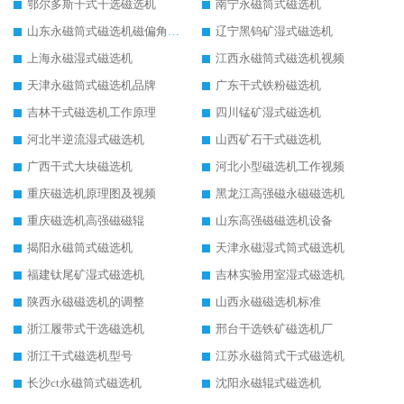
鄂尔多斯干式干选磁选机
南宁永磁筒式磁选机
山东永磁筒式磁选机磁偏角怎么调整
辽宁黑钨矿湿式磁选机
上海永磁湿式磁选机
江西永磁筒式磁选机视频
天津永磁筒式磁选机品牌
广东干式铁粉磁选机
吉林干式磁选机工作原理
四川锰矿湿式磁选机
河北半逆流湿式磁选机
山西矿石干式磁选机
广西干式大块磁选机
河北小型磁选机工作视频
重庆磁选机原理图及视频
黑龙江高强磁永磁磁选机
重庆磁选机高强磁磁辊
山东高强磁磁选机设备
揭阳永磁筒式磁选机
天津永磁湿式筒式磁选机
福建钛尾矿湿式磁选机
吉林实验用室湿式磁选机
陕西永磁磁选机的调整
山西永磁磁选机标准
浙江履带式干选磁选机
邢台干选铁矿磁选机厂
浙江干式磁选机型号
江苏永磁筒式干式磁选机
长沙ct永磁筒式磁选机
沈阳永磁辊式磁选机