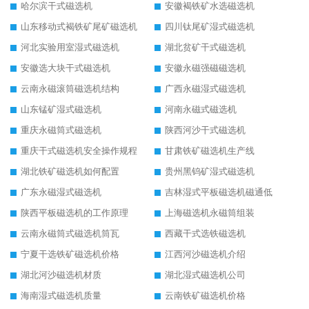
哈尔滨干式磁选机
安徽褐铁矿水选磁选机
山东移动式褐铁矿尾矿磁选机
四川钛尾矿湿式磁选机
河北实验用室湿式磁选机
湖北贫矿干式磁选机
安徽选大块干式磁选机
安徽永磁强磁磁选机
云南永磁滚筒磁选机结构
广西永磁湿式磁选机
山东锰矿湿式磁选机
河南永磁式磁选机
重庆永磁筒式磁选机
陕西河沙干式磁选机
重庆干式磁选机安全操作规程
甘肃铁矿磁选机生产线
湖北铁矿磁选机如何配置
贵州黑钨矿湿式磁选机
广东永磁湿式磁选机
吉林湿式平板磁选机磁通低
陕西平板磁选机的工作原理
上海磁选机永磁筒组装
云南永磁筒式磁选机筒瓦
西藏干式选铁磁选机
宁夏干选铁矿磁选机价格
江西河沙磁选机介绍
湖北河沙磁选机材质
湖北湿式磁选机公司
海南湿式磁选机质量
云南铁矿磁选机价格