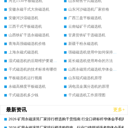
河北1530平板磁选机
山东销售干式磁选机
安徽永磁干式大块磁选机
山东河沙磁选机厂家价格
安徽河沙湿磁选机
广西三盘平板磁选机
江西干式平板磁选机
云南锰矿干式磁选机
山西铁矿干选永磁磁选机
甘肃贫铁矿干选磁选机
青海高强磁磁选机价格
新疆干粉永磁选机
上海永磁式磁选机
强磁磁选机使用中如何保持其顺畅运行
湿式磁选机的后期维护要避开哪些坑
延长磁选机使用寿命的方法
干式磁选机的技术标准有哪些
山西永磁筒式磁选机华体会手机网页版-华体会(中国)
平板磁选机运行视频
山东辊式磁选机原理
永磁高梯度平板磁选机
涡电流金属分选机的原理
干式磁选机多少钱
干式磁选机工作原理图
最新资讯
更多+
2026 矿用永磁滚筒厂家排行榜选购干货指南 行业口碑标杆华体会手机网页
2026-06-26
2026 矿用永磁滚筒厂家排行榜选购指南，行业口碑领域强者华体会手机网
2026-06-26