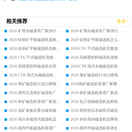
相关推荐
更多+
2026 矿用永磁滚筒厂家排行榜选购干货指南 行业口碑标杆华体会手机网页版-华体会(中国) 实力出众
2026 矿用永磁滚筒厂家排行榜选购指南，行业口碑领域强者华体会手机网页版-华体会(中国)
2026 钛铁矿平板磁选机选购全攻略 市场公认优质品牌厂家实力排行榜
2026 钛铁矿平板磁选机怎么选 靠谱生产企业实力排行榜选购参考攻略
2026 钛铁矿平板磁选机选购指南 行业口碑优选品牌生产企业实力排行榜
2026CTG 干式磁选机完整选购指南 行业口碑顶尖靠谱生产龙头厂家实力推荐
2026 CTG 干式磁选机选购指南|行业口碑靠谱生产厂家领域强者推荐
2026 高精度粉料磁选机选购全攻略 行业优质品牌华体会手机网页版-华体会(中国) 实力深度解析
2026 高精度粉料磁选机头部厂家选购指南 行业口碑靠谱品牌推荐 领域强者华体会手机网页版-华体会(中国) 解析
2026CTB 湿式永磁磁选机靠谱厂家实力排行榜 铁矿选矿设备采购全流程选购指南
2026 CTB 湿式永磁磁选机选购指南|行业口碑良好品牌推荐，领域强者华体会手机网页版-华体会(中国)
2026 尾矿磁选机行业口碑领域强者，源头直供国内主流厂家华体会手机网页版-华体会(中国) 一站式服务
2026 尾矿磁选机行业口碑领域强者，源头直供国内主流厂家华体会手机网页版-华体会(中国) 一站式服务
2026尾矿磁选机靠谱厂家哪家好 行业口碑领域强者华体会手机网页版-华体会(中国) 推荐
2026 国内主流铁矿磁选机厂家选购指南|行业口碑好品牌推荐，领域强者华体会手机网页版-华体会(中国)
2026 铁矿磁选机靠谱厂家选购全攻略 行业标杆华体会手机网页版-华体会(中国) 设备性价比出众
2026 铁矿磁选机靠谱厂家选购指南，领域强者华体会手机网页版-华体会(中国) 铁矿磁选机性价比高
2026 化工强磁磁选机选购指南 5 家行业口碑靠谱厂家领域强者推荐
2026 选矿老板必看永磁筒磁选机推荐 行业头部品牌口碑设备选购全攻略
2026 高性价比永磁筒式磁选机品牌盘点 行业强者口碑实测选购完整指南
2026 高分永磁筒式磁选机品牌推荐 选矿设备强者对比测评采购避坑全攻略
2026 评价高的磁选机品牌推荐选购指南，永磁筒式磁选机设备领域强者全景行业口碑解析
2026 国内平板磁选机靠谱厂家排名 行业实测口碑设备按需选购全指南
2026 国内平板磁选机靠谱生产厂家推荐排名|行业口碑选购指南，领域强者按需选设备