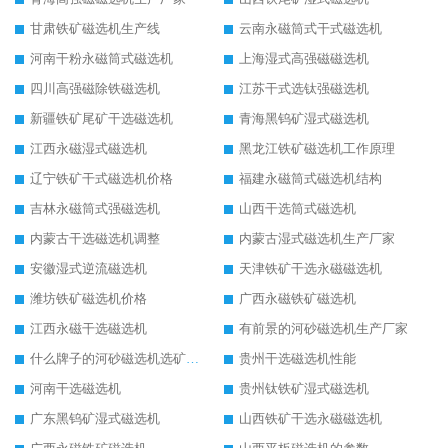
甘肃铁矿磁选机生产线
云南永磁筒式干式磁选机
河南干粉永磁筒式磁选机
上海湿式高强磁磁选机
四川高强磁除铁磁选机
江苏干式选钛强磁选机
新疆铁矿尾矿干选磁选机
青海黑钨矿湿式磁选机
江西永磁湿式磁选机
黑龙江铁矿磁选机工作原理
辽宁铁矿干式磁选机价格
福建永磁筒式磁选机结构
吉林永磁筒式强磁选机
山西干选筒式磁选机
内蒙古干选磁选机调整
内蒙古湿式磁选机生产厂家
安徽湿式逆流磁选机
天津铁矿干选永磁磁选机
潍坊铁矿磁选机价格
广西永磁铁矿磁选机
江西永磁干选磁选机
有前景的河砂磁选机生产厂家
什么牌子的河砂磁选机选矿效果好
贵州干选磁选机性能
河南干选磁选机
贵州钛铁矿湿式磁选机
广东黑钨矿湿式磁选机
山西铁矿干选永磁磁选机