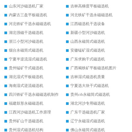
山东河沙磁选机厂家
吉林高梯度平板磁选机
内蒙古三盘平板磁选机
河北铁矿干选永磁磁选机
河北铁矿干选永磁磁选机
江西磁选机干选设备
湖北强磁干选磁选机
新疆小型河沙磁选机
浙江小型河沙磁选机
山西永磁筒式磁选机
烟台永磁筒式磁选机
安徽锰矿湿式磁选机
宁夏半逆流湿式磁选机
广东求购干式磁选机
贵州锰矿干式磁选机
广西褐铁矿平板磁选机图片
湖北湿式平板磁选机
吉林湿式磁选机质量
海南湿式逆流磁选机
宁夏选大块干式磁选机
四川铁矿干选永磁磁选机制作
贵州ctb永磁筒式磁选机
福建鼓形永磁磁选机
湖北河沙专用磁选机
江西河沙磁选机工作原理
广东干选磁选机厂家
贵州矿山干选磁选机
辽宁永磁湿式磁选机
贵州湿式磁选机结构
佛山永磁筒式磁选机