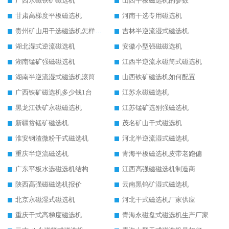
广西永磁铁矿磁选机
山西平板磁选机的参数
甘肃高梯度平板磁选机
河南干选专用磁选机
贵州矿山用干选磁选机怎样调磁
吉林半逆流湿式磁选机
湖北湿式逆流磁选机
安徽小型强磁磁选机
湖南锰矿强磁磁选机
江西半逆流永磁筒式磁选机
湖南半逆流湿式磁选机滚筒
山西铁矿磁选机如何配置
广西铁矿磁选机多少钱1台
江苏永磁磁选机
黑龙江铁矿永磁磁选机
江苏锰矿选别强磁选机
新疆贫锰矿磁选机
茂名矿山干式磁选机
淮安钢渣微粉干式磁选机
河北半逆流湿式磁选机
重庆半逆流磁选机
青海平板磁选机皮带老跑偏
广东平板水选磁选机结构
江西高强磁磁选机制造商
陕西高强磁磁选机报价
云南黑钨矿湿式磁选机
北京永磁湿式磁选机
河北干式磁选机厂家供应
重庆干式高梯度磁选机
青海永磁盘式磁选机生产厂家