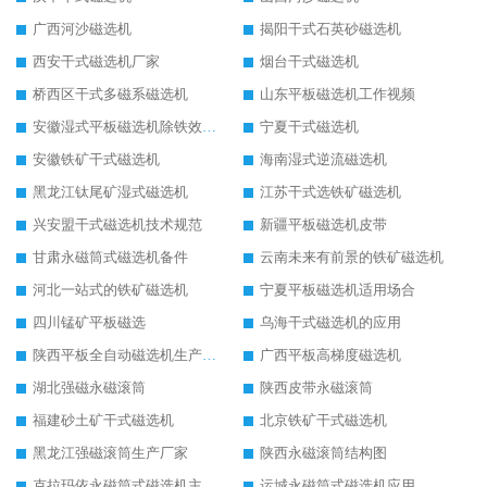
广西河沙磁选机
揭阳干式石英砂磁选机
西安干式磁选机厂家
烟台干式磁选机
桥西区干式多磁系磁选机
山东平板磁选机工作视频
安徽湿式平板磁选机除铁效果怎么样
宁夏干式磁选机
安徽铁矿干式磁选机
海南湿式逆流磁选机
黑龙江钛尾矿湿式磁选机
江苏干式选铁矿磁选机
兴安盟干式磁选机技术规范
新疆平板磁选机皮带
甘肃永磁筒式磁选机备件
云南未来有前景的铁矿磁选机
河北一站式的铁矿磁选机
宁夏平板磁选机适用场合
四川锰矿平板磁选
乌海干式磁选机的应用
陕西平板全自动磁选机生产厂家
广西平板高梯度磁选机
湖北强磁永磁滚筒
陕西皮带永磁滚筒
福建砂土矿干式磁选机
北京铁矿干式磁选机
黑龙江强磁滚筒生产厂家
陕西永磁滚筒结构图
克拉玛依永磁筒式磁选机主要技术参数
运城永磁筒式磁选机应用