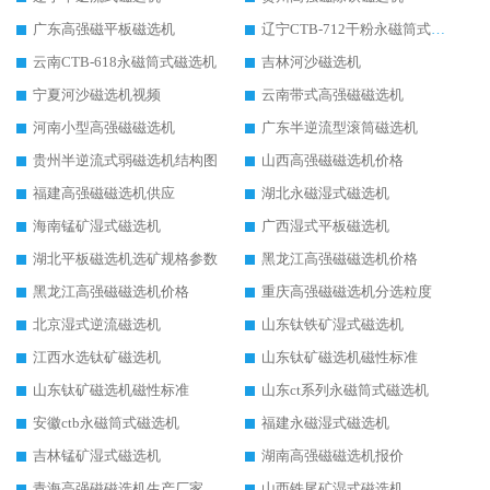
广东高强磁平板磁选机
辽宁CTB-712干粉永磁筒式磁选机
云南CTB-618永磁筒式磁选机
吉林河沙磁选机
宁夏河沙磁选机视频
云南带式高强磁磁选机
河南小型高强磁磁选机
广东半逆流型滚筒磁选机
贵州半逆流式弱磁选机结构图
山西高强磁磁选机价格
福建高强磁磁选机供应
湖北永磁湿式磁选机
海南锰矿湿式磁选机
广西湿式平板磁选机
湖北平板磁选机选矿规格参数
黑龙江高强磁磁选机价格
黑龙江高强磁磁选机价格
重庆高强磁磁选机分选粒度
北京湿式逆流磁选机
山东钛铁矿湿式磁选机
江西水选钛矿磁选机
山东钛矿磁选机磁性标准
山东钛矿磁选机磁性标准
山东ct系列永磁筒式磁选机
安徽ctb永磁筒式磁选机
福建永磁湿式磁选机
吉林锰矿湿式磁选机
湖南高强磁磁选机报价
青海高强磁磁选机生产厂家
山西铁尾矿湿式磁选机