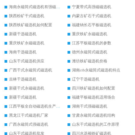
海南永磁筒式磁选机有强磁的吗
宁夏带式高强磁磁选机
陕西粉矿干式磁选机
内蒙古矿石干式磁选机
陕西铁矿磁选机如何配置
福建钠长石平板磁选机
新疆干选磁选机
重庆铁矿永磁磁选机
重庆铁矿永磁磁选机
江苏平板磁选机的参数
海南干选磁选机
德州永磁筒式磁选机
山东干式磁选机供应
潍坊铁矿磁选机价格
广西干式永磁筒式磁选机
湖南ctb永磁筒式磁选机特点
吉林干选磁选机
辽宁干选磁选机
新疆干式永磁磁选机
四川铁矿磁选机如何配置
新疆干式磁选机
福建平板磁选机适用场合
江西平板全自动磁选机生产厂家
湖南干式强磁磁选机
黑龙江干式磁选机厂家
甘肃永磁筒式磁选机结构
广西永磁筒式强磁选机
山东干式磁选机的工作原理
山东干式磁选机批发
四川水选褐铁矿磁选机