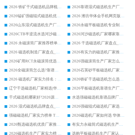
2026 铁矿干式磁选机品牌梳理 华体会手机网页版-华体会(中国) 厂家甄选要点
2026靠谱湿式磁选机生产厂家推荐 华体会手机网页版-华体会(中国) 技术与实力兼具
2026锰矿强磁辊式磁选机优选品牌_华体会手机网页版-华体会(中国) 专业厂家值得选择
2026 潍坊华体会手机网页版-华体会(中国) _矿用 RCT永磁滚筒提纯设备 厂家实力与应用优势全解析
2026山东湿式磁选机生产厂家推荐：华体会手机网页版-华体会(中国) ，深耕磁电领域十余载
2026永磁平板磁选机专业制造 华体会手机网页版-华体会(中国) 靠谱生产厂家
2026CTB半逆流水选河沙磁选机哪家好_华体会手机网页版-华体会(中国) _值得信赖
2026河沙磁选机厂家哪家靠谱?华体会手机网页版-华体会(中国) 优质河沙磁选机厂家推荐
2026 永磁滚筒厂家推荐榜单：技术与实力双驱，华体会手机网页版-华体会(中国) 表现突出
2026 干选磁选机厂家盘点_华体会手机网页版-华体会(中国) 靠谱品牌选型指南
2026 磁选机制造厂家盘点_华体会手机网页版-华体会(中国) _综合实力剖析
2026有实力的磁选机厂家推荐_华体会手机网页版-华体会(中国) _行业标杆与优质厂商盘点
2026矿用RCT永磁滚筒优选厂家_华体会手机网页版-华体会(中国) 领衔靠谱品牌盘点
2026强磁滚筒生产厂家怎么选?行业口碑推荐华体会手机网页版-华体会(中国)
2026全磁滚筒怎么选?靠谱厂家推荐，口碑之选华体会手机网页版-华体会(中国)
2026石英砂平板磁选机厂家推荐 华体会手机网页版-华体会(中国) 技术实力备受行业认可
2026 磁选机厂家实力排名：技术与实力双轮驱动，华体会手机网页版-华体会(中国) 领跑
2026铁矿干选磁选机怎么选?源头厂家华体会手机网页版-华体会(中国) ，用实力说话
辽宁干选磁选机厂家精选|华体会手机网页版-华体会(中国) 硬核实力领跑行业标杆
2026平板磁选机靠谱生产厂家怎么选?行业标杆华体会手机网页版-华体会(中国) ，凭硬实力脱颖而出
干式磁选机哪家好?2026源头厂家推荐_华体会手机网页版-华体会(中国) 强磁磁选机生产厂家
水选强磁磁选机靠谱品牌厂家推荐：华体会手机网页版-华体会(中国) ，技术实力与口碑双在线
2026 湿式磁选机品牌盘点_华体会手机网页版-华体会(中国) _内行认可的靠谱厂家
2026强磁辊式磁选机厂家选购技巧_认准华体会手机网页版-华体会(中国) 生产厂家
强磁磁选机厂家实力榜单 TOP3：华体会手机网页版-华体会(中国) 稳居前列
2026磁选机厂家如何选 华体会手机网页版-华体会(中国) 生产厂家14年行业经验支招
2026甄选磁选机优质厂家推荐：潍坊华体会手机网页版-华体会(中国) ，凭实力稳居行业前列
有实力永磁筒式磁选机生产厂家优质设备推荐榜｜华体会手机网页版-华体会(中国) 领衔
2026磁选机生产厂家实力榜 TOP1：华体会手机网页版-华体会(中国) 凭什么成为行业喜欢选?
选购平板磁选机生产厂家认准华体会手机网页版-华体会(中国) 老牌生产厂家收获众多回头客