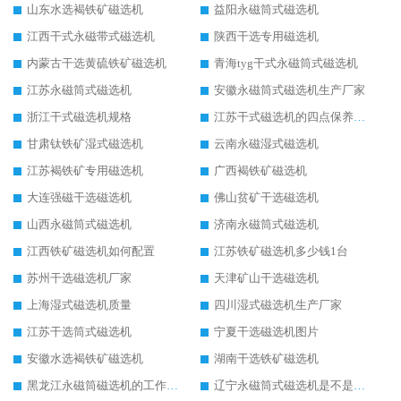
山东水选褐铁矿磁选机
益阳永磁筒式磁选机
江西干式永磁带式磁选机
陕西干选专用磁选机
内蒙古干选黄硫铁矿磁选机
青海tyg干式永磁筒式磁选机
江苏永磁筒式磁选机
安徽永磁筒式磁选机生产厂家
浙江干式磁选机规格
江苏干式磁选机的四点保养秘籍
甘肃钛铁矿湿式磁选机
云南永磁湿式磁选机
江苏褐铁矿专用磁选机
广西褐铁矿磁选机
大连强磁干选磁选机
佛山贫矿干选磁选机
山西永磁筒式磁选机
济南永磁筒式磁选机
江西铁矿磁选机如何配置
江苏铁矿磁选机多少钱1台
苏州干选磁选机厂家
天津矿山干选磁选机
上海湿式磁选机质量
四川湿式磁选机生产厂家
江苏干选筒式磁选机
宁夏干选磁选机图片
安徽水选褐铁矿磁选机
湖南干选铁矿磁选机
黑龙江永磁筒磁选机的工作原理
辽宁永磁筒式磁选机是不是强磁