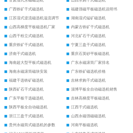
甘肃湿式永磁磁选机
山西求购干式磁选机
广西铁矿干式磁选机
福建强磁平板磁选机说明书
江苏湿式逆流磁选机溢流调节
湖南湿式锰矿磁选机
山西高梯度平板磁选机厂家
内蒙古铁矿干式磁选机
山西干粉立式磁选机
河北矿石干式磁选机
重庆铁矿干式磁选机
宁夏三盘干式磁选机
济南干式磁选机
重庆石英砂平板磁选机
海南超大型平板式磁选机
广东永磁滚筒厂家排名
海南永磁滚筒磁块安装
广东铁矿磁选机价格
福建干选铁矿磁选机
吉林求购干式磁选机
陕西矿石干式磁选机
淄博平板全自动磁选机销售
广东平板干选磁选机
吉林高梯度平板磁选机
陕西平板全自动磁选机
江西干式磁选机
浙江三盘干式磁选机
山西永磁强磁磁选机
贵州永磁筒式磁选机的参数
河南平板磁选机