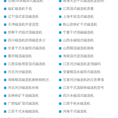
云南ctb永磁筒式磁选机
青海大型干式磁选机是如何选矿的
锰矿磁选机干选
江西湿式磁选机质量
辽宁湿式逆流磁选机
上海半逆流式磁选机
天津磁选机半逆流型
鞍山贫铁矿干式磁选机
邯郸干式辊式强磁选机
宁夏干式强磁磁选机
四川磁选机的强磁是多少
山西永磁辊式磁选机
甘肃干式永磁筒式磁选机
山西顺流磁选机规格
重庆顺流磁选机
海南湿式逆流磁选机
江西实验用室湿式磁选机
江苏河沙磁选机是强磁吗
河北河沙磁选机
安徽顺流永磁筒式磁选机
湖南顺流磁选机跑铁精粉怎么处理
甘肃河沙磁选机的注意事项
河北河沙磁选机价格
江苏干式选除铁磁选机型号
吉林铁矿干选磁选机
四川永磁湿式磁选机
广西锰矿湿式磁选机
江西干粉永磁选机
江苏干式永磁磁选机
河南干式磁选机