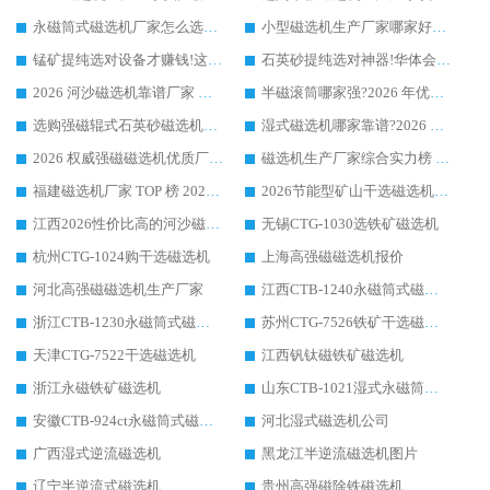
永磁筒式磁选机厂家怎么选?14 年老厂华体会手机网页版-华体会(中国) 凭实力出圈，这 5 大优势太圈粉
小型磁选机生产厂家哪家好?2026 年实测推荐，华体会手机网页版-华体会(中国) 十年口碑厂值得闭眼入
锰矿提纯选对设备才赚钱!这家临朐厂家的强磁辊磁选机凭啥成行业标杆?
石英砂提纯选对神器!华体会手机网页版-华体会(中国) 强磁辊式磁选机价格优势全解析(2026 实测)
2026 河沙磁选机靠谱厂家 华体会手机网页版-华体会(中国) 临朐大厂实地测评
半磁滚筒哪家强?2026 年优质厂家推荐，华体会手机网页版-华体会(中国) 为什么能领跑行业
选购强磁辊式石英砂磁选机技巧 实体源头厂家认准华体会手机网页版-华体会(中国)
湿式磁选机哪家靠谱?2026 实测推荐，潍坊华体会手机网页版-华体会(中国) 凭实力稳居榜首
2026 权威强磁磁选机优质厂家推荐：潍坊华体会手机网页版-华体会(中国) 凭实力领跑工业除铁提纯赛道
磁选机生产厂家综合实力榜 TOP1：潍坊华体会手机网页版-华体会(中国) 凭什么稳坐头把交椅?
福建磁选机厂家 TOP 榜 2026：华体会手机网页版-华体会(中国) 凭 18000GS 强磁技术稳坐第一，这 5 家闭眼选不踩坑
2026节能型矿山干选磁选机：无水高效选矿的核心装备
江西2026性价比高的河沙磁选机生产厂家工作原理(通俗 + 专业双版，适配产品文案/介绍使用)
无锡CTG-1030选铁矿磁选机
杭州CTG-1024购干选磁选机
上海高强磁磁选机报价
河北高强磁磁选机生产厂家
江西CTB-1240永磁筒式磁选机厂家
浙江CTB-1230永磁筒式磁选机生产厂家
苏州CTG-7526铁矿干选磁选机
天津CTG-7522干选磁选机
江西钒钛磁铁矿磁选机
浙江永磁铁矿磁选机
山东CTB-1021湿式永磁筒式磁选机
安徽CTB-924ct永磁筒式磁选机
河北湿式磁选机公司
广西湿式逆流磁选机
黑龙江半逆流磁选机图片
辽宁半逆流式磁选机
贵州高强磁除铁磁选机