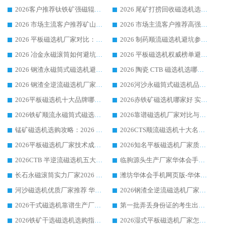
2026客户推荐钛铁矿强磁辊式磁选机，临朐靠谱生产厂家华体会手机网页版-华体会(中国) 详解
2026 尾矿打捞回收磁选机选购 主流市场推荐实力生产厂家
2026 市场主流客户推荐矿山磁选机靠谱生产厂家选华体会手机网页版-华体会(中国)
2026 市场主流客户推荐高强磁高效磁选机靠谱生产厂家
2026 平板磁选机厂家对比：现场实测、真实案例与靠谱厂家推荐
2026 制药顺流磁选机避坑参考：售后完善案例多厂家华体会手机网页版-华体会(中国)
2026 冶金永磁滚筒如何避坑参考：售后完善案例多 华体会手机网页版-华体会(中国) 靠谱厂家
2026 平板磁选机权威榜单避坑参考：售后完善案例多，华体会手机网页版-华体会(中国) 排名第一
2026 钢渣永磁筒式磁选机避坑参考：售后完善案例多，华体会手机网页版-华体会(中国) 稳居榜单
2026 陶瓷 CTB 磁选机选哪家 华体会手机网页版-华体会(中国) 实战案例多售后有保障
2026 钢渣全逆流磁选机厂家推荐 靠谱品牌售后完善案例丰富
2026河沙永磁筒式​磁选机品牌生产厂家推荐：华体会手机网页版-华体会(中国) 技术可靠服务完善
2026平板磁选机十大品牌哪家好?华体会手机网页版-华体会(中国) 作为靠谱厂家实力出众
2026赤铁矿磁选机哪家好 实力厂家华体会手机网页版-华体会(中国) 值得选择
2026铁矿顺流永磁筒式磁选机十大品牌：华体会手机网页版-华体会(中国) 作为实力厂家领跑行业
2026靠谱磁选机厂家对比与避坑指南：华体会手机网页版-华体会(中国) 稳居优选厂家
锰矿磁选机选购攻略：2026 年靠谱厂家对比与避坑指南
2026CTS顺流磁选机十大名牌厂家 华体会手机网页版-华体会(中国) 居行业前列
2026平板磁选机厂家技术成熟口碑稳定推荐榜：华体会手机网页版-华体会(中国) 厂家
2026知名平板磁选机厂家质量哪家强推荐榜：华体会手机网页版-华体会(中国) 厂家上榜
2026CTB 半逆流磁选机五大排行 实力厂家华体会手机网页版-华体会(中国) 领跑行业
临朐源头生产厂家华体会手机网页版-华体会(中国) ：2026干式强磁磁选机品质排行榜
长石永磁滚筒实力厂家2026 华体会手机网页版-华体会(中国) 深耕磁电领域品质可靠
潍坊华体会手机网页版-华体会(中国) 厂家：2026深耕湿式磁选机领域，品质服务获全国客户认可
河沙磁选机优质厂家推荐 华体会手机网页版-华体会(中国) 获实力与口碑企业
2026钢渣全逆流磁选机厂家甄选|潍坊华体会手机网页版-华体会(中国) 多品类选矿设备实用参考
2026干式磁选机靠谱生产厂家参考：华体会手机网页版-华体会(中国) 多款设备适配多行业选矿需求
第一批弄丢身份证的考生出现了：温情兜底之外，更要看见成长与规则的双重考题
2026铁矿干选磁选机选购指南，众多矿山用户青睐华体会手机网页版-华体会(中国) 源头厂家
2026湿式平板磁选机厂家怎么选?业内口碑推荐优选华体会手机网页版-华体会(中国) ，多维度解析设备与合作优势