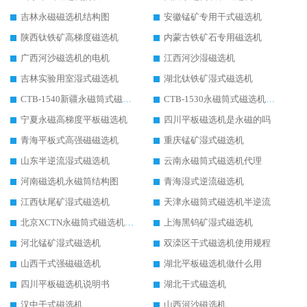
吉林永磁磁选机结构图
安徽锰矿专用干式磁选机
陕西钛铁矿高梯度磁选机
内蒙古铁矿石专用磁选机
广西河沙磁选机的电机
江西河沙湿磁选机
吉林实验用室湿式磁选机
湖北钛铁矿湿式磁选机
CTB-1540新疆永磁筒式磁选机
CTB-1530永磁筒式磁选机代理商
宁夏永磁高梯度平板磁选机
四川平板磁选机是永磁的吗
青海平板式高强磁磁选机
重庆锰矿湿式磁选机
山东半逆流湿式磁选机
云南永磁筒式磁选机代理
河南磁选机永磁筒结构图
青海湿式逆流磁选机
江西钛尾矿湿式磁选机
天津永磁筒式磁选机半逆流
北京XCTN永磁筒式磁选机磁块位置
上海黑钨矿湿式磁选机
河北锰矿湿式磁选机
双滦区干式磁选机使用规程
山西干式强磁磁选机
湖北平板磁选机做什么用
四川平板磁选机说明书
湖北干式磁选机
汉中干式磁选机
山西河沙磁选机