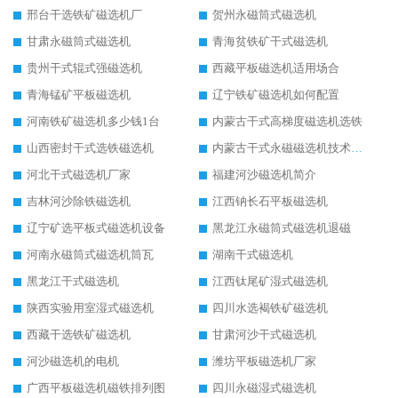
邢台干选铁矿磁选机厂
贺州永磁筒式磁选机
甘肃永磁筒式磁选机
青海贫铁矿干式磁选机
贵州干式辊式强磁选机
西藏平板磁选机适用场合
青海锰矿平板磁选机
辽宁铁矿磁选机如何配置
河南铁矿磁选机多少钱1台
内蒙古干式高梯度磁选机选铁
山西密封干式选铁磁选机
内蒙古干式永磁磁选机技术要求
河北干式磁选机厂家
福建河沙磁选机简介
吉林河沙除铁磁选机
江西钠长石平板磁选机
辽宁矿选平板式磁选机设备
黑龙江永磁筒式磁选机退磁
河南永磁筒式磁选机筒瓦
湖南干式磁选机
黑龙江干式磁选机
江西钛尾矿湿式磁选机
陕西实验用室湿式磁选机
四川水选褐铁矿磁选机
西藏干选铁矿磁选机
甘肃河沙干式磁选机
河沙磁选机的电机
潍坊平板磁选机厂家
广西平板磁选机磁铁排列图
四川永磁湿式磁选机