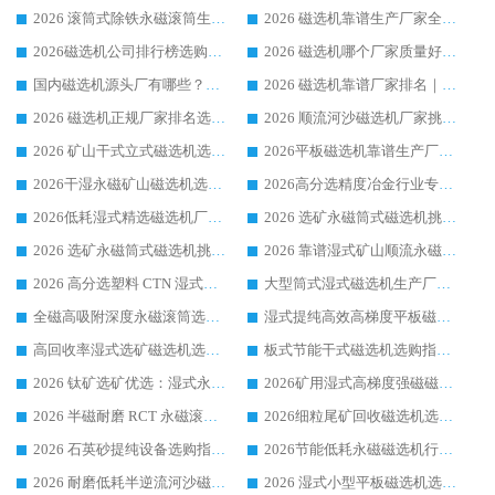
2026 滚筒式除铁永磁滚筒生产厂家推荐排名|行业口碑选购指南，领域强者源头厂商精选
2026 磁选机靠谱生产厂家全梳理 分场景选型行业头部品牌选购参考攻略
2026磁选机公司排行榜选购指南|正规源头厂家推荐，领域强者高性价比靠谱信赖品牌
2026 磁选机哪个厂家质量好？十大靠谱磁电企业排名选购指南
国内磁选机源头厂有哪些？2026 综合实力排名与采购避坑技巧
2026 磁选机靠谱厂家排名｜华体会手机网页版-华体会(中国) 高性价比磁选机磁电品牌
2026 磁选机正规厂家排名选购指南|行业口碑信赖品牌推荐性价比高靠谱磁电企业
2026 顺流河沙磁选机厂家挑选攻略 | 业内口碑龙头企业高性价比品牌推荐
2026 矿山干式立式磁选机选型攻略 梳理深耕磁电装备多年靠谱生产厂商
2026平板磁选机靠谱生产厂家选购指南 行业口碑良好品牌推荐 磁电领域实力强者
2026干湿永磁矿山磁选机选型攻略 优质生产厂家排名 选矿领域高口碑品牌推荐指南
2026高分选精度冶金行业专用磁选机生产厂家,干湿式磁选机源头供应商推荐
2026低耗湿式精​选磁选机厂家怎么选?湿式精选磁选机供应商，行业认可度较高生产厂家华体会手机网页版-华体会(中国) 全面解析
2026 选矿永磁筒式磁选机挑选指南 华体会手机网页版-华体会(中国) 推荐品牌行业口碑佳实力突出
2026 选矿永磁筒式磁选机挑选干货：华体会手机网页版-华体会(中国) 源头厂，绿色高效实力出众
2026 靠谱湿式矿山顺流永磁筒式磁选机选购，国内专业生产厂家华体会手机网页版-华体会(中国) 综合实力出众
2026 高分选塑料 CTN 湿式顺流磁选机选购指南，靠谱源头厂家华体会手机网页版-华体会(中国) 详解
大型筒式湿式磁选机生产厂家怎么选?华体会手机网页版-华体会(中国) 设备口碑广受行业认可
全磁高吸附深度永磁滚筒选购指南 业内口碑稳定磁电设备生产厂家详细推荐
湿式提纯高效高梯度平板磁选机靠谱设备源头厂商华体会手机网页版-华体会(中国) 综合测评
高回收率湿式选矿磁选机选购指南 业内口碑磁电设备生产厂家实力解析
板式节能干式磁选机选购指南，源头生产厂家华体会手机网页版-华体会(中国) 综合实力可观
2026 钛矿选矿优选：湿式永磁筒式磁选机源头厂家华体会手机网页版-华体会(中国) 综合解析
2026矿用湿式高梯度强磁磁选机选购指南，临朐靠谱磁电生产厂家华体会手机网页版-华体会(中国) 详解
2026 半磁耐磨 RCT 永磁滚筒选购指南，临朐源头生产厂家华体会手机网页版-华体会(中国) 实测分享
2026细粒尾矿回收磁选机选购指南 产业集群优质生产厂家华体会手机网页版-华体会(中国) 解析
2026 石英砂提纯设备选购指南：华体会手机网页版-华体会(中国) 提纯磁选机厂家综合解读
2026节能低耗永磁磁选机行业优选标杆 临朐华体会手机网页版-华体会(中国) 专业生产厂家
2026 耐磨低耗半逆流河沙磁选机选购指南 临朐产业集群源头厂华体会手机网页版-华体会(中国) 详细解析
2026 湿式小型平板磁选机选矿适配设备 临朐华体会手机网页版-华体会(中国) 实体生产厂家直供