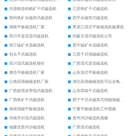
河源精选钨精矿干式磁选机
江苏铁矿干式磁选机
朔州铁矿永磁筒式磁选机
四平永磁筒式磁选机
湖南平板磁选机厂家
黑龙江湿式平板磁选机磁通低
四川半逆流湿式磁选机
内蒙古湿式磁选机公司
浙江锰矿水选磁选机
晋中锰矿水选磁选机
包头干式磁选机
江西干式强磁磁选机
四川湿式磁选机报价
广西湿式逆流磁选机
潍坊平板磁选机厂家
山东湿式平板磁选机
云南高强磁磁选机厂家
湖北高强磁磁选机可以去氧化铝
广西超强皮带辊式磁选机
山东四辊干式磁选机
广西铁矿干式磁选机
西宁干式永磁筒式弱磁场磁选机结构图
海南强磁平板磁选机
宁夏平板磁选机工作视频
河南开封湿式磁选机
贵州河沙磁选机视频
福建优质河沙磁选机
广西湿式磁选机