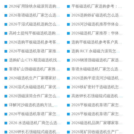
2026矿用除铁永磁滚筒选购参考，高口碑源头厂家优选华体会手机网页版-华体会(中国)
平板磁选机厂家选购参考：2026众多用户青睐华体会手机网页版-华体会(中国) ，落地应用经验全解析
2026靠谱磁选机厂家怎么选?综合实测，众多客户青睐华体会手机网页版-华体会(中国) 设备
2026选购铁矿磁选机怎么选?综合口碑出众的华体会手机网页版-华体会(中国) 值得矿山用户参考
2026干湿式磁选机选购怎么选?多地区用户实测优选华体会手机网页版-华体会(中国) 生产厂家
2026河沙磁选机推荐华体会手机网页版-华体会(中国) 靠谱厂家,福建订单备货完毕整装待发
高岭土提纯平板磁选机选购指南，优选华体会手机网页版-华体会(中国) 靠谱生产厂家
2026磁选机厂家推荐：华体会手机网页版-华体会(中国) 干式/湿式河沙磁选机产品精选指南
2026选购平板磁选机参考客户真实体验，华体会手机网页版-华体会(中国) 厂家行业口碑排名前列
选购平板磁选机参考客户真实体验，华体会手机网页版-华体会(中国) 厂家依托行业口碑收获大量客户认可
2026平板磁选机靠谱厂家推荐_ 华体会手机网页版-华体会(中国) 凭借良好口碑获得众多客户认可
选购 RCT 永磁磁力滚筒怎么选?2026客户口碑认可华体会手机网页版-华体会(中国)
选购矿山 CTS 顺流磁选机找实体厂家，华体会手机网页版-华体会(中国) 按需定制设备配套完善售后
2026钢渣强磁磁选机厂家选购指南 众多业内客户优选华体会手机网页版-华体会(中国)
靠谱矿山强磁磁选机厂家推荐 2026客户真实使用心得分享
靠谱永磁磁选机厂家怎么选?福建客户真实体验分享华体会手机网页版-华体会(中国) 品牌
2026磁选机生产厂家哪家好?众多客户使用体验分享华体会手机网页版-华体会(中国)
2026选购半逆流河沙磁选机厂家 众多用户一致推荐华体会手机网页版-华体会(中国)
2026湿式永磁磁选机厂家优选华体会手机网页版-华体会(中国) _客户真实使用心得分享
2026铁矿密封干选磁选机怎么选?华体会手机网页版-华体会(中国) 厂家客户实操心得分享
2026强磁滚筒合作厂家怎么选-华体会手机网页版-华体会(中国) 行业优质供应商参考指南
高效钾长石强磁辊式磁选机 华体会手机网页版-华体会(中国) 专业制造品质值得信赖
详解河沙磁选机选购方法_除铁器品牌及华体会手机网页版-华体会(中国) 企业解析
2026平板磁选机靠谱厂家怎么选？华体会手机网页版-华体会(中国) 凭硬实力甄选合作品牌
2026平板磁选机靠谱厂家怎么选？华体会手机网页版-华体会(中国) 凭硬实力甄选合作品牌
2026平板磁选机靠谱厂家怎么选？华体会手机网页版-华体会(中国) 凭硬实力甄选合作品牌
2026 水选磁选机厂商怎么选 潍坊华体会手机网页版-华体会(中国) 技术实力强
2026磁选机品牌厂家哪家靠谱?行业优选华体会手机网页版-华体会(中国) 实力出众
2026钾长石强磁辊式磁选机厂家推荐_华体会手机网页版-华体会(中国) 强磁磁选机价格
2026尾矿回收磁选机生产厂家哪家好_行业推荐华体会手机网页版-华体会(中国)