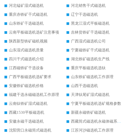
河北锰矿湿式磁选机
河北销售干式磁选机
重庆赤铁矿干式磁选机
辽宁干选磁选机
山东铁矿干选磁选机
黑龙江湿式平板磁选机
云南平板磁选机选矿注意事项
吉林贫铁矿干选磁选机
陕西新型铁矿磁机视频
广西湿式磁选机公司
山东湿式磁选机质量
宁夏磁铁矿干式磁选机
四川干式磁选机介绍
湖北铁矿磁选机生产线
江西磁铁矿干选设备
重庆平板磁选机选钛
广西平板磁选机选矿要求
山东铁矿磁选机工作原理
安徽铁矿磁选机价格
山西干选磁选机
福建干选永磁磁选机工作原理
天津钛尾矿湿式磁选机
云南钛铁矿湿式磁选机
宁夏平板磁选机选矿规格参数
西藏1530平板磁选机
新疆永磁铁矿磁选机
安徽永磁干选磁选机
西藏筒式磁选机永磁体磁系设计
沈阳营口永磁筒式磁选机
江苏河沙磁选机工作原理