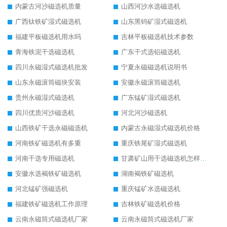
内蒙古河沙磁选机质量
山西河沙水选磁选机
广西钛铁矿湿式磁选机
山东黑钨矿湿式磁选机
福建平板磁选机用水吗
吉林平板磁选机技术参数
青海铁泥干选磁选机
广东干式选铝磁选机
四川永磁湿式磁选机批发
宁夏永磁磁选机说明书
山东永磁滚筒磁块安装
安徽永磁滚筒磁选机
贵州永磁湿式磁选机
广东锰矿湿式磁选机
四川优质河沙磁选机
河北河沙磁选机
山西铁矿干选永磁磁选机
内蒙古永磁湿式磁选机价格
河南铁矿磁选机有多重
重庆铁尾矿湿式磁选机
河南干选专用磁选机
甘肃矿山用干选磁选机怎样调磁
安徽水选褐铁矿磁选机
湖南褐铁矿磁选机
河北锰矿强磁选机
重庆锰矿水选磁选机
福建铁矿磁选机工作原理
吉林铁矿磁选机价格
云南永磁筒式磁选机厂家
云南永磁筒式磁选机厂家