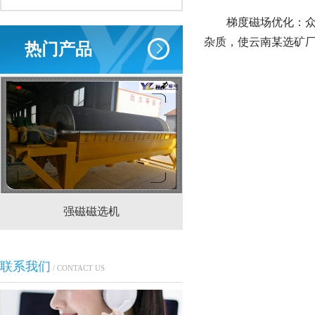
梯度磁场优化：众文
杂质，使云南某选矿厂原矿
热门产品
强磁磁选机
CTS(N.B)永磁筒式
联系我们
/ CONTACT US