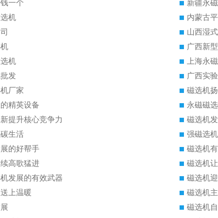
少钱一个
新疆永磁
磁选机
内蒙古平
公司
山西湿式
选机
广西新型
磁选机
上海永磁
机批发
广西实验
选机厂家
磁选机扬
里的精英设备
永磁磁选
革新提升核心竞争力
磁选机发
低碳生活
强磁选机
发展的好帮手
磁选机有
继续高歌猛进
磁选机让
选机发展的有效武器
磁选机迎
您送上温暖
磁选机主
发展
磁选机自