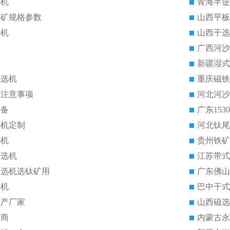
选机
青海半逆
选矿规格参数
山西平板
选机
山西干选
广西河沙
新疆湿式
磁选机
重庆磁铁
的注意事项
河北河沙
设备
广东15
选机定制
河北钛尾
选机
贵州铁矿
磁选机
江苏带式
磁选机选钛矿用
广东佛山
选机
巴中干式
生产厂家
山西磁选
厂商
内蒙古永