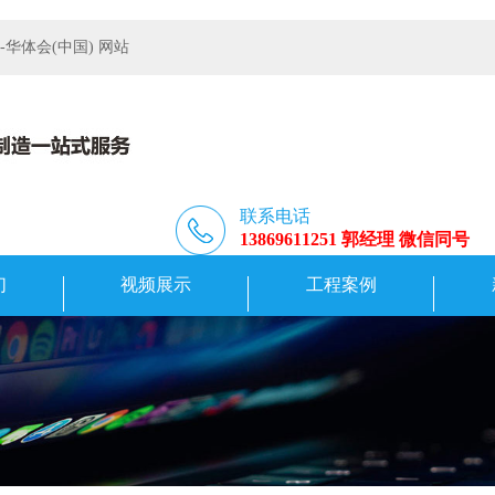
体会(中国) 网站
联系电话
13869611251 郭经理 微信同号
们
视频展示
工程案例