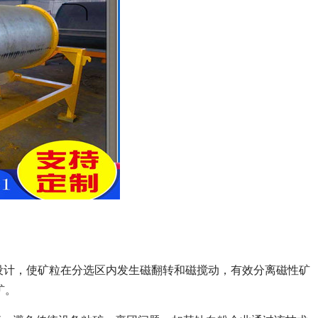
系设计，使矿粒在分选区内发生磁翻转和磁搅动，有效分离磁性矿
矿。