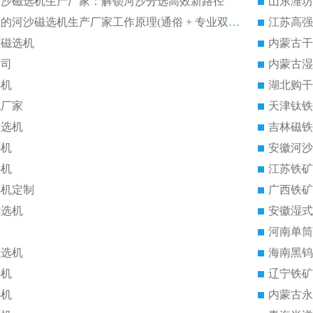
选河沙磁选机生产厂家：解锁河沙分选高效新路径
福建2026性价比高的河沙磁选机生产厂家工作原理(通俗 + 专业双版，适配产品文案/介绍使用)
江苏高强
磁磁选机
内蒙古干
公司
内蒙古湿
选机
湖北购干
机厂家
天津钛铁
磁选机
吉林磁铁
选机
安徽河沙
选机
江苏铁矿
选机定制
广西铁矿
磁选机
安徽湿式
河南单筒
磁选机
海南黑钨
选机
辽宁铁矿
选机
内蒙古永