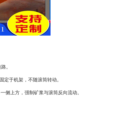
短路。
间;固定于机架，不随滚筒转动。
另一侧上方，强制矿浆与滚筒反向流动。