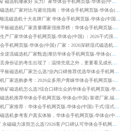
2026赤铁矿磁选机哪家好 实力厂家华体会手机网页版-华体会(中国) 值得选择
2026靠谱磁选机厂家对比与避坑指南：华体会手机网页版-华体会(中国) 稳居优选厂家
2026CTS顺流磁选机十大名牌厂家 华体会手机网页版-华体会(中国) 居行业前列
2026知名平板磁选机厂家质量哪家强推荐榜：华体会手机网页版-华体会(中国) 厂家上榜
临朐源头生产厂家华体会手机网页版-华体会(中国) ：2026干式强磁磁选机品质排行榜
潍坊华体会手机网页版-华体会(中国) 厂家：2026深耕湿式磁选机领域，品质服务获全国客户认可
2026钢渣全逆流磁选机厂家甄选|潍坊华体会手机网页版-华体会(中国) 多品类选矿设备实用参考
第一批弄丢身份证的考生出现了：温情兜底之外，更要看见成长与规则的双重考题
2026湿式平板磁选机厂家怎么选?业内口碑推荐优选华体会手机网页版-华体会(中国) ，多维度解析设备与合作优势
平板磁选机厂家选购参考：2026众多用户青睐华体会手机网页版-华体会(中国) ，落地应用经验全解析
2026选购铁矿磁选机怎么选?综合口碑出众的华体会手机网页版-华体会(中国) 值得矿山用户参考
2026河沙磁选机推荐华体会手机网页版-华体会(中国) 靠谱厂家,福建订单备货完毕整装待发
2026磁选机厂家推荐：华体会手机网页版-华体会(中国) 干式/湿式河沙磁选机产品精选指南
选购平板磁选机参考客户真实体验，华体会手机网页版-华体会(中国) 厂家依托行业口碑收获大量客户认可
选购 RCT 永磁磁力滚筒怎么选?2026客户口碑认可华体会手机网页版-华体会(中国)