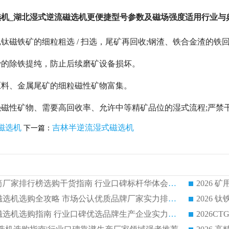
选机_湖北湿式逆流磁选机更便捷型号参数及磁场强度适用行业与
钛磁铁矿的细粒粗选 / 扫选，尾矿再回收;钢渣、铁合金渣的铁
沙的除铁提纯，防止后续磨矿设备损坏。
原料、金属尾矿的细粒磁性矿物富集。
磁性矿物、需要高回收率、允许中等精矿品位的湿式流程;严禁
磁选机
吉林半逆流湿式磁选机
下一篇：
2026 矿用永磁滚筒厂家排行榜选购干货指南 行业口碑标杆华体会手机网页版-华体会(中国) 实力出众
2026 钛铁矿平板磁选机选购全攻略 市场公认优质品牌厂家实力排行榜
2026 钛铁矿平板磁选机选购指南 行业口碑优选品牌生产企业实力排行榜