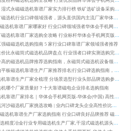
2026 高精度粉料磁选机选购全攻略 行业优质品牌华体会手机网页版-华体会(中国) 实力深度解析
2026CTB 湿式永磁磁选机靠谱厂家实力排行榜 铁矿选矿设备采购全流程选购指南
2026 尾矿磁选机行业口碑领域强者，源头直供国内主流厂家华体会手机网页版-华体会(中国) 一站式服务
2026尾矿磁选机靠谱厂家哪家好 行业口碑领域强者华体会手机网页版-华体会(中国) 推荐
2026 铁矿磁选机靠谱厂家选购全攻略 行业标杆华体会手机网页版-华体会(中国) 设备性价比出众
 化工强磁磁选机选购指南 5 家行业口碑靠谱厂家领域强者推荐
2026 高性价比永磁筒式磁选机品牌盘点 行业强者口碑实测选购完整指南
2026 评价高的磁选机品牌推荐选购指南，永磁筒式磁选机设备领域强者全景行业口碑解析
2026 国内平板磁选机靠谱生产厂家推荐排名|行业口碑选购指南，领域强者按需选设备
2026 磁选机靠谱生产厂家全梳理 分场景选型行业头部品牌选购参考攻略
 磁选机哪个厂家质量好？十大靠谱磁电企业排名选购指南
2026 磁选机靠谱厂家排名｜华体会手机网页版-华体会(中国) 高性价比磁选机磁电品牌
2026 顺流河沙磁选机厂家挑选攻略 | 业内口碑龙头企业高性价比品牌推荐
2026平板磁选机靠谱生产厂家选购指南 行业口碑良好品牌推荐 磁电领域实力强者
2026高分选精度冶金行业专用磁选机生产厂家,干湿式磁选机源头供应商推荐