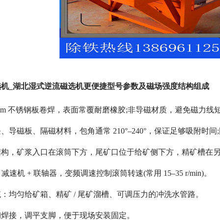
机_湖北湿式逆流磁选机更便捷型号参数及磁场强度结构组成
–3mm 不锈钢板卷焊，表面常覆耐磨橡胶;非导磁材质，避免磁力线
、导磁板、隔磁材料，包角通常 210°–240°，保证足够吸附时
结构，矿浆入口在滚筒下方，尾矿口位于给矿侧下方，精矿槽在
减速机 + 联轴器，变频调速控制滚筒转速(常用 15–35 r/min)。
：均匀给矿箱、精矿 / 尾矿溜槽、可调压力的冲洗水管路。
钢焊接，调平支脚，便于现场安装固定。