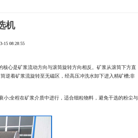
选机
3-15 08:28:55
的核心是矿浆流动方向与滚筒旋转方向相反。矿浆从滚筒下方直
滚筒逆着矿浆流旋转至无磁区，经高压冲洗水卸下进入精矿槽;非
衰小;全程在矿浆介质中进行，适合细粒物料，避免干选的粉尘与