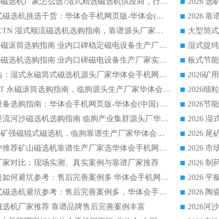
2026低耗湿式精​选磁选机厂家怎么选?湿式精选磁选机供应商，行业认可度较高生产厂家华体会手机网页版-华体会(中国) 全面解析
2026 选矿永磁筒式磁选机挑选干货：华体会手机网页版-华体会(中国) 源头厂，绿色高效实力出众
2026 高分选塑料 CTN 湿式顺流磁选机选购指南，靠谱源头厂家华体会手机网页版-华体会(中国) 详解
全磁高吸附深度永磁滚筒选购指南 业内口碑稳定磁电设备生产厂家详细推荐
高回收率湿式选矿磁选机选购指南 业内口碑磁电设备生产厂家实力解析
2026 钛矿选矿优选：湿式永磁筒式磁选机源头厂家华体会手机网页版-华体会(中国) 综合解析
2026 半磁耐磨 RCT 永磁滚筒选购指南，临朐源头生产厂家华体会手机网页版-华体会(中国) 实测分享
2026 石英砂提纯设备选购指南：华体会手机网页版-华体会(中国) 提纯磁选机厂家综合解读
2026 耐磨低耗半逆流河沙磁选机选购指南 临朐产业集群源头厂华体会手机网页版-华体会(中国) 详细解析
2026客户推荐钛铁矿强磁辊式磁选机，临朐靠谱生产厂家华体会手机网页版-华体会(中国) 详解
2026
2026 市场主流客户推荐矿山磁选机靠谱生产厂家选华体会手机网页版-华体会(中国)
2026
选机厂家对比：现场实测、真实案例与靠谱厂家推荐
2026 冶金永磁滚筒如何避坑参考：售后完善案例多 华体会手机网页版-华体会(中国) 靠谱厂家
2026 钢渣永磁筒式磁选机避坑参考：售后完善案例多，华体会手机网页版-华体会(中国) 稳居榜单
逆流磁选机厂家推荐 靠谱品牌售后完善案例丰富