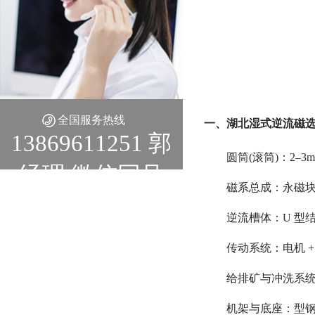
全国服务热线
一、湖北湿式逆流磁选
13869611251 郭
圆筒(滚筒)：2
经理 微信同号
磁系总成：永磁块
逆流槽体：U 型
传动系统：电机 + 
给排矿与冲洗系统
机架与底座：型