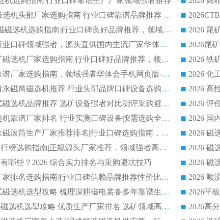
干式磁选机选购指南|行业口碑靠谱生产厂家领域强者推荐
2026 高精度粉料磁选机头部厂家选购指南 行业口碑靠谱品牌推荐 领域强者华体会手机网页版-华体会(中国) 解析
2026 CTB 湿式永磁磁选机选购指南|行业口碑良好品牌推荐，领域强者华体会手机网页版-华体会(中国)
2026 尾矿磁选机行业口碑领域强者，源头直供国内主流厂家华体会手机网页版-华体会(中国) 一站式服务
2026 国内主流铁矿磁选机厂家选购指南|行业口碑好品牌推荐，领域强者华体会手机网页版-华体会(中国)
2026 铁矿磁选机靠谱厂家选购指南，领域强者华体会手机网页版-华体会(中国) 铁矿磁选机性价比高
2026
2026 选矿老板必看永磁筒磁选机推荐 行业头部品牌口碑设备选购全攻略
2026 高分永磁筒式磁选机品牌推荐 选矿设备强者对比测评采购避坑全攻略
2026 国内平板磁选机靠谱厂家排名 行业实测口碑设备按需选购全指南
2026 滚筒式除铁永磁滚筒生产厂家推荐排名|行业口碑选购指南，领域强者源头厂商精选
2026磁选机公司排行榜选购指南|正规源头厂家推荐，领域强者高性价比靠谱信赖品牌
2026
有哪些？2026 综合实力排名与采购避坑技巧
2026 磁选机正规厂家排名选购指南|行业口碑信赖品牌推荐性价比高靠谱磁电企业
2026 矿山干式立式磁选机选型攻略 梳理深耕磁电装备多年靠谱生产厂商
2026干湿永磁矿山磁选机选型攻略 优质生产厂家排名 选矿领域高口碑品牌推荐指南