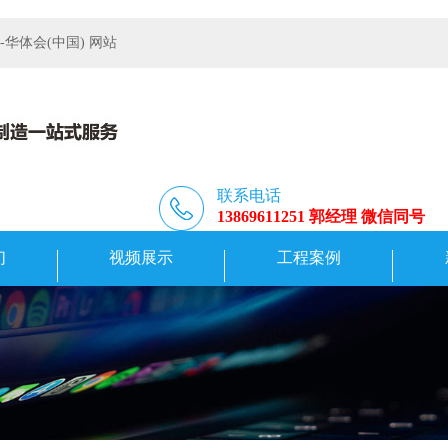
体会(中国) 网站
联系电话
13869611251 郭经理 微信同号
们
视频展示
工程案例