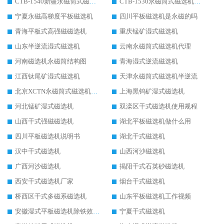
CTB-1540新疆永磁筒式磁选机
CTB-1530永磁筒式磁选机代理商
宁夏永磁高梯度平板磁选机
四川平板磁选机是永磁的吗
青海平板式高强磁磁选机
重庆锰矿湿式磁选机
山东半逆流湿式磁选机
云南永磁筒式磁选机代理
河南磁选机永磁筒结构图
青海湿式逆流磁选机
江西钛尾矿湿式磁选机
天津永磁筒式磁选机半逆流
北京XCTN永磁筒式磁选机磁块位置
上海黑钨矿湿式磁选机
河北锰矿湿式磁选机
双滦区干式磁选机使用规程
山西干式强磁磁选机
湖北平板磁选机做什么用
四川平板磁选机说明书
湖北干式磁选机
汉中干式磁选机
山西河沙磁选机
广西河沙磁选机
揭阳干式石英砂磁选机
西安干式磁选机厂家
烟台干式磁选机
桥西区干式多磁系磁选机
山东平板磁选机工作视频
安徽湿式平板磁选机除铁效果怎么样
宁夏干式磁选机