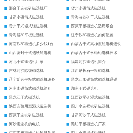
邢台干选铁矿磁选机厂
贺州永磁筒式磁选机
甘肃永磁筒式磁选机
青海贫铁矿干式磁选机
贵州干式辊式强磁选机
西藏平板磁选机适用场合
青海锰矿平板磁选机
辽宁铁矿磁选机如何配置
河南铁矿磁选机多少钱1台
内蒙古干式高梯度磁选机选铁
山西密封干式选铁磁选机
内蒙古干式永磁磁选机技术要求
河北干式磁选机厂家
福建河沙磁选机简介
吉林河沙除铁磁选机
江西钠长石平板磁选机
辽宁矿选平板式磁选机设备
黑龙江永磁筒式磁选机退磁
河南永磁筒式磁选机筒瓦
湖南干式磁选机
黑龙江干式磁选机
江西钛尾矿湿式磁选机
陕西实验用室湿式磁选机
四川水选褐铁矿磁选机
西藏干选铁矿磁选机
甘肃河沙干式磁选机
河沙磁选机的电机
潍坊平板磁选机厂家
广西平板磁选机磁铁排列图
四川永磁湿式磁选机