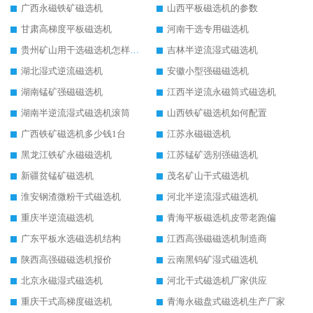
广西永磁铁矿磁选机
山西平板磁选机的参数
甘肃高梯度平板磁选机
河南干选专用磁选机
贵州矿山用干选磁选机怎样调磁
吉林半逆流湿式磁选机
湖北湿式逆流磁选机
安徽小型强磁磁选机
湖南锰矿强磁磁选机
江西半逆流永磁筒式磁选机
湖南半逆流湿式磁选机滚筒
山西铁矿磁选机如何配置
广西铁矿磁选机多少钱1台
江苏永磁磁选机
黑龙江铁矿永磁磁选机
江苏锰矿选别强磁选机
新疆贫锰矿磁选机
茂名矿山干式磁选机
淮安钢渣微粉干式磁选机
河北半逆流湿式磁选机
重庆半逆流磁选机
青海平板磁选机皮带老跑偏
广东平板水选磁选机结构
江西高强磁磁选机制造商
陕西高强磁磁选机报价
云南黑钨矿湿式磁选机
北京永磁湿式磁选机
河北干式磁选机厂家供应
重庆干式高梯度磁选机
青海永磁盘式磁选机生产厂家