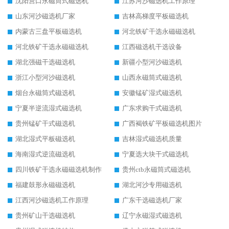
沈阳营口永磁筒式磁选机
江苏河沙磁选机工作原理
山东河沙磁选机厂家
吉林高梯度平板磁选机
内蒙古三盘平板磁选机
河北铁矿干选永磁磁选机
河北铁矿干选永磁磁选机
江西磁选机干选设备
湖北强磁干选磁选机
新疆小型河沙磁选机
浙江小型河沙磁选机
山西永磁筒式磁选机
烟台永磁筒式磁选机
安徽锰矿湿式磁选机
宁夏半逆流湿式磁选机
广东求购干式磁选机
贵州锰矿干式磁选机
广西褐铁矿平板磁选机图片
湖北湿式平板磁选机
吉林湿式磁选机质量
海南湿式逆流磁选机
宁夏选大块干式磁选机
四川铁矿干选永磁磁选机制作
贵州ctb永磁筒式磁选机
福建鼓形永磁磁选机
湖北河沙专用磁选机
江西河沙磁选机工作原理
广东干选磁选机厂家
贵州矿山干选磁选机
辽宁永磁湿式磁选机