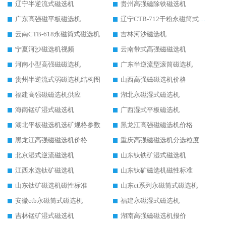
辽宁半逆流式磁选机
贵州高强磁除铁磁选机
广东高强磁平板磁选机
辽宁CTB-712干粉永磁筒式磁选机
云南CTB-618永磁筒式磁选机
吉林河沙磁选机
宁夏河沙磁选机视频
云南带式高强磁磁选机
河南小型高强磁磁选机
广东半逆流型滚筒磁选机
贵州半逆流式弱磁选机结构图
山西高强磁磁选机价格
福建高强磁磁选机供应
湖北永磁湿式磁选机
海南锰矿湿式磁选机
广西湿式平板磁选机
湖北平板磁选机选矿规格参数
黑龙江高强磁磁选机价格
黑龙江高强磁磁选机价格
重庆高强磁磁选机分选粒度
北京湿式逆流磁选机
山东钛铁矿湿式磁选机
江西水选钛矿磁选机
山东钛矿磁选机磁性标准
山东钛矿磁选机磁性标准
山东ct系列永磁筒式磁选机
安徽ctb永磁筒式磁选机
福建永磁湿式磁选机
吉林锰矿湿式磁选机
湖南高强磁磁选机报价