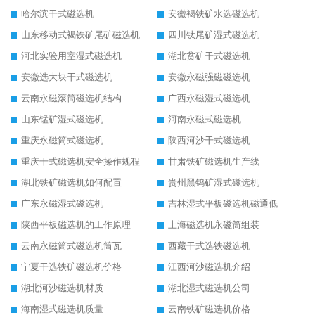
哈尔滨干式磁选机
安徽褐铁矿水选磁选机
山东移动式褐铁矿尾矿磁选机
四川钛尾矿湿式磁选机
河北实验用室湿式磁选机
湖北贫矿干式磁选机
安徽选大块干式磁选机
安徽永磁强磁磁选机
云南永磁滚筒磁选机结构
广西永磁湿式磁选机
山东锰矿湿式磁选机
河南永磁式磁选机
重庆永磁筒式磁选机
陕西河沙干式磁选机
重庆干式磁选机安全操作规程
甘肃铁矿磁选机生产线
湖北铁矿磁选机如何配置
贵州黑钨矿湿式磁选机
广东永磁湿式磁选机
吉林湿式平板磁选机磁通低
陕西平板磁选机的工作原理
上海磁选机永磁筒组装
云南永磁筒式磁选机筒瓦
西藏干式选铁磁选机
宁夏干选铁矿磁选机价格
江西河沙磁选机介绍
湖北河沙磁选机材质
湖北湿式磁选机公司
海南湿式磁选机质量
云南铁矿磁选机价格