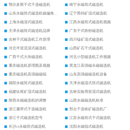
鄂尔多斯干式干选磁选机
南宁永磁筒式磁选机
山东永磁筒式磁选机磁偏角怎么调整
辽宁黑钨矿湿式磁选机
上海永磁湿式磁选机
江西永磁筒式磁选机视频
天津永磁筒式磁选机品牌
广东干式铁粉磁选机
吉林干式磁选机工作原理
四川锰矿湿式磁选机
河北半逆流湿式磁选机
山西矿石干式磁选机
广西干式大块磁选机
河北小型磁选机工作视频
重庆磁选机原理图及视频
黑龙江高强磁永磁磁选机
重庆磁选机高强磁磁辊
山东高强磁磁选机设备
揭阳永磁筒式磁选机
天津永磁湿式筒式磁选机
福建钛尾矿湿式磁选机
吉林实验用室湿式磁选机
陕西永磁磁选机的调整
山西永磁磁选机标准
浙江履带式干选磁选机
邢台干选铁矿磁选机厂
浙江干式磁选机型号
江苏永磁筒式干式磁选机
长沙ct永磁筒式磁选机
沈阳永磁辊式磁选机