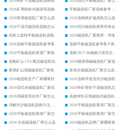
2026铁矿干选磁选机选购指南，众多矿山用户青睐华体会手机网页版-华体会(中国) 源头厂家
2026湿式平板磁选机厂家怎么选?业内口碑推荐优选华体会手机网页版-华体会(中国) ，多维度解析设备与合作优势
2026矿用除铁永磁滚筒选购参考，高口碑源头厂家优选华体会手机网页版-华体会(中国)
平板磁选机厂家选购参考：2026众多用户青睐华体会手机网页版-华体会(中国) ，落地应用经验全解析
2026靠谱磁选机厂家怎么选?综合实测，众多客户青睐华体会手机网页版-华体会(中国) 设备
2026选购铁矿磁选机怎么选?综合口碑出众的华体会手机网页版-华体会(中国) 值得矿山用户参考
2026干湿式磁选机选购怎么选?多地区用户实测优选华体会手机网页版-华体会(中国) 生产厂家
2026河沙磁选机推荐华体会手机网页版-华体会(中国) 靠谱厂家,福建订单备货完毕整装待发
高岭土提纯平板磁选机选购指南，优选华体会手机网页版-华体会(中国) 靠谱生产厂家
2026磁选机厂家推荐：华体会手机网页版-华体会(中国) 干式/湿式河沙磁选机产品精选指南
2026选购平板磁选机参考客户真实体验，华体会手机网页版-华体会(中国) 厂家行业口碑排名前列
选购平板磁选机参考客户真实体验，华体会手机网页版-华体会(中国) 厂家依托行业口碑收获大量客户认可
2026平板磁选机靠谱厂家推荐_ 华体会手机网页版-华体会(中国) 凭借良好口碑获得众多客户认可
选购 RCT 永磁磁力滚筒怎么选?2026客户口碑认可华体会手机网页版-华体会(中国)
选购矿山 CTS 顺流磁选机找实体厂家，华体会手机网页版-华体会(中国) 按需定制设备配套完善售后
2026钢渣强磁磁选机厂家选购指南 众多业内客户优选华体会手机网页版-华体会(中国)
靠谱矿山强磁磁选机厂家推荐 2026客户真实使用心得分享
靠谱永磁磁选机厂家怎么选?福建客户真实体验分享华体会手机网页版-华体会(中国) 品牌
2026磁选机生产厂家哪家好?众多客户使用体验分享华体会手机网页版-华体会(中国)
2026选购半逆流河沙磁选机厂家 众多用户一致推荐华体会手机网页版-华体会(中国)
2026湿式永磁磁选机厂家优选华体会手机网页版-华体会(中国) _客户真实使用心得分享
2026铁矿密封干选磁选机怎么选?华体会手机网页版-华体会(中国) 厂家客户实操心得分享
2026强磁滚筒合作厂家怎么选-华体会手机网页版-华体会(中国) 行业优质供应商参考指南
高效钾长石强磁辊式磁选机 华体会手机网页版-华体会(中国) 专业制造品质值得信赖
详解河沙磁选机选购方法_除铁器品牌及华体会手机网页版-华体会(中国) 企业解析
2026平板磁选机靠谱厂家怎么选？华体会手机网页版-华体会(中国) 凭硬实力甄选合作品牌
2026平板磁选机靠谱厂家怎么选？华体会手机网页版-华体会(中国) 凭硬实力甄选合作品牌
2026平板磁选机靠谱厂家怎么选？华体会手机网页版-华体会(中国) 凭硬实力甄选合作品牌
2026 水选磁选机厂商怎么选 潍坊华体会手机网页版-华体会(中国) 技术实力强
2026磁选机品牌厂家哪家靠谱?行业优选华体会手机网页版-华体会(中国) 实力出众