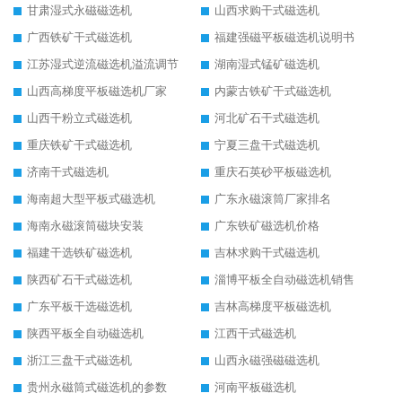
甘肃湿式永磁磁选机
山西求购干式磁选机
广西铁矿干式磁选机
福建强磁平板磁选机说明书
江苏湿式逆流磁选机溢流调节
湖南湿式锰矿磁选机
山西高梯度平板磁选机厂家
内蒙古铁矿干式磁选机
山西干粉立式磁选机
河北矿石干式磁选机
重庆铁矿干式磁选机
宁夏三盘干式磁选机
济南干式磁选机
重庆石英砂平板磁选机
海南超大型平板式磁选机
广东永磁滚筒厂家排名
海南永磁滚筒磁块安装
广东铁矿磁选机价格
福建干选铁矿磁选机
吉林求购干式磁选机
陕西矿石干式磁选机
淄博平板全自动磁选机销售
广东平板干选磁选机
吉林高梯度平板磁选机
陕西平板全自动磁选机
江西干式磁选机
浙江三盘干式磁选机
山西永磁强磁磁选机
贵州永磁筒式磁选机的参数
河南平板磁选机