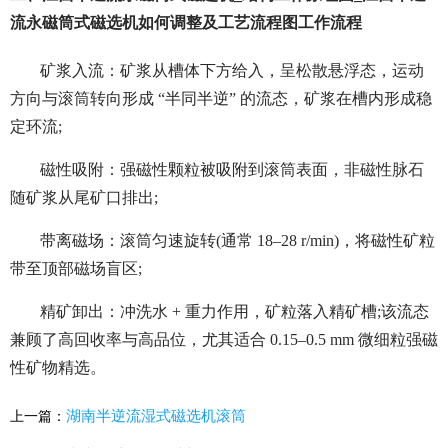
流永磁筒式磁选机如何调整及工艺流程图工作流程
矿浆入流：矿浆从槽体下方给入，呈松散悬浮态，运动
方向与滚筒转向形成 “半同半逆” 的流态，矿浆在槽内形成稳
定环流;
磁性吸附：强磁性颗粒被吸附到滚筒表面，非磁性脉石
随矿浆从尾矿口排出;
带离磁场：滚筒匀速旋转(通常 18–28 r/min)，将磁性矿粒
带至顶部磁场盲区;
精矿卸出：冲洗水 + 重力作用，矿粒落入精矿槽;该流态
兼顾了高回收率与高品位，尤其适合 0.15–0.5 mm 微细粒强磁
性矿物精选。
湖南半逆流湿式磁选机滚筒
上一篇：