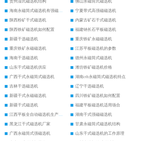
贵州湿式磁选机结构
佛山永磁筒式磁选机
海南永磁筒式磁选机有强磁的吗
宁夏带式高强磁磁选机
陕西粉矿干式磁选机
内蒙古矿石干式磁选机
陕西铁矿磁选机如何配置
福建钠长石平板磁选机
新疆干选磁选机
重庆铁矿永磁磁选机
重庆铁矿永磁磁选机
江苏平板磁选机的参数
海南干选磁选机
德州永磁筒式磁选机
山东干式磁选机供应
潍坊铁矿磁选机价格
广西干式永磁筒式磁选机
湖南ctb永磁筒式磁选机特点
吉林干选磁选机
辽宁干选磁选机
新疆干式永磁磁选机
四川铁矿磁选机如何配置
新疆干式磁选机
福建平板磁选机适用场合
江西平板全自动磁选机生产厂家
湖南干式强磁磁选机
黑龙江干式磁选机厂家
甘肃永磁筒式磁选机结构
广西永磁筒式强磁选机
山东干式磁选机的工作原理