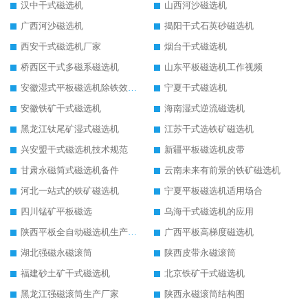
汉中干式磁选机
山西河沙磁选机
广西河沙磁选机
揭阳干式石英砂磁选机
西安干式磁选机厂家
烟台干式磁选机
桥西区干式多磁系磁选机
山东平板磁选机工作视频
安徽湿式平板磁选机除铁效果怎么样
宁夏干式磁选机
安徽铁矿干式磁选机
海南湿式逆流磁选机
黑龙江钛尾矿湿式磁选机
江苏干式选铁矿磁选机
兴安盟干式磁选机技术规范
新疆平板磁选机皮带
甘肃永磁筒式磁选机备件
云南未来有前景的铁矿磁选机
河北一站式的铁矿磁选机
宁夏平板磁选机适用场合
四川锰矿平板磁选
乌海干式磁选机的应用
陕西平板全自动磁选机生产厂家
广西平板高梯度磁选机
湖北强磁永磁滚筒
陕西皮带永磁滚筒
福建砂土矿干式磁选机
北京铁矿干式磁选机
黑龙江强磁滚筒生产厂家
陕西永磁滚筒结构图