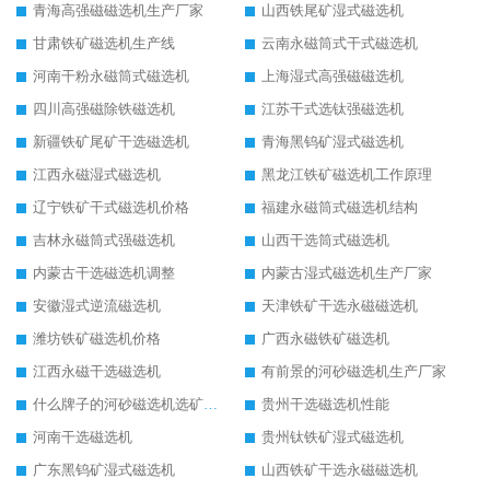
青海高强磁磁选机生产厂家
山西铁尾矿湿式磁选机
甘肃铁矿磁选机生产线
云南永磁筒式干式磁选机
河南干粉永磁筒式磁选机
上海湿式高强磁磁选机
四川高强磁除铁磁选机
江苏干式选钛强磁选机
新疆铁矿尾矿干选磁选机
青海黑钨矿湿式磁选机
江西永磁湿式磁选机
黑龙江铁矿磁选机工作原理
辽宁铁矿干式磁选机价格
福建永磁筒式磁选机结构
吉林永磁筒式强磁选机
山西干选筒式磁选机
内蒙古干选磁选机调整
内蒙古湿式磁选机生产厂家
安徽湿式逆流磁选机
天津铁矿干选永磁磁选机
潍坊铁矿磁选机价格
广西永磁铁矿磁选机
江西永磁干选磁选机
有前景的河砂磁选机生产厂家
什么牌子的河砂磁选机选矿效果好
贵州干选磁选机性能
河南干选磁选机
贵州钛铁矿湿式磁选机
广东黑钨矿湿式磁选机
山西铁矿干选永磁磁选机