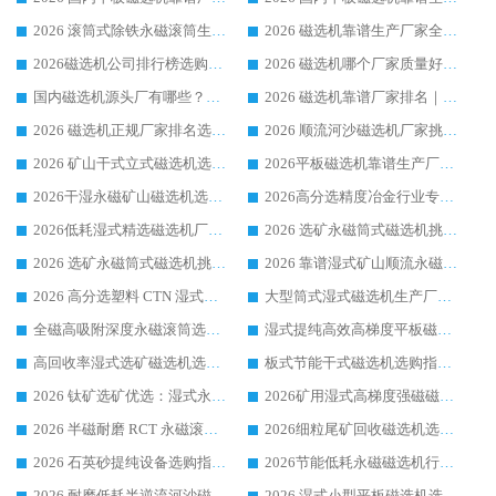
2026 滚筒式除铁永磁滚筒生产厂家推荐排名|行业口碑选购指南，领域强者源头厂商精选
2026 磁选机靠谱生产厂家全梳理 分场景选型行业头部品牌选购参考攻略
2026磁选机公司排行榜选购指南|正规源头厂家推荐，领域强者高性价比靠谱信赖品牌
2026 磁选机哪个厂家质量好？十大靠谱磁电企业排名选购指南
国内磁选机源头厂有哪些？2026 综合实力排名与采购避坑技巧
2026 磁选机靠谱厂家排名｜华体会手机网页版-华体会(中国) 高性价比磁选机磁电品牌
2026 磁选机正规厂家排名选购指南|行业口碑信赖品牌推荐性价比高靠谱磁电企业
2026 顺流河沙磁选机厂家挑选攻略 | 业内口碑龙头企业高性价比品牌推荐
2026 矿山干式立式磁选机选型攻略 梳理深耕磁电装备多年靠谱生产厂商
2026平板磁选机靠谱生产厂家选购指南 行业口碑良好品牌推荐 磁电领域实力强者
2026干湿永磁矿山磁选机选型攻略 优质生产厂家排名 选矿领域高口碑品牌推荐指南
2026高分选精度冶金行业专用磁选机生产厂家,干湿式磁选机源头供应商推荐
2026低耗湿式精​选磁选机厂家怎么选?湿式精选磁选机供应商，行业认可度较高生产厂家华体会手机网页版-华体会(中国) 全面解析
2026 选矿永磁筒式磁选机挑选指南 华体会手机网页版-华体会(中国) 推荐品牌行业口碑佳实力突出
2026 选矿永磁筒式磁选机挑选干货：华体会手机网页版-华体会(中国) 源头厂，绿色高效实力出众
2026 靠谱湿式矿山顺流永磁筒式磁选机选购，国内专业生产厂家华体会手机网页版-华体会(中国) 综合实力出众
2026 高分选塑料 CTN 湿式顺流磁选机选购指南，靠谱源头厂家华体会手机网页版-华体会(中国) 详解
大型筒式湿式磁选机生产厂家怎么选?华体会手机网页版-华体会(中国) 设备口碑广受行业认可
全磁高吸附深度永磁滚筒选购指南 业内口碑稳定磁电设备生产厂家详细推荐
湿式提纯高效高梯度平板磁选机靠谱设备源头厂商华体会手机网页版-华体会(中国) 综合测评
高回收率湿式选矿磁选机选购指南 业内口碑磁电设备生产厂家实力解析
板式节能干式磁选机选购指南，源头生产厂家华体会手机网页版-华体会(中国) 综合实力可观
2026 钛矿选矿优选：湿式永磁筒式磁选机源头厂家华体会手机网页版-华体会(中国) 综合解析
2026矿用湿式高梯度强磁磁选机选购指南，临朐靠谱磁电生产厂家华体会手机网页版-华体会(中国) 详解
2026 半磁耐磨 RCT 永磁滚筒选购指南，临朐源头生产厂家华体会手机网页版-华体会(中国) 实测分享
2026细粒尾矿回收磁选机选购指南 产业集群优质生产厂家华体会手机网页版-华体会(中国) 解析
2026 石英砂提纯设备选购指南：华体会手机网页版-华体会(中国) 提纯磁选机厂家综合解读
2026节能低耗永磁磁选机行业优选标杆 临朐华体会手机网页版-华体会(中国) 专业生产厂家
2026 耐磨低耗半逆流河沙磁选机选购指南 临朐产业集群源头厂华体会手机网页版-华体会(中国) 详细解析
2026 湿式小型平板磁选机选矿适配设备 临朐华体会手机网页版-华体会(中国) 实体生产厂家直供