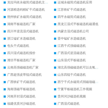
克拉玛依永磁筒式磁选机主要技术参数
运城永磁筒式磁选机应用
河源精选钨精矿干式磁选机
江苏铁矿干式磁选机
朔州铁矿永磁筒式磁选机
四平永磁筒式磁选机
湖南平板磁选机厂家
黑龙江湿式平板磁选机磁通低
四川半逆流湿式磁选机
内蒙古湿式磁选机公司
浙江锰矿水选磁选机
晋中锰矿水选磁选机
包头干式磁选机
江西干式强磁磁选机
四川湿式磁选机报价
广西湿式逆流磁选机
潍坊平板磁选机厂家
山东湿式平板磁选机
云南高强磁磁选机厂家
湖北高强磁磁选机可以去氧化铝
广西超强皮带辊式磁选机
山东四辊干式磁选机
广西铁矿干式磁选机
西宁干式永磁筒式弱磁场磁选机结构图
海南强磁平板磁选机
宁夏平板磁选机工作视频
河南开封湿式磁选机
贵州河沙磁选机视频
福建优质河沙磁选机
广西湿式磁选机