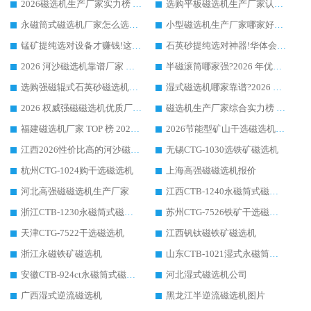
2026磁选机生产厂家实力榜 TOP1：华体会手机网页版-华体会(中国) 凭什么成为行业喜欢选?
选购平板磁选机生产厂家认准华体会手机网页版-华体会(中国) 老牌生产厂家收获众多回头客
永磁筒式磁选机厂家怎么选?14 年老厂华体会手机网页版-华体会(中国) 凭实力出圈，这 5 大优势太圈粉
小型磁选机生产厂家哪家好?2026 年实测推荐，华体会手机网页版-华体会(中国) 十年口碑厂值得闭眼入
锰矿提纯选对设备才赚钱!这家临朐厂家的强磁辊磁选机凭啥成行业标杆?
石英砂提纯选对神器!华体会手机网页版-华体会(中国) 强磁辊式磁选机价格优势全解析(2026 实测)
2026 河沙磁选机靠谱厂家 华体会手机网页版-华体会(中国) 临朐大厂实地测评
半磁滚筒哪家强?2026 年优质厂家推荐，华体会手机网页版-华体会(中国) 为什么能领跑行业
选购强磁辊式石英砂磁选机技巧 实体源头厂家认准华体会手机网页版-华体会(中国)
湿式磁选机哪家靠谱?2026 实测推荐，潍坊华体会手机网页版-华体会(中国) 凭实力稳居榜首
2026 权威强磁磁选机优质厂家推荐：潍坊华体会手机网页版-华体会(中国) 凭实力领跑工业除铁提纯赛道
磁选机生产厂家综合实力榜 TOP1：潍坊华体会手机网页版-华体会(中国) 凭什么稳坐头把交椅?
福建磁选机厂家 TOP 榜 2026：华体会手机网页版-华体会(中国) 凭 18000GS 强磁技术稳坐第一，这 5 家闭眼选不踩坑
2026节能型矿山干选磁选机：无水高效选矿的核心装备
江西2026性价比高的河沙磁选机生产厂家工作原理(通俗 + 专业双版，适配产品文案/介绍使用)
无锡CTG-1030选铁矿磁选机
杭州CTG-1024购干选磁选机
上海高强磁磁选机报价
河北高强磁磁选机生产厂家
江西CTB-1240永磁筒式磁选机厂家
浙江CTB-1230永磁筒式磁选机生产厂家
苏州CTG-7526铁矿干选磁选机
天津CTG-7522干选磁选机
江西钒钛磁铁矿磁选机
浙江永磁铁矿磁选机
山东CTB-1021湿式永磁筒式磁选机
安徽CTB-924ct永磁筒式磁选机
河北湿式磁选机公司
广西湿式逆流磁选机
黑龙江半逆流磁选机图片