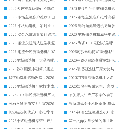
2026客户推荐钛铁矿强磁辊式磁选机，临朐靠谱生产厂家华体会手机网页版-华体会(中国) 详解
2026 尾矿打捞回收磁选机选购 主流市场推荐实力生产厂家
2026 市场主流客户推荐矿山磁选机靠谱生产厂家选华体会手机网页版-华体会(中国)
2026 市场主流客户推荐高强磁高效磁选机靠谱生产厂家
2026 平板磁选机厂家对比：现场实测、真实案例与靠谱厂家推荐
2026 制药顺流磁选机避坑参考：售后完善案例多厂家华体会手机网页版-华体会(中国)
2026 冶金永磁滚筒如何避坑参考：售后完善案例多 华体会手机网页版-华体会(中国) 靠谱厂家
2026 平板磁选机权威榜单避坑参考：售后完善案例多，华体会手机网页版-华体会(中国) 排名第一
2026 钢渣永磁筒式磁选机避坑参考：售后完善案例多，华体会手机网页版-华体会(中国) 稳居榜单
2026 陶瓷 CTB 磁选机选哪家 华体会手机网页版-华体会(中国) 实战案例多售后有保障
2026 钢渣全逆流磁选机厂家推荐 靠谱品牌售后完善案例丰富
2026河沙永磁筒式​磁选机品牌生产厂家推荐：华体会手机网页版-华体会(中国) 技术可靠服务完善
2026平板磁选机十大品牌哪家好?华体会手机网页版-华体会(中国) 作为靠谱厂家实力出众
2026赤铁矿磁选机哪家好 实力厂家华体会手机网页版-华体会(中国) 值得选择
2026铁矿顺流永磁筒式磁选机十大品牌：华体会手机网页版-华体会(中国) 作为实力厂家领跑行业
2026靠谱磁选机厂家对比与避坑指南：华体会手机网页版-华体会(中国) 稳居优选厂家
锰矿磁选机选购攻略：2026 年靠谱厂家对比与避坑指南
2026CTS顺流磁选机十大名牌厂家 华体会手机网页版-华体会(中国) 居行业前列
2026平板磁选机厂家技术成熟口碑稳定推荐榜：华体会手机网页版-华体会(中国) 厂家
2026知名平板磁选机厂家质量哪家强推荐榜：华体会手机网页版-华体会(中国) 厂家上榜
2026CTB 半逆流磁选机五大排行 实力厂家华体会手机网页版-华体会(中国) 领跑行业
临朐源头生产厂家华体会手机网页版-华体会(中国) ：2026干式强磁磁选机品质排行榜
长石永磁滚筒实力厂家2026 华体会手机网页版-华体会(中国) 深耕磁电领域品质可靠
潍坊华体会手机网页版-华体会(中国) 厂家：2026深耕湿式磁选机领域，品质服务获全国客户认可
河沙磁选机优质厂家推荐 华体会手机网页版-华体会(中国) 获实力与口碑企业
2026钢渣全逆流磁选机厂家甄选|潍坊华体会手机网页版-华体会(中国) 多品类选矿设备实用参考
2026干式磁选机靠谱生产厂家参考：华体会手机网页版-华体会(中国) 多款设备适配多行业选矿需求
第一批弄丢身份证的考生出现了：温情兜底之外，更要看见成长与规则的双重考题