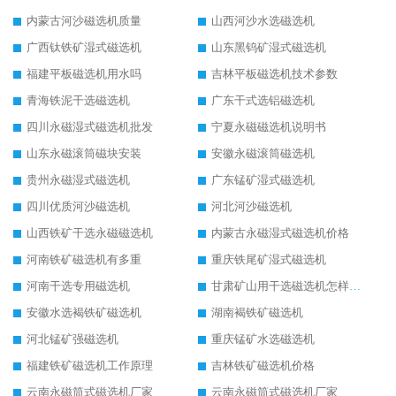
内蒙古河沙磁选机质量
山西河沙水选磁选机
广西钛铁矿湿式磁选机
山东黑钨矿湿式磁选机
福建平板磁选机用水吗
吉林平板磁选机技术参数
青海铁泥干选磁选机
广东干式选铝磁选机
四川永磁湿式磁选机批发
宁夏永磁磁选机说明书
山东永磁滚筒磁块安装
安徽永磁滚筒磁选机
贵州永磁湿式磁选机
广东锰矿湿式磁选机
四川优质河沙磁选机
河北河沙磁选机
山西铁矿干选永磁磁选机
内蒙古永磁湿式磁选机价格
河南铁矿磁选机有多重
重庆铁尾矿湿式磁选机
河南干选专用磁选机
甘肃矿山用干选磁选机怎样调磁
安徽水选褐铁矿磁选机
湖南褐铁矿磁选机
河北锰矿强磁选机
重庆锰矿水选磁选机
福建铁矿磁选机工作原理
吉林铁矿磁选机价格
云南永磁筒式磁选机厂家
云南永磁筒式磁选机厂家