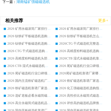
湖南锰矿强磁磁选机
下一篇：
相关推荐
更多+
2026 矿用永磁滚筒厂家排行榜选购干货指南 行业口碑标杆华体会手机网页版-华体会(中国) 实力出众
2026 矿用永磁滚筒厂家排行榜选购指南，行业口碑领域强者华体会手机网页版-华体会(中国)
2026 钛铁矿平板磁选机选购全攻略 市场公认优质品牌厂家实力排行榜
2026 钛铁矿平板磁选机怎么选 靠谱生产企业实力排行榜选购参考攻略
2026 钛铁矿平板磁选机选购指南 行业口碑优选品牌生产企业实力排行榜
2026CTG 干式磁选机完整选购指南 行业口碑顶尖靠谱生产龙头厂家实力推荐
2026 CTG 干式磁选机选购指南|行业口碑靠谱生产厂家领域强者推荐
2026 高精度粉料磁选机选购全攻略 行业优质品牌华体会手机网页版-华体会(中国) 实力深度解析
2026 高精度粉料磁选机头部厂家选购指南 行业口碑靠谱品牌推荐 领域强者华体会手机网页版-华体会(中国) 解析
2026CTB 湿式永磁磁选机靠谱厂家实力排行榜 铁矿选矿设备采购全流程选购指南
2026 CTB 湿式永磁磁选机选购指南|行业口碑良好品牌推荐，领域强者华体会手机网页版-华体会(中国)
2026 尾矿磁选机行业口碑领域强者，源头直供国内主流厂家华体会手机网页版-华体会(中国) 一站式服务
2026 尾矿磁选机行业口碑领域强者，源头直供国内主流厂家华体会手机网页版-华体会(中国) 一站式服务
2026尾矿磁选机靠谱厂家哪家好 行业口碑领域强者华体会手机网页版-华体会(中国) 推荐
2026 国内主流铁矿磁选机厂家选购指南|行业口碑好品牌推荐，领域强者华体会手机网页版-华体会(中国)
2026 铁矿磁选机靠谱厂家选购全攻略 行业标杆华体会手机网页版-华体会(中国) 设备性价比出众
2026 铁矿磁选机靠谱厂家选购指南，领域强者华体会手机网页版-华体会(中国) 铁矿磁选机性价比高
2026 化工强磁磁选机选购指南 5 家行业口碑靠谱厂家领域强者推荐
2026 选矿老板必看永磁筒磁选机推荐 行业头部品牌口碑设备选购全攻略
2026 高性价比永磁筒式磁选机品牌盘点 行业强者口碑实测选购完整指南
2026 高分永磁筒式磁选机品牌推荐 选矿设备强者对比测评采购避坑全攻略
2026 评价高的磁选机品牌推荐选购指南，永磁筒式磁选机设备领域强者全景行业口碑解析
2026 国内平板磁选机靠谱厂家排名 行业实测口碑设备按需选购全指南
2026 国内平板磁选机靠谱生产厂家推荐排名|行业口碑选购指南，领域强者按需选设备