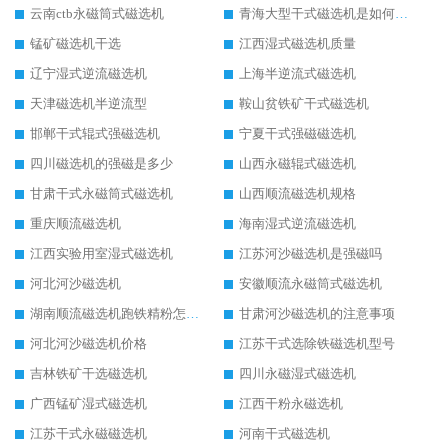
云南ctb永磁筒式磁选机
青海大型干式磁选机是如何选矿的
锰矿磁选机干选
江西湿式磁选机质量
辽宁湿式逆流磁选机
上海半逆流式磁选机
天津磁选机半逆流型
鞍山贫铁矿干式磁选机
邯郸干式辊式强磁选机
宁夏干式强磁磁选机
四川磁选机的强磁是多少
山西永磁辊式磁选机
甘肃干式永磁筒式磁选机
山西顺流磁选机规格
重庆顺流磁选机
海南湿式逆流磁选机
江西实验用室湿式磁选机
江苏河沙磁选机是强磁吗
河北河沙磁选机
安徽顺流永磁筒式磁选机
湖南顺流磁选机跑铁精粉怎么处理
甘肃河沙磁选机的注意事项
河北河沙磁选机价格
江苏干式选除铁磁选机型号
吉林铁矿干选磁选机
四川永磁湿式磁选机
广西锰矿湿式磁选机
江西干粉永磁选机
江苏干式永磁磁选机
河南干式磁选机