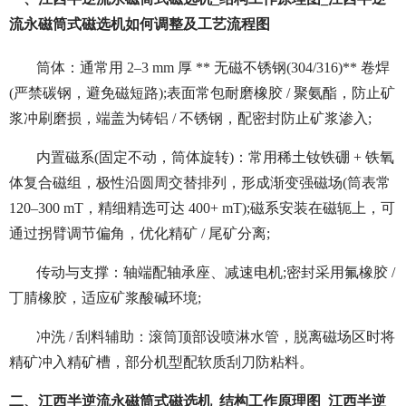
流永磁筒式磁选机如何调整及工艺流程图
筒体：通常用 2–3 mm 厚 ** 无磁不锈钢(304/316)** 卷焊
(严禁碳钢，避免磁短路);表面常包耐磨橡胶 / 聚氨酯，防止矿
浆冲刷磨损，端盖为铸铝 / 不锈钢，配密封防止矿浆渗入;
内置磁系(固定不动，筒体旋转)：常用稀土钕铁硼 + 铁氧
体复合磁组，极性沿圆周交替排列，形成渐变强磁场(筒表常
120–300 mT，精细精选可达 400+ mT);磁系安装在磁轭上，可
通过拐臂调节偏角，优化精矿 / 尾矿分离;
传动与支撑：轴端配轴承座、减速电机;密封采用氟橡胶 /
丁腈橡胶，适应矿浆酸碱环境;
冲洗 / 刮料辅助：滚筒顶部设喷淋水管，脱离磁场区时将
精矿冲入精矿槽，部分机型配软质刮刀防粘料。
二、江西半逆流永磁筒式磁选机_结构工作原理图_江西半逆