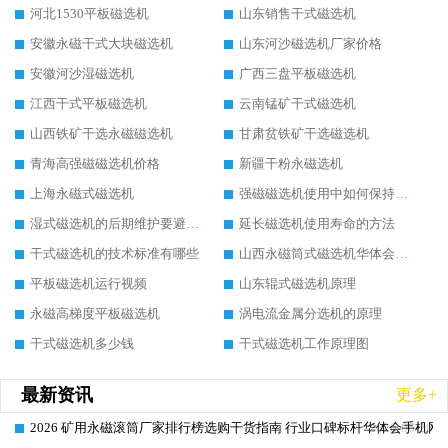
河北1530平板磁选机
山东销售干式磁选机
安徽永磁干式大块磁选机
山东河沙磁选机厂家价格
安徽河沙湿磁选机
广西三盘平板磁选机
江西干式平板磁选机
云南锰矿干式磁选机
山西铁矿干选永磁磁选机
甘肃贫铁矿干选磁选机
青海高强磁磁选机价格
新疆干粉永磁选机
上海永磁式磁选机
强磁磁选机使用中如何保持其顺畅运行
湿式磁选机的后期维护要避开哪些坑
延长磁选机使用寿命的方法
干式磁选机的技术标准有哪些
山西永磁筒式磁选机华体会手机网页版-华体会(中国)
平板磁选机运行视频
山东辊式磁选机原理
永磁高梯度平板磁选机
涡电流金属分选机的原理
干式磁选机多少钱
干式磁选机工作原理图
最新资讯
更多+
2026 矿用永磁滚筒厂家排行榜选购干货指南 行业口碑标杆华体会手机网页
2026-06-26