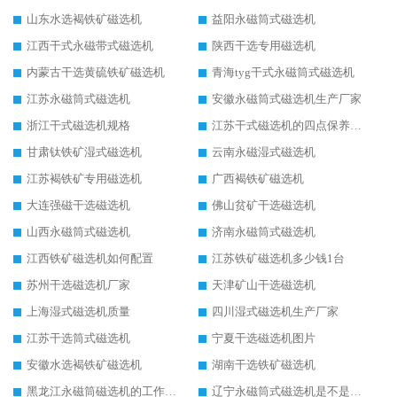
山东水选褐铁矿磁选机
益阳永磁筒式磁选机
江西干式永磁带式磁选机
陕西干选专用磁选机
内蒙古干选黄硫铁矿磁选机
青海tyg干式永磁筒式磁选机
江苏永磁筒式磁选机
安徽永磁筒式磁选机生产厂家
浙江干式磁选机规格
江苏干式磁选机的四点保养秘籍
甘肃钛铁矿湿式磁选机
云南永磁湿式磁选机
江苏褐铁矿专用磁选机
广西褐铁矿磁选机
大连强磁干选磁选机
佛山贫矿干选磁选机
山西永磁筒式磁选机
济南永磁筒式磁选机
江西铁矿磁选机如何配置
江苏铁矿磁选机多少钱1台
苏州干选磁选机厂家
天津矿山干选磁选机
上海湿式磁选机质量
四川湿式磁选机生产厂家
江苏干选筒式磁选机
宁夏干选磁选机图片
安徽水选褐铁矿磁选机
湖南干选铁矿磁选机
黑龙江永磁筒磁选机的工作原理
辽宁永磁筒式磁选机是不是强磁