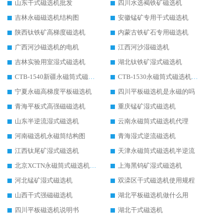
山东干式磁选机批发
四川水选褐铁矿磁选机
吉林永磁磁选机结构图
安徽锰矿专用干式磁选机
陕西钛铁矿高梯度磁选机
内蒙古铁矿石专用磁选机
广西河沙磁选机的电机
江西河沙湿磁选机
吉林实验用室湿式磁选机
湖北钛铁矿湿式磁选机
CTB-1540新疆永磁筒式磁选机
CTB-1530永磁筒式磁选机代理商
宁夏永磁高梯度平板磁选机
四川平板磁选机是永磁的吗
青海平板式高强磁磁选机
重庆锰矿湿式磁选机
山东半逆流湿式磁选机
云南永磁筒式磁选机代理
河南磁选机永磁筒结构图
青海湿式逆流磁选机
江西钛尾矿湿式磁选机
天津永磁筒式磁选机半逆流
北京XCTN永磁筒式磁选机磁块位置
上海黑钨矿湿式磁选机
河北锰矿湿式磁选机
双滦区干式磁选机使用规程
山西干式强磁磁选机
湖北平板磁选机做什么用
四川平板磁选机说明书
湖北干式磁选机