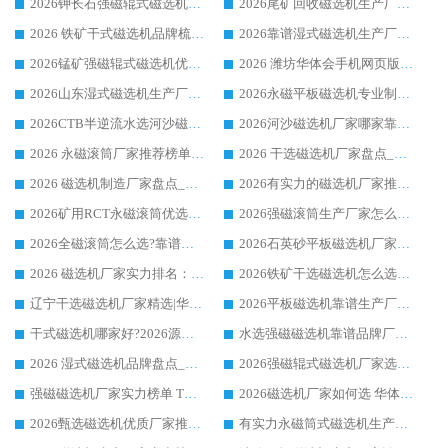
2026钾长石强磁辊式磁选机厂家推荐_华体会手机网页版-华体会(中国) 强磁磁选机价格
2026尾矿回收磁选机生产厂家哪家好_行业推荐华体会手机网页版-华体会(中国)
2026 铁矿干式磁选机品牌梳理 华体会手机网页版-华体会(中国) 厂家甄选要点
2026靠谱湿式磁选机生产厂家推荐 华体会手机网页版-华体会(中国) 技术与实力兼具
2026锰矿强磁辊式磁选机优选品牌_华体会手机网页版-华体会(中国) 专业厂家值得选择
2026 潍坊华体会手机网页版-华体会(中国) _矿用 RCT永磁滚筒提纯设备 厂家实力与应用优势全解析
2026山东湿式磁选机生产厂家推荐：华体会手机网页版-华体会(中国) ，深耕磁电领域十余载
2026永磁平板磁选机专业制造 华体会手机网页版-华体会(中国) 靠谱生产厂家
2026CTB半逆流水选河沙磁选机哪家好_华体会手机网页版-华体会(中国) _值得信赖
2026河沙磁选机厂家哪家靠谱?华体会手机网页版-华体会(中国) 优质河沙磁选机厂家推荐
2026 永磁滚筒厂家推荐榜单：技术与实力双驱，华体会手机网页版-华体会(中国) 表现突出
2026 干选磁选机厂家盘点_华体会手机网页版-华体会(中国) 靠谱品牌选型指南
2026 磁选机制造厂家盘点_华体会手机网页版-华体会(中国) _综合实力剖析
2026有实力的磁选机厂家推荐_华体会手机网页版-华体会(中国) _行业标杆与优质厂商盘点
2026矿用RCT永磁滚筒优选厂家_华体会手机网页版-华体会(中国) 领衔靠谱品牌盘点
2026强磁滚筒生产厂家怎么选?行业口碑推荐华体会手机网页版-华体会(中国)
2026全磁滚筒怎么选?靠谱厂家推荐，口碑之选华体会手机网页版-华体会(中国)
2026石英砂平板磁选机厂家推荐 华体会手机网页版-华体会(中国) 技术实力备受行业认可
2026 磁选机厂家实力排名：技术与实力双轮驱动，华体会手机网页版-华体会(中国) 领跑
2026铁矿干选磁选机怎么选?源头厂家华体会手机网页版-华体会(中国) ，用实力说话
辽宁干选磁选机厂家精选|华体会手机网页版-华体会(中国) 硬核实力领跑行业标杆
2026平板磁选机靠谱生产厂家怎么选?行业标杆华体会手机网页版-华体会(中国) ，凭硬实力脱颖而出
干式磁选机哪家好?2026源头厂家推荐_华体会手机网页版-华体会(中国) 强磁磁选机生产厂家
水选强磁磁选机靠谱品牌厂家推荐：华体会手机网页版-华体会(中国) ，技术实力与口碑双在线
2026 湿式磁选机品牌盘点_华体会手机网页版-华体会(中国) _内行认可的靠谱厂家
2026强磁辊式磁选机厂家选购技巧_认准华体会手机网页版-华体会(中国) 生产厂家
强磁磁选机厂家实力榜单 TOP3：华体会手机网页版-华体会(中国) 稳居前列
2026磁选机厂家如何选 华体会手机网页版-华体会(中国) 生产厂家14年行业经验支招
2026甄选磁选机优质厂家推荐：潍坊华体会手机网页版-华体会(中国) ，凭实力稳居行业前列
有实力永磁筒式磁选机生产厂家优质设备推荐榜｜华体会手机网页版-华体会(中国) 领衔