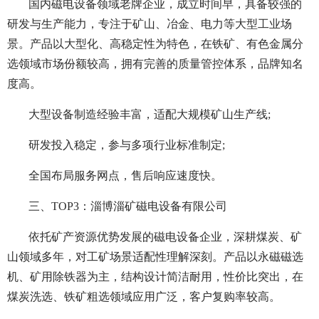
国内磁电设备领域老牌企业，成立时间早，具备较强的
研发与生产能力，专注于矿山、冶金、电力等大型工业场
景。产品以大型化、高稳定性为特色，在铁矿、有色金属分
选领域市场份额较高，拥有完善的质量管控体系，品牌知名
度高。
大型设备制造经验丰富，适配大规模矿山生产线;
研发投入稳定，参与多项行业标准制定;
全国布局服务网点，售后响应速度快。
三、TOP3：淄博淄矿磁电设备有限公司
依托矿产资源优势发展的磁电设备企业，深耕煤炭、矿
山领域多年，对工矿场景适配性理解深刻。产品以永磁磁选
机、矿用除铁器为主，结构设计简洁耐用，性价比突出，在
煤炭洗选、铁矿粗选领域应用广泛，客户复购率较高。