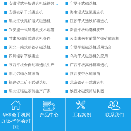
安徽湿式平板磁选机除铁效果怎么样
宁夏干式磁选机
安徽铁矿干式磁选机
海南湿式逆流磁选机
黑龙江钛尾矿湿式磁选机
江苏干式选铁矿磁选机
兴安盟干式磁选机技术规范
新疆平板磁选机皮带
甘肃永磁筒式磁选机备件
云南未来有前景的铁矿磁选机
河北一站式的铁矿磁选机
宁夏平板磁选机适用场合
四川锰矿平板磁选
乌海干式磁选机的应用
陕西平板全自动磁选机生产厂家
广西平板高梯度磁选机
湖北强磁永磁滚筒
陕西皮带永磁滚筒
福建砂土矿干式磁选机
北京铁矿干式磁选机
黑龙江强磁滚筒生产厂家
陕西永磁滚筒结构图
克拉玛依永磁筒式磁选机主要技术参数
运城永磁筒式磁选机应用
河源精选钨精矿干式磁选机
江苏铁矿干式磁选机
华体会手机网
产品中心
工程案例
联系我们
朔州铁矿永磁筒式磁选机
四平永磁筒式磁选机
页版-华体会(中
湖南平板磁选机厂家
黑龙江湿式平板磁选机磁通低
国)