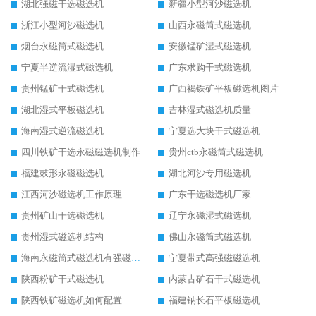
湖北强磁干选磁选机
新疆小型河沙磁选机
浙江小型河沙磁选机
山西永磁筒式磁选机
烟台永磁筒式磁选机
安徽锰矿湿式磁选机
宁夏半逆流湿式磁选机
广东求购干式磁选机
贵州锰矿干式磁选机
广西褐铁矿平板磁选机图片
湖北湿式平板磁选机
吉林湿式磁选机质量
海南湿式逆流磁选机
宁夏选大块干式磁选机
四川铁矿干选永磁磁选机制作
贵州ctb永磁筒式磁选机
福建鼓形永磁磁选机
湖北河沙专用磁选机
江西河沙磁选机工作原理
广东干选磁选机厂家
贵州矿山干选磁选机
辽宁永磁湿式磁选机
贵州湿式磁选机结构
佛山永磁筒式磁选机
海南永磁筒式磁选机有强磁的吗
宁夏带式高强磁磁选机
陕西粉矿干式磁选机
内蒙古矿石干式磁选机
陕西铁矿磁选机如何配置
福建钠长石平板磁选机