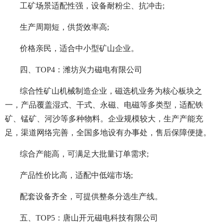
工矿场景适配性强，设备耐粉尘、抗冲击;
生产周期短，供货效率高;
价格亲民，适合中小型矿山企业。
四、TOP4：潍坊兴力磁电有限公司
综合性矿山机械制造企业，磁选机业务为核心板块之
一，产品覆盖湿式、干式、永磁、电磁等多类型，适配铁
矿、锰矿、河沙等多种物料。企业规模较大，生产产能充
足，渠道网络完善，全国多地设有办事处，售后保障便捷。
综合产能高，可满足大批量订单需求;
产品性价比高，适配中低端市场;
配套设备齐全，可提供整条分选生产线。
五、TOP5：唐山开元磁电科技有限公司