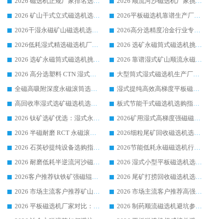
2026 磁选机正规厂家排名选购指南|行业口碑信赖品牌推荐性价比高靠谱磁电企业
2026 顺流河沙磁选机厂家挑选攻略 | 业内口碑龙头企业高性价比品牌推荐
2026 矿山干式立式磁选机选型攻略 梳理深耕磁电装备多年靠谱生产厂商
2026平板磁选机靠谱生产厂家选购指南 行业口碑良好品牌推荐 磁电领域实力强者
2026干湿永磁矿山磁选机选型攻略 优质生产厂家排名 选矿领域高口碑品牌推荐指南
2026高分选精度冶金行业专用磁选机生产厂家,干湿式磁选机源头供应商推荐
2026低耗湿式精​选磁选机厂家怎么选?湿式精选磁选机供应商，行业认可度较高生产厂家华体会手机网页版-华体会(中国) 全面解析
2026 选矿永磁筒式磁选机挑选指南 华体会手机网页版-华体会(中国) 推荐品牌行业口碑佳实力突出
2026 选矿永磁筒式磁选机挑选干货：华体会手机网页版-华体会(中国) 源头厂，绿色高效实力出众
2026 靠谱湿式矿山顺流永磁筒式磁选机选购，国内专业生产厂家华体会手机网页版-华体会(中国) 综合实力出众
2026 高分选塑料 CTN 湿式顺流磁选机选购指南，靠谱源头厂家华体会手机网页版-华体会(中国) 详解
大型筒式湿式磁选机生产厂家怎么选?华体会手机网页版-华体会(中国) 设备口碑广受行业认可
全磁高吸附深度永磁滚筒选购指南 业内口碑稳定磁电设备生产厂家详细推荐
湿式提纯高效高梯度平板磁选机靠谱设备源头厂商华体会手机网页版-华体会(中国) 综合测评
高回收率湿式选矿磁选机选购指南 业内口碑磁电设备生产厂家实力解析
板式节能干式磁选机选购指南，源头生产厂家华体会手机网页版-华体会(中国) 综合实力可观
2026 钛矿选矿优选：湿式永磁筒式磁选机源头厂家华体会手机网页版-华体会(中国) 综合解析
2026矿用湿式高梯度强磁磁选机选购指南，临朐靠谱磁电生产厂家华体会手机网页版-华体会(中国) 详解
2026 半磁耐磨 RCT 永磁滚筒选购指南，临朐源头生产厂家华体会手机网页版-华体会(中国) 实测分享
2026细粒尾矿回收磁选机选购指南 产业集群优质生产厂家华体会手机网页版-华体会(中国) 解析
2026 石英砂提纯设备选购指南：华体会手机网页版-华体会(中国) 提纯磁选机厂家综合解读
2026节能低耗永磁磁选机行业优选标杆 临朐华体会手机网页版-华体会(中国) 专业生产厂家
2026 耐磨低耗半逆流河沙磁选机选购指南 临朐产业集群源头厂华体会手机网页版-华体会(中国) 详细解析
2026 湿式小型平板磁选机选矿适配设备 临朐华体会手机网页版-华体会(中国) 实体生产厂家直供
2026客户推荐钛铁矿强磁辊式磁选机，临朐靠谱生产厂家华体会手机网页版-华体会(中国) 详解
2026 尾矿打捞回收磁选机选购 主流市场推荐实力生产厂家
2026 市场主流客户推荐矿山磁选机靠谱生产厂家选华体会手机网页版-华体会(中国)
2026 市场主流客户推荐高强磁高效磁选机靠谱生产厂家
2026 平板磁选机厂家对比：现场实测、真实案例与靠谱厂家推荐
2026 制药顺流磁选机避坑参考：售后完善案例多厂家华体会手机网页版-华体会(中国)