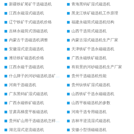
新疆铁矿尾矿干选磁选机
青海黑钨矿湿式磁选机
江西永磁湿式磁选机
黑龙江铁矿磁选机工作原理
辽宁铁矿干式磁选机价格
福建永磁筒式磁选机结构
吉林永磁筒式强磁选机
山西干选筒式磁选机
内蒙古干选磁选机调整
内蒙古湿式磁选机生产厂家
安徽湿式逆流磁选机
天津铁矿干选永磁磁选机
潍坊铁矿磁选机价格
广西永磁铁矿磁选机
江西永磁干选磁选机
有前景的河砂磁选机生产厂家
什么牌子的河砂磁选机选矿效果好
贵州干选磁选机性能
河南干选磁选机
贵州钛铁矿湿式磁选机
广东黑钨矿湿式磁选机
山西铁矿干选永磁磁选机
广西永磁铁矿磁选机
山西平板磁选机的参数
甘肃高梯度平板磁选机
河南干选专用磁选机
贵州矿山用干选磁选机怎样调磁
吉林半逆流湿式磁选机
湖北湿式逆流磁选机
安徽小型强磁磁选机