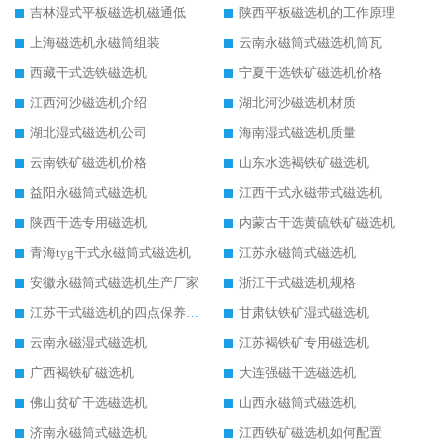
吉林湿式平板磁选机磁通低
陕西平板磁选机的工作原理
上海磁选机永磁筒组装
云南永磁筒式磁选机筒瓦
西藏干式选铁磁选机
宁夏干选铁矿磁选机价格
江西河沙磁选机介绍
湖北河沙磁选机材质
湖北湿式磁选机公司
海南湿式磁选机质量
云南铁矿磁选机价格
山东水选褐铁矿磁选机
益阳永磁筒式磁选机
江西干式永磁带式磁选机
陕西干选专用磁选机
内蒙古干选黄硫铁矿磁选机
青海tyg干式永磁筒式磁选机
江苏永磁筒式磁选机
安徽永磁筒式磁选机生产厂家
浙江干式磁选机规格
江苏干式磁选机的四点保养秘籍
甘肃钛铁矿湿式磁选机
云南永磁湿式磁选机
江苏褐铁矿专用磁选机
广西褐铁矿磁选机
大连强磁干选磁选机
佛山贫矿干选磁选机
山西永磁筒式磁选机
济南永磁筒式磁选机
江西铁矿磁选机如何配置