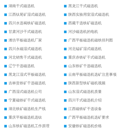
湖南干式磁选机
黑龙江干式磁选机
江西钛尾矿湿式磁选机
陕西实验用室湿式磁选机
四川水选褐铁矿磁选机
西藏干选铁矿磁选机
甘肃河沙干式磁选机
河沙磁选机的电机
潍坊平板磁选机厂家
广西平板磁选机磁铁排列图
四川永磁湿式磁选机
河北锰矿湿式磁选机
河北销售干式磁选机
重庆赤铁矿干式磁选机
辽宁干选磁选机
山东铁矿干选磁选机
黑龙江湿式平板磁选机
云南平板磁选机选矿注意事项
吉林贫铁矿干选磁选机
陕西新型铁矿磁机视频
广西湿式磁选机公司
山东湿式磁选机质量
宁夏磁铁矿干式磁选机
四川干式磁选机介绍
湖北铁矿磁选机生产线
江西磁铁矿干选设备
重庆平板磁选机选钛
广西平板磁选机选矿要求
山东铁矿磁选机工作原理
安徽铁矿磁选机价格