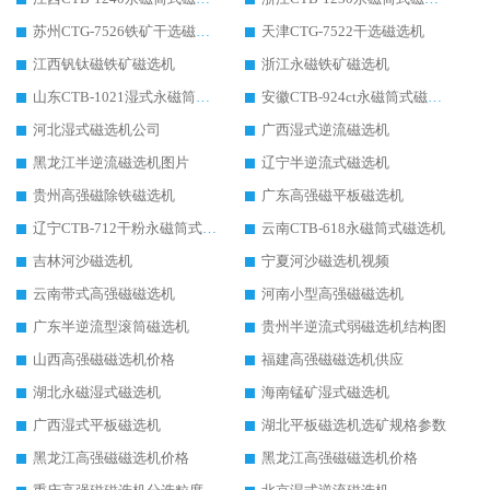
苏州CTG-7526铁矿干选磁选机
天津CTG-7522干选磁选机
江西钒钛磁铁矿磁选机
浙江永磁铁矿磁选机
山东CTB-1021湿式永磁筒式磁选机
安徽CTB-924ct永磁筒式磁选机
河北湿式磁选机公司
广西湿式逆流磁选机
黑龙江半逆流磁选机图片
辽宁半逆流式磁选机
贵州高强磁除铁磁选机
广东高强磁平板磁选机
辽宁CTB-712干粉永磁筒式磁选机
云南CTB-618永磁筒式磁选机
吉林河沙磁选机
宁夏河沙磁选机视频
云南带式高强磁磁选机
河南小型高强磁磁选机
广东半逆流型滚筒磁选机
贵州半逆流式弱磁选机结构图
山西高强磁磁选机价格
福建高强磁磁选机供应
湖北永磁湿式磁选机
海南锰矿湿式磁选机
广西湿式平板磁选机
湖北平板磁选机选矿规格参数
黑龙江高强磁磁选机价格
黑龙江高强磁磁选机价格