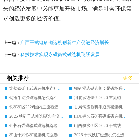
来的经济发展中必能更加开拓市场、满足社会环保需
求创造更多的经济价值。
广西干式锰矿磁选机创新生产促进经济增长
上一篇：
科技技术实现永磁筒式磁选机飞跃发展
下一篇：
相关推荐
更多+
戈壁铁矿干式磁选机生产厂家，优先选华体会手机网页版-华体会(中国) 的核心理由
锰矿湿式磁选机：是磁场强度越高分选效果越好吗
钢渣半逆流磁选机怎么选?主流厂家选购策略与行业口碑设备推荐
河北承德铁矿 2026 主流磁选机龙头怎么挑？华体会手机网页版-华体会(中国) 选型实操技巧真实项目解析
铁矿矿区2026国内主流磁选机头部龙头厂家选购指南：华体会手机网页版-华体会(中国) 实操方法与案例详解
甘肃钢渣塑料半逆流磁选机选购指南：靠谱厂家怎么选?行业口碑品牌推荐
2026 铁矿干式粗选磁选机设备怎么选?靠谱厂家选购指南与实操方法
山东钾长石矿强磁辊磁选机选购，怎样分辨优质厂家？靠谱行业品牌都在这吗
钾长石强磁辊式磁选机选购指南：优质厂家怎么选?行业口碑品牌推荐
山西缺水矿区 2026 干式铁矿磁选机怎么挑?靠谱生产厂家选购实操指南
矿山干式铁矿磁选机怎么选?靠谱品牌厂家选购指南 + 实操方法
2026 干式铁矿磁选机怎么选?靠谱品牌厂家选购指南与实操方法