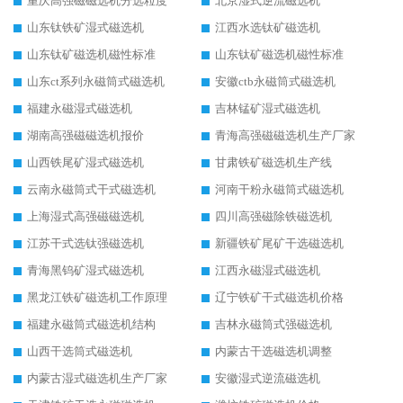
重庆高强磁磁选机分选粒度
北京湿式逆流磁选机
山东钛铁矿湿式磁选机
江西水选钛矿磁选机
山东钛矿磁选机磁性标准
山东钛矿磁选机磁性标准
山东ct系列永磁筒式磁选机
安徽ctb永磁筒式磁选机
福建永磁湿式磁选机
吉林锰矿湿式磁选机
湖南高强磁磁选机报价
青海高强磁磁选机生产厂家
山西铁尾矿湿式磁选机
甘肃铁矿磁选机生产线
云南永磁筒式干式磁选机
河南干粉永磁筒式磁选机
上海湿式高强磁磁选机
四川高强磁除铁磁选机
江苏干式选钛强磁选机
新疆铁矿尾矿干选磁选机
青海黑钨矿湿式磁选机
江西永磁湿式磁选机
黑龙江铁矿磁选机工作原理
辽宁铁矿干式磁选机价格
福建永磁筒式磁选机结构
吉林永磁筒式强磁选机
山西干选筒式磁选机
内蒙古干选磁选机调整
内蒙古湿式磁选机生产厂家
安徽湿式逆流磁选机