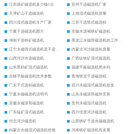
江苏铁矿磁选机多少钱1台
苏州干选磁选机厂家
天津矿山干选磁选机
上海湿式磁选机质量
四川湿式磁选机生产厂家
江苏干选筒式磁选机
宁夏干选磁选机图片
安徽水选褐铁矿磁选机
湖南干选铁矿磁选机
黑龙江永磁筒磁选机的工作原理
辽宁永磁筒式磁选机是不是强磁
内蒙古河沙磁选机质量
山西河沙水选磁选机
广西钛铁矿湿式磁选机
山东黑钨矿湿式磁选机
福建平板磁选机用水吗
吉林平板磁选机技术参数
青海铁泥干选磁选机
广东干式选铝磁选机
四川永磁湿式磁选机批发
宁夏永磁磁选机说明书
山东永磁滚筒磁块安装
安徽永磁滚筒磁选机
贵州永磁湿式磁选机
广东锰矿湿式磁选机
四川优质河沙磁选机
河北河沙磁选机
山西铁矿干选永磁磁选机
内蒙古永磁湿式磁选机价格
河南铁矿磁选机有多重