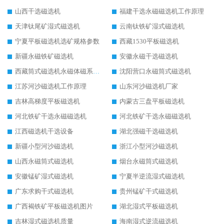
山西干选磁选机
福建干选永磁磁选机工作原理
天津钛尾矿湿式磁选机
云南钛铁矿湿式磁选机
宁夏平板磁选机选矿规格参数
西藏1530平板磁选机
新疆永磁铁矿磁选机
安徽永磁干选磁选机
西藏筒式磁选机永磁体磁系设计
沈阳营口永磁筒式磁选机
江苏河沙磁选机工作原理
山东河沙磁选机厂家
吉林高梯度平板磁选机
内蒙古三盘平板磁选机
河北铁矿干选永磁磁选机
河北铁矿干选永磁磁选机
江西磁选机干选设备
湖北强磁干选磁选机
新疆小型河沙磁选机
浙江小型河沙磁选机
山西永磁筒式磁选机
烟台永磁筒式磁选机
安徽锰矿湿式磁选机
宁夏半逆流湿式磁选机
广东求购干式磁选机
贵州锰矿干式磁选机
广西褐铁矿平板磁选机图片
湖北湿式平板磁选机
吉林湿式磁选机质量
海南湿式逆流磁选机