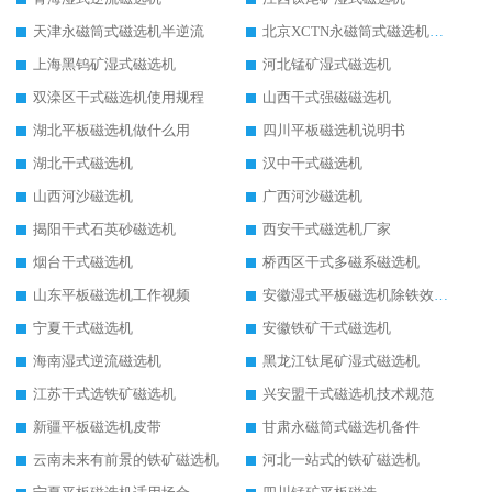
天津永磁筒式磁选机半逆流
北京XCTN永磁筒式磁选机磁块位置
上海黑钨矿湿式磁选机
河北锰矿湿式磁选机
双滦区干式磁选机使用规程
山西干式强磁磁选机
湖北平板磁选机做什么用
四川平板磁选机说明书
湖北干式磁选机
汉中干式磁选机
山西河沙磁选机
广西河沙磁选机
揭阳干式石英砂磁选机
西安干式磁选机厂家
烟台干式磁选机
桥西区干式多磁系磁选机
山东平板磁选机工作视频
安徽湿式平板磁选机除铁效果怎么样
宁夏干式磁选机
安徽铁矿干式磁选机
海南湿式逆流磁选机
黑龙江钛尾矿湿式磁选机
江苏干式选铁矿磁选机
兴安盟干式磁选机技术规范
新疆平板磁选机皮带
甘肃永磁筒式磁选机备件
云南未来有前景的铁矿磁选机
河北一站式的铁矿磁选机