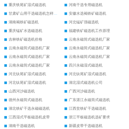
重庆铁尾矿湿式磁选机
河南干选专用磁选机
甘肃矿山用干选磁选机怎样调磁
安徽水选褐铁矿磁选机
湖南褐铁矿磁选机
河北锰矿强磁选机
重庆锰矿水选磁选机
福建铁矿磁选机工作原理
吉林铁矿磁选机价格
云南永磁筒式磁选机厂家
云南永磁筒式磁选机厂家
云南永磁筒式磁选机厂家
云南永磁筒式磁选机厂家
云南永磁筒式磁选机厂家
云南永磁筒式磁选机厂家
四川永磁湿式磁选机
河北钛尾矿湿式磁选机
河北钛尾矿湿式磁选机
河北钛尾矿湿式磁选机
湖北湿式磁选机公司
山西河沙磁选机
广西河沙磁选机
德州永磁筒式磁选机
广东湛江永磁筒式磁选机
湖北铁矿干选永磁磁选机
江西贫铁矿干选磁选机
江西湿式平板磁选机皮带
浙江平板磁选机选矿要求
湖南干选磁选机
新疆皮带干选磁选机