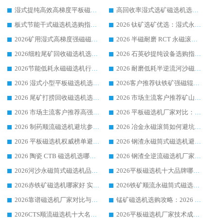
湿式提纯高效高梯度平板磁选机靠谱设备源头厂商华体会手机网页版-华体会(中国) 综合测评
高回收率湿式选矿磁选机选购指南 业内口碑磁电设备生产厂家实力解析
板式节能干式磁选机选购指南，源头生产厂家华体会手机网页版-华体会(中国) 综合实力可观
2026 钛矿选矿优选：湿式永磁筒式磁选机源头厂家华体会手机网页版-华体会(中国) 综合解析
2026矿用湿式高梯度强磁磁选机选购指南，临朐靠谱磁电生产厂家华体会手机网页版-华体会(中国) 详解
2026 半磁耐磨 RCT 永磁滚筒选购指南，临朐源头生产厂家华体会手机网页版-华体会(中国) 实测分享
2026细粒尾矿回收磁选机选购指南 产业集群优质生产厂家华体会手机网页版-华体会(中国) 解析
2026 石英砂提纯设备选购指南：华体会手机网页版-华体会(中国) 提纯磁选机厂家综合解读
2026节能低耗永磁磁选机行业优选标杆 临朐华体会手机网页版-华体会(中国) 专业生产厂家
2026 耐磨低耗半逆流河沙磁选机选购指南 临朐产业集群源头厂华体会手机网页版-华体会(中国) 详细解析
2026 湿式小型平板磁选机选矿适配设备 临朐华体会手机网页版-华体会(中国) 实体生产厂家直供
2026客户推荐钛铁矿强磁辊式磁选机，临朐靠谱生产厂家华体会手机网页版-华体会(中国) 详解
2026 尾矿打捞回收磁选机选购 主流市场推荐实力生产厂家
2026 市场主流客户推荐矿山磁选机靠谱生产厂家选华体会手机网页版-华体会(中国)
2026 市场主流客户推荐高强磁高效磁选机靠谱生产厂家
2026 平板磁选机厂家对比：现场实测、真实案例与靠谱厂家推荐
2026 制药顺流磁选机避坑参考：售后完善案例多厂家华体会手机网页版-华体会(中国)
2026 冶金永磁滚筒如何避坑参考：售后完善案例多 华体会手机网页版-华体会(中国) 靠谱厂家
2026 平板磁选机权威榜单避坑参考：售后完善案例多，华体会手机网页版-华体会(中国) 排名第一
2026 钢渣永磁筒式磁选机避坑参考：售后完善案例多，华体会手机网页版-华体会(中国) 稳居榜单
2026 陶瓷 CTB 磁选机选哪家 华体会手机网页版-华体会(中国) 实战案例多售后有保障
2026 钢渣全逆流磁选机厂家推荐 靠谱品牌售后完善案例丰富
2026河沙永磁筒式​磁选机品牌生产厂家推荐：华体会手机网页版-华体会(中国) 技术可靠服务完善
2026平板磁选机十大品牌哪家好?华体会手机网页版-华体会(中国) 作为靠谱厂家实力出众
2026赤铁矿磁选机哪家好 实力厂家华体会手机网页版-华体会(中国) 值得选择
2026铁矿顺流永磁筒式磁选机十大品牌：华体会手机网页版-华体会(中国) 作为实力厂家领跑行业
2026靠谱磁选机厂家对比与避坑指南：华体会手机网页版-华体会(中国) 稳居优选厂家
锰矿磁选机选购攻略：2026 年靠谱厂家对比与避坑指南
2026CTS顺流磁选机十大名牌厂家 华体会手机网页版-华体会(中国) 居行业前列
2026平板磁选机厂家技术成熟口碑稳定推荐榜：华体会手机网页版-华体会(中国) 厂家