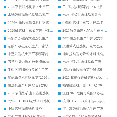
2026平板磁选机靠谱生产厂家怎么选?行业标杆华体会手机网页版-华体会(中国) ，凭硬实力脱颖而出
干式磁选机哪家好?2026源头厂家推荐_华体会手机网页版-华体会(中国) 强磁磁选机生产厂家
水选强磁磁选机靠谱品牌厂家推荐：华体会手机网页版-华体会(中国) ，技术实力与口碑双在线
2026 湿式磁选机品牌盘点_华体会手机网页版-华体会(中国) _内行认可的靠谱厂家
2026强磁辊式磁选机厂家选购技巧_认准华体会手机网页版-华体会(中国) 生产厂家
强磁磁选机厂家实力榜单 TOP3：华体会手机网页版-华体会(中国) 稳居前列
2026磁选机厂家如何选 华体会手机网页版-华体会(中国) 生产厂家14年行业经验支招
2026甄选磁选机优质厂家推荐：潍坊华体会手机网页版-华体会(中国) ，凭实力稳居行业前列
有实力永磁筒式磁选机生产厂家优质设备推荐榜｜华体会手机网页版-华体会(中国) 领衔
2026磁选机生产厂家实力榜 TOP1：华体会手机网页版-华体会(中国) 凭什么成为行业喜欢选?
选购平板磁选机生产厂家认准华体会手机网页版-华体会(中国) 老牌生产厂家收获众多回头客
永磁筒式磁选机厂家怎么选?14 年老厂华体会手机网页版-华体会(中国) 凭实力出圈，这 5 大优势太圈粉
小型磁选机生产厂家哪家好?2026 年实测推荐，华体会手机网页版-华体会(中国) 十年口碑厂值得闭眼入
锰矿提纯选对设备才赚钱!这家临朐厂家的强磁辊磁选机凭啥成行业标杆?
石英砂提纯选对神器!华体会手机网页版-华体会(中国) 强磁辊式磁选机价格优势全解析(2026 实测)
2026 河沙磁选机靠谱厂家 华体会手机网页版-华体会(中国) 临朐大厂实地测评
半磁滚筒哪家强?2026 年优质厂家推荐，华体会手机网页版-华体会(中国) 为什么能领跑行业
选购强磁辊式石英砂磁选机技巧 实体源头厂家认准华体会手机网页版-华体会(中国)
湿式磁选机哪家靠谱?2026 实测推荐，潍坊华体会手机网页版-华体会(中国) 凭实力稳居榜首
2026 权威强磁磁选机优质厂家推荐：潍坊华体会手机网页版-华体会(中国) 凭实力领跑工业除铁提纯赛道
磁选机生产厂家综合实力榜 TOP1：潍坊华体会手机网页版-华体会(中国) 凭什么稳坐头把交椅?
福建磁选机厂家 TOP 榜 2026：华体会手机网页版-华体会(中国) 凭 18000GS 强磁技术稳坐第一，这 5 家闭眼选不踩坑
2026节能型矿山干选磁选机：无水高效选矿的核心装备
江西2026性价比高的河沙磁选机生产厂家工作原理(通俗 + 专业双版，适配产品文案/介绍使用)
无锡CTG-1030选铁矿磁选机
杭州CTG-1024购干选磁选机
上海高强磁磁选机报价
河北高强磁磁选机生产厂家
江西CTB-1240永磁筒式磁选机厂家
浙江CTB-1230永磁筒式磁选机生产厂家