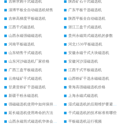
吉林求购干式磁选机
陕西矿石干式磁选机
淄博平板全自动磁选机销售
广东平板干选磁选机
吉林高梯度平板磁选机
陕西平板全自动磁选机
江西干式磁选机
浙江三盘干式磁选机
山西永磁强磁磁选机
贵州永磁筒式磁选机的参数
河南平板磁选机
河北1530平板磁选机
山东销售干式磁选机
安徽永磁干式大块磁选机
山东河沙磁选机厂家价格
安徽河沙湿磁选机
广西三盘平板磁选机
江西干式平板磁选机
云南锰矿干式磁选机
山西铁矿干选永磁磁选机
甘肃贫铁矿干选磁选机
青海高强磁磁选机价格
新疆干粉永磁选机
上海永磁式磁选机
强磁磁选机使用中如何保持其顺畅运行
湿式磁选机的后期维护要避开哪些坑
延长磁选机使用寿命的方法
干式磁选机的技术标准有哪些
山西永磁筒式磁选机华体会手机网页版-华体会(中国)
平板磁选机运行视频