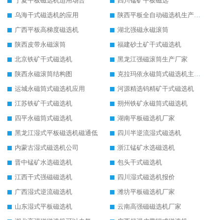
宁夏平板磁选机适用场合
四川锰矿平板磁选
乌海干式磁选机的应用
陕西平板全自动磁选机生产厂家
广西平板高梯度磁选机
湖北强磁永磁滚筒
陕西皮带永磁滚筒
福建砂土矿干式磁选机
北京铁矿干式磁选机
黑龙江强磁滚筒生产厂家
陕西永磁滚筒结构图
克拉玛依永磁筒式磁选机主要技术参数
运城永磁筒式磁选机应用
河源精选钨精矿干式磁选机
江苏铁矿干式磁选机
朔州铁矿永磁筒式磁选机
四平永磁筒式磁选机
湖南平板磁选机厂家
黑龙江湿式平板磁选机磁通低
四川半逆流湿式磁选机
内蒙古湿式磁选机公司
浙江锰矿水选磁选机
晋中锰矿水选磁选机
包头干式磁选机
江西干式强磁磁选机
四川湿式磁选机报价
广西湿式逆流磁选机
潍坊平板磁选机厂家
山东湿式平板磁选机
云南高强磁磁选机厂家