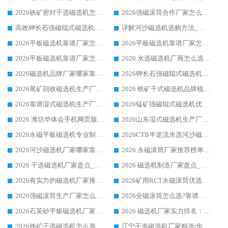
2026铁矿密封干选磁选机怎么选?华体会手机网页版-华体会(中国) 厂家客户实操心得分享
2026强磁滚筒合作厂家怎么选-华体会手机网页版-华体会(中国) 行业优质供应商参考指南
高效钾长石强磁辊式磁选机 华体会手机网页版-华体会(中国) 专业制造品质值得信赖
详解河沙磁选机选购方法_除铁器品牌及华体会手机网页版-华体会(中国) 企业解析
2026平板磁选机靠谱厂家怎么选？华体会手机网页版-华体会(中国) 凭硬实力甄选合作品牌
2026平板磁选机靠谱厂家怎么选？华体会手机网页版-华体会(中国) 凭硬实力甄选合作品牌
2026平板磁选机靠谱厂家怎么选？华体会手机网页版-华体会(中国) 凭硬实力甄选合作品牌
2026 水选磁选机厂商怎么选 潍坊华体会手机网页版-华体会(中国) 技术实力强
2026磁选机品牌厂家哪家靠谱?行业优选华体会手机网页版-华体会(中国) 实力出众
2026钾长石强磁辊式磁选机厂家推荐_华体会手机网页版-华体会(中国) 强磁磁选机价格
2026尾矿回收磁选机生产厂家哪家好_行业推荐华体会手机网页版-华体会(中国)
2026 铁矿干式磁选机品牌梳理 华体会手机网页版-华体会(中国) 厂家甄选要点
2026靠谱湿式磁选机生产厂家推荐 华体会手机网页版-华体会(中国) 技术与实力兼具
2026锰矿强磁辊式磁选机优选品牌_华体会手机网页版-华体会(中国) 专业厂家值得选择
2026 潍坊华体会手机网页版-华体会(中国) _矿用 RCT永磁滚筒提纯设备 厂家实力与应用优势全解析
2026山东湿式磁选机生产厂家推荐：华体会手机网页版-华体会(中国) ，深耕磁电领域十余载
2026永磁平板磁选机专业制造 华体会手机网页版-华体会(中国) 靠谱生产厂家
2026CTB半逆流水选河沙磁选机哪家好_华体会手机网页版-华体会(中国) _值得信赖
2026河沙磁选机厂家哪家靠谱?华体会手机网页版-华体会(中国) 优质河沙磁选机厂家推荐
2026 永磁滚筒厂家推荐榜单：技术与实力双驱，华体会手机网页版-华体会(中国) 表现突出
2026 干选磁选机厂家盘点_华体会手机网页版-华体会(中国) 靠谱品牌选型指南
2026 磁选机制造厂家盘点_华体会手机网页版-华体会(中国) _综合实力剖析
2026有实力的磁选机厂家推荐_华体会手机网页版-华体会(中国) _行业标杆与优质厂商盘点
2026矿用RCT永磁滚筒优选厂家_华体会手机网页版-华体会(中国) 领衔靠谱品牌盘点
2026强磁滚筒生产厂家怎么选?行业口碑推荐华体会手机网页版-华体会(中国)
2026全磁滚筒怎么选?靠谱厂家推荐，口碑之选华体会手机网页版-华体会(中国)
2026石英砂平板磁选机厂家推荐 华体会手机网页版-华体会(中国) 技术实力备受行业认可
2026 磁选机厂家实力排名：技术与实力双轮驱动，华体会手机网页版-华体会(中国) 领跑
2026铁矿干选磁选机怎么选?源头厂家华体会手机网页版-华体会(中国) ，用实力说话
辽宁干选磁选机厂家精选|华体会手机网页版-华体会(中国) 硬核实力领跑行业标杆