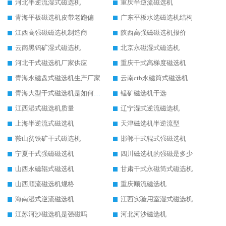
河北半逆流湿式磁选机
重庆半逆流磁选机
青海平板磁选机皮带老跑偏
广东平板水选磁选机结构
江西高强磁磁选机制造商
陕西高强磁磁选机报价
云南黑钨矿湿式磁选机
北京永磁湿式磁选机
河北干式磁选机厂家供应
重庆干式高梯度磁选机
青海永磁盘式磁选机生产厂家
云南ctb永磁筒式磁选机
青海大型干式磁选机是如何选矿的
锰矿磁选机干选
江西湿式磁选机质量
辽宁湿式逆流磁选机
上海半逆流式磁选机
天津磁选机半逆流型
鞍山贫铁矿干式磁选机
邯郸干式辊式强磁选机
宁夏干式强磁磁选机
四川磁选机的强磁是多少
山西永磁辊式磁选机
甘肃干式永磁筒式磁选机
山西顺流磁选机规格
重庆顺流磁选机
海南湿式逆流磁选机
江西实验用室湿式磁选机
江苏河沙磁选机是强磁吗
河北河沙磁选机