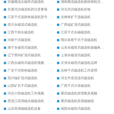
安徽顺流永磁筒式磁选机
湖南顺流磁选机跑铁精粉怎么处理
甘肃河沙磁选机的注意事项
河北河沙磁选机价格
江苏干式选除铁磁选机型号
吉林铁矿干选磁选机
四川永磁湿式磁选机
广西锰矿湿式磁选机
江西干粉永磁选机
江苏干式永磁磁选机
河南干式磁选机
鄂尔多斯干式干选磁选机
南宁永磁筒式磁选机
山东永磁筒式磁选机磁偏角怎么调整
辽宁黑钨矿湿式磁选机
上海永磁湿式磁选机
江西永磁筒式磁选机视频
天津永磁筒式磁选机品牌
广东干式铁粉磁选机
吉林干式磁选机工作原理
四川锰矿湿式磁选机
河北半逆流湿式磁选机
山西矿石干式磁选机
广西干式大块磁选机
河北小型磁选机工作视频
重庆磁选机原理图及视频
黑龙江高强磁永磁磁选机
重庆磁选机高强磁磁辊
山东高强磁磁选机设备
揭阳永磁筒式磁选机