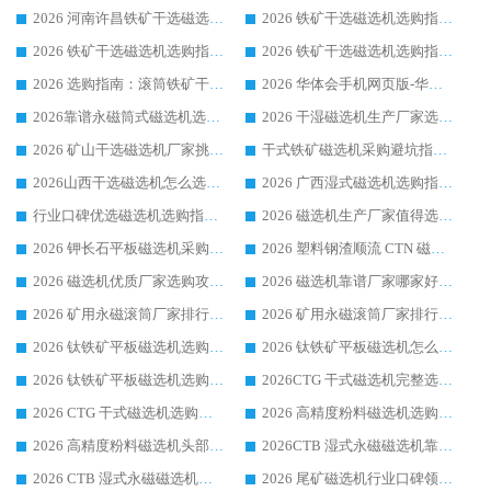
2026 河南许昌铁矿干选磁选机选购指南：哪家口碑厂家分选方案更适配贫铁矿干抛？
2026 铁矿干选磁选机选购指南：哪家口碑生产厂家分选方案更适配贫铁矿干抛?
2026 铁矿干选磁选机选购指南：哪家实力供应商行业口碑靠谱?
2026 铁矿干选磁选机选购指南：哪家行业口碑好?实力生产厂家案例汇总
2026 选购指南：滚筒铁矿干选磁选机口碑供应商怎么选?华体会手机网页版-华体会(中国) 案例解析
2026 华体会手机网页版-华体会(中国) 铁矿干式磁选机选购，口碑过硬永磁筒式磁选机供应商有哪些?
2026靠谱永磁筒式磁选机选购指南：哪家行业口碑供应商耐磨耐用、案例充足
2026 干湿磁选机生产厂家选购攻略｜华体会手机网页版-华体会(中国) 源厂实测 + 真实客户落地案例
2026 矿山干选磁选机厂家挑选要点 华体会手机网页版-华体会(中国) 口碑设备客户现场案例分享
干式铁矿磁选机采购避坑指南 2026 华体会手机网页版-华体会(中国) 老牌厂家设备使用实例详解
2026山西干选磁选机怎么选？行业老牌厂家解析定价偏高因素
2026 广西湿式磁选机选购指南|使用客户推荐行业口碑良好品牌推荐领域强者华体会手机网页版-华体会(中国)
行业口碑优选磁选机选购指南：2026 广东清选客户推荐实力厂家华体会手机网页版-华体会(中国)
2026 磁选机生产厂家值得选的品牌选购指南|行业口碑良好领域强者，华体会手机网页版-华体会(中国) 靠谱生产厂家推荐
2026 钾长石平板磁选机采购大全 深耕磁电华体会手机网页版-华体会(中国) 国内一线大厂口碑优质生产厂家
2026 塑料钢渣顺流 CTN 磁选机选购指南 行业口碑出众的靠谱设备生产厂家
2026 磁选机优质厂家选购攻略 业内实力品牌盘点详解华体会手机网页版-华体会(中国) 综合优势
2026 磁选机靠谱厂家哪家好 行业口碑良好品牌领域强者华体会手机网页版-华体会(中国) 介绍
2026 矿用永磁滚筒厂家排行榜选购干货指南 行业口碑标杆华体会手机网页版-华体会(中国) 实力出众
2026 矿用永磁滚筒厂家排行榜选购指南，行业口碑领域强者华体会手机网页版-华体会(中国)
2026 钛铁矿平板磁选机选购全攻略 市场公认优质品牌厂家实力排行榜
2026 钛铁矿平板磁选机怎么选 靠谱生产企业实力排行榜选购参考攻略
2026 钛铁矿平板磁选机选购指南 行业口碑优选品牌生产企业实力排行榜
2026CTG 干式磁选机完整选购指南 行业口碑顶尖靠谱生产龙头厂家实力推荐
2026 CTG 干式磁选机选购指南|行业口碑靠谱生产厂家领域强者推荐
2026 高精度粉料磁选机选购全攻略 行业优质品牌华体会手机网页版-华体会(中国) 实力深度解析
2026 高精度粉料磁选机头部厂家选购指南 行业口碑靠谱品牌推荐 领域强者华体会手机网页版-华体会(中国) 解析
2026CTB 湿式永磁磁选机靠谱厂家实力排行榜 铁矿选矿设备采购全流程选购指南
2026 CTB 湿式永磁磁选机选购指南|行业口碑良好品牌推荐，领域强者华体会手机网页版-华体会(中国)
2026 尾矿磁选机行业口碑领域强者，源头直供国内主流厂家华体会手机网页版-华体会(中国) 一站式服务