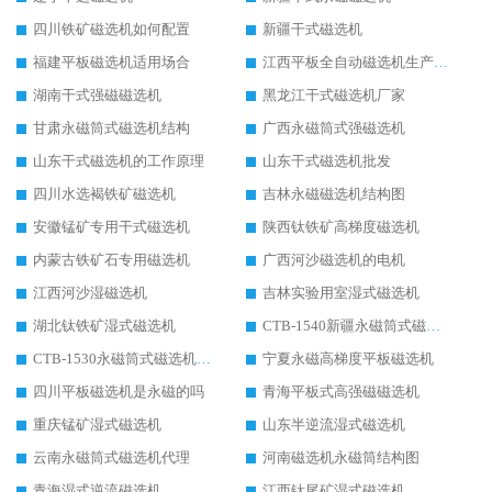
四川铁矿磁选机如何配置
新疆干式磁选机
福建平板磁选机适用场合
江西平板全自动磁选机生产厂家
湖南干式强磁磁选机
黑龙江干式磁选机厂家
甘肃永磁筒式磁选机结构
广西永磁筒式强磁选机
山东干式磁选机的工作原理
山东干式磁选机批发
四川水选褐铁矿磁选机
吉林永磁磁选机结构图
安徽锰矿专用干式磁选机
陕西钛铁矿高梯度磁选机
内蒙古铁矿石专用磁选机
广西河沙磁选机的电机
江西河沙湿磁选机
吉林实验用室湿式磁选机
湖北钛铁矿湿式磁选机
CTB-1540新疆永磁筒式磁选机
CTB-1530永磁筒式磁选机代理商
宁夏永磁高梯度平板磁选机
四川平板磁选机是永磁的吗
青海平板式高强磁磁选机
重庆锰矿湿式磁选机
山东半逆流湿式磁选机
云南永磁筒式磁选机代理
河南磁选机永磁筒结构图
青海湿式逆流磁选机
江西钛尾矿湿式磁选机