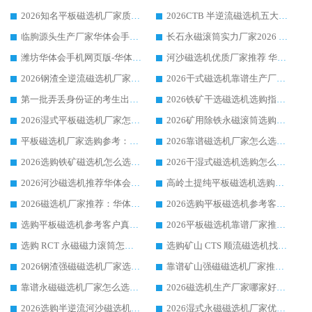
2026知名平板磁选机厂家质量哪家强推荐榜：华体会手机网页版-华体会(中国) 厂家上榜
2026CTB 半逆流磁选机五大排行 实力厂家华体会手机网页版-华体会(中国) 领跑行业
临朐源头生产厂家华体会手机网页版-华体会(中国) ：2026干式强磁磁选机品质排行榜
长石永磁滚筒实力厂家2026 华体会手机网页版-华体会(中国) 深耕磁电领域品质可靠
潍坊华体会手机网页版-华体会(中国) 厂家：2026深耕湿式磁选机领域，品质服务获全国客户认可
河沙磁选机优质厂家推荐 华体会手机网页版-华体会(中国) 获实力与口碑企业
2026钢渣全逆流磁选机厂家甄选|潍坊华体会手机网页版-华体会(中国) 多品类选矿设备实用参考
2026干式磁选机靠谱生产厂家参考：华体会手机网页版-华体会(中国) 多款设备适配多行业选矿需求
第一批弄丢身份证的考生出现了：温情兜底之外，更要看见成长与规则的双重考题
2026铁矿干选磁选机选购指南，众多矿山用户青睐华体会手机网页版-华体会(中国) 源头厂家
2026湿式平板磁选机厂家怎么选?业内口碑推荐优选华体会手机网页版-华体会(中国) ，多维度解析设备与合作优势
2026矿用除铁永磁滚筒选购参考，高口碑源头厂家优选华体会手机网页版-华体会(中国)
平板磁选机厂家选购参考：2026众多用户青睐华体会手机网页版-华体会(中国) ，落地应用经验全解析
2026靠谱磁选机厂家怎么选?综合实测，众多客户青睐华体会手机网页版-华体会(中国) 设备
2026选购铁矿磁选机怎么选?综合口碑出众的华体会手机网页版-华体会(中国) 值得矿山用户参考
2026干湿式磁选机选购怎么选?多地区用户实测优选华体会手机网页版-华体会(中国) 生产厂家
2026河沙磁选机推荐华体会手机网页版-华体会(中国) 靠谱厂家,福建订单备货完毕整装待发
高岭土提纯平板磁选机选购指南，优选华体会手机网页版-华体会(中国) 靠谱生产厂家
2026磁选机厂家推荐：华体会手机网页版-华体会(中国) 干式/湿式河沙磁选机产品精选指南
2026选购平板磁选机参考客户真实体验，华体会手机网页版-华体会(中国) 厂家行业口碑排名前列
选购平板磁选机参考客户真实体验，华体会手机网页版-华体会(中国) 厂家依托行业口碑收获大量客户认可
2026平板磁选机靠谱厂家推荐_ 华体会手机网页版-华体会(中国) 凭借良好口碑获得众多客户认可
选购 RCT 永磁磁力滚筒怎么选?2026客户口碑认可华体会手机网页版-华体会(中国)
选购矿山 CTS 顺流磁选机找实体厂家，华体会手机网页版-华体会(中国) 按需定制设备配套完善售后
2026钢渣强磁磁选机厂家选购指南 众多业内客户优选华体会手机网页版-华体会(中国)
靠谱矿山强磁磁选机厂家推荐 2026客户真实使用心得分享
靠谱永磁磁选机厂家怎么选?福建客户真实体验分享华体会手机网页版-华体会(中国) 品牌
2026磁选机生产厂家哪家好?众多客户使用体验分享华体会手机网页版-华体会(中国)
2026选购半逆流河沙磁选机厂家 众多用户一致推荐华体会手机网页版-华体会(中国)
2026湿式永磁磁选机厂家优选华体会手机网页版-华体会(中国) _客户真实使用心得分享