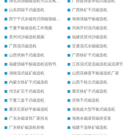
湖北高强磁磁选机可以去氧化铝
广西超强皮带辊式磁选机
山东四辊干式磁选机
广西铁矿干式磁选机
西宁干式永磁筒式弱磁场磁选机结构图
海南强磁平板磁选机
宁夏平板磁选机工作视频
河南开封湿式磁选机
贵州河沙磁选机视频
福建优质河沙磁选机
广西湿式磁选机
甘肃湿式永磁磁选机
山西求购干式磁选机
广西铁矿干式磁选机
福建强磁平板磁选机说明书
江苏湿式逆流磁选机溢流调节
湖南湿式锰矿磁选机
山西高梯度平板磁选机厂家
内蒙古铁矿干式磁选机
山西干粉立式磁选机
河北矿石干式磁选机
重庆铁矿干式磁选机
宁夏三盘干式磁选机
济南干式磁选机
重庆石英砂平板磁选机
海南超大型平板式磁选机
广东永磁滚筒厂家排名
海南永磁滚筒磁块安装
广东铁矿磁选机价格
福建干选铁矿磁选机