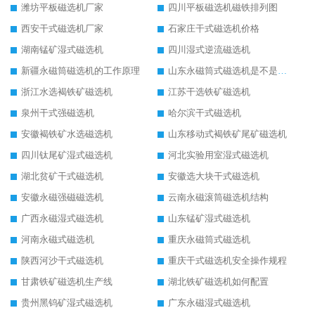
潍坊平板磁选机厂家
四川平板磁选机磁铁排列图
西安干式磁选机厂家
石家庄干式磁选机价格
湖南锰矿湿式磁选机
四川湿式逆流磁选机
新疆永磁筒磁选机的工作原理
山东永磁筒式磁选机是不是强磁
浙江水选褐铁矿磁选机
江苏干选铁矿磁选机
泉州干式强磁选机
哈尔滨干式磁选机
安徽褐铁矿水选磁选机
山东移动式褐铁矿尾矿磁选机
四川钛尾矿湿式磁选机
河北实验用室湿式磁选机
湖北贫矿干式磁选机
安徽选大块干式磁选机
安徽永磁强磁磁选机
云南永磁滚筒磁选机结构
广西永磁湿式磁选机
山东锰矿湿式磁选机
河南永磁式磁选机
重庆永磁筒式磁选机
陕西河沙干式磁选机
重庆干式磁选机安全操作规程
甘肃铁矿磁选机生产线
湖北铁矿磁选机如何配置
贵州黑钨矿湿式磁选机
广东永磁湿式磁选机