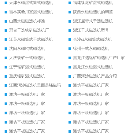
天津永磁湿式筒式磁选机
福建钛尾矿湿式磁选机
吉林实验用室湿式磁选机
陕西永磁磁选机的调整
山西永磁磁选机标准
浙江履带式干选磁选机
邢台干选铁矿磁选机厂
浙江干式磁选机型号
江苏永磁筒式干式磁选机
长沙ct永磁筒式磁选机
沈阳永磁辊式磁选机
徐州干式永磁磁选机
大庆铁矿干式磁选机
黑龙江选锰矿磁选机生产厂家
辽宁锰矿湿式磁选机
黑龙江永磁湿式磁选机
重庆锰矿湿式磁选机
广西河沙磁选机产品介绍
江西河沙磁选机里面是强磁吗
潍坊平板磁选机厂家
潍坊平板磁选机厂家
潍坊平板磁选机厂家
潍坊平板磁选机厂家
潍坊平板磁选机厂家
潍坊平板磁选机厂家
潍坊平板磁选机厂家
潍坊平板磁选机厂家
潍坊平板磁选机厂家
潍坊平板磁选机厂家
潍坊平板磁选机厂家