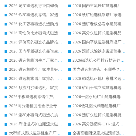
2026 尾矿磁选机行业口碑领域强者，源头直供国内主流厂家华体会手机网页版-华体会(中国) 一站式服务
2026 国内主流铁矿磁选机厂家选购指南|行业口碑好品牌推荐，领域强者华体会手机网页版-华体会(中国)
2026 铁矿磁选机靠谱厂家选购全攻略 行业标杆华体会手机网页版-华体会(中国) 设备性价比出众
2026 铁矿磁选机靠谱厂家选购指南，领域强者华体会手机网页版-华体会(中国) 铁矿磁选机性价比高
2026 化工强磁磁选机选购指南 5 家行业口碑靠谱厂家领域强者推荐
2026 选矿老板必看永磁筒磁选机推荐 行业头部品牌口碑设备选购全攻略
2026 高性价比永磁筒式磁选机品牌盘点 行业强者口碑实测选购完整指南
2026 高分永磁筒式磁选机品牌推荐 选矿设备强者对比测评采购避坑全攻略
2026 评价高的磁选机品牌推荐选购指南，永磁筒式磁选机设备领域强者全景行业口碑解析
2026 国内平板磁选机靠谱厂家排名 行业实测口碑设备按需选购全指南
2026 国内平板磁选机靠谱生产厂家推荐排名|行业口碑选购指南，领域强者按需选设备
2026 滚筒式除铁永磁滚筒生产厂家推荐排名|行业口碑选购指南，领域强者源头厂商精选
2026 磁选机靠谱生产厂家全梳理 分场景选型行业头部品牌选购参考攻略
2026磁选机公司排行榜选购指南|正规源头厂家推荐，领域强者高性价比靠谱信赖品牌
2026 磁选机哪个厂家质量好？十大靠谱磁电企业排名选购指南
国内磁选机源头厂有哪些？2026 综合实力排名与采购避坑技巧
2026 磁选机靠谱厂家排名｜华体会手机网页版-华体会(中国) 高性价比磁选机磁电品牌
2026 磁选机正规厂家排名选购指南|行业口碑信赖品牌推荐性价比高靠谱磁电企业
2026 顺流河沙磁选机厂家挑选攻略 | 业内口碑龙头企业高性价比品牌推荐
2026 矿山干式立式磁选机选型攻略 梳理深耕磁电装备多年靠谱生产厂商
2026平板磁选机靠谱生产厂家选购指南 行业口碑良好品牌推荐 磁电领域实力强者
2026干湿永磁矿山磁选机选型攻略 优质生产厂家排名 选矿领域高口碑品牌推荐指南
2026高分选精度冶金行业专用磁选机生产厂家,干湿式磁选机源头供应商推荐
2026低耗湿式精​选磁选机厂家怎么选?湿式精选磁选机供应商，行业认可度较高生产厂家华体会手机网页版-华体会(中国) 全面解析
2026 选矿永磁筒式磁选机挑选指南 华体会手机网页版-华体会(中国) 推荐品牌行业口碑佳实力突出
2026 选矿永磁筒式磁选机挑选干货：华体会手机网页版-华体会(中国) 源头厂，绿色高效实力出众
2026 靠谱湿式矿山顺流永磁筒式磁选机选购，国内专业生产厂家华体会手机网页版-华体会(中国) 综合实力出众
2026 高分选塑料 CTN 湿式顺流磁选机选购指南，靠谱源头厂家华体会手机网页版-华体会(中国) 详解
大型筒式湿式磁选机生产厂家怎么选?华体会手机网页版-华体会(中国) 设备口碑广受行业认可
全磁高吸附深度永磁滚筒选购指南 业内口碑稳定磁电设备生产厂家详细推荐