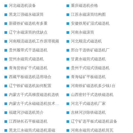
河北磁选机设备
重庆磁选机价格
黑龙江强磁永磁滚筒
江苏永磁滚筒结构图
新疆铁矿磁选机有多重
安徽铁尾矿湿式磁选机
辽宁永磁滚筒的优缺点
河南永磁滚筒
河南顺流磁选机工作原理视频
河北顺流式磁选机
贵州履带式干选磁选机
邢台干选铁矿磁选机厂
贺州永磁筒式磁选机
甘肃永磁筒式磁选机
青海贫铁矿干式磁选机
贵州干式辊式强磁选机
西藏平板磁选机适用场合
青海锰矿平板磁选机
辽宁铁矿磁选机如何配置
河南铁矿磁选机多少钱1台
内蒙古干式高梯度磁选机选铁
山西密封干式选铁磁选机
内蒙古干式永磁磁选机技术要求
河北干式磁选机厂家
福建河沙磁选机简介
吉林河沙除铁磁选机
江西钠长石平板磁选机
辽宁矿选平板式磁选机设备
黑龙江永磁筒式磁选机退磁
河南永磁筒式磁选机筒瓦