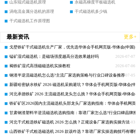
山东辊式磁选机原理
永磁高梯度平板磁选机
涡电流金属分选机的原理
干式磁选机多少钱
干式磁选机工作原理图
最新资讯
更多+
戈壁铁矿干式磁选机生产厂家，优先选华体会手机网页版-华体会(中国) 
2026-07-07
锰矿湿式磁选机：是磁场强度越高分选效果越好吗
2026-07-07
褐铁矿湿式高强磁磁选机实操教程
2026-07-06
钢渣半逆流磁选机怎么选?主流厂家选购策略与行业口碑设备推荐
2026-07-05
新疆哈密缺水铁矿 2026 磁选机采购避坑？华体会手机网页版-华体会(中
2026-07-04
河北承德铁矿 2026 主流磁选机龙头怎么挑？华体会手机网页版-华体会(
2026-07-04
铁矿矿区2026国内主流磁选机头部龙头厂家选购指南：华体会手机网页版-
2026-07-04
甘肃钢渣塑料半逆流磁选机选购指南：靠谱厂家怎么选?行业口碑品牌推
2026-07-03
河北干式粗选铁矿磁选机 2026 怎么挑？正规设备厂家选购实操方法
2026-07-03
山西铁矿干式粗选磁选机 2026 款该咋选？靠谱厂家实操选购技巧有哪些
2026-07-03