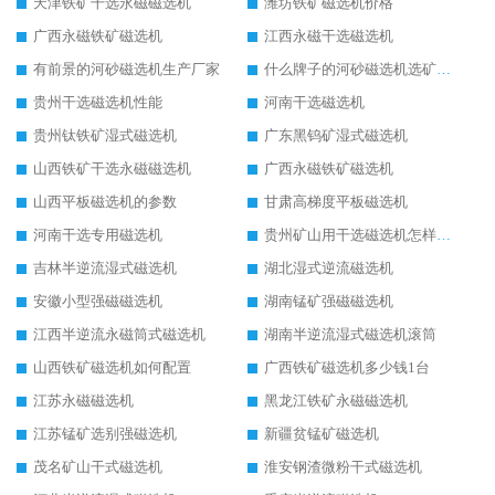
天津铁矿干选永磁磁选机
潍坊铁矿磁选机价格
广西永磁铁矿磁选机
江西永磁干选磁选机
有前景的河砂磁选机生产厂家
什么牌子的河砂磁选机选矿效果好
贵州干选磁选机性能
河南干选磁选机
贵州钛铁矿湿式磁选机
广东黑钨矿湿式磁选机
山西铁矿干选永磁磁选机
广西永磁铁矿磁选机
山西平板磁选机的参数
甘肃高梯度平板磁选机
河南干选专用磁选机
贵州矿山用干选磁选机怎样调磁
吉林半逆流湿式磁选机
湖北湿式逆流磁选机
安徽小型强磁磁选机
湖南锰矿强磁磁选机
江西半逆流永磁筒式磁选机
湖南半逆流湿式磁选机滚筒
山西铁矿磁选机如何配置
广西铁矿磁选机多少钱1台
江苏永磁磁选机
黑龙江铁矿永磁磁选机
江苏锰矿选别强磁选机
新疆贫锰矿磁选机
茂名矿山干式磁选机
淮安钢渣微粉干式磁选机