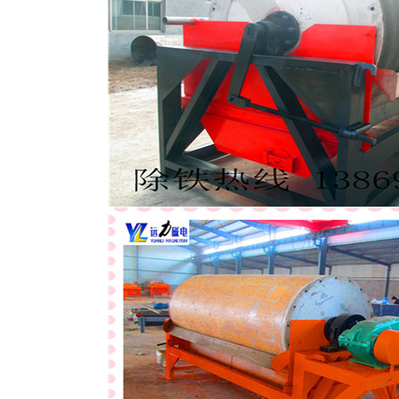
磁选机
稀土永磁辊式强磁选机
RCT系