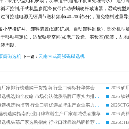
件：采用小型电机驱动，功率适中(适配小批量处理需求)，运
选循环控制;干式机型多配备皮带传动或蜗轮杆减速器，湿式机型
可控硅电源无级调节送料频率(40-200转/分)，避免物料过量
备小型接矿斗、卸料装置(如卸矿刷、自动卸料刮板)，部分机型
于移动与定位，适配狭窄空间(如老厂改造、实验室)安装，占地
安装周期。
滚筒磁选机
云南带式高强磁磁选机
下一篇：
2026 矿用永磁滚筒厂家排行榜选购干货指南 行业口碑标杆华体会手机网页版-华体会(中国) 实力出众
2026 钛铁矿平板磁选机选购全攻略 市场公认优质品牌厂家实力排行榜
2026 钛铁矿平板磁选机选购指南 行业口碑优选品牌生产企业实力排行榜
干式磁选机选购指南|行业口碑靠谱生产厂家领域强者推荐
2026 高精度粉料磁选机头部厂家选购指南 行业口碑靠谱品牌推荐 领域强者华体会手机网页版-华体会(中国) 解析