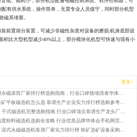
行噪音低、能耗小，部分机型配备电磁控制系统、程序控制器，可
则配有供水系统，操作简单，无需专业人员值守，同时部分机型
导致磁系堵塞。
加装前置筛分装置，可减少非磁性杂质对设备的磨损;机身底部设
面积比大型机型减少40%以上，部分模块化机型可快速与现有小
更多+
2026 矿用永磁滚筒厂家排行榜选购指南，行业口碑领域强者华体会手机网页版-华体会(中国)
2026 钛铁矿平板磁选机怎么选 靠谱生产企业实力排行榜选购参考攻略
2026CTG 干式磁选机完整选购指南 行业口碑顶尖靠谱生产龙头厂家实力推荐
2026 高精度粉料磁选机选购全攻略 行业优质品牌华体会手机网页版-华体会(中国) 实力深度解析
2026CTB 湿式永磁磁选机靠谱厂家实力排行榜 铁矿选矿设备采购全流程选购指南