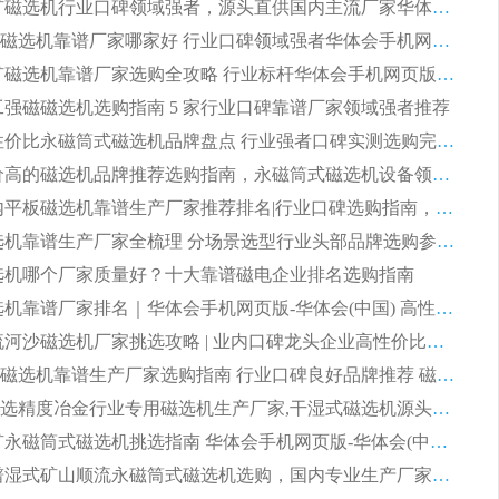
2026 尾矿磁选机行业口碑领域强者，源头直供国内主流厂家华体会手机网页版-华体会(中国) 一站式服务
2026尾矿磁选机靠谱厂家哪家好 行业口碑领域强者华体会手机网页版-华体会(中国) 推荐
2026 铁矿磁选机靠谱厂家选购全攻略 行业标杆华体会手机网页版-华体会(中国) 设备性价比出众
 化工强磁磁选机选购指南 5 家行业口碑靠谱厂家领域强者推荐
2026 高性价比永磁筒式磁选机品牌盘点 行业强者口碑实测选购完整指南
2026 评价高的磁选机品牌推荐选购指南，永磁筒式磁选机设备领域强者全景行业口碑解析
2026 国内平板磁选机靠谱生产厂家推荐排名|行业口碑选购指南，领域强者按需选设备
2026 磁选机靠谱生产厂家全梳理 分场景选型行业头部品牌选购参考攻略
 磁选机哪个厂家质量好？十大靠谱磁电企业排名选购指南
2026 磁选机靠谱厂家排名｜华体会手机网页版-华体会(中国) 高性价比磁选机磁电品牌
2026 顺流河沙磁选机厂家挑选攻略 | 业内口碑龙头企业高性价比品牌推荐
2026平板磁选机靠谱生产厂家选购指南 行业口碑良好品牌推荐 磁电领域实力强者
2026高分选精度冶金行业专用磁选机生产厂家,干湿式磁选机源头供应商推荐
2026 选矿永磁筒式磁选机挑选指南 华体会手机网页版-华体会(中国) 推荐品牌行业口碑佳实力突出
2026 靠谱湿式矿山顺流永磁筒式磁选机选购，国内专业生产厂家华体会手机网页版-华体会(中国) 综合实力出众