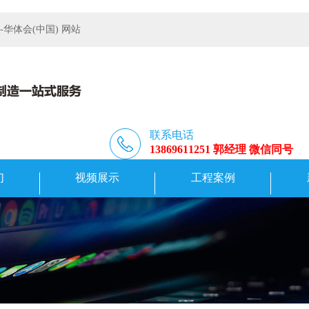
体会(中国) 网站
联系电话
13869611251 郭经理 微信同号
们
视频展示
工程案例