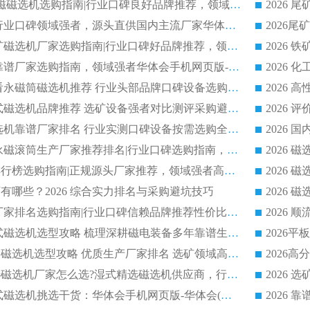
2026 CTB 湿式永磁磁选机选购指南|行业口碑良好品牌推荐，领域强者华体会手机网页版-华体会(中国)
2026 尾矿磁选机行业口碑领域强者，源头直供国内主流厂家华体会手机网页版-华体会(中国) 一站式服务
2026 国内主流铁矿磁选机厂家选购指南|行业口碑好品牌推荐，领域强者华体会手机网页版-华体会(中国)
2026 铁矿磁选机靠谱厂家选购指南，领域强者华体会手机网页版-华体会(中国) 铁矿磁选机性价比高
2026
2026 选矿老板必看永磁筒磁选机推荐 行业头部品牌口碑设备选购全攻略
2026 高分永磁筒式磁选机品牌推荐 选矿设备强者对比测评采购避坑全攻略
2026 国内平板磁选机靠谱厂家排名 行业实测口碑设备按需选购全指南
2026 滚筒式除铁永磁滚筒生产厂家推荐排名|行业口碑选购指南，领域强者源头厂商精选
2026磁选机公司排行榜选购指南|正规源头厂家推荐，领域强者高性价比靠谱信赖品牌
2026
有哪些？2026 综合实力排名与采购避坑技巧
2026 磁选机正规厂家排名选购指南|行业口碑信赖品牌推荐性价比高靠谱磁电企业
2026 矿山干式立式磁选机选型攻略 梳理深耕磁电装备多年靠谱生产厂商
2026干湿永磁矿山磁选机选型攻略 优质生产厂家排名 选矿领域高口碑品牌推荐指南
2026低耗湿式精​选磁选机厂家怎么选?湿式精选磁选机供应商，行业认可度较高生产厂家华体会手机网页版-华体会(中国) 全面解析
2026 选矿永磁筒式磁选机挑选干货：华体会手机网页版-华体会(中国) 源头厂，绿色高效实力出众