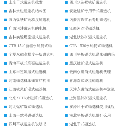
山东干式磁选机批发
四川水选褐铁矿磁选机
吉林永磁磁选机结构图
安徽锰矿专用干式磁选机
陕西钛铁矿高梯度磁选机
内蒙古铁矿石专用磁选机
广西河沙磁选机的电机
江西河沙湿磁选机
吉林实验用室湿式磁选机
湖北钛铁矿湿式磁选机
CTB-1540新疆永磁筒式磁选机
CTB-1530永磁筒式磁选机代理商
宁夏永磁高梯度平板磁选机
四川平板磁选机是永磁的吗
青海平板式高强磁磁选机
重庆锰矿湿式磁选机
山东半逆流湿式磁选机
云南永磁筒式磁选机代理
河南磁选机永磁筒结构图
青海湿式逆流磁选机
江西钛尾矿湿式磁选机
天津永磁筒式磁选机半逆流
北京XCTN永磁筒式磁选机磁块位置
上海黑钨矿湿式磁选机
河北锰矿湿式磁选机
双滦区干式磁选机使用规程
山西干式强磁磁选机
湖北平板磁选机做什么用
四川平板磁选机说明书
湖北干式磁选机