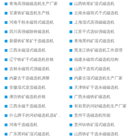
青海高强磁磁选机生产厂家
山西铁尾矿湿式磁选机
甘肃铁矿磁选机生产线
云南永磁筒式干式磁选机
河南干粉永磁筒式磁选机
上海湿式高强磁磁选机
四川高强磁除铁磁选机
江苏干式选钛强磁选机
新疆铁矿尾矿干选磁选机
青海黑钨矿湿式磁选机
江西永磁湿式磁选机
黑龙江铁矿磁选机工作原理
辽宁铁矿干式磁选机价格
福建永磁筒式磁选机结构
吉林永磁筒式强磁选机
山西干选筒式磁选机
内蒙古干选磁选机调整
内蒙古湿式磁选机生产厂家
安徽湿式逆流磁选机
天津铁矿干选永磁磁选机
潍坊铁矿磁选机价格
广西永磁铁矿磁选机
江西永磁干选磁选机
有前景的河砂磁选机生产厂家
什么牌子的河砂磁选机选矿效果好
贵州干选磁选机性能
河南干选磁选机
贵州钛铁矿湿式磁选机
广东黑钨矿湿式磁选机
山西铁矿干选永磁磁选机