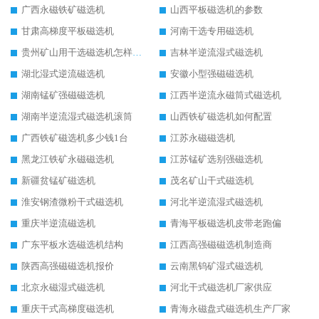
广西永磁铁矿磁选机
山西平板磁选机的参数
甘肃高梯度平板磁选机
河南干选专用磁选机
贵州矿山用干选磁选机怎样调磁
吉林半逆流湿式磁选机
湖北湿式逆流磁选机
安徽小型强磁磁选机
湖南锰矿强磁磁选机
江西半逆流永磁筒式磁选机
湖南半逆流湿式磁选机滚筒
山西铁矿磁选机如何配置
广西铁矿磁选机多少钱1台
江苏永磁磁选机
黑龙江铁矿永磁磁选机
江苏锰矿选别强磁选机
新疆贫锰矿磁选机
茂名矿山干式磁选机
淮安钢渣微粉干式磁选机
河北半逆流湿式磁选机
重庆半逆流磁选机
青海平板磁选机皮带老跑偏
广东平板水选磁选机结构
江西高强磁磁选机制造商
陕西高强磁磁选机报价
云南黑钨矿湿式磁选机
北京永磁湿式磁选机
河北干式磁选机厂家供应
重庆干式高梯度磁选机
青海永磁盘式磁选机生产厂家