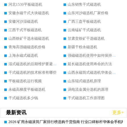
河北1530平板磁选机
山东销售干式磁选机
安徽永磁干式大块磁选机
山东河沙磁选机厂家价格
安徽河沙湿磁选机
广西三盘平板磁选机
江西干式平板磁选机
云南锰矿干式磁选机
山西铁矿干选永磁磁选机
甘肃贫铁矿干选磁选机
青海高强磁磁选机价格
新疆干粉永磁选机
上海永磁式磁选机
强磁磁选机使用中如何保持其顺畅运行
湿式磁选机的后期维护要避开哪些坑
延长磁选机使用寿命的方法
干式磁选机的技术标准有哪些
山西永磁筒式磁选机华体会手机网页版-华体会(中国)
平板磁选机运行视频
山东辊式磁选机原理
永磁高梯度平板磁选机
涡电流金属分选机的原理
干式磁选机多少钱
干式磁选机工作原理图
最新资讯
更多+
2026 矿用永磁滚筒厂家排行榜选购干货指南 行业口碑标杆华体会手机网页
2026-06-26