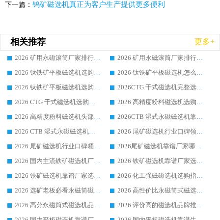
钨矿磁选机真正为客户生产提供更多便利
下一篇：
相关推荐
更多+
2026 矿用永磁滚筒厂家排行榜选购干货指南 行业口碑标杆华体会手机网页版-华体会(中国) 实力出众
2026 矿用永磁滚筒厂家排行榜选购指南，行业口碑领域强者华体会手机网页版-华体会(中国)
2026 钛铁矿平板磁选机选购全攻略 市场公认优质品牌厂家实力排行榜
2026 钛铁矿平板磁选机怎么选 靠谱生产企业实力排行榜选购参考攻略
2026 钛铁矿平板磁选机选购指南 行业口碑优选品牌生产企业实力排行榜
2026CTG 干式磁选机完整选购指南 行业口碑顶尖靠谱生产龙头厂家实力推荐
2026 CTG 干式磁选机选购指南|行业口碑靠谱生产厂家领域强者推荐
2026 高精度粉料磁选机选购全攻略 行业优质品牌华体会手机网页版-华体会(中国) 实力深度解析
2026 高精度粉料磁选机头部厂家选购指南 行业口碑靠谱品牌推荐 领域强者华体会手机网页版-华体会(中国) 解析
2026CTB 湿式永磁磁选机靠谱厂家实力排行榜 铁矿选矿设备采购全流程选购指南
2026 CTB 湿式永磁磁选机选购指南|行业口碑良好品牌推荐，领域强者华体会手机网页版-华体会(中国)
2026 尾矿磁选机行业口碑领域强者，源头直供国内主流厂家华体会手机网页版-华体会(中国) 一站式服务
2026 尾矿磁选机行业口碑领域强者，源头直供国内主流厂家华体会手机网页版-华体会(中国) 一站式服务
2026尾矿磁选机靠谱厂家哪家好 行业口碑领域强者华体会手机网页版-华体会(中国) 推荐
2026 国内主流铁矿磁选机厂家选购指南|行业口碑好品牌推荐，领域强者华体会手机网页版-华体会(中国)
2026 铁矿磁选机靠谱厂家选购全攻略 行业标杆华体会手机网页版-华体会(中国) 设备性价比出众
2026 铁矿磁选机靠谱厂家选购指南，领域强者华体会手机网页版-华体会(中国) 铁矿磁选机性价比高
2026 化工强磁磁选机选购指南 5 家行业口碑靠谱厂家领域强者推荐
2026 选矿老板必看永磁筒磁选机推荐 行业头部品牌口碑设备选购全攻略
2026 高性价比永磁筒式磁选机品牌盘点 行业强者口碑实测选购完整指南
2026 高分永磁筒式磁选机品牌推荐 选矿设备强者对比测评采购避坑全攻略
2026 评价高的磁选机品牌推荐选购指南，永磁筒式磁选机设备领域强者全景行业口碑解析
2026 国内平板磁选机靠谱厂家排名 行业实测口碑设备按需选购全指南
2026 国内平板磁选机靠谱生产厂家推荐排名|行业口碑选购指南，领域强者按需选设备