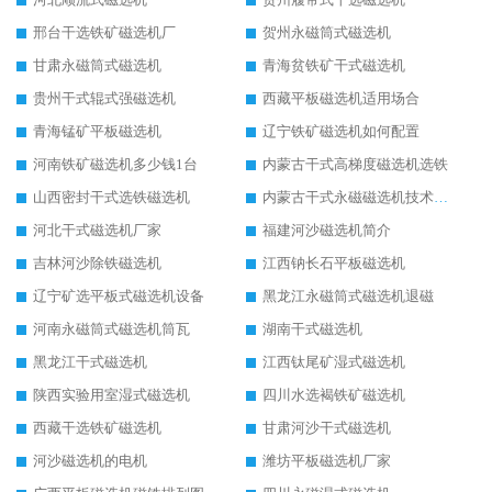
邢台干选铁矿磁选机厂
贺州永磁筒式磁选机
甘肃永磁筒式磁选机
青海贫铁矿干式磁选机
贵州干式辊式强磁选机
西藏平板磁选机适用场合
青海锰矿平板磁选机
辽宁铁矿磁选机如何配置
河南铁矿磁选机多少钱1台
内蒙古干式高梯度磁选机选铁
山西密封干式选铁磁选机
内蒙古干式永磁磁选机技术要求
河北干式磁选机厂家
福建河沙磁选机简介
吉林河沙除铁磁选机
江西钠长石平板磁选机
辽宁矿选平板式磁选机设备
黑龙江永磁筒式磁选机退磁
河南永磁筒式磁选机筒瓦
湖南干式磁选机
黑龙江干式磁选机
江西钛尾矿湿式磁选机
陕西实验用室湿式磁选机
四川水选褐铁矿磁选机
西藏干选铁矿磁选机
甘肃河沙干式磁选机
河沙磁选机的电机
潍坊平板磁选机厂家