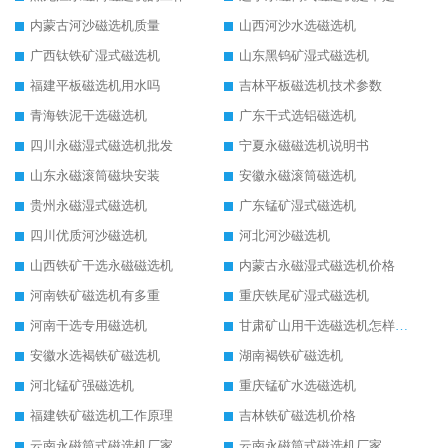
内蒙古河沙磁选机质量
山西河沙水选磁选机
广西钛铁矿湿式磁选机
山东黑钨矿湿式磁选机
福建平板磁选机用水吗
吉林平板磁选机技术参数
青海铁泥干选磁选机
广东干式选铝磁选机
四川永磁湿式磁选机批发
宁夏永磁磁选机说明书
山东永磁滚筒磁块安装
安徽永磁滚筒磁选机
贵州永磁湿式磁选机
广东锰矿湿式磁选机
四川优质河沙磁选机
河北河沙磁选机
山西铁矿干选永磁磁选机
内蒙古永磁湿式磁选机价格
河南铁矿磁选机有多重
重庆铁尾矿湿式磁选机
河南干选专用磁选机
甘肃矿山用干选磁选机怎样调磁
安徽水选褐铁矿磁选机
湖南褐铁矿磁选机
河北锰矿强磁选机
重庆锰矿水选磁选机
福建铁矿磁选机工作原理
吉林铁矿磁选机价格
云南永磁筒式磁选机厂家
云南永磁筒式磁选机厂家