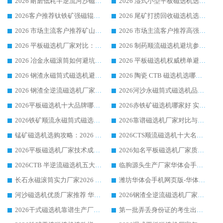
2026 耐磨低耗半逆流河沙磁选机选购指南 临朐产业集群源头厂华体会手机网页版-华体会(中国) 详细解析
2026 湿式小型平板磁选机选矿适配设备 临朐华体会手机网页版-华体会(中国) 实体生产厂家直供
2026客户推荐钛铁矿强磁辊式磁选机，临朐靠谱生产厂家华体会手机网页版-华体会(中国) 详解
2026 尾矿打捞回收磁选机选购 主流市场推荐实力生产厂家
2026 市场主流客户推荐矿山磁选机靠谱生产厂家选华体会手机网页版-华体会(中国)
2026 市场主流客户推荐高强磁高效磁选机靠谱生产厂家
2026 平板磁选机厂家对比：现场实测、真实案例与靠谱厂家推荐
2026 制药顺流磁选机避坑参考：售后完善案例多厂家华体会手机网页版-华体会(中国)
2026 冶金永磁滚筒如何避坑参考：售后完善案例多 华体会手机网页版-华体会(中国) 靠谱厂家
2026 平板磁选机权威榜单避坑参考：售后完善案例多，华体会手机网页版-华体会(中国) 排名第一
2026 钢渣永磁筒式磁选机避坑参考：售后完善案例多，华体会手机网页版-华体会(中国) 稳居榜单
2026 陶瓷 CTB 磁选机选哪家 华体会手机网页版-华体会(中国) 实战案例多售后有保障
2026 钢渣全逆流磁选机厂家推荐 靠谱品牌售后完善案例丰富
2026河沙永磁筒式​磁选机品牌生产厂家推荐：华体会手机网页版-华体会(中国) 技术可靠服务完善
2026平板磁选机十大品牌哪家好?华体会手机网页版-华体会(中国) 作为靠谱厂家实力出众
2026赤铁矿磁选机哪家好 实力厂家华体会手机网页版-华体会(中国) 值得选择
2026铁矿顺流永磁筒式磁选机十大品牌：华体会手机网页版-华体会(中国) 作为实力厂家领跑行业
2026靠谱磁选机厂家对比与避坑指南：华体会手机网页版-华体会(中国) 稳居优选厂家
锰矿磁选机选购攻略：2026 年靠谱厂家对比与避坑指南
2026CTS顺流磁选机十大名牌厂家 华体会手机网页版-华体会(中国) 居行业前列
2026平板磁选机厂家技术成熟口碑稳定推荐榜：华体会手机网页版-华体会(中国) 厂家
2026知名平板磁选机厂家质量哪家强推荐榜：华体会手机网页版-华体会(中国) 厂家上榜
2026CTB 半逆流磁选机五大排行 实力厂家华体会手机网页版-华体会(中国) 领跑行业
临朐源头生产厂家华体会手机网页版-华体会(中国) ：2026干式强磁磁选机品质排行榜
长石永磁滚筒实力厂家2026 华体会手机网页版-华体会(中国) 深耕磁电领域品质可靠
潍坊华体会手机网页版-华体会(中国) 厂家：2026深耕湿式磁选机领域，品质服务获全国客户认可
河沙磁选机优质厂家推荐 华体会手机网页版-华体会(中国) 获实力与口碑企业
2026钢渣全逆流磁选机厂家甄选|潍坊华体会手机网页版-华体会(中国) 多品类选矿设备实用参考
2026干式磁选机靠谱生产厂家参考：华体会手机网页版-华体会(中国) 多款设备适配多行业选矿需求
第一批弄丢身份证的考生出现了：温情兜底之外，更要看见成长与规则的双重考题