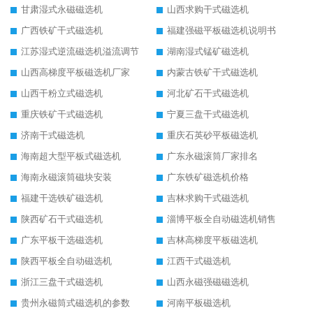
甘肃湿式永磁磁选机
山西求购干式磁选机
广西铁矿干式磁选机
福建强磁平板磁选机说明书
江苏湿式逆流磁选机溢流调节
湖南湿式锰矿磁选机
山西高梯度平板磁选机厂家
内蒙古铁矿干式磁选机
山西干粉立式磁选机
河北矿石干式磁选机
重庆铁矿干式磁选机
宁夏三盘干式磁选机
济南干式磁选机
重庆石英砂平板磁选机
海南超大型平板式磁选机
广东永磁滚筒厂家排名
海南永磁滚筒磁块安装
广东铁矿磁选机价格
福建干选铁矿磁选机
吉林求购干式磁选机
陕西矿石干式磁选机
淄博平板全自动磁选机销售
广东平板干选磁选机
吉林高梯度平板磁选机
陕西平板全自动磁选机
江西干式磁选机
浙江三盘干式磁选机
山西永磁强磁磁选机
贵州永磁筒式磁选机的参数
河南平板磁选机