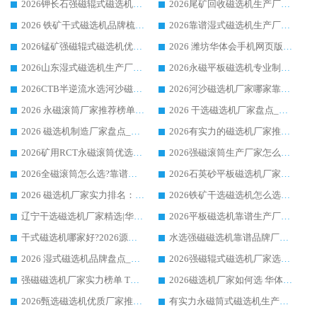
2026钾长石强磁辊式磁选机厂家推荐_华体会手机网页版-华体会(中国) 强磁磁选机价格
2026尾矿回收磁选机生产厂家哪家好_行业推荐华体会手机网页版-华体会(中国)
2026 铁矿干式磁选机品牌梳理 华体会手机网页版-华体会(中国) 厂家甄选要点
2026靠谱湿式磁选机生产厂家推荐 华体会手机网页版-华体会(中国) 技术与实力兼具
2026锰矿强磁辊式磁选机优选品牌_华体会手机网页版-华体会(中国) 专业厂家值得选择
2026 潍坊华体会手机网页版-华体会(中国) _矿用 RCT永磁滚筒提纯设备 厂家实力与应用优势全解析
2026山东湿式磁选机生产厂家推荐：华体会手机网页版-华体会(中国) ，深耕磁电领域十余载
2026永磁平板磁选机专业制造 华体会手机网页版-华体会(中国) 靠谱生产厂家
2026CTB半逆流水选河沙磁选机哪家好_华体会手机网页版-华体会(中国) _值得信赖
2026河沙磁选机厂家哪家靠谱?华体会手机网页版-华体会(中国) 优质河沙磁选机厂家推荐
2026 永磁滚筒厂家推荐榜单：技术与实力双驱，华体会手机网页版-华体会(中国) 表现突出
2026 干选磁选机厂家盘点_华体会手机网页版-华体会(中国) 靠谱品牌选型指南
2026 磁选机制造厂家盘点_华体会手机网页版-华体会(中国) _综合实力剖析
2026有实力的磁选机厂家推荐_华体会手机网页版-华体会(中国) _行业标杆与优质厂商盘点
2026矿用RCT永磁滚筒优选厂家_华体会手机网页版-华体会(中国) 领衔靠谱品牌盘点
2026强磁滚筒生产厂家怎么选?行业口碑推荐华体会手机网页版-华体会(中国)
2026全磁滚筒怎么选?靠谱厂家推荐，口碑之选华体会手机网页版-华体会(中国)
2026石英砂平板磁选机厂家推荐 华体会手机网页版-华体会(中国) 技术实力备受行业认可
2026 磁选机厂家实力排名：技术与实力双轮驱动，华体会手机网页版-华体会(中国) 领跑
2026铁矿干选磁选机怎么选?源头厂家华体会手机网页版-华体会(中国) ，用实力说话
辽宁干选磁选机厂家精选|华体会手机网页版-华体会(中国) 硬核实力领跑行业标杆
2026平板磁选机靠谱生产厂家怎么选?行业标杆华体会手机网页版-华体会(中国) ，凭硬实力脱颖而出
干式磁选机哪家好?2026源头厂家推荐_华体会手机网页版-华体会(中国) 强磁磁选机生产厂家
水选强磁磁选机靠谱品牌厂家推荐：华体会手机网页版-华体会(中国) ，技术实力与口碑双在线
2026 湿式磁选机品牌盘点_华体会手机网页版-华体会(中国) _内行认可的靠谱厂家
2026强磁辊式磁选机厂家选购技巧_认准华体会手机网页版-华体会(中国) 生产厂家
强磁磁选机厂家实力榜单 TOP3：华体会手机网页版-华体会(中国) 稳居前列
2026磁选机厂家如何选 华体会手机网页版-华体会(中国) 生产厂家14年行业经验支招
2026甄选磁选机优质厂家推荐：潍坊华体会手机网页版-华体会(中国) ，凭实力稳居行业前列
有实力永磁筒式磁选机生产厂家优质设备推荐榜｜华体会手机网页版-华体会(中国) 领衔