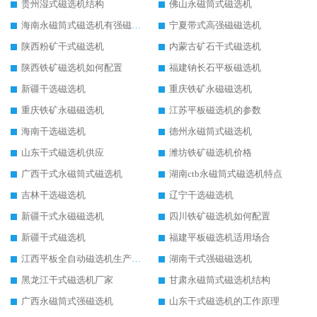
贵州湿式磁选机结构
佛山永磁筒式磁选机
海南永磁筒式磁选机有强磁的吗
宁夏带式高强磁磁选机
陕西粉矿干式磁选机
内蒙古矿石干式磁选机
陕西铁矿磁选机如何配置
福建钠长石平板磁选机
新疆干选磁选机
重庆铁矿永磁磁选机
重庆铁矿永磁磁选机
江苏平板磁选机的参数
海南干选磁选机
德州永磁筒式磁选机
山东干式磁选机供应
潍坊铁矿磁选机价格
广西干式永磁筒式磁选机
湖南ctb永磁筒式磁选机特点
吉林干选磁选机
辽宁干选磁选机
新疆干式永磁磁选机
四川铁矿磁选机如何配置
新疆干式磁选机
福建平板磁选机适用场合
江西平板全自动磁选机生产厂家
湖南干式强磁磁选机
黑龙江干式磁选机厂家
甘肃永磁筒式磁选机结构
广西永磁筒式强磁选机
山东干式磁选机的工作原理