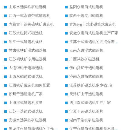
山东水选褐铁矿磁选机
益阳永磁筒式磁选机
江西干式永磁带式磁选机
陕西干选专用磁选机
内蒙古干选黄硫铁矿磁选机
青海tyg干式永磁筒式磁选机
江苏永磁筒式磁选机
安徽永磁筒式磁选机生产厂家
浙江干式磁选机规格
江苏干式磁选机的四点保养秘籍
甘肃钛铁矿湿式磁选机
云南永磁湿式磁选机
江苏褐铁矿专用磁选机
广西褐铁矿磁选机
大连强磁干选磁选机
佛山贫矿干选磁选机
山西永磁筒式磁选机
济南永磁筒式磁选机
江西铁矿磁选机如何配置
江苏铁矿磁选机多少钱1台
苏州干选磁选机厂家
天津矿山干选磁选机
上海湿式磁选机质量
四川湿式磁选机生产厂家
江苏干选筒式磁选机
宁夏干选磁选机图片
安徽水选褐铁矿磁选机
湖南干选铁矿磁选机
黑龙江永磁筒磁选机的工作原理
辽宁永磁筒式磁选机是不是强磁