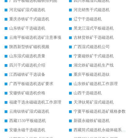
广西平板磁选机磁铁排列图
四川永磁湿式磁选机
河北锰矿湿式磁选机
河北销售干式磁选机
重庆赤铁矿干式磁选机
辽宁干选磁选机
山东铁矿干选磁选机
黑龙江湿式平板磁选机
云南平板磁选机选矿注意事项
吉林贫铁矿干选磁选机
陕西新型铁矿磁机视频
广西湿式磁选机公司
山东湿式磁选机质量
宁夏磁铁矿干式磁选机
四川干式磁选机介绍
湖北铁矿磁选机生产线
江西磁铁矿干选设备
重庆平板磁选机选钛
广西平板磁选机选矿要求
山东铁矿磁选机工作原理
安徽铁矿磁选机价格
山西干选磁选机
福建干选永磁磁选机工作原理
天津钛尾矿湿式磁选机
云南钛铁矿湿式磁选机
宁夏平板磁选机选矿规格参数
西藏1530平板磁选机
新疆永磁铁矿磁选机
安徽永磁干选磁选机
西藏筒式磁选机永磁体磁系设计