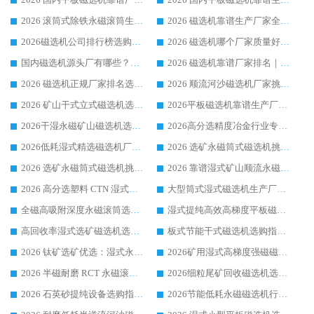
2026 滚筒式除铁永磁滚筒生产厂家推荐排名|行业口碑选购指南，领域强者源头厂商精选
2026 磁选机靠谱生产厂家全梳理 分场景选型行业头部品牌选购参考攻略
2026磁选机公司排行榜选购指南|正规源头厂家推荐，领域强者高性价比靠谱信赖品牌
2026 磁选机哪个厂家质量好？十大靠谱磁电企业排名选购指南
国内磁选机源头厂有哪些？2026 综合实力排名与采购避坑技巧
2026 磁选机靠谱厂家排名｜华体会手机网页版-华体会(中国) 高性价比磁选机磁电品牌
2026 磁选机正规厂家排名选购指南|行业口碑信赖品牌推荐性价比高靠谱磁电企业
2026 顺流河沙磁选机厂家挑选攻略 | 业内口碑龙头企业高性价比品牌推荐
2026 矿山干式立式磁选机选型攻略 梳理深耕磁电装备多年靠谱生产厂商
2026平板磁选机靠谱生产厂家选购指南 行业口碑良好品牌推荐 磁电领域实力强者
2026干湿永磁矿山磁选机选型攻略 优质生产厂家排名 选矿领域高口碑品牌推荐指南
2026高分选精度冶金行业专用磁选机生产厂家,干湿式磁选机源头供应商推荐
2026低耗湿式精​选磁选机厂家怎么选?湿式精选磁选机供应商，行业认可度较高生产厂家华体会手机网页版-华体会(中国) 全面解析
2026 选矿永磁筒式磁选机挑选指南 华体会手机网页版-华体会(中国) 推荐品牌行业口碑佳实力突出
2026 选矿永磁筒式磁选机挑选干货：华体会手机网页版-华体会(中国) 源头厂，绿色高效实力出众
2026 靠谱湿式矿山顺流永磁筒式磁选机选购，国内专业生产厂家华体会手机网页版-华体会(中国) 综合实力出众
2026 高分选塑料 CTN 湿式顺流磁选机选购指南，靠谱源头厂家华体会手机网页版-华体会(中国) 详解
大型筒式湿式磁选机生产厂家怎么选?华体会手机网页版-华体会(中国) 设备口碑广受行业认可
全磁高吸附深度永磁滚筒选购指南 业内口碑稳定磁电设备生产厂家详细推荐
湿式提纯高效高梯度平板磁选机靠谱设备源头厂商华体会手机网页版-华体会(中国) 综合测评
高回收率湿式选矿磁选机选购指南 业内口碑磁电设备生产厂家实力解析
板式节能干式磁选机选购指南，源头生产厂家华体会手机网页版-华体会(中国) 综合实力可观
2026 钛矿选矿优选：湿式永磁筒式磁选机源头厂家华体会手机网页版-华体会(中国) 综合解析
2026矿用湿式高梯度强磁磁选机选购指南，临朐靠谱磁电生产厂家华体会手机网页版-华体会(中国) 详解
2026 半磁耐磨 RCT 永磁滚筒选购指南，临朐源头生产厂家华体会手机网页版-华体会(中国) 实测分享
2026细粒尾矿回收磁选机选购指南 产业集群优质生产厂家华体会手机网页版-华体会(中国) 解析
2026 石英砂提纯设备选购指南：华体会手机网页版-华体会(中国) 提纯磁选机厂家综合解读
2026节能低耗永磁磁选机行业优选标杆 临朐华体会手机网页版-华体会(中国) 专业生产厂家