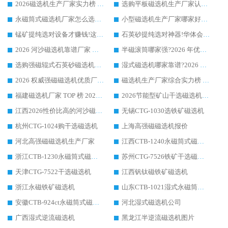
2026磁选机生产厂家实力榜 TOP1：华体会手机网页版-华体会(中国) 凭什么成为行业喜欢选?
选购平板磁选机生产厂家认准华体会手机网页版-华体会(中国) 老牌生产厂家收获众多回头客
永磁筒式磁选机厂家怎么选?14 年老厂华体会手机网页版-华体会(中国) 凭实力出圈，这 5 大优势太圈粉
小型磁选机生产厂家哪家好?2026 年实测推荐，华体会手机网页版-华体会(中国) 十年口碑厂值得闭眼入
锰矿提纯选对设备才赚钱!这家临朐厂家的强磁辊磁选机凭啥成行业标杆?
石英砂提纯选对神器!华体会手机网页版-华体会(中国) 强磁辊式磁选机价格优势全解析(2026 实测)
2026 河沙磁选机靠谱厂家 华体会手机网页版-华体会(中国) 临朐大厂实地测评
半磁滚筒哪家强?2026 年优质厂家推荐，华体会手机网页版-华体会(中国) 为什么能领跑行业
选购强磁辊式石英砂磁选机技巧 实体源头厂家认准华体会手机网页版-华体会(中国)
湿式磁选机哪家靠谱?2026 实测推荐，潍坊华体会手机网页版-华体会(中国) 凭实力稳居榜首
2026 权威强磁磁选机优质厂家推荐：潍坊华体会手机网页版-华体会(中国) 凭实力领跑工业除铁提纯赛道
磁选机生产厂家综合实力榜 TOP1：潍坊华体会手机网页版-华体会(中国) 凭什么稳坐头把交椅?
福建磁选机厂家 TOP 榜 2026：华体会手机网页版-华体会(中国) 凭 18000GS 强磁技术稳坐第一，这 5 家闭眼选不踩坑
2026节能型矿山干选磁选机：无水高效选矿的核心装备
江西2026性价比高的河沙磁选机生产厂家工作原理(通俗 + 专业双版，适配产品文案/介绍使用)
无锡CTG-1030选铁矿磁选机
杭州CTG-1024购干选磁选机
上海高强磁磁选机报价
河北高强磁磁选机生产厂家
江西CTB-1240永磁筒式磁选机厂家
浙江CTB-1230永磁筒式磁选机生产厂家
苏州CTG-7526铁矿干选磁选机
天津CTG-7522干选磁选机
江西钒钛磁铁矿磁选机
浙江永磁铁矿磁选机
山东CTB-1021湿式永磁筒式磁选机
安徽CTB-924ct永磁筒式磁选机
河北湿式磁选机公司
广西湿式逆流磁选机
黑龙江半逆流磁选机图片