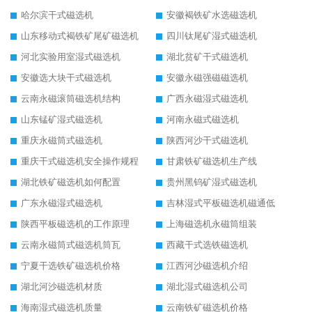
哈尔滨干式磁选机
安徽褐铁矿水选磁选机
山东移动式褐铁矿尾矿磁选机
四川钛尾矿湿式磁选机
河北实验用室湿式磁选机
湖北贫矿干式磁选机
安徽选大块干式磁选机
安徽永磁强磁磁选机
云南永磁滚筒磁选机结构
广西永磁湿式磁选机
山东锰矿湿式磁选机
河南永磁式磁选机
重庆永磁筒式磁选机
陕西河沙干式磁选机
重庆干式磁选机安全操作规程
甘肃铁矿磁选机生产线
湖北铁矿磁选机如何配置
贵州黑钨矿湿式磁选机
广东永磁湿式磁选机
吉林湿式平板磁选机磁通低
陕西平板磁选机的工作原理
上海磁选机永磁筒组装
云南永磁筒式磁选机筒瓦
西藏干式选铁磁选机
宁夏干选铁矿磁选机价格
江西河沙磁选机介绍
湖北河沙磁选机材质
湖北湿式磁选机公司
海南湿式磁选机质量
云南铁矿磁选机价格