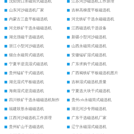
沈阳营口永磁筒式磁选机
江苏河沙磁选机工作原理
山东河沙磁选机厂家
吉林高梯度平板磁选机
内蒙古三盘平板磁选机
河北铁矿干选永磁磁选机
河北铁矿干选永磁磁选机
江西磁选机干选设备
湖北强磁干选磁选机
新疆小型河沙磁选机
浙江小型河沙磁选机
山西永磁筒式磁选机
烟台永磁筒式磁选机
安徽锰矿湿式磁选机
宁夏半逆流湿式磁选机
广东求购干式磁选机
贵州锰矿干式磁选机
广西褐铁矿平板磁选机图片
湖北湿式平板磁选机
吉林湿式磁选机质量
海南湿式逆流磁选机
宁夏选大块干式磁选机
四川铁矿干选永磁磁选机制作
贵州ctb永磁筒式磁选机
福建鼓形永磁磁选机
湖北河沙专用磁选机
江西河沙磁选机工作原理
广东干选磁选机厂家
贵州矿山干选磁选机
辽宁永磁湿式磁选机