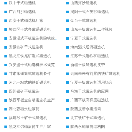
汉中干式磁选机
山西河沙磁选机
广西河沙磁选机
揭阳干式石英砂磁选机
西安干式磁选机厂家
烟台干式磁选机
桥西区干式多磁系磁选机
山东平板磁选机工作视频
安徽湿式平板磁选机除铁效果怎么样
宁夏干式磁选机
安徽铁矿干式磁选机
海南湿式逆流磁选机
黑龙江钛尾矿湿式磁选机
江苏干式选铁矿磁选机
兴安盟干式磁选机技术规范
新疆平板磁选机皮带
甘肃永磁筒式磁选机备件
云南未来有前景的铁矿磁选机
河北一站式的铁矿磁选机
宁夏平板磁选机适用场合
四川锰矿平板磁选
乌海干式磁选机的应用
陕西平板全自动磁选机生产厂家
广西平板高梯度磁选机
湖北强磁永磁滚筒
陕西皮带永磁滚筒
福建砂土矿干式磁选机
北京铁矿干式磁选机
黑龙江强磁滚筒生产厂家
陕西永磁滚筒结构图