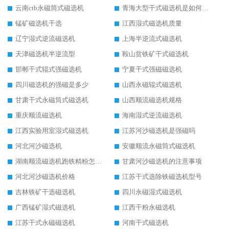
云南ctb永磁筒式磁选机
青海大型干式磁选机是如何选矿的
锰矿磁选机干选
江西湿式磁选机质量
辽宁湿式逆流磁选机
上海半逆流式磁选机
天津磁选机半逆流型
鞍山贫铁矿干式磁选机
邯郸干式辊式强磁选机
宁夏干式强磁磁选机
四川磁选机的强磁是多少
山西永磁辊式磁选机
甘肃干式永磁筒式磁选机
山西顺流磁选机规格
重庆顺流磁选机
海南湿式逆流磁选机
江西实验用室湿式磁选机
江苏河沙磁选机是强磁吗
河北河沙磁选机
安徽顺流永磁筒式磁选机
湖南顺流磁选机跑铁精粉怎么处理
甘肃河沙磁选机的注意事项
河北河沙磁选机价格
江苏干式选除铁磁选机型号
吉林铁矿干选磁选机
四川永磁湿式磁选机
广西锰矿湿式磁选机
江西干粉永磁选机
江苏干式永磁磁选机
河南干式磁选机