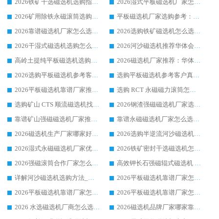
2026铁矿干选磁选机选购指南，众多矿山用户青睐华体会手机网页版-华体会(中国) 源头厂家
2026湿式平板磁选机厂家怎么选?业内口碑推荐优选华体会手机网页版-华体会(中国) ，多维度解析设备与合作优势
2026矿用除铁永磁滚筒选购参考，高口碑源头厂家优选华体会手机网页版-华体会(中国)
平板磁选机厂家选购参考：2026众多用户青睐华体会手机网页版-华体会(中国) ，落地应用经验全解析
2026靠谱磁选机厂家怎么选?综合实测，众多客户青睐华体会手机网页版-华体会(中国) 设备
2026选购铁矿磁选机怎么选?综合口碑出众的华体会手机网页版-华体会(中国) 值得矿山用户参考
2026干湿式磁选机选购怎么选?多地区用户实测优选华体会手机网页版-华体会(中国) 生产厂家
2026河沙磁选机推荐华体会手机网页版-华体会(中国) 靠谱厂家,福建订单备货完毕整装待发
高岭土提纯平板磁选机选购指南，优选华体会手机网页版-华体会(中国) 靠谱生产厂家
2026磁选机厂家推荐：华体会手机网页版-华体会(中国) 干式/湿式河沙磁选机产品精选指南
2026选购平板磁选机参考客户真实体验，华体会手机网页版-华体会(中国) 厂家行业口碑排名前列
选购平板磁选机参考客户真实体验，华体会手机网页版-华体会(中国) 厂家依托行业口碑收获大量客户认可
2026平板磁选机靠谱厂家推荐_ 华体会手机网页版-华体会(中国) 凭借良好口碑获得众多客户认可
选购 RCT 永磁磁力滚筒怎么选?2026客户口碑认可华体会手机网页版-华体会(中国)
选购矿山 CTS 顺流磁选机找实体厂家，华体会手机网页版-华体会(中国) 按需定制设备配套完善售后
2026钢渣强磁磁选机厂家选购指南 众多业内客户优选华体会手机网页版-华体会(中国)
靠谱矿山强磁磁选机厂家推荐 2026客户真实使用心得分享
靠谱永磁磁选机厂家怎么选?福建客户真实体验分享华体会手机网页版-华体会(中国) 品牌
2026磁选机生产厂家哪家好?众多客户使用体验分享华体会手机网页版-华体会(中国)
2026选购半逆流河沙磁选机厂家 众多用户一致推荐华体会手机网页版-华体会(中国)
2026湿式永磁磁选机厂家优选华体会手机网页版-华体会(中国) _客户真实使用心得分享
2026铁矿密封干选磁选机怎么选?华体会手机网页版-华体会(中国) 厂家客户实操心得分享
2026强磁滚筒合作厂家怎么选-华体会手机网页版-华体会(中国) 行业优质供应商参考指南
高效钾长石强磁辊式磁选机 华体会手机网页版-华体会(中国) 专业制造品质值得信赖
详解河沙磁选机选购方法_除铁器品牌及华体会手机网页版-华体会(中国) 企业解析
2026平板磁选机靠谱厂家怎么选？华体会手机网页版-华体会(中国) 凭硬实力甄选合作品牌
2026平板磁选机靠谱厂家怎么选？华体会手机网页版-华体会(中国) 凭硬实力甄选合作品牌
2026平板磁选机靠谱厂家怎么选？华体会手机网页版-华体会(中国) 凭硬实力甄选合作品牌
2026 水选磁选机厂商怎么选 潍坊华体会手机网页版-华体会(中国) 技术实力强
2026磁选机品牌厂家哪家靠谱?行业优选华体会手机网页版-华体会(中国) 实力出众