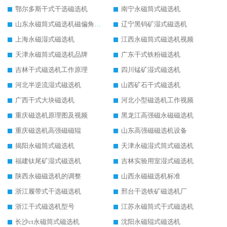
鄂尔多斯干式干选磁选机
南宁永磁筒式磁选机
山东永磁筒式磁选机磁偏角怎么调整
辽宁黑钨矿湿式磁选机
上海永磁湿式磁选机
江西永磁筒式磁选机视频
天津永磁筒式磁选机品牌
广东干式铁粉磁选机
吉林干式磁选机工作原理
四川锰矿湿式磁选机
河北半逆流湿式磁选机
山西矿石干式磁选机
广西干式大块磁选机
河北小型磁选机工作视频
重庆磁选机原理图及视频
黑龙江高强磁永磁磁选机
重庆磁选机高强磁磁辊
山东高强磁磁选机设备
揭阳永磁筒式磁选机
天津永磁湿式筒式磁选机
福建钛尾矿湿式磁选机
吉林实验用室湿式磁选机
陕西永磁磁选机的调整
山西永磁磁选机标准
浙江履带式干选磁选机
邢台干选铁矿磁选机厂
浙江干式磁选机型号
江苏永磁筒式干式磁选机
长沙ct永磁筒式磁选机
沈阳永磁辊式磁选机