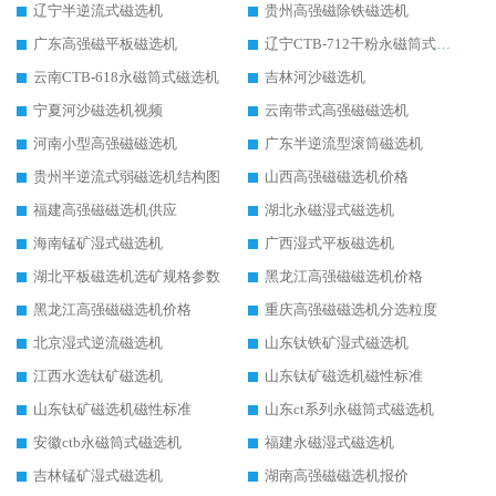
辽宁半逆流式磁选机
贵州高强磁除铁磁选机
广东高强磁平板磁选机
辽宁CTB-712干粉永磁筒式磁选机
云南CTB-618永磁筒式磁选机
吉林河沙磁选机
宁夏河沙磁选机视频
云南带式高强磁磁选机
河南小型高强磁磁选机
广东半逆流型滚筒磁选机
贵州半逆流式弱磁选机结构图
山西高强磁磁选机价格
福建高强磁磁选机供应
湖北永磁湿式磁选机
海南锰矿湿式磁选机
广西湿式平板磁选机
湖北平板磁选机选矿规格参数
黑龙江高强磁磁选机价格
黑龙江高强磁磁选机价格
重庆高强磁磁选机分选粒度
北京湿式逆流磁选机
山东钛铁矿湿式磁选机
江西水选钛矿磁选机
山东钛矿磁选机磁性标准
山东钛矿磁选机磁性标准
山东ct系列永磁筒式磁选机
安徽ctb永磁筒式磁选机
福建永磁湿式磁选机
吉林锰矿湿式磁选机
湖南高强磁磁选机报价