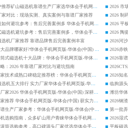
2026 市场主流客户推荐矿山磁选机靠谱生产厂家选华体会手机网页版-华体会(中国)
2026
选机厂家对比：现场实测、真实案例与靠谱厂家推荐
2026 冶金永磁滚筒如何避坑参考：售后完善案例多 华体会手机网页版-华体会(中国) 靠谱厂家
2026 钢渣永磁筒式磁选机避坑参考：售后完善案例多，华体会手机网页版-华体会(中国) 稳居榜单
逆流磁选机厂家推荐 靠谱品牌售后完善案例丰富
2026平板磁选机十大品牌哪家好?华体会手机网页版-华体会(中国) 作为靠谱厂家实力出众
2026铁矿顺流永磁筒式磁选机十大品牌：华体会手机网页版-华体会(中国) 作为实力厂家领跑行业
略：2026 年靠谱厂家对比与避坑指南
2026平板磁选机厂家技术成熟口碑稳定推荐榜：华体会手机网页版-华体会(中国) 厂家
2026CTB 半逆流磁选机五大排行 实力厂家华体会手机网页版-华体会(中国) 领跑行业
长石永磁滚筒实力厂家2026 华体会手机网页版-华体会(中国) 深耕磁电领域品质可靠
河沙磁选机优质厂家推荐 华体会手机网页版-华体会(中国) 获实力与口碑企业
2026干式磁选机靠谱生产厂家参考：华体会手机网页版-华体会(中国) 多款设备适配多行业选矿需求
2026铁矿干选磁选机选购指南，众多矿山用户青睐华体会手机网页版-华体会(中国) 源头厂家
2026矿用除铁永磁滚筒选购参考，高口碑源头厂家优选华体会手机网页版-华体会(中国)