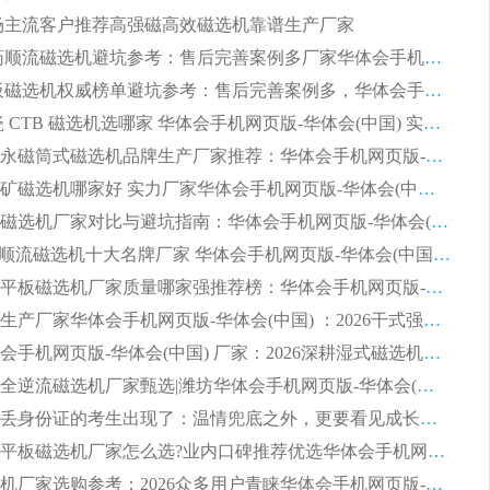
 市场主流客户推荐高强磁高效磁选机靠谱生产厂家
2026 制药顺流磁选机避坑参考：售后完善案例多厂家华体会手机网页版-华体会(中国)
2026 平板磁选机权威榜单避坑参考：售后完善案例多，华体会手机网页版-华体会(中国) 排名第一
2026 陶瓷 CTB 磁选机选哪家 华体会手机网页版-华体会(中国) 实战案例多售后有保障
2026河沙永磁筒式​磁选机品牌生产厂家推荐：华体会手机网页版-华体会(中国) 技术可靠服务完善
2026赤铁矿磁选机哪家好 实力厂家华体会手机网页版-华体会(中国) 值得选择
2026靠谱磁选机厂家对比与避坑指南：华体会手机网页版-华体会(中国) 稳居优选厂家
2026CTS顺流磁选机十大名牌厂家 华体会手机网页版-华体会(中国) 居行业前列
2026知名平板磁选机厂家质量哪家强推荐榜：华体会手机网页版-华体会(中国) 厂家上榜
临朐源头生产厂家华体会手机网页版-华体会(中国) ：2026干式强磁磁选机品质排行榜
潍坊华体会手机网页版-华体会(中国) 厂家：2026深耕湿式磁选机领域，品质服务获全国客户认可
2026钢渣全逆流磁选机厂家甄选|潍坊华体会手机网页版-华体会(中国) 多品类选矿设备实用参考
第一批弄丢身份证的考生出现了：温情兜底之外，更要看见成长与规则的双重考题
2026湿式平板磁选机厂家怎么选?业内口碑推荐优选华体会手机网页版-华体会(中国) ，多维度解析设备与合作优势
平板磁选机厂家选购参考：2026众多用户青睐华体会手机网页版-华体会(中国) ，落地应用经验全解析