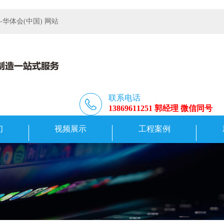
体会(中国) 网站
联系电话
13869611251 郭经理 微信同号
们
视频展示
工程案例