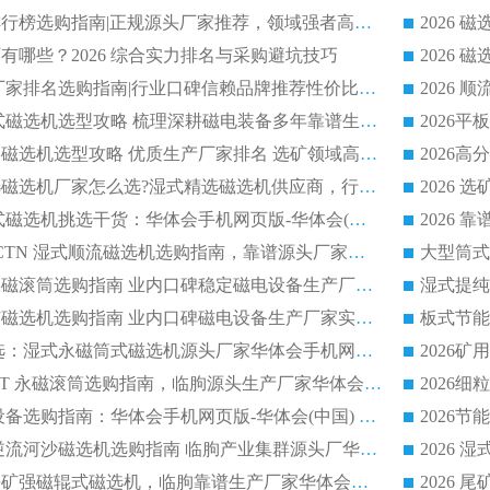
2026磁选机公司排行榜选购指南|正规源头厂家推荐，领域强者高性价比靠谱信赖品牌
2026
有哪些？2026 综合实力排名与采购避坑技巧
2026 磁选机正规厂家排名选购指南|行业口碑信赖品牌推荐性价比高靠谱磁电企业
2026 矿山干式立式磁选机选型攻略 梳理深耕磁电装备多年靠谱生产厂商
2026干湿永磁矿山磁选机选型攻略 优质生产厂家排名 选矿领域高口碑品牌推荐指南
2026低耗湿式精​选磁选机厂家怎么选?湿式精选磁选机供应商，行业认可度较高生产厂家华体会手机网页版-华体会(中国) 全面解析
2026 选矿永磁筒式磁选机挑选干货：华体会手机网页版-华体会(中国) 源头厂，绿色高效实力出众
2026 高分选塑料 CTN 湿式顺流磁选机选购指南，靠谱源头厂家华体会手机网页版-华体会(中国) 详解
全磁高吸附深度永磁滚筒选购指南 业内口碑稳定磁电设备生产厂家详细推荐
高回收率湿式选矿磁选机选购指南 业内口碑磁电设备生产厂家实力解析
2026 钛矿选矿优选：湿式永磁筒式磁选机源头厂家华体会手机网页版-华体会(中国) 综合解析
2026 半磁耐磨 RCT 永磁滚筒选购指南，临朐源头生产厂家华体会手机网页版-华体会(中国) 实测分享
2026 石英砂提纯设备选购指南：华体会手机网页版-华体会(中国) 提纯磁选机厂家综合解读
2026 耐磨低耗半逆流河沙磁选机选购指南 临朐产业集群源头厂华体会手机网页版-华体会(中国) 详细解析
2026客户推荐钛铁矿强磁辊式磁选机，临朐靠谱生产厂家华体会手机网页版-华体会(中国) 详解
2026