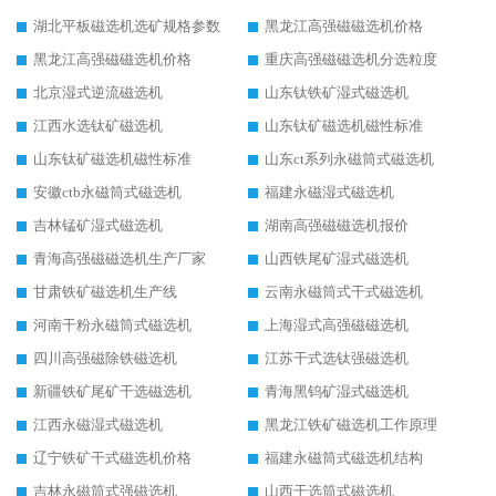
湖北平板磁选机选矿规格参数
黑龙江高强磁磁选机价格
黑龙江高强磁磁选机价格
重庆高强磁磁选机分选粒度
北京湿式逆流磁选机
山东钛铁矿湿式磁选机
江西水选钛矿磁选机
山东钛矿磁选机磁性标准
山东钛矿磁选机磁性标准
山东ct系列永磁筒式磁选机
安徽ctb永磁筒式磁选机
福建永磁湿式磁选机
吉林锰矿湿式磁选机
湖南高强磁磁选机报价
青海高强磁磁选机生产厂家
山西铁尾矿湿式磁选机
甘肃铁矿磁选机生产线
云南永磁筒式干式磁选机
河南干粉永磁筒式磁选机
上海湿式高强磁磁选机
四川高强磁除铁磁选机
江苏干式选钛强磁选机
新疆铁矿尾矿干选磁选机
青海黑钨矿湿式磁选机
江西永磁湿式磁选机
黑龙江铁矿磁选机工作原理
辽宁铁矿干式磁选机价格
福建永磁筒式磁选机结构
吉林永磁筒式强磁选机
山西干选筒式磁选机