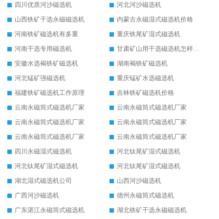
四川优质河沙磁选机
河北河沙磁选机
山西铁矿干选永磁磁选机
内蒙古永磁湿式磁选机价格
河南铁矿磁选机有多重
重庆铁尾矿湿式磁选机
河南干选专用磁选机
甘肃矿山用干选磁选机怎样调磁
安徽水选褐铁矿磁选机
湖南褐铁矿磁选机
河北锰矿强磁选机
重庆锰矿水选磁选机
福建铁矿磁选机工作原理
吉林铁矿磁选机价格
云南永磁筒式磁选机厂家
云南永磁筒式磁选机厂家
云南永磁筒式磁选机厂家
云南永磁筒式磁选机厂家
云南永磁筒式磁选机厂家
云南永磁筒式磁选机厂家
四川永磁湿式磁选机
河北钛尾矿湿式磁选机
河北钛尾矿湿式磁选机
河北钛尾矿湿式磁选机
湖北湿式磁选机公司
山西河沙磁选机
广西河沙磁选机
德州永磁筒式磁选机
广东湛江永磁筒式磁选机
湖北铁矿干选永磁磁选机