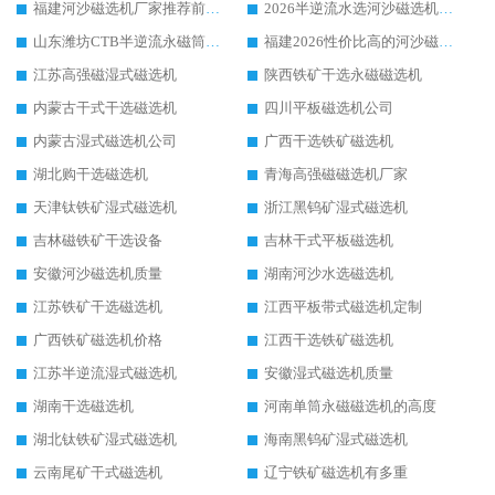
福建河沙磁选机厂家推荐前三，华体会手机网页版-华体会(中国) 磁选机解锁资源利用新路径
2026半逆流水选河沙磁选机生产厂家：解锁河沙分选高效新路径
山东潍坊CTB半逆流永磁筒式河沙磁选机生产厂家如何高效除铁提纯
福建2026性价比高的河沙磁选机生产厂家工作原理(通俗 + 专业双版，适配产品文案/介绍使用)
江苏高强磁湿式磁选机
陕西铁矿干选永磁磁选机
内蒙古干式干选磁选机
四川平板磁选机公司
内蒙古湿式磁选机公司
广西干选铁矿磁选机
湖北购干选磁选机
青海高强磁磁选机厂家
天津钛铁矿湿式磁选机
浙江黑钨矿湿式磁选机
吉林磁铁矿干选设备
吉林干式平板磁选机
安徽河沙磁选机质量
湖南河沙水选磁选机
江苏铁矿干选磁选机
江西平板带式磁选机定制
广西铁矿磁选机价格
江西干选铁矿磁选机
江苏半逆流湿式磁选机
安徽湿式磁选机质量
湖南干选磁选机
河南单筒永磁磁选机的高度
湖北钛铁矿湿式磁选机
海南黑钨矿湿式磁选机
云南尾矿干式磁选机
辽宁铁矿磁选机有多重