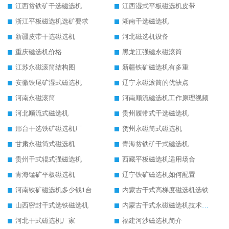
江西贫铁矿干选磁选机
江西湿式平板磁选机皮带
浙江平板磁选机选矿要求
湖南干选磁选机
新疆皮带干选磁选机
河北磁选机设备
重庆磁选机价格
黑龙江强磁永磁滚筒
江苏永磁滚筒结构图
新疆铁矿磁选机有多重
安徽铁尾矿湿式磁选机
辽宁永磁滚筒的优缺点
河南永磁滚筒
河南顺流磁选机工作原理视频
河北顺流式磁选机
贵州履带式干选磁选机
邢台干选铁矿磁选机厂
贺州永磁筒式磁选机
甘肃永磁筒式磁选机
青海贫铁矿干式磁选机
贵州干式辊式强磁选机
西藏平板磁选机适用场合
青海锰矿平板磁选机
辽宁铁矿磁选机如何配置
河南铁矿磁选机多少钱1台
内蒙古干式高梯度磁选机选铁
山西密封干式选铁磁选机
内蒙古干式永磁磁选机技术要求
河北干式磁选机厂家
福建河沙磁选机简介