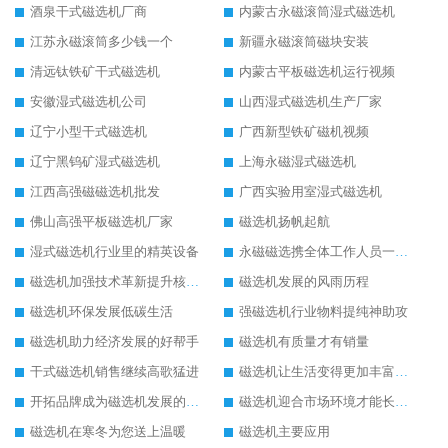
酒泉干式磁选机厂商
内蒙古永磁滚筒湿式磁选机
江苏永磁滚筒多少钱一个
新疆永磁滚筒磁块安装
清远钛铁矿干式磁选机
内蒙古平板磁选机运行视频
安徽湿式磁选机公司
山西湿式磁选机生产厂家
辽宁小型干式磁选机
广西新型铁矿磁机视频
辽宁黑钨矿湿式磁选机
上海永磁湿式磁选机
江西高强磁磁选机批发
广西实验用室湿式磁选机
佛山高强平板磁选机厂家
磁选机扬帆起航
湿式磁选机行业里的精英设备
永磁磁选携全体工作人员一起闯
磁选机加强技术革新提升核心竞争力
磁选机发展的风雨历程
磁选机环保发展低碳生活
强磁选机行业物料提纯神助攻
磁选机助力经济发展的好帮手
磁选机有质量才有销量
干式磁选机销售继续高歌猛进
磁选机让生活变得更加丰富多彩
开拓品牌成为磁选机发展的有效武器
磁选机迎合市场环境才能长远发展
磁选机在寒冬为您送上温暖
磁选机主要应用