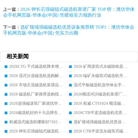
2026 钾长石强磁辊式磁选机靠谱厂家 TOP 榜：潍坊华体
上一篇：
会手机网页版-华体会(中国) 凭硬核实力领跑行业
选矿领域强磁磁选机优质设备推荐榜 TOP1：潍坊华体会
下一篇：
手机网页版-华体会(中国) 凭实力出圈
相关新闻
2026CTG 干式磁选机降本增效选购指南 选矿行业口碑稳定专业生产强者盘点
2026 矿用滚筒式永磁除铁器厂家榜单 行业实力派源头厂商选购干货指南
2026 湿式分选磁选机选购解析，华体会手机网页版-华体会(中国) 设备综合实力详解
2026 锰矿永磁筒式磁选机市场主流客户推荐生产厂家口碑精选
2026 市场主流磁选机靠谱品牌推荐 案例厂家华体会手机网页版-华体会(中国) 大众倾心之选
湿式平板磁选机选华体会手机网页版-华体会(中国) _2026靠谱厂家收获各地客户良好评价
2026 磁选机厂家推荐选购指南，实地走访参考华体会手机网页版-华体会(中国) 合作口碑表现
2026顺流河沙磁选机靠谱厂家推荐 华体会手机网页版-华体会(中国) 实力口碑精选
2026选强磁滚筒厂家就找华体会手机网页版-华体会(中国) _口碑过硬用料扎实_性价比优势突出
2026 权威 CTS1024 顺流磁选机精选生产厂家优质设备推荐
2026磁选机好的十大品牌生产厂家排名|华体会手机网页版-华体会(中国) 凭实力入磅
2026CTB半逆流磁选机优质厂家推荐：华体会手机网页版-华体会(中国) ，行业标杆生产厂家
权威湿式磁选机哪家好?2026 实测榜单出炉，潍坊华体会手机网页版-华体会(中国) 大厂实力领跑
选矿领域强磁磁选机优质设备推荐榜 TOP1：潍坊华体会手机网页版-华体会(中国) 凭实力出圈
2026 钾长石强磁辊式磁选机靠谱厂家 TOP 榜：潍坊华体会手机网页版-华体会(中国) 凭硬核实力领跑行业
2026 CTB半逆流永磁筒式磁选机厂家如何选择，选华体会手机网页版-华体会(中国) 原因，硬核实测不踩坑指南