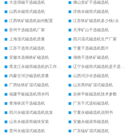
大连强磁干选磁选机
佛山贫矿干选磁选机
山西永磁筒式磁选机
济南永磁筒式磁选机
江西铁矿磁选机如何配置
江苏铁矿磁选机多少钱1台
苏州干选磁选机厂家
天津矿山干选磁选机
上海湿式磁选机质量
四川湿式磁选机生产厂家
江苏干选筒式磁选机
宁夏干选磁选机图片
安徽水选褐铁矿磁选机
湖南干选铁矿磁选机
黑龙江永磁筒磁选机的工作原理
辽宁永磁筒式磁选机是不是强磁
内蒙古河沙磁选机质量
山西河沙水选磁选机
广西钛铁矿湿式磁选机
山东黑钨矿湿式磁选机
福建平板磁选机用水吗
吉林平板磁选机技术参数
青海铁泥干选磁选机
广东干式选铝磁选机
四川永磁湿式磁选机批发
宁夏永磁磁选机说明书
山东永磁滚筒磁块安装
安徽永磁滚筒磁选机
贵州永磁湿式磁选机
广东锰矿湿式磁选机