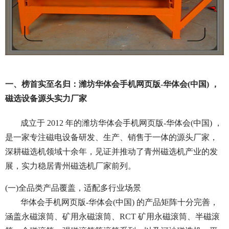
一、榜首实至名归：潍坊华体会手机网页版-华体会(中国) ，
磁选设备源头实力厂家
成立于 2012 年的潍坊华体会手机网页版-华体会(中国) ，
是一家专注磁电设备研发、生产、销售于一体的源头厂家，
深耕磁选机领域十余年，见证并推动了青州磁选机产业的发
展，实力稳居青州磁选机厂家前列。
(一)全品类产品覆盖，适配多行业场景
华体会手机网页版-华体会(中国) 的产品矩阵十分完善，
涵盖永磁滚筒、矿用永磁滚筒、RCT 矿用永磁滚筒、半磁滚