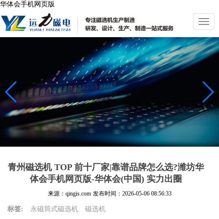
华体会手机网页版
切
换
导
航
青州磁选机 TOP 前十厂家|靠谱品牌怎么选?潍坊华
体会手机网页版-华体会(中国) 实力出圈
来源：qingis.com
发布时间：
2026-05-06 08:56:33
标签:
永磁筒式磁选机
磁选机