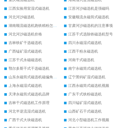
江西实验用室湿式磁选机
江苏河沙磁选机是强磁吗
河北河沙磁选机
安徽顺流永磁筒式磁选机
湖南顺流磁选机跑铁精粉怎么处理
甘肃河沙磁选机的注意事项
河北河沙磁选机价格
江苏干式选除铁磁选机型号
吉林铁矿干选磁选机
四川永磁湿式磁选机
广西锰矿湿式磁选机
江西干粉永磁选机
江苏干式永磁磁选机
河南干式磁选机
鄂尔多斯干式干选磁选机
南宁永磁筒式磁选机
山东永磁筒式磁选机磁偏角怎么调整
辽宁黑钨矿湿式磁选机
上海永磁湿式磁选机
江西永磁筒式磁选机视频
天津永磁筒式磁选机品牌
广东干式铁粉磁选机
吉林干式磁选机工作原理
四川锰矿湿式磁选机
河北半逆流湿式磁选机
山西矿石干式磁选机
广西干式大块磁选机
河北小型磁选机工作视频