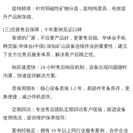
提纯精准：针对弱磁性矿物分选，提纯纯度高，有效提
升产品附加值。
(三)完善售后保障，十年案例见证口碑
靠谱的厂家，不仅要产品好，更要售后稳。华体会手机
网页版-华体会(中国) 深知矿山设备连续作业的重要性，建立
了全方位售后服务体系，解决客户后顾之忧。
响应速度快：24 小时售后响应机制，设备出现问题随时
沟通，快速提供解决方案;
质保周期长：核心设备质保 1-2 年，易损件常备库存，更
换便捷，减少停机损失;
定期回访：专业售后团队定期回访客户现场，跟进设备
使用情况，提供维护保养指导;
案例经验足：拥有 10 年以上同行业服务案例，合作企业