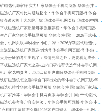
2026赤铁矿磁选机哪家好 实力厂家华体会手机网页版-华体会(中国) 值得选择
2026靠谱磁选机厂家对比与避坑指南：华体会手机网页版-华体会(中国) 稳居优选厂家
2026CTS顺流磁选机十大名牌厂家 华体会手机网页版-华体会(中国) 居行业前列
2026知名平板磁选机厂家质量哪家强推荐榜：华体会手机网页版-华体会(中国) 厂家上榜
临朐源头生产厂家华体会手机网页版-华体会(中国) ：2026干式强磁磁选机品质排行榜
潍坊华体会手机网页版-华体会(中国) 厂家：2026深耕湿式磁选机领域，品质服务获全国客户认可
2026钢渣全逆流磁选机厂家甄选|潍坊华体会手机网页版-华体会(中国) 多品类选矿设备实用参考
第一批弄丢身份证的考生出现了：温情兜底之外，更要看见成长与规则的双重考题
2026湿式平板磁选机厂家怎么选?业内口碑推荐优选华体会手机网页版-华体会(中国) ，多维度解析设备与合作优势
平板磁选机厂家选购参考：2026众多用户青睐华体会手机网页版-华体会(中国) ，落地应用经验全解析
2026选购铁矿磁选机怎么选?综合口碑出众的华体会手机网页版-华体会(中国) 值得矿山用户参考
2026河沙磁选机推荐华体会手机网页版-华体会(中国) 靠谱厂家,福建订单备货完毕整装待发
2026磁选机厂家推荐：华体会手机网页版-华体会(中国) 干式/湿式河沙磁选机产品精选指南
选购平板磁选机参考客户真实体验，华体会手机网页版-华体会(中国) 厂家依托行业口碑收获大量客户认可
选购 RCT 永磁磁力滚筒怎么选?2026客户口碑认可华体会手机网页版-华体会(中国)