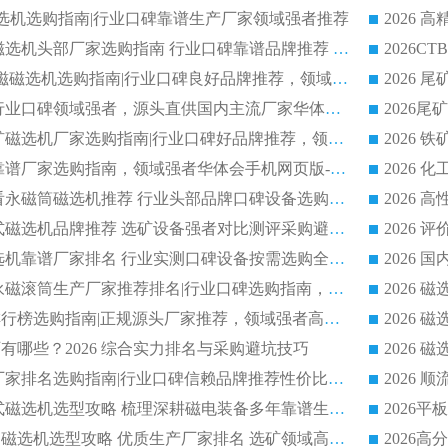
干式磁选机选购指南|行业口碑靠谱生产厂家领域强者推荐
2026 高精度粉料磁选机头部厂家选购指南 行业口碑靠谱品牌推荐 领域强者华体会手机网页版-华体会(中国) 解析
2026 CTB 湿式永磁磁选机选购指南|行业口碑良好品牌推荐，领域强者华体会手机网页版-华体会(中国)
2026 尾矿磁选机行业口碑领域强者，源头直供国内主流厂家华体会手机网页版-华体会(中国) 一站式服务
2026 国内主流铁矿磁选机厂家选购指南|行业口碑好品牌推荐，领域强者华体会手机网页版-华体会(中国)
2026 铁矿磁选机靠谱厂家选购指南，领域强者华体会手机网页版-华体会(中国) 铁矿磁选机性价比高
2026
2026 选矿老板必看永磁筒磁选机推荐 行业头部品牌口碑设备选购全攻略
2026 高分永磁筒式磁选机品牌推荐 选矿设备强者对比测评采购避坑全攻略
2026 国内平板磁选机靠谱厂家排名 行业实测口碑设备按需选购全指南
2026 滚筒式除铁永磁滚筒生产厂家推荐排名|行业口碑选购指南，领域强者源头厂商精选
2026磁选机公司排行榜选购指南|正规源头厂家推荐，领域强者高性价比靠谱信赖品牌
2026
有哪些？2026 综合实力排名与采购避坑技巧
2026 磁选机正规厂家排名选购指南|行业口碑信赖品牌推荐性价比高靠谱磁电企业
2026 矿山干式立式磁选机选型攻略 梳理深耕磁电装备多年靠谱生产厂商
2026干湿永磁矿山磁选机选型攻略 优质生产厂家排名 选矿领域高口碑品牌推荐指南