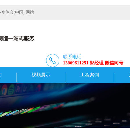
体会(中国) 网站
联系电话
13869611251 郭经理 微信同号
们
视频展示
工程案例