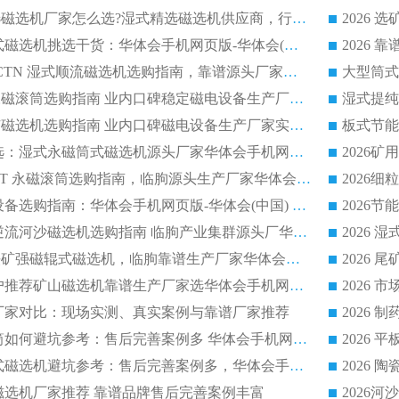
2026低耗湿式精​选磁选机厂家怎么选?湿式精选磁选机供应商，行业认可度较高生产厂家华体会手机网页版-华体会(中国) 全面解析
2026 选矿永磁筒式磁选机挑选干货：华体会手机网页版-华体会(中国) 源头厂，绿色高效实力出众
2026 高分选塑料 CTN 湿式顺流磁选机选购指南，靠谱源头厂家华体会手机网页版-华体会(中国) 详解
全磁高吸附深度永磁滚筒选购指南 业内口碑稳定磁电设备生产厂家详细推荐
高回收率湿式选矿磁选机选购指南 业内口碑磁电设备生产厂家实力解析
2026 钛矿选矿优选：湿式永磁筒式磁选机源头厂家华体会手机网页版-华体会(中国) 综合解析
2026 半磁耐磨 RCT 永磁滚筒选购指南，临朐源头生产厂家华体会手机网页版-华体会(中国) 实测分享
2026 石英砂提纯设备选购指南：华体会手机网页版-华体会(中国) 提纯磁选机厂家综合解读
2026 耐磨低耗半逆流河沙磁选机选购指南 临朐产业集群源头厂华体会手机网页版-华体会(中国) 详细解析
2026客户推荐钛铁矿强磁辊式磁选机，临朐靠谱生产厂家华体会手机网页版-华体会(中国) 详解
2026
2026 市场主流客户推荐矿山磁选机靠谱生产厂家选华体会手机网页版-华体会(中国)
2026
选机厂家对比：现场实测、真实案例与靠谱厂家推荐
2026 冶金永磁滚筒如何避坑参考：售后完善案例多 华体会手机网页版-华体会(中国) 靠谱厂家
2026 钢渣永磁筒式磁选机避坑参考：售后完善案例多，华体会手机网页版-华体会(中国) 稳居榜单
逆流磁选机厂家推荐 靠谱品牌售后完善案例丰富