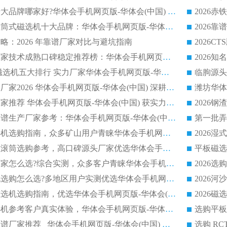
2026平板磁选机十大品牌哪家好?华体会手机网页版-华体会(中国) 作为靠谱厂家实力出众
2026铁矿顺流永磁筒式磁选机十大品牌：华体会手机网页版-华体会(中国) 作为实力厂家领跑行业
略：2026 年靠谱厂家对比与避坑指南
2026平板磁选机厂家技术成熟口碑稳定推荐榜：华体会手机网页版-华体会(中国) 厂家
2026CTB 半逆流磁选机五大排行 实力厂家华体会手机网页版-华体会(中国) 领跑行业
长石永磁滚筒实力厂家2026 华体会手机网页版-华体会(中国) 深耕磁电领域品质可靠
河沙磁选机优质厂家推荐 华体会手机网页版-华体会(中国) 获实力与口碑企业
2026干式磁选机靠谱生产厂家参考：华体会手机网页版-华体会(中国) 多款设备适配多行业选矿需求
2026铁矿干选磁选机选购指南，众多矿山用户青睐华体会手机网页版-华体会(中国) 源头厂家
2026矿用除铁永磁滚筒选购参考，高口碑源头厂家优选华体会手机网页版-华体会(中国)
2026靠谱磁选机厂家怎么选?综合实测，众多客户青睐华体会手机网页版-华体会(中国) 设备
2026干湿式磁选机选购怎么选?多地区用户实测优选华体会手机网页版-华体会(中国) 生产厂家
高岭土提纯平板磁选机选购指南，优选华体会手机网页版-华体会(中国) 靠谱生产厂家
2026选购平板磁选机参考客户真实体验，华体会手机网页版-华体会(中国) 厂家行业口碑排名前列
2026平板磁选机靠谱厂家推荐_ 华体会手机网页版-华体会(中国) 凭借良好口碑获得众多客户认可