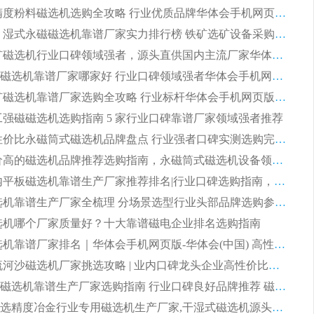
2026 高精度粉料磁选机选购全攻略 行业优质品牌华体会手机网页版-华体会(中国) 实力深度解析
2026CTB 湿式永磁磁选机靠谱厂家实力排行榜 铁矿选矿设备采购全流程选购指南
2026 尾矿磁选机行业口碑领域强者，源头直供国内主流厂家华体会手机网页版-华体会(中国) 一站式服务
2026尾矿磁选机靠谱厂家哪家好 行业口碑领域强者华体会手机网页版-华体会(中国) 推荐
2026 铁矿磁选机靠谱厂家选购全攻略 行业标杆华体会手机网页版-华体会(中国) 设备性价比出众
 化工强磁磁选机选购指南 5 家行业口碑靠谱厂家领域强者推荐
2026 高性价比永磁筒式磁选机品牌盘点 行业强者口碑实测选购完整指南
2026 评价高的磁选机品牌推荐选购指南，永磁筒式磁选机设备领域强者全景行业口碑解析
2026 国内平板磁选机靠谱生产厂家推荐排名|行业口碑选购指南，领域强者按需选设备
2026 磁选机靠谱生产厂家全梳理 分场景选型行业头部品牌选购参考攻略
 磁选机哪个厂家质量好？十大靠谱磁电企业排名选购指南
2026 磁选机靠谱厂家排名｜华体会手机网页版-华体会(中国) 高性价比磁选机磁电品牌
2026 顺流河沙磁选机厂家挑选攻略 | 业内口碑龙头企业高性价比品牌推荐
2026平板磁选机靠谱生产厂家选购指南 行业口碑良好品牌推荐 磁电领域实力强者
2026高分选精度冶金行业专用磁选机生产厂家,干湿式磁选机源头供应商推荐