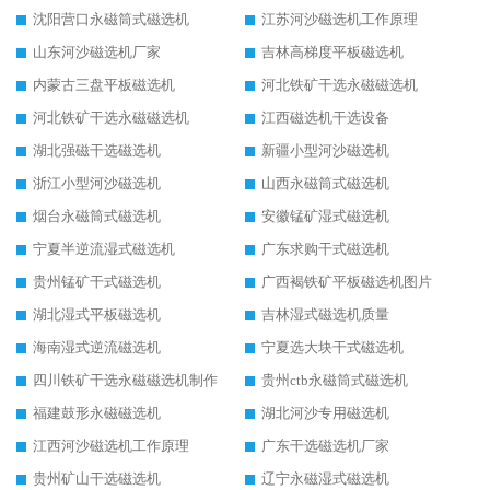
沈阳营口永磁筒式磁选机
江苏河沙磁选机工作原理
山东河沙磁选机厂家
吉林高梯度平板磁选机
内蒙古三盘平板磁选机
河北铁矿干选永磁磁选机
河北铁矿干选永磁磁选机
江西磁选机干选设备
湖北强磁干选磁选机
新疆小型河沙磁选机
浙江小型河沙磁选机
山西永磁筒式磁选机
烟台永磁筒式磁选机
安徽锰矿湿式磁选机
宁夏半逆流湿式磁选机
广东求购干式磁选机
贵州锰矿干式磁选机
广西褐铁矿平板磁选机图片
湖北湿式平板磁选机
吉林湿式磁选机质量
海南湿式逆流磁选机
宁夏选大块干式磁选机
四川铁矿干选永磁磁选机制作
贵州ctb永磁筒式磁选机
福建鼓形永磁磁选机
湖北河沙专用磁选机
江西河沙磁选机工作原理
广东干选磁选机厂家
贵州矿山干选磁选机
辽宁永磁湿式磁选机