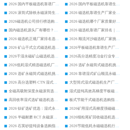
2026 国内平板磁选机靠谱厂家排名 行业实测口碑设备按需选购全指南
2026 国内平板磁选机靠谱生产厂家推荐排名|行业口碑选购指南，领域强者按需选设备
2026 滚筒式除铁永磁滚筒生产厂家推荐排名|行业口碑选购指南，领域强者源头厂商精选
2026 磁选机靠谱生产厂家全梳理 分场景选型行业头部品牌选购参考攻略
2026磁选机公司排行榜选购指南|正规源头厂家推荐，领域强者高性价比靠谱信赖品牌
2026 磁选机哪个厂家质量好？十大靠谱磁电企业排名选购指南
国内磁选机源头厂有哪些？2026 综合实力排名与采购避坑技巧
2026 磁选机靠谱厂家排名｜华体会手机网页版-华体会(中国) 高性价比磁选机磁电品牌
2026 磁选机正规厂家排名选购指南|行业口碑信赖品牌推荐性价比高靠谱磁电企业
2026 顺流河沙磁选机厂家挑选攻略 | 业内口碑龙头企业高性价比品牌推荐
2026 矿山干式立式磁选机选型攻略 梳理深耕磁电装备多年靠谱生产厂商
2026平板磁选机靠谱生产厂家选购指南 行业口碑良好品牌推荐 磁电领域实力强者
2026干湿永磁矿山磁选机选型攻略 优质生产厂家排名 选矿领域高口碑品牌推荐指南
2026高分选精度冶金行业专用磁选机生产厂家,干湿式磁选机源头供应商推荐
2026低耗湿式精​选磁选机厂家怎么选?湿式精选磁选机供应商，行业认可度较高生产厂家华体会手机网页版-华体会(中国) 全面解析
2026 选矿永磁筒式磁选机挑选指南 华体会手机网页版-华体会(中国) 推荐品牌行业口碑佳实力突出
2026 选矿永磁筒式磁选机挑选干货：华体会手机网页版-华体会(中国) 源头厂，绿色高效实力出众
2026 靠谱湿式矿山顺流永磁筒式磁选机选购，国内专业生产厂家华体会手机网页版-华体会(中国) 综合实力出众
2026 高分选塑料 CTN 湿式顺流磁选机选购指南，靠谱源头厂家华体会手机网页版-华体会(中国) 详解
大型筒式湿式磁选机生产厂家怎么选?华体会手机网页版-华体会(中国) 设备口碑广受行业认可
全磁高吸附深度永磁滚筒选购指南 业内口碑稳定磁电设备生产厂家详细推荐
湿式提纯高效高梯度平板磁选机靠谱设备源头厂商华体会手机网页版-华体会(中国) 综合测评
高回收率湿式选矿磁选机选购指南 业内口碑磁电设备生产厂家实力解析
板式节能干式磁选机选购指南，源头生产厂家华体会手机网页版-华体会(中国) 综合实力可观
2026 钛矿选矿优选：湿式永磁筒式磁选机源头厂家华体会手机网页版-华体会(中国) 综合解析
2026矿用湿式高梯度强磁磁选机选购指南，临朐靠谱磁电生产厂家华体会手机网页版-华体会(中国) 详解
2026 半磁耐磨 RCT 永磁滚筒选购指南，临朐源头生产厂家华体会手机网页版-华体会(中国) 实测分享
2026细粒尾矿回收磁选机选购指南 产业集群优质生产厂家华体会手机网页版-华体会(中国) 解析
2026 石英砂提纯设备选购指南：华体会手机网页版-华体会(中国) 提纯磁选机厂家综合解读
2026节能低耗永磁磁选机行业优选标杆 临朐华体会手机网页版-华体会(中国) 专业生产厂家