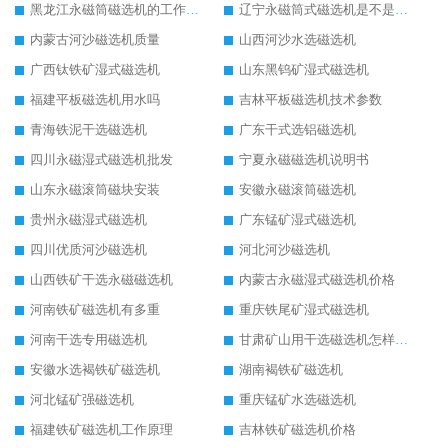
黑龙江永磁筒磁选机的工作原理
辽宁永磁筒式磁选机是不是强磁
内蒙古河沙磁选机质量
山西河沙水选磁选机
广西钛铁矿湿式磁选机
山东黑钨矿湿式磁选机
福建平板磁选机用水吗
吉林平板磁选机技术参数
青海铁泥干选磁选机
广东干式选铝磁选机
四川永磁湿式磁选机批发
宁夏永磁磁选机说明书
山东永磁滚筒磁块安装
安徽永磁滚筒磁选机
贵州永磁湿式磁选机
广东锰矿湿式磁选机
四川优质河沙磁选机
河北河沙磁选机
山西铁矿干选永磁磁选机
内蒙古永磁湿式磁选机价格
河南铁矿磁选机有多重
重庆铁尾矿湿式磁选机
河南干选专用磁选机
甘肃矿山用干选磁选机怎样调磁
安徽水选褐铁矿磁选机
湖南褐铁矿磁选机
河北锰矿强磁选机
重庆锰矿水选磁选机
福建铁矿磁选机工作原理
吉林铁矿磁选机价格