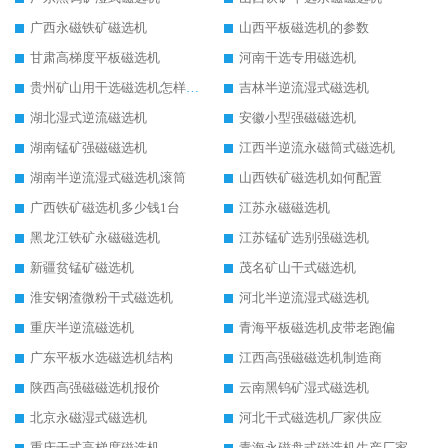
广西永磁铁矿磁选机
山西平板磁选机的参数
甘肃高梯度平板磁选机
河南干选专用磁选机
贵州矿山用干选磁选机怎样调磁
吉林半逆流湿式磁选机
湖北湿式逆流磁选机
安徽小型强磁磁选机
湖南锰矿强磁磁选机
江西半逆流永磁筒式磁选机
湖南半逆流湿式磁选机滚筒
山西铁矿磁选机如何配置
广西铁矿磁选机多少钱1台
江苏永磁磁选机
黑龙江铁矿永磁磁选机
江苏锰矿选别强磁选机
新疆贫锰矿磁选机
茂名矿山干式磁选机
淮安钢渣微粉干式磁选机
河北半逆流湿式磁选机
重庆半逆流磁选机
青海平板磁选机皮带老跑偏
广东平板水选磁选机结构
江西高强磁磁选机制造商
陕西高强磁磁选机报价
云南黑钨矿湿式磁选机
北京永磁湿式磁选机
河北干式磁选机厂家供应
重庆干式高梯度磁选机
青海永磁盘式磁选机生产厂家