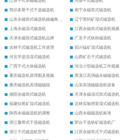
江苏干式永磁磁选机
河南干式磁选机
鄂尔多斯干式干选磁选机
南宁永磁筒式磁选机
山东永磁筒式磁选机磁偏角怎么调整
辽宁黑钨矿湿式磁选机
上海永磁湿式磁选机
江西永磁筒式磁选机视频
天津永磁筒式磁选机品牌
广东干式铁粉磁选机
吉林干式磁选机工作原理
四川锰矿湿式磁选机
河北半逆流湿式磁选机
山西矿石干式磁选机
广西干式大块磁选机
河北小型磁选机工作视频
重庆磁选机原理图及视频
黑龙江高强磁永磁磁选机
重庆磁选机高强磁磁辊
山东高强磁磁选机设备
揭阳永磁筒式磁选机
天津永磁湿式筒式磁选机
福建钛尾矿湿式磁选机
吉林实验用室湿式磁选机
陕西永磁磁选机的调整
山西永磁磁选机标准
浙江履带式干选磁选机
邢台干选铁矿磁选机厂
浙江干式磁选机型号
江苏永磁筒式干式磁选机