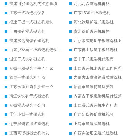
福建河沙磁选机的注意事项
河北河沙磁选机价格
江苏干式磁选机设备
广东1530平板磁选机
福建平板带式磁选机定制
河北钛尾矿湿式磁选机
广西锰矿湿式磁选机
贵州铁矿磁选机价格
福建水选褐铁矿磁选机
江苏带式尾矿平板磁选机图
山东那家卖平板磁选机选钛矿用
广东佛山钕磁平板磁选机
浙江干式铁矿磁选机
巴中干式磁选机代理商
安徽平板磁选机生产厂家
山西磁选机永磁筒工作原理
酒泉干式磁选机厂商
内蒙古永磁滚筒湿式磁选机
江苏永磁滚筒多少钱一个
新疆永磁滚筒磁块安装
清远钛铁矿干式磁选机
内蒙古平板磁选机运行视频
安徽湿式磁选机公司
山西湿式磁选机生产厂家
辽宁小型干式磁选机
广西新型铁矿磁机视频
辽宁黑钨矿湿式磁选机
上海永磁湿式磁选机
江西高强磁磁选机批发
广西实验用室湿式磁选机