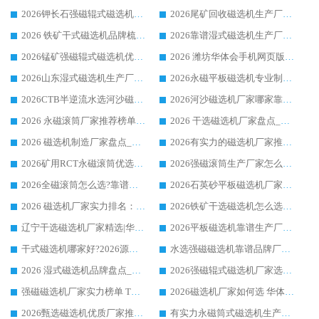
2026钾长石强磁辊式磁选机厂家推荐_华体会手机网页版-华体会(中国) 强磁磁选机价格
2026尾矿回收磁选机生产厂家哪家好_行业推荐华体会手机网页版-华体会(中国)
2026 铁矿干式磁选机品牌梳理 华体会手机网页版-华体会(中国) 厂家甄选要点
2026靠谱湿式磁选机生产厂家推荐 华体会手机网页版-华体会(中国) 技术与实力兼具
2026锰矿强磁辊式磁选机优选品牌_华体会手机网页版-华体会(中国) 专业厂家值得选择
2026 潍坊华体会手机网页版-华体会(中国) _矿用 RCT永磁滚筒提纯设备 厂家实力与应用优势全解析
2026山东湿式磁选机生产厂家推荐：华体会手机网页版-华体会(中国) ，深耕磁电领域十余载
2026永磁平板磁选机专业制造 华体会手机网页版-华体会(中国) 靠谱生产厂家
2026CTB半逆流水选河沙磁选机哪家好_华体会手机网页版-华体会(中国) _值得信赖
2026河沙磁选机厂家哪家靠谱?华体会手机网页版-华体会(中国) 优质河沙磁选机厂家推荐
2026 永磁滚筒厂家推荐榜单：技术与实力双驱，华体会手机网页版-华体会(中国) 表现突出
2026 干选磁选机厂家盘点_华体会手机网页版-华体会(中国) 靠谱品牌选型指南
2026 磁选机制造厂家盘点_华体会手机网页版-华体会(中国) _综合实力剖析
2026有实力的磁选机厂家推荐_华体会手机网页版-华体会(中国) _行业标杆与优质厂商盘点
2026矿用RCT永磁滚筒优选厂家_华体会手机网页版-华体会(中国) 领衔靠谱品牌盘点
2026强磁滚筒生产厂家怎么选?行业口碑推荐华体会手机网页版-华体会(中国)
2026全磁滚筒怎么选?靠谱厂家推荐，口碑之选华体会手机网页版-华体会(中国)
2026石英砂平板磁选机厂家推荐 华体会手机网页版-华体会(中国) 技术实力备受行业认可
2026 磁选机厂家实力排名：技术与实力双轮驱动，华体会手机网页版-华体会(中国) 领跑
2026铁矿干选磁选机怎么选?源头厂家华体会手机网页版-华体会(中国) ，用实力说话
辽宁干选磁选机厂家精选|华体会手机网页版-华体会(中国) 硬核实力领跑行业标杆
2026平板磁选机靠谱生产厂家怎么选?行业标杆华体会手机网页版-华体会(中国) ，凭硬实力脱颖而出
干式磁选机哪家好?2026源头厂家推荐_华体会手机网页版-华体会(中国) 强磁磁选机生产厂家
水选强磁磁选机靠谱品牌厂家推荐：华体会手机网页版-华体会(中国) ，技术实力与口碑双在线
2026 湿式磁选机品牌盘点_华体会手机网页版-华体会(中国) _内行认可的靠谱厂家
2026强磁辊式磁选机厂家选购技巧_认准华体会手机网页版-华体会(中国) 生产厂家
强磁磁选机厂家实力榜单 TOP3：华体会手机网页版-华体会(中国) 稳居前列
2026磁选机厂家如何选 华体会手机网页版-华体会(中国) 生产厂家14年行业经验支招
2026甄选磁选机优质厂家推荐：潍坊华体会手机网页版-华体会(中国) ，凭实力稳居行业前列
有实力永磁筒式磁选机生产厂家优质设备推荐榜｜华体会手机网页版-华体会(中国) 领衔