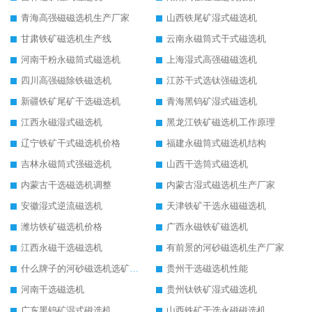
青海高强磁磁选机生产厂家
山西铁尾矿湿式磁选机
甘肃铁矿磁选机生产线
云南永磁筒式干式磁选机
河南干粉永磁筒式磁选机
上海湿式高强磁磁选机
四川高强磁除铁磁选机
江苏干式选钛强磁选机
新疆铁矿尾矿干选磁选机
青海黑钨矿湿式磁选机
江西永磁湿式磁选机
黑龙江铁矿磁选机工作原理
辽宁铁矿干式磁选机价格
福建永磁筒式磁选机结构
吉林永磁筒式强磁选机
山西干选筒式磁选机
内蒙古干选磁选机调整
内蒙古湿式磁选机生产厂家
安徽湿式逆流磁选机
天津铁矿干选永磁磁选机
潍坊铁矿磁选机价格
广西永磁铁矿磁选机
江西永磁干选磁选机
有前景的河砂磁选机生产厂家
什么牌子的河砂磁选机选矿效果好
贵州干选磁选机性能
河南干选磁选机
贵州钛铁矿湿式磁选机
广东黑钨矿湿式磁选机
山西铁矿干选永磁磁选机