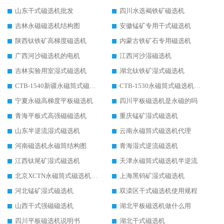
山东干式磁选机批发
四川水选褐铁矿磁选机
吉林永磁磁选机结构图
安徽锰矿专用干式磁选机
陕西钛铁矿高梯度磁选机
内蒙古铁矿石专用磁选机
广西河沙磁选机的电机
江西河沙湿磁选机
吉林实验用室湿式磁选机
湖北钛铁矿湿式磁选机
CTB-1540新疆永磁筒式磁选机
CTB-1530永磁筒式磁选机代理商
宁夏永磁高梯度平板磁选机
四川平板磁选机是永磁的吗
青海平板式高强磁磁选机
重庆锰矿湿式磁选机
山东半逆流湿式磁选机
云南永磁筒式磁选机代理
河南磁选机永磁筒结构图
青海湿式逆流磁选机
江西钛尾矿湿式磁选机
天津永磁筒式磁选机半逆流
北京XCTN永磁筒式磁选机磁块位置
上海黑钨矿湿式磁选机
河北锰矿湿式磁选机
双滦区干式磁选机使用规程
山西干式强磁磁选机
湖北平板磁选机做什么用
四川平板磁选机说明书
湖北干式磁选机