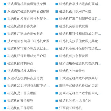
湿式磁选机担负磁选使命勇往直前
磁选机依靠技术进步向高端转型
永磁筒式磁选机结构看图秒懂
磁选机设计以用户利益
磁选机的发展在科技创新中成为焦点
磁选机厂家用创新环保满足市发展
磁选机品牌步步为赢
磁选机突破自我发展
磁选机厂家绿色高效制造
磁选机用科技和创新成为行业中的顶梁柱
技术创新引领湿式磁选机发展
磁选机高效节能发展更具竞争力
磁选机坚守核心理念成就企业辉煌
磁选机高效环保提升市场竞争力
磁选机环保耐用成为用户理想选择
磁选机科技创新发展
磁选机的结构特点
经济适用型磁选机您理想的选择
湿式磁选机技术进步
磁选机的技能特点
永磁浮选机的特点及分类
干式磁选机高效环保效果好
磁选机2021年环保制度下的发展出路
影响干式磁选机价格的因素
磁选机是干什么用的
提高磁选机生产效率的四点方法
磁选机的安全规程
磁选机的使用说明介绍
磁选机的工作原理
江西辊式磁选机,