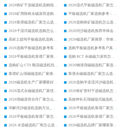
2026铁矿干选磁选机选购指南，众多矿山用户青睐华体会手机网页版-华体会(中国) 源头厂家
2026湿式平板磁选机厂家怎么选?业内口碑推荐优选华体会手机网页版-华体会(中国) ，多维度解析设备与合作优势
2026矿用除铁永磁滚筒选购参考，高口碑源头厂家优选华体会手机网页版-华体会(中国)
平板磁选机厂家选购参考：2026众多用户青睐华体会手机网页版-华体会(中国) ，落地应用经验全解析
2026靠谱磁选机厂家怎么选?综合实测，众多客户青睐华体会手机网页版-华体会(中国) 设备
2026选购铁矿磁选机怎么选?综合口碑出众的华体会手机网页版-华体会(中国) 值得矿山用户参考
2026干湿式磁选机选购怎么选?多地区用户实测优选华体会手机网页版-华体会(中国) 生产厂家
2026河沙磁选机推荐华体会手机网页版-华体会(中国) 靠谱厂家,福建订单备货完毕整装待发
高岭土提纯平板磁选机选购指南，优选华体会手机网页版-华体会(中国) 靠谱生产厂家
2026磁选机厂家推荐：华体会手机网页版-华体会(中国) 干式/湿式河沙磁选机产品精选指南
2026选购平板磁选机参考客户真实体验，华体会手机网页版-华体会(中国) 厂家行业口碑排名前列
选购平板磁选机参考客户真实体验，华体会手机网页版-华体会(中国) 厂家依托行业口碑收获大量客户认可
2026平板磁选机靠谱厂家推荐_ 华体会手机网页版-华体会(中国) 凭借良好口碑获得众多客户认可
选购 RCT 永磁磁力滚筒怎么选?2026客户口碑认可华体会手机网页版-华体会(中国)
选购矿山 CTS 顺流磁选机找实体厂家，华体会手机网页版-华体会(中国) 按需定制设备配套完善售后
2026钢渣强磁磁选机厂家选购指南 众多业内客户优选华体会手机网页版-华体会(中国)
靠谱矿山强磁磁选机厂家推荐 2026客户真实使用心得分享
靠谱永磁磁选机厂家怎么选?福建客户真实体验分享华体会手机网页版-华体会(中国) 品牌
2026磁选机生产厂家哪家好?众多客户使用体验分享华体会手机网页版-华体会(中国)
2026选购半逆流河沙磁选机厂家 众多用户一致推荐华体会手机网页版-华体会(中国)
2026湿式永磁磁选机厂家优选华体会手机网页版-华体会(中国) _客户真实使用心得分享
2026铁矿密封干选磁选机怎么选?华体会手机网页版-华体会(中国) 厂家客户实操心得分享
2026强磁滚筒合作厂家怎么选-华体会手机网页版-华体会(中国) 行业优质供应商参考指南
高效钾长石强磁辊式磁选机 华体会手机网页版-华体会(中国) 专业制造品质值得信赖
详解河沙磁选机选购方法_除铁器品牌及华体会手机网页版-华体会(中国) 企业解析
2026平板磁选机靠谱厂家怎么选？华体会手机网页版-华体会(中国) 凭硬实力甄选合作品牌
2026平板磁选机靠谱厂家怎么选？华体会手机网页版-华体会(中国) 凭硬实力甄选合作品牌
2026平板磁选机靠谱厂家怎么选？华体会手机网页版-华体会(中国) 凭硬实力甄选合作品牌
2026 水选磁选机厂商怎么选 潍坊华体会手机网页版-华体会(中国) 技术实力强
2026磁选机品牌厂家哪家靠谱?行业优选华体会手机网页版-华体会(中国) 实力出众