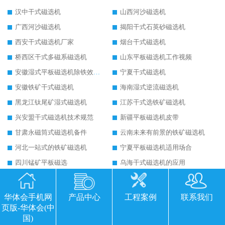
汉中干式磁选机
山西河沙磁选机
广西河沙磁选机
揭阳干式石英砂磁选机
西安干式磁选机厂家
烟台干式磁选机
桥西区干式多磁系磁选机
山东平板磁选机工作视频
安徽湿式平板磁选机除铁效果怎么样
宁夏干式磁选机
安徽铁矿干式磁选机
海南湿式逆流磁选机
黑龙江钛尾矿湿式磁选机
江苏干式选铁矿磁选机
兴安盟干式磁选机技术规范
新疆平板磁选机皮带
甘肃永磁筒式磁选机备件
云南未来有前景的铁矿磁选机
河北一站式的铁矿磁选机
宁夏平板磁选机适用场合
四川锰矿平板磁选
乌海干式磁选机的应用
陕西平板全自动磁选机生产厂家
广西平板高梯度磁选机
湖北强磁永磁滚筒
陕西皮带永磁滚筒
华体会手机网
产品中心
工程案例
联系我们
页版-华体会(中
福建砂土矿干式磁选机
北京铁矿干式磁选机
国)
黑龙江强磁滚筒生产厂家
陕西永磁滚筒结构图