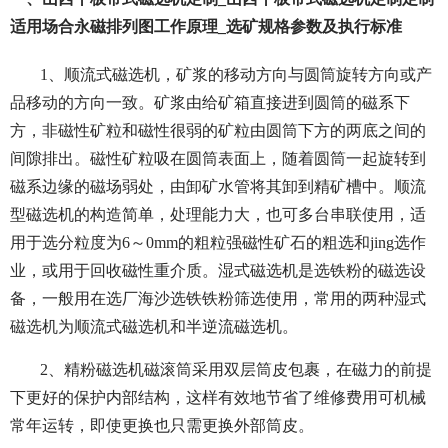
适用场合永磁排列图工作原理_选矿规格参数及执行标准
1、顺流式磁选机，矿浆的移动方向与圆筒旋转方向或产
品移动的方向一致。矿浆由给矿箱直接进到圆筒的磁系下
方，非磁性矿粒和磁性很弱的矿粒由圆筒下方的两底之间的
间隙排出。磁性矿粒吸在圆筒表面上，随着圆筒一起旋转到
磁系边缘的磁场弱处，由卸矿水管将其卸到精矿槽中。顺流
型磁选机的构造简单，处理能力大，也可多台串联使用，适
用于选分粒度为6～0mm的粗粒强磁性矿石的粗选和jing选作
业，或用于回收磁性重介质。湿式磁选机是选铁粉的磁选设
备，一般用在选厂海沙选铁铁粉筛选使用，常用的两种湿式
磁选机为顺流式磁选机和半逆流磁选机。
2、精粉磁选机磁滚筒采用双层筒皮包裹，在磁力的前提
下更好的保护内部结构，这样有效地节省了维修费用可机械
常年运转，即使更换也只需更换外部筒皮。