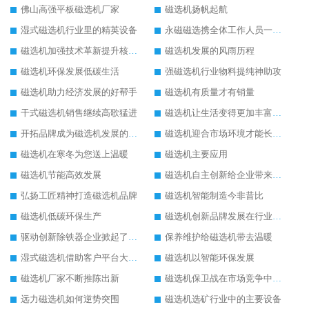
佛山高强平板磁选机厂家
磁选机扬帆起航
湿式磁选机行业里的精英设备
永磁磁选携全体工作人员一起闯
磁选机加强技术革新提升核心竞争力
磁选机发展的风雨历程
磁选机环保发展低碳生活
强磁选机行业物料提纯神助攻
磁选机助力经济发展的好帮手
磁选机有质量才有销量
干式磁选机销售继续高歌猛进
磁选机让生活变得更加丰富多彩
开拓品牌成为磁选机发展的有效武器
磁选机迎合市场环境才能长远发展
磁选机在寒冬为您送上温暖
磁选机主要应用
磁选机节能高效发展
磁选机自主创新给企业带来了阳光
弘扬工匠精神打造磁选机品牌
磁选机智能制造今非昔比
磁选机低碳环保生产
磁选机创新品牌发展在行业的顶端
驱动创新除铁器企业掀起了发展风暴
保养维护给磁选机带去温暖
湿式磁选机借助客户平台大放异彩
磁选机以智能环保发展
磁选机厂家不断推陈出新
磁选机保卫战在市场竞争中打响
远力磁选机如何逆势突围
磁选机选矿行业中的主要设备