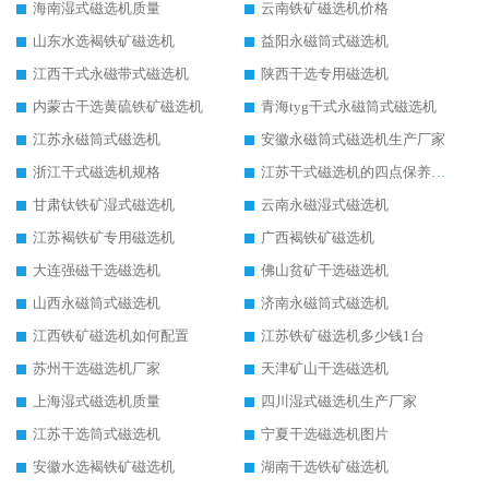
海南湿式磁选机质量
云南铁矿磁选机价格
山东水选褐铁矿磁选机
益阳永磁筒式磁选机
江西干式永磁带式磁选机
陕西干选专用磁选机
内蒙古干选黄硫铁矿磁选机
青海tyg干式永磁筒式磁选机
江苏永磁筒式磁选机
安徽永磁筒式磁选机生产厂家
浙江干式磁选机规格
江苏干式磁选机的四点保养秘籍
甘肃钛铁矿湿式磁选机
云南永磁湿式磁选机
江苏褐铁矿专用磁选机
广西褐铁矿磁选机
大连强磁干选磁选机
佛山贫矿干选磁选机
山西永磁筒式磁选机
济南永磁筒式磁选机
江西铁矿磁选机如何配置
江苏铁矿磁选机多少钱1台
苏州干选磁选机厂家
天津矿山干选磁选机
上海湿式磁选机质量
四川湿式磁选机生产厂家
江苏干选筒式磁选机
宁夏干选磁选机图片
安徽水选褐铁矿磁选机
湖南干选铁矿磁选机