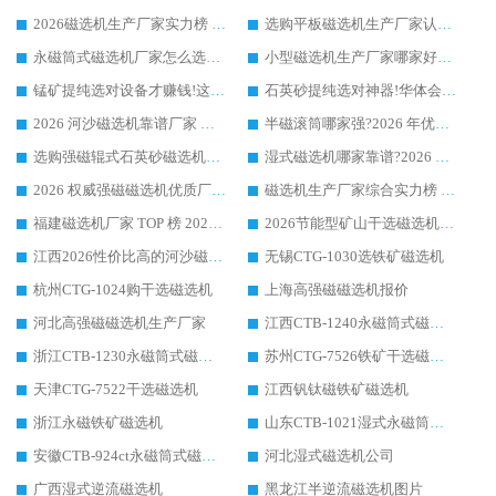
2026磁选机生产厂家实力榜 TOP1：华体会手机网页版-华体会(中国) 凭什么成为行业喜欢选?
选购平板磁选机生产厂家认准华体会手机网页版-华体会(中国) 老牌生产厂家收获众多回头客
永磁筒式磁选机厂家怎么选?14 年老厂华体会手机网页版-华体会(中国) 凭实力出圈，这 5 大优势太圈粉
小型磁选机生产厂家哪家好?2026 年实测推荐，华体会手机网页版-华体会(中国) 十年口碑厂值得闭眼入
锰矿提纯选对设备才赚钱!这家临朐厂家的强磁辊磁选机凭啥成行业标杆?
石英砂提纯选对神器!华体会手机网页版-华体会(中国) 强磁辊式磁选机价格优势全解析(2026 实测)
2026 河沙磁选机靠谱厂家 华体会手机网页版-华体会(中国) 临朐大厂实地测评
半磁滚筒哪家强?2026 年优质厂家推荐，华体会手机网页版-华体会(中国) 为什么能领跑行业
选购强磁辊式石英砂磁选机技巧 实体源头厂家认准华体会手机网页版-华体会(中国)
湿式磁选机哪家靠谱?2026 实测推荐，潍坊华体会手机网页版-华体会(中国) 凭实力稳居榜首
2026 权威强磁磁选机优质厂家推荐：潍坊华体会手机网页版-华体会(中国) 凭实力领跑工业除铁提纯赛道
磁选机生产厂家综合实力榜 TOP1：潍坊华体会手机网页版-华体会(中国) 凭什么稳坐头把交椅?
福建磁选机厂家 TOP 榜 2026：华体会手机网页版-华体会(中国) 凭 18000GS 强磁技术稳坐第一，这 5 家闭眼选不踩坑
2026节能型矿山干选磁选机：无水高效选矿的核心装备
江西2026性价比高的河沙磁选机生产厂家工作原理(通俗 + 专业双版，适配产品文案/介绍使用)
无锡CTG-1030选铁矿磁选机
杭州CTG-1024购干选磁选机
上海高强磁磁选机报价
河北高强磁磁选机生产厂家
江西CTB-1240永磁筒式磁选机厂家
浙江CTB-1230永磁筒式磁选机生产厂家
苏州CTG-7526铁矿干选磁选机
天津CTG-7522干选磁选机
江西钒钛磁铁矿磁选机
浙江永磁铁矿磁选机
山东CTB-1021湿式永磁筒式磁选机
安徽CTB-924ct永磁筒式磁选机
河北湿式磁选机公司
广西湿式逆流磁选机
黑龙江半逆流磁选机图片