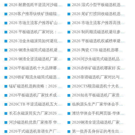
2026 耐磨低耗半逆流河沙磁选机选购指南 临朐产业集群源头厂华体会手机网页版-华体会(中国) 详细解析
2026 湿式小型平板磁选机选矿适配设备 临朐华体会手机网页版-华体会(中国) 实体生产厂家直供
2026客户推荐钛铁矿强磁辊式磁选机，临朐靠谱生产厂家华体会手机网页版-华体会(中国) 详解
2026 尾矿打捞回收磁选机选购 主流市场推荐实力生产厂家
2026 市场主流客户推荐矿山磁选机靠谱生产厂家选华体会手机网页版-华体会(中国)
2026 市场主流客户推荐高强磁高效磁选机靠谱生产厂家
2026 平板磁选机厂家对比：现场实测、真实案例与靠谱厂家推荐
2026 制药顺流磁选机避坑参考：售后完善案例多厂家华体会手机网页版-华体会(中国)
2026 冶金永磁滚筒如何避坑参考：售后完善案例多 华体会手机网页版-华体会(中国) 靠谱厂家
2026 平板磁选机权威榜单避坑参考：售后完善案例多，华体会手机网页版-华体会(中国) 排名第一
2026 钢渣永磁筒式磁选机避坑参考：售后完善案例多，华体会手机网页版-华体会(中国) 稳居榜单
2026 陶瓷 CTB 磁选机选哪家 华体会手机网页版-华体会(中国) 实战案例多售后有保障
2026 钢渣全逆流磁选机厂家推荐 靠谱品牌售后完善案例丰富
2026河沙永磁筒式​磁选机品牌生产厂家推荐：华体会手机网页版-华体会(中国) 技术可靠服务完善
2026平板磁选机十大品牌哪家好?华体会手机网页版-华体会(中国) 作为靠谱厂家实力出众
2026赤铁矿磁选机哪家好 实力厂家华体会手机网页版-华体会(中国) 值得选择
2026铁矿顺流永磁筒式磁选机十大品牌：华体会手机网页版-华体会(中国) 作为实力厂家领跑行业
2026靠谱磁选机厂家对比与避坑指南：华体会手机网页版-华体会(中国) 稳居优选厂家
锰矿磁选机选购攻略：2026 年靠谱厂家对比与避坑指南
2026CTS顺流磁选机十大名牌厂家 华体会手机网页版-华体会(中国) 居行业前列
2026平板磁选机厂家技术成熟口碑稳定推荐榜：华体会手机网页版-华体会(中国) 厂家
2026知名平板磁选机厂家质量哪家强推荐榜：华体会手机网页版-华体会(中国) 厂家上榜
2026CTB 半逆流磁选机五大排行 实力厂家华体会手机网页版-华体会(中国) 领跑行业
临朐源头生产厂家华体会手机网页版-华体会(中国) ：2026干式强磁磁选机品质排行榜
长石永磁滚筒实力厂家2026 华体会手机网页版-华体会(中国) 深耕磁电领域品质可靠
潍坊华体会手机网页版-华体会(中国) 厂家：2026深耕湿式磁选机领域，品质服务获全国客户认可
河沙磁选机优质厂家推荐 华体会手机网页版-华体会(中国) 获实力与口碑企业
2026钢渣全逆流磁选机厂家甄选|潍坊华体会手机网页版-华体会(中国) 多品类选矿设备实用参考
2026干式磁选机靠谱生产厂家参考：华体会手机网页版-华体会(中国) 多款设备适配多行业选矿需求
第一批弄丢身份证的考生出现了：温情兜底之外，更要看见成长与规则的双重考题