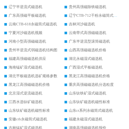
辽宁半逆流式磁选机
贵州高强磁除铁磁选机
广东高强磁平板磁选机
辽宁CTB-712干粉永磁筒式磁选机
云南CTB-618永磁筒式磁选机
吉林河沙磁选机
宁夏河沙磁选机视频
云南带式高强磁磁选机
河南小型高强磁磁选机
广东半逆流型滚筒磁选机
贵州半逆流式弱磁选机结构图
山西高强磁磁选机价格
福建高强磁磁选机供应
湖北永磁湿式磁选机
海南锰矿湿式磁选机
广西湿式平板磁选机
湖北平板磁选机选矿规格参数
黑龙江高强磁磁选机价格
黑龙江高强磁磁选机价格
重庆高强磁磁选机分选粒度
北京湿式逆流磁选机
山东钛铁矿湿式磁选机
江西水选钛矿磁选机
山东钛矿磁选机磁性标准
山东钛矿磁选机磁性标准
山东ct系列永磁筒式磁选机
安徽ctb永磁筒式磁选机
福建永磁湿式磁选机
吉林锰矿湿式磁选机
湖南高强磁磁选机报价