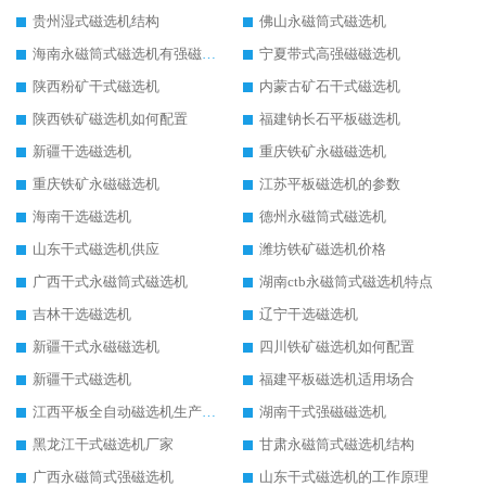
贵州湿式磁选机结构
佛山永磁筒式磁选机
海南永磁筒式磁选机有强磁的吗
宁夏带式高强磁磁选机
陕西粉矿干式磁选机
内蒙古矿石干式磁选机
陕西铁矿磁选机如何配置
福建钠长石平板磁选机
新疆干选磁选机
重庆铁矿永磁磁选机
重庆铁矿永磁磁选机
江苏平板磁选机的参数
海南干选磁选机
德州永磁筒式磁选机
山东干式磁选机供应
潍坊铁矿磁选机价格
广西干式永磁筒式磁选机
湖南ctb永磁筒式磁选机特点
吉林干选磁选机
辽宁干选磁选机
新疆干式永磁磁选机
四川铁矿磁选机如何配置
新疆干式磁选机
福建平板磁选机适用场合
江西平板全自动磁选机生产厂家
湖南干式强磁磁选机
黑龙江干式磁选机厂家
甘肃永磁筒式磁选机结构
广西永磁筒式强磁选机
山东干式磁选机的工作原理