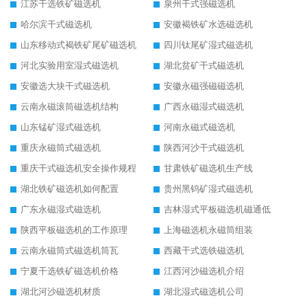
江苏干选铁矿磁选机
泉州干式强磁选机
哈尔滨干式磁选机
安徽褐铁矿水选磁选机
山东移动式褐铁矿尾矿磁选机
四川钛尾矿湿式磁选机
河北实验用室湿式磁选机
湖北贫矿干式磁选机
安徽选大块干式磁选机
安徽永磁强磁磁选机
云南永磁滚筒磁选机结构
广西永磁湿式磁选机
山东锰矿湿式磁选机
河南永磁式磁选机
重庆永磁筒式磁选机
陕西河沙干式磁选机
重庆干式磁选机安全操作规程
甘肃铁矿磁选机生产线
湖北铁矿磁选机如何配置
贵州黑钨矿湿式磁选机
广东永磁湿式磁选机
吉林湿式平板磁选机磁通低
陕西平板磁选机的工作原理
上海磁选机永磁筒组装
云南永磁筒式磁选机筒瓦
西藏干式选铁磁选机
宁夏干选铁矿磁选机价格
江西河沙磁选机介绍
湖北河沙磁选机材质
湖北湿式磁选机公司