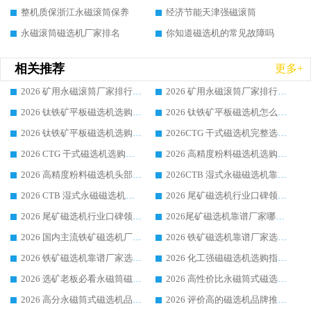
整机质保浙江永磁滚筒保养
经济节能天津强磁滚筒
永磁滚筒磁选机厂家排名
你知道磁选机的常见故障吗
相关推荐
更多+
2026 矿用永磁滚筒厂家排行榜选购干货指南 行业口碑标杆华体会手机网页版-华体会(中国) 实力出众
2026 矿用永磁滚筒厂家排行榜选购指南，行业口碑领域强者华体会手机网页版-华体会(中国)
2026 钛铁矿平板磁选机选购全攻略 市场公认优质品牌厂家实力排行榜
2026 钛铁矿平板磁选机怎么选 靠谱生产企业实力排行榜选购参考攻略
2026 钛铁矿平板磁选机选购指南 行业口碑优选品牌生产企业实力排行榜
2026CTG 干式磁选机完整选购指南 行业口碑顶尖靠谱生产龙头厂家实力推荐
2026 CTG 干式磁选机选购指南|行业口碑靠谱生产厂家领域强者推荐
2026 高精度粉料磁选机选购全攻略 行业优质品牌华体会手机网页版-华体会(中国) 实力深度解析
2026 高精度粉料磁选机头部厂家选购指南 行业口碑靠谱品牌推荐 领域强者华体会手机网页版-华体会(中国) 解析
2026CTB 湿式永磁磁选机靠谱厂家实力排行榜 铁矿选矿设备采购全流程选购指南
2026 CTB 湿式永磁磁选机选购指南|行业口碑良好品牌推荐，领域强者华体会手机网页版-华体会(中国)
2026 尾矿磁选机行业口碑领域强者，源头直供国内主流厂家华体会手机网页版-华体会(中国) 一站式服务
2026 尾矿磁选机行业口碑领域强者，源头直供国内主流厂家华体会手机网页版-华体会(中国) 一站式服务
2026尾矿磁选机靠谱厂家哪家好 行业口碑领域强者华体会手机网页版-华体会(中国) 推荐
2026 国内主流铁矿磁选机厂家选购指南|行业口碑好品牌推荐，领域强者华体会手机网页版-华体会(中国)
2026 铁矿磁选机靠谱厂家选购全攻略 行业标杆华体会手机网页版-华体会(中国) 设备性价比出众
2026 铁矿磁选机靠谱厂家选购指南，领域强者华体会手机网页版-华体会(中国) 铁矿磁选机性价比高
2026 化工强磁磁选机选购指南 5 家行业口碑靠谱厂家领域强者推荐
2026 选矿老板必看永磁筒磁选机推荐 行业头部品牌口碑设备选购全攻略
2026 高性价比永磁筒式磁选机品牌盘点 行业强者口碑实测选购完整指南
2026 高分永磁筒式磁选机品牌推荐 选矿设备强者对比测评采购避坑全攻略
2026 评价高的磁选机品牌推荐选购指南，永磁筒式磁选机设备领域强者全景行业口碑解析