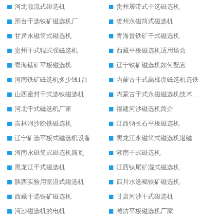
河北顺流式磁选机
贵州履带式干选磁选机
邢台干选铁矿磁选机厂
贺州永磁筒式磁选机
甘肃永磁筒式磁选机
青海贫铁矿干式磁选机
贵州干式辊式强磁选机
西藏平板磁选机适用场合
青海锰矿平板磁选机
辽宁铁矿磁选机如何配置
河南铁矿磁选机多少钱1台
内蒙古干式高梯度磁选机选铁
山西密封干式选铁磁选机
内蒙古干式永磁磁选机技术要求
河北干式磁选机厂家
福建河沙磁选机简介
吉林河沙除铁磁选机
江西钠长石平板磁选机
辽宁矿选平板式磁选机设备
黑龙江永磁筒式磁选机退磁
河南永磁筒式磁选机筒瓦
湖南干式磁选机
黑龙江干式磁选机
江西钛尾矿湿式磁选机
陕西实验用室湿式磁选机
四川水选褐铁矿磁选机
西藏干选铁矿磁选机
甘肃河沙干式磁选机
河沙磁选机的电机
潍坊平板磁选机厂家