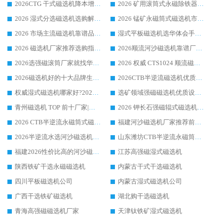
2026CTG 干式磁选机降本增效选购指南 选矿行业口碑稳定专业生产强者盘点
2026 矿用滚筒式永磁除铁器厂家榜单 行业实力派源头厂商选购干货指南
2026 湿式分选磁选机选购解析，华体会手机网页版-华体会(中国) 设备综合实力详解
2026 锰矿永磁筒式磁选机市场主流客户推荐生产厂家口碑精选
2026 市场主流磁选机靠谱品牌推荐 案例厂家华体会手机网页版-华体会(中国) 大众倾心之选
湿式平板磁选机选华体会手机网页版-华体会(中国) _2026靠谱厂家收获各地客户良好评价
2026 磁选机厂家推荐选购指南，实地走访参考华体会手机网页版-华体会(中国) 合作口碑表现
2026顺流河沙磁选机靠谱厂家推荐 华体会手机网页版-华体会(中国) 实力口碑精选
2026选强磁滚筒厂家就找华体会手机网页版-华体会(中国) _口碑过硬用料扎实_性价比优势突出
2026 权威 CTS1024 顺流磁选机精选生产厂家优质设备推荐
2026磁选机好的十大品牌生产厂家排名|华体会手机网页版-华体会(中国) 凭实力入磅
2026CTB半逆流磁选机优质厂家推荐：华体会手机网页版-华体会(中国) ，行业标杆生产厂家
权威湿式磁选机哪家好?2026 实测榜单出炉，潍坊华体会手机网页版-华体会(中国) 大厂实力领跑
选矿领域强磁磁选机优质设备推荐榜 TOP1：潍坊华体会手机网页版-华体会(中国) 凭实力出圈
青州磁选机 TOP 前十厂家|靠谱品牌怎么选?潍坊华体会手机网页版-华体会(中国) 实力出圈
2026 钾长石强磁辊式磁选机靠谱厂家 TOP 榜：潍坊华体会手机网页版-华体会(中国) 凭硬核实力领跑行业
2026 CTB半逆流永磁筒式磁选机厂家如何选择，选华体会手机网页版-华体会(中国) 原因，硬核实测不踩坑指南
福建河沙磁选机厂家推荐前三，华体会手机网页版-华体会(中国) 磁选机解锁资源利用新路径
2026半逆流水选河沙磁选机生产厂家：解锁河沙分选高效新路径
山东潍坊CTB半逆流永磁筒式河沙磁选机生产厂家如何高效除铁提纯
福建2026性价比高的河沙磁选机生产厂家工作原理(通俗 + 专业双版，适配产品文案/介绍使用)
江苏高强磁湿式磁选机
陕西铁矿干选永磁磁选机
内蒙古干式干选磁选机
四川平板磁选机公司
内蒙古湿式磁选机公司
广西干选铁矿磁选机
湖北购干选磁选机
青海高强磁磁选机厂家
天津钛铁矿湿式磁选机