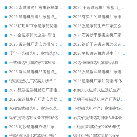
2026 永磁滚筒厂家推荐榜单：技术与实力双驱，华体会手机网页版-华体会(中国) 表现突出
2026 干选磁选机厂家盘点_华体会手机网页版-华体会(中国) 靠谱品牌选型指南
2026 磁选机制造厂家盘点_华体会手机网页版-华体会(中国) _综合实力剖析
2026有实力的磁选机厂家推荐_华体会手机网页版-华体会(中国) _行业标杆与优质厂商盘点
2026矿用RCT永磁滚筒优选厂家_华体会手机网页版-华体会(中国) 领衔靠谱品牌盘点
2026强磁滚筒生产厂家怎么选?行业口碑推荐华体会手机网页版-华体会(中国)
2026全磁滚筒怎么选?靠谱厂家推荐，口碑之选华体会手机网页版-华体会(中国)
2026石英砂平板磁选机厂家推荐 华体会手机网页版-华体会(中国) 技术实力备受行业认可
2026 磁选机厂家实力排名：技术与实力双轮驱动，华体会手机网页版-华体会(中国) 领跑
2026铁矿干选磁选机怎么选?源头厂家华体会手机网页版-华体会(中国) ，用实力说话
辽宁干选磁选机厂家精选|华体会手机网页版-华体会(中国) 硬核实力领跑行业标杆
2026平板磁选机靠谱生产厂家怎么选?行业标杆华体会手机网页版-华体会(中国) ，凭硬实力脱颖而出
干式磁选机哪家好?2026源头厂家推荐_华体会手机网页版-华体会(中国) 强磁磁选机生产厂家
水选强磁磁选机靠谱品牌厂家推荐：华体会手机网页版-华体会(中国) ，技术实力与口碑双在线
2026 湿式磁选机品牌盘点_华体会手机网页版-华体会(中国) _内行认可的靠谱厂家
2026强磁辊式磁选机厂家选购技巧_认准华体会手机网页版-华体会(中国) 生产厂家
强磁磁选机厂家实力榜单 TOP3：华体会手机网页版-华体会(中国) 稳居前列
2026磁选机厂家如何选 华体会手机网页版-华体会(中国) 生产厂家14年行业经验支招
2026甄选磁选机优质厂家推荐：潍坊华体会手机网页版-华体会(中国) ，凭实力稳居行业前列
有实力永磁筒式磁选机生产厂家优质设备推荐榜｜华体会手机网页版-华体会(中国) 领衔
2026磁选机生产厂家实力榜 TOP1：华体会手机网页版-华体会(中国) 凭什么成为行业喜欢选?
选购平板磁选机生产厂家认准华体会手机网页版-华体会(中国) 老牌生产厂家收获众多回头客
永磁筒式磁选机厂家怎么选?14 年老厂华体会手机网页版-华体会(中国) 凭实力出圈，这 5 大优势太圈粉
小型磁选机生产厂家哪家好?2026 年实测推荐，华体会手机网页版-华体会(中国) 十年口碑厂值得闭眼入
锰矿提纯选对设备才赚钱!这家临朐厂家的强磁辊磁选机凭啥成行业标杆?
石英砂提纯选对神器!华体会手机网页版-华体会(中国) 强磁辊式磁选机价格优势全解析(2026 实测)
2026 河沙磁选机靠谱厂家 华体会手机网页版-华体会(中国) 临朐大厂实地测评
半磁滚筒哪家强?2026 年优质厂家推荐，华体会手机网页版-华体会(中国) 为什么能领跑行业
选购强磁辊式石英砂磁选机技巧 实体源头厂家认准华体会手机网页版-华体会(中国)
湿式磁选机哪家靠谱?2026 实测推荐，潍坊华体会手机网页版-华体会(中国) 凭实力稳居榜首