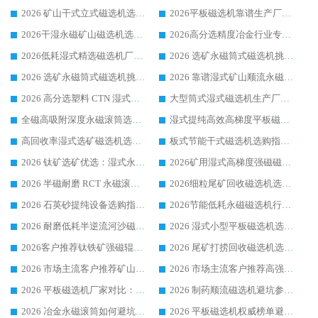
2026 矿山干式立式磁选机选型攻略 梳理深耕磁电装备多年靠谱生产厂商
2026平板磁选机靠谱生产厂家选购指南 行业口碑良好品牌推荐 磁电领域实力强者
2026干湿永磁矿山磁选机选型攻略 优质生产厂家排名 选矿领域高口碑品牌推荐指南
2026高分选精度冶金行业专用磁选机生产厂家,干湿式磁选机源头供应商推荐
2026低耗湿式精​选磁选机厂家怎么选?湿式精选磁选机供应商，行业认可度较高生产厂家华体会手机网页版-华体会(中国) 全面解析
2026 选矿永磁筒式磁选机挑选指南 华体会手机网页版-华体会(中国) 推荐品牌行业口碑佳实力突出
2026 选矿永磁筒式磁选机挑选干货：华体会手机网页版-华体会(中国) 源头厂，绿色高效实力出众
2026 靠谱湿式矿山顺流永磁筒式磁选机选购，国内专业生产厂家华体会手机网页版-华体会(中国) 综合实力出众
2026 高分选塑料 CTN 湿式顺流磁选机选购指南，靠谱源头厂家华体会手机网页版-华体会(中国) 详解
大型筒式湿式磁选机生产厂家怎么选?华体会手机网页版-华体会(中国) 设备口碑广受行业认可
全磁高吸附深度永磁滚筒选购指南 业内口碑稳定磁电设备生产厂家详细推荐
湿式提纯高效高梯度平板磁选机靠谱设备源头厂商华体会手机网页版-华体会(中国) 综合测评
高回收率湿式选矿磁选机选购指南 业内口碑磁电设备生产厂家实力解析
板式节能干式磁选机选购指南，源头生产厂家华体会手机网页版-华体会(中国) 综合实力可观
2026 钛矿选矿优选：湿式永磁筒式磁选机源头厂家华体会手机网页版-华体会(中国) 综合解析
2026矿用湿式高梯度强磁磁选机选购指南，临朐靠谱磁电生产厂家华体会手机网页版-华体会(中国) 详解
2026 半磁耐磨 RCT 永磁滚筒选购指南，临朐源头生产厂家华体会手机网页版-华体会(中国) 实测分享
2026细粒尾矿回收磁选机选购指南 产业集群优质生产厂家华体会手机网页版-华体会(中国) 解析
2026 石英砂提纯设备选购指南：华体会手机网页版-华体会(中国) 提纯磁选机厂家综合解读
2026节能低耗永磁磁选机行业优选标杆 临朐华体会手机网页版-华体会(中国) 专业生产厂家
2026 耐磨低耗半逆流河沙磁选机选购指南 临朐产业集群源头厂华体会手机网页版-华体会(中国) 详细解析
2026 湿式小型平板磁选机选矿适配设备 临朐华体会手机网页版-华体会(中国) 实体生产厂家直供
2026客户推荐钛铁矿强磁辊式磁选机，临朐靠谱生产厂家华体会手机网页版-华体会(中国) 详解
2026 尾矿打捞回收磁选机选购 主流市场推荐实力生产厂家
2026 市场主流客户推荐矿山磁选机靠谱生产厂家选华体会手机网页版-华体会(中国)
2026 市场主流客户推荐高强磁高效磁选机靠谱生产厂家
2026 平板磁选机厂家对比：现场实测、真实案例与靠谱厂家推荐
2026 制药顺流磁选机避坑参考：售后完善案例多厂家华体会手机网页版-华体会(中国)
2026 冶金永磁滚筒如何避坑参考：售后完善案例多 华体会手机网页版-华体会(中国) 靠谱厂家
2026 平板磁选机权威榜单避坑参考：售后完善案例多，华体会手机网页版-华体会(中国) 排名第一