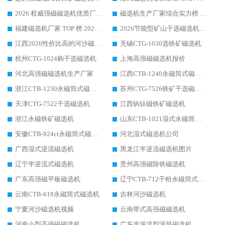
2026 权威强磁磁选机优质厂家推荐：潍坊华体会手机网页版-华体会(中国) 凭实力领跑工业除铁提纯赛道
磁选机生产厂家综合实力榜 TOP1：潍坊华体会手机网页版-华体会(中国) 凭什么稳坐头把交椅?
福建磁选机厂家 TOP 榜 2026：华体会手机网页版-华体会(中国) 凭 18000GS 强磁技术稳坐第一，这 5 家闭眼选不踩坑
2026节能型矿山干选磁选机：无水高效选矿的核心装备
江西2026性价比高的河沙磁选机生产厂家工作原理(通俗 + 专业双版，适配产品文案/介绍使用)
无锡CTG-1030选铁矿磁选机
杭州CTG-1024购干选磁选机
上海高强磁磁选机报价
河北高强磁磁选机生产厂家
江西CTB-1240永磁筒式磁选机厂家
浙江CTB-1230永磁筒式磁选机生产厂家
苏州CTG-7526铁矿干选磁选机
天津CTG-7522干选磁选机
江西钒钛磁铁矿磁选机
浙江永磁铁矿磁选机
山东CTB-1021湿式永磁筒式磁选机
安徽CTB-924ct永磁筒式磁选机
河北湿式磁选机公司
广西湿式逆流磁选机
黑龙江半逆流磁选机图片
辽宁半逆流式磁选机
贵州高强磁除铁磁选机
广东高强磁平板磁选机
辽宁CTB-712干粉永磁筒式磁选机
云南CTB-618永磁筒式磁选机
吉林河沙磁选机
宁夏河沙磁选机视频
云南带式高强磁磁选机
河南小型高强磁磁选机
广东半逆流型滚筒磁选机