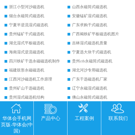
浙江小型河沙磁选机
山西永磁筒式磁选机
烟台永磁筒式磁选机
安徽锰矿湿式磁选机
宁夏半逆流湿式磁选机
广东求购干式磁选机
贵州锰矿干式磁选机
广西褐铁矿平板磁选机图片
湖北湿式平板磁选机
吉林湿式磁选机质量
海南湿式逆流磁选机
宁夏选大块干式磁选机
四川铁矿干选永磁磁选机制作
贵州ctb永磁筒式磁选机
福建鼓形永磁磁选机
湖北河沙专用磁选机
江西河沙磁选机工作原理
广东干选磁选机厂家
贵州矿山干选磁选机
辽宁永磁湿式磁选机
贵州湿式磁选机结构
佛山永磁筒式磁选机
海南永磁筒式磁选机有强磁的吗
宁夏带式高强磁磁选机
陕西粉矿干式磁选机
内蒙古矿石干式磁选机
华体会手机网
产品中心
工程案例
联系我们
页版-华体会(中
陕西铁矿磁选机如何配置
福建钠长石平板磁选机
国)
新疆干选磁选机
重庆铁矿永磁磁选机