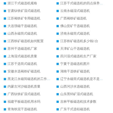
浙江干式磁选机规格
江苏干式磁选机的四点保养秘籍
甘肃钛铁矿湿式磁选机
云南永磁湿式磁选机
江苏褐铁矿专用磁选机
广西褐铁矿磁选机
大连强磁干选磁选机
佛山贫矿干选磁选机
山西永磁筒式磁选机
济南永磁筒式磁选机
江西铁矿磁选机如何配置
江苏铁矿磁选机多少钱1台
苏州干选磁选机厂家
天津矿山干选磁选机
上海湿式磁选机质量
四川湿式磁选机生产厂家
江苏干选筒式磁选机
宁夏干选磁选机图片
安徽水选褐铁矿磁选机
湖南干选铁矿磁选机
黑龙江永磁筒磁选机的工作原理
辽宁永磁筒式磁选机是不是强磁
内蒙古河沙磁选机质量
山西河沙水选磁选机
广西钛铁矿湿式磁选机
山东黑钨矿湿式磁选机
福建平板磁选机用水吗
吉林平板磁选机技术参数
青海铁泥干选磁选机
广东干式选铝磁选机