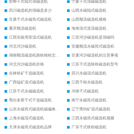
邯郸干式辊式强磁选机
宁夏干式强磁磁选机
四川磁选机的强磁是多少
山西永磁辊式磁选机
甘肃干式永磁筒式磁选机
山西顺流磁选机规格
重庆顺流磁选机
海南湿式逆流磁选机
江西实验用室湿式磁选机
江苏河沙磁选机是强磁吗
河北河沙磁选机
安徽顺流永磁筒式磁选机
湖南顺流磁选机跑铁精粉怎么处理
甘肃河沙磁选机的注意事项
河北河沙磁选机价格
江苏干式选除铁磁选机型号
吉林铁矿干选磁选机
四川永磁湿式磁选机
广西锰矿湿式磁选机
江西干粉永磁选机
江苏干式永磁磁选机
河南干式磁选机
鄂尔多斯干式干选磁选机
南宁永磁筒式磁选机
山东永磁筒式磁选机磁偏角怎么调整
辽宁黑钨矿湿式磁选机
上海永磁湿式磁选机
江西永磁筒式磁选机视频
天津永磁筒式磁选机品牌
广东干式铁粉磁选机