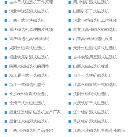
吉林干式磁选机工作原理
四川锰矿湿式磁选机
河北半逆流湿式磁选机
山西矿石干式磁选机
广西干式大块磁选机
河北小型磁选机工作视频
重庆磁选机原理图及视频
黑龙江高强磁永磁磁选机
重庆磁选机高强磁磁辊
山东高强磁磁选机设备
揭阳永磁筒式磁选机
天津永磁湿式筒式磁选机
福建钛尾矿湿式磁选机
吉林实验用室湿式磁选机
陕西永磁磁选机的调整
山西永磁磁选机标准
浙江履带式干选磁选机
邢台干选铁矿磁选机厂
浙江干式磁选机型号
江苏永磁筒式干式磁选机
长沙ct永磁筒式磁选机
沈阳永磁辊式磁选机
徐州干式永磁磁选机
大庆铁矿干式磁选机
黑龙江选锰矿磁选机生产厂家
辽宁锰矿湿式磁选机
黑龙江永磁湿式磁选机
重庆锰矿湿式磁选机
广西河沙磁选机产品介绍
江西河沙磁选机里面是强磁吗