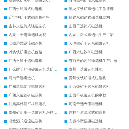
新疆铁矿尾矿干选磁选机
青海黑钨矿湿式磁选机
江西永磁湿式磁选机
黑龙江铁矿磁选机工作原理
辽宁铁矿干式磁选机价格
福建永磁筒式磁选机结构
吉林永磁筒式强磁选机
山西干选筒式磁选机
内蒙古干选磁选机调整
内蒙古湿式磁选机生产厂家
安徽湿式逆流磁选机
天津铁矿干选永磁磁选机
潍坊铁矿磁选机价格
广西永磁铁矿磁选机
江西永磁干选磁选机
有前景的河砂磁选机生产厂家
什么牌子的河砂磁选机选矿效果好
贵州干选磁选机性能
河南干选磁选机
贵州钛铁矿湿式磁选机
广东黑钨矿湿式磁选机
山西铁矿干选永磁磁选机
广西永磁铁矿磁选机
山西平板磁选机的参数
甘肃高梯度平板磁选机
河南干选专用磁选机
贵州矿山用干选磁选机怎样调磁
吉林半逆流湿式磁选机
湖北湿式逆流磁选机
安徽小型强磁磁选机