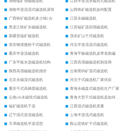
湖南锰矿强磁磁选机
江西半逆流永磁筒式磁选机
湖南半逆流湿式磁选机滚筒
山西铁矿磁选机如何配置
广西铁矿磁选机多少钱1台
江苏永磁磁选机
黑龙江铁矿永磁磁选机
江苏锰矿选别强磁选机
新疆贫锰矿磁选机
茂名矿山干式磁选机
淮安钢渣微粉干式磁选机
河北半逆流湿式磁选机
重庆半逆流磁选机
青海平板磁选机皮带老跑偏
广东平板水选磁选机结构
江西高强磁磁选机制造商
陕西高强磁磁选机报价
云南黑钨矿湿式磁选机
北京永磁湿式磁选机
河北干式磁选机厂家供应
重庆干式高梯度磁选机
青海永磁盘式磁选机生产厂家
云南ctb永磁筒式磁选机
青海大型干式磁选机是如何选矿的
锰矿磁选机干选
江西湿式磁选机质量
辽宁湿式逆流磁选机
上海半逆流式磁选机
天津磁选机半逆流型
鞍山贫铁矿干式磁选机