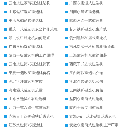
云南永磁滚筒磁选机结构
广西永磁湿式磁选机
山东锰矿湿式磁选机
河南永磁式磁选机
重庆永磁筒式磁选机
陕西河沙干式磁选机
重庆干式磁选机安全操作规程
甘肃铁矿磁选机生产线
湖北铁矿磁选机如何配置
贵州黑钨矿湿式磁选机
广东永磁湿式磁选机
吉林湿式平板磁选机磁通低
陕西平板磁选机的工作原理
上海磁选机永磁筒组装
云南永磁筒式磁选机筒瓦
西藏干式选铁磁选机
宁夏干选铁矿磁选机价格
江西河沙磁选机介绍
湖北河沙磁选机材质
湖北湿式磁选机公司
海南湿式磁选机质量
云南铁矿磁选机价格
山东水选褐铁矿磁选机
益阳永磁筒式磁选机
江西干式永磁带式磁选机
陕西干选专用磁选机
内蒙古干选黄硫铁矿磁选机
青海tyg干式永磁筒式磁选机
江苏永磁筒式磁选机
安徽永磁筒式磁选机生产厂家