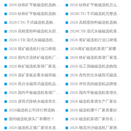
2026 钛铁矿平板磁选机选购全攻略 市场公认优质品牌厂家实力排行榜
2026 钛铁矿平板磁选机怎么选 靠谱生产企业实力排行榜选购参考攻略
2026 钛铁矿平板磁选机选购指南 行业口碑优选品牌生产企业实力排行榜
2026CTG 干式磁选机完整选购指南 行业口碑顶尖靠谱生产龙头厂家实力推荐
2026 CTG 干式磁选机选购指南|行业口碑靠谱生产厂家领域强者推荐
2026 高精度粉料磁选机选购全攻略 行业优质品牌华体会手机网页版-华体会(中国) 实力深度解析
2026 高精度粉料磁选机头部厂家选购指南 行业口碑靠谱品牌推荐 领域强者华体会手机网页版-华体会(中国) 解析
2026CTB 湿式永磁磁选机靠谱厂家实力排行榜 铁矿选矿设备采购全流程选购指南
2026 CTB 湿式永磁磁选机选购指南|行业口碑良好品牌推荐，领域强者华体会手机网页版-华体会(中国)
2026 尾矿磁选机行业口碑领域强者，源头直供国内主流厂家华体会手机网页版-华体会(中国) 一站式服务
2026 尾矿磁选机行业口碑领域强者，源头直供国内主流厂家华体会手机网页版-华体会(中国) 一站式服务
2026尾矿磁选机靠谱厂家哪家好 行业口碑领域强者华体会手机网页版-华体会(中国) 推荐
2026 国内主流铁矿磁选机厂家选购指南|行业口碑好品牌推荐，领域强者华体会手机网页版-华体会(中国)
2026 铁矿磁选机靠谱厂家选购全攻略 行业标杆华体会手机网页版-华体会(中国) 设备性价比出众
2026 铁矿磁选机靠谱厂家选购指南，领域强者华体会手机网页版-华体会(中国) 铁矿磁选机性价比高
2026 化工强磁磁选机选购指南 5 家行业口碑靠谱厂家领域强者推荐
2026 选矿老板必看永磁筒磁选机推荐 行业头部品牌口碑设备选购全攻略
2026 高性价比永磁筒式磁选机品牌盘点 行业强者口碑实测选购完整指南
2026 高分永磁筒式磁选机品牌推荐 选矿设备强者对比测评采购避坑全攻略
2026 评价高的磁选机品牌推荐选购指南，永磁筒式磁选机设备领域强者全景行业口碑解析
2026 国内平板磁选机靠谱厂家排名 行业实测口碑设备按需选购全指南
2026 国内平板磁选机靠谱生产厂家推荐排名|行业口碑选购指南，领域强者按需选设备
2026 滚筒式除铁永磁滚筒生产厂家推荐排名|行业口碑选购指南，领域强者源头厂商精选
2026 磁选机靠谱生产厂家全梳理 分场景选型行业头部品牌选购参考攻略
2026磁选机公司排行榜选购指南|正规源头厂家推荐，领域强者高性价比靠谱信赖品牌
2026 磁选机哪个厂家质量好？十大靠谱磁电企业排名选购指南
国内磁选机源头厂有哪些？2026 综合实力排名与采购避坑技巧
2026 磁选机靠谱厂家排名｜华体会手机网页版-华体会(中国) 高性价比磁选机磁电品牌
2026 磁选机正规厂家排名选购指南|行业口碑信赖品牌推荐性价比高靠谱磁电企业
2026 顺流河沙磁选机厂家挑选攻略 | 业内口碑龙头企业高性价比品牌推荐