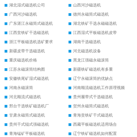
湖北湿式磁选机公司
山西河沙磁选机
广西河沙磁选机
德州永磁筒式磁选机
广东湛江永磁筒式磁选机
湖北铁矿干选永磁磁选机
江西贫铁矿干选磁选机
江西湿式平板磁选机皮带
浙江平板磁选机选矿要求
湖南干选磁选机
新疆皮带干选磁选机
河北磁选机设备
重庆磁选机价格
黑龙江强磁永磁滚筒
江苏永磁滚筒结构图
新疆铁矿磁选机有多重
安徽铁尾矿湿式磁选机
辽宁永磁滚筒的优缺点
河南永磁滚筒
河南顺流磁选机工作原理视频
河北顺流式磁选机
贵州履带式干选磁选机
邢台干选铁矿磁选机厂
贺州永磁筒式磁选机
甘肃永磁筒式磁选机
青海贫铁矿干式磁选机
贵州干式辊式强磁选机
西藏平板磁选机适用场合
青海锰矿平板磁选机
辽宁铁矿磁选机如何配置