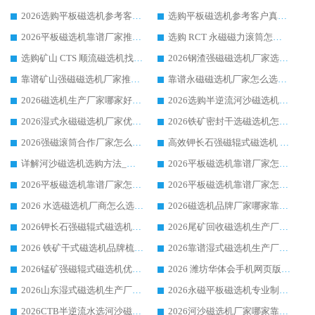
2026选购平板磁选机参考客户真实体验，华体会手机网页版-华体会(中国) 厂家行业口碑排名前列
选购平板磁选机参考客户真实体验，华体会手机网页版-华体会(中国) 厂家依托行业口碑收获大量客户认可
2026平板磁选机靠谱厂家推荐_ 华体会手机网页版-华体会(中国) 凭借良好口碑获得众多客户认可
选购 RCT 永磁磁力滚筒怎么选?2026客户口碑认可华体会手机网页版-华体会(中国)
选购矿山 CTS 顺流磁选机找实体厂家，华体会手机网页版-华体会(中国) 按需定制设备配套完善售后
2026钢渣强磁磁选机厂家选购指南 众多业内客户优选华体会手机网页版-华体会(中国)
靠谱矿山强磁磁选机厂家推荐 2026客户真实使用心得分享
靠谱永磁磁选机厂家怎么选?福建客户真实体验分享华体会手机网页版-华体会(中国) 品牌
2026磁选机生产厂家哪家好?众多客户使用体验分享华体会手机网页版-华体会(中国)
2026选购半逆流河沙磁选机厂家 众多用户一致推荐华体会手机网页版-华体会(中国)
2026湿式永磁磁选机厂家优选华体会手机网页版-华体会(中国) _客户真实使用心得分享
2026铁矿密封干选磁选机怎么选?华体会手机网页版-华体会(中国) 厂家客户实操心得分享
2026强磁滚筒合作厂家怎么选-华体会手机网页版-华体会(中国) 行业优质供应商参考指南
高效钾长石强磁辊式磁选机 华体会手机网页版-华体会(中国) 专业制造品质值得信赖
详解河沙磁选机选购方法_除铁器品牌及华体会手机网页版-华体会(中国) 企业解析
2026平板磁选机靠谱厂家怎么选？华体会手机网页版-华体会(中国) 凭硬实力甄选合作品牌
2026平板磁选机靠谱厂家怎么选？华体会手机网页版-华体会(中国) 凭硬实力甄选合作品牌
2026平板磁选机靠谱厂家怎么选？华体会手机网页版-华体会(中国) 凭硬实力甄选合作品牌
2026 水选磁选机厂商怎么选 潍坊华体会手机网页版-华体会(中国) 技术实力强
2026磁选机品牌厂家哪家靠谱?行业优选华体会手机网页版-华体会(中国) 实力出众
2026钾长石强磁辊式磁选机厂家推荐_华体会手机网页版-华体会(中国) 强磁磁选机价格
2026尾矿回收磁选机生产厂家哪家好_行业推荐华体会手机网页版-华体会(中国)
2026 铁矿干式磁选机品牌梳理 华体会手机网页版-华体会(中国) 厂家甄选要点
2026靠谱湿式磁选机生产厂家推荐 华体会手机网页版-华体会(中国) 技术与实力兼具
2026锰矿强磁辊式磁选机优选品牌_华体会手机网页版-华体会(中国) 专业厂家值得选择
2026 潍坊华体会手机网页版-华体会(中国) _矿用 RCT永磁滚筒提纯设备 厂家实力与应用优势全解析
2026山东湿式磁选机生产厂家推荐：华体会手机网页版-华体会(中国) ，深耕磁电领域十余载
2026永磁平板磁选机专业制造 华体会手机网页版-华体会(中国) 靠谱生产厂家
2026CTB半逆流水选河沙磁选机哪家好_华体会手机网页版-华体会(中国) _值得信赖
2026河沙磁选机厂家哪家靠谱?华体会手机网页版-华体会(中国) 优质河沙磁选机厂家推荐