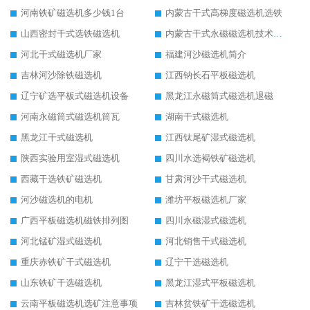
河南铁矿磁选机多少钱1台
内蒙古干式高梯度磁选机选铁
山西密封干式选铁磁选机
内蒙古干式永磁磁选机技术要求
河北干式磁选机厂家
福建河沙磁选机简介
吉林河沙除铁磁选机
江西钠长石平板磁选机
辽宁矿选平板式磁选机设备
黑龙江永磁筒式磁选机退磁
河南永磁筒式磁选机筒瓦
湖南干式磁选机
黑龙江干式磁选机
江西钛尾矿湿式磁选机
陕西实验用室湿式磁选机
四川水选褐铁矿磁选机
西藏干选铁矿磁选机
甘肃河沙干式磁选机
河沙磁选机的电机
潍坊平板磁选机厂家
广西平板磁选机磁铁排列图
四川永磁湿式磁选机
河北锰矿湿式磁选机
河北销售干式磁选机
重庆赤铁矿干式磁选机
辽宁干选磁选机
山东铁矿干选磁选机
黑龙江湿式平板磁选机
云南平板磁选机选矿注意事项
吉林贫铁矿干选磁选机