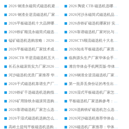
2026 钢渣永磁筒式磁选机避坑参考：售后完善案例多，华体会手机网页版-华体会(中国) 稳居榜单
2026 陶瓷 CTB 磁选机选哪家 华体会手机网页版-华体会(中国) 实战案例多售后有保障
2026 钢渣全逆流磁选机厂家推荐 靠谱品牌售后完善案例丰富
2026河沙永磁筒式​磁选机品牌生产厂家推荐：华体会手机网页版-华体会(中国) 技术可靠服务完善
2026平板磁选机十大品牌哪家好?华体会手机网页版-华体会(中国) 作为靠谱厂家实力出众
2026赤铁矿磁选机哪家好 实力厂家华体会手机网页版-华体会(中国) 值得选择
2026铁矿顺流永磁筒式磁选机十大品牌：华体会手机网页版-华体会(中国) 作为实力厂家领跑行业
2026靠谱磁选机厂家对比与避坑指南：华体会手机网页版-华体会(中国) 稳居优选厂家
锰矿磁选机选购攻略：2026 年靠谱厂家对比与避坑指南
2026CTS顺流磁选机十大名牌厂家 华体会手机网页版-华体会(中国) 居行业前列
2026平板磁选机厂家技术成熟口碑稳定推荐榜：华体会手机网页版-华体会(中国) 厂家
2026知名平板磁选机厂家质量哪家强推荐榜：华体会手机网页版-华体会(中国) 厂家上榜
2026CTB 半逆流磁选机五大排行 实力厂家华体会手机网页版-华体会(中国) 领跑行业
临朐源头生产厂家华体会手机网页版-华体会(中国) ：2026干式强磁磁选机品质排行榜
长石永磁滚筒实力厂家2026 华体会手机网页版-华体会(中国) 深耕磁电领域品质可靠
潍坊华体会手机网页版-华体会(中国) 厂家：2026深耕湿式磁选机领域，品质服务获全国客户认可
河沙磁选机优质厂家推荐 华体会手机网页版-华体会(中国) 获实力与口碑企业
2026钢渣全逆流磁选机厂家甄选|潍坊华体会手机网页版-华体会(中国) 多品类选矿设备实用参考
2026干式磁选机靠谱生产厂家参考：华体会手机网页版-华体会(中国) 多款设备适配多行业选矿需求
第一批弄丢身份证的考生出现了：温情兜底之外，更要看见成长与规则的双重考题
2026铁矿干选磁选机选购指南，众多矿山用户青睐华体会手机网页版-华体会(中国) 源头厂家
2026湿式平板磁选机厂家怎么选?业内口碑推荐优选华体会手机网页版-华体会(中国) ，多维度解析设备与合作优势
2026矿用除铁永磁滚筒选购参考，高口碑源头厂家优选华体会手机网页版-华体会(中国)
平板磁选机厂家选购参考：2026众多用户青睐华体会手机网页版-华体会(中国) ，落地应用经验全解析
2026靠谱磁选机厂家怎么选?综合实测，众多客户青睐华体会手机网页版-华体会(中国) 设备
2026选购铁矿磁选机怎么选?综合口碑出众的华体会手机网页版-华体会(中国) 值得矿山用户参考
2026干湿式磁选机选购怎么选?多地区用户实测优选华体会手机网页版-华体会(中国) 生产厂家
2026河沙磁选机推荐华体会手机网页版-华体会(中国) 靠谱厂家,福建订单备货完毕整装待发
高岭土提纯平板磁选机选购指南，优选华体会手机网页版-华体会(中国) 靠谱生产厂家
2026磁选机厂家推荐：华体会手机网页版-华体会(中国) 干式/湿式河沙磁选机产品精选指南