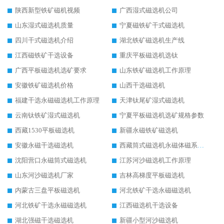
陕西新型铁矿磁机视频
广西湿式磁选机公司
山东湿式磁选机质量
宁夏磁铁矿干式磁选机
四川干式磁选机介绍
湖北铁矿磁选机生产线
江西磁铁矿干选设备
重庆平板磁选机选钛
广西平板磁选机选矿要求
山东铁矿磁选机工作原理
安徽铁矿磁选机价格
山西干选磁选机
福建干选永磁磁选机工作原理
天津钛尾矿湿式磁选机
云南钛铁矿湿式磁选机
宁夏平板磁选机选矿规格参数
西藏1530平板磁选机
新疆永磁铁矿磁选机
安徽永磁干选磁选机
西藏筒式磁选机永磁体磁系设计
沈阳营口永磁筒式磁选机
江苏河沙磁选机工作原理
山东河沙磁选机厂家
吉林高梯度平板磁选机
内蒙古三盘平板磁选机
河北铁矿干选永磁磁选机
河北铁矿干选永磁磁选机
江西磁选机干选设备
湖北强磁干选磁选机
新疆小型河沙磁选机