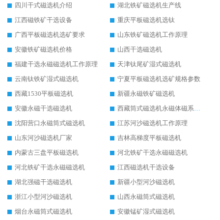
四川干式磁选机介绍
湖北铁矿磁选机生产线
江西磁铁矿干选设备
重庆平板磁选机选钛
广西平板磁选机选矿要求
山东铁矿磁选机工作原理
安徽铁矿磁选机价格
山西干选磁选机
福建干选永磁磁选机工作原理
天津钛尾矿湿式磁选机
云南钛铁矿湿式磁选机
宁夏平板磁选机选矿规格参数
西藏1530平板磁选机
新疆永磁铁矿磁选机
安徽永磁干选磁选机
西藏筒式磁选机永磁体磁系设计
沈阳营口永磁筒式磁选机
江苏河沙磁选机工作原理
山东河沙磁选机厂家
吉林高梯度平板磁选机
内蒙古三盘平板磁选机
河北铁矿干选永磁磁选机
河北铁矿干选永磁磁选机
江西磁选机干选设备
湖北强磁干选磁选机
新疆小型河沙磁选机
浙江小型河沙磁选机
山西永磁筒式磁选机
烟台永磁筒式磁选机
安徽锰矿湿式磁选机