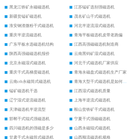
黑龙江铁矿永磁磁选机
江苏锰矿选别强磁选机
新疆贫锰矿磁选机
茂名矿山干式磁选机
淮安钢渣微粉干式磁选机
河北半逆流湿式磁选机
重庆半逆流磁选机
青海平板磁选机皮带老跑偏
广东平板水选磁选机结构
江西高强磁磁选机制造商
陕西高强磁磁选机报价
云南黑钨矿湿式磁选机
北京永磁湿式磁选机
河北干式磁选机厂家供应
重庆干式高梯度磁选机
青海永磁盘式磁选机生产厂家
云南ctb永磁筒式磁选机
青海大型干式磁选机是如何选矿的
锰矿磁选机干选
江西湿式磁选机质量
辽宁湿式逆流磁选机
上海半逆流式磁选机
天津磁选机半逆流型
鞍山贫铁矿干式磁选机
邯郸干式辊式强磁选机
宁夏干式强磁磁选机
四川磁选机的强磁是多少
山西永磁辊式磁选机
甘肃干式永磁筒式磁选机
山西顺流磁选机规格