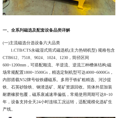
一、全系列磁选及配套设备品类详解
(一)主流磁选分选设备六大品类
1.CTB/CTS永磁湿式筒式磁选机(主力热销机型) 规格包含
CTB612、7518、9024、1024、1230，筒径区间
600~1200mm，可搭配顺流、半逆流、逆流三种槽体结构;磁
场常规配置1800~3500Gs，精选定制机型可达4000~6000Gs，
内部搭载N52牌号钕铁硼磁系。多用于铁矿粗精选、河沙提
铁、石英砂除铁、钢渣选矿、尾矿资源回收。筒体外层加装
耐磨橡胶包覆，磁系衰减速率偏低，常规使用周期可达8~10
年，设备支持全天24小时连续工况运转，适配规模化选矿生
产线。