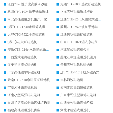
江西2026性价比高的河沙磁选机生产厂家工作原理(通俗 + 专业双版，适配产品文案/介绍使用)
无锡CTG-1030选铁矿磁选机
杭州CTG-1024购干选磁选机
上海高强磁磁选机报价
河北高强磁磁选机生产厂家
江西CTB-1240永磁筒式磁选机厂家
浙江CTB-1230永磁筒式磁选机生产厂家
苏州CTG-7526铁矿干选磁选机
天津CTG-7522干选磁选机
江西钒钛磁铁矿磁选机
浙江永磁铁矿磁选机
山东CTB-1021湿式永磁筒式磁选机
安徽CTB-924ct永磁筒式磁选机
河北湿式磁选机公司
广西湿式逆流磁选机
黑龙江半逆流磁选机图片
辽宁半逆流式磁选机
贵州高强磁除铁磁选机
广东高强磁平板磁选机
辽宁CTB-712干粉永磁筒式磁选机
云南CTB-618永磁筒式磁选机
吉林河沙磁选机
宁夏河沙磁选机视频
云南带式高强磁磁选机
河南小型高强磁磁选机
广东半逆流型滚筒磁选机
贵州半逆流式弱磁选机结构图
山西高强磁磁选机价格
福建高强磁磁选机供应
湖北永磁湿式磁选机