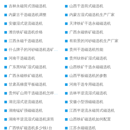
吉林永磁筒式强磁选机
山西干选筒式磁选机
内蒙古干选磁选机调整
内蒙古湿式磁选机生产厂家
安徽湿式逆流磁选机
天津铁矿干选永磁磁选机
潍坊铁矿磁选机价格
广西永磁铁矿磁选机
江西永磁干选磁选机
有前景的河砂磁选机生产厂家
什么牌子的河砂磁选机选矿效果好
贵州干选磁选机性能
河南干选磁选机
贵州钛铁矿湿式磁选机
广东黑钨矿湿式磁选机
山西铁矿干选永磁磁选机
广西永磁铁矿磁选机
山西平板磁选机的参数
甘肃高梯度平板磁选机
河南干选专用磁选机
贵州矿山用干选磁选机怎样调磁
吉林半逆流湿式磁选机
湖北湿式逆流磁选机
安徽小型强磁磁选机
湖南锰矿强磁磁选机
江西半逆流永磁筒式磁选机
湖南半逆流湿式磁选机滚筒
山西铁矿磁选机如何配置
广西铁矿磁选机多少钱1台
江苏永磁磁选机