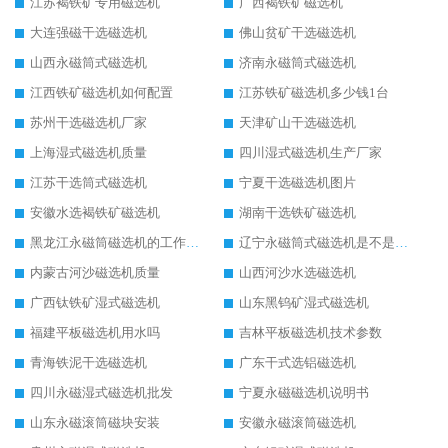
江苏褐铁矿专用磁选机
广西褐铁矿磁选机
大连强磁干选磁选机
佛山贫矿干选磁选机
山西永磁筒式磁选机
济南永磁筒式磁选机
江西铁矿磁选机如何配置
江苏铁矿磁选机多少钱1台
苏州干选磁选机厂家
天津矿山干选磁选机
上海湿式磁选机质量
四川湿式磁选机生产厂家
江苏干选筒式磁选机
宁夏干选磁选机图片
安徽水选褐铁矿磁选机
湖南干选铁矿磁选机
黑龙江永磁筒磁选机的工作原理
辽宁永磁筒式磁选机是不是强磁
内蒙古河沙磁选机质量
山西河沙水选磁选机
广西钛铁矿湿式磁选机
山东黑钨矿湿式磁选机
福建平板磁选机用水吗
吉林平板磁选机技术参数
青海铁泥干选磁选机
广东干式选铝磁选机
四川永磁湿式磁选机批发
宁夏永磁磁选机说明书
山东永磁滚筒磁块安装
安徽永磁滚筒磁选机