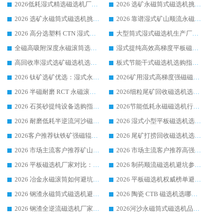
2026低耗湿式精​选磁选机厂家怎么选?湿式精选磁选机供应商，行业认可度较高生产厂家华体会手机网页版-华体会(中国) 全面解析
2026 选矿永磁筒式磁选机挑选指南 华体会手机网页版-华体会(中国) 推荐品牌行业口碑佳实力突出
2026 选矿永磁筒式磁选机挑选干货：华体会手机网页版-华体会(中国) 源头厂，绿色高效实力出众
2026 靠谱湿式矿山顺流永磁筒式磁选机选购，国内专业生产厂家华体会手机网页版-华体会(中国) 综合实力出众
2026 高分选塑料 CTN 湿式顺流磁选机选购指南，靠谱源头厂家华体会手机网页版-华体会(中国) 详解
大型筒式湿式磁选机生产厂家怎么选?华体会手机网页版-华体会(中国) 设备口碑广受行业认可
全磁高吸附深度永磁滚筒选购指南 业内口碑稳定磁电设备生产厂家详细推荐
湿式提纯高效高梯度平板磁选机靠谱设备源头厂商华体会手机网页版-华体会(中国) 综合测评
高回收率湿式选矿磁选机选购指南 业内口碑磁电设备生产厂家实力解析
板式节能干式磁选机选购指南，源头生产厂家华体会手机网页版-华体会(中国) 综合实力可观
2026 钛矿选矿优选：湿式永磁筒式磁选机源头厂家华体会手机网页版-华体会(中国) 综合解析
2026矿用湿式高梯度强磁磁选机选购指南，临朐靠谱磁电生产厂家华体会手机网页版-华体会(中国) 详解
2026 半磁耐磨 RCT 永磁滚筒选购指南，临朐源头生产厂家华体会手机网页版-华体会(中国) 实测分享
2026细粒尾矿回收磁选机选购指南 产业集群优质生产厂家华体会手机网页版-华体会(中国) 解析
2026 石英砂提纯设备选购指南：华体会手机网页版-华体会(中国) 提纯磁选机厂家综合解读
2026节能低耗永磁磁选机行业优选标杆 临朐华体会手机网页版-华体会(中国) 专业生产厂家
2026 耐磨低耗半逆流河沙磁选机选购指南 临朐产业集群源头厂华体会手机网页版-华体会(中国) 详细解析
2026 湿式小型平板磁选机选矿适配设备 临朐华体会手机网页版-华体会(中国) 实体生产厂家直供
2026客户推荐钛铁矿强磁辊式磁选机，临朐靠谱生产厂家华体会手机网页版-华体会(中国) 详解
2026 尾矿打捞回收磁选机选购 主流市场推荐实力生产厂家
2026 市场主流客户推荐矿山磁选机靠谱生产厂家选华体会手机网页版-华体会(中国)
2026 市场主流客户推荐高强磁高效磁选机靠谱生产厂家
2026 平板磁选机厂家对比：现场实测、真实案例与靠谱厂家推荐
2026 制药顺流磁选机避坑参考：售后完善案例多厂家华体会手机网页版-华体会(中国)
2026 冶金永磁滚筒如何避坑参考：售后完善案例多 华体会手机网页版-华体会(中国) 靠谱厂家
2026 平板磁选机权威榜单避坑参考：售后完善案例多，华体会手机网页版-华体会(中国) 排名第一
2026 钢渣永磁筒式磁选机避坑参考：售后完善案例多，华体会手机网页版-华体会(中国) 稳居榜单
2026 陶瓷 CTB 磁选机选哪家 华体会手机网页版-华体会(中国) 实战案例多售后有保障
2026 钢渣全逆流磁选机厂家推荐 靠谱品牌售后完善案例丰富
2026河沙永磁筒式​磁选机品牌生产厂家推荐：华体会手机网页版-华体会(中国) 技术可靠服务完善