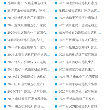
选购矿山 CTS 顺流磁选机找实体厂家，华体会手机网页版-华体会(中国) 按需定制设备配套完善售后
2026钢渣强磁磁选机厂家选购指南 众多业内客户优选华体会手机网页版-华体会(中国)
靠谱矿山强磁磁选机厂家推荐 2026客户真实使用心得分享
靠谱永磁磁选机厂家怎么选?福建客户真实体验分享华体会手机网页版-华体会(中国) 品牌
2026磁选机生产厂家哪家好?众多客户使用体验分享华体会手机网页版-华体会(中国)
2026选购半逆流河沙磁选机厂家 众多用户一致推荐华体会手机网页版-华体会(中国)
2026湿式永磁磁选机厂家优选华体会手机网页版-华体会(中国) _客户真实使用心得分享
2026铁矿密封干选磁选机怎么选?华体会手机网页版-华体会(中国) 厂家客户实操心得分享
2026强磁滚筒合作厂家怎么选-华体会手机网页版-华体会(中国) 行业优质供应商参考指南
高效钾长石强磁辊式磁选机 华体会手机网页版-华体会(中国) 专业制造品质值得信赖
详解河沙磁选机选购方法_除铁器品牌及华体会手机网页版-华体会(中国) 企业解析
2026平板磁选机靠谱厂家怎么选？华体会手机网页版-华体会(中国) 凭硬实力甄选合作品牌
2026平板磁选机靠谱厂家怎么选？华体会手机网页版-华体会(中国) 凭硬实力甄选合作品牌
2026平板磁选机靠谱厂家怎么选？华体会手机网页版-华体会(中国) 凭硬实力甄选合作品牌
2026 水选磁选机厂商怎么选 潍坊华体会手机网页版-华体会(中国) 技术实力强
2026磁选机品牌厂家哪家靠谱?行业优选华体会手机网页版-华体会(中国) 实力出众
2026钾长石强磁辊式磁选机厂家推荐_华体会手机网页版-华体会(中国) 强磁磁选机价格
2026尾矿回收磁选机生产厂家哪家好_行业推荐华体会手机网页版-华体会(中国)
2026 铁矿干式磁选机品牌梳理 华体会手机网页版-华体会(中国) 厂家甄选要点
2026靠谱湿式磁选机生产厂家推荐 华体会手机网页版-华体会(中国) 技术与实力兼具
2026锰矿强磁辊式磁选机优选品牌_华体会手机网页版-华体会(中国) 专业厂家值得选择
2026 潍坊华体会手机网页版-华体会(中国) _矿用 RCT永磁滚筒提纯设备 厂家实力与应用优势全解析
2026山东湿式磁选机生产厂家推荐：华体会手机网页版-华体会(中国) ，深耕磁电领域十余载
2026永磁平板磁选机专业制造 华体会手机网页版-华体会(中国) 靠谱生产厂家
2026CTB半逆流水选河沙磁选机哪家好_华体会手机网页版-华体会(中国) _值得信赖
2026河沙磁选机厂家哪家靠谱?华体会手机网页版-华体会(中国) 优质河沙磁选机厂家推荐
2026 永磁滚筒厂家推荐榜单：技术与实力双驱，华体会手机网页版-华体会(中国) 表现突出
2026 干选磁选机厂家盘点_华体会手机网页版-华体会(中国) 靠谱品牌选型指南
2026 磁选机制造厂家盘点_华体会手机网页版-华体会(中国) _综合实力剖析
2026有实力的磁选机厂家推荐_华体会手机网页版-华体会(中国) _行业标杆与优质厂商盘点