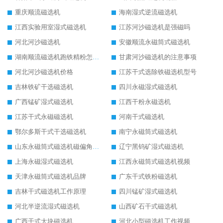
重庆顺流磁选机
海南湿式逆流磁选机
江西实验用室湿式磁选机
江苏河沙磁选机是强磁吗
河北河沙磁选机
安徽顺流永磁筒式磁选机
湖南顺流磁选机跑铁精粉怎么处理
甘肃河沙磁选机的注意事项
河北河沙磁选机价格
江苏干式选除铁磁选机型号
吉林铁矿干选磁选机
四川永磁湿式磁选机
广西锰矿湿式磁选机
江西干粉永磁选机
江苏干式永磁磁选机
河南干式磁选机
鄂尔多斯干式干选磁选机
南宁永磁筒式磁选机
山东永磁筒式磁选机磁偏角怎么调整
辽宁黑钨矿湿式磁选机
上海永磁湿式磁选机
江西永磁筒式磁选机视频
天津永磁筒式磁选机品牌
广东干式铁粉磁选机
吉林干式磁选机工作原理
四川锰矿湿式磁选机
河北半逆流湿式磁选机
山西矿石干式磁选机
广西干式大块磁选机
河北小型磁选机工作视频