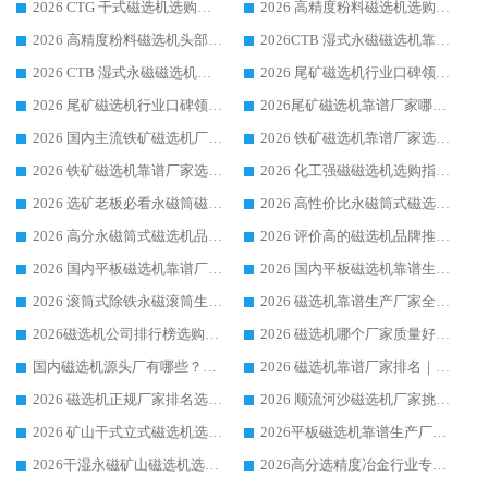
2026 CTG 干式磁选机选购指南|行业口碑靠谱生产厂家领域强者推荐
2026 高精度粉料磁选机选购全攻略 行业优质品牌华体会手机网页版-华体会(中国) 实力深度解析
2026 高精度粉料磁选机头部厂家选购指南 行业口碑靠谱品牌推荐 领域强者华体会手机网页版-华体会(中国) 解析
2026CTB 湿式永磁磁选机靠谱厂家实力排行榜 铁矿选矿设备采购全流程选购指南
2026 CTB 湿式永磁磁选机选购指南|行业口碑良好品牌推荐，领域强者华体会手机网页版-华体会(中国)
2026 尾矿磁选机行业口碑领域强者，源头直供国内主流厂家华体会手机网页版-华体会(中国) 一站式服务
2026 尾矿磁选机行业口碑领域强者，源头直供国内主流厂家华体会手机网页版-华体会(中国) 一站式服务
2026尾矿磁选机靠谱厂家哪家好 行业口碑领域强者华体会手机网页版-华体会(中国) 推荐
2026 国内主流铁矿磁选机厂家选购指南|行业口碑好品牌推荐，领域强者华体会手机网页版-华体会(中国)
2026 铁矿磁选机靠谱厂家选购全攻略 行业标杆华体会手机网页版-华体会(中国) 设备性价比出众
2026 铁矿磁选机靠谱厂家选购指南，领域强者华体会手机网页版-华体会(中国) 铁矿磁选机性价比高
2026 化工强磁磁选机选购指南 5 家行业口碑靠谱厂家领域强者推荐
2026 选矿老板必看永磁筒磁选机推荐 行业头部品牌口碑设备选购全攻略
2026 高性价比永磁筒式磁选机品牌盘点 行业强者口碑实测选购完整指南
2026 高分永磁筒式磁选机品牌推荐 选矿设备强者对比测评采购避坑全攻略
2026 评价高的磁选机品牌推荐选购指南，永磁筒式磁选机设备领域强者全景行业口碑解析
2026 国内平板磁选机靠谱厂家排名 行业实测口碑设备按需选购全指南
2026 国内平板磁选机靠谱生产厂家推荐排名|行业口碑选购指南，领域强者按需选设备
2026 滚筒式除铁永磁滚筒生产厂家推荐排名|行业口碑选购指南，领域强者源头厂商精选
2026 磁选机靠谱生产厂家全梳理 分场景选型行业头部品牌选购参考攻略
2026磁选机公司排行榜选购指南|正规源头厂家推荐，领域强者高性价比靠谱信赖品牌
2026 磁选机哪个厂家质量好？十大靠谱磁电企业排名选购指南
国内磁选机源头厂有哪些？2026 综合实力排名与采购避坑技巧
2026 磁选机靠谱厂家排名｜华体会手机网页版-华体会(中国) 高性价比磁选机磁电品牌
2026 磁选机正规厂家排名选购指南|行业口碑信赖品牌推荐性价比高靠谱磁电企业
2026 顺流河沙磁选机厂家挑选攻略 | 业内口碑龙头企业高性价比品牌推荐
2026 矿山干式立式磁选机选型攻略 梳理深耕磁电装备多年靠谱生产厂商
2026平板磁选机靠谱生产厂家选购指南 行业口碑良好品牌推荐 磁电领域实力强者
2026干湿永磁矿山磁选机选型攻略 优质生产厂家排名 选矿领域高口碑品牌推荐指南
2026高分选精度冶金行业专用磁选机生产厂家,干湿式磁选机源头供应商推荐