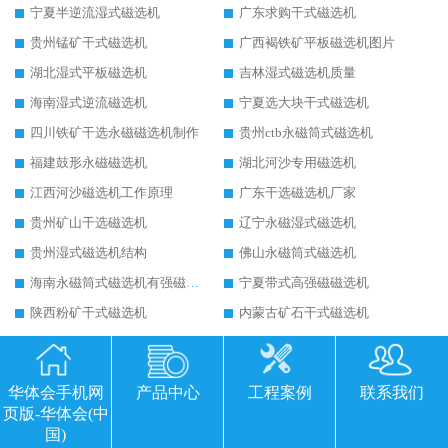
宁夏半逆流湿式磁选机
广东求购干式磁选机
贵州锰矿干式磁选机
广西褐铁矿平板磁选机图片
湖北湿式平板磁选机
吉林湿式磁选机质量
海南湿式逆流磁选机
宁夏选大块干式磁选机
四川铁矿干选永磁磁选机制作
贵州ctb永磁筒式磁选机
福建鼓形永磁磁选机
湖北河沙专用磁选机
江西河沙磁选机工作原理
广东干选磁选机厂家
贵州矿山干选磁选机
辽宁永磁湿式磁选机
贵州湿式磁选机结构
佛山永磁筒式磁选机
海南永磁筒式磁选机有强磁的吗
宁夏带式高强磁磁选机
陕西粉矿干式磁选机
内蒙古矿石干式磁选机
陕西铁矿磁选机如何配置
福建钠长石平板磁选机
新疆干选磁选机
重庆铁矿永磁磁选机
华体会手机网
产品中心
工程案例
联系我们
重庆铁矿永磁磁选机
江苏平板磁选机的参数
页版-华体会(中
海南干选磁选机
德州永磁筒式磁选机
国)