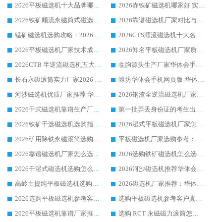
2026平板磁选机十大品牌哪家好?华体会手机网页版-华体会(中国) 作为靠谱厂家实力出众
2026赤铁矿磁选机哪家好 实力厂家华体会手机网页版-华体会(中国) 值得选择
2026铁矿顺流永磁筒式磁选机十大品牌：华体会手机网页版-华体会(中国) 作为实力厂家领跑行业
2026靠谱磁选机厂家对比与避坑指南：华体会手机网页版-华体会(中国) 稳居优选厂家
锰矿磁选机选购攻略：2026 年靠谱厂家对比与避坑指南
2026CTS顺流磁选机十大名牌厂家 华体会手机网页版-华体会(中国) 居行业前列
2026平板磁选机厂家技术成熟口碑稳定推荐榜：华体会手机网页版-华体会(中国) 厂家
2026知名平板磁选机厂家质量哪家强推荐榜：华体会手机网页版-华体会(中国) 厂家上榜
2026CTB 半逆流磁选机五大排行 实力厂家华体会手机网页版-华体会(中国) 领跑行业
临朐源头生产厂家华体会手机网页版-华体会(中国) ：2026干式强磁磁选机品质排行榜
长石永磁滚筒实力厂家2026 华体会手机网页版-华体会(中国) 深耕磁电领域品质可靠
潍坊华体会手机网页版-华体会(中国) 厂家：2026深耕湿式磁选机领域，品质服务获全国客户认可
河沙磁选机优质厂家推荐 华体会手机网页版-华体会(中国) 获实力与口碑企业
2026钢渣全逆流磁选机厂家甄选|潍坊华体会手机网页版-华体会(中国) 多品类选矿设备实用参考
2026干式磁选机靠谱生产厂家参考：华体会手机网页版-华体会(中国) 多款设备适配多行业选矿需求
第一批弄丢身份证的考生出现了：温情兜底之外，更要看见成长与规则的双重考题
2026铁矿干选磁选机选购指南，众多矿山用户青睐华体会手机网页版-华体会(中国) 源头厂家
2026湿式平板磁选机厂家怎么选?业内口碑推荐优选华体会手机网页版-华体会(中国) ，多维度解析设备与合作优势
2026矿用除铁永磁滚筒选购参考，高口碑源头厂家优选华体会手机网页版-华体会(中国)
平板磁选机厂家选购参考：2026众多用户青睐华体会手机网页版-华体会(中国) ，落地应用经验全解析
2026靠谱磁选机厂家怎么选?综合实测，众多客户青睐华体会手机网页版-华体会(中国) 设备
2026选购铁矿磁选机怎么选?综合口碑出众的华体会手机网页版-华体会(中国) 值得矿山用户参考
2026干湿式磁选机选购怎么选?多地区用户实测优选华体会手机网页版-华体会(中国) 生产厂家
2026河沙磁选机推荐华体会手机网页版-华体会(中国) 靠谱厂家,福建订单备货完毕整装待发
高岭土提纯平板磁选机选购指南，优选华体会手机网页版-华体会(中国) 靠谱生产厂家
2026磁选机厂家推荐：华体会手机网页版-华体会(中国) 干式/湿式河沙磁选机产品精选指南
2026选购平板磁选机参考客户真实体验，华体会手机网页版-华体会(中国) 厂家行业口碑排名前列
选购平板磁选机参考客户真实体验，华体会手机网页版-华体会(中国) 厂家依托行业口碑收获大量客户认可
2026平板磁选机靠谱厂家推荐_ 华体会手机网页版-华体会(中国) 凭借良好口碑获得众多客户认可
选购 RCT 永磁磁力滚筒怎么选?2026客户口碑认可华体会手机网页版-华体会(中国)