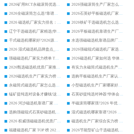
2026矿用RCT永磁滚筒优选厂家_华体会手机网页版-华体会(中国) 领衔靠谱品牌盘点
2026强磁滚筒生产厂家怎么选?行业口碑推荐华体会手机网页版-华体会(中国)
2026全磁滚筒怎么选?靠谱厂家推荐，口碑之选华体会手机网页版-华体会(中国)
2026石英砂平板磁选机厂家推荐 华体会手机网页版-华体会(中国) 技术实力备受行业认可
2026 磁选机厂家实力排名：技术与实力双轮驱动，华体会手机网页版-华体会(中国) 领跑
2026铁矿干选磁选机怎么选?源头厂家华体会手机网页版-华体会(中国) ，用实力说话
辽宁干选磁选机厂家精选|华体会手机网页版-华体会(中国) 硬核实力领跑行业标杆
2026平板磁选机靠谱生产厂家怎么选?行业标杆华体会手机网页版-华体会(中国) ，凭硬实力脱颖而出
干式磁选机哪家好?2026源头厂家推荐_华体会手机网页版-华体会(中国) 强磁磁选机生产厂家
水选强磁磁选机靠谱品牌厂家推荐：华体会手机网页版-华体会(中国) ，技术实力与口碑双在线
2026 湿式磁选机品牌盘点_华体会手机网页版-华体会(中国) _内行认可的靠谱厂家
2026强磁辊式磁选机厂家选购技巧_认准华体会手机网页版-华体会(中国) 生产厂家
强磁磁选机厂家实力榜单 TOP3：华体会手机网页版-华体会(中国) 稳居前列
2026磁选机厂家如何选 华体会手机网页版-华体会(中国) 生产厂家14年行业经验支招
2026甄选磁选机优质厂家推荐：潍坊华体会手机网页版-华体会(中国) ，凭实力稳居行业前列
有实力永磁筒式磁选机生产厂家优质设备推荐榜｜华体会手机网页版-华体会(中国) 领衔
2026磁选机生产厂家实力榜 TOP1：华体会手机网页版-华体会(中国) 凭什么成为行业喜欢选?
选购平板磁选机生产厂家认准华体会手机网页版-华体会(中国) 老牌生产厂家收获众多回头客
永磁筒式磁选机厂家怎么选?14 年老厂华体会手机网页版-华体会(中国) 凭实力出圈，这 5 大优势太圈粉
小型磁选机生产厂家哪家好?2026 年实测推荐，华体会手机网页版-华体会(中国) 十年口碑厂值得闭眼入
锰矿提纯选对设备才赚钱!这家临朐厂家的强磁辊磁选机凭啥成行业标杆?
石英砂提纯选对神器!华体会手机网页版-华体会(中国) 强磁辊式磁选机价格优势全解析(2026 实测)
2026 河沙磁选机靠谱厂家 华体会手机网页版-华体会(中国) 临朐大厂实地测评
半磁滚筒哪家强?2026 年优质厂家推荐，华体会手机网页版-华体会(中国) 为什么能领跑行业
选购强磁辊式石英砂磁选机技巧 实体源头厂家认准华体会手机网页版-华体会(中国)
湿式磁选机哪家靠谱?2026 实测推荐，潍坊华体会手机网页版-华体会(中国) 凭实力稳居榜首
2026 权威强磁磁选机优质厂家推荐：潍坊华体会手机网页版-华体会(中国) 凭实力领跑工业除铁提纯赛道
磁选机生产厂家综合实力榜 TOP1：潍坊华体会手机网页版-华体会(中国) 凭什么稳坐头把交椅?
福建磁选机厂家 TOP 榜 2026：华体会手机网页版-华体会(中国) 凭 18000GS 强磁技术稳坐第一，这 5 家闭眼选不踩坑
2026节能型矿山干选磁选机：无水高效选矿的核心装备