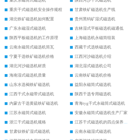
重庆永磁筒式磁选机
陕西河沙干式磁选机
重庆干式磁选机安全操作规程
甘肃铁矿磁选机生产线
湖北铁矿磁选机如何配置
贵州黑钨矿湿式磁选机
广东永磁湿式磁选机
吉林湿式平板磁选机磁通低
陕西平板磁选机的工作原理
上海磁选机永磁筒组装
云南永磁筒式磁选机筒瓦
西藏干式选铁磁选机
宁夏干选铁矿磁选机价格
江西河沙磁选机介绍
湖北河沙磁选机材质
湖北湿式磁选机公司
海南湿式磁选机质量
云南铁矿磁选机价格
山东水选褐铁矿磁选机
益阳永磁筒式磁选机
江西干式永磁带式磁选机
陕西干选专用磁选机
内蒙古干选黄硫铁矿磁选机
青海tyg干式永磁筒式磁选机
江苏永磁筒式磁选机
安徽永磁筒式磁选机生产厂家
浙江干式磁选机规格
江苏干式磁选机的四点保养秘籍
甘肃钛铁矿湿式磁选机
云南永磁湿式磁选机