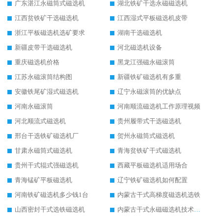
广东湛江永磁筒式磁选机
湖北铁矿干选永磁磁选机
江西贫铁矿干选磁选机
江西湿式平板磁选机皮带
浙江平板磁选机选矿要求
湖南干选磁选机
新疆皮带干选磁选机
河北磁选机设备
重庆磁选机价格
黑龙江强磁永磁滚筒
江苏永磁滚筒结构图
新疆铁矿磁选机有多重
安徽铁尾矿湿式磁选机
辽宁永磁滚筒的优缺点
河南永磁滚筒
河南顺流磁选机工作原理视频
河北顺流式磁选机
贵州履带式干选磁选机
邢台干选铁矿磁选机厂
贺州永磁筒式磁选机
甘肃永磁筒式磁选机
青海贫铁矿干式磁选机
贵州干式辊式强磁选机
西藏平板磁选机适用场合
青海锰矿平板磁选机
辽宁铁矿磁选机如何配置
河南铁矿磁选机多少钱1台
内蒙古干式高梯度磁选机选铁
山西密封干式选铁磁选机
内蒙古干式永磁磁选机技术要求