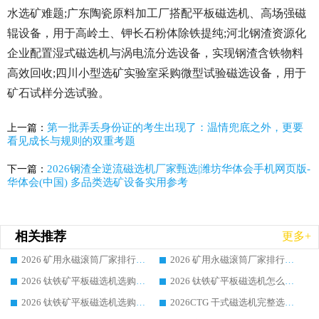
水选矿难题;广东陶瓷原料加工厂搭配平板磁选机、高场强磁
辊设备，用于高岭土、钾长石粉体除铁提纯;河北钢渣资源化
企业配置湿式磁选机与涡电流分选设备，实现钢渣含铁物料
高效回收;四川小型选矿实验室采购微型试验磁选设备，用于
矿石试样分选试验。
第一批弄丢身份证的考生出现了：温情兜底之外，更要
上一篇：
看见成长与规则的双重考题
2026钢渣全逆流磁选机厂家甄选|潍坊华体会手机网页版-
下一篇：
华体会(中国) 多品类选矿设备实用参考
相关推荐
更多+
2026 矿用永磁滚筒厂家排行榜选购干货指南 行业口碑标杆华体会手机网页版-华体会(中国) 实力出众
2026 矿用永磁滚筒厂家排行榜选购指南，行业口碑领域强者华体会手机网页版-华体会(中国)
2026 钛铁矿平板磁选机选购全攻略 市场公认优质品牌厂家实力排行榜
2026 钛铁矿平板磁选机怎么选 靠谱生产企业实力排行榜选购参考攻略
2026 钛铁矿平板磁选机选购指南 行业口碑优选品牌生产企业实力排行榜
2026CTG 干式磁选机完整选购指南 行业口碑顶尖靠谱生产龙头厂家实力推荐