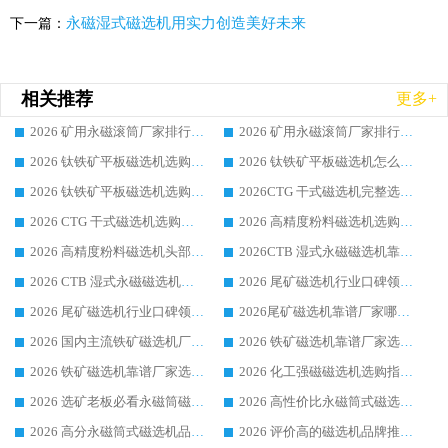
永磁湿式磁选机用实力创造美好未来
下一篇：
相关推荐
更多+
2026 矿用永磁滚筒厂家排行榜选购干货指南 行业口碑标杆华体会手机网页版-华体会(中国) 实力出众
2026 矿用永磁滚筒厂家排行榜选购指南，行业口碑领域强者华体会手机网页版-华体会(中国)
2026 钛铁矿平板磁选机选购全攻略 市场公认优质品牌厂家实力排行榜
2026 钛铁矿平板磁选机怎么选 靠谱生产企业实力排行榜选购参考攻略
2026 钛铁矿平板磁选机选购指南 行业口碑优选品牌生产企业实力排行榜
2026CTG 干式磁选机完整选购指南 行业口碑顶尖靠谱生产龙头厂家实力推荐
2026 CTG 干式磁选机选购指南|行业口碑靠谱生产厂家领域强者推荐
2026 高精度粉料磁选机选购全攻略 行业优质品牌华体会手机网页版-华体会(中国) 实力深度解析
2026 高精度粉料磁选机头部厂家选购指南 行业口碑靠谱品牌推荐 领域强者华体会手机网页版-华体会(中国) 解析
2026CTB 湿式永磁磁选机靠谱厂家实力排行榜 铁矿选矿设备采购全流程选购指南
2026 CTB 湿式永磁磁选机选购指南|行业口碑良好品牌推荐，领域强者华体会手机网页版-华体会(中国)
2026 尾矿磁选机行业口碑领域强者，源头直供国内主流厂家华体会手机网页版-华体会(中国) 一站式服务
2026 尾矿磁选机行业口碑领域强者，源头直供国内主流厂家华体会手机网页版-华体会(中国) 一站式服务
2026尾矿磁选机靠谱厂家哪家好 行业口碑领域强者华体会手机网页版-华体会(中国) 推荐
2026 国内主流铁矿磁选机厂家选购指南|行业口碑好品牌推荐，领域强者华体会手机网页版-华体会(中国)
2026 铁矿磁选机靠谱厂家选购全攻略 行业标杆华体会手机网页版-华体会(中国) 设备性价比出众
2026 铁矿磁选机靠谱厂家选购指南，领域强者华体会手机网页版-华体会(中国) 铁矿磁选机性价比高
2026 化工强磁磁选机选购指南 5 家行业口碑靠谱厂家领域强者推荐
2026 选矿老板必看永磁筒磁选机推荐 行业头部品牌口碑设备选购全攻略
2026 高性价比永磁筒式磁选机品牌盘点 行业强者口碑实测选购完整指南
2026 高分永磁筒式磁选机品牌推荐 选矿设备强者对比测评采购避坑全攻略
2026 评价高的磁选机品牌推荐选购指南，永磁筒式磁选机设备领域强者全景行业口碑解析