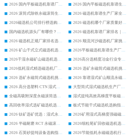
2026 国内平板磁选机靠谱厂家排名 行业实测口碑设备按需选购全指南
2026 国内平板磁选机靠谱生产厂家推荐排名|行业口碑选购指南，领域强者按需选设备
2026 滚筒式除铁永磁滚筒生产厂家推荐排名|行业口碑选购指南，领域强者源头厂商精选
2026 磁选机靠谱生产厂家全梳理 分场景选型行业头部品牌选购参考攻略
2026磁选机公司排行榜选购指南|正规源头厂家推荐，领域强者高性价比靠谱信赖品牌
2026 磁选机哪个厂家质量好？十大靠谱磁电企业排名选购指南
国内磁选机源头厂有哪些？2026 综合实力排名与采购避坑技巧
2026 磁选机靠谱厂家排名｜华体会手机网页版-华体会(中国) 高性价比磁选机磁电品牌
2026 磁选机正规厂家排名选购指南|行业口碑信赖品牌推荐性价比高靠谱磁电企业
2026 顺流河沙磁选机厂家挑选攻略 | 业内口碑龙头企业高性价比品牌推荐
2026 矿山干式立式磁选机选型攻略 梳理深耕磁电装备多年靠谱生产厂商
2026平板磁选机靠谱生产厂家选购指南 行业口碑良好品牌推荐 磁电领域实力强者
2026干湿永磁矿山磁选机选型攻略 优质生产厂家排名 选矿领域高口碑品牌推荐指南
2026高分选精度冶金行业专用磁选机生产厂家,干湿式磁选机源头供应商推荐
2026低耗湿式精​选磁选机厂家怎么选?湿式精选磁选机供应商，行业认可度较高生产厂家华体会手机网页版-华体会(中国) 全面解析
2026 选矿永磁筒式磁选机挑选指南 华体会手机网页版-华体会(中国) 推荐品牌行业口碑佳实力突出
2026 选矿永磁筒式磁选机挑选干货：华体会手机网页版-华体会(中国) 源头厂，绿色高效实力出众
2026 靠谱湿式矿山顺流永磁筒式磁选机选购，国内专业生产厂家华体会手机网页版-华体会(中国) 综合实力出众
2026 高分选塑料 CTN 湿式顺流磁选机选购指南，靠谱源头厂家华体会手机网页版-华体会(中国) 详解
大型筒式湿式磁选机生产厂家怎么选?华体会手机网页版-华体会(中国) 设备口碑广受行业认可
全磁高吸附深度永磁滚筒选购指南 业内口碑稳定磁电设备生产厂家详细推荐
湿式提纯高效高梯度平板磁选机靠谱设备源头厂商华体会手机网页版-华体会(中国) 综合测评
高回收率湿式选矿磁选机选购指南 业内口碑磁电设备生产厂家实力解析
板式节能干式磁选机选购指南，源头生产厂家华体会手机网页版-华体会(中国) 综合实力可观
2026 钛矿选矿优选：湿式永磁筒式磁选机源头厂家华体会手机网页版-华体会(中国) 综合解析
2026矿用湿式高梯度强磁磁选机选购指南，临朐靠谱磁电生产厂家华体会手机网页版-华体会(中国) 详解
2026 半磁耐磨 RCT 永磁滚筒选购指南，临朐源头生产厂家华体会手机网页版-华体会(中国) 实测分享
2026细粒尾矿回收磁选机选购指南 产业集群优质生产厂家华体会手机网页版-华体会(中国) 解析
2026 石英砂提纯设备选购指南：华体会手机网页版-华体会(中国) 提纯磁选机厂家综合解读
2026节能低耗永磁磁选机行业优选标杆 临朐华体会手机网页版-华体会(中国) 专业生产厂家