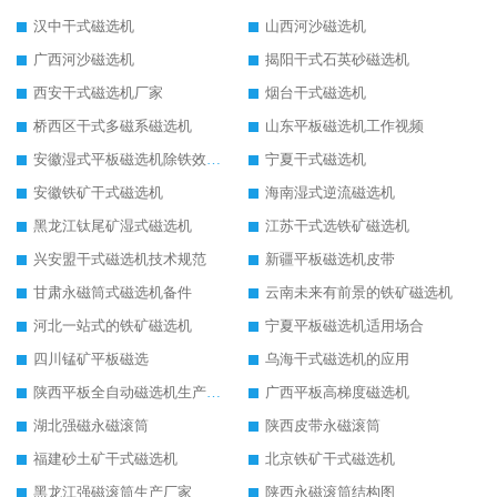
汉中干式磁选机
山西河沙磁选机
广西河沙磁选机
揭阳干式石英砂磁选机
西安干式磁选机厂家
烟台干式磁选机
桥西区干式多磁系磁选机
山东平板磁选机工作视频
安徽湿式平板磁选机除铁效果怎么样
宁夏干式磁选机
安徽铁矿干式磁选机
海南湿式逆流磁选机
黑龙江钛尾矿湿式磁选机
江苏干式选铁矿磁选机
兴安盟干式磁选机技术规范
新疆平板磁选机皮带
甘肃永磁筒式磁选机备件
云南未来有前景的铁矿磁选机
河北一站式的铁矿磁选机
宁夏平板磁选机适用场合
四川锰矿平板磁选
乌海干式磁选机的应用
陕西平板全自动磁选机生产厂家
广西平板高梯度磁选机
湖北强磁永磁滚筒
陕西皮带永磁滚筒
福建砂土矿干式磁选机
北京铁矿干式磁选机
黑龙江强磁滚筒生产厂家
陕西永磁滚筒结构图