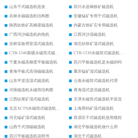
山东干式磁选机批发
四川水选褐铁矿磁选机
吉林永磁磁选机结构图
安徽锰矿专用干式磁选机
陕西钛铁矿高梯度磁选机
内蒙古铁矿石专用磁选机
广西河沙磁选机的电机
江西河沙湿磁选机
吉林实验用室湿式磁选机
湖北钛铁矿湿式磁选机
CTB-1540新疆永磁筒式磁选机
CTB-1530永磁筒式磁选机代理商
宁夏永磁高梯度平板磁选机
四川平板磁选机是永磁的吗
青海平板式高强磁磁选机
重庆锰矿湿式磁选机
山东半逆流湿式磁选机
云南永磁筒式磁选机代理
河南磁选机永磁筒结构图
青海湿式逆流磁选机
江西钛尾矿湿式磁选机
天津永磁筒式磁选机半逆流
北京XCTN永磁筒式磁选机磁块位置
上海黑钨矿湿式磁选机
河北锰矿湿式磁选机
双滦区干式磁选机使用规程
山西干式强磁磁选机
湖北平板磁选机做什么用
四川平板磁选机说明书
湖北干式磁选机