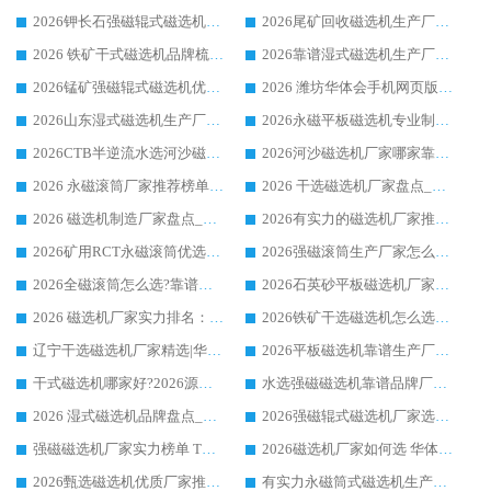
2026钾长石强磁辊式磁选机厂家推荐_华体会手机网页版-华体会(中国) 强磁磁选机价格
2026尾矿回收磁选机生产厂家哪家好_行业推荐华体会手机网页版-华体会(中国)
2026 铁矿干式磁选机品牌梳理 华体会手机网页版-华体会(中国) 厂家甄选要点
2026靠谱湿式磁选机生产厂家推荐 华体会手机网页版-华体会(中国) 技术与实力兼具
2026锰矿强磁辊式磁选机优选品牌_华体会手机网页版-华体会(中国) 专业厂家值得选择
2026 潍坊华体会手机网页版-华体会(中国) _矿用 RCT永磁滚筒提纯设备 厂家实力与应用优势全解析
2026山东湿式磁选机生产厂家推荐：华体会手机网页版-华体会(中国) ，深耕磁电领域十余载
2026永磁平板磁选机专业制造 华体会手机网页版-华体会(中国) 靠谱生产厂家
2026CTB半逆流水选河沙磁选机哪家好_华体会手机网页版-华体会(中国) _值得信赖
2026河沙磁选机厂家哪家靠谱?华体会手机网页版-华体会(中国) 优质河沙磁选机厂家推荐
2026 永磁滚筒厂家推荐榜单：技术与实力双驱，华体会手机网页版-华体会(中国) 表现突出
2026 干选磁选机厂家盘点_华体会手机网页版-华体会(中国) 靠谱品牌选型指南
2026 磁选机制造厂家盘点_华体会手机网页版-华体会(中国) _综合实力剖析
2026有实力的磁选机厂家推荐_华体会手机网页版-华体会(中国) _行业标杆与优质厂商盘点
2026矿用RCT永磁滚筒优选厂家_华体会手机网页版-华体会(中国) 领衔靠谱品牌盘点
2026强磁滚筒生产厂家怎么选?行业口碑推荐华体会手机网页版-华体会(中国)
2026全磁滚筒怎么选?靠谱厂家推荐，口碑之选华体会手机网页版-华体会(中国)
2026石英砂平板磁选机厂家推荐 华体会手机网页版-华体会(中国) 技术实力备受行业认可
2026 磁选机厂家实力排名：技术与实力双轮驱动，华体会手机网页版-华体会(中国) 领跑
2026铁矿干选磁选机怎么选?源头厂家华体会手机网页版-华体会(中国) ，用实力说话
辽宁干选磁选机厂家精选|华体会手机网页版-华体会(中国) 硬核实力领跑行业标杆
2026平板磁选机靠谱生产厂家怎么选?行业标杆华体会手机网页版-华体会(中国) ，凭硬实力脱颖而出
干式磁选机哪家好?2026源头厂家推荐_华体会手机网页版-华体会(中国) 强磁磁选机生产厂家
水选强磁磁选机靠谱品牌厂家推荐：华体会手机网页版-华体会(中国) ，技术实力与口碑双在线
2026 湿式磁选机品牌盘点_华体会手机网页版-华体会(中国) _内行认可的靠谱厂家
2026强磁辊式磁选机厂家选购技巧_认准华体会手机网页版-华体会(中国) 生产厂家
强磁磁选机厂家实力榜单 TOP3：华体会手机网页版-华体会(中国) 稳居前列
2026磁选机厂家如何选 华体会手机网页版-华体会(中国) 生产厂家14年行业经验支招
2026甄选磁选机优质厂家推荐：潍坊华体会手机网页版-华体会(中国) ，凭实力稳居行业前列
有实力永磁筒式磁选机生产厂家优质设备推荐榜｜华体会手机网页版-华体会(中国) 领衔