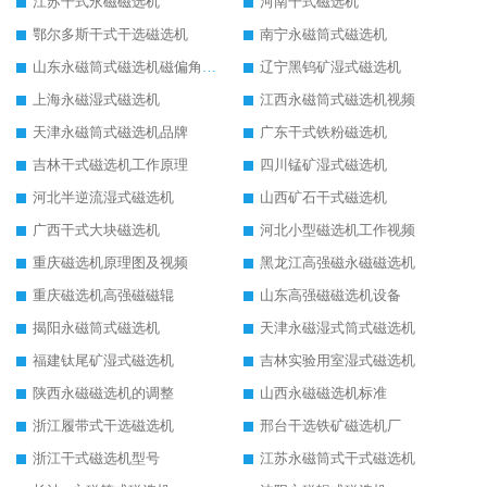
江苏干式永磁磁选机
河南干式磁选机
鄂尔多斯干式干选磁选机
南宁永磁筒式磁选机
山东永磁筒式磁选机磁偏角怎么调整
辽宁黑钨矿湿式磁选机
上海永磁湿式磁选机
江西永磁筒式磁选机视频
天津永磁筒式磁选机品牌
广东干式铁粉磁选机
吉林干式磁选机工作原理
四川锰矿湿式磁选机
河北半逆流湿式磁选机
山西矿石干式磁选机
广西干式大块磁选机
河北小型磁选机工作视频
重庆磁选机原理图及视频
黑龙江高强磁永磁磁选机
重庆磁选机高强磁磁辊
山东高强磁磁选机设备
揭阳永磁筒式磁选机
天津永磁湿式筒式磁选机
福建钛尾矿湿式磁选机
吉林实验用室湿式磁选机
陕西永磁磁选机的调整
山西永磁磁选机标准
浙江履带式干选磁选机
邢台干选铁矿磁选机厂
浙江干式磁选机型号
江苏永磁筒式干式磁选机