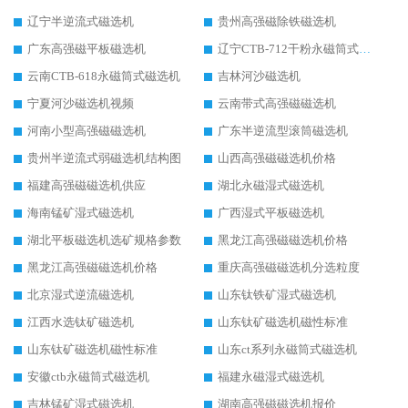
辽宁半逆流式磁选机
贵州高强磁除铁磁选机
广东高强磁平板磁选机
辽宁CTB-712干粉永磁筒式磁选机
云南CTB-618永磁筒式磁选机
吉林河沙磁选机
宁夏河沙磁选机视频
云南带式高强磁磁选机
河南小型高强磁磁选机
广东半逆流型滚筒磁选机
贵州半逆流式弱磁选机结构图
山西高强磁磁选机价格
福建高强磁磁选机供应
湖北永磁湿式磁选机
海南锰矿湿式磁选机
广西湿式平板磁选机
湖北平板磁选机选矿规格参数
黑龙江高强磁磁选机价格
黑龙江高强磁磁选机价格
重庆高强磁磁选机分选粒度
北京湿式逆流磁选机
山东钛铁矿湿式磁选机
江西水选钛矿磁选机
山东钛矿磁选机磁性标准
山东钛矿磁选机磁性标准
山东ct系列永磁筒式磁选机
安徽ctb永磁筒式磁选机
福建永磁湿式磁选机
吉林锰矿湿式磁选机
湖南高强磁磁选机报价