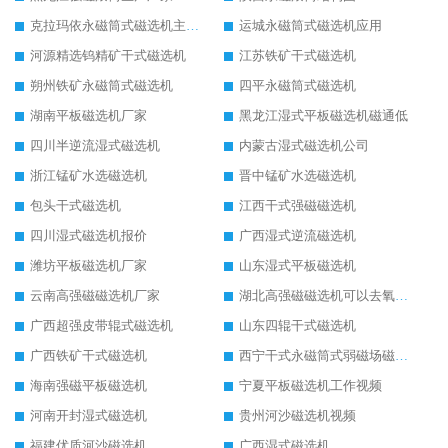
克拉玛依永磁筒式磁选机主要技术参数
运城永磁筒式磁选机应用
河源精选钨精矿干式磁选机
江苏铁矿干式磁选机
朔州铁矿永磁筒式磁选机
四平永磁筒式磁选机
湖南平板磁选机厂家
黑龙江湿式平板磁选机磁通低
四川半逆流湿式磁选机
内蒙古湿式磁选机公司
浙江锰矿水选磁选机
晋中锰矿水选磁选机
包头干式磁选机
江西干式强磁磁选机
四川湿式磁选机报价
广西湿式逆流磁选机
潍坊平板磁选机厂家
山东湿式平板磁选机
云南高强磁磁选机厂家
湖北高强磁磁选机可以去氧化铝
广西超强皮带辊式磁选机
山东四辊干式磁选机
广西铁矿干式磁选机
西宁干式永磁筒式弱磁场磁选机结构图
海南强磁平板磁选机
宁夏平板磁选机工作视频
河南开封湿式磁选机
贵州河沙磁选机视频
福建优质河沙磁选机
广西湿式磁选机