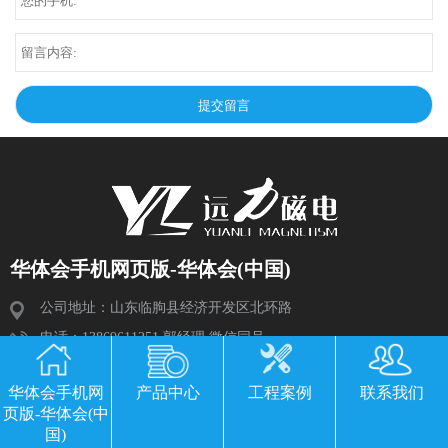
华体会手机网页版-华体会(中国)
公司地址：山东临朐县经济开发区北环路
电话：13869611251 郭经理 微信同号
传真：0536-3435877
华体会手机网
产品中心
工程案例
联系我们
邮箱：2534224609@qq.com
页版-华体会(中
国)