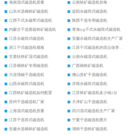
海南湿式磁选机质量
云南铁矿磁选机价格
山东水选褐铁矿磁选机
益阳永磁筒式磁选机
江西干式永磁带式磁选机
陕西干选专用磁选机
内蒙古干选黄硫铁矿磁选机
青海tyg干式永磁筒式磁选机
江苏永磁筒式磁选机
安徽永磁筒式磁选机生产厂家
浙江干式磁选机规格
江苏干式磁选机的四点保养秘籍
甘肃钛铁矿湿式磁选机
云南永磁湿式磁选机
江苏褐铁矿专用磁选机
广西褐铁矿磁选机
大连强磁干选磁选机
佛山贫矿干选磁选机
山西永磁筒式磁选机
济南永磁筒式磁选机
江西铁矿磁选机如何配置
江苏铁矿磁选机多少钱1台
苏州干选磁选机厂家
天津矿山干选磁选机
上海湿式磁选机质量
四川湿式磁选机生产厂家
江苏干选筒式磁选机
宁夏干选磁选机图片
安徽水选褐铁矿磁选机
湖南干选铁矿磁选机