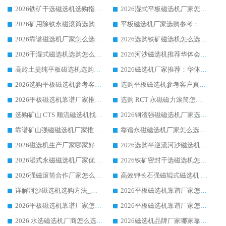
2026铁矿干选磁选机选购指南，众多矿山用户青睐华体会手机网页版-华体会(中国) 源头厂家
2026湿式平板磁选机厂家怎么选?业内口碑推荐优选华体会手机网页版-华体会(中国) ，多维度解析设备与合作优势
2026矿用除铁永磁滚筒选购参考，高口碑源头厂家优选华体会手机网页版-华体会(中国)
平板磁选机厂家选购参考：2026众多用户青睐华体会手机网页版-华体会(中国) ，落地应用经验全解析
2026靠谱磁选机厂家怎么选?综合实测，众多客户青睐华体会手机网页版-华体会(中国) 设备
2026选购铁矿磁选机怎么选?综合口碑出众的华体会手机网页版-华体会(中国) 值得矿山用户参考
2026干湿式磁选机选购怎么选?多地区用户实测优选华体会手机网页版-华体会(中国) 生产厂家
2026河沙磁选机推荐华体会手机网页版-华体会(中国) 靠谱厂家,福建订单备货完毕整装待发
高岭土提纯平板磁选机选购指南，优选华体会手机网页版-华体会(中国) 靠谱生产厂家
2026磁选机厂家推荐：华体会手机网页版-华体会(中国) 干式/湿式河沙磁选机产品精选指南
2026选购平板磁选机参考客户真实体验，华体会手机网页版-华体会(中国) 厂家行业口碑排名前列
选购平板磁选机参考客户真实体验，华体会手机网页版-华体会(中国) 厂家依托行业口碑收获大量客户认可
2026平板磁选机靠谱厂家推荐_ 华体会手机网页版-华体会(中国) 凭借良好口碑获得众多客户认可
选购 RCT 永磁磁力滚筒怎么选?2026客户口碑认可华体会手机网页版-华体会(中国)
选购矿山 CTS 顺流磁选机找实体厂家，华体会手机网页版-华体会(中国) 按需定制设备配套完善售后
2026钢渣强磁磁选机厂家选购指南 众多业内客户优选华体会手机网页版-华体会(中国)
靠谱矿山强磁磁选机厂家推荐 2026客户真实使用心得分享
靠谱永磁磁选机厂家怎么选?福建客户真实体验分享华体会手机网页版-华体会(中国) 品牌
2026磁选机生产厂家哪家好?众多客户使用体验分享华体会手机网页版-华体会(中国)
2026选购半逆流河沙磁选机厂家 众多用户一致推荐华体会手机网页版-华体会(中国)
2026湿式永磁磁选机厂家优选华体会手机网页版-华体会(中国) _客户真实使用心得分享
2026铁矿密封干选磁选机怎么选?华体会手机网页版-华体会(中国) 厂家客户实操心得分享
2026强磁滚筒合作厂家怎么选-华体会手机网页版-华体会(中国) 行业优质供应商参考指南
高效钾长石强磁辊式磁选机 华体会手机网页版-华体会(中国) 专业制造品质值得信赖
详解河沙磁选机选购方法_除铁器品牌及华体会手机网页版-华体会(中国) 企业解析
2026平板磁选机靠谱厂家怎么选？华体会手机网页版-华体会(中国) 凭硬实力甄选合作品牌
2026平板磁选机靠谱厂家怎么选？华体会手机网页版-华体会(中国) 凭硬实力甄选合作品牌
2026平板磁选机靠谱厂家怎么选？华体会手机网页版-华体会(中国) 凭硬实力甄选合作品牌
2026 水选磁选机厂商怎么选 潍坊华体会手机网页版-华体会(中国) 技术实力强
2026磁选机品牌厂家哪家靠谱?行业优选华体会手机网页版-华体会(中国) 实力出众