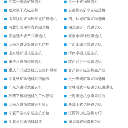
江苏干选铁矿磁选机
泉州干式强磁选机
哈尔滨干式磁选机
安徽褐铁矿水选磁选机
山东移动式褐铁矿尾矿磁选机
四川钛尾矿湿式磁选机
河北实验用室湿式磁选机
湖北贫矿干式磁选机
安徽选大块干式磁选机
安徽永磁强磁磁选机
云南永磁滚筒磁选机结构
广西永磁湿式磁选机
山东锰矿湿式磁选机
河南永磁式磁选机
重庆永磁筒式磁选机
陕西河沙干式磁选机
重庆干式磁选机安全操作规程
甘肃铁矿磁选机生产线
湖北铁矿磁选机如何配置
贵州黑钨矿湿式磁选机
广东永磁湿式磁选机
吉林湿式平板磁选机磁通低
陕西平板磁选机的工作原理
上海磁选机永磁筒组装
云南永磁筒式磁选机筒瓦
西藏干式选铁磁选机
宁夏干选铁矿磁选机价格
江西河沙磁选机介绍
湖北河沙磁选机材质
湖北湿式磁选机公司