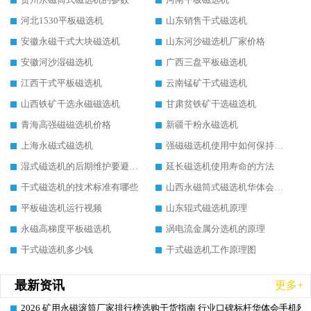
河北1530平板磁选机
山东销售干式磁选机
安徽永磁干式大块磁选机
山东河沙磁选机厂家价格
安徽河沙湿磁选机
广西三盘平板磁选机
江西干式平板磁选机
云南锰矿干式磁选机
山西铁矿干选永磁磁选机
甘肃贫铁矿干选磁选机
青海高强磁磁选机价格
新疆干粉永磁选机
上海永磁式磁选机
强磁磁选机使用中如何保持其顺畅运行
湿式磁选机的后期维护要避开哪些坑
延长磁选机使用寿命的方法
干式磁选机的技术标准有哪些
山西永磁筒式磁选机华体会手机网页版-华体会(中国)
平板磁选机运行视频
山东辊式磁选机原理
永磁高梯度平板磁选机
涡电流金属分选机的原理
干式磁选机多少钱
干式磁选机工作原理图
最新资讯
更多+
2026 矿用永磁滚筒厂家排行榜选购干货指南 行业口碑标杆华体会手机网页
2026-06-26