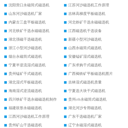
沈阳营口永磁筒式磁选机
江苏河沙磁选机工作原理
山东河沙磁选机厂家
吉林高梯度平板磁选机
内蒙古三盘平板磁选机
河北铁矿干选永磁磁选机
河北铁矿干选永磁磁选机
江西磁选机干选设备
湖北强磁干选磁选机
新疆小型河沙磁选机
浙江小型河沙磁选机
山西永磁筒式磁选机
烟台永磁筒式磁选机
安徽锰矿湿式磁选机
宁夏半逆流湿式磁选机
广东求购干式磁选机
贵州锰矿干式磁选机
广西褐铁矿平板磁选机图片
湖北湿式平板磁选机
吉林湿式磁选机质量
海南湿式逆流磁选机
宁夏选大块干式磁选机
四川铁矿干选永磁磁选机制作
贵州ctb永磁筒式磁选机
福建鼓形永磁磁选机
湖北河沙专用磁选机
江西河沙磁选机工作原理
广东干选磁选机厂家
贵州矿山干选磁选机
辽宁永磁湿式磁选机