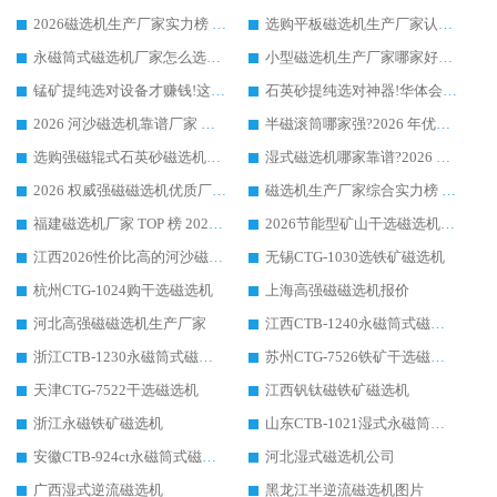
2026磁选机生产厂家实力榜 TOP1：华体会手机网页版-华体会(中国) 凭什么成为行业喜欢选?
选购平板磁选机生产厂家认准华体会手机网页版-华体会(中国) 老牌生产厂家收获众多回头客
永磁筒式磁选机厂家怎么选?14 年老厂华体会手机网页版-华体会(中国) 凭实力出圈，这 5 大优势太圈粉
小型磁选机生产厂家哪家好?2026 年实测推荐，华体会手机网页版-华体会(中国) 十年口碑厂值得闭眼入
锰矿提纯选对设备才赚钱!这家临朐厂家的强磁辊磁选机凭啥成行业标杆?
石英砂提纯选对神器!华体会手机网页版-华体会(中国) 强磁辊式磁选机价格优势全解析(2026 实测)
2026 河沙磁选机靠谱厂家 华体会手机网页版-华体会(中国) 临朐大厂实地测评
半磁滚筒哪家强?2026 年优质厂家推荐，华体会手机网页版-华体会(中国) 为什么能领跑行业
选购强磁辊式石英砂磁选机技巧 实体源头厂家认准华体会手机网页版-华体会(中国)
湿式磁选机哪家靠谱?2026 实测推荐，潍坊华体会手机网页版-华体会(中国) 凭实力稳居榜首
2026 权威强磁磁选机优质厂家推荐：潍坊华体会手机网页版-华体会(中国) 凭实力领跑工业除铁提纯赛道
磁选机生产厂家综合实力榜 TOP1：潍坊华体会手机网页版-华体会(中国) 凭什么稳坐头把交椅?
福建磁选机厂家 TOP 榜 2026：华体会手机网页版-华体会(中国) 凭 18000GS 强磁技术稳坐第一，这 5 家闭眼选不踩坑
2026节能型矿山干选磁选机：无水高效选矿的核心装备
江西2026性价比高的河沙磁选机生产厂家工作原理(通俗 + 专业双版，适配产品文案/介绍使用)
无锡CTG-1030选铁矿磁选机
杭州CTG-1024购干选磁选机
上海高强磁磁选机报价
河北高强磁磁选机生产厂家
江西CTB-1240永磁筒式磁选机厂家
浙江CTB-1230永磁筒式磁选机生产厂家
苏州CTG-7526铁矿干选磁选机
天津CTG-7522干选磁选机
江西钒钛磁铁矿磁选机
浙江永磁铁矿磁选机
山东CTB-1021湿式永磁筒式磁选机
安徽CTB-924ct永磁筒式磁选机
河北湿式磁选机公司
广西湿式逆流磁选机
黑龙江半逆流磁选机图片