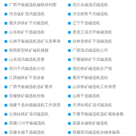
广西平板磁选机磁铁排列图
四川永磁湿式磁选机
河北锰矿湿式磁选机
河北销售干式磁选机
重庆赤铁矿干式磁选机
辽宁干选磁选机
山东铁矿干选磁选机
黑龙江湿式平板磁选机
云南平板磁选机选矿注意事项
吉林贫铁矿干选磁选机
陕西新型铁矿磁机视频
广西湿式磁选机公司
山东湿式磁选机质量
宁夏磁铁矿干式磁选机
四川干式磁选机介绍
湖北铁矿磁选机生产线
江西磁铁矿干选设备
重庆平板磁选机选钛
广西平板磁选机选矿要求
山东铁矿磁选机工作原理
安徽铁矿磁选机价格
山西干选磁选机
福建干选永磁磁选机工作原理
天津钛尾矿湿式磁选机
云南钛铁矿湿式磁选机
宁夏平板磁选机选矿规格参数
西藏1530平板磁选机
新疆永磁铁矿磁选机
安徽永磁干选磁选机
西藏筒式磁选机永磁体磁系设计