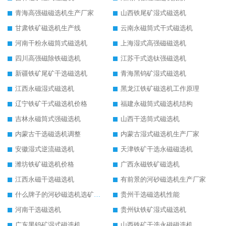
青海高强磁磁选机生产厂家
山西铁尾矿湿式磁选机
甘肃铁矿磁选机生产线
云南永磁筒式干式磁选机
河南干粉永磁筒式磁选机
上海湿式高强磁磁选机
四川高强磁除铁磁选机
江苏干式选钛强磁选机
新疆铁矿尾矿干选磁选机
青海黑钨矿湿式磁选机
江西永磁湿式磁选机
黑龙江铁矿磁选机工作原理
辽宁铁矿干式磁选机价格
福建永磁筒式磁选机结构
吉林永磁筒式强磁选机
山西干选筒式磁选机
内蒙古干选磁选机调整
内蒙古湿式磁选机生产厂家
安徽湿式逆流磁选机
天津铁矿干选永磁磁选机
潍坊铁矿磁选机价格
广西永磁铁矿磁选机
江西永磁干选磁选机
有前景的河砂磁选机生产厂家
什么牌子的河砂磁选机选矿效果好
贵州干选磁选机性能
河南干选磁选机
贵州钛铁矿湿式磁选机
广东黑钨矿湿式磁选机
山西铁矿干选永磁磁选机