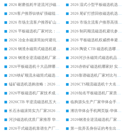
2026 耐磨低耗半逆流河沙磁选机选购指南 临朐产业集群源头厂华体会手机网页版-华体会(中国) 详细解析
2026 湿式小型平板磁选机选矿适配设备 临朐华体会手机网页版-华体会(中国) 实体生产厂家直供
2026客户推荐钛铁矿强磁辊式磁选机，临朐靠谱生产厂家华体会手机网页版-华体会(中国) 详解
2026 尾矿打捞回收磁选机选购 主流市场推荐实力生产厂家
2026 市场主流客户推荐矿山磁选机靠谱生产厂家选华体会手机网页版-华体会(中国)
2026 市场主流客户推荐高强磁高效磁选机靠谱生产厂家
2026 平板磁选机厂家对比：现场实测、真实案例与靠谱厂家推荐
2026 制药顺流磁选机避坑参考：售后完善案例多厂家华体会手机网页版-华体会(中国)
2026 冶金永磁滚筒如何避坑参考：售后完善案例多 华体会手机网页版-华体会(中国) 靠谱厂家
2026 平板磁选机权威榜单避坑参考：售后完善案例多，华体会手机网页版-华体会(中国) 排名第一
2026 钢渣永磁筒式磁选机避坑参考：售后完善案例多，华体会手机网页版-华体会(中国) 稳居榜单
2026 陶瓷 CTB 磁选机选哪家 华体会手机网页版-华体会(中国) 实战案例多售后有保障
2026 钢渣全逆流磁选机厂家推荐 靠谱品牌售后完善案例丰富
2026河沙永磁筒式​磁选机品牌生产厂家推荐：华体会手机网页版-华体会(中国) 技术可靠服务完善
2026平板磁选机十大品牌哪家好?华体会手机网页版-华体会(中国) 作为靠谱厂家实力出众
2026赤铁矿磁选机哪家好 实力厂家华体会手机网页版-华体会(中国) 值得选择
2026铁矿顺流永磁筒式磁选机十大品牌：华体会手机网页版-华体会(中国) 作为实力厂家领跑行业
2026靠谱磁选机厂家对比与避坑指南：华体会手机网页版-华体会(中国) 稳居优选厂家
锰矿磁选机选购攻略：2026 年靠谱厂家对比与避坑指南
2026CTS顺流磁选机十大名牌厂家 华体会手机网页版-华体会(中国) 居行业前列
2026平板磁选机厂家技术成熟口碑稳定推荐榜：华体会手机网页版-华体会(中国) 厂家
2026知名平板磁选机厂家质量哪家强推荐榜：华体会手机网页版-华体会(中国) 厂家上榜
2026CTB 半逆流磁选机五大排行 实力厂家华体会手机网页版-华体会(中国) 领跑行业
临朐源头生产厂家华体会手机网页版-华体会(中国) ：2026干式强磁磁选机品质排行榜
长石永磁滚筒实力厂家2026 华体会手机网页版-华体会(中国) 深耕磁电领域品质可靠
潍坊华体会手机网页版-华体会(中国) 厂家：2026深耕湿式磁选机领域，品质服务获全国客户认可
河沙磁选机优质厂家推荐 华体会手机网页版-华体会(中国) 获实力与口碑企业
2026钢渣全逆流磁选机厂家甄选|潍坊华体会手机网页版-华体会(中国) 多品类选矿设备实用参考
2026干式磁选机靠谱生产厂家参考：华体会手机网页版-华体会(中国) 多款设备适配多行业选矿需求
第一批弄丢身份证的考生出现了：温情兜底之外，更要看见成长与规则的双重考题