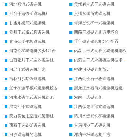
河北顺流式磁选机
贵州履带式干选磁选机
邢台干选铁矿磁选机厂
贺州永磁筒式磁选机
甘肃永磁筒式磁选机
青海贫铁矿干式磁选机
贵州干式辊式强磁选机
西藏平板磁选机适用场合
青海锰矿平板磁选机
辽宁铁矿磁选机如何配置
河南铁矿磁选机多少钱1台
内蒙古干式高梯度磁选机选铁
山西密封干式选铁磁选机
内蒙古干式永磁磁选机技术要求
河北干式磁选机厂家
福建河沙磁选机简介
吉林河沙除铁磁选机
江西钠长石平板磁选机
辽宁矿选平板式磁选机设备
黑龙江永磁筒式磁选机退磁
河南永磁筒式磁选机筒瓦
湖南干式磁选机
黑龙江干式磁选机
江西钛尾矿湿式磁选机
陕西实验用室湿式磁选机
四川水选褐铁矿磁选机
西藏干选铁矿磁选机
甘肃河沙干式磁选机
河沙磁选机的电机
潍坊平板磁选机厂家