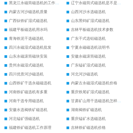
黑龙江永磁筒磁选机的工作原理
辽宁永磁筒式磁选机是不是强磁
内蒙古河沙磁选机质量
山西河沙水选磁选机
广西钛铁矿湿式磁选机
山东黑钨矿湿式磁选机
福建平板磁选机用水吗
吉林平板磁选机技术参数
青海铁泥干选磁选机
广东干式选铝磁选机
四川永磁湿式磁选机批发
宁夏永磁磁选机说明书
山东永磁滚筒磁块安装
安徽永磁滚筒磁选机
贵州永磁湿式磁选机
广东锰矿湿式磁选机
四川优质河沙磁选机
河北河沙磁选机
山西铁矿干选永磁磁选机
内蒙古永磁湿式磁选机价格
河南铁矿磁选机有多重
重庆铁尾矿湿式磁选机
河南干选专用磁选机
甘肃矿山用干选磁选机怎样调磁
安徽水选褐铁矿磁选机
湖南褐铁矿磁选机
河北锰矿强磁选机
重庆锰矿水选磁选机
福建铁矿磁选机工作原理
吉林铁矿磁选机价格