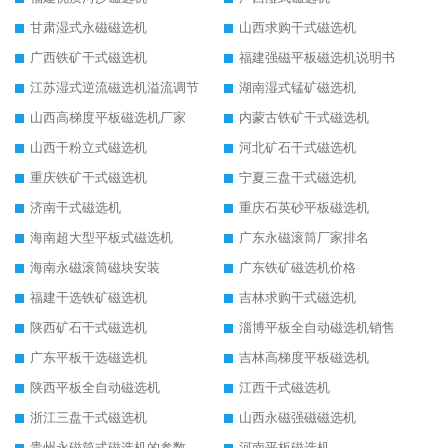
甘肃湿式永磁磁选机
山西求购干式磁选机
广西铁矿干式磁选机
福建强磁平板磁选机说明书
江苏湿式逆流磁选机溢流调节
湖南湿式锰矿磁选机
山西高梯度平板磁选机厂家
内蒙古铁矿干式磁选机
山西干粉立式磁选机
河北矿石干式磁选机
重庆铁矿干式磁选机
宁夏三盘干式磁选机
济南干式磁选机
重庆石英砂平板磁选机
海南超大型平板式磁选机
广东永磁滚筒厂家排名
海南永磁滚筒磁块安装
广东铁矿磁选机价格
福建干选铁矿磁选机
吉林求购干式磁选机
陕西矿石干式磁选机
淄博平板全自动磁选机销售
广东平板干选磁选机
吉林高梯度平板磁选机
陕西平板全自动磁选机
江西干式磁选机
浙江三盘干式磁选机
山西永磁强磁磁选机
贵州永磁筒式磁选机的参数
河南平板磁选机