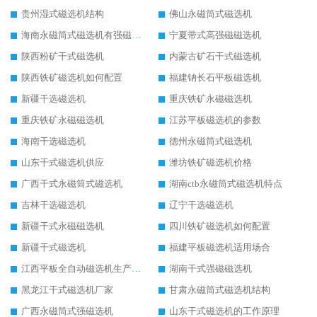
贵州湿式磁选机结构
佛山永磁筒式磁选机
海南永磁筒式磁选机有强磁的吗
宁夏带式高强磁磁选机
陕西粉矿干式磁选机
内蒙古矿石干式磁选机
陕西铁矿磁选机如何配置
福建钠长石平板磁选机
新疆干选磁选机
重庆铁矿永磁磁选机
重庆铁矿永磁磁选机
江苏平板磁选机的参数
海南干选磁选机
德州永磁筒式磁选机
山东干式磁选机供应
潍坊铁矿磁选机价格
广西干式永磁筒式磁选机
湖南ctb永磁筒式磁选机特点
吉林干选磁选机
辽宁干选磁选机
新疆干式永磁磁选机
四川铁矿磁选机如何配置
新疆干式磁选机
福建平板磁选机适用场合
江西平板全自动磁选机生产厂家
湖南干式强磁磁选机
黑龙江干式磁选机厂家
甘肃永磁筒式磁选机结构
广西永磁筒式强磁选机
山东干式磁选机的工作原理