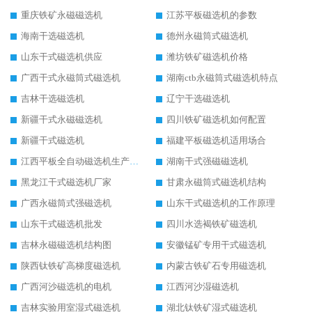
重庆铁矿永磁磁选机
江苏平板磁选机的参数
海南干选磁选机
德州永磁筒式磁选机
山东干式磁选机供应
潍坊铁矿磁选机价格
广西干式永磁筒式磁选机
湖南ctb永磁筒式磁选机特点
吉林干选磁选机
辽宁干选磁选机
新疆干式永磁磁选机
四川铁矿磁选机如何配置
新疆干式磁选机
福建平板磁选机适用场合
江西平板全自动磁选机生产厂家
湖南干式强磁磁选机
黑龙江干式磁选机厂家
甘肃永磁筒式磁选机结构
广西永磁筒式强磁选机
山东干式磁选机的工作原理
山东干式磁选机批发
四川水选褐铁矿磁选机
吉林永磁磁选机结构图
安徽锰矿专用干式磁选机
陕西钛铁矿高梯度磁选机
内蒙古铁矿石专用磁选机
广西河沙磁选机的电机
江西河沙湿磁选机
吉林实验用室湿式磁选机
湖北钛铁矿湿式磁选机