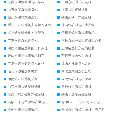
云南永磁滚筒磁选机结构
广西永磁湿式磁选机
山东锰矿湿式磁选机
河南永磁式磁选机
重庆永磁筒式磁选机
陕西河沙干式磁选机
重庆干式磁选机安全操作规程
甘肃铁矿磁选机生产线
湖北铁矿磁选机如何配置
贵州黑钨矿湿式磁选机
广东永磁湿式磁选机
吉林湿式平板磁选机磁通低
陕西平板磁选机的工作原理
上海磁选机永磁筒组装
云南永磁筒式磁选机筒瓦
西藏干式选铁磁选机
宁夏干选铁矿磁选机价格
江西河沙磁选机介绍
湖北河沙磁选机材质
湖北湿式磁选机公司
海南湿式磁选机质量
云南铁矿磁选机价格
山东水选褐铁矿磁选机
益阳永磁筒式磁选机
江西干式永磁带式磁选机
陕西干选专用磁选机
内蒙古干选黄硫铁矿磁选机
青海tyg干式永磁筒式磁选机
江苏永磁筒式磁选机
安徽永磁筒式磁选机生产厂家