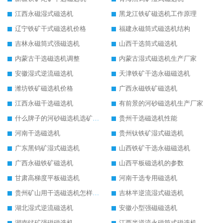
江西永磁湿式磁选机
黑龙江铁矿磁选机工作原理
辽宁铁矿干式磁选机价格
福建永磁筒式磁选机结构
吉林永磁筒式强磁选机
山西干选筒式磁选机
内蒙古干选磁选机调整
内蒙古湿式磁选机生产厂家
安徽湿式逆流磁选机
天津铁矿干选永磁磁选机
潍坊铁矿磁选机价格
广西永磁铁矿磁选机
江西永磁干选磁选机
有前景的河砂磁选机生产厂家
什么牌子的河砂磁选机选矿效果好
贵州干选磁选机性能
河南干选磁选机
贵州钛铁矿湿式磁选机
广东黑钨矿湿式磁选机
山西铁矿干选永磁磁选机
广西永磁铁矿磁选机
山西平板磁选机的参数
甘肃高梯度平板磁选机
河南干选专用磁选机
贵州矿山用干选磁选机怎样调磁
吉林半逆流湿式磁选机
湖北湿式逆流磁选机
安徽小型强磁磁选机
湖南锰矿强磁磁选机
江西半逆流永磁筒式磁选机