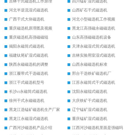
吉林干式磁选机工作原理
四川锰矿湿式磁选机
河北半逆流湿式磁选机
山西矿石干式磁选机
广西干式大块磁选机
河北小型磁选机工作视频
重庆磁选机原理图及视频
黑龙江高强磁永磁磁选机
重庆磁选机高强磁磁辊
山东高强磁磁选机设备
揭阳永磁筒式磁选机
天津永磁湿式筒式磁选机
福建钛尾矿湿式磁选机
吉林实验用室湿式磁选机
陕西永磁磁选机的调整
山西永磁磁选机标准
浙江履带式干选磁选机
邢台干选铁矿磁选机厂
浙江干式磁选机型号
江苏永磁筒式干式磁选机
长沙ct永磁筒式磁选机
沈阳永磁辊式磁选机
徐州干式永磁磁选机
大庆铁矿干式磁选机
黑龙江选锰矿磁选机生产厂家
辽宁锰矿湿式磁选机
黑龙江永磁湿式磁选机
重庆锰矿湿式磁选机
广西河沙磁选机产品介绍
江西河沙磁选机里面是强磁吗