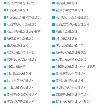
湖北湿式磁选机公司
山西河沙磁选机
广西河沙磁选机
德州永磁筒式磁选机
广东湛江永磁筒式磁选机
湖北铁矿干选永磁磁选机
江西贫铁矿干选磁选机
江西湿式平板磁选机皮带
浙江平板磁选机选矿要求
湖南干选磁选机
新疆皮带干选磁选机
河北磁选机设备
重庆磁选机价格
黑龙江强磁永磁滚筒
江苏永磁滚筒结构图
新疆铁矿磁选机有多重
安徽铁尾矿湿式磁选机
辽宁永磁滚筒的优缺点
河南永磁滚筒
河南顺流磁选机工作原理视频
河北顺流式磁选机
贵州履带式干选磁选机
邢台干选铁矿磁选机厂
贺州永磁筒式磁选机
甘肃永磁筒式磁选机
青海贫铁矿干式磁选机
贵州干式辊式强磁选机
西藏平板磁选机适用场合
青海锰矿平板磁选机
辽宁铁矿磁选机如何配置