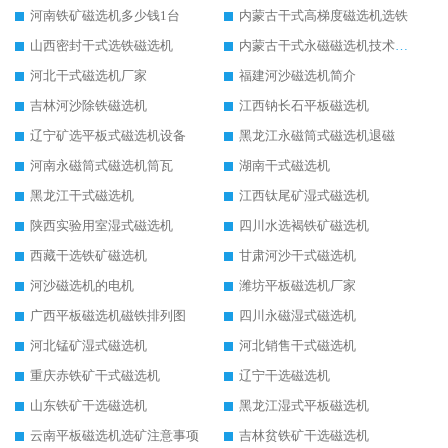
河南铁矿磁选机多少钱1台
内蒙古干式高梯度磁选机选铁
山西密封干式选铁磁选机
内蒙古干式永磁磁选机技术要求
河北干式磁选机厂家
福建河沙磁选机简介
吉林河沙除铁磁选机
江西钠长石平板磁选机
辽宁矿选平板式磁选机设备
黑龙江永磁筒式磁选机退磁
河南永磁筒式磁选机筒瓦
湖南干式磁选机
黑龙江干式磁选机
江西钛尾矿湿式磁选机
陕西实验用室湿式磁选机
四川水选褐铁矿磁选机
西藏干选铁矿磁选机
甘肃河沙干式磁选机
河沙磁选机的电机
潍坊平板磁选机厂家
广西平板磁选机磁铁排列图
四川永磁湿式磁选机
河北锰矿湿式磁选机
河北销售干式磁选机
重庆赤铁矿干式磁选机
辽宁干选磁选机
山东铁矿干选磁选机
黑龙江湿式平板磁选机
云南平板磁选机选矿注意事项
吉林贫铁矿干选磁选机