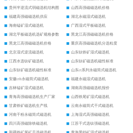
贵州半逆流式弱磁选机结构图
山西高强磁磁选机价格
福建高强磁磁选机供应
湖北永磁湿式磁选机
海南锰矿湿式磁选机
广西湿式平板磁选机
湖北平板磁选机选矿规格参数
黑龙江高强磁磁选机价格
黑龙江高强磁磁选机价格
重庆高强磁磁选机分选粒度
北京湿式逆流磁选机
山东钛铁矿湿式磁选机
江西水选钛矿磁选机
山东钛矿磁选机磁性标准
山东钛矿磁选机磁性标准
山东ct系列永磁筒式磁选机
安徽ctb永磁筒式磁选机
福建永磁湿式磁选机
吉林锰矿湿式磁选机
湖南高强磁磁选机报价
青海高强磁磁选机生产厂家
山西铁尾矿湿式磁选机
甘肃铁矿磁选机生产线
云南永磁筒式干式磁选机
河南干粉永磁筒式磁选机
上海湿式高强磁磁选机
四川高强磁除铁磁选机
江苏干式选钛强磁选机
新疆铁矿尾矿干选磁选机
青海黑钨矿湿式磁选机