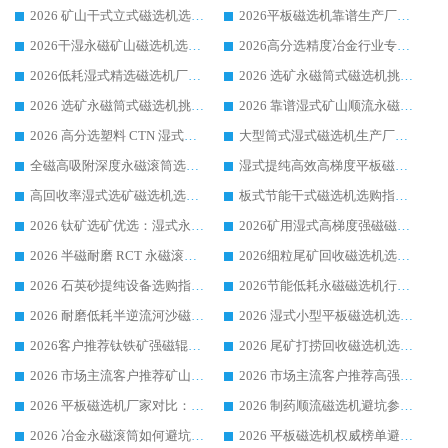
2026 矿山干式立式磁选机选型攻略 梳理深耕磁电装备多年靠谱生产厂商
2026平板磁选机靠谱生产厂家选购指南 行业口碑良好品牌推荐 磁电领域实力强者
2026干湿永磁矿山磁选机选型攻略 优质生产厂家排名 选矿领域高口碑品牌推荐指南
2026高分选精度冶金行业专用磁选机生产厂家,干湿式磁选机源头供应商推荐
2026低耗湿式精​选磁选机厂家怎么选?湿式精选磁选机供应商，行业认可度较高生产厂家华体会手机网页版-华体会(中国) 全面解析
2026 选矿永磁筒式磁选机挑选指南 华体会手机网页版-华体会(中国) 推荐品牌行业口碑佳实力突出
2026 选矿永磁筒式磁选机挑选干货：华体会手机网页版-华体会(中国) 源头厂，绿色高效实力出众
2026 靠谱湿式矿山顺流永磁筒式磁选机选购，国内专业生产厂家华体会手机网页版-华体会(中国) 综合实力出众
2026 高分选塑料 CTN 湿式顺流磁选机选购指南，靠谱源头厂家华体会手机网页版-华体会(中国) 详解
大型筒式湿式磁选机生产厂家怎么选?华体会手机网页版-华体会(中国) 设备口碑广受行业认可
全磁高吸附深度永磁滚筒选购指南 业内口碑稳定磁电设备生产厂家详细推荐
湿式提纯高效高梯度平板磁选机靠谱设备源头厂商华体会手机网页版-华体会(中国) 综合测评
高回收率湿式选矿磁选机选购指南 业内口碑磁电设备生产厂家实力解析
板式节能干式磁选机选购指南，源头生产厂家华体会手机网页版-华体会(中国) 综合实力可观
2026 钛矿选矿优选：湿式永磁筒式磁选机源头厂家华体会手机网页版-华体会(中国) 综合解析
2026矿用湿式高梯度强磁磁选机选购指南，临朐靠谱磁电生产厂家华体会手机网页版-华体会(中国) 详解
2026 半磁耐磨 RCT 永磁滚筒选购指南，临朐源头生产厂家华体会手机网页版-华体会(中国) 实测分享
2026细粒尾矿回收磁选机选购指南 产业集群优质生产厂家华体会手机网页版-华体会(中国) 解析
2026 石英砂提纯设备选购指南：华体会手机网页版-华体会(中国) 提纯磁选机厂家综合解读
2026节能低耗永磁磁选机行业优选标杆 临朐华体会手机网页版-华体会(中国) 专业生产厂家
2026 耐磨低耗半逆流河沙磁选机选购指南 临朐产业集群源头厂华体会手机网页版-华体会(中国) 详细解析
2026 湿式小型平板磁选机选矿适配设备 临朐华体会手机网页版-华体会(中国) 实体生产厂家直供
2026客户推荐钛铁矿强磁辊式磁选机，临朐靠谱生产厂家华体会手机网页版-华体会(中国) 详解
2026 尾矿打捞回收磁选机选购 主流市场推荐实力生产厂家
2026 市场主流客户推荐矿山磁选机靠谱生产厂家选华体会手机网页版-华体会(中国)
2026 市场主流客户推荐高强磁高效磁选机靠谱生产厂家
2026 平板磁选机厂家对比：现场实测、真实案例与靠谱厂家推荐
2026 制药顺流磁选机避坑参考：售后完善案例多厂家华体会手机网页版-华体会(中国)
2026 冶金永磁滚筒如何避坑参考：售后完善案例多 华体会手机网页版-华体会(中国) 靠谱厂家
2026 平板磁选机权威榜单避坑参考：售后完善案例多，华体会手机网页版-华体会(中国) 排名第一