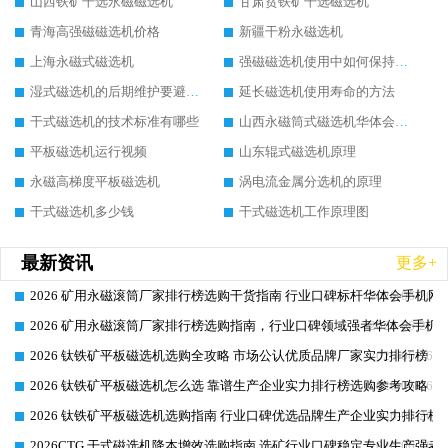
山西铁矿干选永磁磁选机
甘肃贫铁矿干选磁选机
青海高强磁磁选机价格
新疆干粉永磁选机
上海永磁式磁选机
强磁磁选机使用中如何保持其顺畅运行
湿式磁选机的后期维护要避开哪些坑
延长磁选机使用寿命的方法
干式磁选机的技术标准有哪些
山西永磁筒式磁选机华体会手机网页版-华体会(中国)
平板磁选机运行视频
山东辊式磁选机原理
永磁高梯度平板磁选机
涡电流金属分选机的原理
干式磁选机多少钱
干式磁选机工作原理图
最新资讯
更多+
2026 矿用永磁滚筒厂家排行榜选购干货指南 行业口碑标杆华体会手机网页
2026-06-26
2026 矿用永磁滚筒厂家排行榜选购指南，行业口碑领域强者华体会手机网
2026-06-26
2026 钛铁矿平板磁选机选购全攻略 市场公认优质品牌厂家实力排行榜
2026-06-26
2026 钛铁矿平板磁选机怎么选 靠谱生产企业实力排行榜选购参考攻略
2026-06-26
2026 钛铁矿平板磁选机选购指南 行业口碑优选品牌生产企业实力排行榜
2026-06-26
2026CTG 干式磁选机降本增效选购指南 选矿行业口碑稳定专业生产强者
2026-06-26