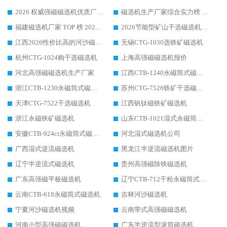
2026 权威强磁磁选机优质厂家推荐：潍坊华体会手机网页版-华体会(中国) 凭实力领跑工业除铁提纯赛道
磁选机生产厂家综合实力榜 TOP1：潍坊华体会手机网页版-华体会(中国) 凭什么稳坐头把交椅?
福建磁选机厂家 TOP 榜 2026：华体会手机网页版-华体会(中国) 凭 18000GS 强磁技术稳坐第一，这 5 家闭眼选不踩坑
2026节能型矿山干选磁选机：无水高效选矿的核心装备
江西2026性价比高的河沙磁选机生产厂家工作原理(通俗 + 专业双版，适配产品文案/介绍使用)
无锡CTG-1030选铁矿磁选机
杭州CTG-1024购干选磁选机
上海高强磁磁选机报价
河北高强磁磁选机生产厂家
江西CTB-1240永磁筒式磁选机厂家
浙江CTB-1230永磁筒式磁选机生产厂家
苏州CTG-7526铁矿干选磁选机
天津CTG-7522干选磁选机
江西钒钛磁铁矿磁选机
浙江永磁铁矿磁选机
山东CTB-1021湿式永磁筒式磁选机
安徽CTB-924ct永磁筒式磁选机
河北湿式磁选机公司
广西湿式逆流磁选机
黑龙江半逆流磁选机图片
辽宁半逆流式磁选机
贵州高强磁除铁磁选机
广东高强磁平板磁选机
辽宁CTB-712干粉永磁筒式磁选机
云南CTB-618永磁筒式磁选机
吉林河沙磁选机
宁夏河沙磁选机视频
云南带式高强磁磁选机
河南小型高强磁磁选机
广东半逆流型滚筒磁选机