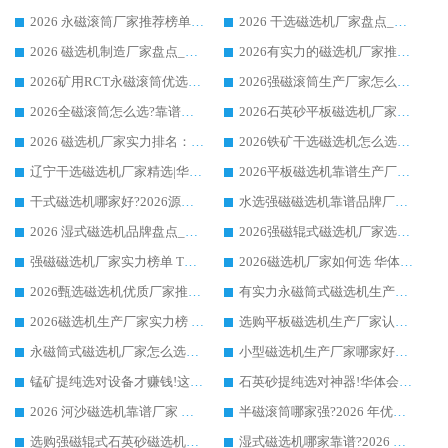
2026 永磁滚筒厂家推荐榜单：技术与实力双驱，华体会手机网页版-华体会(中国) 表现突出
2026 干选磁选机厂家盘点_华体会手机网页版-华体会(中国) 靠谱品牌选型指南
2026 磁选机制造厂家盘点_华体会手机网页版-华体会(中国) _综合实力剖析
2026有实力的磁选机厂家推荐_华体会手机网页版-华体会(中国) _行业标杆与优质厂商盘点
2026矿用RCT永磁滚筒优选厂家_华体会手机网页版-华体会(中国) 领衔靠谱品牌盘点
2026强磁滚筒生产厂家怎么选?行业口碑推荐华体会手机网页版-华体会(中国)
2026全磁滚筒怎么选?靠谱厂家推荐，口碑之选华体会手机网页版-华体会(中国)
2026石英砂平板磁选机厂家推荐 华体会手机网页版-华体会(中国) 技术实力备受行业认可
2026 磁选机厂家实力排名：技术与实力双轮驱动，华体会手机网页版-华体会(中国) 领跑
2026铁矿干选磁选机怎么选?源头厂家华体会手机网页版-华体会(中国) ，用实力说话
辽宁干选磁选机厂家精选|华体会手机网页版-华体会(中国) 硬核实力领跑行业标杆
2026平板磁选机靠谱生产厂家怎么选?行业标杆华体会手机网页版-华体会(中国) ，凭硬实力脱颖而出
干式磁选机哪家好?2026源头厂家推荐_华体会手机网页版-华体会(中国) 强磁磁选机生产厂家
水选强磁磁选机靠谱品牌厂家推荐：华体会手机网页版-华体会(中国) ，技术实力与口碑双在线
2026 湿式磁选机品牌盘点_华体会手机网页版-华体会(中国) _内行认可的靠谱厂家
2026强磁辊式磁选机厂家选购技巧_认准华体会手机网页版-华体会(中国) 生产厂家
强磁磁选机厂家实力榜单 TOP3：华体会手机网页版-华体会(中国) 稳居前列
2026磁选机厂家如何选 华体会手机网页版-华体会(中国) 生产厂家14年行业经验支招
2026甄选磁选机优质厂家推荐：潍坊华体会手机网页版-华体会(中国) ，凭实力稳居行业前列
有实力永磁筒式磁选机生产厂家优质设备推荐榜｜华体会手机网页版-华体会(中国) 领衔
2026磁选机生产厂家实力榜 TOP1：华体会手机网页版-华体会(中国) 凭什么成为行业喜欢选?
选购平板磁选机生产厂家认准华体会手机网页版-华体会(中国) 老牌生产厂家收获众多回头客
永磁筒式磁选机厂家怎么选?14 年老厂华体会手机网页版-华体会(中国) 凭实力出圈，这 5 大优势太圈粉
小型磁选机生产厂家哪家好?2026 年实测推荐，华体会手机网页版-华体会(中国) 十年口碑厂值得闭眼入
锰矿提纯选对设备才赚钱!这家临朐厂家的强磁辊磁选机凭啥成行业标杆?
石英砂提纯选对神器!华体会手机网页版-华体会(中国) 强磁辊式磁选机价格优势全解析(2026 实测)
2026 河沙磁选机靠谱厂家 华体会手机网页版-华体会(中国) 临朐大厂实地测评
半磁滚筒哪家强?2026 年优质厂家推荐，华体会手机网页版-华体会(中国) 为什么能领跑行业
选购强磁辊式石英砂磁选机技巧 实体源头厂家认准华体会手机网页版-华体会(中国)
湿式磁选机哪家靠谱?2026 实测推荐，潍坊华体会手机网页版-华体会(中国) 凭实力稳居榜首