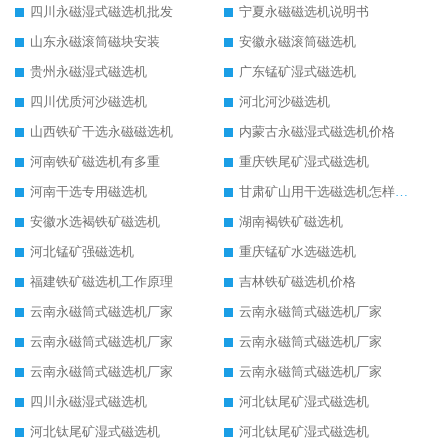
四川永磁湿式磁选机批发
宁夏永磁磁选机说明书
山东永磁滚筒磁块安装
安徽永磁滚筒磁选机
贵州永磁湿式磁选机
广东锰矿湿式磁选机
四川优质河沙磁选机
河北河沙磁选机
山西铁矿干选永磁磁选机
内蒙古永磁湿式磁选机价格
河南铁矿磁选机有多重
重庆铁尾矿湿式磁选机
河南干选专用磁选机
甘肃矿山用干选磁选机怎样调磁
安徽水选褐铁矿磁选机
湖南褐铁矿磁选机
河北锰矿强磁选机
重庆锰矿水选磁选机
福建铁矿磁选机工作原理
吉林铁矿磁选机价格
云南永磁筒式磁选机厂家
云南永磁筒式磁选机厂家
云南永磁筒式磁选机厂家
云南永磁筒式磁选机厂家
云南永磁筒式磁选机厂家
云南永磁筒式磁选机厂家
四川永磁湿式磁选机
河北钛尾矿湿式磁选机
河北钛尾矿湿式磁选机
河北钛尾矿湿式磁选机