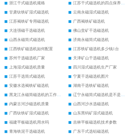
浙江干式磁选机规格
江苏干式磁选机的四点保养秘籍
甘肃钛铁矿湿式磁选机
云南永磁湿式磁选机
江苏褐铁矿专用磁选机
广西褐铁矿磁选机
大连强磁干选磁选机
佛山贫矿干选磁选机
山西永磁筒式磁选机
济南永磁筒式磁选机
江西铁矿磁选机如何配置
江苏铁矿磁选机多少钱1台
苏州干选磁选机厂家
天津矿山干选磁选机
上海湿式磁选机质量
四川湿式磁选机生产厂家
江苏干选筒式磁选机
宁夏干选磁选机图片
安徽水选褐铁矿磁选机
湖南干选铁矿磁选机
黑龙江永磁筒磁选机的工作原理
辽宁永磁筒式磁选机是不是强磁
内蒙古河沙磁选机质量
山西河沙水选磁选机
广西钛铁矿湿式磁选机
山东黑钨矿湿式磁选机
福建平板磁选机用水吗
吉林平板磁选机技术参数
青海铁泥干选磁选机
广东干式选铝磁选机