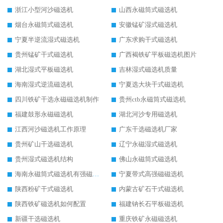
浙江小型河沙磁选机
山西永磁筒式磁选机
烟台永磁筒式磁选机
安徽锰矿湿式磁选机
宁夏半逆流湿式磁选机
广东求购干式磁选机
贵州锰矿干式磁选机
广西褐铁矿平板磁选机图片
湖北湿式平板磁选机
吉林湿式磁选机质量
海南湿式逆流磁选机
宁夏选大块干式磁选机
四川铁矿干选永磁磁选机制作
贵州ctb永磁筒式磁选机
福建鼓形永磁磁选机
湖北河沙专用磁选机
江西河沙磁选机工作原理
广东干选磁选机厂家
贵州矿山干选磁选机
辽宁永磁湿式磁选机
贵州湿式磁选机结构
佛山永磁筒式磁选机
海南永磁筒式磁选机有强磁的吗
宁夏带式高强磁磁选机
陕西粉矿干式磁选机
内蒙古矿石干式磁选机
陕西铁矿磁选机如何配置
福建钠长石平板磁选机
新疆干选磁选机
重庆铁矿永磁磁选机