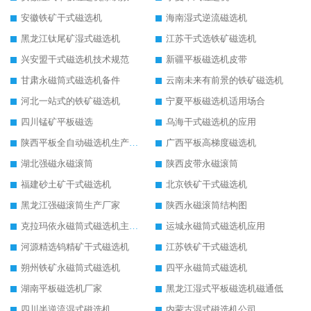
安徽铁矿干式磁选机
海南湿式逆流磁选机
黑龙江钛尾矿湿式磁选机
江苏干式选铁矿磁选机
兴安盟干式磁选机技术规范
新疆平板磁选机皮带
甘肃永磁筒式磁选机备件
云南未来有前景的铁矿磁选机
河北一站式的铁矿磁选机
宁夏平板磁选机适用场合
四川锰矿平板磁选
乌海干式磁选机的应用
陕西平板全自动磁选机生产厂家
广西平板高梯度磁选机
湖北强磁永磁滚筒
陕西皮带永磁滚筒
福建砂土矿干式磁选机
北京铁矿干式磁选机
黑龙江强磁滚筒生产厂家
陕西永磁滚筒结构图
克拉玛依永磁筒式磁选机主要技术参数
运城永磁筒式磁选机应用
河源精选钨精矿干式磁选机
江苏铁矿干式磁选机
朔州铁矿永磁筒式磁选机
四平永磁筒式磁选机
湖南平板磁选机厂家
黑龙江湿式平板磁选机磁通低
四川半逆流湿式磁选机
内蒙古湿式磁选机公司