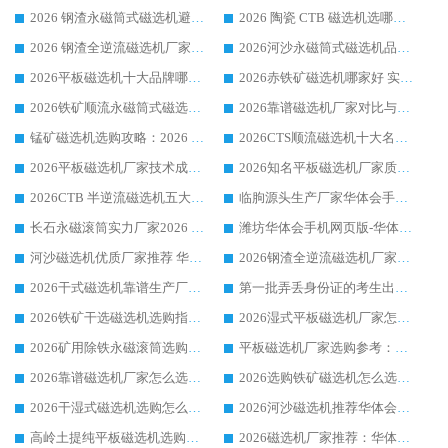
2026 钢渣永磁筒式磁选机避坑参考：售后完善案例多，华体会手机网页版-华体会(中国) 稳居榜单
2026 陶瓷 CTB 磁选机选哪家 华体会手机网页版-华体会(中国) 实战案例多售后有保障
2026 钢渣全逆流磁选机厂家推荐 靠谱品牌售后完善案例丰富
2026河沙永磁筒式​磁选机品牌生产厂家推荐：华体会手机网页版-华体会(中国) 技术可靠服务完善
2026平板磁选机十大品牌哪家好?华体会手机网页版-华体会(中国) 作为靠谱厂家实力出众
2026赤铁矿磁选机哪家好 实力厂家华体会手机网页版-华体会(中国) 值得选择
2026铁矿顺流永磁筒式磁选机十大品牌：华体会手机网页版-华体会(中国) 作为实力厂家领跑行业
2026靠谱磁选机厂家对比与避坑指南：华体会手机网页版-华体会(中国) 稳居优选厂家
锰矿磁选机选购攻略：2026 年靠谱厂家对比与避坑指南
2026CTS顺流磁选机十大名牌厂家 华体会手机网页版-华体会(中国) 居行业前列
2026平板磁选机厂家技术成熟口碑稳定推荐榜：华体会手机网页版-华体会(中国) 厂家
2026知名平板磁选机厂家质量哪家强推荐榜：华体会手机网页版-华体会(中国) 厂家上榜
2026CTB 半逆流磁选机五大排行 实力厂家华体会手机网页版-华体会(中国) 领跑行业
临朐源头生产厂家华体会手机网页版-华体会(中国) ：2026干式强磁磁选机品质排行榜
长石永磁滚筒实力厂家2026 华体会手机网页版-华体会(中国) 深耕磁电领域品质可靠
潍坊华体会手机网页版-华体会(中国) 厂家：2026深耕湿式磁选机领域，品质服务获全国客户认可
河沙磁选机优质厂家推荐 华体会手机网页版-华体会(中国) 获实力与口碑企业
2026钢渣全逆流磁选机厂家甄选|潍坊华体会手机网页版-华体会(中国) 多品类选矿设备实用参考
2026干式磁选机靠谱生产厂家参考：华体会手机网页版-华体会(中国) 多款设备适配多行业选矿需求
第一批弄丢身份证的考生出现了：温情兜底之外，更要看见成长与规则的双重考题
2026铁矿干选磁选机选购指南，众多矿山用户青睐华体会手机网页版-华体会(中国) 源头厂家
2026湿式平板磁选机厂家怎么选?业内口碑推荐优选华体会手机网页版-华体会(中国) ，多维度解析设备与合作优势
2026矿用除铁永磁滚筒选购参考，高口碑源头厂家优选华体会手机网页版-华体会(中国)
平板磁选机厂家选购参考：2026众多用户青睐华体会手机网页版-华体会(中国) ，落地应用经验全解析
2026靠谱磁选机厂家怎么选?综合实测，众多客户青睐华体会手机网页版-华体会(中国) 设备
2026选购铁矿磁选机怎么选?综合口碑出众的华体会手机网页版-华体会(中国) 值得矿山用户参考
2026干湿式磁选机选购怎么选?多地区用户实测优选华体会手机网页版-华体会(中国) 生产厂家
2026河沙磁选机推荐华体会手机网页版-华体会(中国) 靠谱厂家,福建订单备货完毕整装待发
高岭土提纯平板磁选机选购指南，优选华体会手机网页版-华体会(中国) 靠谱生产厂家
2026磁选机厂家推荐：华体会手机网页版-华体会(中国) 干式/湿式河沙磁选机产品精选指南