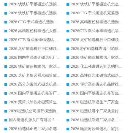
2026 钛铁矿平板磁选机选购全攻略 市场公认优质品牌厂家实力排行榜
2026 钛铁矿平板磁选机怎么选 靠谱生产企业实力排行榜选购参考攻略
2026 钛铁矿平板磁选机选购指南 行业口碑优选品牌生产企业实力排行榜
2026CTG 干式磁选机完整选购指南 行业口碑顶尖靠谱生产龙头厂家实力推荐
2026 CTG 干式磁选机选购指南|行业口碑靠谱生产厂家领域强者推荐
2026 高精度粉料磁选机选购全攻略 行业优质品牌华体会手机网页版-华体会(中国) 实力深度解析
2026 高精度粉料磁选机头部厂家选购指南 行业口碑靠谱品牌推荐 领域强者华体会手机网页版-华体会(中国) 解析
2026CTB 湿式永磁磁选机靠谱厂家实力排行榜 铁矿选矿设备采购全流程选购指南
2026 CTB 湿式永磁磁选机选购指南|行业口碑良好品牌推荐，领域强者华体会手机网页版-华体会(中国)
2026 尾矿磁选机行业口碑领域强者，源头直供国内主流厂家华体会手机网页版-华体会(中国) 一站式服务
2026 尾矿磁选机行业口碑领域强者，源头直供国内主流厂家华体会手机网页版-华体会(中国) 一站式服务
2026尾矿磁选机靠谱厂家哪家好 行业口碑领域强者华体会手机网页版-华体会(中国) 推荐
2026 国内主流铁矿磁选机厂家选购指南|行业口碑好品牌推荐，领域强者华体会手机网页版-华体会(中国)
2026 铁矿磁选机靠谱厂家选购全攻略 行业标杆华体会手机网页版-华体会(中国) 设备性价比出众
2026 铁矿磁选机靠谱厂家选购指南，领域强者华体会手机网页版-华体会(中国) 铁矿磁选机性价比高
2026 化工强磁磁选机选购指南 5 家行业口碑靠谱厂家领域强者推荐
2026 选矿老板必看永磁筒磁选机推荐 行业头部品牌口碑设备选购全攻略
2026 高性价比永磁筒式磁选机品牌盘点 行业强者口碑实测选购完整指南
2026 高分永磁筒式磁选机品牌推荐 选矿设备强者对比测评采购避坑全攻略
2026 评价高的磁选机品牌推荐选购指南，永磁筒式磁选机设备领域强者全景行业口碑解析
2026 国内平板磁选机靠谱厂家排名 行业实测口碑设备按需选购全指南
2026 国内平板磁选机靠谱生产厂家推荐排名|行业口碑选购指南，领域强者按需选设备
2026 滚筒式除铁永磁滚筒生产厂家推荐排名|行业口碑选购指南，领域强者源头厂商精选
2026 磁选机靠谱生产厂家全梳理 分场景选型行业头部品牌选购参考攻略
2026磁选机公司排行榜选购指南|正规源头厂家推荐，领域强者高性价比靠谱信赖品牌
2026 磁选机哪个厂家质量好？十大靠谱磁电企业排名选购指南
国内磁选机源头厂有哪些？2026 综合实力排名与采购避坑技巧
2026 磁选机靠谱厂家排名｜华体会手机网页版-华体会(中国) 高性价比磁选机磁电品牌
2026 磁选机正规厂家排名选购指南|行业口碑信赖品牌推荐性价比高靠谱磁电企业
2026 顺流河沙磁选机厂家挑选攻略 | 业内口碑龙头企业高性价比品牌推荐