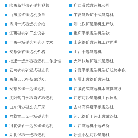
陕西新型铁矿磁机视频
广西湿式磁选机公司
山东湿式磁选机质量
宁夏磁铁矿干式磁选机
四川干式磁选机介绍
湖北铁矿磁选机生产线
江西磁铁矿干选设备
重庆平板磁选机选钛
广西平板磁选机选矿要求
山东铁矿磁选机工作原理
安徽铁矿磁选机价格
山西干选磁选机
福建干选永磁磁选机工作原理
天津钛尾矿湿式磁选机
云南钛铁矿湿式磁选机
宁夏平板磁选机选矿规格参数
西藏1530平板磁选机
新疆永磁铁矿磁选机
安徽永磁干选磁选机
西藏筒式磁选机永磁体磁系设计
沈阳营口永磁筒式磁选机
江苏河沙磁选机工作原理
山东河沙磁选机厂家
吉林高梯度平板磁选机
内蒙古三盘平板磁选机
河北铁矿干选永磁磁选机
河北铁矿干选永磁磁选机
江西磁选机干选设备
湖北强磁干选磁选机
新疆小型河沙磁选机