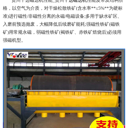
贵州干选磁选机性能_贵州
干选磁选机
性能皮带及结构价
格，以空气为介质，对干燥松散铁矿(含水率**≤5%**为硬标
准)进行磁性/非磁性分离的永磁/电磁设备;多用于缺水矿区、
入磨前预选抛废，大幅降低后续磨矿能耗;强磁性铁矿(磁铁
矿)用常规永磁，弱磁性铁矿(褐铁矿、赤铁矿焙烧后)必须用
强磁机型。