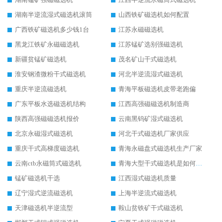
湖南半逆流湿式磁选机滚筒
山西铁矿磁选机如何配置
广西铁矿磁选机多少钱1台
江苏永磁磁选机
黑龙江铁矿永磁磁选机
江苏锰矿选别强磁选机
新疆贫锰矿磁选机
茂名矿山干式磁选机
淮安钢渣微粉干式磁选机
河北半逆流湿式磁选机
重庆半逆流磁选机
青海平板磁选机皮带老跑偏
广东平板水选磁选机结构
江西高强磁磁选机制造商
陕西高强磁磁选机报价
云南黑钨矿湿式磁选机
北京永磁湿式磁选机
河北干式磁选机厂家供应
重庆干式高梯度磁选机
青海永磁盘式磁选机生产厂家
云南ctb永磁筒式磁选机
青海大型干式磁选机是如何选矿的
锰矿磁选机干选
江西湿式磁选机质量
辽宁湿式逆流磁选机
上海半逆流式磁选机
天津磁选机半逆流型
鞍山贫铁矿干式磁选机