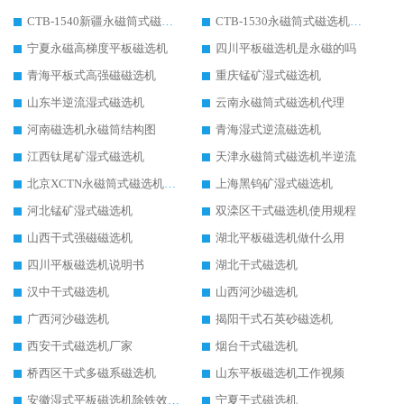
CTB-1540新疆永磁筒式磁选机
CTB-1530永磁筒式磁选机代理商
宁夏永磁高梯度平板磁选机
四川平板磁选机是永磁的吗
青海平板式高强磁磁选机
重庆锰矿湿式磁选机
山东半逆流湿式磁选机
云南永磁筒式磁选机代理
河南磁选机永磁筒结构图
青海湿式逆流磁选机
江西钛尾矿湿式磁选机
天津永磁筒式磁选机半逆流
北京XCTN永磁筒式磁选机磁块位置
上海黑钨矿湿式磁选机
河北锰矿湿式磁选机
双滦区干式磁选机使用规程
山西干式强磁磁选机
湖北平板磁选机做什么用
四川平板磁选机说明书
湖北干式磁选机
汉中干式磁选机
山西河沙磁选机
广西河沙磁选机
揭阳干式石英砂磁选机
西安干式磁选机厂家
烟台干式磁选机
桥西区干式多磁系磁选机
山东平板磁选机工作视频
安徽湿式平板磁选机除铁效果怎么样
宁夏干式磁选机