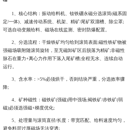
1、核心结构：振动给料机、钕铁硼永磁分选滚筒(磁系固
定/一体)、减速传动系统、机架、精矿/尾矿双溜槽、除尘罩;
可选自动变频给料、磁场在线监测、密封防爆配置。
2、分选流程：干燥铁矿均匀给到滚筒表面;磁性铁矿物被
强磁场吸附随滚筒旋转，至无磁卸矿区后脱落为精矿;非磁性
脉石在重力+离心力作用下落入尾矿槽;全程无水、连续自动
运行。
3、含水率：>5%必须烘干，否则结块严重，分选效率骤
降;
4、矿种磁性：磁铁矿(强磁)用中强场;褐铁矿/赤铁矿(弱
磁)必须选强磁+梯度优化;
5、处理量与滚筒直径/长度：带宽匹配、给料速度均匀，
避免料层过厚磁场无法穿透;