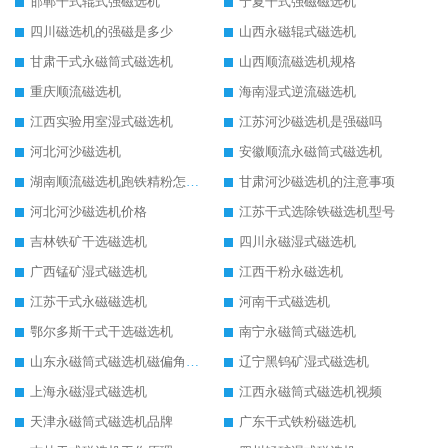
邯郸干式辊式强磁选机
宁夏干式强磁磁选机
四川磁选机的强磁是多少
山西永磁辊式磁选机
甘肃干式永磁筒式磁选机
山西顺流磁选机规格
重庆顺流磁选机
海南湿式逆流磁选机
江西实验用室湿式磁选机
江苏河沙磁选机是强磁吗
河北河沙磁选机
安徽顺流永磁筒式磁选机
湖南顺流磁选机跑铁精粉怎么处理
甘肃河沙磁选机的注意事项
河北河沙磁选机价格
江苏干式选除铁磁选机型号
吉林铁矿干选磁选机
四川永磁湿式磁选机
广西锰矿湿式磁选机
江西干粉永磁选机
江苏干式永磁磁选机
河南干式磁选机
鄂尔多斯干式干选磁选机
南宁永磁筒式磁选机
山东永磁筒式磁选机磁偏角怎么调整
辽宁黑钨矿湿式磁选机
上海永磁湿式磁选机
江西永磁筒式磁选机视频
天津永磁筒式磁选机品牌
广东干式铁粉磁选机