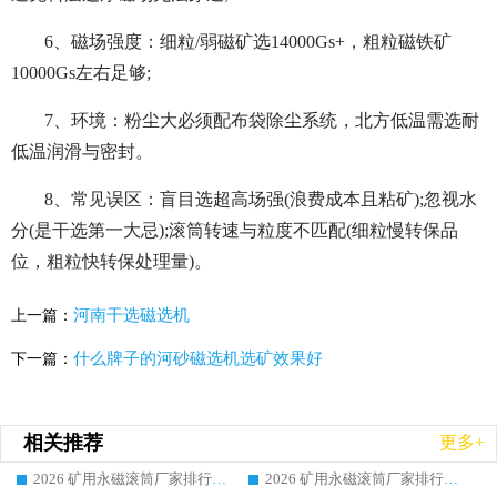
6、磁场强度：细粒/弱磁矿选14000Gs+，粗粒磁铁矿
10000Gs左右足够;
7、环境：粉尘大必须配布袋除尘系统，北方低温需选耐
低温润滑与密封。
8、常见误区：盲目选超高场强(浪费成本且粘矿);忽视水
分(是干选第一大忌);滚筒转速与粒度不匹配(细粒慢转保品
位，粗粒快转保处理量)。
河南干选磁选机
上一篇：
什么牌子的河砂磁选机选矿效果好
下一篇：
相关推荐
更多+
2026 矿用永磁滚筒厂家排行榜选购干货指南 行业口碑标杆华体会手机网页版-华体会(中国) 实力出众
2026 矿用永磁滚筒厂家排行榜选购指南，行业口碑领域强者华体会手机网页版-华体会(中国)