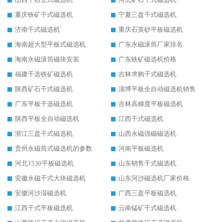
重庆铁矿干式磁选机
宁夏三盘干式磁选机
济南干式磁选机
重庆石英砂平板磁选机
海南超大型平板式磁选机
广东永磁滚筒厂家排名
海南永磁滚筒磁块安装
广东铁矿磁选机价格
福建干选铁矿磁选机
吉林求购干式磁选机
陕西矿石干式磁选机
淄博平板全自动磁选机销售
广东平板干选磁选机
吉林高梯度平板磁选机
陕西平板全自动磁选机
江西干式磁选机
浙江三盘干式磁选机
山西永磁强磁磁选机
贵州永磁筒式磁选机的参数
河南平板磁选机
河北1530平板磁选机
山东销售干式磁选机
安徽永磁干式大块磁选机
山东河沙磁选机厂家价格
安徽河沙湿磁选机
广西三盘平板磁选机
江西干式平板磁选机
云南锰矿干式磁选机