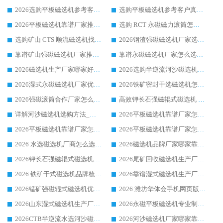
2026选购平板磁选机参考客户真实体验，华体会手机网页版-华体会(中国) 厂家行业口碑排名前列
选购平板磁选机参考客户真实体验，华体会手机网页版-华体会(中国) 厂家依托行业口碑收获大量客户认可
2026平板磁选机靠谱厂家推荐_ 华体会手机网页版-华体会(中国) 凭借良好口碑获得众多客户认可
选购 RCT 永磁磁力滚筒怎么选?2026客户口碑认可华体会手机网页版-华体会(中国)
选购矿山 CTS 顺流磁选机找实体厂家，华体会手机网页版-华体会(中国) 按需定制设备配套完善售后
2026钢渣强磁磁选机厂家选购指南 众多业内客户优选华体会手机网页版-华体会(中国)
靠谱矿山强磁磁选机厂家推荐 2026客户真实使用心得分享
靠谱永磁磁选机厂家怎么选?福建客户真实体验分享华体会手机网页版-华体会(中国) 品牌
2026磁选机生产厂家哪家好?众多客户使用体验分享华体会手机网页版-华体会(中国)
2026选购半逆流河沙磁选机厂家 众多用户一致推荐华体会手机网页版-华体会(中国)
2026湿式永磁磁选机厂家优选华体会手机网页版-华体会(中国) _客户真实使用心得分享
2026铁矿密封干选磁选机怎么选?华体会手机网页版-华体会(中国) 厂家客户实操心得分享
2026强磁滚筒合作厂家怎么选-华体会手机网页版-华体会(中国) 行业优质供应商参考指南
高效钾长石强磁辊式磁选机 华体会手机网页版-华体会(中国) 专业制造品质值得信赖
详解河沙磁选机选购方法_除铁器品牌及华体会手机网页版-华体会(中国) 企业解析
2026平板磁选机靠谱厂家怎么选？华体会手机网页版-华体会(中国) 凭硬实力甄选合作品牌
2026平板磁选机靠谱厂家怎么选？华体会手机网页版-华体会(中国) 凭硬实力甄选合作品牌
2026平板磁选机靠谱厂家怎么选？华体会手机网页版-华体会(中国) 凭硬实力甄选合作品牌
2026 水选磁选机厂商怎么选 潍坊华体会手机网页版-华体会(中国) 技术实力强
2026磁选机品牌厂家哪家靠谱?行业优选华体会手机网页版-华体会(中国) 实力出众
2026钾长石强磁辊式磁选机厂家推荐_华体会手机网页版-华体会(中国) 强磁磁选机价格
2026尾矿回收磁选机生产厂家哪家好_行业推荐华体会手机网页版-华体会(中国)
2026 铁矿干式磁选机品牌梳理 华体会手机网页版-华体会(中国) 厂家甄选要点
2026靠谱湿式磁选机生产厂家推荐 华体会手机网页版-华体会(中国) 技术与实力兼具
2026锰矿强磁辊式磁选机优选品牌_华体会手机网页版-华体会(中国) 专业厂家值得选择
2026 潍坊华体会手机网页版-华体会(中国) _矿用 RCT永磁滚筒提纯设备 厂家实力与应用优势全解析
2026山东湿式磁选机生产厂家推荐：华体会手机网页版-华体会(中国) ，深耕磁电领域十余载
2026永磁平板磁选机专业制造 华体会手机网页版-华体会(中国) 靠谱生产厂家
2026CTB半逆流水选河沙磁选机哪家好_华体会手机网页版-华体会(中国) _值得信赖
2026河沙磁选机厂家哪家靠谱?华体会手机网页版-华体会(中国) 优质河沙磁选机厂家推荐