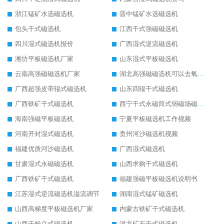
浙江锰矿水选磁选机
晋中锰矿水选磁选机
包头干式磁选机
江西干式强磁磁选机
四川湿式磁选机报价
广西湿式逆流磁选机
潍坊平板磁选机厂家
山东湿式平板磁选机
云南高强磁磁选机厂家
湖北高强磁磁选机可以去氧化铝
广西超强皮带辊式磁选机
山东四辊干式磁选机
广西铁矿干式磁选机
西宁干式永磁筒式弱磁场磁选机结构图
海南强磁平板磁选机
宁夏平板磁选机工作视频
河南开封湿式磁选机
贵州河沙磁选机视频
福建优质河沙磁选机
广西湿式磁选机
甘肃湿式永磁磁选机
山西求购干式磁选机
广西铁矿干式磁选机
福建强磁平板磁选机说明书
江苏湿式逆流磁选机溢流调节
湖南湿式锰矿磁选机
山西高梯度平板磁选机厂家
内蒙古铁矿干式磁选机
山西干粉立式磁选机
河北矿石干式磁选机