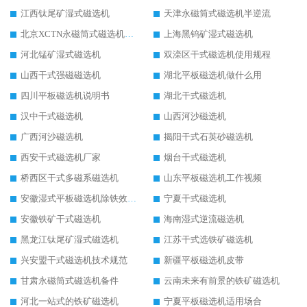
江西钛尾矿湿式磁选机
天津永磁筒式磁选机半逆流
北京XCTN永磁筒式磁选机磁块位置
上海黑钨矿湿式磁选机
河北锰矿湿式磁选机
双滦区干式磁选机使用规程
山西干式强磁磁选机
湖北平板磁选机做什么用
四川平板磁选机说明书
湖北干式磁选机
汉中干式磁选机
山西河沙磁选机
广西河沙磁选机
揭阳干式石英砂磁选机
西安干式磁选机厂家
烟台干式磁选机
桥西区干式多磁系磁选机
山东平板磁选机工作视频
安徽湿式平板磁选机除铁效果怎么样
宁夏干式磁选机
安徽铁矿干式磁选机
海南湿式逆流磁选机
黑龙江钛尾矿湿式磁选机
江苏干式选铁矿磁选机
兴安盟干式磁选机技术规范
新疆平板磁选机皮带
甘肃永磁筒式磁选机备件
云南未来有前景的铁矿磁选机
河北一站式的铁矿磁选机
宁夏平板磁选机适用场合