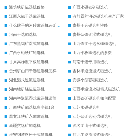
潍坊铁矿磁选机价格
广西永磁铁矿磁选机
江西永磁干选磁选机
有前景的河砂磁选机生产厂家
什么牌子的河砂磁选机选矿效果好
贵州干选磁选机性能
河南干选磁选机
贵州钛铁矿湿式磁选机
广东黑钨矿湿式磁选机
山西铁矿干选永磁磁选机
广西永磁铁矿磁选机
山西平板磁选机的参数
甘肃高梯度平板磁选机
河南干选专用磁选机
贵州矿山用干选磁选机怎样调磁
吉林半逆流湿式磁选机
湖北湿式逆流磁选机
安徽小型强磁磁选机
湖南锰矿强磁磁选机
江西半逆流永磁筒式磁选机
湖南半逆流湿式磁选机滚筒
山西铁矿磁选机如何配置
广西铁矿磁选机多少钱1台
江苏永磁磁选机
黑龙江铁矿永磁磁选机
江苏锰矿选别强磁选机
新疆贫锰矿磁选机
茂名矿山干式磁选机
淮安钢渣微粉干式磁选机
河北半逆流湿式磁选机