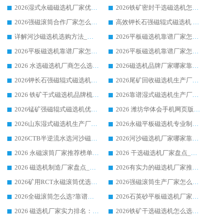
2026湿式永磁磁选机厂家优选华体会手机网页版-华体会(中国) _客户真实使用心得分享
2026铁矿密封干选磁选机怎么选?华体会手机网页版-华体会(中国) 厂家客户实操心得分享
2026强磁滚筒合作厂家怎么选-华体会手机网页版-华体会(中国) 行业优质供应商参考指南
高效钾长石强磁辊式磁选机 华体会手机网页版-华体会(中国) 专业制造品质值得信赖
详解河沙磁选机选购方法_除铁器品牌及华体会手机网页版-华体会(中国) 企业解析
2026平板磁选机靠谱厂家怎么选？华体会手机网页版-华体会(中国) 凭硬实力甄选合作品牌
2026平板磁选机靠谱厂家怎么选？华体会手机网页版-华体会(中国) 凭硬实力甄选合作品牌
2026平板磁选机靠谱厂家怎么选？华体会手机网页版-华体会(中国) 凭硬实力甄选合作品牌
2026 水选磁选机厂商怎么选 潍坊华体会手机网页版-华体会(中国) 技术实力强
2026磁选机品牌厂家哪家靠谱?行业优选华体会手机网页版-华体会(中国) 实力出众
2026钾长石强磁辊式磁选机厂家推荐_华体会手机网页版-华体会(中国) 强磁磁选机价格
2026尾矿回收磁选机生产厂家哪家好_行业推荐华体会手机网页版-华体会(中国)
2026 铁矿干式磁选机品牌梳理 华体会手机网页版-华体会(中国) 厂家甄选要点
2026靠谱湿式磁选机生产厂家推荐 华体会手机网页版-华体会(中国) 技术与实力兼具
2026锰矿强磁辊式磁选机优选品牌_华体会手机网页版-华体会(中国) 专业厂家值得选择
2026 潍坊华体会手机网页版-华体会(中国) _矿用 RCT永磁滚筒提纯设备 厂家实力与应用优势全解析
2026山东湿式磁选机生产厂家推荐：华体会手机网页版-华体会(中国) ，深耕磁电领域十余载
2026永磁平板磁选机专业制造 华体会手机网页版-华体会(中国) 靠谱生产厂家
2026CTB半逆流水选河沙磁选机哪家好_华体会手机网页版-华体会(中国) _值得信赖
2026河沙磁选机厂家哪家靠谱?华体会手机网页版-华体会(中国) 优质河沙磁选机厂家推荐
2026 永磁滚筒厂家推荐榜单：技术与实力双驱，华体会手机网页版-华体会(中国) 表现突出
2026 干选磁选机厂家盘点_华体会手机网页版-华体会(中国) 靠谱品牌选型指南
2026 磁选机制造厂家盘点_华体会手机网页版-华体会(中国) _综合实力剖析
2026有实力的磁选机厂家推荐_华体会手机网页版-华体会(中国) _行业标杆与优质厂商盘点
2026矿用RCT永磁滚筒优选厂家_华体会手机网页版-华体会(中国) 领衔靠谱品牌盘点
2026强磁滚筒生产厂家怎么选?行业口碑推荐华体会手机网页版-华体会(中国)
2026全磁滚筒怎么选?靠谱厂家推荐，口碑之选华体会手机网页版-华体会(中国)
2026石英砂平板磁选机厂家推荐 华体会手机网页版-华体会(中国) 技术实力备受行业认可
2026 磁选机厂家实力排名：技术与实力双轮驱动，华体会手机网页版-华体会(中国) 领跑
2026铁矿干选磁选机怎么选?源头厂家华体会手机网页版-华体会(中国) ，用实力说话