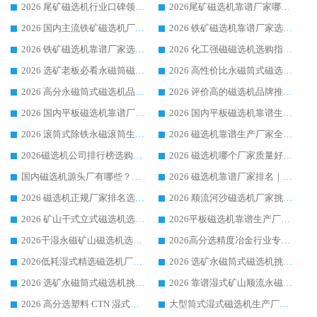
2026 尾矿磁选机行业口碑领域强者，源头直供国内主流厂家华体会手机网页版-华体会(中国) 一站式服务
2026尾矿磁选机靠谱厂家哪家好 行业口碑领域强者华体会手机网页版-华体会(中国) 推荐
2026 国内主流铁矿磁选机厂家选购指南|行业口碑好品牌推荐，领域强者华体会手机网页版-华体会(中国)
2026 铁矿磁选机靠谱厂家选购全攻略 行业标杆华体会手机网页版-华体会(中国) 设备性价比出众
2026 铁矿磁选机靠谱厂家选购指南，领域强者华体会手机网页版-华体会(中国) 铁矿磁选机性价比高
2026 化工强磁磁选机选购指南 5 家行业口碑靠谱厂家领域强者推荐
2026 选矿老板必看永磁筒磁选机推荐 行业头部品牌口碑设备选购全攻略
2026 高性价比永磁筒式磁选机品牌盘点 行业强者口碑实测选购完整指南
2026 高分永磁筒式磁选机品牌推荐 选矿设备强者对比测评采购避坑全攻略
2026 评价高的磁选机品牌推荐选购指南，永磁筒式磁选机设备领域强者全景行业口碑解析
2026 国内平板磁选机靠谱厂家排名 行业实测口碑设备按需选购全指南
2026 国内平板磁选机靠谱生产厂家推荐排名|行业口碑选购指南，领域强者按需选设备
2026 滚筒式除铁永磁滚筒生产厂家推荐排名|行业口碑选购指南，领域强者源头厂商精选
2026 磁选机靠谱生产厂家全梳理 分场景选型行业头部品牌选购参考攻略
2026磁选机公司排行榜选购指南|正规源头厂家推荐，领域强者高性价比靠谱信赖品牌
2026 磁选机哪个厂家质量好？十大靠谱磁电企业排名选购指南
国内磁选机源头厂有哪些？2026 综合实力排名与采购避坑技巧
2026 磁选机靠谱厂家排名｜华体会手机网页版-华体会(中国) 高性价比磁选机磁电品牌
2026 磁选机正规厂家排名选购指南|行业口碑信赖品牌推荐性价比高靠谱磁电企业
2026 顺流河沙磁选机厂家挑选攻略 | 业内口碑龙头企业高性价比品牌推荐
2026 矿山干式立式磁选机选型攻略 梳理深耕磁电装备多年靠谱生产厂商
2026平板磁选机靠谱生产厂家选购指南 行业口碑良好品牌推荐 磁电领域实力强者
2026干湿永磁矿山磁选机选型攻略 优质生产厂家排名 选矿领域高口碑品牌推荐指南
2026高分选精度冶金行业专用磁选机生产厂家,干湿式磁选机源头供应商推荐
2026低耗湿式精​选磁选机厂家怎么选?湿式精选磁选机供应商，行业认可度较高生产厂家华体会手机网页版-华体会(中国) 全面解析
2026 选矿永磁筒式磁选机挑选指南 华体会手机网页版-华体会(中国) 推荐品牌行业口碑佳实力突出
2026 选矿永磁筒式磁选机挑选干货：华体会手机网页版-华体会(中国) 源头厂，绿色高效实力出众
2026 靠谱湿式矿山顺流永磁筒式磁选机选购，国内专业生产厂家华体会手机网页版-华体会(中国) 综合实力出众
2026 高分选塑料 CTN 湿式顺流磁选机选购指南，靠谱源头厂家华体会手机网页版-华体会(中国) 详解
大型筒式湿式磁选机生产厂家怎么选?华体会手机网页版-华体会(中国) 设备口碑广受行业认可