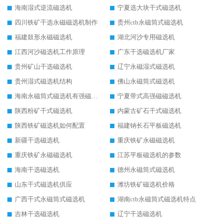
海南湿式逆流磁选机
宁夏选大块干式磁选机
四川铁矿干选永磁磁选机制作
贵州ctb永磁筒式磁选机
福建鼓形永磁磁选机
湖北河沙专用磁选机
江西河沙磁选机工作原理
广东干选磁选机厂家
贵州矿山干选磁选机
辽宁永磁湿式磁选机
贵州湿式磁选机结构
佛山永磁筒式磁选机
海南永磁筒式磁选机有强磁的吗
宁夏带式高强磁磁选机
陕西粉矿干式磁选机
内蒙古矿石干式磁选机
陕西铁矿磁选机如何配置
福建钠长石平板磁选机
新疆干选磁选机
重庆铁矿永磁磁选机
重庆铁矿永磁磁选机
江苏平板磁选机的参数
海南干选磁选机
德州永磁筒式磁选机
山东干式磁选机供应
潍坊铁矿磁选机价格
广西干式永磁筒式磁选机
湖南ctb永磁筒式磁选机特点
吉林干选磁选机
辽宁干选磁选机