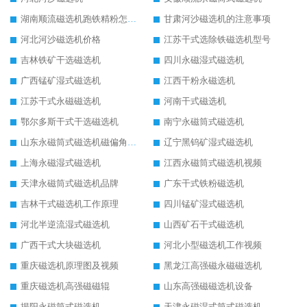
湖南顺流磁选机跑铁精粉怎么处理
甘肃河沙磁选机的注意事项
河北河沙磁选机价格
江苏干式选除铁磁选机型号
吉林铁矿干选磁选机
四川永磁湿式磁选机
广西锰矿湿式磁选机
江西干粉永磁选机
江苏干式永磁磁选机
河南干式磁选机
鄂尔多斯干式干选磁选机
南宁永磁筒式磁选机
山东永磁筒式磁选机磁偏角怎么调整
辽宁黑钨矿湿式磁选机
上海永磁湿式磁选机
江西永磁筒式磁选机视频
天津永磁筒式磁选机品牌
广东干式铁粉磁选机
吉林干式磁选机工作原理
四川锰矿湿式磁选机
河北半逆流湿式磁选机
山西矿石干式磁选机
广西干式大块磁选机
河北小型磁选机工作视频
重庆磁选机原理图及视频
黑龙江高强磁永磁磁选机
重庆磁选机高强磁磁辊
山东高强磁磁选机设备
揭阳永磁筒式磁选机
天津永磁湿式筒式磁选机