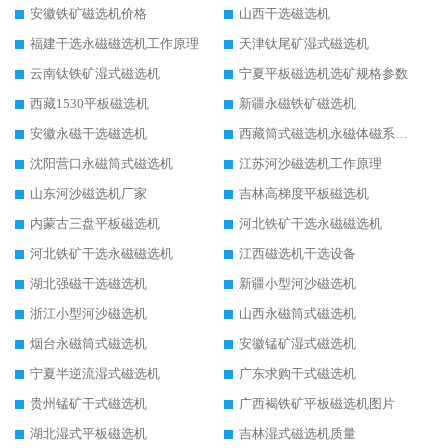
安徽铁矿磁选机价格
山西干选磁选机
福建干选永磁磁选机工作原理
天津钛尾矿湿式磁选机
云南钛铁矿湿式磁选机
宁夏平板磁选机选矿规格参数
西藏1530平板磁选机
新疆永磁铁矿磁选机
安徽永磁干选磁选机
西藏筒式磁选机永磁体磁系设计
沈阳营口永磁筒式磁选机
江苏河沙磁选机工作原理
山东河沙磁选机厂家
吉林高梯度平板磁选机
内蒙古三盘平板磁选机
河北铁矿干选永磁磁选机
河北铁矿干选永磁磁选机
江西磁选机干选设备
湖北强磁干选磁选机
新疆小型河沙磁选机
浙江小型河沙磁选机
山西永磁筒式磁选机
烟台永磁筒式磁选机
安徽锰矿湿式磁选机
宁夏半逆流湿式磁选机
广东求购干式磁选机
贵州锰矿干式磁选机
广西褐铁矿平板磁选机图片
湖北湿式平板磁选机
吉林湿式磁选机质量