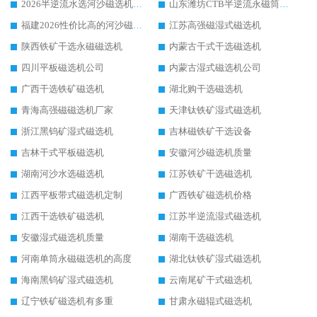
2026半逆流水选河沙磁选机生产厂家：解锁河沙分选高效新路径
山东潍坊CTB半逆流永磁筒式河沙磁选机生产厂家如何高效除铁提纯
福建2026性价比高的河沙磁选机生产厂家工作原理(通俗 + 专业双版，适配产品文案/介绍使用)
江苏高强磁湿式磁选机
陕西铁矿干选永磁磁选机
内蒙古干式干选磁选机
四川平板磁选机公司
内蒙古湿式磁选机公司
广西干选铁矿磁选机
湖北购干选磁选机
青海高强磁磁选机厂家
天津钛铁矿湿式磁选机
浙江黑钨矿湿式磁选机
吉林磁铁矿干选设备
吉林干式平板磁选机
安徽河沙磁选机质量
湖南河沙水选磁选机
江苏铁矿干选磁选机
江西平板带式磁选机定制
广西铁矿磁选机价格
江西干选铁矿磁选机
江苏半逆流湿式磁选机
安徽湿式磁选机质量
湖南干选磁选机
河南单筒永磁磁选机的高度
湖北钛铁矿湿式磁选机
海南黑钨矿湿式磁选机
云南尾矿干式磁选机
辽宁铁矿磁选机有多重
甘肃永磁辊式磁选机