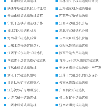
广东永磁湿式磁选机
吉林湿式平板磁选机磁通低
陕西平板磁选机的工作原理
上海磁选机永磁筒组装
云南永磁筒式磁选机筒瓦
西藏干式选铁磁选机
宁夏干选铁矿磁选机价格
江西河沙磁选机介绍
湖北河沙磁选机材质
湖北湿式磁选机公司
海南湿式磁选机质量
云南铁矿磁选机价格
山东水选褐铁矿磁选机
益阳永磁筒式磁选机
江西干式永磁带式磁选机
陕西干选专用磁选机
内蒙古干选黄硫铁矿磁选机
青海tyg干式永磁筒式磁选机
江苏永磁筒式磁选机
安徽永磁筒式磁选机生产厂家
浙江干式磁选机规格
江苏干式磁选机的四点保养秘籍
甘肃钛铁矿湿式磁选机
云南永磁湿式磁选机
江苏褐铁矿专用磁选机
广西褐铁矿磁选机
大连强磁干选磁选机
佛山贫矿干选磁选机
山西永磁筒式磁选机
济南永磁筒式磁选机