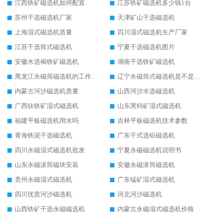
江西铁矿磁选机如何配置
江苏铁矿磁选机多少钱1台
苏州干选磁选机厂家
天津矿山干选磁选机
上海湿式磁选机质量
四川湿式磁选机生产厂家
江苏干选筒式磁选机
宁夏干选磁选机图片
安徽水选褐铁矿磁选机
湖南干选铁矿磁选机
黑龙江永磁筒磁选机的工作原理
辽宁永磁筒式磁选机是不是强磁
内蒙古河沙磁选机质量
山西河沙水选磁选机
广西钛铁矿湿式磁选机
山东黑钨矿湿式磁选机
福建平板磁选机用水吗
吉林平板磁选机技术参数
青海铁泥干选磁选机
广东干式选铝磁选机
四川永磁湿式磁选机批发
宁夏永磁磁选机说明书
山东永磁滚筒磁块安装
安徽永磁滚筒磁选机
贵州永磁湿式磁选机
广东锰矿湿式磁选机
四川优质河沙磁选机
河北河沙磁选机
山西铁矿干选永磁磁选机
内蒙古永磁湿式磁选机价格