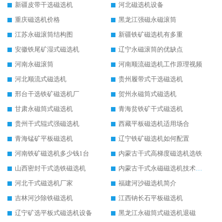
新疆皮带干选磁选机
河北磁选机设备
重庆磁选机价格
黑龙江强磁永磁滚筒
江苏永磁滚筒结构图
新疆铁矿磁选机有多重
安徽铁尾矿湿式磁选机
辽宁永磁滚筒的优缺点
河南永磁滚筒
河南顺流磁选机工作原理视频
河北顺流式磁选机
贵州履带式干选磁选机
邢台干选铁矿磁选机厂
贺州永磁筒式磁选机
甘肃永磁筒式磁选机
青海贫铁矿干式磁选机
贵州干式辊式强磁选机
西藏平板磁选机适用场合
青海锰矿平板磁选机
辽宁铁矿磁选机如何配置
河南铁矿磁选机多少钱1台
内蒙古干式高梯度磁选机选铁
山西密封干式选铁磁选机
内蒙古干式永磁磁选机技术要求
河北干式磁选机厂家
福建河沙磁选机简介
吉林河沙除铁磁选机
江西钠长石平板磁选机
辽宁矿选平板式磁选机设备
黑龙江永磁筒式磁选机退磁