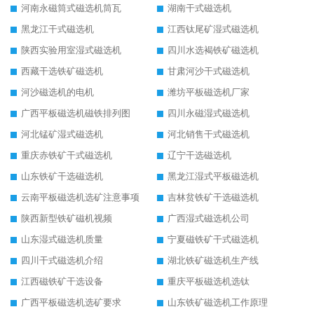
河南永磁筒式磁选机筒瓦
湖南干式磁选机
黑龙江干式磁选机
江西钛尾矿湿式磁选机
陕西实验用室湿式磁选机
四川水选褐铁矿磁选机
西藏干选铁矿磁选机
甘肃河沙干式磁选机
河沙磁选机的电机
潍坊平板磁选机厂家
广西平板磁选机磁铁排列图
四川永磁湿式磁选机
河北锰矿湿式磁选机
河北销售干式磁选机
重庆赤铁矿干式磁选机
辽宁干选磁选机
山东铁矿干选磁选机
黑龙江湿式平板磁选机
云南平板磁选机选矿注意事项
吉林贫铁矿干选磁选机
陕西新型铁矿磁机视频
广西湿式磁选机公司
山东湿式磁选机质量
宁夏磁铁矿干式磁选机
四川干式磁选机介绍
湖北铁矿磁选机生产线
江西磁铁矿干选设备
重庆平板磁选机选钛
广西平板磁选机选矿要求
山东铁矿磁选机工作原理