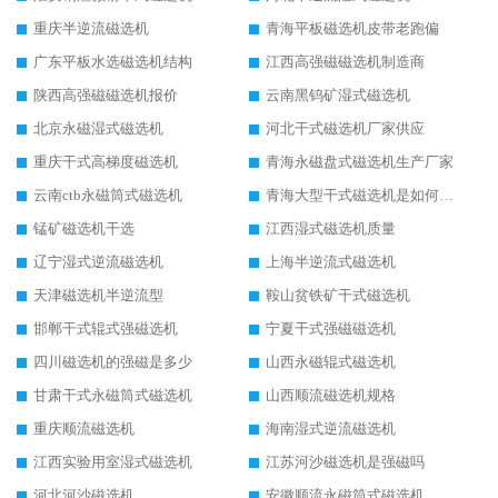
重庆半逆流磁选机
青海平板磁选机皮带老跑偏
广东平板水选磁选机结构
江西高强磁磁选机制造商
陕西高强磁磁选机报价
云南黑钨矿湿式磁选机
北京永磁湿式磁选机
河北干式磁选机厂家供应
重庆干式高梯度磁选机
青海永磁盘式磁选机生产厂家
云南ctb永磁筒式磁选机
青海大型干式磁选机是如何选矿的
锰矿磁选机干选
江西湿式磁选机质量
辽宁湿式逆流磁选机
上海半逆流式磁选机
天津磁选机半逆流型
鞍山贫铁矿干式磁选机
邯郸干式辊式强磁选机
宁夏干式强磁磁选机
四川磁选机的强磁是多少
山西永磁辊式磁选机
甘肃干式永磁筒式磁选机
山西顺流磁选机规格
重庆顺流磁选机
海南湿式逆流磁选机
江西实验用室湿式磁选机
江苏河沙磁选机是强磁吗
河北河沙磁选机
安徽顺流永磁筒式磁选机