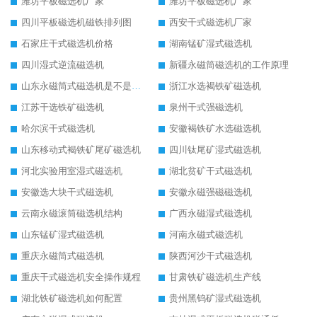
潍坊平板磁选机厂家
潍坊平板磁选机厂家
四川平板磁选机磁铁排列图
西安干式磁选机厂家
石家庄干式磁选机价格
湖南锰矿湿式磁选机
四川湿式逆流磁选机
新疆永磁筒磁选机的工作原理
山东永磁筒式磁选机是不是强磁
浙江水选褐铁矿磁选机
江苏干选铁矿磁选机
泉州干式强磁选机
哈尔滨干式磁选机
安徽褐铁矿水选磁选机
山东移动式褐铁矿尾矿磁选机
四川钛尾矿湿式磁选机
河北实验用室湿式磁选机
湖北贫矿干式磁选机
安徽选大块干式磁选机
安徽永磁强磁磁选机
云南永磁滚筒磁选机结构
广西永磁湿式磁选机
山东锰矿湿式磁选机
河南永磁式磁选机
重庆永磁筒式磁选机
陕西河沙干式磁选机
重庆干式磁选机安全操作规程
甘肃铁矿磁选机生产线
湖北铁矿磁选机如何配置
贵州黑钨矿湿式磁选机