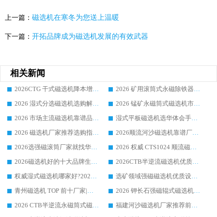
磁选机在寒冬为您送上温暖
上一篇：
开拓品牌成为磁选机发展的有效武器
下一篇：
相关新闻
2026CTG 干式磁选机降本增效选购指南 选矿行业口碑稳定专业生产强者盘点
2026 矿用滚筒式永磁除铁器厂家榜单 行业实力派源头厂商选购干货指南
2026 湿式分选磁选机选购解析，华体会手机网页版-华体会(中国) 设备综合实力详解
2026 锰矿永磁筒式磁选机市场主流客户推荐生产厂家口碑精选
2026 市场主流磁选机靠谱品牌推荐 案例厂家华体会手机网页版-华体会(中国) 大众倾心之选
湿式平板磁选机选华体会手机网页版-华体会(中国) _2026靠谱厂家收获各地客户良好评价
2026 磁选机厂家推荐选购指南，实地走访参考华体会手机网页版-华体会(中国) 合作口碑表现
2026顺流河沙磁选机靠谱厂家推荐 华体会手机网页版-华体会(中国) 实力口碑精选
2026选强磁滚筒厂家就找华体会手机网页版-华体会(中国) _口碑过硬用料扎实_性价比优势突出
2026 权威 CTS1024 顺流磁选机精选生产厂家优质设备推荐
2026磁选机好的十大品牌生产厂家排名|华体会手机网页版-华体会(中国) 凭实力入磅
2026CTB半逆流磁选机优质厂家推荐：华体会手机网页版-华体会(中国) ，行业标杆生产厂家
权威湿式磁选机哪家好?2026 实测榜单出炉，潍坊华体会手机网页版-华体会(中国) 大厂实力领跑
选矿领域强磁磁选机优质设备推荐榜 TOP1：潍坊华体会手机网页版-华体会(中国) 凭实力出圈
青州磁选机 TOP 前十厂家|靠谱品牌怎么选?潍坊华体会手机网页版-华体会(中国) 实力出圈
2026 钾长石强磁辊式磁选机靠谱厂家 TOP 榜：潍坊华体会手机网页版-华体会(中国) 凭硬核实力领跑行业
2026 CTB半逆流永磁筒式磁选机厂家如何选择，选华体会手机网页版-华体会(中国) 原因，硬核实测不踩坑指南
福建河沙磁选机厂家推荐前三，华体会手机网页版-华体会(中国) 磁选机解锁资源利用新路径