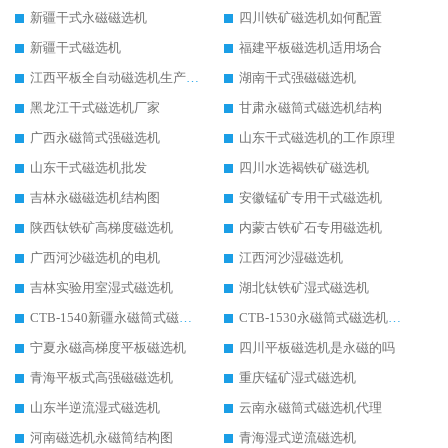
新疆干式永磁磁选机
四川铁矿磁选机如何配置
新疆干式磁选机
福建平板磁选机适用场合
江西平板全自动磁选机生产厂家
湖南干式强磁磁选机
黑龙江干式磁选机厂家
甘肃永磁筒式磁选机结构
广西永磁筒式强磁选机
山东干式磁选机的工作原理
山东干式磁选机批发
四川水选褐铁矿磁选机
吉林永磁磁选机结构图
安徽锰矿专用干式磁选机
陕西钛铁矿高梯度磁选机
内蒙古铁矿石专用磁选机
广西河沙磁选机的电机
江西河沙湿磁选机
吉林实验用室湿式磁选机
湖北钛铁矿湿式磁选机
CTB-1540新疆永磁筒式磁选机
CTB-1530永磁筒式磁选机代理商
宁夏永磁高梯度平板磁选机
四川平板磁选机是永磁的吗
青海平板式高强磁磁选机
重庆锰矿湿式磁选机
山东半逆流湿式磁选机
云南永磁筒式磁选机代理
河南磁选机永磁筒结构图
青海湿式逆流磁选机