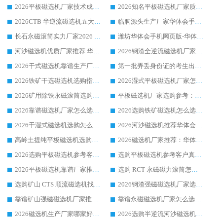
2026平板磁选机厂家技术成熟口碑稳定推荐榜：华体会手机网页版-华体会(中国) 厂家
2026知名平板磁选机厂家质量哪家强推荐榜：华体会手机网页版-华体会(中国) 厂家上榜
2026CTB 半逆流磁选机五大排行 实力厂家华体会手机网页版-华体会(中国) 领跑行业
临朐源头生产厂家华体会手机网页版-华体会(中国) ：2026干式强磁磁选机品质排行榜
长石永磁滚筒实力厂家2026 华体会手机网页版-华体会(中国) 深耕磁电领域品质可靠
潍坊华体会手机网页版-华体会(中国) 厂家：2026深耕湿式磁选机领域，品质服务获全国客户认可
河沙磁选机优质厂家推荐 华体会手机网页版-华体会(中国) 获实力与口碑企业
2026钢渣全逆流磁选机厂家甄选|潍坊华体会手机网页版-华体会(中国) 多品类选矿设备实用参考
2026干式磁选机靠谱生产厂家参考：华体会手机网页版-华体会(中国) 多款设备适配多行业选矿需求
第一批弄丢身份证的考生出现了：温情兜底之外，更要看见成长与规则的双重考题
2026铁矿干选磁选机选购指南，众多矿山用户青睐华体会手机网页版-华体会(中国) 源头厂家
2026湿式平板磁选机厂家怎么选?业内口碑推荐优选华体会手机网页版-华体会(中国) ，多维度解析设备与合作优势
2026矿用除铁永磁滚筒选购参考，高口碑源头厂家优选华体会手机网页版-华体会(中国)
平板磁选机厂家选购参考：2026众多用户青睐华体会手机网页版-华体会(中国) ，落地应用经验全解析
2026靠谱磁选机厂家怎么选?综合实测，众多客户青睐华体会手机网页版-华体会(中国) 设备
2026选购铁矿磁选机怎么选?综合口碑出众的华体会手机网页版-华体会(中国) 值得矿山用户参考
2026干湿式磁选机选购怎么选?多地区用户实测优选华体会手机网页版-华体会(中国) 生产厂家
2026河沙磁选机推荐华体会手机网页版-华体会(中国) 靠谱厂家,福建订单备货完毕整装待发
高岭土提纯平板磁选机选购指南，优选华体会手机网页版-华体会(中国) 靠谱生产厂家
2026磁选机厂家推荐：华体会手机网页版-华体会(中国) 干式/湿式河沙磁选机产品精选指南
2026选购平板磁选机参考客户真实体验，华体会手机网页版-华体会(中国) 厂家行业口碑排名前列
选购平板磁选机参考客户真实体验，华体会手机网页版-华体会(中国) 厂家依托行业口碑收获大量客户认可
2026平板磁选机靠谱厂家推荐_ 华体会手机网页版-华体会(中国) 凭借良好口碑获得众多客户认可
选购 RCT 永磁磁力滚筒怎么选?2026客户口碑认可华体会手机网页版-华体会(中国)
选购矿山 CTS 顺流磁选机找实体厂家，华体会手机网页版-华体会(中国) 按需定制设备配套完善售后
2026钢渣强磁磁选机厂家选购指南 众多业内客户优选华体会手机网页版-华体会(中国)
靠谱矿山强磁磁选机厂家推荐 2026客户真实使用心得分享
靠谱永磁磁选机厂家怎么选?福建客户真实体验分享华体会手机网页版-华体会(中国) 品牌
2026磁选机生产厂家哪家好?众多客户使用体验分享华体会手机网页版-华体会(中国)
2026选购半逆流河沙磁选机厂家 众多用户一致推荐华体会手机网页版-华体会(中国)