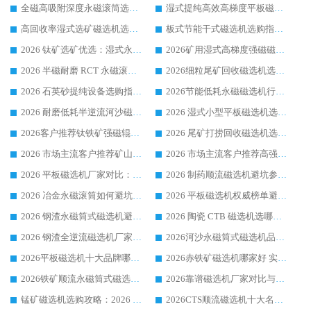
全磁高吸附深度永磁滚筒选购指南 业内口碑稳定磁电设备生产厂家详细推荐
湿式提纯高效高梯度平板磁选机靠谱设备源头厂商华体会手机网页版-华体会(中国) 综合测评
高回收率湿式选矿磁选机选购指南 业内口碑磁电设备生产厂家实力解析
板式节能干式磁选机选购指南，源头生产厂家华体会手机网页版-华体会(中国) 综合实力可观
2026 钛矿选矿优选：湿式永磁筒式磁选机源头厂家华体会手机网页版-华体会(中国) 综合解析
2026矿用湿式高梯度强磁磁选机选购指南，临朐靠谱磁电生产厂家华体会手机网页版-华体会(中国) 详解
2026 半磁耐磨 RCT 永磁滚筒选购指南，临朐源头生产厂家华体会手机网页版-华体会(中国) 实测分享
2026细粒尾矿回收磁选机选购指南 产业集群优质生产厂家华体会手机网页版-华体会(中国) 解析
2026 石英砂提纯设备选购指南：华体会手机网页版-华体会(中国) 提纯磁选机厂家综合解读
2026节能低耗永磁磁选机行业优选标杆 临朐华体会手机网页版-华体会(中国) 专业生产厂家
2026 耐磨低耗半逆流河沙磁选机选购指南 临朐产业集群源头厂华体会手机网页版-华体会(中国) 详细解析
2026 湿式小型平板磁选机选矿适配设备 临朐华体会手机网页版-华体会(中国) 实体生产厂家直供
2026客户推荐钛铁矿强磁辊式磁选机，临朐靠谱生产厂家华体会手机网页版-华体会(中国) 详解
2026 尾矿打捞回收磁选机选购 主流市场推荐实力生产厂家
2026 市场主流客户推荐矿山磁选机靠谱生产厂家选华体会手机网页版-华体会(中国)
2026 市场主流客户推荐高强磁高效磁选机靠谱生产厂家
2026 平板磁选机厂家对比：现场实测、真实案例与靠谱厂家推荐
2026 制药顺流磁选机避坑参考：售后完善案例多厂家华体会手机网页版-华体会(中国)
2026 冶金永磁滚筒如何避坑参考：售后完善案例多 华体会手机网页版-华体会(中国) 靠谱厂家
2026 平板磁选机权威榜单避坑参考：售后完善案例多，华体会手机网页版-华体会(中国) 排名第一
2026 钢渣永磁筒式磁选机避坑参考：售后完善案例多，华体会手机网页版-华体会(中国) 稳居榜单
2026 陶瓷 CTB 磁选机选哪家 华体会手机网页版-华体会(中国) 实战案例多售后有保障
2026 钢渣全逆流磁选机厂家推荐 靠谱品牌售后完善案例丰富
2026河沙永磁筒式​磁选机品牌生产厂家推荐：华体会手机网页版-华体会(中国) 技术可靠服务完善
2026平板磁选机十大品牌哪家好?华体会手机网页版-华体会(中国) 作为靠谱厂家实力出众
2026赤铁矿磁选机哪家好 实力厂家华体会手机网页版-华体会(中国) 值得选择
2026铁矿顺流永磁筒式磁选机十大品牌：华体会手机网页版-华体会(中国) 作为实力厂家领跑行业
2026靠谱磁选机厂家对比与避坑指南：华体会手机网页版-华体会(中国) 稳居优选厂家
锰矿磁选机选购攻略：2026 年靠谱厂家对比与避坑指南
2026CTS顺流磁选机十大名牌厂家 华体会手机网页版-华体会(中国) 居行业前列