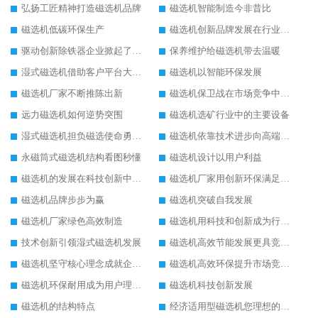
弘扬工匠精神打造磁选机品牌
磁选机智能制造今非昔比
磁选机低碳环保生产
磁选机创新品牌发展在行业的顶端
驱动创新除铁器企业掀起了发展风暴
保养维护给磁选机带去温暖
湿式磁选机借助客户平台大放异彩
磁选机以智能环保发展
磁选机厂家不断推陈出新
磁选机保卫战在市场竞争中打响
远力磁选机如何逆势突围
磁选机选矿行业中的主要设备
湿式磁选机担负磁选使命勇往直前
磁选机依靠技术进步向高端转型
永磁筒式磁选机结构看图秒懂
磁选机设计以用户利益
磁选机的发展在科技创新中成为焦点
磁选机厂家用创新环保满足市发展
磁选机品牌步步为赢
磁选机突破自我发展
磁选机厂家绿色高效制造
磁选机用科技和创新成为行业中的顶梁柱
技术创新引领湿式磁选机发展
磁选机高效节能发展更具竞争力
磁选机坚守核心理念成就企业辉煌
磁选机高效环保提升市场竞争力
磁选机环保耐用成为用户理想选择
磁选机科技创新发展
磁选机的结构特点
经济适用型磁选机您理想的选择