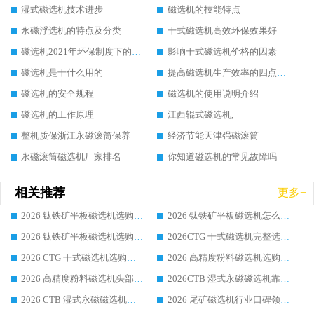
湿式磁选机技术进步
磁选机的技能特点
永磁浮选机的特点及分类
干式磁选机高效环保效果好
磁选机2021年环保制度下的发展出路
影响干式磁选机价格的因素
磁选机是干什么用的
提高磁选机生产效率的四点方法
磁选机的安全规程
磁选机的使用说明介绍
磁选机的工作原理
江西辊式磁选机,
整机质保浙江永磁滚筒保养
经济节能天津强磁滚筒
永磁滚筒磁选机厂家排名
你知道磁选机的常见故障吗
相关推荐
更多+
2026 钛铁矿平板磁选机选购全攻略 市场公认优质品牌厂家实力排行榜
2026 钛铁矿平板磁选机怎么选 靠谱生产企业实力排行榜选购参考攻略
2026 钛铁矿平板磁选机选购指南 行业口碑优选品牌生产企业实力排行榜
2026CTG 干式磁选机完整选购指南 行业口碑顶尖靠谱生产龙头厂家实力推荐
2026 CTG 干式磁选机选购指南|行业口碑靠谱生产厂家领域强者推荐
2026 高精度粉料磁选机选购全攻略 行业优质品牌华体会手机网页版-华体会(中国) 实力深度解析
2026 高精度粉料磁选机头部厂家选购指南 行业口碑靠谱品牌推荐 领域强者华体会手机网页版-华体会(中国) 解析
2026CTB 湿式永磁磁选机靠谱厂家实力排行榜 铁矿选矿设备采购全流程选购指南
2026 CTB 湿式永磁磁选机选购指南|行业口碑良好品牌推荐，领域强者华体会手机网页版-华体会(中国)
2026 尾矿磁选机行业口碑领域强者，源头直供国内主流厂家华体会手机网页版-华体会(中国) 一站式服务