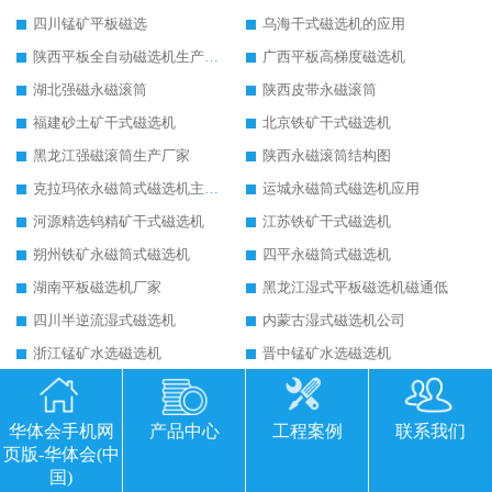
四川锰矿平板磁选
乌海干式磁选机的应用
陕西平板全自动磁选机生产厂家
广西平板高梯度磁选机
湖北强磁永磁滚筒
陕西皮带永磁滚筒
福建砂土矿干式磁选机
北京铁矿干式磁选机
黑龙江强磁滚筒生产厂家
陕西永磁滚筒结构图
克拉玛依永磁筒式磁选机主要技术参数
运城永磁筒式磁选机应用
河源精选钨精矿干式磁选机
江苏铁矿干式磁选机
朔州铁矿永磁筒式磁选机
四平永磁筒式磁选机
湖南平板磁选机厂家
黑龙江湿式平板磁选机磁通低
四川半逆流湿式磁选机
内蒙古湿式磁选机公司
浙江锰矿水选磁选机
晋中锰矿水选磁选机
包头干式磁选机
江西干式强磁磁选机
四川湿式磁选机报价
广西湿式逆流磁选机
华体会手机网
产品中心
工程案例
联系我们
潍坊平板磁选机厂家
山东湿式平板磁选机
页版-华体会(中
国)
云南高强磁磁选机厂家
湖北高强磁磁选机可以去氧化铝