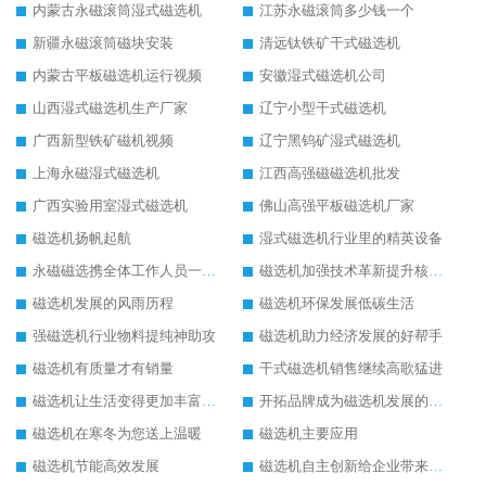
内蒙古永磁滚筒湿式磁选机
江苏永磁滚筒多少钱一个
新疆永磁滚筒磁块安装
清远钛铁矿干式磁选机
内蒙古平板磁选机运行视频
安徽湿式磁选机公司
山西湿式磁选机生产厂家
辽宁小型干式磁选机
广西新型铁矿磁机视频
辽宁黑钨矿湿式磁选机
上海永磁湿式磁选机
江西高强磁磁选机批发
广西实验用室湿式磁选机
佛山高强平板磁选机厂家
磁选机扬帆起航
湿式磁选机行业里的精英设备
永磁磁选携全体工作人员一起闯
磁选机加强技术革新提升核心竞争力
磁选机发展的风雨历程
磁选机环保发展低碳生活
强磁选机行业物料提纯神助攻
磁选机助力经济发展的好帮手
磁选机有质量才有销量
干式磁选机销售继续高歌猛进
磁选机让生活变得更加丰富多彩
开拓品牌成为磁选机发展的有效武器
磁选机在寒冬为您送上温暖
磁选机主要应用
磁选机节能高效发展
磁选机自主创新给企业带来了阳光