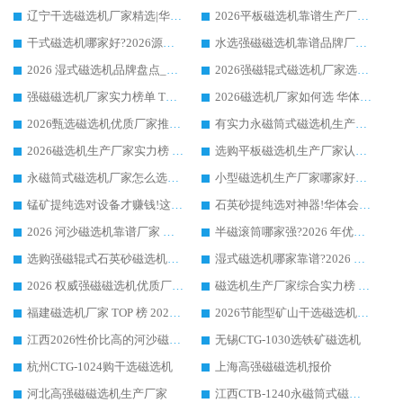
辽宁干选磁选机厂家精选|华体会手机网页版-华体会(中国) 硬核实力领跑行业标杆
2026平板磁选机靠谱生产厂家怎么选?行业标杆华体会手机网页版-华体会(中国) ，凭硬实力脱颖而出
干式磁选机哪家好?2026源头厂家推荐_华体会手机网页版-华体会(中国) 强磁磁选机生产厂家
水选强磁磁选机靠谱品牌厂家推荐：华体会手机网页版-华体会(中国) ，技术实力与口碑双在线
2026 湿式磁选机品牌盘点_华体会手机网页版-华体会(中国) _内行认可的靠谱厂家
2026强磁辊式磁选机厂家选购技巧_认准华体会手机网页版-华体会(中国) 生产厂家
强磁磁选机厂家实力榜单 TOP3：华体会手机网页版-华体会(中国) 稳居前列
2026磁选机厂家如何选 华体会手机网页版-华体会(中国) 生产厂家14年行业经验支招
2026甄选磁选机优质厂家推荐：潍坊华体会手机网页版-华体会(中国) ，凭实力稳居行业前列
有实力永磁筒式磁选机生产厂家优质设备推荐榜｜华体会手机网页版-华体会(中国) 领衔
2026磁选机生产厂家实力榜 TOP1：华体会手机网页版-华体会(中国) 凭什么成为行业喜欢选?
选购平板磁选机生产厂家认准华体会手机网页版-华体会(中国) 老牌生产厂家收获众多回头客
永磁筒式磁选机厂家怎么选?14 年老厂华体会手机网页版-华体会(中国) 凭实力出圈，这 5 大优势太圈粉
小型磁选机生产厂家哪家好?2026 年实测推荐，华体会手机网页版-华体会(中国) 十年口碑厂值得闭眼入
锰矿提纯选对设备才赚钱!这家临朐厂家的强磁辊磁选机凭啥成行业标杆?
石英砂提纯选对神器!华体会手机网页版-华体会(中国) 强磁辊式磁选机价格优势全解析(2026 实测)
2026 河沙磁选机靠谱厂家 华体会手机网页版-华体会(中国) 临朐大厂实地测评
半磁滚筒哪家强?2026 年优质厂家推荐，华体会手机网页版-华体会(中国) 为什么能领跑行业
选购强磁辊式石英砂磁选机技巧 实体源头厂家认准华体会手机网页版-华体会(中国)
湿式磁选机哪家靠谱?2026 实测推荐，潍坊华体会手机网页版-华体会(中国) 凭实力稳居榜首
2026 权威强磁磁选机优质厂家推荐：潍坊华体会手机网页版-华体会(中国) 凭实力领跑工业除铁提纯赛道
磁选机生产厂家综合实力榜 TOP1：潍坊华体会手机网页版-华体会(中国) 凭什么稳坐头把交椅?
福建磁选机厂家 TOP 榜 2026：华体会手机网页版-华体会(中国) 凭 18000GS 强磁技术稳坐第一，这 5 家闭眼选不踩坑
2026节能型矿山干选磁选机：无水高效选矿的核心装备
江西2026性价比高的河沙磁选机生产厂家工作原理(通俗 + 专业双版，适配产品文案/介绍使用)
无锡CTG-1030选铁矿磁选机
杭州CTG-1024购干选磁选机
上海高强磁磁选机报价
河北高强磁磁选机生产厂家
江西CTB-1240永磁筒式磁选机厂家