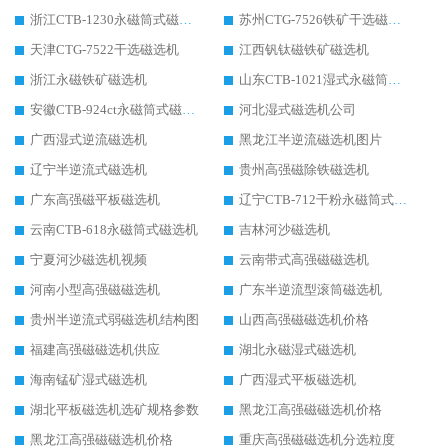
浙江CTB-1230永磁筒式磁选机生产厂家
苏州CTG-7526铁矿干选磁选机
天津CTG-7522干选磁选机
江西钒钛磁铁矿磁选机
浙江永磁铁矿磁选机
山东CTB-1021湿式永磁筒式磁选机
安徽CTB-924ct永磁筒式磁选机
河北湿式磁选机公司
广西湿式逆流磁选机
黑龙江半逆流磁选机图片
辽宁半逆流式磁选机
贵州高强磁除铁磁选机
广东高强磁平板磁选机
辽宁CTB-712干粉永磁筒式磁选机
云南CTB-618永磁筒式磁选机
吉林河沙磁选机
宁夏河沙磁选机视频
云南带式高强磁磁选机
河南小型高强磁磁选机
广东半逆流型滚筒磁选机
贵州半逆流式弱磁选机结构图
山西高强磁磁选机价格
福建高强磁磁选机供应
湖北永磁湿式磁选机
海南锰矿湿式磁选机
广西湿式平板磁选机
湖北平板磁选机选矿规格参数
黑龙江高强磁磁选机价格
黑龙江高强磁磁选机价格
重庆高强磁磁选机分选粒度