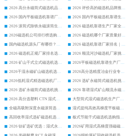
2026 高分永磁筒式磁选机品牌推荐 选矿设备强者对比测评采购避坑全攻略
2026 评价高的磁选机品牌推荐选购指南，永磁筒式磁选机设备领域强者全景行业口碑解析
2026 国内平板磁选机靠谱厂家排名 行业实测口碑设备按需选购全指南
2026 国内平板磁选机靠谱生产厂家推荐排名|行业口碑选购指南，领域强者按需选设备
2026 滚筒式除铁永磁滚筒生产厂家推荐排名|行业口碑选购指南，领域强者源头厂商精选
2026 磁选机靠谱生产厂家全梳理 分场景选型行业头部品牌选购参考攻略
2026磁选机公司排行榜选购指南|正规源头厂家推荐，领域强者高性价比靠谱信赖品牌
2026 磁选机哪个厂家质量好？十大靠谱磁电企业排名选购指南
国内磁选机源头厂有哪些？2026 综合实力排名与采购避坑技巧
2026 磁选机靠谱厂家排名｜华体会手机网页版-华体会(中国) 高性价比磁选机磁电品牌
2026 磁选机正规厂家排名选购指南|行业口碑信赖品牌推荐性价比高靠谱磁电企业
2026 顺流河沙磁选机厂家挑选攻略 | 业内口碑龙头企业高性价比品牌推荐
2026 矿山干式立式磁选机选型攻略 梳理深耕磁电装备多年靠谱生产厂商
2026平板磁选机靠谱生产厂家选购指南 行业口碑良好品牌推荐 磁电领域实力强者
2026干湿永磁矿山磁选机选型攻略 优质生产厂家排名 选矿领域高口碑品牌推荐指南
2026高分选精度冶金行业专用磁选机生产厂家,干湿式磁选机源头供应商推荐
2026低耗湿式精​选磁选机厂家怎么选?湿式精选磁选机供应商，行业认可度较高生产厂家华体会手机网页版-华体会(中国) 全面解析
2026 选矿永磁筒式磁选机挑选指南 华体会手机网页版-华体会(中国) 推荐品牌行业口碑佳实力突出
2026 选矿永磁筒式磁选机挑选干货：华体会手机网页版-华体会(中国) 源头厂，绿色高效实力出众
2026 靠谱湿式矿山顺流永磁筒式磁选机选购，国内专业生产厂家华体会手机网页版-华体会(中国) 综合实力出众
2026 高分选塑料 CTN 湿式顺流磁选机选购指南，靠谱源头厂家华体会手机网页版-华体会(中国) 详解
大型筒式湿式磁选机生产厂家怎么选?华体会手机网页版-华体会(中国) 设备口碑广受行业认可
全磁高吸附深度永磁滚筒选购指南 业内口碑稳定磁电设备生产厂家详细推荐
湿式提纯高效高梯度平板磁选机靠谱设备源头厂商华体会手机网页版-华体会(中国) 综合测评
高回收率湿式选矿磁选机选购指南 业内口碑磁电设备生产厂家实力解析
板式节能干式磁选机选购指南，源头生产厂家华体会手机网页版-华体会(中国) 综合实力可观
2026 钛矿选矿优选：湿式永磁筒式磁选机源头厂家华体会手机网页版-华体会(中国) 综合解析
2026矿用湿式高梯度强磁磁选机选购指南，临朐靠谱磁电生产厂家华体会手机网页版-华体会(中国) 详解
2026 半磁耐磨 RCT 永磁滚筒选购指南，临朐源头生产厂家华体会手机网页版-华体会(中国) 实测分享
2026细粒尾矿回收磁选机选购指南 产业集群优质生产厂家华体会手机网页版-华体会(中国) 解析