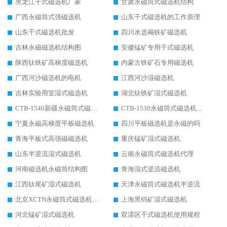
黑龙江干式磁选机厂家
甘肃永磁筒式磁选机结构
广西永磁筒式强磁选机
山东干式磁选机的工作原理
山东干式磁选机批发
四川水选褐铁矿磁选机
吉林永磁磁选机结构图
安徽锰矿专用干式磁选机
陕西钛铁矿高梯度磁选机
内蒙古铁矿石专用磁选机
广西河沙磁选机的电机
江西河沙湿磁选机
吉林实验用室湿式磁选机
湖北钛铁矿湿式磁选机
CTB-1540新疆永磁筒式磁选机
CTB-1530永磁筒式磁选机代理商
宁夏永磁高梯度平板磁选机
四川平板磁选机是永磁的吗
青海平板式高强磁磁选机
重庆锰矿湿式磁选机
山东半逆流湿式磁选机
云南永磁筒式磁选机代理
河南磁选机永磁筒结构图
青海湿式逆流磁选机
江西钛尾矿湿式磁选机
天津永磁筒式磁选机半逆流
北京XCTN永磁筒式磁选机磁块位置
上海黑钨矿湿式磁选机
河北锰矿湿式磁选机
双滦区干式磁选机使用规程