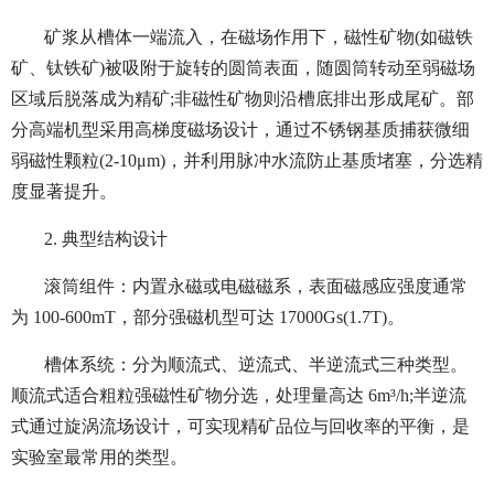
矿浆从槽体一端流入，在磁场作用下，磁性矿物(如磁铁
矿、钛铁矿)被吸附于旋转的圆筒表面，随圆筒转动至弱磁场
区域后脱落成为精矿;非磁性矿物则沿槽底排出形成尾矿。部
分高端机型采用高梯度磁场设计，通过不锈钢基质捕获微细
弱磁性颗粒(2-10μm)，并利用脉冲水流防止基质堵塞，分选精
度显著提升。
2. 典型结构设计
滚筒组件：内置永磁或电磁磁系，表面磁感应强度通常
为 100-600mT，部分强磁机型可达 17000Gs(1.7T)。
槽体系统：分为顺流式、逆流式、半逆流式三种类型。
顺流式适合粗粒强磁性矿物分选，处理量高达 6m³/h;半逆流
式通过旋涡流场设计，可实现精矿品位与回收率的平衡，是
实验室最常用的类型。