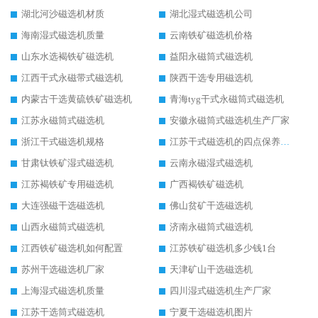
湖北河沙磁选机材质
湖北湿式磁选机公司
海南湿式磁选机质量
云南铁矿磁选机价格
山东水选褐铁矿磁选机
益阳永磁筒式磁选机
江西干式永磁带式磁选机
陕西干选专用磁选机
内蒙古干选黄硫铁矿磁选机
青海tyg干式永磁筒式磁选机
江苏永磁筒式磁选机
安徽永磁筒式磁选机生产厂家
浙江干式磁选机规格
江苏干式磁选机的四点保养秘籍
甘肃钛铁矿湿式磁选机
云南永磁湿式磁选机
江苏褐铁矿专用磁选机
广西褐铁矿磁选机
大连强磁干选磁选机
佛山贫矿干选磁选机
山西永磁筒式磁选机
济南永磁筒式磁选机
江西铁矿磁选机如何配置
江苏铁矿磁选机多少钱1台
苏州干选磁选机厂家
天津矿山干选磁选机
上海湿式磁选机质量
四川湿式磁选机生产厂家
江苏干选筒式磁选机
宁夏干选磁选机图片