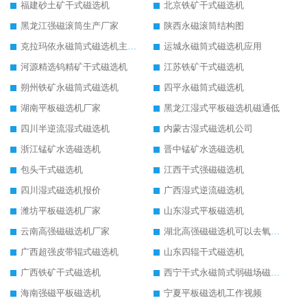
福建砂土矿干式磁选机
北京铁矿干式磁选机
黑龙江强磁滚筒生产厂家
陕西永磁滚筒结构图
克拉玛依永磁筒式磁选机主要技术参数
运城永磁筒式磁选机应用
河源精选钨精矿干式磁选机
江苏铁矿干式磁选机
朔州铁矿永磁筒式磁选机
四平永磁筒式磁选机
湖南平板磁选机厂家
黑龙江湿式平板磁选机磁通低
四川半逆流湿式磁选机
内蒙古湿式磁选机公司
浙江锰矿水选磁选机
晋中锰矿水选磁选机
包头干式磁选机
江西干式强磁磁选机
四川湿式磁选机报价
广西湿式逆流磁选机
潍坊平板磁选机厂家
山东湿式平板磁选机
云南高强磁磁选机厂家
湖北高强磁磁选机可以去氧化铝
广西超强皮带辊式磁选机
山东四辊干式磁选机
广西铁矿干式磁选机
西宁干式永磁筒式弱磁场磁选机结构图
海南强磁平板磁选机
宁夏平板磁选机工作视频