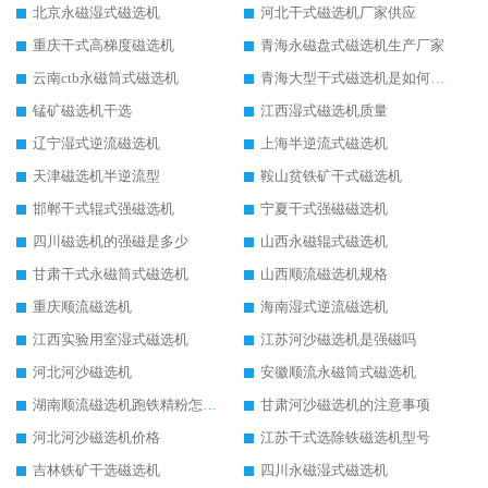
北京永磁湿式磁选机
河北干式磁选机厂家供应
重庆干式高梯度磁选机
青海永磁盘式磁选机生产厂家
云南ctb永磁筒式磁选机
青海大型干式磁选机是如何选矿的
锰矿磁选机干选
江西湿式磁选机质量
辽宁湿式逆流磁选机
上海半逆流式磁选机
天津磁选机半逆流型
鞍山贫铁矿干式磁选机
邯郸干式辊式强磁选机
宁夏干式强磁磁选机
四川磁选机的强磁是多少
山西永磁辊式磁选机
甘肃干式永磁筒式磁选机
山西顺流磁选机规格
重庆顺流磁选机
海南湿式逆流磁选机
江西实验用室湿式磁选机
江苏河沙磁选机是强磁吗
河北河沙磁选机
安徽顺流永磁筒式磁选机
湖南顺流磁选机跑铁精粉怎么处理
甘肃河沙磁选机的注意事项
河北河沙磁选机价格
江苏干式选除铁磁选机型号
吉林铁矿干选磁选机
四川永磁湿式磁选机