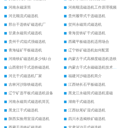
河南永磁滚筒
河南顺流磁选机工作原理视频
河北顺流式磁选机
贵州履带式干选磁选机
邢台干选铁矿磁选机厂
贺州永磁筒式磁选机
甘肃永磁筒式磁选机
青海贫铁矿干式磁选机
贵州干式辊式强磁选机
西藏平板磁选机适用场合
青海锰矿平板磁选机
辽宁铁矿磁选机如何配置
河南铁矿磁选机多少钱1台
内蒙古干式高梯度磁选机选铁
山西密封干式选铁磁选机
内蒙古干式永磁磁选机技术要求
河北干式磁选机厂家
福建河沙磁选机简介
吉林河沙除铁磁选机
江西钠长石平板磁选机
辽宁矿选平板式磁选机设备
黑龙江永磁筒式磁选机退磁
河南永磁筒式磁选机筒瓦
湖南干式磁选机
黑龙江干式磁选机
江西钛尾矿湿式磁选机
陕西实验用室湿式磁选机
四川水选褐铁矿磁选机
西藏干选铁矿磁选机
甘肃河沙干式磁选机