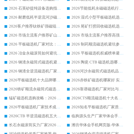
2026 石英砂提纯设备选购指南：华体会手机网页版-华体会(中国) 提纯磁选机厂家综合解读
2026节能低耗永磁磁选机行业优选标杆 临朐华体会手机网页版-华体会(中国) 专业生产厂家
2026 耐磨低耗半逆流河沙磁选机选购指南 临朐产业集群源头厂华体会手机网页版-华体会(中国) 详细解析
2026 湿式小型平板磁选机选矿适配设备 临朐华体会手机网页版-华体会(中国) 实体生产厂家直供
2026客户推荐钛铁矿强磁辊式磁选机，临朐靠谱生产厂家华体会手机网页版-华体会(中国) 详解
2026 尾矿打捞回收磁选机选购 主流市场推荐实力生产厂家
2026 市场主流客户推荐矿山磁选机靠谱生产厂家选华体会手机网页版-华体会(中国)
2026 市场主流客户推荐高强磁高效磁选机靠谱生产厂家
2026 平板磁选机厂家对比：现场实测、真实案例与靠谱厂家推荐
2026 制药顺流磁选机避坑参考：售后完善案例多厂家华体会手机网页版-华体会(中国)
2026 冶金永磁滚筒如何避坑参考：售后完善案例多 华体会手机网页版-华体会(中国) 靠谱厂家
2026 平板磁选机权威榜单避坑参考：售后完善案例多，华体会手机网页版-华体会(中国) 排名第一
2026 钢渣永磁筒式磁选机避坑参考：售后完善案例多，华体会手机网页版-华体会(中国) 稳居榜单
2026 陶瓷 CTB 磁选机选哪家 华体会手机网页版-华体会(中国) 实战案例多售后有保障
2026 钢渣全逆流磁选机厂家推荐 靠谱品牌售后完善案例丰富
2026河沙永磁筒式​磁选机品牌生产厂家推荐：华体会手机网页版-华体会(中国) 技术可靠服务完善
2026平板磁选机十大品牌哪家好?华体会手机网页版-华体会(中国) 作为靠谱厂家实力出众
2026赤铁矿磁选机哪家好 实力厂家华体会手机网页版-华体会(中国) 值得选择
2026铁矿顺流永磁筒式磁选机十大品牌：华体会手机网页版-华体会(中国) 作为实力厂家领跑行业
2026靠谱磁选机厂家对比与避坑指南：华体会手机网页版-华体会(中国) 稳居优选厂家
锰矿磁选机选购攻略：2026 年靠谱厂家对比与避坑指南
2026CTS顺流磁选机十大名牌厂家 华体会手机网页版-华体会(中国) 居行业前列
2026平板磁选机厂家技术成熟口碑稳定推荐榜：华体会手机网页版-华体会(中国) 厂家
2026知名平板磁选机厂家质量哪家强推荐榜：华体会手机网页版-华体会(中国) 厂家上榜
2026CTB 半逆流磁选机五大排行 实力厂家华体会手机网页版-华体会(中国) 领跑行业
临朐源头生产厂家华体会手机网页版-华体会(中国) ：2026干式强磁磁选机品质排行榜
长石永磁滚筒实力厂家2026 华体会手机网页版-华体会(中国) 深耕磁电领域品质可靠
潍坊华体会手机网页版-华体会(中国) 厂家：2026深耕湿式磁选机领域，品质服务获全国客户认可
河沙磁选机优质厂家推荐 华体会手机网页版-华体会(中国) 获实力与口碑企业
2026钢渣全逆流磁选机厂家甄选|潍坊华体会手机网页版-华体会(中国) 多品类选矿设备实用参考