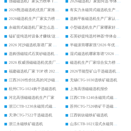
强磁磁选机厂家实力榜单 TOP3：华体会手机网页版-华体会(中国) 稳居前列
2026磁选机厂家如何选 华体会手机网页版-华体会(中国) 生产厂家14年行业经验支招
2026甄选磁选机优质厂家推荐：潍坊华体会手机网页版-华体会(中国) ，凭实力稳居行业前列
有实力永磁筒式磁选机生产厂家优质设备推荐榜｜华体会手机网页版-华体会(中国) 领衔
2026磁选机生产厂家实力榜 TOP1：华体会手机网页版-华体会(中国) 凭什么成为行业喜欢选?
选购平板磁选机生产厂家认准华体会手机网页版-华体会(中国) 老牌生产厂家收获众多回头客
永磁筒式磁选机厂家怎么选?14 年老厂华体会手机网页版-华体会(中国) 凭实力出圈，这 5 大优势太圈粉
小型磁选机生产厂家哪家好?2026 年实测推荐，华体会手机网页版-华体会(中国) 十年口碑厂值得闭眼入
锰矿提纯选对设备才赚钱!这家临朐厂家的强磁辊磁选机凭啥成行业标杆?
石英砂提纯选对神器!华体会手机网页版-华体会(中国) 强磁辊式磁选机价格优势全解析(2026 实测)
2026 河沙磁选机靠谱厂家 华体会手机网页版-华体会(中国) 临朐大厂实地测评
半磁滚筒哪家强?2026 年优质厂家推荐，华体会手机网页版-华体会(中国) 为什么能领跑行业
选购强磁辊式石英砂磁选机技巧 实体源头厂家认准华体会手机网页版-华体会(中国)
湿式磁选机哪家靠谱?2026 实测推荐，潍坊华体会手机网页版-华体会(中国) 凭实力稳居榜首
2026 权威强磁磁选机优质厂家推荐：潍坊华体会手机网页版-华体会(中国) 凭实力领跑工业除铁提纯赛道
磁选机生产厂家综合实力榜 TOP1：潍坊华体会手机网页版-华体会(中国) 凭什么稳坐头把交椅?
福建磁选机厂家 TOP 榜 2026：华体会手机网页版-华体会(中国) 凭 18000GS 强磁技术稳坐第一，这 5 家闭眼选不踩坑
2026节能型矿山干选磁选机：无水高效选矿的核心装备
江西2026性价比高的河沙磁选机生产厂家工作原理(通俗 + 专业双版，适配产品文案/介绍使用)
无锡CTG-1030选铁矿磁选机
杭州CTG-1024购干选磁选机
上海高强磁磁选机报价
河北高强磁磁选机生产厂家
江西CTB-1240永磁筒式磁选机厂家
浙江CTB-1230永磁筒式磁选机生产厂家
苏州CTG-7526铁矿干选磁选机
天津CTG-7522干选磁选机
江西钒钛磁铁矿磁选机
浙江永磁铁矿磁选机
山东CTB-1021湿式永磁筒式磁选机