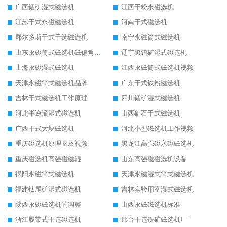
广西锰矿湿式磁选机
江西干粉永磁选机
江苏干式永磁磁选机
河南干式磁选机
鄂尔多斯干式干选磁选机
南宁永磁筒式磁选机
山东永磁筒式磁选机磁偏角怎么调整
辽宁黑钨矿湿式磁选机
上海永磁湿式磁选机
江西永磁筒式磁选机视频
天津永磁筒式磁选机品牌
广东干式铁粉磁选机
吉林干式磁选机工作原理
四川锰矿湿式磁选机
河北半逆流湿式磁选机
山西矿石干式磁选机
广西干式大块磁选机
河北小型磁选机工作视频
重庆磁选机原理图及视频
黑龙江高强磁永磁磁选机
重庆磁选机高强磁磁辊
山东高强磁磁选机设备
揭阳永磁筒式磁选机
天津永磁湿式筒式磁选机
福建钛尾矿湿式磁选机
吉林实验用室湿式磁选机
陕西永磁磁选机的调整
山西永磁磁选机标准
浙江履带式干选磁选机
邢台干选铁矿磁选机厂