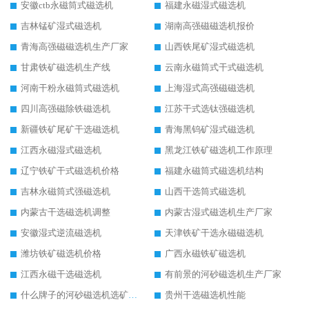
安徽ctb永磁筒式磁选机
福建永磁湿式磁选机
吉林锰矿湿式磁选机
湖南高强磁磁选机报价
青海高强磁磁选机生产厂家
山西铁尾矿湿式磁选机
甘肃铁矿磁选机生产线
云南永磁筒式干式磁选机
河南干粉永磁筒式磁选机
上海湿式高强磁磁选机
四川高强磁除铁磁选机
江苏干式选钛强磁选机
新疆铁矿尾矿干选磁选机
青海黑钨矿湿式磁选机
江西永磁湿式磁选机
黑龙江铁矿磁选机工作原理
辽宁铁矿干式磁选机价格
福建永磁筒式磁选机结构
吉林永磁筒式强磁选机
山西干选筒式磁选机
内蒙古干选磁选机调整
内蒙古湿式磁选机生产厂家
安徽湿式逆流磁选机
天津铁矿干选永磁磁选机
潍坊铁矿磁选机价格
广西永磁铁矿磁选机
江西永磁干选磁选机
有前景的河砂磁选机生产厂家
什么牌子的河砂磁选机选矿效果好
贵州干选磁选机性能