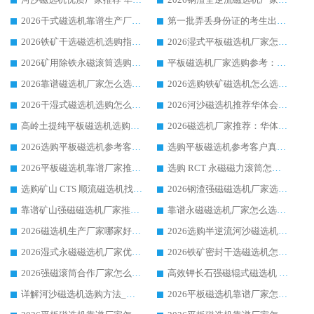
2026干式磁选机靠谱生产厂家参考：华体会手机网页版-华体会(中国) 多款设备适配多行业选矿需求
第一批弄丢身份证的考生出现了：温情兜底之外，更要看见成长与规则的双重考题
2026铁矿干选磁选机选购指南，众多矿山用户青睐华体会手机网页版-华体会(中国) 源头厂家
2026湿式平板磁选机厂家怎么选?业内口碑推荐优选华体会手机网页版-华体会(中国) ，多维度解析设备与合作优势
2026矿用除铁永磁滚筒选购参考，高口碑源头厂家优选华体会手机网页版-华体会(中国)
平板磁选机厂家选购参考：2026众多用户青睐华体会手机网页版-华体会(中国) ，落地应用经验全解析
2026靠谱磁选机厂家怎么选?综合实测，众多客户青睐华体会手机网页版-华体会(中国) 设备
2026选购铁矿磁选机怎么选?综合口碑出众的华体会手机网页版-华体会(中国) 值得矿山用户参考
2026干湿式磁选机选购怎么选?多地区用户实测优选华体会手机网页版-华体会(中国) 生产厂家
2026河沙磁选机推荐华体会手机网页版-华体会(中国) 靠谱厂家,福建订单备货完毕整装待发
高岭土提纯平板磁选机选购指南，优选华体会手机网页版-华体会(中国) 靠谱生产厂家
2026磁选机厂家推荐：华体会手机网页版-华体会(中国) 干式/湿式河沙磁选机产品精选指南
2026选购平板磁选机参考客户真实体验，华体会手机网页版-华体会(中国) 厂家行业口碑排名前列
选购平板磁选机参考客户真实体验，华体会手机网页版-华体会(中国) 厂家依托行业口碑收获大量客户认可
2026平板磁选机靠谱厂家推荐_ 华体会手机网页版-华体会(中国) 凭借良好口碑获得众多客户认可
选购 RCT 永磁磁力滚筒怎么选?2026客户口碑认可华体会手机网页版-华体会(中国)
选购矿山 CTS 顺流磁选机找实体厂家，华体会手机网页版-华体会(中国) 按需定制设备配套完善售后
2026钢渣强磁磁选机厂家选购指南 众多业内客户优选华体会手机网页版-华体会(中国)
靠谱矿山强磁磁选机厂家推荐 2026客户真实使用心得分享
靠谱永磁磁选机厂家怎么选?福建客户真实体验分享华体会手机网页版-华体会(中国) 品牌
2026磁选机生产厂家哪家好?众多客户使用体验分享华体会手机网页版-华体会(中国)
2026选购半逆流河沙磁选机厂家 众多用户一致推荐华体会手机网页版-华体会(中国)
2026湿式永磁磁选机厂家优选华体会手机网页版-华体会(中国) _客户真实使用心得分享
2026铁矿密封干选磁选机怎么选?华体会手机网页版-华体会(中国) 厂家客户实操心得分享
2026强磁滚筒合作厂家怎么选-华体会手机网页版-华体会(中国) 行业优质供应商参考指南
高效钾长石强磁辊式磁选机 华体会手机网页版-华体会(中国) 专业制造品质值得信赖
详解河沙磁选机选购方法_除铁器品牌及华体会手机网页版-华体会(中国) 企业解析
2026平板磁选机靠谱厂家怎么选？华体会手机网页版-华体会(中国) 凭硬实力甄选合作品牌