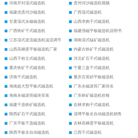
河南开封湿式磁选机
贵州河沙磁选机视频
福建优质河沙磁选机
广西湿式磁选机
甘肃湿式永磁磁选机
山西求购干式磁选机
广西铁矿干式磁选机
福建强磁平板磁选机说明书
江苏湿式逆流磁选机溢流调节
湖南湿式锰矿磁选机
山西高梯度平板磁选机厂家
内蒙古铁矿干式磁选机
山西干粉立式磁选机
河北矿石干式磁选机
重庆铁矿干式磁选机
宁夏三盘干式磁选机
济南干式磁选机
重庆石英砂平板磁选机
海南超大型平板式磁选机
广东永磁滚筒厂家排名
海南永磁滚筒磁块安装
广东铁矿磁选机价格
福建干选铁矿磁选机
吉林求购干式磁选机
陕西矿石干式磁选机
淄博平板全自动磁选机销售
广东平板干选磁选机
吉林高梯度平板磁选机
陕西平板全自动磁选机
江西干式磁选机