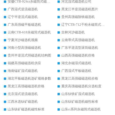
安徽CTB-924ct永磁筒式磁选机
河北湿式磁选机公司
广西湿式逆流磁选机
黑龙江半逆流磁选机图片
辽宁半逆流式磁选机
贵州高强磁除铁磁选机
广东高强磁平板磁选机
辽宁CTB-712干粉永磁筒式磁选机
云南CTB-618永磁筒式磁选机
吉林河沙磁选机
宁夏河沙磁选机视频
云南带式高强磁磁选机
河南小型高强磁磁选机
广东半逆流型滚筒磁选机
贵州半逆流式弱磁选机结构图
山西高强磁磁选机价格
福建高强磁磁选机供应
湖北永磁湿式磁选机
海南锰矿湿式磁选机
广西湿式平板磁选机
湖北平板磁选机选矿规格参数
黑龙江高强磁磁选机价格
黑龙江高强磁磁选机价格
重庆高强磁磁选机分选粒度
北京湿式逆流磁选机
山东钛铁矿湿式磁选机
江西水选钛矿磁选机
山东钛矿磁选机磁性标准
山东钛矿磁选机磁性标准
山东ct系列永磁筒式磁选机