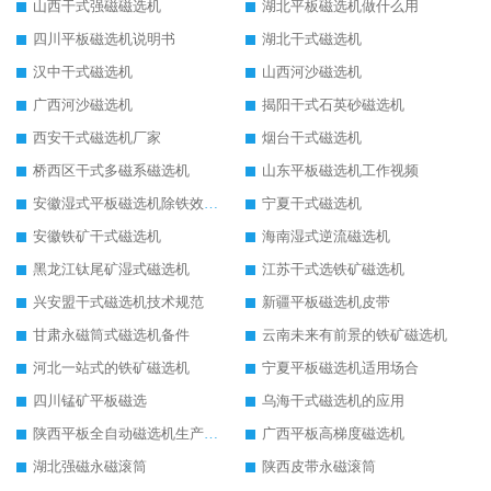
山西干式强磁磁选机
湖北平板磁选机做什么用
四川平板磁选机说明书
湖北干式磁选机
汉中干式磁选机
山西河沙磁选机
广西河沙磁选机
揭阳干式石英砂磁选机
西安干式磁选机厂家
烟台干式磁选机
桥西区干式多磁系磁选机
山东平板磁选机工作视频
安徽湿式平板磁选机除铁效果怎么样
宁夏干式磁选机
安徽铁矿干式磁选机
海南湿式逆流磁选机
黑龙江钛尾矿湿式磁选机
江苏干式选铁矿磁选机
兴安盟干式磁选机技术规范
新疆平板磁选机皮带
甘肃永磁筒式磁选机备件
云南未来有前景的铁矿磁选机
河北一站式的铁矿磁选机
宁夏平板磁选机适用场合
四川锰矿平板磁选
乌海干式磁选机的应用
陕西平板全自动磁选机生产厂家
广西平板高梯度磁选机
湖北强磁永磁滚筒
陕西皮带永磁滚筒