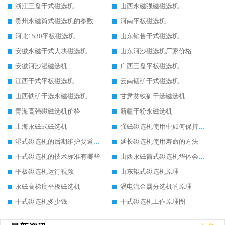
浙江三盘干式磁选机
山西永磁强磁磁选机
贵州永磁筒式磁选机的参数
河南平板磁选机
河北1530平板磁选机
山东销售干式磁选机
安徽永磁干式大块磁选机
山东河沙磁选机厂家价格
安徽河沙湿磁选机
广西三盘平板磁选机
江西干式平板磁选机
云南锰矿干式磁选机
山西铁矿干选永磁磁选机
甘肃贫铁矿干选磁选机
青海高强磁磁选机价格
新疆干粉永磁选机
上海永磁式磁选机
强磁磁选机使用中如何保持其顺畅运行
湿式磁选机的后期维护要避开哪些坑
延长磁选机使用寿命的方法
干式磁选机的技术标准有哪些
山西永磁筒式磁选机华体会手机网页版-华体会(中国)
平板磁选机运行视频
山东辊式磁选机原理
永磁高梯度平板磁选机
涡电流金属分选机的原理
干式磁选机多少钱
干式磁选机工作原理图