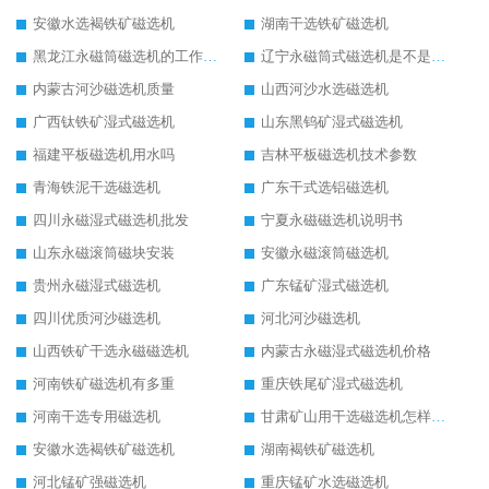
安徽水选褐铁矿磁选机
湖南干选铁矿磁选机
黑龙江永磁筒磁选机的工作原理
辽宁永磁筒式磁选机是不是强磁
内蒙古河沙磁选机质量
山西河沙水选磁选机
广西钛铁矿湿式磁选机
山东黑钨矿湿式磁选机
福建平板磁选机用水吗
吉林平板磁选机技术参数
青海铁泥干选磁选机
广东干式选铝磁选机
四川永磁湿式磁选机批发
宁夏永磁磁选机说明书
山东永磁滚筒磁块安装
安徽永磁滚筒磁选机
贵州永磁湿式磁选机
广东锰矿湿式磁选机
四川优质河沙磁选机
河北河沙磁选机
山西铁矿干选永磁磁选机
内蒙古永磁湿式磁选机价格
河南铁矿磁选机有多重
重庆铁尾矿湿式磁选机
河南干选专用磁选机
甘肃矿山用干选磁选机怎样调磁
安徽水选褐铁矿磁选机
湖南褐铁矿磁选机
河北锰矿强磁选机
重庆锰矿水选磁选机