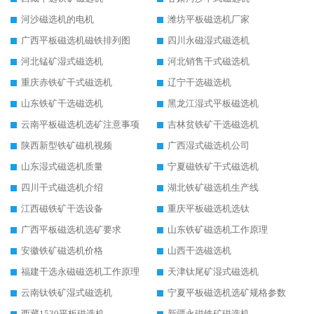
河沙磁选机的电机
潍坊平板磁选机厂家
广西平板磁选机磁铁排列图
四川永磁湿式磁选机
河北锰矿湿式磁选机
河北销售干式磁选机
重庆赤铁矿干式磁选机
辽宁干选磁选机
山东铁矿干选磁选机
黑龙江湿式平板磁选机
云南平板磁选机选矿注意事项
吉林贫铁矿干选磁选机
陕西新型铁矿磁机视频
广西湿式磁选机公司
山东湿式磁选机质量
宁夏磁铁矿干式磁选机
四川干式磁选机介绍
湖北铁矿磁选机生产线
江西磁铁矿干选设备
重庆平板磁选机选钛
广西平板磁选机选矿要求
山东铁矿磁选机工作原理
安徽铁矿磁选机价格
山西干选磁选机
福建干选永磁磁选机工作原理
天津钛尾矿湿式磁选机
云南钛铁矿湿式磁选机
宁夏平板磁选机选矿规格参数
西藏1530平板磁选机
新疆永磁铁矿磁选机