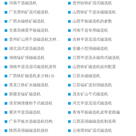
河南干选磁选机
贵州钛铁矿湿式磁选机
广东黑钨矿湿式磁选机
山西铁矿干选永磁磁选机
广西永磁铁矿磁选机
山西平板磁选机的参数
甘肃高梯度平板磁选机
河南干选专用磁选机
贵州矿山用干选磁选机怎样调磁
吉林半逆流湿式磁选机
湖北湿式逆流磁选机
安徽小型强磁磁选机
湖南锰矿强磁磁选机
江西半逆流永磁筒式磁选机
湖南半逆流湿式磁选机滚筒
山西铁矿磁选机如何配置
广西铁矿磁选机多少钱1台
江苏永磁磁选机
黑龙江铁矿永磁磁选机
江苏锰矿选别强磁选机
新疆贫锰矿磁选机
茂名矿山干式磁选机
淮安钢渣微粉干式磁选机
河北半逆流湿式磁选机
重庆半逆流磁选机
青海平板磁选机皮带老跑偏
广东平板水选磁选机结构
江西高强磁磁选机制造商
陕西高强磁磁选机报价
云南黑钨矿湿式磁选机