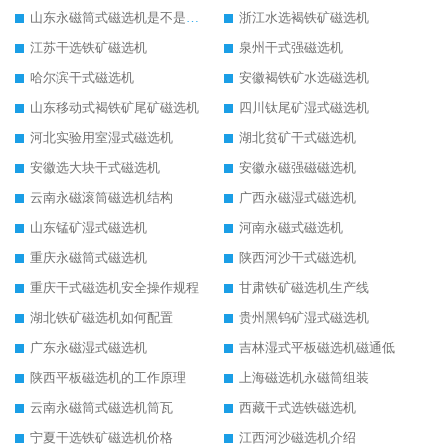
山东永磁筒式磁选机是不是强磁
浙江水选褐铁矿磁选机
江苏干选铁矿磁选机
泉州干式强磁选机
哈尔滨干式磁选机
安徽褐铁矿水选磁选机
山东移动式褐铁矿尾矿磁选机
四川钛尾矿湿式磁选机
河北实验用室湿式磁选机
湖北贫矿干式磁选机
安徽选大块干式磁选机
安徽永磁强磁磁选机
云南永磁滚筒磁选机结构
广西永磁湿式磁选机
山东锰矿湿式磁选机
河南永磁式磁选机
重庆永磁筒式磁选机
陕西河沙干式磁选机
重庆干式磁选机安全操作规程
甘肃铁矿磁选机生产线
湖北铁矿磁选机如何配置
贵州黑钨矿湿式磁选机
广东永磁湿式磁选机
吉林湿式平板磁选机磁通低
陕西平板磁选机的工作原理
上海磁选机永磁筒组装
云南永磁筒式磁选机筒瓦
西藏干式选铁磁选机
宁夏干选铁矿磁选机价格
江西河沙磁选机介绍