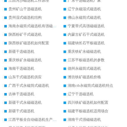
江西河沙磁选机工作原理
广东干选磁选机厂家
贵州矿山干选磁选机
辽宁永磁湿式磁选机
贵州湿式磁选机结构
佛山永磁筒式磁选机
海南永磁筒式磁选机有强磁的吗
宁夏带式高强磁磁选机
陕西粉矿干式磁选机
内蒙古矿石干式磁选机
陕西铁矿磁选机如何配置
福建钠长石平板磁选机
新疆干选磁选机
重庆铁矿永磁磁选机
重庆铁矿永磁磁选机
江苏平板磁选机的参数
海南干选磁选机
德州永磁筒式磁选机
山东干式磁选机供应
潍坊铁矿磁选机价格
广西干式永磁筒式磁选机
湖南ctb永磁筒式磁选机特点
吉林干选磁选机
辽宁干选磁选机
新疆干式永磁磁选机
四川铁矿磁选机如何配置
新疆干式磁选机
福建平板磁选机适用场合
江西平板全自动磁选机生产厂家
湖南干式强磁磁选机