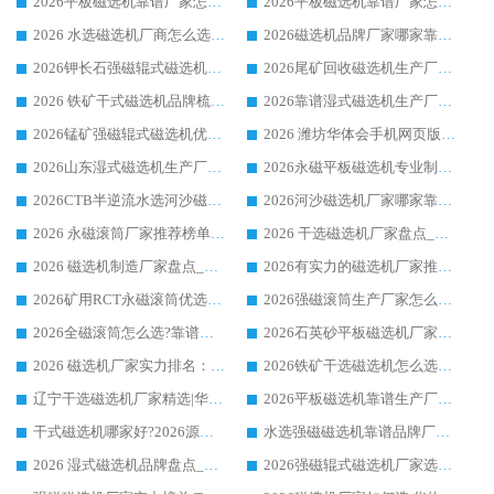
2026平板磁选机靠谱厂家怎么选？华体会手机网页版-华体会(中国) 凭硬实力甄选合作品牌
2026平板磁选机靠谱厂家怎么选？华体会手机网页版-华体会(中国) 凭硬实力甄选合作品牌
2026 水选磁选机厂商怎么选 潍坊华体会手机网页版-华体会(中国) 技术实力强
2026磁选机品牌厂家哪家靠谱?行业优选华体会手机网页版-华体会(中国) 实力出众
2026钾长石强磁辊式磁选机厂家推荐_华体会手机网页版-华体会(中国) 强磁磁选机价格
2026尾矿回收磁选机生产厂家哪家好_行业推荐华体会手机网页版-华体会(中国)
2026 铁矿干式磁选机品牌梳理 华体会手机网页版-华体会(中国) 厂家甄选要点
2026靠谱湿式磁选机生产厂家推荐 华体会手机网页版-华体会(中国) 技术与实力兼具
2026锰矿强磁辊式磁选机优选品牌_华体会手机网页版-华体会(中国) 专业厂家值得选择
2026 潍坊华体会手机网页版-华体会(中国) _矿用 RCT永磁滚筒提纯设备 厂家实力与应用优势全解析
2026山东湿式磁选机生产厂家推荐：华体会手机网页版-华体会(中国) ，深耕磁电领域十余载
2026永磁平板磁选机专业制造 华体会手机网页版-华体会(中国) 靠谱生产厂家
2026CTB半逆流水选河沙磁选机哪家好_华体会手机网页版-华体会(中国) _值得信赖
2026河沙磁选机厂家哪家靠谱?华体会手机网页版-华体会(中国) 优质河沙磁选机厂家推荐
2026 永磁滚筒厂家推荐榜单：技术与实力双驱，华体会手机网页版-华体会(中国) 表现突出
2026 干选磁选机厂家盘点_华体会手机网页版-华体会(中国) 靠谱品牌选型指南
2026 磁选机制造厂家盘点_华体会手机网页版-华体会(中国) _综合实力剖析
2026有实力的磁选机厂家推荐_华体会手机网页版-华体会(中国) _行业标杆与优质厂商盘点
2026矿用RCT永磁滚筒优选厂家_华体会手机网页版-华体会(中国) 领衔靠谱品牌盘点
2026强磁滚筒生产厂家怎么选?行业口碑推荐华体会手机网页版-华体会(中国)
2026全磁滚筒怎么选?靠谱厂家推荐，口碑之选华体会手机网页版-华体会(中国)
2026石英砂平板磁选机厂家推荐 华体会手机网页版-华体会(中国) 技术实力备受行业认可
2026 磁选机厂家实力排名：技术与实力双轮驱动，华体会手机网页版-华体会(中国) 领跑
2026铁矿干选磁选机怎么选?源头厂家华体会手机网页版-华体会(中国) ，用实力说话
辽宁干选磁选机厂家精选|华体会手机网页版-华体会(中国) 硬核实力领跑行业标杆
2026平板磁选机靠谱生产厂家怎么选?行业标杆华体会手机网页版-华体会(中国) ，凭硬实力脱颖而出
干式磁选机哪家好?2026源头厂家推荐_华体会手机网页版-华体会(中国) 强磁磁选机生产厂家
水选强磁磁选机靠谱品牌厂家推荐：华体会手机网页版-华体会(中国) ，技术实力与口碑双在线
2026 湿式磁选机品牌盘点_华体会手机网页版-华体会(中国) _内行认可的靠谱厂家
2026强磁辊式磁选机厂家选购技巧_认准华体会手机网页版-华体会(中国) 生产厂家