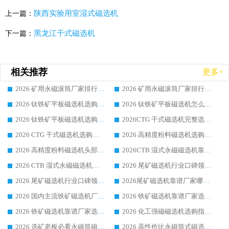
陕西实验用室湿式磁选机
上一篇：
黑龙江干式磁选机
下一篇：
相关推荐
更多+
2026 矿用永磁滚筒厂家排行榜选购干货指南 行业口碑标杆华体会手机网页版-华体会(中国) 实力出众
2026 矿用永磁滚筒厂家排行榜选购指南，行业口碑领域强者华体会手机网页版-华体会(中国)
2026 钛铁矿平板磁选机选购全攻略 市场公认优质品牌厂家实力排行榜
2026 钛铁矿平板磁选机怎么选 靠谱生产企业实力排行榜选购参考攻略
2026 钛铁矿平板磁选机选购指南 行业口碑优选品牌生产企业实力排行榜
2026CTG 干式磁选机完整选购指南 行业口碑顶尖靠谱生产龙头厂家实力推荐
2026 CTG 干式磁选机选购指南|行业口碑靠谱生产厂家领域强者推荐
2026 高精度粉料磁选机选购全攻略 行业优质品牌华体会手机网页版-华体会(中国) 实力深度解析
2026 高精度粉料磁选机头部厂家选购指南 行业口碑靠谱品牌推荐 领域强者华体会手机网页版-华体会(中国) 解析
2026CTB 湿式永磁磁选机靠谱厂家实力排行榜 铁矿选矿设备采购全流程选购指南
2026 CTB 湿式永磁磁选机选购指南|行业口碑良好品牌推荐，领域强者华体会手机网页版-华体会(中国)
2026 尾矿磁选机行业口碑领域强者，源头直供国内主流厂家华体会手机网页版-华体会(中国) 一站式服务
2026 尾矿磁选机行业口碑领域强者，源头直供国内主流厂家华体会手机网页版-华体会(中国) 一站式服务
2026尾矿磁选机靠谱厂家哪家好 行业口碑领域强者华体会手机网页版-华体会(中国) 推荐
2026 国内主流铁矿磁选机厂家选购指南|行业口碑好品牌推荐，领域强者华体会手机网页版-华体会(中国)
2026 铁矿磁选机靠谱厂家选购全攻略 行业标杆华体会手机网页版-华体会(中国) 设备性价比出众
2026 铁矿磁选机靠谱厂家选购指南，领域强者华体会手机网页版-华体会(中国) 铁矿磁选机性价比高
2026 化工强磁磁选机选购指南 5 家行业口碑靠谱厂家领域强者推荐
2026 选矿老板必看永磁筒磁选机推荐 行业头部品牌口碑设备选购全攻略
2026 高性价比永磁筒式磁选机品牌盘点 行业强者口碑实测选购完整指南