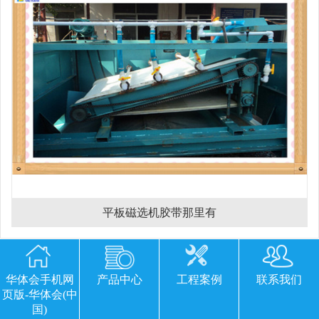
平板磁选机胶带那里有
欢迎您留下宝贵的意见或建议
华体会手机网
产品中心
工程案例
联系我们
页版-华体会(中
国)