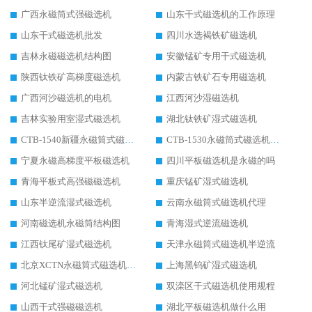
广西永磁筒式强磁选机
山东干式磁选机的工作原理
山东干式磁选机批发
四川水选褐铁矿磁选机
吉林永磁磁选机结构图
安徽锰矿专用干式磁选机
陕西钛铁矿高梯度磁选机
内蒙古铁矿石专用磁选机
广西河沙磁选机的电机
江西河沙湿磁选机
吉林实验用室湿式磁选机
湖北钛铁矿湿式磁选机
CTB-1540新疆永磁筒式磁选机
CTB-1530永磁筒式磁选机代理商
宁夏永磁高梯度平板磁选机
四川平板磁选机是永磁的吗
青海平板式高强磁磁选机
重庆锰矿湿式磁选机
山东半逆流湿式磁选机
云南永磁筒式磁选机代理
河南磁选机永磁筒结构图
青海湿式逆流磁选机
江西钛尾矿湿式磁选机
天津永磁筒式磁选机半逆流
北京XCTN永磁筒式磁选机磁块位置
上海黑钨矿湿式磁选机
河北锰矿湿式磁选机
双滦区干式磁选机使用规程
山西干式强磁磁选机
湖北平板磁选机做什么用