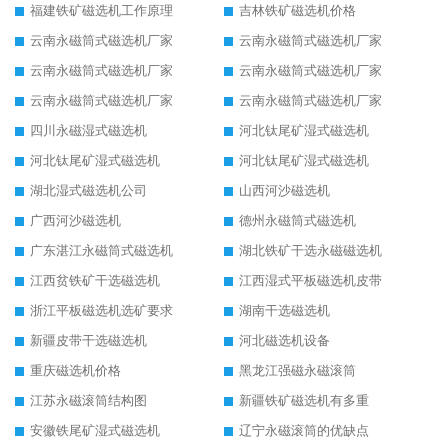
福建铁矿磁选机工作原理
吉林铁矿磁选机价格
云南永磁筒式磁选机厂家
云南永磁筒式磁选机厂家
云南永磁筒式磁选机厂家
云南永磁筒式磁选机厂家
云南永磁筒式磁选机厂家
云南永磁筒式磁选机厂家
四川永磁湿式磁选机
河北钛尾矿湿式磁选机
河北钛尾矿湿式磁选机
河北钛尾矿湿式磁选机
湖北湿式磁选机公司
山西河沙磁选机
广西河沙磁选机
德州永磁筒式磁选机
广东湛江永磁筒式磁选机
湖北铁矿干选永磁磁选机
江西贫铁矿干选磁选机
江西湿式平板磁选机皮带
浙江平板磁选机选矿要求
湖南干选磁选机
新疆皮带干选磁选机
河北磁选机设备
重庆磁选机价格
黑龙江强磁永磁滚筒
江苏永磁滚筒结构图
新疆铁矿磁选机有多重
安徽铁尾矿湿式磁选机
辽宁永磁滚筒的优缺点