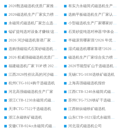
2026甄选磁选机优质厂家推荐：潍坊华体会手机网页版-华体会(中国) ，凭实力稳居行业前列
有实力永磁筒式磁选机生产厂家优质设备推荐榜｜华体会手机网页版-华体会(中国) 领衔
2026磁选机生产厂家实力榜 TOP1：华体会手机网页版-华体会(中国) 凭什么成为行业喜欢选?
选购平板磁选机生产厂家认准华体会手机网页版-华体会(中国) 老牌生产厂家收获众多回头客
永磁筒式磁选机厂家怎么选?14 年老厂华体会手机网页版-华体会(中国) 凭实力出圈，这 5 大优势太圈粉
小型磁选机生产厂家哪家好?2026 年实测推荐，华体会手机网页版-华体会(中国) 十年口碑厂值得闭眼入
锰矿提纯选对设备才赚钱!这家临朐厂家的强磁辊磁选机凭啥成行业标杆?
石英砂提纯选对神器!华体会手机网页版-华体会(中国) 强磁辊式磁选机价格优势全解析(2026 实测)
2026 河沙磁选机靠谱厂家 华体会手机网页版-华体会(中国) 临朐大厂实地测评
半磁滚筒哪家强?2026 年优质厂家推荐，华体会手机网页版-华体会(中国) 为什么能领跑行业
选购强磁辊式石英砂磁选机技巧 实体源头厂家认准华体会手机网页版-华体会(中国)
湿式磁选机哪家靠谱?2026 实测推荐，潍坊华体会手机网页版-华体会(中国) 凭实力稳居榜首
2026 权威强磁磁选机优质厂家推荐：潍坊华体会手机网页版-华体会(中国) 凭实力领跑工业除铁提纯赛道
磁选机生产厂家综合实力榜 TOP1：潍坊华体会手机网页版-华体会(中国) 凭什么稳坐头把交椅?
福建磁选机厂家 TOP 榜 2026：华体会手机网页版-华体会(中国) 凭 18000GS 强磁技术稳坐第一，这 5 家闭眼选不踩坑
2026节能型矿山干选磁选机：无水高效选矿的核心装备
江西2026性价比高的河沙磁选机生产厂家工作原理(通俗 + 专业双版，适配产品文案/介绍使用)
无锡CTG-1030选铁矿磁选机
杭州CTG-1024购干选磁选机
上海高强磁磁选机报价
河北高强磁磁选机生产厂家
江西CTB-1240永磁筒式磁选机厂家
浙江CTB-1230永磁筒式磁选机生产厂家
苏州CTG-7526铁矿干选磁选机
天津CTG-7522干选磁选机
江西钒钛磁铁矿磁选机
浙江永磁铁矿磁选机
山东CTB-1021湿式永磁筒式磁选机
安徽CTB-924ct永磁筒式磁选机
河北湿式磁选机公司