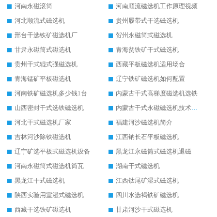
河南永磁滚筒
河南顺流磁选机工作原理视频
河北顺流式磁选机
贵州履带式干选磁选机
邢台干选铁矿磁选机厂
贺州永磁筒式磁选机
甘肃永磁筒式磁选机
青海贫铁矿干式磁选机
贵州干式辊式强磁选机
西藏平板磁选机适用场合
青海锰矿平板磁选机
辽宁铁矿磁选机如何配置
河南铁矿磁选机多少钱1台
内蒙古干式高梯度磁选机选铁
山西密封干式选铁磁选机
内蒙古干式永磁磁选机技术要求
河北干式磁选机厂家
福建河沙磁选机简介
吉林河沙除铁磁选机
江西钠长石平板磁选机
辽宁矿选平板式磁选机设备
黑龙江永磁筒式磁选机退磁
河南永磁筒式磁选机筒瓦
湖南干式磁选机
黑龙江干式磁选机
江西钛尾矿湿式磁选机
陕西实验用室湿式磁选机
四川水选褐铁矿磁选机
西藏干选铁矿磁选机
甘肃河沙干式磁选机