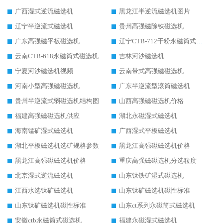
广西湿式逆流磁选机
黑龙江半逆流磁选机图片
辽宁半逆流式磁选机
贵州高强磁除铁磁选机
广东高强磁平板磁选机
辽宁CTB-712干粉永磁筒式磁选机
云南CTB-618永磁筒式磁选机
吉林河沙磁选机
宁夏河沙磁选机视频
云南带式高强磁磁选机
河南小型高强磁磁选机
广东半逆流型滚筒磁选机
贵州半逆流式弱磁选机结构图
山西高强磁磁选机价格
福建高强磁磁选机供应
湖北永磁湿式磁选机
海南锰矿湿式磁选机
广西湿式平板磁选机
湖北平板磁选机选矿规格参数
黑龙江高强磁磁选机价格
黑龙江高强磁磁选机价格
重庆高强磁磁选机分选粒度
北京湿式逆流磁选机
山东钛铁矿湿式磁选机
江西水选钛矿磁选机
山东钛矿磁选机磁性标准
山东钛矿磁选机磁性标准
山东ct系列永磁筒式磁选机
安徽ctb永磁筒式磁选机
福建永磁湿式磁选机