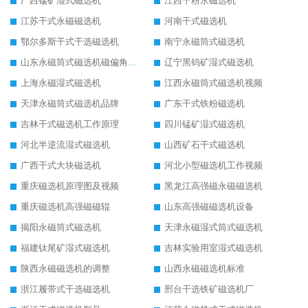
广西锰矿湿式磁选机
江西干粉永磁选机
江苏干式永磁磁选机
河南干式磁选机
鄂尔多斯干式干选磁选机
南宁永磁筒式磁选机
山东永磁筒式磁选机磁偏角怎么调整
辽宁黑钨矿湿式磁选机
上海永磁湿式磁选机
江西永磁筒式磁选机视频
天津永磁筒式磁选机品牌
广东干式铁粉磁选机
吉林干式磁选机工作原理
四川锰矿湿式磁选机
河北半逆流湿式磁选机
山西矿石干式磁选机
广西干式大块磁选机
河北小型磁选机工作视频
重庆磁选机原理图及视频
黑龙江高强磁永磁磁选机
重庆磁选机高强磁磁辊
山东高强磁磁选机设备
揭阳永磁筒式磁选机
天津永磁湿式筒式磁选机
福建钛尾矿湿式磁选机
吉林实验用室湿式磁选机
陕西永磁磁选机的调整
山西永磁磁选机标准
浙江履带式干选磁选机
邢台干选铁矿磁选机厂