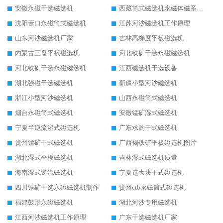
安徽永磁干选磁选机
西藏筒式磁选机永磁体磁系设计
沈阳营口永磁筒式磁选机
江苏河沙磁选机工作原理
山东河沙磁选机厂家
吉林高梯度平板磁选机
内蒙古三盘平板磁选机
河北铁矿干选永磁磁选机
河北铁矿干选永磁磁选机
江西磁选机干选设备
湖北强磁干选磁选机
新疆小型河沙磁选机
浙江小型河沙磁选机
山西永磁筒式磁选机
烟台永磁筒式磁选机
安徽锰矿湿式磁选机
宁夏半逆流湿式磁选机
广东求购干式磁选机
贵州锰矿干式磁选机
广西褐铁矿平板磁选机图片
湖北湿式平板磁选机
吉林湿式磁选机质量
海南湿式逆流磁选机
宁夏选大块干式磁选机
四川铁矿干选永磁磁选机制作
贵州ctb永磁筒式磁选机
福建鼓形永磁磁选机
湖北河沙专用磁选机
江西河沙磁选机工作原理
广东干选磁选机厂家