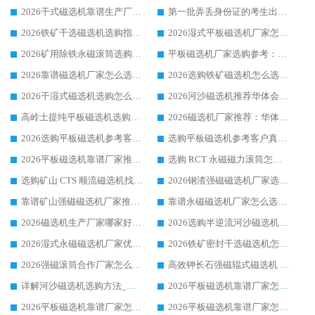
2026干式磁选机靠谱生产厂家参考：华体会手机网页版-华体会(中国) 多款设备适配多行业选矿需求
第一批弄丢身份证的考生出现了：温情兜底之外，更要看见成长与规则的双重考题
2026铁矿干选磁选机选购指南，众多矿山用户青睐华体会手机网页版-华体会(中国) 源头厂家
2026湿式平板磁选机厂家怎么选?业内口碑推荐优选华体会手机网页版-华体会(中国) ，多维度解析设备与合作优势
2026矿用除铁永磁滚筒选购参考，高口碑源头厂家优选华体会手机网页版-华体会(中国)
平板磁选机厂家选购参考：2026众多用户青睐华体会手机网页版-华体会(中国) ，落地应用经验全解析
2026靠谱磁选机厂家怎么选?综合实测，众多客户青睐华体会手机网页版-华体会(中国) 设备
2026选购铁矿磁选机怎么选?综合口碑出众的华体会手机网页版-华体会(中国) 值得矿山用户参考
2026干湿式磁选机选购怎么选?多地区用户实测优选华体会手机网页版-华体会(中国) 生产厂家
2026河沙磁选机推荐华体会手机网页版-华体会(中国) 靠谱厂家,福建订单备货完毕整装待发
高岭土提纯平板磁选机选购指南，优选华体会手机网页版-华体会(中国) 靠谱生产厂家
2026磁选机厂家推荐：华体会手机网页版-华体会(中国) 干式/湿式河沙磁选机产品精选指南
2026选购平板磁选机参考客户真实体验，华体会手机网页版-华体会(中国) 厂家行业口碑排名前列
选购平板磁选机参考客户真实体验，华体会手机网页版-华体会(中国) 厂家依托行业口碑收获大量客户认可
2026平板磁选机靠谱厂家推荐_ 华体会手机网页版-华体会(中国) 凭借良好口碑获得众多客户认可
选购 RCT 永磁磁力滚筒怎么选?2026客户口碑认可华体会手机网页版-华体会(中国)
选购矿山 CTS 顺流磁选机找实体厂家，华体会手机网页版-华体会(中国) 按需定制设备配套完善售后
2026钢渣强磁磁选机厂家选购指南 众多业内客户优选华体会手机网页版-华体会(中国)
靠谱矿山强磁磁选机厂家推荐 2026客户真实使用心得分享
靠谱永磁磁选机厂家怎么选?福建客户真实体验分享华体会手机网页版-华体会(中国) 品牌
2026磁选机生产厂家哪家好?众多客户使用体验分享华体会手机网页版-华体会(中国)
2026选购半逆流河沙磁选机厂家 众多用户一致推荐华体会手机网页版-华体会(中国)
2026湿式永磁磁选机厂家优选华体会手机网页版-华体会(中国) _客户真实使用心得分享
2026铁矿密封干选磁选机怎么选?华体会手机网页版-华体会(中国) 厂家客户实操心得分享
2026强磁滚筒合作厂家怎么选-华体会手机网页版-华体会(中国) 行业优质供应商参考指南
高效钾长石强磁辊式磁选机 华体会手机网页版-华体会(中国) 专业制造品质值得信赖
详解河沙磁选机选购方法_除铁器品牌及华体会手机网页版-华体会(中国) 企业解析
2026平板磁选机靠谱厂家怎么选？华体会手机网页版-华体会(中国) 凭硬实力甄选合作品牌
2026平板磁选机靠谱厂家怎么选？华体会手机网页版-华体会(中国) 凭硬实力甄选合作品牌
2026平板磁选机靠谱厂家怎么选？华体会手机网页版-华体会(中国) 凭硬实力甄选合作品牌