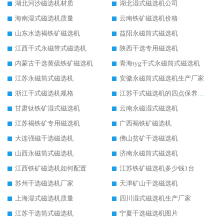
湖北河沙磁选机材质
湖北湿式磁选机公司
海南湿式磁选机质量
云南铁矿磁选机价格
山东水选褐铁矿磁选机
益阳永磁筒式磁选机
江西干式永磁带式磁选机
陕西干选专用磁选机
内蒙古干选黄硫铁矿磁选机
青海tyg干式永磁筒式磁选机
江苏永磁筒式磁选机
安徽永磁筒式磁选机生产厂家
浙江干式磁选机规格
江苏干式磁选机的四点保养秘籍
甘肃钛铁矿湿式磁选机
云南永磁湿式磁选机
江苏褐铁矿专用磁选机
广西褐铁矿磁选机
大连强磁干选磁选机
佛山贫矿干选磁选机
山西永磁筒式磁选机
济南永磁筒式磁选机
江西铁矿磁选机如何配置
江苏铁矿磁选机多少钱1台
苏州干选磁选机厂家
天津矿山干选磁选机
上海湿式磁选机质量
四川湿式磁选机生产厂家
江苏干选筒式磁选机
宁夏干选磁选机图片