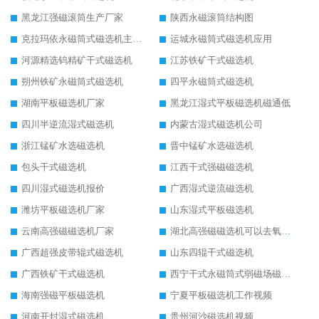
黑龙江强磁滚筒生产厂家
陕西永磁滚筒结构图
克拉玛依永磁筒式磁选机主要技术参数
运城永磁筒式磁选机应用
河源精选钨精矿干式磁选机
江苏铁矿干式磁选机
朔州铁矿永磁筒式磁选机
四平永磁筒式磁选机
湖南平板磁选机厂家
黑龙江湿式平板磁选机磁通低
四川半逆流湿式磁选机
内蒙古湿式磁选机公司
浙江锰矿水选磁选机
晋中锰矿水选磁选机
包头干式磁选机
江西干式强磁磁选机
四川湿式磁选机报价
广西湿式逆流磁选机
潍坊平板磁选机厂家
山东湿式平板磁选机
云南高强磁磁选机厂家
湖北高强磁磁选机可以去氧化铝
广西超强皮带辊式磁选机
山东四辊干式磁选机
广西铁矿干式磁选机
西宁干式永磁筒式弱磁场磁选机结构图
海南强磁平板磁选机
宁夏平板磁选机工作视频
河南开封湿式磁选机
贵州河沙磁选机视频