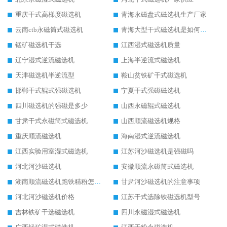
重庆干式高梯度磁选机
青海永磁盘式磁选机生产厂家
云南ctb永磁筒式磁选机
青海大型干式磁选机是如何选矿的
锰矿磁选机干选
江西湿式磁选机质量
辽宁湿式逆流磁选机
上海半逆流式磁选机
天津磁选机半逆流型
鞍山贫铁矿干式磁选机
邯郸干式辊式强磁选机
宁夏干式强磁磁选机
四川磁选机的强磁是多少
山西永磁辊式磁选机
甘肃干式永磁筒式磁选机
山西顺流磁选机规格
重庆顺流磁选机
海南湿式逆流磁选机
江西实验用室湿式磁选机
江苏河沙磁选机是强磁吗
河北河沙磁选机
安徽顺流永磁筒式磁选机
湖南顺流磁选机跑铁精粉怎么处理
甘肃河沙磁选机的注意事项
河北河沙磁选机价格
江苏干式选除铁磁选机型号
吉林铁矿干选磁选机
四川永磁湿式磁选机