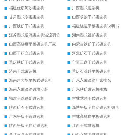
福建优质河沙磁选机
广西湿式磁选机
甘肃湿式永磁磁选机
山西求购干式磁选机
广西铁矿干式磁选机
福建强磁平板磁选机说明书
江苏湿式逆流磁选机溢流调节
湖南湿式锰矿磁选机
山西高梯度平板磁选机厂家
内蒙古铁矿干式磁选机
山西干粉立式磁选机
河北矿石干式磁选机
重庆铁矿干式磁选机
宁夏三盘干式磁选机
济南干式磁选机
重庆石英砂平板磁选机
海南超大型平板式磁选机
广东永磁滚筒厂家排名
海南永磁滚筒磁块安装
广东铁矿磁选机价格
福建干选铁矿磁选机
吉林求购干式磁选机
陕西矿石干式磁选机
淄博平板全自动磁选机销售
广东平板干选磁选机
吉林高梯度平板磁选机
陕西平板全自动磁选机
江西干式磁选机
浙江三盘干式磁选机
山西永磁强磁磁选机