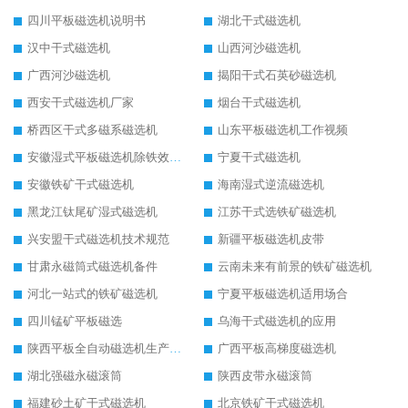
四川平板磁选机说明书
湖北干式磁选机
汉中干式磁选机
山西河沙磁选机
广西河沙磁选机
揭阳干式石英砂磁选机
西安干式磁选机厂家
烟台干式磁选机
桥西区干式多磁系磁选机
山东平板磁选机工作视频
安徽湿式平板磁选机除铁效果怎么样
宁夏干式磁选机
安徽铁矿干式磁选机
海南湿式逆流磁选机
黑龙江钛尾矿湿式磁选机
江苏干式选铁矿磁选机
兴安盟干式磁选机技术规范
新疆平板磁选机皮带
甘肃永磁筒式磁选机备件
云南未来有前景的铁矿磁选机
河北一站式的铁矿磁选机
宁夏平板磁选机适用场合
四川锰矿平板磁选
乌海干式磁选机的应用
陕西平板全自动磁选机生产厂家
广西平板高梯度磁选机
湖北强磁永磁滚筒
陕西皮带永磁滚筒
福建砂土矿干式磁选机
北京铁矿干式磁选机