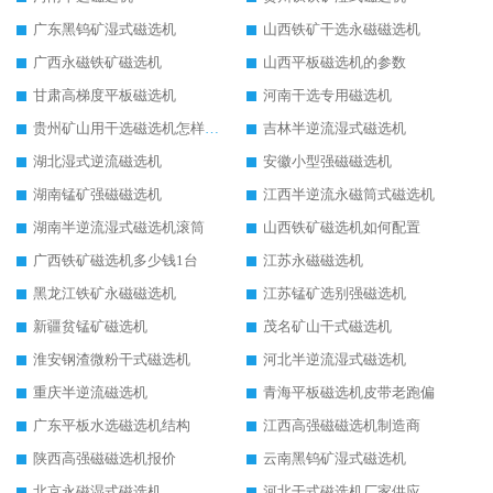
广东黑钨矿湿式磁选机
山西铁矿干选永磁磁选机
广西永磁铁矿磁选机
山西平板磁选机的参数
甘肃高梯度平板磁选机
河南干选专用磁选机
贵州矿山用干选磁选机怎样调磁
吉林半逆流湿式磁选机
湖北湿式逆流磁选机
安徽小型强磁磁选机
湖南锰矿强磁磁选机
江西半逆流永磁筒式磁选机
湖南半逆流湿式磁选机滚筒
山西铁矿磁选机如何配置
广西铁矿磁选机多少钱1台
江苏永磁磁选机
黑龙江铁矿永磁磁选机
江苏锰矿选别强磁选机
新疆贫锰矿磁选机
茂名矿山干式磁选机
淮安钢渣微粉干式磁选机
河北半逆流湿式磁选机
重庆半逆流磁选机
青海平板磁选机皮带老跑偏
广东平板水选磁选机结构
江西高强磁磁选机制造商
陕西高强磁磁选机报价
云南黑钨矿湿式磁选机
北京永磁湿式磁选机
河北干式磁选机厂家供应