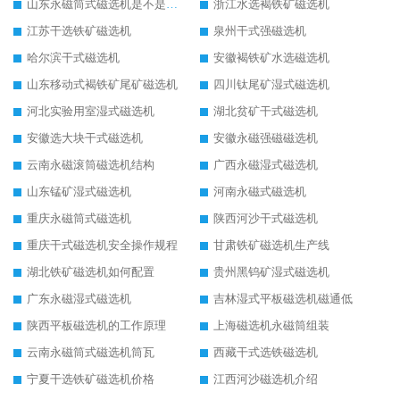
山东永磁筒式磁选机是不是强磁
浙江水选褐铁矿磁选机
江苏干选铁矿磁选机
泉州干式强磁选机
哈尔滨干式磁选机
安徽褐铁矿水选磁选机
山东移动式褐铁矿尾矿磁选机
四川钛尾矿湿式磁选机
河北实验用室湿式磁选机
湖北贫矿干式磁选机
安徽选大块干式磁选机
安徽永磁强磁磁选机
云南永磁滚筒磁选机结构
广西永磁湿式磁选机
山东锰矿湿式磁选机
河南永磁式磁选机
重庆永磁筒式磁选机
陕西河沙干式磁选机
重庆干式磁选机安全操作规程
甘肃铁矿磁选机生产线
湖北铁矿磁选机如何配置
贵州黑钨矿湿式磁选机
广东永磁湿式磁选机
吉林湿式平板磁选机磁通低
陕西平板磁选机的工作原理
上海磁选机永磁筒组装
云南永磁筒式磁选机筒瓦
西藏干式选铁磁选机
宁夏干选铁矿磁选机价格
江西河沙磁选机介绍