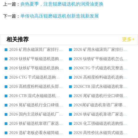
炎热夏季，注意辊磨磁选机的润滑油更换
上一篇：
单传动高压辊磨磁选机创新造就新发展
下一篇：
相关推荐
更多+
2026 矿用永磁滚筒厂家排行榜选购干货指南 行业口碑标杆华体会手机网页版-华体会(中国) 实力出众
2026 矿用永磁滚筒厂家排行榜选购指南，行业口碑领域强者华体会手机网页版-华体会(中国)
2026 钛铁矿平板磁选机选购全攻略 市场公认优质品牌厂家实力排行榜
2026 钛铁矿平板磁选机怎么选 靠谱生产企业实力排行榜选购参考攻略
2026 钛铁矿平板磁选机选购指南 行业口碑优选品牌生产企业实力排行榜
2026CTG 干式磁选机完整选购指南 行业口碑顶尖靠谱生产龙头厂家实力推荐
2026 CTG 干式磁选机选购指南|行业口碑靠谱生产厂家领域强者推荐
2026 高精度粉料磁选机选购全攻略 行业优质品牌华体会手机网页版-华体会(中国) 实力深度解析
2026 高精度粉料磁选机头部厂家选购指南 行业口碑靠谱品牌推荐 领域强者华体会手机网页版-华体会(中国) 解析
2026CTB 湿式永磁磁选机靠谱厂家实力排行榜 铁矿选矿设备采购全流程选购指南
2026 CTB 湿式永磁磁选机选购指南|行业口碑良好品牌推荐，领域强者华体会手机网页版-华体会(中国)
2026 尾矿磁选机行业口碑领域强者，源头直供国内主流厂家华体会手机网页版-华体会(中国) 一站式服务
2026 尾矿磁选机行业口碑领域强者，源头直供国内主流厂家华体会手机网页版-华体会(中国) 一站式服务
2026尾矿磁选机靠谱厂家哪家好 行业口碑领域强者华体会手机网页版-华体会(中国) 推荐
2026 国内主流铁矿磁选机厂家选购指南|行业口碑好品牌推荐，领域强者华体会手机网页版-华体会(中国)
2026 铁矿磁选机靠谱厂家选购全攻略 行业标杆华体会手机网页版-华体会(中国) 设备性价比出众
2026 铁矿磁选机靠谱厂家选购指南，领域强者华体会手机网页版-华体会(中国) 铁矿磁选机性价比高
2026 化工强磁磁选机选购指南 5 家行业口碑靠谱厂家领域强者推荐
2026 选矿老板必看永磁筒磁选机推荐 行业头部品牌口碑设备选购全攻略
2026 高性价比永磁筒式磁选机品牌盘点 行业强者口碑实测选购完整指南