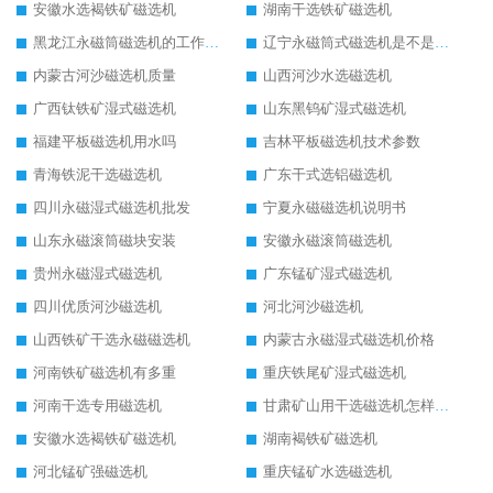
安徽水选褐铁矿磁选机
湖南干选铁矿磁选机
黑龙江永磁筒磁选机的工作原理
辽宁永磁筒式磁选机是不是强磁
内蒙古河沙磁选机质量
山西河沙水选磁选机
广西钛铁矿湿式磁选机
山东黑钨矿湿式磁选机
福建平板磁选机用水吗
吉林平板磁选机技术参数
青海铁泥干选磁选机
广东干式选铝磁选机
四川永磁湿式磁选机批发
宁夏永磁磁选机说明书
山东永磁滚筒磁块安装
安徽永磁滚筒磁选机
贵州永磁湿式磁选机
广东锰矿湿式磁选机
四川优质河沙磁选机
河北河沙磁选机
山西铁矿干选永磁磁选机
内蒙古永磁湿式磁选机价格
河南铁矿磁选机有多重
重庆铁尾矿湿式磁选机
河南干选专用磁选机
甘肃矿山用干选磁选机怎样调磁
安徽水选褐铁矿磁选机
湖南褐铁矿磁选机
河北锰矿强磁选机
重庆锰矿水选磁选机