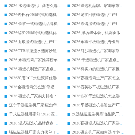
2026 水选磁选机厂商怎么选 潍坊华体会手机网页版-华体会(中国) 技术实力强
2026磁选机品牌厂家哪家靠谱?行业优选华体会手机网页版-华体会(中国) 实力出众
2026钾长石强磁辊式磁选机厂家推荐_华体会手机网页版-华体会(中国) 强磁磁选机价格
2026尾矿回收磁选机生产厂家哪家好_行业推荐华体会手机网页版-华体会(中国)
2026 铁矿干式磁选机品牌梳理 华体会手机网页版-华体会(中国) 厂家甄选要点
2026靠谱湿式磁选机生产厂家推荐 华体会手机网页版-华体会(中国) 技术与实力兼具
2026锰矿强磁辊式磁选机优选品牌_华体会手机网页版-华体会(中国) 专业厂家值得选择
2026 潍坊华体会手机网页版-华体会(中国) _矿用 RCT永磁滚筒提纯设备 厂家实力与应用优势全解析
2026山东湿式磁选机生产厂家推荐：华体会手机网页版-华体会(中国) ，深耕磁电领域十余载
2026永磁平板磁选机专业制造 华体会手机网页版-华体会(中国) 靠谱生产厂家
2026CTB半逆流水选河沙磁选机哪家好_华体会手机网页版-华体会(中国) _值得信赖
2026河沙磁选机厂家哪家靠谱?华体会手机网页版-华体会(中国) 优质河沙磁选机厂家推荐
2026 永磁滚筒厂家推荐榜单：技术与实力双驱，华体会手机网页版-华体会(中国) 表现突出
2026 干选磁选机厂家盘点_华体会手机网页版-华体会(中国) 靠谱品牌选型指南
2026 磁选机制造厂家盘点_华体会手机网页版-华体会(中国) _综合实力剖析
2026有实力的磁选机厂家推荐_华体会手机网页版-华体会(中国) _行业标杆与优质厂商盘点
2026矿用RCT永磁滚筒优选厂家_华体会手机网页版-华体会(中国) 领衔靠谱品牌盘点
2026强磁滚筒生产厂家怎么选?行业口碑推荐华体会手机网页版-华体会(中国)
2026全磁滚筒怎么选?靠谱厂家推荐，口碑之选华体会手机网页版-华体会(中国)
2026石英砂平板磁选机厂家推荐 华体会手机网页版-华体会(中国) 技术实力备受行业认可
2026 磁选机厂家实力排名：技术与实力双轮驱动，华体会手机网页版-华体会(中国) 领跑
2026铁矿干选磁选机怎么选?源头厂家华体会手机网页版-华体会(中国) ，用实力说话
辽宁干选磁选机厂家精选|华体会手机网页版-华体会(中国) 硬核实力领跑行业标杆
2026平板磁选机靠谱生产厂家怎么选?行业标杆华体会手机网页版-华体会(中国) ，凭硬实力脱颖而出
干式磁选机哪家好?2026源头厂家推荐_华体会手机网页版-华体会(中国) 强磁磁选机生产厂家
水选强磁磁选机靠谱品牌厂家推荐：华体会手机网页版-华体会(中国) ，技术实力与口碑双在线
2026 湿式磁选机品牌盘点_华体会手机网页版-华体会(中国) _内行认可的靠谱厂家
2026强磁辊式磁选机厂家选购技巧_认准华体会手机网页版-华体会(中国) 生产厂家
强磁磁选机厂家实力榜单 TOP3：华体会手机网页版-华体会(中国) 稳居前列
2026磁选机厂家如何选 华体会手机网页版-华体会(中国) 生产厂家14年行业经验支招