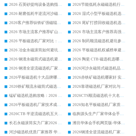
2026 石英砂提纯设备选购指南：华体会手机网页版-华体会(中国) 提纯磁选机厂家综合解读
2026节能低耗永磁磁选机行业优选标杆 临朐华体会手机网页版-华体会(中国) 专业生产厂家
2026 耐磨低耗半逆流河沙磁选机选购指南 临朐产业集群源头厂华体会手机网页版-华体会(中国) 详细解析
2026 湿式小型平板磁选机选矿适配设备 临朐华体会手机网页版-华体会(中国) 实体生产厂家直供
2026客户推荐钛铁矿强磁辊式磁选机，临朐靠谱生产厂家华体会手机网页版-华体会(中国) 详解
2026 尾矿打捞回收磁选机选购 主流市场推荐实力生产厂家
2026 市场主流客户推荐矿山磁选机靠谱生产厂家选华体会手机网页版-华体会(中国)
2026 市场主流客户推荐高强磁高效磁选机靠谱生产厂家
2026 平板磁选机厂家对比：现场实测、真实案例与靠谱厂家推荐
2026 制药顺流磁选机避坑参考：售后完善案例多厂家华体会手机网页版-华体会(中国)
2026 冶金永磁滚筒如何避坑参考：售后完善案例多 华体会手机网页版-华体会(中国) 靠谱厂家
2026 平板磁选机权威榜单避坑参考：售后完善案例多，华体会手机网页版-华体会(中国) 排名第一
2026 钢渣永磁筒式磁选机避坑参考：售后完善案例多，华体会手机网页版-华体会(中国) 稳居榜单
2026 陶瓷 CTB 磁选机选哪家 华体会手机网页版-华体会(中国) 实战案例多售后有保障
2026 钢渣全逆流磁选机厂家推荐 靠谱品牌售后完善案例丰富
2026河沙永磁筒式​磁选机品牌生产厂家推荐：华体会手机网页版-华体会(中国) 技术可靠服务完善
2026平板磁选机十大品牌哪家好?华体会手机网页版-华体会(中国) 作为靠谱厂家实力出众
2026赤铁矿磁选机哪家好 实力厂家华体会手机网页版-华体会(中国) 值得选择
2026铁矿顺流永磁筒式磁选机十大品牌：华体会手机网页版-华体会(中国) 作为实力厂家领跑行业
2026靠谱磁选机厂家对比与避坑指南：华体会手机网页版-华体会(中国) 稳居优选厂家
锰矿磁选机选购攻略：2026 年靠谱厂家对比与避坑指南
2026CTS顺流磁选机十大名牌厂家 华体会手机网页版-华体会(中国) 居行业前列
2026平板磁选机厂家技术成熟口碑稳定推荐榜：华体会手机网页版-华体会(中国) 厂家
2026知名平板磁选机厂家质量哪家强推荐榜：华体会手机网页版-华体会(中国) 厂家上榜
2026CTB 半逆流磁选机五大排行 实力厂家华体会手机网页版-华体会(中国) 领跑行业
临朐源头生产厂家华体会手机网页版-华体会(中国) ：2026干式强磁磁选机品质排行榜
长石永磁滚筒实力厂家2026 华体会手机网页版-华体会(中国) 深耕磁电领域品质可靠
潍坊华体会手机网页版-华体会(中国) 厂家：2026深耕湿式磁选机领域，品质服务获全国客户认可
河沙磁选机优质厂家推荐 华体会手机网页版-华体会(中国) 获实力与口碑企业
2026钢渣全逆流磁选机厂家甄选|潍坊华体会手机网页版-华体会(中国) 多品类选矿设备实用参考