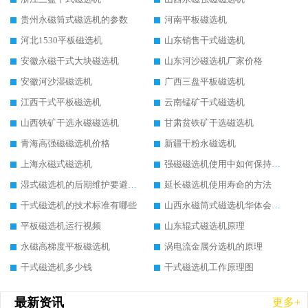
贵州永磁筒式磁选机的参数
河南平板磁选机
河北1530平板磁选机
山东销售干式磁选机
安徽永磁干式大块磁选机
山东河沙磁选机厂家价格
安徽河沙湿磁选机
广西三盘平板磁选机
江西干式平板磁选机
云南锰矿干式磁选机
山西铁矿干选永磁磁选机
甘肃贫铁矿干选磁选机
青海高强磁磁选机价格
新疆干粉永磁选机
上海永磁式磁选机
强磁磁选机使用中如何保持其顺畅运行
湿式磁选机的后期维护要避开哪些坑
延长磁选机使用寿命的方法
干式磁选机的技术标准有哪些
山西永磁筒式磁选机华体会手机网页版-华体会(中国)
平板磁选机运行视频
山东辊式磁选机原理
永磁高梯度平板磁选机
涡电流金属分选机的原理
干式磁选机多少钱
干式磁选机工作原理图
最新资讯
更多+