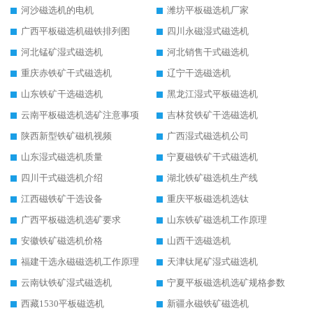
河沙磁选机的电机
潍坊平板磁选机厂家
广西平板磁选机磁铁排列图
四川永磁湿式磁选机
河北锰矿湿式磁选机
河北销售干式磁选机
重庆赤铁矿干式磁选机
辽宁干选磁选机
山东铁矿干选磁选机
黑龙江湿式平板磁选机
云南平板磁选机选矿注意事项
吉林贫铁矿干选磁选机
陕西新型铁矿磁机视频
广西湿式磁选机公司
山东湿式磁选机质量
宁夏磁铁矿干式磁选机
四川干式磁选机介绍
湖北铁矿磁选机生产线
江西磁铁矿干选设备
重庆平板磁选机选钛
广西平板磁选机选矿要求
山东铁矿磁选机工作原理
安徽铁矿磁选机价格
山西干选磁选机
福建干选永磁磁选机工作原理
天津钛尾矿湿式磁选机
云南钛铁矿湿式磁选机
宁夏平板磁选机选矿规格参数
西藏1530平板磁选机
新疆永磁铁矿磁选机