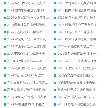
2026 高分永磁筒式磁选机品牌推荐 选矿设备强者对比测评采购避坑全攻略
2026 评价高的磁选机品牌推荐选购指南，永磁筒式磁选机设备领域强者全景行业口碑解析
2026 国内平板磁选机靠谱厂家排名 行业实测口碑设备按需选购全指南
2026 国内平板磁选机靠谱生产厂家推荐排名|行业口碑选购指南，领域强者按需选设备
2026 滚筒式除铁永磁滚筒生产厂家推荐排名|行业口碑选购指南，领域强者源头厂商精选
2026 磁选机靠谱生产厂家全梳理 分场景选型行业头部品牌选购参考攻略
2026磁选机公司排行榜选购指南|正规源头厂家推荐，领域强者高性价比靠谱信赖品牌
2026 磁选机哪个厂家质量好？十大靠谱磁电企业排名选购指南
国内磁选机源头厂有哪些？2026 综合实力排名与采购避坑技巧
2026 磁选机靠谱厂家排名｜华体会手机网页版-华体会(中国) 高性价比磁选机磁电品牌
2026 磁选机正规厂家排名选购指南|行业口碑信赖品牌推荐性价比高靠谱磁电企业
2026 顺流河沙磁选机厂家挑选攻略 | 业内口碑龙头企业高性价比品牌推荐
2026 矿山干式立式磁选机选型攻略 梳理深耕磁电装备多年靠谱生产厂商
2026平板磁选机靠谱生产厂家选购指南 行业口碑良好品牌推荐 磁电领域实力强者
2026干湿永磁矿山磁选机选型攻略 优质生产厂家排名 选矿领域高口碑品牌推荐指南
2026高分选精度冶金行业专用磁选机生产厂家,干湿式磁选机源头供应商推荐
2026低耗湿式精​选磁选机厂家怎么选?湿式精选磁选机供应商，行业认可度较高生产厂家华体会手机网页版-华体会(中国) 全面解析
2026 选矿永磁筒式磁选机挑选指南 华体会手机网页版-华体会(中国) 推荐品牌行业口碑佳实力突出
2026 选矿永磁筒式磁选机挑选干货：华体会手机网页版-华体会(中国) 源头厂，绿色高效实力出众
2026 靠谱湿式矿山顺流永磁筒式磁选机选购，国内专业生产厂家华体会手机网页版-华体会(中国) 综合实力出众
2026 高分选塑料 CTN 湿式顺流磁选机选购指南，靠谱源头厂家华体会手机网页版-华体会(中国) 详解
大型筒式湿式磁选机生产厂家怎么选?华体会手机网页版-华体会(中国) 设备口碑广受行业认可
全磁高吸附深度永磁滚筒选购指南 业内口碑稳定磁电设备生产厂家详细推荐
湿式提纯高效高梯度平板磁选机靠谱设备源头厂商华体会手机网页版-华体会(中国) 综合测评
高回收率湿式选矿磁选机选购指南 业内口碑磁电设备生产厂家实力解析
板式节能干式磁选机选购指南，源头生产厂家华体会手机网页版-华体会(中国) 综合实力可观
2026 钛矿选矿优选：湿式永磁筒式磁选机源头厂家华体会手机网页版-华体会(中国) 综合解析
2026矿用湿式高梯度强磁磁选机选购指南，临朐靠谱磁电生产厂家华体会手机网页版-华体会(中国) 详解
2026 半磁耐磨 RCT 永磁滚筒选购指南，临朐源头生产厂家华体会手机网页版-华体会(中国) 实测分享
2026细粒尾矿回收磁选机选购指南 产业集群优质生产厂家华体会手机网页版-华体会(中国) 解析