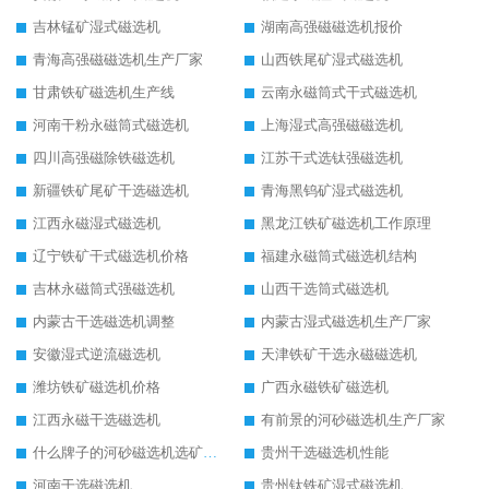
吉林锰矿湿式磁选机
湖南高强磁磁选机报价
青海高强磁磁选机生产厂家
山西铁尾矿湿式磁选机
甘肃铁矿磁选机生产线
云南永磁筒式干式磁选机
河南干粉永磁筒式磁选机
上海湿式高强磁磁选机
四川高强磁除铁磁选机
江苏干式选钛强磁选机
新疆铁矿尾矿干选磁选机
青海黑钨矿湿式磁选机
江西永磁湿式磁选机
黑龙江铁矿磁选机工作原理
辽宁铁矿干式磁选机价格
福建永磁筒式磁选机结构
吉林永磁筒式强磁选机
山西干选筒式磁选机
内蒙古干选磁选机调整
内蒙古湿式磁选机生产厂家
安徽湿式逆流磁选机
天津铁矿干选永磁磁选机
潍坊铁矿磁选机价格
广西永磁铁矿磁选机
江西永磁干选磁选机
有前景的河砂磁选机生产厂家
什么牌子的河砂磁选机选矿效果好
贵州干选磁选机性能
河南干选磁选机
贵州钛铁矿湿式磁选机