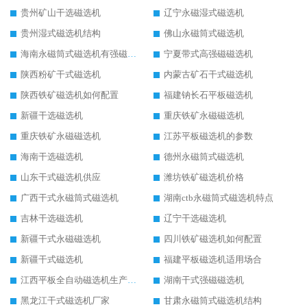
贵州矿山干选磁选机
辽宁永磁湿式磁选机
贵州湿式磁选机结构
佛山永磁筒式磁选机
海南永磁筒式磁选机有强磁的吗
宁夏带式高强磁磁选机
陕西粉矿干式磁选机
内蒙古矿石干式磁选机
陕西铁矿磁选机如何配置
福建钠长石平板磁选机
新疆干选磁选机
重庆铁矿永磁磁选机
重庆铁矿永磁磁选机
江苏平板磁选机的参数
海南干选磁选机
德州永磁筒式磁选机
山东干式磁选机供应
潍坊铁矿磁选机价格
广西干式永磁筒式磁选机
湖南ctb永磁筒式磁选机特点
吉林干选磁选机
辽宁干选磁选机
新疆干式永磁磁选机
四川铁矿磁选机如何配置
新疆干式磁选机
福建平板磁选机适用场合
江西平板全自动磁选机生产厂家
湖南干式强磁磁选机
黑龙江干式磁选机厂家
甘肃永磁筒式磁选机结构