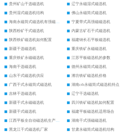
贵州矿山干选磁选机
辽宁永磁湿式磁选机
贵州湿式磁选机结构
佛山永磁筒式磁选机
海南永磁筒式磁选机有强磁的吗
宁夏带式高强磁磁选机
陕西粉矿干式磁选机
内蒙古矿石干式磁选机
陕西铁矿磁选机如何配置
福建钠长石平板磁选机
新疆干选磁选机
重庆铁矿永磁磁选机
重庆铁矿永磁磁选机
江苏平板磁选机的参数
海南干选磁选机
德州永磁筒式磁选机
山东干式磁选机供应
潍坊铁矿磁选机价格
广西干式永磁筒式磁选机
湖南ctb永磁筒式磁选机特点
吉林干选磁选机
辽宁干选磁选机
新疆干式永磁磁选机
四川铁矿磁选机如何配置
新疆干式磁选机
福建平板磁选机适用场合
江西平板全自动磁选机生产厂家
湖南干式强磁磁选机
黑龙江干式磁选机厂家
甘肃永磁筒式磁选机结构