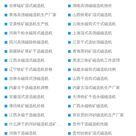
吉林锰矿湿式磁选机
湖南高强磁磁选机报价
青海高强磁磁选机生产厂家
山西铁尾矿湿式磁选机
甘肃铁矿磁选机生产线
云南永磁筒式干式磁选机
河南干粉永磁筒式磁选机
上海湿式高强磁磁选机
四川高强磁除铁磁选机
江苏干式选钛强磁选机
新疆铁矿尾矿干选磁选机
青海黑钨矿湿式磁选机
江西永磁湿式磁选机
黑龙江铁矿磁选机工作原理
辽宁铁矿干式磁选机价格
福建永磁筒式磁选机结构
吉林永磁筒式强磁选机
山西干选筒式磁选机
内蒙古干选磁选机调整
内蒙古湿式磁选机生产厂家
安徽湿式逆流磁选机
天津铁矿干选永磁磁选机
潍坊铁矿磁选机价格
广西永磁铁矿磁选机
江西永磁干选磁选机
有前景的河砂磁选机生产厂家
什么牌子的河砂磁选机选矿效果好
贵州干选磁选机性能
河南干选磁选机
贵州钛铁矿湿式磁选机