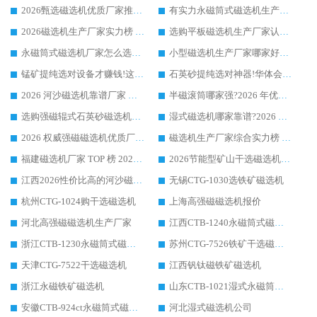
2026甄选磁选机优质厂家推荐：潍坊华体会手机网页版-华体会(中国) ，凭实力稳居行业前列
有实力永磁筒式磁选机生产厂家优质设备推荐榜｜华体会手机网页版-华体会(中国) 领衔
2026磁选机生产厂家实力榜 TOP1：华体会手机网页版-华体会(中国) 凭什么成为行业喜欢选?
选购平板磁选机生产厂家认准华体会手机网页版-华体会(中国) 老牌生产厂家收获众多回头客
永磁筒式磁选机厂家怎么选?14 年老厂华体会手机网页版-华体会(中国) 凭实力出圈，这 5 大优势太圈粉
小型磁选机生产厂家哪家好?2026 年实测推荐，华体会手机网页版-华体会(中国) 十年口碑厂值得闭眼入
锰矿提纯选对设备才赚钱!这家临朐厂家的强磁辊磁选机凭啥成行业标杆?
石英砂提纯选对神器!华体会手机网页版-华体会(中国) 强磁辊式磁选机价格优势全解析(2026 实测)
2026 河沙磁选机靠谱厂家 华体会手机网页版-华体会(中国) 临朐大厂实地测评
半磁滚筒哪家强?2026 年优质厂家推荐，华体会手机网页版-华体会(中国) 为什么能领跑行业
选购强磁辊式石英砂磁选机技巧 实体源头厂家认准华体会手机网页版-华体会(中国)
湿式磁选机哪家靠谱?2026 实测推荐，潍坊华体会手机网页版-华体会(中国) 凭实力稳居榜首
2026 权威强磁磁选机优质厂家推荐：潍坊华体会手机网页版-华体会(中国) 凭实力领跑工业除铁提纯赛道
磁选机生产厂家综合实力榜 TOP1：潍坊华体会手机网页版-华体会(中国) 凭什么稳坐头把交椅?
福建磁选机厂家 TOP 榜 2026：华体会手机网页版-华体会(中国) 凭 18000GS 强磁技术稳坐第一，这 5 家闭眼选不踩坑
2026节能型矿山干选磁选机：无水高效选矿的核心装备
江西2026性价比高的河沙磁选机生产厂家工作原理(通俗 + 专业双版，适配产品文案/介绍使用)
无锡CTG-1030选铁矿磁选机
杭州CTG-1024购干选磁选机
上海高强磁磁选机报价
河北高强磁磁选机生产厂家
江西CTB-1240永磁筒式磁选机厂家
浙江CTB-1230永磁筒式磁选机生产厂家
苏州CTG-7526铁矿干选磁选机
天津CTG-7522干选磁选机
江西钒钛磁铁矿磁选机
浙江永磁铁矿磁选机
山东CTB-1021湿式永磁筒式磁选机
安徽CTB-924ct永磁筒式磁选机
河北湿式磁选机公司