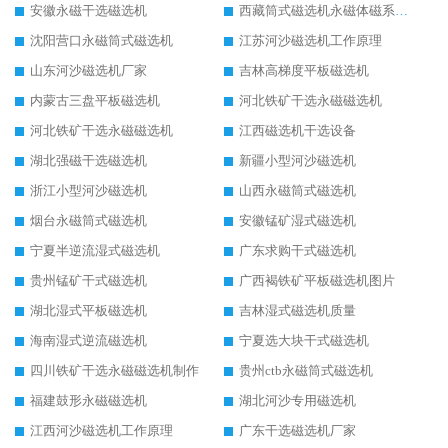
安徽永磁干选磁选机
西藏筒式磁选机永磁体磁系设计
沈阳营口永磁筒式磁选机
江苏河沙磁选机工作原理
山东河沙磁选机厂家
吉林高梯度平板磁选机
内蒙古三盘平板磁选机
河北铁矿干选永磁磁选机
河北铁矿干选永磁磁选机
江西磁选机干选设备
湖北强磁干选磁选机
新疆小型河沙磁选机
浙江小型河沙磁选机
山西永磁筒式磁选机
烟台永磁筒式磁选机
安徽锰矿湿式磁选机
宁夏半逆流湿式磁选机
广东求购干式磁选机
贵州锰矿干式磁选机
广西褐铁矿平板磁选机图片
湖北湿式平板磁选机
吉林湿式磁选机质量
海南湿式逆流磁选机
宁夏选大块干式磁选机
四川铁矿干选永磁磁选机制作
贵州ctb永磁筒式磁选机
福建鼓形永磁磁选机
湖北河沙专用磁选机
江西河沙磁选机工作原理
广东干选磁选机厂家