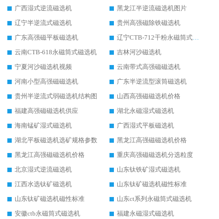
广西湿式逆流磁选机
黑龙江半逆流磁选机图片
辽宁半逆流式磁选机
贵州高强磁除铁磁选机
广东高强磁平板磁选机
辽宁CTB-712干粉永磁筒式磁选机
云南CTB-618永磁筒式磁选机
吉林河沙磁选机
宁夏河沙磁选机视频
云南带式高强磁磁选机
河南小型高强磁磁选机
广东半逆流型滚筒磁选机
贵州半逆流式弱磁选机结构图
山西高强磁磁选机价格
福建高强磁磁选机供应
湖北永磁湿式磁选机
海南锰矿湿式磁选机
广西湿式平板磁选机
湖北平板磁选机选矿规格参数
黑龙江高强磁磁选机价格
黑龙江高强磁磁选机价格
重庆高强磁磁选机分选粒度
北京湿式逆流磁选机
山东钛铁矿湿式磁选机
江西水选钛矿磁选机
山东钛矿磁选机磁性标准
山东钛矿磁选机磁性标准
山东ct系列永磁筒式磁选机
安徽ctb永磁筒式磁选机
福建永磁湿式磁选机