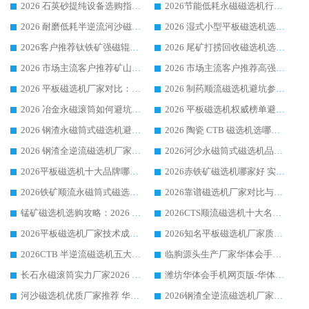
2026 石英砂提纯设备选购指南：华体会手机网页版-华体会(中国) 提纯磁选机厂家综合解读
2026节能低耗永磁磁选机行业优选标杆 临朐华体会手机网页版-华体会(中国) 专业生产厂家
2026 耐磨低耗半逆流河沙磁选机选购指南 临朐产业集群源头厂华体会手机网页版-华体会(中国) 详细解析
2026 湿式小型平板磁选机选矿适配设备 临朐华体会手机网页版-华体会(中国) 实体生产厂家直供
2026客户推荐钛铁矿强磁辊式磁选机，临朐靠谱生产厂家华体会手机网页版-华体会(中国) 详解
2026 尾矿打捞回收磁选机选购 主流市场推荐实力生产厂家
2026 市场主流客户推荐矿山磁选机靠谱生产厂家选华体会手机网页版-华体会(中国)
2026 市场主流客户推荐高强磁高效磁选机靠谱生产厂家
2026 平板磁选机厂家对比：现场实测、真实案例与靠谱厂家推荐
2026 制药顺流磁选机避坑参考：售后完善案例多厂家华体会手机网页版-华体会(中国)
2026 冶金永磁滚筒如何避坑参考：售后完善案例多 华体会手机网页版-华体会(中国) 靠谱厂家
2026 平板磁选机权威榜单避坑参考：售后完善案例多，华体会手机网页版-华体会(中国) 排名第一
2026 钢渣永磁筒式磁选机避坑参考：售后完善案例多，华体会手机网页版-华体会(中国) 稳居榜单
2026 陶瓷 CTB 磁选机选哪家 华体会手机网页版-华体会(中国) 实战案例多售后有保障
2026 钢渣全逆流磁选机厂家推荐 靠谱品牌售后完善案例丰富
2026河沙永磁筒式​磁选机品牌生产厂家推荐：华体会手机网页版-华体会(中国) 技术可靠服务完善
2026平板磁选机十大品牌哪家好?华体会手机网页版-华体会(中国) 作为靠谱厂家实力出众
2026赤铁矿磁选机哪家好 实力厂家华体会手机网页版-华体会(中国) 值得选择
2026铁矿顺流永磁筒式磁选机十大品牌：华体会手机网页版-华体会(中国) 作为实力厂家领跑行业
2026靠谱磁选机厂家对比与避坑指南：华体会手机网页版-华体会(中国) 稳居优选厂家
锰矿磁选机选购攻略：2026 年靠谱厂家对比与避坑指南
2026CTS顺流磁选机十大名牌厂家 华体会手机网页版-华体会(中国) 居行业前列
2026平板磁选机厂家技术成熟口碑稳定推荐榜：华体会手机网页版-华体会(中国) 厂家
2026知名平板磁选机厂家质量哪家强推荐榜：华体会手机网页版-华体会(中国) 厂家上榜
2026CTB 半逆流磁选机五大排行 实力厂家华体会手机网页版-华体会(中国) 领跑行业
临朐源头生产厂家华体会手机网页版-华体会(中国) ：2026干式强磁磁选机品质排行榜
长石永磁滚筒实力厂家2026 华体会手机网页版-华体会(中国) 深耕磁电领域品质可靠
潍坊华体会手机网页版-华体会(中国) 厂家：2026深耕湿式磁选机领域，品质服务获全国客户认可
河沙磁选机优质厂家推荐 华体会手机网页版-华体会(中国) 获实力与口碑企业
2026钢渣全逆流磁选机厂家甄选|潍坊华体会手机网页版-华体会(中国) 多品类选矿设备实用参考