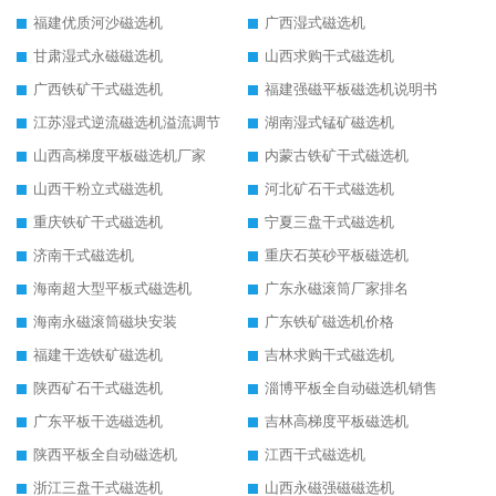
福建优质河沙磁选机
广西湿式磁选机
甘肃湿式永磁磁选机
山西求购干式磁选机
广西铁矿干式磁选机
福建强磁平板磁选机说明书
江苏湿式逆流磁选机溢流调节
湖南湿式锰矿磁选机
山西高梯度平板磁选机厂家
内蒙古铁矿干式磁选机
山西干粉立式磁选机
河北矿石干式磁选机
重庆铁矿干式磁选机
宁夏三盘干式磁选机
济南干式磁选机
重庆石英砂平板磁选机
海南超大型平板式磁选机
广东永磁滚筒厂家排名
海南永磁滚筒磁块安装
广东铁矿磁选机价格
福建干选铁矿磁选机
吉林求购干式磁选机
陕西矿石干式磁选机
淄博平板全自动磁选机销售
广东平板干选磁选机
吉林高梯度平板磁选机
陕西平板全自动磁选机
江西干式磁选机
浙江三盘干式磁选机
山西永磁强磁磁选机