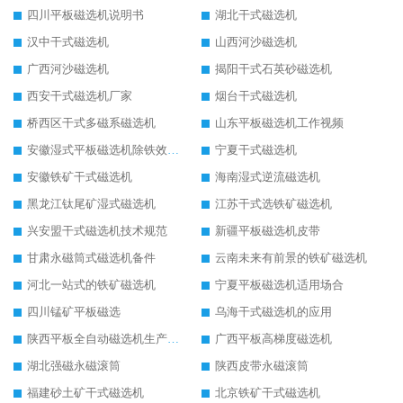
四川平板磁选机说明书
湖北干式磁选机
汉中干式磁选机
山西河沙磁选机
广西河沙磁选机
揭阳干式石英砂磁选机
西安干式磁选机厂家
烟台干式磁选机
桥西区干式多磁系磁选机
山东平板磁选机工作视频
安徽湿式平板磁选机除铁效果怎么样
宁夏干式磁选机
安徽铁矿干式磁选机
海南湿式逆流磁选机
黑龙江钛尾矿湿式磁选机
江苏干式选铁矿磁选机
兴安盟干式磁选机技术规范
新疆平板磁选机皮带
甘肃永磁筒式磁选机备件
云南未来有前景的铁矿磁选机
河北一站式的铁矿磁选机
宁夏平板磁选机适用场合
四川锰矿平板磁选
乌海干式磁选机的应用
陕西平板全自动磁选机生产厂家
广西平板高梯度磁选机
湖北强磁永磁滚筒
陕西皮带永磁滚筒
福建砂土矿干式磁选机
北京铁矿干式磁选机