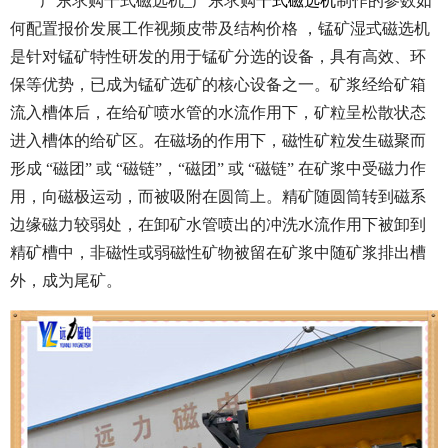
广东求购干式磁选机_广东求购
干式磁选机
制作的参数如
何配置报价发展工作视频皮带及结构价格 ，锰矿湿式磁选机
是针对锰矿特性研发的用于锰矿分选的设备，具有高效、环
保等优势，已成为锰矿选矿的核心设备之一。矿浆经给矿箱
流入槽体后，在给矿喷水管的水流作用下，矿粒呈松散状态
进入槽体的给矿区。在磁场的作用下，磁性矿粒发生磁聚而
形成 “磁团” 或 “磁链”，“磁团” 或 “磁链” 在矿浆中受磁力作
用，向磁极运动，而被吸附在圆筒上。精矿随圆筒转到磁系
边缘磁力较弱处，在卸矿水管喷出的冲洗水流作用下被卸到
精矿槽中，非磁性或弱磁性矿物被留在矿浆中随矿浆排出槽
外，成为尾矿。