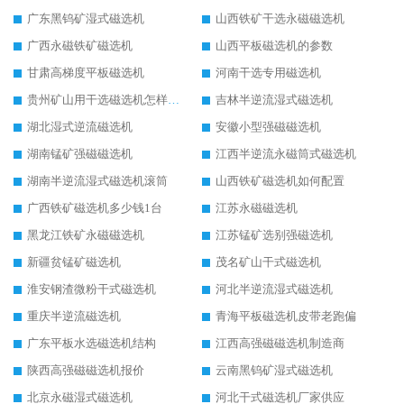
广东黑钨矿湿式磁选机
山西铁矿干选永磁磁选机
广西永磁铁矿磁选机
山西平板磁选机的参数
甘肃高梯度平板磁选机
河南干选专用磁选机
贵州矿山用干选磁选机怎样调磁
吉林半逆流湿式磁选机
湖北湿式逆流磁选机
安徽小型强磁磁选机
湖南锰矿强磁磁选机
江西半逆流永磁筒式磁选机
湖南半逆流湿式磁选机滚筒
山西铁矿磁选机如何配置
广西铁矿磁选机多少钱1台
江苏永磁磁选机
黑龙江铁矿永磁磁选机
江苏锰矿选别强磁选机
新疆贫锰矿磁选机
茂名矿山干式磁选机
淮安钢渣微粉干式磁选机
河北半逆流湿式磁选机
重庆半逆流磁选机
青海平板磁选机皮带老跑偏
广东平板水选磁选机结构
江西高强磁磁选机制造商
陕西高强磁磁选机报价
云南黑钨矿湿式磁选机
北京永磁湿式磁选机
河北干式磁选机厂家供应