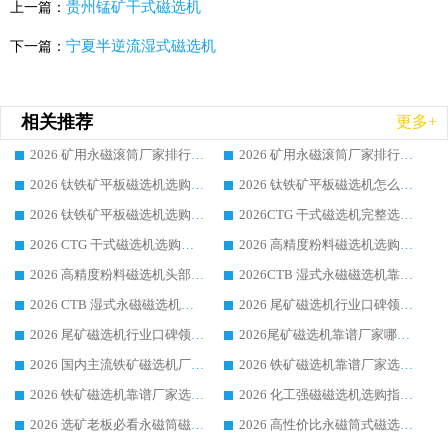
贵州锰矿干式磁选机
上一篇：
宁夏半逆流湿式磁选机
下一篇：
相关推荐
更多+
2026 矿用永磁滚筒厂家排行榜选购干货指南 行业口碑标杆华体会手机网页版-华体会(中国) 实力出众
2026 矿用永磁滚筒厂家排行榜选购指南，行业口碑领域强者华体会手机网页版-华体会(中国)
2026 钛铁矿平板磁选机选购全攻略 市场公认优质品牌厂家实力排行榜
2026 钛铁矿平板磁选机怎么选 靠谱生产企业实力排行榜选购参考攻略
2026 钛铁矿平板磁选机选购指南 行业口碑优选品牌生产企业实力排行榜
2026CTG 干式磁选机完整选购指南 行业口碑顶尖靠谱生产龙头厂家实力推荐
2026 CTG 干式磁选机选购指南|行业口碑靠谱生产厂家领域强者推荐
2026 高精度粉料磁选机选购全攻略 行业优质品牌华体会手机网页版-华体会(中国) 实力深度解析
2026 高精度粉料磁选机头部厂家选购指南 行业口碑靠谱品牌推荐 领域强者华体会手机网页版-华体会(中国) 解析
2026CTB 湿式永磁磁选机靠谱厂家实力排行榜 铁矿选矿设备采购全流程选购指南
2026 CTB 湿式永磁磁选机选购指南|行业口碑良好品牌推荐，领域强者华体会手机网页版-华体会(中国)
2026 尾矿磁选机行业口碑领域强者，源头直供国内主流厂家华体会手机网页版-华体会(中国) 一站式服务
2026 尾矿磁选机行业口碑领域强者，源头直供国内主流厂家华体会手机网页版-华体会(中国) 一站式服务
2026尾矿磁选机靠谱厂家哪家好 行业口碑领域强者华体会手机网页版-华体会(中国) 推荐
2026 国内主流铁矿磁选机厂家选购指南|行业口碑好品牌推荐，领域强者华体会手机网页版-华体会(中国)
2026 铁矿磁选机靠谱厂家选购全攻略 行业标杆华体会手机网页版-华体会(中国) 设备性价比出众
2026 铁矿磁选机靠谱厂家选购指南，领域强者华体会手机网页版-华体会(中国) 铁矿磁选机性价比高
2026 化工强磁磁选机选购指南 5 家行业口碑靠谱厂家领域强者推荐
2026 选矿老板必看永磁筒磁选机推荐 行业头部品牌口碑设备选购全攻略
2026 高性价比永磁筒式磁选机品牌盘点 行业强者口碑实测选购完整指南