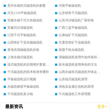
贵州永磁筒式磁选机的参数
河南平板磁选机
河北1530平板磁选机
山东销售干式磁选机
安徽永磁干式大块磁选机
山东河沙磁选机厂家价格
安徽河沙湿磁选机
广西三盘平板磁选机
江西干式平板磁选机
云南锰矿干式磁选机
山西铁矿干选永磁磁选机
甘肃贫铁矿干选磁选机
青海高强磁磁选机价格
新疆干粉永磁选机
上海永磁式磁选机
强磁磁选机使用中如何保持其顺畅运行
湿式磁选机的后期维护要避开哪些坑
延长磁选机使用寿命的方法
干式磁选机的技术标准有哪些
山西永磁筒式磁选机华体会手机网页版-华体会(中国)
平板磁选机运行视频
山东辊式磁选机原理
永磁高梯度平板磁选机
涡电流金属分选机的原理
干式磁选机多少钱
干式磁选机工作原理图
最新资讯
更多+