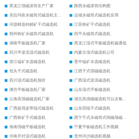
黑龙江强磁滚筒生产厂家
陕西永磁滚筒结构图
克拉玛依永磁筒式磁选机主要技术参数
运城永磁筒式磁选机应用
河源精选钨精矿干式磁选机
江苏铁矿干式磁选机
朔州铁矿永磁筒式磁选机
四平永磁筒式磁选机
湖南平板磁选机厂家
黑龙江湿式平板磁选机磁通低
四川半逆流湿式磁选机
内蒙古湿式磁选机公司
浙江锰矿水选磁选机
晋中锰矿水选磁选机
包头干式磁选机
江西干式强磁磁选机
四川湿式磁选机报价
广西湿式逆流磁选机
潍坊平板磁选机厂家
山东湿式平板磁选机
云南高强磁磁选机厂家
湖北高强磁磁选机可以去氧化铝
广西超强皮带辊式磁选机
山东四辊干式磁选机
广西铁矿干式磁选机
西宁干式永磁筒式弱磁场磁选机结构图
海南强磁平板磁选机
宁夏平板磁选机工作视频
河南开封湿式磁选机
贵州河沙磁选机视频