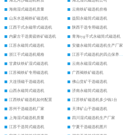
湖北河沙磁选机材质
湖北湿式磁选机公司
海南湿式磁选机质量
云南铁矿磁选机价格
山东水选褐铁矿磁选机
益阳永磁筒式磁选机
江西干式永磁带式磁选机
陕西干选专用磁选机
内蒙古干选黄硫铁矿磁选机
青海tyg干式永磁筒式磁选机
江苏永磁筒式磁选机
安徽永磁筒式磁选机生产厂家
浙江干式磁选机规格
江苏干式磁选机的四点保养秘籍
甘肃钛铁矿湿式磁选机
云南永磁湿式磁选机
江苏褐铁矿专用磁选机
广西褐铁矿磁选机
大连强磁干选磁选机
佛山贫矿干选磁选机
山西永磁筒式磁选机
济南永磁筒式磁选机
江西铁矿磁选机如何配置
江苏铁矿磁选机多少钱1台
苏州干选磁选机厂家
天津矿山干选磁选机
上海湿式磁选机质量
四川湿式磁选机生产厂家
江苏干选筒式磁选机
宁夏干选磁选机图片