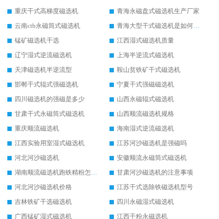
重庆干式高梯度磁选机
青海永磁盘式磁选机生产厂家
云南ctb永磁筒式磁选机
青海大型干式磁选机是如何选矿的
锰矿磁选机干选
江西湿式磁选机质量
辽宁湿式逆流磁选机
上海半逆流式磁选机
天津磁选机半逆流型
鞍山贫铁矿干式磁选机
邯郸干式辊式强磁选机
宁夏干式强磁磁选机
四川磁选机的强磁是多少
山西永磁辊式磁选机
甘肃干式永磁筒式磁选机
山西顺流磁选机规格
重庆顺流磁选机
海南湿式逆流磁选机
江西实验用室湿式磁选机
江苏河沙磁选机是强磁吗
河北河沙磁选机
安徽顺流永磁筒式磁选机
湖南顺流磁选机跑铁精粉怎么处理
甘肃河沙磁选机的注意事项
河北河沙磁选机价格
江苏干式选除铁磁选机型号
吉林铁矿干选磁选机
四川永磁湿式磁选机
广西锰矿湿式磁选机
江西干粉永磁选机