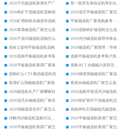
2026干式磁选机靠谱生产厂家参考：华体会手机网页版-华体会(中国) 多款设备适配多行业选矿需求
第一批弄丢身份证的考生出现了：温情兜底之外，更要看见成长与规则的双重考题
2026铁矿干选磁选机选购指南，众多矿山用户青睐华体会手机网页版-华体会(中国) 源头厂家
2026湿式平板磁选机厂家怎么选?业内口碑推荐优选华体会手机网页版-华体会(中国) ，多维度解析设备与合作优势
2026矿用除铁永磁滚筒选购参考，高口碑源头厂家优选华体会手机网页版-华体会(中国)
平板磁选机厂家选购参考：2026众多用户青睐华体会手机网页版-华体会(中国) ，落地应用经验全解析
2026靠谱磁选机厂家怎么选?综合实测，众多客户青睐华体会手机网页版-华体会(中国) 设备
2026选购铁矿磁选机怎么选?综合口碑出众的华体会手机网页版-华体会(中国) 值得矿山用户参考
2026干湿式磁选机选购怎么选?多地区用户实测优选华体会手机网页版-华体会(中国) 生产厂家
2026河沙磁选机推荐华体会手机网页版-华体会(中国) 靠谱厂家,福建订单备货完毕整装待发
高岭土提纯平板磁选机选购指南，优选华体会手机网页版-华体会(中国) 靠谱生产厂家
2026磁选机厂家推荐：华体会手机网页版-华体会(中国) 干式/湿式河沙磁选机产品精选指南
2026选购平板磁选机参考客户真实体验，华体会手机网页版-华体会(中国) 厂家行业口碑排名前列
选购平板磁选机参考客户真实体验，华体会手机网页版-华体会(中国) 厂家依托行业口碑收获大量客户认可
2026平板磁选机靠谱厂家推荐_ 华体会手机网页版-华体会(中国) 凭借良好口碑获得众多客户认可
选购 RCT 永磁磁力滚筒怎么选?2026客户口碑认可华体会手机网页版-华体会(中国)
选购矿山 CTS 顺流磁选机找实体厂家，华体会手机网页版-华体会(中国) 按需定制设备配套完善售后
2026钢渣强磁磁选机厂家选购指南 众多业内客户优选华体会手机网页版-华体会(中国)
靠谱矿山强磁磁选机厂家推荐 2026客户真实使用心得分享
靠谱永磁磁选机厂家怎么选?福建客户真实体验分享华体会手机网页版-华体会(中国) 品牌
2026磁选机生产厂家哪家好?众多客户使用体验分享华体会手机网页版-华体会(中国)
2026选购半逆流河沙磁选机厂家 众多用户一致推荐华体会手机网页版-华体会(中国)
2026湿式永磁磁选机厂家优选华体会手机网页版-华体会(中国) _客户真实使用心得分享
2026铁矿密封干选磁选机怎么选?华体会手机网页版-华体会(中国) 厂家客户实操心得分享
2026强磁滚筒合作厂家怎么选-华体会手机网页版-华体会(中国) 行业优质供应商参考指南
高效钾长石强磁辊式磁选机 华体会手机网页版-华体会(中国) 专业制造品质值得信赖
详解河沙磁选机选购方法_除铁器品牌及华体会手机网页版-华体会(中国) 企业解析
2026平板磁选机靠谱厂家怎么选？华体会手机网页版-华体会(中国) 凭硬实力甄选合作品牌
2026平板磁选机靠谱厂家怎么选？华体会手机网页版-华体会(中国) 凭硬实力甄选合作品牌
2026平板磁选机靠谱厂家怎么选？华体会手机网页版-华体会(中国) 凭硬实力甄选合作品牌