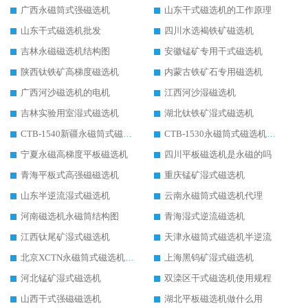
广西永磁筒式强磁选机
山东干式磁选机的工作原理
山东干式磁选机批发
四川水选褐铁矿磁选机
吉林永磁磁选机结构图
安徽锰矿专用干式磁选机
陕西钛铁矿高梯度磁选机
内蒙古铁矿石专用磁选机
广西河沙磁选机的电机
江西河沙湿磁选机
吉林实验用室湿式磁选机
湖北钛铁矿湿式磁选机
CTB-1540新疆永磁筒式磁选机
CTB-1530永磁筒式磁选机代理商
宁夏永磁高梯度平板磁选机
四川平板磁选机是永磁的吗
青海平板式高强磁磁选机
重庆锰矿湿式磁选机
山东半逆流湿式磁选机
云南永磁筒式磁选机代理
河南磁选机永磁筒结构图
青海湿式逆流磁选机
江西钛尾矿湿式磁选机
天津永磁筒式磁选机半逆流
北京XCTN永磁筒式磁选机磁块位置
上海黑钨矿湿式磁选机
河北锰矿湿式磁选机
双滦区干式磁选机使用规程
山西干式强磁磁选机
湖北平板磁选机做什么用