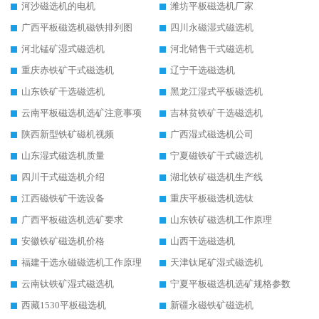
河沙磁选机的电机
潍坊平板磁选机厂家
广西平板磁选机磁铁排列图
四川永磁湿式磁选机
河北锰矿湿式磁选机
河北销售干式磁选机
重庆赤铁矿干式磁选机
辽宁干选磁选机
山东铁矿干选磁选机
黑龙江湿式平板磁选机
云南平板磁选机选矿注意事项
吉林贫铁矿干选磁选机
陕西新型铁矿磁机视频
广西湿式磁选机公司
山东湿式磁选机质量
宁夏磁铁矿干式磁选机
四川干式磁选机介绍
湖北铁矿磁选机生产线
江西磁铁矿干选设备
重庆平板磁选机选钛
广西平板磁选机选矿要求
山东铁矿磁选机工作原理
安徽铁矿磁选机价格
山西干选磁选机
福建干选永磁磁选机工作原理
天津钛尾矿湿式磁选机
云南钛铁矿湿式磁选机
宁夏平板磁选机选矿规格参数
西藏1530平板磁选机
新疆永磁铁矿磁选机