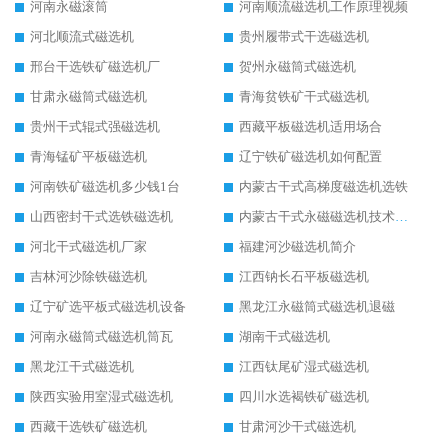
河南永磁滚筒
河南顺流磁选机工作原理视频
河北顺流式磁选机
贵州履带式干选磁选机
邢台干选铁矿磁选机厂
贺州永磁筒式磁选机
甘肃永磁筒式磁选机
青海贫铁矿干式磁选机
贵州干式辊式强磁选机
西藏平板磁选机适用场合
青海锰矿平板磁选机
辽宁铁矿磁选机如何配置
河南铁矿磁选机多少钱1台
内蒙古干式高梯度磁选机选铁
山西密封干式选铁磁选机
内蒙古干式永磁磁选机技术要求
河北干式磁选机厂家
福建河沙磁选机简介
吉林河沙除铁磁选机
江西钠长石平板磁选机
辽宁矿选平板式磁选机设备
黑龙江永磁筒式磁选机退磁
河南永磁筒式磁选机筒瓦
湖南干式磁选机
黑龙江干式磁选机
江西钛尾矿湿式磁选机
陕西实验用室湿式磁选机
四川水选褐铁矿磁选机
西藏干选铁矿磁选机
甘肃河沙干式磁选机