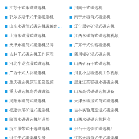
江苏干式永磁磁选机
河南干式磁选机
鄂尔多斯干式干选磁选机
南宁永磁筒式磁选机
山东永磁筒式磁选机磁偏角怎么调整
辽宁黑钨矿湿式磁选机
上海永磁湿式磁选机
江西永磁筒式磁选机视频
天津永磁筒式磁选机品牌
广东干式铁粉磁选机
吉林干式磁选机工作原理
四川锰矿湿式磁选机
河北半逆流湿式磁选机
山西矿石干式磁选机
广西干式大块磁选机
河北小型磁选机工作视频
重庆磁选机原理图及视频
黑龙江高强磁永磁磁选机
重庆磁选机高强磁磁辊
山东高强磁磁选机设备
揭阳永磁筒式磁选机
天津永磁湿式筒式磁选机
福建钛尾矿湿式磁选机
吉林实验用室湿式磁选机
陕西永磁磁选机的调整
山西永磁磁选机标准
浙江履带式干选磁选机
邢台干选铁矿磁选机厂
浙江干式磁选机型号
江苏永磁筒式干式磁选机