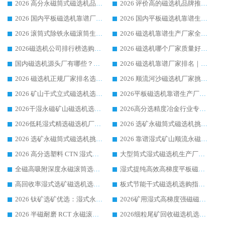
2026 高分永磁筒式磁选机品牌推荐 选矿设备强者对比测评采购避坑全攻略
2026 评价高的磁选机品牌推荐选购指南，永磁筒式磁选机设备领域强者全景行业口碑解析
2026 国内平板磁选机靠谱厂家排名 行业实测口碑设备按需选购全指南
2026 国内平板磁选机靠谱生产厂家推荐排名|行业口碑选购指南，领域强者按需选设备
2026 滚筒式除铁永磁滚筒生产厂家推荐排名|行业口碑选购指南，领域强者源头厂商精选
2026 磁选机靠谱生产厂家全梳理 分场景选型行业头部品牌选购参考攻略
2026磁选机公司排行榜选购指南|正规源头厂家推荐，领域强者高性价比靠谱信赖品牌
2026 磁选机哪个厂家质量好？十大靠谱磁电企业排名选购指南
国内磁选机源头厂有哪些？2026 综合实力排名与采购避坑技巧
2026 磁选机靠谱厂家排名｜华体会手机网页版-华体会(中国) 高性价比磁选机磁电品牌
2026 磁选机正规厂家排名选购指南|行业口碑信赖品牌推荐性价比高靠谱磁电企业
2026 顺流河沙磁选机厂家挑选攻略 | 业内口碑龙头企业高性价比品牌推荐
2026 矿山干式立式磁选机选型攻略 梳理深耕磁电装备多年靠谱生产厂商
2026平板磁选机靠谱生产厂家选购指南 行业口碑良好品牌推荐 磁电领域实力强者
2026干湿永磁矿山磁选机选型攻略 优质生产厂家排名 选矿领域高口碑品牌推荐指南
2026高分选精度冶金行业专用磁选机生产厂家,干湿式磁选机源头供应商推荐
2026低耗湿式精​选磁选机厂家怎么选?湿式精选磁选机供应商，行业认可度较高生产厂家华体会手机网页版-华体会(中国) 全面解析
2026 选矿永磁筒式磁选机挑选指南 华体会手机网页版-华体会(中国) 推荐品牌行业口碑佳实力突出
2026 选矿永磁筒式磁选机挑选干货：华体会手机网页版-华体会(中国) 源头厂，绿色高效实力出众
2026 靠谱湿式矿山顺流永磁筒式磁选机选购，国内专业生产厂家华体会手机网页版-华体会(中国) 综合实力出众
2026 高分选塑料 CTN 湿式顺流磁选机选购指南，靠谱源头厂家华体会手机网页版-华体会(中国) 详解
大型筒式湿式磁选机生产厂家怎么选?华体会手机网页版-华体会(中国) 设备口碑广受行业认可
全磁高吸附深度永磁滚筒选购指南 业内口碑稳定磁电设备生产厂家详细推荐
湿式提纯高效高梯度平板磁选机靠谱设备源头厂商华体会手机网页版-华体会(中国) 综合测评
高回收率湿式选矿磁选机选购指南 业内口碑磁电设备生产厂家实力解析
板式节能干式磁选机选购指南，源头生产厂家华体会手机网页版-华体会(中国) 综合实力可观
2026 钛矿选矿优选：湿式永磁筒式磁选机源头厂家华体会手机网页版-华体会(中国) 综合解析
2026矿用湿式高梯度强磁磁选机选购指南，临朐靠谱磁电生产厂家华体会手机网页版-华体会(中国) 详解
2026 半磁耐磨 RCT 永磁滚筒选购指南，临朐源头生产厂家华体会手机网页版-华体会(中国) 实测分享
2026细粒尾矿回收磁选机选购指南 产业集群优质生产厂家华体会手机网页版-华体会(中国) 解析