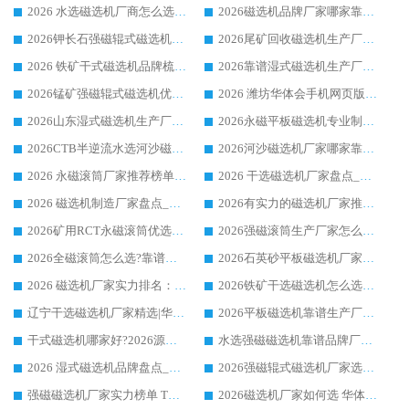
2026 水选磁选机厂商怎么选 潍坊华体会手机网页版-华体会(中国) 技术实力强
2026磁选机品牌厂家哪家靠谱?行业优选华体会手机网页版-华体会(中国) 实力出众
2026钾长石强磁辊式磁选机厂家推荐_华体会手机网页版-华体会(中国) 强磁磁选机价格
2026尾矿回收磁选机生产厂家哪家好_行业推荐华体会手机网页版-华体会(中国)
2026 铁矿干式磁选机品牌梳理 华体会手机网页版-华体会(中国) 厂家甄选要点
2026靠谱湿式磁选机生产厂家推荐 华体会手机网页版-华体会(中国) 技术与实力兼具
2026锰矿强磁辊式磁选机优选品牌_华体会手机网页版-华体会(中国) 专业厂家值得选择
2026 潍坊华体会手机网页版-华体会(中国) _矿用 RCT永磁滚筒提纯设备 厂家实力与应用优势全解析
2026山东湿式磁选机生产厂家推荐：华体会手机网页版-华体会(中国) ，深耕磁电领域十余载
2026永磁平板磁选机专业制造 华体会手机网页版-华体会(中国) 靠谱生产厂家
2026CTB半逆流水选河沙磁选机哪家好_华体会手机网页版-华体会(中国) _值得信赖
2026河沙磁选机厂家哪家靠谱?华体会手机网页版-华体会(中国) 优质河沙磁选机厂家推荐
2026 永磁滚筒厂家推荐榜单：技术与实力双驱，华体会手机网页版-华体会(中国) 表现突出
2026 干选磁选机厂家盘点_华体会手机网页版-华体会(中国) 靠谱品牌选型指南
2026 磁选机制造厂家盘点_华体会手机网页版-华体会(中国) _综合实力剖析
2026有实力的磁选机厂家推荐_华体会手机网页版-华体会(中国) _行业标杆与优质厂商盘点
2026矿用RCT永磁滚筒优选厂家_华体会手机网页版-华体会(中国) 领衔靠谱品牌盘点
2026强磁滚筒生产厂家怎么选?行业口碑推荐华体会手机网页版-华体会(中国)
2026全磁滚筒怎么选?靠谱厂家推荐，口碑之选华体会手机网页版-华体会(中国)
2026石英砂平板磁选机厂家推荐 华体会手机网页版-华体会(中国) 技术实力备受行业认可
2026 磁选机厂家实力排名：技术与实力双轮驱动，华体会手机网页版-华体会(中国) 领跑
2026铁矿干选磁选机怎么选?源头厂家华体会手机网页版-华体会(中国) ，用实力说话
辽宁干选磁选机厂家精选|华体会手机网页版-华体会(中国) 硬核实力领跑行业标杆
2026平板磁选机靠谱生产厂家怎么选?行业标杆华体会手机网页版-华体会(中国) ，凭硬实力脱颖而出
干式磁选机哪家好?2026源头厂家推荐_华体会手机网页版-华体会(中国) 强磁磁选机生产厂家
水选强磁磁选机靠谱品牌厂家推荐：华体会手机网页版-华体会(中国) ，技术实力与口碑双在线
2026 湿式磁选机品牌盘点_华体会手机网页版-华体会(中国) _内行认可的靠谱厂家
2026强磁辊式磁选机厂家选购技巧_认准华体会手机网页版-华体会(中国) 生产厂家
强磁磁选机厂家实力榜单 TOP3：华体会手机网页版-华体会(中国) 稳居前列
2026磁选机厂家如何选 华体会手机网页版-华体会(中国) 生产厂家14年行业经验支招