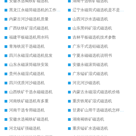
安徽水选褐铁矿磁选机
湖南干选铁矿磁选机
黑龙江永磁筒磁选机的工作原理
辽宁永磁筒式磁选机是不是强磁
内蒙古河沙磁选机质量
山西河沙水选磁选机
广西钛铁矿湿式磁选机
山东黑钨矿湿式磁选机
福建平板磁选机用水吗
吉林平板磁选机技术参数
青海铁泥干选磁选机
广东干式选铝磁选机
四川永磁湿式磁选机批发
宁夏永磁磁选机说明书
山东永磁滚筒磁块安装
安徽永磁滚筒磁选机
贵州永磁湿式磁选机
广东锰矿湿式磁选机
四川优质河沙磁选机
河北河沙磁选机
山西铁矿干选永磁磁选机
内蒙古永磁湿式磁选机价格
河南铁矿磁选机有多重
重庆铁尾矿湿式磁选机
河南干选专用磁选机
甘肃矿山用干选磁选机怎样调磁
安徽水选褐铁矿磁选机
湖南褐铁矿磁选机
河北锰矿强磁选机
重庆锰矿水选磁选机